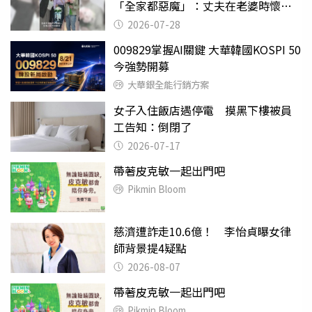
「全家都惡魔」：丈夫在老婆時懷孕
摔東西
2026-07-28
009829掌握AI關鍵 大華韓國KOSPI 50
今強勢開募
大華銀全能行銷方案
女子入住飯店遇停電 摸黑下樓被員
工告知：倒閉了
2026-07-17
帶著皮克敏一起出門吧
Pikmin Bloom
慈濟遭詐走10.6億！ 李怡貞曝女律
師背景提4疑點
2026-08-07
帶著皮克敏一起出門吧
Pikmin Bloom