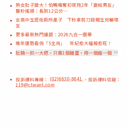
熟女肚子變大！怕鴨嘴奪初夜拖2年「要給男友」
醫秒搖頭：長到12公分…
女高中生逛街廁所產子 下秒拿剪刀殺親生兒嚇壞
友
更多最新熱門議題：2026九合一選舉
晚年運勢看俏「5生肖」 年紀愈大福報愈旺！
肚腩一抓一大把，只需1個雞蛋，用一個瘦一個
PR
(02)6630-8641
投訴爆料專線：
、投訴爆料信箱：
119@ctwant.com