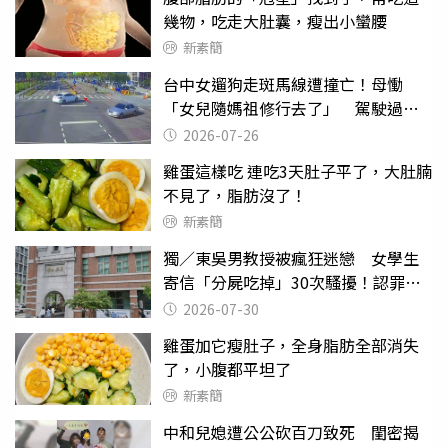
幾物，吃走大肚囊，瘦出小蠻腰
新素簡
台中女遛狗走斑馬線遭撞亡！母慟
「女兒隨媽祖修行去了」 駕駛過失
致死判9月
2026-07-26
雞蛋這樣吃 連吃3天肚子平了，大肚腩
不見了，脂肪沒了！
新素簡
獨／東吳男教授被瘋狂迷戀 女學生
寄信「分屍吃掉」30次騷擾！認罪免
關
2026-07-30
雞蛋加它瘦肚子，全身脂肪全部消失
了，小腹都平坦了
新素簡
中和兒媳遭公公砍百刀致死 閨密揭