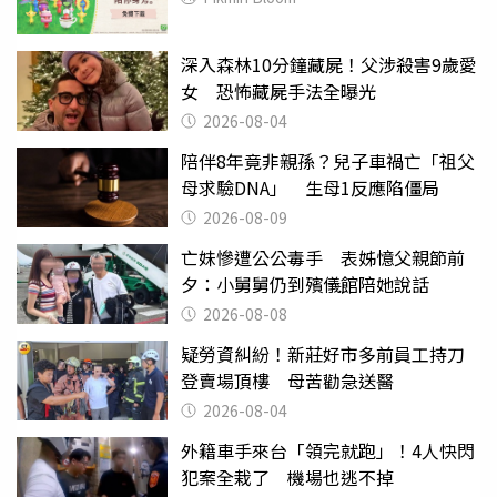
深入森林10分鐘藏屍！父涉殺害9歲愛
女 恐怖藏屍手法全曝光
2026-08-04
陪伴8年竟非親孫？兒子車禍亡「祖父
母求驗DNA」 生母1反應陷僵局
2026-08-09
亡妹慘遭公公毒手 表姊憶父親節前
夕：小舅舅仍到殯儀館陪她說話
2026-08-08
疑勞資糾紛！新莊好市多前員工持刀
登賣場頂樓 母苦勸急送醫
2026-08-04
外籍車手來台「領完就跑」！4人快閃
犯案全栽了 機場也逃不掉