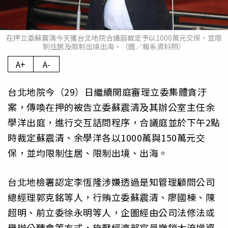
在押立委蘇震清今天獲台北地院合議庭裁定予以1000萬元交保，並限
制住居及限制出境出海。（圖／報系資料照）
A+
A-
台北地院今（29）日繼續開庭審理立委集體貪汙
案，傳喚在押的被告立委蘇震清及其辦公室主任余
學洋出庭，進行交互詰問程序，合議庭並於下午2點
時裁定蘇震清、余學洋各以1000萬與150萬元交
保，並均限制住居、限制出境、出海。
台北地檢署認定李恆隆涉嫌透過是知管理顧問公司
總經理郭克銘等人，行賄立委蘇震清、廖國棟、陳
超明、前立委徐永明等人，企圖經由公司法修法或
舉辦公聽會等方式，施壓經濟部官員撤銷太流增資