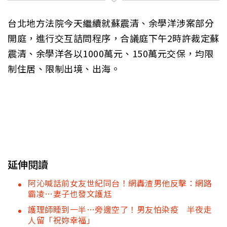
台北地方法院今天繼續就蘇震清、余學洋涉案部分
開庭，進行交互詰問程序，合議庭下午2時許裁定蘇
震清、余學洋各以1000萬元、150萬元交保，均限
制住居、限制出境、出海。
延伸閱讀
阿沁喊話前女友世紀同台！網轟渣男他反擊：網路
霸凌…妻子也發文護尪
護理師睡到一半…旁邊空了！男友怕染疫 半夜走
人留「祝妳幸福」