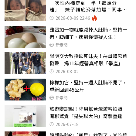
一次性內褲穿到一半「褲頭分
離」 妹子裙底滑落尬爆：同事全
看光
2026-08-09 22:46
雞蛋加一物就能減掉大肚腩，堅持一
週，腰細了，瘦到你懷疑人生！
新素簡
陽明交大教授砍死妹夫！岳母追思首
發聲 揭11年經營真相駁「爭產」
2026-08-02
檸檬加它，堅持一週大肚腩不見了，
重新回到45公斤
新素簡
旅遊變認親！陸男幫台灣遊客拍照
閒聊驚覺「是失聯大伯」奇蹟重逢
2026-07-18
腹部脂肪的「剋星」找到了，常吃這