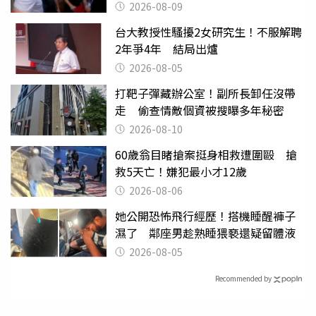
2026-08-09
台大教授性騷擾2女研究生！不服解聘
2年爭4年 結局出爐
2026-08-05
打靶子彈藏辦公室！副所長卸任沒帶
走 偷查情敵個資被搜曝多年秘密
2026-08-10
60歲翁目睹搶案挺身相救遭圍毆 搶
救5天亡！嫌犯最小才12歲
2026-08-06
她公開恐怖飛行經歷！搭機睡醒褲子
濕了 鄰座男趁熟睡猥褻還疑留體液
2026-08-05
Recommended by