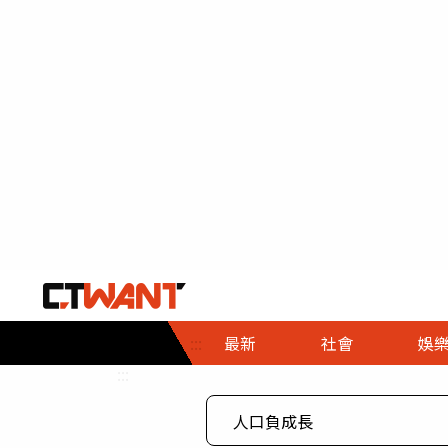
社會首頁
娛樂首頁
財經首頁
政
:::
最新
社會
娛
時事
即時
熱線
:::
直擊
大條
人物
調查
專題
３Ｃ