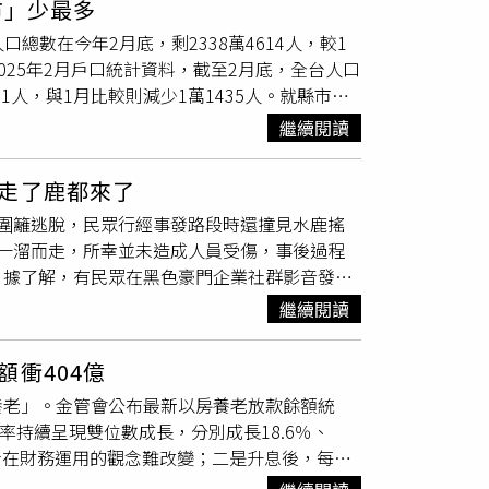
市」少最多
見的「
人口負成長
」區域，上半年淨遷出1,113
公寓打6折還賣不動！ 專家揭殘酷真相：便宜治
口總數在今年2月底，剩2338萬4614人，較1
0萬元，部分社區甚至站上80萬元，加上開發飽
2025年2月戶口統計資料，截至2月底，全台人口
取更大居住空間。住商不動產企劃研究室執行總
91人，與1月比較則減少1萬1435人。就縣市別
。例如桃園、新北市憑藉交通網絡與產業議
0.91％、台中市0.52％。人口減少最多為台
。
繼續閱讀
分，2月出生數為1萬407人，約每3.9分鐘出生一
月死亡數為2萬1888人，平均約每1.8分鐘死亡
走了鹿都來了
攸關社會增加的遷入、遷出人口，2月遷入人口數為
圍籬逃脫，民眾行經事發路段時還撞見水鹿搖
1月增加5萬3803人，淨遷入人口數為46人。縣市
一溜而走，所幸並未造成人員受傷，事後過程
者為新北市2217人。出生人數減死亡人數後，
。據了解，有民眾在黑色豪門企業社群影音發布
遷入人數減遷出人數得出的社會增加人口計算，2
1頭活生生的水鹿站在該處駐足，嚇到拍攝者驚
，截至2月底，0至14歲人口數為273萬3872
繼續閱讀
「彰化人口數呈現負成長」、「恐會經常看到小
96％；65歲以上人口數為452萬4323人，占
這才遊走於巷弄內，由於彰化八卦山區經常有水
衝404億
車爭道或遭到「路殺」等情況，1月底還曾傳
養老」。金管會公布最新以房養老放款餘額統
撞傷後奔逃回樹林。民眾指出，推測是八卦山區
增率持續呈現雙位數成長，分別成長18.6％、
有人懷疑是近日掃墓火警連連，造成水鹿棲息地
者在財務運用的觀念難改變；二是升息後，每月
卻越來越多，未來水鹿逛大街景象更不足為奇
看，今年成長速度有略微趨緩，但仍是雙位數成