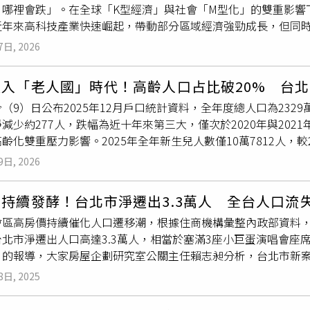
、哪裡會跌」。在全球「K型經濟」與社會「M型化」的雙重影響
。觀察各地方數據，外島與偏鄉地區的表現相對較佳，粗出生率前3
近年來高科技產業快速崛起，帶動部分區域經濟強勁成長，但同時
8）及澎湖縣（千分之6.05）。反觀西部都會區與部分縣市則表
；而社會貧富差距擴大，中產階級逐漸縮減，則呈現M型社會特
）、基隆市（千分之2.91）及嘉義市（千分之3.02）。此外，
7日, 2026
強者恆強、弱者恆弱」的分化格局。在城市發展上，具備科技產
總人口數相比去年同期已減少10萬2730人，單月亦較3月減少
將成為K型上升端，房價具備長期支撐力；相對而言，人口外流、
影下，台灣已連續2年多處於
人口負成長
狀態。
進入「老人國」時代！高齡人口占比破20% 台
價格修正壓力。此外，產業布局也成為影響房價的關鍵因素。隨
（9）日公布2025年12月戶口統計資料，全年度總人口為2329萬9
科技產業走廊，帶動高薪人口與資金流入，進一步推升相關區域
減少約277人，跌幅為近十年來第三大，僅次於2020年與20
業走廊。（圖／李同榮提供）在人口結構方面，台灣已進入
人口
齡化雙重壓力影響。2025年全年新生兒人數僅10萬7812人，較20
傾向分戶居住，使住宅需求未必隨人口減少而下降。然而，勞動人
僅為每千人4.62人，創下內政部統計以來最低紀錄，並為近十年
會來臨，未來將出現「長者以房養老、年輕人買不起房」的結構
9日, 2026
連續10年下降，從2016年20萬8440人逐年遞減至2025年
極化趨勢。由於貧富差距擴大，高資產族群持續購置高價產品，
面，2025年全年共計20萬268人死亡，年粗死亡率為每千人8.5
型需求分布。人口減少、家戶數卻增加，這是近年來人口結構的
持續發酵！台北市淨遷出3.3萬人 全台人口流
25年12月遷入人口為7萬4682人，較2024年同月減少1萬18
素。（圖／李同榮提供）在交易面上，李同榮預測，台灣房市未
會區高房價持續催化人口遷移潮，根據住商機構彙整內政部資料，
結婚對數為10萬4376對，年粗結婚率為每千人4.47對，較前一年
特殊現象。其原因包括人口結構改變導致剛性需求減少、政策與
台北市淨遷出人口高達3.3萬人，相當於塞滿3座小巨蛋演唱會座
為每千人2.23對，呈現略為下降的趨勢。觀察人口結構變化，截至2
有限，使價格持續受到支撐。未來房市可能出現「交易量一波比
》的報導，大家房屋企劃研究室公關主任賴志昶分析，台北市新案平
人，占總人口的20.06％，正式符合世界衛生組織（WHO）所定
量縮價分化」新的市場結構，房價在不同城市與區域之間出現更
群外移，加上新北捷運、桃園機捷等交通建設完善，以及「TPAS
口為268萬1890人，占比11.51％；15至64歲人口為1594萬4
從過去的全面性成長，轉向精準分化的競爭格局。李同榮強調，
8日, 2025
星城市。另據內政部數據顯示，台北市上半年遷出9.3萬人中，約
育、高死亡、高齡化」的新常態，人口結構轉變對勞動力、長照
斷區域、產業與人口趨勢的長期競爭，投資人與購屋族若未能掌
性與相對親民房價的吸引力。反觀其他都會區，桃園市以淨遷入1
的「齊步發展市場，走向「強弱分化精準市場」。（圖／李同榮提