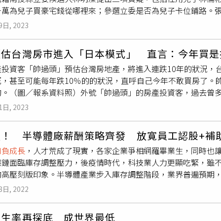
千萬為兒子買豪宅錢從哪裡來；參選立委是否為兒子卡位鋪路。
956萬。未來的幾十年，中國可能都要處於人口負增長狀態，只
擔任縣長特助，經手縣府各項建設，並以此身分出席各項動土、開
人口結構中曾獲得哪些好處？「人口紅利」是不是真在消減？杜
9日, 2023
舉補助款，但經推估從選舉補助款到縣長、立委薪水不吃不喝可能
，它不僅取決於人口結構，更關鍵的因素是能不能充分利用人口
卸下縣長後說了多次不選，這次又回鍋參選是否為林儒彬卡位」
這並不是後來中國經濟發展的主要原因。主要原因是改革開放本
頭估台灣房市進入「日本模式」 直言：今年買是
再到文宣品被發現印有林儒彬參選字樣，顯然都是為了兒子在鋪
人口紅利。我們說如今人口紅利依然存在，基於三方面原因：其一
產投資客「帥過頭」預估台灣房地產，將進入連跌10年的狀況，
提槍上陣，所以不要再騙了，請說清楚講明白。沈夙崢說，這次
-59歲勞動年齡人口達8.76億，規模依然龐大。其二，中國在
死，甚至可能每年跌10％的的狀況，直呼自己今年不敢買房了。
麼簡單，而是牽涉到南投縣的政治有沒有辦法世代交替、轉年輕。
大多數受過良好教育，15歲以上人口平均受教育年限已增長到近11
的。（圖／報系資料照）外號「帥過頭」的房產投資客，過去曾
齡化人口激增，
人口負成長
，青壯年不斷外移，原因就是林明溱
中國一年新增就業人口在1300萬人左右，如果實現充分就業，
ODAY》採訪表示，如今台灣房市除了面臨政府打房的狀況外，還
質，觀光政見也一再跳票。沈夙崢說，林明溱擔任縣長時，聘林
力數量可能在未來一些年出現緩慢下降，但勞動力素質在提高，
1日, 2023
負成長
的第四年了，因此他不看好房價的表現。他也表示，少子
定很多開發案的金額，包括共融式公園爭取、松嶺之星開發案，
的機會。其三，中國進入新發展階段，體制機制在進一步完善，
灣房價會連跌10年，前三年最嚴重每年恐跌10％，之後則是每年
預縣政，請問林明溱前縣長，「憑什麼讓兒子進入南投縣政府來
鎮化過程中，農業剩餘勞動力進一步轉移到城鎮，實現了更有效
荒！ 半導體廠薪酬策略齊發 放寛員工認股+補
我沒那麼笨，找死。」但作家苦苓卻有不同看法，他認為台灣人
國民黨南投縣黨部主委，過程沒有進行選舉，而是突然以新聞稿
勞動力隊伍，有更好的勞動力素質結構，有更完善的機制使高素
口負成長
，人才荒成了現實，各家企業爭相網羅畢業生，同時也
，需要更多不同類型的房產，加上可以蓋房子的土地越來越少，
縣的年輕人，只照顧你兒子林儒彬」，在林明溱執政八年下，南
利依然存在。政策放寬，為何有些年輕人不願生孩子？中新社記者
應鏈面臨庫存調整壓力，後疫情時代，科技業人力更顯吃緊，雖
兩棟豪宅。「從這次林明溱的競選小物中可以看到，林儒彬是真
成為影響中國人口均衡發展的最主要風險。這裡的「風險」主要
的高壓刻版印象。半導體產業步入庫存調整階段，業界普遍預期
物品版本上面印製的是「立法委員候選人林儒彬」，但民眾現在
是勞動力數量在下降，另一方面人口在老齡化，特別是未來十年
旺。部分廠商甚至預期，庫存調整可能延續到明年上半年。根據
開始就是林儒彬想參選這席立委，卻因民調過低，林明溱怕會斷
長最主要動因，要解決這個問題，還是要關注未來幾十年中，生
8日, 2022
計結果，在前25名企業中，幾乎有一半以上被半導體產業包辦，
這個舉動，斷掉的是國民黨內年輕人繼續向上為社會服務的機會
二十年前的狀態，而是首先使它不再進一步下降，同時，使有生
攬才的方式，透過有感的分紅獎金論功行賞來留住優質員工。晶圓
去八年身為南投縣長，對南投沒有開發及建設，到現在要參選立
少的相關因素，如果我們不能夠在未來5-10年盡快解決，可能人
出生率再探底 成世界最低