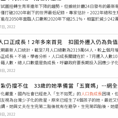
發放的員工範圍將擴大至一般員工。晶圓代工龍頭台積電則將高
身為行政首長都沒有辦法做到的事情，未來八個月，又能為南投
增長總會進入到一個負增長階段，但我們還是要力爭生育率不出
試圖扭轉生育率連年下降的趨勢，但據統計廳24日發布的最新報
，以強化經營績效與股東利益和環境、社會及公司治理成果有更
溱建議，希望不要一直建橋蓋塔，「你也都當耳邊風！」
利於人口長期均衡發展。中新社記者：近年來，中國不斷調整優
；不僅打破2020年創下的世界最低紀錄，專家估計，2022年總和
台灣員工及100%持股子公司員工每月可提撥月薪的20%及15
生人口為何不升反降？為什麼現在有些年輕人不願生孩子了？杜
能在2050年面臨人口數較2020年下縮25.1%，相當於減少24
助，透過提供購股補助，與員工共享公司長期成長的美好成果，1
及後，養老不再僅依靠子女，人們的生育觀念也會隨之受到影響
2年下降4.3%，僅26.06萬人，再刷新最低紀錄。韓國最早於19
才，半導體廠不斷提升整體薪酬競爭力，相關成本壓力隨著升高
國人均預期壽命已經達到78.2歲，東部地區部分省市已經超過
7日, 2022
萬，但接著出現「斷崖式」下跌，先是2001年跌破60萬、隔年破5
取多元薪酬策略，不僅持續加薪，還發行限制員工權利新股，或
，年輕的育齡人口在減少，所以在同樣出生率的情況下，每年生
經濟合作暨發展組織（OECD）38個成員國中，韓國的總和生
國女性就業率非常高，女性要去平衡生育和職業發展的關係。第
總人口正成長！2年多來首見 扣國外遷入仍為負
在2020年，韓國首次出現「生不如死」的
人口負成長
紀錄。據聯合
平越趨於下降，這裡有觀念的變化。同時，教育時間延長，初婚
期最新人口統計，截至7月人口總數為2319萬64人，較上個月增加
對已開發國家而言，總和生育率至少要達到2.1，才能避免人口
會更高，這也會導致生育人口數量下降。綜合來看，育齡婦女人
正成長。不過，學者分析，人口成長關鍵在於，7月遷入人數10萬
2041年降至5000萬人以下；在最糟情況下，韓國總人口可能較202
提高。同時，年輕人也會遇到工作和生育之間平衡的難題。這些因
籍人數，總人口數還是負成長，呼籲政府要長期投入因應少子化政
去年10月對全國1002名19至29歲受訪者進行調查，認為低
量的優勢」與「質的優勢」中新社記者：當「少子老齡化」成為
人數8萬5678人；7月遷入人數10萬1555人、遷出9萬0504
高達74%，女性則為56%，顯示年輕族群具有相當意識。至於
3日, 2022
最大挑戰是什麼？我們做好準備了嗎？杜鵬：中國在進行全面的準
社會學系副教授葉高華說，扣除遷出自國外及從國外遷入人數，台
最大，其次是就業狀況導致的收入不穩、更注重個人生活、房價
齡化，此後又將應對人口老齡化上升為國家戰略，中共二十大報
的民眾，現在隨著疫情趨緩、邊境管制鬆綁，陸續返台恢復戶籍
受訪者表示，若政府免費提供育兒居住空間，養育新生命的意願將
口老齡化國家戰略」等放在推進健康中國建設的部分進行部署。
結紮仍擋不住 33歲的她準備當「五寶媽」…網
子化問題，相關措施不是短時間推出後，成效就能立竿見影，現
」難題，諸如不斷完善生育政策，探索普惠托育，促進教育公平
子化嚴重，國內社會已經走入「生不如死」的
人口負成長
困境，
對政治人物來說是不好處理的事情。民眾黨立委張其祿表示，疫
撫育成本。此外，養老措施發揮作用與提高生育率也密切相關。
網友視為台灣少子化的救星，原來已經生了4個孩子的她，最近又
籍，現在疫情趨緩，不少人陸續返國恢復戶籍，表面上看起來總
還讓老人照看，老人就要有8-10年時間全部用來為子女照看孩子
強調，她與丈夫在生完第二胎後就有在避孕，生完第四胎後，她
少子化問題，不要在數字上塗脂抹粉。另外，死亡人數從今年6月
任。跟養老一樣，這裡會涉及很多社會保障問題，怎麼促進老人
來的…真的擋不住。」一名女網友在《Dcard》發文指出，她自
，重症死亡案例減少，連帶7月死亡人數也下降至1萬8215人。7
3日, 2022
怎麼解決老年人的異地醫保問題等等，這些方面國家一直在不斷