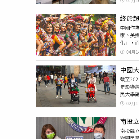
07月1
長。金管
期則略降
終於
多，前
中國作
銀、陽
家。美
展較慢
化」，而
在老宅
年11月
供不同
04月1
續增加，
的件數來
進展。
件，這三
中國大
因。據中
別、平均
截至20
合國去年
降到今年
是影響
一個近
民大學
加上嬰兒
人力資
人口則趨
02月1
味著什
超過3
轉變，其
尼、巴基
南投
替水平
降，20
南投縣
是到了2
對國民
生人口首