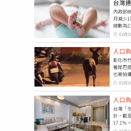
台灣連
隨其後，
回應了
內政部統
人。對
百病跌
月減少1
和、供
總數為2
監徐佳
來看，與
題，成
03月1
北市1.
個嬰兒，
人口
一個人，
彰化市
12萬2
著尾巴
別而言，
也被拍
可計算出
1則影
月為46
03月1
呼連連
人，占總
鹿斑比
19.35
人口
鹿現蹤
台灣「
出台7
計，截至
水源食
17.
被破壞
養老金
了」。