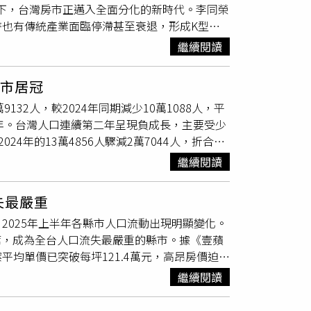
下，台灣房市正邁入全面分化的新時代。李同榮
名依序為連江縣（千分之8.92）、台東縣（千分
也有傳統產業面臨停滯甚至衰退，形成K型經
現低迷，出生率最低的前3名分別為嘉義縣（千分之
徵。兩者交互作用，使房市不再齊漲齊跌，而是
人口結構的變動亦顯現在總體數量上。截至今年4月
繼續閱讀
業聚落、人口持續流入與交通資源優勢的核心都
8024人。在出生率持續低於死亡率的「死亡交
產業衰退或交通不便的區域，則可能面臨需求
北市居冠
著台灣半導體與高科技供應鏈發展，從北到南逐
132人，較2024年同期減少10萬1088人，平
房市需求。目前台灣已逐漸形成一條由北到南的
21年。台灣人口連續第二年呈現負成長，主要受少
負成長
，但家戶數仍持續增加。李同榮指出，年
24年的13萬4856人驟減2萬7044人，折合年
口在2015年前後達到高峰後逐年下滑，加上高
最大跌幅。統計回顧，自2016年以來，台灣新
性變化，租賃市場也可望快速成長。產品結構亦
繼續閱讀
僅剩10萬餘人，顯示生育率長期低迷趨勢未解。在死
而一般民眾則轉向低總價小宅甚至租屋，形成明
8人，與2024年相較略減1839人。社會遷徙部
最大改變，也是影響房市長期需求的另一個重要
失最嚴重
38人，反映出整體人口移動趨勢趨緩。婚姻數據方
來可能出現「交易量逐波下降，但房價逐步上
2025年上半年各縣市人口流動出現明顯變化。
減少1萬8635對；離婚對數為5萬2101對，年
金融管制抑制投資與換屋需求，以及核心城市土
席，成為全台人口流失最嚴重的縣市。據《壹蘋
025年12月底，65歲以上人口數達467萬
一波低，房價一波比一波高」的現象，最終形成
均單價已突破每坪121.4萬元，高昂房價迫使
義的「超高齡社會」標準。其餘年齡層方面，0至
大的差距。（圖／李同榮提供）綜合來看，台灣
S通勤月票」政策推波助瀾，加速「脫北者」流
087人，占比68.43％。內政部指出，台灣已進入
未來房市不再是普遍上漲的市場，而是一場需要
繼續閱讀
3.6萬人移居新北市，7千人選擇桃園市，反映
與社會保障體系帶來挑戰，相關政策需持續滾動
握分化趨勢，將面臨更高風險與挑戰。台灣房市
萬2,679人成為人口紅利最大贏家，台中市緊
供）傳新青安2.0將增「80條款」？ 財政部