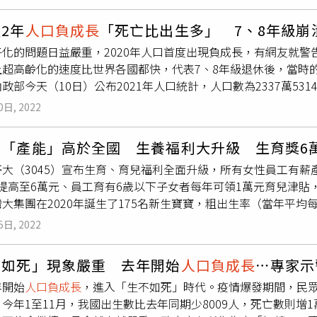
一個連她都不敢相信的生日禮物，那就是「我又懷孕了。」她感嘆
減少859人。
落地實施，還要有幾年時間才能夠看到真實成效。中新社記者：
從懵懂—成熟—獨立，但我從23至33歲怎麼都是：懷孕—坐月
們能從其他國家獲得哪些經驗或教訓？當前，最需要做的是什麼
2年
人口負成長
「死亡比出生多」 7、8年級崩
庭，經濟情況算是小康，儘管發現懷了第五胎後，「我跟老公兩
關措施。但是，總體上來說，我們需要做的，一是戰略重視，要
子化的問題日益嚴重，2020年人口首度出現負成長，有網友就
把孩子生下，老公並感性問她，「老婆你願意再辛苦一次嗎？」
策，不能單從某一方面著力；三是博採眾長，不同國家的好經驗
上超高齡化的速度比世界各國都快，代表7、8年級退休後，當時
並提到，比起前四胎，她這次懷上第五胎，之所以會這麼驚訝，原
要走出一條自己的道路。中新社記者：最近，美國耶魯大學高級
政部今天（10日）公布2021年人口統計，人口數為2337萬5314人
完第四胎我還結紮了。果然要來的…真的擋不住，希望是個妹妹
率來解決勞動年齡人口減少的問題。中國人口從「量的優勢」到
人，全年出生數為15萬3820人，死亡人數為18萬3732人，是
在男子監獄了啦，不過其實平安健康就好。」而看到這名準「五
0日, 2022
首先要明確，我們不是擔心人口負增長導致勞動力不夠用了，而
年人口數比2020年少了18萬多人。（示意圖／翻攝自pexels）對
有人回應，「這胎很調皮喔！硬要來」、「太神啦！台灣生育率
獲得與自己相匹配的就業崗位，使勞動力供給和經濟社會發展需
遽的走下坡，透過折線圖可見，台灣的勞動人口從1950年開始
，開心迎接第五胎吧。
「產能」高於全國 生養福利大升級 生育獎6萬
中，發展方式也會越來越關注於靠技術密集型產業去促進未來的
他指出，這個可怕的斜率，代表不可逆的勞動人口加速流失，加上
要素的生產，也就是我們不能簡單比較勞動力數量，更要比的是
大（3045）宣布生育、育兒福利全面升級，所有女性員工有薪
社會。台灣人口自2020年曲線開始下降。（圖／翻攝自PTT）網
國如何找到新的人口機遇？中新社記者：聯合國的人口預測稱，印
0元提高至6萬元、員工育有6歲以下子女者每年可領1萬元育兒津
更高達450.1。107年人口年齡中位數為41.6歲，154年將落在57
在未來的全球人力資源結構中，中國如何找到機遇？杜鵬：人口
大集團在2020年誕生了175名新生寶寶，粗出生率（當年平均每
07年之37.9％、154年之101.4％，養育負擔增加非常迅速。
關注人口規模排第幾，而更應關注人口對經濟社會發展是否更有
千分之7.01。台灣大哥大表示，根據數據顯示，台灣在2020年
期那時候的社會根本無力負擔台灣一半退休人口的退休金，「只
5日, 2022
人口結構變化會帶來哪些優勢與挑戰。優勢方面，無論是人口受
子最主要的原因仍歸究於經濟、職場不友善等因素，因此朝幸福
消息曝光後，引發熱烈討論，「高齡人口就業會回流啊」、「沒
，我們都高得多。挑戰方面，我們的生育率較低，人口老齡化較
示，女性員工有薪產假延長為10週後，加上原有的孕期給薪產檢假
「現在的年輕人確實慘。年輕時得負擔高昂的社會成本養老人，
不如死」現象嚴重 去年開始
人口負成長
⋯專家示
育水平，解決托育養老問題、教育公平問題、地區間城鄉間差距
，員工6歲以下子女除了將原本每年3,000元津貼升級為1萬元
「少子化最大危機根本不是生產端，而是需求端」。
看到過去40年，特別是過去10年的發展成就，從而利用自身優
年開始
人口負成長
，進入「生不如死」時代。疫情爆發期間，民
父母經濟負擔最大的時期，找來集團關係企業台北富邦銀行提供最
。
今年1至11月，我國出生數比去年同期少8009人，死亡數則增1
員工懷孕的訊息後，就會啟動母性保護管理，調整懷孕與哺乳期