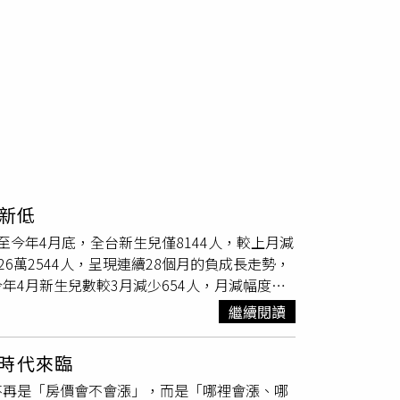
創新低
今年4月底，全台新生兒僅8144人，較上月減
6萬2544人，呈現連續28個月的負成長走勢，
4月新生兒數較3月減少654人，月減幅度達
4月，全台新生兒總數僅為3萬2188人，相較於去
繼續閱讀
這項數據反映出國內生育意願持續低迷，且衰退速度有
萬7812人，其中前4個月的出生數約占全年
時代來臨
計將比去年減少逾1.5萬名新生兒，甚至可能面臨
不再是「房價會不會漲」，而是「哪裡會漲、哪
出生率方面，4月折合年粗出生率為千分之