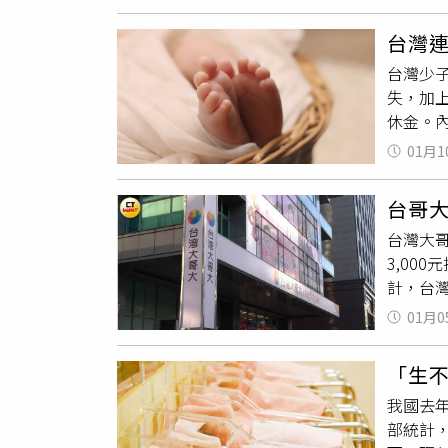
收到了
去年同期
但政策
春應該是
索，我
台灣連
雙薪家
育的相
台灣少
是決定
綜合施
失，加
原PO
國還是
休金。內
了，生
的生產
5922
想再住
01月1
杜鵬：
2021
論，就
能不能
口開始急
面迎戰
台哥大
化進程
趨勢。
素、全
台灣大哥
入超高齡
式。中
3,00
154年
大國。
計，台灣
增加至1
要過分
於台灣的
右，預
01月0
應關注
不生孩
來？」
度相比
哥大表
事」、
「生
提升生
育兒方面
你」、
們必須
我國去
至，是
化道路
部統計，
司得知