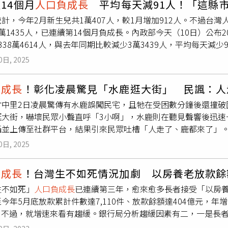
14個月
人口負成長
平均每天減91人！「這縣
亦有1.1萬人流入。值得注意的是，新竹市成為7大都會區中罕
捷運東環段動工、北市最大民營都更啟動 內湖房市迎歷史轉折老
計，今年2月新生兒共1萬407人，較1月增加912人。不過台灣人
此，賴志昶也解釋，新竹市房價在疫後飆升，新案均價逼近每坪6
起來要人命
萬1435人，已連續第14個月負成長。內政部今天（10日）公布
給稀缺，促使竹科家庭轉向新竹縣或苗栗縣購屋，以通勤時間換
338萬4614人，與去年同期比較減少3萬3439人，平均每天減少
馨也總結，全台人口遷徙趨勢圍繞「房價、建設、產業」3大主軸
去年同期比較，人口增加率最高者為桃園市0.92％，其次為新竹縣
功吸納外溢人口；而台北市因房價門檻過高，人口外流難以逆轉
0日, 2025
18％，其次為金門縣減少1.17％、嘉義縣減少1.16％。新生兒部
折合年粗出生率為千分之5.80，較1月增加912人。另一方面，2
負成長
！彰化凌晨驚見「水鹿逛大街」 民諷：人
折合年粗死亡率為千分之12.20，較1月增加6870人。至於
竹中里2日凌晨驚傳有水鹿誤闖民宅，且牠在受困數分鐘後還撞破
992人，較1月增加5萬2497人；遷出人口數為12萬2946人，較
逛大街，嚇壞民眾小聲直呼「3小啊」，水鹿則在聽見聲響後迅速
淨遷入人口數最多為台中市2640人，其次為桃園市2389人，再
攝並上傳至社群平台，結果引來民眾吐槽「人走了、鹿都來了」
自然增加人口，台灣2月自然增加人口為負1萬1481人，若以
片，畫面顯示1名男子凌晨持手機拍攝，行經彎曲巷弄後，竟撞見
人。整體計算自然增加與社會增加後，總人口減少1萬1435人。此外
0日, 2025
，牠則在聽見動靜後立即轉頭並搖尾巴快步離去，引來民眾直呼
人口比率11.69％；15至64歲人口數為1612萬6419人，占68.
逛大街」。經調查，水鹿原先誤闖民宅，接著撞破圍籬逃脫後，
％。
負成長
！台灣生不如死情況加劇 以房養老放款餘額
，未料近幾年來水路下山的頻率愈來愈高，甚至還曾發生水鹿與人
生不如死」
人口負成長
已連續第三年，愈來愈多長者接受「以房
4甲線東外環道有水鹿衝出，並被行經轎車迎面撞飛，疑似左腿被
今年5月底放款累計件數達7,110件、放款餘額達404億元，年
物匱乏，才導致水鹿需下山覓食，結果不慎誤闖民宅及街道，也
1％。不過，就增速來看有趨緩。銀行局分析趨緩因素有二，一是長
，甚至還有民眾見到奇景笑稱「彰化人口連年少掉1個鄉鎮，水鹿
縮水，價格變動也會影響需求。就以房養老放款的件數、金額來