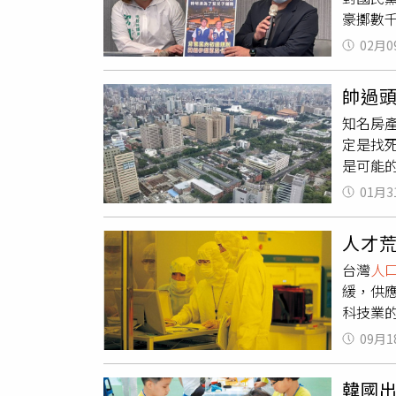
豪擲數
降到了
林儒彬
成就在
02月0
宅是選
學概念
林明溱
富，但
帥過
黑官，
創造了
知名房
己重新
中國16
定是找
立委這
力中，絕
是可能
下，高
萬，而
《ETT
生活品
的勞動
01月3
入
人口
勘，決
非常好
開始台
明顯干
促進城
人才
房，「
擔任過
龐大的
台灣
人
人變多
顧南投
人口紅
緩，供
跌。
卻蓋了
生育率
科技業
的競選
量特別
旺季不
表了一
口負增
09月1
薪資統
陣，但
到一、
留才、
明溱過
人口減
韓國