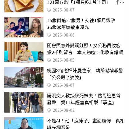
121萬存款「1餐只吃1片吐司」 半年
後暴瘦嚇壞女兒
2026-08-07
15歲倒追27歲男！交往1個月懷孕
36歲當阿嬤故事曝光
2026-08-06
開會照意外變網紅照！女公務員妝容
掀2千則留言 本人怒嗆：化妝有錯嗎
2026-08-05
桃園8旬老婦陳屍住家 幼孫嚇壞報警
「公公殺了婆婆」
2026-08-07
陽明交大教授砍死妹夫！岳母追思首
發聲 揭11年經營真相駁「爭產」
2026-08-02
不是AI！他「沒脖子」畫面瘋傳 真相
曝光網看呆