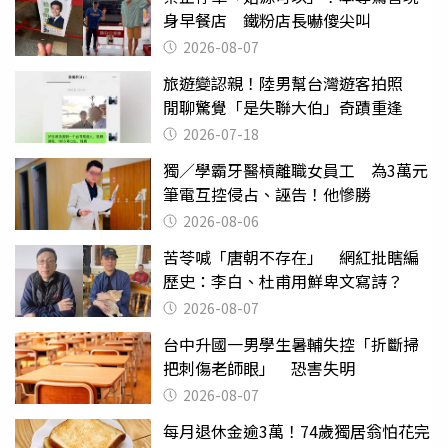
身早餐店 鐵粉店長嚇傻尖叫
2026-08-07
旅遊變認親！陸男幫台灣遊客拍照
閒聊驚覺「是失聯大伯」奇蹟重逢
2026-07-18
獨／學霸牙醫槓離職女員工 為3萬元
筆電互控侵占、誣告！他慘勝
2026-08-06
苦苓喊「唐朝不存在」 網紅批瞎編
歷史：李白、杜甫用鮮卑文寫詩？
2026-08-07
台中升國一男學生暑輔失控「折斷掃
把刺傷老師眼」 恐害失明
2026-08-07
每月退休金逾3萬！74歲獨居翁怕花完