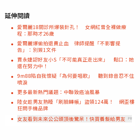
延伸閱讀
愛爾麗18間診所爆裝針孔！ 女網紅曾全裸做療
程：那時才26歲
愛爾麗爆偷拍退費止血 律師提醒「不影響提
告」：別簽1文件
賈永婕認好友小S「不可能真正走出來」 鬆口：她
還在努力中！
9m88陷自我懷疑「為何要唱歌」 聽到錄音忍不住
噴淚
更多最新熱門議題：中聯致癌油風暴
陸女趁男友熟睡「刷臉轉帳」盜領124萬！ 網歪樓
狂問手機品牌
女友看到未來公公頭頂後驚呆！快買養髮給男友
PR