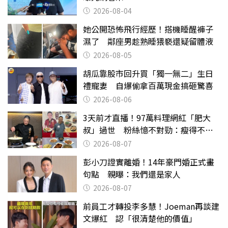
2026-08-04
她公開恐怖飛行經歷！搭機睡醒褲子
濕了 鄰座男趁熟睡猥褻還疑留體液
2026-08-05
胡瓜靠股市回升買「獨一無二」生日
禮寵妻 自爆偷拿百萬現金搞砸驚喜
2026-08-06
3天前才直播！97萬料理網紅「肥大
叔」過世 粉絲憶不對勁：瘦得不合
理
2026-08-07
彭小刀證實離婚！14年豪門婚正式畫
句點 親曝：我們還是家人
2026-08-07
前員工才轉投李多慧！Joeman再談建
文爆紅 認「很清楚他的價值」