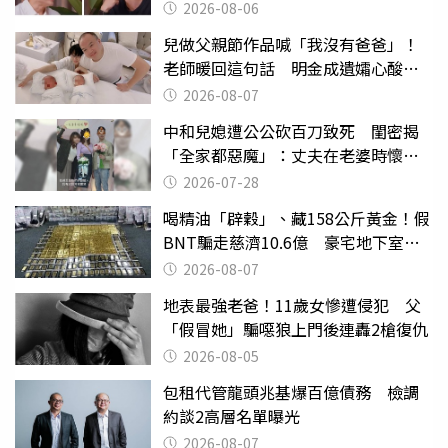
2026-08-06
兒做父親節作品喊「我沒有爸爸」！
老師暖回這句話 明金成遺孀心酸惹
淚
2026-08-07
中和兒媳遭公公砍百刀致死 閨密揭
「全家都惡魔」：丈夫在老婆時懷孕
摔東西
2026-07-28
喝精油「辟穀」、藏158公斤黃金！假
BNT騙走慈濟10.6億 豪宅地下室竟
挖出乾鮑金庫
2026-08-07
地表最強老爸！11歲女慘遭侵犯 父
「假冒她」騙噁狼上門後連轟2槍復仇
2026-08-05
包租代管龍頭兆基爆百億債務 檢調
約談2高層名單曝光
2026-08-07