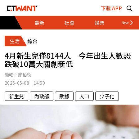
跳至主要內容區塊
下載 APP
最新
社會
娛樂
財經
生活
綜合
4月新生兒僅8144人 今年出生人數恐
跌破10萬大關創新低
編輯：
邱柏玟
2026-05-08 14:50
新生兒
內政部
數據
人口
少子化