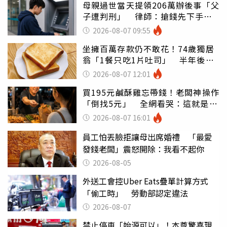
母親過世當天提領206萬辦後事「父
子遭判刑」 律師：搶錢先下手是
罪
2026-08-07 09:55
坐擁百萬存款仍不敢花！74歲獨居
翁「1餐只吃1片吐司」 半年後暴
瘦嚇壞女兒
2026-08-07 12:01
買195元鹹酥雞忘帶錢！老闆神操作
「倒找5元」 全網看哭：這就是台
灣
2026-08-07 16:01
員工怕丟臉拒讓母出席婚禮 「最愛
發錢老闆」震怒開除：我看不起你
2026-08-05
外送工會控Uber Eats疊單計算方式
「偷工時」 勞動部認定違法
2026-08-07
禁止停車「始源可以」！本尊驚喜現