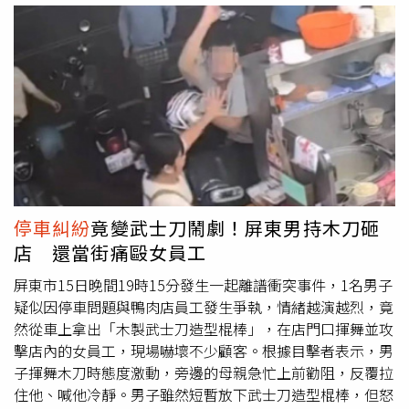
姓男子認為車輛尚未超時，不滿被開單，先以言語質疑，隨
後情緒逐漸升高。過程中，林男突然下車，未經任何警告便
徒手攻擊蔡姓女收費員，導致其頭部與手部多處挫傷，甚至
一度倒地不起。目擊民眾見狀立即報警，轄區警方趕抵後迅
速控制現場，將林男帶回派出所調查。蔡姓女收費員則被緊
急送醫，經醫師診斷為輕微腦震盪及肢體挫傷，所幸治療後
無生命危險，已返家休養。警方表示，林男行為已涉及妨害
公務、傷害及恐嚇等罪嫌，後續將移送宜蘭地檢署偵辦。宜
蘭縣政府交通處長黃志良也嚴正譴責此一暴力行為，強調基
層收費員在夜晚寒風細雨中，依法執行公務卻遭無端攻擊，
停車糾紛
竟變武士刀鬧劇！屏東男持木刀砸
縣府深感不捨，並將全力支持司法單位嚴辦，以維護第一線
店 還當街痛毆女員工
人員安全。警方同時呼籲，民眾若對停車收費或相關執法有
疑義，應透過合法、理性的管道反映，切勿以言語或暴力方
屏東市15日晚間19時15分發生一起離譜衝突事件，1名男子
式解決紛爭，任何暴力行為都將依法究辦，絕不寬貸。
疑似因停車問題與鴨肉店員工發生爭執，情緒越演越烈，竟
然從車上拿出「木製武士刀造型棍棒」，在店門口揮舞並攻
擊店內的女員工，現場嚇壞不少顧客。根據目擊者表示，男
子揮舞木刀時態度激動，旁邊的母親急忙上前勸阻，反覆拉
住他、喊他冷靜。男子雖然短暫放下武士刀造型棍棒，但怒