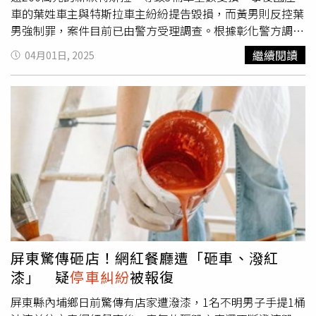
車的葉姓車主與特斯拉車主紛紛提告毀損，而黃男則反控葉
男強制罪，案件目前已由警方受理調查。根據彰化警方調
查，當天下午，黃男前往彰化市曉陽路的停車場取車，發現
繼續閱讀
04月01日, 2025
前方有1輛國產車停放，疑似影響車輛出入，讓黃男當場火
冒三丈，不僅未與對方溝通，反而直接駕駛高價休旅車猛踩
油門，狠狠撞向國產車，將對方撞開後再度衝撞1次，導致
國產車車頭與車尾均受損，然而黃男並未就此罷休，在成功
「突破重圍」後，竟然又倒車回撞，這次還波及停在旁邊的
特斯拉，讓毫無關係的特斯拉車主也無辜受害。撞擊發生
後，黃男下車查看，國產車葉姓車主趕來時，見愛車慘遭連
環撞擊，當場傻眼，氣得報警處理，警方調閱監視器畫面後
確認黃男行為激烈，目前已受理案件，進一步釐清法律責
任。事發後，黃男控訴葉男涉嫌強制罪，認為對方違規停車
導致自己無法順利駛離；然而，葉男與特斯拉車主則對黃男
提告毀損罪，認為其惡意衝撞，已造成財物損害，由於雙方
屏東驚傳砸店！網紅餐廳遭「砸車、潑紅
各執一詞，案件仍在調查中，警方呼籲，遇到
停車糾紛
應冷
漆」 疑
停車糾紛
被報復
靜處理，切勿因一時衝動做出違法行為，以免得不償失。
屏東縣內埔鄉日前驚傳有店家遭潑漆，1名不明男子手提1桶