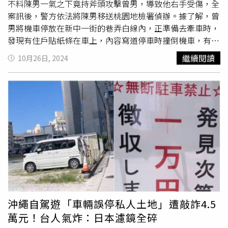
不料陳男一氣之下竟持斧頭攻擊曾男，導致他右手受傷，全
案訊後，警方依法將陳男移送桃園地檢署偵辦。據了解，曾
男將機車停放在新中一街的巷弄白線內，正準備去牽車時，
發現有住戶貼紙條在車上，內容寫道停車時撞倒機車，有問
題可以聯絡，曾男於是登門拜訪，並好聲好氣稱依據估價單
繼續閱讀
10月26日, 2024
照賠就好，不料對方竟說該處位在住家旁且有擺放花盆，因
此只有這邊住戶才可以停。曾男回應，機車停放在白線並不
影響住戶出入且是誰都能停，沒想到對方卻爆氣開嗆，並稱
機車停放1日她很難停車，但曾男回擊他當日根本不在那並
強調白線為何不能停，隨後陳男見狀便在雙方爭吵中協助調
解，結果陳男因不明原因突情緒失控與曾男互吵，甚至手持
斧頭背部襲擊他，造成曾男右手撕裂傷。警方表示，25日晚
間8時許獲報，新中一街發生
停車糾紛
，員警到場了解過程
後，隨即將傷患送醫治療，犯行的陳男則被警方帶回，並在
現場查扣犯罪工具1把斧頭，全案訊後，陳男將依違反《殺
人未遂罪》移送桃園地檢署偵辦。
沖繩自駕遊「車輛誤停私人土地」遭敲詐4.5
萬元！台人氣炸：日本濾鏡全碎