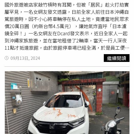
國外旅遊被店家敲竹槓時有耳聞，但被「居民」趁火打劫實
屬罕見，一名女網友發文透露，日前全家人前往日本沖繩自
駕旅遊時，因不小心將車輛停在私人土地，竟遭當地民眾求
償20萬日圓（約新台幣4.5萬元），讓她氣炸直呼「日本濾
鏡全碎！」一名女網友在Dcard發文表示，近日全家人一起
到沖繩家族旅遊，並在當地租借了2輛車，當天一行人深夜
11點才抵達旅館，由於旅館停車場已經全滿，於是員工便示
意對面的一塊空地可以停車，怎料停好車不久後，一名日籍
繼續閱讀
09月13日, 2024
男子卻上前告知這裡是私人土地，並指著寫著「禁止擅自停
車，違停罰款一萬元」的告示牌，要求他們支付罰金。原
PO指出，怎料該名日籍男子收下1萬日圓後，竟改口聲稱罰
款是10萬元，擺明就是想趁機敲詐，拒絕給錢還被對方搶走
手機，雙方僵持不下決定報警處理，最終在警方的調解下支
付了1萬日圓才結束此事，「原本是一趟期待已久的家庭旅
行，卻因一場突如其來的
停車糾紛
，讓我們的旅程蒙上⼀層
陰影。」原PO透露，當時警方到場後，他們仔細檢視告示
牌才發現，地主居然在告示牌上動手腳，原先的「一」萬竟
被用原子筆加上了一豎，直接變成「十」萬，讓她忍不住痛
斥原本是想來沖繩享受美好假期，卻被無辜捲入無情的騙