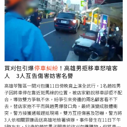
中行動不便的阿嬤嚇壞，因而趕緊起身在親友攙扶下杵拐杖
逃離，此次亂鬥直到1名身穿粉衣的女子因挨打痛倒在地，
無法起身後才終止，也造成雙方人馬共7人皆輕傷。警方表
示，東港分局14日中午12時許獲報，有民眾指稱屏東東港
華僑市場發生群鬥，警方迅速派遣警力趕抵現場，但到場後
已無打架情事，後續全案訊後7人依涉犯《妨害秩序罪》及
《傷害罪》被警方移送地檢署偵辦。
買刈包引爆
停車糾紛
！高雄男拒移車怒嗆客
人 3人互告傷害妨害名譽
高雄苓雅區一間刈包攤11日傍晚竟上演全武行，1名趙姓男
子因將車停在靠近斑馬線的位置，被店家勸說移車卻拒不配
合，導致雙方爭執不休，紛爭引來旁邊的兩名顧客看不下
去，替店家抱不平而與趙男爆發口角，最終演變成肢體衝
突，警方接獲通報趕抵現場，雙方互控傷害及恐嚇，警方將
3人依相關罪嫌函送高雄地檢署偵辦。事件發生在11日下午
5時左右，53歲的趙姓男子開車前往刈包攤購物，但將車停