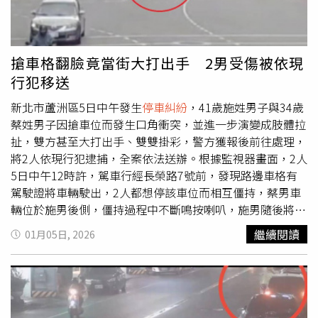
搶車格翻臉竟當街大打出手 2男受傷被依現
行犯移送
新北市蘆洲區5日中午發生
停車糾紛
，41歲施姓男子與34歲
蔡姓男子因搶車位而發生口角衝突，並進一步演變成肢體拉
扯，雙方甚至大打出手、雙雙掛彩，警方獲報後前往處理，
將2人依現行犯逮捕，全案依法送辦。根據監視器畫面，2人
5日中午12時許，駕車行經長榮路7號前，發現路邊車格有
駕駛證將車輛駛出，2人都想停該車位而相互僵持，蔡男車
輛位於施男後側，僵持過程中不斷鳴按喇叭，施男隨後將車
子停進車位，雙方下車理論。雙方一言不合、越吵越烈，甚
繼續閱讀
01月05日, 2026
至演變成肢體衝突並大打出手，警方獲報後到場處理，發現
施男右手拳頭擦挫傷、左臉頰紅腫，蔡男則是頭部、臉部、
頸部等多處擦挫傷，將2人分別送往市立三重醫院和新光醫
院救治，訊後則將他們依傷害罪現行犯帶回偵訊後移送地檢
署偵辦。警方呼籲，民眾遇事應理性平和，勿使用暴力，只