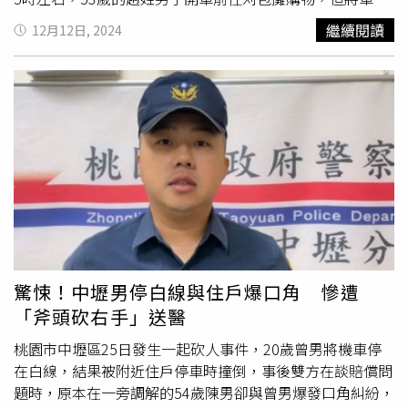
在斑馬線附近，店家發現後上前勸導趙男移車，卻遭其拒
繼續閱讀
12月12日, 2024
絕，雙方隨即發生爭執；此時，29歲的許姓女子及同齡的呂
姓男子出面為店家打抱不平，與趙男爆發激烈口角，並升級
為肢體衝突。苓雅分局成功派出所接獲報案後，迅速派員趕
往現場，將趙男與許女、呂男帶回調查，趙男指控許女與呂
男對其恐嚇並造成身體傷害；許女及呂男則反控趙男對其施
以暴力及妨害名譽，經警方偵訊後，3人分別因涉嫌刑法傷
害、恐嚇及妨害名譽等罪嫌被函送法辦。苓雅警方事後提醒
民眾，遇到糾紛時應保持冷靜，以理性溝通方式解決問題，
必要時可尋求警方協助，避免因一時衝動觸犯法規；此外，
違規停車本身就易引發矛盾，駕駛人更應自律，確保自身與
他人安全，警方強調，針對任何不法行為將嚴正執法，確保
社會秩序與民眾安全。
驚悚！中壢男停白線與住戶爆口角 慘遭
「斧頭砍右手」送醫
桃園市中壢區25日發生一起砍人事件，20歲曾男將機車停
在白線，結果被附近住戶停車時撞倒，事後雙方在談賠償問
題時，原本在一旁調解的54歲陳男卻與曾男爆發口角糾紛，