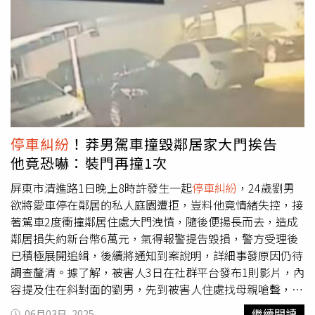
紛
，且詹男要向田男提出恐嚇告訴，直到15日凌晨1時17分
田男被通知到案後，他則自稱是詹男開窗叫囂要求下車，他
才下車並拿球棒自衛，並非有恐嚇意圖，但全案訊後，田男
仍依涉犯《恐嚇罪》送辦，詳細事發過程及原因仍待警方調
查釐清。
停車糾紛
！莽男駕車撞毀鄰居家大門挨告
他竟恐嚇：裝門再撞1次
屏東市清進路1日晚上8時許發生一起
停車糾紛
，24歲劉男
欲將愛車停在鄰居的私人庭園遭拒，豈料他竟情緒失控，接
著駕車2度衝撞鄰居住處大門洩憤，隨後便揚長而去，造成
鄰居損失約新台幣6萬元，氣得報警提告毀損，警方受理後
已積極展開追緝，後續將通知到案說明，詳細事發原因仍待
調查釐清。據了解，被害人3日在社群平台發布1則影片，內
容提及住在斜對面的劉男，先到被害人住處找母親嗆聲，進
而要求將車開進我們私人的庭院，結果對方遭拒後竟懷恨在
繼續閱讀
06月03日, 2025