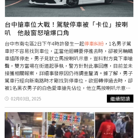
車時，就遭到後方1輛轎車插隊進車位，最終依靠警方提出
的猜拳才解決，此事曝光後引來網友熱議，寫道「看個燈會
也要跟陌生人猜拳決鬥」、「還有警察當裁判，實在是太搞
台中搶車位大戰！駕駛停車被「卡位」按喇
笑了」等流言。
叭 他敲窗怒嗆爆口角
台中市南屯區2日下午4時許發生一起
停車糾紛
，1名男子駕
車好不容易找到車位，正當他迴轉要停進去時，卻被另輛轎
車插隊停走，男子見狀立馬按喇叭示意，豈料對方竟下車嗆
聲，雙方當場在街道起爭執，警方針對此事回應，目前並未
接獲相關報案，詳細事發原因仍待調查釐清。據了解，男子
駕車行經向新南路時才剛找到停車位，欲迴轉停過去時，卻
被1名黑衣男子的白色愛車搶先佔位，他立馬按喇叭示意，
豈料黑衣男子毫無停下之意，甚至面色不善氣勢洶洶從駕駛
繼續閱讀
02月03日, 2025
座下車，並再敲擊駕駛車窗後怒嗆「幹嘛你不爽喔」及「怎
樣我這樣進來怎麼了」，駕駛則回「我沒有不爽，那是我先
看到的」，2人當場在路邊爆發口角。警方說明，新南路2日
下午4時56分發生2輛轎車糾紛事故，雙方為了停車佔位起
爭執，轄區警方針對此事則回則應目前尚未接獲相關通報，