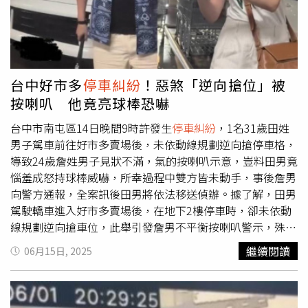
個月，並已執行完畢，如今卻再犯相同性質的暴力行為，顯
然毫無悔意，故依法從重量刑。法院另考量黃男僅因瑣事與
人爭執，卻未冷靜解決，反持鐮刀攻擊攻擊蘇男，導致對方
重傷，又以石塊與鐮刀破壞蘇男住處的門窗和桌椅等財物，
其行為過當，儘管黃男再審理期間坦承犯行，卻未對蘇男的
台中好市多
停車糾紛
！惡煞「逆向搶位」被
損失做出賠償，僅依需扶養男長父親和年幼女兒為由請求從
按喇叭 他竟亮球棒恐嚇
輕，法院審酌後，仍舊重傷害罪判處有期徒刑5年3個月，另
因損毀罪部分判處有期徒刑3個月，得依易科罰金，全案仍
台中市南屯區14日晚間9時許發生
停車糾紛
，1名31歲田姓
可上訴。
男子駕車前往好市多賣場後，未依動線規劃逆向搶停車格，
導致24歲詹姓男子見狀不滿，氣的按喇叭示意，豈料田男竟
惱羞成怒持球棒威嚇，所幸過程中雙方皆未動手，事後詹男
向警方通報，全案訊後田男將依法移送偵辦。據了解，田男
駕駛轎車進入好市多賣場後，在地下2樓停車時，卻未依動
線規劃逆向搶車位，此舉引發詹男不平衡按喇叭警示，殊不
知田男也氣的手持球棒下車叫囂，甚至擅自打開詹男車門，
繼續閱讀
06月15日, 2025
嚇壞詹男妻子趕緊拿手機拍攝蒐證，幸虧2人並未爆發肢體
衝突，待警方抵達處理時田男及其妻早已離開現場。警方表
示，14日晚間9時4分獲報，好市多美式賣場發生
停車糾