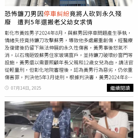
際上，豪車違停獲得寬容待遇的現象並非個案。過去數據顯
示，高價車輛在違規事件中常獲得較低的處罰比率，引發社
恐怖鐮刀男因
停車糾紛
竟將人砍到永久殘
會對「階層執法差異」的疑慮。若此類事件未能受到嚴正處
廢 遭判5年還搬老父幼女求情
理，將使一般守規市民對制度的信任感進一步下降。對此，
有專家建議應引入AI監控輔助執法，並將停車違規紀錄納入
彰化市黃姓男子2024年8月，與蘇男因停車問題產生爭執，
個人信用評分，同時強化社區管理單位的中立性與執法標
情緒失控竟持鐮刀攻擊蘇男，導致他多處嚴重創傷，經醫療
準，防止「壓力干預」成為擺脫責任的通行證。這起看似日
及復健後扔留下無法伸展的永久性傷害，黃男事後怒氣不
常的
停車糾紛
，其實是一面放大鏡，映照出當前社會中部分
消，以石塊砸毀蘇男住家玻璃窗戶，並持鐮刀破壞紗窗門等
特權階層對公共規則的輕蔑。真正的公平，從不是「誰先
設施，黃男還以需要照顧年長父親和12歲女兒為由，請法官
來」或「誰有錢」決定，而是每一位公民是否願意共同遵守
從輕量刑，但彰化地院審理後，認為黃男行為惡劣，仍依重
公共秩序。從現場畫面可見，兩車距離過窄，主因為保時捷
傷害罪，判決他5年3月徒刑。根據判決書，黃男2024年8月
車輛未依規停放。（圖／翻攝自微博， 北京時間 ）
3日下午，因停車與蘇男發生爭執，竟持鐮刀攻擊蘇男，造
繼續閱讀
07月14日, 2025
成蘇男左上肢切割傷併三頭肌及肱二頭肌肌肉斷裂、橈神經
及肌皮斷裂、右上腹部撕裂傷及左肱骨皮質骨折，經醫療和
復健後，大拇指、手指和手腕仍無法伸展，蘇男因傷返家休
養後，黃男仍不罷休，竟再次前往其住處，用石塊砸破窗
戶，隨後持鐮刀破壞門外紗門及玻璃桌等財物，行為囂張。
法官審理蘇男所提出的診斷證明，認定其傷勢已達重傷程
度，此外，經調查發現，黃男曾於2021年因恐嚇罪遭判刑4