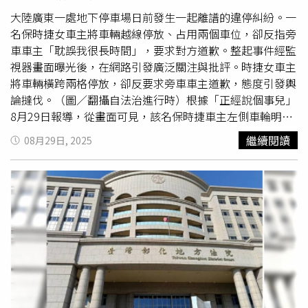
大陸廣東一處地下停車場日前發生一起離譜的違停糾紛。一
名保時捷女車主將車輛越線停放、占用兩個車位，卻反指旁
車車主「耽誤我很長時間」，要求對方道歉。整起事件經監
視器畫面曝光後，在網路引發廣泛關注與批評。時捷女車主
將車輛橫跨兩格停放，卻反要求旁車車主道歉，態度引發輿
論撻伐。（圖／翻攝自法治進行時）根據「正經說個事兒」
8月29日報導，從畫面可見，該名保時捷車主左側車輪明顯
壓線，導致相鄰正常停車的東風標致車輛無法順利開門。一
繼續閱讀
08月29日, 2025
般而言，停車困難的責任應由越線者承擔，然而保時捷女車
主不僅否認違規，還透過物業施壓要求對方挪車，甚至強硬
表示：「你要向我道歉」。當標致車主指出其越線事實時，
保時捷車主以「我是先來的」作為辯解，並使用「你說得我
可以采納」等語句，避重就輕，拒絕當場改正錯誤。這種將
「官樣語氣」用於公共糾紛的處理方式，也讓不少網友感到
憤怒，直指其「傲慢無理」。這起事件再次引爆社會對「特
權心態」的關注。有網友表示：「明明是她違規，卻還敢叫
人道歉，這才是真正的不講理。」多數輿論認為，當金錢與
權勢被錯誤地視為免責籌碼，公共規則將面臨嚴重侵蝕。實