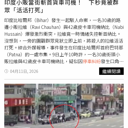
印度小販當街斬首貨車司機！ 下秒竟被群
才發現他是最正常的，挺」。
眾「活活打死」
印度比哈爾邦（Bihar）發生一起駭人命案，一名30歲的路
邊小販拉維（Ravi Chauhan）與42歲皮卡車司機納比（Nabi
Hussain）爆發激烈衝突，拉維竟一時情緒失控斬首納比。
沒想到，一旁的圍觀群眾見狀立即上前，將殺人的拉維活活
打死。綜合外媒報導，事件發生在印度比哈爾邦首府巴特那
（Patna）的一處市集。9日上午10時許，一名30歲街頭小
販拉維與42歲皮卡車司機納比，疑似因
停車糾紛
發生口角，
2人爭吵時，拉維竟一時情緒失控，持刀刺傷納比的腹部並
繼續閱讀
04月11日, 2026
斬首。犯案後，拉維隨即傻站在原地，目擊群眾見狀驚嚇不
已，不過很快就有人出手制伏拉維，接著群眾拿起棍棒與磚
頭對他進行圍毆。警方獲報趕到後，拉維已被打到重傷，送
醫後仍不治身亡。事件發生後，有大批民眾情緒相當激動，
甚至出現破壞商店與封路情況，警方當時已加派人力，穩定
秩序。負責調查的警官庫馬爾（Jitendra Kumar）也透露，
2名死者的遺體已送交法醫檢驗，凶器也已被查扣，警方將
針對參與毆打致死的民眾展開調查，依法追究責任。