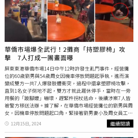
詳細事發原因仍待調查警方進一步調查釐清中。
華僑市場爆全武行！2攤商「持塑膠椅」攻
擊 7人打成一團畫面曝
屏東東港華僑市場14日中午12時許發生亂鬥事件，經營攤
位的60歲劉男與54歲周女因機車停放問題起爭執，進而演
變成雙方一共7人爆發肢體衝突，過程中還拿塑膠椅攻擊，
直到1名女子倒地不起，雙方才就此罷休停手，當時在一旁
用餐的「跛腳嬤」嚇壞，趕緊杵拐杖逃命，後續涉案7人皆
被警方移送法辦。據了解，在華僑市場經營攤位的劉男與周
女，因機車停放問題起口角，緊接著劉男妻小及周女員工也
加入戰局，一共7人陷入混戰，未料進而演變成「3打4」等
繼續閱讀
12月15日, 2024
局面，雙方在用餐區前大打出手，甚至還持塑膠椅攻擊，一
路從左邊打到右邊，還不斷飆罵不雅字眼。火爆場景令用餐