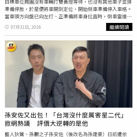
目標車位周圍沒有車輛打雙黃燈等待，也沒有其他車子並排
準備停放，於是便將車開到定位，開始倒車準備停入車格。
當車頭方向盤已向左打、正準備將車身拉直時，倒車雷達突
然急促響起，讓她立刻踩下煞車。她查看倒車顯示畫面後才
繼續閱讀
07月31日, 2026
驚覺，車尾不知何時突然冒出一名女子，正一步步朝車輛靠
近。坐在車上的老公見狀，立即搖下後座車窗詢問對方狀
況。面對詢問，女子先表示自己已經等這個車位很久，所以
才趕快站到車位裡。不過，劉雨柔的老公當場反問，剛才現
場根本沒有任何車輛在等待，直到此時後照鏡才出現一輛賓
士慢慢駛近。女子隨後改口表示：「我是人先過來佔車位，
等他開來。」聽到這番說法，劉雨柔老公忍不住直球回應：
「妳在講什麼東西？妳想人肉佔車位嗎？」女子眼見站不住
腳，最後只好連說兩句「算了！算了！」便自行離開，整起
插曲也就此落幕。事後回想整件事，劉雨柔坦言，自己開車
多年，還是第一次遇到有人在車輛已經開始倒車時，突然跑
進車位「卡位」，直呼完全想不通其中邏輯，「到現在想起
孫安佐又出包！「台灣沒什麼厲害星二代」
來，還是想不通其中的道理。」她也笑說，老公當下那句
掀網熱議 評價大逆轉的是他
「妳在講什麼東西？」讓她至今仍印象深刻，忍不住再補一
句：「她真的知道她在講什麼嗎？」對這場「半途人肉佔車
藝人狄鶯、孫鵬之子孫安佐（後改名為孫建豪）日前遭依