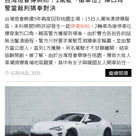
速傳喚相關人員到案說明，店家也盼望能盡早將潑漆男子和
警當裁判猜拳對決
幕後主嫌逮獲伏法，詳細潑漆原因仍待警方進一步調查釐
清。
台灣燈會睽違9年再度回到桃園主場，15日人潮洶湧擠爆展
區，未料晚間9時許卻發生一起
停車糾紛
，2輛車為搶停車位
爆發激烈口角，轄區警方獲報到場後，由於雙方各說各的話
無法釐清過程，警方只好要求駕駛互相猜拳定輸贏，並由警
方當公證人，直到1方獲勝，另名駕駛才不甘願離開，結束
這齣鬧劇。據了解，由於台灣燈會舉辦在桃園，導致大批人
車潮擠爆青埔地區觀賞，其中有女子與韓國友人開車前往青
心路停車賞燈時，未料卻與另1名同樣也想停車的男子，因
繼續閱讀
02月16日, 2025
搶車位爆發口角，雙方互不相讓不願妥協。警方說明，15日
晚間9時許獲報，青心路發生2車搶停車位糾紛，警方到場了
解狀況後，由於2邊都說自己先到，為了公平起見，警方提
出猜拳解決並先徵求雙方同意，雖然女駕駛同意，但男駕駛
卻認為不公平，警方眼看情況僵持，便說「那就不要停，不
猜拳就打結了」，他才妥協相互猜拳，經警方當公證人後，
最終女方猜贏獲勝，男駕駛才心有不甘離開，這起
停車糾紛
也才圓滿結束。事後，女駕駛將事發過程分享在臉書社團，
並稱自己在車位前面1個車身等待前車主離開，正要倒退停