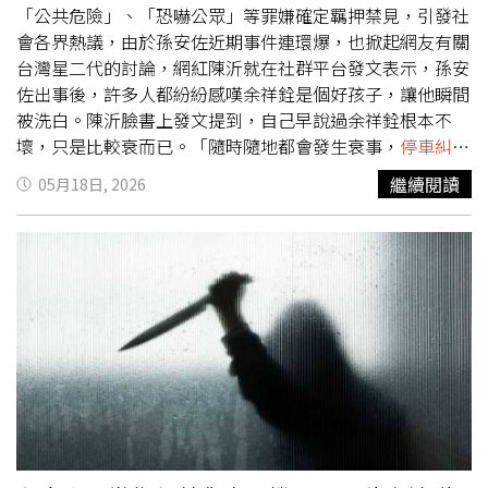
位」事件仍感到相當傻眼。劉雨柔發文分享人生第一次遇到
「公共危險」、「恐嚇公眾」等罪嫌確定羈押禁見，引發社
「半途人肉佔車位」，直呼相當傻眼。（圖／翻攝自IG，
會各界熱議，由於孫安佐近期事件連環爆，也掀起網友有關
lyvonne0526）
台灣星二代的討論，網紅陳沂就在社群平台發文表示，孫安
佐出事後，許多人都紛紛感嘆余祥銓是個好孩子，讓他瞬間
被洗白。陳沂臉書上發文提到，自己早說過余祥銓根本不
壞，只是比較衰而已。「隨時隨地都會發生衰事，
停車糾紛
還會打輸老人。但他生性樂觀，對人很好，就是我們身邊都
繼續閱讀
05月18日, 2026
會有的白爛朋友。」對於孫安佐，陳沂說兩人之前直播合作
過，當時主辦單位如臨大敵，還兩個保鏢偽裝成工作人員在
旁邊候命。「安佐本人完全顛覆螢幕形象，非常有禮貌有家
教，私下聊天講話也是有邏輯的，當天現場的大家都很喜歡
他！」陳沂也表示，當初離開時自己還跟孫安佐說，以後要
做什麼先確認一下法規，違法的事不要做，最終沒想到終究
還是爆出這次事件，希望他們一家都能好好度過這關。對
此，網友紛紛留言回應，「二代裡面我最喜歡余，雖然不聰
明至少好相處」、「以前有幸跟余（還沒上節目以前）打過
籃球，確實是個很客氣但是很白爛（搞笑）的人」、「余祥
銓真的是好孩子」，另一則社群討論貼文底下大部分也對余
祥銓後來的表現讚譽有加，還表示「最早開始被炎上，後來