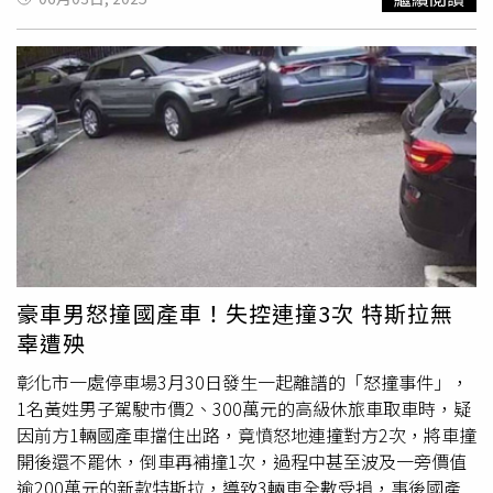
心，甚至無理由駕車衝撞被害人住處的電動大門，更誇張的
是他還恐嚇「電動門只要再裝上去，他會再撞一次」，此事
曝光後引發網友關注熱議。警方表示，1日晚上8時34獲
報，清進路發生1起糾紛衝突，經警方深入了解後，才得知
是被害人與劉男因停車問題爆口角，導致劉男情緒失控，進
而駕車衝撞被害人住處大門洩憤，初估共損失新台幣6萬
元，事後劉男遭提告毀損，警方已積極查緝到案說明，詳細
事發過程仍待警方調查釐清。
豪車男怒撞國產車！失控連撞3次 特斯拉無
辜遭殃
彰化市一處停車場3月30日發生一起離譜的「怒撞事件」，
1名黃姓男子駕駛市價2、300萬元的高級休旅車取車時，疑
因前方1輛國產車擋住出路，竟憤怒地連撞對方2次，將車撞
開後還不罷休，倒車再補撞1次，過程中甚至波及一旁價值
逾200萬元的新款特斯拉，導致3輛車全數受損，事後國產