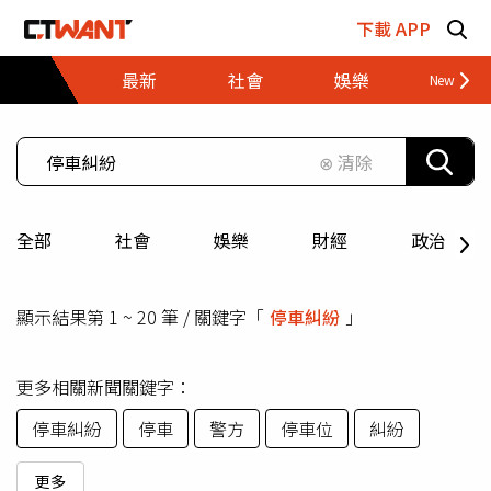
跳至主要內容區塊
下載 APP
最新
社會
娛樂
財經
⊗ 清除
全部
社會
娛樂
財經
政治
顯示結果第 1 ~ 20 筆 / 關鍵字「
停車糾紛
」
更多相關新聞關鍵字：
停車糾紛
停車
警方
停車位
糾紛
更多