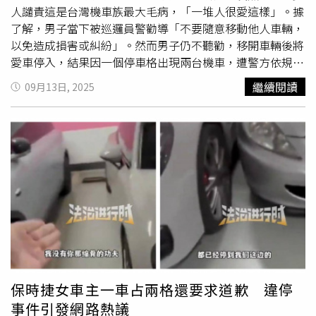
人譴責這是台灣機車族最大毛病，「一堆人很愛這樣」。據
了解，男子當下被巡邏員警勸導「不要隨意移動他人車輛，
以免造成損害或糾紛」。然而男子仍不聽勸，移開車輛後將
愛車停入，結果因一個停車格出現兩台機車，遭警方依規舉
發。該男子事後在網路抱怨，聲稱員警當時告訴他「可以
繼續閱讀
09月13日, 2025
停，只是道德問題」，認為警方事後開單「出爾反爾」。但
貼文曝光後，卻引來大批網友砲轟，直言「停車格一格就是
一台車」、「一堆人很愛這樣，停車格一格就是一台機車好
嗎？整天被移車後照鏡、車殼都被刮傷了」、「被移車後照
鏡或車殼被刮傷很常見，被開罰剛好而已」。鼓山分局對此
澄清，員警當時僅是勸阻，並未允許「一格停兩車」。後來
巡邏回程，發現該格位已停放兩輛機車，遂依《道路交通管
理處罰條例》第56條第1項第9款「停車位置不依規定」舉
發，最高可處1,200元罰鍰。警方並提醒，不論機車或汽車
停車格，一格僅能停放一輛車。若汽車格同時停放汽車與大
型重機，也屬違規。呼籲民眾尋找車位時，切勿擅自移動他
人車輛，以免引發爭執或受罰。
保時捷女車主一車占兩格還要求道歉 違停
事件引發網路熱議