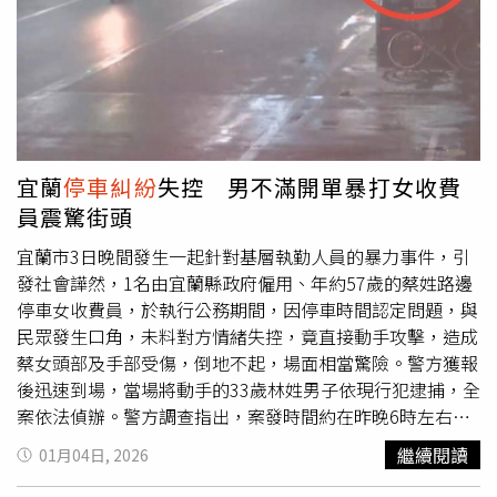
要動手警方均會依法究辦，不管打贏打輸均要送法院，得不
償失。
宜蘭
停車糾紛
失控 男不滿開單暴打女收費
員震驚街頭
宜蘭市3日晚間發生一起針對基層執勤人員的暴力事件，引
發社會譁然，1名由宜蘭縣政府僱用、年約57歲的蔡姓路邊
停車女收費員，於執行公務期間，因停車時間認定問題，與
民眾發生口角，未料對方情緒失控，竟直接動手攻擊，造成
蔡女頭部及手部受傷，倒地不起，場面相當驚險。警方獲報
後迅速到場，當場將動手的33歲林姓男子依現行犯逮捕，全
案依法偵辦。警方調查指出，案發時間約在昨晚6時左右，
地點位於宜蘭市中山路三段，當時蔡姓女收費員依規定沿路
繼續閱讀
01月04日, 2026
開立路邊停車繳費單，卻與1輛自小客車的乘客，對於停車
是否超過15分鐘免費時限產生認知差異。坐在副駕駛座的林