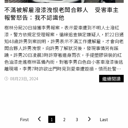
局，並藉此提醒網友們，小心被類似手法當成肥羊宰，「希
不滿被解雇潑漆洩恨老闆合夥人 受害車主
望我們的經歷能引起大家的關注，讓更多人了解到在海外旅
報警怒告：我不認識他
遊時可能遇到的風險。在看似和平、文明的國度，也可能存
在著不公和黑暗。」貼文曝光後，引起網友留言熱議，「違
樹林分局20日接獲李男報案，表示愛車遭到不明人士潑紅
規停車收費罰錢沒什麼問題，但是故意這樣敲詐從1萬變10
漆，警方依規定受理報案，循線追查鎖定嫌疑人，於22日通
萬真的太過分」、「真的超極不合理欸！更何況是這種坐地
知48歲許男到案說明，許男表示不滿工作遭解雇，才會向老
起價的行為！」、「超恐怖，根本法外之地，一萬變十萬，
闆合夥人許男洩恨，向許男了解狀況後，發現事情另有蹊
還搶手機」、「可怕…只能說即使日本也會有敲詐遊客的卑
蹺。許男20日凌晨3時許穿著連身雨衣，手提塑膠袋裝的紅
劣事情出現」、「覺得好可怕！真的辛苦你了帶全家旅行卻
色油漆走進樹林區備內街，對著李男白色自小客車潑漆後逃
遭遇這種事情，我相信絕大多數的日本人都不會是這麼心懷
離現場，李男7時許欲出門時見到愛車遭毀損，憤而赴警局
惡意的，希望這件事可以傳播出去讓大家警惕。」
報案。警方受理後沿線追查，鎖定身分後於22日通知許男到
繼續閱讀
08月23日, 2024
安說明，他表示自己受雇於市場買水果，日前不滿遭李男合
夥人解雇，一氣之下才潑漆來表達不滿。對此，許男則表示
從未與人合夥，而且根本就沒看過許男，兩人說詞有極大出
入，不禁讓外界懷疑潑漆原因是否另有隱情。警方不排除是
日前
停車糾紛
造成的報復事件，將許男逮捕到案後依毀損罪
嫌移送法辦，詳細肇事原因及事件經過仍待警方進一步調查
First
1
2
3
Last
釐清。