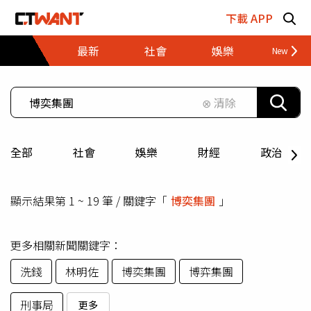
跳至主要內容區塊
下載 APP
最新
社會
娛樂
財經
⊗ 清除
全部
社會
娛樂
財經
政治
顯示結果第 1 ~ 19 筆 / 關鍵字「
博奕集團
」
更多相關新聞關鍵字：
洗錢
林明佐
博奕集團
博弈集團
刑事局
更多