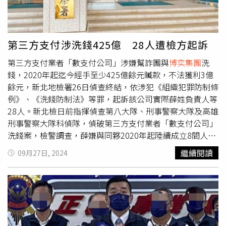
錢泰銖4億8250萬餘元，初估為臺幣4億6800萬元，越南盾
1兆4407億餘元，初估為臺幣18億4947萬元，2人再從中收
取百分之15的手續費，估計至少賺取台幣2800萬元，隨後
警方於2024年11月間在9處機房逮獲15人，並查扣24萬
第三方支付涉洗錢425億 28人遭檢方起訴
元、電腦主機、手機及2部轎車等罪證，全案訊後涉案人將
第三方支付業者「數支付公司」涉嫌幫詐團與
博奕集團
洗
依違反《賭博罪》及《洗錢防制法》移請台中地檢署偵辦。
錢，2020年起迄今經手至少425億餘元贓款，不法獲利3億
餘元，新北地檢署26日偵查終結，依涉犯《組織犯罪防制條
例》、《洗錢防制法》等罪，起訴該公司實際薛姓負責人等
28人。新北檢日前指揮偵查第八大隊、刑事警察大隊及高雄
刑事警察大隊科偵隊，偵破第三方支付業者「數支付公司」
洗錢案，檢警調查，薛嫌與同夥2020年起陸續成立8間人頭
公司，並登記為第三方支付藉此成立洗錢集團，其中以「數
繼續閱讀
09月27日, 2024
支付公司」為首，為其他7間公司提供金流服務，這7間公司
再以建置網站系統服務商等不實話術，使銀行及超商代碼業
者誤信，派發虛擬帳號及繳費條碼，這7間公司再將其提供
給賭博及詐欺網站，作為收取賭資或詐欺款項工具，而款項
則會先轉入「數支付公司」，再轉到其餘7間公司並以賭博
及詐欺網站出金及洗錢。檢警查出，詐團成員運用「數支付