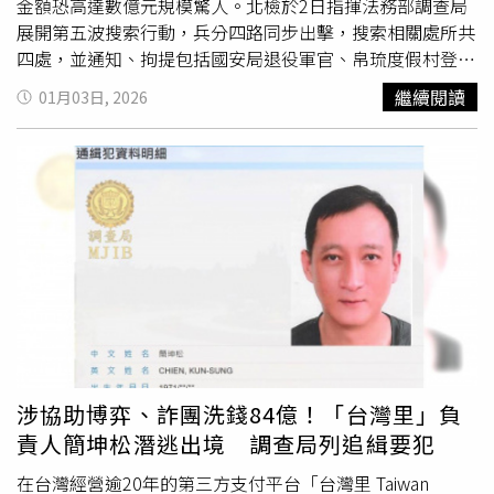
金額恐高達數億元規模驚人。北檢於2日指揮法務部調查局
展開第五波搜索行動，兵分四路同步出擊，搜索相關處所共
四處，並通知、拘提包括國安局退役軍官、帛琉度假村登記
負責人石濱芳，以及太子集團成員江友志在內共7人到案說
繼續閱讀
01月03日, 2026
明。檢方訊後認定石濱芳涉案情節重大，諭知以120萬元交
保，並限制出境、出海，同時實施科技監控；江友志則以20
萬元交保，同樣限制出境出海，其餘周姓等五名共犯，分別
以15萬元至50萬元不等金額交保。檢調指出，本案關鍵線
索來自美方提供的情資，調查發現，太子集團透過名為
「Grand Legend」的空殼公司，與帛琉人士Rose
Wang（王國丹）合作，以興建高級度假村為名義，成功取
得帛琉恩格貝拉斯島（Ngerbelas Island）長達99年的土地
契約，實際用途卻疑似偏離觀光投資本意，相關營運事務由
黃婕、施亭宇、王蕾絢3人負責，檢方懷疑其協助處理金流
與帳務，涉嫌參與洗錢行為。其中王姓女子目前仍滯留境外
未到案，黃、施2人則已訊後交保。北檢強調，太子集團疑
涉協助博弈、詐團洗錢84億！「台灣里」負
似利用度假村地處海外、資金流向複雜的特性，掩護跨國網
責人簡坤松潛逃出境 調查局列追緝要犯
路博奕不法所得回流，目前全案已羈押8人，後續將持續向
上溯源、向外追查，釐清是否仍有幕後金主或其他跨境共
在台灣經營逾20年的第三方支付平台「台灣里 Taiwan