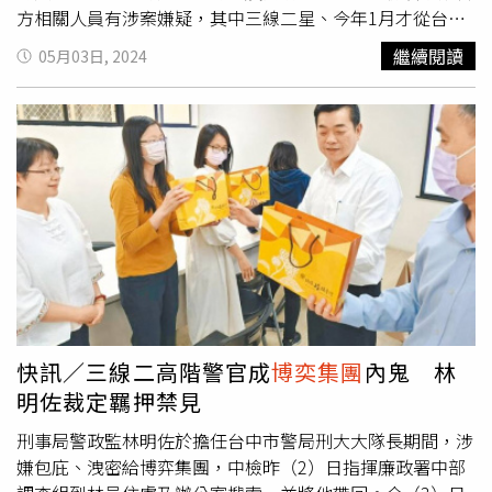
方相關人員有涉案嫌疑，其中三線二星、今年1月才從台中
市刑大隊隊長高升刑事局擔任警政監的林明佐，因疑似勾串
繼續閱讀
05月03日, 2024
博奕集團
、包庇不法遭到調查。中檢2日指揮廉政署中部調
查組、警政署政風室搜索刑事局及林明佐住處，另副大隊長
陳聖偉、科針隊長施明志以證人身份說明；經約談搜索後認
為林明佐涉犯《組織犯罪防制條例》、《刑法》、《洗錢防
制法》、《貪污治罪條例》並共有6項罪行，且罪嫌重大，
有逃亡、湮滅、偽造或勾串共犯或證人之虞，有羈押原因及
必要，向台中地院聲請羈押禁見。台中地院今天下午召開羈
押庭，法官認為林員所涉為最輕本刑5年以上重罪，且確有
逃亡、湮滅、偽造或勾串共犯或證人之虞，裁定羈押禁見及
禁止通信、收受物件。刑事局長周幼偉則證實，已依據《警
察人員人事條例》即刻將林明佐停職。林明佐畢業自警察大
學行政警察學系第60期，並有政大國際事務與策略研究所碩
快訊／三線二高階警官成
博奕集團
內鬼 林
士學位。他獲台北市刑警大隊長賞識後，從刑事局調任台北
明佐裁定羈押禁見
市刑警大隊並任隊長，期間屢有功績，後來更被譽為「刑事
刑事局警政監林明佐於擔任台中市警局刑大大隊長期間，涉
戰將」，未料林明佐竟涉嫌洩密、疑似收黑錢，從英雄變階
嫌包庇、洩密給博弈集團，中檢昨（2）日指揮廉政署中部
下囚。