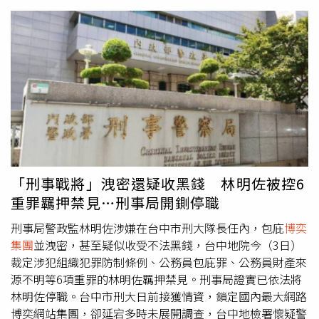
賭資粗估超過10億，最後僅查扣7000萬元。警方表示，因
走露風聲屢次造成搜索撲空，經調查，竟發現林明佐的帳戶
竟有超過2千萬元的存款，與薪資明顯不合乎邏輯，還在他
的住宅查獲百萬元現金，警方分析金流和交往對象發現來源
多為可疑渠道，與博弈集團有關聯。檢方說明，台中地院認
為林明佐有逃亡、湮滅、偽造或勾串共犯等疑慮，3日下午
將林明佐裁定收押禁見，移送至台中看守所偵辦，並禁止他
接見、通信和收受物件，檢方考量到他的身分特殊，立即通
報矯正署，篩選1名因廢棄物清理法入獄的獄友與林明佐同
一個房間。台中看守所副所長鄭哲成表示，林明佐本是警界
的明日之星，卻因涉嫌貪汙淪為階下囚，令人不勝唏噓，此
「刑事戰將」洩密還疑收黑錢 林明佐被控6
事在警界傳開後，許多同仁紛紛拍手叫好，因林明佐經常未
重罪羈押禁見…刑事局開鍘停職
按照正常程序走，私底下破口大罵下屬和摔東西洩憤，讓不
刑事局警政監林明佐涉嫌在台中市刑大隊長任內，包庇
博奕
少人頗有怨言。
集團
並洩密，甚至疑似收受不法黑錢，台中地院今（3日）
裁定涉犯組織犯罪防制條例、公務員包庇罪、公務員財產來
源不明等6項重罪的林明佐羈押禁見。刑事局證實已依法將
林明佐停職。台中市刑大日前接獲情資，鎖定國內最大網路
博奕網站集團，卻延宕多時未展開調查，台中地檢署懷疑警