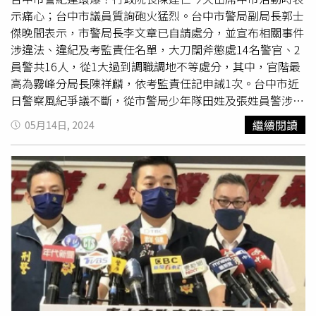
主管均遭革職，史姓記者也遭撤職。史姓男子離開媒體界
示痛心；台中市議員質詢砲火猛烈。台中市警局副局長郭士
後，從事其他行業，如今再捲入博弈集團洗錢案。台中地檢
傑晚間表示，市警局長李文章已自請處分，並宣布相關事件
指出，5月22日、23日陸續傳喚、拘提博弈集團陳男、史
涉違法、違紀及考監責任名單，大刀闊斧懲處14名警官、2
男、洪男以及張、陳等5名相關被告到案說明。訊後認定5人
員警共16人，從1大過到調職調地不等處分，其中，官階最
均涉犯組織犯罪、洗錢及賭博等罪嫌重大，有逃亡及串證、
高為霧峰分局長陳祥麟，依考監責任記申誡1次。台中市近
滅證之虞，向法院聲請羈押禁見獲准。
日警察風紀爭議不斷，從市警局少年隊田姓及張姓員警涉嫌
浮報詐領刑事辦案工作費；前刑大大隊長林明佐涉嫌洩密給
繼續閱讀
05月14日, 2024
博奕集團
；霧峰警分局林姓小隊長在警方搜索簽賭案前出入
現場；大雅警分局張姓小隊長今傳出浮報刑辦費情事。郭士
傑晚間表示，針對此類案件會嚴辦到底、追究相關責任，由
督察室督同蒐集風紀情資，全面清查風紀顧慮人員，若再違
法犯紀，絕不寬貸。他強調，台中市警局自2022年至今，
逕予免職或輔導辭職、退休列輔官警共25人，針對少數列管
輔導同仁，持續加強輔導考核；若輔導無效，則優先列為汰
除對象。相關事件的懲處、考監責任及懲處如下：少年警察
隊案，張姓偵查佐記1大過、陳姓小隊長及田姓偵查佐各記
過2次；追究相關考監責任部分，陳姓前隊長申誡1次，陳姓
組長及吳姓分隊長各記過1次，高姓分隊長、莊姓及蘇姓前