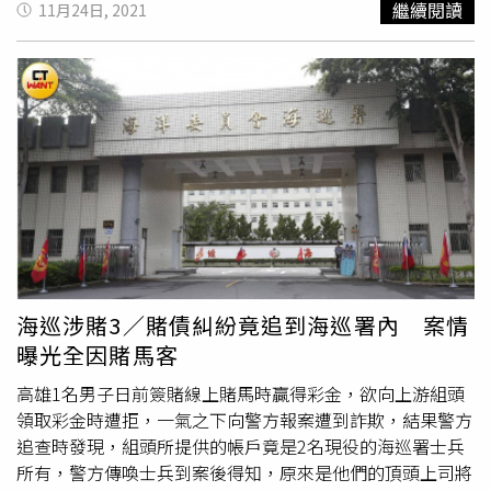
繼續閱讀
11月24日, 2021
依違反《銀行法》起訴。大陸雲博集團在台客服中心藏身北
骨折、顱內出血，送醫搶救一度重度昏迷，兒子因行車糾紛
市信義區商辦大樓，隔壁就是讓檢警高層慘遭重懲的88會
被毆重傷，宋母也在媒體前哭訴「台中的治安怎麼了？」該
館。（圖／翻攝google街景）檢察總長邢泰釗憂心，在台
事件受到媒體關注，台中市長盧秀燕也親自到醫院兩度探
灣氾濫成災的博弈網站資金進出龐大，如遭境外勢力利用，
視，向家屬致歉，事後警方也查緝到張姓惡煞幕後
博奕集
隨時可能轉換成選舉賭盤，成為不當手段介入台灣選舉的管
團
。宋姓男大生在台中榮總開腦搶救後，3天即拔管、第8天
道，因此鎖定選舉賭盤，向法務部建議修訂《鼓勵檢舉妨害
轉出加護病房，24日院方證實宋姓男大生將在25日出院返
選舉案件要點》，把檢舉選舉賭盤獎金提高到500萬元，至
家休養；宋母表示，兒子情緒相當躁動，對於頭部被縫了46
於境外勢力檢舉獎金更高達2000萬元「天價」，創下政府
針相當在意，拆線當天頭痛欲裂，至於先前聽力和視力部
核發檢舉獎金最高紀錄，全案已報請行政院備查。此外，最
分，聽力已恢復，但視力則出現複視、鈄視，走路也會因此
高檢還發現本案與檢警高層失足重懲的88會館有若干巧合之
出現平衡感失調的問題，未來仍需要每周回診。宋母也說，
處，由地下匯兌業者郭哲敏開設的88會館位於北市松勤路
兒子很躁動，對自己外表不滿，對所受的苦也不能接受，也
88號，而本案主嫌徐女等人成立的科技公司，剛好位於88
一直吵著要回家，並且抗拒復健；她也表示，目前兒子的情
海巡涉賭3／賭債糾紛竟追到海巡署內 案情
會館的隔壁，地址是北市松勤路86號7、8樓，兩者間竟然
緒還不能做筆錄，關於訴訟，出院後會再與兩位律師討論；
曝光全因賭馬客
存在地緣關係，究竟是單純巧合，還是另有隱情，檢警將進
但她也透露，一直有收到壓力，提醒他趕快和解。宋母說，
一步釐清。
雖然兒子先前曾表達想趕快回去上課，但因為目前他外觀還
高雄1名男子日前簽賭線上賭馬時贏得彩金，欲向上游組頭
需要一段時間恢復，而且出院後仍需要一到兩周就回院檢查
領取彩金時遭拒，一氣之下向警方報案遭到詐欺，結果警方
聽力、視力，定期在神經外科追蹤，目前的狀況要先辦休
追查時發現，組頭所提供的帳戶竟是2名現役的海巡署士兵
學，下學期才能復學。
所有，警方傳喚士兵到案後得知，原來是他們的頂頭上司將