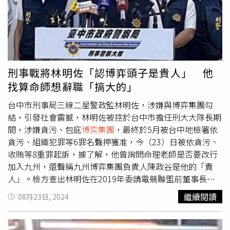
公司」與其他人頭公司之間的金流服務合約、假造合約書、
訂購單和顧客資料，讓第三方支付平台互相串聯，實際上金
流是用於賭博和詐欺網站洗錢。起訴指出，業者將不實資料
回覆檢警及165系統，假回報件數達上千餘件；實際代收賭
博及詐欺網站款項達425億8885萬元，不法獲利至少達3億
8303萬元。
刑事戰將林明佐「認博弈頭子是貴人」 他
找算命師想辭職「搞大的」
台中市刑事局三線二星警政監林明佐，涉嫌與博弈集團勾
結，引發社會震撼，林明佐被控於台中市擔任刑大大隊長期
間，涉嫌貪污、包庇
博奕集團
，最終於5月被台中地檢署依
貪污、組織犯罪等6罪名聲押獲准，今（23）日被依貪污、
收賄等8重罪起訴，據了解，他曾詢問命理老師是否要改行
加入九州，還聲稱九州博弈集團負責人陳政谷是他的「貴
人」。檢方查出林明佐在2019年委請電競聯盟前董事長徐
培菁關說警職調動，得以到台中市刑大擔任大隊長，再與徐
繼續閱讀
08月23日, 2024
培菁發展出同居關係；又徐培菁為九州博弈集團負責人陳政
谷重要幹部，林將檢警查緝行動洩密給集團；據了解，林明
佐2019年在刑事局任職期間，同年11月致贈禮盒給徐培