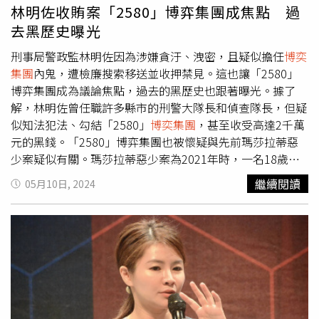
督察員各申誡1次。霧峰分局案，林姓小隊長記1大過，相關
林明佐收賄案「2580」博弈集團成焦點 過
考監責任部分，分局長陳祥麟申誡1次、許姓前隊長記過1
去黑歷史曝光
次、闕姓前副隊長及陳姓前巡官各申誡2次。大雅分局案，
刑事局警政監林明佐因為涉嫌貪汙、洩密，且疑似擔任
博奕
張姓小隊長記過2次，相關考監責任部分，曾姓前隊長記申
集團
內鬼，遭檢廉搜索移送並收押禁見。這也讓「2580」
誡1次。此外，相關案件的涉案當事人陳姓、林姓及張姓小
博弈集團成為議論焦點，過去的黑歷史也跟著曝光。據了
隊長，張姓及田姓偵查佐等5人，均改調為行政警察，並調
解，林明佐曾任職許多縣市的刑警大隊長和偵查隊長，但疑
整服務地區。
似知法犯法、勾結「2580」
博奕集團
，甚至收受高達2千萬
元的黑錢。「2580」博弈集團也被懷疑與先前瑪莎拉蒂惡
少案疑似有關。瑪莎拉蒂惡少案為2021年時，一名18歲宋
姓男大生深夜開車時，不慎擦撞一輛瑪莎拉蒂，竟遭張姓男
繼續閱讀
05月10日, 2024
子等3名惡煞毆打到顱內出血送醫。事發後，3名惡煞的囂張
行徑也引起外界不滿，張男等3人也稱為「瑪莎拉蒂惡
少」。根據《自由時報》的報導，台中市警局當時也成立專
案小組追查張姓惡少投資的博弈網站，在查扣成員、公司名
下的車輛時，發現這些車輛的車牌都與該集團博弈網站一
樣，是「2580」數字，就連相關的密碼都是。至於該數字
有何特殊涵意？疑似是許姓首腦原本從事石材及工程行等生
意，當年開的貨車車牌就是「2580」，他覺得這是「起家