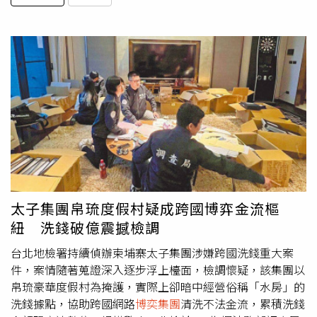
太子集團帛琉度假村疑成跨國博弈金流樞
紐 洗錢破億震撼檢調
台北地檢署持續偵辦柬埔寨太子集團涉嫌跨國洗錢重大案
件，案情隨著蒐證深入逐步浮上檯面，檢調懷疑，該集團以
帛琉豪華度假村為掩護，實際上卻暗中經營俗稱「水房」的
洗錢據點，協助跨國網路
博奕集團
清洗不法金流，累積洗錢