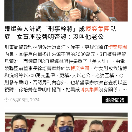
車」。轉經營線上博弈網站時，便將網站名稱取為
「2580」，也要求旗下員工或公司名下車子，規定統一以
此數字取牌。身兼股東及重要核心幹部張姓惡少的瑪莎拉蒂
也不例外，但也因此樹大招風，瑪莎拉蒂惡少案後，該博弈
遭爆美人計誘「刑事幹將」成
博奕集團
臥
集團雖然全公司跑路，但很快就被專案小組鎖定查緝到案，
底 女董座發聲明否認：沒叫他老公
只是「2580」是否就是本次林明佐貪汙、洩密事件的
博奕
集團
仍有待檢方調查。
刑事局警政監林明佐涉嫌貪汙、洩密，更疑似擔任
博奕集團
內鬼，其帳戶內還多出來源不明的2000萬元，3日遭聲押禁
見獲准，而鏡周刊8日報導林明佐是重了「美人計」，由電
競聯盟前董事長徐培菁牽線給該
博奕集團
，徐女則被依賭博
和洗錢等以300萬元重保，更稱2人以老公、老婆互稱，徐
則發布聲明，否認周刊內容外，也希望承辦檢察官查明以正
視聽。徐培菁在聲明中提到，她與該
博奕集團
沒有關係，而
她與林明佐認識多年，主要是因她擔任慈善基金會董事長，
繼續閱讀
05月08日, 2024
長期資助台中市弱勢警員，雙方並無周刊報導所說以「以老
公、老婆」互稱，此描述為子虛烏有，以嚴重所害其形象。
報導中也提到，她與律師在5月初自願到場協助檢察官、調
查官調查，而調查程序和內容雖得由偵查機關適度公開或揭
露，應統一由發言人或受指定人員發布，此為偵查不公開作