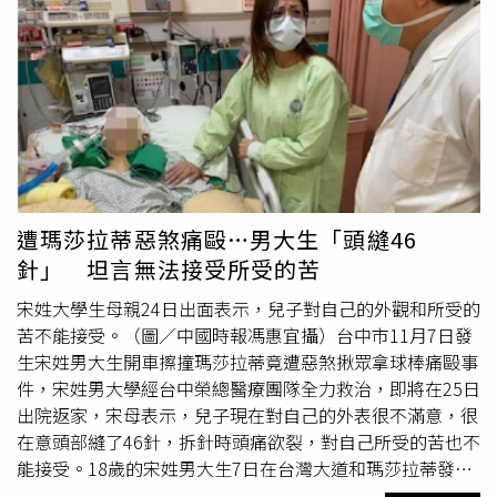
合作，由徐女等人與雲博集團子公司簽立服務合約，徐女等
人返台在2020年5月到10月間，陸續成立浩崴、涵澤、肯揚
等科技公司，披著科技公司的外衣，成立博弈網站的線上文
字客服中心。博弈網站資金進出龐大，台北地檢署破獲的大
陸雲博集團在台客服中心，2年投注金額竟達800億元。
（圖／李宗明攝）雲博集團每月透過虛擬貨幣等方式匯給徐
女等人10餘萬美元的資金，做為經營博弈網站所需人事及房
租等費用，2年來投注金額竟高達800億元，台北地檢署接
獲檢舉，北檢檢肅黑金專組檢察官詹騏瑋立即指揮刑事局偵
遭瑪莎拉蒂惡煞痛毆…男大生「頭縫46
查第二大隊成立專案小組展開調查，去年6月一舉破獲這個
針」 坦言無法接受所受的苦
博弈網站，查扣現金633萬餘元、外匯存款390萬餘元，美
金2241餘元，將徐女、黃女、李男及幹部、客服人員共計
宋姓大學生母親24日出面表示，兒子對自己的外觀和所受的
47人拘提到案。檢警還查出地下匯兌業者蔡金澄收購泰達幣
苦不能接受。（圖／中國時報馮惠宜攝）台中市11月7日發
而支付黃女1340萬元，2022年8月檢警到蔡男位於基隆暖暖
生宋姓男大生開車擦撞瑪莎拉蒂竟遭惡煞揪眾拿球棒痛毆事
區住處搜索，發現蔡男至少從2022年2月起使用微信幫助該
件，宋姓男大學經台中榮總醫療團隊全力救治，即將在25日
博弈集團洗錢，由客戶匯款到指定的國內銀行帳戶，蔡男再
出院返家，宋母表示，兒子現在對自己的外表很不滿意，很
以微信支付轉帳到客戶指定的大陸地區銀行，共非法匯兌人
在意頭部縫了46針，拆針時頭痛欲裂，對自己所受的苦也不
民幣142萬餘元，蔡男賺取1%的手續費，檢方將主嫌徐女
能接受。18歲的宋姓男大生7日在台灣大道和瑪莎拉蒂發生
等人依涉犯賭博罪起訴，44名文字客服予以緩起訴，蔡男則
擦撞，竟遭車主張敦量等三名惡煞揪眾持鋁棒痛毆造成顱底