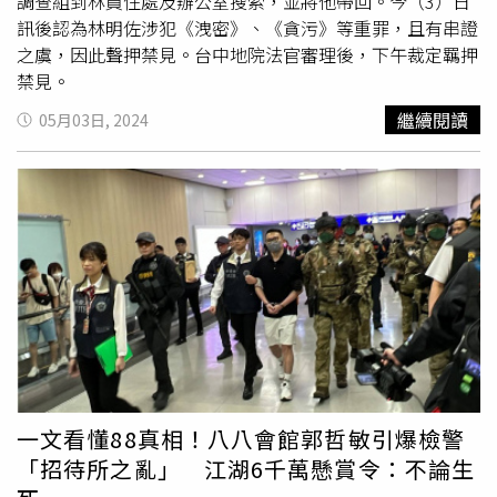
調查組到林員住處及辦公室搜索，並將他帶回。今（3）日
訊後認為林明佐涉犯《洩密》、《貪污》等重罪，且有串證
之虞，因此聲押禁見。台中地院法官審理後，下午裁定羈押
禁見。
繼續閱讀
05月03日, 2024
一文看懂88真相！八八會館郭哲敏引爆檢警
「招待所之亂」 江湖6千萬懸賞令：不論生