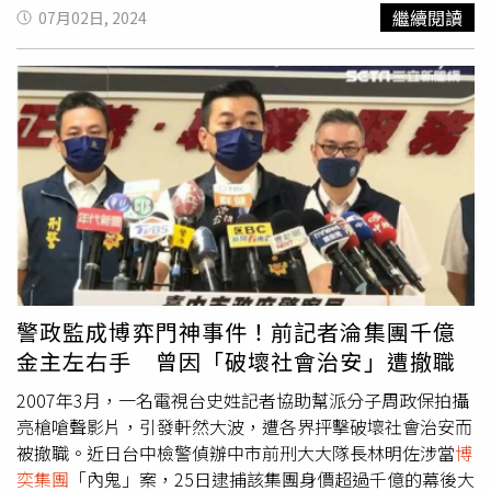
「回報」，將檢警偵查訊息洩露給九州集團，還指導集團偵
地檢署展開多波搜索行動，專案人員先後搜索林明佐的辦公
繼續閱讀
07月02日, 2024
辦策略。林明佐見識到九州集團的財力，一度想辭了警職、
室和住所，搜獲近百萬元現金及其銀行帳戶上的逾2,000萬
加入九州集團，他遂向一名命理老師請教，並跟命理老師表
元不明資金，檢方依組織犯罪防制法、公務員包庇罪等6項
示，「現在努力就是為賺更多」、「錢真的很重要，在公部
重罪，將其聲押至今。據了解，林明佐的羈押期限即將到
門不亂搞沒什麼收入」、「我有一個貴人叫陳政谷，我去那
期，然而檢方認定仍有共犯在逃，因此向法院申請延長羈
邊會比較好嗎？」。不過林明佐後續仍留在警界，以利退職
押，並獲准至9月底。檢方在5月2日對林明佐展開的第一波
後加入九州集團時，爭取更好的待遇。
行動後，於5月7日和8日進行了第二波搜索，共搜索14處與
博弈集團相關的地點，並查扣了現金、車輛、名錶等證物，
行動中，檢方傳喚和拘提包括集團劉姓負責人在內的15人，
其中7人為證人。其中劉男因涉嫌重大被聲押獲准，另有3名
被告分別以300萬元到100萬元不等交保，其餘4人則被限制
住居並限制出境、出海。另外，5月25日的第三波行動更是
直擊
博奕集團
的核心，當時，檢方拘提該集團的總裁及其4
警政監成博弈門神事件！前記者淪集團千億
名成員，其中1名成員竟是曾任職於知名媒體的史姓前記
金主左右手 曾因「破壞社會治安」遭撤職
者，涉及過台中黑幫的內鬥，甚至幫助幫派成員製作具有恐
嚇性質的影片，後離職經商，並因其廣泛的人脈被博弈集團
2007年3月，一名電視台史姓記者協助幫派分子周政保拍攝
吸收，在林明佐案中擔任重要角色。
亮槍嗆聲影片，引發軒然大波，遭各界抨擊破壞社會治安而
被撤職。近日台中檢警偵辦中市前刑大大隊長林明佐涉當
博
奕集團
「內鬼」案，25日逮捕該集團身價超過千億的幕後大