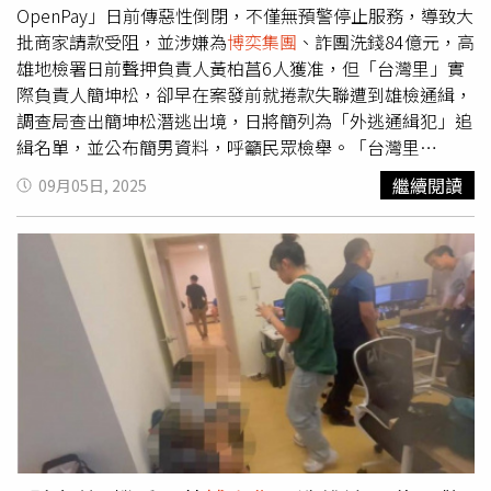
犯，並不排除擴大偵辦，以全面斬斷國際洗錢鏈條。
OpenPay」日前傳惡性倒閉，不僅無預警停止服務，導致大
批商家請款受阻，並涉嫌為
博奕集團
、詐團洗錢84億元，高
雄地檢署日前聲押負責人黃柏菖6人獲准，但「台灣里」實
際負責人簡坤松，卻早在案發前就捲款失聯遭到雄檢通緝，
調查局查出簡坤松潛逃出境，日將簡列為「外逃通緝犯」追
緝名單，並公布簡男資料，呼籲民眾檢舉。「台灣里
Taiwan OpenPay」成立於1999年，資本額8000萬元，在地
繼續閱讀
09月05日, 2025
經營超過20年，2001年開啟代收代付業務，以信用卡、
ATM、超商條碼等線上代收服務為主，吸引不少中小企業與
直播主使用，由於無年費、設定費，僅需繳交保證金，使用
門檻相對低。但今年6月接連有商家反映付款介面無法使
用、帳款未入帳，撥打客服電話無人接聽，有人親赴公司發
現早已人去樓空，引發外界質疑惡性倒閉。調查局獲報，
「台灣里」負責人簡坤松、黃柏菖等人自2023年起，成立
85家人頭公司做為該公司特約店家，經由介接第三方以該公
司第三方支付代理收款名義，收受非法博弈業者入金及其他
來源款項，先行撥付至人頭公司帳戶後，再領出現金交付詐
欺集團或博弈業者方式洗錢，估計自2023年3月自今年5月
間，洗錢金額高達84億多元。今年6月3日，高雄地檢署檢