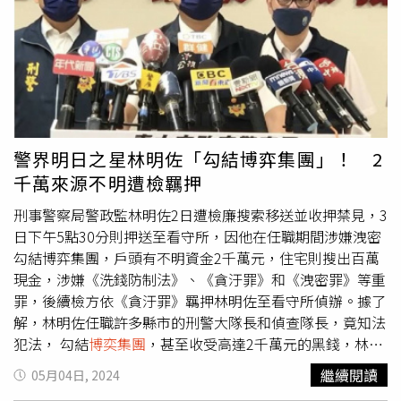
業辦法所明定，但鏡週刊竟取得偵辦過程細節，連細枝末節
的對話紀錄都披露，相關單位是否涉有公務員洩漏洩漏國防
以外之機密，應由台中地檢署查明究辦。聲明中也強調，徐
培菁並非
博奕集團
成員，更與林明佐的不明財產無關，檢調
單位既稱尚有共犯仍待追卻任由偵查程序、內容外洩給新聞
記者，已嚴重違反上開作辦法的規定，希望承辦檢察官查明
以正視聽。台中地檢署表示，徐姓被告因涉有賭博和洗錢等
警界明日之星林明佐「勾結博弈集團」！ 2
罪刑重大，1日諭知300萬元交保候傳，相關案情則仍待偵
千萬來源不明遭檢羈押
查釐清。
刑事警察局警政監林明佐2日遭檢廉搜索移送並收押禁見，3
日下午5點30分則押送至看守所，因他在任職期間涉嫌洩密
勾結博弈集團，戶頭有不明資金2千萬元，住宅則搜出百萬
現金，涉嫌《洗錢防制法》、《貪汙罪》和《洩密罪》等重
罪，後續檢方依《貪汙罪》羈押林明佐至看守所偵辦。據了
解，林明佐任職許多縣市的刑警大隊長和偵查隊長，竟知法
犯法， 勾結
博奕集團
，甚至收受高達2千萬元的黑錢，林明
佐在期間多次洩密給博弈集團1名女會計，讓博弈集團提前
繼續閱讀
05月04日, 2024
撤離，導致警方多次搜索前往據點時慘遭撲空，本可查獲的