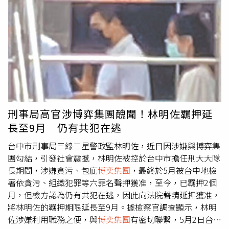
菁，林明佐得知徐培菁政商關係良好，可代為請託關說警職
人事調動。林明佐於2021年6月29日，將履歷表電子檔載有
「調動意願：直轄市警察局刑事警察大隊大隊長」等內容傳
送給徐培菁，並向徐表達希望調派台中市刑大大隊長意願，
徐培菁則在手機記事本留下「刑事局四大隊大隊長林明佐希
調任台中市刑警大隊大隊長」等文字。考量九州集團旗下的
剛谷公司、薇群公司主要據點及成員聚會場所都在台中，徐
培菁認為若收攏林明佐可在九州集團成員涉及刑事案件時受
到庇護，以備不時之需，2020年8月20日，內政部警政署發
刑事局高官涉博弈集團醜聞！林明佐羈押延
布人事命令，林明佐如願以償就任台中市刑大大隊長，到任
長至9月 仍有共犯在逃
後，他因徐培菁擔任陳政谷的慈善基金會董事長，該基金會
又與台中市刑大舉辦過多場公益活動，林明佐與徐培菁往來
台中市刑事局三線二星警政監林明佐，近日因涉嫌與博弈集
更加密切，進而從2022年10月23日起到今年5月2日被拘提
團勾結，引發社會震撼，林明佐被控於台中市擔任刑大大隊
前，兩人期間都同居。徐為了拉攏林，不僅兩度匯款20萬元
長期間，涉嫌貪污、包庇
博奕集團
，最終於5月被台中地檢
給林，還以每月8萬200元租金，租了1輛市值462萬元的
署依貪污、組織犯罪等六罪名聲押獲准，至今，已羈押2個
Range Rover跑旅，無償供林使用，光是租金部分就花了約
月，但檢方認為仍有共犯在逃，因此向法院聲請延押獲准，
40萬元。林今年升任刑事局警政監後，徐又在台北替林租了
將林明佐的羈押期限延長至9月。據檢察官調查顯示，林明
一間高級套房，每月租金要8萬7千元。期間，林也對徐予以
佐涉嫌利用職務之便，與
博奕集團
有密切聯繫，5月2日台中