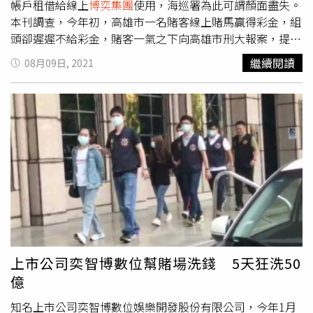
帳戶租借給線上
博奕集團
使用，海巡署為此可謂顏面盡失。
本刊調查，今年初，高雄市一名賭客線上賭馬贏得彩金，組
頭卻遲遲不給彩金，賭客一氣之下向高雄市刑大報案，提告
詐欺。警方原以為是單純的債務糾紛，深入追查後赫然發
繼續閱讀
08月09日, 2021
現，組頭所使用的帳戶竟是兩名海巡署小兵所有，「小兵怎
麼有本事操控線上博弈？」今年初，高雄一名賭客下注賭馬
贏得彩金卻拿不到錢，憤而報案，警方追查後發現，人頭帳
戶竟是海巡署的士兵所有。（圖／示意圖，非當事網站）兩
名小兵到案製作筆錄時，娓娓道出洪男「租借帳戶」的始
末。警方研判，海巡署及洪男應該很快就會收到風聲，於是
提前大動作展開搜索逮捕行動。海巡署表示，高雄市刑大逮
人前，海巡署已先透過政風單位了解案情，並主動聯繫檢察
機關，對於同仁涉及不法深表遺憾。海巡署強調，因全案已
進入司法程序，基於偵查不公開原則，無法透露相關細節，
但絕對會秉持勿枉勿縱、絕不寬貸的原則，全力地配合檢警
的偵辦作業。
上市公司奕智博數位幫賭場洗錢 5天狂洗50
億
知名上市公司奕智博數位娛樂開發股份有限公司，今年1月