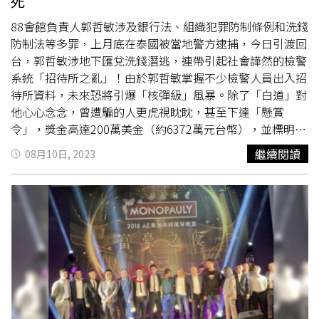
死
88會館負責人郭哲敏涉及銀行法、組織犯罪防制條例和洗錢
防制法等多罪，上月底在泰國被當地警方逮捕，今日引渡回
台，郭哲敏涉地下匯兌洗錢潛逃，連帶引起社會譁然的檢警
系統「招待所之亂」！由於郭哲敏掌握不少檢警人員出入招
待所資料，未來恐將引爆「核彈級」風暴。除了「白道」對
他心心念念，曾遭騙的人更虎視眈眈，甚至下達「懸賞
令」，獎金高達200萬美金（約6372萬元台幣），並標明
「生要見人，死要見屍」，江湖上恐因他而再掀腥風血雨。
繼續閱讀
08月10日, 2023
郭哲敏身價高達百億元，靠著不法獲利在東南亞逍遙度日、
揮金如土。（圖／讀者提供）「88會館」負責人、同時也是
名模錢帥君的男友郭哲敏，涉嫌非法地下匯兌，數年來經手
金額超過27億元，據了解，郭哲敏靠著洗錢和線上博弈公司
發家致富，光是洗錢、地下匯兌的金額就高達200億元，而
他在台北和桃園坐擁20筆不動產，包括他與藝人女友錢帥君
居住的北市大直上億元豪宅，和19筆位於桃園八德區的土
地。郭哲敏神通廣大、料事如神，他的土地位桃園捷運綠線
周邊，價格在土地徵收與變更地目炒作下水漲船高，從原本
的5.5億暴漲到37億，郭哲敏年不到半百，身價就高達百億