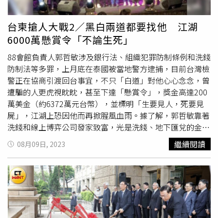
元。也是AE
博奕集團
負責人，販售線上博弈平台軟體等相
關產品與服務，中國和東南亞的賭博業者也因此賺進暴利，
台柬搶人大戰2／黑白兩道都要找他 江湖
但郭哲敏自知被檢警盯上，去年10月潛逃出境，11月竟
6000萬懸賞令「不論生死」
「自拔插頭」。郭哲敏靠著洗錢和線上博弈公司發家致富，
潛逃出境時竟「自拔插頭」而損失慘重。（圖／讀者提供）
88會館負責人郭哲敏涉及銀行法、組織犯罪防制條例和洗錢
知情人士透露，「拔插頭」意指斷掉博弈網站生路，郭哲敏
防制法等多罪，上月底在泰國被當地警方逮捕，目前台灣檢
將博弈網中所有賭資全部移轉，再通知各地警方前來抓人，
警正在協商引渡回台事宜，不只「白道」對他心心念念，曾
各業者和博弈網站長血本無歸，涉及的金額高達數百億元。
遭騙的人更虎視眈眈，甚至下達「懸賞令」，獎金高達200
遭坑殺的業者和站長遍布東南亞和兩岸三地，他們不滿郭哲
萬美金（約6372萬元台幣），並標明「生要見人，死要見
敏使用「奧步」來坑錢，如今在網路上發布「懸賞令」，控
屍」，江湖上恐因他而再掀腥風血雨。據了解，郭哲敏靠著
訴郭洗錢、割韭菜的惡行惡狀外，更祭出高額獎金尋人，強
洗錢和線上博弈公司發家致富，光是洗錢、地下匯兌的金額
調「懸賞200萬美金找他本人，活要見人、死要見屍」，知
就高達200億元，而他在台北和桃園坐擁20筆不動產，包括
繼續閱讀
08月09日, 2023
情人士透露，聽聞郭哲敏可能回國受審的消息，國內外各方
他與藝人女友錢帥君居住的北市大直上億元豪宅，和19筆位
勢力都摩拳擦掌，若郭哲敏沒有立刻被羈押，恐怕下一秒就
於桃園八德區的土地。而郭哲敏神通廣大、料事如神，他的
會被他的仇家生吞活剝，江湖上恐因他而再掀腥風血雨。除
土地位桃園捷運綠線周邊，價格在土地徵收與變更地目炒作
此之外，郭哲敏涉地下匯兌洗錢潛逃也連帶引起社會譁然的
下水漲船高，從原本的5.5億暴漲到37億，郭哲敏年不到半
檢警系統「招待所之亂」！原來，新北地檢署偵辦林秉文集
百，身價就高達百億元。通緝犯郭哲敏身價高達百億元，靠
團涉地下匯兌案，未料之後竟傳出檢察官至業者開設的88會
著不法獲利在東南亞逍遙度日、揮金如土，（圖／讀者提