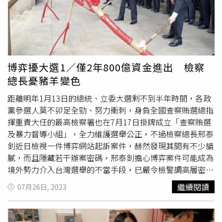
館風暴，包括警大校長陳檡文、中山分局偵查隊長林弘基，
供）郭哲敏也是AE
博奕集團
負責人，販售線上博弈平台軟
與身兼高檢署檢察官的前警政署政風室主任黃錦秋及新北檢
體等相關產品與服務，中國和東南亞的賭博業者也因此賺進
察官王涂芝等人，都先後到過松勤路「信義88」招待所。警
暴利，但郭哲敏自知被檢警盯上，去年10月潛逃出境，11
政署稍早也公布懲處名單共30人，包括刑事局副局長黃建
月竟「自拔插頭」。知情人士表示，「拔插頭」意指斷掉博
榮、台北市警士林分局長吳慶鴻、高雄市警刑大大隊長洪松
弈網站生路，郭哲敏將博弈網中所有賭資全部移轉，再通知
田皆被記過和調職，外傳出入松勤88招待所的政商名流、警
各地警方前來抓人，各業者和博弈網站長血本無歸，涉及的
博弈擾大選1／僅2年800億資金進出 檢察
界高官和公家單位人員，據稱該批資料除了檢警人員外都已
金額高達數百億元。遭坑殺的業者和站長遍布東南亞和兩岸
總長憂豬羊變色
經被清理過，因此目標完全是針對警方而來。這也讓警界感
三地，他們不滿郭哲敏使用「奧步」來坑錢，如今在網路上
嘆「水很深」，由於關鍵證據仍掌握在郭哲敏手中，如今他
發布「懸賞令」，控訴郭洗錢、割韭菜的惡行惡狀外，更祭
距離明年1月13日的總統、立委大選剩不到半年時間，各政
引渡回台，是否會曝光檢警包庇、洩密和取得不法利益等勾
出高額獎金尋人，強調「懸賞200萬美金找他本人，活要見
黨參選人莫不卯足全勁、努力衝刺，身負全國查察賄選總指
當，目前廉政署、新北地檢等單位都已深入調查。
人、死要見屍。」知情人士透露，聽聞郭哲敏可能回國受審
揮重責大任的最高檢察署也在7月17日掛牌成立「查察賄選
的消息，國內外各方勢力都摩拳擦掌，倘若郭真的順利返
及暴力督導小組」，全力維護選舉公正，不過檢察總長邢泰
台，若沒有立刻被羈押，恐怕下一秒就會被他的仇家生吞活
釗近日檢視一件博弈網站起訴案件，赫然發現其間有不少貓
剝，江湖上恐因他而再掀腥風血雨，警方也不敢大意，正全
膩，而且隱藏若干辦案密碼，邢泰釗擔心博弈案件可能成為
面溝通引渡回台事宜中。被坑殺的股東們則對他恨得牙癢
境外勢力介入台灣選舉的不當手段，已嚴令檢警調高層密切
癢，更下了天價懸賞令，強調「活要見人，死要見屍」。
注意。據了解，這件讓檢察總長邢泰釗提高注意的博弈案
繼續閱讀
07月26日, 2023
（圖／翻攝畫面）
件，是台北地檢署在今年5月15日起訴的跨境
博奕集團
網站
案，來自大陸的菲律賓雲博集團高階主管「HO」，與曾在
澳門賭場工作的主嫌徐師涵、黃岺琦、黃女丈夫李威翰等人