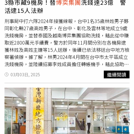
3縣市藏9機房！替
博奕集團
洗錢達23億 警
察官呂尚恩指揮調查局南部機動工作站、高雄市調查處、高
活逮15人法辦
雄市警察局苓雅分局兵分多路在高雄、台北、屏東共12處同
步搜索，查扣現金約2900萬餘元，並向法院聲請扣押「台
刑事局中打六隊2024年接獲線報，台中1名35歲林姓男子夥
灣里」公司帳戶資金3600萬餘元及不動產1處，拘提黃柏菖
同彰化縣27歲高姓男子，在台中、彰化及雲林等地成立9處
等14人到案。檢方複訊後認為黃柏菖6人涉犯《洗錢防制
洗錢機房，並替泰國及越南博弈集團協助洗錢，藉此從中賺
法》及《商業會計法》犯罪嫌疑重大且有逃亡、串證之虞，
取近2800萬元手續費，警方於同年11月間分別在各機房逮
聲押禁見獲准。但「台灣里」實際負責人簡坤松當天就潛逃
獲林姓及高姓主嫌等15人送辦，後續已依法移送台中地方檢
出境，高雄地檢署已於6月18日對簡坤松發布通緝。
察署偵辦。據了解，林男2024年4月間在台中市太平區成立
洗錢機房，並陸續招募李姓成員擔任轉帳機手，藉此協助泰
國賭博網站經營境外賭客簽賭，同時透過泰國人頭帳戶進行
繼續閱讀
03月03日, 2025
洗錢及移轉金流，隨後還與高男在台中市北區、大甲區及大
里區和彰化縣鹿港鎮及雲林縣崙背鄉成立機房，藉此混淆警
方視聽，且專供越南博弈集團使用。警方說明，刑事局中打
六隊2024年獲報，林男夥同高男在台中、彰化及雲林等縣
市私設洗錢機房，且以2至3人為單位並透過國內地下管道進
行金流移轉，刑事中打清查金流分析後，隨即報請台中地檢
署指揮，並聯合台中市刑大、第六分局、彰化縣員林分局及
南投縣刑大等單位共同偵查。警方表示，林男及高男分別洗