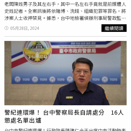
老闆陳姓男子及其左右手，其中一名左右手竟就是前媒體人
史姓記者。全案訊後將依賭博、洗錢、組織犯罪等罪名，將
涉案人士收押禁見。據悉，台中地檢署偵辦刑事局警政監林
明佐案，發現其涉嫌貪污、洩密，更揭露其竟淪為博弈集團
繼續閱讀
05月28日, 2024
「門神」身份。檢方第一波行動針對林明佐進行，隨後於5
月7、8日開展第二波搜索，共搜索14處涉及博弈集團地
點，查扣現金、車輛、名錶等證物，拘提8名被告及相關證
人，5月25日第三波行動則直擊該博弈集團核心，帶走集團
幕後大老闆陳姓男子。陳男在第一波搜索行動前已收到風
聲，企圖逃往國外，但檢警早已掌握其行蹤，在桃園機場將
其攔截，訊後以1000萬交保；然而其左右手在第三波行動
中，也被全數收押禁見，其中一名左右手更是前媒體人史姓
記者；據了解，這位史姓男子曾擔任記者多年，但因協助黑
幫拍攝威脅錄影帶而引起爭議，後來離開媒體界從事其他行
業。據《壹蘋新聞網》報導，前媒體人史姓男子17年前在南
投擔任駐地記者時，曾前往汽車旅館拍攝幫派分子周政保亮
警紀連環爆！ 台中警察局長自請處分 16人
槍對仇家嗆聲影片，引發社會恐慌，遭到各界撻伐譴責。不
懲處名單出爐
僅播出該影片之電視台遭到重罰，台內多名主管遭到懲處，
電視台總經理也多次公開道歉平息眾怒，其後該名總經理與
台中市警紀連環爆！行政院長陳建仁今天出席中市活動時表