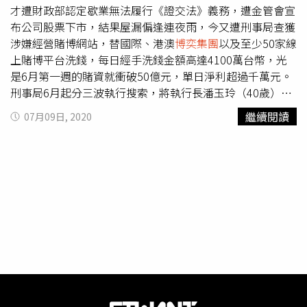
才遭財政部認定歇業無法履行《證交法》義務，遭金管會宣
布公司股票下市，結果屋漏偏逢連夜雨，今又遭刑事局查獲
涉嫌經營賭博網站，替國際、港澳
博奕集團
以及至少50家線
上賭博平台洗錢，每日經手洗錢金額高達4100萬台幣，光
是6月第一週的賭資就衝破50億元，單日淨利超過千萬元。
刑事局6月起分三波執行搜索，將執行長潘玉玲（40歲）、
林姓總經理（35歲）及公司幹部共17人帶回，檢方訊後將
繼續閱讀
07月09日, 2020
潘女聲押獲准，其餘幹部5至10萬交保。刑事局偵查第7大
隊表示，今年1月就接獲情資，調查發現1名27歲的潘姓男
子專為不特定人士前往中國的銀行開立金融人頭帳戶，並將
帳戶供予非法線上博奕業者洗錢使用。這批人頭帳戶全數集
中在台北市內湖區瑞光路某科技大樓，且每日洗錢流量高達
1千多萬人民幣（約4100萬台幣），研判該處為大型洗錢水
房。警方持搜索票進入奕智博公司搜索。（圖／翻攝畫面）
6月8日，警方見時機成熟，持基隆地方法院搜索票，兵分多
路在基隆市暖暖區、北市內湖區等多處據點搜索，並查扣電
腦19台、行動電話87支、大陸門號SIM卡57張、門號申請書
23份、大陸銀行U盾323個、銀聯卡140張等洗錢水房證
物，並拘提潘嫌及逮捕集團成員廖嫌共8人，同時通知人頭