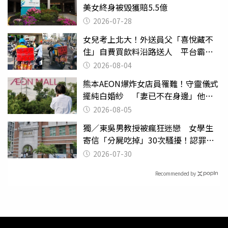
美女終身被毀獲賠5.5億
2026-07-28
女兒考上北大！外送員父「喜悅藏不
住」自費買飲料沿路送人 平台霸氣
幫付學費
2026-08-04
熊本AEON爆炸女店員罹難！守靈儀式
擺純白婚紗 「妻已不在身邊」他淚
喊：無法想像
2026-08-05
獨／東吳男教授被瘋狂迷戀 女學生
寄信「分屍吃掉」30次騷擾！認罪免
關
2026-07-30
Recommended by