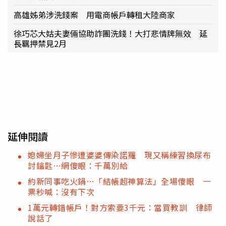
高雄姊弟涉洗錢案 用電商帳戶轉租大陸商家
徐巧芯大姑夫妻倆協助詐團洗錢！大打悲情牌無效 延
長羈押禁見2月
延伸閱讀
媳婦坐月子慘遭婆婆傳染諾羅 現又稱練習換尿布
討鑰匙…網傻眼：千萬別給
約新同事吃火鍋…「結帳超神算法」全場傻眼 一
票秒喊：沒有下次
1萬元轉錯帳戶！對方索要3千元：當買教訓 律師
說話了