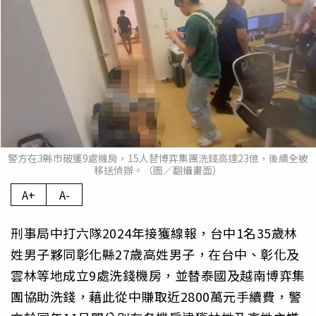
警方在3縣市破獲9處機房，15人替博弈集團洗錢高達23億，後續全被
移送偵辦。（圖／翻攝畫面）
A+
A-
刑事局中打六隊2024年接獲線報，台中1名35歲林
姓男子夥同彰化縣27歲高姓男子，在台中、彰化及
雲林等地成立9處洗錢機房，並替泰國及越南博弈集
團協助洗錢，藉此從中賺取近2800萬元手續費，警