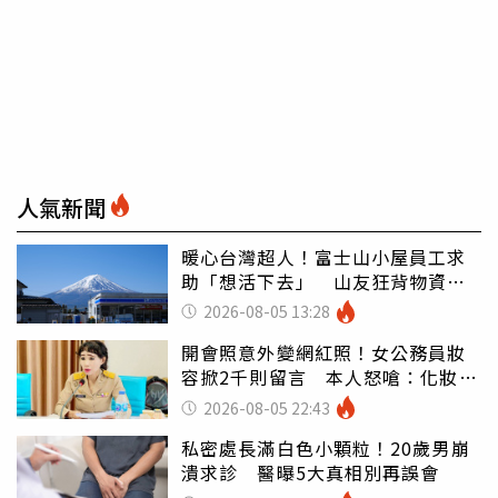
人氣新聞
暖心台灣超人！富士山小屋員工求
助「想活下去」 山友狂背物資上
山：台灣真的是寶島
2026-08-05 13:28
開會照意外變網紅照！女公務員妝
容掀2千則留言 本人怒嗆：化妝有
錯嗎
2026-08-05 22:43
私密處長滿白色小顆粒！20歲男崩
潰求診 醫曝5大真相別再誤會