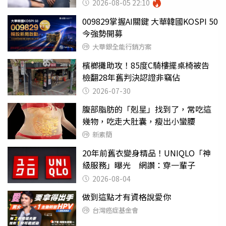
2026-08-05 22:10
009829掌握AI關鍵 大華韓國KOSPI 50
今強勢開募
大華銀全能行銷方案
檳榔攤助攻！85度C騎樓擺桌椅被告
檢翻28年舊判決認證非竊佔
2026-07-30
腹部脂肪的「剋星」找到了，常吃這
幾物，吃走大肚囊，瘦出小蠻腰
新素簡
20年前舊衣變身精品！UNIQLO「神
級服務」曝光 網讚：穿一輩子
2026-08-04
做到這點才有資格說愛你
台灣癌症基金會