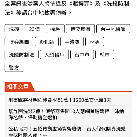
全案訊後涉案人將依違反《賭博罪》及《洗錢防制
法》移請台中地檢署偵辦。
洗錢
23億
機房
博奕集團
台中地檢署
博弈集團
彰化縣
手續費
林男
洗錢防制法
人頭帳戶
台中市
縣市
警方
相關文章
刑事戰將林明佐涉貪4451萬！1200萬交保籌3天
幫詐團洗錢2億！假幣商集團10人落網首腦羈押 沛納
海名錶、保時捷全遭扣
公私協力！五招啟動虛擬貨幣聯防 台人假代購真洗錢
專找陸籍人頭下手