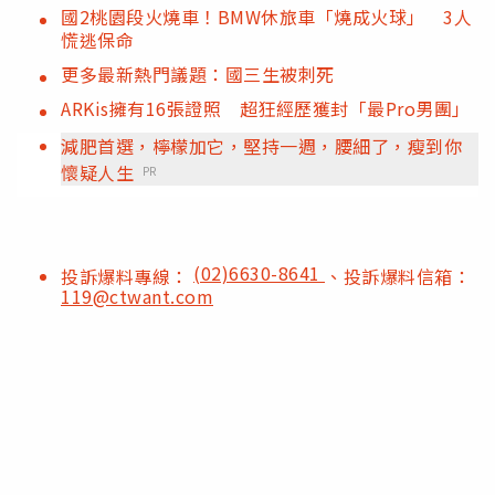
國2桃園段火燒車！BMW休旅車「燒成火球」 3人
慌逃保命
更多最新熱門議題：國三生被刺死
ARKis擁有16張證照 超狂經歷獲封「最Pro男團」
減肥首選，檸檬加它，堅持一週，腰細了，瘦到你
懷疑人生
PR
(02)6630-8641
投訴爆料專線：
、投訴爆料信箱：
119@ctwant.com