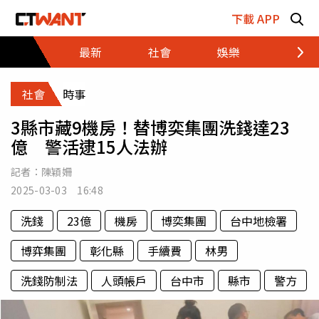
跳至主要內容區塊
下載 APP
最新
社會
娛樂
財經
社會
時事
3縣市藏9機房！替博奕集團洗錢達23
億 警活逮15人法辦
記者：
陳穎姍
2025-03-03 16:48
洗錢
23億
機房
博奕集團
台中地檢署
博弈集團
彰化縣
手續費
林男
洗錢防制法
人頭帳戶
台中市
縣市
警方