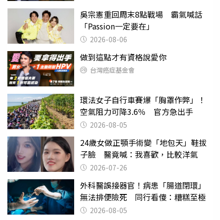
吳宗憲重回周末8點戰場 霸氣喊話
「Passion一定要在」
2026-08-06
做到這點才有資格說愛你
台灣癌症基金會
環法女子自行車賽爆「胸罩作弊」！
空氣阻力可降3.6％ 官方急出手
2026-08-05
24歲女做正顎手術變「地包天」鞋拔
子臉 醫竟喊：我喜歡，比較洋氣
2026-07-26
外科醫誤接器官！病患「腸道閉環」
無法排便險死 同行看傻：糟糕至極
2026-08-05