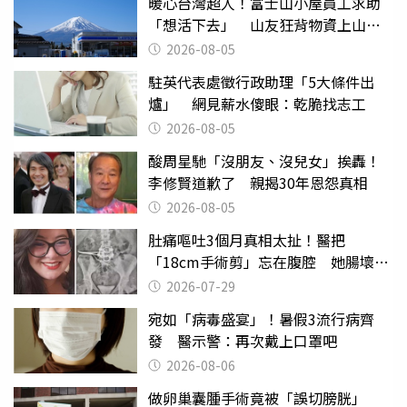
暖心台灣超人！富士山小屋員工求助
「想活下去」 山友狂背物資上山：
台灣真的是寶島
2026-08-05
駐英代表處徵行政助理「5大條件出
爐」 網見薪水傻眼：乾脆找志工
2026-08-05
酸周星馳「沒朋友、沒兒女」挨轟！
李修賢道歉了 親揭30年恩怨真相
2026-08-05
肚痛嘔吐3個月真相太扯！醫把
「18cm手術剪」忘在腹腔 她腸壞死
險喪命
2026-07-29
宛如「病毒盛宴」！暑假3流行病齊
發 醫示警：再次戴上口罩吧
2026-08-06
做卵巢囊腫手術竟被「誤切膀胱」