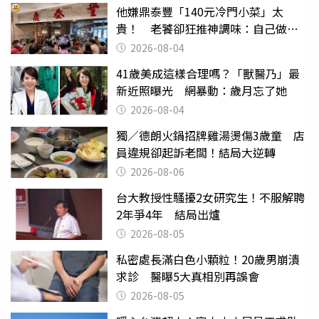
他嫌鼎泰豐「140元冷門小菜」太
貴！ 老饕卻狂推神調味：自己做不
出來
2026-08-04
41歲美成這樣合理嗎？「獸醫乃」最
新近照曝光 網暴動：歲月忘了她
2026-08-04
獨／德朗火鍋招牌雞湯燙傷3歲童 店
員違規卻起訴老闆！結局大逆轉
2026-08-06
台大教授性騷擾2女研究生！不服解聘
2年爭4年 結局出爐
2026-08-05
私密處長滿白色小顆粒！20歲男崩潰
求診 醫曝5大真相別再誤會
2026-08-05