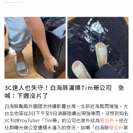
3C達人也失守！白海豚灌爆Tim哥公司 急
喊：下週沒片了
白海豚颱風外圍環流持續影響台灣，北部近海風雨增強，大
台北地區從8日下午至9日清晨陸續出現強陣雨，沒想到知名
3C科技YouTuber「Tim哥」的公司也意外成為
受災戶
。他在
社群曝光辦公室遭積水灌入的慘況，自嘲「白海豚
受災戶
第