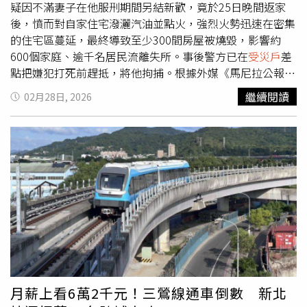
疑因不滿妻子在他服刑期間另結新歡，竟於25日晚間返家
後，憤而對自家住宅潑灑汽油並點火，強烈火勢迅速在密集
的住宅區蔓延，最終導致至少300間房屋被燒毀，影響約
600個家庭、逾千名居民流離失所。事後警方已在
受災戶
差
點把嫌犯打死前趕抵，將他拘捕。根據外媒《馬尼拉公報》
報導，這起火災發生在王城區人口稠密的麥山（Maisan）住
繼續閱讀
02月28日, 2026
宅區，當地里長與目擊者指出，綽號「Burnok」的30歲男
嫌犯過去多次因搶劫案入獄，事發前一晚才剛獲得保釋。未
料Burnok返家後發現妻子已在他服刑期間離開家中，去與
另一名男子同居，在強烈醋勁與嫉妒心驅使下，Burnok手
持汽油衝回位於四樓的住處，將汽油灑滿屋內外後點燃，導
致火勢一發不可收拾。由於該區建築物排列極為緊密，且多
為易燃材質，火勢瞬間衝上屋頂並迅速擴散至周邊鄰舍。馬
尼拉消防單位隨即發布四級警報，濃濃黑煙甚至遮蔽了馬尼
拉上空，灌救過程耗時超過6個小時，直到接近深夜時分才
將火勢完全撲滅。受災民眾多為當地的學生、勞工與小攤
販，突如其來的惡火讓許多人來不及搶救財物，只能眼睜睜
看著家園付之一炬。案發後，憤怒的鄰居與
受災戶
在現場發
月薪上看6萬2千元！三鶯線通車倒數 新北
現嫌犯Burnok，隨即將其圍堵並集體毆打發洩不滿，場面