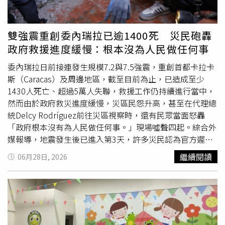
公司，財力穩定，才會放心借款300萬元給張姓負責人，雙
方約定1年後還清款項，如今對方卻拒絕出面也拒絕還債，
還有被害人借款600萬元、1000萬元等款項給德勝光電，如
雙強震重創委內瑞拉已逾1400死 災民砲轟
今卻都討不回來，只能怒持本票向法院聲請強制執行。臉書
政府救援進度緩慢：根本沒為人民做任何事
社團「全台欠錢騙吃拐干黑名單」上更到處可見憤怒的債主
怒貼出張姓負責人的照片與身分證等相關訊息，要張姓負責
委內瑞拉日前接連發生規模7.2與7.5強震，重創首都卡拉卡
人「不要再躲了」、「新年最後一天，祝你明天生意還是失
斯（Caracas）及周邊地區，截至目前為止，已造成至少
敗」、「出門要注意，千萬要保重身體，不然大家都沒辦法
1430人死亡、超過5萬人失聯，救援工作仍持續進行當中，
跟你要債了，希望你要活久一點，身體健康！」。張姓董座
然而由於政府救災進度緩慢，災區民怨升高，甚至在代理總
不僅欠下千萬債務，其也曾向台亞半導體下單訂購晶片，事
統Delcy Rodríguez前往災區視察時，還有民眾當面怒轟
後卻拒絕收貨、繳納貨款，讓台亞因此成為
受災戶
之一。
「政府根本沒有為人民做任何事。」現場噓聲四起。綜合外
（圖／翻攝自Google Maps）而事後查詢德勝光電也可以發
媒報導，地震發生後已進入第3天，許多災民認為官方遲遲
現，德勝光電2022年間向知名科技大廠台亞半導體採購，
未能提供足夠的支援，不僅憤怒情緒持續高漲，也讓不少人
繼續閱讀
06月28日, 2026
德勝以280元價格向台亞購買4萬餘個晶片，並將晶片封裝
感到相當無助，由於救援資源嚴重不足，在首都卡拉卡斯
加工於其所提供的特殊規格基板，後續陸續交貨7500餘個
（Caracas）及北部重災區拉瓜伊拉州（La Guaira），許多
後，台亞多次通知德勝應給付210萬元的貨款，卻遭對方拒
居民只能徒手搬走瓦礫，希望能找到生還者，或替罹難者家
絕，更拒絕受領7500個已製成之產品。而德勝光電當初對
屬尋回親人遺體。拉瓜伊拉州當地居民曾全力搶救受困超過
外宣傳強調的「陶瓷電路載板」，德勝擁有技術可將原本凹
18小時的9歲女童Dana，參與搜救的人員一邊挖掘，一邊聽
凸不平的陶瓷板拋光磨平，延長載板壽命。但德勝在與台亞
見女童微弱的呼救聲，她母親也在一旁悲痛欲絕、不停哭