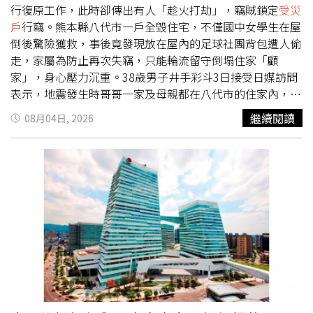
知，積水疑似從會議桌附近逐步滲入，之後不斷向辦公室內
行復原工作，此時卻傳出有人「趁火打劫」，竊賊鎖定
受災
部蔓延，才造成木地板及倉庫區大面積泡水。不過實際進水
戶
行竊。熊本縣八代市一戶全毀住宅，不僅國中女學生在屋
源頭及原因，仍有待進一步確認。相較於已經浸濕的紙箱及
倒後驚險獲救，事後竟發現放在屋內的足球社團背包遭人偷
地板，現場人員更加擔心的是電子設備。水勢逐漸逼近辦公
走，家屬為防止再次失竊，只能輪流留守倒塌住家「顧
桌底下的電腦主機，周邊還散布不少電線，一旦持續泡水，
家」，身心壓力沉重。38歲男子井手彩斗3日接受日媒訪問
不只可能造成昂貴硬體故障，也可能增加短路及漏電風險。
表示，地震發生時哥哥一家及母親都在八代市的住家內，當
眼見情況不妙，負責影片製作的導演趕緊守住並搬動電腦主
時就讀國中二年級的姪女正在一樓房間睡覺，房屋突然倒
繼續閱讀
08月04日, 2026
機，透露剪輯人員已經打電話催促他趕快搶救設備，因為電
塌，二樓整層坍落，一樓遭壓毀，情況十分危急。所幸附近
腦裡存放著大量影片檔案，一旦主機因進水損壞，工作資料
兩名居民第一時間趕到現場，花費約20分鐘，從瓦礫縫隙中
也可能跟著付諸流水。Tim哥在旁聽到後，也提醒真正麻煩
將姪女救出。井手表示，若非屋內剛好留有空隙，後果恐怕
的不只是電腦硬體壞掉，而是下週還有沒有影片可以正常發
不堪設想，幸運的是姪女送醫後僅受輕微擦傷。雖然一家人
布。他直言，如果主機裡的檔案全部損毀，影片就可能無法
逃過一劫，但房屋已被判定全毀，兄嫂倆只能暫時睡在車上
如期製作完成，團隊恐面臨「沒片可上」的窘境。面對滿屋
避難，姪女也被安排到其他安全地點居住。然而，就在家屬
子的積水，工作人員只能拿著掃水工具不停清理，希望盡快
忙於安置及善後時，受災住家竟遭「趁火打劫」。井手指
把水排出去。從曝光畫面可以看到，多名員工分頭處理積水
出，姪女所屬足球社團使用的背包原本放在家中固定位置，
及設備，現場一片忙亂，但水一時之間似乎怎麼掃都掃不
全家人都確認過，但事後卻離奇消失，推測遭人趁亂偷走。
完。即使忙著救災，Tim哥與同事仍不時苦中作樂。他看到
他表示，背包裡大多只是球衣及換洗衣物，但嫌犯可能誤以
大家忙到不可開交，還開口詢問晚上是否要一起吃飯，沒想
為裡面放有現金或其他值錢物品，因此將背包帶走。所幸其
到同事直接崩潰回應，按照當時的清理進度，晚上恐怕連飯
他貴重物品及現金並未失竊。為避免再次遭竊，家屬除了請