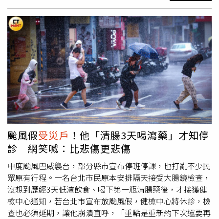
程陪同，加上卓榮泰「來陳情」的說法，引發在野黨質疑行
政資源是否遭政治化，以及中央與地方權責定位爭議。賴士
葆表示，卓榮泰把行政院當成競選總部，颱風來臨前帶著候
選人去內湖陳情，忘記自己就是國家最高行政長官，要陳情
何不自己解決？更讓高嘉瑜本想「挖洞」給民眾、故意設陷
阱，沒想到反而自己踢到鐵板遭網友炎上。他狠酸民進黨：
「好好顧民生，不要滿腦子選舉很難嗎？
颱風假
受災戶
！他「清腸3天喝瀉藥」才知停
診 網笑喊：比悲傷更悲傷
中度颱風巴威襲台，部分縣市宣布停班停課，也打亂不少民
眾原有行程。一名台北市民原本安排隔天接受大腸鏡檢查，
沒想到歷經3天低渣飲食、喝下第一瓶清腸藥後，才接獲健
檢中心通知，若台北市宣布放颱風假，健檢中心將休診，檢
查也必須延期，讓他崩潰直呼，「重點是重新約下次還要再