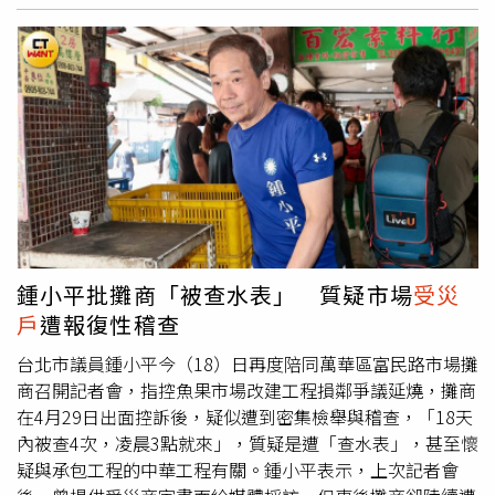
區霍利斯（Hollis）居民21日忙於清理積水地下室及受損車
輛；市長曼達尼呼籲，受災市民應儘速至官方網站
（reportdamage.nyc.gov）通報損失，或撥打市政專線尋
求地下室淹水與下水道倒灌的清理協助。紐約遭遇這場突如
其來的狂風暴雨，社群上流傳多部現場畫面，像是有民眾受
困路邊公車站，只能站在公車站的椅子上，等待積水退去；
還有一名女乘客才從公車走下來，就遭馬路上激流沖倒並捲
走，路人見狀立刻衝上前拉住她，場面相當驚悚。針對長期
的基礎設施問題，皇后區區長理查茲（Donovan
Richards）坦言，徹底解決之道在於「提高路面高度」，但
這涉及房屋同步墊高的工程，執行難度極高。市長曼達尼則
鍾小平批攤商「被查水表」 質疑市場
受災
強調，市府已投入數百萬美元執行為期10年的「雲暴」
戶
遭報復性稽查
（Cloudburst）韌性建設計畫，旨在透過興建能吸收並暫
存地表逕流1至2天的設施，來應對日益頻繁的極端氣候。然
台北市議員鍾小平今（18）日再度陪同萬華區富民路市場攤
而，災區居民對市府的承諾仍抱持懷疑與恐懼。隨著夏季風
商召開記者會，指控魚果市場改建工程損鄰爭議延燒，攤商
暴季節臨近，民眾擔心悲劇重演，有
受災戶
向市長泣訴，同
在4月29日出面控訴後，疑似遭到密集檢舉與稽查，「18天
樣的淹水困境已持續34年未獲解決；更有家庭向媒體表示，
內被查4次，凌晨3點就來」，質疑是遭「查水表」，甚至懷
20日的洪水奪走了寵物的生命，而該區域在2021年的洪災
疑與承包工程的中華工程有關。鍾小平表示，上次記者會