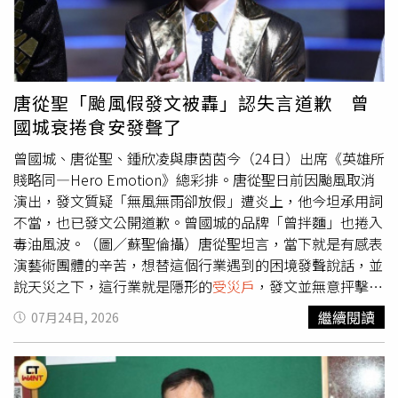
具更加快速；也有人建議公司未來準備一台俗稱「水龜」的
之星熊本分行特地設立諮詢臺，為
受災戶
提供金融諮詢並給
抽水設備，若再碰上大量進水，就能立即投入排水。對於倉
予支援。另有可以中文交流的同仁，協助在熊本縣居住、就
庫貨物及電子設備，網友則建議全面架高，可在下方使用運
業的臺籍人士。中國信託長期關注國內外重大災害，除本次
輸棧板、層架或其他墊高設備，避免商品、紙箱、電腦主機
熊本地震外，2024年日本能登半島地震、2018年大阪地震
直接接觸地面。即使再次遭遇類似水患，也不至於在積水剛
及2016年熊本地震等，皆第一時間以行動展現關懷，盼能
唐從聖「颱風假發文被轟」認失言道歉 曾
進入室內時就直接泡水。由於現場積水已接近電線及電腦設
善盡企業社會責任並發揮影響力，陪伴受災民眾早日恢復正
國城衰捲食安發聲了
備，也有網友特別提醒漏電風險。電子產品一旦進水，在尚
常生活。
未完全乾燥及確認內部狀況前，不宜直接重新通電，最好經
曾國城、唐從聖、鍾欣凌與康茵茵今（24日）出席《英雄所
過適當檢查及處理，避免因短路造成設備二次損壞，甚至危
賤略同—Hero Emotion》總彩排。唐從聖日前因颱風取消
及人員安全。除了擔心災損，也有粉絲試圖以幽默方式替
演出，發文質疑「無風無雨卻放假」遭炎上，他今坦承用詞
Tim哥及團隊打氣。看到辦公室內的積水看起來頗為清澈，
不當，也已發文公開道歉。曾國城的品牌「曾拌麵」也捲入
有人開玩笑詢問「房子帶逆滲透喔，水這麼清」，讓忙著排
毒油風波。（圖／蘇聖倫攝）唐從聖坦言，當下就是有感表
水的狼狽場面多了一點苦中作樂的氣氛。這場水患造成的影
演藝術團體的辛苦，想替這個行業遇到的困境發聲說話，並
響顯然不只眼前積水。木質地板泡水後是否需要拆除重鋪、
說天災之下，這行業就是隱形的
受災戶
，發文並無意抨擊
倉庫紙箱與商品損失多少、電腦主機及其他3C設備能否正
誰，不過當時他一句「天災沒來，人禍先到」，讓網友炸
繼續閱讀
07月24日, 2026
常運作，都還需要後續逐一檢查。工作空間也得進行排水、
鍋，他今反省自己用詞不當，需要負起責任。曾國城、唐從
除濕及清潔，避免潮濕環境進一步造成發霉等問題。其中最
聖、鍾欣凌與康茵茵今（24日）出席《英雄所賤略同—
攸關Tim哥團隊工作的，仍是電腦裡的大量影片資料。如果
Hero Emotion》總彩排。（圖／蘇聖倫攝）而曾國城的品
主機及儲存裝置成功搶救，影片製作進度仍有機會維持；但
牌《曾拌麵》近日也捲入毒油食安風波，曾國城嚴肅表示，