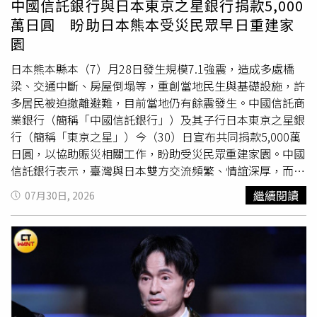
中國信託銀行與日本東京之星銀行捐款5,000
都吃不了，因為積水根本掃不完，還打趣要Tim哥「少吃一
災害志工協助清點、搬運殘留物品外，井手也在哥哥忙著辦
萬日圓 盼助日本熊本受災民眾早日重建家
餐」。Tim哥將這場「受災第一現場」公開後，很快吸引大
理臨時住所及災害證明等行政手續時，留守倒塌現場充當
園
量網友關注。首先讓不少人擔心的就是泡水木地板，有網友
「看守者」，防止有人再度闖入。井手痛批：「對那些從倒
看到整片地板長時間浸水，直呼「木板完蛋啦」、「木板不
塌房屋裡非法偷走東西的人，我只希望他們遭到天譴。受災
日本熊本縣本（7）月28日發生規模7.1強震，造成多處橋
就得重鋪」、「木地板要全拆了」，認為後續可能面臨吸水
民眾已因地震身心俱疲，希望不要再繼續傷害他們。」這起
梁、交通中斷、房屋倒塌等，重創當地民生與基礎設施，許
膨脹、變形及發霉等問題。部分網友甚至擔心，木質建材泡
事件也反映出，災民不僅要面對家園毀損與災後重建，還得
多居民被迫撤離避難，目前當地仍有餘震發生。中國信託商
水後如果沒有徹底乾燥及處理，除了發霉之外，日後還可能
提防竊賊行竊的「趁火打劫」行為，額外承受精神與體力上
業銀行（簡稱「中國信託銀行」）及其子行日本東京之星銀
衍生蟲害，因此真正的善後工作恐怕比單純把積水掃出去更
的負擔。
行（簡稱「東京之星」）今（30）日宣布共同捐款5,000萬
加麻煩。另一方面，許多人對公司為何會淹成這樣感到意
日圓，以協助賑災相關工作，盼助受災民眾重建家園。中國
外，有網友留言詢問「你公司不是在樓上」、「怎麼會淹
信託銀行表示，臺灣與日本雙方交流頻繁、情誼深厚，而東
水」、「怎麼會淹成這樣？下大雨？」甚至有人驚訝白海豚
京之星深耕日本多年，近年更持續拓展九州市場，自2024
繼續閱讀
07月30日, 2026
主要影響尚未完全結束，公司就已經出現如此嚴重的積水。
年和熊本縣簽署合作備忘錄以來，受到熊本縣及地方政府的
也有人將焦點放在設備及貨物的存放方式，注意到部分紙
支持，亦在當地設立分行，服務當地企業與居民並建立緊密
箱、商品與電腦主機直接放在地面，忍不住吐槽身為3C達
連結，亦與熊本縣內金融機關及企業深度往來，凸顯對熊本
人，重要設備竟沒有預先架高。網友認為，若平時利用層
縣的深厚情誼。此次熊本縣遭遇強震，中國信託銀行偕同東
架、架高平台或棧板存放，遇到突發積水時至少可以多爭取
京之星共同捐款5,000萬日圓，以實際行動支持醫療救援、
一些搶救時間。不少熱心網友也提供實際的排水建議，有人
物資補給及災後重建，並將持續關注當地需求，提供其他必
推薦使用乾濕兩用吸塵器處理室內積水，比單純使用掃水工
要援助。為支持受地震影響的客戶盡早恢復正常生活，東京