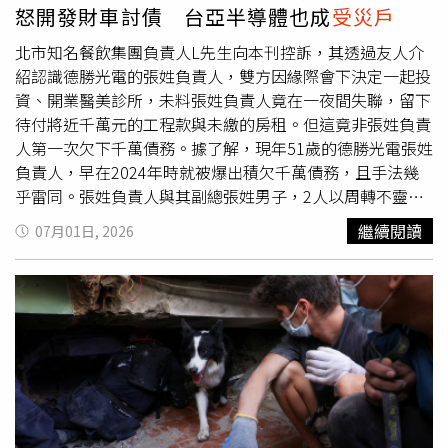
速度將慰助資源送達有需要的受災民眾及商家，減輕災損衝
怒開發財車討債 台亞半導體也成
受災戶
擊，協助恢復日常生活與營業秩序。
北市知名餐飲集團負責人L先生向本刊控訴，其透過友人介
紹認識德勝光電的張姓負責人，雙方因緣際會下決定一起投
資、開業醫美診所，未料張姓負責人竟在一夜間失聯，留下
待付將近千萬元的工程款與未繳的房租。但這竟非張姓負責
人第一次欠下千萬債務。據了解，現年51歲的德勝光電張姓
負責人，早在2024年時就被爆出積欠千萬債務，且手法幾
乎雷同。張姓負責人與其副總張姓男子，2人以周轉不靈等
藉口四處借錢，並打著德勝光電為上市公司，擁有股票等名
繼續閱讀
07月01日, 2026
義，讓被害人安心借錢，事後還會開出支票以博取對方信
任，孰料後續卻全部跳票。張姓董座欠下千萬債務後，有受
害人疑似雇人前往其工廠附近到處發放傳單。（圖／翻攝自
臉書全台欠錢騙吃拐干黑名單）2024年間，被害人拿著被
跳票的支票怒向張姓負責人追討，但張男卻遲遲不出面，讓
被害人氣得前往德勝光電發送「尋人傳單」，更將張姓負責
人與張姓副總的臉大圖輸出，製成海報貼在發財車上，配合
大聲公前往其公司不斷宣傳，就是想讓張姓負責人與張姓副
總出面協商。債主憤怒表示，當初就是看在德勝光電為上市