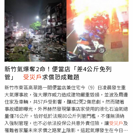
活。消防局表示，針對房屋結構未受損，如牆面坍塌、梁柱
歪斜等需進一步進行結構鑑定或支撐、但有其餘建築或財物
受損（不含汽機車）之住戶，為因應未來由市府向法院提起
民事訴訟求償之需要，處理流程將配合專業估算或鑑定，並
依金額全額代墊。消防局表示，受災民眾於洽商估算受損項
目時，請一併找市府委任之相關公會或專業人員會同辦理。
估算或鑑定完成後，市府將依據專業人員估算或鑑定金額，
由市府「全額代墊」撥付求償救助金予
受災戶
，
受災戶
領款
時則須簽署債權讓與契約，將對私人肇事第三人之損害賠償
請求權無償讓與市府，後續由市府統一追償，免去市民面對
新竹氣爆奪2命！便當店「差4公斤免列
繁複訴訟的奔波。工務處指出，針對因本次氣爆導致房屋結
管」
受災戶
求償恐成難題
構受損嚴重（如牆面坍塌、梁柱歪斜等）之建築物，市府將
主動介入，先行代為辦理緊急支撐、危險物拆除以及結構安
新竹市東區高翠路一間便當店兼住宅今（9）日凌晨發生重
全鑑定，以防範二次災害發生並穩定公共安全。後續將視專
大氣爆事故，強大爆炸威力造成建物嚴重毀損，並波及周邊
業鑑定的最終結果，積極全力協助住戶辦理建築物之修繕或
住家及車輛，共57戶受影響，釀成2死2傷悲劇。然而隨著
重建事宜。民政處表示，
受災戶
如有法律諮詢需求，可利用
事故細節曝光，外界赫然發現肇事店家使用的液化石油氣總
市府每週一、三、五下午2時至4時辦理之法律諮詢服務，並
量僅76公斤，恰好低於法規80公斤列管門檻，不僅無須納
透過市民服務專線1999預約諮詢時段；相關服務資訊可至
入強制管理，也不必依法投保公共意外責任險，讓
受災戶
及
民政處官網。東區區公所亦將持續協助
受災戶
聯繫市府相關
罹難者家屬未來求償之路蒙上陰影。這起氣爆發生在今日凌