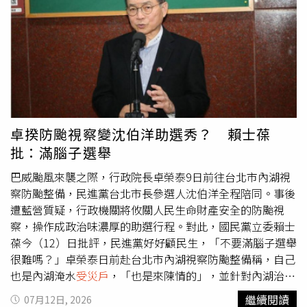
若檔案真的因設備泡水而損毀，原定下週推出的影片就可能
第一時間就做好處置，未來會更嚴格把關，也呼籲相關單位
受到影響。
能正視油品安全問題。記者會舉辦當下，陳庭妮剛好宣布誕
生千金，從懷孕到生產保密到家，鍾欣凌表示自己真的不知
情，「我是昨天才知道！她有在群組告知大家，覺得很驚
喜，我說叫她有問題來問我，坐月子的時候趕快睡，因為之
後有3年不能睡。」她透露陳庭妮在群組有公開女兒正面照
片，「已經會笑了、好可愛！」但被問到像爸爸還是媽媽，
曾國城在旁笑說應該要再給她點時間長大吧，現在應該還看
卓揆防颱視察變沈伯洋助選秀？ 賴士葆
不出來。
批：滿腦子選舉
巴威颱風來襲之際，行政院長卓榮泰9日前往台北市內湖視
察防颱整備，民進黨台北市長參選人沈伯洋全程陪同。事後
遭藍營質疑，行政機關將攸關人民生命財產安全的防颱視
察，操作成政治味濃厚的助選行程。對此，國民黨立委賴士
葆今（12）日批評，民進黨好好顧民生，「不要滿腦子選舉
很難嗎？」卓榮泰日前赴台北市內湖視察防颱整備稱，自己
也是內湖淹水
受災戶
，「也是來陳情的」，並針對內湖治水
議題提出看法。不過，相關行程因參選台北市長的沈伯洋全
繼續閱讀
07月12日, 2026