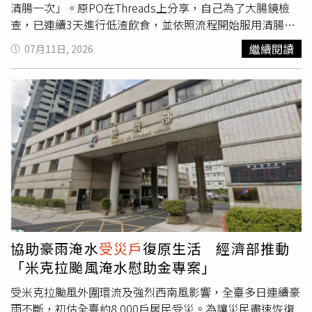
清腸一次」。原PO在Threads上分享，自己為了大腸鏡檢
查，已連續3天進行低渣飲食，並依照流程開始服用清腸
藥，沒想到就在喝下第一瓶後，健檢中心來電告知，「颱風
繼續閱讀
07月11日, 2026
即將來臨為維護客戶安全，若人事行政局宣布【台北市】停
止上班，本中心將停診一日。原預定當日健檢來賓，請於上
班日後利用網路或來電改期。」消息曝光後，不少網友紛紛
留言替原PO感到惋惜，有人表示「只能說尬電了，先去買
三百鹽酥雞消消氣」、「目前看到最慘第一名」、「颱風
天，你這是我目前聽到最淒慘的遭遇，低渣三日就夠慘了，
還喝了那瓶」、「最痛苦的拉肚子還要再來一次」、「比悲
傷還悲傷的故事」、「低渣可以忍，清腸藥還真不能忍」、
「你是巴威的第一個
受災戶
」、「對於剛做完腸胃鏡的我，
完全理解你的崩潰」貼文也吸引醫療人員留言，一名診所醫
師坦言，每逢颱風導致停診，要打電話通知已完成清腸、準
備接受大腸鏡檢查的患者改期，「都需要相當大的勇氣」。
協助豪雨淹水
受災戶
復原生活 經濟部推動
此外，也有曾遇過類似情況的網友分享自身經驗，表示曾因
「米克拉颱風淹水慰助金專案」
颱風接連攪局，低渣飲食與清腸流程重來好幾次，最後共花
了9天才順利完成檢查，因此也有人笑稱，「結論：沒事別
受米克拉颱風外圍環流及強烈西南風影響，全臺多日連續豪
排7-9月做大腸鏡」，引起不少網友共鳴。
雨不斷，初估全臺約8,000戶居民受災。為讓災民盡速恢復