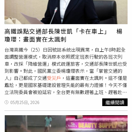
全評估，確認氣爆後的居住安全，消防局和現場鑑識團隊也
進行證據保存、現場蒐證，以協助
受災戶
進行後續保險理賠
和求償，各局處也在現場提供諮詢，將全力投入災後安置及
復原工作。
高鐵誤點交通部長陳世凱「卡在車上」 楊
瓊瓔：畫面實在太諷刺
台灣高鐵今（25）日因號誌系統出現異常，自上午8時起全
面調整營運模式，取消原本依照既定班表行駛的各班次列
車，改採「降維營運」模式疏運旅客，交通部長陳世凱也受
到影響。對此，國民黨立委楊瓊瓔表示，當「掌管交通的
人」自己都成了交通
受災戶
，這畫面實在太諷刺。這不僅是
尷尬，更是國家基礎建設管理失能的最有力證據！今天不僅
立法院委員會被迫延宕，全台更有無數趕著上班、趕著赴約
的民眾行程全被打亂。交通委員會今日排定審查氣象署、觀
繼續閱讀
05月25日, 2026
光署、航港局、台灣港務公司等單位預算，但部長陳世凱、
負責主持會議的召委林俊憲以及立委陳素月、徐富癸等人，
通通因高鐵事件而遲到，原定9時開始的會議，在9時15分
由另名召委黃健豪宣布開始，並交由立委李昆澤代為主持，