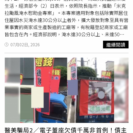
生活，經濟部今（2）日表示，依照院長指示，推動「米克
拉颱風淹水慰助金專案」。本專案適用對象包括除實際居住
住屋因水災淹水達30公分以上者外，擴大發放對象至具有營
業事實的商家或生產製造的工廠等，有稅籍登記商家或工廠
皆包含在內。經濟部說明，淹水達30公分以上、未達50公
分者，若有家電財損，發給財損慰助金新臺幣1萬元；淹水
繼續閱讀
07月02日, 2026
達50公分以上者，每戶發給新臺幣2萬元淹水慰助金，若有
家電財損，再加發新臺幣1萬元財損慰助金，合計最高新臺
幣3萬元。家電財損、商家生產製造或營業事實及其他未列
事項，原則將由地方政府從寬認定 。經濟部補充說明，後
續直轄市及縣市政府可調查轄內實際受災情形後，檢附領款
收據、納入預算證明及
受災戶
統計表，向經濟部請領慰助
金。經濟部表示，本專案初估
受災戶
約8,000戶，所需經費
約新臺幣1億 8,000萬元，將由中央政府總預算第二預備金
支應。實際經費將視地方政府後續勘定淹水戶數及受災情形
調整。計畫期程自公告發放日起1年，並得視實際情形延
長。經濟部強調，面對極端氣候造成之短延時強降雨與區域
性淹水風險，政府將持續協助地方辦理災後復原，並以最快
醫美騙局2／電子董座欠債千萬非首例！債主