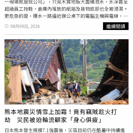
一現場就是我公司」，只見木質地板大面積泡水，水深甚至
超過員工拖鞋，倉庫內堆放的紙箱及貨物底部也全被浸濕。
更危急的是，積水一路逼近辦公桌下的電腦主機與電線，團
隊急忙搶救存放大量影片檔案的設備，深怕資料一旦毀損，
繼續閱讀
08月09日, 2026
連下週影片都可能「開天窗」。白海豚外圍環流帶來強降
雨，3C達人Tim哥公司慘遭積水灌入，木質地板整片泡水。
Tim哥8日在Instagram公開公司現況，原本應該休息的週
末，工作團隊卻因辦公室突然進水，只能緊急趕到現場清
理。影片一開始就能看到辦公室內已經出現大範圍積水，原
本的木質地板幾乎整片泡在水中，水位甚至淹過工作人員穿
著的拖鞋。看到公司變成這副模樣，Tim哥也忍不住直呼
「完蛋了」、「太扯了啦」，無奈表示週末竟然得跑到公司
清水。隨著鏡頭移動，可以看到積水範圍並非只有辦公區，
連存放商品及器材的倉庫同樣遭殃。大量紙箱直接堆放在地
面，底部已經被積水浸濕，部分貨物也面臨泡水危機。由於
Tim哥平時製作3C科技相關內容，公司內存放不少電子產
熊本地震災情雪上加霜！竟有竊賊趁火打
品、商品及工作器材，這場突如其來的水患可能造成的損失
劫 災民被迫輪流顧家「身心俱疲」
仍有待後續盤點。辦公室積水持續蔓延，電腦主機與地面電
線受到威脅，團隊緊急搬移設備。從影片中的現場對話可
日本熊本發生規模7.1強震後，災區目前仍在酷暑中持續進