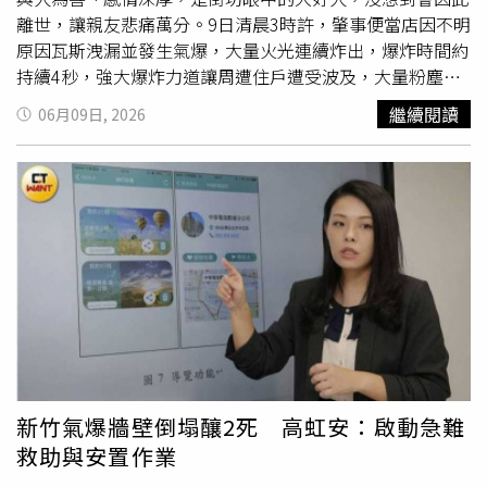
限，實際執行與求償效果恐大打折扣。此次事件也再度引發
離世，讓親友悲痛萬分。9日清晨3時許，肇事便當店因不明
外界對現行液化石油氣管理制度及公共意外責任險規範的討
原因瓦斯洩漏並發生氣爆，大量火光連續炸出，爆炸時間約
論，是否應檢討列管門檻與保險制度，避免類似事件發生後
持續4秒，強大爆炸力道讓周遭住戶遭受波及，大量粉塵、
受害者陷入求償困境，成為關注焦點。對此，新竹市長高虹
磚瓦和玻璃碎片等散落一地，現場宛如戰場。而吳姓夫妻的
繼續閱讀
06月09日, 2026
安表示，市府已責成民政處、社會處及東區區公所啟動關懷
麵包店就在便當店旁邊，案發時2人在二樓睡覺，被倒塌的
與安置機制，主動聯繫傷者及家屬，協助醫療照護、急難救
磚瓦和雜物壓住，搜救人員發現2人時，他們已無生命跡
助、臨時安置及後續社福資源，希望在第一時間提供受災民
象，緊急送醫後仍宣告不治，還有2人遭氣爆波及而受傷。
眾必要協助，陪伴家屬度過難關。
老夫妻鄰居難過表示，該麵包店在當地經營超過40年，夫妻
倆鶼鰈情深，時常結伴出遊外，還與人為善、熱心助人，並
有在做公益活動，是街坊眼中的「大好人」，沒想到會因意
外離世。新竹市長高虹安也指示市府全力投入災後安置後復
原，她表示，工務處正針對建物進行結構安全評估，確認氣
爆後的居住安全，消防局和現場鑑識團隊也進行證據保存、
現場蒐證，以協助
受災戶
進行後續保險理賠和求償，各局處
也在現場提供諮詢，務必在第一時間幫助受害者。
新竹氣爆牆壁倒塌釀2死 高虹安：啟動急難
救助與安置作業