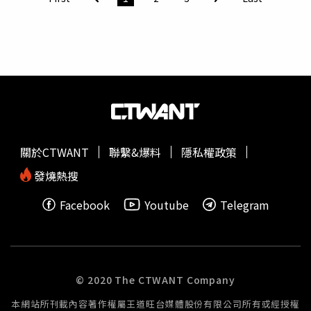
體諒，做到基本禮貌，而她也透露自己已經在挑選演唱會用
耳塞。貼文曝光後，掀起兩派網友議論，不少人表示「我覺
得可能不是音量大小問題，而是叫的方向，不要朝著人家耳
朵叫，可以大聲但請注意方向」、「最後一個影片我戴著耳
機聽都覺得不舒服了，何況是叫一整場」、「一般來說，吶
喊也會稍微注意音量；一般人，被提醒之後也會做調整」、
「演唱會有尖叫聲很正常，但這個殺豬聲完全不對吧」、
「我也被我後面的叫到當天有一邊耳朵直接短暫性失聰，當
下覺得很恐慌」、「同為
受災戶
，到現在耳朵都還是很痛，
關於CTWANT
聯繫&爆料
隱私權政策
而且還會有氣泡在裡面晃的感覺」。不過有網友認為「聽完
覺得這叫聲超級正常」、「本身就是演唱會你能期望多小聲
發燒熱搜
呢」、「拜託你在家看YouTube就好 」、「好辛苦的演唱
Facebook
Youtube
Telegram
會，還要隨時注意別人的耳膜」、「看演唱會尖叫還要考慮
身邊的人哈哈」、「去看演唱會應該會知道一定會有這程度
的聲響吧」、「自身耳朵不好的話真的要去買耳塞」。
© 2020 The CTWANT Company
本網站所刊載內容著作權屬王道旺台媒體股份有限公司所有或經授權