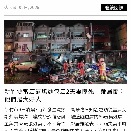
局處，積極回應各項需求，並提供必要之諮詢與協助服務，
晨3時許，消防局於4時5分趕抵現場搶救。初步調查顯示，
繼續閱讀
06月09日, 2026
陪伴
受災戶
儘速恢復正常生活。社會處表示，高翠路氣爆案
事故疑似因瓦斯外洩引發爆炸，詳細原因仍有待進一步鑑
除了第一時間啟動關懷機制，並掌握受影響名單外，14日晚
定。爆炸當下威力驚人，不僅造成3層樓建築部分磚牆坍
間的災後協助說明會上市府發放慰問金共計81戶。針對尚未
塌，衝擊波更波及周邊住宅及停放的汽機車。其中鄰近麵包
領取的民眾，可於6月30日前洽社會處申領，自有住宅者請
店的一對老夫妻不幸喪命，另有2名傷者送醫治療後已出
備妥戶籍資料、身分證及印章。若是租客則請備妥租賃契
院。隨著事故後續調查展開，外界關注焦點也轉向相關法
約、身分證及印章，如有相關疑問可洽詢社會處社會救助與
規。根據《中時新聞網》報導，消防局指出，事發便當店營
老人福利科。另針對部分民眾住屋毀損，目前接受安置，仍
業面積約100平方公尺，現場使用液化石油氣鋼瓶串接總量
有長期居住需求，後續也將積極協助媒合相關資源，以協助
為76公斤，未達消防法規規定的80公斤列管標準，因此不
民眾度過難關。市府呼籲，請受災住戶在進行家園修復前、
屬於強制列管場所。換言之，業者無須依規定接受相關列
後，務必拍照留存。於修復完成、準備請款前，請廠商開立
管、定期檢查或負擔部分強制管理義務。此外，新竹市政府
詳細之報價單、發票或合法收據。特別注意，因後續市府需
產業發展處也說明，依現行規定，總樓地板面積未滿300平
進行訴訟求償，發票及收據之抬頭「切勿」填寫機關名稱或
方公尺的小型餐飲業場所，並未強制要求投保公共意外責任
新竹便當店氣爆麵包店2夫妻慘死 鄰居慟：
機關統一編號，請務必填寫「
受災戶
姓名」及相關資料，以
險，是否投保完全由業者自行決定。由於目前尚不清楚涉事
他們是大好人
利後續各項代墊款項與救助作業之推動。
便當店是否投保相關保險，若未投保，未來包含18戶直接受
災住戶，以及罹難老夫婦家屬在內的受害人，恐需透過民事
新竹市9日凌晨3時許發生氣爆，高翠路某知名連鎖便當店瓦
訴訟向業者求償，不僅程序繁瑣，實際獲賠金額也可能受到
斯外漏爆炸，釀成2死2傷悲劇，隔壁麵包店的65歲吳姓店
業者財務狀況影響。有法律界人士指出，雖然受害民眾仍可
主與其58歲張姓妻子不幸身亡，鄰居難過表示，兩夫妻平時
依民法侵權行為相關規定請求損害賠償，但若業者資力有
與人為善、感情深厚，是街坊眼中的大好人，沒想到會因此