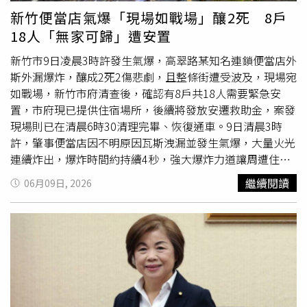
處已會同建築師公會，針對受災較嚴重的建築物進行結構安
新竹便當店氣爆「現場如戰場」釀2死 8戶
全評估，確認無崩塌危險後，才會讓居民返家收拾財物，安
18人「無家可歸」遭安置
全絕對是第一優先。稅務局將秉持「從寬、從速、從簡」原
則，主動派員勘查受損房屋，協助受災市民辦理房屋稅、地
新竹市9日凌晨3時許發生氣爆，高翠路某知名連鎖便當店外
價稅、使用牌照稅等地方稅減免或停徵，盡可能減少市民奔
斯外漏爆炸，釀成2死2傷悲劇，且整條街遭受波及，現場宛
波與負擔。高虹安強調，市府團隊會持續守在第一線，從搜
如戰場，新竹市府清查後，確認有8戶共18人需要緊急安
救、醫療、安置、清運、結構安全到後續救助，逐項落實、
置，市府現已提供住宿場所，後續將發放安遷救助金，案發
逐戶關懷。同時也提醒周邊民眾暫勿靠近警戒區域，讓救災
現場則已在清晨6時30清理完畢、恢復通車。9日清晨3時
與復原工作能順利進行。
許，肇事便當店因不明原因瓦斯洩漏並發生氣爆，大量火光
連續炸出，爆炸時間約持續4秒，強大爆炸力道讓周遭住戶
遭受波及，大量粉塵、磚瓦和玻璃碎片等散落一地，現場宛
繼續閱讀
06月09日, 2026
如戰場。此意外導致4人受傷，救護人員趕抵時，發現隔壁
麵包店的65歲吳姓店主與其58歲張姓妻子失去生命跡象，
緊急送醫後宣告不治，60歲蕭姓男子則是肢體擦挫傷、33
歲古姓男子臉部撕裂傷，皆已被送醫救治。新竹市府清查發
現現場共有8戶遭受影響，有18位民眾需要緊急安置，社會
處與民政處則已逐戶聯繫
受災戶
，協助安排後續安置，市府
已提供住宿場所，並將發放安遷救助金，協助災民盡快度過
難關。新竹市長高虹安表示，工務處正針對建物進行結構安