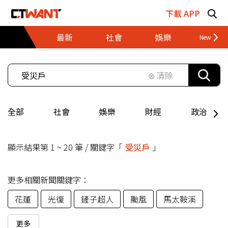
跳至主要內容區塊
下載 APP
最新
社會
娛樂
財經
⊗ 清除
全部
社會
娛樂
財經
政治
顯示結果第 1 ~ 20 筆 / 關鍵字「
受災戶
」
更多相關新聞關鍵字：
花蓮
光復
鏟子超人
颱風
馬太鞍溪
更多