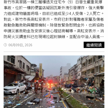
新竹市高翠路一棟三層樓透天住宅今（9）日發生嚴重氣爆
事故，位於一樓的便當店疑因瓦斯外洩引發爆炸，強大衝擊
力造成建物牆面坍塌，目前已造成至少4人受傷、2人死亡。
對此，新竹市長高虹安表示，市府已針對罹難者家屬及傷者
啟動急難救助與關懷機制，除發放緊急慰問金外，也將協助
申請災害救助金及安排災後心理諮商輔導。高虹安表示，消
防局火災調查科已在現場拉起封鎖線，並配合中油人員進行
火場鑑定與採證，全力釐清瓦斯氣爆的確切原因；同時也將
繼續閱讀
06月09日, 2026
針對周邊住戶進行安全檢測，避免二次災害發生。針對罹難
者及傷者的安置機制，高虹安指出，民政處持續關懷受傷市
民及罹難者家屬，社會處也已啟動急難救助與關懷機制，除
發放緊急慰問金外，也會協助申請災害救助金，並安排災後
心理諮商輔導。她提到，對於因房屋受損暫時無法居住的
受
災戶
，市府已啟動緊急安置與旅宿媒合機制，務必確保受災
市民今晚有安全、安心的棲身之所。至於事故現場復原工
作，她表示，養工處與環保局已調派人員及機具進場，完成
清除現場震碎玻璃、雜物與油污，並進行周邊環境清潔與消
毒，高翠路周邊交通與市容已恢復正常。警察局也將持續協
助現場交通疏導與住戶安全維護。此外，高虹安表示，都發