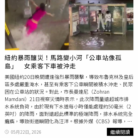
隨後又宣布會議休息至10時15分。對此，楊瓊瓔表示，
「部長，當您坐在動彈不得的列車上時，感受到的不只是時
間的浪費，更是數萬名被拋在月台、趕時間的民眾的憤怒！
『信任』是公共運輸的基石，但今天的一場故障，不僅打亂
了所有乘客的行程，更暴露了我們基礎建設維運的脆弱」。
楊瓊瓔指出，交通部必須立刻給全民一個清楚的交代：一、
為什麼關鍵訊號系統會發生如此嚴重的連鎖故障？二、針對
未來類似事件，應變機制到底在哪裡？楊瓊瓔說，一場訊號
紐約暴雨釀災！馬路變小河「公車站像孤
故障，凸顯的不只是交通問題，更是政府對國家建設管理能
島」 女乘客下車被沖走
力的考驗。請交通部拿出態度，給全台趕時間、趕生活的民
眾一個交代，別再讓民眾承擔管理無能的代價！
美國紐約20日晚間遭逢強烈暴雨襲擊，導致布魯克林及皇后
區多處嚴重淹水，甚至有乘客下公車瞬間被積水沖走、民眾
困在公車站的狀況。對此，市長曼達尼（Zohran
Mamdani）21日視察災情時表示，此次降雨量遠超城市排
水系統負荷，由於現有下水道每小時僅能處理約50毫米（2
英吋）的降雨，面對遠超此標準的極端降雨，排水系統完全
癱瘓，導致街道瞬間化為汪洋。根據外媒《CBS》報導，此
次風暴伴隨強烈陣風和豪雨，造成紐約市數千戶停電、路樹
繼續閱讀
05月22日, 2026
倒塌，部分街道淹水深度足以淹沒車輛。受災最嚴重的皇后