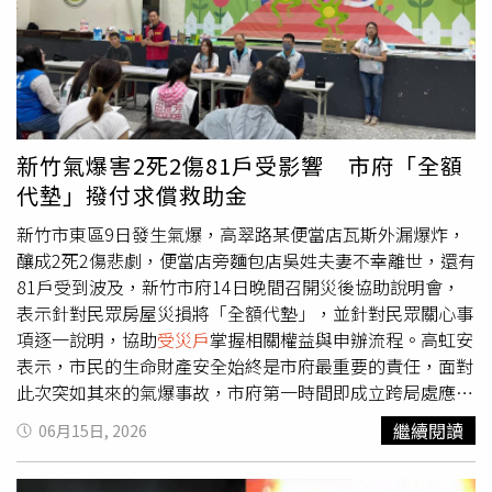
簽約當下，承諾將提供844個基板，以讓台亞完成產品，實
喊，女童48歲鄰居Dani Rizo受訪時表示：「從昨晚開始，
際上卻僅交付172個基板後便再無下文，讓台亞因遲遲無法
我們一直試著把小女孩救出來，當時還能聽見她的聲音。」
拿到基板，無法對訂製晶片封裝加工完成3萬個產品，受有
然而數小時後，他神情悲痛地說：「她已經死了。」據了
預期利益840萬元的重大損失。對此，台亞半導體寄發存證
解，當地目前缺乏發電機、金屬切割機、怪手及其他大型重
信函給德勝光電後，也對德勝光電提起損害賠償訴訟，要求
機具，情況極度危急。
受災戶
Marlon Ochoa還在獨自尋找
德勝光電給付210萬元與840萬元的款項。桃園地院審理
他的母親、妻子與兒子，一家三人在地震中整棟房屋倒塌時
新竹氣爆害2死2傷81戶受影響 市府「全額
後，2025年判處德勝光電應給付210萬元與840萬元款項，
遭到掩埋。他無奈地說：「直到現在，我還沒看見政府真正
代墊」撥付求償救助金
但德勝光電卻疑似至今仍未償還所拖欠的相關款項。7月1
接手處理這裡的災情。」另一方面，因應委內瑞拉政府的請
日，自稱為張姓負責人委任律師徐睿謙指出，觀諸通篇報導
求，聯合國提到已有44支國際城市搜救隊（USAR）進駐當
新竹市東區9日發生氣爆，高翠路某便當店瓦斯外漏爆炸，
之援引論據，多僅爆料人一面之詞，且內文所牽涉「欠
地，共派遣2245名搜救專家及140隻搜救犬，負責從倒塌建
釀成2死2傷悲劇，便當店旁麵包店吳姓夫妻不幸離世，還有
租」、「積欠裝潢費」等相關主張，業經臺灣臺北地方法院
築中搜尋可能的生還者，並提供初步醫療救護。截至6月27
81戶受到波及，新竹市府14日晚間召開災後協助說明會，
114年度北簡字第9310號判決認定合法租賃關係存在。是報
日為止，委內瑞拉官方已確認，兩起強震共造成至少1430
表示針對民眾房屋災損將「全額代墊」，並針對民眾關心事
導內有關「張姓負責人」未按時支付房租及積欠裝潢費用、
人死亡、3238人受傷。
項逐一說明，協助
受災戶
掌握相關權益與申辦流程。高虹安
甚至透過黑道人士上門騷擾並要求新租客搬離等指控均與事
表示，市民的生命財產安全始終是市府最重要的責任，面對
實不符。
此次突如其來的氣爆事故，市府第一時間即成立跨局處應變
機制，投入救災、安置及後續復原工作。感謝受災住戶於說
繼續閱讀
06月15日, 2026
明會中理性溝通並提供寶貴意見，市府將持續整合各局處資
源，全力協助受災民眾減輕負擔，以最快速度恢復正常生