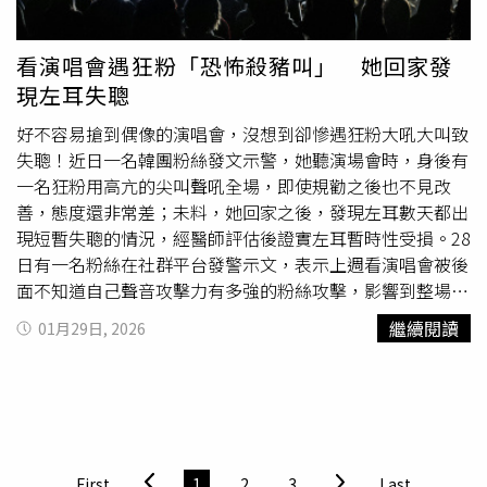
網 https://www.ntmetro.com.tw/basic/?node=10002 查
詢。新北捷運公司指出，招募職缺強調精準調度與雙維修技
能，尤其營運核心的系統控制專員，需負責整合行車監控與
看演唱會遇狂粉「恐怖殺豬叫」 她回家發
應變指揮，薪資待遇展現公司對技術專業的重視。除新型態
現左耳失聰
職務，本次亦招收票務維修人員，並規劃系統化的培訓計
畫，協助員工在數位轉型趨勢下具備多重職能。公司秉持
好不容易搶到偶像的演唱會，沒想到卻慘遇狂粉大吼大叫致
「在地服務、跨域成長」的精神，期望打造具備智慧化管理
失聰！近日一名韓團粉絲發文示警，她聽演場會時，身後有
思維的專業團隊，確保軌道產業的永續經營與服務品質。捷
一名狂粉用高亢的尖叫聲吼全場，即使規勸之後也不見改
運公司提醒，有意參與軌道產業轉型的民眾，務必於截止期
善，態度還非常差；未料，她回家之後，發現左耳數天都出
限前將報名文件寄達指定信箱。此次招募不僅是因應三鶯線
現短暫失聰的情況，經醫師評估後證實左耳暫時性受損。28
通車的戰力補強，更是推動新北捷運轉型為智慧化路網的關
日有一名粉絲在社群平台發警示文，表示上週看演唱會被後
鍵布局。詳細各類組考試科目與任用規定，請考生務必研讀
面不知道自己聲音攻擊力有多強的粉絲攻擊，影響到整場的
官方招考簡章。在房市利多推升三鶯線沿線發展的同時，加
觀看體驗，她也提醒過對方，但對方不願意改善，還酸她
繼續閱讀
01月29日, 2026
入軌道產業將是見證交通新地標並擁抱穩定職涯的優質選
「大家都一樣」、「演唱會就是要大聲，妳不要看」、「自
擇，歡迎各界人才共襄盛舉。更多三立新聞網報導． 新店2
己耳朵脆弱本來就要照顧好自己」，態度相當不友善。未
社區坍塌警報4個月初解封！7戶18人已返家 其他
受災戶
料，她經過醫院檢查，發現自己左耳暫時性受損，這幾天左
持續搶修中． 菜瓜布是浴室殺手！專家曝「大掃除超級神
耳都會短暫失聰，所幸醫生確認後告知耳朵沒有受損，讓她
器」：水垢輕輕一刷就掉． 都更大撒容積是餵毒藥？蔡漢
直呼「若造成一輩子的傷害真的無法原諒，會提出告訴」。
霖簽書會揭真相：只是在透支台灣子孫未來！
原PO呼籲，希望粉絲們彼此在演唱會應援時，應學會互相
First
1
2
3
Last