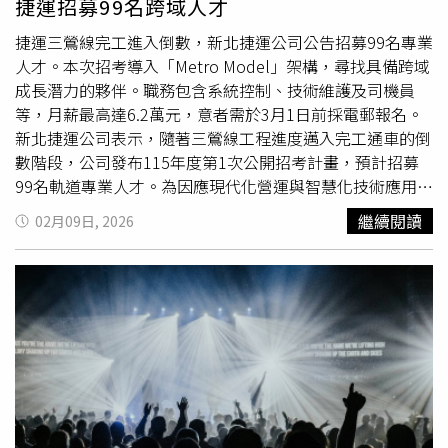
捷運招募99名跨域人才
一度失控。沒多久馬尼拉警方及時趕抵現場，在Burnok被
毆打致死前救出，並帶回警局。目前警方正依縱火罪及危害
捷運三鶯線完工進入倒數，新北捷運公司公告招募99名專業
公共安全罪嫌對其展開深入調查，地方政府也已啟動緊急救
人才。本次招考導入「Metro Model」架構，尋找具備跨域
援機制，協調物資安置大量無家可歸的災民。
成長潛力的夥伴。職務包含系統控制、技術維護及司機員
等，月薪最高達6.2萬元，意者需於3月1日前採電郵報名。
新北捷運公司表示，隨著三鶯線工程進度邁入完工通車的倒
數階段，公司發布115年度第1次公開招考計畫，預計招募
99名軌道專業人才。為因應現代化營運與智慧化技術應用，
本次招募特別導入「Metro Model」職務轉型架構，誠摯邀
繼續閱讀
02月09日, 2026
請轉職人士與在地青年加入，共同見證新北交通里程碑。招
考核心旨在尋找具跨域潛力與數位適應能力的夥伴，讓人才
在技術維護基礎上，進一步加值數據輔助判讀與智慧管理思
維，開拓軌道產業職涯。根據新北捷運公司資料，本次預計
招募共99名軌道人才；系統控制專員通過考核後月薪最高達
6萬2,000元；報名截止日期為115年3月1日（星期日）24時
00分；本次招考全面採取電子郵件通信報名；職缺包含系統
控制專員、技術專員、車站維護專員及輕軌司機員；招考簡
章與薪資待遇可至官