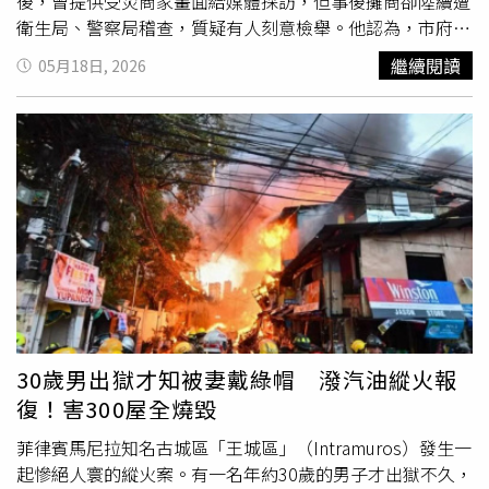
中甚至曾發生2人不幸喪生的慘劇，居民普遍感到無助。
後，曾提供受災商家畫面給媒體採訪，但事後攤商卻陸續遭
衛生局、警察局稽查，質疑有人刻意檢舉。他認為，市府
1999專線恐淪為有心人士工具，建議應檢討制度，避免基
繼續閱讀
05月18日, 2026
層民眾遭受公權力壓力。受影響攤商蘇女士表示，家族經營
的店面在不到1個月內遭稽查4次，被要求改善病媒蚊防治紀
錄、冷凍食材離地、衛生教育訓練紀錄、進貨單等6項問
題。她指出，過去很少被查，如今頻率異常增加，且詢問裁
罰標準時，僅被要求自行上網查詢，擔心高額罰鍰讓小本經
營攤商難以負擔。蘇女士也提到，有流動攤販凌晨3、4點即
遭稽查開單，甚至數小時內重複稽查，令攤商壓力沉重。她
質疑，是否因
受災戶
要求損鄰復原，才遭到疑似報復性檢
舉。住戶代表黃女士則表示，稽查人員曾透露是接獲檢舉，
甚至詢問「是不是得罪了誰？」她擔憂，若衛生局、警察局
之後換成消防局、國稅局接力稽查，小商家恐難以承受。截
至截稿前，台北市衛生局、警察局及中華工程尚未回應相關
30歲男出獄才知被妻戴綠帽 潑汽油縱火報
指控。
復！害300屋全燒毀
菲律賓馬尼拉知名古城區「王城區」（Intramuros）發生一
起慘絕人寰的縱火案。有一名年約30歲的男子才出獄不久，