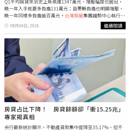
Q1平均房貸來到史上新高達1347萬元，增壓幅度也居冠，
晚一年入手就要多負擔131萬元；苗栗縣負擔也明顯增壓，
晚一年同樣多負擔逾百萬元。
台灣房屋
集團趨勢中心執行長
張旭嵐表示，近年都會區房價漲勢顯著，房市買氣也逐漸向
繼續閱讀
08月04日, 2026
周邊縣市外溢，尤其部分縣市因具備產業投資、人口移入及
就業支撐紅利，更成為房市焦點。其中，新竹縣市受惠於新
竹科學園區帶動大量科技人才就業與移居，竹北更發展成科
技族群主要聚落，住宅需求穩定，也進一步推升周邊房市表
現。苗栗縣同樣受惠桃竹苗大矽谷計畫、新竹外溢效應，串
聯竹南科學園區、頭份地區成為科技廊帶推升區段房價；嘉
義縣市則有嘉義科學園區、台積電設廠及高鐵生活圈紅利，
吸引自住與置產需求進駐，帶動房價補漲力道明顯，房貸規
模也同步攀升。張旭嵐表示，全台房市持續受信用管制影
響，投資買盤轉趨保守，市場資金逐漸回歸自住需求，而非
六都房市向來以在地自住基本盤為主，因此價量波動相對
小。且青安3.0接續支撐首購市場，婚育家庭有機會貸到
房貸占比下降！ 房貸餘額卻「衝15.25兆」
1500萬，而目前這些縣市的貸款金額多數落在千萬之內，
專家揭真相
總價也符合門檻，又具產業題材優勢，有利首購族兼顧就業
與自住規劃。半數購屋族偏好住宅大樓觀察非六都各縣市
央行最新統計顯示，不動產貸款集中度降至35.17%，但不