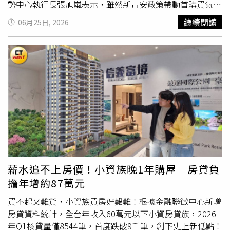
住需求，也有助延續房市相關產業動能。交屋潮顯示過去累
格上漲，導致相關設備價格攀升。今年6月教養設備及用具
勢中心執行長張旭嵐表示，雖然新青安政策帶動首購買氣，
積的購屋需求正在逐步實現，對市場資金仍具有支撐效果。
類CPI年增率創下44年半新高，未來民眾購買電腦、筆電等
上路以來小資核貸量一度衝上單季1.8萬筆高峰，不過限貸
繼續閱讀
06月25日, 2026
Q5：目前市場對首購族有哪些有利條件？市場回歸理性
產品，恐面臨15%至20%的漲幅。王世堅表示，美國聯準會
令後銀行核貸從嚴，財務條件有限的小資族，在房市盤整之
後，首購族擁有更多看屋、比價與議價時間，不必像過去一
（Fed）過去為抑制通膨曾採取連續升息措施，相較之下，
際態度也更為保守，也讓小資購屋力明顯壓縮。張旭嵐表
樣急著追價。只要收入穩定、信用條件良好，仍有機會取得
台灣央行近3年以物價穩定為由維持利率不變，政策方向值
示，近年房價持續墊高，加上限貸措施未明顯鬆綁，使小資
房貸，並在市場盤整期間挑選更符合需求的產品。Q6：房
得重新檢視。他透露，央行內部也並非完全一致支持凍結利
購屋族面臨「房價高、自備款增加、貸款難」三重壓力。以
市降溫，對長期置產族反而是機會嗎？對重視長期持有的人
率，已有理事認為目前可能是升息時機。他寫道：「面對如
今年Q1平均購屋總價已突破千萬元門檻，同時平均核貸成
而言，市場降溫有助降低追高風險，也能更從容評估區域發
此真實的物價壓力，連央行內部都不再是一致通過凍漲，有
數創2020年信用管制以來新低，降至僅剩74.72%，等於平
展與產品條件。具備產業聚落、交通建設、人口移入及成熟
理事已明確指出現在是升息的時機！」最後，王世堅要求央
均自備款成數約要2成5，加上利率條件創高，顯示銀行審核
生活機能的區域，仍有機會展現較強的保值與成長潛力。
行，不應再以「物價平穩」淡化通膨現況，面對房價高漲與
仍趨於保守，尤其對財務條件有限的客群可能更為謹慎，讓
Q7：現在房市還有哪些區域值得關注？市場已從全面普漲
生活成本增加，應持續維持房市信用管制，並重新評估利率
小資族不只購屋門檻越來越高，還越來越難貸。小資房貸全
轉向「選區不選市」。具備AI科技產業、重大交通建設、就
政策，避免資金過度流向房地產市場，「否則只是讓升斗小
面升壓 台南負擔年增不輸雙北進一步觀察，年收60萬以下
業機會、人口紅利及完整生活機能的區域，通常擁有較穩定
民的購屋夢更加遙不可及！」大盤跌、營建漲！ 專家揭輪
小資房貸族，平均房屋鑑估值全面站上千萬元大關！房貸負
的自住需求，也更有機會在市場盤整中率先回穩。Q8：整
動2關鍵：房市回溫前兆台積電1個月漲12%！ 他問「哪區
擔也跟著全面升壓，雙北小資房貸金額持續居高，平均要扛
薪水追不上房價！小資族晚1年購屋 房貸負
體來看，房市目前最正向的訊號是什麼？最正向的訊號，是
房價跟得上」 釣出包租公揭致富密碼台積電帶旺高雄！ 年
破千萬元房貸，晚一年入手，房貸負擔皆跳增破百萬元；中
擔年增約87萬元
房市資金沒有全面撤離，首購、自住、換屋及交屋需求仍持
收「百萬里」暴增13個 這里房價最抗跌
南部小資雖成家壓力較輕，但負擔同步加壓，其中，台南市
續支撐市場。隨著短期炒作降溫，市場正從過熱走向健康，
增壓幅度不輸雙北，房貸負擔年增額同樣突破百萬元！六都
買不起又難貸，小資族買房好艱難！根據金融聯徵中心新增
未來房價與交易也將更回歸區域基本面與真實需求。股市賺
僅桃園年增30萬元，貸款壓力增幅較緩。
台灣房屋
集團趨勢
房貸資料統計，全台年收入60萬元以下小資房貸族，2026
飽錢去哪？專家：「這波」恐回流房市股市賺飽錢去哪？專
中心經理李家妮表示，雙北高房價已是長期現象，但台南近
年Q1核貸量僅8544筆，首度跌破9千筆，創下史上新低點！