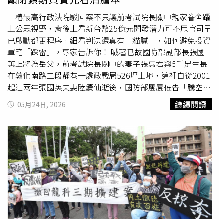
社區後花園；整體規劃雖非走高樓豪宅路線，不過強調制震
及防災功能，不僅有獨立供電系統，可以在跳電時持續供
一樁最高行政法院駁回案不只讓前考試院長關中親家眷舍躍
電，還有防災避難室等規劃，尤其豪宅位置近博愛特區一
上公眾視野，背後上看新台幣25億元開發潛力可不甩官司早
帶，區段的治安森嚴程度突出，皆為豪宅頂規。「松濤苑」
已啟動都更程序，細看判決還真有「貓膩」，如何避免投資
曾被蘇富比國際物業選為全球5大夢幻豪宅之一，基地面積
軍宅「踩雷」，專家告訴你！ 喊著已故國防部副部長張國
超過1200坪。觀察實價登錄交易，「松濤苑」僅2樓有轉售
英上將為岳父，前考試院長關中的妻子張惠君與5手足生長
紀錄，其餘還有少數樓層尚未出售，其中5樓、10樓皆尚未
在敦化南路二段靜巷一處政戰局526坪土地，這裡自從2001
出現交易，目前售屋網上9樓戶以4.29億元掛售，單價約
起連兩年張國英夫妻陸續仙逝後，國防部屢屢催告「騰空返
251.7萬元，該戶註明開放格局，仍為毛胚屋，原屋主尚未
還」土地，但張家6手足認為1971年房子是自家老爸蓋的，
繼續閱讀
05月24日, 2026
裝潢入住。 張旭嵐指出，「松濤苑」坪數大總價高，最低
縱使民事判決「拆屋還地」了，國防部也該補償地上物價
門檻要4、5億元，從開賣至今就很佛系銷售，幾乎以一年一
金，然國防部可不甩張家請求，張家二兒子、前亞洲通董事
戶的方式尋找有緣人，如今頂級豪宅推陳出新，選擇多元，
長張中生氣得告上行政法院，目前最高行政法院終局駁回，
不過以其地段位置和整體規劃仍有其代表性，因此比較吸引
張中生仍忿忿不平，矢言再審討公道。 張家友人批評，關
低調企業家族或富豪的目光。
鍵爭點「軍事機關同意劃撥在營公地供軍人自費建築眷舍使
用的公文書」到底算不算行政處分，收案的最高行第二庭其
實也沒很篤定，便「傳閱」其他庭詢問書面意見，「大家都
當副知公文點過去」，根本沒空管別庭的事情，卻被認為
「其他庭都支持本庭看法」，簡直忽視時任司法院長許宗力
力推的「大法庭制度」，讓此案錯過會議中以多數決甚至共