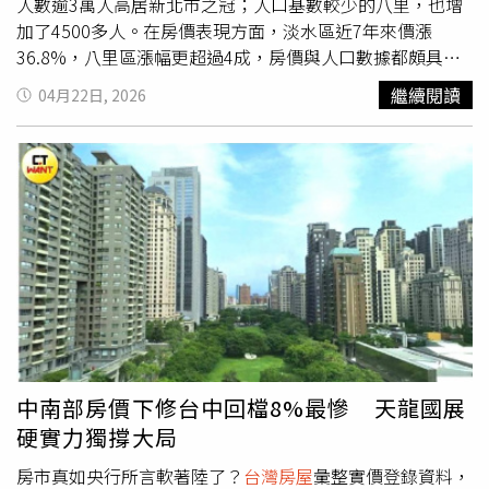
雄市，5年前買老公寓，自備款還不用百萬元，來到2025
人數逾3萬人高居新北市之冠；人口基數較少的八里，也增
年，平均自備款壓力均已飆升突破百萬門檻，其中台南自備
加了4500多人。在房價表現方面，淡水區近7年來價漲
款成數相較5年前提高約7.3個百分點。
台灣房屋
集團趨勢中
36.8%，八里區漲幅更超過4成，房價與人口數據都頗具慶
心經理李家妮表示，台南隨著新興重劃區開發擴大，新案供
祝行情。
台灣房屋
集團趨勢中心執行長張旭嵐表示，淡水人
繼續閱讀
04月22日, 2026
給持續增加，帶動中古市場出現補漲效應，由於台南老公寓
引頸期盼的淡江大橋，有助舒緩前往桃園和新北的車流，過
房價基期較低，補漲力道更為明顯，雖整體總價仍親民，但
去居民高度仰賴關渡大橋的情況，隨著淡江大橋通車，可縮
負擔壓力已加速超車。李家妮表示，也因為價格帶快速上
短淡水到八里的交通時間至少15分鐘以上，前往五股、板
揚，影響老公寓在市場結構及流動性相對弱化，銀行授信配
橋、新莊等地的通勤族，透過淡江大橋接上64快速道路，可
置上也更傾向集中於風險較低的新屋產品，加上台南30歲以
免於過度集中在紅樹林關渡，大約能分散3成車流，等於解
下小資族進場比例增加，該族群整體信用條件有限，綜合影
決了淡水長久以來的交通痛點，加上相對平實的房價優勢，
響下，使核貸條件本就保守的老公寓，可貸金額再往下調，
讓移居人潮持續湧入。不僅如此，淡江大橋還可與「平民版
自備款壓力也因此升高。
高速公路的」台61線西濱快速道路銜接，使新北的淡水、三
芝等北海岸城鎮，往來蘆竹、林口、觀音及桃園國際機場的
交通時間大幅節省近半小時，還會規劃機場快線公車，將國
際遊客導引至觀光資源豐富的北海岸，可說是北桃海岸線的
新動脈，原本的都會區邊緣，發展也可望翻轉，因此沿線的
中南部房價下修台中回檔8%最慘 天龍國展
房地產價值也愈來愈受肯定。觀察淡江大橋兩端的房價表
硬實力獨撐大局
現，淡水從每坪22.8萬漲到31.2萬元，漲幅超過36%；八里
漲幅甚至飆上40.1%，一路從不到2字頭，漲到直逼3字頭。
房市真如央行所言軟著陸了？
台灣房屋
彙整實價登錄資料，