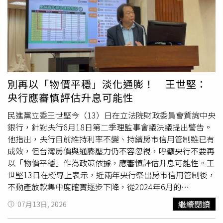
移轉棟數僅約12.4萬棟，創近10年同期新低，若下半年市場
住宅正好成為高資產族群資產配置的選項之一。高總價市場
買氣未明顯回升，全年交易量恐面臨26萬棟保衛戰，顯示整
率先反映 今年已28筆突破200萬門檻高端住宅市場也率先
體房市景氣仍偏緩，部分區域甚至相對低迷。因此，目前較
反映這股熱度。根據最新實價登錄，今年全台單價超過200
精準的解讀應是，貸款餘額的微幅增加，主要受到新案交屋
萬元的預售及成屋豪宅交易已累計28筆，分布於11個社
潮支撐，並不能視為房市已全面回溫，也不代表銀行資金已
區，顯示高總價產品仍有一定買盤支撐。從市場表現來看，
全面回籠房地產市場。房市回歸基本面 首購自住撐起市場
今年豪宅交易呈現明顯集中化，高單價個案持續受到關注，
整體而言，央行信用管制已逐步改變房市買盤結構，高槓
也反映具備稀有性、地段優勢與保值條件的產品，仍是買家
別再以「物價平穩」淡化通膨！ 王世堅：
桿、短線轉售及跟風投資需求降溫，但首購、自住、換屋與
的優先選項。在整體住宅市場觀望氣氛較濃之際，資金更傾
央行應審慎評估升息可能性
交屋需求仍持續存在，使房市資金沒有全面退場。對市場而
向先流向核心地段與高端產品。不動產配置比重增加 豪宅
言，投機買盤退場後，交易逐漸回歸區位、產品、價格與實
成資金回流第一站
台灣房屋
集團趨勢中心執行長張旭嵐指
民進黨立委王世堅今（13）日在立法院財政委員會質詢中央
際居住需求，也有助房市從全面追價，走向「選區、選產
出，近年台股走高確實創造不小的財富效應，不少高資產族
銀行，針對央行6月18日第二季理監事會議決議提出警告。
品、看基本面」的新階段。對長期置產族而言，現階段雖非
在金融資產累積獲利後，開始提高不動產配置比重。她認
他指出，央行目前維持利率不變、持續房市信用管制雖已有
全面多頭行情，但市場降溫也提供更充裕的看屋、比價與議
為，豪宅因供給稀少、買方資金相對充裕，且較不受房貸限
成效，但台灣房價與通膨壓力仍不容忽視，呼籲央行不要再
價空間。具備產業聚落、交通建設、人口移入及成熟生活機
制與央行信用管制影響，因此往往成為資金回流房市的第一
以「物價平穩」作為政策依據，應審慎評估升息可能性。王
能的區域，仍有機會在市場盤整中展現較強支撐力。觀察房
站。不過，一般住宅市場買氣仍偏觀望，主要受到貸款條
世堅13日在粉專上表示，近兩年央行祭出房市信用管制後，
市 不能只看集中度一項數字專家提醒，判斷房市資金是否
件、信用管制及房價壓力影響，整體交易動能尚未明顯回
不動產放款集中度確實逐步下降，從2024年6月的
回溫，不能只觀察不動產貸款集中度或貸款餘額，還應同步
溫；相較之下，高總價產品則因買方資金條件較充裕，股市
37.61%，降至今年5月的35.17%，已接近央行原先設定的
繼續閱讀
07月13日, 2026
檢視建物買賣移轉棟數、房貸核准金額、平均核貸成數、銀
獲利後轉向不動產配置的情況較為明顯。下半年走勢待觀
35%目標，顯示政策發揮一定效果。不過，他認為房市警訊
行鑑價、房貸利率與新案交屋量。現階段房市較貼近的描
察 股轉房仍有延伸空間若下半年股市持續升溫，市場信心
仍未解除，不能因為集中度下降就放鬆警戒。他指出，台灣