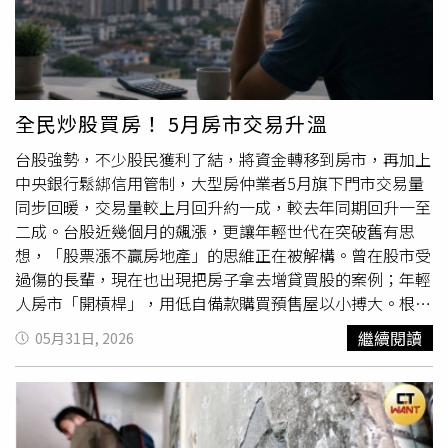
為下半年房市的重要變數。
量新屋供給，買氣吸納北北桃首購族與年輕家庭。張旭嵐指
出，老屋雖然具備總價較低、地段機能成熟等優勢，但也可
能面臨建物結構老化、維修成本增加及貸款條件受限等問
題，影響居住品質與貸款上的財務壓力。另根據統計，六都
各行政區中，平均購屋屋齡最年輕寶座，由台南市善化區摘
全民炒股買房！ 5月房市交易升溫
下，平均購屋屋齡僅有約14.7年。其餘像是新北市淡水區、
台股強勢，不少股民獲利了結，將資金轉移到房市，再加上
桃園市桃園區，平均購屋屋齡均僅約2字頭左右。台北市則
中央銀行鬆綁信用管制，大型房仲業者5月旗下門市交易量
以內湖區最年輕，但平均屋齡也有30.8年，
台灣房屋
集團趨
同步回暖，交易量較上月回升約一成，較去年同期回升一至
勢中心經理李家妮表示，購屋屋齡較年輕的行政區，多半受
二成。台股近幾個月的飆漲，更讓年輕世代在突破舊有思
惠於新興重劃區開發、重大建設或產業聚落帶動，使輕屋齡
想，「股票漲不贏房地產」的思維正在被解構。曾在股市受
住宅供給充足，加上首購族與年輕家庭普遍偏好屋況新穎、
過傷的長輩，現在也出現把房子拿去增貸買股的案例；年輕
具電梯及完善公設的住宅產品，因此房價相對親民的蛋白區
人房市「開槓桿」，用低自備款購買預售屋以小搏大。根據
重劃區，更容易吸引自住買盤進駐，也使區段整體交易屋齡
各房仲業者公布5月房市交易資料顯示，永慶房產集團月增
相對年輕。像是新北市淡水區，因淡海新市鎮持續推案，市
繼續閱讀
05月31日, 2026
12％、年增23％；住商機構月增9.5％、年增10.4％；中信
場新屋供需湧現；台南市善化區則受惠於南科產業效應，吸
房屋月增8.5％、年增3.2％；
台灣房屋
月增12％、年增
引大量科技就業人口進駐，以善化購屋熱區LM特區來說，
15.4％。永慶房屋研展中心副理陳金萍表示，5月台股大漲
近年來新興住宅聚落開發快速，該特區住宅最老屋齡僅有14
讓財富效果發酵，部分資金趁高位獲利了結，房市買氣回
年，也帶動該區交易屋齡維持在相對年輕的水準。
溫。住商不動產企研室執行總監徐佳馨指出，雖然房地產漲