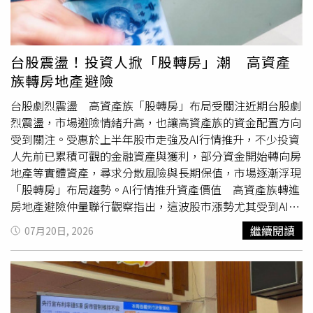
嵐指出，目前市場並非沒有買方，而是從過去追價、搶進的
至於大安區亦有12間餐廳入榜，不乏隱身巷弄的日本料理
熱絡狀態，逐漸轉向以自住需求為核心的理性交易。首購族
店，東區大型餐飲店面多在主幹道，逛街人潮多隱密性不
仍有成家需求，換屋族也有改善居住品質的實際需要，成為
高，反倒催生了巷弄店面商機，尤其日本料理店講究溫馨氛
現階段支撐市場的重要力量。近年最大交屋潮 撐住房貸餘
圍，近距離和師傅互動，鑑賞製作過程，因此整體空間需求
台股震盪！投資人掀「股轉房」潮 高資產
額續增針對不動產貸款餘額仍緩步上升，賴志昶分析，主因
不如歐式料理或西餐廳高，大安區巷弄內鬧中取靜的特質，
族轉房地產避險
之一是2020年正值房市多頭，當時大量預售建案進場銷
更能符合日本料理經營氛圍需求。此外，新竹與台南這次也
售，若以平均約5年工期推估，完工交屋時間多集中於2025
首度摘星。其中新竹首間摘星的餐廳「鮨安」，位於竹北高
台股劇烈震盪 高資產族「股轉房」布局受關注近期台股劇
年至2026年。他認為，2025年至2026年甚至可說是近年最
鐵特區，周邊鄰里近年的家戶平均年所得超過300萬元，是
烈震盪，市場避險情緒升高，也讓高資產族的資金配置方向
大一波新案交屋潮。隨著預售屋陸續完工、買方辦理對保與
全台灣最富有的區域之一，被視為台北之外的「新天龍
受到關注。受惠於上半年股市走強及AI行情推升，不少投資
房貸撥款，相關貸款需求集中入帳，因此即使當前房市成交
國」，居民的高所得，也帶動高消費餐飲的崛起，成功孕育
人先前已累積可觀的金融資產與獲利，部分資金開始轉向房
量降溫，不動產貸款餘額仍可能持續緩步增加。這也顯示，
出新竹地區首間米其林摘星餐廳。台灣小吃之都的台南市，
地產等實體資產，尋求分散風險與長期保值，市場逐漸浮現
房貸餘額增加不完全來自當期新增買氣，部分其實是數年前
也憑藉漁光島上新開幕的「予島」，晉升米其林星級城市。
「股轉房」布局趨勢。AI行情推升資產價值 高資產族轉進
預售交易延後反映的交屋與撥款需求。貸款餘額增加 不等
漁光島雖是居住人口稀少的海岸沙洲，但沙灘美景吸引大量
房地產避險仲量聯行觀察指出，這波股市漲勢尤其受到AI題
於房市全面回溫不過，兩位專家均提醒，不動產貸款餘額增
遊客到訪，且漁光島還鄰近亞果遊艇港，是富人休閒娛樂的
材推升，不只放大科技資產價值，也讓部分高資產族重新調
繼續閱讀
07月20日, 2026
加，不宜直接等同於市場交易量全面回升，更不能據此解讀
重鎮，加上漁光島旁的安平五期重劃區，不僅是台南市的府
整資產配置，將獲利資金移往房地產等實體資產，作為分散
為銀行資金已全面回流房市。張旭嵐表示，房貸還款年期普
會行政中樞，也是台南市高樓建築最密集的豪宅聚落，因此
風險與保值布局的一環。EBC《理財必修課》主持人「基金
遍較長，舊有貸款餘額消化速度有限，加上過去預售案陸續
對精緻餐飲的接受度高，順利讓台南在米其林的星級爭霸中
小姐姐」詹璇依也指出，「股轉房」的現象，主要來自部分
完工交屋，即使近期市場交易量下降，整體貸款餘額仍可能
突圍。
投資人在股市大漲後選擇獲利了結。她認為，上半年台股表
增加。賴志昶指出，根據內政部統計，今年上半年建物買賣
現相當亮眼，帶動資金開始尋找相對穩定的停泊點，而高端