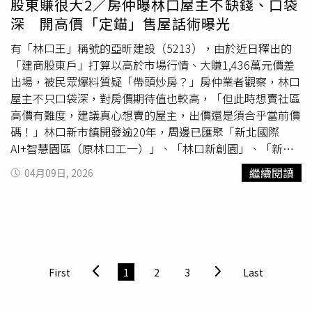
股東賺很大2／房仲曝林口屋主不缺錢、口袋
著。
台灣房屋
集團趨勢中心資深經理陳定中表示，房價萎縮
深 開高價「定錨」售屋話術曝光
幅度最大的台中市，主要有兩大市場發展催化房市修正，首
先是「蛋白區等讓利」，近年台中新興重劃區推案量可觀，
有「林口王」稱號的亞昕建設（5213），由於近日釋出的
市場競爭壓力較大，尤其海線、屯區外圍等蛋白重劃區，消
「建商股東戶」打算以高於市場行情、大賺1,436萬元價差
費者期待賣方讓利的心態更濃厚，因此價格支撐力較淡，也
出場，被民眾爆料質疑「帶頭炒房？」房仲業者觀察，林口
讓蛋白重劃區成為台中房市的領跌先鋒。其次是「蛋黃區選
屋主不只口袋深，對房價期待值也較高，「但此時想賣社區
平價」，由於蛋黃區新案價格仍高，使自住買盤朝價格相對
高價有難度，建議真心想賣的屋主，出價還是須合乎當前價
平實的中古屋佈局；加上市區交易熱區的西屯、南屯等地，
碼！」林口新市鎮開發逾20年，周邊已匯聚「新北國際
在產業導引下，交易區段從74環內的高價市中心，逐漸轉向
AI+智慧園區（原林口工一）」、「林口新創園」、「新北
相對平價的74環外中科、精科周邊，使台中市今年Q1的交
影視城」、「國際媒體園區」與「郵政物流園區」等5大園
繼續閱讀
04月09日, 2026
易均價縮水。張旭嵐指出，央行今年首季理監事會議，強調
區，吸引大量就業人口進駐。根據新北市民政局統計，近十
信用管制以「軟著陸」為目標，從價格表現來看，市場發展
年林口人口大增近4成，目前設籍約14萬人；財政部最新數
確實符合央行期待，因此往後的政策調整，預估不會像以往
據也顯示，林口區平均家戶年收入更突破百萬大關，達
雷厲風行；但軟著陸導引市場慢慢消風，修正期也會拉長，
107.8萬元，超越南港、僅次於台北市信義區，位居新北之
所以即使短期內政策微幅放寬，市場也不至於出現應聲強彈
首。爆料民眾A小姐表示，亞昕業務今年3月向她推銷「亞昕
的明顯升溫。
昕聯心」的低樓層「股東戶」，預售入手價為1464萬元，
First
1
2
3
Last
扣除車位190萬元，換算每坪單價不到30萬元；目前該物件
已成屋2年，現在開價3003萬元，想以2900萬元成交，每坪