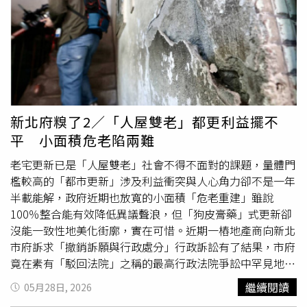
幅不如股市，但許多投資人認為房地產有保本作用，更願意
轉進房市。消基會董事暨房委會委員張欣民提到，的確可能
會有股票大戶，獲利了結選擇去置產，但因為整體房市景氣
較弱，即便有零星「股市資金轉進房市」的案例，再無明確
訊號中難掀起整體市場波瀾。
新北府糗了2／「人屋雙老」都更利益擺不
平 小面積危老陷兩難
老宅更新已是「人屋雙老」社會不得不面對的課題，量體門
檻較高的「都市更新」涉及利益衝突與人心角力卻不是一年
半載能解，政府近期也放寬的小面積「危老重建」雖說
100％整合能有效降低異議聲浪，但「狗皮膏藥」式更新卻
沒能一致性地美化街廓，實在可惜。近期一樁地產商向新北
市府訴求「撤銷訴願與行政處分」行政訴訟有了結果，市府
竟在素有「駁回法院」之稱的最高行政法院爭訟中罕見地吞
敗，原來因地產商整合一處新北2,700坪、約260戶都更期
繼續閱讀
05月28日, 2026
間，逾期未完成都更補件而被市府撤銷了都更申請，地產商