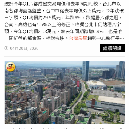
台灣房屋
集團趨勢中心資深經理陳定中分析，淡水的重劃區
統計今年Q1六都成屋交易均價和去年同期相較，台北市以
供給量大，社區大樓選擇多，中古屋單價三字頭相對親民，
南各都均面臨盤整，台中市從去年均價32.5萬元，今年跌破
總價千萬可成家，因此長期吸引小資買家，在近年市場高度
三字頭，Q1均價約29.9萬元，年跌8%，跌幅居六都之冠，
仰賴首購剛需下，價格相對有撐，不過距離台北都心較遠的
台南、高雄也有4.5%以上的修正。唯獨台北市仍站穩八字
交通問題，也一直是一大抗性，較適合北投士林的上班族，
頭，今年Q1均價81.8萬元，較去年同期微增0.9%，也是唯
或是不用趕上班的自營商或接案工作者。淡江大橋從動工到
一開紅盤的都會區，相對抗跌。
台灣房屋
趨勢中心執行長張
完工，7年之間八里區房價漲幅達4成，陳定中指出，八里的
旭嵐表示，2023年受新青安貸款激勵，加上中南部產業開
繼續閱讀
04月20日, 2026
漲幅比淡水還高，一來是八里的房價基期相對低，且八里長
發議題，帶動投資置產型購屋潮，求過於供的氛圍，導致
期以來公建話題較薄弱，淡江大橋是當地久違的建設利多，
2023~2024年出現積極追價現象。然而隨貸款限縮買氣降
因此民眾期待更高，市場反應也較鮮明；加上淡江大橋開通
溫，市場回歸理性需求，中南部案量大且利多尚未到位的區
後，以大橋為路廊的八里輕軌也更有實現的可能，中長期建
域，價格優先出現回檔；北部都會則因剛性需求相對扎實，
設遠景可期，原本能見度有限的房市發展，也因而獲得提
且公建利多諸如桃園捷運綠線、新北捷運三鶯線、淡江大橋
升。
等重大建設都於近期兌現，因此價格相對有撐，跌幅較中南
部都會輕。至於台北一枝獨秀，是六都中唯一小漲0.9%的
區域。張旭嵐分析，台北長期以來供給量稀少，且首都的區
域機能差異小，房產價值穩定。加上自住購屋受限於總價壓
力，成交的物件多以中小坪數為主；近年新案又以都更、危
老推案為主流，地段精華，整合成本高，產品朝總價低單價
高設計，對台北市的房價形成支撐，抗跌性較其他都會顯