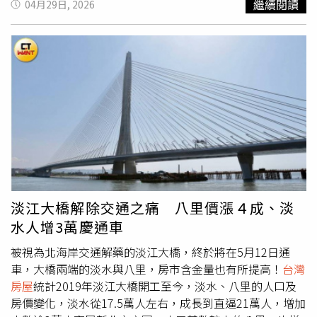
繼續閱讀
04月29日, 2026
加上幾個民代為了在新聞上有披露為老百姓爭取利益而加入
構不會這麼容易鬆動的，等牛馬明顯變少許多，房地產也撐
成5。以目前房價水準推算，想買老公寓平均自備款約需要
抗爭，不然政府的徵收價格這麼好，怎麼會不要，「當初航
不住才會有動作」。此外，也有人補充，房價問題具有區域
277萬元，相較5年前增加了74萬元，意味著買家這5年來，
空城徵收也是不願意就剔除，現在後悔死了；這時不參與，
差異，供給不足主要集中在都會區，郊區反而已有價格修正
每月平均得多存約1.2萬元，才能湊足自備款差額。進一步
以後永遠是農田，形勢比人強，現在沒有人介入就單純許多
跡象，顯示市場並非全面失衡。台北頂級生活圈 「天母、
觀察六都情況，老公寓自備款負擔全面上升，台北市在房價
了！」
民生」排不上？ 內行揭3地：真天龍核心「月少8千房貸 vs.
高基期下，老公寓平均房價來到1834萬元，平均自備款已
多200萬利息」怎選？ 專家勸：別跟自己過不去雙北土地不
達453萬元，若晚5年進場得多準備百萬元，資金壓力冠居
夠用 他問「蛋黃區會擴大」？ 網友答案一面倒
全台。
台灣房屋
集團趨勢中心執行長張旭嵐表示，雖然建物
會貶值，但是土地年年增值，加上房價高漲下，老公寓總價
相對親民，購屋族更看重其公設比低、實用空間大的優勢，
且精華地段具重建機會，改造後的利差空間大，因此對自住
小資族或投資置產族皆具吸引力。不過，銀行對老屋核貸態
度保守，加上近年信用管制趨嚴，整體核貸條件收緊，使核
淡江大橋解除交通之痛 八里價漲４成、淡
貸成數下修，因而形成「房價升、成數降」的雙重壓力，直
水人增3萬慶通車
接推升購屋門檻與自備款負擔。張旭嵐指出，觀察2025年
全台老公寓在市場的交易佔比，已出現小幅下滑的趨勢，顯
被視為北海岸交通解藥的淡江大橋，終於將在5月12日通
示在價格與資金壓力同步升高下，老公寓雖具入手門檻低的
車，大橋兩端的淡水與八里，房市含金量也有所提高！
台灣
優勢，但老屋裝修費用高，在限貸令下自備款增壓，對市場
房屋
統計2019年淡江大橋開工至今，淡水、八里的人口及
的吸引力也恐出現轉變。進一步觀察，包括桃園、台南及高
房價變化，淡水從17.5萬人左右，成長到直逼21萬人，增加