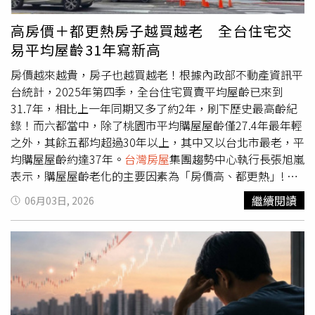
一線案場不乏來客量，但受到整體觀望氛圍、貸款限制，購
屋民眾信心持續遞延，成交就自然撲空。因此，建請政府可
高房價＋都更熱房子越買越老 全台住宅交
考慮適度放寬部分限制，例如針對換屋族、年輕家庭、首購
易平均屋齡31年寫新高
自住等需求，提供更彈性的貸款條件，讓真正有居住需求的
人不被過度限制，讓房市回到溫和、穩健、健康發展的軌
房價越來越貴，房子也越買越老！根據內政部不動產資訊平
道。高力國際不動產業主代表服務部董事黃舒衛則表示，此
台統計，2025年第四季，全台住宅買賣平均屋齡已來到
次央行理監事會議象徵房市正式告別高度政策干預階段，整
31.7年，相比上一年同期又多了約2年，刷下歷史最高齡紀
體市場結構將呈現「量穩價整、區域分化、長線資金提前布
錄！而六都當中，除了桃園市平均購屋屋齡僅27.4年最年輕
局」並行的中期格局，房市定價權亦逐步回歸購買力面，提
之外，其餘五都均超過30年以上，其中又以台北市最老，平
醒賣方認清目前的資金、供需環境，告別超漲泡影，盡早重
均購屋屋齡約達37年。
台灣房屋
集團趨勢中心執行長張旭嵐
新定價，而買方也要掌握難得的議價機會。他同時也建議主
表示，購屋屋齡老化的主要因素為「房價高、都更熱」! 隨
管機關務實檢討高價住宅總價天花板、換屋貸款需求，同時
房價持續攀升，不少購屋族只能「以屋齡換房價」的方式來
繼續閱讀
06月03日, 2026
配合都更、危老政策持續擴大、轉型，調整土建融成數，才
降低購屋門檻，使整體市場平均購屋屋齡持續墊高。尤其台
是貼近市場需求、推進產業升級的關鍵。張旭嵐也進一步指
北市精華區老屋多、新屋貴，入手中古老宅整新翻修，成為
出，下半年房市觀察重點，除了關注熱錢流向外，另一個就
市場交易主力。此外，都會區素地難求，土融條件嚴苛，讓
是通膨問題。近期我國的通膨率超過2%警戒線，若後續未
危老成為近年建商積極發展重點，也相對推促屋齡30年以上
能回落至2%以下，下半年升息的可能性將提高；由於當前
具改建潛力的老屋交易更為熱絡，推升購屋屋齡居高不下。
房貸的利率水平已來到近17年新高，升息恐加深民眾的購屋
至於桃園購屋平均屋齡六都最年輕，主要受惠於脫北潮人口
負擔，減損市場復甦力道，因此通膨高低牽動利率走勢，成
移入、重劃區開發及捷運建設帶動，不少新興開發區釋出大