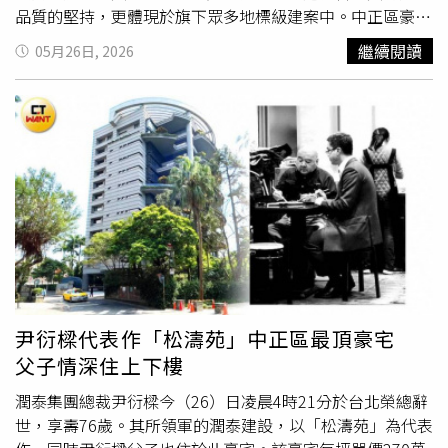
了，整區住戶只能無奈屋況愈來愈差與長輩凋零，無奈都更
品質的堅持，更體現於旗下眾多地標級建案中。中正區豪宅
法令對「卡位」者簡直是帝王條款極盡呵護，一旦修法讓廠
之王松濤苑在尹衍樑眾多建築作品中，最具代表性的莫過於
繼續閱讀
05月26日, 2026
商「百家爭鳴」只是平添區域不穩定性，陷兩難搞得一旦遇
「松濤苑」。該案鄰近總統府與植物園，入住門檻高達4、5
到「搞事」廠商，地主嘆氣之餘官府也只能攤手。新北永和
億元。自開賣以來，該案始終保持「佛系銷售」的節奏，幾
資深房仲林明賜分析，老宅享有低公設比的實在大空間，加
乎以每年僅成交一戶的速度尋覓有緣人。目前，松濤苑不僅
上已與原住戶形成密不可分的感情，要說服現居持有者參與
穩坐「兩百萬俱樂部」名單，其六樓戶曾創下單價270萬元
都更實務上真的很難。（圖／方萬民攝）新北永和資深房仲
的紀錄，至今仍是台北市中正區最高單價豪宅的紀錄保持
林明賜則提醒，一般都更往往「卡」在一樓店面不爽，像永
者。頂規制震與國家級維安
台灣房屋
趨勢中心執行長張旭嵐
和這處都更案，一樓修車廠都更後「根本不可能就地營
分析，松濤苑緊鄰8.2公頃的植物園，享有「台北市都市之
業」，一旁的快炒店也可能因新房店面沒明火而做不下去。
肺」的綠蔭視野。在規劃上，該建案不追求高樓層，而是強
他提醒，一般即使廠商喊出「一坪換一坪」，但別忘了扣除
調極致的制震與防災功能，甚至配備獨立供電系統與防災避
公設與臨路退縮，因此一樓30坪黃金店面一旦都更，「店面
難室。此外，由於地理位置鄰近博愛特區，區段治安森嚴，
分得回一半面積就要偷笑了」他坦言若苗頭不對建議別耗
各項指標皆屬豪宅頂規，深受低調企業家族與富豪青睞。精
了，或許領錢走人各自精采。資深地政士蔡岳臻則舉他山之
準布局與珍稀價值
台灣房屋
集團趨勢中心資深經理陳定中指
尹衍樑代表作「松濤苑」中正區最頂豪宅
石為例，一般「都更」和「危老」實際上可不是看房子危不
出，松濤苑基地面積逾1200坪，前身為台灣銀行宿舍。
父子情深住上下樓
危險、舊不舊，而是「地段值不值錢」，出了雙北、台中、
2008年潤泰集團以19.8億元取得土地，換算單價僅約159萬
高雄之外都更根本乏人問津，原先「居住安全」理念早已走
元，以市中心精華地段而言，購地成本極具優勢。實價登錄
潤泰集團總裁尹衍樑今（26）日凌晨4時21分於台北榮總辭
味，像推了9年的「危老」在嘉義市「也才不到5件成案」，
顯示，該案自2013年完工至今僅13筆交易紀錄，房屋單價
世，享壽76歲。其所領軍的潤泰建設，以「松濤苑」為代表
與周遭舊房子突兀地「狗皮膏藥」視覺衝擊，在雙北人口稠