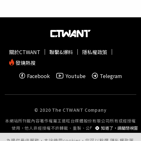
想賣60萬元，房價幾乎翻了1倍，車位價也漲到250萬元。
而根據樂屋網顯示，該社區平均成交單價為39.44萬元，歷
史最高價每坪62萬元，近一年成交均價56.99萬元。A小姐
認為亞昕身為林口在地建商，明知行情卻開高價兜售股東
戶，觀感不佳，若民眾不察很可能成為「盤子」幫忙墊高林
口房價，因而向媒體爆料。林口三井OUTLET一館和二館的
兩波開幕，成為帶動當地房市「價量齊揚」的指標題材。
關於CTWANT
聯繫&爆料
隱私權政策
（圖／新北市觀光局提供）林口新市鎮又可細分為三井
OUTLET生活圈、家樂福生活圈、北側生活圈及南勢生活
發燒熱搜
圈。此次高價待售惹議的物件位在家樂福商圈。
台灣房屋
趨
Facebook
Youtube
Telegram
勢中心資深經理陳定中分析，忠孝路以北至中山路以南又稱
家樂福生活圈，因有新市鎮第一家大型量販店在此設點，過
去房價曾領軍好一陣子，直到機捷開通、三井OUTLET營
運，價格才被三井OUTLET生活圈超過，現今新案均價坐六
望七，中古屋均價落在每坪45.3萬元。A小姐認為，亞昕股
© 2020 The CTWANT Company
東預售時入手價也才1464萬元，現在出場開價是乘以2在
本網站所刊載內容著作權屬王道旺台媒體股份有限公司所有或經授權
賣，而且還高出區域行情，讓她覺得有炒房嫌疑。（圖／A
使用，他人非經授權不許轉載、重製、公開播送或公開傳輸。
知道了，請關閉視窗
小姐提供）對於民眾爆料，陳定中表示，房價從2019年到
現在翻倍，是很有可能的，但以該物件條件來看，開價
為提供最佳服務，本站使用cookies，您可以點選
隱私權政策