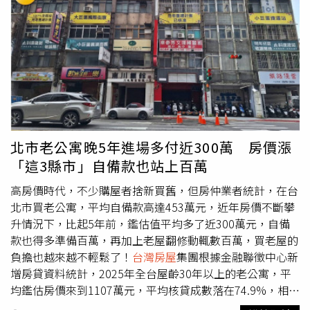
被抵押，那麼預告登記也是「白搭」，因此買賣軍宅「先看
意被徵收的，只是選擇觀望，因為還有徵收價格和賠償問題
制，並檢討優惠貸款制度中的寬限期與投資客套利空間，同
謄本再說」。 近年轉趨低調的張中生則透過律師黃本仁婉
還待商討，「沒想到最後吵過頭，變成好像大家都不歡迎台
時擴大租屋補貼與包租代管；中期則需推動稅制改革、建立
拒受訪，直指若「再審」塵埃落定後，才會考慮對外吐露心
積電到龍潭，台積電不來了，大家都很錯愕！」而當初搶先
更透明的租屋登錄制度，以及逐步增加社會住宅；長期則應
聲。 而國防部對此在截稿前則未有回應。
進場布局的新竹投資客，也被卡死。他表示，以前龍科沒有
提升社宅占比，搭配都市更新與區域發展，讓資源不再過度
臨路的土地每坪才1萬多元，最高時炒到每坪5萬元，台積電
集中。原PO認為台灣並非「沒有房子」，而是「可被有效
不來後，每坪喊到3萬多也沒人接手。目前龍科三期計畫徵
使用的供給不足」。（示意圖／取自Pexels）不過這番分析
收範圍超過85%為農牧及水利用地，建築用地約3%。據了
並未獲得一致認同，反而引來不少質疑聲音，「現在要動也
解，農地地主徵收意願較高，建地地主因多為自住，多半不
動不了，調高持有率稅金造成房價大幅度下降一堆貸款買房
想被徵收。（圖／方萬民攝）
台灣房屋
集團趨勢中心資深經
的就要補錢給銀行」、「你舉的這些地方都是私人住宅房價
北市老公寓晚5年進場多付近300萬 房價漲
理陳定中也補充表示，上一波台積電要設廠時，龍科一帶農
比台北還要貴的你知道嗎..所以你想說社宅推高房價嗎ㄏ
「這3縣市」自備款也站上百萬
地單價炒到每坪5萬元，但當時傳出政府的收購價不如預
ㄏ」、「
台灣房屋
的供給其實不低，只有『都市』的供給才
期，也是不少地主後來不願意被徵收的原因。據了解，當時
低，所以這波郊區的價格跌不少，但雙北房價修正的很有
高房價時代，不少購屋者捨新買舊，但房仲業者統計，在台
傳出收購價為4萬元。台積電不來後，土地價格雖稍有回
限」。原PO提出的打房建議遭不少網友質疑。（示意圖／
北市買老公寓，平均自備款高達453萬元，近年房價不斷攀
落，但多數地主仍希望等待價格超過5萬元以上才願意賣。
取自Pixabay）也有網友直言，關鍵從來不是不知道怎麼
升情況下，比起5年前，鑑估值平均多了近300萬元，自備
也因為有上次破局經驗，陳定中觀察，現在大家的心態都比
做，而是「是否願意做」，「我們政府知道怎麼做的，但不
款也得多準備百萬，再加上老屋翻修動輒數百萬，買老屋的
較保守，因為萬一又破局，地價上漲就沒指望，所以至今市
願意做，不是不會，是不願意、不敢」、「簡單原因複雜
負擔也越來越不輕鬆了！
台灣房屋
集團根據金融聯徵中心新
場仍相對靜悄悄。「如今策動人士已不在，農地不趁這次徵
化，只要超過一棟，持有稅就大幅提高就好，不就是政府不
增房貸資料統計，2025年全台屋齡30年以上的老公寓，平
收，以後都沒有機會，沒理由不配合！」一位在地知情人士
想做」。另一派則從風險角度切入，指出房市與金融體系緊
均鑑估房價來到1107萬元，平均核貸成數落在74.9%，相較
話說地直白，當初因為有政治力和土地正義聯盟的介入，再
密連動，一旦房價大幅修正，可能引發連鎖反應，「利益結
5年前縮水約2.8個百分點，換算自備款成數也已提高至約2