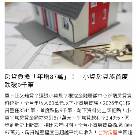
述，是資金尚未全面離場，但放款增速已受到控制；市場也
回穩後，部分獲利資金可望進一步轉向房地產等實體資產，
近年房價漲幅在全球名列前茅，政策稍微鬆綁後，市場資金
從投資需求主導，逐步回歸首購、自住、換屋及實際供需支
為房市挹注新的動能。雖然目前買氣仍主要集中在高資產客
便快速回流房市，今年初短短時間內就有高達24億元資金湧
撐的格局。對購屋人而言，與其追逐短期行情，更應聚焦自
層，但隨著股市熱度延續、政策環境若未再大幅收緊，資金
入，顯示房市資金動能仍然強勁。王世堅引用內政部住宅價
身財務能力與區域基本面，才能在分化市場中找到真正具有
流向房市的效應，未來仍有機會逐步擴散至更多產品類型，
格指數指出，國內實價住宅價格累積漲幅已達25%，漲幅甚
長期價值的標的。FAQQ1：房貸集中度下降，對房市一定是
為整體市場帶來些許回暖契機。青安3.0排富又排老？ 4縣
至超越澳洲、美國、新加坡及南韓等國家。他認為，
台灣房
利空嗎？不一定。房貸集中度下降，可能是銀行其他放款成
市恐淪「首購孤島」 北市逾半吃不到台股震盪掀「股轉
屋
持有成本偏低，加上囤房成本太低，以及長期低利率環
長速度更快，並不代表房貸金額減少。同期不動產貸款餘額
房」潮 資金轉進房市避風港
境，使部分資金集中於不動產市場，造成「富豪多屋、百姓
仍由15.06兆元增加至15.25兆元，顯示銀行仍持續承作房
一宅難求」的現象。除了房市問題，王世堅也對央行連續9
貸，房市資金並未全面退場。Q2：房貸餘額持續增加，透
次維持利率不變表達質疑。他表示，面對物價持續上升與居
露什麼市場訊號？房貸餘額增加，反映首購、自住、換屋及
高不下的房價，央行政策態度過於保守，他喊話央行「央行
房貸負擔「年增87萬」！ 小資房貸族首度
新案交屋需求仍持續存在。即使市場短期降溫，實際居住需
的消極態度實在讓人難以接受！面對通膨，該升息就要升
跌破9千筆
求仍形成基本支撐，顯示房市並非失去買盤，而是逐步回歸
息」，不能忽視民眾實際感受到的生活壓力。根據行政院主
穩健交易。Q3：央行信用管制對房市有哪些正面影響？信
計總處公布數據，今年6月消費者物價指數（CPI）年增率達
買不起又難貸？逼退小資族？根據金融聯徵中心新增房貸資
用管制有助短期炒作與高槓桿買盤退場，讓市場從追價搶
2.6%，創17個月新高，且連續兩個月突破2%的通膨警戒
料統計，全台年收入60萬元以下小資房貸族，2026年Q1核
進，轉向重視區位、產品與價格。當投機需求降溫後，房市
線，預估7月仍可能維持高檔。王世堅指出，央行原先預估
貸量僅8544筆，首度跌破9千筆，創下資料史上新低點！小
更能回歸首購、自住與實際供需，長期發展也會更加健康。
第二季CPI年增率為2.1%，但實際數據達2.17%，顯示通膨
資平均房貸金額亦來到877萬元、平均貸款利率2.49%，同
Q4：2025年至2026年交屋潮，對房市有什麼支撐？大量預
壓力正在升溫。他進一步提到，台灣還面臨「AI通膨」問
步刷新史上新高！相比去年同期，全台小資房貸負擔增加約
售案陸續完工交屋，將帶動房貸撥款、裝修、家具家電與入
題，隨著人工智慧（AI）產業需求快速增加，電子零組件價
87萬元，房貸增壓幅度已超越平均年收入！
台灣房屋
集團趨