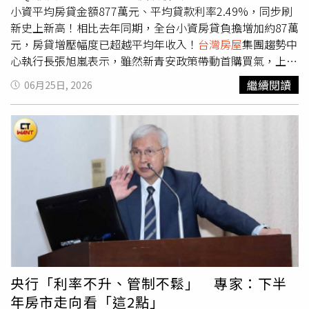
家：「這波」恐回流房市房貸占比降了！房貸餘額卻衝
年房貸負擔快速增加，增幅已不輸雙北，更凸顯產業投資與
小資平均房貸金額877萬元、平均貸款利率2.49%，同步刷
15.25兆 專家揭房市真相
建設題材帶動的房價升值效應。除了南科產業聚落持續擴
新史上新高！相比去年同期，全台小資房貸負擔增加約87萬
張，拉抬整體房價基期墊高之外，包括平實重劃區、九份子
元，房貸增壓幅度已超越平均年收入！
台灣房屋
集團趨勢中
等熱門重劃區開發紅利持續發酵，高總價住宅供給與需求同
心執行長張旭嵐表示，雖然新青安政策帶動首購買氣，上路
步增加，其中平實重劃區新案成交單價更已站上6字頭，改
以來小資核貸量一度衝上單季1.8萬筆高峰，不過限貸令後
繼續閱讀
06月25日, 2026
寫台南房價新高，也進一步帶動周邊房價走揚，加重小資族
銀行核貸從嚴，財務條件有限的小資族，在房市盤整之際態
購屋負擔。李家妮表示，小資購屋門檻已邁入「千萬住宅」
度也更為保守，也讓小資購屋力明顯壓縮。張旭嵐表示，近
時代，由於房價上漲速度明顯快於薪資成長，加上銀行核貸
年房價持續墊高，加上限貸措施未明顯鬆綁，使小資購屋族
條件仍嚴、自備款門檻提高，對年收水位較低的小資族群而
面臨「房價高、自備款增加、貸款難」三重壓力。以今年
言，購屋大門恐將愈來愈窄。房市翻身訊號浮現？ 專家預
Q1平均購屋總價已突破千萬元門檻，同時平均核貸成數創
言反攻三部曲：2027下半年有望回溫郭明鑑兼職風波延
2020年信用管制以來新低，降至僅剩74.72%，等於平均自
燒！蔡鎮宇發3點聲明：金管會要徹查疏失連續兩日成交量
備款成數約要2成5，加上利率條件創高，顯示銀行審核仍趨
奪冠！00407A超越00981A、00403A 主動ETF新星掀熱潮
於保守，尤其對財務條件有限的客群可能更為謹慎，讓小資
族不只購屋門檻越來越高，還越來越難貸。進一步觀察，雙
北小資族平均要扛破千萬元房貸，晚一年入手，房貸負擔皆
跳增破百萬元；中南部小資雖成家壓力較輕，但負擔同步加
壓，其中，台南市增壓幅度不輸雙北，房貸負擔年增額同樣
央行「利率不升、管制不鬆」 專家：下半
突破百萬元！六都僅桃園年增30萬元，貸款壓力增幅較緩。
年房市走向看「這2點」