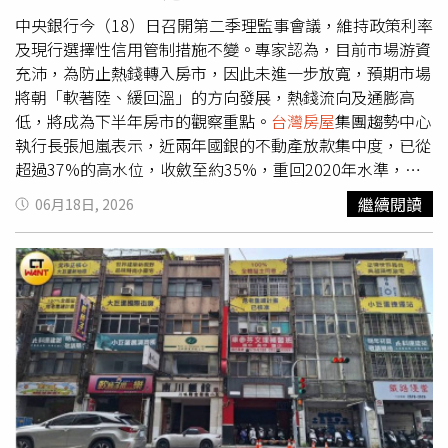
台灣房屋
集團趨勢中心經理李家妮表示，雙北高房價已是長
期現象，但台南近年房貸負擔快速增加，增幅已不輸雙北，
中央銀行今（18）日召開第二季理監事會議，維持政策利率
更凸顯產業投資與建設題材帶動的房價升值效應。除了南科
及現行選擇性信用管制措施不變。專家認為，目前市場游資
產業聚落持續擴張，拉抬整體房價基期墊高之外，包括平實
充沛，為防止熱錢轉入房市，因此未進一步放寬，預期市場
重劃區、九份子等熱門重劃區開發紅利持續發酵，高總價住
將朝「軟著陸、緩回溫」的方向發展，熱錢流向及通膨高
宅供給與需求同步增加，其中平實重劃區新案成交單價更已
低，將成為下半年房市的觀察重點。
台灣房屋
集團趨勢中心
站上6字頭，改寫台南房價新高，也進一步帶動周邊房價走
執行長張旭嵐表示，近兩年國銀的不動產放款集中度，已從
揚，加重小資族購屋負擔。李家妮表示，小資購屋門檻已邁
超過37%的高水位，收斂至約35%，重回2020年水準，落
入「千萬住宅」時代，由於房價上漲速度明顯快於薪資成
實了央行避免信用資源過度傾向房市的政策目標。但當前股
繼續閱讀
06月18日, 2026
長，加上銀行核貸條件仍嚴、自備款門檻提高，對年收水位
市大熱，市場游資充沛，為防熱錢轉入房市，央行對信用管
較低的小資族群而言，購屋大門恐將愈來愈窄。
制謹守「緊抓輕放」的原則，且Q1已針對換屋族鬆綁1成，
短期內不宜加速放寬動作。日前，央行總裁楊金龍日前一句
「信用管制就到這裡」，引發各界對信用管制調整的諸多聯
想，不少業者期待管制鬆綁。如今定案一切維持現狀，科達
建築董事長賴建程表示，雖市場預期換屋貸款成數能提升，
但政策不變對市場而言，沒有進一步的措施就是好消息！房
地產目前是「短空長多」，賴建程建議政府多關注首購族群
的權益，「現階段真正影響市場的，不只是政策，還有銀行
資金、貸款條件與買方購屋信心。」賴建程進一步指出，第