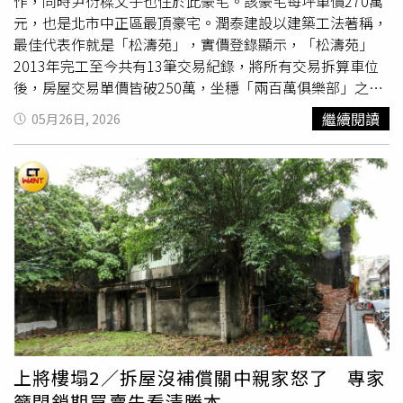
全數突破250萬，其中面積達443坪、總價8.7億元的頂樓
作，同時尹衍樑父子也住於此豪宅。該豪宅每坪單價270萬
密區肯定更是明顯。但他也坦言，都更像在嘉義市說都更也
戶，則由潤泰尹家自行留住。豪宅市場的低調典範目前松濤
元，也是北市中正區最頂豪宅。潤泰建設以建築工法著稱，
只剩市府帶頭的那幾件，民間廠商無利可圖根本甩頭就走，
苑總戶數20戶中，多數樓層仍由原買方持有，僅二樓有轉售
最佳代表作就是「松濤苑」，實價登錄顯示，「松濤苑」
回頭看新北永和這件只因市府少了「大會審議」動作就平白
紀錄。現階段售屋網上有9樓戶以4.29億元掛售，單價約
2013年完工至今共有13筆交易紀錄，將所有交易拆算車位
擱置了5年，「多少住戶等不了先走了」？呼籲新北市府須
251.7萬元，內部維持毛胚屋狀態。張旭嵐認為，即便當前
後，房屋交易單價皆破250萬，坐穩「兩百萬俱樂部」之
對外提出正式檢討。儘管負責整合的新北都更建築經理公司
頂級豪宅市場推陳出新，但松濤苑憑藉獨特的地理位置與建
列。社區最高單價為6樓戶270萬元，也是中正區最高單
繼續閱讀
05月26日, 2026
勝訴了，但董事長蔡錦宗面對CTWant去電詢問，卻表達不
築工法，依然在台灣豪宅史上佔有象徵性的地標地位。尹衍
價，使該案成為中正區最頂級的豪宅；而總價最高的戶別則
受訪並掛斷電話，絲毫不見勝訴喜悅，260戶居民究竟何時
樑今晨北榮病逝 昔因高血壓「身體2度亮紅燈」尹衍樑今晨
是頂樓戶443坪，8.7億元。「松濤苑」總戶數僅20戶，規
能住新家？至少短時間難了！
病逝 回顧76年傳奇「最斜槓人生」商界巨擘殞落！ 潤泰集
劃地上12層樓，每戶規劃約162、181坪，11、12樓甚至規
團總裁尹衍樑凌晨辭世 享壽75歲
劃330坪，屋主包括起造人潤泰總裁尹衍樑，及兒子、南山
人壽董事長尹崇堯，大咖住戶還有華威創投的資深合夥人張
志成。尹崇堯於2022年以鵬霖投資公司名義，買下自家豪
宅11樓戶，以總價8.2億元、單價250萬元成交，就住在父
親樓下。據了解，尹衍樑年輕時曾邊上班邊攻讀博士學位，
「晚上右手寫論文、左手抱剛出生的尹崇堯」；知情人士也
指出，尹衍樑珍惜親子關係，不時會找尹崇堯聚聚，父子倆
住在自家豪宅上下樓層，可見父子情深。
台灣房屋
趨勢中心
執行長張旭嵐分析，「松濤苑」緊鄰占地約8.2公頃的植物
上將樓塌2／拆屋沒補償關中親家怒了 專家
園，坐享「台北市都市之肺」，遼闊的綠蔭景觀視野，猶如
籲閉鎖期買賣先看清謄本