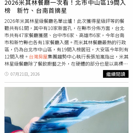
2026米其林餐廳一次看！北市中山區19間入
務並未停擺，市場仍存在首購、自住、換屋與新屋交屋等實
榜 新竹、台南首摘星
際資金需求，只是貸款增幅已受到控制。台股資金需求升
溫 其他放款成長更快央行資料顯示，近期台股交投熱絡，
2026年米其林星級餐廳名單出爐！此次獲得星級評等的餐
帶動個人理財週轉金、企業營運資金及金融相關貸款增加，
聽共有61間，其中有10家新面孔，在縣市分佈方面，台北
使銀行整體放款規模快速擴張。今年5月底，其他放款年增
市共有47家餐廳獲選、台中市6家、高雄市6家，今年台南
率達12.41%，明顯高於不動產貸款的3.49%。換句話說，
市和新竹縣也各有1家餐廳入選。而米其林餐廳最熱的行政
並非房貸金額縮水，而是其他放款跑得更快，才形成「不動
區，仍為台北市中山區，有19間入榜居冠，大安區今年則有
產貸款集中度下降、貸款餘額仍增加」的統計結果。對購屋
12間入榜。
台灣房屋
集團趨勢中心執行長張旭嵐指出，米其
人而言，這項數據也透露，銀行資金並未完全離開房市，而
林星級餐廳除了餐飲廚藝之外，在硬體的部分也是以高標準
是授信結構更加多元，房貸市場則從過去快速擴張，逐步轉
規劃，因此空間需求大，且從裝潢氛圍、服務人員比例、動
繼續閱讀
07月21日, 2026
向審慎、穩健承作。信用管制有效降溫 短期炒作買盤退場
線都經過特別設計，投入的裝潢費用也所費不貲，除了星級
大家房屋企劃研究室公關襄理賴志昶分析，央行近幾波信用
飯店之外，選擇店面也得找空間大的新大樓，比較有足夠資
管制，已有效抑制短期炒作風氣，讓過去跟風進場、高槓桿
源可以配合規劃，即使是走精緻小眾的巷弄私廚，打造規格
操作或期待短期轉售獲利的買盤逐漸淡出，也使不動產貸款
也絲毫馬虎不得。米其林餐廳最密集的中山區，主要分布在
集中度明顯下降。從市場結構來看，信用管制並非讓所有購
兩大高端商圈，一為晶華商圈，國際客多，餐飲要求水準
屋需求消失，而是提高多屋族及投資型買方的資金門檻，使
高；另外一個則為大直內湖商圈，除了因水岸豪宅聚落，豪
資金與需求重新分流。短期投機需求降溫後，市場逐步回到
宅客層密度高，加上臨近內科園區，匯集大量高收入消費族
以首購、自住、換屋及長期持有需求為主的交易格局。張旭
群，因此大直內湖商圈成為國內最具指標性的米其林商圈。