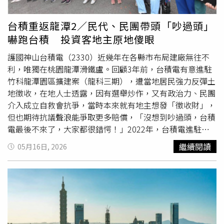
識決統一法律見解的機會實在可惜，未來聲請再審時一定會
爭執！地政士蔡岳臻（圖）提醒軍宅買賣務必先調閱最新地
台積重返龍潭2／民代、民團帶頭「吵過頭」
籍謄本搞清楚土地狀況。（圖／趙世勳攝） 非本案地政士
嚇跑台積 投資客地主原地傻眼
蔡岳臻則細看判決書後吐槽，張中生一票兄弟姊妹6人，卻
沒有人把握媽媽過世後的「眷戶承接期」，無奈「過了這村
護國神山台積電（2330）近幾年在各縣市布局建廠無往不
沒這店」，只要錯過承接期，現在實務上多數眷舍會被視為
利，唯獨在桃園龍潭滑鐵盧。回顧3年前，台積電有意進駐
國家出地「借」給你蓋房的民事「使用借貸關係」，而且那
竹科龍潭園區擴建案（龍科三期），遭當地居民強力反彈土
塊地肥到流油，國防部抓到「小辮子」當然要拿回土地。
地徵收，在地人士透露，因有選舉炒作，又有政治力、民團
蔡岳臻解說，政戰局主張只是暫時出借土地，且1971年出
介入成立自救會抗爭，當時本來就有地主想發「徵收財」，
借時不可能詳細約定借用人（張國英）蓋房成本如何計價與
但也期待抗議聲浪能爭取更多賠償，「沒想到吵過頭，台積
返還賠償，因此即使張國英繼承人有「建物所有權」不必爭
電最後不來了，大家都很錯愕！」2022年，台積電進駐龍
執，但物權分離可是大前提，張家土地「騰空返還」國防部
科三期的消息曾被視為選舉的政治利多；然而當台積電宣布
繼續閱讀
05月16日, 2026
也是必須，活脫脫就是「有借有還」的民事行為，若要去行
不再考慮進駐後，議題隨即演變為藍綠陣營交鋒的政治角
政法院進行公法請求當然被駁回，只是瘦了荷包又平添沮
力。（圖／報系資料庫）台積電進駐龍潭的消息最早可追溯
喪。「信義安和」捷運站附近有不少上將眷舍遺址，如今僅
到 2022年11月初，時任行政院長蘇貞昌在視察竹科龍潭園
前參謀總長郝柏村（圖）眷舍改建完成，其他地方都更可說
區時，搶先證實並宣布啟動「龍潭科學園區三期計畫」，當
多還在渾沌之中。（圖／翻攝自信義房屋官網）
台灣房屋
時即傳出台積電將進駐規劃1.4奈米或更先進製程廠房。然
集團趨勢中心資深經理陳定中則直言，10年來受惠於政府積
而當時再過3週即為九合一縣市長選舉，引發外界解讀該投