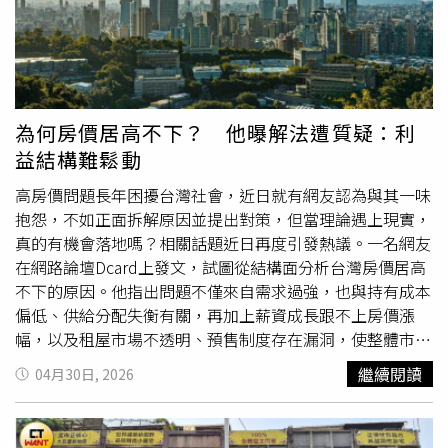
極推動老屋重建，張國英故居所在的大安區不乏公私部門整
資消息是為當時民進黨市長參選人鄭運鵬助選所拋出的政策
合都更案，像2月就有通化安和公辦都更案順利招商，未來
利多，不過最後卻由國民黨籍的張善政勝選。當時在社運人
將開發為地上23樓、總銷新台幣137億元的嶄新大樓，因此
士加入運作下，不僅組成自救會，甚至扶老攜幼北上凱道抗
區段發展的前景可期，官方對活化土地資產的態度當然也相
議，台積電因而在2023年10月宣布放棄進駐，國民兩黨也
對積極。 陳定中評估，若這處位於「住三」分區的國防部
因此互踢皮球，民進黨質疑是張市府趕走台積電，而國民黨
的老舊眷舍能與一旁軍宅眷戶整併順利活化改建，除了可進
則反指民進黨為了選舉急於曝光，才會導致計畫見光死。中
為何房價居高不下？ 他曝解法遭質疑：利
一步改善區段的環境質感，未來公辦都更後無論改建為軍宅
信房屋龍潭北龍加盟店店長傅傳霖觀察，前一波龍科三期擴
益結構難鬆動
社區或商業街廓都大有可為「單價200萬元只是地板」，但
建公聽會上，其實就有不少地主願意被徵收，但抗爭聲浪太
他也提醒軍宅不是等閒之輩能買，入手前一定要注意。 蔡
大，讓外界誤以為大家都不願意被徵收。（圖／方萬民攝）
高房價問題長年困擾台灣社會，近日就有網友認為與其一味
岳臻也對軍宅進一步示警指出，一般軍宅眷村改建有5年
中信房屋龍潭北龍加盟店長傅傳霖表示，其實早在2022年
抱怨，不如正面拆解原因並提出對策，但當理論遇上現實，
「閉鎖期」，買賣者都別忘了去看清地籍謄本上頭「其他登
以前，龍潭人都還不知道消息時，就有竹科投資客搶先到龍
真的有機會落地嗎？相關話題近日再度引發熱議。一名網友
記事項」禁止移轉期一看就現形。他還說，鎖定5年內「急
潭插旗購地，因此有不少地主其實是希望台積電進駐、土地
在網路論壇Dcard上發文，試圖從結構面分析台灣房價居高
售」國宅者雖然有機會超低價買到好物件，但別忘了與賣家
可以被徵收的。然而4年前龍科三期擴建計畫公聽會上，最
不下的原因。他指出問題不僅來自需求過強，也與持有成本
做「預告登記」時「附解除條款」特別約定事項必須細緻明
早是有個地方仕紳在會中為百姓「喊聲」，強調不少家族在
偏低、供給分配失衡有關，再加上薪資成長跟不上房價漲
確。 蔡岳臻舉例，假設一處「閉鎖期」軍宅眷舍要以500萬
此百年深耕，代代居住守護，不只是土地，還有無數回憶，
幅，以及租屋市場不透明、預售制度存在漏洞，使整體市場
元約定賣出，賣家先拿走了100萬元，最後跑路了房子沒能
不希望家園拆遷。傅傳霖回憶，這位地方仕紳講得賺人熱
逐漸失衡。他也強調，台灣並非「沒有房子」，而是「可被
繼續閱讀
04月30日, 2026
移轉，雖說「跑得了和尚跑不了廟」可以拍賣不動產索討債
淚，講完後大家還拍手鼓掌。當時的幾場公聽會，傅傳霖全
有效使用的供給不足」，例如空屋未釋出、市場流動性不
務，但這種財務槓桿崩潰的賣家「才不會只找你借錢」，若
程參與，後來不管國、民兩黨的民代，都為了幫老百姓發聲
佳，以及社會住宅數量偏少等因素，進一步加劇購屋壓力。
簽訂「預告登記」時沒先看清楚最新謄本，說不定房子早已
而站在反對立場，但據他觀察，其實也有不少地主心裡是願
針對政策方向，原PO提出分階段建議。短期應持續信用管