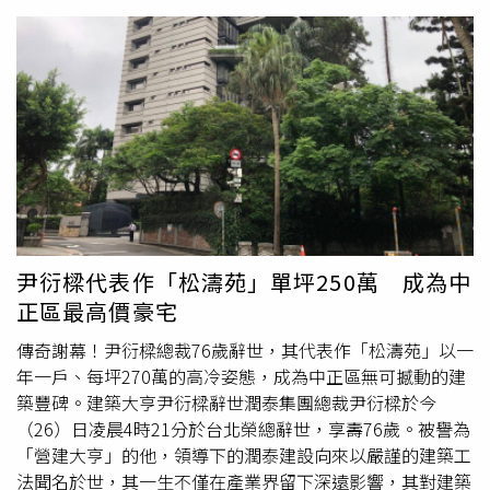
一氣之下2023年向台北高等行政法院興訟，近日由最高行
政法院終局判決，認定新北市府程序上只草草地在「大會報
告」後便撤銷了都更申請，這種關乎民眾重大權益的事豈能
如此？必須重回「大會審議」才是，命市府另為妥適處分。
台灣房屋
趨勢中心資深經理陳定中直指這裡當然要爭，因為
新北永和幅員有限、發展飽和且人口密集，可開發的土地資
源相當稀少，這區整合起來出售每坪新台幣百萬跑不掉，加
上近年永和的新建案幾乎全是危老、都更「華麗轉身」，這
攤成了活招牌未來附近老屋重建整合藍海賺個盆滿缽滿不是
問題，難怪地產商不惜和官府「翻臉」也要告到底。老宅都
更往往改變街廓長年建立的生活與消費習慣，房產專家以新
尹衍樑代表作「松濤苑」單坪250萬 成為中
北永和一處都更案分析，若整合成功嶄新大樓拔地起，恐怕
正區最高價豪宅
考量明火與消防安全，熱炒、汽車修護等店家是「回不來
了」。（圖／方萬民攝）新北市都更處副處長李擇仁則坦
傳奇謝幕！尹衍樑總裁76歲辭世，其代表作「松濤苑」以一
言，傳統「都市更新」不必全體所有人同意，因此不少地產
年一戶、每坪270萬的高冷姿態，成為中正區無可撼動的建
整合商吆喝了50％就「掛件」搶得先機，但像永和區這件
築豐碑。建築大亨尹衍樑辭世潤泰集團總裁尹衍樑於今
「福和段732地號」等2,700坪卡了260戶老屋主，一晃眼10
（26）日凌晨4時21分於台北榮總辭世，享壽76歲。被譽為
幾年地方已在抱怨「佔著茅坑不拉屎」，多次程序文書往返
「營建大亨」的他，領導下的潤泰建設向來以嚴謹的建築工
補件時，地產商一直「展好展滿」展期每補個件一年又過去
法聞名於世，其一生不僅在產業界留下深遠影響，其對建築