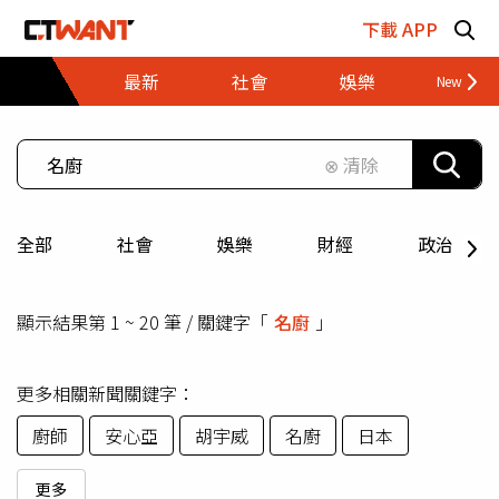
跳至主要內容區塊
下載 APP
最新
社會
娛樂
財經
⊗ 清除
全部
社會
娛樂
財經
政治
顯示結果第 1 ~ 20 筆 / 關鍵字「
名廚
」
更多相關新聞關鍵字：
廚師
安心亞
胡宇威
名廚
日本
更多