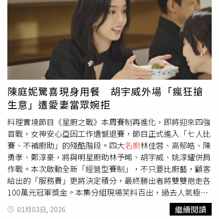
肉」「鄉蘇小排骨」「湖光閩菜佛跳牆」「上海桂花涼拉
糕」等經典佳餚與甜點。而在所有涵碧樓的年菜品項中，連
續多年回購率最高的一道菜則是「湖光閩菜佛跳牆」。涵碧
樓搶攻年菜外賣商機，今年推出「2026富饌迎歲年菜」，
共有「八寶富貴宴」與「五福如意宴」2款豐盛團圓套組，
分別適合4~6人大家庭與小家庭需求，即日起至2026年2月
16日止開放預購，訂萬元享免運，可選現場提貨或冷凍冷藏
宅配到府；滿18,000元加送雙人下午茶。環球Online力推星
陳庭妮驚喜現身用餐 胡宇威外場「瘋狂搶
級
名廚
、排隊名店、精緻圍爐等2~8人家庭年菜，在家享受
生意」遭愛妻當眾婉拒
五星享宴。（圖／環球提供）Global Mall環球Online也搶
攻年菜商機，力推星級
名廚
、排隊名店、精緻圍爐等2~8人
料理實境節目《星廚之戰》本周賽制再進化，即將迎來四強
家庭年菜，包括連5年榮獲台灣米其林一星的富錦樹台菜香
首戰，女神安心亞因工作遺憾退賽，節目正式進入「七人比
檳「榮華富錦年菜三品組」，還有台中福華飯店「榮華富錦
賽、不補廚助」的殘酷階段。四大
名廚
林佳蓉、高郁皓、陳
年菜三品組」、點水樓的火烔雞湯、點水烤方、酒釀福圓糕
勇孝、鄭淳豪，將與明星廚助林予晞、胡宇威、姚淳耀併肩
等經典佳餚，輕鬆在家享用五星享宴。另外也推出應景春節
作戰。本次啟動全新「經營型賽制」，不只要比廚藝，顧客
禮盒望月「春節限定雜錦禮盒」與「春節限定蝴蝶酥禮
給出的「服務費」更將決定積分，最終勝出者將雙雙抱走各
盒」，經典蝴蝶酥及曲奇餅乾層層酥香、濃郁可口，口碑與
100萬元冠軍獎金。本集分組現場笑料百出，過去人氣極高
質感兼具，以及和生御品「馥郁牡丹雙層禮盒」以象徵富貴
的胡宇威此次竟「乏人問津」，遭主持人鍾欣凌猛虧：「現
繼續閱讀
01月03日, 2026
的牡丹為主題，奢華燙金與精美雕刻的外盒展現貴氣質感，
在沒人要你了。」反觀林予晞成為搶手焦點，更讓高郁皓使