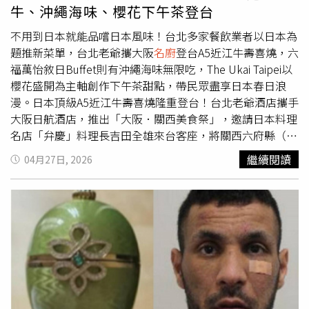
牛、沖繩海味、櫻花下午茶登台
不用到日本就能品嚐日本風味！台北多家餐飲業者以日本為
題推新菜單，台北老爺攜大阪
名廚
登台A5近江牛壽喜燒，六
福萬怡敘日Buffet則有沖繩海味無限吃，The Ukai Taipei以
櫻花盛開為主軸創作下午茶甜點，帶民眾盡享日本春日浪
漫。日本頂級A5近江牛壽喜燒隆重登台！台北老爺酒店攜手
大阪日航酒店，推出「大阪．關西美食祭」，邀請日本料理
名店「弁慶」料理長吉田全雄來台客座，將關西六府縣（大
阪、京都、滋賀、奈良、和歌山、兵庫）的料理精華，以完
繼續閱讀
04月27日, 2026
整會席形式搬上台北老爺餐桌。此次最大亮點為選用日本三
大和牛之一的滋賀縣A5頂級近江牛，近江牛是日本最古老的
和牛品種之一，擁有超過400年歷史，A5等級的BMS12油花
分布細緻均勻，脂肪融點低，入口即化，油香細緻且不顯厚
重，被視為頂級和牛中的代表。此次以台灣少見的關西風壽
喜燒「先煎後調味」的料理手法，呈現油花融化、香氣釋放
的視覺與味覺雙重體驗。讓消費者不需飛日本，也能在台北
品嚐關西最具代表性的和牛料理。「大阪．關西美食祭」套
餐於台北老爺中山日本料理廳獨家推出，每套4,280元