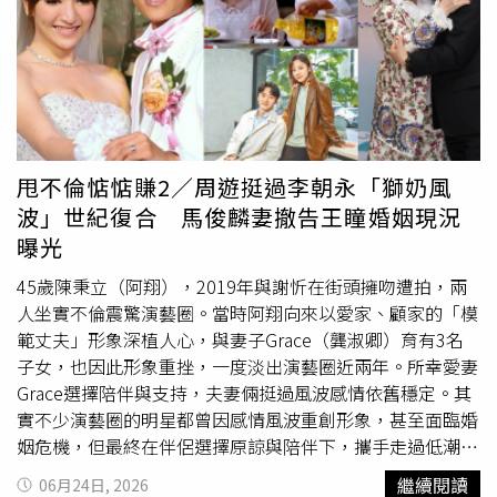
師。」經歷過那次生死關頭後，郭彥甫坦言，如今最想提醒
友善，且信仰文化與韓國有許多相似之處，因此更加確信這
過去的自己，就是「不要因為小小感冒症狀就懶得看醫
個決定。尹大滿昨已錄製台灣節目，他覺得唐綺陽氣場很
生。」他也笑說，如果現在再安排一次海外旅行，行李箱裡
好，適合發展書籍、App等事業，他看到許光漢的照片後，
一定會放進感冒藥、外套以及一雙好走的鞋，把健康放在第
則認為對方很適合往海外發展。至於未來在台灣的規畫，他
一位。近年從藝人轉型為畫家的郭彥甫，生活步調也與過去
慎重考慮以「與當地粉絲交流」為核心的活動，他說：「對
截然不同，他坦言身心狀態「真的不一樣了」，至於創作遇
於一直以來給予我毫無保留的關注與支持的台灣粉絲，我點
到瓶頸時，他笑說自己的紓壓方式很簡單，就是「開車」。
滴在心並深表謝意，未來我也會全力以赴，用最好的一面來
甩不倫惦惦賺2／周遊挺過李朝永「獅奶風
談到如何維持良好狀態，他則表示自己沒有特別保養秘訣，
報答大家。」
波」世紀復合 馬俊麟妻撤告王瞳婚姻現況
「維持對事物的好奇心，我覺得很有幫助。」
曝光
45歲陳秉立（阿翔），2019年與謝忻在街頭擁吻遭拍，兩
人坐實不倫震驚演藝圈。當時阿翔向來以愛家、顧家的「模
範丈夫」形象深植人心，與妻子Grace（龔淑卿）育有3名
子女，也因此形象重挫，一度淡出演藝圈近兩年。所幸愛妻
Grace選擇陪伴與支持，夫妻倆挺過風波感情依舊穩定。其
實不少演藝圈的明星都曾因感情風波重創形象，甚至面臨婚
姻危機，但最終在伴侶選擇原諒與陪伴下，攜手走過低潮，
也讓外界見證婚姻中的包容與修復力量。周遊和李朝永上演
繼續閱讀
06月24日, 2026