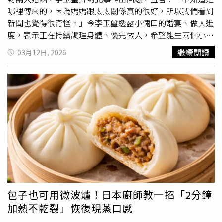
加入萬豪國際集團掛上「傲途格精選酒店」的高端新品牌。
中東油輪，但緊張情勢短期內難以緩解。為了確保零組件供
哪裡傳來的，因為媽媽跟太太關係真的很好，所以我們看到
去年全台觀光旅館營收共634.6億元，而台北市就占總量的
應無虞，TTK Prestige等廚具大廠已準備捨棄海運，改採空
新聞也覺得很奇怪。」今李玉璽透露小倆口的婚宴、做人進
一半，商總榮譽理事長賴正鎰認為觀光政策應調整，避免出
運方式進口零組件，即便必須吸收高昂的運費成本，也要確
度，表示正在持續調理身體、優先做人，希望能生兩個小
現城鄉差距。（圖／林榮芳攝）北市各個觀光旅館表現可圈
保能在這場能源危機引發的家電搶購潮中維持供貨。
孩，成功懷孕後才會舉辦婚宴。而自認廚藝不太好的李玉璽
繼續閱讀
03月12日, 2026
可點，去年合計營收為321.6億元，全台觀光旅館加總營收
透露，在家多由老婆許允樂下廚，自己有時會幫忙備料。接
則為634.6億元，等於北市撐起全台觀光旅館半邊天。「雖
下來他將隨團隊開著餐車前往宜蘭、花蓮、台東、屏東、高
然國際觀光客來台有增加，但絕大多數、約有7成都停留在
雄、台南、嘉義、雲林、南投、台中、新竹等地，展開17天
台北市！」商總榮譽理事長賴正鎰就直言，這是台灣觀光旅
的環島活動，雖然希望老婆可以來探班，但因為目前還不知
遊政策出了錯誤，才會出現台北觀光飯店吃飽飽，但反觀在
道錄製流程，擔心會因為太忙無暇顧及另一半，打算先邊走
墾丁或阿里山的觀光旅館業績出現衰退的情況，他建議，希
邊看之後再作打算。《開火開伙》將由鄭智善（左2）、川
望政府能夠趕緊調整觀光宣傳政策，比如到外國行銷台灣的
越達（右2），兩位韓日主廚領軍 以台灣食材進行料理對
預算要從12億元，增加到30億元，救救國旅和在地觀光產
決。（圖／TVBS提供）《開火開伙》最大亮點，莫過於韓
業！
日兩大
名廚
的正面對決。因《黑白大廚》備受關注的韓國
「港點女王」鄭智善，對於此次合作既緊張又期待。她很開
心能藉此深入了解台灣文化與食材，同時也透露有在台灣展
店的計畫，「會在台北附近」。而首次來台就接受環島錄影
包子也可用微波爐！日本廚師教一招「2分鐘
的日本「料理貴公子」川越達也，坦言幾個月前收到邀約十
加熱不乾裂」恢復現蒸口感
分猶豫，因為要離家半個多月，讓他放心不下太太，還有家