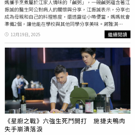
媽攜手烹煮屬於江家人情味的「鹹粥」，一碗鹹粥蘊含著江
振誠的醫生阿公對病人的關懷與分享，江振誠表示，分享也
成為母親和自己的料理態度，還透露從小帶便當，媽媽就會
準備2個，讓他能在學校與其他同學分享美味。蔣雅淇
（右）在江振誠介紹下認識認養的農田。（圖／TVBS提
繼續閱讀
12月19日, 2025
供）江振誠本次與媽媽聯手熬煮「鹹粥」，他解釋選擇鹹
粥，源於過去家中三代同堂，阿公是醫生，阿公為家境不優
渥的病人看診後，會端上一碗熱騰騰的鹹粥招待他們，並告
訴對方「不用收錢」。對江振誠而言，鹹粥有飽足感又有誠
意、代表滿滿的台灣味。江振誠每到國外，也總會以鹹粥介
紹自己是從哪裡來，藉由鹹粥帶出自己料理的態度─「分
享」，他還透露：「小時候上學，媽媽會幫我準備2個便
當，一個自己吃、另一個就可以和同學分享。」江振誠難得
和媽媽在鏡頭前聯手做料理，他樂得當起二廚，江媽媽一
聲：「弟弟，給我那個胡椒！」江振誠立刻將胡椒撒進鍋
中，配合默契滿分，隨後他主動幫媽媽熬竹筍高湯，還在鏡
頭前示範秘訣。他將竹筍直接丟進鍋裡熬煮，結束才將竹筍
《星廚之戰》六強生死鬥開打 施捷夫鴨肉
去皮，他解釋：「如此高湯既能有竹筍的鮮味，竹筍本身也
失手崩潰落淚
不會失去甜味。」江振誠對食物的態度，不少傳承自媽媽充