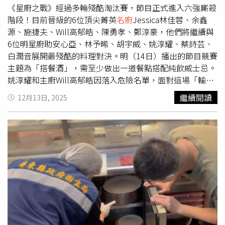
滿愛的料理哲學，他表示從小媽媽料理三餐從不是煮一桌
《星廚之戰》經過多輪殘酷淘汰賽，節目正式進入六強廝殺
菜，而是四桌菜，他解釋家中三兄妹和爸爸，每人口味都不
階段！目前晉級的6位頂尖菁英
名廚
Jessica林佳蓉、余鑫
同，所以媽媽每天都要煮出各自搭配的套餐，「若一個人吃
源、施捷夫、Will高郁皓、陳勇孝、鄭淳豪，他們將繼續與
三道菜，五個人就要端出十五種菜色」。這份將對方放在心
6位明星廚助安心亞、林予晞、胡宇威、姚淳耀、蔡詩芸、
上的愛，讓江振誠體會，真正的美味不只來自技巧，更是源
白潤音展開最殘酷的料理對決。明（14日）播出的節目競賽
自為所愛之人付出的溫暖與心意。12月20日起，每周六下
主題為「搭餐酒」，需至少做出一道餐點搭配純飲威士忌。
午1點TVBS 42頻道。
姚淳耀和主廚Will高郁皓因落入危險名單，面對這場「輸了
就回家」的殘酷淘汰賽，姚淳耀與主廚Will高郁皓兩人堅定
繼續閱讀
12月13日, 2025
對視後，霸氣喊出：「好殘酷！我們一定要拿第一名。」展
現出勢在必得的決心，為求穩中求勝，兩人決定帶來熟悉的
和牛鐵板料理應戰。姚淳耀和主廚高郁皓面臨被淘汰的超大
壓力。（圖／華視提供）林予晞第一次與主廚鄭淳豪搭檔，
挑戰將蘇格蘭經典料理「肉餡羊肚 (Haggis)」變換形式，以
雞翅包裹雞內臟的方式呈現。沒想到事後林予晞才自爆，自
己其實「非常不敢吃內臟」，但在討論菜單時因看見主廚滿
懷期待的眼神，讓她當下完全說不出口拒絕。她不安又愧疚
地向攝影機小聲告白：「Ricky（鄭淳豪）對不起！我跟你
撒謊了。」林予晞更笑稱，因為胡宇威先前多次與鄭淳豪合
作默契極佳，自己心裡總忍不住把對方當成「猛男競爭