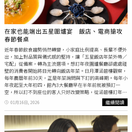
在家也能端出五星圍爐宴 飯店、電商搶攻
春節餐桌
近年春節飲食趨勢悄然轉變，小家庭比例提高、長輩不便外
出，加上對品質與儀式感的堅持，讓「五星飯店年菜外帶／
宅配」從備案，轉為主流選項。想訂年夜圍爐餐廳卻處處碰
壁的消費者開始將目光轉向飯店年菜。日月潭涵碧樓觀察，
每年農曆年前30天，正是年菜詢問與下訂的高峰期。每年小
年夜起至大年初四，館內3大餐廳早在半年前就被預訂一
空，所以訂不到座位的客人只好改變策略，從涵碧樓訂年菜
回家吃，照樣可以吃到五星主廚的菜色，反而還少了趕場與
繼續閱讀
01月16日, 2026
翻桌的壓力。涵碧樓開幕以來最受歡迎的菜色，包括「涵碧
魚頭王宴」「琉璃窯燉首烏雞」「富貴八珍映金蹄」「醬玉
蒜茸蒸鮮鮑」等。另外像是中餐廳「湖光軒」為最受客人喜
歡的餐廳，有不少受歡迎的必點菜品，如「埔里紹興東坡