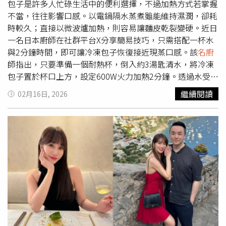
中3個孩子。但他想到這是難得的機會，能與台灣、韓國文
包子是許多人忙碌生活中的便利選擇，不過加熱方式若掌握
化交流，同時在家人的鼓勵下，最終仍決定接受挑戰。還在
不當，往往影響口感。以電鍋隔水蒸煮雖能維持濕潤，卻耗
努力學中文的川越達也用生澀的中文喊話：「日本隊加
時較久；直接以微波爐加熱，則容易讓麵皮乾裂變硬。近日
油！」為了這次節目，特別從家鄉宮崎縣帶來B.B.Q醬料，
一名日本廚師在社群平台X分享簡易技巧，只需搭配一杯水
希望結合台式食材，帶來全新的美味料理。《開火開伙》將
與2分鐘時間，即可讓冷凍包子恢復接近現蒸口感。該
名廚
於3月13日正式展開環島拍攝。
師指出，只要準備一個耐熱杯，倒入約3湯匙清水，將冷凍
包子置於杯口上方，設定600W火力加熱2分鐘。透過水受熱
後產生的蒸氣，由內而外將包子蒸透，可有效避免水分流
繼續閱讀
02月16日, 2026
失。此方法不僅縮短等待時間，也能保留麵皮的鬆軟與彈
性。若想進一步提升口感，可在包子表面噴少量清水，再覆
蓋保鮮膜形成密閉環境，使水蒸氣鎖在麵皮中。加熱完成後
應立即食用，以免放置過久導致口感下降。此外，使用微波
加熱時需特別留意器皿材質。務必選擇標示可微波的耐熱玻
璃或陶瓷容器，避免使用帶有金屬邊飾的餐具或鋁箔紙，以
防產生火花與危險。