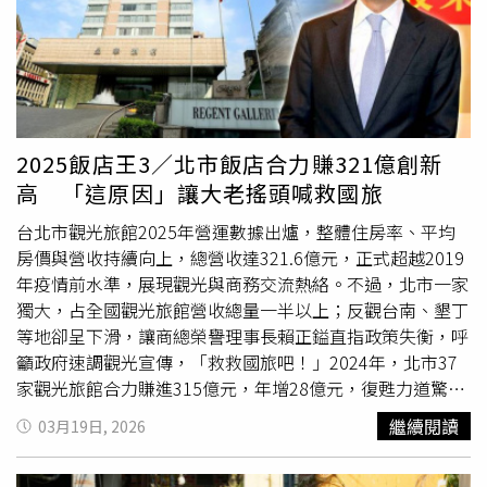
民眾吃個過癮。此外，4月起午晚餐單筆消費滿3,000元即可
價被買走。然而孔蒂切洛在得手後並不清楚寶物的價值，隨
參加抽獎，獎項包括沖繩來回機票、沖繩麗星郵輪雙人遊及
即將整袋皮包轉手交給藥頭以換取古柯鹼，導致這件稀世珠
KKday 500元折扣券。並祭出下午茶第二位半價優惠，最適
寶至今下落不明。被害女子公司的保險公司事後已賠付約
合與閨蜜好友來場午後饗宴。日本各地陸續迎來一年一度的
10.6萬英鎊（約新台幣430萬元），但仍與珠寶本身的估價
櫻花盛會，The Ukai Taipei把這場盛典化作餐桌上最動人的
相差甚大。被告孔蒂切洛的律師在庭上辯稱，他原是一
名廚
景色，秉承日式款待精神，推出期間限定「花見物語」春夏
師，因新冠疫情失業後陷入毒癮，當晚行竊純屬「機會主
2025飯店王3／北市飯店合力賺321億創新
重箱下午茶，從視覺到風味，每一口都喚起春天的柔軟與輕
義」且並非預謀盜取珠寶，目前已對其行為感到悔悟。警方
高 「這原因」讓大老搖頭喊救國旅
盈。本次的午後饗宴以櫻花盛開景象為主軸，帶來創意的甜
則表示，由於孔蒂切洛在案發後數分鐘內，便前往附近商店
鹹搭配新體驗，主題甜點「巧克力櫻花樹」以法芙娜巧克力
嘗試盜刷受害者的銀行卡，這項舉動成為警方鎖定其身分並
台北市觀光旅館2025年營運數據出爐，整體住房率、平均
精緻塑形，搭配櫻花蛋糕的柔和香氣，帶出賞櫻的浪漫情
成功破案的關鍵證據。法官最終裁定，孔蒂切洛犯下竊盜及
房價與營收持續向上，總營收達321.6億元，正式超越2019
懷。其中最為吸睛的還有「繡球堅果塔」，因應繡球花季
詐欺等罪，判處有期徒刑2年3個月；法官說明，儘管被告未
年疫情前水準，展現觀光與商務交流熱絡。不過，北市一家
節，以堅果與杏仁餡為基底，搭配晶瑩剔透的日本琥珀糖點
必知曉珠寶的真實身價，但此舉已對被害者道森造成巨大的
獨大，占全國觀光旅館營收總量一半以上；反觀台南、墾丁
綴，映襯出繡球花的立體與細膩，為整體甜點盤增添視覺亮
心理壓力和恐慌。考量到被告無力支付巨額賠償金，檢方未
等地卻呈下滑，讓商總榮譽理事長賴正鎰直指政策失衡，呼
點與層次。鹹食同樣細膩鋪陳，點心坊主廚特別以「和牛御
提出沒收財產申請，孔蒂切洛預計將在服刑期滿一半後獲得
籲政府速調觀光宣傳，「救救國旅吧！」2024年，北市37
飯糰」及「波士頓龍蝦堡」海陸搭配的形式，展現食材之間
假釋。
家觀光旅館合力賺進315億元，年增28億元，復甦力道驚
的層次對話與風味平衡。「花見物語」春夏重箱下午茶以頂
人；2025年家數減至36家，住房率從69%升至73%，平均
繼續閱讀
03月19日, 2026
級法芙娜巧克力手工打造的「巧克力櫻花樹」，彷彿置身櫻
房價增89元至5,178元，總營收再增6.5億元，來到321.6億
花樹下，感受花瓣輕落的愜意片刻。（圖／The Ukai Taipei
元。台北晶華全年營收提升近2億元，以35.6億元再度封