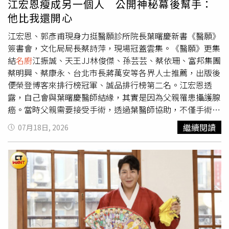
江宏恩瘦成另一個人 公開神秘幕後幫手：
有標準化管理。由於雙方無法達成共識，董男向當地勞動監
他比我還開心
察部門申訴。勞動監察部門表示，將配方與薪資發放掛鉤
「沒有法律依據」，若店家想取得配方，應透過合理方式協
江宏恩、郭彥甫現身力挺醫願診所院長葉曙慶新書《醫願》
商購買，不能以扣發工資作為交換條件，後續將介入協調。
簽書會，文化局局長蔡詩萍，現場冠蓋雲集。《醫願》更集
事件曝光後，不少網友認為，工資屬於勞工依法應得報酬，
結
名廚
江振誠、天王JJ林俊傑、孫芸芸、蔡依珊、富邦集團
不能拿來交換個人技術，「想買配方可以談，但不能扣薪逼
蔡明興、蔡康永、台北市長蔣萬安等各界人士推薦，出版後
人交出手藝」。也有部分網友認為，若配方是在公司提供資
便榮登博客來排行榜冠軍、誠品排行榜第二名。江宏恩透
源下研發完成，歸屬權仍應依契約及實際情況認定。律師指
露，自己會與葉曙慶醫師結緣，其實是因為父親罹患攝護腺
出，若配方屬於企業商業秘密，且勞動契約或保密協議已有
癌。當時父親需要接受手術，透過葉醫師協助，不僅手術順
明確約定，員工離職時確實有保密及返還相關文件的義務；
利完成，術後也恢復良好，加上弟弟江振誠與葉醫師本來就
繼續閱讀
07月18日, 2026
但若只是廚師個人累積的烹飪技巧或業界普遍做法，餐廳則
是好友，全家人的健康管理都交由葉醫師團隊照顧，彼此建
無權要求交出，更不得以扣薪作為要脅。若遭遇類似情況，
立深厚情誼。江宏恩也分享一段令他印象最深刻的往事，曾
勞工可向勞動主管機關申訴、申請勞動仲裁，依法追討遭積
經因拍攝電影需要，必須在短時間內大幅減重，葉醫師特別
欠的薪資。
替他重新規劃飲食菜單，提供完整營養與飲食建議，最後順
利達成目標。他笑說：「真正達標那一刻，我發現葉醫師比
我還開心。」也因此當天在新書發表會聽到葉醫師提到「病
人康復時，自己的喜悅甚至超過病人」，他特別有感，「因
為我真的感受過，他是真心把每位患者放在心上。」談到弟