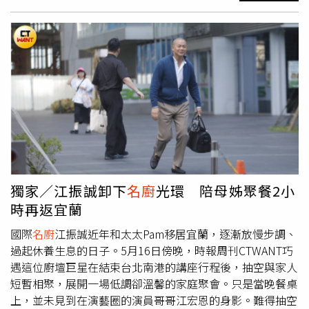
世紀大復合後，兩人感情依舊黏踢踢。（圖／本刊資料照）
像是資深製作人「阿姑」周遊與導演老公李朝永在2017年
也曾爆發婚姻危機，當時李朝永被拍到與相差68歲獅子會張
姓女友人（獅奶）頻繁約會、上摩鐵。周遊更大動作召開記
者會淚訴老公遭背叛，雙方一度鬧婚變。據傳這段黃昏畸
戀，在獅奶拿了180萬分手費後告終，周遊和李朝永也上演
了世紀大復合，兩人在2018年重修舊好，並高調舉辦結婚
40周年慶祝活動。2019年馬俊麟和王瞳一起民視八點檔
《大時代》時爆出婚外情，此風波重創兩人演藝事業。（圖
／報系資料照）2019年馬俊麟和王瞳一起民視八點檔《大
時代》時爆出婚外情，此風波重創兩人演藝事業。事後馬俊
麟妻子梁敏婷對王瞳提出「侵害配偶權」訴訟，經過兩年的
獨家／江振誠卸下
名廚
光環 陪母姊聚餐2小
訴訟，雙方在2021年達成和解並撤告，外傳和解金額近百
時再返宜蘭
萬元。挺過不倫風波後，馬俊麟回歸家庭，與妻子梁敏婷感
情穩定，兩人也常公開分享甜蜜的夫妻與家庭生活。他在戲
國際
名廚
江振誠近年和太太Pam移居宜蘭，逐漸放慢步調、
劇與繪畫方面持續發展，並不時舉辦個人畫展。阿基師「滑
過起休養生息的日子。5月16日傍晚，時報周刊CTWANT巧
進」摩鐵的桃色風波，一度重創形象，但妻子始終不離不
遇這位廚壇巨星在結束台北南港的講座行程後，抽空與家人
棄，陪伴他度過人生低潮。（圖／本刊資料照）
名廚
阿基師
短暫相聚，展開一場低調卻溫馨的家庭聚會。只是當晚餐桌
（鄭衍基）則曾在2014年發生「滑進」摩鐵桃色風波，對
上，並未見到在演藝圈的演員哥哥江宏恩的身影。難得抽空