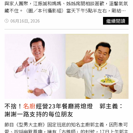
象是一名熟女，引發社會熱議。儘管事件一度重創形象，但
與家人團聚，江振誠和媽媽、姊姊席間相談甚歡，溫馨氣氛
妻子始終不離不棄，陪伴他度過人生低潮。阿基師事後多次
藏不住。（圖／本刊攝影組）當天下午5點半左右，剛結束
公開感謝妻子的包容與支持，甚至透露自己將收入全數交由
南港演講的江振誠臉上始終掛著笑容，絲毫看不出工作後的
繼續閱讀
06月16日, 2026
妻子管理，以實際行動表達信任。近年雖逐漸淡出演藝圈，
疲態。他獨自搭上一輛多元計程車，直奔大直一處新落成商
但仍持續活躍於餐飲界，擔任飯店行政主廚與顧問，並於學
場。抵達後，只見他步履輕快地前往二樓粵菜餐廳，而在店
校授課，傳承廚藝經驗。
內等候他的，正是江媽媽與姊姊。江振誠多年來工作繁忙、
行程滿檔，加上曾長期旅居海外，一家人要齊聚一堂似乎並
非易事，因此當晚三人看來格外珍惜相聚時光，席間話題不
斷，氣氛溫馨融洽。這頓晚餐一路持續約兩個小時。餐敘結
束後，江振誠陪家人在路邊等車，分開前還給了媽媽一個溫
暖擁抱。（圖／本刊攝影組）晚間8點左右，三人用餐結束
後並未急著離開，而是在商場內悠閒散步，隨後在一家蛋糕
西點店前駐足選購甜點。採買完畢後，江振誠陪著母親與姊
姊走到路邊等車，臨別前更給了母親一個溫暖擁抱，母子情
深表露無遺。近年跟泰籍Pam移居宜蘭的江振誠，結束聚會
不捨！
名廚
經營23年餐廳將熄燈 郭主義：
後搭車返家。（圖／翻攝自江振誠IG）待母親與姊姊搭車離
謝謝一路支持的每位朋友
去後，江振誠手提一袋戰利品，獨自再度攔下計程車離開。
只見車輛一路駛上國道，朝宜蘭方向前進，也為這場短暫卻
節目《型男大主廚》固定班底的知名主廚郭主義，因形象可
溫馨的家庭日畫下句點。
愛、說話幽默風趣，擁有「古錐師」的封號，17日上午郭主