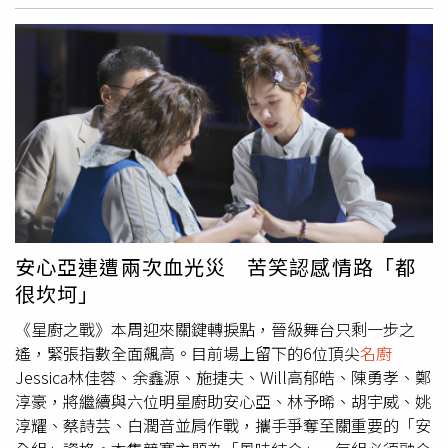
搭配甜而不膩的傳統糕點，為新春增添甜蜜記憶，都能在環
出「死纏爛打」招數爭取組隊。此外，姚淳耀與鄭淳豪首度
球Online一鍵快速完成。
搭檔竟公開「比心」，自封「淳愛組」讓全場邊翻白眼邊大
笑。實戰當天，胡宇威愛妻陳庭妮驚喜現身用餐，讓正在外
場服務的胡宇威壓力爆表。面對姚淳耀與胡宇威的「搶生
意」倒水攻勢，陳庭妮俏皮回應：「不好意思，我們已經被
服務過了。」逗笑全場。然而，評審長何順凱賽後嚴肅指
出，有顧客未給服務費，提醒眾人經營難度不容小覷。下一
輪備料挑戰升級，眾人挑戰大師級鮑魚與繁雜備料，明星廚
助紛紛直呼：「真的不簡單！」《星廚之戰》每周日晚間8
點華視首播。《星廚之戰》本周賽制再進化，即將迎來四強
首戰。（圖／華視提供）
安心亞連遭兩次血光災 苦笑認感情路「都
很坎坷」
《星廚之戰》本周迎來關鍵轉捩點，晉級舞台只剩一步之
遙，緊張指數全面飆高。目前場上留下的6位頂尖
名廚
Jessica林佳蓉、余鑫源、施捷夫、Will高郁皓、陳勇孝、鄭
淳豪，將繼續與六位明星廚助安心亞、林予晞、胡宇威、姚
淳耀、蔡詩芸、白潤音並肩作戰，攜手爭奪至關重要的「安