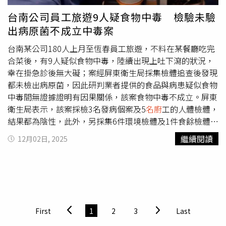
者」，不想在表現上輸給他，意外流露出綜藝感十足的可愛
台南公司員工旅遊9人疑食物中毒 檢驗未驗
反差。從節目開播至今，胡宇威首度告別默契滿分的舊搭檔
出病原菌不成立中毒案
鄭淳豪，本週改與主廚施捷夫聯手挑戰難度極高的鴨肉料
理。胡宇威在料理中的靈活應變能力，讓施捷夫主廚大讚：
台南某公司180人上月至恆春員工旅遊，不料在某餐廳吃完
「我們之間不太需要磨合，因為他的能力太棒了。」不料比
合菜後，有9人疑似食物中毒，陸續出現上吐下瀉的狀況，
賽到最後3分鐘時鴨肉出爐，主廚施捷夫意外發現鴨肉烹調
幸在掛急診後無大礙；案經屏東衛生局採集檢體追查後發現
狀態不佳，但時間緊迫已無法補救，讓施捷夫瞬間情緒潰
都未檢出病原菌，因此研判業者提供的食品與病患疑似食物
堤，背對鏡頭啜泣，自責落淚道：「這是我比賽到現在，我
中毒間無證據證明有因果關係，該案食物中毒不成立。屏東
認為最嚴重的一個失誤」，並表示當下懊惱到想找洞鑽。面
衛生局表示，該案採檢3名發病個案及5
名廚
工的人體檢體，
對隊友的情緒崩潰，站在一旁的胡宇威心疼又無措，他表
結果都為陰性，此外，另採集6件環境檢體及1件食餘檢體，
示：「他真的超失落的，我根本不知道怎麼把他拉起來。」
也未檢出病原菌，依相關檢驗報告及調查事證所得結果綜
繼續閱讀
12月02日, 2025
敬請鎖定華視每周日晚間8點《星廚之戰》首播。
判，業者所供應的食品與病患疑似食品中毒之間，尚無證據
顯示有因果關係，故不成立食品中毒案件。據了解，該公司
員工旅遊有180人參加，一群人在上（11）月15日中午至恆
春某餐廳用午餐，吃的是合菜，有花鯧米粉湯、招牌河豚
皮、薑醋白蝦、椒鹽紅糟鰻等，不料當中有9人在下午過後
陸續出現嘔吐、腹瀉的狀況，且症狀愈來愈嚴重，因此晚間
First
1
2
3
Last
趕至恆春基督教醫院掛急診。