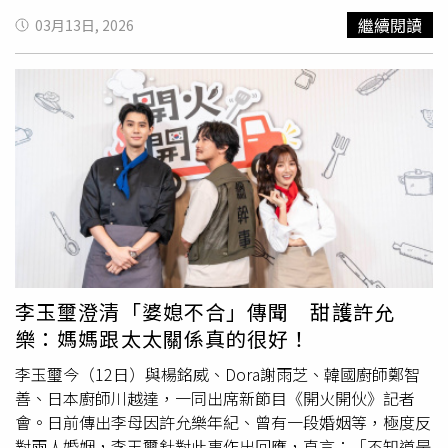
運的台北漢來，去年營運漸上軌道，住房率提升近18個百分
間的恐慌性購買，使電磁爐成為目前印度市場最炙手可熱的
繼續閱讀
03月13日, 2026
點來到57%，平均房價5,359元，總收入增加2.2億元，從排
商品。電商巨頭亞馬遜（Amazon）印度的數據顯示，最近
名第八前進到了第六名。漢來飯店事業群總經理陳依文表
電磁爐銷量已呈爆發式增長，銷量翻漲超過30倍，電鍋與電
示，台北漢來裡的餐廳「島語」一位難求，宴會廳一年接超
壓力鍋的銷量也成長了4倍。實體通路與外送平台如
過200場喜宴，生意也相當好，預期今年台北電腦展也會比
Flipkart、Blinkit及Zepto同樣出現家用電器缺貨潮，多款
去年更盛大。台北漢來位於南港展覽館旁，地利之便有助配
熱門型號均顯示「暫時無法供應」。知
名廚
具製造商TTK
合大型展會舉辦各式會議並服務商務客下榻，知名度也逐漸
Prestige執行長維杰拉格萬（Venkatesh Vijayaraghavan）
提升。今年邁入營運第3年，相信展期外也能獲商務客肯
表示，目前市場供不應求，該公司已將產能從原先的70%拉
定，今年盼達到住房率62%、平均房價5,800元，目標轉虧
升至滿載，並增聘15%的人力應戰，甚至預告將在第二季調
為盈。W飯店回神、台北漢來漸入佳境，已將遠東香格里拉
漲價格以因應成本上升。當地餐飲業也受到嚴重影響，多間
與台北圓山擠至七、八名；兩家飯店去年業績僅相差不到
連鎖餐廳已開始研擬將電磁爐納入應變計畫，以防瓦斯中斷
2,000萬元，實力相當接近。今年，台北洲際酒店將於第二
導致無法營業。有數據分析顯示，Google趨勢上顯示在印
季開幕，地點緊鄰台北大巨蛋與信義計畫區，已為周邊飯店
度有關電磁爐的搜尋量已在3月12日創下歷史新高。但有分
李玉璽澄清「婆媳不合」傳聞 甜護許允
帶來市場分割壓力。最新消息台北福華將於4月起分階段進
析師指出，由於電磁爐核心零組件仍高度依賴中國與東南亞
樂：媽媽跟太太關係真的很好！
行裝修，目前1樓大廳為彩虹座自助餐廳，未來將改為咖啡
進口，若航運持續受阻，供應鏈風險將是未來最大的挑戰。
廳。（圖／台北福華提供）另外，根據最新消息，在籌備多
中東衝突自2月下旬爆發以來，荷姆茲海峽與波斯灣的航運
李玉璽今（12日）與楊銘威、Dora謝雨芝、韓國廚師鄭智
時後，台北福華終於將在4月正式動工，公共空間及房間分
受到嚴重衝擊，導致全球油氣供應鏈緊縮。雖然根據倫敦證
善、日本廚師川越達，一同出席新節目《開火開伙》記者
批次進行局部裝修，原本1樓中庭的自助餐廳將移到4樓，中
券交易所集團（LSEG）資料，12日已有一艘載有沙烏地阿
會。日前傳出李母因許允樂年紀、曾有一段婚姻等，極度反
庭將改成咖啡廳，預計年底或是明年初全部整修完畢，才會
拉伯原油的油輪抵達孟買，這是衝突爆發後首艘抵達印度的
對兩人婚姻，李玉璽針對此事作出回應，直言：「不知道是