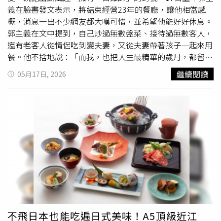
義在臉書發文表示，將結束經營23年的餐廳，讓他相當感
概，消息一出不少網友都大嘆可惜，並希望他能好好休息。
郭主義在文中提到，自己炒過無數盤菜、接待過無數客人，
還有老客人從情侶吃到變夫妻，又從夫妻帶著孩子一起來用
餐。他不捨地說：「而我，也把人生最精華的歲月，都留在
這間餐廳裡。」儘管心裡真的有很多不捨，但並不會感到遺
繼續閱讀
05月17日, 2026
憾。古錐師也說：「這23年裡，有太多貴人、朋友與客人的
陪伴，你們一句『好吃』，就是支撐我一路走下去最大的力
量。」他特別感謝這一路支持的每一位朋友，即使餐廳將結
束營業，人情味、手藝與回憶都永遠還在自己心裡。對此，
不少網友都對郭主義給予鼓勵與支持，紛紛喊「辛苦了」，
並祝福他能有美好的未來！也有網友表示「永遠讓人忘不了
的好味道，很可惜。」
不飛日本也能吃遍日式美味！A5頂級近江