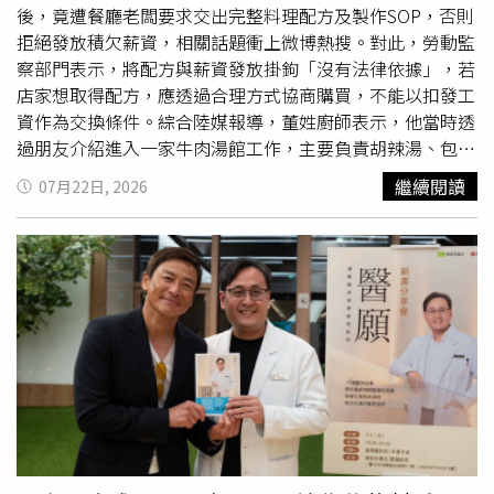
後，竟遭餐廳老闆要求交出完整料理配方及製作SOP，否則
拒絕發放積欠薪資，相關話題衝上微博熱搜。對此，勞動監
察部門表示，將配方與薪資發放掛鉤「沒有法律依據」，若
店家想取得配方，應透過合理方式協商購買，不能以扣發工
資作為交換條件。綜合陸媒報導，董姓廚師表示，他當時透
過朋友介紹進入一家牛肉湯館工作，主要負責胡辣湯、包子
及粥品製作。入職時，雙方約定僅需負責固定品項，但營業
繼續閱讀
07月22日, 2026
後店家陸續增加滷麵等餐點，且供應時段延長至午、晚餐，
工作量大幅增加，早已超出當初三
名廚
師所能負荷，因此決
定提出離職。沒想到，老闆卻要求他留下所有產品的標準作
業流程（SOP），包括食材配方、用量、製作步驟，甚至精
確到每項原料的克數。董男認為，這等同要求交出自己的料
理秘方，拒絕無償提供。董男表示，雙方簽約時從未約定離
職需交出配方，若店家希望取得相關技術，應另外協商購
買，而非將薪資與技術綁在一起，且目前店家仍積欠自己超
過一個月、約人民幣1萬多元薪資（約新台幣4萬元）。對
此，店家則回應，要求建立SOP並非為了取得「秘方」，而
是希望標準化製程，確保菜色品質一致，即使有廚師請假，
其他人也能依照流程完成相同口味，店內其他工作流程也都