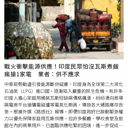
提供）「花見物語」春夏重箱下午茶，將日本櫻花季的詩意
王；而去年過35歲生日的台北君悅，則反向營收減少近1.7
轉化為可被品味的午後時光，每套售價1,500元+10%，即使
億元，原本有機會叩關龍頭，如今差距再度拉大，去年以
不在日本，也能於城市高空中，感受櫻花樹下的優雅片刻，
31.3億元拿下第二。台北晶華酒店董事總經理吳偉正表示，
為春夏留下難忘的味覺記憶。
台北晶華營收占比餐飲約60%、客房約25%、其餘為麗晶精
品，相較前年，各部門收入皆有所成長。今年依然會持續提
升軟硬體設施及服務，像是去年剛完成的行政酒廊裝修，可
以提供國際商務旅客更優質的住宿體驗，進而爭取更高的房
價。餐飲部分也計畫定期舉辦國際客座的美食活動，引進星
級
名廚
交流廚藝、以及日、韓潮流美食快閃，不斷翻新消費
者的味蕾、提供舊雨新知多元化的餐飲體驗。近年台北晶華
戰火衝擊能源供應！印度民眾怕沒瓦斯煮飯
不只在館外餐廳及品牌合作上大放異彩，在突破房間量體限
瘋搶1家電 業者：供不應求
制的產值管理也取得相當優異的表現，讓2025年平均房價
增加了336元，來到6,302元，持續穩住龍頭地位。台北喜
中東局勢動盪引發能源斷供疑慮，印度身為全球第二大液化
來登和台北萬豪則穩坐三、四名，不過到了第五名起，排名
石油氣（LPG）進口國，逐漸陷入嚴重的民生危機。有許多
開始出現變化，W飯店完成全館405間客房翻新後，去年住
印度人擔心家庭用桶裝瓦斯短缺與價格飆漲，紛紛湧向商場
房率提升15個百分點，來到78%，營收也增加近2.1億元，
與電商平台搶購電磁爐等電氣化廚具，導致各大通路庫存告
前進一個名次來到第五。台北漢來飯店位於南港展覽館旁，
急。根據外媒《路透社》報導，即便印度政府已啟動緊急權
去年營運漸上軌道營收達17億元，超越老牌台北圓山飯店及
力以優先保障家庭用瓦斯供應，但許多餐廳、學校食堂及旅
遠東香格里拉。（圖／漢來飯店提供）2023年10月起試營
館在內的商業用戶，已面臨供應吃緊的困境，進一步促成民