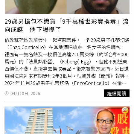
+10%，活動期間為5月1日至6月30日。凡點指定套餐即有
機會抽中台北至大阪來回機票，以及帛琉老爺大酒店、大阪
日航酒店、礁溪老爺酒店等住宿券。敘日全日餐廳季節限定
29歲男搶包不識貨「9千萬稀世彩寶換毒」流
主題「沖繩假期‧海味盛宴」，享沖繩黑糖味噌滷豚肉、松
向成謎 他下場慘了
葉蟹蝦湯拉麵、酥炸鮑魚海鮮天婦羅、蒸烤牡蠣吃到飽。
（圖／六福旅遊集團提供）台北六福萬怡酒店敘日全日餐廳
倫敦蘇荷區先前發生一起盜竊案件，一名29歲男子孔蒂切洛
則於午、晚餐時段推出「沖繩假期‧海味盛宴」主題料理，
（Enzo Conticello）在當地酒吧搶走一名女子的名牌包，
以沖繩飲食文化為核心，精選多道代表性美饌，包含口感清
裡面有一隻名錶及一枚價值高達220萬英鎊（約新台幣9000
爽、海味鮮明的「海葡萄章魚沙拉」、展現南島異國氣息的
萬元）的「法貝熱彩蛋」（Fabergé Egg），但他不知道東
「南島風和牛塔可飯」、以黑糖與味噌慢火燉煮的「沖繩黑
西價值不斐，直接拿去換取毒品。後來被警方逮捕，近日遭
糖味噌滷豚肉」、沖繩章魚大阪燒、沖繩風味苦瓜香煎豬梅
英國法院判處有期徒刑2年3個月。根據外媒《衛報》報導，
花、沖繩握壽司與手卷等菜色，以及沖繩代表啤酒「Orion
2024年11月29歲男子孔蒂切洛（EnzoConticello）在倫敦
生啤酒」，共計數十道沖繩美饌及特色飲品。除了主題料
知名酒吧「Dog and Duck」的戶外吸菸區，趁被害女子道
繼續閱讀
04月10日, 2026
理，敘日本季亦推出三道招牌現點現做料理：松葉蟹蝦湯拉
森（Rosie Dawson）不注意時，搶走放在她腳邊的紀梵希
麵、酥炸鮑魚海鮮天婦羅及現煎干貝搭野菇和風煮，呈現最
（Givenchy）手提包。道森的包內除了私人證件和3C用
即時的極致美味。同時加碼規劃「風味泰國蝦無限暢享專
品，還有道森任職的精品公司委託她保管的法貝熱鑲嵌祖母
區」，集結經典椒鹽、奶油檸檬與綠咖哩三款主廚秘製口
綠珠寶蛋與名牌腕錶組。法院審理指出，那套「法貝熱彩
味。假日餐檯則再加碼香箱蟹、蒸烤牡蠣、勃根地紅酒燉牛
蛋」全球僅存7套，價值介於150萬英鎊至220萬英鎊之間，
舌、桂釀包種鴨胸、松露甜蝦茶碗蒸等多道限定料理，邀請
過去曾在拍賣會上以220萬英鎊（約新台幣9000萬元）的高