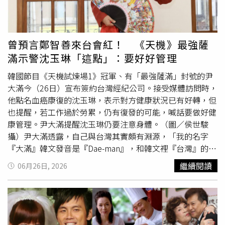
弟江振誠與醫願診所合作打造星級健檢餐「BONE
BROTH．旬 骨湯」，江宏恩笑說，其實是第一次知道弟弟
嘗試設計健檢餐。知名醫療體系醫願診所（iHope Clinic）
日前正式邁向重要里程碑，與坐落於東京銀座五星級半島酒
曾預言鄭智善來台會紅！ 《天機》最強薩
店的頂尖抗衰老醫療機構 5Star Medical Club 正式簽署合作
滿示警沈玉琳「這點」：要好好管理
備忘錄。（圖／醫願診所）隨著人生歷練增加，江宏恩也坦
言，現在對健康有了全新的體悟。「工作很重要，享受工作
韓國節目《天機試煉場1》冠軍、有「最強薩滿」封號的尹
也是一件快樂的事，但工作的另一個意義，就是照顧家人、
大滿今（26日）宣布簽約台灣經紀公司。接受媒體訪問時，
善待自己、犒賞自己，所以一直保持健康，才能一直享受工
他點名血癌康復的沈玉琳，表示對方健康狀況已有好轉，但
作。」他認為，健康就是追求快樂最重要的基礎。至於平時
也提醒，若工作過於勞累，仍有復發的可能，喊話要做好健
如何維持最佳狀態，他透露每天起床第一件事就是先喝一大
康管理。尹大滿提醒沈玉琳仍要注意身體。（圖／侯世駿
杯溫開水，並固定運動，平時喜歡騎車、爬山、游泳，也盡
攝）尹大滿透露，自己與台灣其實頗有淵源，「我的名字
量早睡、不吃宵夜，希望透過規律生活維持身體機能。他也
『大滿』韓文發音是『Dae-man』，和韓文裡『台灣』的發
預告，在健康狀態加持下，年底除了將有一部電影上映，也
音一模一樣，大學時常常被叫尹台灣，覺得特別有緣。」他
繼續閱讀
06月26日, 2026
即將投入全新八點檔拍攝，希望持續以最好的狀態和觀眾見
表示，自己一直很想親眼看看台灣的古蹟，也認為台灣的氣
面。郭彥甫則分享自己多年前出國工作時，原本以為只是一
場很好他曾在節目中建議《黑白大廚》
名廚
鄭智善將餐廳開
般感冒，沒想到流感竟併發心內膜炎，一度危及生命。他表
到台灣，直言「會有更好的發展機會」，之後鄭智善帶著台
示：「雖然已經過了很多年，現在回想起來還是覺得很可
灣經紀人到韓國找他算命，「我發現經紀人氣勢很好，所以
怕，那是一種真實感覺生命在倒數計時的時刻，還好有葉醫
決定和她合作。」實際來到台灣後，也感受到台灣人的熱情