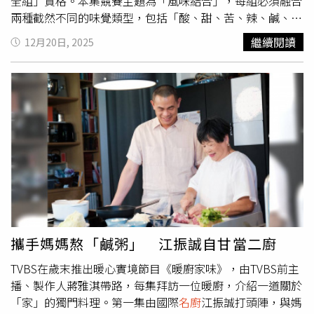
全組」資格。本集競賽主題為「風味結合」，每組必須融合
兩種截然不同的味覺類型，包括「酸、甜、苦、辣、鹹、
鮮」，不只考驗主廚功力，更是一場創意與味覺平衡的硬
繼續閱讀
12月20日, 2025
仗。林予晞再度與主廚鄭淳豪搭檔，希望延續先前「衝就對
了」的合作默契，卻也忍不住向Jessica表達歉意，鍾欣凌
見狀笑虧：「真的有一種背叛朋友的感覺。」林予晞更在鏡
頭前罕見吐露內心壓力，直言一路走來從「沒人選的廚助」
到現在選擇變多，更引用電影自嘲自己是「世界上最爛的
人」。而分組屢屢卡關的安心亞也有感而發分享心境：「有
時候心被傷過幾次，就會慢慢麻痺，也就可以放下了。」鍾
欣凌聽完立刻補刀：「有沒有覺得一路走來跟感情一樣？」
安心亞苦笑點頭：「都很坎坷。」比賽過程中狀況連連，安
心亞先是在備料時不慎切傷手指，原本想咬牙硬撐，卻因血
流不止只好緊急前往醫護站處理；回到賽場後，又在刨檸檬
皮時因不熟練再度刮傷另一隻手。搭檔Jessica立刻暖心安
攜手媽媽熬「鹹粥」 江振誠自甘當二廚
撫：「沒事，時間還夠。」這也是安心亞首次在料理中受
TVBS在歲末推出暖心實境節目《暖廚家味》，由TVBS前主
傷，但她不僅沒有被打倒，反而笑說：「好像離廚師的路又
播、製作人蔣雅淇帶路，每集拜訪一位暖廚，介紹一道關於
更近了一步，滿有成就感的。」《星廚之戰》每周日晚間8
「家」的獨門料理。第一集由國際
名廚
江振誠打頭陣，與媽
點華視首播。