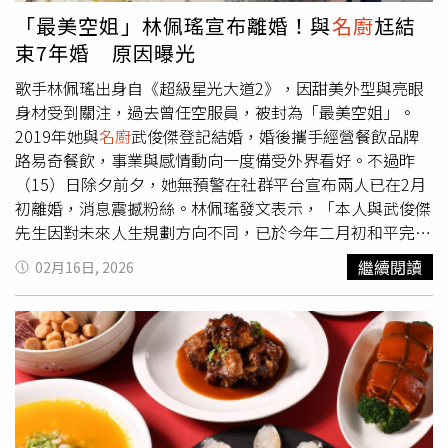
「最美空姐」林佩瑤宣布離婚！與
名廚
尪結
束7年婚 原因曝光
歌手林佩瑤出身自《超級星光大道2》，因甜美外型與亮眼
身材受到關注，過去曾任空服員，被封為「最美空姐」。
2019年她與
名廚
武俊傑登記結婚，婚後攜手經營餐飲品牌
路易奇餐飲，事業與感情動向一度備受外界看好。不過昨
（15）日除夕前夕，她無預警在社群平台宣布兩人已在2月
初離婚，消息震撼粉絲。林佩瑤發文表示，「本人與武俊傑
先生因對未來人生規劃方向不同，已於今年二月初和平完成
離婚程序。」她強調，這項決定是雙方經過理性溝通後所達
繼續閱讀
02月16日, 2026
成的共識，彼此仍保有尊重與祝福。對於事業部分，她也說
明，兩人目前仍為路易奇餐飲的合夥人，未來將持續為品牌
與公司發展共同努力。至於婚變細節，她則表示不再另作回
應，感謝外界關心與理解。昨深夜，林佩瑤又在限時動態透
露，宣布離婚後有收到大家的關心，卻也遭到部分網友酸言
酸語，她高EQ表示「小年夜還在造口業的酸民們，我也是
謝謝你們特地私訊『關心』我喔！」林佩瑤宣布離婚。（圖
／翻攝IG／linpeiyao）