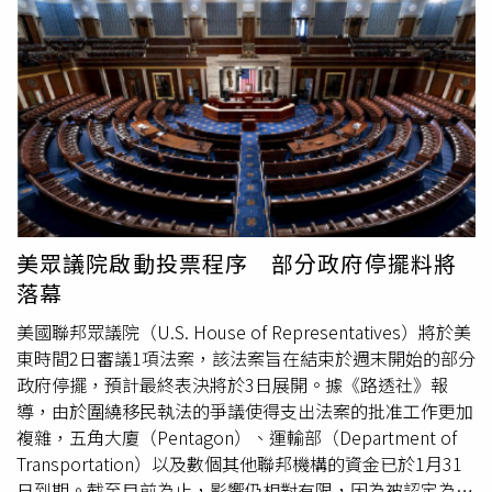
（Brett Kavanaugh）和巴雷特（Amy Coney Barrett），感
強斯頓為前總統小布希（George W. Bush）任命的法官。
嘆「就在4天前，美國最高法院做出了1項令人遺憾的裁
多數判決聚焦於川普政府背離近30年來對聯邦法律的既定解
決」，並重申其關稅政策帶來了「驚人的經濟好轉」。他也
釋。長期以來，司法體系普遍認為，已在美國境內居住的移
嘲諷日前批評關稅政策將帶來通膨的22位諾貝爾經濟學獎得
民，在移民法庭審理其案件期間，可以透過交保獲釋。然
主，狠酸「他們完全搞錯了。」在演說中，川普還提出面對
而，川普政府改變這一解釋，擴大強制拘留範圍。對此，白
人工智慧高耗能需求的新政策「用電保障承諾」
宮發言人傑克森（Abigail Jackson）聲稱，政府「正依法履
（ratepayer protection pledge），明確要求科技巨頭自行
行川普總統所獲授權，執行聯邦移民法」。據悉，在川普執
建設電廠，避免居民電價上升。他亦指責未站立鼓掌的民主
政下，本月美國移民與海關執法局（U.S. Immigration and
黨議員「應該感到羞恥」，並敦促國會結束
國土安全部
的經
Customs Enforcement, ICE）拘留人數升至約68,000人，
費撥款僵局。演說進行超過1小時後，現場仍洋溢著激情，
較其去年就任時增加約75%。上週，位於紐奧良（New
美眾議院啟動投票程序 部分政府停擺料將
共和黨議員持續高喊「USA」，使國情咨文演說瞬間變成1
Orleans）的保守派聯邦上訴法院為川普政府帶來1場勝利。
落幕
場競選集會。川普此時也呼籲全國團結，並在會議廳中起立
美國聯邦巡迴上訴法院法官瓊斯（Edith Jones）在推翻2名
向保守派青年領袖查理柯克（Charlie Kirk）的遺孀艾瑞卡
墨西哥男子獲釋裁定時指出，過去歷屆政府未充分運用拘留
美國聯邦眾議院（U.S. House of Representatives）將於美
（Erika Kirk）致敬，紀念其去年在猶他谷大學（Utah
權限，「並不代表他們缺乏進一步拘留的權力」。隨後2人
東時間2日審議1項法案，該法案旨在結束於週末開始的部分
Valley University）活動中遭暗殺的丈夫。川普強調，「我
的律師表示，他們目前仍維持自由之身。其他上訴法院預計
政府停擺，預計最終表決將於3日展開。據《路透社》報
們必須團結，拒絕一切形式的政治暴力。美國是上帝庇佑下
未來數週將審理相關爭議。
國土安全部
（Department of
導，由於圍繞移民執法的爭議使得支出法案的批准工作更加
的國家。」隨著川普的演說主題進入最後的外交政策，他也
Homeland Security）發言人麥克勞克林（Tricia
複雜，五角大廈（Pentagon）、運輸部（Department of
就其作為全球衝突調解人的角色發表了一系列言論。他迅速
McLaughlin）指出，訴訟數量增加「並不令人意外」，尤其
Transportation）以及數個其他聯邦機構的資金已於1月31
舉例，自去年重新掌權以來，他的政府已經制止或緩和了8
在「部分激進法官試圖阻撓川普總統履行美國人民授權的大
日到期。截至目前為止，影響仍相對有限，因為被認定為