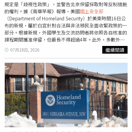
United States and the Chinese Communist Party）主席穆
規定是「歧視性政策」，並警告北京保留採取對等反制措施
勒納爾（John Moolenaar）表示：「川普政府今天採取的
的權利。據《南華早報》報導，美國
國土安全部
行動，強化了美國經濟免於奴工產品的衝擊，也向中國共產
（Department of Homeland Security）於美東時間16日公
黨傳遞明確訊息，我們不會對其種族滅絕及侵犯人權的行為
布的新規，屬於白宮針對合法與非法移民全面收緊政策的一
視而不見。」據悉，新疆近2,600萬人口中，少數民族約占
部分。根據新規，外國學生及交流訪問者將依照各自核准的
將近2/3，其中包括以穆斯林為主的維吾爾族（Uygur）及
課程期間獲准停留，但最長不得超過4年。此外，多數外國
哈薩克族（Kazakh）。美國
國土安全部
主管貿易與經濟安
記者原本最長可獲准在美停留5年，未來也將大幅縮短為
繼續閱讀
07月18日, 2026
全事務的助理部長庫爾庫梅利斯（Aris Kourkoumelis）表
240天，但還是可申請延長簽證。其中，中國記者在美停留
示：「進口商應該明白，任何試圖規避今天措施，並明知故
時間則進一步被限縮至90天，意味著每90天就要重新申請
犯進口涉及強迫勞動生產商品者，都將依法追究到底。」北
延期。不過，持有香港或澳門護照者不受此限，仍適用240
京方面則始終否認有關大規模拘禁、侵犯人權及強迫勞動的
天停留規定。針對《彭博社》記者提問，「請問中方對此有
指控，並表示相關指控主要針對維吾爾族群。中國駐美國大
何評論？」中國大陸外交部發言人林劍17日表示：「美方對
使館發言人譴責美方此次新增制裁名單，稱所謂強迫勞動的
人文交流設限，不符合任何一方的利益。對美方針對特定國
指控「完全是謊言」，「中國法律明確禁止強迫勞動。中國
家採取的歧視性做法，中方堅決反對。」林劍也強調：「美
堅決反對美國利用所謂『強迫勞動』議題抹黑中國、干涉中
方的新規嚴重違背了中美2021年達成的媒體問題三項共
國內政，並打壓中國企業。」此次公布的黑名單，也為美國
識，嚴重影響中方媒體在美的正常工作。中方要求美方立即
本週一系列針對具有商業利益中國企業的升級措施畫下句
撤銷對中國記者的歧視性政策，切實保障中國記者在美的合
點。本週稍早，美國政府宣布禁止進口新型中國製機器人及
法權益。中方保留採取對等反制措施的權利。」對非法及合
功率逆變器（Power Inverters），理由是涉及國家安全及
法移民的強力管制，一直是川普1.0及2.0的政策主軸之一，