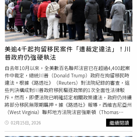
非法外國人入境了美國。」並補充「我們將永遠允許合法入
Leavitt）則在社群平台X上表示，將事件背景與民主黨導致
境的人進入」。隨後，他轉向經濟議題，以數據展示「咆哮
的部分政府關門連結，指出
國土安全部
受到預算影響。她批
經濟」的復甦，聲稱美國國內通膨下降、收入上升，並批評
評民主黨選擇讓其部門停擺。民主黨方面則反對在未對川普
前任拜登政府的「通膨是史上最糟」。川普宣稱，2025年
政府大規模且部分具爭議性的遣返行動進行重大調整前，批
最後3個月核心通膨降至1.7%，並稱燃油價格大幅下滑，
准新的
國土安全部
預算。川普近年多次成為刺殺陰謀或未遂
「大多數州每加侖低於2.30美元，我在愛荷華州甚至看到
攻擊的目標。59歲的萊恩勞斯（Ryan Routh）因於2024年9
1.85美元。」針對能源供應，川普提到「我們剛從新朋友委
月在佛州一處高爾夫球場策劃刺殺川普，於美國大選前兩個
美逾4千起拘留移民案件「遭裁定違法」！川
內瑞拉（Venezuela）獲得超過8,000萬桶石油」，美國石
月被判處終身監禁。此外，在該起陰謀兩個月前，賓州一場
普政府仍強硬執法
油產量每天增加超過60萬桶。他補充，美國天然氣產量創歷
造勢活動中也曾發生槍擊事件。當時20歲的馬修克魯克斯
史新高，兌現「鑽吧，寶貝，鑽吧」（drill, baby, drill，共
（Matthew Crooks）朝川普開槍，其中一發子彈擦過其右
自去年10月以來，全美數百名聯邦法官已在超過4,400起案
和黨多年來的競選口號）承諾。接下來，川普以標誌性的演
耳，造成一名與會者喪命。克魯克斯隨即遭安全人員擊斃，
件中裁定，總統川普（Donald Trump）政府在拘留移民時
說風格形容美國隊在冬季奧運上的表現，直呼「美國贏得太
其犯案動機至今仍未公布。外界普遍認為，該事件對川普後
違法。根據《路透社》（Reuters）對法院紀錄的審查，這
多了，我們都不知道該怎麼辦了。」同時還介紹剛從冬奧返
續重返政壇具有關鍵影響。
些判決構成對川普政府移民驅逐政策的1次全面性法律駁
國的美國男子奧運冰球隊，這時球員們也在觀眾席亮相，使
斥。然而，即便法院已明確認定相關政策違法，政府仍持續
會議廳響起如雷掌聲。48小時前，他們以2比1擊敗加拿
將部分移民無限期羈押。據《路透社》報導，西維吉尼亞州
大，奪得自1980年以來首枚男子冰球金牌。然而，當川普
（West Virginia）聯邦地方法院法官強斯頓（Thomas
直接槓上美國最高法院時，現場氣氛瞬間降到冰點。他從講
Johnston）上週在1項命令中寫道，「令人震驚的是，政府
繼續閱讀
02月15日, 2026
台俯視4位出席的大法官，包括首席大法官羅伯茨（John
竟然堅持要求本院重新定義，甚至完全無視現行法律的明確
Roberts），以及大法官卡根（Elena Kagan）、卡瓦諾
文字」，同時他也下令釋放1名遭拘留的委內瑞拉籍人士。