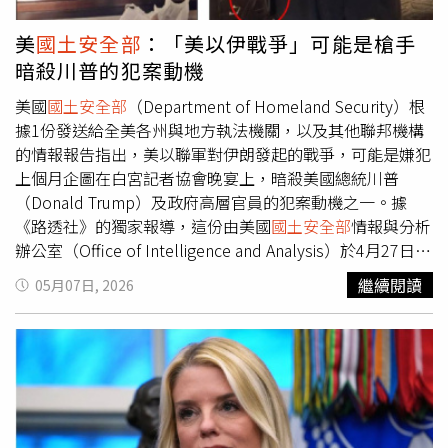
身分家庭造成影響，迫使申請者離開工作、住所與人際關
係，且無法確定回歸時間。目前該機構本身也正面臨簽證與
美
國土安全部
：「美以伊戰爭」可能是槍手
綠卡案件的嚴重積壓。目前尚不清楚正在審理中的綠卡案件
暗殺川普的犯案動機
將如何受到影響。對此，國際難民援助組織「HIAS」（前
身為希伯來移民援助協會）表示，USCIS的做法，等同迫使
美國
國土安全部
（Department of Homeland Security）根
人口販運倖存者、遭受虐待或忽視的兒童，返回他們為逃離
據1份發送給全美各州與地方執法機關，以及其他聯邦機構
危險而離開的國家，以完成綠卡申請並取得美國永久居留
的情報報告指出，美以聯軍對伊朗發起的戰爭，可能是嫌犯
權。報導補充，22日的政策變動，是過去1年美國總統川普
上個月企圖在白宮記者協會晚宴上，暗殺美國總統川普
（Donald Trump）一系列收緊移民政策措施中的最新一
（Donald Trump）及政府高層官員的犯案動機之一。據
步。去年，其政府曾縮短學生簽證、文化交流訪客以及媒體
《路透社》的獨家報導，這份由美國
國土安全部
情報與分析
工作者的簽證有效期限。今年1月，美國國務院宣布，在第2
辦公室（Office of Intelligence and Analysis）於4月27日撰
任川普政府期間已撤銷超過10萬張簽證。該政府同時也對其
寫的初步評估報告指出，槍手艾倫（Cole Allen）「具有多
繼續閱讀
05月07日, 2026
他在美國具有合法身分的移民，包括難民與其他受保護群
重的社會與政治不滿情緒」。報告結論也引用艾倫在社群媒
體，採取更嚴格的措施。
體上批評美國發起戰爭的行動，認為「美以伊戰爭」可能是
促使他決定實施此次暗殺的原因。這項評估讓外界得以進一
步了解，美國政府如何調查4月25日白宮記者協會晚宴槍擊
事件的犯案動機。儘管目前仍屬初步結論，但這是迄今最明
確的證據，顯示這場已造成西亞地區數千人死亡、並衝擊全
球經濟的伊朗戰爭，可能成為該事件的導火線。這份被標記