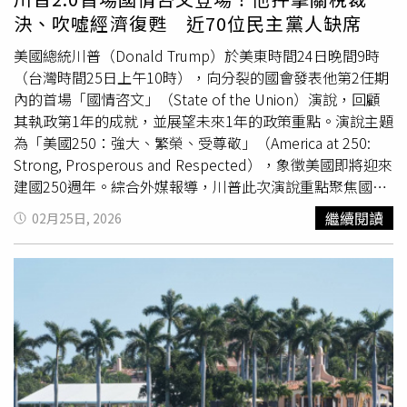
列在談判期間突然偷襲伊朗，導致伊朗最高領袖與多名高層
決、吹噓經濟復甦 近70位民主黨人缺席
官員在空襲中喪生。此後伊朗以飛彈與無人機攻擊進行反
擊，目標包括以色列本土，以及波斯灣（Gulf）國家境內的
美國總統川普（Donald Trump）於美東時間24日晚間9時
美軍基地。如今戰事已進入第12天。在《ABC News》率先
（台灣時間25日上午10時），向分裂的國會發表他第2任期
披露這份FBI安全公告之前，美國總統川普（Donald
內的首場「國情咨文」（State of the Union）演說，回顧
Trump）曾在白宮向記者聲稱，他並不擔心伊朗支持的攻擊
其執政第1年的成就，並展望未來1年的政策重點。演說主題
會發生在美國本土。此外，加州州長辦公室也表示，這份公
為「美國250：強大、繁榮、受尊敬」（America at 250:
告只是該州每天從聯邦合作夥伴接收到的眾多安全更新之
Strong, Prosperous and Respected），象徵美國即將迎來
一。自衝突爆發以來，加州已提升了整體安全戒備狀態。加
建國250週年。綜合外媒報導，川普此次演說重點聚焦國內
州州長紐森（Gavin Newsom）在社群平台X上發文指出，
議題，白宮表示，「演講很大一部分將關注經濟與可負擔性
繼續閱讀
02月25日, 2026
他「正與安全與情報官員保持持續協調」，以監控「任何可
問題」，並預計涉及移民、犯罪及國家安全。演說全長約2
能威脅加州的情勢，包括與中東衝突相關的威脅。雖然目前
小時，由白宮演講撰寫主任沃辛頓（Ross Worthington）
我們沒有發現任何迫在眉睫的威脅，但我們仍然為州內可能
主導草擬，並在國內政策委員會主任哈利（Vince Haley）
發生的任何緊急情況做好準備。」加州人口最多的城市洛杉
及政策副幕僚長米勒（Stephen Miller）的協助下完成。據
磯（Los Angeles）的市長巴斯（Karen Bass）則表示，她
悉，川普與助手在數週內進行密集會議，並在演說前幾天突
的辦公室與洛杉磯警察局「正與州及聯邦合作夥伴密切協
然遭遇其大規模關稅政策在美國聯邦最高法院被裁決違法，
調，以確保洛杉磯市民的安全」。她補充：「目前沒有任何
這使他的演說準備過程更加複雜。當川普在當地時間晚間9
針對洛杉磯的具體或可信威脅。」
時前夕步入眾議院會議廳時，現場掌聲響起，共和黨議員起
立歡迎，而民主黨部分議員則鴉雀無聲。川普緩慢沿著通道