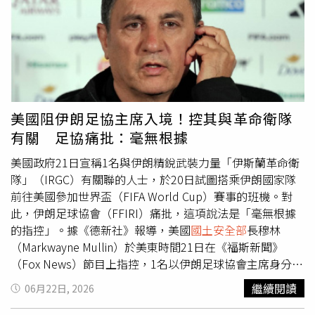
方面，根據新制度，外國學生及交流訪問者將依照各自核准
海地人TPS身分的決定，並非出於種族因素，「無論是總統
的課程期間獲准停留，但最長不得超過4年。目前持有F、J
或
國土安全部
長所引用的言論，都沒有明顯的種族色彩，本
及I類簽證的人士也將自動轉換至新制度，其最長4年的停留
質上都屬於可以基於非種族理由成立的政策觀點。」川普曾
期限將自新規正式生效日起開始計算。美國
國土安全部
表
在競選白宮期間承諾驅逐數百萬移民，並推動拆解TPS的計
示：「需要更多時間完成學業課程的簽證持有人，必須直接
畫，作為其強硬移民政策的一部分。在2024年競選活動高
向美國公民及移民服務局（USCIS）正式申請延長停留
峰期，川普曾散布關於海地移民的謊言，聲稱他們正在吃美
（Extension of Stay）。」
國土安全部
表示，此舉將把監督
國人的寵物，以此加劇美國公民對移民的恐慌。這項TPS案
美國阻伊朗足協主席入境！控其與革命衛隊
權由各大學行政人員重新交還聯邦政府，申請人也必須接受
的最高法院裁決，可能影響來自10幾個國家、超過100萬名
有關 足協痛批：毫無根據
生物特徵身分驗證、背景調查以及防止詐欺審查。另一項收
TPS受益者。自川普上任以來，包括阿富汗、喀麥隆、衣索
緊措施則規定，F1學生畢業後僅有30天可準備離境、轉學
比亞、宏都拉斯、緬甸、尼泊爾、尼加拉瓜、索馬利亞、南
美國政府21日宣稱1名與伊朗精銳武裝力量「伊斯蘭革命衛
或變更身分，相較於過去的60天大幅縮減。此外，學生若希
蘇丹、委內瑞拉、葉門等國公民的TPS資格已被撤銷，海地
隊」（IRGC）有關聯的人士，於20日試圖搭乘伊朗國家隊
望更改學術主修方向，也將受到更嚴格的規範。對此，美國
與敘利亞也將納入其中。報導補充，海地人在經歷2010年
前往美國參加世界盃（FIFA World Cup）賽事的班機。對
5大保守派智庫之一「加圖研究所」（Cato Institute）移民
毀滅性的地震後獲得TPS資格，但該國至今仍深陷嚴重貧
此，伊朗足球協會（FFIRI）痛批，這項說法是「毫無根據
研究主任比爾（David Bier）在社群媒體發文痛批：「如果
困、武裝幫派猖獗的暴力問題，以及長期政治不穩定。美國
的指控」。據《德新社》報導，美國
國土安全部
長穆林
你改變自己的『教育目標』（educational objectives），
國務院也建議美國公民避免前往該加勒比島國，理由包括
（Markwayne Mullin）於美東時間21日在《福斯新聞》
國土安全部
將追溯認定你自改變目標當下起，就已喪失合法
「綁架、犯罪、社會動盪以及醫療資源有限。」敘利亞則在
（Fox News）節目上指控，1名以伊朗足球協會主席身分作
身分。這項政策真的非常惡劣。」美國移民律師華森
2012年因爆發內戰而被納入TPS的適用範圍。對此，美國最
為掩護的人士，試圖從墨西哥搭乘伊朗足球隊飛往洛杉磯
繼續閱讀
06月22日, 2026
（Tahmina Watson）則表示，這些變革帶來的經濟影響可
高法院首位西班牙裔和拉丁裔大法官索托馬約爾（Sonia
（Los Angeles）的班機，以參加21日對戰比利時的世界盃
能相當深遠且持久，因為國際學生每年為美國經濟創造數十
Maria Sotomayor）在口頭辯論中質疑，川普政府撤銷海地
賽事，但遭到阻止，「當我們開始對他進行調查時，我們發