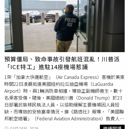
同意」川普，並且「想要對他認為在道德上令人反感的政府
自己的社群媒體發文表示：「領導川普總統具有歷史意義，
政策與決策進行反擊」。1名不具名的資深執法人員向《路
且高度成功的讓美國更安全與更有保障的努力，是我一生的
透社》表示，FBI目前正詳細檢視艾倫的社群媒體活動與數
榮耀。」她表示未來1個月將會把職務交接給布蘭奇。布蘭
位足跡，以釐清攻擊動機，「這件事正在被密切調查。」調
奇亦在社群媒體感謝川普並讚揚邦迪，承諾將「竭盡所能維
查內容包括檢視1個與艾倫有關聯的去中心化「Bluesky」
護美國安全。」在擔任美國最高執法官期間，邦迪積極推動
社群媒體帳號。該帳號在槍擊案前數週曾發布與轉貼多則反
川普的政策議程，並削弱司法部長期以來在調查中相對於白
川普訊息。相關貼文除了批評美國對伊朗的軍事行動外，也
宮的獨立性傳統。然而，對於艾普斯坦檔案的反覆批評，包
猛烈抨擊川普政府的移民執法政策、全球首富馬斯克（Elon
括來自川普盟友及部分共和黨議員，最終導致她的下台。邦
Musk），以及俄羅斯對烏克蘭的戰爭。此外，該帳號也曾
迪被指控在司法部對艾普斯坦性交易調查的紀錄公開上進行
預算僵局、致命事故引發航班混亂！川普派
轉發1則貼文，呼籲對川普進行彈劾，因為這位美國總統曾
掩蓋或管理不當。報導補充，據知情人士透露，川普於1日
「ICE特工」進駐14座機場惹議
在4月7日威脅摧毀伊朗文明。該帳號還轉發過批評那些計畫
在白宮會議中告知邦迪，他正考慮更換司法部長。消息人士
出席白宮記者晚宴之記者的內容。FBI同時檢視1則2024年
與另1位知情者表示，川普盟友近日鼓勵他「快刀斬亂
1架「加拿大快運航空」（Air Canada Express）客機於美東
的貼文。該貼文來自另1個與艾倫有關聯的帳號，內容引用
麻」，將邦迪解職。1名白宮高級官員向《路透社》表示，
時間22日凌晨抵達美國紐約拉瓜迪亞機場（LaGuardia
《聖經》經文，並在回應川普女兒蒂芬妮（Tiffany Trump）
川普過去數月曾多次表達對邦迪的不滿。該官員指出，川普
Airport）時，與1輛消防車相撞，導致正副機師喪生，數十
的訊息時，疑似將川普形容為「魔鬼」。該名官員表示，
曾考慮由環境保護署署長澤爾丁（Lee Zeldin）接任，也討
名乘客受傷。隨後，美國總統川普（Donald Trump）於23
FBI之所以聚焦於艾倫的網路活動，部分原因是希望避免外
論過其他人選。邦迪1日的大部分時間與川普同行，包括早
日部署武裝移民執法人員，以協助緩解主要機場因人員短
界對嫌犯的動機與網路行為，衍生出更多陰謀論。他補充，
上陪同前往美國最高法院（U.S. Supreme Court），出席復
缺，而導致的安檢塞車情況。據《路透社》報導，「美國聯
發生在2024年賓州（Pennsylvania）巴特勒（Butler）選舉
活節午餐活動，以及稍後觀看他針對伊朗戰爭的全國演說。
邦航空總署」（Federal Aviation Administration）負責人貝
造勢活動上的川普暗殺事件，就曾引發大量陰謀論在網路上
在最高法院，川普旁觀了邦迪的重要下屬、訴訟總長紹爾
德福德（Bryan Bedford）在記者會上表示，2名罹難的年
繼續閱讀
03月24日, 2026