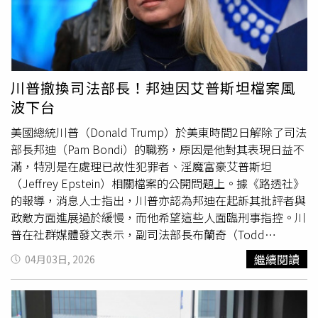
為「重大事件通報」（Critical Incident Note）的報告，是
由美國資訊透明非營利組織「Property of the People」透
過公開紀錄申請取得，並與《路透社》分享。對此，美國
國
土安全部
發言人拒絕評論這份情報評估的具體內容，僅表示
「這類報告是在重大事件發生後，向合作夥伴提供目前可取
川普撤換司法部長！邦迪因艾普斯坦檔案風
得的最新資訊，因為這些事件可能對國土安全造成影響。」
波下台
美國聯邦調查局（Federal Bureau of Investigation，FBI）
也拒絕發表評論，而美國司法部（Department of
美國總統川普（Donald Trump）於美東時間2日解除了司法
Justice）則未回應媒體的置評請求。美國司法部於5日新增
部長邦迪（Pam Bondi）的職務，原因是他對其表現日益不
了1項「攻擊聯邦官員」的罪名，指控艾倫在安全檢查站朝1
滿，特別是在處理已故性犯罪者、淫魔富豪艾普斯坦
名美國特勤局（United States Secret Service）探員開槍。
（Jeffrey Epstein）相關檔案的公開問題上。據《路透社》
除此之外，他還面臨企圖暗殺、在暴力犯罪中開槍，以及非
的報導，消息人士指出，川普亦認為邦迪在起訴其批評者與
法跨州運輸槍械與彈藥等指控。目前他尚未提出抗辯。截至
政敵方面進展過於緩慢，而他希望這些人面臨刑事指控。川
目前，美國官員對艾倫涉嫌犯案的動機著墨不多，僅提及他
普在社群媒體發文表示，副司法部長布蘭奇（Todd
在攻擊當晚寄給親屬的1封電子郵件。官員形容該訊息為1份
Blanche）將暫時領導司法部。布蘭奇曾是川普的私人律
繼續閱讀
04月03日, 2026
「宣言」（manifesto），內容表達對川普政府的不滿，並
師。在該貼文中，川普稱讚邦迪是「偉大的美國愛國者與忠
提到他想攻擊1名正在發表演說的「叛徒」，但未直接點名
誠朋友」，並表示她曾主導「大規模打擊犯罪行動」。他指
川普。在法院文件中，檢察官指稱，艾倫在政治立場上「不
出邦迪將很快轉往私人部門工作，但未提供細節。邦迪則在