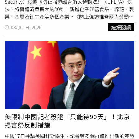
Security）依據《防止強迫維吾爾人勞動法》（UFLPA）執
法，將實體清單擴大約30%，新增企業涵蓋食品、棉花、製
藥、金屬及鋰生產等多個產業。《防止強迫維吾爾人勞動
法》由美國國會於2021年通過，目的在於針對中國西部新
繼續閱讀
08月01日, 2026
疆維吾爾自治區的進口商品，防止被控強迫勞動生產的產品
流入美國市場。美國國務院（State Department）發言人皮
戈特（Tommy Pigott）表示：「此次新增列入清單的實
體，涉及在新疆生產或銷售商品，或使用《防止強迫維吾爾
人勞動法》所規定的維吾爾族及其他受保護群體強迫勞動所
生產的商品。」他補充，此次鎖定的產業包括海鮮、黃金、
銅、交通基礎設施、鋁、番茄、棉花、成衣及冷凍食品等領
域。此次擴大的黑名單還包括中國最大的電容器製造商之一
「湖南艾華集團股份有限公司」。美國《聯邦公報》
（Federal Register）公告指出，美國政府認為該公司採購
的化學箔材及其他原料來自新疆地區。此外，美國海關及邊
境保衛局（US Customs and Border Protection）也將自8
美限制中國記者簽證「只能待90天」！北京
月3日起，開始攔截來自這些企業的進口商品。美國眾議院
揚言祭反制措施
「美國與中國共產黨戰略競爭特設委員會」（Select
Committee on the Strategic Competition Between the
中國17日抨擊美國針對學生、記者等多個群體推出新的簽證