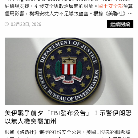
樂霞（Letitia James）提出刑事指控。然而，這些案件在法
憂，過去發生在明尼亞波利斯與芝加哥街頭的混亂突襲行
駐機場支援，引發安全與政治層面的討論。
國土安全部
預算
院遭遇阻礙，並被法官駁回，理由是提出起訴的檢察官哈利
動，可能會擴及機場。川普向記者表示「他們現在可以在非
僵局影響，機場安檢人力不足導致壅塞。根據《美聯社》
根（Lindsey Halligan）是由川普任命的，而該任命被視為
法移民入境時逮捕他們，這是1個非常有利的場所」。不
（Associated Press）、CNN、及《法新社》報導，目前全
繼續閱讀
03月23日, 2026
不合法。參議院司法委員會最高民主黨成員德賓（Dick
過，所有進入美國的國際旅客本就必須接受「美國海關及邊
美多座機場仍可見安檢隊伍延伸至航廈外，部分旅客需提前
Durbin）也表示：「邦迪的政治遺產將是把全球最重要的執
境保衛局」（Customs and Border Protection）的檢查，
數小時抵達機場。此次機場壅塞主因在於國會未能通過
國土
法機構武器化，以服務川普的個人利益，但顯然她仍不足以
沒有合法入境資格者會被遣返，川普也解釋「但這不是他們
安全部
（Department of Homeland Security，DHS）預
讓他滿意。」
存在的原因，他們真的是來幫忙的。」在華盛頓，川普所屬
算，自2月14日起部分聯邦機構陷入停擺。運輸安全管理局
的共和黨與在野的民主黨之間的僵局短期內看不到解決跡
（Transportation Security Administration，TSA）人員在無
象。民主黨拒絕為
國土安全部
提供資金，除非對移民執法人
薪情況下持續工作，導致士氣受挫，不少人選擇請假或離
員設下新限制，因為這些人員在打擊行動中曾造成美國公民
職，使安檢人力進一步吃緊。TSA人力短缺，各地機場安檢
死亡，引發公眾憤怒。儘管白宮已與國會議員展開談判，川
隊伍延伸至航廈外。統計顯示，停擺期間已有超過300名
普23日表示，在國會通過一系列投票限制法案之前，他不會
TSA員工離職，請假人數亦顯著增加。部分員工需兼職維持
批准任何妥協方案，而民主黨已拒絕這些提案，使談判再添
生計，甚至仰賴外界捐助取得基本生活資源。人力流失直接
變數。此外，航空公司也面臨燃料成本上升的壓力，自美國
影響機場運作，多個大型機場安檢等待時間延長至數小時。
與以色列於2月28日談判期間偷襲伊朗以來，油價大幅攀
在此背景下，川普宣布自週一起派遣ICE人員進駐機場協助
美伊戰爭前夕「FBI發布公告」！示警伊朗恐
升。美國大型航空公司「聯合航空」（United Airlines）已
作業。白宮邊境事務主管霍曼（Tom Homan）表示，此舉
以無人機突襲加州
宣布在繁忙的夏季旅遊期間削減航班。
目的在於協助TSA提升效率，並優先支援等待時間長達數小
時的主要機場。霍曼指出，ICE人員將負責不需專業訓練的
根據《路透社》獲得的1份安全公告，美國司法部的聯邦調