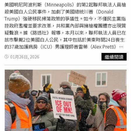
自出現在超過1,000件人身保護令案件卷宗中。法律壅塞部
子」。官方並指曾嘗試將男童交由屋內「疑似母親」照顧但
美國明尼阿波利斯（Minneapolis）的第2起聯邦執法人員槍
分導致政府即便在法官下令釋放後，仍未即時執行。上月，
遭拒，父親則要求孩子與其同行。美國副總統范斯（JD
殺美國白人公民事件，加劇了美國總統川普（Donald
席爾茨在明尼蘇達州1項命令中指出，政府在76件案件中違
Vance）亦表示，執法人員「別無選擇」。然而家屬律師普
Trump）強硬移民掃蕩政策的爭議性。如今，不僅民主黨指
反96項法院命令。當地聯邦檢察官羅森（Daniel Rosen）2
羅科施（Marc Prokosch）反駁，強調父子2024年自厄瓜多
控政府濫權並要求改革，共和黨內部與擁槍權團體亦出現質
天後在文件中表示，這些案件對政府律師造成「巨大負
（Ecuador）入境時透過CBP One應用程式預約，在入境口
疑聲浪。據《路透社》報導，本月以來，聯邦執法人員已在
擔」。紐約方面，由拜登任命的聯邦法官喬杜里（Nusrat
岸申請庇護並完整配合程序，持續出席聽證，既無潛逃風險
該市擊斃2位美國白人公民，其中包括於美東時間24日喪生
Choudhury）本月指出，ICE違反2項「明確且無歧義」的
亦無安全疑慮，不應遭拘留。阿里亞斯本人亦否認逃跑，稱
的37歲加護病房（ICU）男護理師普雷蒂（Alex Pretti）。
命令，將1名男子轉送至新墨西哥州（New Mexico）拘留，
當時只是走在兒子前方試圖尋求協助，「我非常愛我的兒
這是該市在17天內第3宗涉及聯邦執法人員的致命槍擊事
繼續閱讀
01月26日, 2026
卻虛稱其仍在新澤西州（New Jersey）可出庭。司法部發
子，絕不會遺棄他。」拘留期間，阿里亞斯形容德州設施環
件，發生背景為全國多地針對「美國
國土安全部
」（DHS）
言人巴爾達薩雷（Natalie Baldassarre）回應稱，政府「正
境惡劣，兒子生病時甚至未能取得藥物。此事曝光後，拘留
下屬執法部門「美國移民和海關執法局」（ICE）的抗議浪
遵守法院命令並全面執行聯邦移民法」，並批評「若越權法
中心外出現抗議聲浪，多名民主黨國會議員聲援。德州眾議
潮。對此，美國參議院民主黨領袖舒默（Chuck Schumer）
官依法審案並尊重政府準備案件的義務，就不會出現壓倒性
員卡斯楚（Joaquin Castro）曾前往探視，並陪同父子搭機
表示，民主黨將投票反對任何包含DHS經費的撥款法案。據
的人身保護令案件量，或對
國土安全部
是否遵命的疑慮。」
返程；明尼蘇達州眾議員歐瑪（Ilhan Omar）亦公開表示歡
悉，美國國會必須在1月30日前為政府提供經費，否則將面
在紐約，倡議人士守候於移民法庭外，協助被拘留者即日提
迎。目前父子仍有待審理的庇護案件，尚無遣返命令。畢耶
臨部分政府關門的風險。舒默在25日的聲明中表示，共和黨
出人身保護令，以阻止其被迅速轉移至外州拘留中心。1月
里法官指出，他們未來可能仍須離境，但應透過更具秩序與
人應「與民主黨一道，徹底改革ICE與『美國海關及邊境保
16日，聯邦法官歐特肯（J. Paul Oetken）緊急裁定，禁止
人道的政策程序完成。阿里亞斯表示，家人因恐懼而離開厄
衛局』（CBP，也隸屬於DHS），以保護公眾安全。」多名
政府將1名在庭審現場被拘留的厄瓜多男子移出紐約。1月
瓜多，希望能留在美國與家人團聚，首次移民法庭聽證預計
溫和派民主黨人也加入這項呼籲，他們曾在去年的政府關門
30日，同為歐巴馬任命的法官卡特（Andrew Carter）命令
於2月稍晚舉行。他呼籲政府不要對拉丁裔社群採取不公對
對峙中與黨內立場分歧，並且一向謹慎避免被貼上反執法的
其立即釋放。然而，並非所有移民都能獲得此類救濟。部分
待。
標籤。內華達州民主黨參議員馬斯托（Catherine Cortez