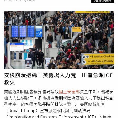
流傳。
（D. John Sauer）接受大法官質詢，內容涉及政府限制出
輕機師才剛展開職業生涯，「這絕對是1場悲劇。」據悉，
生公民權的嘗試。艾普斯坦檔案為川普帶來政治壓力，也重
客機當時載有72名乘客與4名機組人員。這起導致572架航
新引發外界對他過去與艾普斯坦友誼的關注；川普表示這段
班取消的事故，正值美國機場與航空公司，因美國國會持續
關係早在數十年前已結束。邦迪被解職可能導致司法部策略
數週的預算僵局而陷入混亂之際。近期，由於「美國運輸安
出現重大調整，並可能重新加強利用美國法律體系對付川普
全管理局」（Transportation Security Administration）員
政敵的行動。邦迪是近期第2位遭撤換的川普高層官員。川
工的辭職與缺勤率，在超過1個月未領薪的情況下持續上
普於3月5日撤換
國土安全部
長諾姆（Kristi Noem），原因
升，旅客在安檢站經常需要等待數小時。這導致原本在街頭
是外界批評其在部門管理及移民政策上的表現。邦迪曾任佛
逮捕移民的部分「美國移民和海關執法局」（Immigration
州共和黨籍州檢察長。她表示，自己致力於讓司法部重新聚
and Customs Enforcement，ICE）特工，23日被調往全美
焦暴力犯罪，並在川普失去權力期間2度遭聯邦起訴後，重
各大機場，並配備防彈背心及槍枝。美國邊境事務主管（俗
建其支持者對司法部的信任。她同時因解雇數十名曾參與川
稱「邊境沙皇」）霍曼（Tom Homan）透露，相關人員已
普反對調查的職業檢察官而遭批評，批評者指控她放棄司法
部署至包括紐約、芝加哥、亞特蘭大與休士頓在內的14座機
安檢崩潰邊緣！美機場人力荒 川普急派ICE
部一貫強調的公正執法原則。前司法部律師、現為倡議組織
場。川普表示，這些人員被派往機場，是為了協助運輸安全
救火
「Justice Connection」負責人的Stacey Young表示：「邦
管理局減少安檢排隊時間，但此舉遭到安檢人員工會反對，
迪用大錘砸毀了司法部及其人力體系。」在她任內，許多關
因為ICE人員並未接受數月的機場安檢專業訓練。在多個機
美國近期因國會預算僵局導致
國土安全部
資金中斷，機場安
鍵單位出現職業律師大規模離職，司法部的論調及路線與川
場中，可以看到ICE人員站在長長的安檢隊伍附近，而運輸
檢人力出現缺口，多地機場近期就因為安檢人力不足出現嚴
普之間幾乎完全一致，而川普的肖像如今甚至懸掛於其華盛
安全管理局人員仍負責操作X光機與掃描系統，ICE人員的具
重壅塞，旅客須面臨長時間排隊。對此，美國總統川普
頓總部。司法部已對多名川普政敵展開調查，包括去年對前
體職責並不明確。雖然當局指出，這些人員將負責管控人
（Donald Trump）宣布派遣移民與海關執法局
聯邦調查局局長柯米（James Comey）與紐約州檢察長詹
流，但川普卻聲稱，他們也可能進行逮捕行動，這讓外界擔
（Immigration and Customs Enforcement，ICE）人員進