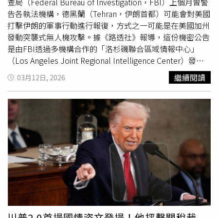
任務，例如人流管制、出入口監控與初步證件查驗，以讓
查局（Federal Bureau of Investigation，FBI）上個月曾警
TSA人員回到核心安檢崗位。他強調，ICE人員不會操作X光
告各執法機構，德黑蘭（Tehran，伊朗首都）可能會對美國
機等設備，並稱此舉是為了加速旅客通關流程。美國政府擬
打擊伊朗的軍事行動進行報復，方式之一可能是在美國加州
派ICE人員進駐機場，協助紓解安檢壓力。部分地方政府已
發動突襲式無人機攻擊。據《路透社》報導，這份機密公告
證實相關部署。亞特蘭大哈茲菲爾德－傑克遜國際機場
是由FBI透過多機構合作的「洛杉磯聯合區域情報中心」
（Hartsfield-Jackson International Airport）預計率先安排
（Los Angeles Joint Regional Intelligence Center）發
ICE人員進駐，由TSA統一指揮，並不涉及移民執法任務。
布。隨著戰爭持續擴大，該警報於美東時間11日首度被披
繼續閱讀
03月12日, 2026
然而，相關措施引發外界質疑。工會代表指出，ICE人員未
露。從文件內容的措辭來看可以明確判斷，該公告是在戰事
接受航空安檢專業訓練，難以取代TSA職能，若倉促上線可
爆發之前發布的，並且考慮到伊朗可能對美國本土發動報復
能影響飛航安全。亦有意見認為，此舉可能使機場現場管理
性攻擊的可能性，這意味著美國早已決定對德黑蘭發動打
更為複雜。另一方面，國會對於DHS預算的協商仍未取得突
擊。公告援引FBI的資訊指出，截至2月初，伊朗「據稱曾有
破。川普提出須納入「SAVE America Act」作為條件，進一
意在美國對其發動攻擊的情況下，透過海上船隻發射無人
步增加談判難度。民主黨則要求調整移民執法政策，雙方分
機，對加州的目標進行突襲攻擊」。公告補充：「我們沒有
歧持續，使停擺僵局延續。運輸部長達菲（Sean Duffy）表
任何關於此類攻擊的時間、方式、目標或實施者的更多資
示，機場壅塞情況短期內恐進一步惡化，並指出旅客目前面
訊。」《路透社》本月稍早亦曾報導，伊朗及其代理勢力可
臨最大問題在於無法預估通關時間，影響行程安排。外界關
能對美國發動攻擊。美國
國土安全部
（U.S. Department of
注，ICE人員進駐是否能有效紓解壅塞，或將進一步引發安
Homeland Security）的1份威脅評估指出，伊朗及其代理
全與政策爭議。
人「很可能」對美國構成定向攻擊威脅，但發動大規模實體
打擊的可能性較低。這場伊朗戰爭始於2月28日美國及以色
川普2.0首場國情咨文登場！他抨擊關稅裁