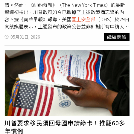
請。然而，《紐約時報》（The New York Times）的最新
報導卻指出，川普政府如今已撤掉了上述政策備忘錄的內
容。據《南華早報》報導，美國
國土安全部
（DHS）於29日
向該媒體表示，上週發布的政策公告並非針對所有申請人的
強制性要求，而是將以「逐案審查」的方式進行。此前，川
繼續閱讀
05月31日, 2026
普政府發言人凱勒（Zach Kahler）曾在22日稱，「從現在
開始，在美國短期停留並希望申請綠卡的外籍人士，必須返
回其原籍國提出申請，除非在極為特殊的情況下例外。」該
公告被外界視為美國綠卡申請政策的重大轉向，並引發援助
團體、政策分析人士以及移民律師的強烈批評。美國總統川
普（Donald Trump）曾在競選期間承諾將驅逐數百萬無證
移民，但自從他重返白宮以來，其政府同時也關閉了多項取
得美國居留權的合法途徑。據悉，綠卡申請流程在過去超過
60年幾乎未曾改變，因此22日公布的政策公告，一度被視
為川普政府移民政策的最新重大變動。根據美國移民委員會
（American Immigration Council）的數據，美國每年發放
超過100萬張綠卡，而截至目前，有超過一半的申請人是在
川普要求移民須回母國申請綠卡！推翻60多
美國境內提出的。對此，1位匿名美國官員於30日表示，該
年慣例