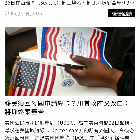
伊（Amir Ghalenoei）在球隊與紐西蘭完成首場比賽後，也
26日在西雅圖（Seattle）對上埃及。對此，多尼亞馬利9日
透露即使人員獲准入境，仍面臨各種限制措施，「我們原本
表示：「我們已經通知國際足球總會（FIFA），如果在伊朗
繼續閱讀
06月11日, 2026
應該在比賽前2個晚上就抵達，但沒有被允許。我們原本應
參賽的世界盃場館內出現非官方旗幟，或出現反對國家隊的
該今晚留在這裡，明天中午返回，但我完全不知道原因，而
口號，球隊管理方將必須停止比賽。」他還補充：「我們已
且他們也沒有告訴我們。我們是整個世界盃中受壓迫最嚴重
獲得保證，在對埃及的比賽期間，球場內不會發生任何干擾
的球隊。」
事件。」伊朗與埃及的足球協會先前曾敦促FIFA，防止在西
雅圖比賽期間出現任何與LGBTQ+運動有關的活動。該場賽
事原本被當地主辦方指定為「驕傲賽事」（Pride
Match），以配合西雅圖當地的LGBTQ+驕傲週末（Pride
weekend）活動。4月時，部分抗議者聚集於加拿大溫哥華
（Vancouver）的FIFA大會外，呼籲禁止伊朗參加本屆賽
事，並指控該隊代表的是伊朗「伊斯蘭革命衛隊」
（IRGC），而非伊朗人民。伊朗的參賽同時也面臨多項阻
礙。伊朗足球協會（Iran Football Federation）透露，其門
移民須回母國申請綠卡？川普政府又改口：
票配額在賽事開始前數天被撤回，導致已經安排旅程的伊朗
將採逐案審查
球迷無法進場觀賽。根據美國
國土安全部
（DHS）的說法，
目前在墨西哥蒂華納（Tijuana）訓練的伊朗隊，能在每場比
美國公民及移民服務局（USCIS）曾在美東時間22日聲稱，
賽前1天入境美國。而在美伊局勢緊張的背景下，本屆世界
尋求在美國取得綠卡（green card）的所有外國人，今後必
盃也罕見成為地緣政治的角力場。
須返回母國，透過美國國務院（DOS）在「境外」辦理申