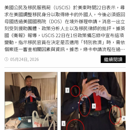
政策「重申了長期存在的法律與政策，但在拜登政府期間被
忽視。這項政策不會阻止任何合法且符合資格的外籍人士取
美國公民及移民服務局（USCIS）於美東時間22日表示，尋
得綠卡，但可能會導致部分不符合裁量性優惠標準的人，最
求在美國調整移民身分以取得綠卡的外國人，今後必須返回
終必須改為在海外向美國國務院提出申請。這項政策不會影
母國透過美國國務院（DOS）在境外辦理申請。消息一出立
響高度合格的申請者以及遵守法律的技術專業人士。」
刻受到援助團體、政策分析人士以及移民律師的批評。據英
國《衛報》報導，USCIS 22日在1份政策備忘錄中宣布這項
變動，指示移民官員在決定是否適用「特別救濟」時，需依
個案逐一審查相關因素與資訊。據悉，綠卡申請流程在過去
超過60年幾乎未曾改變，而這次調整也被視為川普政府移民
繼續閱讀
05月24日, 2026
政策的最新重大變動。負責監督USCIS的美國
國土安全部
（DHS）也表示：「在美國暫時居留且希望取得綠卡的外國
人必須返回母國申請。這項政策讓我們的移民系統依照法律
運作，而不是鼓勵鑽漏洞。」華府智庫「加圖研究所」
（Cato Institute）的1位分析師指出，美國目前有超過100
萬名移民正在等待綠卡核發。綠卡申請主要分為2種方式，1
種是在海外美國領事館申請，另1種是在已經身處美國境內
時提出申請，後者稱為「身分調整」（adjustment of
status）。根據新的USCIS政策，許多在美國境內的綠卡申
請者可能必須在案件審理期間離境，這將對全美的混合移民