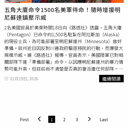
人不知可提出人身保護令，另一些人則無力負擔高昂律師
Masto）在1份關於ICE行動的聲明中表示：「這顯然不是為
五角大廈命令1500名美軍待命！隨時增援明
費。美國公民羅爾（Judy Rall）就表示，其委內瑞拉籍丈
了保障美國人的安全，而是在殘酷對待美國公民與守法的移
尼蘇達鎮壓示威
夫已在德州藍帽拘留中心（Bluebonnet detention
民。」川普政府在明尼阿波利斯展開迄今為止最大規模的移
center）羈押近1年，律師報價超過5,000美元提出人身保護
民執法行動，引發居民連續數週的抗議，以及與聯邦執法人
2名美國官員於美東時間18日向《路透社》透露，五角大廈
令，她無力負擔。2人基於婚姻關係提出移民申請仍在審理
員的激烈衝突，並導致2起槍擊致死事件，包括1月7日的古
（Pentagon）已命令約1,500名駐紮在阿拉斯加（Alaska）
中，但政府拒絕在案件裁決前釋放其夫。雖然無犯罪紀錄，
德（Renee Good），以及上週末的普雷蒂。然而，川普仍
的現役士兵，為可能部署至明尼蘇達州（Minnesota）做好
政府卻在未提出證據情況下指控其與委內瑞拉幫派「阿拉瓜
未退讓。他在25日於「真實社群」（Truth Social）發文表
準備。該州近日因反對川普政府驅逐移民的行動，而爆發大
火車」（Tren de Aragua）有關。本月，其律師同意免費承
示，這項行動是他2024年總統勝選以及共和黨掌控國會的
規模示威。據《路透社》報導，官員表示，美國陸軍已對相
接人身保護令案件。
核心因素。他還補充：「悲劇性的是，2名美國公民因民主
關部隊下達「準備部署」命令，以因應明尼蘇達州的暴力情
黨造成的混亂而失去生命。」並將責任歸咎於政治對手。37
勢可能升高，但目前尚不清楚是否真的會派遣任何部隊。此
歲加護病房（ICU）男護理師普雷蒂（Alex Pretti）於24日
消息最早由《美國廣播公司》（ABC News）披露。官員補
繼續閱讀
01月19日, 2026
遭聯邦執法人員射殺。（圖／達志／美聯社）數週以來，川
充，這些可能被部署的士兵專精於寒冷氣候作戰，隸屬於駐
普及其政府持續利用明尼蘇達州的聯邦執法行動，來抨擊該
紮在阿拉斯加的美國陸軍第11空降師（11th Airborne
州的民主黨籍州長沃爾茲（Tim Walz）。但沃爾茲以及地方
Division）旗下2個美國陸軍步兵營。美國總統川普
執法機構否認總統的說法，並表示他們願意配合聯邦政府移
（Donald Trump）曾在15日威脅，若州政府官員未能阻止
除暴力犯罪者，而真正的問題是川普政府的行動正在製造混
抗議者對移民官員的行動，他將援引《反叛亂法》
亂。「必須有人為明尼蘇達發生的殺戮負責，」沃爾茲在25
（Insurrection Act）部署軍事力量。此前，美國移民和海
First
1
2
3
Last
日的記者會上表示，「川普總統，你今天就可以結束這一
關執法局（Immigration and Customs Enforcement，