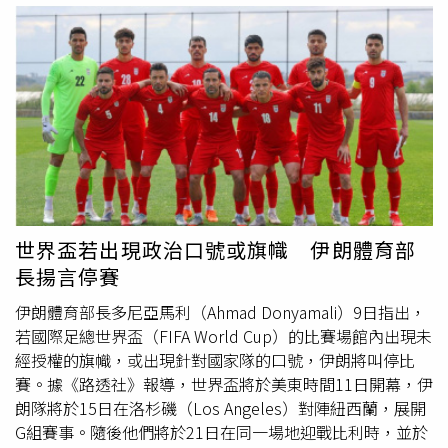
億美元價值，「許多人後來成為企業家、研究人員、醫師、
人TPS時，是否可能存在「歧視性目的」，並引用該共和黨
現他自2022年才被安排到該職位，因此我們沒有允許他登
工程師以及美國企業領導人。若讓美國成為一個更難以進入
總統的相關言論。這位自由派大法官表示：「我們有1位總
機。」穆林並未指出該人士的姓名，但聲稱他與伊斯蘭革命
且充滿不確定性的留學目的地，恐怕將迫使這些人才流向其
統曾在某個時刻說海地是一個『骯髒、污穢、令人作嘔的糞
衛隊有「直接聯繫」，而伊朗足球協會已明確否認此一說
他競爭國家。」根據官方統計，美國在2023至2024學年度
坑國家』，並抱怨美國不應該接收這些國家的人，而應該接
法。協會在21日發布的聲明中表示：「我們強烈譴責穆林針
共接納超過110萬名國際學生，為全球最多，並於2023年為
收來自挪威、瑞典或丹麥的移民。」美國聯邦總律師索爾
對伊朗足球協會主席，以及國家隊官方代表團成員所發表的
美國經濟創造超過500億美元的貢獻。對此華森強調：「這
（D. John Sauer）則回應稱，總統的言論被斷章取義，實
言論，並認為這些說法是一連串虛假、捏造且完全毫無根據
項政策的影響不僅將反映在下一個學年度，更可能在未來數
際上是在談論「犯罪、貧困與福利依賴問題」。他補充，限
的指控。」「關於伊朗足球協會官方代表昨日試圖登機進入
十年間持續發酵，包括創新能力下降、新創企業減少、人才
制法院對TPS決策的審查，是為了避免司法機關對外交政策
美國卻遭到阻止的說法，是徹頭徹尾且無可否認的謊言。這
供應鏈削弱，以及美國全球競爭力下滑。」
判斷進行過度干預與「司法微觀管理」。
項指控毫無事實基礎，以至於提出這項說法的人非常清楚，
這樣的事件從未發生過。令人遺憾的是，1位美國高級官員
世界盃若出現政治口號或旗幟 伊朗體育部
竟訴諸散播不實陳述與錯誤資訊，以合理化對伊朗國家隊代
長揚言停賽
表團成員所施加的限制。」「當1項具體、可驗證且針對特
定個人的指控被提出，且該指控本身又完全不是事實時，自
伊朗體育部長多尼亞馬利（Ahmad Donyamali）9日指出，
然也會讓其他相關指控的可信度受到質疑。」聲明還指出，
若國際足總世界盃（FIFA World Cup）的比賽場館內出現未
對伊朗官員拒發簽證的決定「完全缺乏任何證據或文件支
經授權的旗幟，或出現針對國家隊的口號，伊朗將叫停比
持」，並且「明顯是在試圖掩蓋對伊朗國家隊代表團施加的
賽。據《路透社》報導，世界盃將於美東時間11日開幕，伊
歧視性待遇與不合理限制。」報導補充，伊朗世界盃代表團
朗隊將於15日在洛杉磯（Los Angeles）對陣紐西蘭，展開
共有11名成員遭拒發進入美國的簽證。伊朗隊總教練加萊諾
G組賽事。隨後他們將於21日在同一場地迎戰比利時，並於