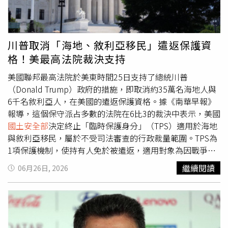
學生祭出更嚴格限制。美國佛州聯邦眾議員盧納（Anna
美國
國土安全部
部長穆林（Markwayne Mullin）表示：「數
Paulina Luna）17日在社群媒體發文表示：「每一張中國學
十年來，外國學生得以無限期留在美國，導致數以千計的人
生簽證都應立即取消」，同時還在貼文中標註美國國務卿盧
透過持續註冊課程來濫用我們的移民制度，並避免離開美
比歐（Marco Rubio）。佛州州長德桑提斯（Ron
國。」新規將於17日刊登於《聯邦公報》（Federal
川普取消「海地、敘利亞移民」遣返保護資
DeSantis）也發文稱：「是時候撤銷中共學生的簽證了。」
Register）後60天正式生效，並將接受由共和黨主導的美國
格！美最高法院裁決支持
根據官方統計，美國在2023至2024學年度共接納超過110
國會審查，但外界普遍認為這項程序僅屬形式。雖然川普
萬名國際學生，為全球最多，並於2023年為美國經濟創造
1.0時期便曾提出類似的簽證緊縮政策，但隨後遭拜登政府
美國聯邦最高法院於美東時間25日支持了總統川普
超過500億美元的貢獻。對此，美國移民律師華森
撤銷。對非法及合法移民的強力管制，一直是川普1.0及2.0
（Donald Trump）政府的措施，即取消約35萬名海地人與
（Tahmina Watson）強調：「這項政策的影響不僅將反映
的政策主軸之一，而技術工作者簽證與外國學生皆是其主要
6千名敘利亞人，在美國的遣返保護資格。據《南華早報》
在下一個學年度，更可能在未來數十年間持續發酵，包括創
的整頓對象。自川普重返白宮以來，美國聯邦政府已陸續調
報導，這個保守派占多數的法院在6比3的裁決中表示，美國
新能力下降、新創企業減少、人才供應鏈削弱，以及美國全
漲各類移民費用、縮短簽證與合法身分期限、終止部分移民
國土安全部
決定終止「臨時保護身分」（TPS）適用於海地
球競爭力下滑。」
合法身分，並基於意識形態因素撤銷永久居民身分（Green
與敘利亞移民，屬於不受司法審查的行政裁量範圍。TPS為
Card）及學生簽證。根據新規，多數外國記者原本最長可獲
1項保護機制，使持有人免於被遣返，適用對象為因戰爭、
准在美停留5年，未來將大幅縮短為240天，但還是可申請
自然災害或其他特殊情況而被認定若返國將面臨危險的族
繼續閱讀
06月26日, 2026
延長簽證；而中國記者在美停留時間則進一步被限縮至90
群。海地與敘利亞TPS持有者的律師在4月的法庭口頭辯論
天，意味著每90天就要重新申請延期。不過，持有香港或澳
中主張，兩國當前局勢仍然不安全，且政府的撤銷決定至少
門護照者不受此限，仍適用240天停留規定。這項針對中國
部分受到種族敵意所驅動。對此，美國最高法院的保守派大
記者的新措施早在去年提出時，就被北京譴責具有歧視性，
法官阿利托（Samuel Anthony Alito Jr.）撰寫多數意見，並
但中國駐美國大使館截至目前尚未回應媒體置評請求。另一
獲得最高法院其他5名保守派法官的支持。他認為川普取消