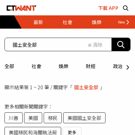
跳至主要內容區塊
下載 APP
最新
社會
娛樂
財經
⊗ 清除
全部
社會
娛樂
財經
政治
顯示結果第 1 ~ 20 筆 / 關鍵字「
國土安全部
」
更多相關新聞關鍵字：
川普
美國
移民
美國國土安全部
美國移民和海關執法局
更多