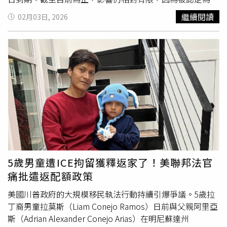
起重大國際衝突，其中包括柬埔寨和泰國，以及巴基斯坦和
規模遣返任務」之際。該部門未進一步回應本報導中更具體
「必要人員」的員工，例如軍人與航空管制員，仍持續在崗
繼續閱讀
02月03日, 2026
印度之間的衝突，「如果不是我的介入，巴基斯坦和印度之
的案件與數據問題。由於其他法律救濟途徑有限，自川普上
工作。根據國會研究處（Congressional Research
間就會爆發核戰。巴基斯坦總理說，將有3500萬人喪
任以來，被拘留移民已提出超過20,200件聯邦訴訟，要求釋
Service）的資料，自1977年以來，聯邦政府已經歷10次為
生。」針對部分民主黨人的訕笑，川普竟口不擇言的痛罵：
放。根據《路透社》對加拿大跨國傳媒集團「湯森路透公
期3天或更短的資金缺口，其中大多數對現實運作幾乎沒有
「這不是在搞笑嗎？一群病態的人。」川普還強調他決心解
司」（Thomson Reuters Corporation）旗下法律研究工具
實質影響。與上1次在2025年10月與11月創紀錄的43天政
決伊朗核計畫問題，「他們已經研製出可以威脅歐洲和我們
「Westlaw」，超過20年來所有公開聯邦法院案件卷宗的彙
府停擺不同，這次停擺預計將是短暫的。1項恢復資金並允
海外基地的導彈，而且他們正在努力製造很快就能打到美國
整，自10月初以來，至少4,421件案件中，超過400名聯邦
許立法者繼續就移民執法策略進行談判的協議，於1月30日
的導彈。他們曾被警告不得再試圖重建武器計劃，特別是核
法官裁定ICE在大規模遣返行動中違法拘留移民。另有部分
在參議院（Senate）以壓倒性的跨黨派票數獲得通過。眾議
武計劃。然而，他們卻一再重蹈覆轍，」他還宣稱，伊朗正
案件仍在審理中，或因當事人獲釋而撤銷，甚至是被移轉至
院的共和黨領導層正為在該院迅速表決鋪路。上個月，美國
在追求「險惡的野心」。在美國推動與伊朗進行談判之際，
其他司法轄區，迫使當事人重新提告。《路透社》無法確定
國土安全部
（Department of Homeland Security）的探員
川普則表示，他傾向於「通過外交手段解決這個問題。但有
有多少案件被移轉或重提。18歲的委內瑞拉高中生約瑟夫湯
才在明尼蘇達州（Minnesota）擊斃2名白人美國公民，引
一點是肯定的，我絕不會允許這個世界頭號恐怖主義贊助國
瑪斯（Joseph Thomas）去年12月底在威斯康辛州
發全國性示威。眾院排名第3的共和黨人、來自明尼蘇達州
擁有核武器。任何國家都不應該懷疑美國的決心。我們擁有
（Wisconsin）與父親艾利亞斯湯瑪斯（Elias Thomas）一
（Minnesota）的眾議員艾默（Tom Emmer）表示，眾議
5歲男童遭ICE拘留獲釋返家了！美聯邦法官
地球上最強大的軍隊。」川普同時還嘲諷委內瑞拉軍隊在美
同進行沃爾瑪（Walmart）送貨途中，於交通攔查中被捕。
院預計將於3日對該協議進行表決。眾議院的1個委員會預計
痛批遣返配額政策
軍非法綁架總統馬杜洛（Nicolás Maduro）期間使用的中國
2人於2023年8月入境美國申請庇護，並獲准工作。其律師
於2日審議這項支出協議，辯論可能持續至深夜，且不保證
軍事技術，「這是1個重要的軍事設施，由數千名士兵保
佩爾提耶（Carrie Peltier）表示，他們是因「棕色皮膚駕
該法案可以通過。共和黨目前以218席對213席的微弱優勢
美國川普政府的大規模移民執法行動持續引爆爭議。5歲拉
護，並運用了俄羅斯和中國的軍事技術。結果如何呢？美國
駛」而遭攔查。1個月內，法院命令釋放父子2人。同為小布
掌控眾議院，而當來自德州（Texas）的新任民主黨眾議員
丁裔男童拉莫斯（Liam Conejo Ramos）日前與父親阿里亞
武裝部隊突破了敵人的所有防禦，結束了獨裁者馬杜洛的統
希任命的美國首席地方法院法官席爾茨（Patrick Schiltz）
梅內菲（Christian Menefee）宣誓就職後，民主黨將再增加
斯（Adrian Alexander Conejo Arias）在明尼蘇達州