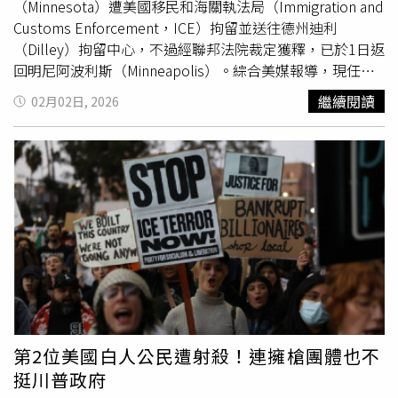
治，並將其繩之以法。這對美國的安全來說絕對是1場巨大
裁定約瑟夫遭非法拘留，命其立即釋放，並指出ICE在其作
1席。部分眾議院民主黨人對這項由美國總統川普（Donald
（Minnesota）遭美國移民和海關執法局（Immigration and
的勝利，對委內瑞拉人民來說也是1個嶄新的開始。」
為乘客時拘捕並無逮捕令證據。另1名由川普任命的法官托
Trump）與參議院民主黨對口談判代表協商達成的資金協議
Customs Enforcement，ICE）拘留並送往德州迪利
斯特魯德（Eric Tostrud）則裁定其父艾利亞斯有資格申請
表示反對，認為該協議應該提供更多時間，以協商對聯邦移
（Dilley）拘留中心，不過經聯邦法院裁定獲釋，已於1日返
保釋聽證，並寫道：「本區法院已多次審理並駁回此類法條
民執法人員施加新的限制，這些人員正執行川普的移民打擊
回明尼阿波利斯（Minneapolis）。綜合美媒報導，現任美
解釋爭議，此案亦將如此。」目前約瑟夫改為線上上課，因
政策。此外，共和黨內部偏右派系的部分議員也可能提出反
國德州西區地方法院法官畢耶里（Fred Biery）批准家屬提
繼續閱讀
02月02日, 2026
擔心再次遭拘留而不敢返校。報導補充，「人身保護令」
對意見。
出的緊急聲請，下令2人須於2月3日前儘速釋放。裁定書措
（Habeas Corpus）起源於14世紀英國法院制度，並被納入
辭強烈，直指本案源於政府「構思不良且執行拙劣」的每日
美國憲法，為遭政府非法拘禁者提供司法救濟。由於近期訴
遣返配額政策，甚至不惜造成兒童心理創傷。畢耶里更批評
訟激增，使該制度再次成為焦點。今年1月短短數日內，律
部分執法人員展現出「對不受約束權力的卑劣渴望」，並指
師即為多名無犯罪紀錄的被拘留者提出人身保護令申請，包
出移民遣返應透過更具秩序與人道精神的制度進行。事件發
括：在明尼蘇達州（Minnesota）自家車道被捕的5歲厄瓜
生於1月20日。校方與家屬說法指出，阿里亞斯當天剛從學
多男童科內霍（Liam Conejo）；1名持合法臨時人道身分、
前班接兒子回家，車輛停妥後多名探員突然現身拘捕2人。
在前往電纜技師工作途中被捕的烏克蘭男子；1名與美國公
校方表示，1名探員曾要求男童敲門確認屋內是否有人，屋
民結婚、育有3歲自閉症美籍子女的薩爾瓦多男子；1位具難
內成人欲帶回孩子遭拒，學區董事格蘭倫（Mary
民身分、在讓探員進入公寓大樓後遭捕的厄利垂亞醫院員
Granlund）亦稱願意接手照顧孩子但未被允許。ICE與
國土
工；以及1名送女兒上學後遭逮捕的委內瑞拉男子。大量訴
安全部
（Department of Homeland Security，DHS）則提
訟迫使司法部（Department of Justice）調度原本負責刑
出不同版本。發言人麥克勞克林（Tricia McLaughlin）表
第2位美國白人公民遭射殺！連擁槍團體也不
事案件的律師應對人身保護令案件。《路透社》發現超過
示，ICE行動鎖定的是阿里亞斯本人，並非兒童；她稱阿里
挺川普政府
700名司法部律師代表政府處理移民相關案件，其中5人各
亞斯為非法入境者，且在探員接近時徒步逃離，「遺棄孩