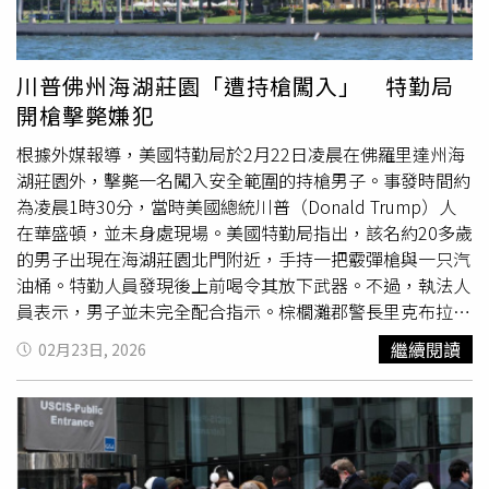
走下，與盟友握手問候，攝影機全程追蹤其每一步。他身穿
深藍色西裝、紅色領帶，並在副總統范斯（J.D. Vance）與
眾議院議長強森（Mike Johnson）陪同下就座，稍作停頓
川普佛州海湖莊園「遭持槍闖入」 特勤局
後正式開始演說。川普開場便信心十足地宣告：「我們的國
開槍擊斃嫌犯
家回來了，更大、更好、更富、更強……這是美國的黃金時
代。」他強調「前所未有的轉型，也創造了歷史性的逆
根據外媒報導，美國特勤局於2月22日凌晨在佛羅里達州海
轉」，獲得共和黨議員起立鼓掌。然而，近70名民主黨議員
湖莊園外，擊斃一名闖入安全範圍的持槍男子。事發時間約
選擇缺席國情咨文，改為參加由美國進步派數位媒體公司與
為凌晨1時30分，當時美國總統川普（Donald Trump）人
政治行動委員會「MeidasTouch」與「MoveOn.org」舉辦
在華盛頓，並未身處現場。美國特勤局指出，該名約20多歲
的「人民國情咨文」（People’s State of the Union）集
的男子出現在海湖莊園北門附近，手持一把霰彈槍與一只汽
會，其中包括康乃狄克州參議員墨菲（Chris Murphy）、馬
油桶。特勤人員發現後上前喝令其放下武器。不過，執法人
里蘭州參議員霍倫（Chris Van Hollen）、亞利桑那州參議
員表示，男子並未完全配合指示。棕櫚灘郡警長里克布拉德
員加萊戈（Ruben Gallego）、加州參議員希夫（Adam
肖（Ric Bradshaw）向媒體說明，執法人員當時僅對男子說
繼續閱讀
02月23日, 2026
Schiff），以及進步派眾議員賈亞帕爾（Pramila Jayapal）
「放下物品」，意指汽油桶與霰彈槍。布拉德肖表示，男子
弗羅斯特（Maxwell Frost）與卡薩爾（Greg Casar）。預
先放下汽油桶，隨後卻將霰彈槍舉至射擊位置。隨後，一名
期被美國政府解雇的聯邦僱員、移民以及其他受川普政策影
副警長與兩名特勤局幹員開槍制止。男子當場死亡，現場無
響的人士都將出席這場活動。在邊境安全議題上，川普宣
任何美方人員受傷。特勤局也強調，案發時並無受其保護的
稱：「我們已經確保南部邊境安全，在過去9個月中，零個
對象在海湖莊園內。白宮新聞秘書李維特（Karoline