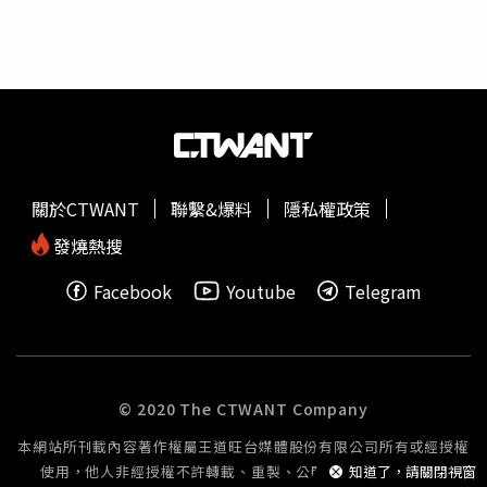
切，把這些人撤回去。」在共和黨大多數人支持這場掃蕩行
ICE）探員在該州的人數才大幅增加。自1月7日，育有3名
動的同時，這起合法持槍美國公民在24日遭擊斃的事件，對
子女的37歲白人女性古德（Renee Good）在駕車時遭ICE
自詡為槍枝權利擁護者的共和黨而言，也構成了特殊的政治
探員羅斯（Jonathan Ross）開槍擊斃後，明尼蘇達州最大
風險。槍枝權利團體已對川普政府試圖指責普雷蒂攜帶武器
城市明尼阿波利斯（Minneapolis）居民與聯邦官員之間的
參加抗議表達憂慮，並澄清美國公民依法本來就有權這麼
對峙持續升溫。對此，明尼阿波利斯市長佛雷（Jacob
做。明尼蘇達非營利組織「Minnesota Gun Owners
Frey）於18日表示，任何軍事部署都將加劇明尼阿波利斯的
Caucus」在聲明中指出：「每1位和平的明尼蘇達州居民，
緊張局勢。川普政府此前已向該市派遣3000名移民官員與
都有持有和攜帶武器的權利，包括在參加抗議活動時。」
美國邊境巡邏隊人員（U.S. Border Patrol），以因應抗議
關於CTWANT
聯繫&爆料
隱私權政策
《路透社》近期的民調也顯示，即便在川普的共和黨支持者
活動。佛雷在《美國國家廣播公司》（NBC）節目中表示：
中，亦有高達39%對這種做法感到不安，認為即使減少針對
「那將是令人震驚的一步。我們不需要更多聯邦探員來確保
發燒熱搜
移民的相關逮捕，也應將傷害降至最低。在無黨派選民中，
民眾安全，我們現在是安全的。」明尼蘇達州公共安全部
Facebook
Youtube
Telegram
73%表示當局應優先減少傷害，僅19%認為在追求逮捕的過
（Department of Public Safety）17日則在X平台上發文表
程中，可以承擔造成重傷或死亡的風險。「全國其他地方的
示，正遭美國司法部（Justice Department）進行刑事調查
人需要知道，這裡正在發生的事情，可能會在任何地方發
的明尼蘇達州州長華茲（Tim Walz），已動員州國民兵以支
生，」50歲的明尼阿波利斯居民、抗議者葛雷（Eric Gray）
援地方執法部門並保障和平示威者的權利。在ICE增派人力
表示：「我認為，明尼蘇達正逐漸成為起點，或者是1場試
及古德遭殺害之後，該市的衝突進一步升高。美國
國土安全
© 2020 The CTWANT Company
金石。」身穿戰術裝備、配戴面罩的聯邦移民執法人員，與
部
部長諾姆（Kristi Noem）於18日在《哥倫比亞廣播公
本網站所刊載內容著作權屬王道旺台媒體股份有限公司所有或經授權
平民發生衝突的畫面在網路上瘋傳，引發部分共和黨國會議
司》（CBS）節目中表示，佛雷應該為示威者設立「和平抗
使用，他人非經授權不許轉載、重製、公開播送或公開傳輸。
知道了，請關閉視窗
員的不安。這些議員本就因物價上漲，而在11月國會期中選
議區」。川普多次援引1宗涉及明尼蘇達州社會福利計畫聯