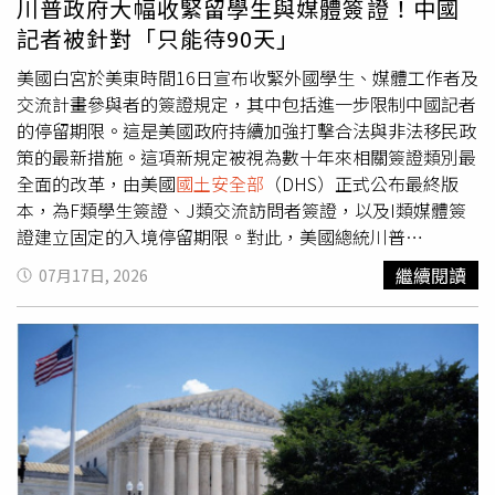
川普政府大幅收緊留學生與媒體簽證！中國
供應鏈脆弱性。此外，白宮也對一批中國大陸及香港航運公
而技術工作者簽證與外國學生皆是其主要的整頓對象。自川
記者被針對「只能待90天」
司祭出制裁，指控這些公司營運的船舶涉嫌將伊朗石油運往
普重返白宮以來，美國聯邦政府已陸續調漲各類移民費用、
中國。
縮短簽證與合法身分期限、終止部分移民合法身分，並基於
美國白宮於美東時間16日宣布收緊外國學生、媒體工作者及
意識形態因素撤銷永久居民身分（Green Card）及學生簽
交流計畫參與者的簽證規定，其中包括進一步限制中國記者
證。如今，美國
國土安全部
在16日的聲明中指出，新規將取
的停留期限。這是美國政府持續加強打擊合法與非法移民政
消所謂的「身分有效期限漏洞」（duration of status
策的最新措施。這項新規定被視為數十年來相關簽證類別最
loophole），該制度過去允許上述簽證持有人「在缺乏政
全面的改革，由美國
國土安全部
（DHS）正式公布最終版
府定期監督的情況下，無限期留在美國。」新規將於17日刊
本，為F類學生簽證、J類交流訪問者簽證，以及I類媒體簽
登於《聯邦公報》（Federal Register）後60天正式生效，
證建立固定的入境停留期限。對此，美國總統川普
並將接受由共和黨主導的美國國會審查，但外界普遍認為這
（Donald Trump）政府宣稱，新措施有助於打擊簽證詐欺
繼續閱讀
07月17日, 2026
項程序僅屬形式。雖然川普1.0時期便曾提出類似的簽證緊
並強化國家安全，但法律專家警告，此舉恐將衝擊美國的經
縮政策，但隨後遭拜登政府撤銷。對此，中國人民大學國際
濟及創新能力。據《南華早報》報導，美國
國土安全部
在16
關係教授刁大明表示，美國政府收緊簽證規定，不太可能有
日的聲明中指出，新規將取消所謂的「身分有效期限漏洞」
助於美國維持與國際社會正常交流與互動，因為新措施顯然
（duration of status loophole），該制度過去允許上述簽
會讓學生、交流訪客與新聞記者更難前往美國。他指出，自
證持有人「在缺乏政府定期監督的情況下，無限期留在美
美國總統川普今年5月訪問北京後，美中雙方一直試圖穩定
國。」這套制度自數十年前實施以來，持有F、J及I類簽證
彼此關係，但若要維持這項「來之不易的進展」，雙方都需
的人士可依據其獲准課程或工作派遣期間合法停留，而非受
要採取更具建設性的措施。部分共和黨人士則主張對中國留
固定期限限制，因此入境紀錄上並未載明明確的到期日期。