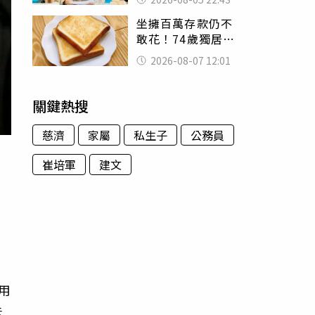
怒嗆：化妝有錯嗎
坐擁百萬存款仍不
敢花！74歲獨居翁
「1餐只吃1片吐
2026-08-07 12:01
司」 半年後暴瘦
嚇壞女兒
關鍵熱搜
慈濟
家屬
私生子
公務員
崔培軍
建文
、
用
未