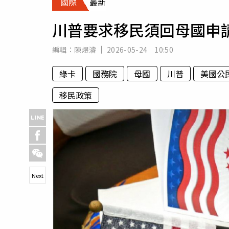
國際
最新
人物
汽車
川普要求移民須回母國申
專欄
房產新勢力
編輯：
陳煜濬
2026-05-24 10:50
綠卡
國務院
母國
川普
美國公
移民政策
Next