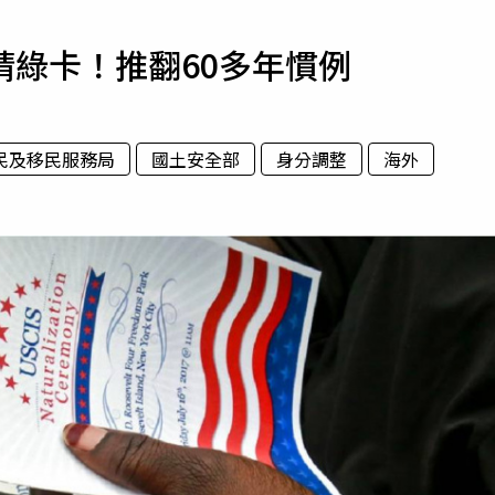
寵物
請綠卡！推翻60多年慣例
運勢
運動
梅酒
民及移民服務局
國土安全部
身分調整
海外