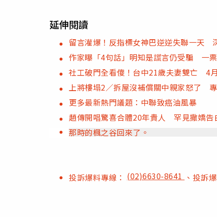
延伸閱讀
留言灌爆！反指標女神巴逆逆失聯一天 
作家曝「4句話」明知是謊言仍受騙 一
社工破門全看傻！台中21歲夫妻雙亡 4
上將樓塌2／拆屋沒補償關中親家怒了 
更多最新熱門議題：中聯致癌油風暴
趙傳開唱驚喜合體20年貴人 罕見撒嬌告
那時的楓之谷回來了。
(02)6630-8641
投訴爆料專線：
、投訴