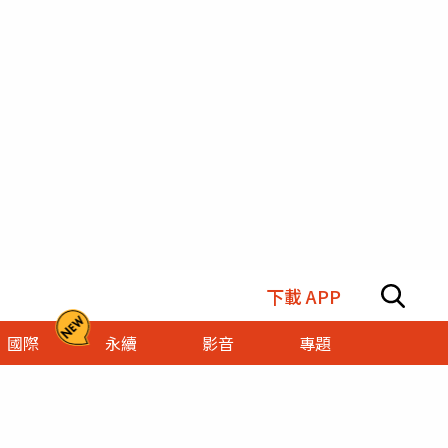
下載 APP
國際
永續
影音
專題