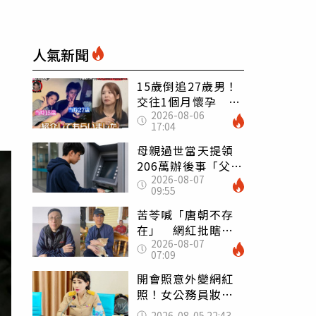
人氣新聞
15歲倒追27歲男！
交往1個月懷孕 36
2026-08-06
歲當阿嬤故事曝光
17:04
母親過世當天提領
206萬辦後事「父子
2026-08-07
遭判刑」 律師：
09:55
搶錢先下手是罪
苦苓喊「唐朝不存
在」 網紅批瞎編
2026-08-07
歷史：李白、杜甫
07:09
用鮮卑文寫詩？
開會照意外變網紅
照！女公務員妝容
掀2千則留言 本人
2026-08-05 22:43