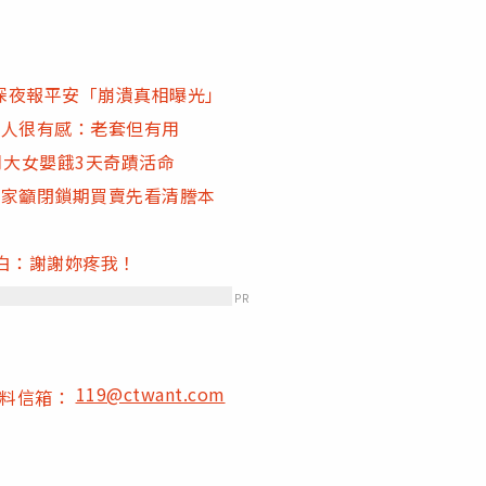
深夜報平安「崩潰真相曝光」
票人很有感：老套但有用
月大女嬰餓3天奇蹟活命
專家籲閉鎖期買賣先看清謄本
白：謝謝妳疼我！
PR
119@ctwant.com
爆料信箱：