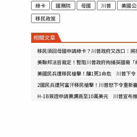
綠卡
國務院
母國
川普
美國公
移民政策
相關文章
移民須回母國申請綠卡？川普政府又改口：將
美聯邦法官裁定！暫阻川普政府拘捕英國裔「
美國民兵遭移民槍擊！釀1死1命危 川普下
2國民兵遭阿富汗移民槍擊！川普怒下令重新審
H-1B簽證申請費調高至10萬美元 川普宣布