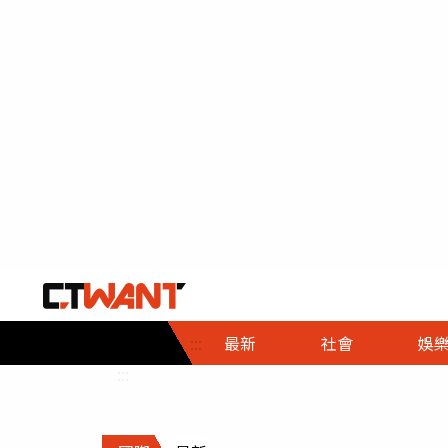
社會首頁
娛樂首頁
財經首頁
政
:::
最新
社會
娛
時事
即時
熱線
:::
直擊
大條
人物
調查
專題
３Ｃ