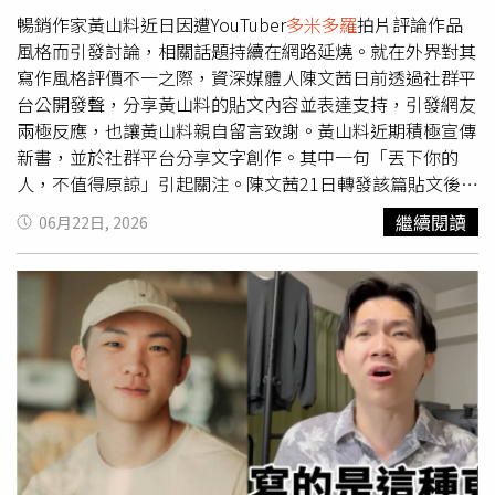
容其為「史上最大騙局」，一度引發熱議。
暢銷作家黃山料近日因遭YouTuber
多米多羅
拍片評論作品
風格而引發討論，相關話題持續在網路延燒。就在外界對其
寫作風格評價不一之際，資深媒體人陳文茜日前透過社群平
台公開發聲，分享黃山料的貼文內容並表達支持，引發網友
兩極反應，也讓黃山料親自留言致謝。黃山料近期積極宣傳
新書，並於社群平台分享文字創作。其中一句「丟下你的
人，不值得原諒」引起關注。陳文茜21日轉發該篇貼文後，
進一步提出自己的看法表示，「丟下你的人，可以原諒，也
繼續閱讀
06月22日, 2026
可以不原諒。攻擊你的人，可以在乎，也可以不在乎。人生
是你的，作品是你的。閱讀者需要你時，你為閱讀者寫
作。」陳文茜也提及近期圍繞黃山料的爭議。她表示，部分
批評者花費大量心力評論暢銷作家，或許是出於捍衛文學價
值的立場，但若以近似霸凌的方式表達意見，便失去了原本
討論作品的意義。她因此勉勵黃山料不要過度在意外界聲
音，並認為過度解讀銷售數據的人，未必只是出於對文學的
關心。談到創作與市場之間的關係，陳文茜也分享自身經
驗。她透露自己曾在身體狀況不佳期間，仍投入大量心力完
成作品，但最終銷售成績卻不如預期。正因為曾有類似感