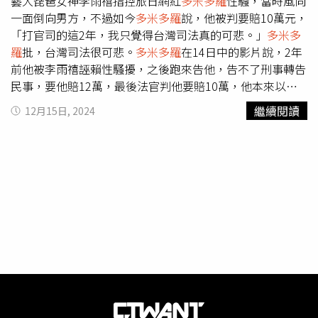
藝大琵琶女神李雨禧指控旅日網紅
多米多羅
性騷，當時風向
一面倒向男方，不過如今
多米多羅
說，他被判要賠10萬元，
「打官司的這2年，我只覺得台灣司法真的可悲。」
多米多
羅
批，台灣司法很可悲。
多米多羅
在14日中的影片說，2年
前他被李雨禧誣賴性騷擾，之後跑來告他，告不了刑事轉告
民事，要他賠12萬，最後法官判他要賠10萬，他本來以為
那種垃圾證據要怎告，看來他太天真了，「打官司的這2
繼續閱讀
12月15日, 2024
年，我只覺得台灣司法真的可悲。」
多米多羅
指出，對於有
無性騷擾，他2年前就解釋很清楚，但法官的判斷跟大眾完
全不一樣，他不想再澄清，也有判決書了，當時他跟李雨禧
合作「痴女企劃」，對方借住他家，到浴室泡澡，把浴室弄
得嗶嗶叫，他說，他會衝進去洗鴛鴦浴，法官認他有言語性
騷。
多米多羅
指出，2年前那影片，所有人都說是女方「帶
球撞人」，法官卻判他主動接近女方胸部，還說他有搭女方
的肩，不過影片根本沒畫面，這讓他懷疑人生，法官看世界
的方式真的跟大家不同。
多米多羅
和李雨禧拍片。
多米多羅
表示，他也曾告女方妨礙名譽，一位年紀大的刑事檢察官看
影片，判他有靠近女方，檢察官說，「哎呀女生說有就是有
啦」，他從來沒聽過這麼尊重女性的言論，「難道女生說我