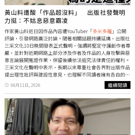
受，因此對創作者面對外界評價時的處境格外有感，也希望
黃山料能持續創作。陳文茜進一步表示，每位創作者都會面
黃山料遭酸「作品超沒料」 出版社發聲明
臨不同評價，「許多人是無聊嫉妒心的囚禁者。至少，至
力挺：不姑息惡意霸凌
少，你給了許多讀者，溫暖的文字，填補了他們破碎的
心。」面對陳文茜的公開支持，黃山料也親自在留言區回
作家黃山料近日因作品內容遭YouTuber「
多米多羅
」公開
應，「謝謝這幾年您一直鼓勵著我繼續寫作。最大的願望希
評論，引發網路廣泛討論。隨著相關話題持續延燒，出版社
望您身體健康！要一直幸福著。」貼文曝光後，吸引不少網
三采文化10日晚間發表正式聲明，強調將堅定守護創作者尊
友參與討論，「文茜我勸你不要過來扛這波喔」、「會想讀
嚴，並針對近期網路上部分涉及作者及作品的人身攻擊與惡
文茜的文字，不會想去看充滿『……』的東西」、「你要不
意言論展開蒐證作業，保留後續依法追究法律責任的權利。
要先看完他的大作再來護航」、「會看他的書的人本來就不
三采文化在聲明中表示，長期以來尊重社會各界對出版作品
是從小喜歡看文學鉅作的人，讓不愛看書的人喜歡看書，這
提出理性批評與建設性意見，也理解不同讀者擁有各自的閱
也是他的成就，尊重就好了」、「以偏概全，避重就輕，姐
讀偏好與選擇權。然而，近期網路討論已逐漸偏離作品本
繼續閱讀
06月11日, 2026
姐您這是何必呢？」
身，不少言論從評論內容延伸至對創作者個人的攻擊與羞
辱，甚至出現疑似網路霸凌情形，不僅對作者造成傷害，也
影響出版產業應有的理性交流環境。出版社指出，健康的閱
讀文化應建立在尊重與討論基礎之上，讀者對作品提出不同
觀點本屬正常現象，但若相關發言涉及惡意抹黑、污衊或人
身攻擊，便可能逾越言論自由與法律規範的界線。針對近期
網路平台上部分疑似違法言論，三采已著手進行相關證據蒐