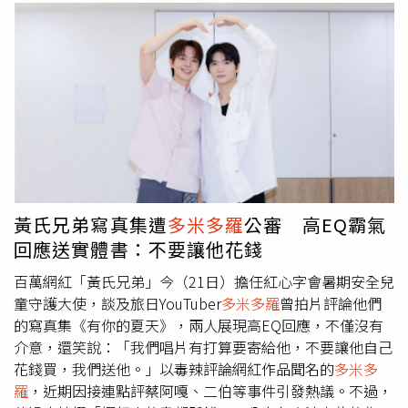
黃氏兄弟寫真集遭
多米多羅
公審 高EQ霸氣
回應送實體書：不要讓他花錢
百萬網紅「黃氏兄弟」今（21日）擔任紅心字會暑期安全兒
童守護大使，談及旅日YouTuber
多米多羅
曾拍片評論他們
的寫真集《有你的夏天》，兩人展現高EQ回應，不僅沒有
介意，還笑說：「我們唱片有打算要寄給他，不要讓他自己
花錢買，我們送他。」以毒辣評論網紅作品聞名的
多米多
羅
，近期因接連點評蔡阿嘎、二伯等事件引發熱議。不過，