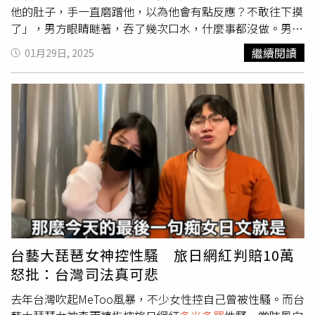
把浴室弄得嗶嗶叫，他才會說再這樣我就衝進去洗鴛鴦浴，
他的肚子，手一直磨蹭他，以為他會有點反應？不敢往下摸
但法官卻以此認定他有言語性騷。另外，最令
多米多羅
感到
了」，男方眼睛瞇著，吞了幾次口水，什麼事都沒做。男方
傻眼的是那部短片，當時很明顯是女方自己「帶球撞人」，
隔天說，「我在睡覺你在旁邊像蚊子一樣」，原PO表示，
繼續閱讀
01月29日, 2025
但法官卻判是他主動去接近女方，還稱他有搭女方的肩，但
「到底為什麼我都主動抱了，他還能這樣無動於衷」，曖昧
影片根本沒這畫面，讓他懷疑人生，直說法官看世界的方式
對象40歲左右，離婚了，雙方都單身不懂他顧慮什麼。此文
真的跟大家都不一樣。當時他也強調，會繼續上訴，但律師
曝光後，網友紛紛留言「沒有先簽做X切結書不敢碰，不然
費真的是很貴，希望大家能夠斗內幫助他。影片曝光後有許
女生常常事後覺得不對勁」、「他腦中可能浮現了那些被告
多網友紛紛捐錢，從30元到3000元都有，喊話加油。沒想
的畫面，想想還是等妳親上來再做反應比較穩妥」、「男生
到，全案竟是反轉又反轉，今年10月15日，上訴結果出
要好好保護自己」、「怕被仙人跳」、「可能最近有發落到
爐，法官在審酌證據以及勘驗影片以後，認定李雨禧未能舉
多米多羅
的事件」、「說真的，你其實可以用說的」、「40
證證明侵權行為確實存在，依法應予駁回其請求上訴人給付
歲結過婚，那他以前結婚時的生活，曾經旁邊也睡一個女的
精神慰撫金10萬元。
整天誘惑他，他已經免疫了。」
台藝大琵琶女神控性騷 旅日網紅判賠10萬
怒批：台灣司法真可悲
去年台灣吹起MeToo風暴，不少女性控自己曾被性騷。而台