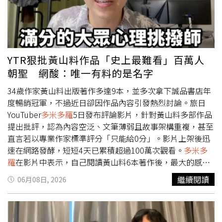
集工作，未來將視情況依法處理。聲明中進一步強調，出版
社有責任提供創作者安心創作的環境，對於任何形式的惡意
霸凌或不當攻擊行為，均不會選擇沉默或放任，未來也將持
續捍衛作者權益與創作尊嚴。黃山料出版社發聲。（圖／翻
攝三采文化）此次事件起因於閱讀系YouTuber「
多米多
YTR狠批黃山料作品「史上最難看」百萬人
羅
」5日發布一支評論影片。影片中，
多米多羅
表示自己閱
朝聖 網酸：唯一有料的是名字
讀黃山料6本著作後，認為整體閱讀感受如同只看完2本書，
並批評作品內容重複性較高、敘事模式相似，同時質疑書中
34歲作家黃山料出版著作多達9本，並多次拿下誠品書店年
大量運用留白與換行方式拉長篇幅。影片上架後迅速引發關
度暢銷冠軍，不過近日卻因作品內容引發熱烈討論。旅日
注，不僅登上頻道熱門影片，也吸引大批網友參與討論，相
YouTuber
多米多羅
5日發布評論影片，針對黃山料多部作品
關話題持續在社群平台發酵。隨著影片獲得大量觀看，網友
提出批評，認為內容空泛、文筆薄弱且故事架構重複，甚至
們紛紛表示，「我覺得評論別人的內容之前，把他的每一本
直言若以專業作家標準評分「只能給0分」。影片上架後迅
書都買下來好好看完，這個行為本身就值得讚揚」、「黃山
速在網路發酵，短短4天已累積超過100萬次觀看。
多米多
料唯一有料的就只有他的名字」、「看到留言說黃山料的作
羅
在影片中表示，自己閱讀黃山料6本著作後，最大的感受
品說不定是AI寫的，這點我要幫黃山料申冤，他肯定是自己
就是內容過於「水」，認為作品中出現大量換行、留白頁面
繼續閱讀
06月08日, 2026
寫的。因為AI不可能寫出那麼爛的東西」、「黃山料的貢獻
及省略號符號，導致實際閱讀內容有限。他也質疑部分書中
是讓我發現
多米多羅
超有料」。面對外界各種評價，黃山料
金句缺乏具體意義，並認為許多作品核心內容相似，讓他產
日前也曾透過社群平台作出回應。他表示，每位讀者對閱讀
生「看了6本卻像只看了2本」的感受。除了質疑內容安排
體驗都有不同期待，因此出現不同看法相當正常，並感謝各
外，
多米多羅
也批評黃山料的敘事方式與細節描寫不足，認