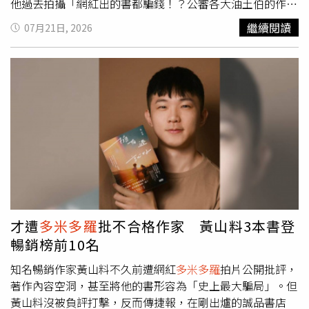
他過去拍攝「網紅出的書都騙錢！？公審各大油土伯的作
品！！」影片開箱黃氏兄弟寫真集時，卻罕見給出五星好
繼續閱讀
07月21日, 2026
評。影片中，
多米多羅
大讚哲哲的腹肌，還形容宛如《獵魔
女團》角色，更對兩人坐在彩虹獨角獸游泳圈的照片印象深
刻，笑稱：「看得我好漲啊！絕對是五星好評。」意外成為
粉絲間熱議話題。談及這段插曲，黃氏兄弟透露，當時是粉
絲將影片分享給他們觀看，得知
多米多羅
是透過電子書閱讀
寫真後，哲哲便萌生送實體書給對方的念頭，希望對方能有
更完整的閱讀體驗。哲哲也分享，後來在《走鐘獎》現場巧
遇
多米多羅
，自己主動上前打招呼，對方看到他還驚訝喊
出：「是哲哲耶！」留下不錯印象，因此如今也希望能將實
體寫真親自寄給對方，「不要讓他自己花錢買，我們送
他」。面對外界評論，兩人始終抱持開放心態。瑋瑋表示，
無論是寫真集還是專輯，「有人喜歡，也會有人不喜歡，每
才遭
多米多羅
批不合格作家 黃山料3本書登
個人想法都不一樣」。
暢銷榜前10名
知名暢銷作家黃山料不久前遭網紅
多米多羅
拍片公開批評，
著作內容空洞，甚至將他的書形容為「史上最大騙局」。但
黃山料沒被負評打擊，反而傳捷報，在剛出爐的誠品書店