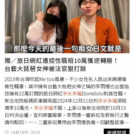
界給予的建議與關心。黃山料提到，自己投入全職寫作已5
為部分情節缺乏畫面感，人物塑造與情緒鋪陳不夠完整，因
年時間，始終希望能讓原本較少接觸閱讀的人願意翻開書
此形容作品更像劇本而非小說。他進一步指出，黃山料並非
本、走進書店，未來仍將持續學習與精進創作能力。
需要深入挖掘的創作者，而是能快速被讀者理解的類型，並
形容其為「滿分的大眾心理挑撥師」。
多米多羅
批評黃山料
書本裡多次出現留白，直言根本是浪費紙張。（圖／翻攝
YouTube／
多米多羅
Domidolo）影片曝光後引發網友兩極
討論，不少人認同
多米多羅
的觀點，「一棵樹會死兩次，一
次是被砍倒，另一次是被做成黃山料的書。」、「黃山料唯
獨／旅日網紅遭控性騷賠10萬獲逆轉勝！
一有料的就只有他的名字」、「騙子能騙多久是傻子決定
台藝大琵琶女神被法官狠打臉
的」、「玉石混雜，石頭佔了九成-
多米多羅
」；但也有支
持者認為，黃山料的成功在於降低閱讀門檻，讓原本不習慣
2023年台灣吹起Me too風暴，不少女性名人跳出來踢爆曾
閱讀的人願意接觸書籍，「這本書的客群，是平時沒在讀書
被性騷擾，其中擁有台藝大枇杷女神之稱的李雨禧也出面指
的人」、「當這種人是最暢銷的作家，需要檢討的可能是讀
控擁有22萬訂閱的旅日網紅
多米多羅
Domidolo對其性騷。
者」。面對外界批評，黃山料先是在社群平台分享新書內
新北地院板橋民事簡易庭2024年12月11日判
多米多羅
須賠
容，隨後於7日正式回應表示，「很多時候，不是你不夠
償李10萬元，
多米多羅
不服，上訴以後新北地院於10月15
好，而是你所處的環境，本來就不夠健康。」他坦言，今年
日判決出爐，宣判原審廢棄，李雨禧一審訴訟及假執行之聲
正好是全職寫作第5年，這些年來始終希望讓更多原本不閱
請均駁回，一、二審訴訟費用由李雨禧負擔。回顧整起事
讀的人願意翻開一本書、走進書店。對於外界建議，他表示
件，李雨禧在2023年6月的MeToo浪潮中，發長文控
多米多
繼續閱讀
10月19日, 2025