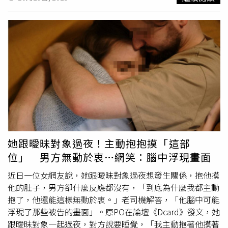
自己仍有許多可以進步的地方，未來也會持續學習與成長，
羅
言語性騷，期間還有不當肢體碰觸，讓她備感壓力。不過
並感謝讀者一路以來的支持。
對此，
多米多羅
回應，痴女企劃是女方提的，至於會穿比較
露只是因為想增加流量，並且同住時都是分房睡，願意為言
語輕浮部分道歉，但他也指出，對方不斷主動靠近，他反而
想迴避，而李雨禧生活習慣很糟，事後她想多住幾晚他也拒
絕，也幫她找飯店，強調絕對沒越界。當時，李雨禧貼出對
話紀錄試圖證明自己被性騷，但網友卻都不買單，並認為
多
米多羅
沒不軌意圖，甚至抓包李雨禧在影片下方留言，「你
不喜歡我的ㄋㄟㄋㄟ嗎」、「助理問我有沒有被騷擾，我說
沒有沒有，阿米是正人君子」，李雨禧發完MeToo文以後，
卻獨刪這兩則留言，風向也因此一面倒。
多米多羅
批，台灣
司法很可悲。（圖／翻攝畫面）不過，2024年一審出爐以
她跟曖昧對象過夜！主動抱抱摸「這部
宣判
多米多羅
要賠償女方10萬，
多米多羅
也於10月14日發
位」 男方無動於衷…網笑：腦中浮現畫面
影片喊冤，表示自己遭到李雨禧控訴性騷，但因為告不了刑
事，所以對方只好轉告民事，沒想到法官卻要他賠償李雨禧
近日一位女網友說，她跟曖昧對象過夜想發生關係，抱他摸
10萬元。
多米多羅
憤怒表示，以為對方只有「垃圾證據」是
他的肚子，男方卻什麼反應都沒有，「到底為什麼我都主動
要怎麼告，沒想到官司竟然輸掉，無奈表示「打官司的這2
抱了，他還能這樣無動於衷。」老司機解答，「他腦中可能
年，我只覺得台灣司法真的可悲。」
多米多羅
表示，當時和
浮現了那些被告的畫面」。原PO在論壇《Dcard》發文，她
李雨禧合作「痴女企劃」對方借住他家，甚至到浴室泡澡，
跟曖昧對象一起過夜，對方說要睡覺，「我主動抱著他摸著