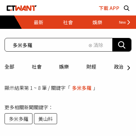
跳至主要內容區塊
下載 APP
最新
社會
娛樂
財經
⊗ 清除
全部
社會
娛樂
財經
政治
顯示結果第 1 ~ 8 筆 / 關鍵字「
多米多羅
」
更多相關新聞關鍵字：
多米多羅
黃山料