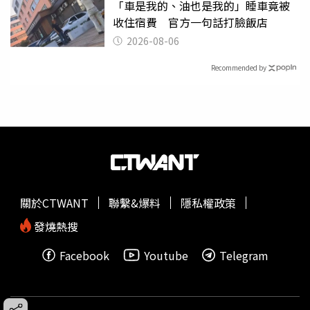
「車是我的、油也是我的」睡車竟被
收住宿費 官方一句話打臉飯店
2026-08-06
Recommended by
關於CTWANT
聯繫&爆料
隱私權政策
發燒熱搜
Facebook
Youtube
Telegram