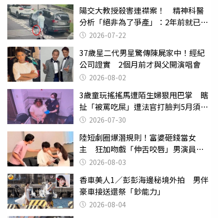
陽交大教授殺害連襟案！ 精神科醫
分析「絕非為了爭產」：2年前就已言
行詭異
2026-07-22
37歲星二代男星驚傳陳屍家中！經紀
公司證實 2個月前才與父開演唱會
2026-08-02
3歲童玩搖搖馬遭陌生婦狠甩巴掌 瞎
扯「被罵吃屎」遭法官打臉判5月須入
監
2026-07-30
陸短劇圈爆潛規則！富婆砸錢當女
主 狂加吻戲「伸舌咬唇」男演員崩
潰
2026-08-03
香車美人1／彭彭海邊秘境外拍 男伴
豪車接送還祭「鈔能力」
2026-08-04