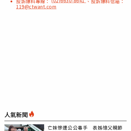
(02)6630-8641
投訴爆料專線：
、投訴爆料信箱：
119@ctwant.com
人氣新聞
亡妹慘遭公公毒手 表姊憶父親節