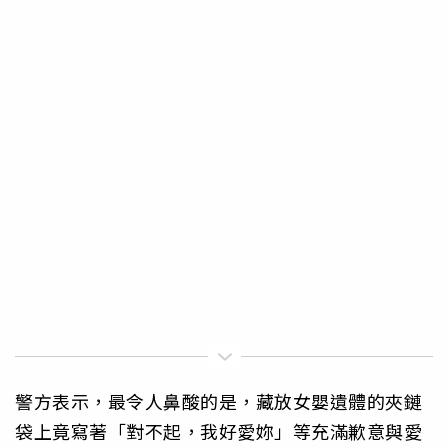
警方表示，最令人鼻酸的是，藏放女嬰遺體的夾鏈
袋上竟寫著「對不起，我好愛妳」等充滿歉意與愛