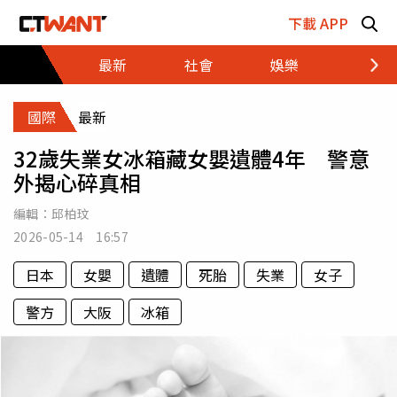
跳至主要內容區塊
下載 APP
最新
社會
娛樂
財經
國際
最新
32歲失業女冰箱藏女嬰遺體4年 警意
外揭心碎真相
編輯：
邱柏玟
2026-05-14 16:57
日本
女嬰
遺體
死胎
失業
女子
警方
大阪
冰箱