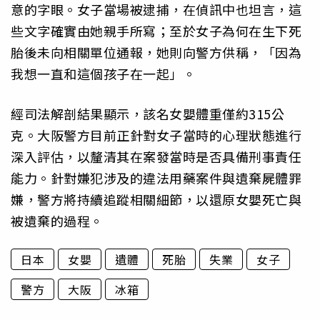
意的字眼。女子當場被逮捕，在偵訊中也坦言，這
些文字確實由她親手所寫；至於女子為何在生下死
胎後未向相關單位通報，她則向警方供稱，「因為
我想一直和這個孩子在一起」。
經司法解剖結果顯示，該名女嬰體重僅約315公
克。大阪警方目前正針對女子當時的心理狀態進行
深入評估，以釐清其在案發當時是否具備刑事責任
能力。針對嫌犯涉及的違法用藥案件與遺棄屍體罪
嫌，警方將持續追蹤相關細節，以還原女嬰死亡與
被遺棄的過程。
日本
女嬰
遺體
死胎
失業
女子
警方
大阪
冰箱