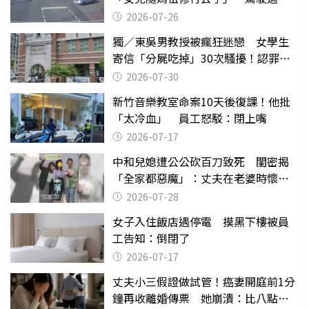
致死判9月
2026-07-26
獨／東吳男教授被瘋狂迷戀 女學生
寄信「分屍吃掉」30次騷擾！認罪免
關
2026-07-30
新竹音樂教室命案10天後復課！他批
「太冷血」 員工怒駁：閉上嘴
2026-07-17
中和兒媳遭公公砍百刀致死 閨密揭
「全家都惡魔」：丈夫在老婆時懷孕
摔東西
2026-07-28
女子入住飯店遇停電 摸黑下樓被員
工告知：倒閉了
2026-07-17
丈夫小三假證做試管！癌妻開庭前1分
鐘再收離婚傳票 她崩潰：比八點檔