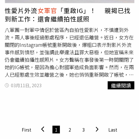
性愛片外流
女軍官
「重啟IG」！ 親揭已找
到新工作：還會繼續拍性感照
八軍團一對軍中情侶於營區內自拍性愛影片，不慎遭到外
流。兩人事後經過懲處程序，已經退伍離營。近日，女方在
關閉的Instagram帳號重新開啟後，爆粗口表示對影片外流
事件感到憤怒，並強調此舉違法且罪大惡極，但她宣稱未來
仍會繼續拍攝性感照片。女方聲稱在事發後第一時間關閉了
她的IG帳號，是因為擔心對國軍造成負面影響。然而，在兩
人已經懲處生效並離營之後，她也悄悄重新開啟了帳號，並
在限時動態中發表聲明。她表示，雖然她在軍中亂拍影片的
繼續閱讀
03月11日, 2023
行為是錯誤的，但這並不代表她要接受影片被外流的事實，
「誰他Ｘ的拿之前的影片來亂傳，我一定不會跟你客氣。我
違反規定，身為國軍我很可惡，但你他X外流是違法，不是
更罪大惡極嗎？」女方強調，拍攝性感照片是她的興趣，未
來她還會繼續拍，並證實她已有新工作。據了解，警方尚未
找到首位外流者，但已經查出了多名涉嫌二度轉傳影片的散
First
1
2
3
Last
布者，將陸續通知到案。在此事件中，男女方因違反「兩性