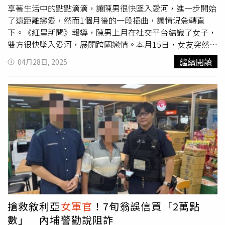
享著生活中的點點滴滴，讓陳男很快墜入愛河，進一步開始
了遠距離戀愛，然而1個月後的一段插曲，讓情況急轉直
下。《紅星新聞》報導，陳男上月在社交平台結識了女子，
雙方很快墜入愛河，展開跨國戀情。本月15日，女友突然傳
訊說「親愛的，我在國外遇到點麻煩」，聲稱自己在執行救
繼續閱讀
04月28日, 2025
援任務時不幸受傷，獲得了1筆為數可觀的撫恤金，再加上
她這些年存下的積蓄，一共有408萬美元（約新台幣1.3億
元）。女方言辭懇切地表示，這些錢放在身邊不安全，希望
能轉寄給陳男妥善保管，直到她退休回國，並承諾這些錢將
成為2人的共同財產。看著這番說辭，陳男雖然有些疑慮，
但還是答應幫忙，但當他看到「女友」發來的銀行帳號、姓
名，以及要求幫忙支付4800美元（約新台幣15.5萬元）用
於支付保險費和運費時，疑問也隨之而來。既然包裹在國
外，為什麽收款帳戶是國內的？陳男如夢初醒，立即撥通了
報案電話，「我懷疑自己遇到了詐騙！」嘉興市公安局港區
分局園區派出所反詐預警隊員迅速行動，第一時間趕到陳男
所在位置，證實這就是場騙局。「還好沒有被愛情沖昏了頭
搶救敘利亞
女軍官
！7旬翁誤信買「2萬點
腦，差一點我的錢就沒了！」陳男心有餘悸，果斷選擇和假
數」 內埔警勸說阻詐