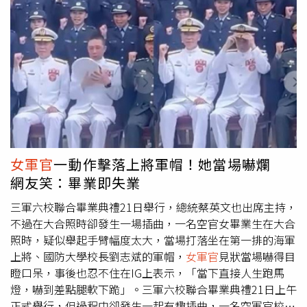
真的還是攔不住你想跳海的衝動，至少請讓我們教你可以怎
麼樣安全的跳。當然，安全的水域、穩定的天候、有救生員
及同伴守護和熟記118都是很重要的，但最為優先的，絕對
是穿著救生衣。不管你的體重因為吃了多少粽子的上升，穿
上救生衣絕對會穩住生存率，如果一件不能解決，就兩件
吧！」而影片中，可以看到一名亮眼的海巡署
女軍官
，從原
本身穿一件救身衣跳水，到身穿三件、五件、八件，甚至最
後直接身穿11件救身衣跳水，而救生衣強大的浮力，直接讓
該名
女軍官
穩穩地漂浮在水面上。不少網友在看到這段影片
後，紛紛留言表示「海巡姐姐辛苦了，一直跳」、「長官也
女軍官
一動作擊落上將軍帽！她當場嚇爛
太犧牲了吧」、「要跳下去爬上來然後又跳下去爬上來」、
網友笑：畢業即失業
「好了，之後去海邊玩水我知道怎麼做了」、「學妹表示：
啊到底要我跳幾次啦」。
三軍六校聯合畢業典禮21日舉行，總統蔡英文也出席主持，
不過在大合照時卻發生一場插曲，一名空官女畢業生在大合
照時，疑似舉起手臂幅度太大，當場打落坐在第一排的海軍
上將、國防大學校長劉志斌的軍帽，
女軍官
見狀當場嚇得目
瞪口呆，事後也忍不住在IG上表示，「當下直接人生跑馬
燈，嚇到差點腿軟下跪」。三軍六校聯合畢業典禮21日上午
正式舉行，但過程中卻發生一起有趣插曲，一名空軍官校女