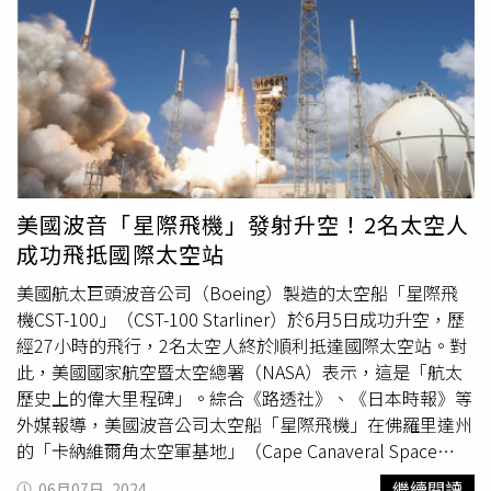
續，維護官兵權益，而受害女性同仁目前「暫不提申訴、告
訴」，單位也已加強輔導與關懷，並由法制官提供法律諮
詢，後續將加強官兵軍（法）紀及性別教育，並列為案例宣
教，防杜類案肇生。
美國波音「星際飛機」發射升空！2名太空人
成功飛抵國際太空站
美國航太巨頭波音公司（Boeing）製造的太空船「星際飛
機CST-100」（CST-100 Starliner）於6月5日成功升空，歷
經27小時的飛行，2名太空人終於順利抵達國際太空站。對
此，美國國家航空暨太空總署（NASA）表示，這是「航太
歷史上的偉大里程碑」。綜合《路透社》、《日本時報》等
外媒報導，美國波音公司太空船「星際飛機」在佛羅里達州
的「卡納維爾角太空軍基地」（Cape Canaveral Space
Force Station）進行試射，並於當地時間6月5日上午10時
繼續閱讀
06月07日, 2024