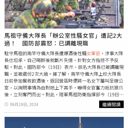
拜後便會返回地球，怎料卻意外受困太空站。報導指出，太
空船「星際飛機」因返航途中推進器故障，加上導航系統失
靈，導致2名太空人只能滯留太空站，如今他們已待在外太
空6個多月，NASA將於2025年3月下旬發射另一架太空船
「SpaceX Crew-10」，屆時魏勒摩爾、蘇妮塔威廉斯就可
馬祖守備大隊長「辦公室性騷女官」遭記2大
與Crew-9任務團隊一起回到地球，換句話說2人恐被迫滯留
過！ 國防部震怒：已調離現職
太空站長達9個月。
駐守馬祖的南竿守備大隊長遭爆酒後性騷
女軍官
，涉事大隊
長也坦承，自己喝醉後就斷片失憶，針對女方指控不予反
駁。對此，國防部今（19日）表示，該名大隊長已被調離現
職，並被處份2次大過。據了解，南竿守備大隊上校大隊長
日前參加餐敘飲酒後，返回營區時便將一名女下屬叫至辦公
室，以詢問事情為由對她上下其手，嚇得女官奮力抵抗狼爪
後，立刻奪門而出。對此，陸軍馬祖防衛指揮部今（19日）
回應，針對所屬南竿守備大隊長日前於營外餐敘飲酒返營
繼續閱讀
06月19日, 2024
後，於辦公室對女性同仁疑涉有不當行止，單位獲知後立即
實施行政調查，已核予大過兩次處份並調離現職，後續將召
開不適服評議會。馬防部強調，將以嚴肅態度妥慎處理後