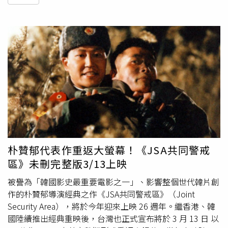
朴贊郁代表作重返大螢幕！《JSA共同警戒
區》未刪完整版3/13上映
被譽為「韓國影史最重要電影之一」、影響整個世代韓片創
作的朴贊郁導演經典之作《JSA共同警戒區》（Joint
Security Area），將於今年迎來上映 26 週年。繼香港、韓
國陸續推出經典重映後，台灣也正式宣布將於 3 月 13 日 以