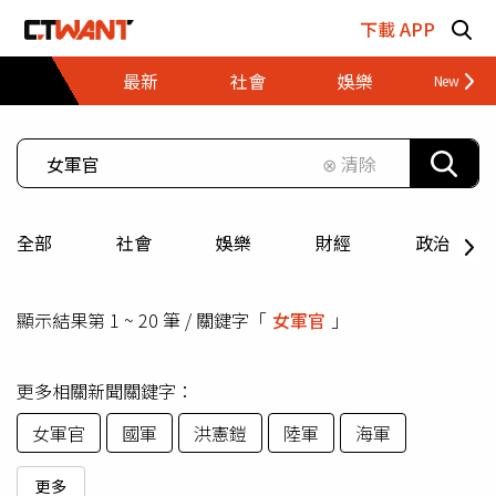
跳至主要內容區塊
下載 APP
最新
社會
娛樂
財經
⊗ 清除
全部
社會
娛樂
財經
政治
顯示結果第 1 ~ 20 筆 / 關鍵字「
女軍官
」
更多相關新聞關鍵字：
女軍官
國軍
洪憲鎧
陸軍
海軍
更多