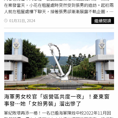
在案發當天，小花在租屋處時突然受到張男的造訪。起初兩
人就在租屋處樓下聊天，接著張男卻漸漸展露不軌企圖，提
出要上樓坐坐，雖然小花感到不安，卻礙於情面無奈地同
繼續閱讀
01月31日, 2024
意，將其帶上樓。然而，一到樓上，張男趁著兩人在租屋處
共處一室的機會，多次毛手毛腳、伸手觸碰小花的私密處，
並口手並用進行性侵犯，儘管小花不斷拒絕，面對小花的反
抗，張男不但沒有停手，反而持續進行不法行為，直到小花
拜託軍中學長幫忙，才成功制止了張男的行為。小花成功掙
脫狼爪後，以軍中朋友來訪為由趕走張男，隨即前往派出所
報案提告張男、進行驗傷。次日，她竟還接到張男元配的電
話，請求她撤告，不要將張男告上法院。在法院上，張男事
後辯稱，當時並沒有感受到小花對肢體接觸有拒絕，氣氛也
因此兩人共處一室變得更加微妙，才會再進一步，直到對方
明確表示「不可以」，他才停手。然而，屏東地方法院審理
後認為，小花與朋友的對話、身心科就診的紀錄，以及案發
海軍男女校官「返營區共度一夜」！憂東窗
後的情緒反應均能證明小花遭到侵犯，張男的辯詞不足採
事發…她「女扮男裝」溜出慘了
信。最終，依照強制猥褻罪，法院判處張男一年有期徒刑，
但全案仍可上訴。《CTWANT》提醒您：若自身或旁人遭受
軍紀敗壞再添一樁！一名已婚海軍陳姓中校2022年11月因