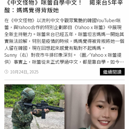
《中文怪物》咪蕾自學中文！ 揭來台5年辛
酸：媽媽覺得背叛她
在《中文怪物》以流利中文令觀眾驚艷的韓國YouTuber咪
蕾，與Yahoo合作的特別企劃節目《Yahoo x 咪蕾》中展現
全新主持魅力。咪蕾來台已經五年，咪蕾坦言媽媽一開始其
實無法諒解，特別是疫情的時候，媽媽覺得被背叛將她一個
人留在韓國，現在回想起來感覺有點對不起媽媽。
Sunny（右）對夜市牛排印象深刻。（圖／Yahoo x 咪蕾提
供）事實上，咪蕾從未正式學過中文，都是靠自學，如今卻
能用中文主持節目，咪蕾回憶，當初來台之前對台灣幾乎一
繼續閱讀
10月24日, 2025
無所知，咪蕾說：「我還上網查台灣到底是個什麼樣的地
方，最初決定來台灣是因為在日本遇見了現在的男友，加上
父親過世，想完成爸爸熱愛旅遊的遺願，便決定出國闖闖。
來到台灣後，咪蕾覺得不管是文化還是食物都很合，就這樣
留了下來。不過獨自一人在台灣打拼，咪蕾也曾動搖過，她
說：「因為每次回韓國和同學聚會，發現他們薪水都比我
高，所以要是混不下去的話，就回韓國上班。」她在台主持
節目，最新一集，特別邀請韓國綜藝節目《鋼鐵部隊W》中