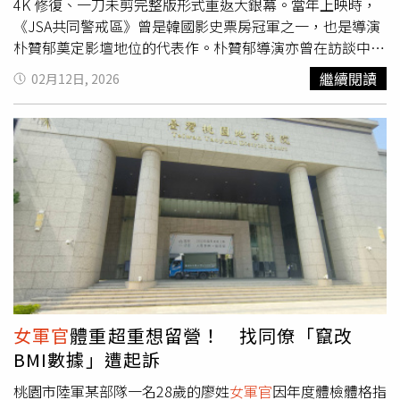
4K 修復、一刀未剪完整版形式重返大銀幕。當年上映時，
《JSA共同警戒區》曾是韓國影史票房冠軍之一，也是導演
朴贊郁奠定影壇地位的代表作。朴贊郁導演亦曾在訪談中提
到：「拍攝本片時正值南北韓題材仍高度敏感的年代，能夠
繼續閱讀
02月12日, 2026
讓北韓角色以具有人性與情感的方式出現在銀幕上，本身就
是一次大膽且冒險的嘗試。」26 年後回望，這部電影所傳
達的人性張力與情感重量，更顯得真實而感動。李英愛飾演
一名瑞士籍
女軍官
奉命調查真相。（圖／CATCHPLAY提
供）《JSA共同警戒區》由朴贊郁執導，宋康昊、李炳憲、
李英愛、申河均主演，故事圍繞在南北韓交界的「共同警戒
區」發生的神秘槍擊事件，一名瑞士籍
女軍官
奉命調查真
相，卻逐步揭開一段不該存在、卻真實發生的士兵友情。電
影不僅在懸疑敘事上層層翻轉，更透過角色之間微妙而壓抑
的情感，直指制度、身份與人性之間難以逃避的矛盾。為讓
影迷能將這部影史經典延續珍藏，CATCHPLAY 特別攜手光
點華山電影館推出《JSA共同警戒區》紀念典藏套票，內容
女軍官
體重超重想留營！ 找同僚「竄改
包含電影票乙張、16 頁深度專冊乙本，以及韓版原文 A3 海
BMI數據」遭起訴
報乙張，極具收藏價值。套票即將於2月26日開賣，詳細資
訊請至 CATCHPLAY 或光點華山電影館官方粉絲團查詢。
桃園市陸軍某部隊一名28歲的廖姓
女軍官
因年度體檢體格指