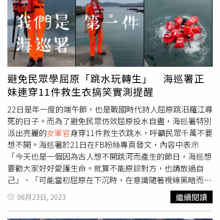
件由檢察官依法偵辦中，期間取證過程均獲得相關單位充分
協助及全力配合，後續仍將秉持勿枉勿縱立場，縝密蒐證，
深入調查，依法處理。基於偵查不公開原則，士檢謹遵偵查
不公開作業辦法規定，適度公開說明，也籲請外界切勿對案
件過度揣測，以維護偵查程序順利進行。
避免民眾學屈原「跳水玩轉生」 海巡署正
妹連穿11件救生衣搞笑實測提醒
22日是年一度的端午節，也是戰國時代詩人屈原跳汨羅江尋
死的日子。而為了避免民眾仿效屈原投水自盡，海巡署特別
派出亮麗的
女軍官
身穿11件救生衣跳水，呼籲民眾千萬不要
想不開。海巡署於21日在FB粉絲專頁發文，內容中表示
「今天也是一個因為古人想不開跳河而產生的節日，海巡想
要勸大家好好愛護生命。就算不能原諒對方，也請放過自
己」、「可能當初屈原在下沉時，在意識隨著視線黑暗而變
得模糊的那個剎那，也曾一度後悔；只可惜，鄉民們丟的是
繼續閱讀
06月23日, 2023
粽子，不是救生圈，魚群們專挑南部粽吃，導致屈原最終還
是不幸命喪魚腹。」海巡署表示「都講成這樣了，如果海巡