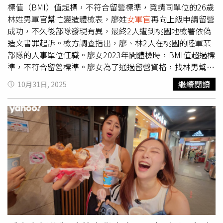
標值（BMI）值超標，不符合留營標準，竟請同單位的26歲
林姓男軍官幫忙變造體檢表，廖姓
女軍官
再向上級申請留營
成功，不久後部隊發現有異，最終2人遭到桃園地檢署依偽
造文書罪起訴。檢方調查指出，廖、林2人在桃園的陸軍某
部隊的人事單位任職。廖女2023年間體檢時，BMI值超過標
準，不符合留營標準。廖女為了通過留營資格，找林男幫忙
竄改體檢表，林男以手寫紙條浮貼的方式，將BMI「複檢結
繼續閱讀
10月31日, 2025
果」欄位改為合格數據25.26，隨後將竄改後的體檢表影本
交給廖女，廖女再拿著影本向部隊申請留營，順利取得3年
志願留營資格。事後，此事被部隊查出，桃園憲兵隊將2人
移送偵辦。偵訊時，廖女與林男均坦承犯行，桃園地檢署也
查獲變造體檢表影本及證人證詞佐證，認為2人的行為已觸
犯《陸海空軍刑法》行使變造公文書罪，並依偽造文書罪將
2人提起公訴。