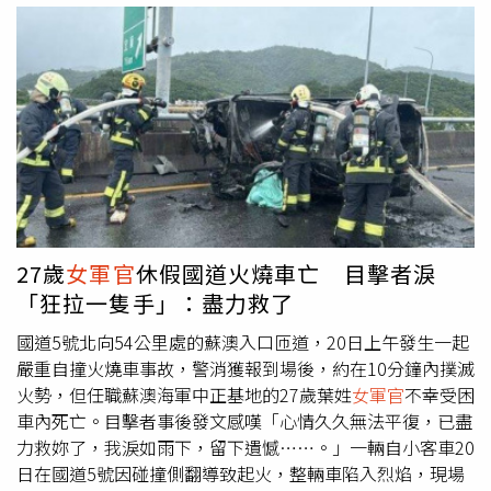
起）、黃鐙輝、陳樞育一同出席《九條好漢在一班》媒體茶
敘。（圖／台視提供）服役長達4年半的雲朵姐姐，歷經憲
兵、藝工隊等單位，負責保護元首、招募新兵及調度車輛，
也曾隨藝工隊勞軍全台。提到當時跟長官的相處狀況，雲朵
透露，該長官是離婚人士，整個「被照顧」過程大約長達3
個月，直到她離開該營區才結束。她在當下遇到這件事時，
只有跟其中一個同梯的人說，當下也沒想太多，事後回想才
覺得這個狀態不太合理。《時報周刊CTWANT》提醒您：若
自身或旁人遭受身體精神虐待、性騷擾、性侵害，請打110
報案再打113找社工。
27歲
女軍官
休假國道火燒車亡 目擊者淚
「狂拉一隻手」：盡力救了
國道5號北向54公里處的蘇澳入口匝道，20日上午發生一起
嚴重自撞火燒車事故，警消獲報到場後，約在10分鐘內撲滅
火勢，但任職蘇澳海軍中正基地的27歲葉姓
女軍官
不幸受困
車內死亡。目擊者事後發文感嘆「心情久久無法平復，已盡
力救妳了，我淚如雨下，留下遺憾……。」一輛自小客車20
日在國道5號因碰撞側翻導致起火，整輛車陷入烈焰，現場