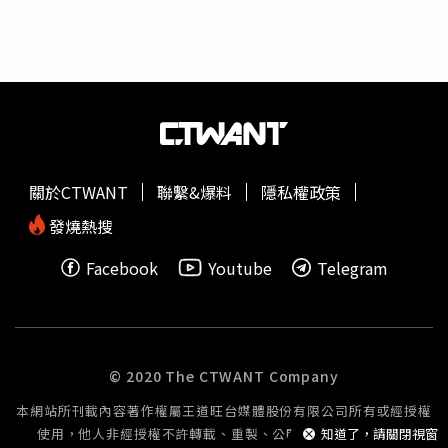
營規」及「國軍資通安全獎懲規定」遭記2大過2小過，並進
入汰除程序。女方事後在IG、Line發聲明，協尋外流元凶以
及散布影片者，並提供相關影像截圖和群組對話紀錄。最
後，兩人向高雄市婦幼隊提告。另根據刑法第235條規定：
散布、播送或販賣猥褻之文字、圖畫、聲音、影像或其他物
品，或公然陳列，或以他法供人觀覽、聽聞者，處2年以下
有期徒刑、拘役或科或併科3萬元以下罰金。意圖散布、播
送、販賣而製造、持有前項文字、圖畫、聲音、影像及其附
關於CTWANT
聯繫&爆料
隱私權政策
著物或其他物品者，亦同。
發燒熱搜
Facebook
Youtube
Telegram
© 2020 The CTWANT Company
本網站所刊載內容著作權屬王道旺台媒體股份有限公司所有或經授權
使用，他人非經授權不許轉載、重製、公開播送或公開傳輸。
知道了，請關閉視窗