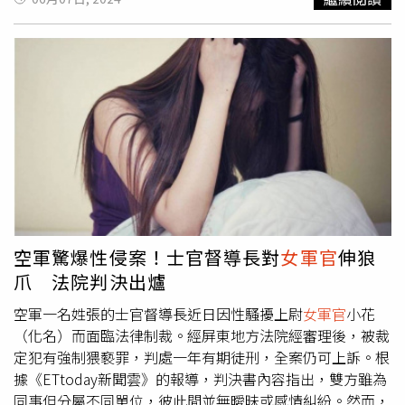
52分順利升空，而這也是波音公司首次的「載人飛行測
試」。波音公司完成首次的「載人飛行測試」，資深太空人
魏勒摩爾、蘇妮塔成功飛抵國際太空站。（圖／達志／路透
社）報導指出，太空船「星際客機」上載運著2名NASA退役
軍人，分別為61歲的美國海軍上尉魏勒摩爾（Butch
Wilmore）及58歲的海軍
女軍官
蘇妮塔威廉斯（Sunita
Williams），事實上他們都是資深太空人，具有相當豐富的
飛行經驗，歷經27小時的航行後，他們終於與國際太空站完
成對接，預計在外太空停留一周後再返回地球。星際太空船
成功發射後，美國太空總署署長尼爾森（Bill Nelson）在新
聞記者會上表示，這是美國航太史上第6次成功搭載太空人
升空，「這是一個特殊的時刻，也是歷史上的另一個偉大標
空軍驚爆性侵案！士官督導長對
女軍官
伸狼
誌」，盛讚此次飛行是未來太空探索的重要里程碑。
爪 法院判決出爐
空軍一名姓張的士官督導長近日因性騷擾上尉
女軍官
小花
（化名）而面臨法律制裁。經屏東地方法院經審理後，被裁
定犯有強制猥褻罪，判處一年有期徒刑，全案仍可上訴。根
據《ETtoday新聞雲》的報導，判決書內容指出，雙方雖為
同事但分屬不同單位，彼此間並無曖昧或感情糾紛。然而，