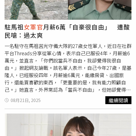
爆紅的陸軍
女軍官
Sunny一同遊台灣，規劃了登山、逛夜市
等貼近台灣日常的生活體驗。Sunny對「夜市牛排」印象最
深，Sunny說：「在韓國餐廳吃牛排通常份量都很小，沒想
到台灣夜市的牛排比手還大，才15,000韓幣（約320元台
駐馬祖
女軍官
月薪6萬「自豪很自由」 遭酸
幣），同樣大小的牛排在韓國餐廳至少要十萬韓幣起跳。」
民嗆：過太爽
兩人邊吃邊聊，也談到兩國不同的兵役制度，身為陸軍軍官
的Sunny聽到台灣過去義務役僅四個月、周末還能休假時，
一名駐守在馬祖莒光守備大隊的27歲女性軍人，近日在社群
驚訝直呼太短了，在韓國義務役要18個月，她也表示若有機
平台Threads分享從軍心情，表示自己已服役4年，月薪逾6
會，很想親自體驗一下台灣的軍旅生活。
萬元，並直言，「你們說當兵不自由，我卻覺得我很自
由。」掀起網友論戰。該名軍人表示，自己今年27歲，是基
隆人，已經服役四年，月薪逾6萬元，能繳房貸、出國旅
行，還能買喜歡的東西，「更重要的是，我有能力照顧自
己。」她直言，外界常認為「當兵不自由」，但她卻覺得軍
旅生活給了她真正的自由，「90後的我，才真正理解屬於成
繼續閱讀
08月21日, 2025
年人的快樂！」貼文曝光後，立刻引發兩派網友熱烈討論，
支持者認為她的分享充滿正能量，並留言「支持，以從軍為
榮」、「謝謝妳保家衛國」、「我也好想當，可惜身體不
行」。有人更表示，身邊的親友透過軍旅生涯成功存下買房
資金，認為確實是條穩定發展的路。不過也有不少網友持保