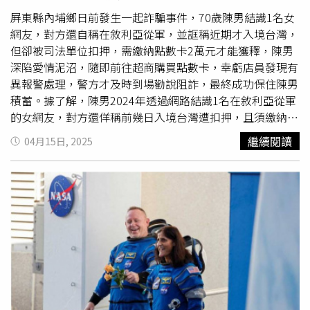
女友「分手」。
屏東縣內埔鄉日前發生一起詐騙事件，70歲陳男結識1名女
網友，對方還自稱在敘利亞從軍，並誆稱近期才入境台灣，
但卻被司法單位扣押，需繳納點數卡2萬元才能獲釋，陳男
深陷愛情泥沼，隨即前往超商購買點數卡，幸虧店員發現有
異報警處理，警方才及時到場勸說阻詐，最終成功保住陳男
積蓄。據了解，陳男2024年透過網路結識1名在敘利亞從軍
的女網友，對方還佯稱前幾日入境台灣遭扣押，且須繳納新
臺幣2萬元的點數卡才能獲釋，陳男救人心切便立即前往全
繼續閱讀
04月15日, 2025
家超商購買點數卡，並詢問店員如何購買，還1次購買2萬
元，店員這懷疑他遇上詐騙，隨即通報警方前來處理。警方
說明，內埔警分局警員林彥丞日前執行備勤時，皆獲全家超
商埔勝門市通報，店員指稱有民眾疑似遇詐，警方趕抵現場
處理後，隨即向陳男解釋這是常見的外國軍官交友詐騙手
法，詐團先透過美
女軍官
照片引誘被害人上鉤，再以各種藉
口要求匯款，陳男聽完這才醒悟因而放棄購買念頭。警方表
示，詐騙伎倆層出不窮，警方將入戶宣導傳達正確的防詐觀
念，同時加強與金融機構及超商門市的溝通聯繫，避免再有
被害人不慎誤信上當，藉此保障民眾的財產安全。