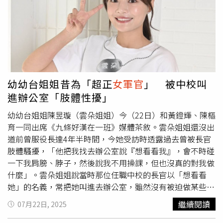
留態度，質疑外島服役「三個月才能返家一次，哪裡自
由？」、「軍中環境黑暗，要看單位運氣」、「24小時待
命，實際薪水算下來並不多」。甚至有人認為，原PO分享
的生活樣貌與實際軍旅辛苦落差不小。該貼文隨後被轉發至
臉書社團《靠北長官2025》，有酸民直嗆「過太爽！」不
過也有網友替她抱不平，反問「她只是分享喜悅，這樣也要
酸？是眼紅嗎？」、「她談的是心靈上的自由，並沒有否認
幼幼台姐姐昔為「超正
女軍官
」 被中校叫
軍中辛苦」，認為外界過度解讀。面對外界的正反聲浪，這
進辦公室「肢體性擾」
名
女軍官
也在留言串現身回應，簡短表示「謝謝各位學長
姐，我沒事」，顯得相當淡定。
幼幼台姐姐陳昱璇（雲朵姐姐）今（22日）和黃鐙輝、陳樞
育一同出席《九條好漢在一班》媒體茶敘。雲朵姐姐還沒出
道前曾服役長達4年半時間，今她受訪時透露過去曾被長官
肢體騷擾，「他把我找去辦公室說『想看看我』，會不時碰
一下我肩膀、脖子，然後說我不用操課，但也沒真的對我做
什麼」。雲朵姐姐說當時那位任職中校的長官以「想看看
她」的名義，常把她叫進去辦公室，雖然沒有被迫做某些
事，但有被長官多次用手指觸碰脖子熱癢的地方，「他叫我
繼續閱讀
07月22日, 2025
不用去操課，還會有珍奶喝，可以放榮譽假」，雖然就是兩
人單獨相處，但也沒有其他進一步的舉動。雲朵姐姐（左