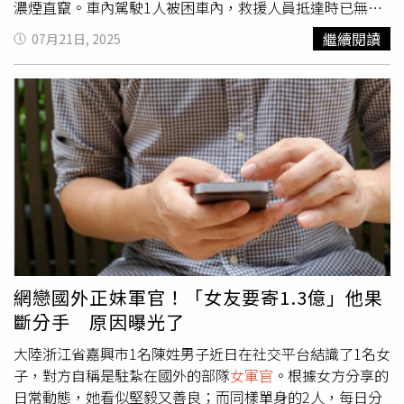
濃煙直竄。車內駕駛1人被困車內，救援人員抵達時已無生
命跡象，確定當場死亡。據了解，該名駕駛是在蘇澳海軍中
繼續閱讀
07月21日, 2025
正基地任職的
女軍官
，當天休假開車離開營區而發生意外。
陳姓目擊者事後將現場影片PO上臉書，畫面可見事故車輛
側翻起火燃燒，不斷冒出濃煙、車體扭曲變形。目擊者自責
地說：「小姐對不起，已盡力救妳了，我淚如雨下，留下遺
憾。」陳姓目擊者透露，一開始車著火情況沒有很嚴重，自
己路過看到後，就趕緊衝下車救人，發現駕駛還有意識，但
突然發生幾聲爆炸聲響，之後車體就全面燃燒，自己不停拉
著駕駛的手想拉出來，但她被車夾住，拉不動只好放棄往後
退，等待警消到場。陳姓目擊者感嘆自己心情久久無法平
復，想救卻救不了、眼睜睜看著葉女離開人世。貼文曝光後
在網路上引發關注，許多網友紛紛留言安慰「你已經盡力
了，謝謝你的善心」、「你已經做得很棒了」、「您敢在這
網戀國外正妹軍官！「女友要寄1.3億」他果
麼風險不定的狀況下伸出援手，就已經很了不起了」、「您
斷分手 原因曝光了
有這勇氣靠近火燒車已經很勇敢了」、「她會感謝你盡全力
了」、「謝謝你的勇敢和善良」。
大陸浙江省嘉興市1名陳姓男子近日在社交平台結識了1名女
子，對方自稱是駐紮在國外的部隊
女軍官
。根據女方分享的
日常動態，她看似堅毅又善良；而同樣單身的2人，每日分