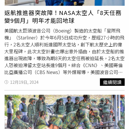
返航推進器突故障！NASA太空人「8天任務
變9個月」明年才能回地球
美國航太巨頭波音公司（Boeing）製造的太空船「星際飛
機」（Starliner）於今年6月5日成功升空，歷經27小時的飛
行，2名太空人順利抵達國際太空站，創下航太歷史上的偉
大里程碑，此次太空計畫也爆出意外插曲，由於太空船的推
進器出現故障，導致為期8天的太空任務被迫延長，2名太空
人恐被迫滯留太空站長達9個月。綜合《CNN》、美國哥倫
比亞廣播公司（CBS News）等外媒報導，美國波音公司太
空船「星際飛機」在佛羅里達州的「卡納維爾角太空軍基
繼續閱讀
12月19日, 2024
地」（Cape Canaveral Space Force Station）進行試射，
並於當地時間6月5日上午10時52分順利升空，而這也是波
音公司首次的「載人飛行測試」。此次計劃由2名NASA退役
軍人執行升空任務，分別為61歲的美國海軍上尉魏勒摩爾
（Butch Wilmore）及58歲的海軍
女軍官
蘇妮塔威廉斯
（Sunita Williams），事實上他們都是資深太空人，具有相
當豐富的飛行經驗，而原先他們預計在外太空停留1個多禮