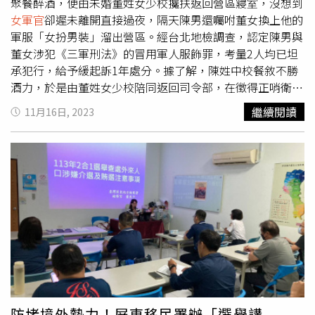
身體精神虐待、性騷擾、性侵害，請打110報案再打113找
聚餐醉酒，便由未婚董姓女少校攙扶返回營區寢室，沒想到
社工。
女軍官
卻遲未離開直接過夜，隔天陳男還囑咐董女換上他的
軍服「女扮男裝」溜出營區。經台北地檢調查，認定陳男與
董女涉犯《三軍刑法》的冒用軍人服飾罪，考量2人均已坦
承犯行，給予緩起訴1年處分。據了解，陳姓中校餐敘不勝
酒力，於是由董姓女少校陪同返回司令部，在徵得正哨衛兵
同意後，2人進入陳男營區內的北海樓軍官寢室，不過直到
繼續閱讀
11月16日, 2023
哨兵要下哨接班時，仍未見
女軍官
離開，因此向值日官上報
查處。陳男接獲值日官致電質問，他竟辯稱帶回寢室的是民
間友人，擔心此事會東窗事發，陳男隨即囑咐董女換上自己
的軍服，接著2人搭乘外出採買的軍車離開營區，儘管一切
看似瞞天過海，但卻仍遭內部人員舉發，事後陳男與董女也
在去年12月雙雙退伍。案經台北地檢署偵查後，認定陳男與
董女涉犯《陸海空軍刑法》冒用軍人服飾、徽章或官銜罪，
考量2人均已坦承犯行，給予緩起訴1年處分，另陳男需支付
國庫7500元、董女支付5000元。
防堵境外勢力！屏東移民署辦「選舉講