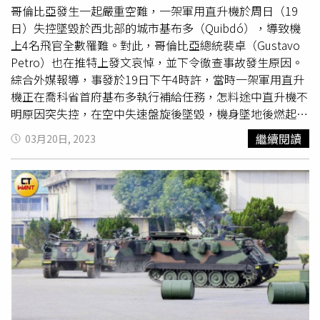
哥倫比亞發生一起嚴重空難，一架軍用直升機於周日（19
日）失控墜毀於西北部的城市基布多（Quibdó），導致機
上4名飛官全數罹難。對此，哥倫比亞總統裴卓（Gustavo
Petro）也在推特上發文哀悼，並下令徹查事故發生原因。
綜合外媒報導，事發於19日下午4時許，當時一架軍用直升
機正在喬科省首府基布多執行補給任務，怎料途中直升機不
明原因突失控，在空中失速盤旋後墜毀，機身墜地後燃起大
火，現場竄出大量濃煙，造成機上4人均不幸殉職，另2人疑
繼續閱讀
03月20日, 2023
似順利跳機逃離，目前仍在搜尋當中。對此，哥倫比亞總統
裴卓（Gustavo Petro）在推特上發文表哀悼，「我很遺憾
向大家宣布，在基布多的飛機失事中沒有倖存者」，並下令
當局立即前往事故現場進行後續處置，以及調查該起空難的
發生原因。據悉，這場事故的罹難者中，包含飛行
女軍官
茱
麗葉塔加西亞（Julieth García），年僅31歲的她已晉升為
中尉，且擅長格鬥、跳傘及軍事通信，甚至成為哥倫比亞首
位成功駕駛UH-1N直升機的女飛官。