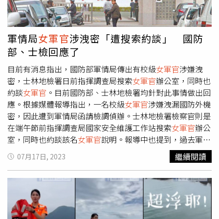
發現不法，歡迎踴躍撥打檢舉專線0800-024099再按4，呼
籲全民共同守護民主，營造乾淨選風。
軍情局
女軍官
涉洩密「遭搜索約談」 國防
部、士檢回應了
目前有消息指出，國防部軍情局傳出有校級
女軍官
涉嫌洩
密，士林地檢署日前指揮調查局搜索
女軍官
辦公室，同時也
約談
女軍官
。目前國防部、士林地檢署均針對此事情做出回
應。根據媒體報導指出，一名校級
女軍官
涉嫌洩漏國防外機
密，因此遭到軍情局函請檢調偵辦。士林地檢署檢察官則是
在端午節前指揮調查局國家安全維護工作站搜索
女軍官
辦公
室，同時也約談該名
女軍官
說明。報導中也提到，過去軍情
局內部如有人員涉嫌違法，通常是由內部進行搜索調查後，
繼續閱讀
07月17日, 2023
才轉交給司法機關進行偵辦。但這次罕見是由檢調知會國防
部，獲得同意後才進入
女軍官
辦公室進行搜索，同時將該名
女軍官
帶回問話。為此，國防部於16日晚間表示，該案是由
軍情局掌握情資後，移請檢調進行偵辦，目前全案已經進入
偵查程序，暫時不予評論。士林地檢署方面也表示，整起案