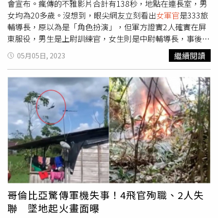
會宣布。瘋傳的不雅影片合計有138秒，地點在連長室，男
女均為20多歲。沒想到，眼尖網友立刻看出
女軍官
是333旅
輔導長，原以為是「角色扮演」，但軍方證實2人確實在屏
東服役，男生是上尉訓練官，女生則是中尉輔導長，事後將
2人依違反「兩性營規」及「國軍資通安全獎懲規定」，記2
繼續閱讀
05月05日, 2023
大過2小過汰除。根據《三立新聞》報導，事情爆發後，女
主角IG遭到肉搜，追蹤人數從500人一夜爆增至2.8萬人，讓
她一度關版，但在今年3月1日離營後，又悄悄重開復出。當
時成人頻道主動找上門，承諾會提供她一份高薪的創作者合
約，確保未來的創作內容都能兌現。成人頻道證實，合約價
值粗估能在台北市蛋黃區買一棟套房，且分潤沒有天花板上
限，年薪將是從軍時的5倍、甚至數倍起跳，而平台今天也
放出10秒短片，預告「史上最強生力軍要報到了！你絕對猜
不到」，引發網友暴動。
哥倫比亞驚傳軍機失事！4飛官殉職、2人失
聯 墜地起火畫面曝