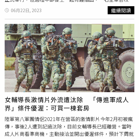
畢業生，在大合照環節時，喊出「戰力強」等拍照標語時，
繼續閱讀
06月22日, 2023
疑手勢幅度太大，當場擊落前方第一排國防大學校長劉志斌
的軍帽，讓她嚇到當場呆住，而劉志斌儘管被嚇到，但仍淡
定將軍帽撿起戴好，繼續大合照環節。事後該段影片被PO
上網後，被網友做成謎因流傳，「志斌：當時就挺突然
的…」，吸引無數網友轉發，紛紛留言笑說，「畢業即失
業」、「戰力太強，直接擊落三顆星」、「直接少尉退
伍」、「一拳掉三顆星」。而意外將劉志斌軍帽擊落的當事
女官也在IG上轉發表示，後續有和上將鞠躬道歉，直言「當
下差點腿軟下跪」，並表示，「當下直接人生跑馬燈」、
「畢業即失業我史上第一位」、「拍完照我差點給他跪了」
等語。
女輔導長激情片外流遭汰除 「傳進軍成人
界」條件優渥：可買一棟套房
陸軍第八軍團情侶2021年在營區的激情影片今年2月初被瘋
傳，事後2人遭到記過汰除，目前女輔導長已經離營。當時
成人片商看準商機，主動接洽並開出優渥條件，預計下周就