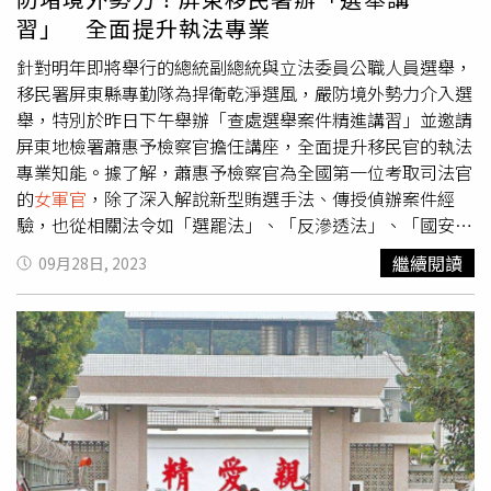
習」 全面提升執法專業
針對明年即將舉行的總統副總統與立法委員公職人員選舉，
移民署屏東縣專勤隊為捍衛乾淨選風，嚴防境外勢力介入選
舉，特別於昨日下午舉辦「查處選舉案件精進講習」並邀請
屏東地檢署蕭惠予檢察官擔任講座，全面提升移民官的執法
專業知能。據了解，蕭惠予檢察官為全國第一位考取司法官
的
女軍官
，除了深入解說新型賄選手法、傳授偵辦案件經
驗，也從相關法令如「選罷法」、「反滲透法」、「國安
法」以及近期修訂的「鼓勵檢舉妨害選舉要點」進行講解，
繼續閱讀
09月28日, 2023
讓移民官熟悉相關法令及介賄選態樣，提升執法素養。在場
的移民官專注聽講，增進執法專業知能。（圖／專勤隊提
供）而隨著科技的進步，影響選舉的手法趨於複雜多變，防
堵境外勢力的介入已然成為本次查賄的重點工作之一，「鼓
勵檢舉妨害選舉要點」亦將境外勢力介選納入，嚴防境外勢
力對我國選舉環境的威脅。屏東縣專勤隊隊長黃仲傑表示，
為強化轄區查察工作，將持續聯手屏東縣服務站共同向新住
民宣導反賄選，建立選舉制度的正確觀念；另外，舉發境外
勢力介入選舉之檢舉獎金最高為新臺幣2,000萬元，民眾若