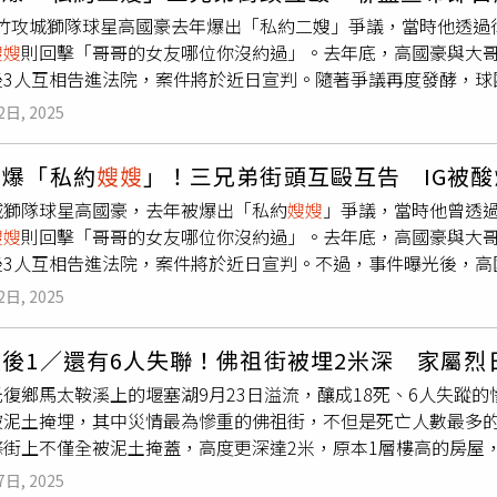
此蓄意將薇迪引至儲藏室後溺斃。更令人震驚的是，她還主動供述
L新竹攻城獅隊球星高國豪去年爆出「私約二嫂」爭議，當時他透
，為掩飾罪行，又將3歲的親生兒子舒巴姆（Shubham）溺
嫂嫂
則回擊「哥哥的女友哪位你沒約過」。去年底，高國豪與大
再度殺害一名6歲女童，動機仍為外貌妒忌。根據警方調查，普南
後3人互相告進法院，案件將於近日宣判。隨著爭議再度發酵，球
「慶祝」。警方指出，薇迪之父桑迪普（Sandeep）曾早在2
相關事件，新竹御嵿攻城獅球團說明，關於外界再度提及之「私
迪，但因傷勢未致命且家人堅稱為意外，並未進一步追究。如今
2日, 2025
後續描述若有與事實不符之不實指控，球團將支持高國豪依法維護
時偵破，恐怕還有更多孩童遇害。目前警方仍持續偵辦此案，並
出於保護家人之意圖，但行為本身仍需負起相關法律責任，並接
全面調查。社會大眾對此案震驚與憤怒之餘，也呼籲加強家庭內
豪爆「私約
嫂嫂
」！三兄弟街頭互毆互告 IG被酸
司法程序。自即日起，球團宣布高國豪即日起禁賽並暫停參與球
36小時內迅速逮捕兇嫌普南（Poonam），她供稱動機竟與外貌妒
城獅隊球星高國豪，去年被爆出「私約
嫂嫂
」爭議，當時他曾透
進行後續懲處討論。此外，球團將配合並尊重聯盟紀律委員會後續
嫂嫂
則回擊「哥哥的女友哪位你沒約過」。去年底，高國豪與大
私人糾紛並引發公共爭議事件，依據《賽務規章》第五章「行為
後3人互相告進法院，案件將於近日宣判。不過，事件曝光後，高
分，直至此次事件司法程序有宣判結果為止。此外，聯盟收到判
攻城獅球團則表示，事件進入司法程序，高國豪私領域由他自行處
盟強調，職業球員身為公眾人物，更應注重自身情緒管理與社會
2日, 2025
菱在個人社群上指控高國豪試圖「私約」她，高國豪數次澄清「
高國豪的妻子也曾在IG發文聲援丈夫，「劉家菱小姐，請你拿出
後1／還有6人失聯！佛祖街被埋2米深 家屬烈
我們？」後來，雙方多次隔空互嗆，高國豪與妻子則發出「最終
復鄉馬太鞍溪上的堰塞湖9月23日溢流，釀成18死、6人失蹤
成了許多的紛擾，並強調私事不該打擾社會大眾，未來不會再做出
被泥土掩埋，其中災情最為慘重的佛祖街，不但是死亡人數最多的
，高家三兄弟卻爆發嚴重衝突，檢警調查指出，高勝文、高國強
條街上不僅全被泥土掩蓋，高度更深達2米，原本1層樓高的房屋
高國豪揮拳，高國豪與高國強持續拉扯，高父制止兒子無效，高
；找不到親人的家屬們，每日頂著烈陽，站在滿地石礫的地上，
們上前拉開3人，才讓高國豪掙脫。從相關畫面可以看到，高國豪
7日, 2025