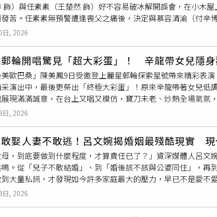
赫 飾）與任素素（王楚然 飾）好不容易破冰解開誤會，在小木
發細節與動機展開進一步調查，全案朝謀殺罪名偵辦。據當地村
到發苦。任素素無預警遭逢喪父之痛後，決定與慕容清渝（付辛博
，但他們沒想到他會痛下狠手殺害
嫂嫂
。
殺，不知情的慕容清嶧看到喜帖備受打擊，當面質問任素素：「
0日, 2026
虐心指數爆表。《這一秒過火》張凌赫（右）與王楚然在劇中有跳
當中，慕容清渝大婚時遭到槍殺，劇情急轉直下開虐，預告裡慕
鳳郵輪開唱驚見「超大彩蛋」！ 辛龍帶女兒隱身
，只有你要我，你愛過我嗎」、「任素素，自此恩斷義絕，再無
最美歐巴桑」陳美鳳9日受邀登上麗星郵輪探索星號帶來精彩表演
告尾聲更拋出震撼彈，任素素透露已懷有身孕，幽幽吐露：「這
精采演出中，最後更祭出「終極大彩蛋」！原來辛龍帶著女兒低
的劇情虐上加虐。張凌赫受訪坦言，決裂戲讓他印象最為深刻，
龍展現滿滿誠意，在台上又唱又模仿，寶刀未老、炒熱全場氣氛
方面是面臨哥哥離世的痛楚，另一方面是對摯愛的誤會，「我必
陳美鳳透露兩人有共同朋友，辛龍得知這趟行程有她，便說「我
哥討回公道？最後還是選擇了自己離開。」王楚然一聽忍不住吐
3日, 2026
結果辛龍連耳麥和伴唱帶都提早準備好，一上船就熱情表示「姐，
逗笑一旁的張凌赫。此外，張凌赫在雨夜遭親姐下令暴打的橋段
美鳳笑說自己特地「自宮」拿掉3首歌，把時間留給辛龍，辛龍在
中張凌赫早就被打暈，並不知道王楚然最後以肉身相護，她感嘆
不敢娶人妻不敢逃！呂文婉揭婚姻最殘酷現實 現
樂全場觀眾。辛龍動人歌聲令觀眾陶醉。（圖／麗星郵輪）陳美
自己做了什麼。」《這一秒過火》目前正在愛奇藝國際版熱播中
父母，到底要做到什麼程度，才算責任已了？」資深媒體人呂文
個訪問團出行就是一個多月，朝夕相處奠定交情。對於分出自己
共鳴。從「兒子不敢結婚」、到「婚後該不該與公婆同住」，再
一起吃，福利給觀眾，老闆也開心！」看見辛龍在台上展現活力
到大量私訊，才發現如今許多家庭最大的壓力，早已不是愛不愛，而是現實、
適心情、陪伴小孩，現在就看他想不想回歸舞台。看他今天上台
親看到她日前發表的〈無言的結局〉後，忍不住詢問與女友交往5
聽聞現場有媒體隨行一度相當擔心女兒曝光。第一次見到辛龍女
8日, 2026
緒瞬間潰堤，直接回嗆：「妳覺得我有什麼資格娶人家？沒房、
老友要他淡定，打趣虧他：「媒體早就說要來了，不是為了你啦
忙表示，小夫妻婚後可以先住家裡，以後若有小孩，自己也願意
的事，且藝人與媒體的關係是「魚幫水、水幫魚」，不需要過度