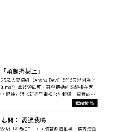
死「頭顱掛樹上」
5歲人妻德維（Anshu Devi）疑似只是因為上
al Kumar）拿斧頭砍死，甚至把她的頭顱掛在家
中。根據外媒《新德里電視台》報導，事發於賈
dpur），死者為現年25歲的人妻德維，事發當
繼續閱讀
餐點；丈夫達曼德拉的弟弟、德維的小叔庫奈爾
情緒失控，直接拿起斧頭攻擊。庫奈爾殘忍殺害
悲問： 愛過我嗎
，除了紛紛上前圍觀外，也有人向警方報案。沒
然組「神顏CP」，。隨著劇情推進，慕容清嶧
，將其逮捕歸案，並扣押殺人凶器。目前警方正