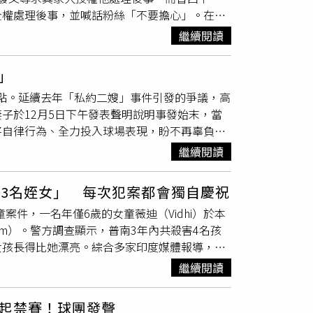
在貼文寫出他們的辛苦，不代表這些辛苦不存
全權處理後事，並喊話粉絲「不要擔心」。在曹
，將由家人為她舉行後事。消息曝光後，親友與
熬過那個時光的，所以對於把我公婆家形容成很
西平胞兄，但對方表示不願出面處理，遺體因此被
祈福。
有人陪我一起面對困難。」
繼續閱讀
西平的臉書粉專「曹西平的粉絲愛團」向曹家人喊
曹西平有血緣關係的家屬，懇請家人將後事全權
」
希望自己能盡最後一份心力，讓曹西平安息。對
焦點。延續去年「私約二嫂」事件引發的爭議，高
們不要擔心。事實上，龍千玉與曹西平兩人交情
子於12月5日下午發表聲明說明事發始末，當
，但兩人的友誼仍超越法律上的親屬關係。
將自律行為、全力投入球場表現，盼不再辜負球
界非議。近日再度爆出，高氏兄弟在去年底聚餐
繼續閱讀
訴，球團及聯盟得知後，分別對高國豪進行停
國強與另一位哥哥並未事先通知便前來會面，兩
與3名姪女」 每次犯案都會獨自慶祝
30萬元作為封口費。對此，高國強夫婦於5日
案件，一名年僅6歲的女童薇迪（Vidhi）於本
結，然而對話過程中，高國豪及其妻子情緒激
am）。警方調查顯示，普南3年內共殺害4名孩
費，而是針對該次衝突中雙方互毆事件所要求的
女孩長得比她漂亮。綜合多家印度媒體報導，案
中提出此金額作為和解條件，但高國豪方面拒絕
急搜尋，約一小時後才在婚禮場地儲藏室內發現
致歉，表示將更加約束自我，以球場表現回應支
繼續閱讀
但因房門上鎖與現場跡證異常，警方隨即展開調
補關係做出努力。高國豪道歉。（圖／翻攝IG
表示，無法接受婚禮場合出現比她「更美」的女
起禁賽！球團發聲