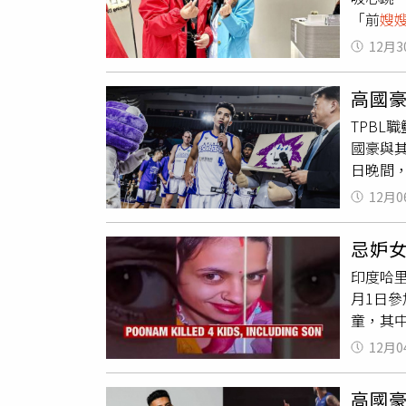
詩強調
「前
嫂
車是否
在，「
西平的
網友紛
恐怖的
12月3
送往板
話，他
高國
交由他
TPB
此，龍
國豪與
長達4
日晚間
迷期待
12月0
時因言
賽處分
忌妒
人聯手
印度哈里
下午回
月1日參
動，甚
童，其
賠償金
發當天
接受。
12月0
她倒臥
持者期
查，並
／kaoos
高國