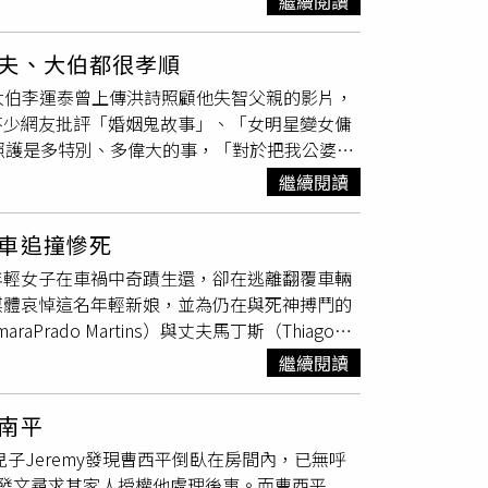
害怕承擔不起未來。」呂文婉感嘆：「很多時
繼續閱讀
他不要放棄夢想，並替他舉辦人生第一場演唱
賭拖累妻小，致使子女成長路程崎嶇艱辛，顯見
認為，孝順不一定非得綁在同一個屋簷下。「真
，黃鐙輝表示：很多話已經在心裡跟他說了，希
務。
一輩子。」最後，她也想對那位自責的母親說：
夫、大伯都很孝順
人就跟他說，你不喜歡看到我，我更討厭看到
撐起一個家，其實早已完成最重要的責任。「有
月大伯李運泰曾上傳洪詩照顧他失智父親的影片，
身穿全黑、戴著墨鏡前來致意。（圖／侯世駿
不少網友批評「婚姻鬼故事」、「女明星變女傭
台北市懷愛館為他舉辦追思會。（圖／侯世駿攝）
照護是多特別、多偉大的事，「對於把我公婆家
別覺得自己當時照顧還是男友的爸爸，是一件多
繼續閱讀
幫助一位長者，「我的爺爺跟阿公，都在我很小
『爺爺』。」洪詩澄清，雖然大伯在貼文中提及
車追撞慘死
、更換尿布，都是丈夫在做，她會幫公公按摩
年輕女子在車禍中奇蹟生還，卻在逃離翻覆車輛
會拿乳液跟
嫂嫂
準備的精油幫忙按摩，且丈夫和
媒體哀悼這名年輕新娘，並為仍在與死神搏鬥的
愛我，公公、婆婆、運泰、
嫂嫂
也對我很好，運
Prado Martins）與丈夫馬丁斯（Thiago
洪詩指出，不存在哥哥丟包給弟弟，弟弟丟包給
市的BR－376號高速公路時，不明原因在路肩翻覆，兩
開刀，換了髖關節，住院1個多月的期間，都
繼續閱讀
車因煞車不及，直接撞上剛脫困的夫妻，釀成二
失智影響，公公常自行撕開紗布，導致傷口反覆
管並以直升機後送至蓬塔格羅薩市的醫院，目前
換藥。洪詩說，這樣的生活大概持續了1年，後
南平
這對夫妻一個月前才剛舉行婚禮，事發當天正從
一起處理的。至於有人質疑為何不請看護？洪詩
子Jeremy發現曹西平倒臥在房間內，已無呼
上，發現前方發生事故後立刻折返查看，未料迎
請了看護，家裡也一直有看護協助照顧公公。洪
因此發文尋求其家人授權他處理後事。而曹西平
警方已介入調查，釐清最初翻車的真正原因及卡