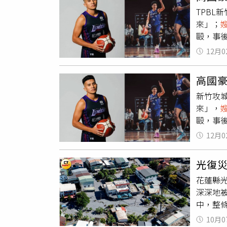
孩，因
TPB
嫂
的女兒
來」；
犯案，
毆，事
還會獨自
高國豪
幼的薇
12月0
務，其
若非及
高國豪
者展開
高國
已進入
演。警方
新竹攻
決結果
來」，
因場外
毆，事
停賽處
回應。
果。聯
12月0
婆劉家
言」，
光復災
來打擾
花蓮縣光
為，造
深深地
庭聚會
中，整
國強朝
地荒蕪
到親戚
10月0