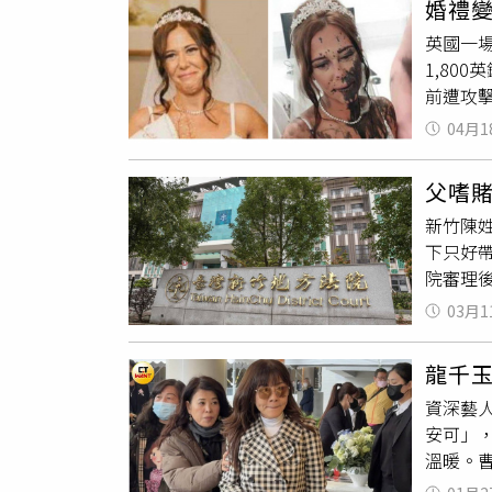
婚禮
想，人
邀請陳
英國一
交往至
其用心
1,80
下一間
過癮。
前遭攻擊，
支出後
接製作
導，35
家人互
揪」帶
04月1
近20年
拖累了
展現一
有人呼
輕夫妻
開心回
父嗜
止，但
名結婚
娛樂內
新竹陳
月，當
老宅裡
打造從
下只好
亞仍闖
婚喪喜
針對暑假
院審理
急借來
讓夫妻
消費金優
男在法
而事件
的「平
03月1
暴力導
染需暫停
費，也
家計並
緒低落
下來照
龍千
擅自將
程序，安
「天知
資深藝人
家，在
遭裁定
受這些
安可」
手足曾幫
認為判
後到底
溫暖。
她曾和
經歷。
是否把
聞。今
而心靈