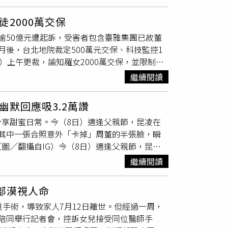
的帶領下，一聲一聲的喊著，伴隨家屬喊叫聲
案到場，三兄弟仍持續怒罵彼此，過程影片長達
。失蹤的林姓夫妻家屬看著滿地泥砂，一早就備
均對犯行坦承不諱，宜蘭地檢署9月偵結，全案
2000萬交保
一切物品擺放在林姓夫妻2人被深埋在底下的
回應，但已有大批網友湧入其IG留言，「國豪
逾50億元遭起訴，受害者包含臺雅集團已故董
底下的背包裏面翻找，再拿出一瓶自釀的小米
」、「餃子好吃否～」、「到底有沒有吃餃
後，台北地院裁定500萬元交保、科技監控1
姓夫妻的工寮旁招魂，希望早日找到人。（圖
好處的人，想看你垮台時，更需要活得有品質、
）上午更裁，諭知羅女2000萬交保，並限制出
無奈透露，目前怪手已挖到工寮所在的位子，工
則羈押。檢方指出，羅佩雯早在2008年至2010
，他們也是看到新聞才知道光復災情慘重，緊
繼續閱讀
月入監。2018年假釋出獄後，她再度故技重施，
音信箱，只好向其他家屬求證，這才驚覺沒人能
資機票套利為名，聯手詐騙48億元，後續又以代辦
沒有消息。家屬表示，本來想透過手機定位，
默回應吸3.2萬讚
姓富商等10人，涉嫌詐取50億元遭到檢方起訴，
怎麼打都直接被轉入語音信箱，恐怕手機早已損
享甜蜜日常。今（8日）適逢父親節，昆凌在
洲布里斯本購入5棟房產，並投資美金保單。
2人的工寮位子，期望能早點找到2人。但希望
到其中一張合照意外「卡掉」周董的半張臉，瞬
鍋店「沐明鍋物」。檢方今年6月依照加重詐
挖到工寮結構，但不管怎麼挖，就是找不到2
圖／翻攝自IG）今（8日）適逢父親節，昆凌
定羅以500萬元交保，限制出境出海、不得與共
。（圖／林冠吟攝）更讓家屬們絕望的是，放眼
程，包括前往倫敦觀賞溫布頓網球公開賽、參與工作
不清，還曾刪除通訊紀錄，顯有勾串之虞，加
有人聽見祖靈指示，表示該處可能找的到人後，
繼續閱讀
道：「7月日常小記，小孩放假＋行程滿
認定500萬元不足以確保訴訟進行，撤銷裁定
傳出好消息。目前除了林姓夫妻2人所在的工
玩？」語氣中滿是對家庭與生活的珍惜。不
出海8個月，並諭知羅佩雯須在今晚5時前補齊剩
能是乘車逃難，卻遭洪水吞沒，只是看著整片遭
部漠視人命
裝，低胸設計辣洩深邃事業線，顯得優雅又性
卻是深深的無力。儀式結束後，家屬們陸陸續續
手術，導致家人7月12日離世。但經過一周，
責掌鏡自拍。然而因裁切構圖，他的臉僅露出一
望搜救隊能發現一點什麼，滿頭白髮的阿公難
陪同舉行記者會，控訴女兒接受同位醫師手
侃：「你這第3張圖片把一個帥哥卡掉
剛剛祭拜完的小米酒，轉開、喝下，試圖緩解一