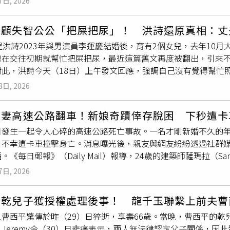
則面對高房價、高物價與低安全感，不敢結婚、不敢生小孩，也
7日, 2026
此外，藝人黃鐙輝也現身致意。他感性回憶，曹西平生前曾鼓勵
陳男長期活在家庭暴力的陰影下，身心壓力極大。此外，陳父嗜
是誰不夠努力，也不是誰不夠愛誰，只是大家都太累了。」她也
自己重新找回搖滾的熱情與信念。被問到是否有話想對曹西平說
盡身為人父應盡的照顧與保護職責，因此裁定免除對父親扶養義
關係，應該是彼此舒服、互相尊重，而不是誰犧牲到底、誰忍耐
照顧失智公公「把屎把尿」！ 洪詩還原真相：丈
遠瀟灑、正能量，喜歡的事情永遠要堅持、不放棄，對於討厭的
有虧欠兒子任何。」她認為，父母把孩子養大、教育成人、努力
星洪詩2023年與男演員李運慶結婚後，育有2個女兒，去年10
八怪！」經典台詞讓現場眾人既懷念又不捨。告別式上，包偉銘
父母終究要學會放手；孩子，也終究要學會長大。」
媳在交往初期就幫忙把屎把尿，最近這篇舊文再度被翻出，引來
西平上月29日猝逝，享壽66歲。乾兒子小俊與家人今日上午於
對此，洪詩今天（18日）上午發文回應，強調自己沒有覺得幫忙
很恐怖的樣子，我覺得這是很不公平的。」洪詩表示，她沒有特
8日, 2026
多偉大的事情，她會這樣「愛屋及烏」，只是在能力範圍內盡量
就過世了，當時比起照顧『運慶爸爸』，我自己覺得更像在照顧
夫妻高速公路翻車！新娘奇蹟倖存脫困 下秒遭卡
把尿」，實際上她除了幫公公按摩腳、換新床單，其他身體擦拭
日發生一起令人心碎的高速公路死亡事故。一名才剛新婚不久的
因為公公臥床，加上開刀的關係，腳的循環很差也很腫，所以才
，不幸遭卡車撞擊身亡。消息曝光後，親友與網友紛紛透過社群
都會按摩，「雖然當時只是交往關係，但我愛運慶，運慶也很疼
《每日郵報》（Daily Mail）報導，24歲的建築師薩瑪拉（Samara
的家人也很好，所以我想陪伴運慶渡過這樣的『特殊時期』。」
eira Martins），去年12月29日駕車行經巴拉那州蓬塔格羅薩
情況，大伯沒有寫出他們兩兄弟的辛苦，當時公公因跑步摔倒住院
7日, 2026
自行脫困，暫時避過死劫。未料僅數秒後，一輛行駛中的大型卡
弟輪流住在醫院照顧爸爸，出院後丈夫會在家幫忙換藥，但由於
。薩瑪拉遭到猛烈撞擊後當場死亡；丈夫則重傷昏迷，被緊急插
只能再次入院開刀，兩兄弟只能每天早晚各1次親自載公公去診所
平乾兒子獲授權處理後事！ 龍千玉聯繫上前夫曹
護病房接受治療，生命跡象不穩，家屬持續守候。據家屬表示，
輔具租借、看護申請，以及喘息服務、日照中心，也都是兩兄弟
曹西平驚傳於昨（29）日猝逝，享壽66歲。當晚，曹西平的乾兒
程，車內只有兩人。薩瑪拉的父母、兄長與
嫂嫂
當時在另一輛車
當時巴氏量表還未申請下來，等到巴氏量表申請成功後，就立刻
Jeremy今（30）日悲痛表示，兩人無法律認定父子關係，
。另一方面，肇事卡車在撞擊後衝入路旁田地，司機並未受傷。