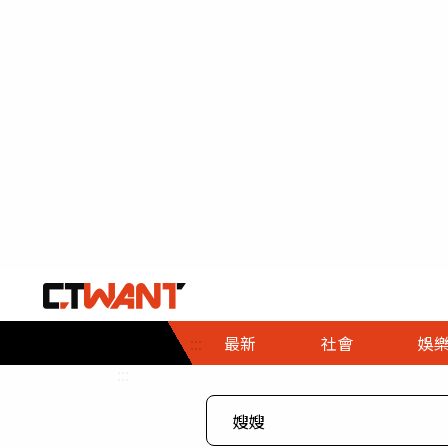
社會首頁
娛樂首頁
財經首頁
政
:::
最新
社會
娛
時事
即時
熱線
:::
直擊
大條
人物
調查
專題
３Ｃ