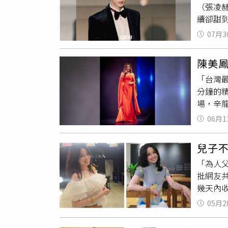
（張凌
針對案
續卻甜
不穩定
進行暗
07月3
來了？」
新劇情
陳美
人厭棄
「台灣
屋，預
分鐘的
讓揪心
場，辛
結，一
機緣，
是替哥
06月1
了！」
了！」
鐘，陳
因為劇
兒子
秀，逗
對方為
「為人
當時一
批網友
飯大家
幾天內收
需要調
一名母
同行，
05月2
兒子情
邊安撫
媽媽急
眾想聽