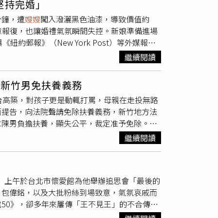
堅持完婚」
，兒子目前月薪4萬多元，與女友從大學時期
在三星期前就進錄音室錄製和聲，對每首歌都極
分鐘，遭
嫂嫂
闖入潑灑黑色油漆，導致價值約
好不容易存下200萬元頭期款，在新北三峽買
照她的標準，起碼要換三套服裝、表演90分鐘才
蓄意報復，也讓婚禮氣氛瞬間失控。新娘準備進場
，收入時多時少，扣掉生活費、學費與各種家庭
景。陳美鳳讚陳謙文超級全能，幫忙進錄音室剪
與《紐約郵報》（New York Post）等外媒報
月幫忙分擔5000元房貸。她原本一直認為，一
嫂嫂
、姊姊等4位親友同行，過去就很常當「主
木屋」（Oakwood House）舉行婚禮，與交往
重的壓力。那一晚，她不斷問自己：「是不是我
而在郵輪上時常被粉絲認出、要求合照，陳美鳳
繼續閱讀
親抵達現場時曾感到不安，隨後在準備進場前聽見
得喘不過氣？」而這樣的壓力，也延伸到許多年
翼翼詢問「方便合照嗎？」她都會帶著招牌笑容
，現場一度陷入混亂，她甚至試圖抓住對方阻
同住」的貼文，同樣收到大量人妻私訊。其中一
地的方式，而逐漸成為旅程本身最重要的體驗，
親新竹男免扶養義務
a Eastwood）。雙方衝突可追溯至2023年9
叔一家共三個家庭，一起擠在30坪加頂樓加蓋的
演唱會、親子活動、主題派對及分齡化娛樂內容，
台高築，對孩子更是動輒打罵，母親在走投無路
決裂。此次潔瑪未邀請對方出席婚禮，但安東尼
到壓力卻愈來愈大。她透露，公公十分愛面子，
來，麗星郵輪同步推出618年中慶優惠，首次
而提告，向法院聲請免除扶養義務，新竹地方法
仍選擇完成婚禮。她在清理後換上由現場人員緊
，一句「玻璃遮雨棚9萬，你們再分一分」，
航程訂購，另可享每人每晚最高新台幣800元餐飲
求陳男負擔扶養，顯失公平，裁定准予免除。陳
多年，不願讓任何事情阻止自己走上紅毯。然
實長年沒有工作，許多費用仍由公婆負擔，所謂
0多年來長期活在恐嚇與打罵之中，肢體和語言
女兒作為紀念的計畫落空；婚禮場地也因油漆污
直言：「搬出去，不代表不孝順。固定給孝親
繼續閱讀
成性，屢次讓家庭陷入經濟困境，母親獨自撐起
潔瑪透露，當時正面臨健康疑慮，事件後更出現情
哥與
嫂嫂
婚後不願與公婆同住，她與丈夫選擇留
下帶著全家人前往美國投靠親戚，父親近年甚至
成為人生中「最糟的一天」。案件最終進入司法
諷「靠爸靠媽、吃家裡住家裡」。她委屈表示：
己當年一天工作 14 小時，薪資全部拿回
並須完成160小時無償勞動，同時支付賠償金，另
下來照顧長輩，我們也認了，可是為什麼還要承
日）上午於台北市懷愛館為他舉辦追思會「最後的
年「一棟房子才幾十萬」，自己的父母、
嫂嫂
和
在於破壞婚禮。潔瑪表示無法接受對方道歉，並
，父母對孩子的責任究竟該到哪裡才算結束？婚
、包偉銘，以及大批粉絲到場致意，氣氛哀戚而
家人遠走美國，投靠娘家親戚賣鞋子賺錢，而
天重新舉行婚禮儀式，希望以新的回憶取代這段
而是彼此有沒有界線感、能不能互相體諒，以及
50》，卻多年來屢傳「王不見王」的不合傳
，直到中風前都一直在賭，她也知道陳男因此事
，把青春、勞力與人生全都奉獻給家庭；而現在
快步進入會場，以行動送別昔日戰友，格外引人
供穩定的成長環境，反而以言語貶低與肢體暴