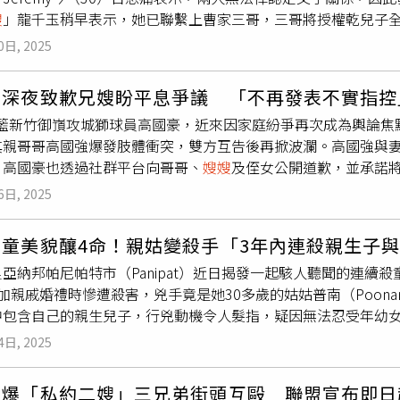
，那段特殊時期，她從兩兄弟身上看到更多的是孝順，大伯沒有
嫂
」龍千玉稍早表示，她已聯繫上曹家三哥，三哥將授權乾兒子
涉及疏失。薩瑪拉的遺體已送回家鄉南馬托格羅索州杜拉多斯市
不管是運慶、運泰，或是婆婆、
嫂嫂
，我們大家都是很努力一起
乾兒子Jeremy發現曹西平倒臥在房間後通報警消，警方聯繫曹
紛透過社群媒體哀悼這名年輕新娘，並為仍在與死神搏鬥的丈夫
樣子，我覺得這是很不公平的。人生總會遇到困難，但我很幸運
0日, 2025
橋殯儀館冰存，待刑事相驗釐清死因。而Jeremy隨後就透過曹
表示，有很多話想說，但目前沒有任何思緒，當務之急是尋求與
豪深夜致歉兄嫂盼平息爭議 「不再發表不實指控
處理，悲痛吐：「明明我是最親的兒子，最後還要公告招領」，
L職籃新竹御嵿攻城獅球員高國豪，近來因家庭紛爭再次成為輿論
千玉表示目前有聯繫上曹家三哥，三哥會授權處理後事，請粉絲
其親哥哥高國強爆發肢體衝突，雙方互告後再掀波瀾。高國強與妻
5年，她曾是曹西平三哥曹南平的妻子，雖這段7年的婚姻結束了
，高國豪也透過社群平台向哥哥、
嫂嫂
及侄女公開道歉，並承諾
。回顧整起事件，高國豪早於去年便因與二嫂私下聯繫，導致外
6日, 2025
語衝突演變為肢體衝突。相關案件今年9月已由宜蘭地檢署提起公
。事發後，高國豪的妻子於12月2日透過社群發聲，表示當日高
女童美貌釀4命！親姑變殺手「3年內連殺親生子
對高國豪施壓，形同「二打一」。此外，她還控訴高國強夫婦索取
亞納邦帕尼帕特市（Panipat）近日揭發一起駭人聽聞的連續殺童
應指出，當天聚會為父親主動召集，希望家人面對面溝通化解心
加親戚婚禮時慘遭殺害，兇手竟是她30多歲的姑姑普南（Poon
至高國豪先動手造成場面失控。他們強調，所謂30萬元並非封口
中包含自己的親生兒子，行兇動機令人髮指，疑因無法忍受年幼
，且與「私約二嫂」一事並無關聯。他們指出，在法院協調過程
，薇迪精心打扮隨家人出席婚禮，卻在活動中突然失蹤。親屬緊
針對這場家庭風波，高國豪在聲明中坦承自己言行不當，向家人
4日, 2025
水桶中，頭部浸入水中，送醫不治。初步雖被懷疑為意外溺水，
待。整起事件雖尚未完全落幕，但高國豪釋出善意，顯示願意為修
於36小時內逮捕普南。普南落網後坦承犯案，供詞駭人聽聞。她
car）
豪爆「私約二嫂」三兄弟街頭互毆 聯盟宣布即日