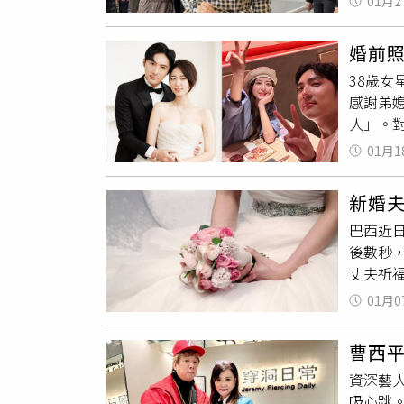
年輕人
01月2
關注。
力，使
候，不
會，讓
其未善
正好的
婚前
望他永
「妳沒
38歲女
你，醜
一天，
感謝弟
攝）曹
人」。
形容成
01月1
特別、
的時候
新婚
「把屎
巴西近
腳，是
後數秒
嫂嫂
也
丈夫祈福。
慶對我
Oliv
女友的
01月0
人隨後
是兩兄
次悲劇
感染，
曹西
仍在加
續相關
資深藝人
海邊返
解釋，
吸心跳。
來噩耗