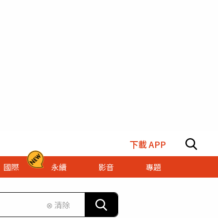
下載 APP
國際
永續
影音
專題
⊗ 清除