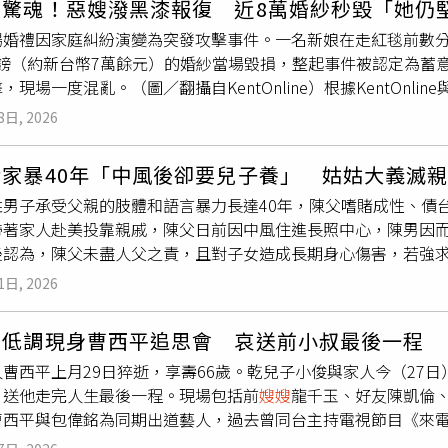
變驚魂！惡嫂潑黑漆報復 近8萬婚紗秒毀「她仍
家不想啊！」一句話，讓她當場心涼，也整晚失眠。這名媽媽透露
謙文同台。她大讚陳謙文幫忙剪接音樂、幫了非常多忙，兩人早
場婚禮因家庭糾紛演變為突發攻擊事件。一名新娘在走紅毯前數
今感情穩定。而夫妻倆因學歷不高，長年靠做油漆工維生，10年前
。不過，僅有30分鐘的表演時間讓陳美鳳大呼「不夠」，笑說按
0英鎊（約新台幣7萬餘元）的婚紗當場毀損，整起事件被認定為
30坪小公寓。她坦言，這一路真的過得很辛苦。丈夫接案量不穩
她更許願希望主持的節目《美鳳有約》未來能有機會來郵輪出外
現場一度混亂。（圖／翻攝自KentOnline）根據KentOnline
，甚至常得動用積蓄。直到兒子出社會第二年，夫妻才開始請他每
表演歌曲。（圖／麗星郵輪）這次郵輪行，陳美鳳也帶了哥哥、
歲的潔瑪蒙克（Gemma Monk）於2024年5月24日在肯特郡「橡
相扶持是再正常不過的事，卻沒想到兒子心裡其實背負著這麼沉
家族旅遊的她，去年甚至曾組了30人的大家庭旅行團前往大阪。
8日, 2026
的青梅竹馬肯恩蒙克（Ken Monk）完婚。她回憶，當天與父
孩子？是不是我做得不夠？為什麼辛苦一輩子，最後卻讓孩子覺
貫的親民作風，直言就算素顏也完全沒問題。每次聽到粉絲小心
喊名字，一轉頭即遭黑色油漆潑灑，頭髮、臉部與婚紗瞬間染黑
婚後的生活。呂文婉表示，自己另一篇關於「婚後該不該與公婆
應：「超方便！」巨星風範圈粉無數。當郵輪不再只是前往目的
賭家暴40年「中風後卻要兒子養」 姑姑大義滅
對方仍逃離。經查，潑漆者為其
嫂嫂
安東尼亞伊斯特伍德（Antoni
近30年的人妻分享，當年因丈夫孝順，婚後便與公婆、大伯、小
容正成為旅客選擇郵輪的重要因素之一。麗星郵輪2.0持續透過
姓男子承受父親的肢體和語言暴力長達40年，陳父嗜賭成性、債
時安東尼亞在自己的婚禮上指控潔瑪「試圖絆倒她」，導致關係
生活。夫妻倆原本以為只要努力工作，日子就會慢慢穩定，沒想
登船開始便充滿驚喜與回憶的渡假體驗。隨著暑假旅遊旺季即將到
帶著家人赴美投靠親戚，陳父日前因中風住進長照中心，陳男因
入現場並行動，並在庭上坦承此舉為報復。儘管突遭攻擊，潔瑪
慶紅包、家電更新甚至加蓋工程費，全都要求三兄弟「平均分攤」
5晚以上航程祭出第三人0元方案。旅客於6月30日前完成指定
後認為，陳父未盡人父之責，且對子女造成長期身心傷害，若強
的禮服，婚禮延遲約2小時後順利舉行。她表示，為了這一天等待
長年陷入入不敷出的狀態。更讓她崩潰的是，後來才發現大伯其
惠，每房最高可享新台幣11,200元。
院控訴，稱父親自他幼年開始，動輒以暴力手段管教，他與家人4
後續影響持續擴大。婚紗經專業清潔仍無法恢復，原本打算留給
均分攤」根本只是表面公平。夫妻最後決定搬出去，她也忍不住
1日, 2026
致他身心遭受嚴重創傷，至今都影響生活。陳男指控，父親嗜賭
營運清理，損失約5,000英鎊（約新台幣22萬元）。此外，
是一種盡孝，至少不用再像ATM。」另一名人妻則透露，由於哥
拉拔子女長大，還得面對債主登門索債的恐懼，母親在走投無路
與無法正常工作的情況，甚至取消原訂蜜月行程，形容婚禮當天
顧兩老，沒想到最後卻反被外界誤解，甚至遭
嫂嫂
在親友面前譏
玉低調現身曹西平追思會 哀送前小叔最後一程
母親名下的唯一住所出租，侵害家人居住權。陳父則否認指控，稱自
東尼亞承認2項毀損罪名，被判處10個月徒刑、緩刑12個月，
道我有多想搬出去，但我老公就是放不下爸爸媽媽。既然選擇留
曹西平上月29日猝逝，享壽66歲。乾兒子小俊與家人今（27
外沒有積欠賭債，但陳男姑姑作證，稱哥哥曾欠下鉅額賭債，當
10年內不得接近潔瑪。法官指出，其行為具有惡意且刻意，目的
攻擊？」看完大量私訊後，呂文婉坦言，自己其實也一直在思考
，送他走完人生最後一程。現場包括前
嫂嫂
龍千玉、好友陳凱倫
忙還約200萬元債務。陳男姑姑證稱，
嫂嫂
當年為了還債，帶著
決過輕。目前夫妻已不再慶祝結婚紀念日，但計畫未來選在同一
該不該與公婆同住？她認為，很多問題其實不在「同住」本身，
曹西平與包偉銘為同期出道藝人，過去曾同台主持電視節目《來電
母親、哥哥前往美國探親，哥哥載母親去賣場，中途就跑去賭博
彼此的付出視為理所當然。「父母這一代，拚命工作、咬牙撐家
告別式上，包偉銘身穿全黑、戴著墨鏡低調現身，未接受訪問便
受傷，上學就會哭。法官審酌，陳父在兒子的成長過程中，未提