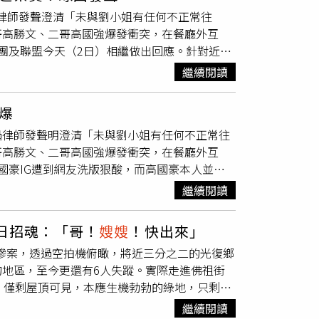
過去三年間的其他殺人行為：2023年先殺害
嫂
過律師發聲澄清「未與劉小姐有任何不正常往
死，試圖轉移親友懷疑目光。今年8月，她更於娘家
哥高勝文、二哥高國強爆發衝突，在餐廳外互
的4名受害者皆年幼，且全部遭溺斃，行兇後她
團及聯盟今天（2日）相繼做出回應。針對近期
021年察覺異狀，當年普南便曾試圖以滾水潑傷年
約兄嫂」內容，該事件為當事雙方婚前之私人事
悲劇成真，他悲痛要求法院判處普南死刑，痛斥
繼續閱讀
自身權益。關於2024年底的當街衝突事件，雖
針對普南的心理狀態、行兇模式與其他潛在受害
受後續球隊與聯盟之懲處。攻城獅表示，此事件
部安全警覺與心理健康監測，避免類似悲劇重
爆
隊活動，直至聯盟裁決公布。球團將依照司法判
忌有關。（圖／翻攝自X，@ndtvfeed）
過律師發聲明澄清「未與劉小姐有任何不正常往
所作之任何決議。TPBL稍早指出，高國豪近期
哥高勝文、二哥高國強爆發衝突，在餐廳外互
規範與懲處」之第一條第三點，決議即日起處以
國豪IG遭到網友洗版狠酸，而高國豪本人並未
決結果後，將召開紀律委員會，議決最終懲處結
理，球團不發表意見。去年6月，高國強的老
責任，並應維護職業運動員形象。
繼續閱讀
謹請劉家菱小姐自重，切勿再行散佈不實謠
證據證明我先生有私訊妳約妳，沒有證據為何要
日招魂：「哥！
嫂嫂
！快出來」
聲明」，坦承遇上太太前確實因為年輕不成熟行
的慘案，透過空拍機俯瞰，將近三分之二的光復鄉
回應。同年12月，高家在宜蘭蘇澳某餐廳辦家
地區，至今更還有6人失蹤。實際走進佛祖街
先作勢要打高國豪，戴姓表哥試圖上前勸阻，高
，僅剩屋頂可見，本應生機勃勃的綠地，只剩滿
勝文推開父親並抱住高國豪，將他壓制在地，直
對著可能的地方進行招魂儀式，只希望失聯的家
一度脫掉黑色上衣，繼續嗆聲哥哥「單挑
繼續閱讀