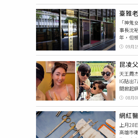
人能早
啊」，
的，除
3分多
臺雅老
好水果
依傷害
「神鬼
工寮旁
加油，
事長沈
酒，將
子？」
年，但檢
／林冠
照顧好
境出海8
寮的建
09月1
年間就曾
急打電
透過「T
聯繫上
昆凌父
投資移民
看能不
天王周
且羅揮
壞而無
IG貼
羅甚至
在怪手
間掀起
欺等罪起
人的身
在Ins
犯接觸
望去，
08月0
行程、
上她在
也找來
滿……
發回更審
寮進行
網紅醫
過，其
餘150
石礫掩
上月2
感；她
開始收
高雄市
小部分
掩心情