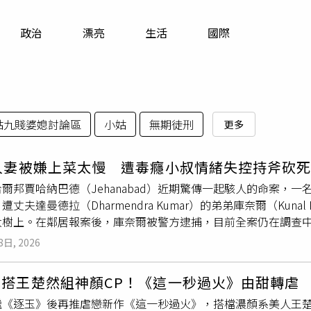
寵物
政治
漂亮
生活
國際
運勢
運動
梅酒
姑九賤婆媳討論區
小姑
無期徒刑
更多
歲人妻被嫌上菜太慢 遭毒癮小叔情緒失控持斧砍
爾邦賈哈納巴德（Jehanabad）近期驚傳一起駭人的命案，一名2
遭丈夫達曼德拉（Dharmendra Kumar）的弟弟庫奈爾（Kun
大樹上。在鄰居報案後，庫奈爾被警方逮捕，目前全案仍在調查
帕爾斯比格哈（Pars Bigha）警局管轄的伊瑪德普爾村（Ima
8日, 2026
他家族成員均前往田間務農，僅德維一人留守家中，準備全家的
行從田間返家，向德維索取食物，疑似因不滿她上菜太慢，頓時
搭王楚然組神顏CP！《這一秒過火》由甜轉虐 
，還砍下她的頭顱掛在家門外的大樹上。附近鄰居見狀嚇一大跳
繼《逐玉》後再推虐戀新作《這一秒過火》，搭檔濃顏系美人王楚
奈爾犯行後並未逃跑，反而冷靜待在家中；警方獲報後趕抵現場