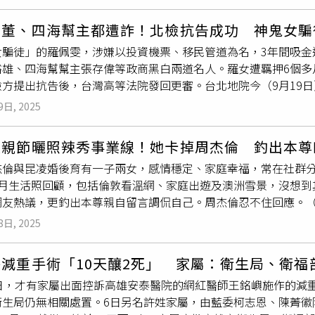
日被尋獲。「哥！
嫂嫂
！你們快點出來！」，頂著烈日，在法師
雙方也不斷朝對方頭部狂揍，旁邊則有孩童被嚇哭。警方接獲報
了一旁法師的助念聲外，還有大型機具不斷轟隆隆的挖土的聲音
鐘。事後，三兄弟互告傷害、恐嚇等罪，高勝文、高國強、高國豪
董、四海幫主都遭詐！北檢抗告成功 神鬼女騙徒
供品與米酒，在法師的帶領下，拿出事先準備好的牌位與黑傘，將
、恐嚇等罪起訴3人，案件將在本月宣判。對此，高國豪目前尚未
女騙徒」的羅佩雯，涉嫌以投資機票、移民管道為名，3年間吸金
，看似一切就緒後，家屬似是突然想起什麼，緊急回到一旁樹蔭
專注在球場上！其他的事情都不重要」、「你哥為什麼要扁你？
裕雄、四海幫幫主張存偉等政商黑白兩道名人。羅女遭羈押6個多月
小米酒也放在一起。馬太鞍溪堰塞湖釀成6人失蹤，家屬傷心在林
、「繼高中後再次交手，兄弟對決」、「想說聲加油！當得不到
方提出抗告後，台灣高等法院發回更審。台北地院今（9月19日
吟攝）在等待儀式進行的同時，家屬們指著怪手正在開挖的地區
真正的家人」。
月、科技監控1年，並要求羅在晚間5時前補足剩餘1500萬元，否
材也被挖出，但卻仍未尋獲失聯的林姓夫妻2人。回想起當時情景
9日, 2025
假借廉價機票轉售之名，詐騙親友2700萬元，最後判刑4年10
話想確認林姓夫妻的安全，只是電話不管怎麼打都直接被轉入語
he Hermit隱餐飲集團」負責人鄭淳駿認識沈裕雄，2人以投
林姓夫妻，只知道當時2人前往工寮查看，確定外出，之後就再也
親節曬照辣秀事業線！她卡掉周杰倫 釣出本尊幽
名義，得手5000萬餘元。此外，羅與鄭更聯手詐騙張存偉、黃
能找到2人的大約位置，無奈第一時間打電話時，2人的手機不管
杰倫與昆凌婚後育有一子兩女，感情穩定、家庭幸福，常在社群分
霍無度，狂掃名牌精品，更透過前夫謝宗翰將資金轉移海外，在澳
從定位，如今只能在整片遭泥沙土石掩蓋的平面中，依稀辨別夫妻
出7月生活照回顧，包括倫敦看溫網、家庭出遊及澳洲雪景，沒想
挹注資金給哥哥羅文傑與
嫂嫂
詹依苓購屋，同時在台中開設頂級火
不斷開挖中一次次落空，站在至少一層樓高的土堆上，儘管怪手已
網友熱議，更釣出本尊親自留言調侃自己。周杰倫忍不住回應。（
訴羅佩雯等6人，並羈押其6個多月。今年9月2日，台北地院裁
影。佛祖街災情最為慘重，泥沙直接將房屋灌滿，僅剩屋頂可見
tagram曬出15張7月生活照與影片，回顧過去一個月的滿檔行
，並強制配戴電子腳鐐1年。但檢方認為羅對共犯及資金流向交代
映入眼簾的只是無盡的土堆與泥沙，家屬們無奈之下聽說家人間
8日, 2025
安排家庭旅行，甚至帶著孩子到澳洲感受冬日雪景。她在貼文中寫
海外擁資產，交保恐逃亡，因此提出抗告，而高院採納檢方意見，
葬儀業者與法師，就是希望能夠透過法事，安定人心的同時，也能
每一張照片都是生活的拼圖。最愛的8月到了，你們的夏天去哪裡
。台北地院今日更裁，裁定2000萬交保、科技監控、限制出境
開挖外，家屬也向救難人員指出幾條2人必經的道路，猜測2人可
減重手術「10天釀2死」 家屬：衛生局、衛福
中第三張照片意外成為焦點。畫面中，昆凌戴著墨鏡、穿著花洋
0萬元。
埋的土地，著急、難過，各種心情複雜的交織在一起，但更多的
8日，才有家屬出面控訴高雄安泰醫院的網紅醫師王銘嶼施作的減重
身旁的周杰倫則戴著她自創品牌的帽子、身穿藍白條紋襯衫，負
拾物品，並準備離開去處理其他事宜，留下2人在樹陰下等待，期
衛生局仍無相關處置。6日另名許姓家屬，由藍委柯志恩、陳菁徽
，幾乎被「卡掉」。這一幕讓周杰倫本人也忍不住在留言區幽默調
沉重，坐在樹蔭底下，看著怪手不斷的開挖、鏟土，忍不住拿起