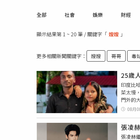
人物
汽車
全部
社會
娛樂
財經
專欄
房產新勢力
顯示結果第 1 ~ 20 筆 / 關鍵字「
嫂嫂
」
更多相關新聞關鍵字：
嫂嫂
哥哥
毒
25
印度比哈
菜太慢，
門外的
哈納巴德
08月0
時，其
當日先
張凌赫
德維後
張凌赫
想到庫