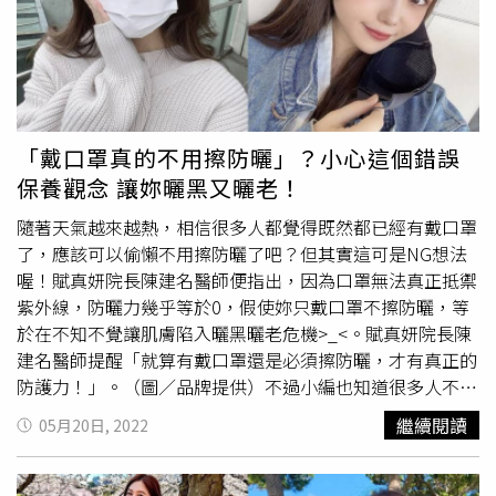
自然輕透光澤，成為橫掃韓國美妝殊榮的超強新品，榮登韓
采潤唇彩，注入經典五月玫瑰精萃和抗氧化櫻桃果萃取，一
國美容網站GLOWPICK美妝大賞防曬類產品第一名！AHC零
抹滋養雙唇，以及百分百純素的乾濕兩用訂製底妝刷，讓無
死角防曬水感凝露 SPF50+ / PA++++40ml／750元。（圖／
瑕妝容更持久，當然也別忘了使用防曬修護隔離乳SPF45
品牌提供、黃筱婷攝影）
安耐曬
超級特惠活動快跟上地表超
PA++，於肌膚表層形成全頻防護盾，讓妝容散發被陽光親
強防曬「
安耐曬
」在炎炎夏日即將到來前，推出夏季限定的
吻過的自然光采色澤。ＣＨＡＮＴＥＣＡＩＬＬＥ香緹卡
「輕盈耐曬追光自在」快閃活動，6/2 3起在全台指定百貨
2022 夏季限量彩妝 乾濕兩用訂製底妝刷／1600元； 2022
「戴口罩真的不用擦防曬」？小心這個錯誤
和連鎖藥妝通路開跑！（圖／品牌提供）今夏超抗曬限時好
夏季限量彩妝 綠漾波光絢采眼頰霜／3100元；2022 夏季限
保養觀念 讓妳曬黑又曬老！
康免費換 !#命定防曬選物區 : 試用體驗全新升級的金鑽系
量彩妝 綠漾波光絢采潤唇彩 #向日葵／1300元；曬修護隔
列 ，選出日常&出遊命定款！#金鑽Q u i z：互動小遊戲答
離乳 SPF45 PA++40ml／3650元（圖／品牌提供）另外，
隨著天氣越來越熱，相信很多人都覺得既然都已經有戴口罩
對就送「自在追光體驗包」場場500份送完止！#時尚防曬
資生堂超強防曬
安耐曬
與漫威英雄推出聯名限量防曬！共2
了，應該可以偷懶不用擦防曬了吧？但其實這可是NG想法
包打卡點 : 超大透明時尚防曬包放入出門必備的金鑽系列超
款設計造型的「金鑽高效防曬露N 4X 漫威」， 由6大最受
喔！賦真妍院長陳建名醫師便指出，因為口罩無法真正抵禦
好拍#激安瘋搶限定組 : 每個整點開賣極限量 「買1送5
歡迎的漫威英雄鋼鐵人、蜘蛛人、美國隊長、綠巨人浩克、
紫外線，防曬力幾乎等於0，假使妳只戴口罩不擦防曬，等
組 」，等於買正貨送正貨！(右上)SHISEIDO
安耐曬
整點限
黑寡婦、驚奇隊長，組成「超強抗UV防護聯盟」，獨家聯
於在不知不覺讓肌膚陷入曬黑曬老危機>_<。賦真妍院長陳
定 買 1 送 5 組，優惠價 855 元(買 金鑽高效防曬露N 6 0
名的氣勢包裝，在日本一上市也成為英雄迷們爭先入手的超
建名醫師提醒「就算有戴口罩還是必須擦防曬，才有真正的
ml( 正貨 )贈金鑽高效防曬露N 12ml x5)；(右下)SHISEIDO
強防曬品！今年夏天就和
安耐曬
及漫威英雄一起對抗紫外線
防護力！」。（圖／品牌提供）不過小編也知道很多人不愛
安耐曬
買2送3組，優惠價1566 元(買金鑽高效防曬露
大魔王，守護美麗肌膚吧！金鑽高效防曬露N 4X 漫威」首
在臉上塗抹防曬的原因，就是因為有的防曬很不透氣，再加
繼續閱讀
05月20日, 2022
N60ml，金鑽水透妍妝前乳 N 9 0 g，贈金鑽高效防曬露N
創的「濕度偵測技術」，自動偵測汗水 、熱氣 ，和空氣中
上多了口罩又會大出油...，為了有這樣困擾的大家，小編這
12ml x2；金鑽水透妍妝前乳N15ml。)（圖／品牌提供）活
的水分與濕度 ， 並將潮濕水氣轉化為 U V 防禦膜 ，不但防
次要介紹的這幾款防曬就是能顛覆妳對夏天防曬=悶熱不適
動日期地點：6/23-6/25 台北 忠孝SOGO7/2-7/3 台北 新光
水更連濕 氣都能抵抗！SHISEIDO金鑽高效防曬露N 4X 漫
的刻板印象，讓妳不再害怕高溫天氣，防曬輕鬆擦上臉，做