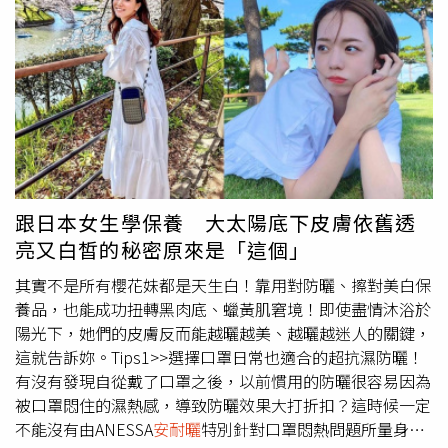
三越 南西店7/16-7/17 台中 新光三越7/16-7/17 台南 新光三
威 SPF 50+ PA++++ 60ml／950元 （圖／品牌提供）
好全方位防護！選到適合的防曬，就能安心度過這個夏天
越 西門店7/23-7/24 中壢 元化SOGO7/30-7/31 竹北 大遠百
了。（圖／取自vivamoon IG）首推的當然就是最近在美妝
8/6-8/7 高雄 漢神巨蛋
圈中獲得高好評的理膚寶水「全護極致抗油光防曬亮白乳
UVA PRO」！這支防曬最厲害的地方就是它運用了國際太空
團隊所採用的太空超微粒技術，可以吸收自體體積高達150
倍以上的油脂！控油效果無敵棒！難怪很多油性肌和混合肌
的美容編輯都會一試就愛上，紛紛誇它是最能吸油的一款防
曬。理膚寶水全護極致抗油光防曬亮白乳UVA PRO 30ml／
990元 不只能吸油光、抗汗水，甚至還能瞬效提亮膚色，自
跟日本女生學保養 大太陽底下皮膚依舊透
然透亮質感完勝素顏霜！（圖／品牌提供）另外這支
亮又白皙的秘密原來是「這個」
ANESSA
安耐曬
明星品「金鑽高效防曬露N」，也是專為台
灣潮濕悶熱氣候及現代人口罩日常的生活所量身打造！質地
其實不是所有櫻花妹都是天生白！靠用對防曬、擦對美白保
要輕盈水潤當然是必備條件，但它還有一個最大特色，就是
養品，也能成功扭轉黑肉底、蠟黃肌窘境！即使盡情沐浴於
能自動偵測汗水、熱氣，和空氣中的水分與濕度，並將潮濕
陽光下，她們的皮膚反而能越曬越美、越曬越迷人的關鍵，
水氣轉化為UV防禦膜，不只是防水，就連濕氣都能對抗，
這就告訴妳。Tips1>>選擇口罩日常也適合的超抗濕防曬！
再也不怕防曬只是擦心酸而已XD。ANESSA金鑽高效防曬露
有沒有發現自從戴了口罩之後，以前慣用的防曬很容易因為
N 4X 60ml／950元 各種膚質都適合的水潤清爽膚觸。（圖
被口罩悶住的濕熱感，導致防曬效果大打折扣？這時候一定
／品牌提供）要買的話就要買最新的聯名款式！鋼鐵人、蜘
不能沒有由ANESSA
安耐曬
特別針對口罩悶熱問題所量身打