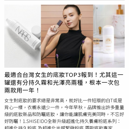
外線吸收劑、酒精、PARABEN類防腐劑、香料、色素等，
方中特別加入日本梅、康普茶發酵物、白奇亞籽等珍貴植萃
來變得明亮又光滑。ELEMIS海洋膠原全效防護隔離乳
大大降低刺激性，不論是敏肌人還是醫美術後特殊時期，都
成分，不僅能強化肌膚屏障，還能減少自由基對肌膚的傷
SPF50／2,500元（圖／吳雅鈴攝、品牌提供）週慶加碼
能安心溫和的保護肌膚！且具抗老化同時修護陽光受損及抵
害，讓膚質維持彈潤細緻。ARTISTRY雅芝植萃能量系列的
贈！「光感SPF50限定組」優惠價2,500元，等於買海洋膠
禦外部環境的壓力。雪肌精 漾活低敏UV全效防禦乳(航海王
三抗王雙精華，有抗初老的青春水潤淨化精華，跟抗衰老的
原全效防護隔離乳SPF50，直接送妳海洋膠原精油卸妝膏
喬巴限定版)SPF50+ PA+++ 50mL／620元 （圖／品牌提
賦活緊緻抗老精華兩款可選擇。（圖／品牌提供、吳雅鈴
20g！（圖／品牌提供）同場加映~也是近期新上市的海洋
供）
攝）這款精華針對不同年齡層提供兩種選擇，無論是剛開始
膠原家族系列新成員，還有這罐被稱為#音波精華的「海洋
抗初老，還是已經出現細紋、暗沉，都能找到適合自己的護
膠原全能逆時精華」，可以針對膠原蛋白下降的肌膚有感逆
理方案，讓肌膚時刻保持在最佳狀態，真正做到「預防+修
時修護，現在也有推出週慶組合，只要69折超佛心。
護」並行，難怪成為許多注重保養的人的心頭好。
ELEMIS海洋膠原再生精華組／4,950元 內含海洋膠原全能
ARTISTRY雅芝青春水潤淨化精華30ml／2,350元 抗初老首
逆時精華30ml+海洋膠原緊緻精華乳霜15ml+海洋膠原精油
選！能針對毛孔、細紋、膚色不均改善。（圖／吳雅鈴攝）
卸妝膏20g。（圖／吳雅鈴攝、品牌提供）FANCL全效清透
最適合台灣女生的底妝TOP3報到！尤其這一
ARTISTRY雅芝賦活緊緻抗老精華30ml／2,980元 有深層皺
防曬露50+重磅升級的FANCL全效清透防曬露50+，特別加
罐還有分持久霧和光澤亮兩種，根本一次包
紋問題、鬆弛問題，就交給它！（圖／吳雅鈴攝）而如果是
入能賦予深層保濕修護力的護養成分，即使是物理性防曬配
兩款用一年！
希望一瓶搞定防曬+養膚的男性，ELIXIR怡麗絲爾小金管則
方，卻有著滑順好推勻的質地，觸感也相當水潤清爽不黏
是一款非常適合日常使用的產品，這款3效合1的膠原妝前
膩，而且還具備修飾勻亮膚質的美膚效果，難怪在日本一上
女生對底妝的要求總是非常高，就好比一件短版的白T或是
乳，不僅能防曬(SPF50+ /PA++++)，還能補水、提升肌膚彈
市就備受好評！FANCL全效清透防曬露50+ SPF50+/PA++++
背心一樣，衣櫥永遠少一件，今年早秋，品牌推出許多重量
性，讓皮膚狀態更穩定，看起來自然有光澤，完全不需要額
60ml／1,140元（圖／品牌提供）適逢週年慶期間，不但只
級的底妝新品和防曬底妝，讓你能讓肌膚完美同時，不忘好
外花時間上妝，也不會有黏膩感，非常適合喜歡簡單護理的
需738元就能輕鬆入手，假如購買兩瓶以上每瓶再優惠只要
好防曬！1.SHISEIDO全新升級超進化持久養膚粉底系列：
男生。今年全新升級的ELIXIR怡麗絲爾膠原彈潤多效美肌
664元，想入手當然要趁現在。
安耐曬
濾鏡美顏日間防護精
超進化持久粉底 及超進化光感緊緻粉底 兩款底妝專家