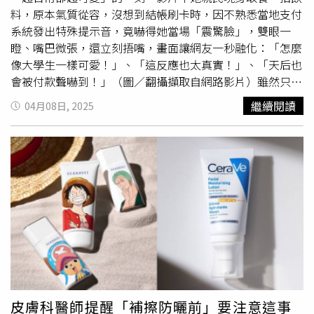
防護產品。其質地如精華液般水潤，添加了多種保濕與抗老
限定設計款K(臉部、身體兩用) ／850元（圖／品牌提供）
料，原本氣質從容，沒想到結帳刷卡時，因不熟悉當地支付
成分，上臉後不僅不泛白，還帶有淡淡的粉潤色調，能自然
此次聯名特別精選ALLIE熱銷三大明星防曬產品，包含身
系統發出特殊提示音，竟嚇得她當場「震驚臉」，雙眼一
地修飾毛孔、均勻膚色，創造出彷彿套上了一層柔焦濾鏡般
體、臉部兩用的「ALLIE 持采UV高效防曬水凝乳」，以及
瞪、嘴巴微張，還立刻捂嘴，畫面讓網友一秒融化：「怎麼
的「偽素顏」美肌。對追求「透明感」的日本女生來說，這
專為臉部防曬設計的「ALLIE 持采濾鏡調色UV防曬乳（木
像大學生一樣可愛！」、「這反應也太真實！」、「天后也
款產品讓她們在完美防護的同時，也能自信展現肌膚的原生
質調勻妍）」與「ALLIE 持采長豔UV高效防曬飾底乳」，
會被付款聲嚇到！」（圖／翻攝擷取自網路影片）雖然只是
之美。
安耐曬
濾鏡美顏日間防護精華 30ml／1,100元（圖
每一款都融入卡比專屬限定包裝，設計更暗藏小驚喜，三款
短短幾秒，但蔡依林的膚況、氣色、穿搭、反應全都在線，
繼續閱讀
04月08日, 2025
／品牌提供）
產品的盒內都附有卡比角色卡，不只是可愛收藏，更能剪下
令人完全忘了她已經44歲，狀態嫩出水，連網友都忍不住驚
作為書籤。【星之卡比聯名限定款】ALLIE 持采濾鏡調色
呼：「不科學啦，這到底怎麼保養的？」小編當然火速幫妳
UV防曬乳(木質調勻妍)限定設計款K(臉部專用)／730元、
整理出「蔡依林等級型保養＆健康神器清單」，從保濕、提
【星之卡比聯名限定款】ALLIE 持采長豔UV高效防曬飾底
亮、抗老到內在補給，想一起嫩出圈的女孩快收藏起來！
乳 限定設計款K (臉部專用)(寶雅限定)／730元（圖／品牌
【小編推薦1】春日大賞爆擊來襲！資生堂集團 x momo 超
提供）皮卡丘攜手可愛新夥伴與NO.1防曬
安耐曬
強勢回歸
級品牌日一次買齊女神爆款4/8–4/10 限時 3 天「台灣資生
亞洲NO.1防曬品牌
安耐曬
ANESSA，暨2021年和全球超人
堂集團 x momo 超級品牌日」美翻回饋開跑！百萬 mo 幣
氣經典遊戲寶可夢合作斬獲上市即斷貨的佳績後，再次攜手
大撒，還能把Jolin愛用款通通帶回家！1.ELIXIR 怡麗絲爾 #
推出超可愛聯名包裝，於2025帶給大家滿滿的活力！除了
光速精華＋#小金管首先當然就是蔡依林最推的 ELIXIR 怡麗
大家都熟悉的皮卡丘，今年還特別加推新成員：生活在寒冷
絲爾 #光速精華＋#小金管！他天天都不離身的抗老單品，
水域的企鵝寶可夢-波加曼、能吸收陽光進行光合作用的草
把膠原蛋白穩穩補進肌底，難怪在外面被捕獲緊緻發亮一整
貓寶可夢-新葉喵，分別代表無論身處哪種自然環境皆能與
天！ELIXIR 怡麗絲爾 光速精華 40ml ＋ 小金管抗皺乳霜
皮膚科醫師提醒「補擦防曬前」要注意這事