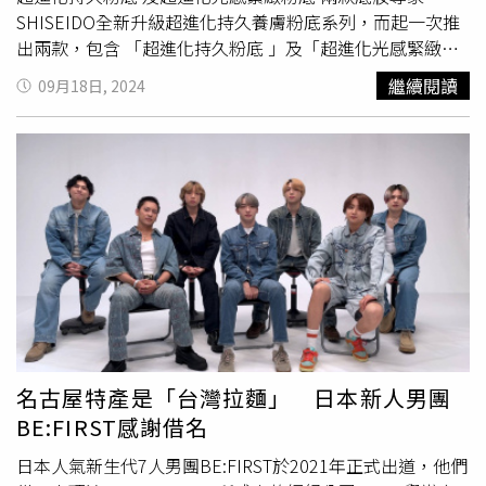
乳，不只可使肌膚再現滿滿膠原因子，還採用更先進防曬技
華蘊含多重美顏保養精華的
安耐曬
濾鏡美顏日間防護精華，
SHISEIDO全新升級超進化持久養膚粉底系列，而起一次推
術，真正實現輕盈不泛白，不怕有帶妝感，男生也能安心
運用了全球首創「美肌光轉化科技」，能使紫外線照射到肌
出兩款，包含 「超進化持久粉底 」及「超進化光感緊緻粉
擦。（圖／品牌提供）
膚瞬間，轉為美肌能量，折射出宛如自帶「美顏濾鏡」的紅
底 」 2款明星粉底液， 讓肌膚上完底妝後迅速擁有自動校
繼續閱讀
09月18日, 2024
潤好氣色，平日如果犯懶不想化妝的時候，使用日間防護精
色調光的能力。全新注入 「植萃護膚成分」，打造獨家
華就可以省去防曬、潤色、粉底、腮紅等多項步驟，避免紫
「超進化養膚持妝科技」，為肌膚全天鎖水，長時間不脫妝
外線對肌膚傷害的同時，還可以修飾膚色增添肌膚光澤，堪
打造完美妝容 。 全天候控油鎖水，對抗冷氣房中的乾冷環
稱是最強懶人保養法！
安耐曬
濾鏡美顏日間防護精華
境；全新成分『薰衣草精華』、「楊桃樹葉萃 取」、「野
SPF50+/PA++++ 30ml／1,100元（圖／品牌提供）
百里香萃取」讓養膚更上層完整。 全新包裝更採用再生玻
璃製作，可拆式瓶罐方便回收，實現永續美麗。超進化持久
粉底 N SPF30 PA++++ 微霧光感「肌」不可失！新超進化持
久粉底 ，有專利開發的動態煥新科技 ， 能在肌膚表面形成
隱形薄膜，不論是夏天出汗或出油，皆能 完美與其結合，
形成持久防護罩；盡情大笑也不怕笑紋卡粉。粉底液質地呈
現微霧光感妝容， 讓你一上妝完整天超完美又不乾超保
濕！SHISEIDO超進化持久粉底 N SPF30 PA++++
名古屋特產是「台灣拉麵」 日本新人男團
30ml/2,000元。（圖／品牌提供）超進化光感緊緻粉底N
BE:FIRST感謝借名
SPF30 PA++++ 超透亮光感保濕全新超進化光感緊緻粉底 ，
結合日本頂級護膚技術與創新隨光應變科技 讓你的肌膚看
日本人氣新生代7人男團BE:FIRST於2021年正式出道，他們