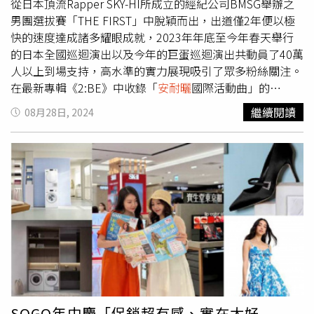
起來整體澎彈；內含透光粉末、鏡面微晶粒子與多層結構粉
從日本頂流Rapper SKY-HI所成立的經紀公司BMSG舉辦之
末， 利用光感修飾皺紋產生的陰影，使肌膚顯得更年輕。
男團選拔賽「THE FIRST」中脫穎而出，出道僅2年便以極
SHISEIDO超進化光感緊緻粉底N SPF30 PA++++
快的速度達成諸多耀眼成就，2023年年底至今年春天舉行
30ml/2,000元。 （圖／品牌提供、黃筱婷攝）2.
安耐曬
濾
的日本全國巡迴演出以及今年的巨蛋巡迴演出共動員了40萬
鏡美顏日間防護精華邁入九月，儘管氣溫已經不像夏日一樣
人以上到場支持，高水準的實力展現吸引了眾多粉絲關注。
高溫難耐，但千萬別因為秋天就忽略防曬，若肌膚不僅容易
在最新專輯《2:BE》中收錄「
安耐曬
國際活動曲」的
變得乾燥粗糙，光老化也會提早報到。日本女神小松菜奈唯
〈Smile Again〉、橫掃日本各音樂排行榜共獲得116冠的
繼續閱讀
08月28日, 2024
一指定使用日本No.1全方位UV防禦專家
安耐曬
來抵抗紫外
〈Mainstream〉、壓倒性的舞台張力帶來無數話題的
線，就是這瓶
安耐曬
臉部專用防曬：濾鏡美顏日間防護精
〈Masterplan〉，還有與韓國男團ATEEZ的合作曲〈Hush-
華！ 濾鏡美顏日間防護精華一瓶就能兼有防曬、潤色、粉
Hush〉，此曲在一推出後話題便蜂擁而至，除了空降
底、腮紅等多項步驟，讓妳平時快速出門靠它擁有好氣色！
「Billboard JAPAN綜合歌曲榜JAPAN Hot 100」週榜第一
安耐曬
濾鏡美顏日間防護精華是針對臉部設計，SPF 50+ 、
外，同樣橫掃日本音樂榜單總共獲得了185個冠軍。而此次
PA++++的高防曬係數，蘊含多重美顏保養精華， 全天給肌
專輯主打曲〈Blissful〉的MV特別遠赴紐約拍攝，將背景設
膚美肌活力，極清爽質地，不黏膩不泛白，不怕厚悶後續上
定為紐約的街頭文化，成員們各自展示了自己的愛好和特
妝也超服貼，全球首創「美肌光轉化科技」，運用獨家成分
長，並藉此確認彼此的友誼同時展望未來，是一首讚頌他們
使紫外線照射到肌膚瞬間，轉為美肌能量，折射宛如自帶
過往人生的歌曲。BE:FIRST過去一直以較為硬核的音樂風
「美顏濾鏡」的 紅潤好氣色。平日如果犯懶不想化妝的時
格為世人帶來衝擊，但這次決定改變風格，在歌曲中可以充
候，使用日間防護精華可以省去防曬、潤色、粉底、腮紅等
分感受到2010年代中期的嘻哈風。目前尚未來台的
多項步驟， 一罐即可搞定。避免紫外線對肌膚的傷害的同
BE:FIRST為了此次專輯特別向台灣BESTY（BE:FIRST粉絲
SOGO年中慶「促銷超有感、實在太好