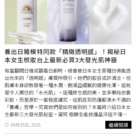
潤肌裸肌柔光純物理防曬乳—光透白、透亮粉，50g / 540元
的頂級防曬，這支絕對是少有的滿分選擇，夏天拿來當妝前
（圖／品牌提供）ORBIS黑馬級養膚防曬！「遇光更強」成
打底也超完美！塗抹均勻且不易產生黏膩感，是市場上少有
2026關鍵趨勢今年另一大趨勢就是「養膚型防曬」。
清爽不黏膩的透明質地防曬。黛珂 極效光無痕防禦乳 清爽
ORBIS全新升級的「超全能盈白精華防曬乳」，主打在接觸
型/抗汗防水型 SPF50+ PA++++ 30ml／1,150元、50ml／
紫外線的同時啟動防護機制，讓防曬不只是阻隔，更結合日
1,550元、黛珂 極效光無痕防禦乳 美白型 SPF50+ PA++++
間保養概念。質地偏精華乳液感，清爽不黏膩，上臉帶有自
30ml／1,400元（圖／取自 decorte_official IG、品牌提
然光澤，適合長時間通勤與日常使用，是今年不可忽略的黑
供）如果想要有潤色效果可以選 黛珂 極效光無痕素顏霜者
養出日雜模特同款「精緻透明感」！揭秘日
馬款。ORBIS 超全能盈白精華防曬乳 SPF50+ PA++++ 50g /
款，不但有高防曬係數還能實現自然的膚色提亮與遮瑕效
本女生梳妝台上最新必買3大發光肌神器
1,250元（圖／品牌提供）
安耐曬
2026升級版！潤色＋環境
果，01跟10是人氣色號。黛珂 極效光無痕素顏霜(3色)
調節科技成通勤族救星針對台灣悶熱氣候與室內外溫差問
SPF50+ PA++++ 30ml／1,150元（圖／取自
每當翻閱日雜或觀看日劇時，總會被日本女生那種彷彿能透
題，
安耐曬
推出全新防曬系列。「膠原保濕防曬水凝乳」搭
decorte_official IG、品牌提供）黛珂 AQ煥妍防禦精華如果
出光來的「透明感」膚質所吸引。她們的妝容或許清淡，但
載自動水分平衡科技，可依環境濕度調整肌膚含水量，維持
預算比較足夠，一定要試試看「AQ 煥妍防禦精華」。這支
肌膚本身卻散發著一種水潤、飽滿且細膩的健康光澤，這就
清爽與水潤平衡。而「美肌潤色防曬水凝乳」則透過粉紫色
真的是貴婦等級，裡面加了菸鹼醯胺跟傳明酸兩大成分，邊
是令人嚮往的「水光肌」。這種原生感的美，並非單純依靠
調校色與3重珍珠光效果，修飾蠟黃與毛孔，一抹就能打造
防曬還能邊幫助亮白、撫平小細紋。擦完之後臉部會透出一
彩妝，而是源於一套極度講究、從肌底到防護都滴水不漏的
自然透亮感，同時不泛白、不黏膩，也不易與底妝打架。
種很高級的「自體發光感」，完全不黏膩反而像上了一層彈
「養膚」哲學。究竟她們是如何做到的？本篇將介紹日本女
ANESSA
安耐曬
美肌保濕防曬/潤色防曬水凝乳 兩款
潤的保養薄膜，是那種「錢花得很值得」的高質感體驗，讓
生最新三大發光肌秘密。黛珂 極酵全能修護晶淬這不僅僅
SPF50+ PA++++ 90g / 850元（圖／品牌提供）ANESSA
安
肌膚遠離每日日照帶來的累積壓力。黛珂 AQ煥妍防禦精華
是一瓶化妝水，而是一瓶灌注了頂尖抗老科技的「高機能抗
繼續閱讀
09月25日, 2025
耐曬
美肌保濕防曬/潤色防曬水凝乳 兩款SPF50+ PA++++
SPF50+ PA++++ 55g／2,600元（圖／取自 decorte_official
老水精華」，含62%「黑麴發酵液（KUROKOJI®）」與
90g / 850元（圖／品牌提供）
IG、品牌提供）
安耐曬
膠原保濕防曬水凝乳大家對
安耐曬
37%特有技術成分「超微導美肌晶球®美容水」。其核心成