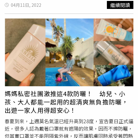
蛛人、美國隊長等各個漫威英雄全都出現在瓶身上，幫妳一
造的全新
安耐曬
金鑽系列！包含「金鑽高效防曬露」、「金
繼續閱讀
04月11日, 2022
起對抗紫外線大魔王！（圖／品牌提供）
鑽水透妍妝前乳」和「金鑽高效防曬噴霧」，都擁有能自動
偵測汗水、熱氣，以及空氣中水分與濕度的”自動防禦感知
技術”，可以將口罩內、環境中的潮濕水氣轉化為UV防禦
膜，讓室內外的潮濕悶熱不再成為防曬破口，才能真正防曬
有感，不再被說像是擦心酸而已XD。
安耐曬
金鑽高效防曬
露N 4X版60ml／950元。(圖／吳雅鈴攝影)
安耐曬
金鑽水透
妍妝前乳N 90g／790元。(圖／吳雅鈴攝影)
安耐曬
金鑽高效
防曬噴霧N 60g／600元。(圖／吳雅鈴攝影)這次
安耐曬
還有
個被稱讚美肌效果超厲害的「濾鏡美顏日間防護精華」，因
為它竟然可以把大家最害怕的肌膚殺手-紫外線，瞬間反轉
為美肌神助手，擦在臉上照射到紫外線後，會折射出宛如自
帶”腮紅濾鏡”般的紅潤好氣色，不只防曬防老，還要幫妳
媽媽私密社團激推這4款防曬！ 幼兒、小
輕鬆打造偽素顏，讓妳愛上能好好享受太陽洗禮的每一
孩、大人都能一起用的超清爽無負擔防曬，
天。
安耐曬
濾鏡美顏日間防護精華30ml／1,100元。(圖／
出遊一家人用得超安心！
吳雅鈴攝影) 另外小編還發現，近期開架醫美有一瓶號稱＂
最強保養型防曬＂的TUNEMAKERS原液防曬乳SPF50，也
春夏到來，上週莫名氣溫已經升高到28度，宣告夏日正式逼
很值得女孩一試！因為裡頭含有高達90%保養原液成分，能
近，很多人認為戴著口罩就有遮陽的效果，因而不擦防曬，
降低以往擦完防曬後的肌膚不適感&協助肌膚保水、緊緻毛
但其實口罩並不能阻隔紫外線，反而讓肌膚同時承受著悶熱