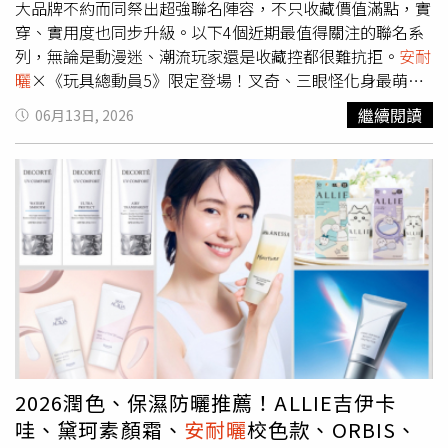
大品牌不約而同祭出超強聯名陣容，不只收藏價值滿點，實
穿、實用度也同步升級。以下4個近期最值得關注的聯名系
列，無論是動漫迷、潮流玩家還是收藏控都很難抗拒。
安耐
曬
×《玩具總動員5》限定登場！叉奇、三眼怪化身最萌防
曬神隊友隨著《玩具總動員5》上映倒數，
安耐曬
特別攜手
繼續閱讀
06月13日, 2026
電影推出限定聯名系列，以人氣角色叉奇與三眼怪為靈感打
造2款超萌限定包裝：膠原保濕和美肌潤色兩款，更首度推
出可搭配迷你防曬的立體角色掛飾，讓補擦防曬變成一件可
愛又療癒的小事。除了話題十足的聯名設計外，組合內更搭
配品牌明星商品「金鑽高效防曬露5X」與今年熱議度極高的
「防曬水凝乳系列」，無論是戶外活動、通勤還是旅行都能
輕鬆應對夏日紫外線。買
安耐曬
－膠原保濕防曬總動員組合
或
安耐曬
－美肌潤色防曬總動員就送玩具總動員角色掛飾乙
個，1,800元。（圖／品牌提供）
安耐曬
－美肌潤色防曬總
動員，內含金鑽高效防曬露5X 60mL、美肌潤色防曬水凝乳
90g、金鑽高效防曬露5X 12mL及玩具總動員角色掛飾乙
個，1,800元。（圖／品牌提供）Snow Peak首度聯手
2026潤色、保濕防曬推薦！ALLIE吉伊卡
BT21！雪峰鈦杯吊飾萌度爆表向來以戶外美學聞名的Snow
哇、黛珂素顏霜、
安耐曬
校色款、ORBIS、
Peak，這次首度與BT21合作，以「BT21宇宙星球」為主題