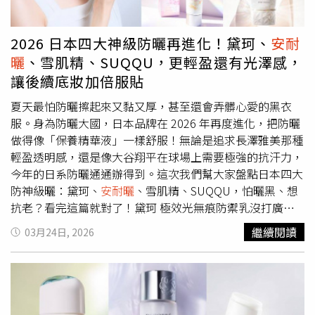
EVANGELION2，590元。（圖／品牌提供）New
防曬主打非常明確，就是把防曬直接做到底妝等級。最值得
Era×Looney Tunes×MLB！兔巴哥、達菲鴨變身明星球員
關注的是「極效光無痕素顏霜」，質地水潤輕盈，上臉幾乎
近年棒球文化與潮流時尚結合越來越緊密，而New Era則找
沒有粉感，卻能自然修飾膚色與細微瑕疵，打造乾淨透亮的
2026 日本四大神級防曬再進化！黛珂、
安耐
來陪伴無數人成長的《樂一通》角色加入球場。全新
素肌感，01與10色號更是熱門選擇，日常不化妝也能有好
曬
、雪肌精、SUQQU，更輕盈還有光澤感，
「Looney Tunes × MLB 2026」系列將兔巴哥、達菲鴨等
氣色。黛珂 極效光無痕素顏霜 SPF50+/PA++++ 30ml /
讓後續底妝加倍服貼
人氣角色換上球衣，化身MLB明星選手，為經典棒球文化注
1,150元（圖／品牌提供）同系列「極效光無痕防禦乳」則
入更多趣味與童心。New Era「Looney Tunes × MLB
分為清爽型、抗汗防水型與美白型三種劑型，從日常通勤到
夏天最怕防曬擦起來又黏又厚，甚至還會弄髒心愛的黑衣
2026」系列推出多款聯名帽款與服飾，將兔巴哥、達菲鴨
戶外活動都能對應，質地清爽不黏膩，很適合台灣氣候。黛
服。身為防曬大國，日本品牌在 2026 年再度進化，把防曬
等經典角色融入MLB球隊設計。（圖／品牌提供）系列涵蓋
珂 極效光無痕防禦乳共四款（清爽型、抗汗防水型、美白
做得像「保養精華液」一樣舒服！無論是追求長澤雅美那種
9FIFTY、9FORTY AF、童款9FORTY帽型以及復古短袖T恤，
型、）50ml / 1,550元（圖／品牌提供另外，頂級「AQ煥妍
輕盈透明感，還是像大谷翔平在球場上需要極強的抗汗力，
並結合紐約洋基、洛杉磯道奇、波士頓紅襪、芝加哥白襪等
防禦精華」則主打光澤肌效果，質地更為潤澤細緻，上臉帶
今年的日系防曬通通辦得到。這次我們幫大家盤點日本四大
人氣球隊元素。帽款透過立體刺繡呈現角色揮棒、投球等經
出自然光感，適合作為妝前打底使用。DECORTE黛珂 AQ煥
防神級曬：黛珂、
安耐曬
、雪肌精、SUQQU，怕曬黑、想
典動作，讓每頂帽子都充滿收藏價值。同步開幕的New Era
妍防禦精華（圖／品牌提供）敏弱肌首選！曼秀雷敦純物理
抗老？看完這篇就對了！黛珂 極效光無痕防禦乳沒打廣告
SOGO大巨蛋門市更導入整帽機與客製燙印服務，讓球迷與
潤色防曬溫和不悶針對敏感肌與醫美後族群，曼秀雷敦推出
依舊超熱賣的防曬乳，夏天最怕防曬擦完臉油到發亮，但黛
繼續閱讀
03月24日, 2026
潮流玩家能打造專屬個人風格帽款。New Era大巨蛋開幕，
「水潤肌裸肌柔光純物理防曬乳」，以100%純物理配方打
珂這支「極效光無痕防禦乳」真的會讓人驚艷！它的質地超
有燙印服務（圖／品牌提供）
造溫和防護。質地像乳液般輕盈滑順，推開後貼膚不悶，同
水潤，推開時就像水慕斯一樣，延展性極佳且完全不黏，感
時具備柔光潤色效果，可自然修飾暗沉與泛紅，打造乾淨素
覺保養品被肌膚瞬間「吸收」進去，只留下自然的健康光澤
肌。「光透白」提亮膚色、「透亮粉」增加紅潤氣色，搭配
感。最厲害的是它在維持高防護力的同時，還兼顧了美白跟
玻尿酸與維他命C衍生物，讓肌膚維持水潤感。曼秀雷敦 水
保養功能。如果你在找一支清爽、透明、擦完皮膚還會變好