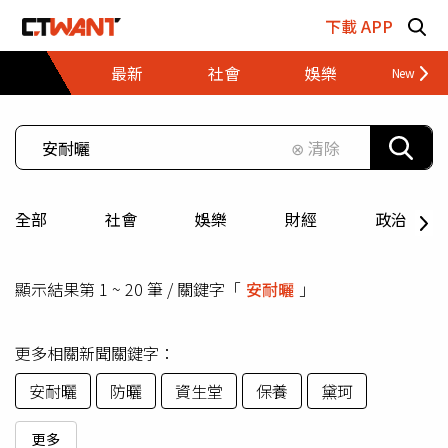
跳至主要內容區塊
下載 APP
最新
社會
娛樂
財經
⊗ 清除
全部
社會
娛樂
財經
政治
顯示結果第 1 ~ 20 筆 / 關鍵字「
安耐曬
」
更多相關新聞關鍵字：
安耐曬
防曬
資生堂
保養
黛珂
更多