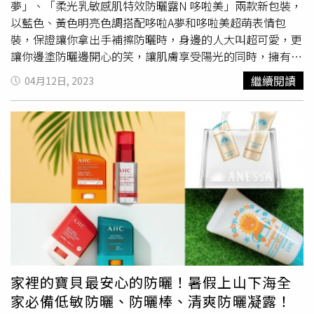
第一波打折下手！另外，復興館3F輕奢精品區新品牌陸續到
而頂級保養品肌膚之鑰則推出全新升級版的逆齡光采防曬霜
夢」、「柔光乳敏感肌特效防曬露N 哆啦美」兩款新包裝，
位，包含引進多家精品女鞋新櫃，包括義大利奢華潮鞋設計
和逆齡光采防曬護唇膏， 全新添加 摩洛哥百里香提取物 ，
以藍色、黃色明亮色調搭配哆啦A夢和哆啦美超萌表情包
師品牌「GIUSEPPE ZANOTTI」、法國精品女鞋品牌
優化避險老化的技能！讓防曬做到位，才能安心出門好好在
裝，保證讓你拿出手補擦防曬時，身邊的人大叫超可愛，更
「Christian Louboutin」及英國「MANOLO BLAHNIK」通
戶外運動遊玩！全新肌膚之鑰逆齡光采防曬霜是屬於高階臉
讓你邊塗防曬邊開心的笑，讓肌膚享受陽光的同時，擁有健
通進駐，讓懂鞋的精品女孩們可以集中在3樓就輕鬆不費力
部防曬霜，擁有奢華質地蘊含先進科技，讓貴婦名媛們超喜
康不曬傷的肌膚！ 首創「濕度偵測技術」 , 自動偵測汗水、
繼續閱讀
04月12日, 2023
買到全世界最齊全的精品鞋款！SOGO表示，各大精品目前
愛！除了可以隱藏細紋外，更有改善乾澀，使肌膚光滑細
熱氣與濕度，並將潮濕水氣轉化為 U V 防 禦 膜 。極輕盈水
已經都搶先推出早秋新品，精品女鞋新品達30%，精品新品
嫩，保濕補水等功能！而逆齡光采防曬護唇膏帶有絲絨輕盈
潤質地，不黏膩乾爽好舒適 。shiseido
安耐曬
金鑽高效防曬
佔比高達60%，敦化館精品新品也有60%之多，喜歡搶先擁
質地，能瞬間填補唇瓣細紋，不粘膩悶澀，滋潤同時賦予雙
露 N 4 X 哆 啦 A夢SPF50+ PA++++ 60ml/950元。（圖／品
有新貨的你絕對值得入手。另外，以維多利亞時代氛圍的華
唇細緻光澤與輪廓，可以在上唇彩前輕抹打底，打造水嫩雙
牌提供）溫和配方，無添加酒精、 PARABEN防腐劑 、 礦物
麗元素-薄紗、蕾絲、珍珠和蓬鬆的蛋糕裙聞名的精品服飾
唇！Cle de Peau Beaute肌膚之鑰 逆齡光采防曬霜
油、香料、色素，幼兒也能安心使用 。添加50 % 美 肌 保
配件品牌「Simone Rocha」和以剪裁聞名並結合英式細
50g/3,600元。（圖／品牌提供）Cle de Peau Beaute肌膚
養成分， 肌膚長時間保濕舒適。shiseido
安耐曬
柔光乳敏
節，近期成為韓劇男主角們的御用精品-美國紐約時裝品牌
之鑰 逆齡光采防曬護唇膏4g/2,200元。（圖／品牌提供）
感肌特效防曬露N 哆啦美SPF50+ PA++++ 60ml/ 950元（圖
「THOM BROWNE」預計將於7月上旬開幕。SOGO復興館
頗受好評的ALBION全新推出《超完美高奢全抗光隔離乳
／品牌提供）
3F輕奢精品引進多家精品新櫃，包括美國紐約時裝品牌
SPF50+ PA++++》，擁有高規格完整的防曬係數抵禦紫外線
「THOM BROWNE」、精品服飾配件品牌「Simone
傷害，有如奶油般的細緻奢華質地，塗抹上肌膚感受完美勻
Rocha」都將在七月登場。 （圖／品牌提供）SOGO復興館
亮，讓你光擦它就很有光感，並讓肌膚備受保護！ALBION
3F輕奢精品引進多家精品鞋款新櫃，包含全球設有超過150
超完美高奢全抗光隔離乳 SPF50+ PA++++ 50g/3,300元。
家裡的寶貝最安心的防曬！暑假上山下海全
間專門店的法國精品女鞋品牌「Christian Louboutin」和英
炎炎夏日到來，除了防曬，每天的修護美白抗老保養同樣不
家必備低敏防曬、防曬棒、清爽防曬凝露！
國的鞋履品牌「MANOLO BLAHNIK」。（圖／品牌提供）
能忽略！全球超熱賣的頂級醫學美容品牌修麗可登台後就備