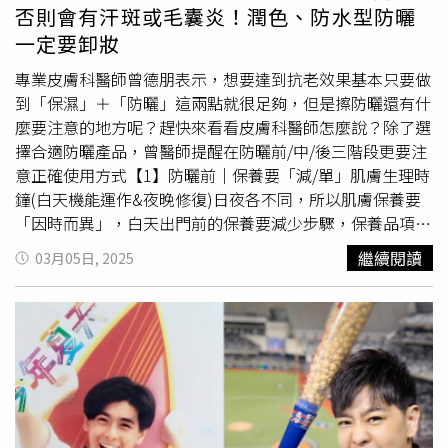
陽光和諧共處的美好畫面。金鑽高效防曬露NA 5X 新葉喵/
15g/3,180元（正貨組合）（圖／品牌提供，蔡依林ig）
否則會有汗斑或毛囊炎！潤色、防水型防曬
皮卡丘/波家曼限定版 SPF 50+ PA++++ 60ml／950元（圖
2.Drunk Elephant 醉象 水飽飽維他命B5補水精華：被譽為
一定要卸妝
／品牌提供）
「天后級補水神器」，玻尿酸＋B5超給力，活動價 $1,485
還送 288 mo 幣。Drunk Elephant 醉象 水飽飽維他命B5補
專業皮膚科醫師曾德朋表示，想要達到抗老效果基本只要做
水精華 50ml/1,485元（價值 $1,650）（圖／品牌提供）
到「保濕」＋「防曬」這兩點就很足夠，但是擦防曬還有什
3.ANESSA
安耐曬
#金鑽高效防曬露NA 5X版：防曬屆的天
麼要注意的地方呢？趕快來看看皮膚科醫師怎麼說？除了選
花板，夏天抗紫外線必備，買2送6＋再送 mo 幣。ANESSA
擇合適防曬產品，曾醫師提醒在防曬前/中/後三階段更要注
安耐曬
金鑽高效防曬露NA 5X版/950元（單瓶價）（圖／品
意正確使用方式【1】防曬前│保養要「減/單」肌膚生理時
牌提供）4.d program 敏感話題 #急救小粉瓶：敏感肌的護
鐘(白天機能運作&夜晚修復)日夜各不同，所以肌膚保養要
膚救援英雄，保濕修護雙重奏，買2送9還加送150 mo 幣。
「因時而異」，白天出門前的保養要減少步驟，保養品項使
d program 敏感話題 急救小粉瓶保濕修護精華 40ml
用單純，作好清潔/保濕/防曬即足夠。使用太多保養品質地
繼續閱讀
03月05日, 2025
x2/2,800元（組合價)（圖／品牌提供）【小編推薦2】台灣
容易相互影響，不僅造成肌膚負擔，也會影響到防曬效能，
之光nomel，用純淨保養守護你的早晚狀態nomel是小編心
步驟越單純越好。專業皮膚科醫師曾德朋醫師提醒大家要做
中的「溫柔保養系女友」，訴求成分單純、純素無毒，今年
好防曬保護皮膚。（圖／品牌提供）【2】防曬中│補防曬
母親節主打「When Love Glows 」一整個浪漫。早C推薦活
乾濕有別補防曬前很多人會忽略徹底清潔殘留汗水，曾醫師
力 C 亮白精華，三種維他命C＋康普茶、彩虹藻，讓肌膚氣
表示補防曬前若發現在臉上肌膚有汗水應該要用「濕紙巾」
色煥亮無死角，保證亮到被朋友問「是不是戀愛了？」晚A
擦拭清潔乾淨後再補防曬品，因為汗水內含有阿摩尼亞等分
推薦0.5%A 醇 晚安修護精華 NT$1,450：夜間修護神器，A
泌物是黴菌及有害微生物維生來源，如未先擦拭清潔乾淨再
醇＋白藜蘆醇改善暗沉、粗大毛孔，打造柔焦濾鏡肌。
擦防曬，會把汗水悶住在肌膚內造成汗斑或毛囊炎等問題。