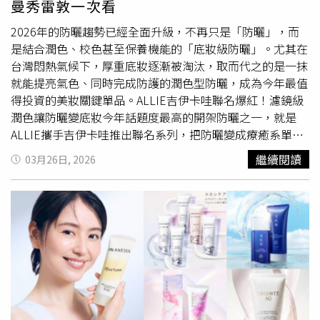
曼秀雷敦一次看
推出限定系列，將KOYA、RJ、SHOOKY、MANG、
CHIMMY、TATA與COOKY等角色融入服飾設計，打造兼具韓
2026年的防曬趨勢已經全面升級，不再只是「防曬」，而
系潮流與戶外風格的全新穿搭提案。（圖／品牌提供） 其
是結合潤色、校色甚至保養機能的「底妝級防曬」。尤其在
中最吸睛的莫過於以Snow Peak經典雪峰鈦杯為靈感打造的
台灣悶熱氣候下，厚重底妝逐漸被淘汰，取而代之的是一抹
絨毛鑰匙圈。將露營玩家熟悉的雪峰鈦杯化身超萌角色吊
就能提亮氣色、同時完成防護的潤色型防曬，成為今年最值
飾，每一款都能看見BT21角色從杯中探出頭來，可愛程度
得投資的美妝關鍵單品。ALLIE吉伊卡哇聯名爆紅！濾鏡級
直接爆表，也被不少粉絲預測將成為本次聯名最快完售單
潤色讓防曬變底妝今年話題度最高的開架防曬之一，就是
品。Snow Peak I BT21雪峰鈦杯造型絨毛鑰匙圈，推出
ALLIE攜手吉伊卡哇推出聯名系列，把防曬變成療癒系單
KOYA、RJ、SHOOKY、MANG、CHIMMY、TATA、COOKY
品。「持采UV高效防曬水凝乳」延續品牌水感質地，清爽
繼續閱讀
03月26日, 2026
七款角色設計。（圖／品牌提供） GU《新世紀福音戰士》
不黏膩，適合通勤與長時間外出使用，即使流汗補擦也不厚
復古系列回歸！初號機直接穿上身對動漫迷來說，《新世紀
重。ALLIE防曬一直以來都是日台女生的最愛，這波聯名也
福音戰士》絕對是跨世代神作。今年GU再度攜手《新世紀
讓防曬更具話題性！ALLIE 持采UV高效防曬水凝乳 90g / 價
福音戰士》，將動畫中的經典機體、角色與世界觀融入復古
格依通路（圖／品牌提供）潤色款更是重點，「木質調勻
街頭風格設計，打造充滿懷舊氛圍的夏日T恤系列。本次系
妍」打造自然柔霧濾鏡肌，「紫陽明妍」則針對蠟黃暗沉進
列大量運用水洗刷色與復古印花元素，讓經典初號機、角色
行校色提亮，一抹就能讓氣色變乾淨。ALLIE 持采濾鏡調色
形象與動畫場景更具街頭潮流感，即使平常不看動漫的人也
UV防曬乳（木質調勻妍）40g / 、ALLIE 持采濾鏡調色UV防
能輕鬆駕馭。GU男女適穿水洗印花T恤EVANGELION1，
曬乳（紫陽明妍）40g / 價格依通路（圖／品牌提供）黛珂
590元。（圖／品牌提供）圖說：GU男女適穿水洗印花T恤
把防曬做到「素顏底妝等級」！一支素顏霜撐全場黛珂今年