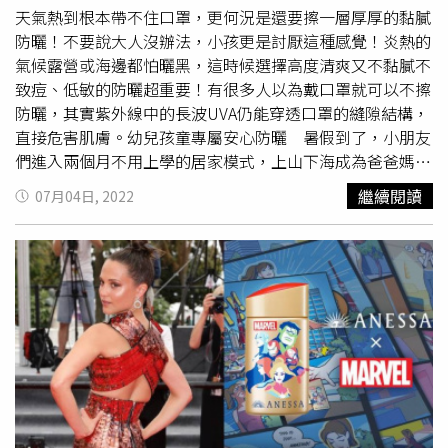
另外，精品早秋各大新品多達6成以上，周周推最新秋裝新
受討論，其中主打的超濃度 CE 緊緻修護抗氧化精華一上市
天氣熱到根本帶不住口罩，更何況是還要擦一層厚厚的黏膩
品，只要在年中慶聰明搶搭全館促刷，絕對完勝出國買！
就受到許多名人喜愛，就連時尚媽咪Melody都說自己成為
防曬！不要說大人沒辦法，小孩更是討厭這種感覺！炎熱的
SOGO百貨也表示，基本上精品服飾還是留在台灣買最合
鐵粉！加上不像A醇保養品，某些人不適用會敏感！CE錦智
氣候露營或海邊都怕曬黑，這時候選擇高度清爽又不黏膩不
適，包括是店上的尊榮服務、修改尺寸或語言溝通、搭配建
修護抗氧化精華不管是哪種膚質都適用！除了日常保養之
致痘、低敏的防曬超重要！有很多人以為戴口罩就可以不擦
議等，都比在國外語言不通和有時間限制來得方便。
外，還可以結合不同階段肌膚美學療程，在前/中/後與修麗
防曬，其實紫外線中的長波UVA仍能穿透口罩的縫隙結構，
PLUS+：毛小孩派對、韓國美食展、小小選手沉浸式運動體
可產品共同使用，對肌膚的美麗投資能夠獲得延續更長！修
直接危害肌膚。幼兒孩童專屬安心防曬 暑假到了，小朋友
驗展接力展開除了上述這麼多優惠， 年中慶還有許多精彩
麗可超濃度 CE 緊緻修護抗氧化精華 30ml/6,260元（圖／
們進入兩個月不用上學的居家模式，上山下海成為爸爸媽媽
新活動，包括忠孝館6/25-7/8展開韓國潮流美食展，最火韓
品牌提供）另外，想要一整天好好防曬，日本人最愛的這瓶
的暑期作業，但又怕寶貝被曬得脫皮紅腫變黑炭！這時你需
繼續閱讀
07月04日, 2022
國小吃美味登場，喜歡韓國美食的你不能錯過！另外，
隱藏熱賣王
安耐曬
絕對是all day幫忙不曬黑的好幫手！就連
要的是專為兒童打造的安心防曬，才能避免脆弱的幼兒肌膚
7/6(六)於SOGO忠孝館後方全新落成的東區花園：瑠公綠
日本時尚女神小松菜奈都曾公開表示自己的白皙都是靠它！
擦了過敏或是起疹子的問題！日本DHC推出小獅子呵護防曬
廊，將展開活力毛小孩夏日派對，活動當日完成指定任務，
而且
安耐曬
有許多不同防曬功能的品項，戶外必備「金鑽高
乳SPF30 PA++，安心、溫和無化學性防曬成分的溫和防
即可憑SOGO APP兌換「活力毛孩零食組」。7/31-8/20更
效防曬露N 4X版」以及首支防曬精華:日常妝前不可或缺的
曬，完全無添加任何化學合成的紫外線吸收劑，能保護幼童
全台首度推出小小選手沉浸式運動體驗展(7/7前購票享早鳥
「濾鏡美顏日間防護精華」，特別針對不同場合情境為肌膚
們稚嫩的肌膚不受陽光傷害。此外，具有極佳的抗汗性及防
優惠)，讓孩子們也能跨國零距離感受今夏運動賽事的熱
提供最適當的防曬保護罩！戶外必備超強抗曬! 極輕盈水潤
水性，即使在悶熱、容易出汗的夏季也能賦予寶貝肌膚清爽
潮。復興館6/25(二)-7/7(日)推出國際精品獨家禮遇，活動
質地好洗卸，一抹清爽不黏膩，持久抵抗陽光傷害！
的使用感，非常適合旅遊或平日外出時使用。無香料、不使
期間於復興館1-4F或敦化館1-2F單筆消費滿50000元，即可
SHISEIDO ANESSA
安耐曬
金鑽高效防曬露N 4XSPF 50+
用礦物油、無色素、不添加Paraben防腐劑並且無酒精。塗
憑SOGO APP兌換「會動的清明上河圖」雙人套票一組。復
PA++++ 60ml /950元。（圖／品牌提供）全天保濕，加上
抹後不易泛白。只要用肥皂、洗面乳或沐浴乳就能簡單清潔
興館/敦化館6/25(二)-7/7(日)再規劃浪漫一生頂級婚紗展，
輕盈質地，抹上讓你自帶光澤，是日常必備防曬精華！內含
乾淨。添加保濕成分：Ceramide NP(神經醯胺NP)、乳油木
特別邀請婚紗界時尚尖端高級訂製婚紗品牌「香檳蕾絲」，
多重美肌保養成分，不黏膩不泛白，防禦紫外線同時展現紅