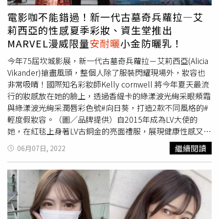
果油、橄欖精華油及玻尿酸等滋潤寶貝敏弱肌膚。 DHC 小
與兩家專業婚禮布置廠商「芮希花所」、「良久創意設
潤好氣色！SHISEIDO ANESSA濾鏡美顏日間防護精華SPF
獅子呵護防曬乳SPF30‧PA++ 30g／380元。（圖／品牌提
電影咖不能錯過！新一代古墓奇兵蘿拉—艾
計」，首次與SOGO復興館跨界合作，打造歐風時尚浪漫婚
50+ PA++++ 30ml/1,100元。（圖／品牌提供）
供、吳雅鈴攝影）跟著韓國女生這樣防曬韓國女生這個夏天
莉西亞的性感夏季彩妝、資生堂推出
紗展。SOGO忠孝館6月29日於SOGO忠孝館後方全新落成
最愛的全新品項「AHC零死角純物理清爽防曬棒」與「AHC
MARVEL漫威限量
安耐曬
小金防曬乳！
的瑠公綠廊展開活力毛小孩夏日派對。（圖／品牌提供）年
零死角防曬水感凝露」，以超高防曬規格SPF50+、
中慶各館回饋禮一次看：#忠孝館：活動期間
PA++++及清爽舒適的親膚質地，讓你全天候安心擦不黏
今年75屆坎城影展，新一代古墓奇兵蘿拉－艾莉西亞(Alicia
6/25(二)~6/26(三)，持快樂購卡於忠孝館當日累積滿2000
膩，。AHC第一款純物理性防曬的「AHC零死角純物理清爽
Vikander)搶盡風頭，整個人除了服裝閃耀現場外，妝容也
元以上，憑同卡號電子發票及銷貨明細兌換「USB靜音涼風
防曬棒」，由韓國醫美為敏弱肌專研，全面解決一般物理性
非常吸晴！國際知名彩妝師Kelly cornwell 將今年夏天最流
扇8吋」一台。(限量3500台)#復興館：活動期間
防曬產品的痛點，如：偏油質地濃稠不易均勻塗抹、塗抹部
行的妝感放在她的臉上，透過香緹卡的綠漾波光絢采眼頰霜
6/25(二)~6/26(三)，持SOGO APP內快樂購卡於復興館當日
位膚色泛白不自然、使用後膚觸感覺厚重與油悶等。「AHC
與綠漾波光絢采潤唇彩色號#向日葵，打造2款不同風格的#
累積滿5000元以上，憑同卡號電子發票及銷貨明細兌換
零死角純物理清爽防曬棒」有令人驚豔的親膚輕盈質地，敏
輕度假妝容。（圖／品牌提供）自2015年成為LV大使的
「沁涼空氣循環扇」一台。(限量1800台)#敦化館：活動期
弱肌與部分因長期配戴口罩造成的問題膚況尤其適用。AHC
她，在紅毯上身著LV古銅金的亮面禮服，展現健康性感又充
間6/25(二)~6/26(三)持SOGO APP內快樂購卡於敦化館當日
零死角純物理清爽防曬棒 SPF50+ / PA++++14g／600元
滿力量的魅力，使用具有玫瑰金光澤的妝感，完美呈現置身
繼續閱讀
06月07日, 2022
累積滿1500元以上，憑同卡號電子發票及銷貨明細兌換
（圖／品牌提供、黃筱婷攝影）許多單純的防曬無法100%
南法的夏日風情。國際知名彩妝師Kelly cornwell笑說：
「多功能USB小型風扇」一台。(限量400台)
對抗日照對肌膚造成的傷害，及時修護曬後肌膚， AHC推
「在充滿迷人的藍天海灣上，簡約自然且帶有現代感、清新
出全新零死角防曬水感凝露，是一款內修外防、攻守兼具的
的妝容是最適合艾莉西亞的#輕度假妝容，優雅呈現在蔚藍
天才防曬品，有別於一般含防曬係數的妝前打底或基礎底妝
海岸的陽光下慵懶的享受日光洗禮的自在。」全系列包含完
產品，更多一重進階養膚，是日間保養的完美最後一步！質
美呈現夏日玫瑰金妝感的綠漾波光絢采眼頰霜，細緻的霜狀
地水潤輕盈、薄透服貼，不影響後續妝容，更能使底妝綻放
質地更貼膚，能呈現自然活力的立體輪廓、全新綠漾波光絢