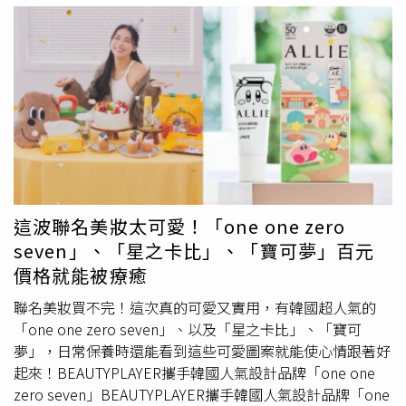
的印象可能還是那罐金鑽，但 2026 全新的「膠原保濕防曬
分能將高效的抗老能量，迅速滲透至角質層深處，實現長效
水凝乳」完全改寫了使用感！這支現在是日本 OL 圈人手一
的保濕與滋潤。它能全面性地應對因老化而產生的毛孔、乾
支的必備品，代言人長澤雅美那種「透明感美肌」就是靠
燥細紋、暗沉、缺乏彈力等多重肌膚問題，讓肌膚重拾明亮
它。最神奇的地方是它解決了所有女生的痛：「防曬沾到黑
光滑與彈性光采。持續使用會感覺皮膚變得更細緻、Q彈，
衣服」。官方實測摩擦 50 次不留痕跡，穿深色洋裝也不怕
也因為潤澤度提升，整張臉也變得透亮。圖／品牌提供）質
尷尬。質地超親膚、完全不泛白，日常拿來當妝前乳也超合
地如精華液般豐潤卻又無比水感，輕拍上臉瞬間吸收，毫不
適，清爽到妳會忘記自己有擦防曬！採用低海洋污染的海洋
黏膩，只留下令人滿足的舒適膚觸。香氣上，黑麴發酵液的
友善配方，日妞的透明感美肌全靠它！
安耐曬
膠原保濕防
淡雅甘甜，揉合了清新的柑橘與沉穩的麝香、雪松木調，散
曬水凝乳 SPF50+ PA++++ 90g／850元（圖／品牌提供）
安
發出高級且療癒的氣息。瓶身更採用環保可回收玻璃與永續
耐曬
美肌潤色防曬水凝乳 SPF50+ PA++++90g／
林業紙張，從內到外都體現了品牌的精緻與用心。黛珂 極
這波聯名美妝太可愛！「one one zero
NT.850（圖／品牌提供）雪肌精 輕水感全效防禦凝膠、輕
酵全能修護晶淬 150ml／4,650元（圖／品牌提供）
seven」、「星之卡比」、「寶可夢」百元
水感全效防禦乳今年雪肌精的防曬真的強大到沒對手！依然
SUQQU 晶采潤澤水光霜當肌底被打理健康後，下一步就是
價格就能被療癒
由男神大谷翔平代言，這款「輕水感全效防禦凝膠」搭載高
用奢華的潤澤，為肌膚穿上名為「光澤」的外衣。來自日本
科技：一般防曬怕流汗，這支反而是「越流汗、防護膜越強
的頂級美妝品牌SUQQU，向來是「高級光澤感」的代名
聯名美妝買不完！這次真的可愛又實用，有韓國超人氣的
韌」。擦起來的感覺像精華液一樣非常水潤，還帶有清新療
詞，而這瓶「水光霜」正是其集大成之作。這款水光霜擁有
「one one zero seven」、以及「星之卡比」、「寶可
癒的柑橘香。最棒的是它還能幫妳隔絕空氣裡的髒污，對於
豐潤卻不黏膩的絕佳質地，一抹即融於肌膚，能瞬間為乾燥
夢」，日常保養時還能看到這些可愛圖案就能使心情跟著好
喜歡戶外運動、或是在大城市通勤的女生來說，這支完全是
的肌膚帶來深度滋潤，並在皮膚表面形成一道細膩的「水光
起來！BEAUTYPLAYER攜手韓國人氣設計品牌「one one
夏天的抗老神隊友，清爽不油膩的膚觸保證讓妳一試成主
膜」。這種光澤並非來自油光，而是一種彷彿肌膚喝飽水
zero seven」BEAUTYPLAYER攜手韓國人氣設計品牌「one