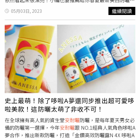
坪數擴大1倍，打造時尚又高效的廚房空間，讓你逛街成為
項，讓你能跟智妍一樣，白裡透紅，一路嫩白下去！
繼續閱讀
05月03日, 2023
享受。另外不手軟，同步獻上特別回饋，8F/9F當日累積滿
Kanebo台灣鐘紡推出全新「ALLIE持采濾鏡調色UV防曬
30000元以上達指定門檻可再獲得1000元-3500元電子商品
乳」系列，結合防曬及潤色一瓶搞定的精神，加上能修飾毛
券一份。(左)SOGO忠孝館8F家電3C區，歐電區改裝後，品
孔和肌膚問題，讓你擁有宛如自帶美肌濾鏡的輕底妝，
牌ASKO帶來嶄新櫃位。(右)歐電品牌Miele嶄新櫃位登場！
「ALLIE 持采濾鏡調色UV防曬乳」有SPF50+PA++++，及防
（圖／品牌提供）而特別針對新人成家必備的家電家用品，
水、強力抗汗、防衣物、口罩等抗摩擦機能、抗皮脂出油，
忠孝館復興館8F/9F家電寢具區也於6/25(二)-7/7(日)共同再
打造持久不泛油光、不易脫落1，宛如自帶美肌濾鏡的完美
祭出年中慶滿額贈，指定消費方式消費滿10000元以上，贈
妝效。 一次推出紫陽明妍、杏桃茜妍、木質調勻妍三種不
「8F/9F電子抵用券500元」一份。另還有頂級消費禮，
同色調及香調，可依不同需求選擇。紫陽明妍修飾肌膚暗沉
8F/9F家電寢具區指定日期達滿額門檻，即可再兌換
及蠟黃，打造日系透明妝感；杏桃茜妍修飾疲倦，增添好氣
「Dyson Supersonic Nural智能溫控吹風機HD16綠松
色；木質調勻妍修飾膚色不均，擁有自然偽素顏。ALLIE 全
石」、「APPLE iPad第10代256G WIFI版」..等超火紅AI 3C
系列採用海洋友善配方2及減塑包裝，降低對環境的傷害，
家電好禮。復興館/敦化館於活動期間6/25-7/7加入
讓綻放美麗自我的同時，也能多一分對環境的友善。
史上最萌！除了哆啦A夢還同步推出超可愛哆
Wedding Club會員，並到店成功完成認證有機會抽中「承
ALLIE 持采濾鏡調色UV防曬乳（臉部專用）40g/730元。
啦美款！這防曬太萌了非收不可！
億酒店 經典和式雙人房住宿券」一張(含2客早餐、住宿券價
（圖／品牌提供）針對重點部位開發的二款頰彩（緋紅、蜜
值34000元)。3.復興館3.0升級新櫃登場，搶秋季新品、超
色）、一款修容提亮（光灩）共三款新色，讓你邊防曬邊做
在全球擁有高人氣的資生堂
安耐曬
防曬，是每年夏天男女必
齊全精品女鞋品牌復興館都有！除了年中慶所有折扣5折起
到妝容的自然完美！ALLIE 持采絢色UV防曬（臉部專用）
備的防曬第一選擇，今年
安耐曬
跟 NO.1經典人氣角色哆啦A
外，這時候第一波折扣SIZE也最齊全，精打細算族一定要趁
15g/650元。**各大通路網路平台限定**（圖／品牌提供）
夢合作，推出新款防曬，打造「金鑽高效防曬露N 4X 哆啦A