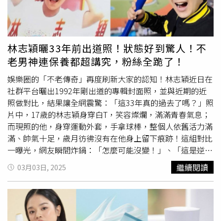
nomel 早C推薦活力 C 亮白精華/1,450元、nomel 0.5%A 醇
【3】防曬後│防曬不過夜多功能防曬產品如果帶潤色、粉
晚安修護精華/1,450元（圖／品牌提供）【小編推薦3】red
底或防水功能，「每天」都需要透過卸妝方式清洗卸除乾
seal 紅印｜百年紐西蘭品牌，內調也能撐起你的女神狀態！
淨，避免成份殘留造成肌膚下一個敏感來源。防曬乳推薦：
現代女性不只要外表亮，身體狀態更要由內穩定發光！來自
適樂膚 全效清爽修護防曬乳 SPF50 PA++++特別推薦給敏感
林志穎曬33年前出道照！狀態好到驚人！不
紐西蘭的百年天然保健品牌 red seal 紅印，自1923年創立
性肌膚的修護防曬乳，曾醫師表示這款防曬乳加與肌膚結構
老男神連保養都超講究，粉絲全跪了！
以來堅持自然療法理念，是當地家家戶戶都信賴的健康生活
相同、親膚性佳的神經醯胺 Ceramide EOP+NP+AP 三重神
守護者。品牌核心是「天然 × 有效 × 純淨」，將大自然最
經醯胺能有效發揮肌膚保濕與強化屏障防禦力，結合完整防
娛樂圈的「不老傳奇」再度刷新大家的認知！林志穎近日在
純粹的力量融入日常補給品中，包含牙膏、黑糖蜜、天然茶
禦長波 UVA/UVB防曬配方，幫助肌膚建立雙層抗 UV 防護
社群平台曬出1992年剛出道的專輯封面照，並與近期的近
品到近年熱銷保健膠囊，全方位打造身心平衡。這次熱銷進
網，讓紫外線 UV 不會趁虛而入造成曬黑、曬老傷害。新生
照做對比，結果讓全網震驚：「這33年真的過去了嗎？」照
軍台灣的三款明星膠囊，主打氣色提升、私密保養、健康防
代女星詹子萱也強力推薦！適樂膚 全效清爽修護防曬乳
片中，17歲的林志穎身穿白T，笑容燦爛，滿滿青春氣息；
護，讓我們也能享有紐西蘭女性的自然光采！深海魚油膠
SPF50 PA++++ 52ml／629元（圖／品牌提供）防曬乳推
而現照的他，身穿運動外套，手拿球棒，整個人依舊活力滿
囊：黃金比例EPA+DHA，想補紐澳專業魚油的人都可以試
薦：
安耐曬
金鑽高效防曬露NA 5XSPF 50+ PA++++超高人
滿、帥氣十足，歲月彷彿沒有在他身上留下痕跡！這組對比
試，幫你補足每日Omega-3。而美妍蔓越莓膠囊是高濃度蔓
氣的亞洲時尚ICON王嘉爾也表示，無論當天工作與否都會
一曝光，網友瞬間炸鍋：「怎麼可能沒變！」、「這是逆齡
越莓×維他命C，打造女孩私密自信，氣色紅潤不是夢。白
習慣在保濕乳霜後擦上防曬抵抗紫外線。
安耐曬
在日本已連
活著吧！」、「到底怎麼保養的？求同款！」 在 Instagram
繼續閱讀
03月03日, 2025
金大蒜精膠囊是小顆粒設計不嗆鼻，一顆等於3000mg大蒜
續24年銷售No.1，人氣明星商品金鑽系列擁有SPF50+
查看這則貼文 從 Instagram 分享的貼文 （圖／取自林志穎
濃縮，提升元氣、精神滿點！red seal 紅印深海魚油膠囊
PA++++高防曬係數搭載自動防禦感知技術可將潮濕水氣、
IG）凍齡關鍵公開！多喝水+保濕，從內而外維持年輕感面
125顆/1,380元；red seal美妍蔓越莓膠囊 30顆/780元；
汗水轉化為U V 防禦膜，超清爽水潤質地不只防水抗汗還抗
對大家的熱烈討論，林志穎曾多次分享自己的「凍齡秘
red seal白金大蒜精膠囊 90顆/680元（圖／品牌提供）
摩擦。
安耐曬
金鑽高效防曬露NA 5XSPF 50+ PA++++ 60ml
訣」，答案超簡單，就是「多喝水」！他每天至少喝 2000
／950元圖（圖／品牌提供）防曬乳推薦：雪肌精 輕水感