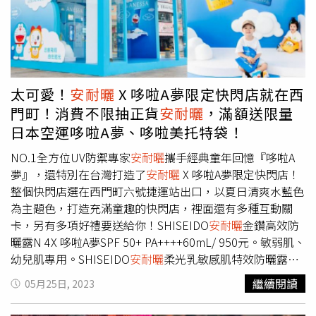
10000元送500元電子抵用券；國際精品滿20000元送1000
元電子抵用券；復興館精品HERMES、LOUIS VUITTON及
指定精品滿30000元送1200元電子抵用券，其中刷中國信託
LINE Pay信用卡、國泰世華CUBE卡(樂饗購)達3萬合併回饋
最高9%回饋，聰明精算一族的你，絕對能算出來。另歡慶
遠東Garden City大巨蛋周邊廣場「潮美食公園」開幕，再
太可愛！
安耐曬
X 哆啦A夢限定快閃店就在西
祭出加碼禮，持指定銀行信用卡單日單卡單館刷卡達金喜刷
門町！消費不限抽正貨
安耐曬
，滿額送限量
指定任一活動門檻，再加贈「200元潮美食公園餐飲電子折
日本空運哆啦A夢、哆啦美托特袋！
價券」。好康不僅於此，各樓面滿額也再加碼送SOGO電子
商品券、樓面抵用券、各式家用好禮等，年中趁此超值優惠
NO.1全方位UV防禦專家
安耐曬
攜手經典童年回憶『哆啦A
買一波最划算!2024遠東SOGO台北店年中慶三大重點一次
夢』，還特別在台灣打造了
安耐曬
X 哆啦A夢限定快閃店！
看！1.美白防曬等美妝品加碼回饋，比日本便宜，留在台灣
整個快閃店選在西門町六號捷運站出口，以夏日清爽水藍色
買就好！SOGO台北店這次加碼，針對夏日需要的美白防曬
為主題色，打造充滿童趣的快閃店，裡面還有多種互動關
加碼回饋，除了滿5000元送300元電子抵用券外，只要在活
卡，另有多項好禮要送給你！SHISEIDO
安耐曬
金鑽高效防
動期間6/25-7/7，持快樂購卡於指定化妝品專櫃購買防曬/
曬露N 4X 哆啦A夢SPF 50+ PA++++60mL/ 950元。敏弱肌、
美白商品，單櫃單筆滿1,000元(含)以上，就可持卡及銷貨
幼兒肌專用。SHISEIDO
安耐曬
柔光乳敏感肌特效防曬露N
明細及贈點券兌換「快樂購卡點數100點」壹份 (每卡/每日
哆啦美SPF50+ PA++++60ml/950元。（圖／品牌提供、黃
繼續閱讀
05月25日, 2023
上限兌換100點壹次，恕不累贈)。算一算真的把機票錢省
筱婷攝）快閃店裡頭有互動裝置的趣味體驗，加上有試擦體
下，在台灣便宜又有累贈，再加上還有指定銀行大巨蛋朝美
驗和UV防曬B/A實測，另外要注意喔！只要到屈臣氏西門店