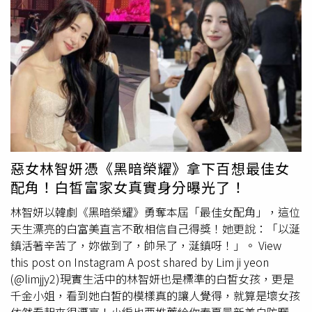
食公園的200元電子折價劵等加碼優惠，真的更划算！(右
消費滿$1,000，就享獨家超可愛哆啦A夢限量托特袋，最後
上)SOGO復興館7月1日新品登場：LANCÔME超輕盈防護亮
記得出示購買證明，還可再享扭蛋機抽獎乙次，最大獎有機
顏組/優惠價5200元 (價值7690元，限30組)。(右下)SOGO
會把「金鑽高效防曬露N 4X 」或「柔光乳敏感肌特效防曬
忠孝館資生堂東京櫃
安耐曬
金鑽高效防曬露優惠組/優惠價
露N」正貨帶回家！只要到屈臣氏西門店消費滿1,000元，
950元 (價值1900元，每日限50組) （圖／品牌提供）2.忠孝
就享獨家超可愛哆啦A夢限量托特袋，還可再享扭蛋機抽獎
館8F家電、3C嶄新Reopen 忠孝館8F家電3C區今年業績搶
乙次，最大獎有機會抽到「金鑽高效防曬露N 4X 」或「柔
搶滾，這檔年中慶剛好又重新裝潢Reopen，包擴APPLE、
光乳敏感肌特效防曬露N」正貨！（圖／品牌提供、黃筱婷
SAMSUNG都大升級，打造沉浸式3C體驗區。今年可說是3C
攝）有獨家超可愛哆啦A夢打卡牆，可以讓你拍照上傳IG！
家電的更換年，尤其四月地震過後，許多家中電視在地震中
變身最夢幻的打卡景點！只要打卡地標「
安耐曬
x哆啦A夢聯
被震壞，四月檔期幾乎一天可以賣10-20台，加上今年奧運
名快閃店」，就送金鑽露&敏感肌防曬試用包各1（圖／品
惡女林智妍憑《黑暗榮耀》拿下百想最佳女
年，許多人想置換大電視在家好好看球賽。另外，歐電今年
牌提供）
配角！白皙富家女真實身分曝光了！
上半年也成長25%，主要是SOGO回饋更多，且有最新機
種，再加上擁有最多14%回饋外加9%，上一檔沒買到的精
林智妍以韓劇《黑暗榮耀》勇奪本屆「最佳女配角」，這位
打細算消費者，這次年中慶千萬不能再錯過。SOGO忠孝館
天生漂亮的白富美直言不敢相信自己得獎！她更說：「以涎
8F的家電3C區也在年中慶之際迎來全新Reopen，其中3C區
鎮活著辛苦了，妳做到了，帥呆了，涎鎮呀！」。 View
改裝後，品牌APPLE帶來嶄新櫃位，6/22開幕。（圖／品牌
this post on Instagram A post shared by Lim ji yeon
提供）SOGO忠孝館8FSAMSUNG嶄新櫃位6/22 REOPEN開
(@limjjy2)現實生活中的林智妍也是標準的白皙女孩，更是
幕。（圖／品牌提供）而且這次8樓家店重新reopen，歐洲
千金小姐，看到她白皙的模樣真的讓人覺得，就算是壞女孩
家電三霸主ASKO、Miele、BOSCH三大品牌更集中，櫃位
依然看起來很漂亮！小編也要推薦給你春夏最新美白防曬品