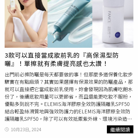
～2500cc 的水，早上起床第一件事就是喝溫開水，幫助代
UV防曬凝膠(航海王魯夫限定版)SPF50+/PA++++採用富含
謝、促進循環，讓肌膚維持水潤狀態。此外，他出國時還會
水分的柔軟型聚合物，不黏膩也無負擔的輕盈薄膜，讓肌膚
隨身攜帶「溫溼度計」，根據當地氣候變化選擇不同的保養
保持水潤也能防禦紫外線。是一款讓你每天都會很想使用的
方式，確保肌膚始終維持在最佳狀態。（圖／取自林志穎
防曬，輕盈如水般延展力很好，擦在皮膚上毫無負擔感，在
IG）男生也該懂保養！防曬+抗老是關鍵其實，想要凍齡，
肌膚上釋放水分，潤澤肌膚同時能給予防曬保護。這次與海
男生也要懂得保養！ 很多人以為保養是女生的專利，但事
賊王聯名真的要全包，送給另一半一起塗防曬剛好！雪肌精
實上，隨著年紀增長，膠原蛋白流失、紫外線傷害、環境污
輕水感UV防曬凝膠(航海王魯夫限定版) 90g／650元（圖／
染等因素，對男性肌膚的影響一樣不小。許多男星早已開始
3款可以直接當成妝前乳的『高保濕型防
品牌提供）防曬乳推薦：雪肌精 輕水感UV防曬乳(航海王索
注重保養，像防曬就是基本中的基本，不論日常通勤還是戶
曬』！單擦就有柔膚提亮感也太讚！
隆限定版) SPF50+ PA++++運用草本植物的力量，保濕、抗
外活動，都必須要做足防護，小編推薦可選用
安耐曬
金鑽防
老化、修護肌膚同時美白肌膚，保護肌膚不受紫外線傷害。
曬系列這種專為高強度防曬需求設計的產品，不只具備
出門前必擦防曬是每天都要做的事！但那麼多道保養化妝步
添加的三種薏仁配方能充分潤澤還能幫皮膚保濕提亮！凝乳
SPF50+/PA++++的高效防禦，還能耐水、耐汗，讓肌膚在
驟實在有點麻煩？其實如果選擇有保濕效果的防曬產品，那
更添加大幅度活動也能完美服貼的延展性薄膜，運動或是進
陽光下依然維持最佳狀態。連亞洲時尚ICON王嘉爾，也大
就可以直接把它當成妝前乳使用，妳會發現因為肌膚吃飽水
行一些休閒活動時，即使動作很大也能讓防曬緊緊服貼不脫
推ANESSA
安耐曬
是男生防曬的唯一指定。（圖／品牌提
份了，後續底妝用量可以更節省，而且還能更吃妝不服粉，
落，持續最高防護力。雪肌精 輕水感UV防曬乳(航海王索隆
供）除了防曬，肌膚的抗老與保濕同樣重要，例如
優點多到說不完。ELEMIS海洋膠原全效防護隔離乳SPF50
限定版) SPF50+ PA++++ 60g／750元（圖／品牌提供）防
ARTISTRY雅芝植萃能量系列的#三抗王雙精華，便是專門為
結合輕盈絲滑質地與強效防護力的ELEMIS海洋膠原全效防
曬乳推薦：雪肌精 漾活低敏UV全效防禦乳(航海王喬巴限定
現代人量身打造的高效抗老保養品，它針對肌膚老化的三大
護隔離乳SPF50，除了可以有效抵禦紫外線、環境污染造成
版)SPF50+ PA+++開架通路販售的是喬巴瓶身的雪肌精漾活
元凶：氧化、糖化、環境侵害，透過「抗氧、抗糖、抗環境
的老化問題，預防皺紋生成，更棒的是還能提升肌膚的鎖水
繼續閱讀
10月23日, 2024
低敏UV全效防禦乳，也是敏弱肌專屬的防禦乳，無添加紫
侵害」三重防禦機制，幫助肌膚由內而外保持年輕狀態；配
度&保濕度，用過的女生都真心回饋:擦上它之後，皮膚看起