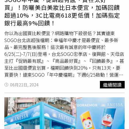
時，還可以修飾膚色增添肌膚光澤，日常通勤都能完美 輕
名）打招呼，未曾到過台灣的團員們除了很希望未來有機會
買」！防曬美白美妝比日本便宜，加碼回饋
盈防護！
安耐曬
濾鏡美顏日間防護精華 SPF 50+ PA+++
造訪，出身於名古屋SHUNTO竟特別解釋起了名古屋名產
超過10%，3C比電商618更低價！加碼指定
30ml/1,100元。（圖／品牌提供）3.NARS裸光超持久亮顏
「台灣拉麵」是向台灣借名，讓名古屋的「台灣拉麵」成為
銀行最高9%回饋！
定妝噴霧NARS除了裸光肌萃粉底精華 、小白餅、裸光幻彩
遠近馳名的名產，也趁這個機會表達了感謝之情。而團員在
蜜粉超好用之外，最近又推出超強的品項：裸光超持久亮顏
最後也表示希望能夠在更近的地方將音樂傳達給台灣
你以為出國買比較便宜？網路購物下殺很低？其實遠東
定妝噴霧，讓裸光底妝系列更加完整，這也是NARS的首支
BESTY，敬請期待接下來BE:FIRST的各種音樂活動。
SOGO台北店超強檔期：幸福年中慶才是最便宜、最多新
水感定妝噴霧！上完妝後噴上它，能將底妝完美牢牢強化固
品、最完整售後服務！這次最有誠意的年中慶將於
定，獨家隱形水感成膜技術，極細緻的水霧遇 到底妝後立
6/25(二)-7/7(日)登場，台北SOGO忠孝店、復興館、天母店
刻成膜定型，同時啟動雙向補水防禦機制，肌底補水、 肌
主打『促銷最有感』、『商品最好買』、『回饋最多』，甚
膚表層多層防護，非常建議搭配 小白餅定妝後續噴上噴
至比出國還便宜划算，檔期回饋快到20%，只有13天，要
霧， 持妝效果會更加明顯！NARS裸光超持久亮顏定妝噴霧
買要快！遠東SOGO「年中慶檔期」下週6/25啟動！營運團
90ml/1,300元。（圖／品牌提供） NARS 裸光肌萃粉底精
隊 共同推薦回饋優惠。 （圖／品牌提供）最強回饋一次看
繼續閱讀
06月21日, 2024
華 、NARS 裸光幻彩蜜粉餅 （圖／品牌提供）
清楚，保證比市場上都低價，買到最便宜SOGO台北幸福年
中慶因應暑期迎來的旅遊潮，一次推出許多下殺折扣的繽紛
出遊服飾配件，最低祭出5折好康優惠，其中更攜手指定銀
行推出「快樂金喜刷」，全館包括化妝品、香氛、男女服
飾、鞋、童裝內衣、休閒運動、家用寢具及藝品等業種滿
5000元送300元電子抵用券；家電、珠寶、黃金等業種滿