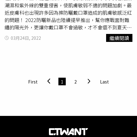
孔，等於防曬x保養x妝前隔離一瓶搞定，省去瓶瓶罐罐的保
潮濕和紫外線的雙重侵害，使肌膚敏弱不適的問題加劇。最
養步驟，化妝水、精華液後直接擦這瓶就能放心出門去囉。
近皮膚科也出現許多因為擦防曬戴口罩造成的肌膚敏感泛紅
TUNEMAKERS原液防曬乳SPF50 30ml／980元。(圖／品牌
的問題！ 2022防曬新品也陸續提早推出，幫你應戰面對難
提供、IG@hi_cosme09) Tips2>>美白保養不能少！而除了
纏的陽光外，更讓你戴口罩不會過敏，才不會還不到夏天，
要將防曬視為每天必做的基本功之外，其實櫻花妹也很重
肌膚就曬出斑外加又紅又癢！1.大人系高階低敏防禦精華開
繼續閱讀
03月24日, 2022
視”美白”這件事！尤其現在大家都知道會讓皮膚曬黑曬老
架防曬熱賣的防曬冠軍品牌SUNCUT UV曬可皙，推出高階
的原因不只有紫外線，包括生活作息壓力、手機平板藍光都
全新防曬-「SUNCUT UV曬可皙極度防禦」，從日本引進兩
會讓膚色變得黯沉又蠟黃，所以光擦防曬還不夠，更建議要
款添加高度美容保養成分的商品，包括「極度防禦美白防曬
把平日使用的保養品更換為能提升肌膚透亮感的款式。像是
精華」和敏感肌適用的低敏配方、不使用紫外線吸收劑的
ALBION全新升級的「賦白彈力系列」，利用三重亮白護理
「極度防禦溫和防曬乳」，兩款都含有50%美容精華保養肌
+表情肌亮白科技，可以有效達到表皮掃黑、真皮煥白的終
膚，抵禦日照傷害同步給予潤澤保濕。SUNCUT UV曬可皙
First
1
2
Last
極目標，透過先乳後水+精華的簡單三步驟，妳會發現肌膚
極度防禦美白防曬精華90g／760元；UNCUT UV曬可皙極
消失許久的亮白度、Q彈度真的都被找回來了！ALBION的
度防禦溫和防曬乳60ml／760元。（圖／黃筱婷攝）2. 1歲
「賦白彈力全能掃黑滲透乳」、「賦白彈力全能掃黑活化
以上BABY~大人都可以使用的安心防曬乳高度敏感的人不能
液」和「賦白彈力全能掃黑精華」，是許多日本女生梳妝台
錯過這款資生堂
安耐曬
的柔光乳敏感肌特效防曬露，是專為
上的心頭好。(圖／IG@seihodo_ehime_matsuyama、
敏弱肌族群和1歲以上幼兒設計的專屬防曬，無添加酒精、
IG@mizuki_nishikawa)就連新光醫院皮膚科醫學美容中心主
PARABEN防腐劑、礦物油、香料、色素，幼兒也能安心使
任唐豪悅也認證，規律持續的使用美白產品是可以循序漸進
用，添加50％美肌保養成分（牡丹根萃取、超級玻尿酸、甘
的美白肌膚、均勻膚色，尤其如果配合高濃度精萃，更能達