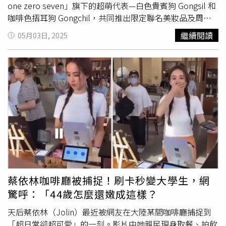
顧。雪肌精輕水感全效防禦凝膠 SPF50+/PA++++ 90g／650
後，從肌底滿溢出來的飽滿光輝。兼具可愛與機能美的圓潤
one zero seven」旗下的超萌代表—白色貴賓狗 Gongsil 和
元、雪肌精輕水感全效防禦乳SPF50+/PA++++ 60g／750元
外型，彷彿水光御守般時刻守護肌膚。（圖／品牌提供）質
咖啡色摺耳狗 Gongchil，共同推出限定聯名美妝品及周邊
（圖／品牌提供）（圖／品牌提供）SUQQU 晶采防曬日霜
地輕盈不厚重能帶來絲滑延展的塗抹感，即使妝後疊擦也能
系列，再掀一波萌寵聯名風潮！兩隻快樂狗狗逗趣又幽默的
繼續閱讀
05月03日, 2025
2026限定版如果你是光澤控，那絕對不能錯過 SUQQU 的
與妝容相融而不斑駁，為容易乾燥的兩頰長時間賦予柔潤光
互動，不禁令人會心一笑，絕對是大寫的可愛、情緒價值給
「晶采防曬日霜」。這款日霜一直以來都是彩妝師的心頭
澤。可作為定妝打亮點綴於兩頰、鼻梁 ; 或作為保濕護理塗
好給滿！（圖／品牌提供）為了將護膚變成一種輕鬆愉悅的
好，擦完後的膚觸滑順到不行，就像幫臉披了一層高質感的
抹於眼周。當肌膚在白天因乾燥而失去光澤，只需輕輕一抹
生活方式，BEAUTYPLAYER與「one one zero seven」可
絲緞面紗。2026 限定版還找來日本繪畫藝術家通木菜々絵
瞬間喚回早晨保養後立即上妝般的清新、柔潤，充滿光澤的
愛溫暖的插畫風格擦出全新火花，透過全台獨家「光波共振
妝感。特別推薦給不喜歡黏膩感的人使用。訴求能為臉部、
合作，包裝美得像藝術品，還貼心推出 50g 大容量！這支
高溶氧技術」將氧氣注入水分子，使其更小、更易滲透毛
身體、髮絲或任何部位的肌膚立即補給水潤和光澤！帶有柔
防曬不僅防護力強，最重要的是它能大幅提升後續底妝的精
孔，深層帶走油脂與髒污。O₂胺基酸高效修護洗面露100%
和透明感的圓潤外型，恰好握於掌心的水光霜，優雅而俐落
緻度，讓妳的表情看起來更有生氣，是追求極致精緻妝容的
純棉極柔潔膚巾採用100%純棉製成，擁有極佳吸水力與親
的現代設計適合成為隨身必備的時尚單品。SUQQU 晶采潤
妳必入手的夢幻逸品。SUQQU 晶采防曬日霜2026限定版
膚性，溫和不刺激，無論任何膚質都能安心使用！O₂胺基酸
澤水光霜 18g／2,050元（圖／品牌提供）
安耐曬
濾鏡美顏
50g SPF50+・PA++++／4,000元（圖／取自 suqqu_official
高效修護洗面露 160mL／680元、100%純棉極柔潔膚巾 60
日間防護精華日本女生對於「防曬」的執著，早已是人盡皆
IG）
抽／179元。（圖／品牌提供）ALLIE攜手任天堂經典人氣
知的秘密。她們深知紫外線是摧毀所有保養成果的頭號殺
角色「星之卡比」來自日本的高機能防曬品牌ALLIE主打
手。然而，她們追求的防曬，早已超越了單純的「防曬
「高效防曬 × 清爽不黏膩」，今夏驚喜攜手任天堂經典人
蔡依林咖啡廳被捕捉！刷卡秒變大學生，網
黑」，而是進化到「養膚型防曬」的層次。防曬霸主
安耐曬
氣角色「星之卡比」推出2025年限定聯名系列，以「陽光
驚呼：「44歲怎麼還嫩成這樣？
推出的這款「濾鏡美顏日間防護精華」，正是此概念的完美
冒險」為主題，將防曬變得更可愛、更療癒，全面升級為生
體現。它不僅擁有最高規格的防曬係數，更是一款結合了
活風格的一環，無論什麼場景都能輕鬆自在迎接夏日挑戰。
天后蔡依林（Jolin）最近被網友在大陸某間咖啡廳捕捉到
「保濕精華」、「妝前乳」、「提亮素顏霜」的多功能日間
【星之卡比聯名限定款】ALLIE 持采UV高效防曬水凝乳EXP
「超日常卻超可愛」的一刻。影片中她親民現身取餐、拍飲