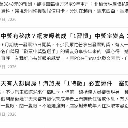
萬3848元的報酬，卻得面臨檢方求處9年重刑；北檢發現周偉扒竊
情。沒想到，顧客事後將這段經歷分享至社群平台，原本是希望
片資料，讓境外同夥複製假信用卡，分別在越南、馬來西亞、香
甚至對當事人展開網路輿論攻擊。眼見風波越演越烈，張帥源坦
刷卡消費，盜刷速度之快，被害人甚至還沒出站也不知皮夾失竊，
為這筆訂單本身就很有意義，不應因打賞金額遭到指責。為還原
7日, 2026
名文湖線乘客皮夾被扒走不到20分鐘，接到信用卡消費異常通知
距離、時間及當天經過，希望替顧客發聲，並盼外界停止無端批
偉以竊盜罪現行犯移送複訊，北檢認為事證尚有不足，未向法院
而失焦。
常中獎有秘訣？網友曝養成「1習慣」中獎率變高
查，發現周偉去年12月兩度來台也用相同手法犯案，而且有三大
5、6月期統一發票25日開獎，不少民眾忙著拿出發票對獎，有
亞及中東特定國家、消費方式為境外實體刷卡。專案小組掌握，
一名自稱是「發票中獎型選手」的網友分享多年來的中獎心得，
查緝困難，他每次進出旅館都會換裝。承辦檢察官李安兒指揮專案
直呼「有種好心有好報的感覺」。原PO在Threads發文表示
押成功，法院裁准理由包括周偉在台居無定所，每次入境住同一
會直接將發票捐出；若拿到紙本發票，看到發票捐贈箱也會投入
還被抓到滅證，藉由重置手機不讓檢警掌握犯罪證據。專案小組
7日, 2026
開始養成捐發票的習慣後，發現自己超容易中獎，並曬出歷年中獎紀
信對話紀錄，以及拍攝被害者信用卡的照片。境外共犯取得信用
4年11、12月期中獎1000元，以及115年5、6月期再中190
深入了解，這可能是當地特約商店為了應付銀行的招數，先把被
天天有人想開房！汽旅揭「1特徵」必查證件 塞
後，引發不少網友熱烈討論，許多人也分享自己的經驗，「我也是
刷卡，將偽造卡片的責任推得一乾二淨，因此不排除偽卡集團勾
來，不少汽車旅館迎來住宿旺季，但第一線櫃檯人員卻發現另一
中1200元，都是叫外送的，感覺給出去的都回來了」、「真的
未給付商品，而是留待向銀行請款再跟偽卡集團分贓。北檢追查，周
暑假開始後幾乎天天都有疑似未成年者上門詢問住宿或休息，有
要求回報的心念。我之前超商捐款也可以，結果之前刮中五千」
1月10日、今年3月8日入境我國，挑交通尖峰時段搭乘北捷紅線
睜一隻眼、閉一隻眼。不過她強調，店家對未成年入住採取零容忍
會定期捐款或物資給一些教養院」、「好心都會有福報的，我也
那樣需要製造碰撞，趁著人擠人肩並肩便可神不知鬼不覺扒走皮
分證件查驗，即使願意多付錢也一律不會放行。這名櫃檯人員近日
。檢方統計，偽卡集團得手金額共215萬3916元，盜刷失敗的金
4日, 2026
」，表示暑假期間幾乎每天都會遇到年輕人前來詢問能否開房，
2.5％，以此估算，他三度來台「只」賺進5萬3848元。檢察
有機會破例入住，但她直言：「就算你有錢、就算你要多塞錢給我
偉只承認偷信用卡，否認偷皮夾和證件。北檢指出，周偉涉犯《