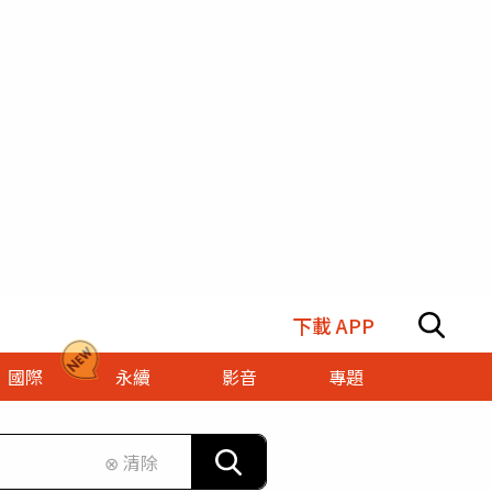
下載 APP
國際
永續
影音
專題
⊗ 清除