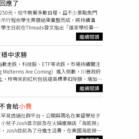
方回應了
具真的不好用，「美國人也很喜歡台灣的10元
250元，但午晚餐多數自理，且不少景點免門
子筆，寫完之後他瞪大眼睛看著我說「這筆也太
表示行程依學生票選結果彙整而成，將持續溝
之後他說他要為了這個筆來台灣（歐美的文具真
生日前在Threads發文指出「誰家學校畢旅
可帶找不到，只有立可白，也不好用」。不過，
消不辦。內容顯示，首日前往台中文化創意園區
品。有網友直言，「不要想太多，他們最喜歡的
繼續閱讀
網友認為，除麗寶樂園外，其餘多為免費景點，
，其實沒有人想要我們的原子筆。簡單來說，沒
校方是否並未積極規畫。貼文曝光後引來6萬多
至少有原子筆囉」。
置穩中求勝
就是花錢叫車載你們到台中、各逛一天的街，然
指數走跌，科技股、ETF等收跌。市場持續關注
收5250，我畢旅住長榮桂冠跟六福莊5400還
dterms Are Coming）進入倒數，川普政府
最多次就是自理」。從行程內容來看，麗寶樂
弦上，所帶來的紅利包括提高標準扣除額、增加兒
委員會相關程序辦理，經外聘委員及校內評審評
款利息免稅等，預估退稅金額逾千億美元。與此
、交通、停車、保險及門票等皆屬必要支出，費
繼續閱讀
將卸任的鮑爾，出任下屆聯準會主席，市場將其評論
否參與。校方則說明，招標前已請學生提出想去
，科技巨頭傾全力投入AI資本支出，驅動美股科技
見，後續將加強校內溝通，釐清對行程與費用的
不會給
小費
動能強勁，帶動加權報酬指數(含息)全年飆升
日罕見透過社群平台，公開與兩名在美留學兒子
使避險資金卡位黃金，金價2025全年大漲約
小兒子Josh首次談及在火鍋連鎖店「海底撈」
險猶存的環境下，投資人顯然更傾向「收益優
，Josh目前為了分擔生活費，在美國海底撈任
計，境外基金2025全年淨申購前10名中，固
一站就是七到八小時，甚至會忙到深夜十二點、
蘇皓毅表示，2026年仍持續看好風險性資產的