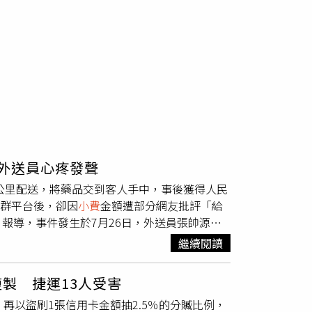
外送員心疼發聲
8公里配送，將藥品交到客人手中，事後獲得人民
群平台後，卻因
小費
金額遭部分網友批評「給
報導，事件發生於7月26日，外送員張帥源當
白，家中病患急需使用，希望能盡快送達，並
繼續閱讀
小費
。張帥源表示，該筆訂單實際配送距離約8
7分鐘完成配送，順利將藥品送到顧客手中。顧客
製 捷運13人受害
的
小費
，以表達感謝之意。張帥源透露，自己當
再以盜刷1張信用卡金額抽2.5％的分贓比例，
夠及時、安全地把急需藥品送達，就是自己最欣