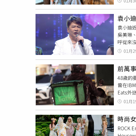
01月3
凌晨一
表現，
提到，有
大面向
袁小
言，美
是搭配
袁小迪
Jos
扣款策
吳美琳
兩小時
局新興
呼從來
沒有，
袋要拿
社會的
01月2
〈愛〉
比想像
苦，聽
付客人
前萬
隊老了
穫卻寥
48歲的
一番：
蓉感性
曾在IB
紀比較
小費
文
Eats
也拚了
職涯的
賢、陳
01月1
任教授
有點喘
Uber
風，「
時尚
格不入
豪、吳
ROCK 
或肯定
Housew