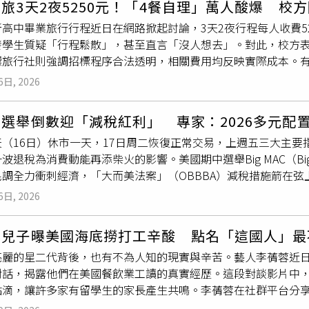
旅3天2夜5250元！「4餐自理」萬人酸爆 校
們看到三色原子筆全都目瞪口呆」。還有網友指出，歐美國家的文
高中畢業旅行行程近日在網路掀起討論，3天2夜行程每人收費5
，我曾經在梵蒂岡寫明信片時，借了一位美國女生10元的油性原
發學生質疑「行程鬆散」，甚至直言「沒人想去」。對此，校方
吧」，我說這是台灣來的可以送你，他再三確認真的可以收嗎，
旅行社則強調招標程序合法透明，相關費用均反映實際成本。有學
貴又難用）」、「歐洲文具真的好難用，我一直在歐洲想要買立
」，並貼出行程表，表示學校規定若投票率未達85%，畢旅將取
悉當地情況的旅客提出不同看法，認為原子筆並非最受歡迎的物
6日, 2026
街商圈，第二天安排城市探索活動，第三天則至麗寶樂園。部分
」、「當一個美國遊客手上永遠都是一張$5或者$10美金的時候
天午餐與1天晚餐需自理，質疑整體規畫欠缺吸引力，也有人認為
旅遊從業員，想要原子筆多過
小費
，但大家都不給
小費
的時候，
選舉倒數迎「減稅紅利」 專家：2026多元配
，網友們表示，「審計新村擠一個學校整個年級是瘋了嗎」、「
（16日）休市一天，17日周二恢復正常交易，上週五三大主要
幫你們訂過夜的房間，最後再幫你們買麗寶樂園的入場券」、「還
波退稅為消費動能再添柴火的影響。美國期中選舉Big MAC（Big Mi
午餐，你這是X小」、「什麼都自理怎麼行程不順便，全部字出現
民調全力衝刺經濟，「大而美法案」（OBBBA）減稅措施箭在
一收費景點。對於外界批評，得標旅行社回應，標案依公共工程
免、新增老年人扣除額6,000美元，以及
小費
、加班費與汽車貸
程公開。業者指出，遊覽車租賃、司機
小費
、領隊服務費、住宿
6日, 2026
普正式提名前聯準會理事華許（Kevin Warsh）接任5月即
並非單一項目可概括，若有疑義歡迎提出，學生亦可自行選擇是
鴿皮的鷹」，為2026年貨幣政策走向埋下變數。回顧2025年
，並依票數高低選出前三名納入招標規範。學校強調尊重學生意
蓉兒子曝美國海底撈打工辛酸 點名「這國人」最
勢領漲；台灣供應鏈同步搭上AI順風車，半導體與伺服器產業擴張
避免資訊落差造成誤解。
亮麗的星二代背後，也有不為人知的現實與辛苦。藝人李蒨蓉近
7%。值得關注的是，即便股市行情火熱，地緣政治與市場波動仍促
對話，揭露他們在美國餐飲業工讀的真實經歷。這段對談影片中，
，漲幅驚人。儘管行情看漲，但在利率政策走向未明、地緣政治風
點滴，讓許多家有留學生的家長產生共鳴。李蒨蓉在社群平台分享
可控」的多資產配置策略，而非重壓單一市場。根據基金觀測站統
生。他坦言工作內容遠比想像中繁重，不僅得長時間站立，有時
與平衡型基金占了8檔，股票型基金僅2檔。中租基金平台總經理