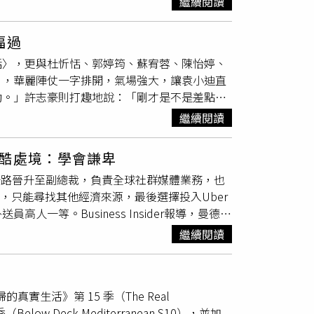
繼續閱讀
俐落，且桌位數由主管視工作表現分配。Josh
應分散布局半導體、雲端服務與電力基礎設施三
，但隨之而來的壓力與體力消耗也倍增。他坦
全球避險熱錢偏好的成熟國家如新加坡股市，或
福過
到相對應的
小費
，讓人感到相當挫折。影片中，
震盪修正空間，可把握股市回檔時機，落實紀律
話〉，更與杜忻恬、郭婷筠、蘇宥蓉、陳怡婷、
家庭客人，往往點餐不多卻長時間佔位，一坐就是
能力，適度配置中短天期的非投資等級債，或布
〉，華麗陣仗一字排開，氣場強大，讓袁小迪直
佔了我兩個桌位，坐兩個小時，結果一毛
小費
都
元走弱時受惠新興市場貨幣的匯兌收益。
動。」許志豪則打趣地說：「剛才是不是差點口
他認為，對許多留學生來說，打工是提早面對現實
虎」合體演出，歌曲挑的就是小虎隊的經典曲
互動、社會壓力與金錢觀念。他感嘆：「生活遠
繼續閱讀
予肯定：「我們看是很歡樂，但他們其實很辛
看到孩子在異地為生活奔波，從端盤、收桌到應
把他重現了，但看了也有點感傷，就是原來小虎
。她表示，有時孩子工作一晚下來筋疲力盡，收
酷處境：學會謙卑
沒有差太多。因為是唱跳，眾人也請陳孟賢講評
媽的我，邊聽邊心疼，但更多的是驕傲」。李蒨
8年，一路晉升至副總裁，負責全球社群媒體業務，也
走？你都站C位。」陳隨意卻解釋：「因為年
抗壓性，也是對金錢最真實的體悟。」她認為，
，只能尋找其他經濟來源，最後選擇投入Uber
吳俊宏跳得比較好。在熱歌勁舞環節，女歌手
來之不易」的重要契機。
一等。Business Insider報導，曼德爾
中空裝，一出場就讓全場氣氛沸騰。接著陳孟
全球社群媒體。近年來，他轉任行銷顧問與兼
目瞪口呆。康康一邊欣賞一邊笑說：「唱完還會
繼續閱讀
在心理治療師的建議下，於去年10月開始為
公司老闆喊話，建議他的歌路不妨多嘗試這類曲
大學碩士學歷投入外送工作，在社會期待中顯得格
週日晚間8點於中天娛樂台播出。陳隨意、沈建
形」處境，即便付出額外努力，也未必獲得回應
真實生活》第 15 季（The Real
制度，並未真正保障外送員的收入與尊嚴。此
（Below Deck Mediterranean S10），並加