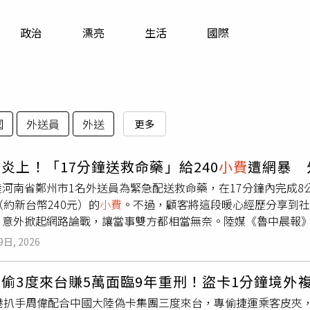
寵物
政治
漂亮
生活
國際
運勢
運動
梅酒
國
外送員
外送
更多
炎上！「17分鐘送救命藥」給240
小費
遭網暴 
陸河南省鄭州市1名外送員為緊急配送救命藥，在17分鐘內完成
（約新台幣240元）的
小費
。不過，顧客將這段暖心經歷分享到社
，意外掀起網路論戰，讓當事雙方都相當無奈。陸媒《魯中晨報》
線便接到第1筆訂單；顧客隨即來電表示，配送物品是人血清白蛋
9日, 2026
完成配送後，願意額外支付人民幣20元（約新台幣96元）作為
並非網路流傳的10公里。他在全程遵守交通安全的前提下，以1
偷3度來台賺5萬面臨9年重刑！盜卡1分鐘境外複
品後情緒十分激動，不斷向他道謝，並堅持掃碼支付人民幣50元
港扒手周偉配合中國大陸偽卡集團三度來台，專偷捷運乘客皮夾，
對方好意，還勸顧客趕緊照顧病人，不必一直道謝。他認為，能