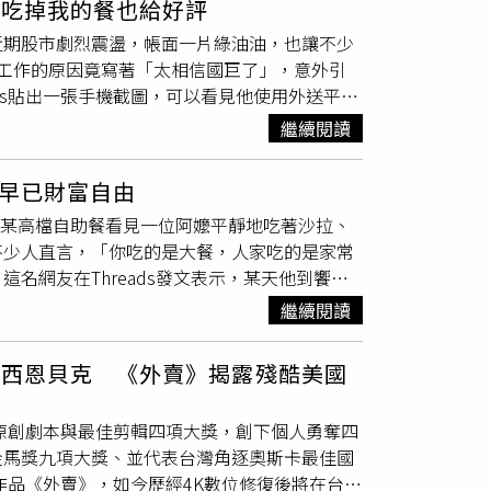
算吃掉我的餐也給好評
旅客外表年齡，只要看起來疑似未成年，就會要
對被害人道歉，犯後態度惡劣，請法院從重量處
近期股市劇烈震盪，帳面一片綠油油，也讓不少
身分證字號，旅館也沒有權限查詢個人資料，因
工作的原因竟寫著「太相信國巨了」，意外引
櫃檯也會視情況提高警覺。她指出，如果明顯是
ds貼出一張手機截圖，可以看見他使用外送平台
有問題；但若是成年男子帶著未成年少女前來
訂單，滿意度100%，而對方選擇提供外送服務
證件、登記基本資料，只要無法提出證件或身分
繼續閱讀
鄉民紛紛在底下留言，「相信國巨，UBER車
成年人若只是短暫休息、不過夜，是否就能開
字，把什麼都說了」、「所有的喜劇都來自悲
都必須年滿18歲，沒有「只休息就可以」的例
：早已財富自由
、股東紀念品，國巨倒好，直接送工作」、「國
家長透過手機定位發現孩子人在汽車旅館，並在
他在某高檔自助餐看見一位阿嬤平靜地吃著沙拉、
那行字的背景還是綠色的」、「還在套牢沒得賣
刑案或重大事件，不僅影響其他旅客觀感，也可
不少人直言，「你吃的是大餐，人家吃的是家常
不為過」、「他就算打翻我的外送，我都會給他
此多數業者寧可嚴格把關，也不願冒險通融。她
名網友在Threads發文表示，某天他到饗食
了都是淚，如有遇到我會打賞的」、「昨天叫的
此旅客不能只靠口頭報出身分證字號要求查驗，
沒有像一般人吃Buffet時選擇高單價的大魚
頭廠國巨的股價，今年4月2日還在246元，自4月
人喊話：「孩子們，未成年是不能來開房的，請
繼續閱讀
我們吃到飽要的是回本，不缺錢的人吃吃到飽，
月21日早盤一度下探608元，目前回到700元上
8歲連休息都不行」、「我快40歲了，每次去還
幾次」、「你吃的是大餐，人家吃的是家常便
真的是旺季，第一線店員辛苦了」，也有人分享
導西恩貝克 《外賣》揭露殘酷美國
便挑一間進去」、「老了有差餒，年輕的時候會
店家權益的必要措施。事實上，《旅館業管理規
母漢來海港城一堆這樣的阿公阿嬤」、「鼎泰豐
住。不過，多數汽車旅館基於風險管理及避免法
佳原創劇本與最佳剪輯四項大獎，創下個人勇奪四
吃到飽，根本賺爛」。也有人分享，「真的很多這
般旅館或飯店，部分業者則會允許16歲以上、未
金馬獎九項大獎、並代表台灣角逐奧斯卡最佳國
婦阿姨進來只喝了味噌湯和一點壽司就走了，對
作品《外賣》，如今歷經4K數位修復後將在台灣
「以前我們在飯店打工，有一組客人點了一份