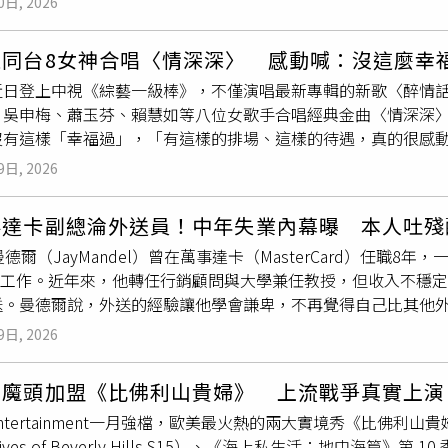
0日, 2026
點才能下班。他說，為了爭取更多
小費
，必須隨時保持笑容、手腳
但在投資策略方面，建議投資人採取多元配置。在AI投資領域，
時必須同時應對6到10桌客人，「桌數越多，
小費
才會高一點」
；區域配置上，除國人熟悉的美、台、日股之外，也可適度提高
迪同台8女神合唱〈情深深〉 感動喊：沒這麼幸
國的
小費
文化對服務生來說充滿挑戰，有時辛苦一整晚，卻收不
新興市場如越南的投資比重。蘇皓毅同時提醒投資人，股市仍有
近日登上中視《綜藝一級棒》，不僅演唱最新專輯的新歌〈醉情
h也直言點出部分客群的消費習慣問題。他分享，有些來自印度的
略，分批進場降低風險。債券配置方面，則建議視個人風險承受
、吳申梅、蕭玉芬、賴慧如等八位女歌手合唱經典金曲〈情深深
，甚至使用多張桌子，最終卻未給予任何
小費
。他無奈地說：「
市場美元債，以參與新興市場經濟復甦機會，另一方面也可在美
沒有這樣「幸福過」，「有這樣的排場、這樣的待遇，真的很感
真的很傷。」除了Josh，大兒子也在影片中分享自己的觀察。
小費
出來發了？」節目中陳隨意、沈建豪、吳俊宏再度以「三小
必經歷程。離開校園與家庭的庇護後，才真正學會如何面對人際
9日, 2026
，熟悉旋律一響，滿滿回憶殺，康康也為壯年版的『三小虎』給
中來得艱難。」作為母親，李蒨蓉在影片中難掩心疼。她坦言，
說練舞練了很久」，許志豪也深受感動：「小時候的偶像，你們
與主管壓力，甚至為了一兩塊錢的
小費
斤斤計較，實在讓人心酸
事達卡副總淪外送員！中年失業內幕曝 本人吐殘
也會變這樣子。」64年次的陳隨意則透露自己其實和小虎隊年紀
寥無幾；但偶爾也會因為拿到較多
小費
而短暫感到欣慰，「當媽
曼德爾（JayMandel）曾在萬事達卡（MasterCard）任職
「我覺得老陳（陳隨意）勇氣可嘉，而且你是不是有想往唱跳路線
地說：「原來端盤子端的，不只是餐點，是責任感、是體力、是
M工作。近年來，他轉任行銷顧問與大學兼任教授，但收入不穩定
大，就站中間啊。」更笑說自己站C位，作用是可以突顯沈建豪、
化對孩子而言，不只是收入來源，更是讓他們理解「每一分錢都
外送。曼德爾說，外送的經驗讓他學會謙卑，不再覺得自己比其他外送員高人
，郭婷筠、陳怡婷、吳美琳帶來〈給我幾秒鐘〉，三人身穿火辣
高峰，是在萬事達卡工作的8年期間，他一路晉升到副總裁，負責
隨意接棒演唱〈冬天裡的一把火〉，動感的節奏震撼全場，讓人
9日, 2026
，但這些工作並未帶來足夠的收入。為了創辦自己的公司，曼德爾
，就表示這是現場！」袁小迪也大感欽佩，當場對陳隨意的唱片
 Eats送餐。他坦言，自己起初抗拒從事零工，認為以哥倫比亞
說不定會更紅」。《綜藝一級棒》每週六晚間8點於中視頻道、每
女魔頭加盟《比佛利山貴婦》 上流戰爭真實上演
。然而，實際投入後，曼德爾深刻感受到外送員在城市中的「隱
俊宏化身「三小虎」。（圖／中視提供）
Entertainment一月強檔，歐美最火熱的兩大實境秀《比佛利山貴婦的
。曼德爾指出，外送平台向消費者收取高額費用，卻仍仰賴
小費
ives of Beverly Hills S15）、《海上私生活：地中海篇》第 10 季