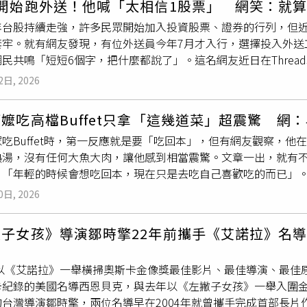
才開始跑外送！他喊「太相信1股票」 網笑：就
宿或休息，都不得辦理入住。她表示，櫃檯人員第一步會先觀察
、詐欺得利罪及行使偽造準私文書罪，至今仍狡辯不認罪，也沒
年台股持續走強，許多民眾開始加入投資股票、證券的行列，但
身分證件確認年齡。若旅客無法提供有效證件，即使能口頭報出
刑9年以上之刑。
套牢。就有網友發現，有位外送員今年7月才入行，選擇投入外送
法辦理入住。除了年齡查驗外，若有成年人陪同未成年人前來，
民共鳴「短短6個字，把什麼都說了」。這名網友近日在Threa
著孩子出遊住宿，或老師帶學生參加比賽、活動入住，通常不會
餐，而送餐的外送員自今年7月才開始跑外送，迄今已完成166筆
」，櫃檯便會進一步確認雙方關係，並要求成年同行者出示身分
2日, 2026
竟是「太相信國巨了」。貼文曝光後，吸引超過4萬人按讚，不少
認，同樣會拒絕入住，避免衍生後續爭議。不少網友也好奇，未
「買入國巨，平台相聚」、「相信國巨，公園相聚」、「短短6個
此，她表示，以自己任職的汽車旅館規定而言，不論住宿或休息，
嬤吃高檔Buffet只拿「這幾道菜」超震驚 網
「買國巨，騎車去，兄弟這單
小費
穩給你」、「別人只送馬克杯
到為何要如此嚴格，她解釋，最主要是為了避免後續糾紛。曾有
吃Buffet時，第一反應就是要「吃回本」，但有網友觀察，
市場勞動力」、「我悟了，買國巨同時要買UBER來對沖」、「
同下前往尋人，一旦警車停在旅館門口，容易讓路人誤以為發生
熱湯，沒有任何大魚大肉，讓他感到相當震驚。文章一出，就有
。也有人說，「清楚明瞭，多派幾張單給他吧」、「這個給
小費
都
原本準備入住的客人臨時取消，對旅館商譽及營運造成損失，因
「年輕的時候會想吃回本，現在只是去吃自己喜歡吃的而已」。這
、「即使吃掉我的餐，我也不會客訴你，我懂這種苦」、「說多
，汽車旅館櫃檯並非警政系統，沒有權限查詢民眾身分資料，因
，發現有位阿嬤自己坐在角落吃飯，默默吃著沙拉、炒飯、湯，並
 eats是外送員uber的第二趟，該不會…」。據了解，被動元件龍
能出示有效身分證件，就只能依法拒絕辦理入住，最後也向年輕
0日, 2026
讓他感到相當意外。貼文曝光後，許多鄉民紛紛在底下留言，「
向上衝，直至7月1日達到歷史高點1220元，結果一路溜滑梯，7
再來。」貼文曝光後引發熱烈討論，不少網友表示，「原來未滿1
在那個餐廳吃到自己所有想吃的東西，不必在好幾個櫃檯結帳好
要求看身分證」、「以前一直以為只是住宿有限制」、「U2暑假
撇子女孩》導演鄒時擎22年前攜手《艾諾拉》名
「財富自由的人，可能只是逛街逛累了想找地方坐著吃個飯，隨
館查驗身分通常較嚴格，但認為業者落實查驗證件是保障旅客及
本，現在只是去吃自己喜歡吃的而已，吃到撐很不舒服」、「天
要求旅館業者登記住宿旅客資料，並未明文規定未成年人不得入
5年以《艾諾拉》一舉橫掃奧斯卡金像獎最佳影片、最佳導演、最
0、炒青菜300、排骨炒飯310、湯250，阿嬤用差不多的價格
事糾紛，普遍規定未滿18歲者不得單獨辦理住宿或休息；至於一
卡紀錄的美國名導西恩貝克，與去年以《左撇子女孩》一舉入圍
就去吃飯的阿公阿嬤」、「以前也遇過，晚餐時間800多塊，貴
歲旅客，在取得家長或法定代理人同意書後，辦理入住。
的台灣導演鄒時擎，兩位名導早在2004年就曾攜手完成首部長片
姨來說，就只是日常打發一餐等級，轉身甩了6千給我當
小費
」、