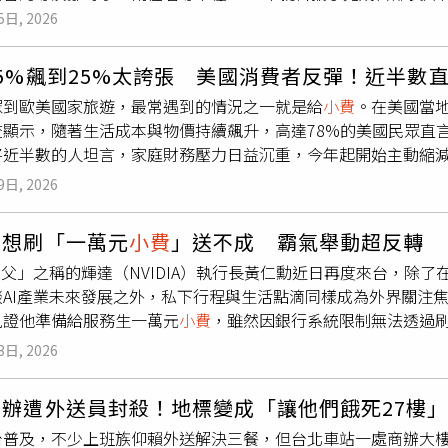
映，讓影迷得以重新回到兩位名導創作生涯的起點，一窺其最原
5日, 2026
0的龍蝦火鍋套餐，結果留下半隻都沒動就走人了」、「以前在日
年，製作成本不到3,000美元，卻完整展現了西恩貝克日後聞名
滿一船喔，結果人家吃不到一半就走了」。還有人說，「還有只
，必須在一天之內穿梭紐約曼哈頓的大街小巷，努力賺取足夠的
我隔壁桌的幾個阿姨，優雅地坐著，桌上一盤水果一盤餅乾、幾
15%飆到25%太誇張 美國消費者反彈！近半數
似平凡卻充滿壓力的一天，電影帶領觀眾看見城市底層勞動者不
的阿姨跟叔叔居然在吃切仔麵」、「之前在日本的五星級飯店用
眾到歐美國家旅遊，最常遇到的情況之一就是給
小費
。在美國當
。談起這部作品，西恩貝克坦言：「回頭來看，《外賣》確實成
了一小塊蛋糕，然後坐不到半小時」、「住附近、交通方便，大
查顯示，隨著生活成本與物價持續飆升，高達78%的美國民眾直
時並沒有龐大的資源與資金，只能用最直接的方式深入社群、理
東西還能吃，有時候是年紀大、不那麼擔心錢了只想要舒適，而
將近半數的人坦言，家庭財務壓力日益沉重，今年起開始主動縮
著融入這個社群，以尊重且負責任的方式講述他們的故事。」這
每日郵報》報導，餐飲科技公司Popmenu針對1000名美國成
》、《夜晚還年輕》乃至《艾諾拉》的核心精神。《外賣：4K數位
9日, 2026
們今年支付的
小費
少於2025年願意支付的金額。對此，分析師桑德斯（
成首部長片作品。（圖／光年映畫提供）本片創作靈感源自兩人
一方面來自於財務被通膨嚴重擠壓，另一方面則是無法接受
小費
送員無論晴雨、日夜奔波，讓他們萌生從這些移民勞工視角觀看
勳想刷「一萬元
小費
」送不成 霸氣舉動超反轉
在。在各大行業中，餐飲業受到的衝擊最為嚴重，高達35%的受
深入了解他們背負的債務、生活困境以及在異鄉打拚的真實故事
教父」之稱的輝達（NVIDIA）執行長黃仁勳近日再度來台，除了
的24%，而飯店、共享汽車、汽車維修和美髮沙龍等行業的
小費
烈的紀實感與生命力。拍攝過程更可說是獨立電影精神的最佳寫
談AI產業未來發展之外，私下行程與生活點滴同樣成為外界關注
水電等日常開銷暴增時，對額外支出的「
小費
疲勞」已達到臨界
營業期間進行取景；片中的許多顧客、路人甚至是真實出現在鏡
見證他準備給服務生一萬元
小費
，雖然因銀行系統限制無法透過刷
調查發現，將近四分之三的民眾注意到，商家結帳螢幕上的建議
劇情片之間的「混血電影創作」，不斷模糊真實與虛構的界線。他
眾印象十分深刻。刷卡付款意外卡關根據《中時新聞網》報導，美術
此外，有59%的民眾坦言在數位螢幕前會感到支付壓力，但該比
3日, 2026
在自家門口接收外送，只為捕捉最自然的城市樣貌。值得一提的
廳驥園用餐時，恰巧遇見黃仁勳與家人在包廂內聚會，黃仁勳當
對非傳統需要給
小費
的場所時，能毫無顧慮地按下「不給
小費
」
。對一般劇組而言，連日降雨無疑是惡夢，但對西恩貝克與鄒時
確認交易內容，原因是刷卡金額中額外多出1萬元，原來他希望將
花在「不必要
小費
」上的冤枉錢約為130美元（約新台幣4225元
光，讓整座城市呈現出迷人的光影層次，也為電影增添獨特的視
商辦遭外送員封殺！地標變成「讓他們餓死27樓
於銀行系統無法辨識或認列這筆額外款項屬於
小費
，因此交易最
元）。此外，願意給餐廳服務生20%以上
小費
的顧客比例，也從去年
能力，日後也成為西恩貝克作品最鮮明的特色之一。《外賣》所
台普及，不少上班族仰賴外送解決三餐，但台北車站一處商辦大
接著說出，「沒關係，我那邊還有現金」。黃仁勳作風親民事實
跌至15%。就連傳統上普遍會給
小費
的咖啡廳、餐車及速食店，