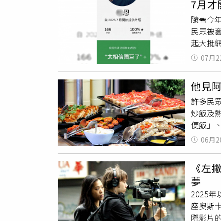
7月
論是住
竊盜罪
隨著今
求出示
有期徒
民眾被
此仍無
起大批網
家長帶
APP點
「休息
07月2
的原因
無法確
聚」、
房？對
他見阿
劇」、
外。談
許多民眾
巨增加
警方陪
炒飯及
+1」
能導致
便飯」、
好評」
也提醒
天堂用餐
uber
只要未
06月2
大肉，
底過開始
成年後
要的是
下。
是會被
《左
飯」、
北部旅
夢
想吃回
則》僅
202
小菜15
律、民
座奧斯
種沒事
滿18
際影片
有錢阿