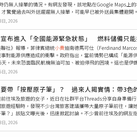
然切中當代現實。（圖／光年映畫提供）即便上映已超過二十年
時仍無人接單的情況。有網友發現，該地點在Google Maps
到了一家豆花店時，為了讓父母提早吃到，他當場掏出5000元替
威尼（BrendanSweeney）警告，這波「
小費
疲勞」對依賴這
，至今依然切中當代現實。尤其在外送平台高度普及的今日，觀
」，才驚覺過去叫外送遲遲無人接單，可能早已被外送員集體避開
：「黃仁勳四處插隊靠的是什麼秘訣？」並幽默分析，第一招是
僅提供基本服務」卻被索取
小費
感到不合理，例如到店自取外帶
轉卻經常被忽視的人們。正如西恩貝克所說：「二十年後，世界
段57號的北車商辦大樓，地圖名稱遭人惡搞修改，內容直接點名
公分的外國保鑣，「說真的有脾氣也變沒脾氣了」。貼文曝光後引
了不同面向的結果，超過半數的受訪者表示，如果能藉此調高員
8日, 2026
美國夢而苦苦掙扎。」從《外賣》到《艾諾拉》，從紐約街頭到
相同困擾，訂單經常卡住無人接單，如今看到地標內容後，才意
便」、「輝達成就一堆台灣家庭」、「與民同樂我真的服」、「
受菜單價格適度調漲。
旅程的起點，更是一封獻給城市邊緣人物的情書。睽違22年後，
員湧入留言區回應，不少人語氣直接指出，該地點「看到就棄單
認識他，而且是正向印象那種，自然會願意給他方便」，「哪裡
行，將於7月8日在台灣正式上映，誠摯邀請觀眾重新見證這部影
賓宣布進入「全國能源緊急狀態」 燃料儲備只能
是不是禁行機車？外送員靠什麼送？」直指問題核心，也有人直
台行程幾乎都能掀起話題，從夜市掃街、餐廳聚餐到與民眾互動，不
s://youtu.be/rY4YA5CR9v8
美聯社》報導，菲律賓總統
小費
迪南德馬可仕（Ferdinand Ma
合多名外送員說法，該地點被列為「地雷區」主要有多項原因。
式AI」時代來臨 核心重點全解析 黃仁勳「韓版兆元宴」吃百元熱炒 韓媒揭背後原因 台北夜空上演
戰事對能源供應造成的衝擊。政府指出，當前情勢已構成「能源
抵達，需繞路後再改為步行；其次，周邊難以停車，需另外尋找
COMPUTEX無人機展演超震撼
45天，未來恐面臨民航機無油可加、被迫停飛的困境。這也是伊
，例如27樓，增加大量時間與體力成本。有外送員指出，光是在
。該項緊急狀態初步將維持一年，由馬可仕親自領導應變委員會
步行距離與等電梯時間，一趟訂單往往需30分鐘以上，但實際報
5日, 2026
品的供應穩定與有序分配。同時，政府也指示相關單位加強監管
轉單。也有人語氣強烈表示，在這樣的配送條件下「怪不得狗都
。移工部門則被要求預作準備，以因應可能發生的中東地區菲律
有加價訂單，仍需評估風險與效率，「不是每單都值得接」，甚
及要帶「按壓原子筆」？ 過來人揭實情：帶3色
，菲律賓政府已開始向全國大量機車計程車司機及其他公共運輸從
另一方面，也有外送員提出改善方式，建議顧客可下樓取餐，或
前往埃及旅遊的女子，近日在社群平台Threads分享自身準
新台幣）。此外，部分城市也提供學生與上班族免費搭乘公車的措
降低配送難度；亦有人指出，提高
小費
或報酬有助於提升接單意
關旅遊經驗時，發現不少台灣旅客建議攜帶大量原子筆前往，讓
作與居住，其中約3萬1000人在以色列，約800人在伊朗。
」。整體而言，該商辦被標記為「地雷區」，並非單一因素造成
子筆？」該貼文曝光後，迅速掀起討論。不少曾前往埃及的網友
百人在政府協助下返國。另據菲律賓官員表示，一名菲律賓籍看護瑪麗安．
多重條件交互影響，導致外送員普遍選擇避開，進而形成長時間
歡按壓式的原子筆，如果你去商店買東西要殺價說誒我送你一隻
在以色列特拉維夫，因伊朗飛彈攻擊喪生。事發當時，她正協助年
27樓」，外送員指出交通與配送困難導致接單意願低。（圖／翻攝自
3日, 2026
作人員原子筆，後來他還讓我們去駕駛艙的位置上面拍假裝開船
「是真的，20年前去埃及旅遊時聽到這件事，特地準備了很多按