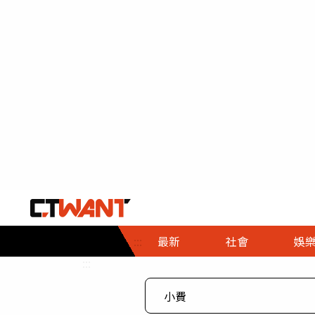
社會首頁
娛樂首頁
財經首頁
政
:::
最新
社會
娛
時事
即時
熱線
:::
直擊
大條
人物
調查
專題
３Ｃ