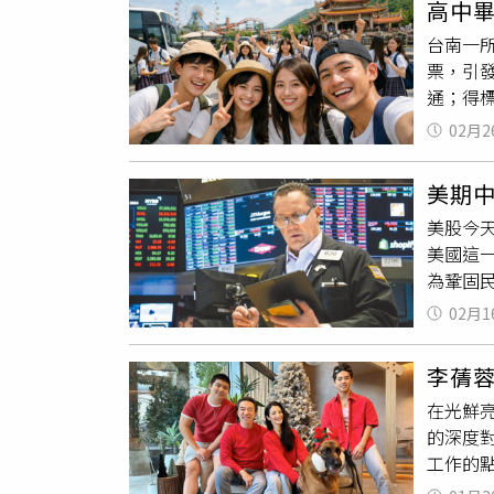
高中畢
筆，他
台南一所
原子筆
票，引
好寫了
通；得標
的都又
這麼破
也有熟
02月2
及一中
還是錢
加上3
有埃及
美期中
人點讚
美股今天
後再花錢
美國這一
有附早
為鞏固
園為唯
童稅收抵
定，全
02月1
同時，川
用結構
為「披著
的景點
李蒨
類股強
疑問，
在光鮮
29.4
的深度
64%
工作的
先、波動
職服務
定收益型