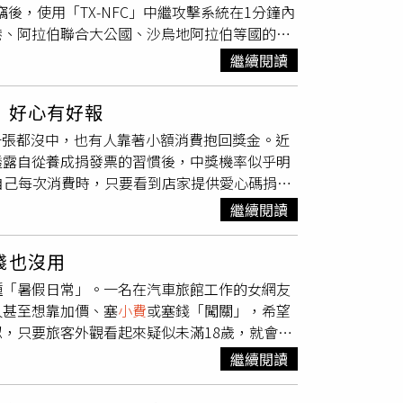
後，使用「TX-NFC」中繼攻擊系統在1分鐘內
公開表揚外送員，卻引來部分網友批評
小費
金額
港、阿拉伯聯合大公國、沙烏地阿拉伯等國的實
言，看見好心顧客無端遭受網暴，心裡相當難
就先收到銀行通知。全案曝光源自今年3月
事件始末，張帥源特地在個人社群發文澄清，說
繼續閱讀
，驚覺歹徒用她名義在國外盜刷，因此報案，警
評，讓這起原本充滿善意的暖心事件，不再因網
聲押，諭令交保及限制出境，事後組成專案小組
：好心有好報
共通點：13名被害者都搭捷運被偷、盜刷地點集
人一張都沒中，也有人靠著小額消費抱回獎金。近
周偉出門固定戴漁夫帽和口罩遮臉，意圖增加執
透露自從養成捐發票的習慣後，中獎機率似乎明
小組對周偉加強監控，3月31日第二次收網逮
，自己每次消費時，只要看到店家提供愛心碼捐
家旅館兩、三天就換，而且有反覆實施犯罪之
，只有無法捐出的發票才會留給自己兌獎。她表
以數位鑑識還原周偉手機，查出他和大陸偽卡集
繼續閱讀
錄分享，包括114年5、6月期中獎4200
卡晶片資料即可複製假卡，為何需要扒手拍照？
0元，讓她笑說，彷彿真的驗證了「好心有好報」。貼
害人信用卡拍起來，將來可推託消費者確實到店
錢也沒用
耶，叫外送每次都會給30元
小費
，結果這次發
結越南、香港等地的特定商店，業者接受刷卡，
種「暑假日常」。一名在汽車旅館工作的女網友
！行善之人，必有後福」、「真的會，但前提是不
偉在去年12月3日到12月14日、12月28日
人甚至想靠加價、塞
小費
或塞錢「闖關」，希望
、「我最近幾次也都很常中獎，想想可能是因為
、藍線及高雄捷運，他扒竊手段高超，不用像電
，只要旅客外觀看起來疑似未滿18歲，就會要
是服務業，看那些發票都要分開打的越不會
夾，部分被害人皮夾放包包裡，照樣被他摸走而
在Threads分享「汽旅櫃檯日常」及「汽旅
額是128萬4417元；周偉供稱，他每盜刷一張
繼續閱讀
不少人以為只要願意多付一點錢，甚至私下塞
小
官有追問皮夾現金去向，是否已被當成
小費
花掉，
，都不行！」因為未滿18歲者依店內規定，不
組織犯罪條例》參與犯罪組織罪、《刑法》加重