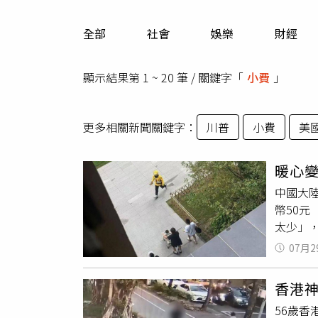
人物
汽車
全部
社會
娛樂
財經
專欄
房產新勢力
顯示結果第 1 ~ 20 筆 / 關鍵字「
小費
」
更多相關新聞關鍵字：
川普
小費
美
暖心變
中國大
幣50元
太少」
天剛上
07月2
主動表示
公里，
香港神
收到藥
56歲香
時婉拒