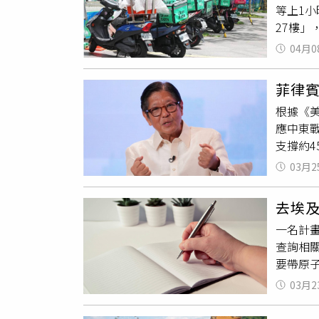
年來依
等上1小
夏夜市，
執行長斯
不平等
27樓
文表示
對於「
城市運
西路一
190
仍釋出
04月0
所謂的
期都有
意給方
樂意接
擎創作
批外送
個人都
行銷發
菲律
孝西路
勳每次返
請上：http
根據《
單。綜
黃仁勳演講揭「代理
應中東
接騎車
科技秀 
支撐約
高樓層
的國家
再加上
03月2
生必需
棄單或
等行為
出即使
去埃
的影響
情況。
一名計畫
2664
付，以
查詢相
東地區工
的價格
要帶原
前僅有數
配送等
們很喜
28日
他們餓死
03月2
送給工
付」、