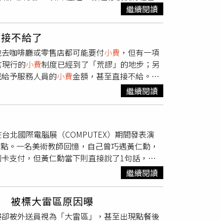
始、也最純粹的電影創作精神。《外賣》誕生於
繼續閱讀
本料理店打工，有客人點了藍鰭鮪魚腹這類高級海
全球的創作風格。故事描述一名無證件的中國移民
吃水果的，吃完就閃的阿婆」、「有次住君品飯
小費
，以償還偷渡來美所背負的高額債務。透過
杯茶，簡簡單單」、「去漢來本館吃下午茶，我
直接不給了
為人知的處境，也揭露了美國夢背後殘酷而真實
自助餐時，曾看過一位貴婦進來只倒了一杯咖
地去咖啡廳或零售店都可能要付
小費
，但有一項
為我之後所有作品的藍圖。」他表示，自己與鄒
概中產以上的人會這樣，簡單說就是他覺得這裡
言現行的
小費
制度已經到了「荒謬」的地步；另
解人物，並在真實環境中拍攝。「我們是邊做邊
非真的很有錢」。
減給予服務人員的
小費
金額，甚至直接不給。根
樣的創作方法，也成為他日後拍攝《歡迎光臨奇
年人進行民調，結果顯示，有44%的消費者表
繼續閱讀
紀念版》是鄒時擎（左）與西恩貝克在2004年
Neil Saunders）說明，大眾對於
小費
的
當時居住於紐約華人餐館樓上的生活經驗。每天
比例不斷調高，以及被要求支付
小費
的場景變得
紐約的念頭。鄒時擎更花費大量時間與餐館員工
訪者承認已經減少內用給的
小費
；其次是生鮮外
。許多劇情細節皆來自這些第一手訪談，使電影
在台北國際電腦展（COMPUTEX）期間發表演
收入也出現顯著下滑。顯見消費者在面對食品、
照。由於劇組沒有能力封閉場景拍攝，只能在餐
焦點。一名美術教師回憶，自己曾巧遇黃仁勳，
點。許多美國民眾將矛頭指向普及化的數位結帳
頭前的紐約居民。西恩貝克形容這是一種介於紀
卡支付，但黃仁勳當下則直接說了1句話，讓
小費
比例越來越高，動輒從15%、20%或飆升至
們甚至透過網路徵求民眾，支付5美元酬勞邀
教師劉大衛透露，2023年5月底到台北知名
例已較半年前的66%明顯下降，反映出越來越多
繼續閱讀
是，《外賣》拍攝期間恰逢紐約當年最潮濕多雨
時前往櫃檯結帳卻在刷卡時發生插曲，銀行端突
的選項。調查數據發現在過去一年中，消費者估
擎來說卻成了意外的禮物。濕漉漉的街道反射著
這筆金額作為服務生的
小費
一同刷卡支付，不
），低於2025年底調查時的150美元（約新台幣
覺魅力。這種善於擁抱意外、將現實轉化為電影
」 被標大雷區原因曝
終未能成功完成。最後黃仁勳向店員指了指後方
的45%降至41%；外送員的減幅更劇烈，從
關注的移民議題、勞動處境與社會不平等，二十
樓卻被外送員視為「大雷區」，甚至出現點餐後
上，黃仁勳私下相當親民，他也陪著父母去逛寧
近半年內的
小費
比例同樣全面走低。Popmenu