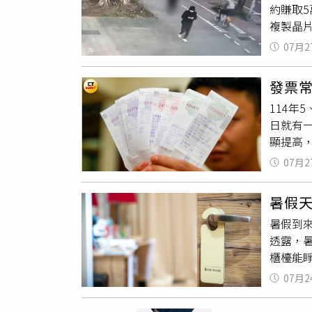
約賺取5
慰的事
複製晶
過低，
體店面
受，認
07月2
中，一
明配送
方將周
路輿論
發票
擴大清
114年
中東南
日就有
法人員
顯提高，
人便聲
贈，就
虞，他
07月2
示，自從
團的微
元、11
檢察官
暑假
文曝光
內實體
暑假到
票總共
實際上並
透露，
能預設
到今年
櫃檯能
月初都
影劇情
求出示身
中」。
毫無感覺
07月2
冷知識
卡可分到
費
，就
不過周