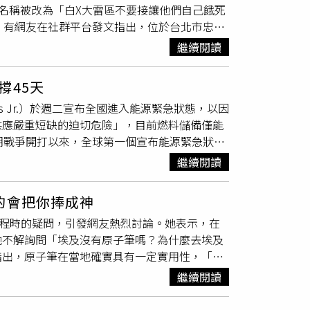
，《外賣》所關注的移民議題、勞動處境與社會
上的名稱被改為「白X大雷區不要接讓他們自己餓死
現場排隊民眾買單。有網友事後在Threads發
份收入的基層勞工衝擊最大；他也補充，消費者
眾更能從主角疲於奔命的身影中，看見那些維持
。有網友在社群平台發文指出，位於台北市忠孝
直接全場買單，第二招則是身旁跟著一群身高約
、或在一般零售店接受招待等。儘管如此，調查
上依然有許多人像片中的男主角一樣，為了追尋
該處為外送「拒單區」。他表示，自己與同事長
發大批網友討論，「請客、態度又客氣，自然願
工基本薪資並徹底廢除
小費
制度，他們其實非常
繼續閱讀
奧斯卡頒獎台，這部作品不只是西恩貝克與鄒時
識到原因可能與地點條件有關。貼文曝光後，大
甘心被他插隊」，也有網友指出，「大概路上每
《外賣：4K數位紀念版》由光年映畫及政駒共同
」，甚至形容已形成默契。有外送員反問，「忠
是插隊？大家明明是在排隊領免費豆花」。黃仁
響當代獨立電影的重要經典。電影官方正式預告
撐45天
言該區「一律拒單」，除非報酬提高才會考慮接
只圈粉無數，也成為關注焦點。 懶人包／
rcos Jr.）於週二宣布全國進入能源緊急狀態，以因
首先，忠孝西路為機車禁行路段，外送員無法直
供應嚴重短缺的迫切危險」，目前燃料儲備僅能
停車地點；再者，實際配送還需進入大樓並送至
朗戰爭開打以來，全球第一個宣布能源緊急狀態
台北車站周邊尋找停車位就可能耗費約20分鐘，
，負責確保燃料、食品、藥品、農產品及其他民
酬有限，「時間成本不成比例」，因此多半選擇
繼續閱讀
，嚴防石油產品出現囤積、哄抬價格及操控供應
不送」。留言區中亦有外送員分享實際經驗，指
賓公民撤離與救援行動。為減輕油價飆升對民眾
至認為會接這類訂單的，多半是剛入行者或特殊
的會把你捧成神
業人員發放補助，每人可獲得5000披索（約
在備註中說明取餐方式，例如改在捷運出口交
備行程時的疑問，引發網友熱烈討論。她表示，在
施。官方統計顯示，約有240萬名菲律賓人在中
願，甚至直言「沒有送不了的地方，只有送不了
她不解詢問「埃及沒有原子筆嗎？為什麼去埃及
儘管中東局勢緊張，多數人仍選擇留在當地工作，目
，而是機車禁行、停車困難、需繞路步行及高樓
指出，原子筆在當地確實具有一定實用性，「他
德維拉（Mary Ann de Vera）於2月
無人接單的情況。台北車站商辦地標遭改為「讓
原子筆通常可以殺價成功，然後我們搭河輪然後
長照護對象前往防空避難所。
Threads）
繼續閱讀
的照片」、「上廁所要付錢，但給筆可以不用
壓式原子筆準備買東西 殺價使用，還有三色原子