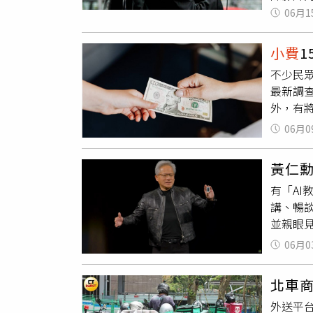
正式上
06月1
360
2004
鮮，滿
外送員
店……
小費
這段看
隔壁桌
不少民
的一面
啡、拿
最新調
時擎當
舒服或
外，有
學，試
據外媒《
幻城堡
06月0
示，他
攜手完
怨氣，
看著外
黃仁
無所不
聊天，
有「AI
送服務
散發強
講、暢
住房與
廳正常
並親眼
系統，
錄片與
在場民
25%。
06月0
請對方
川菜餐
人在面
的六月
然來電
計自己
霓虹燈
北車
過，由
4875
語言的
外送平
包廂，
23%大