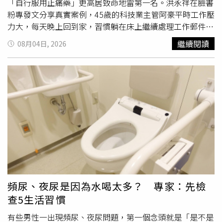
「自行服用止痛藥」更高居致命地雷第一名。洪永祥在臉書
粉專發文分享真實案例，45歲的科技業主管阿豪平時工作壓
力大，每天晚上回到家，習慣躺在床上繼續處理工作郵件、
滑手機追劇，更常在睡前喝一杯威士忌配鹹酥雞當宵夜；有
繼續閱讀
08月04日, 2026
時候為了維持運動習慣，晚上跑完5公里大量流汗後，沒補
充水分就直接休息；頭痛時，更習慣隨手吞幾顆止痛藥，直
到健康檢查發現腎絲球過濾率（eGFR）明顯下降且出現蛋
白尿，才驚覺事情嚴重。洪永祥示警，臨床上，腎臟通常不
是突然壞掉的，而是多年累積的不良生活習慣，讓腎臟長期
承受過度壓力。 腎臟不只是人體的過濾器，更承擔著調節
血壓、水分、電解質與維持代謝平衡的重任；洪也盤點了
「睡前十大傷腎行為排行榜」，幫助大家檢視自己的生活習
慣。・第十名：密閉房間內長時間燃燒廉價香氛蠟燭或線香
許多人喜歡睡前點燃線香或是香氛助眠，然而燃燒劣質香品
或香氛可能產生細懸浮微粒（PM2.5）與揮發性有機物
（VOCs）。雖然腎臟並非直接「過濾空氣毒素」，但長期
頻尿、夜尿是因為水喝太多？ 專家：先檢
吸入污染物會誘發全身性氧化壓力與慢性發炎，進而傷害血
查5生活習慣
管內皮，間接增加腎臟負擔。睡前若習慣使用香氛產品，應
避免在密閉空間長時間燃燒，並務必保持房內空氣流通。・
有些男性一出現頻尿、夜尿問題，第一個念頭就是「是不是