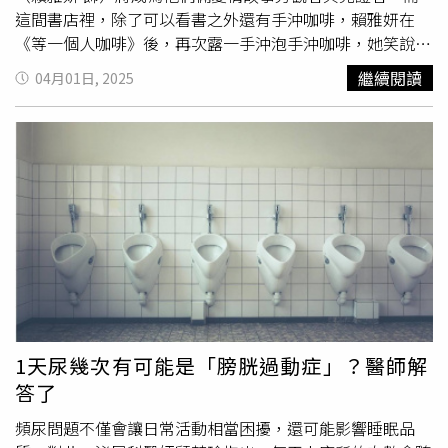
力或心理因素，可學習放鬆技巧或適量運動；若為生活習慣
這間書店裡，除了可以看書之外還有手沖咖啡，賴雅妍在
影響，則應減少睡前飲水、避免咖啡因及減少情緒波動；若
《等一個人咖啡》後，再次露一手沖泡手沖咖啡，她笑說：
為環境因素，則可嘗試改善睡眠環境，如使用耳塞、眼罩
「手感依舊，沖出來還是一樣美味。」施柏宇（右）、程予
繼續閱讀
04月01日, 2025
等。此外，洪萁延醫師分享，臨床上常用於治療失眠的穴位
希（左）在書店一見鍾情。（圖／阿榮影業提供）在電影
中，神門穴位於腕部內側小指側腕掌橫紋上，尺側屈腕肌腱
中，施柏宇和程予希在書店裡一見鍾情，問及賴雅妍現實生
橈側凹陷處；內關穴位於前臂掌側，腕橫紋往上2寸，掌長
活中是否相信一見鍾情，賴雅妍毫不猶豫地笑說：「我其實
肌腱與橈側屈腕肌腱之間，這兩個穴位皆可自行按壓，有助
很難相信一見鍾情，可能是因為我還沒碰到過吧！我認為相
改善睡眠品質。原文出處：長庚醫訊第四十六卷第三期【延
處過後產生的感覺，會比一見鍾情還要持久。」而身為電影
伸閱讀】翻來覆去總是睡不著？不只是咖啡因惹禍！「5大
中第一次就看對眼的當事人，程予希與施柏宇則表示：「第
心理問題」致失眠一次看失眠未治療小心造成「失眠惡性循
一印象可能會產生好感，但會比較在意是相處、聊天的感
環」！ 擔心傳統安眠藥副作用適合用１藥
覺。」賴雅妍透露林子閎（右）容易害羞。（圖／阿榮影業
https://www.healthnews.com.tw/readnews.php?
提供）《夏日最後的祕密》以「祕密」為核心，施柏宇、程
id=64727
予希、林子閎心裡都藏著不能說的話，而愛情也是其中之
一。當被問及如何看待這些「有祕密的戀愛」，賴雅妍妙
回：「我覺得最難忍的兩件事，一個是
尿意
，一個是愛
1天尿幾次有可能是「膀胱過動症」？醫師解
意！」她直言，喜歡一個人真的很難藏，無論再怎麼克制，
答了
周圍的人一定會察覺，「或許你覺得自己藏得很好，但其實
全校的同學，甚至書店老闆娘都早就知道了！」這番幽默相
頻尿問題不僅會讓日常活動相當困擾，還可能影響睡眠品