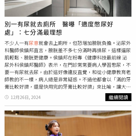
性造成疲乏，導致將來會膀胱無力，另外尿液留在膀胱過
久，還會引發膀胱發炎、尿道發炎等問題。蔡樹衛也提到，
有攝護腺肥大的病人，在膀胱脹久了，會失去感覺或是因括
別一有尿就去廁所 醫曝「適度憋尿好
約肌無法放鬆，導致到廁所尿不出來，這時常常必須到醫院
處」：七分滿最理想
導尿或插尿管，年輕女性或老年人則會因為小便滯留過久導
致容易感染；長時間的反覆憋尿除了細菌感染，也可能引起
不少人一有
尿意
就會去上廁所，但恐增加膀胱負擔。泌尿外
泌尿道結石、尿液滯留造成逆流，最後導致腎功能惡化，如
科醫師侯鎮邦直言，膀胱差不多七分滿時再排尿，這樣逼尿
此將得不償失。《預防憋尿5措施》1.出發前2小時控制喝水
肌輕鬆、膀胱更健康。侯鎮邦在粉專《健康科技最前線 泌
量，開車上高速公路前及過程，避免喝太多水。2.不要喝一
尿外科侯鎮邦醫師》表示，在門診常常要病人學習憋尿，不
些利尿飲料，像是咖啡、茶、可樂，這些含咖啡因的飲料會
要一有尿就去尿，由於這好像違反直覺，和從小健康教育老
讓你更快產生
尿意
。3.看到加油站、休息站，就趕快下車排
師教的不一樣，病人總是非常疑惑。不過他都會以「滿的牙
尿，以免憋尿憋到身體出毛病。4.在車上先備妥如空瓶罐、
膏比較好擠，還是快用完的牙膏比較好擠」來比喻，讓大家
塑膠袋、集尿器、成人尿布或男性尿套等，情急下可以使
好懂。侯鎮邦指出，答案顯而易見，當然是裝滿的牙膏比較
繼續閱讀
12月26日, 2024
用。5.長期服用攝護腺藥物者記得按時服用藥物。
好擠，膀胱也是一樣，充盈的膀胱排尿對膀胱而言是比較輕
鬆的，相反的，只有少量尿就去排尿，反而會增加膀胱的負
擔。 至於為什麼排尿的時候，膀胱「七分滿」是最理想
的？侯鎮邦說，因為這時候膀胱壓力剛剛好，膀胱壁的張力
處於「黃金區」，壓力不會過高或過低，逼尿肌能用最小的