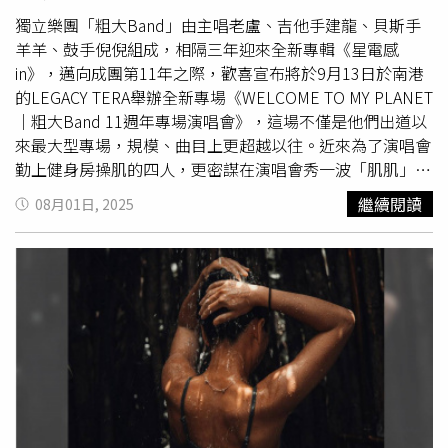
去需從肛門進行檢查，顧芳瑜說，像診所現已採用「腹部超
音波」，從肚皮即可清楚觀察攝護腺大小，舒適度大幅提
獨立樂團「粗大Band」由主唱老盧、吉他手建龍、貝斯手
升，不必再害怕就診。治療上，攝護腺肥大可視情況採藥物
羊羊、鼓手倪倪組成，相隔三年迎來全新專輯《星電感
治療，或選擇水蒸氣消融術、攝護腺拉提等微創手術，特別
in》，邁向成團第11年之際，歡喜宣布將於9月13日於南港
適合希望縮短恢復期的職場中壯年男性。膀胱過動症則以藥
的LEGACY TERA舉辦全新專場《WELCOME TO MY PLANET
物穩定神經訊號為主，但因需長期服藥，有些患者會感到心
｜粗大Band 11週年專場演唱會》，這場不僅是他們出道以
理壓力，也可考慮經皮脛神經電刺激（PTNS）或每日貼片
來最大型專場，規模、曲目上更超越以往。近來為了演唱會
等替代療法。顧芳瑜建議，40歲以上男性可上網搜尋或至診
勤上健身房操肌的四人，更密謀在演唱會秀一波「肌肌」，
所索取「IPSS攝護腺評量表」，透過簡單問卷自行檢測泌尿
建龍笑說：「要脫我沒問題啊，就怕經紀人應該會氣瘋，然
繼續閱讀
08月01日, 2025
狀況，若分數達10分以上就應儘早就醫，以免延誤。
後可能肌肉不夠大狂掉粉！」粗大Band團名大玩諧音梗，
並暗藏團員的初心。（圖／粗大Band提供）團名「粗大
Band」令人聽了莞爾，這也是他們出道11年一路走來貫有
風格，有趣諧音梗團名更暗藏了他們成團的初心，老盧表
示：「這個團名，是初代團員們一致通過的投票結果，雖然
常被各方朋友及前輩們『建議』要改團名，但我對這個團名
有一種莫名的執著，或許這團名代表了我們心中那一點叛逆
反抗的聲音。」不過被問到頂著這個團名走天下有無遇過什
麼糗事，建龍笑說：「記得有一場活動剛好有政府官員在台
上介紹，看到我們的團名遲遲無法念出來，最後他還是念出