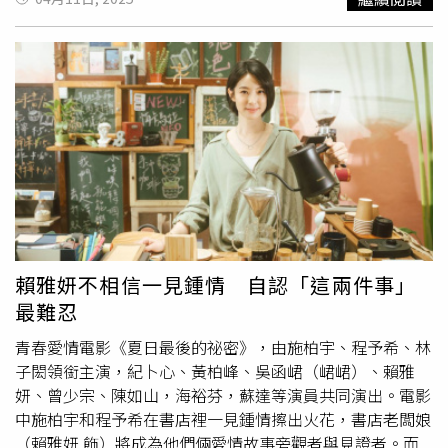
發生兩次以上則為「多次發作型」。長庚醫院中醫針傷科洪
萁延醫師指出，中醫認為睡眠與陰陽及衛氣營血密切相關，
符合「天人相應」的概念。隨著日落，人體陽氣漸衰，陰氣
漸盛，產生睡意；當陰氣消退，陽氣漸旺，則為醒來之時。
這一理論與現代醫學所述的生理時鐘相符。失眠往往源於人
體陰陽失調。失眠成因多 兩方面評估睡眠品質現代人失眠
原因繁多，包括心理因素如過度擔憂、焦慮及壓力過大；精
神疾患如憂鬱症及焦慮症；身體疾病所引起的各種疼痛問
題；生活習慣如睡前使用3C產品或攝取咖啡因；環境因素
如噪音及光線干擾；以及其他因素如不寧腿症候群、睡眠呼
吸中止症等。洪萁延醫師指出，評估睡眠品質主要從兩方面
著手，一為睡眠時間，包含睡眠時長、入睡時間、是否難以
賴雅妍不相信一見鍾情 自認「這兩件事」
入睡（超過30分鐘）或早醒。成年人充足睡眠約為6至8小
最難忍
時，但因人而異。理想的睡眠應順應自然規律，盡量在晚上
11點前入睡。另一方面則為睡眠品質：是否頻繁作夢、是否
青春愛情電影《夏日最後的祕密》，由施柏宇、程予希、林
中斷睡眠、醒來後再入睡的難易度，以及是否有夜尿問題
子閎領銜主演，紀卜心、黃柏峰、吳函峮（峮峮）、賴雅
（一晚至少兩次因
尿意
而醒）。按摩神門穴、內關穴 改善
妍、曾少宗、陳如山，海裕芬，蘇達等演員共同演出。電影
睡眠有幫助治療失眠首先需找出病因，並相應調整生活習
中施柏宇和程予希在書店裡一見鍾情擦出火花，書店老闆娘
慣。若為身體疾病或藥物引起，應先治療相關疾病；若為壓
（賴雅妍 飾）將成為他們倆愛情故事旁觀者與見證者。而