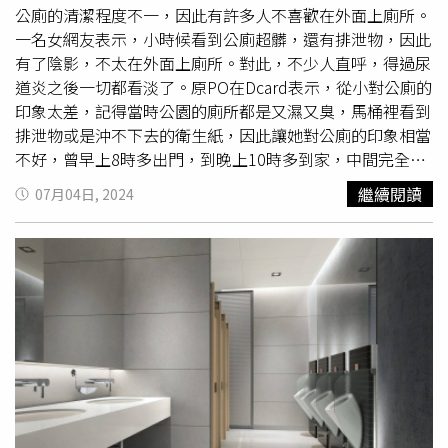
須堅強」。奈爾表示，當下帶給他安慰的，是靠著背誦妻子
公廁的清潔程度不一，因此有許多人不喜歡在外面上廁所。
所寫的詩，所幸在（15日）週一早上6點左右，電梯操作員
一名女網友表示，小時候看到公廁超髒，還有排泄物，因此
回來上班，並打開電梯門，此時距離奈爾被困在電梯內已有
有了陰影，不太在外面上廁所。對此，不少人直呼，得過尿
42 小時，而他獲救後所做的第一件事，就是打電話給妻
道炎之後一切都看淡了。原PO在Dcard表示，從小對公廁的
子，而妻子並不知道失蹤的丈夫居然被困在她所工作的地
印象太差，記得當時公園的廁所都是又濕又臭，馬桶裡看到
點。奈爾的遭遇經媒體曝光後引起了廣泛關注，當地官員在
排泄物或是沖不下去的衛生紙，因此讓她對公廁的印象相當
事後下令開展調查，並讓3名負責維修電梯的工作人員停
不好，曾早上8時多出門，到晚上10時多到家，中間完全沒
職，另據醫生表示，奈爾獲救後情況穩定。印度一名59歲男
有上廁所。原PO透露，當然有些地方的廁所可能還算乾
繼續閱讀
07月04日, 2024
子被困在醫院電梯內42小時，直至電梯操作員過完周末上班
淨，例如捷運站、餐廳、咖啡廳等，自己也會趁能遇到相較
才得救。（圖／翻攝自X）
乾淨廁所的時候，讓自己趕快上，但還是蠻害怕公廁的，進
去得憋著氣，深怕聞到不想聞的味道，然後幾乎不換氣的情
況下，趕快尿完、趕快出來。不僅如此，她也提到，因為不
想在外如廁，會不自覺的降低飲水量，同事都嚇壞，說她是
駱駝，也會憋尿，例如預計兩小時後就會到家，即使已有
尿
意
，這兩小時還是會放棄在外如廁，一路憋回家，以上真是
不良示範。貼文一出引起討論，網友紛紛留言「憋到住一次
院就會放棄，在外面該上還是得上」、「討厭流動廁所真的
很髒」、「得過尿道炎之後一切都看淡了，會自備衛生紙跟
濕紙巾」、「公廁必定選蹲的，坐著的一律不上，就算酒精