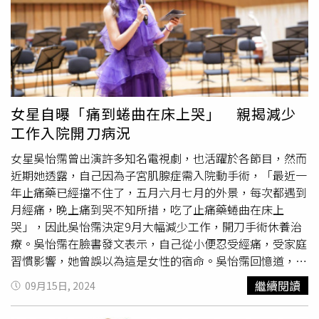
力氣完成工作，但如果尿太少就跑去排尿，反而增加膀胱負
擔，這時候膀胱壁沒有被充分拉伸，逼尿肌必須更費力地收
縮，才能把少量尿液排乾淨，而且頻繁小量排尿會讓膀胱延
展性變差，儲尿能力下降，進一步形成頻尿問題。侯鎮邦提
醒，所以養成正確習慣很重要，感覺膀胱差不多七分滿時再
排尿，這樣逼尿肌輕鬆、膀胱更健康，而且大家放心，不會
因為七分滿排尿而造成尿路感染。
女星自曝「痛到蜷曲在床上哭」 親揭減少
工作入院開刀病況
女星吳怡霈曾出演許多知名電視劇，也活躍於各節目，然而
近期她透露，自己因為子宮肌腺症需入院動手術，「最近一
年止痛藥已經擋不住了，五月六月七月的外景，每次都遇到
月經痛，晚上痛到哭不知所措，吃了止痛藥蜷曲在床上
哭」，因此吳怡霈決定9月大幅減少工作，開刀手術休養治
療。吳怡霈在臉書發文表示，自己從小便忍受經痛，受家庭
習慣影響，她曾誤以為這是女性的宿命。吳怡霈回憶道，母
親經痛時曾經痛到幾乎暈倒在浴缸，而她自己也曾接受過各
繼續閱讀
09月15日, 2024
種治療，包括中醫、針灸、熱敷、調整飲食作息、運動等。
然而這些措施對於她的子宮肌腺症似乎效果有限。吳怡霈說