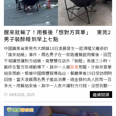
然而女性缺乏這種優勢。對此，波士頓骨盆底治療師艾莉西
亞傑弗瑞托馬斯（Dr. Alicia Jeffrey-Thomas）指出，女性的
身體「不適合站立排尿」。艾莉西亞傑弗瑞托馬斯進一步表
示，「當女性站著排尿時，骨盆底肌肉無法完全放鬆，會導
致膀胱中的尿液無法排空。」報導指出，人體膀胱排尿不完
醒來就輸了！用餐後「想對方買單」 東莞2
全，醫學上稱為「尿滯留(urinary retention) 」，可能引發
男子裝醉睡到早上七點
多種健康問題，且不論男女，若在淋浴時下半身有開放性傷
口，尿液中的細菌可能順著水流侵入皮膚誘發感染症，不過
中國廣東省東莞市大朗鎮18日凌晨發生一起滑稽又離奇的
風險相對較低。但專家仍提醒，民眾仍應盡量避免相關行
「誰來結帳」事件，兩名男子在一家路邊餐館用餐後，因互
為，以降低未來發生尿失禁、尿道感染及其他泌尿系統疾病
不相讓想讓對方結帳，竟雙雙在店外「裝睡」長達三小時。
的風險。
最終在警方到場勸導下，其中一人被
尿意
憋醒，才無奈買單
結束鬧劇。根據中國媒體報導指出，餐廳業者19日受訪問時
回憶，當天凌晨兩名男子進店消費，總金額約為人民幣一百
多元。用餐結束後，其中一人表示讓對方付錢，沒想到聽到
要結帳的那一方立刻「睡著」，另一人也隨即效仿，雙雙倚
繼續閱讀
04月20日, 2025
在椅子上假寐，誰也不願買單。店家說，他們從凌晨4點開
始僵持，一直耗到清晨7點，始終沒有人主動結帳。由於擔
心兩人深夜滯留街頭可能發生危險，店家最終選擇報警處