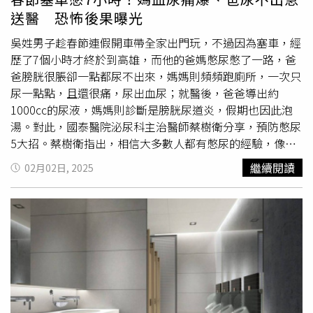
異，正常的尿液應呈現黃色。如果尿液呈現黃綠色，可能暗
送醫 恐怖後果曝光
示有感染問題；而深色尿液則可能與血尿或血塊有關。若發
現尿液顏色異常，建議盡快就醫檢查。總之，頻尿雖然常
吳姓男子趁春節連假開車帶全家出門玩，不過因為塞車，經
見，但若情況嚴重，可能隱藏著膀胱過動症等健康問題。透
歷了7個小時才終於到高雄，而他的爸媽憋尿憋了一路，爸
過適當的治療與生活調整，大多數患者都能有效改善症狀，
爸膀胱很脹卻一點都尿不出來，媽媽則頻頻跑廁所，一次只
重拾正常生活。
尿一點點，且還很痛，尿出血尿；就醫後，爸爸導出約
1000cc的尿液，媽媽則診斷是膀胱尿道炎，假期也因此泡
湯。對此，國泰醫院泌尿科主治醫師蔡樹衛分享，預防憋尿
5大招。蔡樹衛指出，相信大多數人都有憋尿的經驗，像是
工作很忙走不開、讀書太專心，或是開車時遇上塞車、長時
繼續閱讀
02月02日, 2025
間坐遊覽車都可能需要暫時憋尿；生活中時常會遇到這些情
況，讓人不得已憋尿，似乎覺得沒什麼大不了的，然而憋尿
太久或時常憋尿，特別針對老年人其實是會影響健康的。蔡
樹衛表示，春節假期許多人規劃返鄉、出遊，常因長途塞
車、休息站或旅遊地廁所不夠，甚至有些人因不想在外上廁
所，這時候當
尿意
襲來，只能選擇憋尿，然而這種憋尿的行
為卻是會造成膀胱等泌尿系統的傷害。蔡樹衛說明，憋尿顧
名思義是當有
尿意
時強忍讓尿液存於膀胱內，當膀胱不停地
膨脹，膀胱肌肉會像橡皮筋一樣，反覆地撐大，久了失去彈