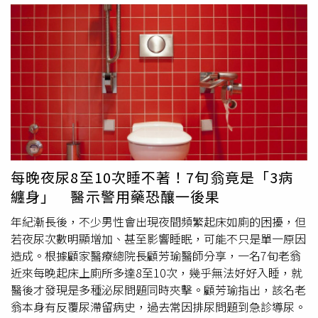
以掌握。
讚，不會想尿尿，肚子又不會太餓」、「食用級尿布」、
「我決定去大巨蛋外面賣麻糬」、「3小時電影有救了各
位」、「路過留，蜂蜜蛋糕也有用」、「在日本也是相傳演
唱會前吃羊羹」、「上次高雄吃，我反而超後悔，一直想放
屁」。對此，家醫科醫師温梓言說明，麻糬的主要成分糯米
是精緻澱粉，當攝取高碳水化合物時，身體會將其轉化為糖
原儲存在肌肉與肝臟中，而每合成1克的糖原，身體必須同
時抓取大約3至4克的水分，讓喝下去的水暫時鎖在組織裡，
沒有直接流向腎臟製造尿液。温梓言指出，因糯米黏性高、
消化慢，像是海綿在胃裡緩慢釋放液體，這也會讓
尿意
感產
每晚夜尿8至10次睡不著！7旬翁竟是「3病
生得比平常更晚，但要是單吃糯米也有可能讓血糖飆升太快
纏身」 醫示警用藥恐釀一後果
而引發滲透性利尿，建議搭配一點蛋白質或油脂，如選擇肉
粽、飯糰等，效果會更好。温梓言提醒，這招是為了延緩
尿
年紀漸長後，不少男性會出現夜間頻繁起床如廁的困擾，但
意
，不是完全不喝水，活動前2小時還是要「定時、定量、
若夜尿次數明顯增加、甚至影響睡眠，可能不只是單一原因
小口」補水，才不會讓腎臟壓力太大。中醫師Alex則提到，
造成。根據顧家醫療總院長顧芳瑜醫師分享，一名7旬老翁
正常情況下，腎臟每分鐘約生成1cc的尿液，每小時約為
近來每晚起床上廁所多達8至10次，幾乎無法好好入睡，就
60cc，一場3小時演唱會差不多就是180cc，而膀胱大約累
醫後才發現是多種泌尿問題同時夾擊。顧芳瑜指出，該名老
積200cc就會開始有
尿意
，300cc會感到尿急，若開場前1小
翁本身有反覆尿滯留病史，過去常因排尿問題到急診導尿。