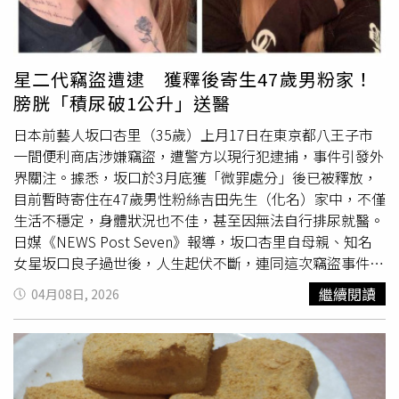
隔天出現水腫與血壓偏高，即是體內水分與鈉調節失衡的警
憋尿，並養成良好的排便習慣，避免因便秘壓迫膀胱而引發
訊。睡前應嚴格避免高鈉宵夜。若真有飢餓感，應選擇清
細菌上行。此外，女性在如廁後的擦拭應秉持「由前往後」
淡、未加工的原型食物。・第二名：睡前喝酒「幫助睡眠」
的方向，即由陰道口往肛門處擦拭，以維持陰部與尿道口的
酒精雖能讓人快速入睡，但會嚴重破壞後半夜的睡眠結構，
清潔，阻斷感染源。另外，民眾可適量攝取蔓越莓，其含有
星二代竊盜遭逮 獲釋後寄生47歲男粉家！
使深度睡眠減少、頻繁中斷。此外，酒精會抑制抗利尿激素
的有機酸能維持尿液酸性，進而抑制細菌附著於尿道壁。而
膀胱「積尿破1公升」送醫
分泌導致夜間頻尿，長期過量飲酒更會引發高血壓、高尿酸
日常衣著應盡量選擇透氣的棉質內褲，取代過於緊身的褲
血症（痛風）與代謝症候群，多重打擊腎臟健康。切勿將酒
裝，以降低私密處因悶熱潮濕而滋生細菌的風險。最後是在
日本前藝人坂口杏里（35歲）上月17日在東京都八王子市
精當成安眠藥。若有睡眠障礙，應尋求專業醫師協助，找出
發生性行為前後，多補充水分並排尿亦有助於沖洗入侵細
一間便利商店涉嫌竊盜，遭警方以現行犯逮捕，事件引發外
壓力和作息的根本問題。・第一名：睡前自行吞服非類固醇
菌。
界關注。據悉，坂口於3月底獲「微罪處分」後已被釋放，
消炎止痛藥（最危險習慣）這是腎臟科醫師臨床上最常遇到
目前暫時寄住在47歲男性粉絲吉田先生（化名）家中，不僅
的危險陷阱。許多人因頭痛或關節酸痛，習慣睡前自行服用
生活不穩定，身體狀況也不佳，甚至因無法自行排尿就醫。
止痛藥，特別是非類固醇抗發炎藥（NSAIDs，如
日媒《NEWS Post Seven》報導，坂口杏里自母親、知名
Ibuprofen、Naproxen、Diclofenac）。這類藥物會抑制前
女星坂口良子過世後，人生起伏不斷，連同這次竊盜事件在
列腺素合成，導致腎臟血管收縮、血流量急劇下降。若同時
內，已累計3度被捕，前2次皆獲不起訴處分。儘管此次僅遭
繼續閱讀
04月08日, 2026
伴隨脫水、高齡或本身有慢性腎病，極易引發急性腎衰竭。
到微罪處分，並已重獲自由，但其生活與健康狀況再度引發
止痛藥非不能使用，但切忌長期自行購買服用或當成保健品
關注。媒體前往吉田先生住處採訪時，坂口在過程中突然表
濫用。若長期有疼痛問題，應儘速就醫查明病因。
示「膀胱疼痛」，採訪被迫中斷，隨即前往附近醫院檢查。
經診斷，她罹患「尿滯留」，即在有
尿意
的情況下，卻無法
排出尿液的急症。醫師指出，當尿液長時間滯留膀胱，可能