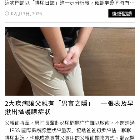
時前開始限水，直到演唱會結束前1小時不超過100cc，有
這次門診以「排尿日誌」進一步分析後，確認老翁同時有攝
機會可以撐完整場。Alex建議，如果演唱會場溫度過低，會
護腺肥大、夜間多尿症與膀胱過動症。其攝護腺體積達80
繼續閱讀
02月13日, 2026
引起「冷利尿」現象，因此最好注意保暖；演唱會開始前的
克，約為一般正常20克的4倍；另外，夜間總排尿量也超過
那一餐應減少鹽分攝取，否則會引發口渴及加速尿液生成；
全天總量的三分之一，符合夜間多尿症表現。醫師說明，夜
當日避免喝茶、咖啡等利尿飲料；自覺頻尿的民眾，平時可
間多尿症可能與夜間神經退化有關，導致腦下垂體分泌的抗
以多吃「山藥」，有收攝體液的效果。
利尿激素ADH不足，使夜間尿液難以濃縮、尿量增加；再加
上攝護腺肥大造成排尿阻力，膀胱必須更用力收縮才能排
尿，長期下來容易演變成膀胱過動症，出現強烈
尿意
、頻繁
跑廁所的情況。由於三種問題交疊，治療也更棘手。顧芳瑜
表示，若直接針對膀胱過動症使用抑制膀胱收縮的藥物，可
能讓膀胱功能已嚴重受損的患者「更尿不出來」；若僅補充
ADH改善夜尿，也難以處理其他時間的頻尿。因此目前只能
採分階段治療，先以手術改善攝護腺肥大，再接續處理膀胱
過動與夜尿問題。顧芳瑜提醒，攝護腺肥大常見警訊包括尿
2大疾病讓父親有「男言之隱」 一張表及早
流變細、排尿需更用力或仍覺得排不乾淨；夜間多尿症則是
揪出攝護腺症狀
睡眠中夜尿次數超過2次就應留意；膀胱過動症則多為排尿
尚算順暢，但
尿意
來得急、難以憋住。若出現相關狀況，應
父親節將至，男性長輩對泌尿問題往往難以啟齒，不妨透過
盡早就醫檢查，避免膀胱失去彈性後，收縮功能更難恢復。
「IPSS 國際攝護腺症狀評量表」協助爸爸初步評估、聊聊
排尿狀況，也能成為實質又實用的父親節關懷方式。顧家醫