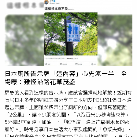
明，沒想到今年情況惡化，她甚至在月經期間無法正常工
作，經常因大量失血而感到虛弱，「最近一年止痛藥已經擋
不住了，五月六月七月的外景，每次都遇到月經痛，晚上痛
到哭不知所措，吃了止痛藥蜷曲在床上哭，等藥效來，那種
真的可以感受到止痛藥散開，滲進血液了，去細胞跟神經
了，漸漸的比較不痛了，痛感漸漸變弱」。吳怡霈提到，月
經不僅造成嚴重的貧血，還伴隨著持續的骨盆腔疼痛和頻繁
的夜間
尿意
，她的經紀人不得不隨身攜帶鐵劑以維持她的健
康，「今年更嚴重了，月經不來的時候也痛，整個骨盆腔都
在痛，肌腺症嚴重到壓迫膀胱，晚上一直頻尿，一個晚上起
日本廁所告示牌「這內容」心先涼一半 全
來上8次廁所，無法好好睡覺。原本打算與病痛共存，找到
場曝：難怪沿路花草茂盛
與他相處的方式，今年真的撐不下去」。經過詳細評估，最
終吳怡霈選擇了微波消融手術。這項手術利用高溫微波原
尿急的人看到這樣的告示牌，應該會選擇就地解放！近期有
理，將子宮內的病變組織燒毀，以達到緩解病症的效果。吳
長居日本多年的網紅夫婦分享了日本網友PO出的1張日本路
怡霈表示，她的醫生告訴她，這種手術對於子宮肌腺症的治
邊告示牌，上面雖然標示出了廁所的方向，但卻寫著距離
療效果較為明顯，但仍需注意術後觀察，因為這種病症有可
「2公里」，讓不少網友笑翻，「以跑百米15秒均速來算，
能復發。吳怡霈表示，手術後的恢復過程雖然艱難，但她感
5分鐘即可到達，加油」、「難怪這一路上花草樹木長的那
覺到了一種「重生」的希望。她希望自己的經歷能夠給其他
麼好。」時常分享日本生活大小事及趣聞的「魚漿夫婦」，
正在經歷類似痛苦的女性提供一些啟發，鼓勵她們尋找適合
近日在臉書分享1名日本網友在X平台上貼出的照片，直呼