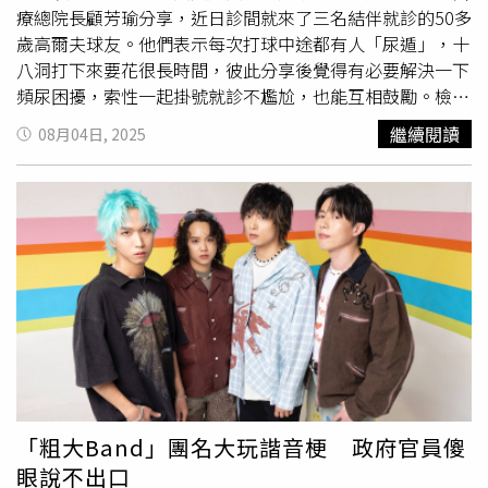
療總院長顧芳瑜分享，近日診間就來了三名結伴就診的50多
歲高爾夫球友。他們表示每次打球中途都有人「尿遁」，十
八洞打下來要花很長時間，彼此分享後覺得有必要解決一下
頻尿困擾，索性一起掛號就診不尷尬，也能互相鼓勵。檢查
後，其中兩人分別確診為攝護腺肥大與膀胱過動症，前者接
繼續閱讀
08月04日, 2025
受微創手術，後者則透過服藥改善症狀。顧芳瑜指出，這也
顯示現代男性愈來愈願意正視泌尿健康，「揪團看泌尿科」
本身就是一種正向觀念的改變。他也藉此指出，攝護腺肥大
與膀胱過動症是中年男性常見的泌尿困擾，因兩者的症狀高
度相似，都可能出現頻尿、夜尿、急尿等情形，常讓人混
淆，但治療方式其實略有不同。攝護腺肥大主要是攝護腺體
積逐漸增大，壓迫尿道，造成排尿不順、尿流變弱、殘尿感
等問題，較常見於50歲以上男性。而膀胱過動症則多與自律
神經失調或壓力有關，膀胱會在未充滿時就提前發出「
尿
意
」訊號，導致患者即使尿量不多，也頻繁感到想上廁所。
他也提醒，這兩種疾病偶爾會同時存在，更需專業判斷。臨
床上會安排超音波檢查、尿流速測試等輔助診斷，協助確認
「粗大Band」團名大玩諧音梗 政府官員傻
病因。有不少男性對「攝護腺超音波」感到抗拒，是因為過
眼說不出口