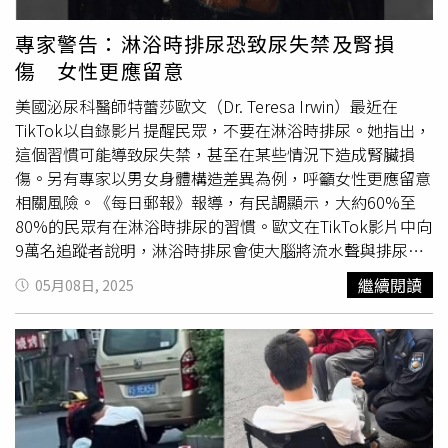
來了！」相隔三年選擇在盛夏出輯的粗大Band，首支主打
歌〈 無可救藥的浪漫 〉從曲風到MV都走濃濃的夏日風情戀
專家警告：淋浴時排尿恐致尿失禁及腎損
歌路線，活潑洋溢加上色彩繽的Y2K風格讓人一聽就有戀愛
傷 女性更應留意
感，也正因為浪漫情歌性質，讓粗大Band特別邀請到有
「千禧電幻少女」封號的嘻哈才女E1and跨刀合唱，甜美聲
美國泌尿科醫師特蕾莎歐文（Dr. Teresa Irwin）最近在
線與粗大Band美式POP PUNK搖滾風格撞擊出美妙音樂火
TikTok以自錄影片提醒民眾，不要在淋浴時排尿。她指出，
花，堪稱是2025年夏日最佳男女對唱情歌。粗大Band的新
這個習慣可能導致尿失禁，甚至在某些情況下造成腎臟損
歌與嘻哈才女E1and合作。（圖／粗大Band提供）提及與
傷。另有專家以男女身體構造差異為例，呼籲女性更應留意
E1and牽起首次合作的緣分，倪倪透露：「某一次陪朋友去
相關風險。《每日郵報》報導，有民調顯示，大約60%至
看E1and的表演，直接被她現場舞台魅力電到，之後透過
80%的民眾有在淋浴時排尿的習慣。歐文在TikTok影片中向
EMAIL聯繫當起網友，結果一拍即合！」羊羊則表示：「錄
9萬名追蹤者說明，淋浴時排尿會使大腦將流水聲與排尿行
音過程中其實都沒有見到面，直到拍MV現場看到她本尊才
為產生聯想。她舉例，「這種情況類似『巴夫洛夫的狗
繼續閱讀
05月08日, 2025
知道她才24歲！」值得一提的是拍攝MV當天，兩組人馬頂
（Pavlov's dogs）』實驗，飼主在餵狗前搖鈴，此後每當
著40度豔陽在高溫下拍攝，讓穿著長袖唱搖滾猛跳的團員們
狗聽到鈴聲時就會開始流口水。所以每當你洗手、洗碗或淋
瘋狂流汗，過程中更完全「零
尿意
」，建龍笑說：「在猛爆
浴時，聽到水流聲，膀胱就會產生『想排尿』的反應。」歐
日曬下，才發現好幾個小時下來完全尿不出一滴尿，只能瘋
文指出，長期下來，這種情況會干擾身體的機制，使人頻繁
狂灌運動飲料，到下午身體才慢慢恢復正常，真的是人生難
地有
尿意
而上廁所。此外，有專家警告，女性若在淋浴時排
忘的經驗之一！」
尿，可能增加泌尿道感染症，甚至有腎衰竭的風險。專家進
一步指出，男性因為有攝護腺支撐膀胱，才可以站立排尿，