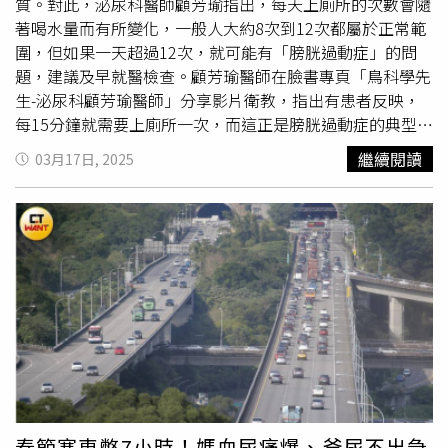
當貼近現實回應，也讓人更期待電影中角色們的情感發展。
質。對此，泌尿科醫師顧芳瑜指出，每天上廁所的次數會隨
談到這次與程予希、林子閎、施柏宇的合作，賴雅妍滿是驚
著喝水量而有所變化，一般人大約8次到12次都屬於正常範
喜地說：「這三位演員真的讓我大開眼界！」她透露，林子
圍，但如果一天超過12次，就可能有「膀胱過動症」的問
閎雖然之前合作過，但這次才真正發現他的另一面。「他是
題，建議及早就醫檢查。顧芳瑜醫師在臉書專頁「鳥科學先
個超級容易害羞的大男孩，戲裡只要一被虧，馬上就會露出
生-泌尿科顧芳瑜醫師」分享影片衛教，指出有患者反映，
『子閎式害羞』，讓全場都想笑。」而施柏宇雖然是三位主
每15分鐘就需要上廁所一次，而這正是膀胱過動症的典型症
演中年紀最小，卻表現得格外成熟，「但他偶爾流露出老派
狀。正常情況下，人體不會如此頻繁地產生
尿意
。顧醫師解
繼續閱讀
03月17日, 2025
又可愛的一面，請大家一定要在花絮裡找找施柏宇的另一
釋，膀胱就像一個神經調控器，當它充滿尿液時，會經過我
面！」至於程予希，則讓賴雅妍驚呼：「她完全消失了！」
們的脊椎向大腦發送訊號，提醒我們該排尿了。然而，有時
她回憶，第一次在片場看到程予希時，竟一時沒認出來，
膀胱會因為不明原因而異常放電，導致即使膀胱內尿液不
「因為她已經完全變成了一個高中生，而不是程予希，這種
多，也會產生強烈的
尿意
，讓人不得不頻繁跑廁所，但每次
投入感真的很厲害。」她也大讚三位年輕演員的哭戲：「無
排尿量卻只有一點點。針對膀胱過動症的治療，顧芳瑜醫師
論是現場感受還是鏡頭呈現，他們的情感張力都讓人忍不住
表示，目前主要有2種方式：藥物治療和神經電刺激療法。
動容，這讓我更加期待這部電影！」電影《夏日最後的祕
藥物可以幫助控制膀胱神經的異常放電，而這種情況往往與
密》將於2025年4月30日（週三）全台上映，更多電影消息
患者的心理壓力有關，因此適時紓壓也是重要的一環。如果
請上粉絲專頁。
藥物效果不佳，則可以考慮神經電刺激療法。這種療法透過
在腳底神經上進行電刺激，讓電流向上傳遞，從而鈍化膀胱
神經，減少
尿意
和頻尿的情況。至於頻尿是否會影響尿液顏
色，顧芳瑜醫師解釋，頻尿者的尿液顏色通常與一般人無
春節塞車憋7小時！媽血尿痛爆、爸尿不出急