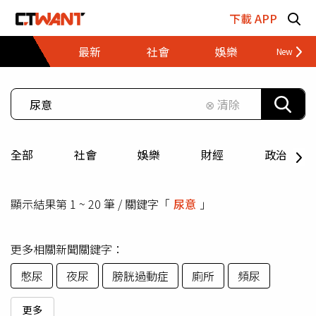
跳至主要內容區塊
下載 APP
最新
社會
娛樂
財經
⊗ 清除
全部
社會
娛樂
財經
政治
顯示結果第 1 ~ 20 筆 / 關鍵字「
尿意
」
更多相關新聞關鍵字：
憋尿
夜尿
膀胱過動症
廁所
頻尿
更多