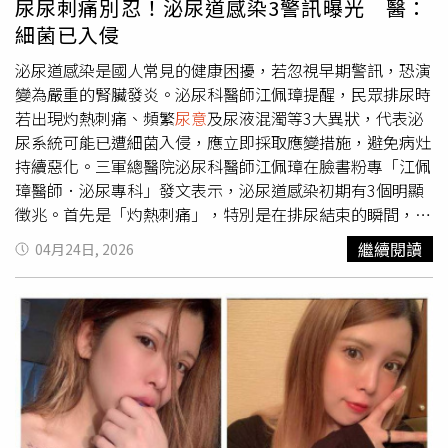
尿尿刺痛別忍！泌尿道感染3警訊曝光 醫：
性腎損傷（AKI）。建議睡前應避免突然挑戰體能極限，運
例如滷味、重口味熱湯等，身體為了平衡鈉離子，會讓人覺
細菌已入侵
動時務必適時補充水分，並給予身體足夠的緩和時間。・第
得口渴，導致睡前忍不住喝水，建議晚餐吃清淡一點，少喝
五名：睡前持續滑手機、看平板，延後入睡睡前長時間使用
重鹹的湯，能夠大幅減少睡前想喝水的衝動。4、肚子大影
泌尿道感染是國人常見的健康困擾，若忽視早期警訊，恐演
螢幕，藍光會抑制褪黑激素分泌，使大腦處於持續興奮狀
響攝護腺攝護腺症狀常常跟「代謝症候群」有關聯性，腹部
變為嚴重的腎臟發炎。泌尿科醫師江佩璋提醒，民眾排尿時
態，導致入睡困難與睡眠總時數不足。長期睡眠匱乏會干擾
肥胖、血糖控制差、高血壓，都會讓身體處於發炎狀態，使
若出現灼熱刺痛、頻繁
尿意
及尿液混濁等3大異狀，代表泌
自律神經調節，導致夜間血壓無法正常下降，而高血壓正是
得排尿困擾更複雜。建議食用「真食物」取代加工食品，多
尿系統可能已遭細菌入侵，應立即採取應變措施，避免病灶
腎臟功能惡化的主要危險因子。睡前30分鐘應遠離電子產
吃深綠色蔬菜、番茄、優質蛋白質，減少油炸物和宵夜；如
持續惡化。三軍總醫院泌尿科醫師江佩璋在臉書粉專「江佩
品，讓大腦平靜進入休息模式，有助於維持穩定血壓並保護
果有體重過重的情況，先試著減去5%的體重，症狀往往會
璋醫師．泌尿專科」發文表示，泌尿道感染初期有3個明顯
腎臟。・第四名：睡前一次性大量喝水，或飲用濃茶、咖啡
改善很多。5、保健食品只是輔助南瓜子、茄紅素確實可以
徵兆。首先是「灼熱刺痛」，特別是在排尿結束的瞬間，私
維持充足水分確實能保護腎臟，但重點在於「白天平均分次
當作日常保養，但不能取代正規治療。若出現尿不出來、血
密處會產生如火燒般的痛感；其次是「假性
尿意
」，即便剛
繼續閱讀
04月24日, 2026
補充」。若睡前短時間內大量灌水，會導致夜間尿量激增、
尿、排尿會痛、尿流變超細等症狀，或是檢查發現攝護腺特
解完尿離開廁所，不到半小時又會感到膀胱腫脹想排尿；最
頻繁起床排尿，進而破壞睡眠結構；而濃茶與咖啡中的咖啡
異抗原（PSA）異常，請立刻去泌尿科報到，不要用保健食
後則是「尿液混濁」，尿液看起來不透澈，甚至伴隨刺鼻異
因亦會刺激神經系統，加重失眠狀況。水分應於白天均勻攝
品拖延就醫時間。
味或帶有血絲。面對疑似感染的狀況，江醫師建議第一時間
取。睡前若感到口渴，小口喝一兩口水潤唇即可，切勿為了
應停止憋尿，並大量補充白開水，透過增加排尿頻率將細菌
「護腎」而在睡前猛灌水。・第三名：睡前食用高鹽宵夜或
排出體外。即使頻繁跑廁所造成不便，仍需堅持補水以利體
重口味食物鹹酥雞、泡麵、滷味等重口味宵夜含有極高濃度
內代謝；若自行處理半天後症狀仍未緩解，就應該儘速就醫
的鈉。高鈉飲食會使水分滯留體內，導致血壓升高與腎小球
診療。除了警覺初期症狀，三軍總醫院官網衛教資訊也整理
內壓上升，進而增加蛋白尿排量並加速腎功能惡化。許多人
出6大日常預防措施。在生活習慣方面，首重多喝水與拒絕