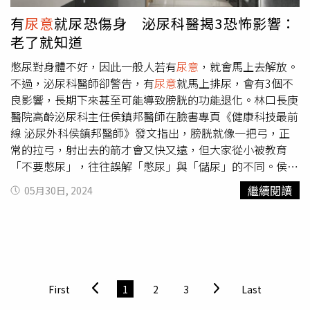
消毒或是用坐墊紙也不敢坐」。
有
尿意
就尿恐傷身 泌尿科醫揭3恐怖影響：
老了就知道
憋尿對身體不好，因此一般人若有
尿意
，就會馬上去解放。
不過，泌尿科醫師卻警告，有
尿意
就馬上排尿，會有3個不
良影響，長期下來甚至可能導致膀胱的功能退化。林口長庚
醫院高齡泌尿科主任侯鎮邦醫師在臉書專頁《健康科技最前
線 泌尿外科侯鎮邦醫師》發文指出，膀胱就像一把弓，正
常的拉弓，射出去的箭才會又快又遠，但大家從小被教育
「不要憋尿」，往往誤解「憋尿」與「儲尿」的不同。侯鎮
邦醫師指出，他支持正常的膀胱，就必須有正常的儲尿工
繼續閱讀
05月30日, 2024
作，也就是說「不要一有尿就去尿，要適度忍一下」，讓膀
胱發揮儲存尿液該有的工作，建議感覺7、8分滿再去尿，如
此不算憋尿，也不會導致尿路感染。假如一有
尿意
就去尿，
會產生什麼問題？侯鎮邦醫師列出3個影響：1、會讓人患得
患失，一天24小時的專注力都在膀胱，嚴重干擾生活品質。
2、當膀胱內的尿液不夠就去尿，其實是增加膀胱逼尿肌的
First
1
2
3
Last
負擔，年輕人可能感覺不出來，但老了之後膀胱收縮功能退