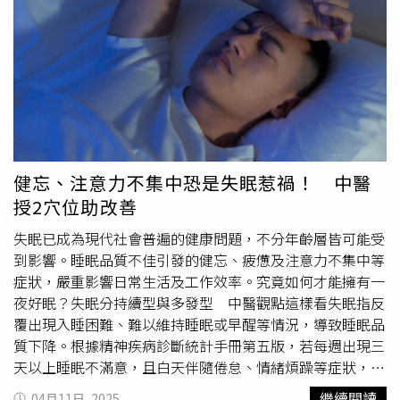
理。警方到場後，兩名男子依舊毫無動靜，甚至在現場持續
喊話叫醒他們將近二十分鐘。店家描述，最後是其中一人因
為突然有
尿意
而被憋醒，這才終於妥協付帳。整起事件在社
群網路傳開後，有不少網友質疑這是否是店家或拍攝者設計
好的「劇本」。面對這些質疑，餐廳店家強調事件屬實，並
上傳警察在現場處理的畫面作為佐證。店家也提到，若真的
因影片造成不實觀感，當事人也可以自行向警方反映情況。
後續也有媒體詢問大朗鎮派出所，接線人員表示，影片中的
情況因為涉及前一日的值班狀況，具體細節他不清楚，也未
健忘、注意力不集中恐是失眠惹禍！ 中醫
能立即確認此事，不過若有異議，當事人確實有權自行致電
授2穴位助改善
派出所進一步反映或說明。
失眠已成為現代社會普遍的健康問題，不分年齡層皆可能受
到影響。睡眠品質不佳引發的健忘、疲憊及注意力不集中等
症狀，嚴重影響日常生活及工作效率。究竟如何才能擁有一
夜好眠？失眠分持續型與多發型 中醫觀點這樣看失眠指反
覆出現入睡困難、難以維持睡眠或早醒等情況，導致睡眠品
質下降。根據精神疾病診斷統計手冊第五版，若每週出現三
天以上睡眠不滿意，且白天伴隨倦怠、情緒煩躁等症狀，影
響工作學習，持續超過三個月即為「持續型失眠」；一年內
繼續閱讀
04月11日, 2025