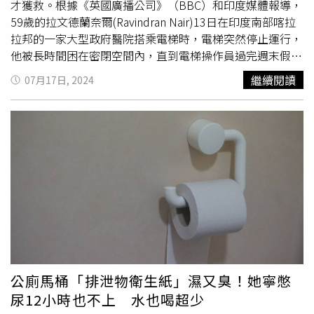
才獲救。根據《英國廣播公司》（BBC）和印度媒體報導，
59歲的拉文德蘭奈爾(Ravindran Nair)13日在印度南部喀拉
拉邦的一家大型政府醫院搭乘電梯時，電梯突然停止運行，
他被長時間困在密閉空間內，直到電梯操作員過完週末假
期，15日回來上班，奈爾才被發現並獲救。據奈爾表示，當
繼續閱讀
07月17日, 2024
他被困住時，曾嘗試撥打電梯內提供的緊急電話號碼，但沒
有人回應，他甚至嘗試打給在醫院內工作的妻子以及「我能
想到的其他人」打電話，但電話都無法接通，「我開始驚
慌，開始敲打電梯門以引起注意。就在那時，我的手機掉到
了地板上並停止工作」。奈爾繼續表示，「我大聲呼救，試
著用手打開門。電梯內漆黑一片，幸好有足夠的空氣呼
吸」。他在電梯裡踱來踱去，一次又一次地嘗試按著警鈴，
希望它會響起並引起注意，但仍無濟於事。奈爾指出，幾個
月前他在浴室摔倒並出現背痛的情況，於是他開始定期到妻
子工作的醫院進行復健，「隨著時間流逝，我不知道是白天
還是黑夜，因為電梯內是漆黑的。當我累了的時候，我就睡
在電梯角落，若是有
尿意
，則是到另一個角落去撒尿或排
公廁馬桶「排泄物衛生紙」濕又臭！她寧憋
便」。「我開始懷疑我是否會死在電梯裡。我擔心我的妻子
尿12小時也不上 水也喝超少
和孩子，想到我已故的父母和祖先。但後來，我告訴自己必