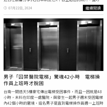
自己的治療方法，並勇敢面對健康挑戰。
「這樣根本來不及…」，只見畫面中，是許多日本人熟悉的
繼續閱讀
07月22日, 2024
白底藍字廁所標誌，上面雖然標示出了廁所的方向，但卻寫
著令人不可置信的「2公里」距離，意味著大概需要步行約
20分鐘才能抵達。這張照片在X平台短短幾天內就吸引數百
萬網友觀看，台灣網友也在「魚漿夫婦」貼文下熱議，「至
少目標與距離十分明確」、「到達後發現維修中」、「大概
只有快銀來得及」、「難怪這一路上花草樹木長的那麼
好」、「已經拉了！謝謝」、「該不會還是山林裡唯一的廁
所吧」、「尿急看到會想死」、「以跑百米15秒均速來算，
5分鐘即可到達，加油」，還有人回應「這速度，
尿意
都變
成汗液蒸發了。」也有網友透露，「富士山下山路徑就是這
樣，我看到差點瘋掉，富士山又光禿禿的，連想躲去樹林裡
解放都不行」、「其實不會，這在爬山時很方便，提醒我接
男子「囚禁醫院電梯」驚魂42小時 電梯操
下來的路段有廁所，可以安心喝水」、「陽明山有類似的，
作員上班時才脫困
然後你肚子痛想去廁所，走了20分鐘卻發現跟廁所的距離多
了100公尺」、「京都人的潛台詞：不要找廁所了！看看附
台南一間透天5樓豪宅傳出電梯受困事件，而且一困就是48
近有什麼適合解放的地方吧！」
小時，未料在印度一處醫院，與發生一起男子週末受困電梯
內42個小時的窘境，這名男子是直到電梯操作員週一上班時