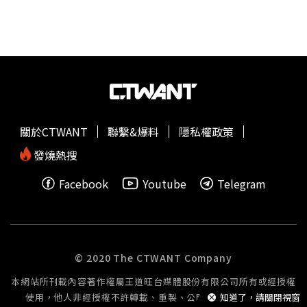
化，排尿就變得很弱、很細、甚至滴滴答答。3、當膀胱的
逼尿肌長期負擔增加，反而會造成膀胱的病變、延展變差、
慢性纖維化。
關於CTWANT
聯繫&爆料
隱私權政策
發燒熱搜
Facebook
Youtube
Telegram
© 2020 The CTWANT Company
本網站所刊載內容著作權屬王道旺台媒體股份有限公司所有或經授權
使用，他人非經授權不許轉載、重製、公開播送或公開傳輸。
知道了，請關閉視窗