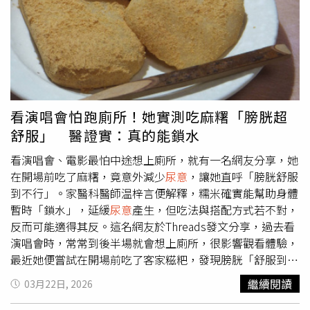
引發劇烈疼痛與腹部腫脹，嚴重時甚至影響腎功能。據了
解，坂口當時膀胱內積存尿液已超過1公升，屬於需緊急處
理的狀況。醫院隨即為她進行導尿處置，插入導尿管協助排
尿，並接上集尿袋，同時安排後續觀察與藥物治療。一般而
言，患者需持續導尿約1週，以避免病情惡化。然而，採訪
結束後不久，坂口卻主動聯繫記者，表示自己因疼痛難耐，
已自行將導尿管拔除，後續健康狀況令人擔憂。醫界人士指
看演唱會怕跑廁所！她實測吃麻糬「膀胱超
出，若未依醫囑治療，尿滯留可能導致尿液回流至腎臟，最
舒服」 醫證實：真的能鎖水
終引發腎功能障礙，後果不容忽視。據熟識坂口近況的知情
人士透露，她近年工作狀況不穩，常與合作對象發生摩擦，
看演唱會、電影最怕中途想上廁所，就有一名網友分享，她
難以長期維持收入，甚至連居住地也不固定。此次收留坂口
在開場前吃了麻糬，竟意外減少
尿意
，讓她直呼「膀胱舒服
的吉田先生，與她實際認識時間並不長，雙方關係不深。該
到不行」。家醫科醫師温梓言便解釋，糯米確實能幫助身體
人士坦言，相較於被捕事件，更令人擔心的是坂口獲釋後的
暫時「鎖水」，延緩
尿意
產生，但吃法與搭配方式若不對，
狀態，認為她可能隨時再陷入新的困境。此外，外界也關注
反而可能適得其反。這名網友於Threads發文分享，過去看
坂口的精神與行為狀態。知情人士指出，她近年屢次言行脫
演唱會時，常常到後半場就會想上廁所，很影響觀看體驗，
序，曾被懷疑與藥物依賴有關，與人溝通時常出現理解落
最近她便嘗試在開場前吃了客家糍粑，發現膀胱「舒服到不
差，顯示其身心狀況可能持續承受壓力與傷害，亟需穩定環
行」。而她也建議，最好提前1、2個小時吃，量不要吃太少
繼續閱讀
03月22日, 2026
境與適當照護。據悉，目前坂口仍居住在男粉絲家中。但吉
也不要吃太多，否則可能會脹氣。貼文曝光後，吸引超過
田先生表示，她有時會在未告知的情況下外出，生活作息難
2.4萬人按讚，不少鄉民紛紛在底下留言，「麻糬真的很