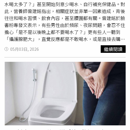
第九名：睡前帶著
尿意
硬撐、不上廁所偶爾憋尿雖不致直接
水喝太多了？」甚至開始刻意少喝水、自行補充保健品。對
毀損腎功能，但長期習慣性憋尿容易造成膀胱功能異常，並
此，營養師曾建銘指出，相關症狀並非單一因素造成，背後
大幅增加泌尿道感染機率。一旦細菌沿著輸尿管逆行向上引
往往和喝水習慣、飲食內容，甚至腰圍都有關。曾建銘於臉
發急性腎盂腎炎，將直接危害腎臟健康。睡前若已有
尿意
，
書粉專發文表示，有些男性由於頻尿、夜尿問題，會忍不住
應先排空膀胱再入睡，避免因憋尿影響睡眠品質或誘發感
擔心「是不是以後晚上都不要喝水了？」更有些人一聽到
染。・第八名：睡眠環境過冷，長時間吹強冷氣冷氣本身不
「攝護腺肥大」，直覺反應都是不敢喝水，或是直接去購買
會直接傷腎，但過低的環境溫度會刺激交感神經使血管收
保健食品，但其實攝護腺問題，不只是單純的「器官變
繼續閱讀
05月03日, 2026
縮、血壓短暫升高，同時干擾深度睡眠。長期睡眠品質不
大」，也與喝水時機、晚餐吃什麼、腰圍有關。曾建銘指
良，正是高血壓與代謝異常的隱形推手。建議冷氣溫度無需
出，如果有頻尿、夜尿、尿不乾淨的困擾，在吃保健食品
調得過低，維持在24～26°C的舒適範圍即可。・第七名：
前，可以先檢視以下這5個生活習慣：1、水喝夠、喝對時間
睡前沖洗冷水澡冷水刺激會促使交感神經急劇活化，引發血
很多人白天不喝水，到了晚上才開始猛灌，便會導致夜尿嚴
管收縮與心跳加速。健康年輕人或許能承受，但若本身患有
重，正確的做法應該是早上到下午，把一天需要的水分喝
高血壓、心血管疾病，自律神經病變或在大量流汗脫水後立
足，晚餐後開始減少大量飲水，特別是睡前2至3小時要避免
即沖冷水，急劇的血流動力學變化將大幅增加身體負荷。建
灌水；半夜如果口渴，只需小口潤喉就好，千萬別整杯喝下
議運動後應先補充水分並適度休息；睡前若欲舒緩身心，建
去。2、咖啡因、酒精是「膀胱的興奮劑」咖啡因和酒精會
議選擇溫水澡。・第六名：睡前高強度運動且未補充水分規
讓
尿意
變明顯，也會刺激膀胱，如果已經有頻尿、夜尿的困
律運動固然護腎，但睡前進行極高強度的跑步或重訓，加上
擾，下午過後應避開這些地雷。建議下午3點後，減少咖
大量流汗與脫水，極易干擾睡眠品質，甚至誘發橫紋肌溶解
啡、濃茶、奶茶的攝取；晚上少喝酒，因為酒精不僅利尿，
症。肌肉細胞破壞後釋放的肌紅蛋白會堵塞腎小管，引發急
還會破壞睡眠品質。 3、晚餐吃太重口味如果晚餐吃太鹹，