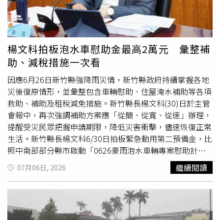
能為多個地區帶來豪雨及大範圍淹水，包括首都馬尼拉
（Manila）。據悉，這場超級颱風6日才侵襲美國太平洋屬
地關島（Guam）及北馬里亞納群島（Northern Mariana
Islands），造成基礎設施受損，但未傳出人員傷亡。目前
楊文科拍板泡水車慰助金最高2萬元 彙整補
巴威颱風正持續朝東亞其他國家逼近，各地政府紛紛啟動撤
助、減稅措施一次看
離行動並加強各項防災準備。預計巴威颱風將於11日下午最
接近台灣東北部，並為日本部分地區帶來降雨，之後再登陸
因應6月26日新竹縣強降雨災情，新竹縣政府持續掌握各地
中國大陸。《半島電視台》記者Barnaby Lo也指出，日本
災後復原情形，並彙整包含車輛慰助、住屋淹水補助等各項
石川縣沿海地區10日上午已降下豪雨，當地民眾正為更強烈
救助、補助及租稅減免措施。新竹縣長楊文科(30)日於主管
的暴風雨做好準備。中國目前仍持續應對本週稍早侵襲南方
會報中，再次強調補助方案應「從簡、從寬、從速」辦理，
部分的美莎克颱風（Typhoon Maysak）。相關災情已造成
提醒受災民眾把握申請期限，降低災害衝擊，儘速恢復正常
至少39人死亡，超過13萬人被疏散，其中大部分在廣西地
生活。新竹縣長楊文科6/30日拍板緊急動用第二預備金，比
區。
照中南部部分縣市啟動「0626豪雨泡水車輛專案慰助計
畫」，他表示，車輛是許多通勤族與家庭不可或缺的謀生工
繼續閱讀
07月06日, 2026
具，面對突如其來的天災致使愛車泡水，縣府團隊感同身
受。為了陪伴縣民共渡難關，縣府打破既往僅補助住屋淹水
的慣例，在兼顧財政紀律與社會福利效益下，特別針對本次
水災受損車輛簽報專案慰助，讓受災縣民能盡速修復車輛、