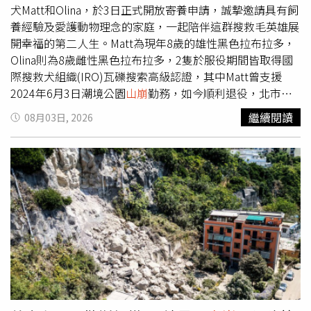
顯不符。法院最後依非法建築、偽造文物及未經授權建造等
犬Matt和Olina，於3日正式開放寄養申請，誠摯邀請具有飼
罪名，判處馬洛索2年4個月有期徒刑，並處3000歐元罰
養經驗及愛護動物理念的家庭，一起陪伴這群搜救毛英雄展
金。另據報導，阿爾庫尼亞諾（Arcugnano）市政府也向他
開幸福的第二人生。Matt為現年8歲的雄性黑色拉布拉多，
提出56萬歐元（約新台幣2087萬元）民事求償，希望追回
Olina則為8歲雌性黑色拉布拉多，2隻於服役期間皆取得國
因事件造成的損失。
際搜救犬組織(IRO)瓦礫搜索高級認證，其中Matt曾支援
2024年6月3日潮境公園
山崩
勤務，如今順利退役，北市消
防局也開放2隻搜救犬寄養，期盼能讓他們有幸福的退休生
繼續閱讀
08月03日, 2026
活。搜救犬Matt服役期間曾參與2024年潮境公園
山崩
勤
務。（圖／翻攝畫面）北市消防局指出，搜救犬長年投入高
強度訓練與各項救援勤務，將青春奉獻給每一次搜救任務，
如今達服勤年限、光榮退役，消防局希望透過公開寄養，為
牠們找到一個充滿愛與陪伴的家庭，讓這些曾守護無數生命
的毛英雄，在卸下任務後，也能自在奔跑、安心休息，誠摯
邀請愛犬家庭踴躍提出申請，一起成為搜救毛英雄退休生活
的重要家人。搜救犬Olina將開放寄養。（圖／翻攝畫面）
北市消防局強調，申請人須具備犬隻飼養能力及愛護動物觀
念，並願意配合消防局後續追蹤訪視作業，消防局將依申請
人的飼養經驗、照護能力、居住環境及其他相關條件進行綜
合評估，媒合最適合的寄養家庭，期盼讓每一位曾經守護生