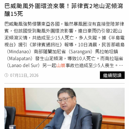
待相關單位進一步確認。重慶
山崩
場面相當驚悚。（圖／翻
巴威颱風外圍環流來襲！菲律賓2地山泥傾瀉
攝微博／央視新聞）
釀15死
巴威颱風強勢侵襲東亞各國，雖然暴風圈沒有直接登陸菲律
賓，但該國受到颱風外圍環流影響，連日豪雨仍引發2起山
泥傾瀉災情，共造成至少15人死亡，多人失蹤。據《半島電
視台》援引《菲律賓通訊社》報導，10日清晨，民答那峨島
（Mindanao）南部薩蘭加尼省（Sarangani）馬拉帕坦鎮
（Malapatan）發生山泥傾瀉，導致10人死亡。而南拉瑙省
（Lanao del Sur）另一起
山崩
事故也造成至少5人喪生。在
菲律賓境內被命名為「英黛」（Inday）的巴威颱風，於8日
繼續閱讀
07月11日, 2026
進入菲律賓責任區（PAR），但在沿著菲律賓海
（Philippine Sea）向西北方向移動、接近呂宋島（Luzon）
北部的過程中，強度有所減弱。針對當地災情，馬拉帕坦鎮
鎮長桑波二世（Salway Sumbo Jr）發表聲明稱，薩蘭加尼
省（Sarangani）的部分罹難者彼此為親屬關係。由於豪雨
持續侵襲當地，村莊部分地區已展開居民撤離作業。菲律賓
大氣地球物理及天文服務管理局（PAGASA）日前發布警報
指出，儘管巴威颱風不會直接登陸該國，但其外圍環流仍可