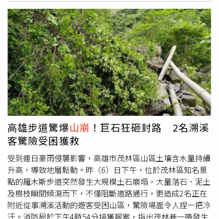
災致住屋毀損達不堪居住程度者，戶內實際居住人口以5口
石鄉石磊國小、新埔鎮文山國小、北平華德福實驗學校、尖
為限，每人發給2萬元安遷救助金。因災致重傷，或未致重
石鄉玉峰國小和新光國小也因豪雨停課。
傷，必須緊急救護住院治療，自住院之日起15日內（住院期
間）所發生自行負擔之醫療費用總額，達重傷救助金金額
者，每人發給10萬元重傷救助金。因災致行蹤不明者，每人
發給20萬元失蹤救助金。因災致死或因災致重傷，於災害發
生後30日內死亡者，每人發給20萬元死亡救助金。（已領
取新竹縣急難救助意外致死救助金者，不得重複領取。）社
會處提醒，災後可先拍照保留受災情形，並備妥相關資料，
儘速向災害發生所在地鄉（鎮、市）公所洽詢及提出申請。
災害救助申請資格、補助項目及應備文件等詳細資訊，可至
高雄步道驚爆
山崩
！巨石狂砸封路 2名溯溪
新竹縣政府社會處官網-社會救助專區-災害救助
客驚險受困獲救
（https://reurl.cc/Z2DWL6）查詢。縣長楊文科聽取各局處
報告災復作為。（圖片提供／新竹縣政府）民政處表示，受
受到連日豪雨侵襲影響，高雄市茂林區山區土壤含水量持續
災民眾若因豪雨造成國民身分證或戶口名簿污損、遺失，可
升高，導致地層鬆動。昨（6）日下午，位於茂林區知名景
攜帶相關證明文件至新竹縣任一戶政事務所辦理補發，全數
點的羅木斯步道突然發生大規模土石崩塌，大量落石、泥土
免收規費，協助民眾儘速恢復生活所需證件。稅務局表示，
及樹枝瞬間傾瀉而下，不僅阻斷道路通行，更造成2名正在
民眾若因豪雨造成財產損失，務必先拍照保存受災情形，並
附近從事溯溪活動的遊客受困山區，驚險場面令人捏一把冷
於災害發生後30日內提出申請，即可依法享有各項地方稅減
汗。消防局於下午4時54分接獲報案，指出茂林巷一帶發生