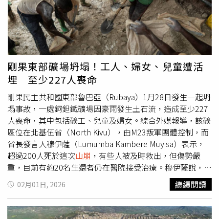
邊小徑徒步繞行過崩塌點，成功完成下山。靜岡市政府與建
設部門指出，目前已調派大型機具進駐，若氣候及地質條件
穩定，土砂清運作業預計能在23日全數完工，屆時將重新開
放通車，協助剩餘受困人員離開。目前市府也持續監測現場
土壤穩定性，嚴防二度崩塌風險，並提醒民眾避免靠近崩塌
區域。
剛果東部礦場坍塌！工人、婦女、兒童遭活
埋 至少227人喪命
剛果民主共和國東部魯巴亞（Rubaya）1月28日發生一起坍
塌事故，一處鈳鉭鐵礦場因豪雨發生土石流，造成至少227
人喪命，其中包括礦工、兒童及婦女。綜合外媒報導，該礦
區位在北基伍省（North Kivu），由M23叛軍團體控制，而
省長發言人穆伊薩（Lumumba Kambere Muyisa）表示，
超過200人死於這次
山崩
，有些人被及時救出，但傷勢嚴
重，目前有約20名生還者仍在醫院接受治療。穆伊薩說，由
於現在是雨季，地質很鬆軟、脆弱，當時受害者還在坑內，
繼續閱讀
02月01日, 2026
地面突然塌陷，才讓人困在裡面。北基伍省省長的顧問也匿
名回應，目前已確認的死亡人數為至少227人。礦工博林戈
（Franck Bolingo）透露，當時先是下起大雨，然後發生土