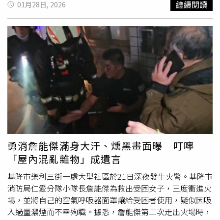
繼續閱讀
01月28日, 2026
波及城鎮歷史核心區。當地已有約1,500名居民被迫撤離家
園，多數投靠親友暫住，另有數百人連續數晚安置於當地體
育館。現場影像顯示，當地多棟房屋懸掛在懸崖邊緣，已瀕
臨坍塌，畫面怵目驚心。西西里民防機構指出，位於
山崩
核
心區50至70公尺範圍內的建築，幾乎難逃倒塌命運。當地
學校持續停課，連接尼斯切米與沿海城市傑拉的主要道路也
已全面封閉。尼斯切米市長孔蒂（Massimiliano Conti）受
訪時坦言，山體於週二清晨再度下滑約10公尺，空拍畫面顯
示城鎮部分區域正在崩解。他表示，地層仍不斷發出異常聲
響，加上持續降雨，使救援與地質評估作業更加困難，城鎮
甚至可能面臨對外交通完全中斷的風險。據了解，颶風「哈
里」帶來豪雨與高達9公尺的巨浪，重創西西里、卡拉布里
勇消詹能傑滿身大汗、燻黑畫面曝 叮嚀
亞與薩丁尼亞，多條道路、海岸防禦設施及海濱度假區遭到
「屋內混亂雜物」成遺言
破壞，整體損失初估超過10億歐元。義大利政府已針對災區
發布緊急狀態，並先行撥款1億歐元作為緊急應變資金，並
基隆市樂利三街一處大型社區於21日深夜發生火警。基隆市
承諾將推動後續修復與重建工程。西西里地方政府估計，島
消防局仁愛分隊小隊長詹能傑為救出受困女子，三度衝進火
內損失至少達7.4億歐元，金額恐持續攀升。
場，並將自己的空氣呼吸器面罩讓給受困者使用，疑似因吸
入過量濃煙而不幸殉職。據悉，詹能傑第二次走出火場時，