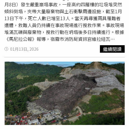
防性送醫觀察，起火點待進一步調查釐清。仁愛分隊小隊長
月8日）發生嚴重崩塌事故，一座高約四層樓的垃圾堆突然
詹能傑三度進入火場救人，因吸入大量濃煙不幸殉職。（圖
傾斜倒塌，夾帶大量廢棄物與土石衝擊周邊設施，截至1月
／翻攝畫面）仁愛分隊小隊長詹能傑三度進入火場救人，因
13日下午，死亡人數已增至13人。當天再尋獲兩具罹難者
吸入大量濃煙不幸殉職。（圖／翻攝畫面）仁愛分隊小隊長
遺體，救難人員仍持續在事故現場進行搜救作業。事故現場
詹能傑三度進入火場救人，因吸入大量濃煙不幸殉職。（圖
堆滿瓦礫與廢棄物，搜救行動在坍塌後多日持續進行。根據
／翻攝畫面）
《馬尼拉公報》報導，宿霧市消防局資訊官維拉紐瓦
（Wendell Villanueva）指出，當局仍在搜尋23名失聯人
繼續閱讀
01月13日, 2026
員，這些人疑似被倒塌的建築物壓住，該建築物因1月8日堆
積的垃圾
山崩
塌而遭掩埋。罹難與失聯者皆為私人公司
Prime Integrated Water Solutions Inc.（PIWSI）的員工，
該公司負責營運該垃圾掩埋場。掩埋場內一座高達四層樓的
垃圾
山崩
落，導致多名工人受困或罹難。事故中倒塌的設施
主要由金屬構成，救援團隊因此出動起重機與挖土機等重型
機具協助清理瓦礫，以利搜救進行。環境與自然資源部中維
薩亞區辦公室（DENR-7）已對PIWSI發布停工命令。該單
位表示：「我們已要求該公司出席技術會議說明事故詳情，
並於90日內提交相關改善報告。」目前除了救援、遺體檢索
與清理作業外，所有作業皆須停止。民眾與失聯者家屬聚集
現場，焦急關注搜救進度，氣氛哀戚。根據報導，罹難與失