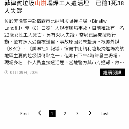
菲律賓垃圾
山崩
塌爆工人遭活埋 已釀1死38
聯者均為該設施的工作人員，當時正在低矮建築物內進行分
人失蹤
類作業。警方指出，其中一棟遭受重創的建築為倉庫，工人
原於此處區分可回收與一般垃圾，未料突遭垃圾山壓毀。據
位於菲律賓中部宿霧市比納利垃圾掩埋場（Binaliw
其中一名31歲的倖存者安提瓜憶述，當天氣候良好，崩塌發
Landfill）昨（8）日發生大規模崩塌事故，目前確認有一名
生時毫無預警。他當時正位於辦公室內，突如其來的衝擊將
22歲女性工人死亡，另有38人失蹤，當局已展開搜救行
建物摧毀，他在瓦礫與垃圾堆中爬行逃生，身上留下多處瘀
動，並有多人受傷被送醫，事故原因尚未釐清。根據外媒
傷。安提瓜形容當下「極度恐懼」，一度認為自己無法生
《BBC》、《美聯社》報導，宿霧市比納利垃圾掩埋場為該
還。消防人員操作起重機清理倒塌建築殘骸，嘗試尋找被埋
地區主要的垃圾傾倒點之一，但昨日下午4時許發生坍塌，
員工。環保署強調，他們將展開徹底且公正的調查，釐清事
現場多名工作人員直接遭活埋。當地警方與市府通報，救難
故原因並追究相關責任人。此次掩埋場坍塌事件也促使宿霧
人員在瓦礫中救出12名受傷的清潔工，立即送往醫院治療；
繼續閱讀
01月09日, 2026
市政府宣布進入緊急狀態。根據市議員加加內拉（Joel
事故發生時，部分受害者是掩埋場工作人員，但是否有鄰近
Garganera）提出並獲通過的決議，市政府將動用3,000萬披
居民受影響尚不清楚。當地居民Jaylord Antigua目睹事發過
索的應變基金，用以尋找並建立新垃圾處理場。由於事故發
程表示，當時天氣良好，但垃圾山突然崩塌，當時有工作人
生後，原掩埋場已全面停用。宿霧市比納利村垃圾掩埋場坍
員向機械操作員大喊將發生崩塌，但疑似現場機器運作噪音
塌現場，搜救人員動用重機械持續搜尋失聯者。（圖／翻攝
過大，機械操作員們未能及時逃生。而Jaylord Antigua所管
自X，@PhilstarNews）
理的辦公室被掩埋，所幸他迅速自行爬出，僅臉部與手臂有
First
1
2
3
Last
瘀傷。警方表示，有一名獲救女子在送醫途中身亡，其餘被
救出的人均受傷，並已送醫治療，至今還有27人失蹤。不過