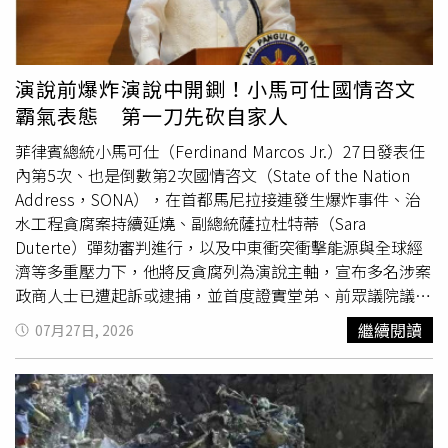
地火山活動尚未結束，仍然存在一定的風險。這起地震也重
創交通及基礎設施，當地消防單位表示，多人受困電梯等待
救援，供應那不勒斯阿尼亞諾（Agnano）地區的高壓電塔
部分倒塌，約10萬戶家庭供電受到影響。此外，波佐利碼頭
演說前爆炸演說中開鍘！小馬可仕國情咨文
因受損無法使用，往返離島的渡輪與水翼船服務全面停駛，
霸氣表態 第一刀先砍自家人
高速鐵路也出現最長6小時的延誤，部分列車改道行駛，影
響大量旅客行程。那不勒斯此次地震造成至少26人傷。（圖
菲律賓總統小馬可仕（Ferdinand Marcos Jr.）27日發表任
／達志／路透社）
內第5次、也是倒數第2次國情咨文（State of the Nation
Address，SONA），在首都馬尼拉接連發生爆炸事件、治
水工程貪腐案持續延燒、副總統薩拉杜特蒂（Sara
Duterte）彈劾審判進行，以及中東衝突衝擊能源與全球經
濟等多重壓力下，他將反貪腐列為演說主軸，宣布多名涉案
政商人士已遭起訴或逮捕，並首度證實堂弟、前眾議院議長
馬丁羅慕德茲（Martin Romualdez）即將面臨刑事起訴，
繼續閱讀
07月27日, 2026
強調自己「不是家族的總統，也不是朋友的總統，而是菲律
賓人民的總統」，宣示肅貪絕不護短，同時提出減稅、能源
安全及經濟振興等施政方向。小馬可仕發表任內第5次國情
咨文，將反貪腐列為施政首要重點，強調涉案者絕不因身分
而獲得豁免。綜合《美聯社、路透社和法新社》等報導，小