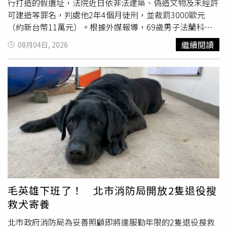
行打造的假遺址，法院近日依非法建築、偽造文物及未經許
可建造等罪名，判處他2年4個月徒刑，並裁罰3000歐元
（約新台幣11萬元）。根據外媒報導，69歲男子法蘭科馬
洛索（Franco Malosso）宣稱2005年因
山崩
發現位於義大
繼續閱讀
08月04日, 2026
利東北部維琴察（Vicenza）的「貝里科圓形劇場」，並向
外界表示，該遺址建於西元393年，是世界上最古老、最大
的圓形劇場之一。為增加可信度，馬洛索還宣稱古羅馬統帥
凱撒（Julius Caesar）曾與埃及豔后克麗奧佩脫拉
（Cleopatra）返回羅馬途中造訪此地，甚至表示莎士比亞
筆下的虛構人物茱麗葉（Juliet Capulet）曾住在附近一座
古老教堂。他自稱是「慈善家、企業家及管弦樂團指揮」，
還成功讓地方政府將該景點納入歐盟補助的觀光指南及官方
旅遊App。然而，2016年起外界開始質疑其說法，義大利官
方委託考古學家調查後發現，建築內部使用玻璃纖維、紙漿
柱、水泥塊及2000年代初製作的石膏雕像等現代材料。衛
星影像也顯示，他先將山坡整平，再於空地興建這座偽造古
毛英雄下班了！ 北市消防局開放2隻退役搜
蹟。調查人員進一步指出，凱撒所處年代比建築號稱興建時
救犬寄養
間早約400年，而莎士比亞《羅密歐與茱麗葉》的故事背景
是在維洛納（Verona），並非維琴察，相關說法與史實明
北市政府消防局為妥善照顧即將達服勤年限的2隻退役搜救