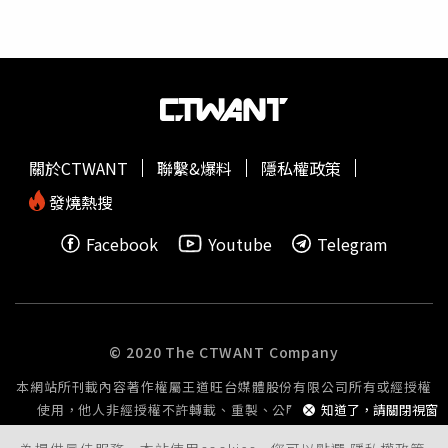
宿務市長阿基瓦爾（Nestor Archival）在臉書表示，目前已
有至少12人獲救，但還有38人失蹤。警方與市長提供的失
蹤人數不同，原因不明。事發後，約有300名來自政府部門
及民間團體的救援人員全力投入搜救工作，現場也動員多台
挖土機、救護車及消防車。市議員加爾加內拉（Joel
Garganera）指出，隨時都可能再發生崩塌，主要與掩埋場
管理不善有關，他進一步說明，營運商長期挖掘土方，再堆
關於CTWANT
聯繫&爆料
隱私權政策
疊垃圾形成新的垃圾山，「這已經不是衛生掩埋場，而是一
個露天垃圾場」。比納利掩埋場面積約10公頃，是宿務重要
發燒熱搜
的私營垃圾處理場。掩埋場在菲律賓大型城市普遍存在，尤
Facebook
Youtube
Telegram
其是宿務，作為中部維薩亞斯群島的貿易及交通樞紐，每日
產生大量垃圾。事故後，救援隊持續搜尋仍被掩埋的人員，
當局呼籲民眾保持警戒，並配合現場疏散及交通管制。
© 2020 The CTWANT Company
本網站所刊載內容著作權屬王道旺台媒體股份有限公司所有或經授權
使用，他人非經授權不許轉載、重製、公開播送或公開傳輸。
知道了，請關閉視窗