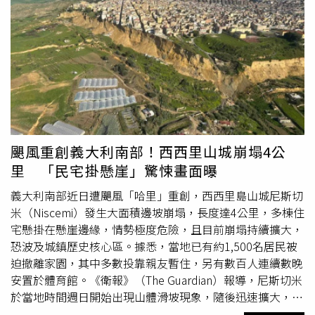
石流，把人們都捲走了，有些人被活埋，還有一些人仍然被
困在礦井裡。報導指出，魯巴亞礦區生產全球約15%的鈳鉭
鐵礦，深受手機、電腦、航空航太零件和燃氣渦輪發動機製
造商的青睞。不過，這座礦場是以人工方式開採，礦工每天
只能賺到幾美元，自2024年以來，就由M23反叛組織控
制。
颶風重創義大利南部！西西里山城崩塌4公
里 「民宅掛懸崖」驚悚畫面曝
義大利南部近日遭颶風「哈里」重創，西西里島山城尼斯切
米（Niscemi）發生大面積邊坡崩塌，長度達4公里，多棟住
宅懸掛在懸崖邊緣，情勢極度危險，且目前崩塌持續擴大，
恐波及城鎮歷史核心區。據悉，當地已有約1,500名居民被
迫撤離家園，其中多數投靠親友暫住，另有數百人連續數晚
安置於體育館。《衛報》（The Guardian）報導，尼斯切米
於當地時間週日開始出現山體滑坡現象，隨後迅速擴大，形
成長達4公里的崩塌帶，目前範圍仍持續擴大，外界憂心恐