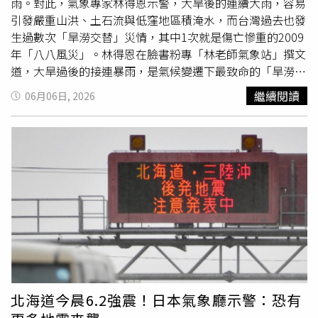
接獲各鄉鎮市公所速報，本次雨災造成新埔、竹北、關西、
雨。對此，氣象專家林得恩示警，大旱後的連續大雨，容易
芎林等地農業損失，包含梨類、椪柑、桶柑等作物落果、水
引發嚴重山洪、土石流與低窪地區積淹水，而台灣過去也發
稻浸水及倒伏受損、蜂箱損失，以及農田埋沒流失等，將召
生過數次「旱澇交替」災情，其中1次就是傷亡慘重的2009
集桃園區農業改良場與農糧署現勘，再報請農業部核定公告
年「八八風災」。林得恩在臉書粉專「林老師氣象站」撰文
相關災損救助。
道，大旱過後的接連暴雨，是氣候變遷下最致命的「旱澇交
替」現象，係因長期乾旱，會讓土壤變得乾硬且缺乏植被抓
繼續閱讀
06月06日, 2026
地力，此時若暴雨突襲，土壤無法快速吸收水分，極易引發
嚴重的山洪、土石流與低窪地區積淹水，讓原先可能的災情
更加慘重。林得恩提到，台灣過去歷史上，就有幾次著名的
「旱澇交替」災情與極端氣候事件，首先是1990年上半
年，台灣曾遭遇嚴重春季乾旱，後續在同年6月23日，「歐
菲莉颱風」挾帶超大豪雨登陸台灣，導致花蓮秀林鄉銅門村
大規模
山崩
與土石流，造成29人死亡、6人失蹤，這場災難
也促使媒體與政府正式將此災害現象，定名為「土石流」災
害。林得恩指出，2009年8月前，台灣西部地區遭逢大旱，
隨後在8月8日，因「莫拉克颱風」及其引進強烈西南氣流，
造成劇烈且集中的降雨，也導致台灣現代史上死亡人數最多
的「八八風災」。林得恩表示，2020年至2021年春季，台
北海道今晨6.2強震！日本氣象廳示警：恐有
灣經歷了半世紀以來最嚴重的缺水危機，多處水庫見底，也