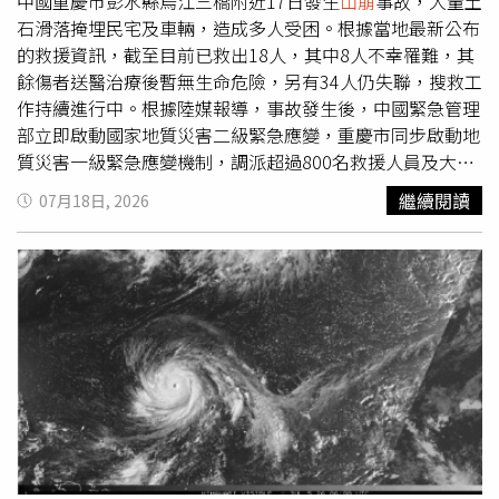
中國重慶市彭水縣烏江三橋附近17日發生
山崩
事故，大量土
石滑落掩埋民宅及車輛，造成多人受困。根據當地最新公布
的救援資訊，截至目前已救出18人，其中8人不幸罹難，其
餘傷者送醫治療後暫無生命危險，另有34人仍失聯，搜救工
作持續進行中。根據陸媒報導，事故發生後，中國緊急管理
部立即啟動國家地質災害二級緊急應變，重慶市同步啟動地
質災害一級緊急應變機制，調派超過800名救援人員及大型
機具投入搜救，醫療單位也開啟緊急救護綠色通道，全力搶
繼續閱讀
07月18日, 2026
救傷患。重慶
山崩
，34人下落不明。（圖／翻攝微博／中國
新聞周刊）彭水縣救援指揮部表示，目前已從災區救出18
人，其中8人被救出時已無生命跡象，其餘獲救民眾送醫治
療後，暫時沒有生命危險。不過，由於仍有34人下落不明，
救援人員仍持續在現場搜尋失聯者。一名事故現場附近商家
指出，
山崩
發生於17日上午9時許，事發前幾分鐘才剛帶客
戶經過該路段，未料隨後便發生土石崩落。他表示，
山崩
地
點附近約有4棟建築幾乎遭土石完全掩埋，建物一樓多為建
材行，樓上則有住戶。此外，事故也波及一輛巴士，整輛車
遭大量土石掩埋。巴士所屬公司表示，目前駕駛仍處於失聯
狀態，至於事故發生時車內是否載有乘客及實際人數，仍有