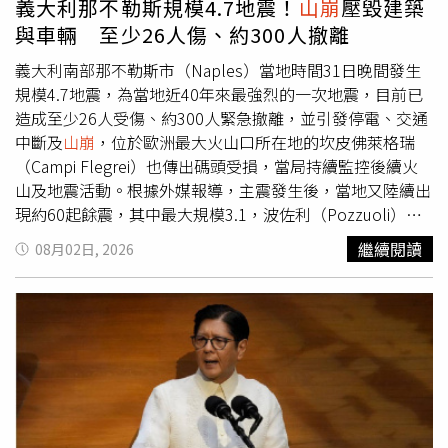
義大利那不勒斯規模4.7地震！
山崩
壓毀建築
命的搜救犬，都能在退休後獲得最溫暖的照顧，享有幸福且
與車輛 至少26人傷、約300人撤離
安心的第二人生。寄養申請於115年8月31日截止，有意願
申請的民眾，請詳閱作業規定後，下載並填寫申請書電傳消
義大利南部那不勒斯市（Naples）當地時間31日晚間發生
防局聯絡人：消防局災害搶救科隊員朱先生電話：02-2729-
規模4.7地震，為當地近40年來最強烈的一次地震，目前已
7668轉6324，電子信箱：ts6547@gov.taipei或郵寄臺北市
造成至少26人受傷、約300人緊急撤離，並引發停電、交通
政府消防局地址：110050 臺北市信義區松仁路1號8樓 災害
中斷及
山崩
，位於歐洲最大火山口所在地的坎皮佛萊格瑞
搶救科 收作業規定下載網址：
（Campi Flegrei）也傳出碼頭受損，當局持續監控後續火
https://drive.google.com/file/d/1zFGM2QVmKtotvVwMAAh
山及地震活動。根據外媒報導，主震發生後，當地又陸續出
usp=sharing申請書下載網
現約60起餘震，其中最大規模3.1，波佐利（Pozzuoli）、
址： https://drive.google.com/drive/folders/1bKUe553ii
巴科利（Bacoli）及那不勒斯居民均明顯感受到震動。災情
繼續閱讀
08月02日, 2026
usp=sharing
以震央附近的波佐利最為嚴重，地震引發
山崩
，一棟建築部
分倒塌，大量瓦礫壓毀停放車輛，目前已有9棟建築被列為
危樓，安全檢查仍持續進行。至少5名傷者送醫治療，不少
居民因擔心房屋倒塌，便在街頭度過一夜。一名救難人員表
示，仍有山體持續崩塌的風險，形容有一名民眾能夠生還
「簡直是奇蹟」，並批評當地政府早在一年半前就已掌握山
體存在安全問題，卻未及時採取改善措施。義大利民防部長
穆蘇梅奇（Nello Musumeci）呼籲民眾保持警戒，強調當