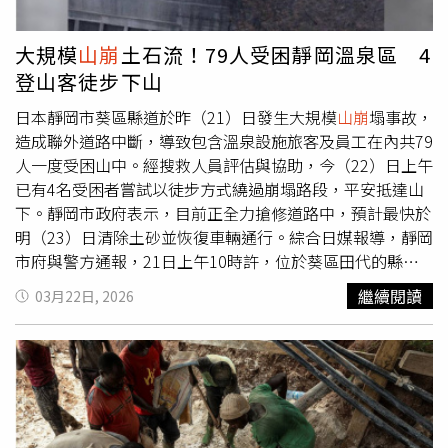
京，多棟大型建築出現明顯搖晃。此外，高達80公分的海嘯
也衝擊了岩手縣的1處港口。報導補充，位於環太平洋火山
大規模
山崩
土石流！79人受困靜岡溫泉區 4
帶（Pacific Ring of Fire）西緣的日本，是全球地震活動最活
登山客徒步下山
躍的國家之一，橫跨4個主要板塊交界處。這個人口1.25億
的群島國家，每年通常會發生約1500次地震，占全球地震
日本靜岡市葵區縣道於昨（21）日發生大規模
山崩
塌事故，
總數約18%。日本至今仍深受2011年規模9.0海底強震的陰
造成聯外道路中斷，導致包含溫泉設施旅客及員工在內共79
影影響，當時引發的海嘯造成約18500人死亡或失蹤，並導
人一度受困山中。經搜救人員評估與協助，今（22）日上午
致福島核電廠發生災難性的核熔毀事故。
已有4名受困者嘗試以徒步方式繞過崩塌路段，平安抵達山
下。靜岡市政府表示，目前正全力搶修道路中，預計最快於
明（23）日清除土砂並恢復車輛通行。綜合日媒報導，靜岡
市府與警方通報，21日上午10時許，位於葵區田代的縣道
斜面發生大面積土石滑落，坍塌範圍估計高度達70公尺、寬
繼續閱讀
03月22日, 2026
度約20公尺，巨量土石完全阻斷雙向交通。所幸事故發生當
下並無人車經過，未造成任何人員傷亡。然而，由於受災路
段為通往山區設施的唯一幹道，導致位於道路深處的3處溫
泉設施及旅宿，共計79名住客與員工瞬間受困成為孤島。事
發後，當地政府隨即展開行動，除了確認物資供應與人員安
全外，22日上午已引導其中4名民眾，在安全評估下透過周