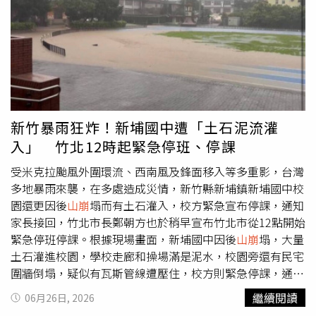
重回正常生活。竹北市環北路二段6月26日淹水，車輛拋錨
路中。（圖片提供／新竹縣政府）交通處表示，7月16日起
至8月31日止，受理新竹縣民申請汽機車泡水受損慰助金，
汽車及大型重型機車(250cc以上)最高2萬元、一般機車最高
2000元，為便利民眾就近辦理，將由各鄉鎮市公所受理收
件認定後，再檢據移由縣府辦理撥付核銷，目前也正在研擬
線上申辦方案，期盼讓受災縣民能盡速修復車輛，減輕受災
縣民的經濟負擔。交通處說明，申請必備文件包含申請人須
新竹暴雨狂炸！新埔國中遭「土石泥流灌
檢附泡水車輛照片或影片、行車執照影本、合法汽車修理廠
入」 竹北12時起緊急停班、停課
或機車行開立之維修發票或收據、申請書含身分證明文件
(國民身分證或營業登記相關核准文件或法人登記或統一編
受米克拉颱風外圍環流、西南風及鋒面移入等多重影，台灣
號等)之正反面影本及申請人存摺影本。交通處提醒，申請
多地暴雨來襲，在多處造成災情，新竹縣新埔鎮新埔國中校
人(車主)須為6月26日災害前設籍新竹縣且申請車輛之泡水
園還更因後
山崩
塌而有土石灌入，校方緊急宣布停課，通知
受損地點必須位於新竹縣轄區內，同一輛車以申請一次為
家長接回，竹北市長鄭朝方也於稍早宣布竹北市從12點開始
限。若車輛已辦理報廢，可憑監理單位之報廢證明申請，相
緊急停班停課。根據現場畫面，新埔國中因後
山崩
塌，大量
關申請文件與審核流程將於縣府交通處官網公告。災害損失
土石灌進校園，學校走廊和操場滿是泥水，校園旁還有民宅
減免攻略。（圖片提供／新竹縣政府）社會處提出5項救助
圍牆倒塌，疑似有瓦斯管線遭壓住，校方則緊急停課，通知
金方案， 實際居住之住屋因水災淹水達50公分以上，以一
家長將學生帶回。而豪雨在竹北多處造成災情，鄭朝方稍早
繼續閱讀
06月26日, 2026
門牌為一戶計算，每戶可領最高2萬元住戶淹水救助金。因
宣布從12點開始緊急停班停課，新竹縣五峰鄉桃山國小、尖