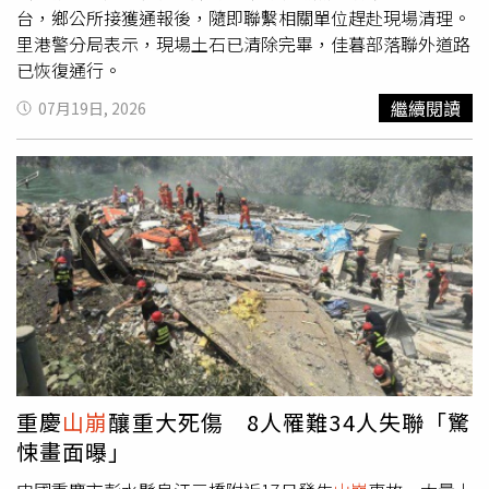
外，小馬可仕與昔日執政盟友、副總統薩拉杜特蒂的政治裂
台，鄉公所接獲通報後，隨即聯繫相關單位趕赴現場清理。
痕也持續擴大。薩拉目前因涉及貪腐及涉嫌威脅總統等指控
里港警分局表示，現場土石已清除完畢，佳暮部落聯外道路
接受彈劾審判，使菲律賓政局更加敏感。分析人士指出，小
已恢復通行。
馬可仕此次國情咨文除了交代政府一年來的施政成果，更試
繼續閱讀
07月19日, 2026
圖透過「不護親、不護友」的肅貪態度，回應外界要求徹查
高層政治人物的期待。然而，這場反貪行動能否真正持續推
進，並讓所有涉案者依法接受審判，仍將是菲律賓社會未來
最關注的焦點。
重慶
山崩
釀重大死傷 8人罹難34人失聯「驚
悚畫面曝」