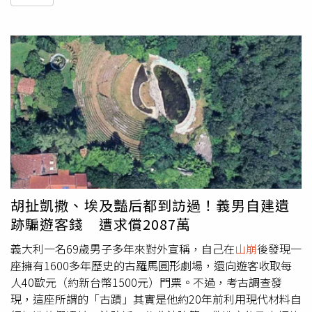
胡扯凱撒、埃及豔后都到訪過！義男自建遺
跡騙遊客錢 遭求償2087萬
義大利一名69歲男子多年來對外宣稱，自己在
山崩
後發現一
座擁有1600多年歷史的古羅馬圓形劇場，還向遊客收取每
人40歐元（約新台幣1500元）門票。不過，考古調查發
現，這座所謂的「古蹟」其實是他約20年前利用現代材料自