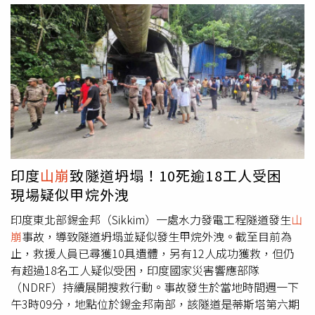
總值250億披索（約新台幣130.9億元）的資產，追回約8億
到在調集多方專業力量，投入大型工程機械、生命探測設
披索（約新台幣4.2億元）不法所得，所有追回款項均已繳
備、無人機等專業裝備後，在嚴防後續「二次災害」和確保
回國庫，未來將投入公共建設、災害防治及社會福利，希望
救難人員安全的情況下，將採定向爆破、逐層推進的方式進
把遭侵吞的公共資源還給人民。去年防洪工程弊案持續延
行救援，目前經多次探測與搜尋，確認現場已無生命跡象，
燒，多名政商人士遭起訴，成為今年國情咨文最受矚目的焦
失聯者恐怕凶多吉少。
點。這起震撼菲律賓政壇的防洪工程弊案，源於2025年菲
律賓接連遭受多場颱風侵襲，引發嚴重洪災及
山崩
，造成數
十人死亡、超過20萬人流離失所。小馬可仕當時在國情咨文
中痛批部分防洪工程品質低劣，甚至形同「幽靈工程」，要
求徹查所有治水計畫，隨後政府與國會展開大規模調查。調
印度
山崩
致隧道坍塌！10死逾18工人受困
查結果顯示，至少15家承包商承攬總額高達2000億披索
現場疑似甲烷外洩
（約新台幣1047億元）的防洪工程，其中不少工程根本未
施工，卻已請領工程款，並牽扯出多名國會議員、公共工程
印度東北部錫金邦（Sikkim）一處水力發電工程隧道發生
山
部官員及承包商涉嫌收受高額回扣。不少涉案人士還被爆出
崩
事故，導致隧道坍塌並疑似發生甲烷外洩。截至目前為
擁有私人飛機、歐洲名車等奢華生活，引發菲律賓社會強烈
止，救援人員已尋獲10具遺體，另有12人成功獲救，但仍
不滿，也掀起要求徹查高層政治人物的聲浪。國情咨文發表
有超過18名工人疑似受困，印度國家災害響應部隊
前，馬尼拉接連發生爆炸及疑似爆裂物事件，警方動員逾2
（NDRF）持續展開搜救行動。事故發生於當地時間週一下
萬名警力加強維安。目前已有現任及前任參議員遭起訴並羈
午3時09分，地點位於錫金邦南部，該隧道是蒂斯塔第六期