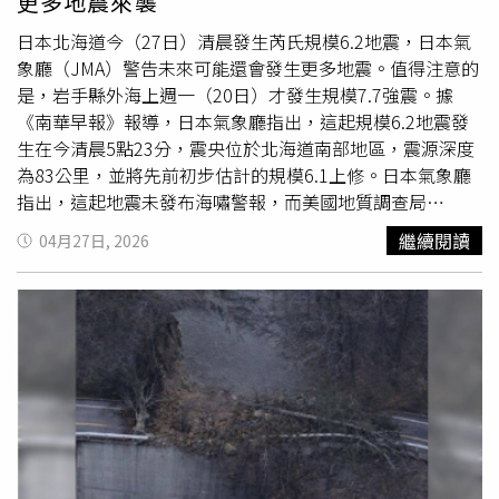
更多地震來襲
實施了大規模分區限水與停灌，而2021年5月起暴雨反撲，
梅雨鋒面及颱風陸續侵襲，其中5月下旬台北更發生打破歷
日本北海道今（27日）清晨發生芮氏規模6.2地震，日本氣
史紀錄的超級豪雨，多處地下道及市區嚴重積水，後續數個
象廳（JMA）警告未來可能還會發生更多地震。值得注意的
月的熱帶性低氣壓更讓中南部山區出現致災性豪雨。對此，
是，岩手縣外海上週一（20日）才發生規模7.7強震。據
林得恩也提醒，台灣歷史上多起極端氣候事件，以及氣候變
《南華早報》報導，日本氣象廳指出，這起規模6.2地震發
遷如何加劇乾旱與豪雨的複合式災情，人們應該借鏡並謹慎
生在今清晨5點23分，震央位於北海道南部地區，震源深度
應對。
為83公里，並將先前初步估計的規模6.1上修。日本氣象廳
指出，這起地震未發布海嘯警報，而美國地質調查局
（USGS）則預測，由於該地區人口稀少，且位於札幌以東
繼續閱讀
04月27日, 2026
約200公里處，造成的財產損失及生命威脅相當有限。然
而，日本氣象廳1名官員向記者表示，在經歷強烈搖晃的地
區，「落石與
山崩
的風險已經上升。」日本氣象廳同時警
告，未來1週內，該區域發生類似規模地震的風險仍然偏
高。就在數小時之前，北海道以南數百公里的海域亦發生1
起規模5.0的地震。這一連串地震發生的時間點，距離日本
氣象廳上週發布重大地震警告不到1週。當時岩手縣外海發
生規模7.7強震後，當局警告可能出現規模8.0或更大的地
震，「新的大地震發生的可能性比平時更高。」上週的地震
共造成6人受傷，震動甚至波及距離震央數百公里之外的東