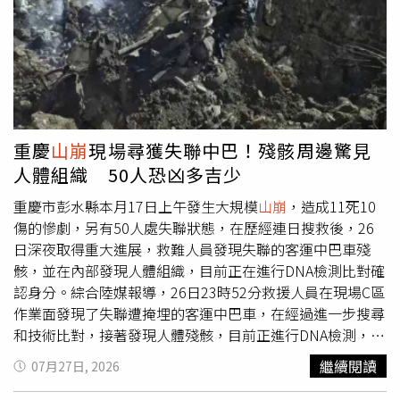
馬可仕於2022年就任，任期6年，今年的國情咨文也是卸任
前倒數第二次年度施政報告。由於演說前數小時，馬尼拉司
法部大門外發生疑似土製爆裂物爆炸，參議院附近又發現另
一枚疑似爆裂物，加上多個團體號召示威，警方動員超過2
萬3000名警力，在國會、總統府馬拉坎南宮（Malacañang
Palace）及主要道路周邊架設鐵絲網、路障並加強戒備。警
方初步研判，兩起爆炸事件極可能有所關聯，目前仍持續追
重慶
山崩
現場尋獲失聯中巴！殘骸周邊驚見
查幕後犯案者。儘管維安氣氛緊張，小馬可仕仍將焦點放在
人體組織 50人恐凶多吉少
持續延燒近一年的防洪工程弊案。他表示，政府依照金流及
證據持續追查，目前已有多名承包商、公共工程部高階官員
重慶市彭水縣本月17日上午發生大規模
山崩
，造成11死10
及國會議員遭到起訴或逮捕，監察專員辦公室也將對前眾議
傷的慘劇，另有50人處失聯狀態，在歷經連日搜救後，26
院議長羅慕德茲提出多項刑事控告。菲律賓政府宣布已凍結
日深夜取得重大進展，救難人員發現失聯的客運中巴車殘
涉案人士250億披索資產，並追回部分不法所得，持續追查
骸，並在內部發現人體組織，目前正在進行DNA檢測比對確
防洪工程弊案。談到自己的堂弟即將遭起訴，小馬可仕坦言
認身分。綜合陸媒報導，26日23時52分救援人員在現場C區
心情沉重，但仍公開表示：「我不是我家族的總統，也不是
作業面發現了失聯遭掩埋的客運中巴車，在經過進一步搜尋
我朋友的總統，我是菲律賓的總統，我的責任是對全體菲律
和技術比對，接著發現人體殘骸，目前正進行DNA檢測，確
賓人民負責。」他並重申，只要掌握犯罪證據，即使是親屬
認罹難者身分。從現場畫面可見，整台客運中巴車已被壓成
繼續閱讀
07月27日, 2026
或最親近的政治盟友，也一定依法究辦，不會有任何例外。
爛泥，由於現場崩塌體方量大、墜落巨石體積大且數量多、
他並公布最新肅貪成果，表示政府已凍結涉案承包商及官員
現場作業面狹小、邊坡穩定性差，救援難度相當高，官方提