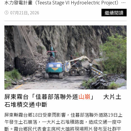
押，一名前眾議員潛逃歐洲；曾任公共工程部長的馬努埃爾
水力發電計畫（Teesta Stage VI Hydroelectric Project）的
博諾安（Manuel Bonoan）雖否認涉案，但仍遭檢方起訴，
一部分，由印度工程公司Patel Engineering負責施工。根據
繼續閱讀
07月21日, 2026
目前因健康因素在醫院接受羈押。至於羅慕德茲，監察專員
官方公布的資訊顯示，目前搜救工作還在持續進行當中，但
辦公室已將他列為弊案核心人物，預料將面臨洗錢及掠奪國
仍有超過18人可能受困於隧道內，實際受困人數有待確認。
家資產等多項罪名。不過，羅慕德茲否認所有指控，並表示
初步調查指出，隧道內發生
山崩
後，大量土石堵塞通道，導
辭去眾議院議長職務，是希望讓司法機關不受政治影響，依
致多名工人受困。更棘手的是，事故現場疑似發生甲烷外
法調查案件。除了反貪腐之外，小馬可仕也提出未來兩年的
洩，造成隧道內充滿有毒氣體，使救援人員無法安全進入受
施政重點，包括推動減稅措施，擴大個人所得稅免稅範圍、
困區域，大幅增加搜救難度。事故發生後，警消曾兩度在未
降低部分勞工稅負、取消中小企業最低所得稅制度、研議稅
配戴防護裝備的情況下嘗試進入隧道，但由於現場環境過於
務特赦方案，並要求國會儘速完成相關法案，希望減輕家庭
危險，皆被迫中途折返。官員指出目前隧道內甲烷濃度依舊
及企業負擔，刺激投資與經濟成長。爆炸警戒、彈劾風波與
過高，救援人員至今無法抵達受困工人的所在位置，因此無
反貪改革交織，小馬可仕在任內倒數第二次國情咨文宣示改
法掌握受困者的實際狀況，官方也無法確認
山崩
發生的原
革決心。面對中東戰事再度升溫，小馬可仕表示，政府將持
因。根據成功逃生的工人描述，事故發生前，隧道內曾傳出
續維持國家能源緊急措施，確保燃料、糧食及農產品供應穩
一聲巨大、宛如爆炸般的巨響，眾人立即向外逃生，但仍有
屏東霧台「佳暮部落聯外道
山崩
」 大片土
定，防止囤積與物價失控，同時加強能源安全及供應鏈韌
部分工人來不及撤離，被困在隧道深處，人數後續可能依調
石堆積交通中斷
性，以降低國際局勢對菲律賓經濟的衝擊。在外交與國防方
查結果進一步修正，現在最優先的事項就是盡快、安全地將
面，小馬可仕再次重申菲律賓維護西菲律賓海（南海）主權
所有受困人員救出。此外，消息人士透露，第一批進入隧道
屏東縣霧台鄉18日受豪雨影響，佳暮部落聯外道路19日上
的立場，強調菲律賓不會放棄2016年南海仲裁案所確認的
執行救援行動的人員因吸入甲烷，一度出現頭暈及呼吸困難
午發生土石崩落，一大片土石堆積路面，造成交通一度中
合法權利，捍衛國家主權與漁民權益的立場不會改變。此
等症狀，所幸已全數安全撤離，並送往附近醫院接受治療。
斷。霧台鄉民代表會主席柯大雄將現場照片發布至社群平