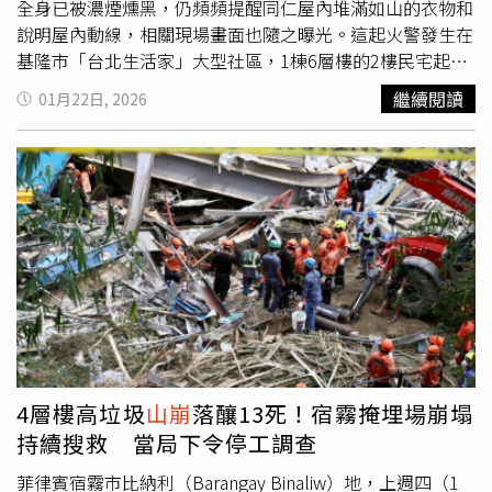
全身已被濃煙燻黑，仍頻頻提醒同仁屋內堆滿如山的衣物和
說明屋內動線，相關現場畫面也隨之曝光。這起火警發生在
基隆市「台北生活家」大型社區，1棟6層樓的2樓民宅起
火，竄出濃煙，鄰近住戶紛紛爬地逃生。而2樓女屋主雖成
繼續閱讀
01月22日, 2026
功逃出，但其22歲女兒仍受困屋內。詹能傑第三次進入火場
後，終於找到受困女子，並毅然將自己的空氣呼吸器面罩脫
下給她使用，自己卻因此吸入大量一氧化碳，送醫後宣告不
治；該名受困女子被救出時，也已不幸身亡。事實上，詹能
傑第二次從火場撤出時，全身已被濃煙燻黑、流大汗，但仍
詳細向消防弟兄說明屋內狀況。他表示，屋內床鋪很高，四
周堆滿衣物、雜物，稍一碰觸就會「
山崩
」倒下，並耐心解
說屋內動線配置，包括「二樓門後有雜物，進門後右轉再直
走，接著往左約三步，再直走約四步會有一道門」，提醒同
仁務必特別小心，希望這些細節能協助後續救災行動。凌晨
1時許，詹能傑更換新的空氣瓶後第三度進入火場，並在發
現受困女子後將自己的面罩讓出。然而，由於起火點屋內堆
4層樓高垃圾
山崩
落釀13死！宿霧掩埋場崩塌
滿大量雜物，嚴重影響救援行動，直到凌晨2時許，詹能傑
持續搜救 當局下令停工調查
才被尋獲並送醫急救，最終仍未能甦醒。基隆市消防局表
示，這場火警造成2死、1名消防員遭電擊受傷；另有3人預
菲律賓宿霧市比納利（Barangay Binaliw）地，上週四（1