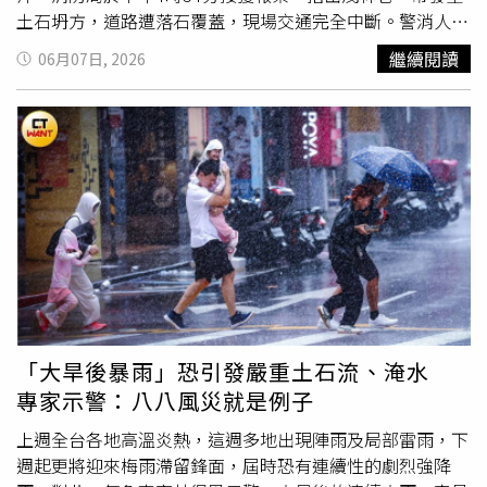
免。房屋毀損達三成以上未滿五成，可減半徵收房屋稅；毀
土石坍方，道路遭落石覆蓋，現場交通完全中斷。警消人員
損達五成以上且須修復始能使用者，可免徵房屋稅；土地因
火速趕赴現場後，發現受困的是1名男性及1名女性遊客，所
繼續閱讀
06月07日, 2026
流失、
山崩
、地陷等因素致無法使用者，可申請免徵地價
幸兩人並未遭落石擊中，也沒有明顯外傷，但因道路受阻無
稅。稅務局說明，汽、機車（151cc以上）因災害受損向監
法自行離開。救援人員隨即展開協助，成功將兩人安全護送
理單位辦理報停或報廢者，可申請退還自災害發生之日起已
至安全區域，結束這場驚魂記。警方獲報後也立即在坍方路
繳納之使用牌照稅；娛樂業因災害影響致無法營業，或營業
段周邊設置封鎖線，實施交通管制，避免其他民眾誤闖危險
受影響者，也可申請扣除未營業天數，按比例核減娛樂稅，
區域。同時通報相關單位及搶修團隊進場處理，希望盡快恢
至於所得稅、營業稅、貨物稅及菸酒稅等國稅減免事項，可
復道路通行。經過數小時搶修作業，施工人員利用重機具清
向國稅局洽詢辦理，民眾可透過財政部稅務入口網或新竹縣
除落石與樹木，終於在昨晚11時完成搶通作業，恢復道路基
政府稅務局網站線上申請各項災害減免。文化局表示，為協
本通行功能。值得注意的是，羅木斯步道因去年受到凱米颱
助文化資產因豪雨受損進行緊急修復，新竹縣115年度文化
風重創，部分設施至今仍處於修復階段，目前仍公告暫停開
資產管理維護補助經費目前尚有餘額，縣內古蹟、歷史建
放。然而近日山區持續降雨，使原本脆弱的地質環境再度面
築、聚落建築群及暫定古蹟之所有人、使用人或管理人，如
臨考驗，導致此次土石崩落事件發生。茂林區公所特別提
有緊急修繕、防災設施改善、漏水修復、緊急支撐、消防安
醒，近期山區降雨頻繁，土石鬆動情況尚未完全解除，未來
「大旱後暴雨」恐引發嚴重土石流、淹水
全設備更新、防蟲防盜等需求，可隨時提出申請，不受定期
仍可能發生落石或二次坍方。呼籲民眾切勿前往羅木斯步道
專家示警：八八風災就是例子
收件時間限制，每案最高補助15萬元，協助文化資產降低豪
及周邊山區從事登山、健行、溯溪等戶外活動，以免發生危
雨及後續颱風季節造成之損害。縣定古蹟竹北林家祠6月26
險。相關單位也將持續監測山區狀況，確保民眾與遊客安
上週全台各地高溫炎熱，這週多地出現陣雨及局部雷雨，下
日淹水的照片。（圖片提供／新竹縣政府）農業處指出，已
全。
週起更將迎來梅雨滯留鋒面，屆時恐有連續性的劇烈強降