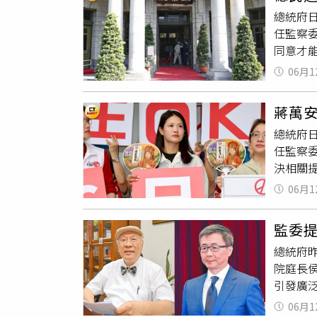
指出，
總統府
任監察
同意才
張，呼
06月1
心，同
正副院
蔣萬
個都不
總統府
黨背景
任監察
意義，
決相關
如今執
如今蔣
人事案
06月1
續將送
院長」
監員被
少康指
監委
手機跳
將「全
總統府
改建報
院庭長
有人護
引發廣
安說「
若朝野
察院針
06月1