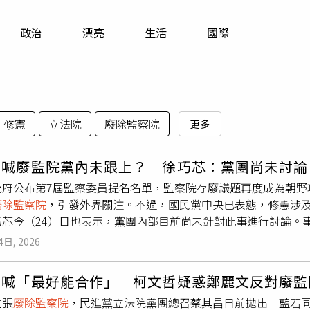
寵物
政治
漂亮
生活
國際
運勢
運動
」
梅酒
修憲
立法院
廢除監察院
更多
安喊廢監院黨內未跟上？ 徐巧芯：黨團尚未討論
統府公布第7屆監察委員提名名單，監察院存廢議題再度成為朝野
廢除監察院
，引發外界關注。不過，國民黨中央已表態，修憲涉
巧芯今（24）日也表示，黨團內部目前尚未針對此事進行討論。
曾提出改革主張，但從政治口號走到實際修憲，始終面臨高門檻
4日, 2026
要立法院高度共識，後續還須經公民複決，因此推動難度極高。
表態修憲並非現階段優先議程，外界也關注蔣萬安的主張是否能
銘喊「最好能合作」 柯文哲疑惑鄭麗文反對廢監
立法院黨團尚未就
廢除監察院
議題進行共同討論。至於監察委員
主張
廢除監察院
，民進黨立法院黨團總召蔡其昌日前拋出「藍若
糟糕」。她表示，無論是院長或副院長人選，都存在黨團難以接