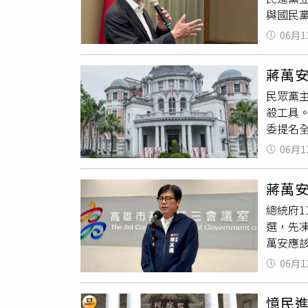
與國民
討論，
06月1
始終主
兩院的
蔣萬
複決程
民眾黨主
明當年
殺工具
形成明
委提名
卻公開
年時，
提出具
06月1
園市議
權事項
藍綠白
理，而
蔣萬
競選總
防。
總統府1
浪。民
選，先
存廢須
萬安應
共識。
我是最
06月1
慮全部
應，
廢
憶民