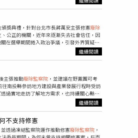
繼續閱讀
總統過去曾多次公開主張
廢除監察院
，如今在提
體喊話」。
金頒獎典禮，針對台北市長蔣萬安主張修憲
廢除
立、公正的機關，近年來逐漸失去社會信任，因
機關在選舉期間捲入政治爭議，引發外界質疑。
，讓不少民眾對機關的公正性產生疑慮。對於
繼續閱讀
社會期待的是制度公平運作，而非成為政治攻防
任。談到新北市選情，李四川表示，侯友宜8
意，爭取市民支持。他也重申，面對選戰將秉持
後主張推動
廢除監察院
，並建議在野黨團可考
日前往南投縣參訪地方建設與產業發展行程時受訪
望透過實地走訪了解地方需求，也持續關心縣市
化產業與創生推動成果，隨後安排視察南投市外
繼續閱讀
焦地方建設與民生議題。媒體詢問對於蔣萬安主
，自己今天主要是來南投關心地方發展、商圈經
何不支持修憲
最在意的市政與縣政議題。卓榮泰最後也向媒體
，並透過凍結監察院運作推動修憲
廢除監察院
，
理與市政推動上。
立法委員期間，為何未曾支持相關修憲案，反而