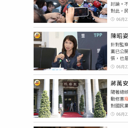
討論。
達、前
對此，
機率「
下對鄭
查權，
06月2
邀請柯
提問。
陳昭
的，藍
針對監
黨長期
黨已公
文哲並
張，也
在活動
提出具
怪？」
06月2
共同推
蔣萬
隨著總
動修憲
對國民
口號走
06月2
與公民
倡議階