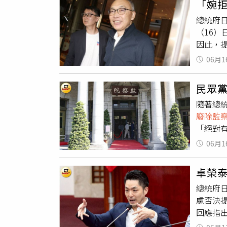
「婉
選，立
總統府
黨立法
（16
似乎未
因此，
去都曾
示，感
06月1
師及卸
正、快
民眾
說，隨
隨著總
意，「
廢除監
持。最
「絕對
涉及五
06月1
遲未有
支持大
卓榮
支持本
總統府
黨派立
慮否決
除監察
回應指
僅以否
這些都
使，以