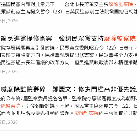
不過國民黨內部對此意見不一，台北市長蔣萬安主張
廢除監察院
國民黨立委廖婉汝等人已先後退出，整體名單仍給外界酬庸色彩
民眾黨創黨主席柯文哲今（23）日與民進黨前立法院黨團總召柯
基本上高達98％」。她也質疑，若由這樣的名單組成新一屆監察
麗文反對廢監院一事表達疑惑，直言「怎麼那麼奇怪？」前立委
發揮應有監督功能。
3日, 2026
文哲與柯建銘同台對談。活動前，媒體關注近期綠白合作及
廢除
活動結束後，媒體詢問柯建銘未來綠白是否有合作空間。柯建銘
姿籲民進黨提修憲案 強調民眾黨支持
廢除監察院
綠也要合作，綠白也要合作。」至於
廢除監察院
是否可能成為綠
察院存廢議題再度引發討論，民眾黨立委陳昭姿今（22）日表示
以來的政策立場，對於其他政黨態度則予以尊重。面對媒體追問
開表態支持相關方向，民進黨就應提出修憲案，民眾黨將全力支
未正面表態，僅回應相關問題應由民眾黨主席黃國昌說明，自己
是民進黨過去長年倡議的改革方向，但民進黨執政後卻未積極推
結束後走往後方領取餐盒時，主動向民眾黨發言人張彤詢問，「
體修憲方案。陳昭姿強調，「你們提案啊！我們支持。」無論是
張彤則回應，鄭麗文可能認為實際推動上有困難，但柯文哲仍持
2日, 2026
動，只要是符合改革方向的提案，民眾黨都願意支持。
安喊廢除監院夢碎 鄭麗文：修憲門檻高非優先議
統府公布第7屆監察委員提名名單，監察院存廢議題再度成為朝野
廢除監察院
，引發朝野討論。不過，國民黨主席鄭麗文今（22）
黨而言並非現階段優先推動的議題。
廢除監察院
的主張其實並非
到實踐，始終卡在修憲高門檻。由於涉及五權憲法架構及憲政機
2日, 2026
複決等程序，難度堪稱政治工程中的「大魔王」。也因此，相關
段。加上新一屆監委人事案出爐，在野陣營人士質疑，民進黨過