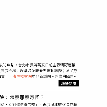
攻防焦點。台北市長蔣萬安日前主張朝野應推
及高度門檻，現階段並非優先推動議題；國民黨
事實上，
廢除監察院
並非新議題。藍綠白陣營多
挑戰。由於牽涉五權憲法架構與憲政機關存廢，
繼續閱讀
儘管朝野不時傳出廢監院聲浪，但隨著國民黨高
進一步形成黨內共識。對此，徐巧芯透露，目前
院：怎麼那麼奇怪？
人事同意權案，徐巧芯則直言，這次提名名單
同意，立刻修憲廢考監」，再度掀起監察院存廢
受的因素與爭議；即便包括前新北市副市長謝政