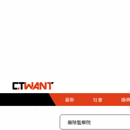
社會首頁
娛樂首頁
財經首頁
政
:::
最新
社會
娛
時事
即時
熱線
:::
直擊
大條
人物
調查
專題
３Ｃ