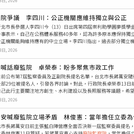
3日, 2026
市政推動的重要一環。針對監察院議題，蔣萬安則反問，賴清德
透過制度與修憲程序討論，「立法院可以解決的事，無需透過媒
屆監察委員後，外界也想知道賴總統現在的立場是否有所改變。
監院爭議 李四川：公正機關應維持獨立與公正
新北市長參選人李四川今（13）日出席第四屆崇利助學圓夢獎學
一事表示，自己在公務體系服務40多年，認為許多原本應保持獨
公正機關能夠維持應有的中立立場。李四川指出，過去部分獨立
表示，侯友宜8年前參選時，也曾遭到促轉會相關言論影射與攻擊
3日, 2026
提出
廢除監察院
的主張，李四川並未直接表態支持與否，但強調
他認為，唯有維持公正與獨立，才能重新建立人民對政府機關的信
安喊話廢監院 卓榮泰：盼多聚焦市政工作
成績有目共睹，自己將延續市政建設方向，持續深入地方傾聽民
日前公布第7屆監察委員及正副院長提名名單，台北市長蔣萬安隨
之爭」原則，與對手進行良性競爭。
全部29位被提名人，引發各界討論。對此，行政院長卓榮泰13
自己此行主要關注地方創生、水利建設以及長照服務等議題，希
況。卓榮泰當天上午先前往水里蛇窯陶藝文化園區，了解地方文
3日, 2026
治理工程，下午則前往長照機構訪視團體家屋運作情形，行程聚
監察院
的看法時，卓榮泰並未正面評論相關政治議題，而是表示
萬安喊廢監院立場矛盾 林俊憲：當年擔任立委為
利工程及長照服務等工作，並強調中央與地方都應持續關注民眾
北市長蔣萬安日前主張藍白陣營應全面否決新一屆監察委員提名
希望蔣萬安能夠多談市政、多關心市民需求，把重心放在城市治
立委林俊憲11日質疑，若蔣萬安真心支持
廢除監察院
，當年擔任