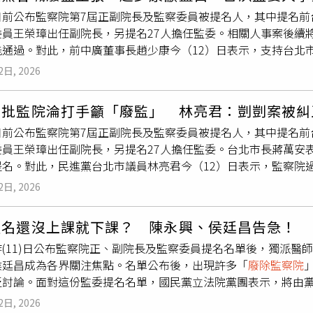
今年4月國民黨還主張不應
廢除監察院
，蔣萬安應該趕緊說服國民
日前公布監察院第7屆正副院長及監察委員被提名人，其中提名前
委員王榮璋出任副院長，另提名27人擔任監委。相關人事案後續
能通過。對此，前中廣董事長趙少康今（12）日表示，支持台北
籲國民黨與民眾黨在立法院審查時全面封殺29名被提名人，「一
2日, 2026
時替民進黨過去所提出的政治主張圓夢。趙少康表示，這屆監委任
長及29名監委人選。他支持蔣萬安的倡議，呼籲國民黨與民眾黨
安批監院淪打手籲「廢監」 林亮君：剴剴案被糾
要給過」，以達到實質
廢除監察院
的效果。趙少康指出，賴清德
日前公布監察院第7屆正副院長及監察委員被提名人，其中提名前
，但民眾黨卻一席都沒有。即使賴清德不願意讓在野席次超過民進
委員王榮璋出任副院長，另提名27人擔任監委。台北市長蔣萬安
如今2比29的比例安排根本是「雞肋」，完全不尊重在野黨。他
提名。對此，民進黨台北市議員林亮君今（12）日表示，監察院
政近20年，監察院的人事酬庸卻有增無減；而被提名監察院長的
萬安反批監察院對民眾關心議題「閃閃躲躲、輕輕放下」，令人
通過，還是又在累積選舉相罵本？趙少康表示，前監察院長陳菊
2日, 2026
交立法院審議，須經全體立委二分之一以上同意才能通過。由於
，如今卻仍提名29名監委人選。他認為，廖婉汝與謝政達只是賴
提名人不予支持，也使相關人事案能否過關備受關注。針對蔣萬
出，雖然謝政達是他的好朋友，但即使通過這兩名人選，在監察
提名還沒上課就下課？ 陳永興、侯廷昌告急！
出快訊：蔣萬安重大表態！結果，不是台北市政的說明、不是針
面封殺監委提名人」列為全黨政策，展現實質
廢除監察院
的決心
昨(11)日公布監察院正、副院長及監察委員提名名單後，獨派醫
告敷衍的改進、不是針對北市幼兒園設開放式吸菸區的檢討、不
侯廷昌成為各界關注焦點。名單公布後，出現許多「
廢除監察院
駕的蔣市長，在一早市民通勤、上班上課的時間，發表的重大意
泛討論。面對這份監委提名名單，國民黨立法院黨團表示，將由
監察院在一些民眾關心的議題上閃閃躲躲、輕輕放下，但「剴剴
對憲政改革有共識，不排除透過修憲將五權憲法改為三權分立體
對「剴剴案」的兒少悲劇，糾正了台北市政府，認為台北市政府
2日, 2026