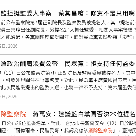
，監察院仍應善盡職責。陳的發言引發許多討論，支持者認為，
未善盡主管機關保障及維護兒童生命之責。同案監察院也糾正了
察院長被提名人談論修憲方向，恐使未來監察院角色定位更加敏
正後，蔣萬安怎麼回應？蔣萬安回「該怎麼裁罰，就怎麼裁罰」
廢監拒挺監委人事案 蔡其昌嗆：修憲不是只用嘴
於曾承審狠夫開車輾斃妻子跟律師、湯姆熊男童遭割喉、逆子縱火
灣人民關心的議題。監察院過去也對寶林茶室中毒案、信義區幼
日前公布監察院第7屆正副院長及監察委員被提名人，其中提名前
案都未將惡性重大的兇手判處死刑，因而被外界稱為「廢死法官
議題閃閃躲躲的，反而是蔣萬安。
委員王榮璋出任副院長，另提名27人擔任監委。相關人事案後續
法定減刑規定，並非外界所稱廢死法官。副總統蕭美琴指出，被
意才能通過，各黨團態度備受關注。面對民眾黨表態堅持「廢監
今(12)日蔣萬安發文表示，國民黨和民眾黨團可考慮，先全部
總召蔡其昌今（12）日表示，若在野黨認為監察院不應存在，應
監察院存廢及職權改革歧見下，陳永興、侯廷昌等提名人如何爭
2日, 2026
新一屆監察院人事案公布後，將送立法院行使同意權。依據《立
二分之一同意始得通過。以目前113席立委計算，至少需取得57
院淪政治酬庸浪費公帑 民眾黨：拒支持任何監委
其昌表示，如果真的主張
廢除監察院
，國民黨身為國會多數，就
昨（11）日公布監察院第7屆正副院長及監察委員被提名人。其
還是五權分立，社會都可以討論，但現在只看到國民黨嘴巴在講
人，引發外界關注在野黨態度。對此，民眾黨主席黃國昌表示，
構如何改革，各界其實都很願意談。蔡其昌指出，如果不願意討
於此次民進黨提出的監委人選，也將一律不予支持。第六屆監委任
麼人選都反對，這就只是在人事案上進行政治操作與拖延，擺明
、副總統蕭美琴今天宣布，總統賴清德提名前任台灣人權促進會
。蔡其昌強調，如果藍白都認為監察院不應存在，應該直接面對
2日, 2026
院長，另提名27人擔任監委。相關人事案將函送立法院審議，總
不願從制度面、法律面進行修法，呈現出來的就只是為反對而反
正常運作。黃國昌表示，民眾黨始終堅持
廢除監察院
的主張，認
不可能獲得支持，「因為在野黨只要看到民進黨就反對。」
廢除監察院
蔣萬安：建議藍白黨團否決29位提
，對於此次民進黨提出的所有監委人選，也將一律不予支持。黃
1日公布29位監委名單，對此，台北市長蔣萬安今（12）日於
認為不應再耗費公帑，民眾黨立場明確，就是刪除相關預算，不
問題。「爾俸爾祿，民脂民膏！我認為應該
廢除監察院
」，臺灣