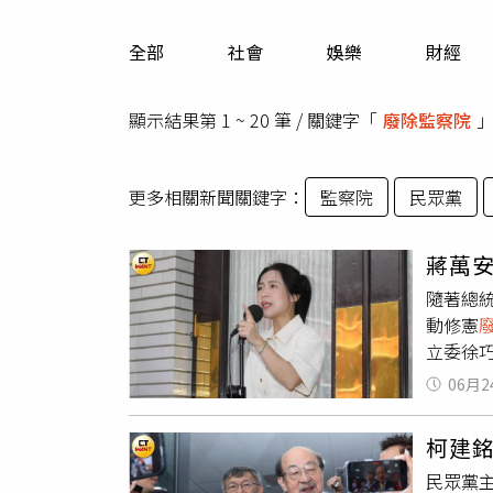
人物
汽車
全部
社會
娛樂
財經
專欄
房產新勢力
顯示結果第 1 ~ 20 筆 / 關鍵字「
廢除監察院
更多相關新聞關鍵字：
監察院
民眾黨
蔣萬
隨著總
動修憲
立委徐
年來都
06月2
不僅需
層接連
柯建
國民黨
民眾黨
「非常