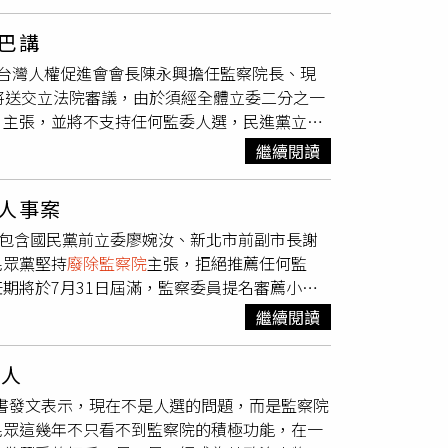
他對監察院改革議題展現開放態度，但有聲音質
新北市政府和衛福部。林亮君質疑，一年前被監
感，相關爭議預料將在立法院審查期間持續延
。「剴剴案」是社會悲劇、社會安全網的漏接，
巴講
案共11死的法官侯廷昌也受到外界眾多關注，
兒園狼師案等糾正台北市政府。正事不做，對民
台灣人權促進會會長陳永興擔任監察院長、現
」。對此，有法界人士認為，侯判決均依循證據
將送交立法院審議，由於須經全體立委二分之一
提名人將肩負維護廉政、伸張人權及監督政府的
」主張，並將不支持任何監委人選，民進黨立法
否決29位提名人選，再爭取修憲
廢除監察院
。在
從制度面與法律面推動改革，「而非只用嘴
取跨黨派支持，將成為下階段政治焦點。
繼續閱讀
法院職權行使法》規定，人事案須獲超過全體立
席同意票。面對民眾黨表態不支持任何監委人
人事案
應該趕快推動修憲。他說，到底台灣未來要走三
中包含國民黨前立委廖婉汝、新北市前副市長謝
，實際上卻不願意從制度面進行調整；至於台灣
民眾黨堅持
廢除監察院
主張，拒絕推薦任何監
論制度改革，只要民進黨政府提出監委名單，不
期將於7月31日屆滿，監察委員提名審薦小組
是為了打擊民進黨政府，而非真正對政府改造有
會長陳永興，擔任監察院長、現任監察委員王榮
五權憲法改革問題，討論五院體制未來如何調
繼續閱讀
統府也呼籲朝野以客觀角度審視被提名人，維持
對、為杯葛而杯葛；民進黨即使提出再優秀的人
為民進黨執政後已背離過去理念，故拒絕推薦任
名人
國昌批評，監察院已淪為「酬庸院」與「打手
臉書發文表示，現在不是人選的問題，而是監察院
再浪費納稅人的血汗錢。
民眾這幾年不只看不到監察院的積極功能，在一