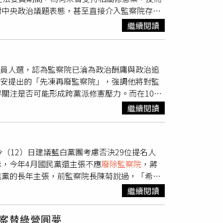
對中央政治議題表態，甚至直接介入監察院存廢
廢除考試院與監察院並非新議題，民進黨多年來
繼續閱讀
020年立法院成立修憲委員會後，涉及廢除考監
支持外，也必須取得足夠立委同意才能進入公民
關鍵。他質疑，如今蔣萬安高喊廢監院，卻未說
員人選，認為監察院已淪為政治酬庸與政治追
憲委員會中對相關議題態度消極，與現在的主張
萬安提出的「先凍再廢監察院」，強調他將對監
委期間，國民黨從未積極推動廢監院修憲，如今
關注是否可能形成跨黨派修憲壓力。而在105
。吳思瑤認為，若蔣萬安有意推動憲政改革，應
入重要政見。面對黃國昌的批評，被罷免的前桃
首長更應專注市政推動，而不是頻頻介入國會職
繼續閱讀
掌握國會多數席次，是否有能力推動制度改革。
憲政體制調整，應透過理性討論與修憲程序處
民進黨過去的主張再度被翻出檢視。先是蔡英文
凝聚社會共識，而非在監委提名案上進行政治攻
轉型的起點，如今綠營正面臨立場轉變的質疑聲
（12）日建議藍白黨團考慮否決29位提名人
業，形成明顯落差。在現行憲政程序上，監察院
，今年4月國民黨還主張不應
廢除監察院
，蔣
數屆均曾出現廢監院提案，但朝野始終無法取得
進黨的長年主張，前監察院長陳菊說過，「希望
停留在討論階段。
察院
。並建議國民黨和民眾黨立法院黨團可以考
繼續閱讀
之間的共識，修憲
廢除監察院
。對此，陳其邁回
法更符合台灣現行的體制現況，並深化民主。並
案替綠營圓夢