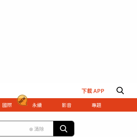
下載 APP
國際
永續
影音
專題
⊗ 清除