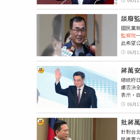
06月1
同樣是
立法院
名新一
談廢
國民黨
監察院
此希望
他舉例
06月1
蔣萬安
工具。
蔣萬
年執政
總統府
「君子
慮否決
表示，
發展情
06月1
轆排水
張
廢除
批蔣
營、水
針對台
表示，
民進黨