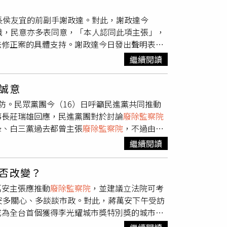
庸爭議。蔣萬安日前並公開建議，國民黨與民眾
長侯友宜的前副手謝政達。對此，謝政達今
共識推動修憲廢監院。不過，蔣萬安拋出的構想
識，民意亦多表同意，「本人認同此項主張」，
察院
，甚至重新檢討五權憲法架構，這些討論過
法修正案的具體支持。謝政達今日發出聲明表
是國民黨當前優先處理的議題。
監察委員提名」。謝政達指出，作為一名資深律
繼續閱讀
政歷練及在人權、勞動領域的經驗，能夠對於公
己之力，這是當初願意接受提名的初衷。謝政達
誠意
除，首次見到朝野各黨有所共識，民意亦多表同
防。民眾黨團今（16）日呼籲民進黨共同推動
為對立法院提出
廢除監察院
憲法修正案的具體支
事長莊瑞雄回應，民進黨團對於討論
廢除監察院
心與支持。
綠、白三黨過去都曾主張
廢除監察院
，不過由於
檻極高，相關討論多年來始終停留在倡議階段，
繼續閱讀
人具有鮮明親執政黨政治立場，過去甚至曾公開
行政權，恐引發外界疑慮。民眾黨團表態，將不
否改變？
到，立法院去年8月已成立修憲委員會，並由跨
萬安主張應推動
廢除監察院
，並建議立法院可考
事宜。對此，莊瑞雄表示，民眾黨若真心主張
廢
安多關心、多談談市政。對此，蔣萬安下午受訪
對表達百分之百誠意」。莊瑞雄也提到，白營若
成為全台首個獲得李光耀城市獎特別獎的城市，
除監察院
後的人權業務如何移轉、監察權如何行
，向國際分享台北市的城市治理經驗與成果，這
不負責任的做法。莊瑞雄強調，相關議題應回到