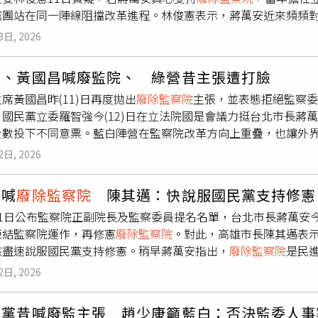
黨團站在同一陣線阻擋改革進程。林俊憲表示，蔣萬安近來頻頻
態度相當鮮明。不過他認為，政治人物的立場應接受檢驗，尤其
3日, 2026
張回歸三權分立，並曾在立法院提出相關修憲案。林俊憲指出，2
提案多由民進黨立委提出，但由於修憲門檻極高，除需朝野共同
安、黃國昌喊廢監院、 綠營昔主張遭打臉
序。當時民進黨席次不足以單獨完成修憲，在野黨態度因此成為
席黃國昌昨(11)日再度拋出
廢除監察院
主張，並表態拒絕監察委
身為立委時為何沒有支持相關修憲方向，甚至國民黨團過去在修
。國民黨立委羅智強今(12)日在立法院國是會議力挺台北市長蔣
顯落差。民進黨立法院黨團幹事長吳思瑤也表示，蔣萬安擔任立
全數投下不同意票。藍白陣營在監察院改革方向上重疊，也讓外界
要求立委全面封殺監委提名人，難免讓外界質疑其立場前後不一
時任總統候選人蔡英文也曾將「
廢除監察院
、落實單一國會」列
體修憲方案，而非僅針對監委人事案表態。她也批評，身為地方
2日, 2026
員王浩宇在黃貼文留言「藍白應該可以直接刪掉吧？」質疑藍白
，對立法院審查與表決方向指指點點。她表示，監察院存廢涉及
間的爭論也讓監察院存廢議題再度成為政治焦點。這場攻防也讓
非以政治操作方式製造對立。若真要推動改革，應回到制度層面
安喊
廢除監察院
陳其邁：快說服國民黨支持修憲
統提出的政見，再到蔡連任總統時將國家人權委員會作為監察院
1日公布監察院正副院長及監察委員提名名單，台北市長蔣萬安今
眾黨認為，綠營過去高喊廢監院，執政後卻持續進行監委提名作
凍結監察院運作，再修憲
廢除監察院
。對此，高雄市長陳其邁表示
獲得立法院高門檻通過外，最後須再交由公民複決。立法院過去
該盡速說服國民黨支持修憲。稍早蔣萬安指出，
廢除監察院
是民
據查，立法院曾針對廢止監察院及職權移轉修憲進行研析，但仍
後一任監察院長」，既然如此，民進黨就應該要支持修憲
廢除監
2日, 2026
否決29位提名人選，先用這種方式凍結監察院運作，再爭取朝野
除監察院
本就是民進黨的長期主張，監察院早就應該廢除，讓憲
進黨昔喊廢監主張 趙少康籲藍白：否決監委人事