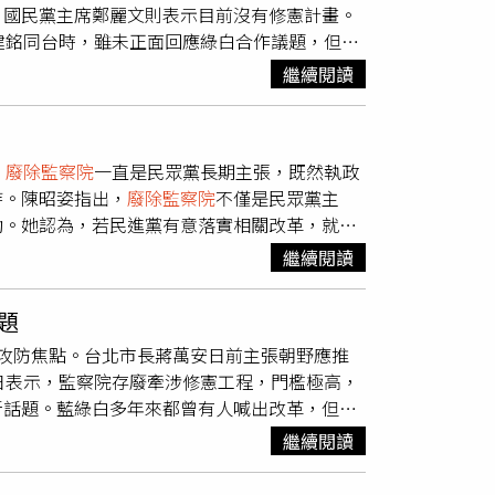
，國民黨主席鄭麗文則表示目前沒有修憲計畫。
濃厚的觀感。徐巧芯指出，相關人事案遭否決的
建銘同台時，雖未正面回應綠白合作議題，但私
院，很難讓外界相信未來能充分運用監察權與調
吳春城今日舉辦《壯世代理想國》新書發表會，
繼續閱讀
監察院
議題，不過兩人均未在第一時間回應相關
表示，「最好能夠合作啊！這世代都是要合作
白合作的切入點，柯建銘則表示，自己支持民進
，
廢除監察院
一直是民眾黨長期主張，既然執政
是否支持廢監院以及鄭麗文反對修憲的說法，柯
持。陳昭姿指出，
廢除監察院
不僅是民眾黨主
沒有負責這部分事務。不過據現場觀察，柯文哲
動。她認為，若民進黨有意落實相關改革，就應
鄭麗文為什麼要說不要廢除監院？怎麼那麼奇
綠白合作或藍白合作，本來就可以針對特定議題
續追問相關原因。
繼續閱讀
題
攻防焦點。台北市長蔣萬安日前主張朝野應推
日表示，監察院存廢牽涉修憲工程，門檻極高，
新話題。藍綠白多年來都曾有人喊出改革，但從
關存廢，不僅需要跨黨派共識，更得經過立法院
繼續閱讀
討論多年來往往是雷聲大、雨點小，始終停留在
去曾主張
廢除監察院
，如今卻持續提出監委人