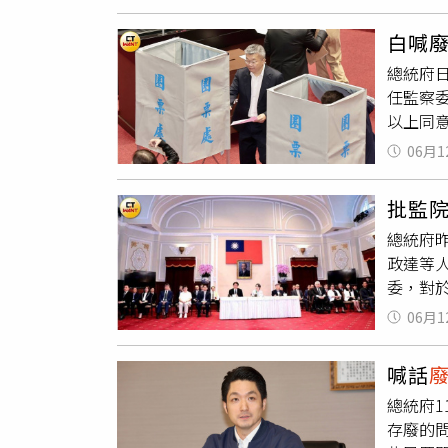
完成前
形式，
疑，監
察院糾
白喊
燒。至
是全台
總統府
這些刑
眾關心
任監察
法則與
以上同
責任。而
院黨團
朝野對
06月1
巴」。
法委員
批監
選，蔡
總統府
權分立
政達等
憲政架
委，對
論提什
召集人
所想法
06月1
璋為副
整。若
監察院
才，也
喊話
何監委
總統府1
院」，
存廢的