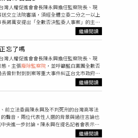
黨支持修憲。
台灣人權促進會會長陳永興擔任監察院長、現
將送交立法院審議，須經全體立委二分之一以上
市長蔣萬安提出「全數否決監委人事案」的主
個都不要給過」，以展現實質
廢除監察院
的決
繼續閱讀
期將於7月底屆滿，總統賴清德決定繼續提名
在立法院審查時全面封殺這29名被提名人，「一
正忘了嗎
所提出的監委名單中，謝政達、廖婉汝具有國民
台灣人權促進會會長陳永興擔任監察院長、現
黨，至少也應保留5席給國民黨與民眾黨才有
表態，主張
廢除監察院
，並呼籲藍白黨團全數否
也批評，民進黨在野時曾主張監察院應該廢除，
過去曾針對剴剴案等重大事件糾正台北市政府，
陳永興是「大獨派」，質疑賴清德是否真心希望
難以認同。新一屆監委被提名人名單出爐後，後
當年被提名時曾公開表示自己是「最後一任監察
繼續閱讀
民眾黨已表態堅持「廢監」立場，並將針對全數
清德的政治權謀，目的是讓國民黨陷入兩難。趙
安評論監委人選，林亮君表示，今天一早九點，
院也難以發揮實質功能。因此，他主張國民黨應
對議員質詢缺失的檢討、不是針對我們大龍市場
，同時替民進黨在野時的主張「圓夢」。
師、前立法委員陳永興及不判死刑的台灣高等法
是針對大巨蛋不斷漏水的回應。最近伶牙俐齒、
」的聲音，兩位代表性人選的背景與過往言論也
見，是痛罵監察院的人事案。林亮君表示，蔣萬
黨中央進一步討論。陳永興在提名記者會表示，
案」難道忘了嗎？她指出，時間不過一年前，監
制，將調查權及彈劾權交由國會行使，但在修憲
對於居家托育人員之輔導管理、監督與檢查流於
繼續閱讀