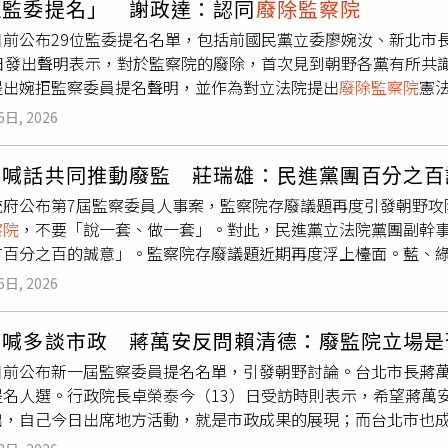
拒監委提名」 謝政達：認同
廢除監察院
場前後矛盾；也有人批評提名名單政治色彩濃厚，甚至質疑有酬
日前公布29位監委提名名單，包括前國民黨立委廖婉汝、新北市
院黨團應全面否決監委人事案，先凍結監察院運作，再尋求朝野
）日發出聲明表示，對於監察院的廢除，首次見到朝野各黨有所共
獲黨中央正面接球。鄭麗文表示，黨內確實一直有人主張
廢除監
提出婉拒監察委員提名聲明，並作為對立法院提出
廢除監察院
憲
出現過，並非新鮮事。但她坦言，修憲門檻實在太高，因此不會
謝各界這段時間的關切與指教，經過審慎思考後，「我決定婉拒
6日, 2026
任政務官，在收到監察委員提名徵詢時，是相信自己憑藉多年行
速回應國民對監察院的期待，並重建社會對監察院的信任，盡一
黨喊話共同推動廢監 莊瑞雄：民進黨團百分之百
著監察委員名單公布，引發各界諸多討論，特別對於監察院的廢
統府公布第7屆監察委員人事案，監察院存廢議題再度引發朝野攻
本人認同此項主張」，因此，提出婉拒監察委員提名聲明，並作
察院
，不要「說一套、做一套」。對此，民進黨立法院黨團副幹
後，謝政達表示，再次感謝總統賴清德的提名，也謝謝各界的關
有百分之百的誠意」。監察院存廢議題近期再度浮上檯面。藍、
權憲法架構及憲政機關存廢，必須透過修憲程序處理，而修憲門
6日, 2026
實質進展。此次監察委員新名單出爐後，民眾黨質疑部分被提名
罷免行動，認為相關人士若出任監委，是否能秉持超然立場監督
泰喊多談市政 蔣萬安反問賴清德：廢監院立場是
次監委人事同意權案，並重申推動
廢除監察院
的立場。黨團也提
日前公布新一屆監察委員提名名單，引發朝野討論。台北市長蔣
委擔任召委，呼籲民進黨共同推動召開相關會議，討論廢監修憲
提名人選。行政院長卓榮泰今（13）日受訪時則表示，希望蔣萬
院
，就應以實際行動推動修憲程序，民進黨立法院黨團對此「絕
出，自己今日出席地方活動，就是市政成果的展現；而台北市也
決監委人事案作為立場表態，監察院仍然依法存在。他認為，
廢
是具體市政成績。蔣萬安表示，自己明天將率團前往新加坡領獎
及形式彈劾等原有職權如何承接，都必須一併討論清楚，否則是