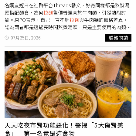
與自私的情節外，正男「過度討好別人」的個性也再次成為
名網友近日在社群平台Threads發文，好奇同樣都是熬製湯
討論焦點。他曾為了討好酢乙女愛（小愛），打算把媽媽送
頭搭配麵食，為何
拉麵
售價普遍高於牛肉麵，引發熱烈討
給自己的生日手帕鋪在積水上，讓小愛踩過去，結果反而遭
論。原PO表示，自己一直不解
拉麵
與牛肉麵的價格差異，
小愛阻止，提醒他應該珍惜家人的心意。許多網友笑稱，連
認為兩者都是透過長時間熬煮湯頭，只是主要使用的肉類不
平時被塑造成任性大小姐的小愛，在這一刻都比正男成熟。
同。他指出，若排除連鎖日式
拉麵
品牌，多數日式
拉麵
每碗
繼續閱讀
07月25日, 2026
網友也整理出不少動畫本篇中的爭議行為，包括嫌棄阿呆珍
價格仍介於250元至400元，而牛肉麵則多落在170元至270
藏的石頭、搬家時沒有第一時間通知朋友，到妮妮家作客時
元之間，因此想了解造成價差的原因。貼文曝光後，不少網
又對草莓吃法挑三揀四，甚至與小新一起把妮妮媽媽弄得哭
友分享看法，「牛肉麵的湯頭多數都很隨便，沒辦法熬成像
笑不得；《夕陽下的春日部男孩》中沉迷電影世界而忘記夥
拉麵
一樣」、「在台灣只要異國料理就是貴」、「
拉麵
的湯
伴、《功夫小子～
拉麵
大亂鬥～》中一度遭反派利用等劇
頭非常濃郁，你想要把清湯煮成這麼濃郁，需要花費大量的
情，也再次被翻出檢視。許多人認為，正男最大的問題並非
材料和瓦斯與時間，為什麼陽春麵這麼便宜，他的湯頭就是
膽小，而是在壓力、誘惑或利益面前，往往優先考慮自己，
一些基本的骨頭湯加味精而已。牛肉麵貴是因為牛肉這十幾
因此比一般動畫中的膽小角色更容易引起觀眾反感。隨著話
年來一直漲價，成本越來越高 ，所以就越賣越貴」。對
題持續延燒，不少韓國藝人過去談論正男的片段也再次受到
此，一名經營日式
拉麵
店的業者留言分析，認為
拉麵
與牛肉
關注。BLACKPINK成員Jisoo曾公開表示，正男是自己最不
麵最大的差異，其實不只是製作成本，而是店家的獲利模式
喜歡的《蠟筆小新》角色，認為他總是在重要時刻讓朋友失
不同，「牛肉麵店比較賺錢的項目其實主要是小菜滷味，牛
望，還直言真正可靠的朋友應該是風間；aespa成員Karina
肉麵本身不要到賠錢。
拉麵
的話明顯看得到可以選的小菜豐
天天吃夜市腎功能惡化！醫揭「5大傷腎美
也曾提到，自己最不能接受的就是正男在《光榮燒肉之路》
富度應該會比牛肉麵店少一些，所以主要賺錢的就是
拉麵
這
食」 第一名竟是這食物