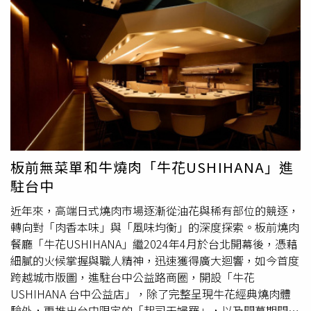
化。長期下來，腎功能衰退風險將明顯增加。許多人以為較
看到鄭容和「不知所措的屁股」。鄭容和立刻用中文反擊
為清淡的鍋貼與水餃，則被洪永祥列為第四大隱藏地雷。為
「你看了嗎？我的屁股」、「你喜歡我的屁股嗎？」全場笑
了提升內餡香氣與多汁口感，業者往往加入大量鹽巴、味精
翻。李正信也被捲入話題，自豪表示「我喜歡我的屁股，我
及肥肉調味，光是吃下10顆鍋貼或水餃，鈉含量就可能突破
的屁股非常剛好」，意外成為當晚最爆笑的互動之一。安可
1000毫克。看似清爽，實際上卻是容易被忽略的高鈉食
時，全場突然響起生日快樂歌，主辦推出蛋糕替即將在6月
物。至於第五名則是深受不少民眾喜愛的日本
拉麵
。無論是
迎來生日的鄭容和與姜敏赫提前慶生。鄭容和感嘆時間過得
豚骨
拉麵
還是味噌
拉麵
，其濃郁乳白色湯頭都含有極高濃度
飛快，「生日真的快到了，不知不覺又多長一歲。」李正信
的鈉、磷與鉀。洪永祥形容，若把整碗
拉麵
湯喝完，幾乎等
則在一旁笑虧：「你不是才28歲嗎？」逗得全場大笑。被問
同讓腎臟「整天泡在濃鹽水裡」。研究顯示，長期高鈉、高
到自己的生日時，9月生日的李正信甚至開玩笑表示，如果
磷飲食會增加腎小球硬化、血管鈣化及慢性發炎機率，是慢
能在生日之前站上更大的高雄場館開唱，「我可以十年不收
板前無菜單和牛燒肉「牛花USHIHANA」進
性腎臟病的重要危險因子。洪永祥強調，外食不代表一定傷
生日禮物」，展現對再次來台演出的期待。談到抵台後的美
駐台中
腎，關鍵在於飲食選擇與攝取方式。建議民眾盡量少喝湯、
食行程，三人透露已經吃了牛肉麵、港式點心與義大利麵等
少淋醬汁、減少加工食品，多選擇原型食物與新鮮蔬菜；若
料理。當鄭容和拋出「世界級米其林主廚的義大利麵」與
近年來，高端日式燒肉市場逐漸從油花與稀有部位的競逐，
攝取較重口味餐點，也應適量補充白開水幫助代謝多餘鈉
「自己煮的辛
拉麵
」二選一時，粉絲堅定選擇要吃他煮的
轉向對「肉香本味」與「風味均衡」的深度探索。板前燒肉
分。由於腎臟被稱為「沉默器官」，早期受損往往沒有明顯
麵，讓他傲嬌地說：「就算加很多水，味道很淡，大家敢不
餐廳「牛花USHIHANA」繼2024年4月於台北開幕後，憑藉
症狀，與其等到水腫、喘不過氣甚至走上洗腎之路才後悔，
選我試試看！」李正信吃過鄭容和煮的麵，用台語形容「厚
細膩的火候掌握與職人精神，迅速獲得廣大迴響，如今首度
不如從每天的午餐開始調整，守住腎臟健康。（圖／翻攝自
甲」，還要求第二場的粉絲當作是第一次聽到，再度讓現場
跨越城市版圖，進駐台中公益路商圈，開設「牛花
臉書，洪永祥醫師的慢性腎衰竭攻城療法）
一陣爆笑。演唱會尾聲，李正信不捨表示「明天好想再唱一
USHIHANA 台中公益店」，除了完整呈現牛花經典燒肉體
場」，甚至開玩笑提議延後班機，並向粉絲喊話下次演出
驗外，更推出台中限定的「起司天婦羅」，以及開幕期間限