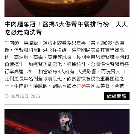
台灣
拉麵
。（圖／翻攝自X）粉專解析由來 與名古屋「台
灣
拉麵
」文化有關對於這類命名方式的形成原因，老K指
出，愛知縣尤其是名古屋一帶，長年存在相當獨特的「台灣
牛肉麵奪冠！醫揭5大傷腎午餐排行榜 天天
料理」文化。他表示，最早由當地知名店家「味仙」推出的
吃恐走向洗腎
台灣
拉麵
，以加入大量絞肉、辣椒與大蒜為特色，之後逐漸
受到歡迎。隨著台灣
拉麵
打開知名度，當地也開始出現將類
牛肉麵、燒臘飯、鍋貼水餃看似只是再平常不過的外食選
似風味運用到其他料理上的情況，任何加入「辣絞肉（日本
擇，但腎臟科醫師洪永祥提醒，這些國民美食其實暗藏高
人眼中的台灣肉燥）」的菜色，當地店家都會理所當然地在
鈉、高油脂、高磷、高鉀等風險，長期食用恐讓腎臟長期超
菜單上為之冠名「台灣」二字，逐漸演化成了獨特的「台灣
負荷運作，加速腎功能惡化。根據統計，台灣慢性腎臟病盛
料理」文化。台灣網友對「名古屋版台灣
拉麵
」在日本風行
行率高達12%，相當於每8人就有1人受影響，而洗腎人口
一事討論熱烈。（圖／翻攝自X）網友熱議日本版台灣味
比例更長年名列全球前段班，飲食習慣被視為重要關鍵之
笑喊台灣咖哩不能沒有螢光色相關內容曝光後，不少網友也
一。牛肉麵、燒臘飯、鍋貼水餃及
拉麵
等國民美食，全被列
分享對日本「台灣料理」的看法，留言「其實台灣
拉麵
包含
入傷腎危險名單。洪永祥分享一起門診案例指出，一名55歲
繼續閱讀
06月16日, 2026
了肉燥、油麵、豆芽菜還有雞湯湯頭，理論上已經算是滿滿
計程車司機本身患有高血壓，平時最愛以牛肉麵搭配滷味當
台灣元素的一碗麵了。只不過那個辣味肉燥的存在感太強，
午餐，每週至少吃上3至5次。即使後來陸續出現疲倦、水
變成了名古屋台灣系列食品的特徵」、「很多在日本開料理
腫、泡泡尿等腎功能異常警訊，仍未積極就醫。直到某天照
店的中國老闆，特別會利用台灣這個賣點，因為日本人對台
常喝完整碗牛肉麵湯後，突然出現急性呼吸困難被送往急
灣算蠻喜歡的」。另有網友說明，各國本來就常出現以異國
診，檢查發現不僅血壓飆高、肺部積水，甚至已併發急性肺