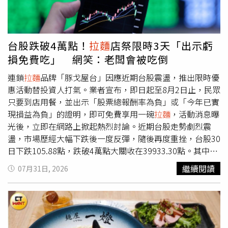
醫師提到，許多人以為不鹹或甜味的食品就很安全，但事實
上連海苔、蘇打餅乾甚至部分甜食，在製作過程中都會加入
大量的鈉進行調味；傳統的泡菜、醬瓜、鹹蛋及醃魚等醃漬
類食物，同樣是高鹽食物，因此民眾在解饞之餘，務必懂得
台股跌破4萬點！
拉麵
店祭限時3天「出示虧
適量控制，避免在不知不覺中攝入過多鹽分。最後，黃醫師
損免費吃」 網笑：老闆會被吃倒
強調，當體內鈉離子過高時，身體會發出明確警訊，包括餐
後持續口渴、晨起眼皮腫脹、臉部或手腳水腫，以及頭脹、
連鎖
拉麵
品牌「豚戈屋台」因應近期台股震盪，推出限時優
頭痛、血壓升高或胃部噁心等症狀；若民眾對於慢性病控制
惠活動替投資人打氣。業者宣布，即日起至8月2日止，民眾
或飲食健康有任何疑慮，應主動尋求專業醫師協助，並依建
只要到店用餐，並出示「股票總報酬率為負」或「今年已實
議調整飲食。
現損益為負」的證明，即可免費享用一碗
拉麵
，活動消息曝
光後，立即在網路上掀起熱烈討論。近期台股走勢劇烈震
盪，市場歷經大幅下跌後一度反彈，隨後再度重挫，台股30
日下跌105.88點，跌破4萬點大關收在39933.30點。其中，
被動元件大廠國巨股價同步走弱，終場跌停收在456.5元，
繼續閱讀
07月31日, 2026
跌破500元整數關卡，也成為市場關注焦點之一。業者透過
社群平台表示，近期台股修正幅度大且時間拉長，不少投資
人都受到影響，因此以「國家隊不護盤，豚戈來護住你的
胃」作為活動宣傳，希望透過免費
拉麵
為股民加油，也讓不
少網友大讚相當有創意。店家在貼文中還加入「買入國巨來