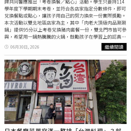
牌共同響應推出「考卷換餐／點心」活動。學生只要持114
學年度下學期期末考卷，並符合各店家指定分數條件，即可
兌換餐點或點心，讓孩子用自己的努力換來一份實際獎勵。
本次活動以雙北地區店家為主，其中「肉老大頂級肉品涮涮
鍋」提供95分以上考卷兌換豬肉套餐一份，雙北門市皆可參
與，希望用一鍋熱騰騰的火鍋，鼓勵孩子在學習上的認真付
出。「雞優穀」則於台北大同、信義區推出95分考卷兌換雞
繼續閱讀
06月30日, 2026
湯套餐一份，透過溫暖雞湯為學生補充能量，也讓考後獎勵
更有溫度。位於台北松山區的「潮牛殿溫體牛」推出滿分考
卷兌換雞肉套餐一份，將餐點結合學習成就，讓孩子在考後
能與家人一同分享努力成果。「麵老大」也加入本次活動，
於台北中正區推出95分以上考卷兌換招牌烏醋麵一碗，以經
典台式麵食，成為孩子考後的小小獎勵。考卷換餐資訊，敬
請參閱各餐飲品牌粉絲頁。（圖片／業者提供）除了上述品
牌外，也有特色店家共同響應。例如「麵匡匡」新北各分店
推出100分考卷可兌換寶寶
拉麵
；「日拾鹽酥雞｜新北三
重」則提供100分考卷兌換甜不辣與大熱狗一份，讓學生能
依照喜好選擇不同獎勵。活動發起方表示，分數不是唯一目
的，真正希望傳達的是「努力值得被看見」。透過餐飲品牌
日本餐廳菜單寫滿一整排「台灣料理」？部