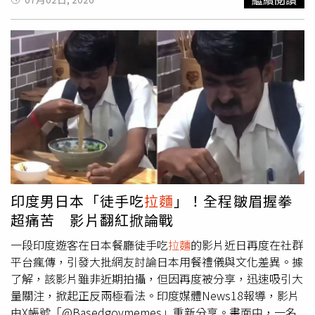
被經紀公司以違反合約中的「戀愛禁令」為由告上法庭、要
家相遇。據悉，世界級
拉麵
品牌奧特
拉麵
起源於1994年，
求鉅額賠償。特別的是，《偶像禁愛令》片中女團
至今已走過30年，在全球包括日本、美國及台灣都有據點，
「Happy☆Fanfare」雖為虛構，台下臨演卻全是真粉絲，
實力不容小覷。該品牌之所以深受消費者喜愛，主打使用北
原來劇組在拍攝演唱會大場面時，秘密招募了大量臨時演
海道獲獎小麥「春よ戀」製作滑順麵條，且
拉麵
的湯頭鹹
員。台下粉絲的高度熱情與應援，讓現場宛如真正的偶像
度、配菜及麵體軟硬度皆可客製化，全店更嚴選國產食材把
LIVE現場，寫實度拉滿，還一度讓已畢業的齊藤京子難分真
關品質。此外，其優異的品質更讓它在2021年、2023年及
假。齊藤京子由於酷愛吃
拉麵
，尤其是大份量的「二郎系」
2024年三度榮獲美國米其林指南推薦，店內也貼心提供
拉麵
，包括麻辣
拉麵
、蒙古湯麵都深得她心，還自稱是「最
中、英、日三語的國際友善菜單，是許多國際旅客造訪北車
愛
拉麵
的齊藤京子」，昔日爆紅程度連朝日電視的節目都曾
時的必吃美食。奧特
拉麵
歇業消息曝光後，有不少饕客留言
冠以她的名字作為播出號召。齊藤京子超人氣《偶像禁愛
直呼可惜，「生意超好欸，為什麼？」、「我才吃過3次，
令》粉絲應援難分真假令她感動。（圖／海鵬提供）齊藤京
還想回訪耶」。事實上，過去奧特
拉麵
在台拓展到5家分
子在電影《偶像禁愛令》除完美重現了「山岡真衣」的光鮮
店，但桃園華泰店和天母大葉高島屋店於去（2025）年歇
印度男日本「徒手吃
拉麵
」！全程皺眉握拳
亮麗，更在法庭戲中，精準傳達出角色被社會審判、孤軍奮
業，台北林森店、南港環球店則在今年2月左右歇業。而北
超痛苦 影片翻紅掀論戰
戰的悲壯感與內心掙扎，細膩演繹了角色內心的煎熬與憤
車微風店原為在台最後一間分店，如今宣布熄燈，代表該品
怒，演技大獲好評，獲得包括日本女導演早川千繪等的極力
牌「暫時」退出台灣。
一段印度遊客在日本餐廳徒手吃
拉麵
的影片近日再度在社群
盛讚。國際影媒更誇讚她完美演繹了偶像與凡人之間，「那
平台瘋傳，引發大批網友討論日本用餐禮儀與文化差異。據
種既痛苦又美麗的靈魂拉扯」。《偶像禁愛令》將於下周7
了解，該影片雖非近期拍攝，但因再度被分享，迅速吸引大
月8日（星期三）起全台上映。
量關注，掀起正反兩極看法。印度媒體News18報導，影片
由X帳號「@Basedgoymemes」重新分享。畫面中，一名