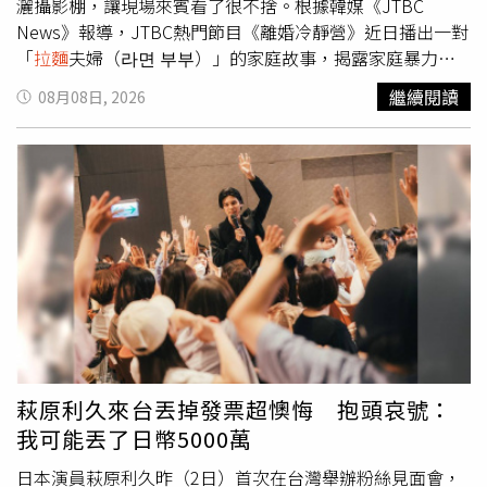
灑攝影棚，讓現場來賓看了很不捨。根據韓媒《JTBC
News》報導，JTBC熱門節目《離婚冷靜營》近日播出一對
「
拉麵
夫婦（라면 부부）」的家庭故事，揭露家庭暴力與
教養偏差等真實問題。這對夫婦婚後育有3個孩子，但大兒
繼續閱讀
08月08日, 2026
子患有自閉症，二兒子則有認知發展障礙，女方表示，因家
中經濟無法負擔，已經把大兒子送到相關機構照顧。對此，
女方控訴丈夫從來不幫忙照顧小孩，育兒不到30分鐘就想離
開，但節目播出男方與小孩互動的畫面，意外發現小孩與爸
爸比較親近，男方也否認自己沒有照顧小孩。不過女方進一
步抱怨，以兩人的收入根本養不起3個孩子，在兩人有2個兒
子的時候，丈夫原本答應要去做結紮手術，但後來又說怕痛
反悔。男方一席話讓現場女來賓傻眼，為女方叫屈，認為她
都生了3個孩子應該會更痛，但男方馬上答非所問稱「我們
的小女兒很漂亮啊」，馬上又遭到女來賓回嗆，「生了要一
起照顧啊」。接著女方控訴遭丈夫家暴，男方則否認表示不
記得；但女方透露，她一度因為家暴逃到庇護所，說到一半
萩原利久來台丟掉發票超懊悔 抱頭哀號：
當場哭出來，更痛苦直呼「真的好累」，卻又因為兩人在一
我可能丟了日幣5000萬
起多年，難以輕易割捨這段感情。◎尊重身體自主權，請撥
打113、110。◎若自身或旁人遭受身體精神虐待、性騷
日本演員萩原利久昨（2日）首次在台灣舉辦粉絲見面會，