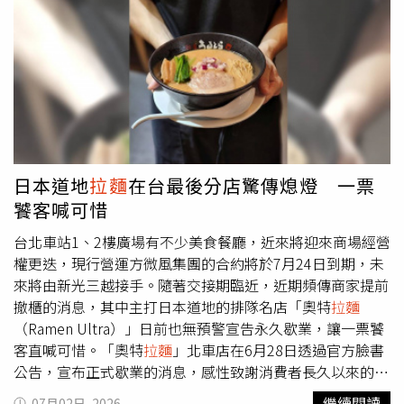
齊藤京子也風光到了極點，片中她捍衛自己愛人的權利，
「安靜卻強烈的眼神堅定眼神」連日本導演早川千繪都感動
不已，意外為自己開啟一扇電影之門。齊藤京子是日本女子
偶像組合「日向坂46」前成員，她出生於東京，曾是女性時
尚雜誌《ar》簽約五年的常規名模。由於憧憬中森明菜，齊
藤京子自中學起就立志成為歌手，並於2017年首次擔任歌
曲《依然要前進》主唱，並在演唱、作詞、主持、出演電視
劇及發行寫真集後，2年前於橫濱球場舉行畢業演唱會，正
式從「日向坂46」畢業，結束8年的偶像生涯，一度黯然神
日本道地
拉麵
在台最後分店驚傳熄燈 一票
傷。齊藤京子2年前才正式從「日向坂46」女團畢業。（圖
饕客喊可惜
／海鵬提供）才「失業」沒多久的她，某天意外接到電影
《偶像禁愛令》的試鏡邀請，她將自己多年的偶像心路歷程
台北車站1、2樓廣場有不少美食餐廳，近來將迎來商場經營
融入角色中，以「靜謐卻強烈」的眼神和極具爆發力的獨
權更迭，現行營運方微風集團的合約將於7月24日到期，未
白，將女主角「山岡真衣」孤軍奮戰的悲壯與信念詮釋得絲
來將由新光三越接手。隨著交接期臨近，近期頻傳商家提前
絲入扣。當場打動導演深田晃司「就是她了！」。這次她在
撤櫃的消息，其中主打日本道地的排隊名店「奧特
拉麵
電影《偶像禁愛令》中，飾演人氣急升的女偶像團
（Ramen Ultra）」日前也無預警宣告永久歇業，讓一票饕
「Happy☆Fanfare」中心成員山岡真衣，在事業即將攀上
客直喊可惜。「奧特
拉麵
」北車店在6月28日透過官方臉書
巔峰之際，意外與中學同學間山敬（倉悠貴 飾）墜入愛
公告，宣布正式歇業的消息，感性致謝消費者長久以來的支
河。隨著地下戀情曝光，真衣不僅面臨粉絲的強烈反彈，更
持，並表示將暫別這段旅程，期待未來以全新形式再度與大
繼續閱讀
07月02日, 2026