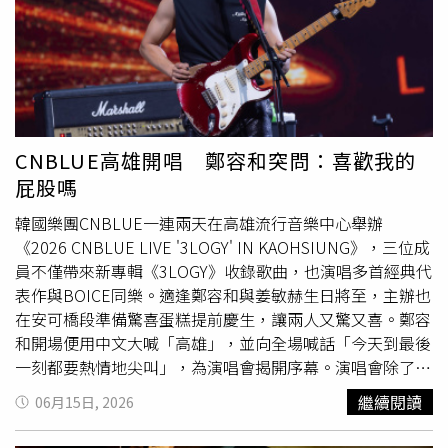
名稱命名的在地化料理，「各國都喜歡發明其他國家沒有的
水腫與急性腎損傷。醫師直言，問題並非來自某一餐，而是
東西，再做命名」。還有人幽默留言「台灣咖哩沒有螢光色
多年高鹽、高油飲食持續累積，最終讓腎臟撐不住。牛肉
我可是不承認的喔」、「沒有台灣黑金菜脯雞湯，我才不願
麵、燒臘飯、鍋貼水餃及
拉麵
等國民美食，全被列入傷腎危
承認是台灣料理」。(圖／翻攝自X @okanehoshiina1)
險名單。在洪永祥列出的「5大傷腎午餐排行榜」中，紅燒
牛肉麵被稱為「含鈉量之王」。尤其濃郁湯頭溶解大量鹽
分、磷與鉀，一旦把整碗湯喝光，鈉含量可能超過4000毫
克，等同一次喝下兩天建議攝取量。過量鈉攝取除了容易導
CNBLUE高雄開唱 鄭容和突問：喜歡我的
致高血壓外，也可能增加心血管疾病、心律不整及腎功能惡
屁股嗎
化風險，因此醫師特別提醒「喝麵不喝湯」的重要性。排名
第二的則是燒臘便當與港式三寶飯。叉燒、燒肉、油雞等肉
韓國樂團CNBLUE一連兩天在高雄流行音樂中心舉辦
品在醃製過程中本就加入大量鹽分，而淋在白飯上的蔥油、
《2026 CNBLUE LIVE '3LOGY' IN KAOHSIUNG》，三位成
醬汁與滷汁更是高油、高鹽與高磷的來源。洪永祥指出，其
員不僅帶來新專輯《3LOGY》收錄歌曲，也演唱多首經典代
中部分加工調味料含有吸收率極高的無機磷，長期攝取容易
表作與BOICE同樂。適逢鄭容和與姜敏赫生日將至，主辦也
造成血管鈣化、慢性發炎，進一步加重腎臟負擔。醫師建議
在安可橋段準備驚喜蛋糕提前慶生，讓兩人又驚又喜。鄭容
外食族少喝湯、少醬料、多蔬菜，降低腎臟負擔。第三名是
和開場便用中文大喊「高雄」，並向全場喊話「今天到最後
炸雞排便當與炸排骨飯。醫師表示，近年便當主菜越做越大
一刻都要熱情地尖叫」，為演唱會揭開序幕。演唱會除了滿
塊，過量蛋白質攝取會迫使腎臟持續進行高負荷過濾。此
滿歌曲，也少不了CNBLUE招牌鬥嘴橋段。姜敏赫在
繼續閱讀
06月15日, 2026
外，高溫油炸產生的糖化終產物（AGEs）會促使血管硬化
Talking時爆料，許多人以為鄭容和是搖滾歌手，但其實是
與發炎反應，不僅傷害心血管，也可能加速腎臟微血管退
「甜蜜情歌元祖」，更笑稱每次唱甜蜜歌曲時，從後方都能