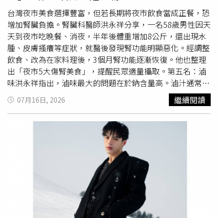
中背叛夥伴的情節。日前IVE成員張員瑛到日本抽《蠟筆小
個品項本身。」他進一步指出，消費者的用餐習慣也是影響
新》周邊商品時，也半開玩笑表示「如果抽到正男就回
訂價的重要因素。一般而言，即使多人一起到
拉麵
店用餐，
台灣夜市美食選擇豐富，但若長期將夜市飲食當成正餐，恐
家」，沒想到真的抽中正男，當場露出哭笑不得、近乎「眼
多半仍是一人點一碗
拉麵
；牛肉麵店則常會另外點豆干、牛
增加腎臟負擔。腎臟科醫師洪永祥分享，一名58歲男性因天
神死」的表情，影片迅速在台灣、日本與韓國社群平台瘋
腱或其他滷味共同分食，因此店家可透過配餐增加營收。不
天到夜市吃晚餐、消夜，半年後體重增加8公斤，還出現水
傳，再度讓正男成為網友熱議焦點。不過，並非所有觀眾都
過，該名業者也強調，只要是認真熬煮湯頭的牛肉麵，售價
腫、皮膚搔癢等症狀，就醫後發現腎功能明顯惡化。經調整
認同這波公審。支持者認為，正男的設定本來就是一名5
同樣應該忠實反映成本。他表示，自己製作牛肉麵時，也是
飲食、改為在家料理後，3個月腎功能逐漸恢復。他也整理
歲、膽小、缺乏自信又渴望獲得認同的普通孩子，在危險或
從烘烤牛骨、熬煮高湯等程序開始，整體工序並不比製作
拉
出「夜市5大傷腎美食」，提醒民眾適量攝取。第五名：滷
誘惑面前犯錯，其實更貼近真實人性；而《蠟筆小新》一向
麵
輕鬆，因此支持高品質牛肉麵依照實際成本訂價。
味洪永祥指出，滷味最大的問題在於鈉含量高。滷汁通常加
以誇張手法放大角色個性，如果把不同年代、不同作品中的
入大量醬油、鹽及調味料，食材長時間浸泡後容易吸收鹽
繼續閱讀
07月16日, 2026
缺點全部集中檢視，小新、風間、妮妮甚至其他主要角色，
分，若再搭配甜不辣、魚板、貢丸、香腸及百頁豆腐等加工
同樣都能整理出不少「黑歷史」，因此沒有必要過度放大單
食品，更可能攝取大量磷酸鹽添加物，增加水腫、血壓控制
一角色的負面表現。隨著討論持續發酵，這股熱潮甚至延伸
不佳及血管鈣化風險。第四名：濃湯麵類包括牛肉麵、
拉麵
到其他童年動畫角色，不少網友開始點名《哆啦A夢》的胖
及肉羹麵等濃湯料理，湯頭為提升風味，往往加入大量鹽、
虎、《我們這一家》的花爸、柚子等角色，討論誰才是真正
醬油及調味料，鈉含量偏高。洪永祥提醒，腎功能不佳者應
「長大後重看最讓人生氣的人物」。面對正男意外成為眾矢
盡量少喝湯，以降低鹽分攝取。第三名：鹽酥雞、炸雞排炸
之的，木棉花官方也幽默發文替他緩頰，笑稱「他只有五
物普遍具有高油、高鹽、高熱量特性，加上外層裹粉容易吸
歲，他只是個孩子啊～～～」。原本只是粉絲之間的角色討
附大量油脂，再撒上椒鹽、胡椒鹽等調味料，更增加鈉攝
論，最後反而替《蠟筆小新》最新劇場版帶來意想不到的宣
取。洪永祥表示，長期食用容易導致肥胖、高血壓及血管硬
傳效果，也再次證明經典作品即使播出多年，依舊能掀起熱
化，而腎臟健康與血管狀況息息相關。第二名：珍珠奶茶與