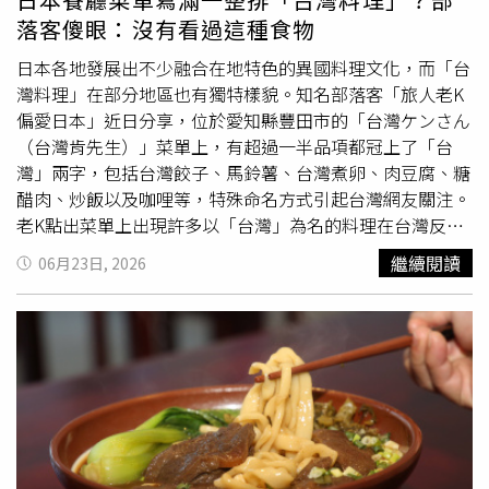
共同參與，讓孩子知道自己的認真與付出能被鼓勵，也讓家
落客傻眼：沒有看過這種食物
長有機會帶孩子一起慶祝學習成果。各店家活動規則、兌換
條件與供應數量，請依店家最新公告為準。
日本各地發展出不少融合在地特色的異國料理文化，而「台
灣料理」在部分地區也有獨特樣貌。知名部落客「旅人老K
偏愛日本」近日分享，位於愛知縣豐田市的「台灣ケンさん
（台灣肯先生）」菜單上，有超過一半品項都冠上了「台
灣」兩字，包括台灣餃子、馬鈴薯、台灣煮卵、肉豆腐、糖
醋肉、炒飯以及咖哩等，特殊命名方式引起台灣網友關注。
老K點出菜單上出現許多以「台灣」為名的料理在台灣反而
不常見。（圖／翻攝自X）菜單大量出現「台灣」 不少名
繼續閱讀
06月23日, 2026
稱在台灣並不常見根據「旅人老K 偏愛日本」分享內容，該
店菜單上出現許多以「台灣」為名的料理，涵蓋主食、小菜
及熱炒等不同類型餐點。其中包括台灣餃子、台灣煮卵、肉
豆腐、糖醋肉等品項，也能看到炒飯與咖哩等。粉專提到，
部分料理名稱對台灣民眾而言可能相當陌生，甚至未必能在
台灣找到對應的常見菜色，而鋪有荷包蛋的「台灣馬鈴薯」
以及被老K稱為「根本是平行時空的『台灣咖哩』」的新奇
菜色，更是讓許多台灣網友摸不著頭腦。老K指出愛知縣的
「台灣料理」文化最早起源自當地知名店家「味仙」推出的