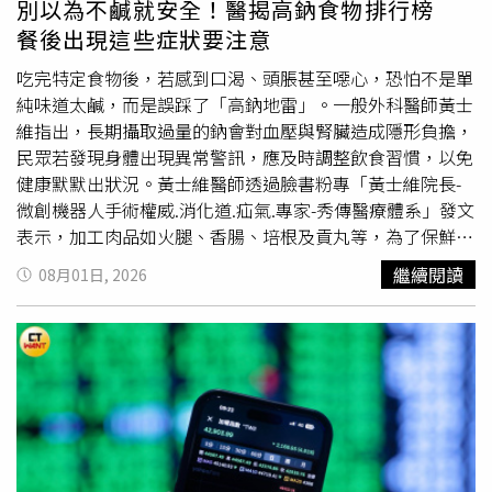
別以為不鹹就安全！醫揭高鈉食物排行榜
有所成長。」萩原利久來台丟掉發票很懊惱。（圖／重星音
餐後出現這些症狀要注意
樂娛樂提供）在「萩原利久與台灣的適應度」考驗中，萩原
利久得知台灣人最喜歡的宵夜是鹹酥雞後，很期待自己有機
吃完特定食物後，若感到口渴、頭脹甚至噁心，恐怕不是單
會吃吃看；台灣捷運禁止飲食的規定與日本不同，讓他大開
純味道太鹹，而是誤踩了「高鈉地雷」。一般外科醫師黃士
眼界；見面會前一晚，萩原利久去買速食當宵夜，對於店員
維指出，長期攝取過量的鈉會對血壓與腎臟造成隱形負擔，
拿給他好幾張「收據」感到疑惑，沒想到在這個遊戲中才知
民眾若發現身體出現異常警訊，應及時調整飲食習慣，以免
道，其中一張竟是有機會中千萬特獎的統一發票，讓萩原利
健康默默出狀況。黃士維醫師透過臉書粉專「黃士維院長-
久當場抱頭驚叫：「我丟掉了！怎麼不早點告訴我！日幣5
微創機器人手術權威.消化道.疝氣.專家-秀傳醫療體系」發文
千萬啊！」萬分遺憾。活動尾聲，萩原利久感激地說：「對
表示，加工肉品如火腿、香腸、培根及貢丸等，為了保鮮與
於大家的熱情，我真的是非常非常地感謝，也是因為有著大
調味通常含有驚人的鈉含量，光是一片火腿的鈉含量就可能
繼續閱讀
08月01日, 2026
家的支持和鼓勵，我才能站在這裡，但我也很抱歉沒有辦法
逼近400毫克。若將這些加工食品當成日常飲食天天食用，
回答到所有人的問題，我聽到了許多在我預想範圍之外的提
身體長期處於高鈉環境下，無形中便大幅增加了血管與腎臟
問，這是個很有意義的機會，真的謝謝大家。」他邀請大家
的運作負擔。除了看得見的加工品，湯底與醬料更是外食族
收看9月份將上檔的Netflix戲劇《Downtime》(暫譯)以及10
最容易忽略的「隱形殺手」；黃醫師說明，以常見的
拉麵
或
月份將上映的電影《龍二》(暫譯)，並承諾一定會找機會盡
火鍋為例，一碗濃郁湯底的鈉含量即可能高達1500至2000
快再來台灣與大家見面。
毫克，光喝一碗就幾乎達到世界衛生組織建議的每日上限。
此外，沙茶醬、醬油膏等常見醬料同樣是重災區，建議民眾
用餐時少喝濃湯、沾醬淺嚐即止，並優先選擇清湯底。而黃