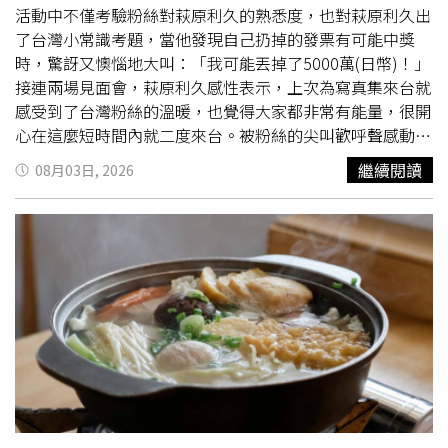
擾、性侵害，請打110報案再打113找社工
活動中不僅考驗粉絲對萩原利久的熟悉度，也對萩原利久出
了台灣小常識考題，當他發現自己扔掉的發票有可能中獎
時，驚訝又懊惱地大叫：「我可能丟掉了5000萬(日幣)！」
接連兩場見面會，萩原利久感性表示，上次為寫真集來台就
感受到了台灣粉絲的溫暖，也覺得大家都非常有能量，很開
心在這麼短時間內就二度來台。被粉絲的尖叫歡呼聲感動的
萩原利久，全心投入在活動當中，比手畫腳遊戲不惜玩到躺
繼續閱讀
08月03日, 2026
在地上，對粉絲的各式提問和要求也有求必應，拍照時間臉
頰愛心、小狗小貓手勢大放送。先前萩原利久已經學會了中
文的「我愛你」，這次加碼練習台語版，同時也學著用「呷
飽未」向大家打招呼，頗有語言天份的他，發音有模有樣，
他還用台語對粉絲們喊話「妳足水（妳好漂亮）」，逗得滿
場粉絲心花怒放，回讚他「你足緣投（你好英俊）」。透過
「萩原利久益智王」遊戲，粉絲們認識到了他許多有趣的小
習慣，比如最近比較喜歡味噌
拉麵
、如果有時光機想要回到
過去看麥可喬登打球、回家第一件事是先洗手、手機電量低
於20%會焦慮，但最令粉絲意想不到的是，萩原利久坦言自
己不是「被稱讚就會進步的人」，他不好意思地說：「我被
稱讚的話容易得意忘形，所以請大家嚴厲地對待我，我才會