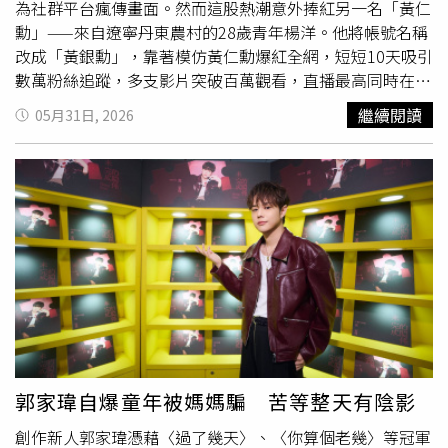
片分切的手法、肉片厚薄的拿捏，每一個步驟背後都是料理
為社群平台瘋傳畫面。然而這股熱潮意外捧紅另一名「黃仁
團隊反覆測試後的專業選擇與技術，用心為每一片燒肉找出
勳」——來自遼寧丹東農村的28歲青年楊洋。他將帳號名稱
最適合的呈現型態。在「火（Grill）」的領域，餐廳專程引
改成「黃銀勳」，靠著模仿黃仁勳爆紅全網，短短10天吸引
進超越業界規格的大型炭烤爐，帶來更細膩的火候掌控性，
數萬粉絲追蹤，多支影片突破百萬觀看，直播最高同時在線
無論是講究瞬間火候的薄切肉片、追求皮酥肉嫩的厚實牛排
人數更逼近1萬9000人。不過面對突如其來的龐大流量，他
繼續閱讀
05月31日, 2026
或是略帶焦香的和牛串燒，都能讓職人在穩定的溫度節奏
卻坦言自己每天都活在壓力之中，甚至忍不住直呼：「我現
中，精準呈現不同肉品的最佳狀態，大型炭烤爐豐沛的炭
在很害怕。」綜合《中國新聞周刊》、南韓《中央日報》及
香，同時還能賦予和牛立體且具野性的成熟感，造就更細緻
陸媒報導，楊洋出生於1999年，16歲便離開家鄉打工，曾
的味覺結構。以「技」與「火」為基礎，料理團隊會依照每
在餐館端盤子、拌涼菜，也當過
拉麵
師傅。經過6、7年的城
份肉品的特性、油花與厚薄程度，在適當時刻進行精準的調
市生活後，他因父母年事漸高選擇返鄉，一邊務農、一邊拍
味，這份對於「味 （Flavor）」的堅持，就是為了確保每一
攝短影音記錄農村生活，至今已有5年創作經驗。去年他還
位踏進餐廳的食客，第一口就能品嚐到品牌想傳達的平衡風
曾獲得「丹東首屆直播大賽」個人冠軍，原本就經營著擁有
味與味覺輪廓，感受燒肉純粹直接的質樸本味。台中限定套
30多萬粉絲的帳號，但流量起伏極大，有時一個月收入甚至
餐組合 經典厚切牛舌、牛臉頰天婦羅盡顯美味板前無菜單
只有幾百元人民幣。其實早在去年就有網友發現楊洋外型與
和牛燒肉「牛花USHIHANA」進駐台中。（圖片提供／牛花
黃仁勳有幾分神似，建議他可以嘗試模仿，但他始終沒有放
USHIHANA）自台北店揭幕以來，牛花USHIHANA不斷持續
在心上。直到黃仁勳今年訪問北京掀起全網熱議，他才決定
精進並打磨自我，每季依照時令變化調整菜色。專為台中打
「聽勸」拍攝一支模仿影片試試水溫。為了打造招牌造型，
郭家瑋自爆童年被媽媽騙 苦等整天有陰影
造的限定套餐組合，集結最具指標性的厚切牛舌、三款風格
他花100多元人民幣購入黑色皮夾克，再搭配10元人民幣的
創作新人郭家瑋憑藉〈過了幾天〉、〈你算個老幾〉等冠軍
迥異的精選和牛部位，還有多樣化的和牛主題佳餚，構築出
粗框眼鏡，甚至直接把麵粉抹在頭髮上營造灰白髮色，全套