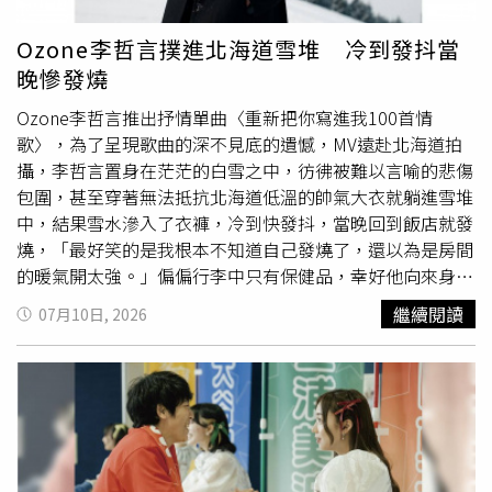
烈話題。
含糖手搖飲洪永祥表示，含糖飲料不僅容易造成肥胖，也可
能增加胰島素阻抗，提高糖尿病風險，而糖尿病腎病變更是
Ozone李哲言撲進北海道雪堆 冷到發抖當
目前洗腎的重要原因之一，因此建議減少攝取高糖飲品。第
晚慘發燒
一名：楊桃汁洪永祥提醒，楊桃含有天然神經毒素，一般人
可透過腎臟代謝排出，但慢性腎臟病患者排除能力下降，毒
Ozone李哲言推出抒情單曲〈重新把你寫進我100首情
素可能累積，嚴重時甚至可能出現持續打嗝、意識混亂、抽
歌〉，為了呈現歌曲的深不見底的遺憾，MV遠赴北海道拍
搐及昏迷等症狀，因此腎功能不佳者應避免飲用。洪永祥也
攝，李哲言置身在茫茫的白雪之中，彷彿被難以言喻的悲傷
強調，夜市美食並非完全不能吃，關鍵在於適量與選擇。他
包圍，甚至穿著無法抵抗北海道低溫的帥氣大衣就躺進雪堆
建議掌握「少鹽、少糖、少加工、少喝湯、控制量」五大原
中，結果雪水滲入了衣褲，冷到快發抖，當晚回到飯店就發
則，降低腎臟負擔，才能兼顧美食與健康。
燒，「最好笑的是我根本不知道自己發燒了，還以為是房間
的暖氣開太強。」偏偏行李中只有保健品，幸好他向來身強
體健，吃了維他命和好好休息之後，快速恢復體力，完成所
繼續閱讀
07月10日, 2026
有的拍攝。李哲言和團隊特別前往北海道取景，拍攝前夕當
地才剛經歷暴風雪，幸運的是在抵達時，暴風雪正好結束，
天空飄著細細白雪，替整支MV增添一種介於悲傷與平靜之
間的氛圍。而這是李哲言人生第一次看見雪，讓他興奮不
已，笑說：「看到雪的第一個想法是他吃起來是什麼味道？
於是在第一天的晚上就從路邊的雪堆上面抓了一口冰起來
吃。心得就是下次可以淋看看巧克力醬一起吃，應該不