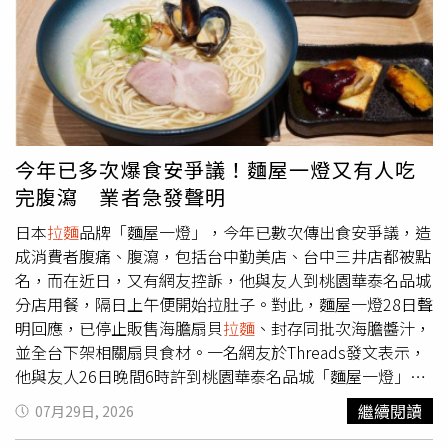
生再聚」、「來吃豚戈不再被割」，網友們紛紛表示「老闆
要被吃到倒店了」、「接受團報嗎」、「我同事這幾天都在
大安森林公園過夜，我再將此訊息轉達給他」、「沒想到賠
到死的國巨還能換到一碗
拉麵
」、「把廣告建築在大家的痛
苦上，真的是很失禮，賠那麼多一碗不夠吃啊」。
今年已多次爆食安爭議！麵屋一燈又有人吃
完腹瀉 業者急發聲明
日本
拉麵
品牌「麵屋一燈」，今年已數次傳出食安爭議，造
成消費者腹痛、腹瀉，包括台中勤美店、台中三井店都被點
名，而在近日，又有網友控訴，他與友人到桃園華泰名品城
分店用餐，隔日上午便開始拉肚子。對此，麵屋一燈28日聲
明回應，已停止販售海膽扇貝
拉麵
、封存同批次海膽醬汁，
並全台下架相關扇貝食材。一名網友於Threads發文表示，
他與友人26日晚間6時許到桃園華泰名品城「麵屋一燈」吃
晚餐，點了「魚介冠軍沾麵」及華泰店限定的「海膽扇貝
拉
繼續閱讀
07月29日, 2026
麵
」，還喝了現場裝的水，沒想到隔天上午2人都發生腹瀉