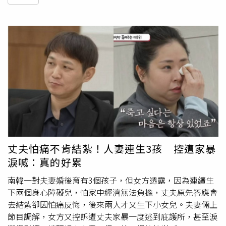
丈夫怕痛不肯結紮！人妻連生3孩 控遭家暴
淚喊：真的好累
南韓一對夫妻婚後育有3個孩子，但女方透露，因為連續生
下兩個身心障礙兒，怕家中經濟無法負擔，丈夫原先答應會
去結紮卻因怕痛反悔，後來兩人才又生下小女兒。夫妻倆上
節目調解，女方又控訴遭丈夫家暴一度逃到庇護所，甚至淚