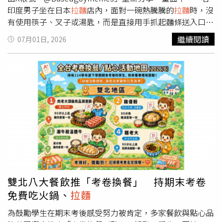
印度男子坐在日本
拉麵
店內，面對一碗熱騰騰的
拉麵
時，沒
有使用筷子、叉子或湯匙，而是直接用手抓起麵條送入口
中。他在用餐過程中不時露出痛苦表情，還一度緊握拳頭，
繼續閱讀
07月01日, 2026
不少網友猜測可能是
拉麵
太燙，也有人認為他似乎並不習慣
這道料理。根據留言區網友指出，這段影片其實最早可追溯
至2019年，近日再度被翻出，在社群平台獲得大量轉發與
討論。不少人認為，若不熟悉使用筷子，至少可以改用叉子
或湯匙，不應直接用手進食熱
拉麵
。有人留言表示，「如果
不會用筷子，就拿叉子和湯匙吧，徒手吃熱
拉麵
真的太誇
張。」另有日本網友指出，日本相當重視用餐禮儀與衛生習
慣，徒手接觸食物後再碰觸桌面、座椅等公共設施，可能引
發衛生疑慮。不過，也有人認為外界反應過度，指出世界各
地本就有不同飲食文化，有些人甚至會用刀叉吃披薩，因此
不應對他人的用餐方式過度批評。
雙北八大餐飲推「考卷換餐」 持期末考卷
免費吃火鍋、
拉麵
為鼓勵學生在期末考後感受努力被肯定，多家餐飲與點心品