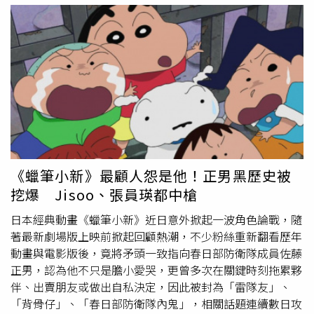
狀況，因此PO文詢問「有人也有類似經驗嗎？」貼文曝光
後，不少鄉民紛紛在底下留言，「我姐姐昨天也吃海膽扇
貝，今天肚子也有點不舒服」、「上禮拜吃完肚子不舒服，
而且態度也沒很好，7月20日我男友吃完干貝雞湯，過沒多
久他說肚子絞痛去上廁所，我是吃炙燒牛什麼飯的，沒
事」、「之前也是拉肚子！完全不知道為什麼」、「我第一
次吃
拉麵
爆痛就是一燈，只是不是華泰店」、「我幾個月前
也吃華泰名品城店的沾麵，爆拉」、「食物中毒潛伏期通常
要好幾個小時甚至隔天，一天吃這麼多東西真的很難講是哪
餐出包」、「這是今年第4次看到吃他家拉肚子的貼文，沒
隔多久就會看到」。對此，麵屋一燈發出聲明回應，表示已
《蠟筆小新》最顧人怨是他！正男黑歷史被
注意到社群平台有消費者反映用餐後身體不適，對於消費者
挖爆 Jisoo、張員瑛都中槍
的不適與擔憂，他們深表關心，也在第一時間主動聯繫當事
人，了解相關情況並提供協助。麵屋一燈指出，公司已立即
日本經典動畫《蠟筆小新》近日意外掀起一波角色論戰，隨
啟動食品安全調查，全面檢視相關食材、保存及作業流程。
著最新劇場版上映前掀起回顧熱潮，不少粉絲重新翻看歷年
基於審慎原則，也在今28日開業前預防性完成現場清消作
動畫與電影版後，竟將矛頭一致指向春日部防衛隊成員佐藤
業、停止販售海膽扇貝
拉麵
、封存同批次海膽醬汁，並且全
正男，認為他不只是膽小愛哭，更曾多次在關鍵時刻拖累夥
台下架相關扇貝食材。麵屋一燈強調，目前事件原因仍待進
伴、出賣朋友或做出自私決定，因此被封為「雷隊友」、
一步確認，他們將全力配合相關調查，並秉持公開透明的原
「背骨仔」、「春日部防衛隊內鬼」，相關話題連續數日攻