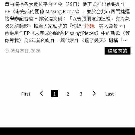
單曲橫掃各大數位平台。今（29日）他正式推出首張創作
一場具起承轉合的味覺旅程。擔任開場的「白和火腿」，精
造型成本不到200元人民幣（約新台幣830元）。他還特別
EP《未完成的關係 Missing Pieces》，並於台北市西門捷運
心選用熟成8個月的和牛火腿切片，搭配哈密瓜與麝香葡
準備顯示卡模型，一手拿顯卡、一手拿飲料，重現黃仁勳公
站舉辦記者會。郭家瑋笑稱：「以後跟朋友約這裡，有冷氣
萄，並使用特製白和醬溫柔串連整體框架，再以魚子醬點
開亮相時的經典畫面。爆紅之後，楊洋陸續拍攝多達23支模
吹又能聽歌，推薦大家點我的『珍奶+
拉麵
』等人套餐。」
綴，入口能夠享受到鹹鮮的熟成肉脂與清甜果香，引人入勝
仿影片，內容幾乎完整重現黃仁勳此次大陸行的熱門橋段，
首張創作EP《未完成的關係 Missing Pieces》中的新歌〈等
又開胃。「牛臉頰天婦羅」將外酥內嫩的和牛臉頰天婦羅，
包括手捧蜜雪冰城飲料微笑、喝下北京豆汁後露出皺眉卻硬
你等我〉為6年前的創作，與代表作〈過了幾天〉堪稱「雙
搭佐由川七、松葉蟹熬煮而成的羹湯，並以枸杞油與酥炸薑
撐著吞下去的表情，以及在南鑼鼓巷吃炸醬麵等畫面。其中
胞胎作品」，皆源自同一段掙扎的關係。時隔六年重新錄
絲增色增香，口感豐富，滋味融洽悠長。「淡麗牛骨
拉麵
」
部分影片觀看次數突破百萬，最高甚至逼近1500萬次瀏
繼續閱讀
05月29日, 2026
製，郭家瑋坦言相當緊張，必須重新翻整當年的遺憾與情
選用彈牙勁道的特製麵條，搭配由牛骨、雞骨與金華火腿熬
覽。網友反應也相當熱烈，有人笑稱他是「平價版黃仁
緒。而提及等待經驗，郭家瑋自爆幼稚園曾被媽媽騙說「去
煮的清甜高湯，以及鮮美的牛肉雲吞與時蔬等配料，帶來暖
勳」、「不像本人但神韻有到」，也有人佩服他精準抓住流
上廁所」而苦等整天的童年陰影，引來全場大笑。隨著音樂
心暖胃的滿足。從開幕至今就不曾動搖地位的招牌名物「牛
量風向。流量暴增後，楊洋幾乎每天從中午直播到深夜12
能量持續爆發，他將於6月21日在Legacy舉辦《等你等我》
舌」，將炭烤厚切牛舌搭佐主理人故鄉的客家桔醬、夏多內
點，每場長達12小時以上，直播結束時皮衣經常被汗水浸
2026讚聲演唱會，門票開賣僅一天便宣告完售。郭家瑋感
白酒醋調配而成的特製桔醬，藉由酸鹹果香凸顯牛舌獨特的
透。外界甚至一度傳出他靠模仿黃仁勳月入10萬元人民幣
念表示已放下心中大石，正全力備戰，屆時將邀請神秘嘉賓
彈性與濃郁香氣，令人回味無窮。赤身與霜降的共鳴曲 打
（約新台幣41萬元），不過他出面否認，強調目前每場直播
First
1
2
3
Last
帶來驚喜。此外，實體EP將於6月5日正式發行，演唱會後
造輕盈時尚的味蕾享受套餐中所安排的三款精選肉品組合，
收入僅數百元人民幣，與傳聞差距甚大。然而，流量帶來的
也將舉辦簽名會近距離答謝粉絲。
正是演繹黃金三角「技、火、味」的具體表現。以油花均
不只有關注，也伴隨大量爭議與壓力。楊洋透露，近期不少
衡、肉感鮮明的「赤身部位」，交織豐潤飽滿、適合燒肉醬
模仿影片遭到檢舉下架，還有人冒充輝達法務團隊私訊警
調味的「霜降部位」，還有跳脫框架的「特選部位串燒」共
告，讓他擔心自己是否會收到真正的律師函。他表示，從事
同組合。針對不同品牌的特性，悉心配置前腿、後臀、翼
短影音創作5年來從未碰過如此誇張的流量，也不知道該如
板、肋眼、紐約客等部位，結合各具異趣的調味組合，讓每
何面對外界關注，「以前總希望自己紅，真的紅了之後，卻