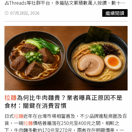
則，於有明確結果後第一時間向社會大眾說明，「食品安全
占Threads等社群平台，多篇貼文累積數萬人按讚、數十萬
是我們最重視的承諾，我們將持續以最高標準檢視每一項作
次瀏覽，也讓「炎上正男」成為近期最受討論的動漫話題。
繼續閱讀
07月28日, 2026
業流程，確保消費者安心。」麵屋一燈聲明。（圖／翻攝自
這波討論並非因單一事件引爆，而是網友重新觀看《蠟筆小
麵屋一燈Threads）
新》後，陸續翻出正男歷年在動畫與劇場版中的各種表現，
從最初的吐槽逐漸演變成大型「正男黑歷史整理」，甚至有
人直言，如果春日部防衛隊少了一個人，最應該被移除的就
是正男。在眾多爭議橋段中，最常被提及的是劇場版《蠟筆
小新：風起雲湧！光榮燒肉之路》。劇情中，小新一行人遭
到追捕，正男被敵人盤問後，竟因對方拿出糖果利誘，便說
出夥伴的藏身地點，導致大家身陷危機。這段劇情多年來一
直是粉絲心中的經典「黑歷史」，近日再次被翻出後，也讓
不少人批評他「一袋糖果就把朋友賣了」。另一段同樣掀起
熱議的橋段，則出自《蠟筆小新：B級美食大逃亡》。小新
等人誤闖森林、擔心糧食不足時，風間詢問大家是否攜帶食
拉麵
為何比牛肉麵貴？業者曝真正原因不是
物，正男打開背包發現自己明明帶著一包餅乾，卻刻意隱
食材：關鍵在消費習慣
瞞，還反問「帶吃的東西有那麼重要嗎？」讓不少網友認
為，他明知夥伴可能挨餓，卻優先考慮自己，因此被批評缺
日式
拉麵
近年在台灣市場相當普及，不少品牌進駐商圈及百
乏團隊精神。不過，也有觀眾指出，正男最後仍將餅乾拿出
貨，一碗
拉麵
價格普遍落在250元至400元之間，相較之
來與大家分享，不應只截取片段就否定整段劇情。除了背叛
下，牛肉麵多數約170元至270元，兩者存在明顯價差。一