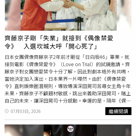
錯。」難得到了北海道，愛吃美食的李哲言早已打定主意一
定要去吃
拉麵
，他形容心中理想的
拉麵
店是「超local、超
隱密，不能是漂亮的打卡名店那一種」，於是找到一個位於
金融大樓地下室的小小的店家，他說：「老闆是個很隨性的
阿伯，拿著啤酒用日文問我『吃
拉麵
嗎』，我明明還沒選
齊藤京子剛「失業」就接到《偶像禁愛
好，他就說『大丈夫！I know』，讓我滿頭問號，只好任他
令》 入選坎城大呼「開心死了」
發揮了。」老闆端上來一碗看起很正常、很一般的
拉麵
，而
他一吃直呼：「驚為天人！雖然簡單、傳統，但好好吃，也
日本女團偶像齊藤京子2年前才剛從「日向坂46」畢業，就
看出這個老闆對
拉麵
的態度很棒！」
接到電影《偶像禁愛令》（Love on Trial）的試鏡邀請。齊
藤京子對女團戀愛禁令十分了解，因此對劇本格外有共鳴，
當她決定加入演出，日本業界一片嘩然。由於《偶像禁愛
令》直刺娛樂圈潛規則，導致導演深田晃司苦尋女主角十年
未果，齊藤京子不顧題材敏感，跳出來義助深田晃司，賭上
自己的未來、讓深田晃司十分感動。幸運的是，隔年《偶像
禁愛令》入選第78屆坎城影展首映單元，承受不少壓力的齊
繼續閱讀
07月03日, 2026
藤京子，聽到自己的電影處女作入選坎城當場飆淚，她以為
自己在做夢，直呼「開心死了！」。更驚人的是，《偶像禁
愛令》罕見從坎城影展一路飆回韓國釜山、日本東京影展，