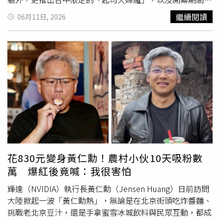
「一人帶一個朋友」。鄭容和則感性表示：「因為我們能回
定招待的「和牛三明治」。自即日起開始試營運，並將於7
繼續閱讀
06月11日, 2026
報大家的，就是最好的音樂和歌聲。」感謝BOICE一路以來
月1日正式開幕，將「技、火、味」的燒肉哲學正式帶進中
的支持，也約定未來再次相見。
台灣。板前無菜單和牛燒肉「牛花USHIHANA」進駐台中。
（圖片提供／牛花USHIHANA）隨著消費趨勢改變，日本和
牛燒肉近年不再刻意追求「入口即化的極致油花」，轉而偏
好油脂均衡、肉香鮮明的赤身部位。因應饕客喜好而生的
「牛花USHIHANA」，由品牌主理人莊協霖（Jason）率領
專業團隊，以職人精神出發，悉心挑選各具特色的日本A5和
牛品牌，取赤身部位作為主角，再細心搭配富含油花的霜降
部位，共同交織出輕盈且具現代潮流的和牛交響曲。充滿靈
活性與起承轉合的搭配概念，以及宛若花朵綻放般的優雅，
也讓牛花USHIHANA台北店開幕後，快速成為台北高級燒肉
的人氣名店。構築「技、火、味」黃金三角傳遞燒肉的動人
花830元變身黃仁勳！農村小伙10天吸粉數
時刻全新開幕的牛花USHIHANA台中店，由莊協霖攜手多年
萬 爆紅後竟喊：我很害怕
戰友黃瓊文一同打造，延續牛花的核心精神，以「技、火、
味」構築出燒肉的黃金三角哲學。其中「技（Skill）」不僅
輝達（NVIDIA）執行長黃仁勳（Jensen Huang）日前訪問
是技術的展現，更象徵料理團隊長年累積的豐富經驗與味覺
大陸掀起一波「黃仁勳熱」，無論是在北京街頭吃炸醬麵、
邏輯，從和牛品牌、部位、油花比例的嚴苛挑選，一直到逐
挑戰老北京豆汁，還是手拿蜜雪冰城飲料與民眾互動，都成