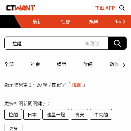
跳至主要內容區塊
下載 APP
最新
社會
娛樂
財經
⊗ 清除
全部
社會
娛樂
財經
政治
顯示結果第 1 ~ 20 筆 / 關鍵字「
拉麵
」
更多相關新聞關鍵字：
拉麵
日本
麵屋一燈
食安
牛肉麵
更多