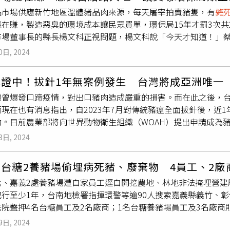
位協助提供相關物資，並派員駐場指導開挖掩埋及環境消毒作業
海呼籲，無論是否有非洲豬瘟，豬肉都應徹底煮熟才能食用，否
品市場供應新竹地區溫體豬品肉來源，每天屠宰拍賣豬隻，有
斃
定力量，郭智輝建議台糖提出計劃改建海埔場，並參考科學園區
動物衛生組織（WOAH）列為應通報疾病，屬我國甲類動物傳染
錢在賺，製造惡臭的環境成本讓民眾買單，環保局15年才罰3次共
循環園區，導入更有效的激勵機制，讓專業同仁從員工變成績效
泌物或排泄物、車輛及人員夾帶等途徑傳播，急性型致死率高達1
市場董事長的縣長楊文科正視問題，楊文科說「今天才知道！」
國利民。此外，在台水公司董事長李嘉榮等人陪同下，郭智輝也
人類，但恐在農業經濟方面損失慘重。
，聞到惡臭會嘔吐，附近新庄里大約100多戶民眾長年緊閉門窗
進度簡報，並實地視察受災戶修繕情形，指示台水公司加強媒合
0日, 2024
地及生物處理機附近會勘，結果胃酸滾滾翻騰，不斷乾嘔非常難受
嘉南災後復原前進指揮所指示台水公司配合麻豆區公所及東山區
致堆置處發生火災，顯示管理鬆散，敦親睦鄰是100多戶每戶只發到
工廠商，截至8月22日，已有132戶受災戶表達媒合意願，媒合1
認證中！拔針1年無案例發生 台灣將成亞洲唯一
場只裁罰3次，總金額僅2萬2千元，建造使用生物處理機廠房，
繕，17戶修繕作業已順利完工。另針對中低收入戶部分，更由廠
曾爆發口蹄疫情，對出口豬肉造成嚴重的損害。而在此之後，台灣
長於不義！蔡蕥鍹說，肉品市場這2年用在設備改善，耗資2億66
災戶黃先生亦表示，對於此次自來水公司媒合國統公司修繕屋頂
現在也有消息指出，自2023年7月對傳統豬瘟全面拔針後，近
染防治完全「沒半撇」，廢水處理、沈澱池清理費、水空汙防制費
功。目前農業部將向世界動物衛生組織（WOAH）提出申請成為
！肉品市場總經理江寧增說明，出現
斃死豬
及死廢禽畜，工作人
、無傳統豬瘟、無非洲豬瘟的「三大豬病非疫區」的國家。根據
化製車每天會前往清運，新庄、白地、新港三里每年編列24萬元
3日, 2024
AH表列應通報疾病，會造成豬隻全身性出血、流死產，是高度傳
中。蔡蕥鍹認為，肉品市場環境惡臭、廢水處理缺乏改善，加上
危害。而我國自2005年於彰化縣發現最後1例案例後，未再有發
肉品公司董事長，應正視相關問題，加強敦親睦鄰措施，購置改
台糖2養豬場偷埋病死豬、廢棄物 4員工、2廠
部規劃三階段完成：第一階段：2021年至2022年，落實全
自燃事件。
化、嘉義2處養豬場遭自家員工逕自開挖農地、林地非法掩埋營建
年至2024年6月，持續疫情風險監控，並逐步進入停止豬瘟疫苗注
行至少1年，台南地檢署指揮環警等逾90人搜索嘉義縣義竹、彰
提出「豬瘟非疫國」申請。農業部表示，自2021年起防檢署啟
院聲押4名台糖員工及2名廠商；1名台糖養豬場員工及3名廠商
、屠宰場淘汰種豬、化製場
斃死豬
隻、野豬及棄置死豬及屠宰衛
回。環境管理署日前資料勾稽比對，發現台糖義竹、二林共2處養
內豬瘟發生及傳播之風險極低。後經專家評估，農業部決定以穩健
9日, 2024