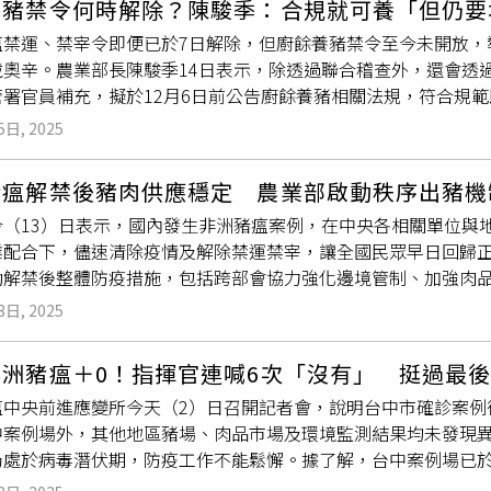
養豬禁令何時解除？陳駿季：合規就可養「但仍要
3月至114年10月發生非洲豬瘟，僅稽查廚餘2次，復指示以挖
前」與「屠後」檢查，凡死亡或健康異常之豬隻，在進入屠宰線
證，如未經查證或缺乏具體證據就發佈毀損雅勝商譽的報導，定
瘟禁運、禁宰令即便已於7日解除，但廚餘養豬禁令至今未開放，
符規定；被彈劾人林儒良為臺中市動物保護防疫處處長，聽取被
屠體必須經過獸醫師全程衛生檢查，在官方高度透明的監督體系
戴奧辛。農業部長陳駿季14日表示，除透過聯合稽查外，還會透
兩人竟無視
斃死豬
數量已逾化製警示標準，因循敷衍，貽誤公權力
示，對於進場後因運輸或其他因素死亡之豬隻（非屠宰豬隻），
管署官員補充，擬於12月6日前公告廚餘養豬相關法規，符合規
情，關鍵疫調資訊錯漏不一，復發生烏龍消毒事件；全國實施豬隻
並集中存放於化製專區委由具備執照之化製車進行載運銷毀，且
可。依環境部統計，全國日均1779公噸廚餘需要緊急去化，以
高達新臺幣21億餘元，重創人民對政府防疫整備之信賴，核有重
4小時高畫質監控系統，隨時可供主管機關調閱檢視。雅勝強調，
5日, 2025
中心14日召開會議，陳駿季指出，截至目前除了台中梧棲案場以
宜津、蔡崇義、賴振昌提案，全案移送懲戒法院審理。彈劾案文
前已委請律師針對此項不實指控進行蒐證，如未經查證或缺乏具
採檢強度，但若日後有逾警戒值，將要求地方政府當天稽查。至
府非洲豬瘟災害應變中心（下稱臺中市非洲豬瘟災害應變中心）
，捍衛清白。
豬瘟解禁後豬肉供應穩定 農業部啟動秩序出豬機
戶蒸煮設備規模要與飼養頭數匹配，加裝廚餘即時監控設備等，
2位獸醫師（佐）公開抨擊政府疫調有誤，復指揮監督所屬貫徹中
今（13）日表示，國內發生非洲豬瘟案例，在中央各相關單位與
林左祥表示，擬修正「一般廢棄物回收清除處理辦法」，明定廚餘
消毒，影響對於案例場病毒是否清零之判斷，致使防疫處境更顯
業配合下，儘速清除疫情及解除禁運禁宰，讓全國民眾早日回歸
防止養豬戶在廚餘養豬未開放前私運廚餘，應變中心要求所有清運車
被彈劾人陳宏益為臺中市環保局局長、臺中市非洲豬瘟災害應變中
動解禁後整體防疫措施，包括跨部會協力強化邊境管制、加強肉
中市長盧秀燕14日在議會備詢時指出，未來趨勢是禁用廚餘養豬
果均合格、近3年稽查24次均無蒸煮廚餘問題，惟旋遭環境部指
回溯來源牧場監測、每日化製車輛
斃死豬
及車體相關監測，以確
城市若走上這條路，一定要給產業落日時間，台中之前危機處理
於公告禁止廚餘養豬之初，指示以挖坑露天「貯留（堆肥）」方
3日, 2025
全面宣導教育。農業部再次提醒，未來養豬業者配合每日自主觀
型，是一個龐大的工程，市府目前積極朝目標前進。對於是否禁
規範，且恐加劇疫情傳播，重創地方環保主管機關形象，核有重
防疫機關，以即時進行妥適處理。為確保非洲豬瘟疫情解禁後國
須兼顧後續配套措施，明確之後會跟鄉親報告，目前可以確定的
組長，負有審核豬隻傳染病防疫及疫情調查業務之責，於114年1
洲豬瘟＋0！指揮官連喊6次「沒有」 挺過最後
動毛豬產銷調節措施，每週定期召開產銷調配會議，邀集肉品市
放廚餘養豬，將在12月4日北上抗議。陳駿季回應，會傾聽各界
且數量已逾化製警示標準，連日來仍未警覺亦未質疑經轉述之疫
瘟中央前進應變所今天（2）日召開記者會，說明台中市確診案例
日上市頭數，每日滾動調整毛豬供應量，以維持供需平衡、價格
將與豬農充分溝通。
良處長知悉上情，因循敷衍，藉詞非屬甲類動物傳染病無法強制
中案例場外，其他地區豬場、肉品市場及環境監測結果均未發現異
全國肉品市場交易秩序恢復良好，消費買氣穩定，毛豬供應充足
後，周百俊組長未盡詳實審核疫調資訊之責，林儒良處長亦未能
仍處於病毒潛伏期，防疫工作不能鬆懈。據了解，台中案例場已於
中交易行情、收盤平均價格及實際交易頭數，透過每日監測與每
竟反覆不一甚至錯誤，損及政府威信及防疫時效。臺中市農業局
界干擾。獸醫研究所將於3日再度進行環境採樣，以確認場區是否
養豬戶有序出豬並提升流通效率，農業部同步推動「共同運銷獎