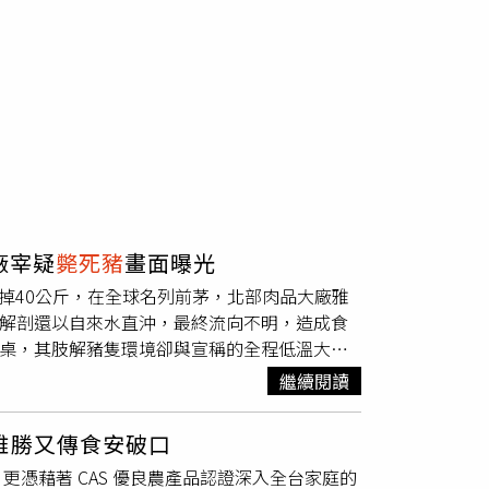
廠宰疑
斃死豬
畫面曝光
掉40公斤，在全球名列前茅，北部肉品大廠雅
解剖還以自來水直沖，最終流向不明，造成食
餐桌，其肢解豬隻環境卻與宣稱的全程低溫大相
商之一，每日屠宰的牛豬約700頭，2024年
繼續閱讀
豬肉。而雅勝得到CAS（台灣優良農產品）認
半清洗後，得在零下15度到20度間預冷1小
雅勝又傳食安破口
15度以下低溫，用溫度來確保肉品新鮮度，其
憑藉著 CAS 優良農產品認證深入全台家庭的
解
斃死豬
，角落還留有「上一位」的內臟，代表