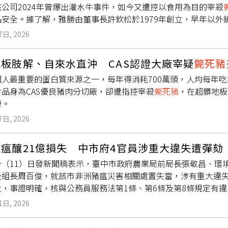
公司2024年曾爆出灌水牛事件，如今又遭控以食用為目的宰殺
屠體並非唯一「受害豬」。（圖／讀者提供，CTWANT合成）記
安全。據了解，雅勝由董事長許欽松於1979年創立，早年以外
，該場聘用的外籍移工，疑為避開場內獸醫及監視器的監督，將
轉型經營內銷市場，先後得到CAS（台灣優良農產品）、HACCP
本應嚴格把關的屠宰過程，竟在布滿陳年黑垢與不明血水的地磚
7日, 2026
者眼中的品質保證。雅勝的供應對象涵蓋大、中、小型食品加工
黑黃色油垢，整體環境如大型細菌培養皿，完全無視基本的食品
息相關的大型賣場，還是多間連鎖餐廳、國際企業的原料商，幾
而豬隻四肢僵硬、血凝成塊，看似已死亡一段時間，且其前胸沒
板肢解、自來水直沖 CAS認證大廠宰疑
斃死豬
斃死豬
風波。雅勝2024年發生灌水牛事件，外部廠商將水管深
，在地磚上便開始肢解死亡多時的豬隻，先是以自來水沖洗，將
國人最重要的蛋白質來源之一，每年得消耗700萬頭，人均每年吃
雅勝遭控為了節省成本，將運輸途中死亡的豬隻拖到牛肉內臟處
汙染。更誇張的是，角落還堆著上一頭豬留下的內臟，顯示畫面
品身為CAS優良豬肉分切廠，卻遭指控宰殺
斃死豬
，在超髒地板
更以自來水直接灌進屠體胸腔，絲毫不顧食品安全，讓屠體成為
將內臟取出，也代表屠體並非要送化製處理或銷毀，而是要作為
康。
者比對屠宰影片、牛線屠宰師傅作業畫面，以背景判定屠宰影片
在運輸過程中因不明原因暴斃，依法屬於一般事業廢棄物，應掩
空間。（圖／讀者提供，CTWANT合成）
斃死豬
是指豬隻在出
宰後分切肢解，甚至成為餐桌上的「佳餚」。提供影片者表示，
7日, 2026
養性等管理不當，或一般傳染性疾病、運輸緊迫等因素而造成死
碗而敢怒不敢言，離開崗位後在幾經考慮下，仍無法違背良心，
隨意棄置恐導致環境污染與病毒擴散，被食用還會導致嚴重食品
，以全面守護大眾食品安全，別出現防疫破口。農業部防檢署表
瘟釀21億損失 中市府4官員涉重大違失遭彈劾
或委託合法清除處理業者代為處理。知情人士透露，他多次目睹
毀，目前未收到相關檢舉，鼓勵知情民眾提供確切人事時地等相
今（11）日發新聞稿表示，臺中市政府農業局前局長張敬昌、環
醫在場，更未經過檢疫，而曾有人私下向雅勝高層透露此事，雅勝
、惡意栽贓，每日屠宰作業期間，防檢署派駐的專職獸醫師全程
及組長周百俊，就該市非洲豬瘟災害相關處置失當，涉有重大違
新粉刷、重鋪磁磚，疑似是想湮滅跡證。而記者另外透過關係，
之豬隻，在進入屠宰線前即會被剔除，並由派駐之專職獸醫師確
大，事證明確，核與公務員服務法第1條、第6條及第8條規定有違
牆面判定，畫面內的確為雅勝的牛肉內臟處理區，移工卻在此肢
官方高度透明的監督體系下，絕不可能發生所謂「宰殺
斃死豬
」
提案彈劾，並移送懲戒法院審理，依法懲戒。監察院表示，被彈
雅勝內部空間，知情人士呼籲主管機關加強查緝、嚴格把關，避
之豬隻（非屠宰豬隻），均嚴格執行「化製流程」，所有
斃死豬
1日, 2026
豬瘟官方記者會，多次說明疫調資訊反覆不一甚至錯誤，且指揮
都有派駐屠檢獸醫，
斃死豬
會做記號並銷毀，目前未收到相關檢
化製車進行載運銷毀，且全程留存三聯單與化製清運紀錄備查，且
消毒事件；被彈劾人陳宏益為臺中市政府環境保護局局長，於記者
開調查。雅勝回應，相關指控是子虛烏有、惡意栽贓，每日屠宰
關調閱檢視。雅勝強調，食安問題不應成為惡意競爭或個人恩怨