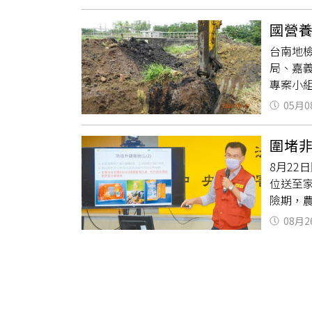
報資料
期方式實
察官洪
射豬瘟
國營
真發現
WOA
台南地
公尺，
倘成功
局、嘉
員工、
少豬隻
專案小組
罪等罪
能以此
搜索。
未依合
業永續
05月0
廢污泥
掩人耳
豬場就
理招標
圍堵非
等5名公
8月2
第3、4
位送至
養豬場公
險期，
組發現
跨縣市累
者，不
08月2
全國養豬
續追查
防疫關
埋之營
豬戶，
組，將
此外，