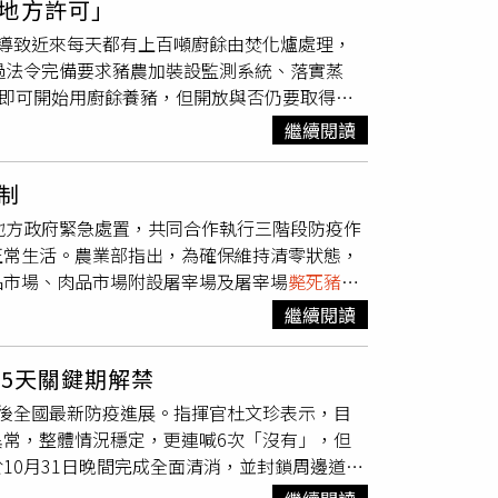
地方許可」
坑露天堆肥去化大量廚餘，惟旋遭環境部指正作業
前即會被剔除，並由派駐之專職獸醫師確認，所
將依法追究到底，捍衛清白。
導致近來每天都有上百噸廚餘由焚化爐處理，
彈劾人周百俊組長報告案例場豬隻死亡及訪視遭
下，絕不可能發生所謂「宰殺
斃死豬
」之情事。
過法令完備要求豬農加裝設監測系統、落實蒸
強制採檢先機，禍端暗埋，迨至6日後案例場
均嚴格執行「化製流程」，所有
斃死豬
皆須噴漆
範即可開始用廚餘養豬，但開放與否仍要取得地
禁運禁宰15日期間，營業損失與產業補助支持
全程留存三聯單與化製清運紀錄備查，且廠區內
進到焚化廠處理達813噸最多。非洲豬瘟中央災
大違失。監察院於115年2月5日審查通過監察
食安問題不應成為惡意競爭或個人恩怨的打擊工
繼續閱讀
外，其餘環境、
斃死豬
採檢都是陰性，將逐步恢
指出，被彈劾人張敬昌為臺中市農業局局長、臺
體證據就發佈毀損雅勝商譽的報導，定將依法追
於廚餘處理部分，陳駿季說，將修正法規要求廚
指揮官，於官方記者會說明疫調之資訊反覆不
制
若是惡意違規，會直接廢止再利用許可。環保署
央防疫指令不力，竟任所屬擅赴應予靜置乾燥
地方政府緊急處置，共同合作執行三階段防疫作
再利用方式，預計於12月6日前公告。陳駿季
艱難，重創政府形象，核有重大違失。彈劾案文
正常生活。農業部指出，為確保維持清零狀態，
輛應在12月7日前加裝GPS，才能清運廚
心副指揮官，於官方記者會強調114年案例場
品市場、肉品市場附設屠宰場及屠宰場
斃死豬
隻
，全國養豬公會及大部分民眾都希望禁用，國家
出臺中市環保局未依規定頻率前往稽查廚餘蒸
定田間無病毒活動，同時並進行加強後市場稽查
時，已在做這件事，也就是廚餘如何去化及輔導
式去化廚餘，民怨迭起，又遭環境部現場確認不
繼續閱讀
察豬隻健康情形，若發現異常，應立即通報所在
用廚餘養豬，屏東縣長周春米表示，屏東養豬規
大違失。彈劾案文表示，被彈劾人周百俊為臺中
內豬肉供應與市場秩序穩定，農業部表示，自解
是，不會再收外縣市廚餘。養豬協會日前揚言，
0月11日、13日及14日，接連獲告案例場豬隻
5天關鍵期解禁
場與產業團體共同研商，依市場需求及產業意見
不同的意見，廚餘若要再養豬，需落實安全蒸
病訊息，坐視該處獸醫遭拒訪視及採檢；被彈劾
後全國最新防疫進展。指揮官杜文珍表示，目
穩定，兼顧民生需求與產業收益。農業部說明，
採樣送檢，貽誤公權力採檢先機。案例場爆發非
常，整體情況穩定，更連喊6次「沒有」，但
。各地肉品市場每日交易皆由農業部即時掌握，
綜觀全局、查察矛盾之處，導致防疫機關所做疫
10月31日晚間完成全面清消，並封鎖周邊道路
週協商滾動調整上市數量，確保產銷供需平穩。
張敬昌局長轉達中央防疫指令「勿擾動案例
完全安全。杜文珍指出，防疫工作目前已邁入
勵措施」，鼓勵農民透過合作社或農會體系共同