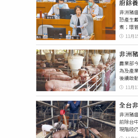
廚餘
113年
行「屠
進行蒐
非洲豬
方式不
有合格
恐產生
拒後，
雅勝表
煮；環
爆發疫
標示，
方政府許
措施合計
設有2
11月1
害應變
委員葉
具，目
復過往
中市政
究到底
非洲
餘養豬
一，遭
農業部
副署長
之案場
為及產
說，為
續指，
後續啟
餘。台
稽查結
採樣及
或其他
煮；嗣
11月1
作業及
業者轉
符堆肥
地動物
模大，
市動保處
全台非
封後推
反對開
死亡，
非洲豬
訂定每
煮，也
人林儒
前除台
解禁後
洲豬瘟
現階段
包括盤
調報告
防止外
為引導