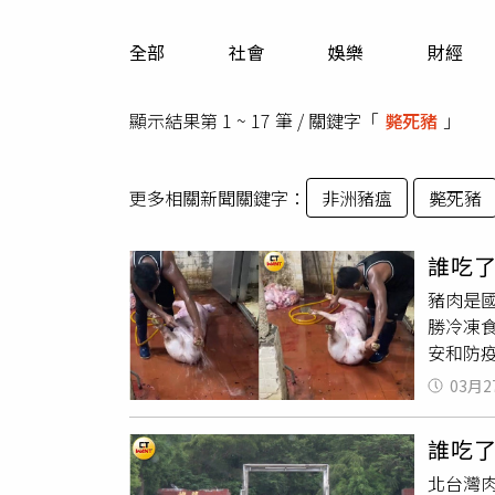
人物
汽車
全部
社會
娛樂
財經
專欄
房產新勢力
顯示結果第 1 ~ 17 筆 / 關鍵字「
斃死豬
」
更多相關新聞關鍵字：
非洲豬瘟
斃死豬
誰吃
豬肉是
勝冷凍食
安和防
逕庭。（
03月2
爆出灌水
證，其
誰吃
時，再
北台灣肉
說法卻