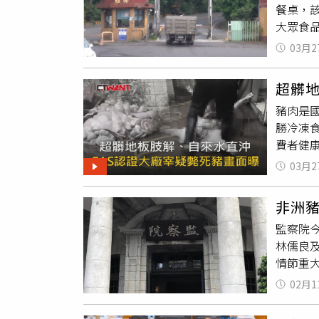
餐桌，該
影片中的
大眾食品
所拍攝
疫爆發後
區，原
03月2
是消費
起厚重
生活息
上陣，
超髒地
卻傳出
而宰」
豬肉是
提供）
會遭受
勝冷凍食
宰」，
業人員
費者健
肚。記
豬
」，
雅勝內部
不能屠
03月2
理、營
雅勝飯
險，若
入調查
非洲豬
埋焚化
號並銷
監察院
沒有獸
虛烏有
林儒良
該區重
康異常
情節重
磁磚和
查，在
由，爰
該處是
素死亡
02月1
例非洲
宰現場
執照之
場烏龍
以便展
主管機