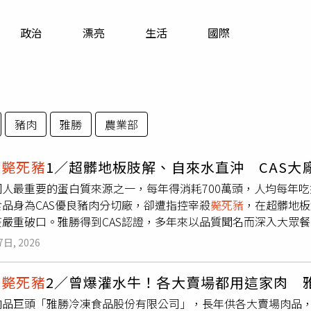
寵物
政治
漂亮
生活
國際
運勢
運動
梅酒
豬肉
雅勝
農業部
了
斃死豬
1／超髒地板肢解、自來水直沖 CAS大
國人最重要的蛋白質來源之一，每年得消耗700萬頭，人均每年吃
品身為CAS優良豬肉分切廠，卻遭指控宰殺
斃死豬
，在超髒地板
疫嚴重破口。雅勝得到CAS認證，多年來以品質聞名而深入大眾
圖／翻攝雅勝優選臉書）據了解，雅勝是北台灣規模最大肉品供應
7日, 2026
牛案後，於2025年農曆年後關停牛隻屠宰場，專營冷藏和冷凍
產品品質多年來得到消費者信賴，雅勝更引以為傲，宣稱其屠體在剖
了
斃死豬
2／曾爆灌水牛！各大賣場都用這家肉 
進入零下2度的預冷室12小時才開始分切，且加工作業區常年維持
品巨頭「雅勝冷凍食品股份有限公司」，長年供各大賣場肉品，更
與實際過程大相逕庭。雅勝聘用的移工在牛隻內臟處理區非法肢