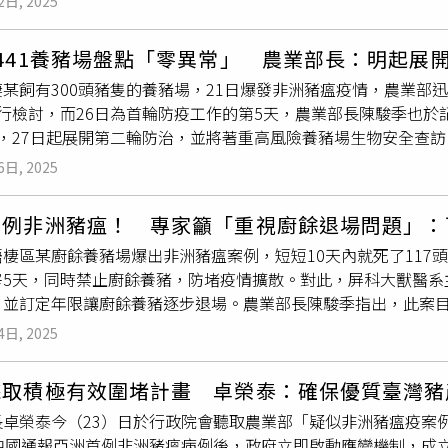
詎承局長之命、綜理處務之林儒良處長，未思如何於此防疫關鍵
2日, 2025
段，將以更高強度的採樣與監控來防止病毒擴散，包括所有化製
強化產銷協調，並以秩序出豬搭配滾動調節，穩定市場供應，確
E群組傳達各單位主管，由各主管下達屬員」以卸責，周百俊組長
00％檢驗」，並強化養豬戶「先清潔、再消毒」的防疫觀念。防
強化國產豬肉品牌形象、促進產業鏈共同行銷，整合上游生產體系
例場消毒之烏龍事件，引發社會譁然，均核有重大違失。綜上，
441養豬場盤點「零異常」 農業部長：明起展
案例場半徑5公里內的所有豬場、廚餘養豬場及其他高風險地區，
費端」行銷能量。由相關產業團體辦理行銷活動、區域體驗、商圈
百俊等4人，嚴重斲喪人民對政府防疫整備之信賴，違失情節重大
某飼有300頭豬隻的養豬場，21日爆發非洲豬瘟疫情，農業部
宰場及養豬場在消毒前務必清除污染源，確保生物安全措施落實
提升國產豬肉曝光度，穩定消費信心。
條規定有違，而有公務員懲戒法第2條第1款之應受懲戒事由，爰
行檢討，而26日為首輪防疫工作的第5天，農業部長陳駿季也於
境部環境管理署副署長林左祥表示，全國焚化爐均設有污染防治
常，27日起展開第二輪防治，並將著重高風險養豬場生物安全查
空氣品質受影響。杜文珍同時指出，近日高雄外海查獲走私肉品
陳駿季表示，第一輪疫調已完全所有關聯之養豬、化製、屠宰場
避免病毒再度入侵。至於案例場是否能在未來復養，目前仍言之
6日, 2025
41場養豬場進行訪視，同樣呈現0異常，不過在第一輪中針對該場
靠近案例場，如有異常應主動通報。值得注意的是，應變所今早宣
向部分，仍有待釐清，因此也會成為第二輪疫調重點。陳駿季提到
」，現場氣氛一度感性。她感謝全國豬農在防疫期間配合留豬不
首例非洲豬瘟！ 專家籲「重視廚餘退場問題」：
27日起展開的第二輪疫調，將更精準完成相關查訪，例如加強高風
。她也透露，目前新增2處高風險場域，其中1處為案例場的關聯
棲區某廚餘養豬場爆出非洲豬瘟案例，短短10天內就死了117
和車輛清消等，而廚餘養豬方面，則會持續鼓勵豬場轉型，並持
查屬高風險區，已列入嚴密監控名單。杜文珍強調，目標是確保
宰5天，同時禁止廚餘養豬，防堵疫情擴散。對此，屏科大獸醫系
報並送往化製場處理，豬農不可存放於冷凍櫃中，否則形同掩蓋
」的清除目標。另外，農業部長陳駿季昨天（1日）宣布啟動第三
，並訂定年限讓廚餘養豬逐步退場。農業部長陳駿季指出，此案
送自家場內豬隻，至自家另一場」情形，此舉也絕對不允許，將
採檢，並強化養豬場生物安全。若至11月6日無新增案例，7日
能直指廚餘餵豬就是罪魁禍首，因此並未考量全面禁止廚餘餵豬
進行，因此目前尚無法確定來源為大陸或越南等，若有相關結果
須待相關配套與防疫前提完善後再行開放。
4日, 2025
立相關團隊來研究日本的廚餘轉換成飼料模式。根據《自由時報
品情勢，目前法規已明確禁止任何形式的進口，除持續加強邊境
半廚餘量是透過養豬場去化，廚餘處理雖是環境部的責任，卻長
採取積極有效圍堵計畫 卓榮泰：確保優質臺灣豬
到台灣，必須正視廚餘退場問題，因為當病毒入侵後，僅僅是少
卓榮泰今（23）日於行政院會聽取農業部「疑似非洲豬瘟疫案例
染疫。林昭男認為，政府可訂定年限讓廚餘退場，除了可設置堆
日中國通報亞洲首例非洲豬瘟病例後，政府立即啟動應變機制，成
或是學習穆斯林等境內沒有豬隻產業的國家是如何解決廚餘問題