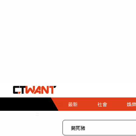
社會首頁
娛樂首頁
財經首頁
政
:::
最新
社會
娛
時事
即時
熱線
:::
直擊
大條
人物
調查
專題
３Ｃ