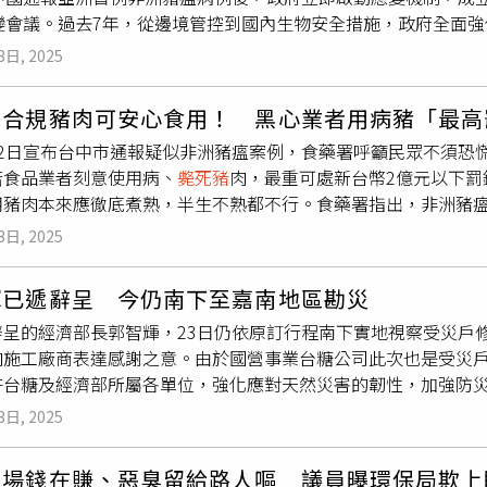
應變會議。過去7年，從邊境管控到國內生物安全措施，政府全面
處理檢出非洲豬瘟病毒豬場的其他豬隻，但此舉恐怕會汙染地下水
絕於境外。但令人遺憾的是，本（10）月21日農業部陳駿季部長
瘟，就是因為使用了地下水，病毒透過地下水擴散，最後只能整
3日, 2025
毒核酸陽性，他已立即要求農業部及相關部會緊急啟動應變機制，
焚燒或化製等，如果要掩埋，必須要確認是否挖得夠深、有無鋪
「防疫視同作戰」，政府從中央到地方都必須用最嚴謹態度，以
下水，加上台灣多處地下水連通的，可能會因此向外傳播。林昭
、合規豬肉可安心食用！ 黑心業者用病豬「最高
是否疏忽之外，目前也已暫停廚餘養豬，俟確認後續處置後，再
氯錠等東西進行處理。
22日宣布台中市通報疑似非洲豬瘟案例，食藥署呼籲民眾不須恐
損害控制在最小範圍之中，並在最短時間內除去相關危險。而在
若食品業者刻意使用病、
斃死豬
肉，最重可處新台幣2億元以下罰
出原因。卓榮泰表示，中央已在臺中設置前進應變所，由農業部
用豬肉本來應徹底煮熟，半生不熟都不行。食藥署指出，非洲豬
、及時協調處置，希望在最短時間內將漏洞予以防堵，他今日也
生組織（WOAH）資料，「非洲豬瘟病毒不耐高溫，加熱56℃ 70
，在第一階段未來五天實施禁運、禁宰期間，必須做好禽畜供應
3日, 2025
化。」食藥署也說明，國內屠宰場均設有駐場獸醫師於屠宰前後
午餐需求。此外，卓院長責成農業部、衛生福利部、交通部、財
格把關食品衛生與市場流通安全，提醒民眾不要食用來路不明的
動部等部會，全數加入防疫作戰行列之中，尤其環境部針對大量
輝已遞辭呈 今仍南下至嘉南地區勘災
質安全可靠，可放心食用。 食藥署提醒，若食品業者刻意使用病
蒸煮過程的管理機制，並確實掌握過去十天內，豬隻屠宰及運送
辭呈的經濟部長郭智輝，23日仍依原訂行程南下實地視察受災戶
食品原料使用，故如以該等物品作為食品原料，屬於食安法第15
提供最正確資訊，讓民眾充分瞭解到政府會嚴格把關，不讓
斃死
向施工廠商表達感謝之意。由於國營事業台糖公司此次也是受災
4條，處6萬元以上2億元以下罰鍰；情節重大者，並得命其歇業
與地方政府必須攜手合作，落實各項應處措施，才能建構縝密的
許台糖及經濟部所屬各單位，強化應對天然災害的韌性，加強防
登記事項，或食品業者之登錄；經廢止登錄者，1年內不得再申請
防非洲豬瘟，而現在政府的責任，除了維護國人健康之外，也不
智輝23日親赴海埔畜殖場關心復原進度。台糖表示，有賴於經濟
也持續督導地方政府衛生局稽查市售食品肉品之來源，現場無法
非洲豬瘟的挑戰，維持邊境管理、國內安全、食品健康，確保優
3日, 2025
內積水多已退去，山貓及車輛等機具已依法完成清運、消毒及掩
由所轄衛生局依法辦理。非洲豬瘟病毒可存活在冷藏豬肉100天、
規定辦理
斃死豬
隻化製及掩埋作業，確保環境安全，另感謝水利
便豬隻死亡，也可存活達15週，屬於世紀病毒。雖然不影響到民
市場錢在賺、惡臭留給路人嘔 議員曝環保局欺上