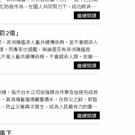
強化防疫作為，在國人共同努力下，成功將非洲
。他舉例，2018年羅馬尼亞某大型養豬場爆發
回報臺中市動保處送檢的
斃死豬
檢體，驗出非洲
場撲殺。林昭男說，目前國內對於
斃死豬
處理有
繼續閱讀
並於昨（22）日召開首次緊急應變會議。卓榮
設防水布，而屍體腐化後會產生屍水，若屍水滲
最高安全標準面對。除全面重新檢視各項防疫重
男建議，如果養豬場使用了地下水，務必要加消
罰2億」
啟動其他方案，全面採取積極有效的圍堵計畫，
慌，非洲豬瘟非人畜共通傳染病，並不會感染人
發生病例的周遭縣市，也須確實做好全國疫調工
鍰。而專家也提醒，無論是否有非洲豬瘟疫
次長進駐，並由陳時中政委督導，掌控第一線疫
瘟不是人畜共通傳染病，不會感染人類。依據世
會率領團隊前往前進應變所視導相關工作。卓榮
分鐘、60℃ 20分鐘後不活化，或加熱70℃立
調節，讓市場供需平衡，優先滿足國內民眾及學
繼續閱讀
逐隻檢查，肉品出場前均經屠宰檢驗合格，食藥
政部、教育部、內政部、海洋委員會、大陸委員
肉品，只要購買來源清楚、符合規定的市售豬
廚餘的去化，除嚴格要求業者自律之外，亦應強
、
斃死豬
肉，該等肉品本質上即屬變質物品，不
之流向；同時，加強對外宣導即刻開始的圍堵政
修繕，指示台水公司加強媒合作業及加速完成修
條第1項第1款所稱之「變質」或腐敗者，得依同
豬
流入市場，毋須恐慌。卓榮泰強調，此刻中央
戶，其海埔畜殖場嚴重積水，在救災之餘，郭智
、停業一定期間、廢止其公司、商業、工廠之全部
防疫體系，全力降低疫情衝擊。過去七年，政府
災，防止災害再次發生，成為人民最有力的靠
重新登錄。食藥署為防範非法豬肉流入食品供
能抹煞過去防疫同仁努力的成果。政府有信心再
部水利署派駐專業工程人員，並提供機具協助抽
提供國內屠宰證明、輸入進口報單等肉品來源單
質的臺灣豬產業永續、健康發展。
繼續閱讀
埋，緊急救災作業已順利圓滿完成。後續台糖將
冷凍豬肉1000天、豬舍1個月、糞便室溫11
署第五河川分署、嘉義縣家畜疾病防治所及農業
眾食用安全，不過林口長庚醫院臨床毒物中心主
瞞下