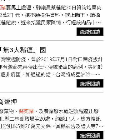
，加速復原進度。基於台糖作為國內豬肉供應調
則可能會含有其他食源性病原體。非洲豬瘟目前
死豬
要馬上處理，縣議員蔡蕥鍹20日質詢炮轟肉
零廢中心的觀念，評估從飼料生產到成品銷售一
病，以接觸傳染為主，可經由廚餘、節肢動物、
2萬2千元，還不願提供資料，欺上瞞下，請擔
分潤擁有者，如此將會有更高的運作效率和產
00％，並且尚無藥物可供治療或疫苗施打，不
蔡蕥鍹說，近來接獲民眾陳情，行經該肉品市場
前往台水公司設於麻豆區的前進指揮所，聽取災
，苦不堪言，她為體驗究竟有多臭，到肉品市場
作業及加速完成修繕，並向施工廠商表達感謝之
繼續閱讀
。蔡蕥鍹指肉品市場去年9月因禽畜屍體去化
公所，積極展開受災戶屋頂復建媒合作業，動員
1串衛生紙，2009到2024年間，環保局對
31戶，並成功完成40戶會勘與簽約，其中9戶已
「無3大豬瘟」國
未取得建照及使照違反建築法相關規定，根本陷
商全額負擔並協助進行房屋修繕工作。麻豆區麻
積極防疫，曾於2019年7月1日對口蹄疫拔針
90萬元，明年未分配盈餘估計有5900萬元，
的效率感到很滿意。
1年台灣都未再傳出任何傳統豬瘟的病例，等同於
加起來僅210萬，根本不成比例，只顧賺錢枉
豬瘟非疫國，如通過的話，台灣將成亞洲唯一無
員會將屍體噴灑藍色質改劑後，存放於密閉貯存
媒體報導指出，豬瘟為我國甲類動物傳染病，亦
的敦親睦鄰經費，也積極改善廠內環境，廠房正
繼續閱讀
染性高死亡率之疾病，亞洲地區國家均遭受豬瘟
環保局未定期稽查，才衍生種種問題，提醒楊文
現豬瘟確診病例。而為達成撲滅豬瘟之最終目
善設備並進行園區整體改善，避免日後發生如掩
商聲押
面疫苗注射、環境風險監控及產業溝通。第二階段：
廢棄物、
斃死豬
，及養豬廢水處理流程產出廢
射評估階段。第三階段：2024年7月起，向
化縣二林養豬場等20處，約談17人，檢方複訊
動各項監測機制（階段性停打豬瘟疫苗試驗、哨兵
則分別以5到20萬元交保，其餘被告及證人等7人
生檢查等）後，均未發現或檢出豬瘟野外病毒，
豬場有廢棄物流向不明，經比對許可文件及申
方式推動2023年停止施打豬瘟疫苗措施，分二
繼續閱讀