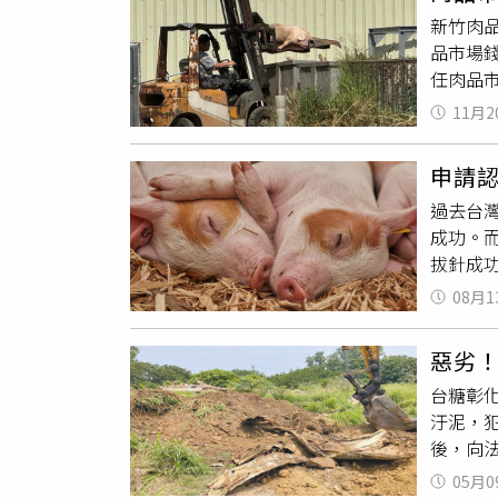
處等單
任顏宗
新竹肉
節的穩
被世界
品市場
條龍的
動物分
任肉品
值，福
會感染
路段時
後修繕
11月2
後方空
意。雲
不當，導
32家施
申請
肉品市
動工修
過去台灣
楊文科縣
口里受
成功。而
但對汙
拔針成
顧民生
口蹄疫
桶內，
08月1
為WO
在補照
疫病的
科身為
惡劣！
標，農業
埋場等
台糖彰
2023
汙泥，犯
WOAH
後，向法
豬試驗
訊後請
研判國
05月0