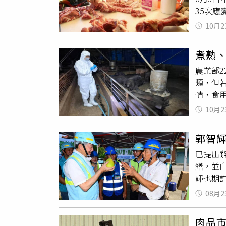
35次
式，來
豬瘟阻
非洲豬
10月2
豬瘟病
掩埋、
泰強調
透到地
煮熟
點環節
毒水與
農業部
努力將
類，但
作，找
情，食
情狀況
界動物衛
泰說明
10月2
即不活
校營養
署則嚴
會及勞
郭智
肉，品
化廚餘
已提出
得供為
策，並
繕，並
法第4
各部會
輝也期
或部分
成功嚴
山。郭
應鏈，
次面對
08月2
水，場
據者，均
依相關
天，即
肉品