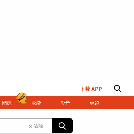
下載 APP
國際
永續
影音
專題
⊗ 清除