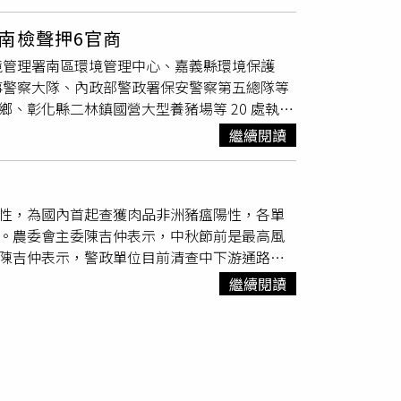
判有非法回填、堆置廢棄物情事。台南地檢署檢
續經專家評估風險後，於同年7月1日起全面停止注
彰化環、警等單位搜索，並在2處現場開挖，果
測未發現豬瘟野外病毒株活動跡象，已符合
南檢聲押6官商
豬
。南檢指出，根據現場廢汙泥回填深度達2、3
向WOAH申請豬瘟非疫國。農業部表示，未來
境管理署南區環境管理中心、嘉義縣環境保護
出動十多位檢察官協同複訊李姓被告等5名台糖
低因施打疫苗造成緊迫及副作用之損失，有效減
事警察大隊、內政部警政署保安警察第五總隊等
2名廠商涉犯廢棄物清理法、貪汙治罪條例的圖利
現我國重大動物疫病的防疫成果。農業部也期待
、彰化縣二林鎮國營大型養豬場等 20 處執行
案的台糖養豬場員工疑便宜行事，勾結外包廠商
工豬肉產品，以提高國內豬農收益與確保養豬產
豬場區內確有回填堆置養豬廢水處理流程產出的
挖坑露天回填廢棄物。南檢表示，養豬場員工為
繼續閱讀
，現場開挖的土方散發出豬糞發酵腐敗臭味。養
物依合法執行，需花2、30萬元，台糖員工辦
模式，由10餘位檢察官協同複訊本件李姓被告
員與2名廠商涉犯違反廢棄物清理法第46條第1項
陽性，為國內首起查獲肉品非洲豬瘟陽性，各單
供、滅證之虞，均向法院聲請羈押禁見，另有1名
性。農委會主委陳吉仲表示，中秋節前是最高風
0萬元、5萬元，其餘被告及證人訊後請回。專案小
。陳吉仲表示，警政單位目前清查中下游通路，
屬廢棄物，未經許可即任意回填、堆置廢棄物
陽性4件，陰性40件，待檢驗8件，2件待複驗；
清理法等刑責；為維護國土永續發展。南檢將持
繼續閱讀
場皆未發現異常豬隻，現在到中秋節前是風險最高的
保法規，勿心存僥倖而觸犯法網。養豬場回填掩
品都是境外肉製品，不要因為恐慌而影響到養
覆查核6400多場養豬場，檢調也已成立專案小
藥署也會完成清查國內有販售越南食品的店家。
場所放置的廚餘桶已全面移除，也已請勞動部及