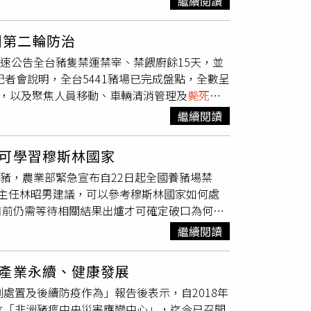
時刻指揮監督所屬員工遵照辦理，反託詞「透過
繼續閱讀
車輛須全面採樣，對出現疑似症狀的死亡豬隻做
保國產豬肉價格平穩、供應無虞。農業部表示，
復傳達「明日記得開車消毒」誤導訊息，肇致同仁
檢署動物防疫組副組長余俊明補充，第三階段重
與中下游通路推廣兩大主軸，串聯 「產地－市
彈劾案文表示，被彈劾人張敬昌、陳宏益、林儒
開第二輪防治
執行每日訪視，一旦出現異常立即採樣。同時
試吃、冷鏈品牌推廣等，結合食農 教育及形象
，事證明確，核與公務員服務法第1條、第6條
迅速公告全台豬隻禁運禁宰、禁餵廚餘15天，並
。針對廚餘以焚化處理可能導致戴奧辛過量的疑
提案彈劾，並移送懲戒法院審理，依法懲戒。
記者會說明，全台5441豬場已完成盤點，全數呈
設備並定期監測，排放數據皆符合法規，民眾無
訪，以及聚焦人員移動、車輛清消管理及
斃死豬
，提醒各單位持續加強邊境查驗，杜絕不明肉品
的檢測，全數呈現非洲豬瘟陰性，另也對全台共
過早，現階段首要任務是徹底清除病毒，並呼籲
繼續閱讀
具體死亡頭數、兩位獸醫師所扮演之角色，以及
布「全國無新增病例」，杜文珍更連喊6次
，目前仍維持15天禁運、每5天檢視一次模
移動，強調「這是最後關鍵時期，全民要一起挺
可學習穆斯林國家
險豬場生物安全查訪及PCR檢測，以及所有移
豬場，另1處是台中太平山區民眾圈養山豬的場
頭豬，農業部緊急宣布自22日起全國養豬場禁
續與其進行溝通。陳駿季補充，所有
斃死豬
一律
病毒完全被鎖在案例場內，最終達成全國「零非
主任林昭男建議，可以參考穆斯林國家如何處
，將影響疫情掌握，此外，台南發生豬農透過車
階段防疫，除延續既有措施外，化製場
斃死豬
目前仍需等待相關結果出爐才可確定破口為何，
持續向豬農喊話提醒。農業部提到，病毒解碼仍
起可解除全國豬隻禁運與禁宰，不過廚餘餵豬暫不
，未來將針對廚餘餵豬進行滾動式檢討，也會進
將第一時間對外說明，而針對仍有境外電商販售
繼續閱讀
》報導，屏科大獸醫系主任林昭男說到，去年國
查驗外，也呼籲民眾配合防疫保護國內產業。
期讓農業部的養豬畜牧系統處理，近期非洲豬瘟
產業永續、健康發展
量污染到廚餘等，若消毒又不完全，豬隻一旦吃
處置及後續防疫作為」報告後表示，自2018年
肥場來處理廚餘，也可呼籲民眾養成不要剩食的
立「非洲豬瘟中央災害應變中心」，迄今已召開
。林昭男也提到，台中市府打算以撲殺掩埋的方