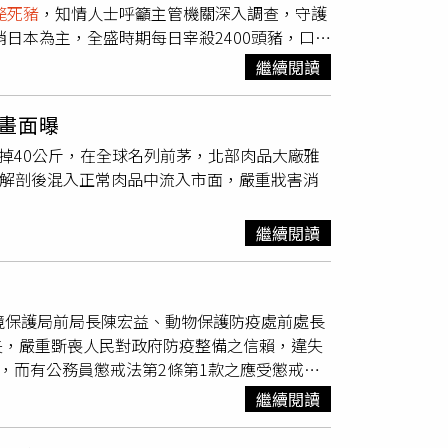
斃死豬
，知情人士呼籲主管機關深入調查，守護
者所取得的畫面，是雅勝員工於2023年10月間
銷日本為主，全盛時期每日宰殺2400頭豬，口蹄
在運輸過程中暴斃死亡的豬隻拖到牛肉內臟處理
（食品安全管制系統）和ISO22000稽核認證，
上直接進行，後方牆面還因長年髒污和油脂更泛
繼續閱讀
廠、團膳機構、量販店和生鮮超市，包括與民眾
安全規範。在室溫下，作業人員沒穿制服、赤膊
乎全台灣吃豬肉人群都曾食用過雅勝肉品，如今
有傷口，明顯未經放血作業，作業人員則「席地
畫面曝
入牛隻胃部強行灌水，手段極為惡劣。（圖／讀者
豬的胸腔剖開後便再灌入自來水，絲毫不管屠體
掉40公斤，在全球名列前茅，北部肉品大廠雅
理區宰殺，在滿是油污的骯髒地板「席地而
中被開膛剖肚的屠體並非唯一的「受害豬」，作
解剖後混入正常肉品中流入市面，嚴重戕害消
大型細菌培養皿，最終更成為桌上菜餚被吃下
食用目的。知情人士透露，這些豬隻是「
斃死
確為牛肉內臟處理區，再以照片定位確認該處是
埋焚化或委託合法清除處理業者代為處理，根本
生、生長至上市屠宰的過程中，可能因飼養管
作業人員對屠宰
斃死豬
則早習以為常，但因手捧
繼續閱讀
亡，藏有傳播非洲豬瘟等高傳染性惡性疫病風
這才決定將此惡行公諸於眾，希望主管機關能介
安全，因而被農業部列為一般事業廢棄物，得掩
示，屠宰現場都有派駐屠檢獸醫，
斃死豬
會做記
雅勝聘用的移工在牛肉內臟區肢解
斃死豬
，途中
關資料以便展開調查。雅勝回應，相關指控是子
境保護局前局長陳宏益、動物保護防疫處前處長
卻並未重視，2025年關閉牛隻屠宰線後，還將
在場進行「屠前」與「屠後」檢查，凡死亡或健
失，嚴重斲喪人民對政府防疫整備之信賴，違失
取得過去牛線屠宰師傅作業畫面，以照片背景、
認，所有合格屠體必須經過獸醫師全程衛生檢
，而有公務員懲戒法第2條第1款之應受懲戒事
解豬隻，並從供比對的照片拍攝定位，再次確認
之情事。雅勝表示，對於進場後因運輸或其他因
劾人張敬昌為臺中市政府農業局局長，於我國首
免食安和防疫出現破口。農業部防檢署表示，屠
皆須噴漆標示，並集中存放於化製專區委由具備
繼續閱讀
監督所屬貫徹中央防疫指令不力，致釀擾動案例
舉，鼓勵知情民眾提供確切人事時地等相關資料
廠區內設有24小時高畫質監控系統，隨時可供
會強調案例場3年來稽查24次均合格，實則自
作業期間，防檢署派駐的專職獸醫師全程在場進
的打擊工具，目前已委請律師針對此項不實指控