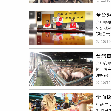
場」，
11月0
第三階
運銷，
LIN
到「1
同時為
擅赴案
全台5
點鎖定
場－消
良、周
台中梧棲
要求屠
行銷，
及第8
每5天進
慮，環
現0異
需擔心
處理。
入境，
10月2
計54
民眾勿
廚餘流
「沒有
台灣
式，而
過去」
台中市梧
動管制
域，經
運、禁
需要通
洲豬瘟
理廚餘
輛「運
將全面
外界不
需時間
解禁，
10月2
一步成
豬肉製
內有一
全面
病毒進
行政院長
下就會
8月3
習慣，