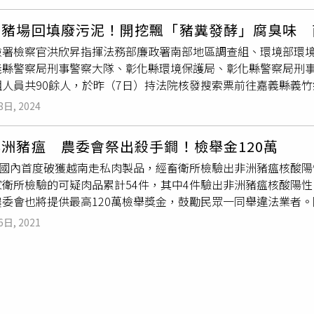
，發現有廢汙泥申報產出數量明顯不足，調閱衛星影像比對，研
施，首先於2023年1月1日，除種豬外，豬隻停止注射疫苗。
欣昇7日指揮廉政署南部地區調查組、南區環境管理中心、嘉義及
疫苗。如今我國豬隻全面停止注射豬瘟疫苗已達1年，且經嚴密監
養豬場回填廢污泥！開挖飄「豬糞發酵」腐臭味 
回填堆置養豬廢水處理流程產出廢汙泥、營建廢棄物及棄置
斃死
H陸生動物衛生法典所列「豬瘟非疫國」申請要件，可備妥相關資料
檢署檢察官洪欣昇指揮法務部廉政署南部地區調查組、環境部環
且開挖土方散發豬糞發酵腐敗臭味，研判犯行至少持續1年。南檢
成為豬瘟非疫國，除可減少養豬場人力及購置疫苗費用，亦可降
義縣警察局刑事警察大隊、彰化縣環境保護局、彰化縣警察局刑
梁姓被告等6名廠商及6名證人，認為其中4名台糖養豬場員工與
飼養成本，也將大為提高我國豬隻及豬肉產品國際競爭力，更展
人員共90餘人，於昨（7日）持法院核發搜索票前往嘉義縣義竹鄉
嫌，且有逃亡、串供、滅證之虞，向法院聲押禁見。據了解，涉
開拓更多豬肉外銷市場，促進各國消費者認識台灣生鮮豬肉與加
經南檢主任檢察官劉修言與專案小組人員在現場開挖後，發現養
法方式清理廢棄物，私下將廢水處理設備內的廢汙泥等廢棄物，
發展。
8日, 2024
、營建廢棄物及棄置
斃死豬
之情事，廢污泥回填深度達2至3公尺
目，利用深夜不易被人察覺偷載運營建廢棄物偷埋，每趟回填廢棄
地棄置之斃死禽畜。（圖／台南地檢署提供）經南檢啟動團隊辦案
卻未依法處理，造成環境與民怨，行徑可惡。
洲豬瘟 農委會祭出殺手鐧！檢舉金120萬
務員及梁姓被告等6名廠商、證人6人，並認其中4名養豬場公務
2日國內首度破獲越南走私肉製品，經畜衛所檢驗出非洲豬瘟核酸
款、貪污治罪條例第6條第1項第4款圖利等罪嫌，且有逃亡、串
家衛所檢驗的可疑肉品累計54件，其中4件驗出非洲豬瘟核酸陽
務員及3名廠商分別交保新臺幣（下同）20萬元、10萬元、1
農委會也將提供最高120萬檢舉獎金，鼓勵民眾一同舉違法業者
，國營養豬場廢水處理設備產出之廢污泥，未依規定再利用，即
計5321處，各單位查獲肉品並送家衛所檢驗計54件，其中PCR
但造成環境污染，破壞環境品質，造成民怨，更可能觸犯廢棄物
6日, 2021
場計有6400多場，在養頭數約547萬頭，累計訪查的3607
環保犯罪，守護民眾權益與健康，並在此呼籲相關業者應恪遵環
鍵期，即日起將全面啟動防疫升級措施。陳吉仲強調，4件陽性肉
建廢棄物。（圖／台南地檢署提供）
台灣豬肉食安百分百沒有受到影響。另在防疫升級措施部分，將反
全面追查邊境到國內的所有違法走私越南豬肉製品，下周一前食
環保署已完成查核國內676場廚餘養豬場的高溫烹煮程序，公開