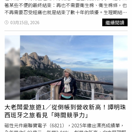
一部分來自「星鏈」（Starlink）低軌道衛星業務。
著某些不便的最終結束：再也不需要衛生棉、衛生棉條，也
「Starlink是這一估值唯一合理的理由，」博魯爾表示，
不再需要忍受經痛也就是結束了數十年的煩擾。生理期結
「這將成為持續性收入引擎」，目前星鏈擁有900萬訂戶、
束 許多困擾也隨之消失更年期還能縮小子宮肌瘤，再也不
繼續閱讀
03月15日, 2026
國防合約以及自身資料網路。報導補充，總部位於德州「星
用擔心子宮肌瘤導致大量出血，並結束經前症候群，這對
港」（Starbase）的SpaceX可能在IPO中籌資超過500億美
85% 的女性來說意味著擺脫了一系列症狀，如乳房疼痛、
元，輕鬆超越2019年「沙烏地阿美公司」（Saudi
易怒以及偏頭痛等。此外，更年期帶來的另一項好處，是在
Aramco）創下的全球最大IPO紀錄。SpaceX的重磅上市可
不必擔心意外懷孕的情況下享受性愛，這被許多女性視為更
能為多年低迷的IPO市場注入活力，市場參與者預期散戶與
年期最棒的禮物之一。更年期也被稱為「更年重生」開啟新
機構投資人需求強勁，其中部分人被馬斯克品牌吸引，另一
的可能許多女性對於更年期持有正面的態度，這不僅是在症
些則希望參與快速成長的太空與星鏈業務。根據與xAI的合
狀減輕後，甚至在症狀最嚴重的時候也一樣。在我的研究
併估值，SpaceX目前是全球最有價值的未上市公司。此前
中，我遇到了一個名詞「更年重生（ menostart）」，作為
該火箭新創在二級市場股票交易中的估值約為8000億美
更年期的替代詞。這個詞非常適合許多女性，因為她們將這
元。其他多家知名新創公司，包括「OpenAI」以及競爭對
一生命過渡視為轉折點，之後她們的興趣、優先事項和態度
手「Anthropic」，據稱也在考慮大型IPO，這將成為測試投
都會以正面的方式發生變化。可以說這是一種第二次成年
資人對新上市公司需求的重要指標。許多大型新創公司長期
期，或某種形式的
文藝復興
。美國人類學家瑪格麗特 · 米
大老闆愛旅遊1／從倒帳到營收新高！譚明珠
維持私有狀態，依靠私人市場的龐大資金來源，但像
德（ Margaret Mead）稱之為「更年期的活力」（
西班牙之旅看見「時間競爭力」
SpaceX這樣的公司上市可能促使更多企業考慮公開募股。
menopausalzest）也就是一些女性在更年期後經歷的生理
《彭博新聞》4月1日率先報導了這項保密申請。據悉，保密
和心理能量的激增。你或許不會有青少年的狂熱活力，但你
磁性元件廠聯寶電子（6821），2025年繳出漂亮成績單，