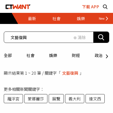
跳至主要內容區塊
下載 APP
最新
社會
娛樂
財經
⊗ 清除
全部
社會
娛樂
財經
政治
顯示結果第 1 ~ 20 筆 / 關鍵字「
文藝復興
」
更多相關新聞關鍵字：
羅浮宮
蒙娜麗莎
展覽
義大利
達文西