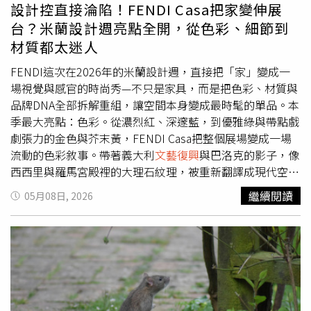
當道，即日起引進英國品牌Jellycat、noodoll等超過60款
貓奴們會心一笑。本片由《路卡的夏天》奧斯卡提名導演恩
設計控直接淪陷！FENDI Casa把家變伸展
絨毛玩偶系列，同步開賣最新「盛夏出遊去」系列款式；復
里科卡薩羅薩編導，他指出本片全面捨棄過往傳統精細的
台？米蘭設計週亮點全開，從色彩、細節到
古攝影
文藝復興
再起，現貨開賣美國品牌柯達相機經典的
3D寫實風格，轉而採用前所未見的「動態手繪風格」視覺
材質都太迷人
M35底片相機，底片獨特的色調及顆粒感，讓按下快門捕捉
特效，讓每一幀畫面都宛如一幅會流動的義大利傳統油畫，
美好瞬間的意義更加深遠，書店也同時販售深受年輕學子喜
美學全面升級，完美結合
文藝復興
水都的細膩情感與好萊塢
FENDI這次在2026年的米蘭設計週，直接把「家」變成一
愛的「Kodak Charmera 迷你數位相機鑰匙圈盲盒」，用拇
最頂尖的動態藝術特效，絕對是皮克斯近年來規模最龐大、
場視覺與感官的時尚秀—不只是家具，而是把色彩、材質與
指大小的相機拍出多種濾鏡風采；還有兼具出遊實用與穿搭
情感最豐沛的視覺與聽覺雙重饗宴！《貓的急轉彎》將於
品牌DNA全部拆解重組，讓空間本身變成最時髦的單品。本
靈感的香港品牌hellolulu 逾20多款多功能包袋，以及寶可
2027年3月登上全台大銀幕。《貓的急轉彎》前導預告：
季最大亮點：色彩。從濃烈紅、深邃藍，到優雅綠與帶點戲
夢專區8月7日同步上市限量集換式卡牌-綠寶石風暴，現貨
https://youtu.be/YqgvJ1aYIxI
劇張力的金色與芥末黃，FENDI Casa把整個展場變成一場
開賣、不用等待！（圖／品牌提供）（圖／品牌提供）（圖
流動的色彩敘事。帶著義大利
文藝復興
與巴洛克的影子，像
／品牌提供）此外，「CupiCho 丘彼巧全球精品巧克力專門
西西里與羅馬宮殿裡的大理石紋理，被重新翻譯成現代空間
店」同慶進駐DREAM PLAZA一週年，期望持續帶給消費者
語言—華麗，但不浮誇，反而更耐看。（圖／品牌提供）除
繼續閱讀
05月08日, 2026
來自世界各地的精緻味蕾體驗，7月24日起至8月2日止限時
了顏色，品牌最會玩的還是「把經典變新」。像Lewis
10天推出多重優惠與驚喜好禮，包含天天皆有精選的一款話
Kemmenoe操刀的Macula系列，直接把FF Logo變成屏風
題商品優惠價、全店消費不限金額享88折；消費滿888元抽
上的鉸鏈結構，讓品牌符碼從裝飾升級為功能；而Ceriani
品牌週邊好禮 、滿1500元送折扣優惠券 、滿3600元再送日
Szostak打造的Chain收納櫃，則把Pequin條紋轉化成深淺
本刺繡包x1 (款式隨機，數量有限送完為止)，其中五、六、
木材拼接，遠看是圖騰，近看是工藝細節，低調卻很有記憶
日周末的「巧開心扉日」還可享有85折限定優惠；推薦必買
點。這一季也很明顯在「材質」上加碼。不鏽鋼與皮革依舊
1,200元的「限量超值福袋」，(價值3,635元)，精選3款質
是基本盤，但木材的表現特別搶戲—從天然橡木到卡納萊托