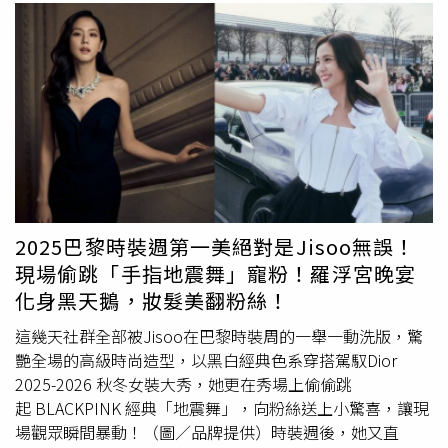
「萬里門市」，靈感來自於當地熱門海濱景點-萬里翡翠
羅伯特•雷曼先生收藏多達60餘件，這也是其收藏畫作與素
Blossom色彩綻放、Flower Blossom繁花盛開、
灣，門市外觀以屋頂傾斜設計，在湛藍天空的背景襯托下，
描，首次在亞洲規模最大且完整於海外展出。展覽透過「身
HERITAGE EMBROIDERY精湛工藝，體現精緻面料、刺繡
如同風帆啟航行駛於大海，門市側面則以挑高立面設計，象
體姿態」、「肖像與人物」、「徜徉自然」、「從城市到鄉
工藝、裁縫剪裁與獨具匠心的創意。（圖／品牌提供）此次
徵著風帆徜徉於海中的乘風破浪。（圖／品牌提供）
村」及「水岸風光」五大主題，探索法國繪畫與素描的生動
展出一套於早春倫敦秀上可窺見的獨特作品，將經典格紋圖
面貌。作品依年代順序排列，作品範圍從印象派、後印象派
案與精緻垂墜流蘇設計完美結合，採用了各式玻璃材質，如
到早期現代主義，跨越19世紀中葉至20世紀中葉，呈現一
不同顏色的刻面寶石、串珠和管珠，營造出閃耀奪目的視覺
世紀以來藝術家對這些主題的多元詮釋與演變，引領觀眾跨
效果。更令人驚嘆的是，義大利設計工坊需耗時約 3000 小
越不同風格與媒材展開對話。展覽同時包含多位知名女性藝
時才能完成一件作品，價格更高達350萬台幣，可見其珍貴
術家的畫作，如：瑪麗‧卡薩特、貝絲‧莫莉索及蘇珊‧瓦
和獨特～（圖／品牌提供）現場展出多種面料、輪廓及剪裁
拉東等，展現西方現代藝術發展過程中，女性藝術家逐漸嶄
的精彩作品，每一件華服皆能量身訂製，再將身形檔案交由
2025巴黎時裝週第一美絕對是Jisoo無誤！
露頭角，以獨特視角與風格開拓藝術表現的新面向。 這場
義大利總部的製衣師傅，依據不同體態手工裁縫製作，確保
現場偷跳「手指地震舞」寵粉！羅浮宮晚宴
近年規模最大、真跡展品數量最豐富的國際級藝術大展，將
作品完美貼合身形。（圖／品牌提供）亮點2：精湛製革工
化身黑天鵝，妝髮美翻粉絲！
於6月14日在國立故宮博物院盛大開展。即日起至6月13日
藝，打造頂級珍稀包款Gucci每一件珍貴的皮革創作都如同
止，「預售票」各通路限時發售中。本次特別推出「The
一件藝術品，這次《Gucci 頂級訂製展》不僅展出多款全球
這幾天社群全部被Jisoo在巴黎時裝周的一舉一動洗版，驚
Met限定零錢包套票」（售價499元），凡購買此套票即可
只有一件的珍稀皮革包款，更能透過專屬訂製服務提供數十
艷全場的高級時尚造型，以黑白經典色系穿搭駕馭Dior
獲得時尚可愛「The Met限定零錢包」乙個（紅、白兩款隨
種珍稀皮革與包型選擇，打造出獨一無二的典藏作品。（圖
2025-2026 秋冬女裝大秀，她更在秀場上偷偷跳
機兌換一款）。更多購票與展覽資訊，請詳見時藝多媒體官
／品牌提供）一系列透過義大利佛羅倫斯Gucci Art Lab專業
起 BLACKPINK 經典「地震舞」，向粉絲送上小驚喜，讓現
方網站。The Met限定零錢包套票（圖／時藝多媒體提
工匠高超技藝打造而成的頂級珍稀皮革包款，特別是有著珍
場觀眾瞬間暴動！（圖／品牌提供）時裝週後，她又直