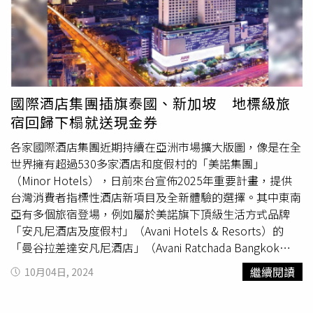
00網址：https://pasteisdebelem.pt/en/阿茹達宮地址：
飾自己的宮殿，因此當時葡萄牙的磁磚也逐漸從幾何圖案、
或卡蘿那樣​​有著飽受折磨的靈魂。維梅爾的畫作雖然舉世聞
Largo da Ajuda, 1349-021 Lisboa, Portugal開放時間：
棋盤印花等，轉為描繪人物、動物與《聖經》場景等圖樣。
名，世人對他卻知之甚少。他不僅沒有自畫像、更沒有書信
10：00～18：00，週三休網址：
時間再走到17世紀，當葡萄牙向荷蘭訂購樣板時，由於當時
和手札，僅存的37件國寶級畫作，就是這位繪畫大師所留給
http://www.palacioajuda.gov.pt/備註：持里斯本卡可免費
荷蘭引進的中國青花瓷備受歡迎，深深影響了葡萄牙，更將
後世的一切。
入內，若無卡、門票8歐元※新台幣：歐元匯率約1：
其發揮到極致。當旅客來到波多找尋藍、白磁磚蹤跡，不可
0.0286，各地價格以現場為準
錯過的便是於1916年啟用的聖本篤車站，車站大廳牆面用
國際酒店集團插旗泰國、新加坡 地標級旅
了2萬多片磁磚裝飾，由葡萄牙藝術家Jorge Colaco所設
宿回歸下榻就送現金券
計、耗時11年才繪製完成；另外不少旅人會造訪的還包括
「阿瑪斯教堂」（Capela das Almas，又稱聖靈教堂），使
各家國際酒店集團近期持續在亞洲市場擴大版圖，像是在全
用了1萬5千多片磁磚裝飾的外牆，描繪諸多聖人的生平故
世界擁有超過530多家酒店和度假村的「美諾集團」
事；以及矗立於街角的「卡爾莫教堂」（Igreja do
（Minor Hotels），日前來台宣佈2025年重要計畫，提供
Carmo），同樣覆蓋整片描繪宗教場景的大幅磁磚，有趣的
台灣消費者指標性酒店新項目及全新體驗的選擇。其中東南
是，這裡遠看彷彿純粹一整棟建築，其實中間還用狹小屋舍
亞有多個旅宿登場，例如屬於美諾旗下頂級生活方式品牌
與一旁的「加爾莫德教堂」（Igreja dos Carmelitas）隔
「安凡尼酒店及度假村」（Avani Hotels & Resorts）的
開，藉此讓修士與修女所在建築避免共用同面牆。挑高大器
「曼谷拉差達安凡尼酒店」（Avani Ratchada Bangkok
的國家大廳是導覽團集合點，許多旅人都會在此拍照留念。
Hotel）盛大開幕。該酒店位於曼谷新的中央商務區的核心
繼續閱讀
10月04日, 2024
（圖／魏妤靜攝）在國家大廳的八角穹頂可見繪製了不同國
地帶，擁有402間客房，可以感受熱鬧有趣的夜市、探索充
家的國徽，象徵19世紀當時與葡萄牙貿易往來的國家。（圖
滿活力的文化景點；還有近期於普吉島安納塔拉拉揚度假村