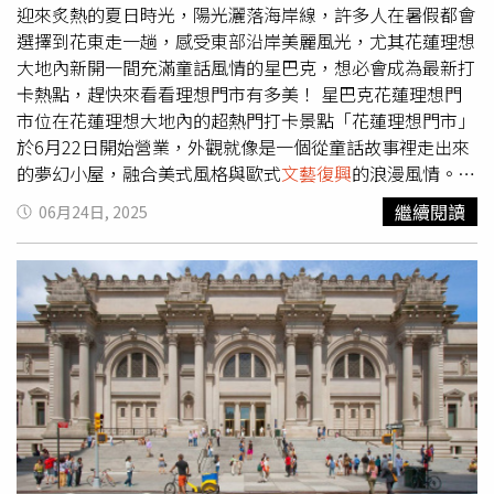
謝當時手握大權的經國先生，如果沒有他的一句「開放」，
迎來炙熱的夏日時光，陽光灑落海岸線，許多人在暑假都會
自今臺灣的政治環境會是如何？您從民調可以解析，與其說
選擇到花東走一趟，感受東部沿岸美麗風光，尤其花蓮理想
人民對司法的失望，不如直接說是對誠如您一般「司法者」
大地內新開一間充滿童話風情的星巴克，想必會成為最新打
的失望！甚至是沒有信度可言，為何檢調單位的名譽如此不
卡熱點，趕快來看看理想門市有多美！ 星巴克花蓮理想門
堪？這可是行管司法之人，裝傻充愣不行的。我預祝您能成
市位在花蓮理想大地內的超熱門打卡景點「花蓮理想門市」
功的登上大位，如是所願！但請您心中沒有顏色，掛記的是
於6月22日開始營業，外觀就像是一個從童話故事裡走出來
「人民的福祉與權益」而非「執政者的權謀」！在此波譎雲
的夢幻小屋，融合美式風格與歐式
文藝復興
的浪漫風情。門
詭的世代，期盼您是真正守護正義的最後一道防線。
市建築整體線條採圓滑線、塔式及圓弧型而成，融合美式自
繼續閱讀
06月24日, 2025
由風格跟歐洲文化藝術，搭配落羽松四季變化與湖面倒影，
讓人有種置身於童話夢幻之中的錯覺。（圖／品牌提供）搭
配建築設計塑造整體藝術浪漫風格，門市內部設計則以溫暖
的中色階柚木色木皮、樸拙的六角地磚及冰柱玻璃，營造森
林渡假屋的居家感，更在門市打造多扇開窗，讓顧客欣賞四
周湖光山色自然美景，而以綠意色彩融合環境的掛畫突顯童
話故事景象，整體設計讓每位顧客可在花蓮理想門市感受別
具寧靜的慢時光，讓自己漫步戶外欣賞湖畔和遠山自然景
緻，欣賞美麗多變的落羽松，沉浸在如夢般美好得童話秘境
門市。（圖／品牌提供）花蓮理想門市商品首波推出「羽杉
秘境馬克杯」，設計風格以童話故事、特殊晶鑽花紙為特