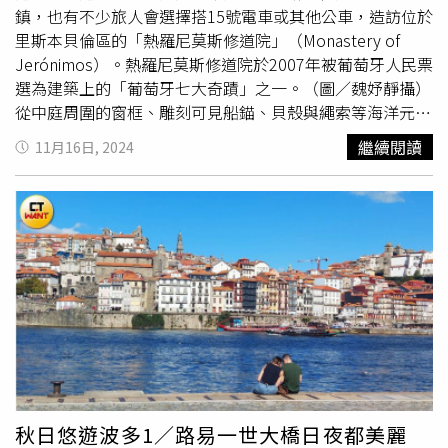
單品，也推出更頂級尊榮的訂製服務，從收藏珍貴腕表及珠
她，真的太美了！ 在 Instagram 查看這則貼文 從
鎮，也有不少旅人會選擇搭15號電車或其他公車，造訪位於
寶的硬箱、到充滿俏皮柔和色系的兒童行李硬箱，皆依據需
Instagram 分享的貼文 她選擇了一襲黑色絲質長禮服，低調
里斯本貝倫區的「熱羅尼莫斯修道院」（Monastery of
求客製並向義大利訂購，部分款式更可在內部皮標、肩背帶
卻極致高級，搭配 Cartier 高級珠寶，整體造型就像一隻從
Jerónimos）。熱羅尼莫斯修道院於2007年被葡萄牙人民票
或吊牌上製作個人化烙印，讓旅行單品完美貼合自身需求並
童話故事裡走出來的黑天鵝，美得讓人移不開視
選為建築上的「葡萄牙七大奇蹟」之一。（圖／魏妤靜攝）
成為專屬的永恆存在。（圖／品牌提供）
線。 Carticr品牌大使金智秀Jisoo 戴上首次亮相的全新
從中庭周圍的窗框、雕刻可見船錨、貝殼與繩索等海洋元
Carticr高級珠費項鍊Panthere Canopee。這款非凡的珠費
素。（圖／魏妤靜攝）被聯合國教科文組織列為世界文化遺
繼續閱讀
11月16日, 2024
作品以充滿想像力的叢林為背景，展現靈動的豹紋圖騰，並
產的熱羅尼莫斯修道院，是由曼努埃爾一世國王於16世紀之
以一顆 26.53克拉藍寶石為視覺焦點。延續品牌對自然主義
初下令建造，但中間多次延宕、更換數任建築師，直至
的精湛詮釋，美洲豹形象以極致寫實的工藝呈現，設計巧妙
1580年才完工。修道院的特別之處在於融合了哥德式建築
融合有機元素與嚴謹幾何結構，展現大膽而鮮明的風格。彩
的肋狀拱頂設計、華麗細緻的
文藝復興
風格雕刻，以及流行
妝放大鏡：「柔霧玫瑰唇+晶透光澤肌」，時裝週妝容無敵
於16世紀初、具有繩索與錨等航海元素的曼努埃爾建築特
精緻除了時尚穿搭，更讓粉絲淪陷的是Jisoo這次的妝容
色。旅人們可以穿梭在環繞中庭的迴廊之間，從宏偉的空間
「柔霧玫瑰唇+光澤底妝」超美，瞬間掀起跟妝熱潮！她個
遙想大航海時代的風華。與熱羅尼莫斯修道院建築相連的則
人最愛的幾樣單品應該都用上了，想要打造一個介於清純與
是「聖瑪利亞教堂」，可以免費入內參觀，挑高的教堂在空
性感之間的「高級訂製妝感」，既適合超大型秀上，也完美
間上很有穿透感，無論石柱或天花板的雕刻都十分精細，還
匹配晚宴氛圍絕對要跟她學！1. 晶透光澤底妝她的底妝使用
交織著鮮豔的彩繪玻璃，而知名航海家達伽馬的石棺，以及
了 《迪奧超完美晶透光氣墊》，這款粉底內含玻尿酸精
葡萄牙著名詩人卡蒙斯的靈柩亦皆安放於此。聖瑪利亞教堂
華，能打造 24 小時保濕透亮肌，看起來就像天生好皮膚，
的氛圍莊嚴大器，石柱上的精細雕刻讓人流連忘返。（圖／
秋日悠遊波多1／路易一世大橋日夜都美麗
完全沒有厚重感。而為了進一步提升高級光澤感，她還使用