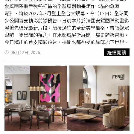
葉怡蘭、影評人膝關節、米其林一星餐廳主廚Nobu Lee等
金獎團隊攜手強勢打造的全新原創動畫鉅作《貓的急轉
重量級講者齊聚，帶來跨領域的文化交流，打造兼具知識深
彎》，將於2027年3月登上全台大銀幕，今（12日）全球同
度與生活美學的城市文化平台。（圖／品牌提供）慶祝博客
步公開首支精彩前導預告。日前本片於法國安錫國際動畫影
來旗艦書店生日慶，自7月24日起「跨越世代的想像共同
展搶先曝光最新片段，顛覆過往的全新美學風格，帶領觀眾
體」活動獨家攜手知名文具品牌Pentel、MOLESKINE等，
跟隨一隻黑貓的視角，在水都威尼斯展開一場史詩級冒險。
推出品牌專屬滿額禮，自7月24日至8月2日於店內消費單筆
今日釋出的首支精彩預告，揭開水都神祕的貓咪地下世界，
滿699元即送BOOK YOUR LIFE書寫筆，滿1,200元送BOOK
由馬克魯法洛獻聲的主角黑貓「尼祿」，以及金獎男星勞倫
繼續閱讀
06月12日, 2026
YOUR LIFE閱讀提袋，滿2,800元送義大利MOLESKINE迷你
斯費許朋擔綱黑幫老大「洛可」，生存在極度迷信且滿是運
筆記本掛飾或OKAPI 立體絨毛玩偶icash卡，活動期間還可
河的威尼斯，不會游泳的牠欠下貓界黑幫老大的巨額債務，
搭配文化幣折抵、週末博客來會員消費滿888元享
也意外與來到威尼斯的年輕街頭小提琴家瑪雅結為夥伴。他
OPENPOINT點數5倍送等豐富優惠；此外，活動首日7月24
們將一同穿梭在隠密運河、屋頂與古老宮殿間，展開一場尋
日加碼，消費滿899元即享9折再加贈生日慶限定拍貼一
找生命意義的靈魂旅程。預告也呈現了貓咪黑幫笑料百出的
張，名額有限、送完為止。（圖／品牌提供）持續創新書店
經典審問互動，黑幫老大洛可氣勢凌人地質問：「實話招
空間體驗，博客來旗艦書店持續關注年輕潮流趨勢，陸續跨
來，鮪魚在哪？」尼祿則無辜大喊：「洛可，不是我幹的！
海與美國、日本、澳洲等國家知名國際文具品牌合作，如今
你弄錯貓了！」 隨後更被威脅：「快說，否則下場就很難
年6月與義大利MOLESKINE擴大合作設立期間限定專區，
看！」 伴隨幽默搞笑的快節奏對白，尼祿與一夥被燈泡吸
引進高人氣的手帳、筆記本、素描組、後背包等超過200款
引搶玩著：「給我、給我、給我！我的！」展現皮克斯獨有
選擇，還有魔戒、愛麗絲夢遊仙境聯名新品；觀察療癒系IP
的幽默感與角色魅力，更是把貓的習性真實展露，絕對令讓