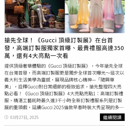
台灣市場首間社區共榮門市(Community Store)，蘊育自花
MetropolitanMuseum of Art）自1870年成立以來，收藏橫
蓮多采多姿的原住民文化，門市內特別打造以原住民主題，
跨五千年人類文明與藝術精華，藝術藏品總數超過200萬
不僅邀請兩位原住民藝術家米路哈勇老師及安聖惠老師於門
件，每年更吸引超過五百萬名來自世界各地的訪客參觀，堪
市打造獨特的門市藝術牆面外，並借重長期深耕當地的「財
稱全球最受歡迎的的博物館之一。本次國立故宮博物院與大
團法人花蓮縣私立和平永續慈善事業基金會」，將該門市營
都會博物館合作，攜手時藝多媒體共同呈獻《從印象派到現
收提撥一定比例予基金會，投入當地的急難救助基金，期望
代主義—美國大都會博物館名作展》，將於故宮北部院區第
搶先全球！《Gucci 頂級訂製展》在台首
在星巴克花蓮和平門市，這個以人為本，以在地為歸依的據
二展覽館隆重登場，作為該館整修後正式啟用的首檔展覽。
發，高端訂製服獨家首曝、最貴禮服高達350
點，能夠凝聚人群與力量，促使人與人、人與地連結，不僅
臺灣民眾在本地即可欣賞到大都會館藏中藝術史上眾多名家
萬，還有4大亮點一次看
為豐富多彩的原住民文化同感驕傲，更期望帶動地方共榮，
的頂級珍藏之作，一同飽覽從印象派到早期現代主義的藝術
體驗不同的文化。（圖／品牌提供）星巴克宜蘭頭城門市到
精華。81件真跡巨作，大都會精選羅伯特•雷曼收藏首次大
提供頂級奢華體驗的《Gucci 頂級訂製展》，今年搶先全球
宜蘭頭城，除了可到烏石港遊玩之餘，也可到坐落於宜蘭縣
規模海外展出《從印象派到現代主義—美國大都會博物館名
在台灣首發，而高端訂製服更是獨步全球首次曝光～這次以
頭城鎮內、背靠雪山面向大海「宜蘭頭城門市」，乘載著烏
作展》由大都會博物館精心策展，特別遴選羅伯特•雷曼
義大利生活美學為靈感，展現品牌核心精神—「隨興華
石港知名的「石港春帆」商船雲集、絡繹不絕之歷史背景，
（Robert Lehman）先生捐贈予大都會博物館的珍貴藏品來
美」，詮釋Gucci對日常細節的極致追求，搶先整理四大亮
更有著乘著遊艇乘風破浪的快意，門市整體更獨特的以「遊
臺。1969年羅伯特•雷曼先生辭世後，其基金會向大都會
點必看！《Gucci 頂級訂製展》4大亮點亮點1：高端訂製禮
艇」為設計意象，整棟全白色、獨棟兩層樓的建築量體，落
博物館捐贈涵蓋
文藝復興
至20世紀時期，橫跨700年，總計
服，精湛工藝耗時最久達3千小時全新訂製禮服系列是訂製
實了「俐落、直線、簡潔」的美學，大面幾何形體搭配的圓
2,7 00件世界名作，而雷曼收藏為過去一個世紀間美國最為
展的重頭戲，延續Gucci 2025倫敦早春時裝大秀呈現的多款
形、弧線、斜線等，並結合如海水般的藍色落地玻璃，有如
重要的私人藝術收藏之一。大都會博物館因此特別設立側廳
亮點元素為靈感發想，以各種禮服、晚禮服及特殊剪裁設計
繼續閱讀
03月27日, 2025
乘上了夢幻遊艇開啟一段海上之旅。（圖／品牌提供）星巴
為其展出，向公眾開放分享其捐贈收藏在藝術文化的卓越貢
的時裝結合細緻刺繡、剪裁、皮革工藝及義大利手工技術。
克萬里門市於今年2月底於萬里開設首家結合風帆意象的
獻與價值。本次展出大都會博物館81件珍稀藝術作品，其中
這次來台共有42套禮服，透過3大設計主題：Color