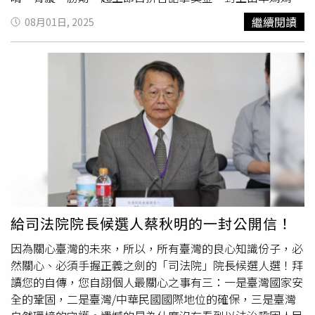
上方）活動官網：https://reurl.cc/MMXqz4
頤榛（五熊），以及老公張皓羽、知名劇集飾演Sega老師
繼續閱讀
08月01日, 2025
的陳彥嘉、魔術師好友朱宣翰。蔡頤榛首度與老公合體上節
目，希望兒子好運帶財能搶下百萬。節目從第七季開始祭出
高額獎金，林美秀分享上次遇到第七季的百萬得主，「他跟
我說有拿到獎金，我說多少？他說100萬。」阿松也掛保
證，「真的把百萬送出去，不是開玩笑，我們都玩真的。」
讓現場哄堂大笑。為帶給觀眾全新視覺體驗，這季節目更加
入AI科技，讓歷史老照片轉成會動的影片，鍾欣凌卻被日本
時代的
文藝復興
式風格建築物「總督府」的台語發音考倒，
連林美秀跟隊友都忍不住頻頻給提示，鍾欣凌聽得一頭霧
水，大聲抱怨：「你們打Pass認真打啦！看了好累。」兩隊
分數持續拉扯，最後隊長們P.K.選關鍵字聯想題會有相對應
獎金，鍾欣凌一路都幸運選中高額獎金，好運爆棚讓她自嘲
給司法院院長候選人蔡秋明的一封公開信！
邊在肚子比動作：「其實我可能懷孕了，有可能！」更緊張
因為關心臺灣的未來，所以，所有臺灣的良心知識份子，必
到讓鍾欣凌大喊：「要生了！」生動模樣讓現場大家笑成一
然關心、必須手握正義之劍的「司法院」院長候選人選！拜
片。更讓阿松捏一把冷汗的是，鍾欣凌將俗語「舉頭三尺有
讀您的自傳，您自詡個人最關心之事有三：一是臺灣國家安
神明」的台語「攑頭（Gia̍h-thâu）」離譜念錯，讓阿松趕
全的鞏固，二是臺灣/中華民國國際地位的確保，三是臺灣
緊跳出來糾正。張皓羽（左二起）與準媽媽五熊及陳彥嘉、