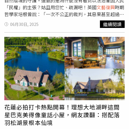
自然環境的守護。遺憾的是為什麼沒有看到以法治鞏固人民
朱宣翰，希望懷兒子帶財搶百萬。（圖／公視台語台提供）
「民權」的主張？姑且用您忙、疏漏吧！英國
文藝復興
時期
哲學家培根曾說：「一次不公正的裁判，其惡果甚至超過十
次犯罪！」您是檢察體系出身，臺灣檢調起訴之氾濫，是制
繼續閱讀
06月30日, 2025
度問題抑或是心貪的問題？您是否承認這事實？您能否剷除
這些「司法雜質」？您開宗明義提及您力爭上游的動力來自
您的母親，因礙於當時重男輕女的觀念，竟無機會踏進學校
大門⋯對此您深感不平！我是一個喜歡歷史、讀歷史的人，
還原您母親的際遇，來自於日本殖民統治下的衍生，婦女的
人權完全被剝削，更何況讀書？當時女人的地位，連上桌與
男人吃飯的權利都沒有！您提及有幸拿到了國家獎學金出國
讀書，再次還原歷史：日本統治時期嚴控殖民人民的知識，
別說您母親，當時即便是如你一般的優秀，也無權無力可讀
書。日本統治者是嚴控臺灣人民獲得知識的權利！即便您努
力再努力⋯答案是：沒用的。然而您的高等教育來自於「國
民政府遷台」，您的獎學金來自六十年前政府人才育成計劃
花蓮必拍打卡熱點開幕！理想大地湖畔這間
的一部分！試問！您有感恩當時的戴德？我們感恩過去國民
星巴克美得像童話小屋，網友讚翻：搭配落
政府的大部分政策，同時也感念當時的黨外運動，不可否認
羽松湖景根本仙境
的是兩者都為台灣做出了民主貢獻！當然更重要的是，要感