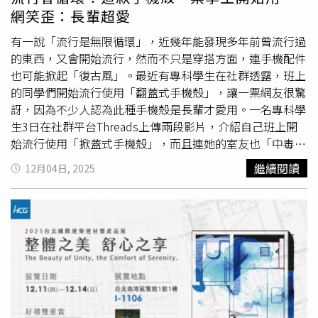
新調整 情緒韌性提升值得注意的是，許多更年期後的女性
下方則是托雷多古城區的密集石屋與屋頂景觀。（圖／譚明
網笑歪：長輩超愛
也提到，悲傷和憤怒等情緒已不像過去那樣強烈，而享受喜
珠提供）夜宿托雷多，這座被稱為「三文化之城」的古城，
悅、驚奇和感恩的能力則常常有所提升。這些變化背後其實
在夜色中顯得格外沉靜。基督教、伊斯蘭與猶太文明曾在此
有一說「流行是無限循環」，近幾年能發現多年前曾流行過
有神經學的原因。更年期大腦的重新調整可能帶來了情緒控
長期共存、衝突又融合。譚明珠認為，成熟的社會與組織，
的東西，又會開始流行，然而不只是穿搭方面，連手機配件
制的再升級。這項新研究為更年期帶來了新的韌性、幸福感
並非單一價值的勝利，而是如何在差異中找到共存的平衡。
也可能掀起「復古風」。最近有專科學生在社群透露，班上
和情緒彈性概念。例如，更年期被認為能增強一項心智理論
當她南下格拉納達，走入阿爾罕布拉宮，那細膩的幾何雕
的同學們開始流行使用「翻蓋式手機殼」，讓一票網友很驚
相關的技能：同理心。結果顯示，更年期後的女性成為了最
刻、水景與庭院比例，讓她理解何謂「建築即信仰的延
訝，因為不少人認為此種手機殼是長輩才愛用。一名專科學
佳的共情者。一項針對超過七十五萬個成人的研究發現，五
伸」。夜晚的Flamenco表演，則感受到文化的韌性，「那
生3日在社群平台Threads上傳兩段影片，介紹自己班上開
十多歲的女性展現出比同齡男性更強的同理心，不僅對他人
不只是舞蹈，而是一個民族在困境中，仍選擇以生命吶喊的
始流行使用「掀蓋式手機殼」，而且連她的室友也「中毒」
的經歷有情緒上的反應，還更能設身處地去理解他人所處的
真實情感。」 轉往穆爾西亞，主教座堂融合哥德、
文藝復
了。畫面中一群專科學生秀出他們的手機，一律用掀蓋式手
繼續閱讀
12月04日, 2025
情境。人生不同階段 女性持續成長對我來說，這些研究結
興
與巴洛克風格，層層堆疊卻不顯衝突。而這座城市靠近地
機殼，但會選擇不同顏色，這種手機殼能當手機架，還有卡
果最令我感動的是，女性在一生中所肩負的責任會隨著年齡
中海，飲食簡單而純粹。那一刻，她深刻體會到，真正高級
夾層放卡片，甚至能保護螢幕。貼文曝光短短1天左右超過
和階段而轉變，不論有無親生子女或孫輩。讓人感動的是，
的經營，往往不是複雜，而是回歸本質。 最終譚明珠抵達
300萬人瀏覽、10萬網友按讚，留言區也掀起熱烈討論，
我們中許多人扮演了多重角色，這些角色往往超越了血緣關
巴塞隆納，展開為期5天的IESE課程。她表示，這座城市之
「終於知道這個俗氣的東西有多好用了」、「我記得BTS田
係，而我們的大腦似乎會隨著不同年齡和生活狀況調整、適
所以適合作為海外教學場域，不只是因為學校聲譽，而是它
柾國也用過類似的手機殼」、「流行本來就是一直在循
應。本文來源：《更年期不是老化，而是大腦重組》，高寶
本身就是一堂關於治理、創新與時間的立體教材。從哥德區
環」、「以前用這種手機殼會被同儕笑是老人耶」、「
文藝
書版【延伸閱讀】女性幾歲進入更年期？何時要開始做準
的秩序與信仰，到高第建築對自然與人性的重新詮釋，再到
復興
的週期怎麼越來越短了」。有不少人則大讚這款手機殼
備？醫師帶你一次了解！快樂不起來不是脾氣差？男性更年
城市願意長期投資公共空間的選擇，都清楚展現，「創新不
有多好，「必須說，裝這種手機殼的，目前還沒看到摔爛
期+情緒麻痺 可能才是讓你苦的原因
是破壞制度，而是在制度中重構平衡。」圖為西班牙巴塞隆
的，螢幕根本保護超好」、「這種殼真的很方便，可以當手