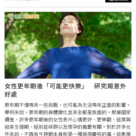
身上，也可以住在空間裡。
高利潤的衛星通訊系統，使地球上大部分地區能夠接入網際
網路，而該系統正日益被用於戰爭。SpaceX此次上市的潛
在估值可能超過1.75兆美元，此前該公司剛與馬斯克的人工
智慧新創公司「xAI」完成合併交易，該交易將SpaceX估值
定為1兆美元，並將聊天機器人「Grok」的開發商xAI估值定
為2500億美元。據匿名知情人士的透露，SpaceX將於4月
21日舉辦分析師日活動，邀請研究分析師親自出席。消息人
士補充，公司還將於4月23日安排分析師選擇性參觀位於田
納西州曼菲斯的xAI「Macrohard」資料中心，並計畫於5月
4日舉行線上會議，與銀行研究分析師討論財務模型。對這
個企業集團進行估值並非易事，但馬斯克的領導力讓部分投
資人更容易做出判斷。IPO研究與ETF提供商「
文藝復興
科
女性更年期後「可能更快樂」 研究揭意外
技有限責任公司」（Renaissance Technologies LLC）的數
好處
據與指數分析師博查尼斯表示：「投資人可以採用分部加總
估值法，但就像特斯拉一樣，SpaceX的估值可能會隨著大
更年期不僅帶來一些挑戰，也可能為生活帶來正面的影響。
眾對馬斯克願景的信心而劇烈波動。目前為止，投資人似乎
舉例來說，更年期的身體變化並非全都是負面的。根據國家
渴望以任何形式接觸SpaceX。」專注於新興科技與資本市
調查，許多更年期後的女性表示心情更好、更樂觀，這常與
場的市場研究與分析機構「Futurum Equities」首席市場策
結束生理期、經前症候群以及懷孕的擔憂有關。對於許多女
略師博魯爾（Shay Boloor）指出，1.75兆美元估值中很大
性來說，不再有生理期本身就是一種值得慶祝的事。這象徵