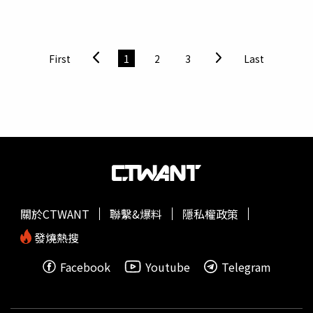
／魏妤靜攝）若是對建築感興趣的旅人，也不容錯過興建於
內推出的頂級醫療健康概念中心，該中心佔地1,767平方
19世紀的新古典主義建築「證券交易所宮」，約莫挑高4層
米，結合現代醫療技術和泰式皇家傳統治療，並由專業醫生
樓的國家大廳絕對是必拍重點，除了可見陽光自然灑落，八
和泰國醫藥專家設計3至10天的療程，為每個族群量身打造
角穹頂也裝飾了曾和葡萄牙有貿易往來的國家國徽，帶出波
包括體重和壓力管理、健身等健康項目。頂級醫療健康概念
First
1
2
3
Last
多曾興盛一時的貿易活動；拾階而上，除了各式華麗雕刻與
中心Layan Life by Anantara。（圖／美諾集團提供）位於印
細緻的天花板壁畫，在解決商業紛爭的仲裁法庭還可見受到
尼、全新的「峇里島烏布安納塔拉度假酒店」則是安納塔拉
法國
文藝復興
時期風格的裝飾，而最為富麗堂皇的便是「阿
酒店、度假酒店及水療集團在峇里島上開設的第二家酒店，
拉伯大廳」，據說設計靈感來自西班牙格拉納達、由摩爾人
10月正式開幕。該酒店提供85套時尚套房和擁有私人泳池
興建的「阿爾罕布拉宮」，因使用高檔建材、作工精緻繁
的別墅，以及15套品牌住宅。建築從森林茂密的山丘上交錯
複，竟然從1862年～1880年建造了將近20年。不過記者也
地向山澗延伸而下，距離充滿活力的烏布文化生活中心僅數
提醒讀者，遊客可不能隨時任意進入證券交易所宮，必須跟
分鐘之遠。從16世紀
文藝復興
宮殿華麗變身的佛羅倫斯加迪
著定時開放的導覽團時間參觀，由專業導覽人員帶領進入；
宮緹沃麗酒店正式開幕，「豪華房雙人房」含早餐每晚300
導覽團共有葡、西、英、法4種語言可選擇，其中英語團體
歐元起。（圖／美諾集團提供）位於頂樓的總統套擁有全景
關於CTWANT
聯繫&爆料
隱私權政策
最為熱門，每團參訪時間約45分鐘，早一點排隊購票較容易
戶外露台，而室內360度環繞式的全景窗戶勾勒出佛羅倫斯
選到自己想要的語言與時間。使用上好木頭與時髦裝飾的阿
天際線的魅力。（圖／美諾集團提供）除了在亞洲拓點，美
發燒熱搜
拉伯大廳，一走進便像置身黃金宮殿般。（圖／魏妤靜攝）
諾集團旗下的緹沃麗品牌也在義大利推出最新力作「佛羅倫
Facebook
Youtube
Telegram
DATA路易一世大橋位置：Pte. Luiz I, 4000 PortoTeleférico
斯加迪宮緹沃麗酒店」（Tivoli Palazzo Gaddi Firenze
de Gaia網址：https://gaiacablecar.com/en/票價：纜車單
Hotel），原址為佛羅倫斯歷史中心的16世紀豪華宮殿，知
程成人7歐元、孩童（5～12歲）3.5歐元；來回成人10歐
名詩人米爾頓曾在此寫下作品《失樂園》， 在經過幾年的