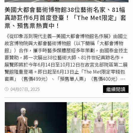
色，在杯面呈現如畫般的秋色落羽松與河面波光粼粼場景，
美國大都會藝術博物館38位藝術名家、81幅
相當精緻。另一款為「童話秘境馬克杯」，設計概念來自當
真跡巨作6月首度登臺！「The Met限定」套
每位顧客踏進這如童話般的森林小屋星巴克門市時，彷彿進
票、預售票熱賣中！
入了一個夢幻的童話世界，處處是美景，相當適合走訪該門
市時收藏。「花蓮理想門市」資訊：門市地址：974003花
《從印象派到現代主義—美國大都會博物館名作展》由國立
蓮縣壽豐鄉豐坪路三段289號門市電話：03-8650895營業時
故宮博物院與大都會藝術博物館（以下簡稱「大都會博物
間：(一~四) 09:00~19:00；(五~日 及 例假日與例假日前一
館」）合作，攜手時藝多媒體歷經多年策劃，由國泰金控主
天) 08:00-19:00座席數：138位(一樓室內席116位+戶外席
要贊助，將一次展出38位藝術大師、81件世紀真跡名作。
22位)（圖／品牌提供）星巴克洄瀾門市星巴克在地首間以
展覽即將於今年6月14日至10月12日在故宮北部院區第二展
「貨櫃」打造的貨櫃屋門市「洄瀾門市」，距離花蓮理想大
覽館隆重登場。即日起至6月13日止「The Met限定零錢包
地車程約15分鐘，已成為每位旅客到花蓮必訪打卡景點，以
套票」（售價499元）、「預售單人票」（售價400元）於
走訪世界各地的貨櫃，交錯堆疊而成的建物設計，承載著過
各大通路搶先熱賣中！此次展覽為大都會博物館首次來臺展
繼續閱讀
04月07日, 2025
往航行全球的故事，貨櫃交疊的鏤空處以大面積的採光天
出重要典藏，精選38位藝術大師經典名作，涵蓋印象派領導
窗，讓日光層層灑落，呼應了花蓮作為大自然特別眷顧的地
人物雷諾瓦、後印象派大師梵谷與塞尚、色彩的遊戲家馬諦
方特色，洄瀾門市亦為花蓮的車道型(DRIVE THROUGH)門
斯，以及考特、高更、秀拉、畢沙羅等知名畫家，帶領觀眾
市，坐落於花蓮主幹道之一的南濱路上，提供民眾快速更便
飽覽近一世紀的西方藝術發展。大都會博物館雷曼側廳（圖
利享用星巴克咖啡的便捷服務。（圖／品牌提供）星巴克花
／大都會博物館提供）。世界知名博物館《美國大都會博物
蓮和平門市位於花蓮台泥DAKA園區的「花蓮和平門市」，
館》首次來臺美國大都會博物館（The