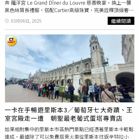
供）。支持藝術不遺餘力！國泰金控贊助大都會名作展引全
稀皮革之最稱號的喜馬拉雅鱷魚皮珍稀、更首次展出數款罕
奔 羅浮宮 Le Grand Dîner du Louvre 慈善晚宴，換上一襲
台藝術熱潮此次展覽主要贊助單位「國泰金控」為臺灣大型
見的美麗沙漠色系列，每顆包款皆有獨一無二的絕美漸層色
黑色絲質長禮服，搭配Cartier高級珠寶，完美詮釋頂級奢
知名金融業者，更是金融業唯一贊助品牌。國泰持續將國際
澤，展現義大利佛羅倫斯卓越工藝顛峰之作。同場加映令人
華。Nature Sauvage頂級珠寶系列 第三章美洲豹皇冠項鍊
繼續閱讀
03月06日, 2025
級藝術資源引進臺灣，例如攜手雲門舞集共創《國泰雲門隨
感到春意盎然的粉彩色系，以及手工水晶鑲嵌珍稀皮革包
（圖／cartier提供）Dior 2025-2026 秋冬大秀：Jisoo 偷跳
行吧》於今年邁入30載，累積近300場演出、感動超過270
款，優雅奪目的奢華設計向卓越工藝致敬。（圖／品牌提
「地震舞」，現場粉絲全瘋了！Dior 這季的大秀以「擺脫性
萬人次；亦扶植與深耕本土藝術發展，以行動支持並培育台
供）亮點3：精緻珠寶系列，經典元素交織日常品味特別展
別框架」為主題，透過白襯衫、
文藝復興
領飾與極簡黑白風
灣新生代藝術人才──《國泰全國兒童繪畫比賽》更於今年
出精緻珠寶系列，以義大利最聞名遐邇的金工與頂級寶石，
格，探索時尚的新可能。而 Jisoo 當天選擇的造型，完美符
邁入50週年里程碑，持續為不同世代的藝術創作者提供揮灑
透過Gucci品牌經典設計元素、交織出生活中最能展現精緻
合 Dior 這次的時尚精神——她以俐落的白襯衫搭配黑色羊毛
舞台。2025年，國泰金控以「BETTERTOGETHER」為品牌
品味與生活的珠寶作品。（圖／品牌提供）以FLORA「花
絲質蕾絲長裙，帥氣又不失優雅，完全就是「Dior 小公主」
號召，偕藝文界讓「藝術走入生活」，為臺灣民眾帶來更多
卉」、品牌經典元素HORSEBIT「馬銜鍊」及去年首次亮相
本人！（圖／品牌提供）當天除了與 Natalie Portman、
元、豐富的藝術饗宴。「從印象派到現代主義－美國大都會
於高級珠寶中的全新符碼EVERLASTING G「永恆G」三大設
SEVENTEEN 金珉奎 等國際明星同場觀秀外，Jisoo竟然 在
博物館名作展」主視覺（圖／時藝多媒體提供）。「從印象
計主題，展現義大利精湛金工工藝與源自
文藝復興
時期華美
秀場偷偷跳了「地震舞」，瞬間讓現場BLINK激動到不行！
派到現代主義－美國大都會博物館名作展」票價資訊（圖／
精彩創作。（圖／品牌提供）亮點4：探索Gucci根源，
粉絲狂喊：「這才是寵粉天花板吧？時裝週都能偷偷送彩
時藝多媒體提供）。
Valigeria旅行世界系列Valigeria旅行世界系列起源自Gucci創
蛋！」這個超萌的舉動，立刻衝上社群熱搜，證明了她的時
辦人對旅行和探索世界的靈感，詮釋一個多世紀以來對旅行
尚魅力與超強人氣！ 「黑天鵝 Jisoo」降臨羅浮宮晚宴，
一卡在手暢遊里斯本3／葡萄牙七大奇蹟、王
的願景。現場展示多款旅行所需的物件，各種不同尺寸的
Cartier 珠寶加持，氣場爆棚！從 Dior 大秀換裝後，
室宮殿走一遭 朝聖最老葡式蛋塔專賣店
GG Supreme旅行袋、香檳箱、化妝箱、硬箱和拉桿行李
Jisoo 直奔巴黎羅浮宮，參加 Le Grand Dîner du Louvre 慈
箱，搭配標誌性的GG緹花及象徵馬術文化的Web綠紅綠織
善晚宴，這場活動匯聚了全球時尚與藝術界的頂尖名人，氣
如果相對集中的里斯本市區熱門景點已經憑著里斯本卡輕鬆
帶，讓人眼睛一亮。（圖／品牌提供）除了現有的經典硬箱
場非凡。而當她一現身，全場都安靜了幾秒，因為這次的
達成，最遠除了可以免費搭乘火車從里斯本往返辛特拉小