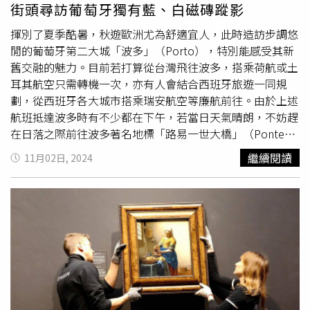
魏妤靜攝）Casa Pastéis de Belém會在門口依外帶與內用
街頭尋訪葡萄牙獨有藍、白磁磚蹤影
了 《迪奧超完美持久亮采餅》，輕刷於顴骨、鼻樑、額
分為兩條排隊路線，即便內用隊伍大排長龍也不用擔心，翻
頭，讓肌膚閃耀細緻光芒，宛如自帶柔焦濾鏡！全新迪奧超
桌率頗高。（圖／魏妤靜攝）Casa Pastéis de Belém標榜
揮別了夏季酷暑，秋遊歐洲尤為舒適宜人，此時造訪步調悠
完美持久亮采餅，共6色 6g / 2,200元（圖／品牌提供） 這
自1837年開設以來，便一直遵循修道院修女的配方製作蛋
閒的葡萄牙第二大城「波多」（Porto），特別能感受其新
次亮彩餅為了讓大家好分辨顏色，所以推出了超美的皮革色
塔。（1.4歐元／顆，圖／魏妤靜攝）參觀完修道院與教堂
舊交融的魅力。目前若打算從台灣飛往波多，搭乘荷航或土
和銀色系讓你一眼辨識打亮和修容色的分別。（圖／品牌提
後別忘了順路朝聖一旁的里斯本蛋塔名店「Casa Pastéis de
耳其航空只需轉機一次，亦有人會結合西班牙旅遊一同規
供）2. 柔霧玫瑰唇，這支色號已被粉絲瘋狂加購！這次她選
Belém」，這間蛋塔店跟熱羅尼莫斯修道院可是有莫大關
劃，從西班牙各大城市搭乘瑞安航空等廉航前往。由於上述
擇了 《迪奧藍星柔紗唇膏》#688 透紗玫瑰，這支唇膏擁有
連，據說從18世紀開始，修道院的修女為了不浪費食材，會
航班抵達波多時有不少都在下午，若當日天氣晴朗，不妨趕
獨特的 輕盈絲霧質地，不僅能夠撫平唇紋，還能讓雙唇看
拿日常中剩餘的蛋黃製作點心，「葡式蛋塔」便由此而生；
在日落之際前往波多著名地標「路易一世大橋」（Ponte
起來更加細緻豐盈。這個低調玫瑰木色，適合各種場合，無
19世紀時，修女們靠著賣蛋塔賺取微薄收入，修道院關閉後
Dom Luís I）欣賞黃昏美景。這座完工於1886年的鋼鐵拱
繼續閱讀
11月02日, 2024
論是日常妝、時裝週 Look 還是正式晚宴，都能輕鬆駕馭！
更索性將秘方賣給隔壁糖廠，結果糖廠老闆在1837年開設
橋橫跨杜羅河，連接起波多老城區與酒莊匯聚的加亞新城，
粉絲看到她的妝容後，立刻在社群上狂喊：「這支 #688 真
了葡萄牙首間葡式蛋塔專賣店「Casa Pastéis de
曾一度是世界上跨度最大的拱橋。這裡不分日夜都吸引旅人
的要搶爆了！」、「Jisoo 上嘴直接是女神等級，這個柔霧
Belém」。記者也嘗鮮了蛋塔，確實趁熱吃時外層酥脆、可
造訪，其中從黃昏過渡到夜晚的時刻最為熱門，能將餘暉映
唇真的太美了！」左為迪奧藍星柔紗唇膏#688 透紗玫瑰，
以咬到一層糖衣，還有滑順香濃的卡士達醬，另外如網友推
照晚霞以及萬家燈火亮起的景致一併收納眼底，接著下橋沿
右為迪奧藍星柔紗唇膏#686豆沙裸粉，都是JISOO相近
薦亦可灑些桌上提供的肉桂粉，減輕甜膩感。阿茹達宮建築
河走逛、在河邊揀一家可賞景的餐廳享用晚餐更是標準行
色。2025全新迪奧藍星柔紗唇膏3.5g/1,600元（圖／品牌提
師依據王后喜好以濃重的藍色設計了起居室。（圖／魏妤靜
程。黃昏時從橋上向下望，會發現岸邊燈火一個個慢慢亮
供）
攝）位於2樓的皇家宴會廳空間十分氣派，還有多盞華麗的
起。（圖／魏妤靜攝）路易一世大橋上設有電車軌道，電車
水晶吊燈。（圖／魏妤靜攝）除了熱羅尼莫斯修道院與超過
通過時常可見車上乘客與橋上行人互拍的有趣場景。（圖／
百年歷史的蛋塔店，很多旅人會順便造訪不遠的防禦碉堡
魏妤靜攝）搭乘纜車除了較不費腳力，也能居高臨下欣賞路