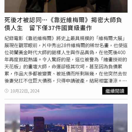
「貝倫塔」，或像記者選擇搭電車前往曾做為路易斯一世國
易一世大橋橋景與城市景觀。（圖／魏妤靜攝）若在波多不
王王宮使用的「阿茹達宮」（Palácio Nacional da
忙著趕點，亦可再挑個白天走到路易一世大橋的尾端，搭乘
Ajuda）。最初從1795年開始動工的阿茹達宮，中間因經歷
通往加亞新城的纜車「Teleférico de Gaia」，以不同視角欣
死後才被認同…《靠近維梅爾》揭密大師負
戰爭與資金缺乏等問題，斷斷續續至19世紀中才完成。已做
賞大橋、河景、岸邊房舍與碼頭停泊的船隻等，相互襯托的
債人生 留下僅37件國寶級畫作
為博物館對外開放的宮殿，可見葡萄牙王室從15～19世紀
美景。加亞新城和波多老城區隔著杜羅河對望，此處有不少
蒐集的珍貴藏品，囊括繪畫、雕塑、瓷器、金匠工藝品等，
葡萄酒莊林立並可供旅人預約導覽，旅人在了解酒莊歷史之
紀錄電影《靠近維梅爾》將史上最具規模的「維梅爾大展」
旅人除了可以參觀起居室、寢室、社交場所，甚至還有室內
餘，也能品飲與選購喜愛的酒款。此外，亦可沿著河邊悠閒
展現在觀眾眼前，片中秀出28件維梅爾的稀世名畫，也使這
花園等空間，每個房間擺件眾多、顏色各異，除了來自英、
散步，或來一趟觀光遊船之旅。前身曾是修道院的聖本篤車
位荷蘭黃金時代大師的謎樣人生與作品真偽，在他死後400
法、義等國的藏品，也不乏日本與中國元素的亞洲藝術品，
站，被聯合國教科文組織列為世界遺產。（圖／魏妤靜攝）
年再度掀起熱議。令人驚訝的是，這位被譽為「繪畫技術的
而且來此的旅人數量通常一次不會太多，參觀上也相對舒
被譽為「全球最美車站」的聖本篤車站，牆上磁磚畫描繪葡
天花板」的畫壇大師，命運卻極其坎坷，甚至因為負債累
適。DATA里斯本卡網址：https://lisboa-card.com/pt/票
萄牙重要戰役、農村生活等場景。（圖／魏妤靜攝）卡爾莫
累，作品大多都被變賣、被抵債而所剩無幾，在他突然去世
價：成人24小時卡27歐元、48小時卡44歐元、72小時卡54
教堂擁有大面積藍、白瓷磚外牆，又鄰近波多大學與知名景
後妻兒扛不住巨大債務，只得申請破產，結局相當淒涼。維
歐元熱羅尼莫斯修道院地址：Praça do Império 1400-206
點萊羅書店，常吸引旅人前往打卡。（圖／魏妤靜攝）當然
梅爾的作品和人生，竟曾被遺忘一個多世紀，直到19世紀中
繼續閱讀
10月22日, 2024
Lisboa, Portugal開放時間：修道院週二～週日09：30～
波多最為人津津樂道的特色便是隨處可見的藍、白磁磚拼
期，才華和成就才被認同，如今僅存於世的37件畫作已成無
17：30，教堂週二～週六10：30～17：30、週日14：00～
貼，主要見於市中心的「聖本篤車站」（São Bento）與多
價之寶，廣為世界各大博物館及私人畫廊爭相收藏，而片中
17：00，週一休備註：持里斯本卡可免費入內，若無卡、
處教堂牆面、地鐵站等。至於磁磚為何在葡萄牙流行起來？
首度將其中28幅名畫首度聚集在阿姆斯特丹，獲《衛報》盛
門票12歐元；聖瑪利亞教堂可免費進入Pastéis de Belém電
據說最早以磁磚裝飾是受到15世紀佔領伊比利半島的北非摩
讚是「絕不容錯過的盛宴」。而維梅爾不像同時期的林布蘭
話：+351-21-363-74-23地址：Rua de Belém nº 84 a
爾人影響，加上1503年，葡萄牙國王曼努埃爾一世在西班
多產，不像達文西、米開朗基羅幸運生在
文藝復興
時期。他
921300 – 085 Lisboa, Portugal營業時間：08：00～21：
牙塞維亞旅行時，喜歡上當地所見的磁磚設計，決定用來裝
不像畢卡索、達利或安迪沃荷那麼會自我推銷，更不像梵谷