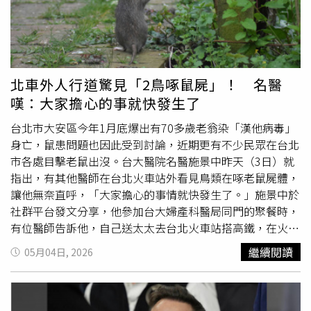
感巧克力禮盒，不管是送禮或自己享用都能成為最好的犒
胡桃木，每一種紋理都被放大呈現。最值得注意的是，由
賞。（圖／品牌提供）
Toan Nguyen主導的Podium系列，首次引入羊皮紙作為飾
面材質，帶來一種介於復古與未來之間的觸感。視覺上輕
盈，結構卻極度講究，表面看起來像隨性鋪陳，其實每一塊
坐墊都精準固定，設計感藏在細節裡。FENDICasa 在米蘭
北車外人行道驚見「2鳥啄鼠屍」！ 名醫
設計週同步發表五款新作～由 Toan Nguyen 設計
嘆：大家擔心的事就快發生了
的 Podium 沙發絕對是本季主角之一。類榻榻米的平整基
座，加上模組化設計，可以自由延伸空間配置，搭配大理石
台北市大安區今年1月底爆出有70多歲老翁染「漢他病毒」
或金屬茶几，輕鬆切換正式與放鬆氛圍。（圖／品牌提供）
身亡，鼠患問題也因此受到討論，近期更有不少民眾在台北
由 Ceriani Szostak 設計的 Chain 收納櫃，靈感汲取自珠寶
市各處目擊老鼠出沒。台大醫院名醫施景中昨天（3日）就
中的鏈結元素，拼圖式卡榫結構讓收納變成創作，能自由選
指出，有其他醫師在台北火車站外看見鳥類在啄老鼠屍體，
用顏色、材質、尺寸，甚至能組出像藝術裝置一樣的牆面—
讓他無奈直呼，「大家擔心的事情就快發生了。」施景中於
實用與裝飾同時成立。（圖／品牌提供）Lewis
社群平台發文分享，他參加台大婦產科醫局同門的聚餐時，
Kemmenoe 設計的 Macula 系列有茶几與摺疊屏風兩件作
有位醫師告訴他，自己送太太去台北火車站搭高鐵，在火車
品。Macula摺疊屏風不只是分隔空間，更像一件立體畫
站外圍的人行道上看到1隻死老鼠，旁邊還有2隻鳥在啄死老
繼續閱讀
05月04日, 2026
作，讓室內多了一個可以隨時改變的視覺焦點。同系列的茶
鼠的肉，讓他忍不住直言，「看來，大家擔心的事情就快發
几也延續拼接概念，木材與金屬交錯，精緻但不張揚。（圖
生了。」貼文曝光後，不少網友紛紛在底下留言，「我也在
／品牌提供）此外，FENDI Casa Studio 推出 Echo 鏡面作
台北車站外圍看過老鼠」、「我前幾天在通化街上也看到一
品，用幾何形狀與皮革框架玩比例，簡單卻很有設計感。
樣的畫面」、「屍鼠列車要上映嗎？」、「野貓野狗少了！