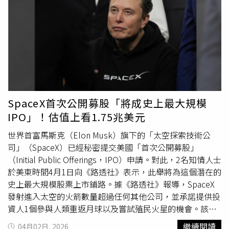
（圖／品牌提供）產品系列宇宙的擴張與昇華在「經典進
老鼠成群結隊的大街上逛」、「台北市接下來會有一堆動物
化」這塊，Peekasit與Peekasleep系列持續擴張，最新的
屍體」、「老鼠殺不完，結果鳥類先遭殃，生靈塗炭」、
Peekachill單椅，把Peekaboo包的金屬環扣語言搬進家具
「脆上面已經很多人拍到鳥屍了」、「古有安史之亂，今有
設計，熟悉但不無聊。另一邊，Annabelle扶手椅則直接用
安鼠之亂」、「（地獄梗）鼠疫之後會迎來
文藝復興
的」、
紅狐狸皮草與人字紋貂皮拉高奢華等級，觸感與視覺都很有
「我更擔心的是現在捷運管道也有老鼠，難保不會咬斷線
存在感。（圖／品牌提供）模組化愛好者則可以關注由
路，造成重大公安意外」。也有人說，「台北市區有鳳頭蒼
MarcelWanders打造的Five沙發，以及Totu系列。前者換上
鷹、黑冠麻鷺和台灣藍鵲都會吃老鼠，這些鳥類真的會被害
更輕盈面料與低矮茶几，整體更貼近日常生活；後者則以金
死」、「前一陣子在北投看到八哥在啄老鼠」、「在西門町
SpaceX首次公開募股「將成史上最大規模
屬管結構與皮革結合，延伸出餐桌、椅子到吧檯配置，靈活
中華路看過鳥在路邊啄老鼠屍體」、「倒在花圃旁奄奄一息
IPO」！估值上看1.75兆美元
度高到幾乎可以包辦整個空間。（圖／品牌提供）（圖／品
的禽鳥就是這樣來的」、「上禮拜在大安區看到2隻死老
牌提供）細節控會愛的Sumo茶几，以不規則輪廓與穆拉諾
鼠，然後在公園草皮發現死鴿子」、「我今天在大安區路邊
世界首富馬斯克（Elon Musk）旗下的「太空探索技術公
玻璃桌面聞名，今年推出更輕盈版本Naki Sumo，一物多
（復興南路）看到1隻倒臥的鴿子，我從小到大都住台北，
司」（SpaceX）已經秘密提交美國「首次公開募股」
用，既是桌子也是雕塑。（圖／品牌提供）最後不能不提
第一次看到路邊有死掉的鴿子」、「今年2月我們信義區辦
（Initial Public Offerings，IPO）申請。對此，2名知情人士
Blow Up計畫，把經典Pequin條紋「膨脹」成床具設計，搭
公室同事才目睹1隻老鷹叼著1隻老鼠在中庭緊繃的走來走
於美東時間4月1日向《路透社》表示，此舉將為這個潛在的
配皮革或布面材質，甚至加入金屬圓環元素，直接把臥室變
去」。
史上最大規模股票上市鋪路。據《路透社》報導，SpaceX
成主視覺舞台。（圖／品牌提供）FENDI Casa這一季做的
發射進入太空的火箭數量超過任何其他公司，並承諾提供投
不是單一風格，而是一套完整的生活提案：用色彩說情緒、
資人1個參與人類重返月球以及嘗試殖民火星的機會。該公
用材質堆層次、用設計講故事。原來真正的時髦，不只穿在
司還計畫將人工智慧資料中心部署到軌道上，同時運營1個
繼續閱讀
04月02日, 2026