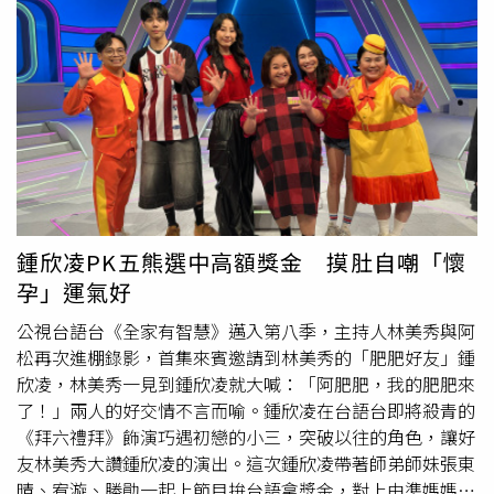
「AFC1626CGR 精湛型馬桶」則以節水、溫座與多段沖水
更陸續完成國內最大的兒童遊戲場熊猴森樂園、海世界水樂
為訴求，在實用性與價格之間取得平衡，為消費者提供新選
園等親子休憩設施，滿足各年齡層共融需求。新北市府從水
擇。展場亦同步展出多款熱銷系列產品，讓參觀者能依據生
岸休憩城市的角度出發，近年於新北大都會公園園區舉辦多
活型態獲得實際搭配靈感，感受設計為空間帶來的改變力
場大型活動，光是今年上半年吸引超過2000萬人次造訪，
量。Berlolini品牌首度亮相・義式美學進駐日常全新衛浴品
稱霸全台，成為親子出遊、民眾休閒、青年運動及活動舉辦
牌Berlolini正式於本次展會亮相，以「義式典雅．智慧美
的熱門地點。新北市高灘處長黃裕斌表示，新北大都會公園
學」為品牌核心，將
文藝復興
時期的經典美感重新轉化為當
白天熱鬧多彩，夜晚同樣迷人，橫跨園區兩岸的「辰光橋」
代設計語彙，推出造型洗臉盆、獨立浴缸與金屬工藝龍頭等
融合河岸景致與藝術美學，夜間在光雕映照下，如銀河般的
新品，展現對比例、材質與細節的堅持，為高端場域注入藝
曲線橋身別具浪漫。義大利是
文藝復興
之都，高灘處今年1
術層次。2025建材展（新品牌發布）。（圖片提供／和
月推出「情繫辰光」光雕展，首次參賽便獲義大利指標性獎
鍾欣凌PK五熊選中高額獎金 摸肚自嘲「懷
成）和成誠摯邀請經銷夥伴、設計專業人士與消費者蒞臨參
項，為新北市的光環境營造再添國際榮耀，再次驗證新北軟
孕」運氣好
觀，體驗整體衛浴帶來的空間革新，共同打造更智慧、永續
實力。高灘處說，根據大數據分析，海世界水樂園為雙北玩
的生活環境。展覽期間同步推出「好運一路發」雙重線上線
水熱門景點討論度排行榜第1名。由於國內旅遊熱度持續升
公視台語台《全家有智慧》邁入第八季，主持人林美秀與阿
下活動，即日起至12/31(一)23:59止，於活動貼文TAG好友
高，民眾可結合新莊、五股及三蘆等周邊景點，以大都會公
松再次進棚錄影，首集來賓邀請到林美秀的「肥肥好友」鍾
並分享，即可抽齊柏林桌曆與月曆共20份；
園為核心安排1至2天的輕旅行。來自桃園、育有2子的王先
欣凌，林美秀一見到鍾欣凌就大喊：「阿肥肥，我的肥肥來
12/11(四)~12/14(日)現場參加刮刮樂活動，即可獲精美小
生表示，暑假常搭乘機捷到大都會公園野餐，熊猴森樂園周
了！」兩人的好交情不言而喻。鍾欣凌在台語台即將殺青的
禮物，每日限量100份，贈完為止。展覽時間｜
邊有寬闊的綠地空間，適合全家放鬆休憩，小朋友最愛的海
《拜六禮拜》飾演巧遇初戀的小三，突破以往的角色，讓好
2025/12/11(四)-12/14(日)10:00-18:00（最後一天16:00結
世界水樂園更是人潮滿滿，園區設施安全友善，家長放心、
友林美秀大讚鍾欣凌的演出。這次鍾欣凌帶著師弟師妹張東
束） 展覽地點｜南港展覽館1館一樓I-1106（攤位於展場左
孩子玩得盡興。
晴、宥漩、勝勛一起上節目拚台語拿獎金，對上由準媽媽蔡