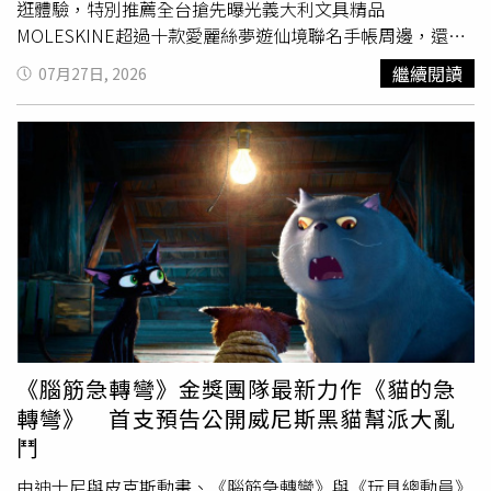
逛體驗，特別推薦全台搶先曝光義大利文具精品
MOLESKINE超過十款愛麗絲夢遊仙境聯名手帳周邊，還有
寶可夢最新卡牌搭配體驗教學會，話題商品齊聚一堂，購物
繼續閱讀
07月27日, 2026
滿額還能擁有限量BOOK YOUR LIFE獨家設計的精緻禮品，
今年暑假到博客來旗艦書店逛好逛滿！（圖／品牌提供）全
台首家博客來旗艦書店於2025年7月25日以24小時營業模
式，正式進駐台北信義區DREAM PLAZA 6樓，經營一年來
觀察到，平日以上班族居多，商業、文學及設計類書籍最受
歡迎；假日則以家庭客群為主，尤其閱讀綠境更是親子閱讀
與兒童選書的熱門空間。此外，書店也吸引學生、銀髮族及
觀光客等多元族群，形成全天候、多世代共融的閱讀場景。
為積極推動文化交流，博客來旗艦書店自開幕以來持續邀請
國內外知名講者對談交流，已創造逾百場人際互動與文化溫
度的嶄新空間體驗，內容跨足閱讀、旅遊、藝術、美妝、品
酒、餐飲等豐富類型，吸引不同領域愛好者熱情參與。生日
《腦筋急轉彎》金獎團隊最新力作《貓的急
慶活動期間特別規劃15場精彩活動，包含文學大師講座、跨
轉彎》 首支預告公開威尼斯黑貓幫派大亂
界文化對談、親子互動體驗、華文漫畫創作等四大類別，邀
鬥
請文學家白先勇、推理作家紀蔚然、小說家張國立、華文愛
情暢銷作家晨羽、美食旅遊作家韓良憶、飲食旅遊生活作家
由迪士尼與皮克斯動畫、《腦筋急轉彎》與《玩具總動員》