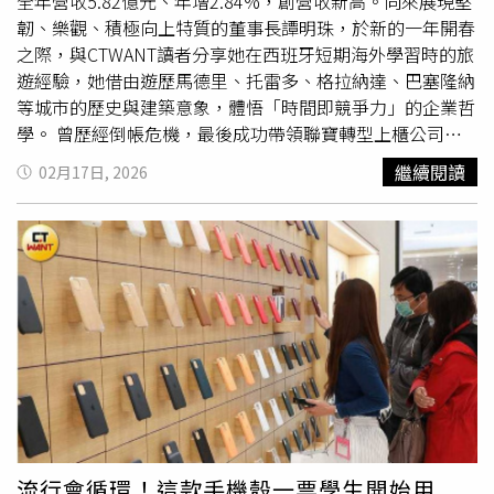
申報允許公司私下向監管機構提交IPO文件，使其能在公開
可能會開始思考新的開始：新的職業、新的人際關係和興
全年營收5.82億元、年增2.84%，創營收新高。向來展現堅
審查前處理回饋並完善揭露內容。此次上市將加深分析師與
趣、新的居住地或旅行地、重新恢復健康並實踐自我照顧，
韌、樂觀、積極向上特質的董事長譚明珠，於新的一年開春
投資人對「馬斯克經濟」的關注，也就是這個億萬富豪龐大
甚至是全面刷新對於時間和精力的安排。更少在意別人眼
之際，與CTWANT讀者分享她在西班牙短期海外學習時的旅
且相互交織的商業帝國，並重新聚焦其企業在融資、治理與
光 更能專注自己隨著滿足感提升，另一個令人嚮往的特質
遊經驗，她借由遊歷馬德里、托雷多、格拉納達、巴塞隆納
估值上的運作方式。康乃爾大學（Cornell University）金融
也隨之而來：自我超越。簡單來說，就是更少在乎別人的眼
等城市的歷史與建築意象，體悟「時間即競爭力」的企業哲
學助理教授Minmo Gahng表示：「可能採用雙重股權結
光。這個主題常出現在更年期後女性的經歷中，她們提到，
學。 曾歷經倒帳危機，最後成功帶領聯寶轉型上櫃公司的
構，使馬斯克在引入公共資本的同時，仍能保持對公司的控
自己能夠更清楚地界定對他人需求的界線，並且終於可以專
譚明珠，於2025年6月完成台大／復旦EMBA的學業，同年
繼續閱讀
02月17日, 2026
制權，即使公開上市會帶來大幅稀釋。」馬斯克同時經營特
注於自身需求。無論經歷更年期是輕鬆愉快還是艱難挑戰，
12月1日至6日，她安排前往西班牙巴塞隆納，展開一趟結
斯拉、神經科技和腦機接口公司「Neuralink」以及基礎設
許多女性最終都變得更加自信，更不容易受到限制，重新獲
合IESE商學院課程的短期海外教學。 旅程首站來到馬德
施和隧道建設公司「無聊公司」（The Boring
得活力和無畏的態度。在這個階段，有些過去的壓力與負擔
里，隨即前往賽哥維亞，她站在橫跨2000年的古羅馬水道
Company）。對此，分析師也指出，馬斯克是否有能力同
逐漸消退，比如年輕時的種種壓力、對社交遊戲的過度關
橋之下，內心充滿敬畏。那是一座沒有鋼筋水泥、卻能歷經
時管理多家市值超過1兆美元的公司，可能影響投資人信
注，或是想穿迷你短褲的衝動。同時，新的視野逐漸浮現—
世紀仍屹立不搖的工程，讓她體悟到，真正偉大的建設，從
心。與新上市公司相關的投資研究和指數編製公司
重新發現自己，並察覺到更多的機會與選擇。這份自信一部
來不是追求短期效率，而是建立在結構、紀律與長期維護的
「IPOX」副總裁Kat Liu表示：「投資人對馬斯克同時監督
分來自於更年期的生理變化，另一部分則是因為經歷了五十
基礎之上。 隔日參訪馬德里王宮，恰逢衛兵交接儀式，整
多家重要企業的能力感到擔憂是可以理解的，尤其考量他有
多年的生活洗禮，許多更年期後的女性已經累積了豐富的生
齊的步伐、精準的節奏與莊嚴的音樂，讓她相當震撼，同時
時具有爭議性的公共形象。然而，SpaceX在某種程度上具
活技能，使她們更有信心應對未來的挑戰。此時，她們已經
也深刻體會到制度的力量，「制度不是束縛，而是讓組織得
有差異化優勢。該業務在營運上已成熟，且在多個關鍵領域
經歷了自己的一系列挑戰、失落、疾病和失望，更加清楚自
以長久運作的底層邏輯。無論是國家或企業，若沒有清楚的
維持技術領先，更重要的是已實現盈利，這為其提供了穩固
己是誰、想要什麼、重視什麼。她們發現自己比想像中更強
秩序與角色分工，所有的創新終將流於短暫。」她說。譚明
的基本面支撐。」
大，也更有能力，不再沉溺於過去的錯誤或挫折中。大腦重
珠分享，上方大型城堡建築為托雷多著名地標托雷多城堡；
流行會循環！這款手機殼一票學生開始用