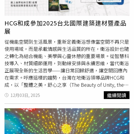
https://www.healthnews.com.tw/readnews.php?
納的著名地標聖家堂，歷時144年，預計在今年高第
機支架、旁邊可以放學生證、悠遊卡、提款卡或店家名片，
id=67840
（Antoni Gaudí）逝世100週年時完工。（圖／譚明珠提
還不用另外找卡夾」；不過也有人點出不便之處，「可是這
供）而最具代表性的，莫過於聖家堂。自1882年動工，跨
種的通常沒有辦法無線充電」。
HCG和成參加2025台北國際建築建材暨產品
越一個多世紀，由多代建築師與工匠接力完成，這不是效率
展
的展現，而是一種信念——「一個組織是否有能力，將願景
交付給下一代，並相信後人會完成它。」她也有感，偉大的
從機能空間到生活風景，重新定義衛浴想像當空間不再只是
工程，從來不是為了快速完成，而是為了持續傳承。這趟旅
使用場域，而是承載情感與生活品質的所在，衛浴設計也隨
程，譚明珠也參與了為期5天的IESE商學院課程，在企業創
之轉化為結合機能、美學與心靈休憩的重要場景。從智慧科
新上獲得深刻反思。（圖／譚明珠提供） 關於IESE商學院
技導入、材質細節運用，到動線安排與永續思維，當代衛浴
課程，她也特別介紹，從學校與城市的定位、課程設計的縝
正展現全新的生活哲學——讓日常回歸舒適，讓空間回應內
密程度，到全程中英雙語即時翻譯的安排，都清楚展現第一
在需求。呼應這樣的趨勢，台灣在地衛浴領導品牌HCG和
學府在國際資源整合與教學品質上的高度要求，「這不只是
成，以「整體之美，舒心之享（The Beauty of Unity, the
知識輸出，而是一套成熟的學習系統，讓來自不同產業、不
Comfort of Serenity）」為主題，參與2025台北國際建築
繼續閱讀
12月03日, 2025
同背景的經營者，能在有限時間內進行深度對話。」 回顧
建材暨產品展，透過整體衛浴與智慧情境展示，勾勒未來衛
這趟海外學習，譚明珠有3個深刻反思，第一，企業與組織
浴空間的想像藍圖。2025建材展（整體衛浴）。（圖片提
是否願意為長期願景，承擔短期的不確定性；第二，是否建
供／和成）展覽將於2025年12月11日(四)至12月14日(日)在
立能跨世代接力的文化與公司治理機制；第三，創新究竟是
南港展覽館一館一樓I-1106登場，內容橫跨居家與公共場
追逐速度，還是累積深度。 「巴塞隆納用一座城市告訴我
域，呈現多元應用下的整體衛浴解決方案，融合設計美感與