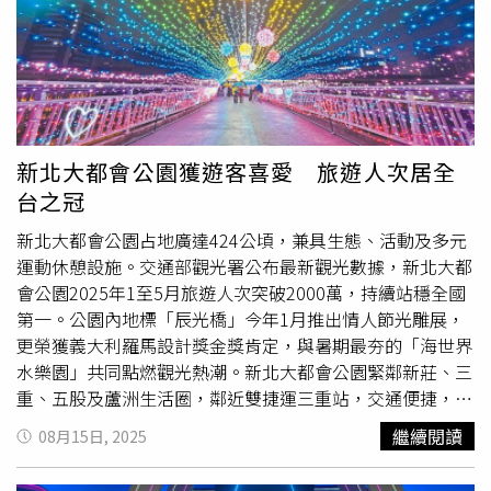
們，真正的創新，不是加速，而是累積；時間，才是最終的
智慧科技，回應現代人對舒適、效率與永續的期待。除主展
競爭力！」譚明珠用這趟海外遊歷的所見所聞與感悟，和所
區外，由台灣整體衛浴產業協會(TAIUB)所規劃的UB整體衛
有正在拚搏事業的經營者相互勉勵，希望大家有機會能走一
浴聯展區，HCG和成此次亦響應聯展設置專屬展位(攤位編
趟西班牙古城，啟發「時間競爭力！」
號：I-1120)，展現品牌在整體衛浴領域的深厚實力與長期
投入。延續自1980年代即投入研發的核心技術，HCG整體
衛浴系統涵蓋排水系統、管路整合、設備配置與產品搭配等
面向。今年更以成熟且高度整合的系統能力，全面升級整體
新北大都會公園獲遊客喜愛 旅遊人次居全
衛浴解決方案，透過場域化展示，聚焦於「智慧升級」、
台之冠
「節能效率」與「空間搭配」三大方向，讓參觀者能更直觀
理解施工效率的優化、使用彈性的提升，以及後續維護的便
新北大都會公園占地廣達424公頃，兼具生態、活動及多元
利性。同時，配合同層排水相關法規的推動，HCG亦將技術
運動休憩設施。交通部觀光署公布最新觀光數據，新北大都
延伸為模組化應用方案，可靈活導入小宅、老屋翻新及各類
會公園2025年1至5月旅遊人次突破2000萬，持續站穩全國
商用空間。目前相關系統已實際落地於多項大型工程案例，
第一。公園內地標「辰光橋」今年1月推出情人節光雕展，
不僅展現品牌技術的成熟度，也突顯市場對HCG在品質與專
更榮獲義大利羅馬設計獎金獎肯定，與暑期最夯的「海世界
業上的高度信賴。2025建材展（智能馬桶）。（圖片提供
水樂園」共同點燃觀光熱潮。新北大都會公園緊鄰新莊、三
／和成）智慧科技登場，重塑新如廁體驗產品展示方面，本
重、五股及蘆洲生活圈，鄰近雙捷運三重站，交通便捷，兼
次展出13款最新智能馬桶，涵蓋家庭與公共空間所需機能。
具自然溼地生態、水上活動、綠地廣場及多元運動休憩設
繼續閱讀
08月15日, 2025
旗艦款「AFC6526FTGR 超級馬桶」整合低水壓沖水、智慧
施。市府將原屬於防洪功能的二重疏洪道，經過適當管理與
溫控、自動感應與除菌功能，打造潔淨舒適的使用體驗；
營造，打造為親水環境及多元休憩的「新北大都會公園」，