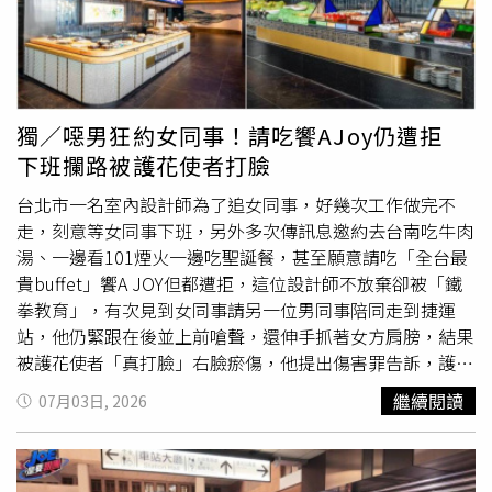
屋銷售後，短短一個月內房屋就成功以2200萬元成交。在
高，最後反映在消費者支付的外送費，或商家負擔的
服務費
大安區服務的鄭心茹經紀人員，則主動發現屋主的老公寓陽
上。除了消費者，店家抽成也跟著調漲。全國外送產業工會
台未完成權狀補登記，若直接出售，依當時行情估算，屋主
上月發布聲明指出，Uber Eats發信給合作店家，稱因應外
可能損失超過170萬元！最後在鄭心茹主動的誠實服務下，
送專法，平台必須調整收費機制，7月21日起抽成將一次性
幫屋主完成陽台補登，最後也成功出售房屋，不僅保障屋主
調漲2.5%，並設定35％抽成上限。
獨／噁男狂約女同事！請吃饗AJoy仍遭拒
權益，也讓房屋價值得以完整呈現。誠實服務是永慶人的
下班攔路被護花使者打臉
DNA，鄭心茹經紀人員就曾經主動幫屋主完成陽台補登，成
功為屋主挽回170萬元房價。（圖片提供／永慶房屋）誠實
台北市一名室內設計師為了追女同事，好幾次工作做完不
安心認證 在網路上就能知道房屋狀況除了房價透明，房屋
走，刻意等女同事下班，另外多次傳訊息邀約去台南吃牛肉
資訊是否完整、是否有相對應的保障制度，也是消費者選擇
湯、一邊看101煙火一邊吃聖誕餐，甚至願意請吃「全台最
房仲的重要因素。在「保障制度面」上，永慶房屋提供「六
貴buffet」饗A JOY但都遭拒，這位設計師不放棄卻被「鐵
大安心保證」，從產權七審、價金履約和屋況保障，層層把
拳教育」，有次見到女同事請另一位男同事陪同走到捷運
關交易安全；在「科技系統面」上，永慶房屋建置完整社區
站，他仍緊跟在後並上前嗆聲，還伸手抓著女方肩膀，結果
資料庫，給予消費者完整的社區資訊，更推動「誠實安心認
被護花使者「真打臉」右臉瘀傷，他提出傷害罪告訴，護花
證」：於《永慶房仲網》上主動揭露「非短期交易、非凶
使者遭判罰1萬元，但設計師自己也因為死纏爛打而觸法，
繼續閱讀
07月03日, 2026
宅、非輻射屋、漏水保固」等資訊，幫助消費者在線上看屋
台北地院以跟蹤騷擾罪判處拘役50天，可易科罰金5萬元。
階段就能充分掌握房屋狀況，降低交易風險。永慶房屋第一
「饗A JOY」是饗賓集團13個餐飲品牌之一，定位為奢華自
線經紀人員更在每一次的帶看過程中落實誠實房仲理念。新
助餐，位在台北101大樓86樓，不只是全台最高的景觀