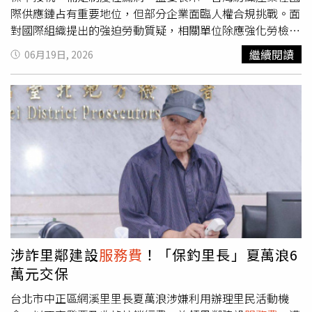
並影響日常生活，自屬跟蹤騷擾行為。法官審酌李姓設計師
考量。行程尾聲安排參訪衛浴主題觀光工廠，館內展示各式
際供應鏈占有重要地位，但部分企業面臨人權合規挑戰。面
犯罪手段、所造成的危害、不認罪的態度、未達成和解，以
特色衛浴設備與居家產品，並設有體驗及販售區。不過
對國際組織提出的強迫勞動質疑，相關單位除應強化勞檢機
及他並無前科，判處拘役50日。本案可上訴二審。
Joeman觀察，現場並未出現強迫推銷情況，旅客可自由參
制，也應正視移工高工時、長期工作無休及仲介制度衍生的
繼續閱讀
06月19日, 2026
觀或休息。他認為，以不到千元的價格來看，安排合作據點
問題。監委指出，目前我國仍允許向移工收取仲介
服務費
，
其實不難理解，只是停留時間稍長，可能較不符合部分年輕
與國際公平聘僱原則存在落差，相關制度恐增加移工經濟負
旅客期待。值得注意的是，雖然廣告價格標示699元，但實
擔，也衍生服務品質與權益保障爭議，建議主管機關通盤檢
際出團後仍需額外支付導遊及司機
服務費
150元，因此整趟
討現行法制。監察院強調，隨著全球供應鏈日益重視勞動人
花費約850元。不過對於包含交通接駁與整天行程安排的一
權與企業責任，台灣企業應從價格競爭轉向責任競爭，透過
日遊而言，多數網友仍認為價格具競爭力。有網友直言，國
落實零付費聘僱及防杜強迫勞動措施，維護產業國際競爭力
旅最大的問題始終是住宿費用，而非景點內容，「如果只是
與國家聲譽。
當天來回，其實台灣很多地方都值得再玩一次」。隨著影片
曝光後引發討論，《中時新聞網》引述旅行社相關人員說
法，事前並不知道Joeman報名參團，直到出發當天才獲知
消息，對於產品能獲得關注感到意外。而從各家旅行業者近
期銷售狀況來看，端午連假期間不少一日遊商品確實買氣不
涉詐里鄰建設
服務費
！「保釣里長」夏萬浪6
俗，包括九份、平溪、猴硐、野柳、基隆嶼及中南部特色路
萬元交保
線都陸續傳出額滿消息。對不少不想塞車、不想做功課的旅
客而言，價格親民、上車睡覺下車旅遊的一日遊產品，似乎
台北市中正區網溪里里長夏萬浪涉嫌利用辦理里民活動機