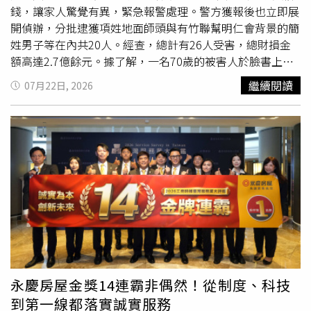
資料，計算並提示應繳稅費；稅費均以美元計價，並依前一
錢，讓家人驚覺有異，緊急報警處理。警方獲報後也立即展
營業日臺灣銀行即期賣出匯率收盤價折算為新臺幣。寄件人
開偵辦，分批逮獲項姓地面師頭與有竹聯幫明仁會背景的簡
至郵局交寄郵件時，應併同郵資繳納相關稅費。中華郵政提
姓男子等在內共20人。經查，總計有26人受害，總財損金
醒美國進口稅費是依美國海關最終審核結果認定；倘若申報
額高達2.7億餘元。據了解，一名70歲的被害人於臉書上發
內容不完整、不正確或與實際內容物不符，恐導致補徵稅
現聯電創辦人「曹興誠」的投資廣告，並在詐團的指示下換
繼續閱讀
07月22日, 2026
費、通關延誤、退回或其他結果，相關責任將由寄件人自行
Line，以進一步得知投資標的，前後共計面交11次現金與黃
負擔。
金，總計約3000萬元。當被害人手上現金已消耗殆盡，詐
團竟與地政士合作，讓地政士協助將名下2間北市與新北
市，總市價約3000萬元的不動產進行抵押貸款，共計抵押
700萬元，但利息卻相當高昂，其年利率就高達24%，代書
與
服務費
就高達125萬餘元，實拿僅有525萬餘元，隨後就
被車手收款取回。等到被害人驚覺遭詐，事後還得再掏出
700萬元才將房產全部贖回。刑事局日前獲報有婦人抵押房
產遭詐4400萬，逮獲項姓地面師與有竹聯幫明仁會背景的
項姓男子等20人到案。（圖／翻攝畫面）警方獲報後也發動
4波搜索，掌握40歲的項姓男子涉嫌重大，其涉嫌招募63歲
的黃姓地政士，並找來5名代書助理協助，同時與有竹聯幫
永慶房屋金獎14連霸非偶然！從制度、科技
明仁會背景的24歲簡姓男子合作，由簡男負責找來車手負責
到第一線都落實誠實服務