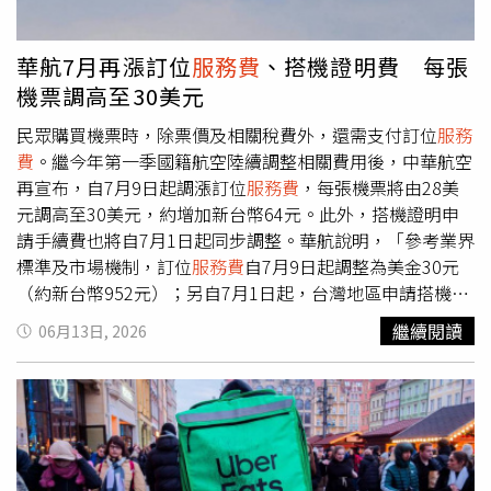
債，若不協助處理債務問題，學員很難真正重返社會。因
此，中心依循持牌機構處置不良資產的邏輯，引入社會資
源，將自稱上海某資產管理公司的楊姓業務員介紹給包男。
華航7月再漲訂位
服務費
、搭機證明費 每張
楊姓業務員隨後向包男提出「債務協商」方案，承諾可以總
機票調高至30美元
價6折約人民幣48萬元（約新台幣216萬元）外加
服務費
人
民幣5萬元（約新台幣22.5萬元），總計約人民幣53萬元
民眾購買機票時，除票價及相關稅費外，還需支付訂位
服務
（約新台幣238.5萬元），一次性幫他還清所有債務。包男
費
。繼今年第一季國籍航空陸續調整相關費用後，中華航空
為求脫身，在對方指引下再次透過網路貸款籌措資金，好不
再宣布，自7月9日起調漲訂位
服務費
，每張機票將由28美
容易湊齊費用並簽署協議付清。怎料楊男在取得款項後，僅
元調高至30美元，約增加新台幣64元。此外，搭機證明申
向金融機構象徵性還款人民幣27萬元（約新台幣121.5萬
請手續費也將自7月1日起同步調整。華航說明，「參考業界
元）便失聯，包男才驚覺已受騙。針對這起糾紛，包男認為
標準及市場機制，訂位
服務費
自7月9日起調整為美金30元
戒賭中心作為介紹人應承擔相應責任；中心負責人陳濤則表
（約新台幣952元）；另自7月1日起，台灣地區申請搭機證
示，雖對此事感到痛苦且願意承擔該負的責任，但強調中心
明調整為每份200元。」目前航空公司機票訂位主要透過全
繼續閱讀
06月13日, 2026
僅居中介紹，對楊男的失聯並不知情。對此，在地法律專家
球分銷系統（GDS）提供服務，基於使用者付費原則，航空
分析，債務人委託他人與金融機構協商打折還款屬於委任代
公司會向旅客收取訂位
服務費
。無論旅客是透過航空公司官
理行為，若合約中未明定買斷債務，本質上仍屬民事勞務糾
網、旅行社或其他銷售通路購票，均須支付相關費用。由於
紛，是否構成刑事詐騙仍待司法機關進一步認定。目前包男
該項收費屬航空公司自行訂定項目，因此無須報請民航局核
與戒賭中心正全力追查失聯楊男的下落，希望能盡力追回款
准。事實上，今年第一季多家國籍航空已陸續調整訂位
服務
項並減少經濟損失，全案正由相關單位進一步調查釐清中。
費
。華航及長榮航空當時皆將每張機票費用由25美元調高至