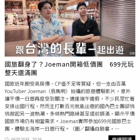
莊區永慶房屋經紀人員王政儀曾於帶看時，主動提醒客戶該
Buffet餐廳，價格也最高，午餐3280元、晚餐3880元，須
樓層設有中繼水箱，可能產生低頻噪音。客戶坦言，王政儀
加收1成
服務費
，若是兩人用餐一人買單，一頓飯就花掉
是唯一主動告知此一潛在問題的房仲，也因此讓他更加信任
8536元。本案三人均任職於中山區某間室內設計公司，
永慶房屋的服務。同樣服務新莊的林柏宏經紀人員也分享，
2025年2月12日晚間7點多，李姓女子下班時找許姓男同事
永慶房屋長期累積完整的社區資料庫，包含歷年社區資訊及
一起走，追女主角不成的設計師也姓李，跟出去之後，見到
非自然身故等重要紀錄，讓經紀人員能誠實說明房屋與社區
李姓女子下雨沒傘想幫她撐傘，李姓女子立刻躲到許姓男同
資訊，協助消費者做出更安心、更符合需求的購屋決策。永
事身旁，隨後進超商買傘。李姓設計師質問許姓男同事「你
慶房屋推動「誠實安心認證」讓消費者在網路上就能掌握屋
這樣做有什麼意思？她都有男友了」，許姓男同事回嗆「不
況。（圖片提供／永慶房屋）14連霸的背後 是不斷實踐誠
一定」。李姓設計師對於心中的女神剛剛躲他時把頭靠在許
國旅翻身了？Joeman開箱低價團 699元玩
實精神的態度吳良治總經理表示，真正值得信賴的房仲，不
姓男同事肩膀仍耿耿於懷，認為「男女授受不親」，拍了女
整天還滿團
只是完成交易，更要守護消費者人生最重要的資產。因此，
方肩膀並抓住衣領，說出「妳要記住妳剛剛做的事情」、
永慶房屋堅持把「先誠實，再成交」落實於保障制度、科技
「妳最好記得今天做過的事」，這時許姓男同事看不下去
國旅近年飽受高房價、CP值不足等質疑，但一支由百萬
系統與第一線服務，從成交行情、屋況到交易保障，每一個
了，朝李姓設計師揮拳打中右臉。李姓設計師驗傷提告，許
YouTuber Joeman（翁雋明）拍攝的旅遊體驗影片，意外
細節都以消費者權益為優先。因為長期累積的誠實服務，讓
姓男同事認罪，北院去年8月以傷害罪判處罰金1萬元，原本
讓平價一日遊再度受到關注。適逢端午連假，不少民眾忙著
永慶房屋創下「臺灣服務業大評鑑」服務金獎14連霸的紀
續戰二審，案件在今年1月撤回上訴。李姓女子也提告，檢
安排出國行程，然而主打數百元就能出遊的國內巴士團卻悄
錄，未來，永慶房屋會持續帶給消費者安全又滿意的購售屋
警追查發現「鐵拳教育」事件只是冰山一角，原來李姓設計
悄掀起另一波熱潮，多條熱門路線甚至提前額滿，顯示平價
體驗，更持續引領台灣房仲服務的向上提升。
師從2024年11月到跨年夜多次傳訊息騷擾女方，內容包
國旅市場仍有相當需求。Joeman實際參加699元國旅巴士
括：「昨天中午吃飯，有聽妳說，想去臺南吃牛肉湯，還是
團，體驗北海岸一日遊行程。（圖／翻攝自臉書，
妳找時間，我們一起去臺南吃牛肉湯？」、「這麼忙……只
Joeman）引發話題的是Joeman在《Joe是要跟團》系列中
繼續閱讀
06月20日, 2026