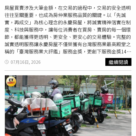
取款，再由簡男負責收水交付上游。隨後也再循線逮獲，擔
任金主的項男女友姚姓女子、康姓男子、6名車手、車手
房屋買賣涉及大筆金額，在交易的過程中，交易的安全透明
頭、代書與手機門號人頭在內共20人。警方後續清查另有
往往至關重要，也成為房仲業服務品質的關鍵。以「先誠
26名被害人，詐欺所得2.7億元，同時查扣康男名下位於桃
實，再成交」為核心理念的永慶房屋，將誠實精神落實在制
園的不動產1處(土地、建物)、汽車4部、新臺幣30萬元、泰
度、科技與服務中，讓每位消費者在買房、賣房的每一個環
達幣1,027顆、手機12支、電腦1臺、平板電腦2臺、筆電4
節，都能獲得更透明、更安全、更安心的交易體驗。完整的
臺、隨身碟(含數位證物)、印鑑證明、借據、本票、契約
誠實透明服務讓永慶房屋不僅榮獲有台灣服務業最高殿堂之
書、匯款存根聯及存證信函等。全案依違反詐欺犯罪防制條
稱的「臺灣服務業大評鑑」服務金獎，更創下服務金獎14連
例、洗錢防制法、組織犯罪防制條例等罪移送地檢署偵辦。
霸、累積30項服務大獎的房仲業唯一紀錄。落實先誠實再成
繼續閱讀
07月16日, 2026
其中項男與黃姓地政士訊後均以50萬元交保。刑事局呼籲，
交理念 三大構面打造誠實服務永慶房屋總經理吳良治分
假投資及各類詐騙手法層出不窮，詐騙集團常偽裝為專業投
享，永慶房屋的金獎14連霸並非偶然，而是始終堅持孫慶餘
資顧問、名人推薦或社群網紅，誘使民眾陷入高報酬假象而
董事長的「先誠實，再成交」理念，並將理念具體化為一套
誤信為投資而匯款。一旦察覺對方要求多次匯款、面交款項
完整的誠實服務機制，從成交行情揭露、屋況保障到交易安
或話術反覆推托無法讓投資人提領獲利，即可能是詐騙行
全，每一項服務都以保障消費者權益為出發點。對購屋族而
為，投資前務必謹慎查證，切勿輕信網路陌生訊息，如有疑
言，「房價是否透明完整」、「屋況是否誠實揭露」往往是
慮，請立即撥打165反詐騙專線，或向警察機關尋求協助。
消費者最在意的兩大環節。為此，永慶房屋從「保障制度
面」、「科技系統面」和「房仲服務面」三大構面進行把
關，不僅推出業界唯一的「屋況房價全保障」、運用科技系
統確保資訊的完整；永慶房屋經紀人員更主動把關交易過程