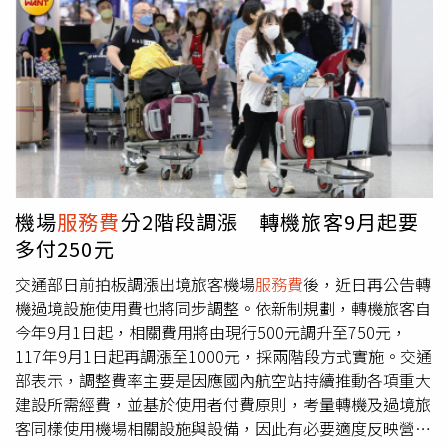
提供3％回饋。Uber表示，透過提高回饋比例，將進一步強
化平台整體使用誘因。除回饋升級外，Uber One也新增
「家庭共享」功能，會員可免費邀請一名家庭成員共享會員
福利，擴大使用彈性。同時，會員優惠也將延伸至海外市
場，Uber One會員於提供服務的國家地區使用時，仍可享
有最高15％行程回饋與0元外送費等權益。在價格調整部
分，Uber指出，現有會員將於2026年7月13日後下一次續
訂時適用新費率，月訂閱由120元調整至199元，學生方案
月費由84元調整至139元；年訂閱則由1200元調整至1990
機場
服務費
分2階段調漲 轉機旅客9月起要
元，學生年費由840元調整至1393元。未加入會員者則自即
多付250元
日起適用新價格與方案內容。此外，Uber One也同步調整
部分既有福利，原
服務費
折抵將改為更具彈性的折抵或點數
交通部日前拍板調漲出境旅客機場
服務費
後，近日再公告轉
回饋方式，依訂單與使用情境而異。Uber強調，會員仍可
機過境設施使用費也將同步調整。依新制規劃，轉機旅客自
享有免外送費、搭乘回饋、優先派遣高評價駕駛與外送員等
今年9月1日起，相關費用將由現行500元調升至750元，
核心權益。針對不接受新方案的現有會員，Uber表示可於
117年9月1日起再調漲至1000元，採兩階段方式實施。交通
續訂扣款日前透過Uber或Uber Eats App取消訂閱，年費會
部表示，調整費率主要是因應國內航空站持續推動各項重大
員則需透過客服辦理；若未取消，系統將自動以新價格續
建設所需經費，並基於使用者付費原則，考量轉機及過境旅
訂。
客同樣使用機場相關設施與設備，因此有必要適度反映營運