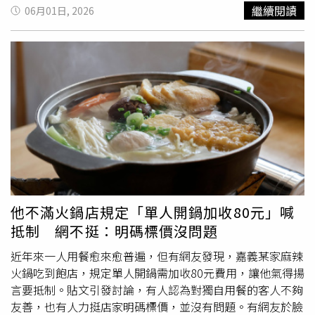
成本。根據公告內容，第一階段調整將自今年9月1日起實施
繼續閱讀
06月01日, 2026
至117年8月31日止，期間每名轉機過境旅客須繳納750元；
第二階段則自117年9月1日起正式調升至1000元。交通部指
出，轉機過境設施使用費自112年3月起開始徵收，目前每
位旅客收費500元。相關收入將由桃園國際機場公司及交通
部民用航空局運用，不需再提撥部分經費至觀光發展基金。
根據統計資料，114年桃園國際機場轉機及過境旅客人數約
達690萬人次，現行500元費率下，相關收入約17億元；高
雄國際機場則約有3.4萬人次轉機過境旅客，收入約850萬
元。交通部進一步表示，若依114年旅運量推估，第一階段
費率調整後，桃園機場公司每年可增加約8.5億元收入，民
航局則可增加約425萬元收入，有助支應未來機場建設及營
運需求。除了轉機過境設施使用費外，出境旅客隨機票收取
他不滿火鍋店規定「單人開鍋加收80元」喊
的機場
服務費
也將同步調整，同樣採取兩階段調漲方式，由
抵制 網不挺：明碼標價沒問題
現行500元提高至750元，並於117年9月再調升至1000元。
近年來一人用餐愈來愈普遍，但有網友發現，嘉義某家麻辣
火鍋吃到飽店，規定單人開鍋需加收80元費用，讓他氣得揚
言要抵制。貼文引發討論，有人認為對獨自用餐的客人不夠
友善，也有人力挺店家明碼標價，並沒有問題。有網友於臉