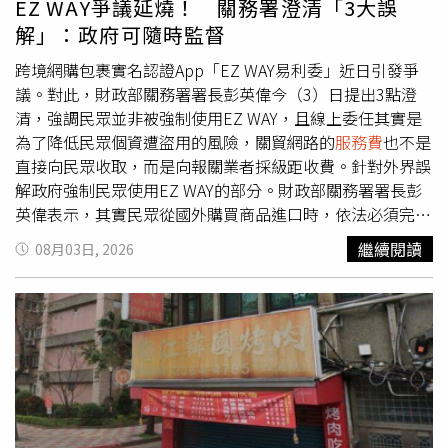
EZ WAY爭議延燒！ 關務署澄清「3大誤
航運的能力。在戰爭爆發前，全球約20％的石油消費都需經
解」：政府可隨時監督
由這條水道運輸，而德黑蘭如今也釋出訊號稱，任何海上關
鍵航道都可能成為目標。針對紅海（Red Sea）及沙烏地阿
跨境網購包裹實名認證App「EZ WAY易利委」近日引發爭
拉伯能源設施的威脅，更顯示伊朗正進一步提高保護全球商
議。對此，財政部關務署署長彭英偉今（3）日提出3點澄
業航運所需的代價，同時測試華盛頓對航運中斷的容忍度。
清，強調民眾並非被強制使用EZ WAY，且線上委任其實是
1名波斯灣國家的消息人士指出，伊朗的做法反映伊斯蘭革
為了降低民眾個資遭盜用的風險，關貿網路的
服務費
也不是
命衛隊（IRGC）指揮官普遍相信「他們還能獲得更多」。
直接向民眾收取，而是向報關業者採級距收費。針對外界誤
這些指揮官認為，美國總統川普（Donald Trump）在11月
解政府強制民眾使用EZ WAY的部分。財政部關務署署長彭
期中選舉（midterm elections）前，不願再度深陷另1場中
英偉表示，其實民眾從國外購買商品進口時，依法必須完成
東泥淖，因此這正是伊朗可利用的機會。該名消息人士補
報關委任程序，但法規並未規定只能透過EZ WAY辦理，除
繼續閱讀
08月03日, 2026
充：「伊朗人相信，只要持續擴大戰爭並增加壓力，川普最
了可使用EZ WAY，也能透過其他合法方式完成委任，並非
終將會讓步。川普認為自己可以重擊伊朗，迫使對方回到談
只有一種方式。針對個資安全疑慮。彭英偉指出，2018年
判桌，但伊朗不會屈服。」這項判斷構成了德黑蘭談判策略
以前多採紙本委任，曾發生文件遭冒名使用、重複委任、個
的核心。此前，川普表示美國與伊朗的談判將於3日舉行，
資遭不當利用等情況，因此開放線上委任後，相較紙本委
同時宣稱自己取消了1場二戰後最大規模的軍事打擊行動，
任，線上系統設有身分驗證及資安防護機制，可降低民眾反
希望藉此達成協議，重新開放荷姆茲海峽。然而，德黑蘭方
覆提供紙本身分資料，文件遭到影印、轉用或外洩的風險，
面出面駁斥，伊朗目前並未與美國進行任何談判。對此，1
也更有利於追蹤資料使用情形。彭英偉透露，民眾也可透過
名伊朗高層消息人士透露，德黑蘭領導層已認定，過去讓步
電子化作業，自行確認委任內容與報關資訊，降低冒名報