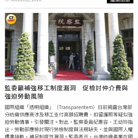
忙著回妳……男朋友的line」、「我的都……不讀不回」、
的實測內容。他以一般旅客身分報名雄獅旅遊推出的「萬里
「請妳吃饗 A JOY，妳會想去？」、「工作上的事……有什
金山一日遊」，出發前原本以為這類俗稱「長輩團」的產品
麼好聊私line的……不想跟我聊……就算了」。李姓設計師
參與人數有限，沒想到報到當天41個座位幾乎坐滿，且除了
不認罪，認為這些訊息純屬同事之間的禮貌邀約，他也沒有
退休族群外，也出現不少年輕面孔。有人坦言，比起自行開
刻意等女方一起下班。法官依據李姓女子回話內容：「謝謝
車往返北海岸，跟團不但省下交通規劃時間，也不用煩惱停
你的邀請，但我不想，您可以和親人或其他朋友一起去」、
車問題，因此即使請假也願意參加。整趟旅程從台北出發
「哈哈哈 公司一起團建去吃感覺會很棒」、「抱歉，我沒
後，陸續造訪萬里繡球花景點、金山老街及北海岸知名步
有習慣回同事的私人訊息，如果是工作上的事情我很樂意和
道。旅客可在花季期間賞花拍照，也能自行安排老街覓食時
你討論，但私事還是保持距離比較好」，甚至傳送《跟蹤騷
間。Joeman在影片中品嚐鴨肉、炒麵與地方甜品後給予不
擾防制法》第3條擷圖，告知李姓設計師的行為構成騷擾，
錯評價，尤其對金山特色芋圓留下深刻印象。隨後安排的海
應保持邊界感、不要再對她私生活好奇，因此判定女方已明
岸步道行程，則讓團員在山海景色間散步放鬆，不少長輩一
確拒絕男方追求，亦不願有任何私交。負責「鐵拳教育」的
路談笑風生，展現與一般自由行截然不同的旅遊氛圍。699
監委籲補強移工制度漏洞 促檢討仲介費與
許姓男同事證稱，李姓設計師曾問過李姓女子會不會寂寞、
元包車玩萬里金山，Joeman揭長輩團真面目。（圖／翻攝
強迫勞動風險
會等女方下班跟到公車站，女方為此還請同事幫忙注意李姓
自臉書，Joeman）除了景點本身，團員互動反而成為影片
設計師的行為舉止。判決書指出，被告很清楚告訴人拒絕追
另一個亮點。有長輩主動分享零食，也有人熱情找Joeman
國際組織「透明組織」（Transparentem）日前揭露台灣部
求，仍違反對方意願多次傳訊息邀約單獨外出、吃飯或共度
聊天，甚至誤把他認成專門介紹豪宅的網紅，還意外聊到自
分紡織供應商涉及移工支付高額招聘費、扣留護照等疑似強
特殊節日，顯然已逾越一般同事關係的相處分際，屬於與性
己住家鄰近陶朱隱園，讓現場氣氛笑聲不斷。Joeman事後
迫勞動情事，引發關注。對此，監察委員紀惠容、王幼玲指
或性別有關的追求行為；另外被告為了追求告訴人而等候下
形容，這類旅行團最特別的地方不一定是景點，而是參加者
出，勞動部應檢討現行勞檢制度與法規缺失，並與國際人權
班，又警告「最好記得今天做過的事」，害告訴人心生畏懼
之間的人情味與陪伴感。當然，低價團仍有旅行社營運上的
標準接軌，補足制度性漏洞。監委表示，台灣紡織產業在國