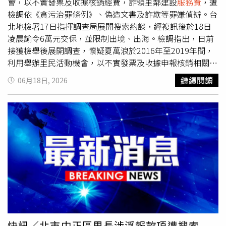
正重新找到屬於自己的市場定位。Joeman跟團只花850元
會，以不實發票及收據核銷經費，詐領里鄰建設
服務費
，遭
玩一天。（圖／翻攝自臉書，Joeman）
檢調依《貪污治罪條例》、偽造文書及詐欺等罪嫌偵辦。台
北地檢署17日指揮調查局展開搜索約談，經複訊後於18日
凌晨諭令6萬元交保，並限制出境、出海。檢調指出，日前
接獲檢舉後展開調查，懷疑夏萬浪於2016年至2019年間，
利用舉辦里民活動機會，以不實發票及收據申報核銷相關費
用，藉此詐領里鄰建設服務經費，不法所得約數萬元。台北
繼續閱讀
06月18日, 2026
地檢署17日指揮法務部調查局台北市調查處中正站，持法院
核發搜索票前往夏萬浪住處及辦公場所執行搜索，並查扣手
機等相關證物，同時通知夏萬浪到案說明。當晚11時許，夏
萬浪被移送台北地檢署接受檢察官複訊。經檢察官漏夜訊問
後，認為全案仍有進一步釐清必要，18日凌晨先裁定夏萬浪
20萬元交保，並限制出境、出海。隨後檢方重新評估相關情
況，於凌晨4時左右將保釋金額調降至6萬元。夏萬浪完成交
保程序後，面對現場媒體守候並未發表任何談話，隨即快步
離開台北地檢署。現年活躍於地方事務與保釣運動的夏萬
浪，過去曾擔任媒體記者，並長期參與釣魚台主權及護漁相
關活動。他曾出任基隆市漁業發展協會總幹事、中華保釣協
會常務理事，多次參與保釣行動與相關抗議活動，在保釣圈
快訊／北市中正區里長涉浮報款項遭搜索