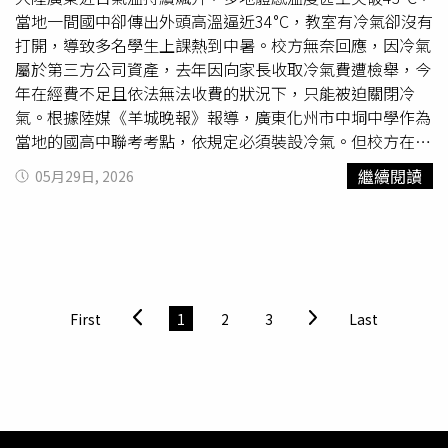
當地一間國中卻傳出外頭高溫逼近34°C，教室有冷氣卻沒有
打開，導致多名學生上課熱到中暑。校方無奈回應，因冷氣
屬於第三方公司資產，去年因向家長收取冷氣費遭檢舉，今
年在經費不足且依法無法收費的狀況下，只能被迫關閉冷
氣。根據陸媒《羊城晚報》報導，廣東化州市中垌中學作為
當地的國高中聯考考點，依規定必須裝設冷氣。但校方在上
級部門未撥款的狀況下，引進第三方公司進行安裝，並由該
繼續閱讀
05月29日, 2026
公司以「
服務費
」名義向家長收取費用。然而，去
（2025）年有家長不滿收費向相關單位檢舉後，第三方公
司隨即關閉冷氣系統。由於該校為公立學校，依法不得向學
生收取冷氣費，而學校自身的營運經費也根本無法支應全校
龐大的電費與維護費，導致冷氣只能淪為擺飾。近期當地氣
溫飆升，面對大熱天，不少家長只能自費購買小風扇給孩子
First
1
2
3
Last
解暑，但在熱浪襲擊下效果相當有限。該校一名老師透露，
最近因為教室太熱，下課時學生紛紛湧入有開冷氣的教職員
辦公室避暑，場面令人心疼，甚至傳出有多名學生中暑的狀
況；另外，該師坦言，非常理解學生的痛苦，絕對不會趕
人，同時也感嘆指出，目前化州市內還有多所中學正面臨同