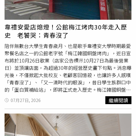
接受談判的做法只是換來華盛頓的軍事偷襲和更大的施壓，
關、虛報貨物及個資遭濫用風險；若對相關做法有疑慮，民
因此他們更加堅信，在展開具有實質意義的談判前，必須先
眾現階段仍可選擇不使用該App，改使用傳統方式自行辦理
建立足夠的籌碼。華盛頓近東政策研究所資深研究員辛格
報關程序，親自簽署傳統紙本委任書。至於外界質疑EZ
（Michael Singh）也分析，德黑蘭認為自己仍掌握主動權，
WAY向民眾收費。彭英偉澄清，相關費用是依市場機制及使
韋禮安愛店熄燈！公館梅江烤肉30年走入歷
部分原因在於川普政府似乎不願採用空襲以外的選項來升級
用量採級距計價，向報關業者收取每筆約0.8元至3.5元，並
史 老饕哭：青春沒了
軍事衝突，「伊朗正試圖擴大自己的優勢。他們有意在海峽
非直接向民眾收費；至於報關業者是否將成本反映在收取其
建立主權，並對這條水道實施選擇性的控制。」美國國務院
他
服務費
用，則屬業者的商業行為。彭英偉也提到，關務署
陪伴無數台大學生青春歲月、也是歌手韋禮安大學時期最愛
首位波斯語發言人暨伊朗問題專家艾爾（Alan Eyre）則表
與關貿網路之間，並沒有委託建置或營運EZ WAY的契約，
聚餐名店之一的公館老字號「梅江韓國銅盤烤肉」，近日宣
示，德黑蘭正推動1套以威懾為核心的策略，希望迫使華盛
「EZ WAY易利委」屬於關貿網路自行建置的加值服務，其
布將於10月26日歇業（店家公告標示10月27日為最後營業
頓解除封鎖並停止軍事打擊，「他們不希望由美國決定事件
他具有通關網路經營資格的業者，也可以自行開發App，且
日）並頂讓店面，為超過30年的經營歷史畫下句點。消息曝
發展的節奏。」據悉，美伊的核心爭議點在於荷姆茲海峽未
財政部是關貿網路的大股東之一，政府隨時可依法進行監
光後，不僅掀起大批校友、老顧客回憶殺，也讓許多人感嘆
來的治理模式。根據區域消息人士透露，阿曼已向伊朗提出
督。彭英偉強調，通關網路業者每5年都須接受財政部認
「青春沒了」、「又一滴時代的眼淚」，昔日學生族群口中
1項獲波斯灣國家支持的方案，內容包括向使用者收取自願
證，推動線上委任制度的目的，是為了確認民眾有進口及委
的「蛋白質補給站」，即將正式走入歷史。梅江韓國銅盤烤
性費用，以管理這條水道。然而，德黑蘭要求取得海峽的行
任事實，防止冒名報關、保障個資安全，同時提升跨境電商
肉位於台北公館商圈，距離台灣大學步行約6分鐘，多年來
繼續閱讀
07月27日, 2026
政管理權，並有權向船舶徵收
服務費
。華盛頓則反對任何形
通關效率。另外，關貿網路公司也說明，公司已通過ISO
憑藉平價韓式銅盤烤肉吃到飽，成為許多學生聚餐、社團活
式的收費，堅持荷姆茲海峽應不受伊朗控制。如今，伊朗的
27001資訊安全管理及ISO 27018雲端個資保護等國際認
動及慶生的熱門地點。美食部落客「Wisely的拍拍照寫寫
封鎖行動已產生符合其整體戰略邏輯的結果。隨著威脅不再
證，並納入政府資安聯防機制，沒有個資外洩疑慮。
字」日前在臉書分享，繼公館老店「夢駝鈴」歇業後，又一
局限於荷姆茲海峽，區域國家與西方國家的焦點也逐漸轉向
家陪伴在地超過20年的老字號即將熄燈，令不少人相當不
保護貿易航線及能源基礎設施，而非進一步加強對伊朗的施
捨。從現場照片可見，店家已在門口掛起醒目的「頂讓」布