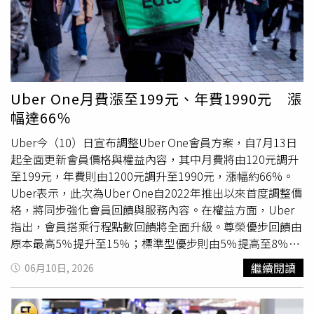
律師與戒賭專家共同呼籲，賭博百害而無一利，及早迷途知
28美元；星宇航空則由25美元調升至30美元。至於台灣虎
返才是唯一正道，同時也提醒民眾，面對債務應透過正規金
航目前仍維持原有收費標準，旺季每航段收取400元，非旺
融管道協商，切勿輕信來路不明的債務協商廣告。
季則為300元，暫未宣布進一步調整。
Uber One月費漲至199元、年費1990元 漲
幅達66％
Uber今（10）日宣布調整Uber One會員方案，自7月13日
起全面更新會員價格與權益內容，其中月費將由120元調升
至199元，年費則由1200元調升至1990元，漲幅約66%。
Uber表示，此次為Uber One自2022年推出以來首度調整價
格，將同步強化會員回饋與服務內容。在權益方面，Uber
指出，會員搭乘行程點數回饋將全面升級。尊榮優步回饋由
原本最高5％提升至15％；標準型優步則由5％提高至8％。
此外，純電優步、舒適優步、純電舒適優步、寶寶優步、毛
繼續閱讀
06月10日, 2026
孩優步、六人座優步及加大六人座優步等車型，回饋同樣調
升至8％。外送與配送服務部分也同步調整，「優快送」首
度納入會員回饋範圍，可享8％點數回饋，「優步小黃」則