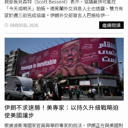
政部長貝森特（Scott Bessent）表示，協議最快可能在
「今天或明天」拍板。德黑蘭外交消息人士也透露，雙方有
望於週三前完成協議。伊朗外交部發言人巴格哈伊
（Esmaeil Baghaei）則提到，伊朗與阿曼的談判持續朝正
繼續閱讀
08月05日, 2026
面方向發展，主要討論如何建立安全的船舶進出航道，以恢
復荷姆茲海峽的商業航運。荷姆茲海峽是全球重要能源運輸
要道，也是近期美伊談判最關鍵的爭議之一。美方表示，目
前海峽仍維持開放，但希望透過短期協議提高船舶通行安
全，後續再推動更廣泛的談判，包括伊朗非核化等議題。伊
朗方面說明對於海峽重新開放機制、海事
服務費
及安全安排
等細節仍存在分歧。除了荷姆茲海峽談判外，中東各地外交
斡旋也同步展開。卡達元首塔米姆（Sheikh Tamim bin
Hamad Al Thani）與美國總統川普（Donald Trump）通
話，討論美伊降溫事宜；巴基斯坦邀請伊朗外交部長阿拉奇
（Abbas Araghchi）赴伊斯蘭瑪巴德會談，希望協助推動協
商。不過，區域安全局勢依舊動盪，以色列與黎巴嫩目前正
伊朗不求速勝！美專家：以持久升級戰略迫
在羅馬舉行新一輪由美國斡旋的談判，重點包括真主黨
使美國讓步
（Hezbollah）解除武裝、以軍重新部署及恢復黎巴嫩政府
對邊境地區的控制權，但雙方仍存在重大歧見。另一方面，
根據波斯灣國家官員與華府專家的說法，伊朗正在與美國對