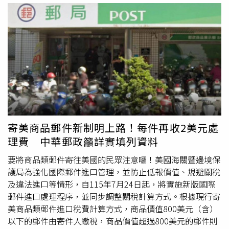
示：「如果未來真的展開談判，將由他們來界定談判條件。
裡常客，因此推估梅江實際營業時間恐怕早已超過30年，而
他表示，若看到網路上雙人房每晚僅700至800元的民宿，
雙方目前都是以升級衝突態勢來回應對方的升級。」然而，
非外界所稱的20多年。不少老顧客也分享，全盛時期一餐只
自己反而不敢入住。因為以經營者角度來看，若房價壓低至
目前看來，雙方都沒有讓步的跡象。隨著華盛頓與德黑蘭持
要200多元就能吃到飽，第一次上門時還小心翼翼一片片夾
這個水準，勢必得透過降低成本維持營運，例如減少更換床
續試探彼此的決心，這場原本旨在最大化談判籌碼的策略，
肉，沒想到店員直接豪邁地把整盤肉倒滿銅盤，那一幕至今
單、棉被，只要外觀看起來沒有明顯髒污就繼續使用，打掃
最終有可能引發1場雙方都無法完全掌控的衝突。
仍令人印象深刻。隨著物價上漲，價格一路從200多元、
也可能僅清理重點區域，盥洗用品採用價格較低的產品，甚
250元，調整到如今平日午餐350元、晚餐及假日400元，雖
至設備能省則省。不過，他也強調，並非所有低價民宿都採
然仍免收
服務費
，但已不像過去那樣具有壓倒性的價格優
取這樣的方式經營，只是自己一直無法理解，在每晚700至
勢。也有不少網友坦言，近年再次回訪時，發現店內環境、
800元的價格下，究竟如何兼顧獲利與住宿品質。如果真有
衛生、服務品質及餐點內容，已與記憶中的模樣有所落差；
業者能做到兼顧成本與品質，也希望能分享經營方式，讓自
有人直言「讓回憶停留在青春就好」，也有人認為，隨著年
己學習。貼文曝光後，引發不少旅宿業者共鳴。有同行表
寄美商品郵件新制明上路！每件再收2美元處
紀增長，現在反而更偏好精緻、份量適中的燒肉，而不是單
示，自家民宿使用品牌備品、高磅數浴巾、知名衛浴設備，
理費 中華郵政籲詳實填列資料
純追求吃到飽。此外，也有民眾分析，若老店長期未改善服
每次退房後床單都一定送洗，因此看到不少人嫌一晚1000
務品質、食材特色與用餐環境，加上價格提高至350元至
元的房價太高，常感到相當無奈。不過，也有網友提出不同
要將商品類郵件寄往美國的民眾注意囉！美國海關暨邊境保
400元後，對以學生為主的消費族群吸引力自然逐漸下降，
看法，「說得好像1500的就有每天換似的，一樣很多不換
護局為強化國際郵件進口管理，並防止低報價值、規避關稅
在連鎖燒肉品牌、火鍋吃到飽及各式新型餐飲競爭下，更難
的」、「1500算便宜了，宜蘭欸」、「就像版主說的，許
及違法進口等情形，自115年7月24日起，將實施新版國際
維持昔日榮景。儘管有人認為梅江近年的表現已不如以往，
多背後成本必須付出與承受。我民宿本來平日一晚
郵件進口處理程序，並同步調整關稅計算方式。根據現行寄
但仍有不少老顧客表示，一家店能陪伴台大學生與在地居民
1300（雙人房／花蓮），後因為0403大地震後，生意大冷
美商品類郵件進口稅費計算方式，商品價值800美元（含）
超過30年，本身就是一件值得掌聲的事，而它留下的，不只
清，於是特惠降價為900元，結果還被客人說貴。」、「城
以下的郵件由寄件人繳稅，商品價值超過800美元的郵件則