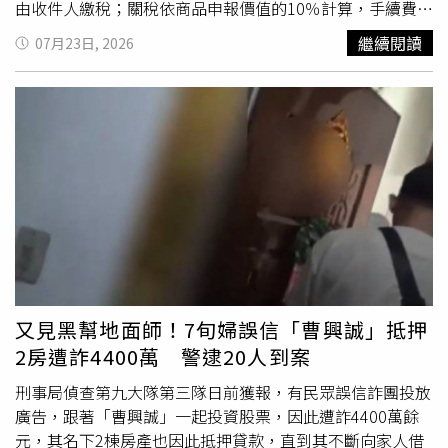
是銅盤烤肉的味道，更是一整個世代共同擁有的青春記憶。
市地區不同呀！我住過連住2晚特價1600（2晚）花蓮，也
由收件人繳稅；關稅依商品申報價值的10％計算，手續費為
有連住2晚特價1800（2晚）墾丁」。
支付給美合作報關業者關稅代繳
服務費
。新制上路後，中華
繼續閱讀
07月23日, 2026
郵政表示凡寄往美國商品價值2500美元（含）以下之郵
件，均須由寄件人於交寄時預先繳納相關稅費，始得辦理後
續進口通關及投遞作業；商品價值逾2500美元者，則由收
件人依美國海關規定辦理正式進口報關程序。相關稅費計算
方式調整如下：1.關稅及相關稅費（Duty&Tax）：自115年
7月24日起，關稅不再依郵件商品價值之10%計算，而改依
商品之10碼美國稅則號數（HTSUS）、原產國、申報價
值、數量及重量等資料，並對照美國海關相關規定之適用稅
率計算。2.手續費：本公司合作報關業者協助辦理代繳稅費
作業手續費。3.美國進口處理費（Entry Fee）：因應美國
海關實施新版國際郵件進口處理程序相關作業，每件寄往美
國之商品類郵件，不論是否產生關稅，均須繳納2美元進口
又見黑幫地面師！7旬婦誤信「曹興誠」抵押
處理費。中華郵政指出寄件人於EZPost製作託運單時，應
2房遭詐4400萬 警逮20人到案
詳實填列內裝物品英文品名、原產國、商品申報價值、數
量、重量等資料。美國10碼稅則號數（HTSUS）寄件人得
刑事局偵查第九大隊第三隊日前獲報，有民眾誤信詐團投放
自行填寫；如未自行填寫，則由EZPost系統依內容物資料
廣告，跟著「曹興誠」一起投資股票，因此遭詐4400萬餘
判定，並顯示於託運單上。EZPost系統將依寄件人填寫之
元，其名下2棟房產也因此抵押貸款，直到其不斷向家人借