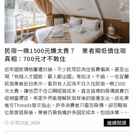
壓。由沙烏地阿拉伯主導的新興海上聯盟正是這項轉變的象
條，並寫著「珍重再見，謝謝大家的支持與愛護，10月27
徵性事件。波斯灣國家消息人士透露，這套架構主要以護航
日將是最後營業日」，正式向一路支持多年的顧客道別，也
商船、情報共享及保障海上航道安全為目標，而非直接與伊
讓不少人趁著歇業前特地回店朝聖。梅江除了是許多台大人
朗對抗。奈茨將這項行動比擬為歐洲於2024年2月在紅海執
的共同回憶，也是歌手韋禮安念台灣大學外文系時期的口袋
行的「盾牌行動」（Operation Aspides），該任務成立的
名單。2014年接受媒體專訪時，他還特地帶著記者回到梅
宗旨同樣是保護商業航運，而非改變該區域的軍事力量平
江用餐，分享學生時代只要系籃練完球，就會和同學相約來
衡。對德黑蘭而言，這種局面代表某種程度上的成功。儘管
這裡大口吃肉。當時午餐吃到飽只要250元，他笑著表示，
民宿一晚1500元嫌太貴？ 業者揭低價住宿
無法直接與美軍抗衡，伊朗仍能藉由迫使各國政府及海軍採
以學生來說價格便宜、份量又多，還一邊吃、一邊忍不住直
真相：700元才不敢住
取防禦姿態，不斷提高對方必須承擔的成本。無論是荷姆茲
呼：「250元可以吃到這種東西，好爽！」充分展現學生時
海峽，還是連接紅海與亞丁灣（Gulf of Aden）的曼德海峽
代最真實的心情。梅江主打韓式銅盤烤肉吃到飽，提供牛、
近年國旅價格屢遭討論，不少民眾認為住宿費偏高，甚至出
（Bab al-Mandeb），抑或是其他地區，每新增1項威脅，
豬、羊、雞四種肉品，以及青菜、冬粉、韓式小菜無限供
現「有錢人才國旅、窮人都出國」等說法。不過，一名宜蘭
都意味著國際社會必須投入更多資源，才能維持全球貿易的
應。許多老饕認為，它並非走精緻燒肉路線，而是以「吃粗
民宿業者近日表示，看到有人認為平日入住民宿一晚1500
正常運行。這場較量的本質，其實是1場耐力賽。伊朗領導
飽、吃肉吃到爽」聞名，其中銅盤烤肉流下的肉汁與高麗
元太貴，讓他忍不住公開經營成本，直言這樣的房價其實已
層相信，相較於西方國家對全球商業與能源市場反覆遭受干
菜、冬粉一起熬煮，更是不少老顧客最懷念的經典滋味。歇
經相當便宜，希望外界能理解民宿背後的營運支出。該名業
擾的耐受度，伊朗更能長時間承受經濟壓力。這項策略同時
業消息曝光後，大批網友紛紛留言表示，「陪我度過學生時
者在Threads發文指出，許多消費者只看到房價，卻忽略每
也具有外交目的。德黑蘭希望透過展現自己有能力在必要時
期和剛出社會的聚餐時光」、「以前門口天天排隊」、「20
位旅客退房後，業者仍需負擔許多固定成本，包括床單、被
擴大危機，進一步塑造未來任何談判的條件。華府智庫「美
年前就在吃了」、「學生蛋白質補給站」、「窮學生可以大
套、毛巾送洗，盥洗用品補充，房務人員清潔打掃，以及水
繼續閱讀
07月25日, 2026
國外交關係協會」（Council on Foreign Relations）研究
口吃肉的地方」、「青春回憶又少一家」、「這是時代的眼
電、網路、Netflix等
服務費
用，另外還有設備維護、家具及
員、曾任美國國務院伊朗顧問的塔基耶（Ray Takeyh）表
淚」。還有人表示，自己如今已年過半百，學生時代就是店
家電折舊，加上訂房平台抽成，都是每天持續發生的支出。