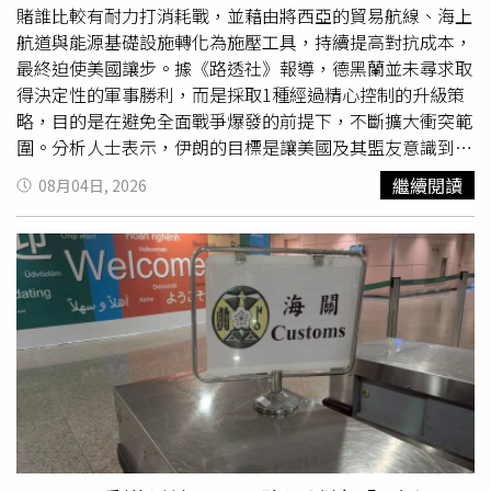
印度一艘貨輪4日在葉門附近海域遭不明飛行物擊中後沉
賭誰比較有耐力打消耗戰，並藉由將西亞的貿易航線、海上
沒，所幸14名船員全數獲救；葉門青年運動（Houthis）同
航道與能源基礎設施轉化為施壓工具，持續提高對抗成本，
日宣稱對沙烏地阿拉伯奈季蘭（Najran）機場發動無人機攻
最終迫使美國讓步。據《路透社》報導，德黑蘭並未尋求取
擊，導致機場主要雷達受損並暫停營運，據了解，此舉是回
得決定性的軍事勝利，而是採取1種經過精心控制的升級策
應沙國近期在葉門境內的軍事行動。整體而言，雖然荷姆茲
略，目的是在避免全面戰爭爆發的前提下，不斷擴大衝突範
海峽談判已有進展，但伊朗核計畫、區域安全，以及伊朗支
圍。分析人士表示，伊朗的目標是讓美國及其盟友意識到，
持的武裝組織持續發動攻擊等問題仍未解決，中東局勢能否
相較於滿足伊朗對荷姆茲海峽（Strait of Hormuz）的要
繼續閱讀
08月04日, 2026
真正降溫，還有待後續談判結果。
求，持續遏制危機所付出的代價將更加高昂。德黑蘭傳遞出
的訊息是，除非華盛頓接受1種新的現狀，賦予伊朗在荷姆
茲海峽更大的控制權和角色，否則衝突可能擴散至波斯灣以
外的地區。透過讓多個關鍵航道與多國的能源設施面臨風
險，伊朗相信自己能在未來任何談判中握有更大的籌碼。對
此，華府智庫「華盛頓近東政策研究所」（WINEP）資深
研究員奈茨（Michael Knights）接受《路透社》訪問時表
示：「伊朗從一開始就不斷擴大其升級選項來施壓美國，因
此幾乎每週都能推出新的手段，像是新的地理區域、新型武
器或新的攻擊目標。」奈茨點出關鍵：「他們最大的優勢並
不是能夠重創美國或以色列。真正的優勢在於，他們能夠重
創區域國家以及全球經濟。」伊朗已展現出封鎖荷姆茲海峽