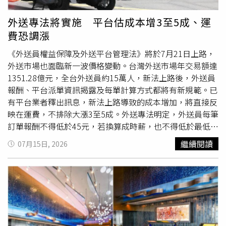
的透明與安全，希望讓每一位消費者，都能在資訊透明、交
易安心的環境下完成人生重要的購售屋決策。永慶房屋總經
外送專法將實施 平台估成本增3至5成、運
理吳良治表示，永慶房屋推出業界唯一的「真房價保證」，
費恐調漲
從制度面上落實誠實服務，保障消費者權益。（圖片提供／
永慶房屋）真房價保證 讓每一筆行情資訊都經得起檢驗為
《外送員權益保障及外送平台管理法》將於7月21日上路，
了確保買賣雙方取得相同且完整的行情資訊，同時避免人員
外送市場也面臨新一波價格變動。台灣外送市場年交易額達
篩選、調整行情而影響消費者判斷，進而造成消費者損失鉅
1351.28億元，全台外送員約15萬人，新法上路後，外送員
額房價，永慶房屋在「科技系統面」上，由科技系統統一提
報酬、平台派單資訊揭露及每單計算方式都將有新規範。已
供成交行情，經紀人員更要簽名以示負責，確保資訊的完整
有平台業者釋出訊息，新法上路導致的成本增加，將直接反
正確。此外，永慶房屋更推出業界唯一的「真房價保證」服
映在運費，不排除大漲3至5成。外送專法明定，外送員每筆
務保障消費者權益。如果永慶房屋的經紀人員故意修改、變
訂單報酬不得低於45元，若換算成時薪，也不得低於最低工
造或隱匿成交行情，或違反相關誠實服務承諾，最高賠償買
資時薪的1.25倍，平台在提供訂單時，也必須清楚告知外送
繼續閱讀
07月15日, 2026
方400萬元、賣方4倍
服務費
，以具體保障守護消費者權
員預估報酬，以及取餐、送達地點。foodpanda初估，平均
益。除了制度面上的具體保證之外，更重要的是第一線經紀
每筆訂單成本可能增加30%至50%，但實際是否調整外送
人員將誠實精神落實於每一次服務。深耕板橋區的永慶房屋
費，仍須等新制上路後觀察營運數據；Uber Eats則先前已
經紀人員許文威曾協助一位房屋銷售超過一年仍未成交的屋
通知合作商家調高
服務費
，並曾推估疊單限制可能使每單外
主重新分析房價。參考完整行情後，許文威評估該房屋行情
送費增加約20元。另外，新法要求外送報酬須獨立計算，也
約2200萬元，遠高於其他房仲品牌建議的1900萬元。推測
讓平台與商家擔心，過去常見的疊單配送模式恐受到限制。
屋主可能遭遇黑心房仲與投機客聯手壓低售價。改由永慶房
平台業者認為，一旦外送效率下降，配送成本就可能被墊