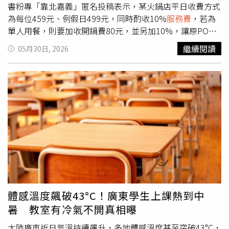
書粉專「靠北嘉義」匿名投稿表示，某火鍋店平日收費方式
為每位459元、例假日499元，同時酌收10%
服務費
，若為
單人用餐，則要加收開鍋費80元，並另加10%，讓原PO忍
不住吐槽，「嫌賺少就漲價就好，還收單人開鍋80元，開鍋
繼續閱讀
05月30日, 2026
費是什麽鬼？不合理！」還在附上的圖片中用紅字寫上「唯
一抵制」4字。有網友不滿火鍋店對顧客額外收取開鍋費。
（圖／翻攝自臉書／靠北嘉義）貼文曝光後，有一派人認
為，「對於邊緣人不太友善」、「原來單身是罪」、「邊緣
人懲罰費」、「現在一個人吃飯的很多，建議開單人位」、
「只能選擇不吃了，不吃就貴不到我」。另一派人則說，
「這就是單身稅，可以吃別間」、「我覺得還好啊，沒什麼
好抵制的，有些KTV一個人開包廂，也要收兩個人的費用
啊」、「嫌貴就不要吃」、「很多火鍋店都這樣啊，單人開
鍋要収」、「一個人就去吃小火鍋就好了啊」、「講真的，
一人開鍋多收80元我覺得合理」、「明碼標價，也沒有強迫
消費，不合你意就說不合理，店家錯在哪？」、「明碼標價
體感溫度飆破43°C！廣東學生上課熱到中
沒強迫消費，是真的沒毛病，只是對單身客人不友善，10%
暑 教室有冷氣不開真相曝
還要加80元開鍋費，雖然說單人影響翻桌率…」。
大陸廣東近日氣溫持續飆升，多地體感溫度甚至突破43°C，