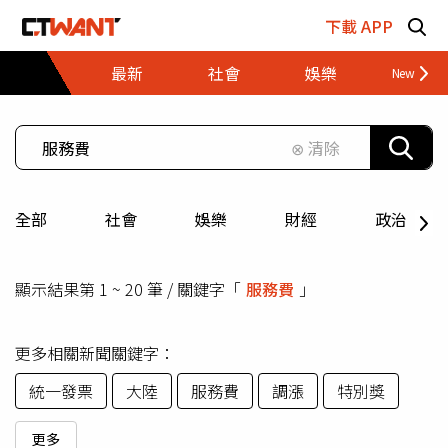
跳至主要內容區塊
下載 APP
最新
社會
娛樂
財經
⊗ 清除
全部
社會
娛樂
財經
政治
顯示結果第 1 ~ 20 筆 / 關鍵字「
服務費
」
更多相關新聞關鍵字：
統一發票
大陸
服務費
調漲
特別獎
更多