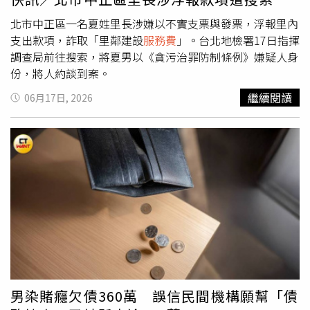
具有一定知名度。此外，夏萬浪長年經營的網溪里也因推動
北市中正區一名夏姓里長涉嫌以不實支票與發票，浮報里內
兩岸文化交流受到關注。他過去曾在里內打造「釣魚台花
支出款項，詐取「里鄰建設
服務費
」。台北地檢署17日指揮
園」，並倡議兩岸民間共同推動保釣議題。如今因涉嫌詐領
調查局前往搜索，將夏男以《貪污治罪防制條例》嫌疑人身
公款遭檢調偵辦，也讓地方人士感到意外。
份，將人約談到案。
繼續閱讀
06月17日, 2026
男染賭癮欠債360萬 誤信民間機構願幫「債