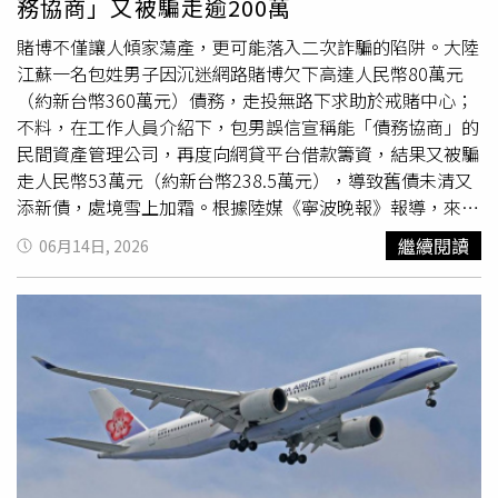
務協商」又被騙走逾200萬
賭博不僅讓人傾家蕩產，更可能落入二次詐騙的陷阱。大陸
江蘇一名包姓男子因沉迷網路賭博欠下高達人民幣80萬元
（約新台幣360萬元）債務，走投無路下求助於戒賭中心；
不料，在工作人員介紹下，包男誤信宣稱能「債務協商」的
民間資產管理公司，再度向網貸平台借款籌資，結果又被騙
走人民幣53萬元（約新台幣238.5萬元），導致舊債未清又
添新債，處境雪上加霜。根據陸媒《寧波晚報》報導，來自
江蘇的包姓男子因有感於生活壓力大、收入低，於2024年
繼續閱讀
06月14日, 2026
底開始接觸網路賭博「紓壓」；起初包男抱持試水溫的心
態，每次投注人民幣500元、1000元（約新台幣2250、
4500元），隨後卻愈陷愈深。到了去（2025）年除夕夜，
包男幾乎一夜之間輸光所有積蓄，因害怕家人知情且急於翻
本，又陸續透過銀行及網路貸款平台借款，結果再輸掉數十
萬元。每天接踵而來的催債電話，讓他陷入無盡的恐懼。去
年8月，面對高達人民幣80萬元（約新台幣360萬元）的龐
大債務，包男前往常州遷善反賭戒賭中心求助，期盼能戒除
賭癮。該中心負責人陳濤指出，涉賭學員幾乎人人身負巨