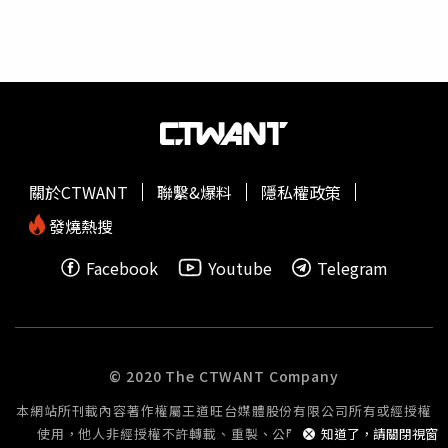
（Nomura） 的數據也指出，通過荷姆茲海峽的石油僅占中
Affairs Committee）成員，而該委員會目前由13名共和黨
國整體能源消費的6.6%。此外，根據海事研究機構追蹤的
人與11名民主黨人組成。外界分析指出，如果提里斯與民主
衛星影像顯示，自2月28日美以聯軍偷襲伊朗以來，伊朗仍
黨議員一致反對新提名人選，可能造成提名案無法送交參議
持續向中國出口大量原油，並放行與中國交易有關的油輪通
院全體表決。前聯準會理事凱文華許。就在提里斯劃下界線
過海峽，因此對中國的影響微乎其微。
的同一天，川普經過數月遴選後宣布，前聯準會理事凱文華
許（Kevin Warsh）將接替鮑爾成為新任Fed主席。此人事
安排進入政治敏感時刻，但是否能順利進入參院程序，仍存
不確定性。近幾個月以來，川普與其盟友不斷抨擊鮑爾在貨
關於CTWANT
聯繫&爆料
隱私權政策
幣政策上的做法。他們不滿鮑爾未按照白宮希望的速度或幅
度降息，認為這影響經濟表現。鮑爾本人於1月11日公開表
發燒熱搜
示自己正在接受刑事調查，並指出，儘管曾遭白宮施壓，聯
Facebook
Youtube
Telegram
準會在利率決策上依然「根據最符合公眾利益的判斷，而非
總統偏好」。針對調查進展，《CNBC》於1月28日報導指
出，聯準會尚未配合大陪審團在皮洛調查中發出的傳票。川
普則多次借此批評聯準會總部翻修計畫費時費錢，他表示：
「這不是因為無能，就是涉及某種形式的腐敗或回扣。」他
© 2020 The CTWANT Company
同時稱讚皮洛非常傑出，會查個水落石出。對此，聯準會方
本網站所刊載內容著作權屬王道旺台媒體股份有限公司所有或經授權
面回應稱，翻修工程是為了長遠節省成本，並試圖解釋成本
使用，他人非經授權不許轉載、重製、公開播送或公開傳輸。
知道了，請關閉視窗
增加的原因。聯準會強調，這些調整旨在提高效率，並非浪