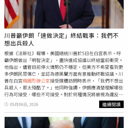
即使暫停汽油稅，也可能無法帶來太大效果。麥納利稱：
次訪問中國，也是美中兩國領袖時隔超過半年再次面對面會
「如果暫停徵收聯邦汽油稅，但荷姆茲海峽仍維持封閉，隨
談。外界普遍關注，在全球地緣政治與經濟局勢緊張之際，
著油價持續攀升，消費者幾乎不會對相關措施有任何感
雙方能否透過高峰會穩定雙邊關係。根據美國官員先前向媒
覺。」
體透露，此次川習會預計討論範圍廣泛，除了台灣議題外，
還包括伊朗局勢、人工智慧（AI）、核武發展以及稀土供應
川普籲伊朗「速做決定」終結戰事：我們不
鏈等重要國際議題。
想出兵殺人
根據《法新社》報導，美國總統川普於5日在白宮表示，呼
籲伊朗做出「明智決定」，盡快達成協議以終結當前衝突。
他指出，儘管目前停火情勢仍不穩定，但美方不希望看到更
多伊朗民眾傷亡，並認為德黑蘭方面有意推動終戰協議。川
普在白宮
橢圓形辦公室
接受媒體訪問時表示，「我們不想出
兵殺人，那太殘酷了。」他同時強調，伊朗應清楚理解哪些
行為可接受、哪些不可接受。對於何種情況將被視為違反停
火，川普未進一步說明，僅表示外界將很快知曉相關界線。
繼續閱讀
05月06日, 2026
在近期情勢方面，伊朗被指向美軍及阿拉伯聯合大公國發射
飛彈並出動無人機，引發區域緊張升高。對此，川普批評伊
朗在談判過程中態度反覆，指稱其在「耍花樣」，並重申任