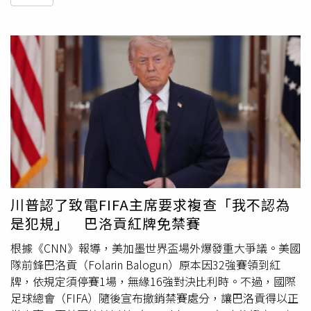
川普認了致電FIFA主席要求複查「我不認為
是犯規」 巴洛貢紅牌免禁賽
根據《CNN》報導，美加墨世界盃場外爆發重大爭議。美國
隊前鋒巴洛貢（Folarin Balogun）原本因32強賽領到紅
牌，依規定須停賽1場，無緣16強對決比利時。不過，國際
足球總會（FIFA）隨後宣布撤銷禁賽處分，讓巴洛貢得以正