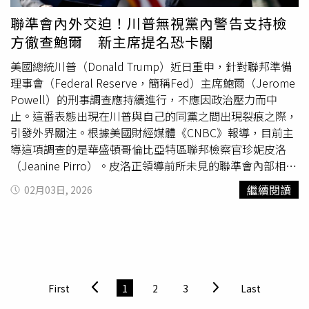
打亂原本計畫在中國舉行的這場高層峰會。川普15日接受英
聯準會內外交迫！川普無視黨內警告支持檢
媒《金融時報》（Financial Times）訪問時曾宣稱，中國有
方徹查鮑爾 新主席提名恐卡關
90%的石油是經由荷姆茲海峽（Strait of Hormuz）運輸
的，因此應該協助美國打破伊朗對這個海峽的封鎖，否則
美國總統川普（Donald Trump）近日重申，針對聯邦準備
「我們可能會延後（訪中行）。」他告訴該媒體，如果等到
理事會（Federal Reserve，簡稱Fed）主席鮑爾（Jerome
川習會之後才採取行動，就已經太遲了。不過，上週末曾在
Powell）的刑事調查應持續進行，不應因政治壓力而中
巴黎與中國官員會面的美國財政部長貝森特（Scott
止。這番表態出現在川普與自己的同黨之間出現裂痕之際，
Bessent），隨後似乎緩和了川普對中國施壓的說法。他16
引發外界關注。根據美國財經媒體《CNBC》報導，目前主
日上午在《CNBC》節目中表示，如果峰會時間需要重新安
導這項調查的是華盛頓哥倫比亞特區聯邦檢察官珍妮皮洛
排，原因將會是後勤與行程上的考量，「這次延後不會是因
（Jeanine Pirro）。皮洛正領導前所未見的聯準會內部相關
為總統要求中國去監管荷姆茲海峽。」報導補充，雖然全球
調查，聚焦翻修聯準會總部及其他議題是否涉及違法或失職
繼續閱讀
02月03日, 2026
每日石油供應量約有1/5需要通過荷姆茲海峽，但大部分數
行為。川普在白宮
橢圓形辦公室
接受媒體採訪時說：「我們
據顯示，北京受到海峽封鎖的影響，可能沒有川普宣稱的那
要查到底，看看結果如何。這要不是無能，就是某種類型的
麼嚴重。過去2年，中國持續分散能源來源，並增加戰略儲
貪腐，我不清楚究竟是哪一種。」儘管遇到黨內阻力，川普
備，以降低任何長期供應中斷帶來的衝擊。另據前美國國家
仍力挺皮洛持續調查。共和黨籍聯邦參議員提里斯（Thom
安全會議中國事務主任及高級副主任杜如松（Rush Doshi）
Tillis）1月30日表態，除非調查結束，否則他將反對川普提
的說法，目前經由該海峽運輸的海運石油，已經不到中國石
名的新任聯準會主席人選。提里斯是聯邦參議院銀行、住宅
First
1
2
3
Last
油進口總量的一半。日本最大的證券公司「野村證券」
和城市事務委員會（Senate Banking, Housing, and Urban