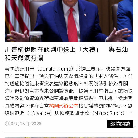
名參與2021年1月6日「美國國會山莊暴動」的人士給予無
條件特赦。該事件是由川粉發動，其中包括遭指控或已被判
定在暴動期間攻擊或抵抗執法人員行動的人士。近期，1名
由川普任命的聯邦檢察官不得不請求法官駁回1名男子的撤
案申請。該男子被指控在國會山莊暴動的前一晚，於共和黨
和民主黨全國委員會總部附近放置2枚土製炸彈。該男子主
張，有鑒於川普對涉案人員的大規模特赦，他的指控也應該
川普稱伊朗在談判中送上「大禮」 與石油
被撤銷，並稱其案件與暴動事件「在本質上與事實上密不可
和天然氣有關
分地相互連結」。目前負責審理此案的法官尚未對該申請作
出回應。截至目前，川普多項寬赦行動被視為對司法體系的
美國總統川普（Donald Trump）於週二表示，德黑蘭方面
反擊，背景是前總統拜登（Joe Biden）在2020年大選中擊
已向華府提出一項與石油與天然氣相關的「重大條件」，並
敗川普，使其第1任期正式落幕。拜登政府在川普重返權力
對透過協議結束衝突表達樂觀態度。相關說法引發外界關
之前，曾針對其多項涉嫌違法行為展開法律戰，包括試圖非
注，但伊朗官方尚未公開證實此一提議。川普指出，該項提
法推翻2020年的選舉結果。此外，川普還在去年10月特赦
議涉及能源資源與荷姆茲海峽等關鍵議題，但未進一步說明
了加密貨幣交易所幣安（Binance）的創辦人趙長鵬。趙長
具體內容。他在白宮
橢圓形辦公室
接受媒體訪問時提到，副
鵬此前因承認未建立反洗錢機制，被判處4個月監禁。白宮
總統范斯（JD Vance）與國務卿盧比歐（Marco Rubio）正
當時在聲明中表示，趙長鵬是「在拜登政府對加密貨幣的戰
主導相關談判，並表示美方已與「正確的人」進行接觸。儘
繼續閱讀
03月25日, 2026
爭中遭到起訴。」同年稍早，幣安透過由川普家族經營的加
管川普釋出談判進展訊號，德黑蘭方面並未公開承認提出相
密企業「World Liberty Financial」，接受來自阿聯酋投資
關條件。不過，根據多家媒體引述伊朗官員說法，伊方確實