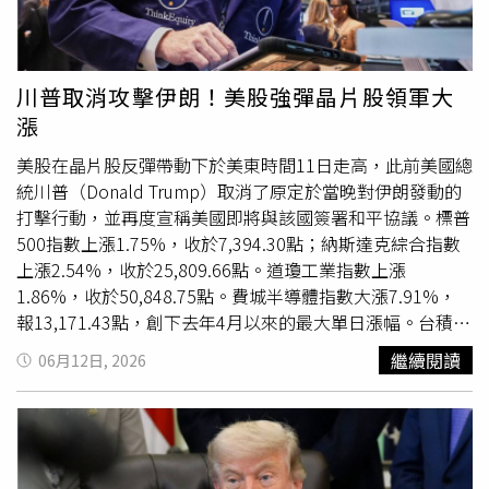
藏；此外，個人禮物也須列入年度財務申報。除了戒指之
期間拍攝這支白宮VLOG。不過，影片曝光後也引發不少負
外，川普最新財務揭露文件顯示，他近期還收到1座價值25
面評論。有網友認為，凱伊在片中表示「這是我家」，又直
萬美元、紀念2024年競選期間遭遇暗殺未遂後高舉拳頭畫
接坐上總統辦公椅，容易給人將白宮視為私人空間的印象，
面的雕塑，以及由國際足總（FIFA）主席因凡蒂諾（Gianni
質疑其言行過於輕率。此外，也有網友指出，凱伊平時並未
川普取消攻擊伊朗！美股強彈晶片股領軍大
Infantino）贈送的多場體育賽事門票，其中包括世界盃決賽
居住於白宮，卻利用白宮場景展示特定飲料包裝，甚至拍攝
漲
門票，持續引發外界對總統接受高價贈禮的討論。
個人服裝品牌宣傳照片，因此質疑是否涉及利用公共資源替
個人品牌宣傳，相關討論也持續在網路發酵。
美股在晶片股反彈帶動下於美東時間11日走高，此前美國總
統川普（Donald Trump）取消了原定於當晚對伊朗發動的
打擊行動，並再度宣稱美國即將與該國簽署和平協議。標普
500指數上漲1.75%，收於7,394.30點；納斯達克綜合指數
上漲2.54%，收於25,809.66點。道瓊工業指數上漲
1.86%，收於50,848.75點。費城半導體指數大漲7.91%，
報13,171.43點，創下去年4月以來的最大單日漲幅。台積電
ADR則上漲逾3%。據美國財經媒體《CNBC》的報導，川普
繼續閱讀
06月12日, 2026
在白宮
橢圓形辦公室
（Oval Office）向媒體表示：「我們已
經達成1項協議，確保伊朗永遠不會擁有核武器。我們很快
就會簽署協議，相關文件已經接近最終文本。這件事應該會
完成，而且應該很快就會完成。」11日稍早，川普在「真實
社群」（Truth Social）發文宣稱，他已經「取消原定今晚