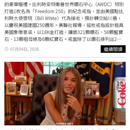
巴洛貢停賽案是由FIFA獨立紀律委員會依照既有程序審理，
的豪華贈禮。比利時安特衛普世界鑽石中心（AWDC）特別
他本人並未介入裁決。因凡蒂諾表示，他經常與美國總統討
打造1枚名為「Freedom 250」的紀念戒指，並由美國駐比
論世界盃相關事務，也會接到各國元首、政府官員、足球界
利時大使懷特（Bill White）代為接收，預計轉交給川普，
人士及企業代表就不同議題來電。在與川普通話時，他已說
以慶祝美國建國250週年。美聯社報導，這枚戒指設計極具
明案件仍處於FIFA獨立司法程序中，最終將由具權責的司法
美國象徵意涵，以18K金打造，鑲嵌321顆鑽石、56顆藍寶
機構依法作出決定，而這也是FIFA長期維持的運作原則。朱
石、13顆祖母綠及6顆紅寶石。戒面除了以鑽石排列出2個
利安尼接受《ESPN》訪問時則表示，巴洛貢遭驅逐出場
巨大的字母「T」外，還刻有「1776」、「2026」、「250
繼續閱讀
07月04日, 2026
後，相關人士立即開始研究如何協助美國足協提出申訴，希
YEARS USA」等字樣，並以「45」與「47」組成超人標誌
望透過合法程序爭取撤銷禁賽，而非試圖影響FIFA紀律委員
造型，象徵川普曾擔任美國第45任總統，並再次當選第47
會的判決。他表示，團隊認為應該設法糾正這項「不公正」
任總統。此外，戒指中央還有1隻展翅雄鷹，胸前鑲有紅寶
的判決。川普也對執法裁判提出質疑，形容該名裁判「有點
石盾牌、爪握祖母綠橄欖枝，下方則刻有象徵建國250週年
可疑」，並呼籲外界檢視其過往執法紀錄。
的「250」字樣，整體設計十分華麗。川普透過預錄影片向
安特衛普鑽石業界表達感謝。他表示，「非常感謝來自安特
衛普的朋友，送給我這枚精美的『Freedom 250』戒指。」
AWDC主席莫瑟爾（Isidore Mörsel）指出，這枚戒指代表
安特衛普數百年歷史的鑽石產業，希望藉此象徵比利時與美
國之間深厚的夥伴關係。他說，真正的夥伴關係就像天然鑽
石一樣，在壓力中形成，經得起時間考驗，也因彼此信任而
更加閃耀。戒指內圈還特別刻上「Crafted in Antwerp for