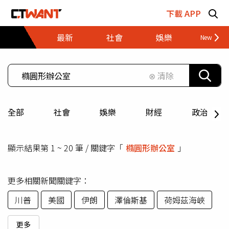
跳至主要內容區塊
下載 APP
最新
社會
娛樂
財經
⊗ 清除
全部
社會
娛樂
財經
政治
顯示結果第 1 ~ 20 筆 / 關鍵字「
橢圓形辦公室
」
更多相關新聞關鍵字：
川普
美國
伊朗
澤倫斯基
荷姆茲海峽
更多