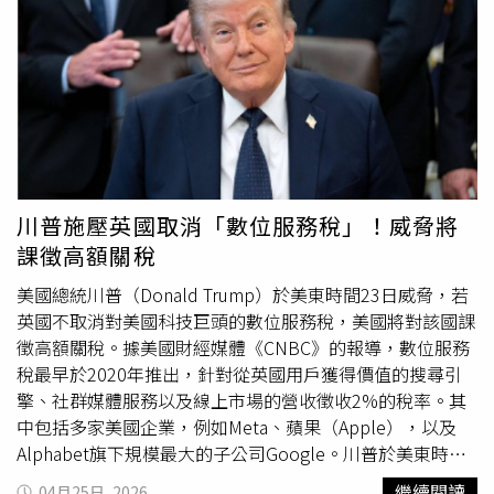
何協議內容都必須確保伊朗無法發展核武能力。此外，川普
也提到伊朗目前軍事實力已遭削弱，並比喻其僅剩「玩具
槍」般的能力，認為德黑蘭「應該舉白旗投降」。他表示，
伊朗可能因顧及立場而未公開表態，但實際上已有結束戰事
的意向。在軍事行動方面，川普肯定美軍對伊朗港口的封鎖
措施，認為相關部署具備高度效果，並強調其防線嚴密，有
助於達成戰略目標。
川普施壓英國取消「數位服務稅」！威脅將
課徵高額關稅
美國總統川普（Donald Trump）於美東時間23日威脅，若
英國不取消對美國科技巨頭的數位服務稅，美國將對該國課
徵高額關稅。據美國財經媒體《CNBC》的報導，數位服務
稅最早於2020年推出，針對從英國用戶獲得價值的搜尋引
擎、社群媒體服務以及線上市場的營收徵收2%的稅率。其
中包括多家美國企業，例如Meta、蘋果（Apple），以及
Alphabet旗下規模最大的子公司Google。川普於美東時間
23日在
橢圓形辦公室
（Oval Office）發言時，批評那些試圖
繼續閱讀
04月25日, 2026