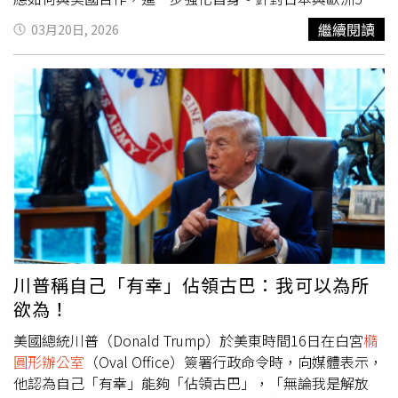
先前就荷莫茲海峽發表共同聲明，表態將投入護航行動，並
繼續閱讀
03月20日, 2026
譴責伊朗封鎖海峽一事，川普表示，的確收到來自日本的訊
息，並稱日本與北約展現出不同作法。不過，當記者追問美
方為何未事先通知包括日本在內的盟友攻擊伊朗的計畫時，
川普表示，軍事行動必須保有突襲效果，因此未事先告知任
何國家。他隨後說出「沒有人比日本更了解突襲」，並進一
步提及「當時你們怎麼沒先告訴我珍珠港的事？」一旁的高
市早苗先深吸一口氣，隨後瞪大眼睛，但仍維持微笑。珍珠
港事件發生於1941年12月。當時日本突襲美國位於夏威夷
的海軍基地，美國其後對日宣戰，並投入第二次世界大戰。
時任美國總統羅斯福曾將當天形容為「永遠蒙羞的一天」。
川普稱自己「有幸」佔領古巴：我可以為所
欲為！
美國總統川普（Donald Trump）於美東時間16日在白宮
橢
圓形辦公室
（Oval Office）簽署行政命令時，向媒體表示，
他認為自己「有幸」能夠「佔領古巴」，「無論我是解放