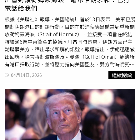
（Marcus Luttrell），其描述阿富汗致命任務的回憶錄曾改
電話給我們
編為電影《紅翼行動》（Lone Survivor）。羅根表示，他
曾將有關伊波加因的資訊傳送給川普，總統回覆：「聽起來
根據《美聯社》報導，美國總統川普於13日表示，美軍已展
很棒。你想要食品藥物管理局批准嗎？我們就來做吧。」盧
開對伊朗港口的封鎖行動，目的在於迫使德黑蘭當局重新開
特雷爾則在儀式中讚賞川普：「你將因此拯救許多生命。這
放荷姆茲海峽（Strait of Hormuz），並接受一項旨在終結
確實徹底改變了我的人生，使其變得更好。」美國食品藥物
持續逾6週中東衝突的協議。川普同時透露，伊朗方面已主
管理局（Food and Drug Administration，FDA）將於下週
動聯繫美方，釋出尋求和解的訊號。報導指出，伊朗迅速做
針對3種迷幻藥物發放國家優先審查憑證。該機構局長馬卡
出回應，揚言將對波斯灣及阿曼灣（Gulf of Oman）周邊所
里（Marty Makary）表示，若這些藥物「符合國家優先事
有港口採取行動，並將壓力指向美國盟友，雙方對峙情勢升
項」，將可加速獲得批准。這是FDA首次對任何迷幻藥提供
高。此舉被視為一場罕見的地緣政治攤牌，可能對全球經濟
繼續閱讀
04月14日, 2026
此類快速審查機制。FDA同時也正採取措施，為伊波加因在
造成重大衝擊，並增加停火協議破裂及戰火再起的風險。此
美國進行首次人體臨床試驗鋪路。由於伊波加因已知有可能
前，旨在緩解衝突的巴基斯坦會談於11日未能取得共識，至
引發致命的心臟問題，川普的決定令許多長期從事迷幻藥研
今亦未傳出重啟談判的具體進展，使區域局勢持續緊繃。川
究的倡議者與學者感到意外。美國國家衛生研究院（NIH）
普證實，封鎖行動已於美東夏令時間13日上午10時正式啟
曾於1990年代短暫資助該藥物的研究，但因其「心血管毒
動。他在白宮
橢圓形辦公室
外對媒體表示，美國無法容許任
性」而終止相關計畫。約翰霍普金斯大學迷幻藥與意識研究
何國家透過封鎖海域對全球施壓，強調「不能讓一個國家勒
中心（Johns Hopkins Center for Psychedelic and
索全世界」。同時，他也暗示外交途徑仍未完全關閉，稱伊
Consciousness Research）主任巴雷特（Frederick
朗方面「已經打電話過來」，並指出「正確的人在今天早上
Barrett）表示：「由於已知的心臟毒性，在美國研究伊波
聯繫，希望能達成協議」，但未進一步說明聯繫者身分及談