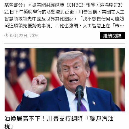
其「合法權利」上妥協，同時對美國抱持不信任態度。伊朗
某些部分」。據美國財經媒體《CNBC》報導，這場原訂於
外交部也表示，目前雙方距離達成協議「既非常遙遠，又非
21日下午稍晚舉行的活動遭到延後。川普宣稱，美國在人工
常接近」，同時指出美方已多次提出「相互矛盾的立場」。
智慧領域領先中國及世界其他國家，「我不想做任何可能妨
與此同時，英國《金融時報》（Financial Times）23日的報
礙這項領先優勢的事情」。他也強調，人工智慧正在「帶來
導則透露，潛在協議內容將建立核談判架構、放寬對伊朗的
極大的益處」，創造了大量的就業機會，而他擔心這項行政
繼續閱讀
05月22日, 2026
制裁，並解凍德黑蘭的海外資產。自4月8日以來，雙方一直
命令「可能會成為阻礙。」《紐約時報》（The New York
維持脆弱的停火狀態，但期間仍不時發生衝突，美國與伊朗
Times）21日引述參與行政命令制定人士的報導指出，該命
持續圍繞荷姆茲海峽進行角力。這場衝突已引發數十年來最
令將授權美國政府預先評估人工智慧模型，以辨識安全漏
嚴重的全球能源危機。美國能源價格攀升進一步推升通膨，
洞。簽署儀式的延後消息最早由《Axios》於21日稍早發
也使外界預期美國聯準會（Fed）可能需要升息。
布。美國白宮在被《CNBC》詢問有關延期原因時，僅引述
川普的說法作為回應。科技巨頭對新興人工智慧產業的大規
模投資，推動了快速成長，並協助帶動股票市場攀上新高，
即便伊朗戰爭以及其他地緣政治衝突因素，持續造成全球經
濟動盪。對人工智慧抱持友善態度的川普政府，樂見產業朝
向相關技術發展的轉變，並採取多項獲得業界領袖支持的措
施，例如支持業界要求，由聯邦政府優先規範人工智慧，而
非讓各州自行制定相關法規。然而，該政府也已開始採取部
油價居高不下！川普支持調降「聯邦汽油
分措施，加強人工智慧監管。本月，聯邦人工智慧標準與創
稅」