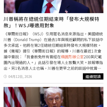
加因一直極為困難。如果這項行政命令能為客觀且科學性的
話內容。英國海事貿易行動辦公室（UKMTO）隨後向航運
研究鋪路，將有助於我們了解它是否真的是比其他療法更優
業者發布通知，指出美軍封鎖範圍涵蓋整個伊朗海岸線，包
越的迷幻治療。」目前尚無任何迷幻藥在美國獲得批准，但
括港口與能源設施。不過，目前尚未接獲非伊朗目的地船隻
川普稱將在總統任期結束時「發布大規模特
已有多種藥物正在大型臨床試驗中，用於治療各類心理健康
航行受阻的通報，但提醒航經該區域的船舶可能面臨軍事活
赦」！WSJ曝適用對象
問題，包括「賽洛西賓」（psilocybin）、「搖頭丸」
動風險。另一方面，船舶追蹤平台MarineTraffic在社群媒體
（MDMA）及「麥角酸二乙醯胺」（LSD）。這些藥物目前
上指出，至少有兩艘接近荷姆茲海峽的油輪，在封鎖行動開
《華爾街日報》（WSJ）引用匿名消息來源指出，美國總統
仍屬非法，與海洛因等藥物同列為第1級管制物質。奧勒岡
始後不久即改變航向，顯示市場對局勢變化高度敏感。分析
川普（Donald Trump）在過去1年與親近顧問的私下談話中
州（Oregon）與科羅拉多州（Colorado）則已將賽洛西賓
指出，在正常情況下，全球約20％的石油貿易需經由荷姆茲
多次承諾，他將在第2任總統任期結束時發布大規模特赦。
治療合法化。
海峽運輸。伊朗實際限制該海域通行後，已導致國際油價上
據《衛報》援引《華爾街日報》的報導，川普在最近1次會
揚，進一步推升中東以外地區的燃料、食品及基本民生物資
議中曾說：「我會赦免所有曾經在
橢圓形辦公室
200英尺範
成本。雖然德黑蘭允許部分被視為友好國家的船隻通行，但
圍內出現過的人。」此話引發在場人士放聲大笑。該報導指
收取高額費用，引發外界批評其將全球經濟作為談判籌碼。
出，另1名消息人士也稱，川普在更早之前的談話中就曾說
過類似的言論，但當時他說的是10英尺內出現過的人。還有
繼續閱讀
04月12日, 2026
消息來源稱，川普曾提出在任期結束時召開記者會，宣布大
規模特赦。對於這項報導，白宮新聞秘書李維特（Karoline
Leavitt）回應稱：「《華爾街日報》應該學會理解玩笑。不
過，總統的特赦權是絕對的。」自第2任期開始以來，川普
已對超過1800人給予寬赦。在他上任的第1天，他便對1500