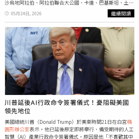
應其人工智慧基礎建設擴張計畫。消息公布後，甲骨文股價
項安排。同時川普還宣稱，美國對阿曼灣伊朗港口的海上封
沙烏地阿拉伯、阿拉伯聯合大公國、卡達、巴基斯坦、土耳
下跌8%。美股曾在前一個交易日收跌，主因是晶片股再度
鎖，將持續至最終協議簽署完成為止。對此，伊朗官方媒體
其、埃及、約旦、巴林等國領導人，以及以色列總理納坦雅
繼續閱讀
05月24日, 2026
遭遇拋售潮，加上美國與伊朗之間的緊張局勢升溫，進一步
《法斯通訊社》在川普宣布該消息後不久便在Telegram上
胡（Benjamin Netanyahu）進行通話，重點皆放在與伊朗
打擊市場情緒。
強調，德黑蘭尚未批准與美國簽署任何初步諒解備忘錄的文
伊斯蘭共和國敲定最終協議條件。川普在貼文中表示：「1
本。在隨後的Telegram貼文中，《法斯通訊社》還嘲笑川
項協議已大致完成談判，目前等待美國、伊朗以及其他多個
普，未能逼迫伊朗在協議草案中添加新內容，於是在發起軍
國家完成最終確認。」他補充，目前協議細節仍在討論中，
事威脅後又戰術性撤退，「現實情況是，到目前為止，伊朗
「將很快公布」，內容包括重新開放對全球能源貿易至關重
不僅沒有給出最終答覆，反而是美國恢復了先前的要求，當
要的戰略荷姆茲海峽。伊朗外交部23日則表示，目前討論中
然，鑑於美國已經接受了伊朗提出的文本，重新審視該文本
的協議第一階段將包括1份諒解備忘錄（Memorandum of
的可能性是存在的。」
Understanding），之後將在30至60天內展開更廣泛的談
判。然而，雙方之間仍存在重大分歧。川普未提及任何與伊
朗核計畫或濃縮鈾相關的協議內容，而這2項議題一直被川
普政府反覆強調是結束戰爭的關鍵條件。伊朗則一直希望將
核談判延後至美國的敵對行動停止後再進行。伊朗半官方的
川普延後AI行政命令簽署儀式！憂阻礙美國
《法斯通訊社》（Fars News Agency）也報導稱，根據伊
領先地位
朗與美國最新交換的文本內容，荷姆茲海峽將持續由伊朗管
理，且川普宣布將重新開放海峽並列入協議內容的相關說
美國總統川普（Donald Trump）於美東時間21日在白宮
橢
法，「並不完整，也與現實情況不符。」《路透社》23日報
圓形辦公室
表示，他已延後原定即將舉行、備受期待的人工
導稱，伊朗首席談判代表已告知巴基斯坦官員，伊朗不會在
智慧（AI）產業行政命令簽署儀式，原因是他「不喜歡其中