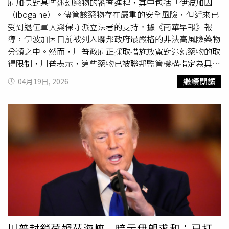
到期，區域局勢發展備受關注。另據伊朗紅新月會表示，美
府加快對某些迷幻藥物的審查進程，其中包括「伊波加因」
方日前扣押的一艘伊朗船隻實際上載有供洗腎病患使用的醫
（ibogaine）。儘管該藥物存在嚴重的安全風險，但近來已
療物資，並指控此舉違反國際法。天主教教宗良十四世
受到退伍軍人與保守派立法者的支持。據《南華早報》報
（Pope Leo XIV）則表態，基於牧者立場，無法支持美國與
導，伊波加因目前被列入聯邦政府最嚴格的非法高風險藥物
以色列對伊朗的戰爭行動，但同時譴責伊朗政府對示威者的
分類之中。然而，川普政府正採取措施放寬對迷幻藥物的取
殺害行為。
得限制，川普表示，這些藥物已被聯邦監管機構指定為具有
潛在突破性的療法。川普在簽署相關行政命令時表示：「今
繼續閱讀
04月19日, 2026
天的命令將確保那些遭受嚴重症狀困擾的人，最終可能有機
會重拾人生，過上更快樂的生活。」這位共和黨總統指出，
他的指示將有助於「大幅加速」迷幻藥物研究與治療的取
得。他補充：「如果這些藥物真的如人們所說那樣有效，將
會產生巨大的影響。」退伍軍人組織與迷幻藥倡議者長期主
張，由西非灌木植物製成的伊波加因，對於創傷後壓力症候
群以及鴉片類藥物成癮等難以治療的疾病具有重大潛力。此
前，川普的衛生部長小羅伯特F甘迺迪（Robert F. Kennedy
Jr.）及其他政府官員已承諾放寬醫療用途迷幻藥取得限制，
而該議題也罕見地獲得跨黨派支持。當天在白宮
橢圓形辦公
室
出席活動的還包括多位高階衛生官員、保守派播客主持人
羅根（Joe Rogan），以及前海軍海豹部隊成員盧特雷爾
川普封鎖荷姆茲海峽 暗示伊朗求和：已打