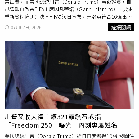
常出賽，而美國總統川普（Donald Trump）事後證實，自
己曾親自致電FIFA主席因凡蒂諾（Gianni Infantino），要求
重新檢視這起判決。FIFA於6日宣布，巴洛貢符合16強出賽
資格，消息一出立即掀起各界討論，比利時足協則痛批此舉
繼續閱讀
07月07日, 2026
「令人震驚且踐踏規則」。川普7日在白宮
橢圓形辦公室
受
訪時表示，他只是要求FIFA重新審視判決，並未要求對方必
須撤銷禁賽。他表示，「我只是要求重新檢視，我沒有說
『你一定要這麼做』。」川普不認為巴洛貢的行為是犯規，
只是兩名球員高速奔跑時碰撞在一起，「他沒有做錯任何
事。」美國隊前鋒巴洛貢（Folarin Balogun）。（圖／達
志／美聯社）這也是川普首度詳細說明自己與因凡蒂諾通話
內容。川普與因凡蒂諾關係密切，而據《CNN》引述知情人
士說法，白宮世界盃工作小組負責人朱利安尼（Andrew
Giuliani）、美國商務部長盧特尼克（Howard Lutnick）及
其他官員，也共同參與協調，希望促使FIFA重新考慮巴洛貢
的禁賽決定。川普強調，他並未要求因凡蒂諾如何處理案
川普又收大禮！鑲321顆鑽石戒指
件，也沒有權力干預FIFA的決策。他表示，最終裁決是由獨
「Freedom 250」曝光 內刻專屬姓名
立委員會作出，並認為委員會做出了正確決定。因凡蒂諾隨
後也在社群平台X發表長文，證實曾接到川普來電，但強調
美國總統川普（Donald Trump）近日再度獲得1份引發關注