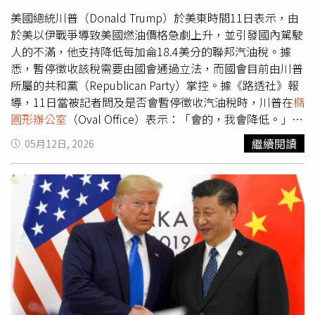
新中心（Center for AI Standards and Innovation）宣布與
「谷歌深智科技」（Google DeepMind）、微軟
美國總統川普（Donald Trump）於美東時間11日表示，由
（Microsoft）以及馬斯克（Elon Musk）旗下人工智慧公司
於美以伊戰爭導致美國燃油價格急劇上升，並引發國內駕駛
「xAI」達成協議，允許該中心在人工智慧模型公開發布前
人的不滿，他支持降低每加侖18.4美分的聯邦汽油稅。據
進行評估。此前川普政府尚未提出明確的人工智慧監管計
悉，暫停徵收該稅需要由國會通過立法，而國會目前由川普
劃，因為擔心任何監管措施都會限制這項技術的發展。3月
所屬的共和黨（Republican Party）掌控。據《路透社》報
初，川普政府宣布了1項人工智慧政策框架，旨在遏制各州
導，11日當被記者問及是否會暫停徵收汽油稅時，川普在
橢
對創新的限制，同時敦促國會解決人工智慧風險，並在與中
圓形辦公室
（Oval Office）表示：「會的，我會降低。」至
國日益激烈的技術競爭中，鞏固美國的領導地位。
於將暫停多久？川普則回應：「直到合適為止。」對此，密
繼續閱讀
05月12日, 2026
蘇里州（Missouri）共和黨參議員霍利（Josh Hawley）表
示，他將於11日提出立法，暫停汽油稅與每加侖24.4美分的
柴油稅90天。自2月28日美以聯軍在談判期間偷襲伊朗以
來，德黑蘭持續封鎖承載全球20%能源的關鍵運輸要道「荷
姆茲海峽」（Strait of Hormuz），導致汽油價格不斷上
漲。根據「美國汽車協會」（AAA）資料，截至11日，美國
汽油平均價格達到每加侖4.52美元，創下自2022年以來最
高水準；2022年的高峰則為每加侖5.01美元。然而，共和
黨籍的美國參議院多數黨領袖圖恩（John Thune）11日並
未就凍結汽油稅做出明確表態。他主張，讓油價下降的最佳