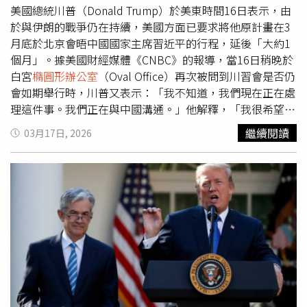
解決方案進行對話。川普16日也確認了這些談判，「我可以
美國總統川普（Donald Trump）於美東時間16日表示，由
告訴你，他們正在和我們談判；那是1個失敗的國家，他們
於與伊朗的戰爭仍在持續，美國方面已要求將他原計畫在3
沒有石油，也沒有任何資源，但他們有很好的土地。」
月底於北京會晤中國國家主席習近平的行程，延後「大約1
個月」。據美國財經媒體《CNBC》的報導，當16日稍晚於
白宮
橢圓形辦公室
（Oval Office）再次被問到川習會是否仍
會如期舉行時，川普又表示：「我不知道，我們現在正在處
理這件事。我們正在與中國溝通。」他解釋，「我很希望能
成行，但因為戰爭，我想要待在這裡。我覺得我必須待在這
繼續閱讀
03月17日, 2026
裡。因此我們已經要求把會面延後大約1個月。我很期待與
他見面，我們的關係非常好。」川普在16日的談話中也強
調，提出延後會面的唯一原因，是他必須留在美國處理戰
爭，「這裡面沒有任何花招。事情很簡單，我們正在打仗。
我認為我待在這裡很重要。」這番言論發表之際，2個經濟
超級大國之間的緊張關係最近似乎再度升溫，其背景包括伊
朗戰爭以及美國宣布對中國展開新的貿易行為調查。就在上
週，川普政府對中國以及其它10幾個國家可能存在的不公平
貿易行為展開新的調查。這些調查是在美國聯邦最高法院推
翻川普政府的大規模關稅措施之後宣布的。此前，包括川普
本人在內的多名川普政府高層官員已暗示，伊朗戰爭可能會