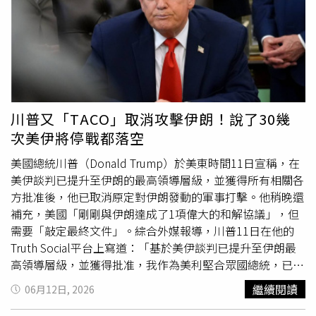
對伊朗進行的打擊和轟炸」，消息發布後，美股隨即上漲。
他還補充：「對伊朗的海軍封鎖將持續執行，直到這項協議
正式完成為止。簽署的時間與地點將很快公布。」在川普宣
布相關消息後，西德州中級原油（WTI）期貨下跌2.58%，
收於每桶87.71美元。布蘭特原油（Brent Crude）期貨則重
挫2.92%，收於每桶90.38美元。2項油價指標在收盤後仍持
續走低。在上述言論發布前，市場情緒一度相當緊張。此
川普又「TACO」取消攻擊伊朗！說了30幾
前，川普在另一篇「真實社群」貼文中威脅，美國將於「今
次美伊將停戰都落空
晚對伊朗展開非常猛烈的打擊」川普當時還聲稱：「在不久
的將來，我們將接管哈爾克島（Kharg Island）以及其他石
美國總統川普（Donald Trump）於美東時間11日宣稱，在
油基礎設施據點，並全面掌控伊朗的石油與天然氣市場。」
美伊談判已提升至伊朗的最高領導層級，並獲得所有相關各
對此，美國投資顧問公司「Globalt Investments」資深投
方批准後，他已取消原定對伊朗發動的軍事打擊。他稍晚還
資組合經理馬丁（Thomas Martin）表示：「市場似乎並未
補充，美國「剛剛與伊朗達成了1項偉大的和解協議」，但
因西亞衝突而受到太大影響。目前公布的通膨報告顯示，較
需要「敲定最終文件」。綜合外媒報導，川普11日在他的
高的油價並未真正傳導至其他領域，因此經濟基本面依然相
Truth Social平台上寫道：「基於美伊談判已提升至伊朗最
當穩健。整體而言，對市場來說大致仍維持原有狀態。」美
高領導層級，並獲得批准，我作為美利堅合眾國總統，已取
國勞工統計局（Bureau of Labor Statistics）11日公布，5
消原定今晚對伊朗實施的打擊與轟炸行動。」川普稍後在
橢
繼續閱讀
06月12日, 2026
月生產者物價指數（PPI）上升1.1%，這高於《道瓊》
圓形辦公室
也聲稱，他預計將在「未來幾天內」簽署協議，
（Dow Jones）調查經濟學家原先預估的0.7%。不過，剔
最快可能於本週末簽署，而簽署地點可能位於歐洲。然而，