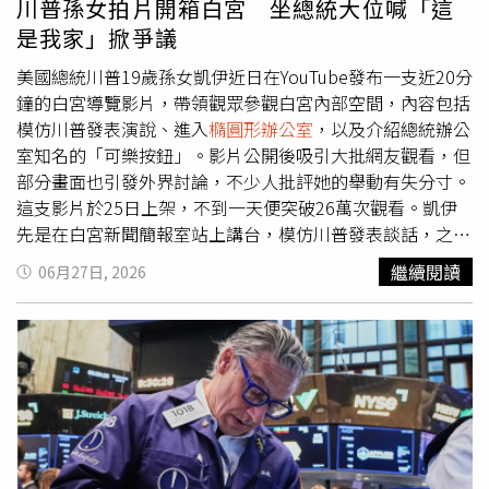
川普孫女拍片開箱白宮 坐總統大位喊「這
Donald John Trump（於安特衛普為唐納．約翰．川普打
是我家」掀爭議
造）」字樣。比利時安特衛普世界鑽石中心（AWDC）特別
打造1枚名為「Freedom 250」的紀念戒指送給美國總統川
美國總統川普19歲孫女凱伊近日在YouTube發布一支近20分
普（Donald Trump）。（圖／達志／美聯社）值得注意的
鐘的白宮導覽影片，帶領觀眾參觀白宮內部空間，內容包括
是，這份禮物送出的時機，正值比利時鑽石產業成功爭取美
模仿川普發表演說、進入
橢圓形辦公室
，以及介紹總統辦公
國取消鑽石進口關稅之後。AWDC去年曾宣布，美國已恢復
室知名的「可樂按鈕」。影片公開後吸引大批網友觀看，但
對安特衛普每年逾20億美元拋光鑽石出口的零關稅待遇。
部分畫面也引發外界討論，不少人批評她的舉動有失分寸。
AWDC表示，雖曾向歐盟提供意見協助關稅談判，但並未直
這支影片於25日上架，不到一天便突破26萬次觀看。凱伊
接遊說川普政府。白宮官員透露，目前戒指尚未正式交到川
先是在白宮新聞簡報室站上講台，模仿川普發表談話，之後
普手中，未來將由駐比利時大使懷特親自轉交，之後預計陳
進入
橢圓形辦公室
，坐上總統辦公椅，並向鏡頭展示俗稱
繼續閱讀
06月27日, 2026
列於白宮
橢圓形辦公室
。雖然這枚戒指估價僅約2.5萬至3.5
「可樂按鈕」的紅色按鍵，笑稱只要按下按鈕，就會有人送
萬美元，遠不及卡達先前贈送、價值約4億美元、後來被川
來健怡可樂。除了介紹白宮設施外，凱伊也在影片中開玩笑
普指定改裝為新一代「空軍一號」的專機，但仍因設計奢華
表示，白宮如今有許多金色裝飾，並打趣說爺爺「最討厭金
及政治象徵濃厚，引發外界關注。美聯社引述多位美國倫理
色」，隨後又笑著澄清只是玩笑話，因為金色其實正是川普
專家指出，川普接受此類高價私人贈禮，已偏離歷任總統長
最喜歡的風格。川普孫女進白宮拍攝影片挨轟。（圖／翻攝
期避免收受私人豪禮的慣例。根據美國規定，總統可自行判
YouTube／＠ Kai Trump）據了解，影片拍攝於14日，當天
斷禮物屬於個人或國家所有，但若來自外國政府，原則上須
川普在白宮南草坪舉辦「UFC Freedom 250」格鬥賽活
經國會同意，或由總統自行支付等值金額後才能留作私人收
動，慶祝自己80歲生日及美國建國250週年，凱伊也趁活動