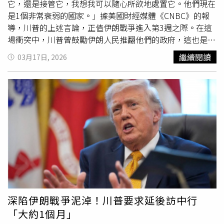
它，還是接管它，我想我可以隨心所欲地處置它。他們現在
是1個非常衰弱的國家。」據美國財經媒體《CNBC》的報
導，川普的上述言論，正值伊朗戰爭進入第3週之際。在這
場衝突中，川普曾鼓勵伊朗人民推翻他們的政府，這也是他
當初發動這場戰爭所提出的一系列目標之一。川普最近暗
繼續閱讀
03月17日, 2026
示，在美國於伊朗達成目標之後，他將把注意力轉向古巴。
他曾威脅要對這個加勒比海國家進行1次「友好的接管」。
數十年來，古巴一直是美國的對手，唯一短暫的緩和時期是
在歐巴馬（Barack Obama）擔任美國總統期間。上述併吞
古巴的威脅，是川普2.0侵略性外交政策的最新例子。除了
對伊朗的戰爭之外，川普今年1月還非法綁架了委內瑞拉
（Venezuela）總統馬杜洛（Nicolás Maduro）。此外，他
也多次表達希望佔領丹麥的自治領地格陵蘭
（Greenland），並將加拿大變成美國的「第51個州」。在
綁架馬杜洛之後，白宮實際上對哈瓦那（Havana）實施了
能源封鎖，阻止來自委內瑞拉的石油輸往古巴，此舉導致這
個加勒比海島國在近期爆發能源與經濟危機。古巴電網營運
深陷伊朗戰爭泥淖！川普要求延後訪中行
商16日也表示，該國的國家電網已經崩潰，導致約1000萬
「大約1個月」
人面臨停電。古巴上週證實，他們正在與川普政府就可能的