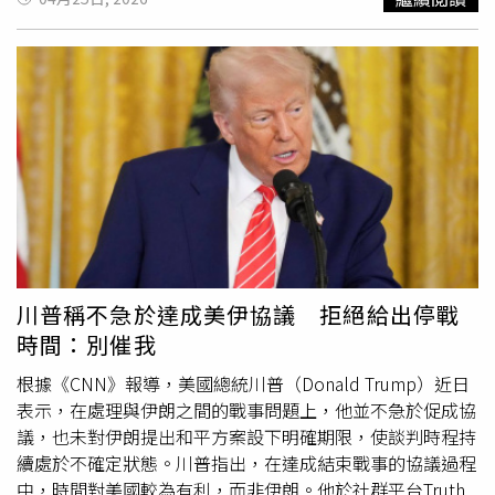
藉由針對美國企業來「輕鬆賺錢」的人，「我們一直在關注
這件事，我們可以很輕易地應對，只要對英國課徵高額關稅
就可以，所以他們最好小心一點。如果他們不取消這項稅，
我們很可能會對英國課徵高額關稅。」但他未提供具體數
字。報導補充，執政的英國「工黨」（Labour Party）政府
先前曾為該稅收辯護，認為這是1項重要的財政措施，因為
在2024至2025財政年度，該稅約帶來8億英鎊的收入。當美
國與英國於去年5月達成貿易協議時，這項措施並未改變，
不過川普本月稍早對英國媒體《天空新聞》（Sky News）
表示，協議條款「隨時都可以改變。」川普的上述發言，是
他在過去數週猛烈批評英國首相施凱爾（Keir Starmer）後
發表的，而此時也正值英國國王查爾斯三世（King Charles
川普稱不急於達成美伊協議 拒絕給出停戰
III）與王后卡蜜拉（Queen Camilla）即將展開為期4天的訪
時間：別催我
美行程前。英國國王與王后預計於27日前往美國，並預期將
在白宮（White House）與川普會面。
根據《CNN》報導，美國總統川普（Donald Trump）近日
表示，在處理與伊朗之間的戰事問題上，他並不急於促成協
議，也未對伊朗提出和平方案設下明確期限，使談判時程持
續處於不確定狀態。川普指出，在達成結束戰事的協議過程
中，時間對美國較為有利，而非伊朗。他於社群平台Truth