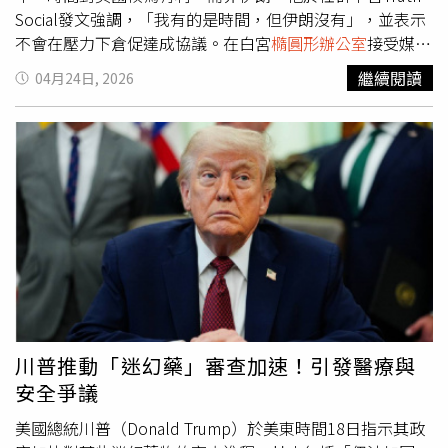
Social發文強調，「我有的是時間，但伊朗沒有」，並表示
不會在壓力下倉促達成協議。在白宮
橢圓形辦公室
接受媒體
提問時，川普進一步說明談判進度，強調「不要催促我」，
繼續閱讀
04月24日, 2026
並指出伊朗目前正處於內部動盪之中，因此美方選擇給予對
方時間處理內部問題，「他們現在很混亂，所以我們想給他
們一點時間來解決一些問題。」他同時提到，美國對伊朗目
前實際領導者的情況並不明確。針對軍事層面，川普明確表
示不會對伊朗動用核武。不過，隨著荷莫茲海峽（Strait of
Hormuz）局勢升溫，他已下令美國海軍對任何在該海域布
設水雷的伊朗船隻採取強硬行動，包括「開火擊沉」。此
外，川普透露，他在談判中曾向伊朗提出「道德請求」，要
求對方不要處決8名女性示威者。然而，伊朗官員否認有計
畫處決女性抗議者的說法。對於川普指稱伊朗高層因內鬥而
分裂，伊朗總統裴澤斯基安（Masoud Pezeshkian）與國會
議長加利巴夫（Mohammad Bagher Ghalibaf）則發表一致
川普推動「迷幻藥」審查加速！引發醫療與
聲明，強調國內團結穩定，否認存在領導層分裂情況。另一
安全爭議
方面，多名知情人士透露，川普預計將在白宮參與部分以色
列與黎巴嫩的直接會談，而黎巴嫩為期10天的停火協議即將
美國總統川普（Donald Trump）於美東時間18日指示其政