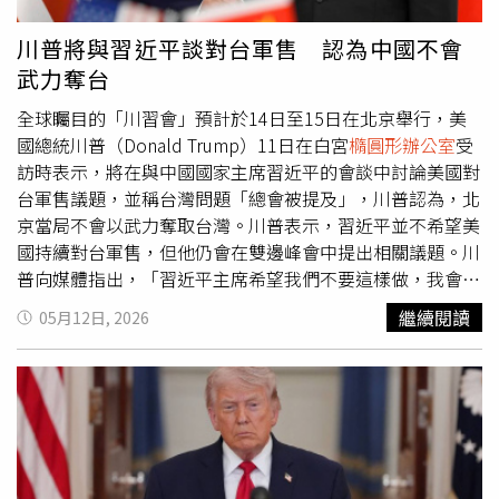
方法是重新開放荷姆茲海峽，並指出相關稅收也用於道路修
繕，「我們會看看黨內成員的立場。」今年3月，部分民主
川普將與習近平談對台軍售 認為中國不會
黨（Democratic Party）人士，包括亞利桑那州（Arizona）
武力奪台
參議員凱利（Mark Kelly），率先提議暫停這項每月可帶來
約25億美元道路維護資金的稅收，直到10月為止。自2008
全球矚目的「川習會」預計於14日至15日在北京舉行，美
年以來，已有超過2750億美元被從一般基金轉移用於道路
國總統川普（Donald Trump）11日在白宮
橢圓形辦公室
受
修繕，其中包括2021年基礎建設法案中的1180億美元。燃
訪時表示，將在與中國國家主席習近平的會談中討論美國對
油成本上升也可能推高食品雜貨與其他商品價格，這對試圖
台軍售議題，並稱台灣問題「總會被提及」，川普認為，北
在11月期中選舉（midterm elections）中維持國會控制權
京當局不會以武力奪取台灣。川普表示，習近平並不希望美
的川普與共和黨而言，是1項政治弱點。對此川普表示，他
國持續對台軍售，但他仍會在雙邊峰會中提出相關議題。川
知道這項稅收僅占消費者整體汽油成本中的一小部分，「但
普向媒體指出，「習近平主席希望我們不要這樣做，我會談
那仍然是錢。」與此同時，川普也已採取其他多項平抑能源
論這項議題，這是我要討論的眾多議題之一。」針對外界關
繼續閱讀
05月12日, 2026
價格的措施，例如從戰略石油儲備（Strategic Petroleum
注的台海情勢，川普則淡化中國可能對台動武的風險。他表
Reserve）借出原油，以及暫時豁免被稱為「瓊斯法令」
示，「我不認為會發生這種事，我想我們會沒事的。」川普
（Jones Act）的「1920年商船法令」，以便更容易在美國
進一步指出，自己與習近平維持良好關係，並認為習近平知
境內運輸石油、燃料與肥料。曾擔任前總統小布希
道他不希望看到台海發生衝突。川普也提到，美國距離台灣
（George W. Bush）白宮能源顧問、現任拉皮丹能源集團
相當遙遠，但中國與台灣地理位置接近。他表示，「他離台
（Rapidan Energy Group）創辦人兼總裁麥納利（Bob
灣只有67英里。」同時也強調，日本以及區域周邊國家對台
McNally）表示，如果戰爭持續阻礙西亞地區的能源運輸，
灣提供許多支持。此次北京峰會將是川普自2017年以來首