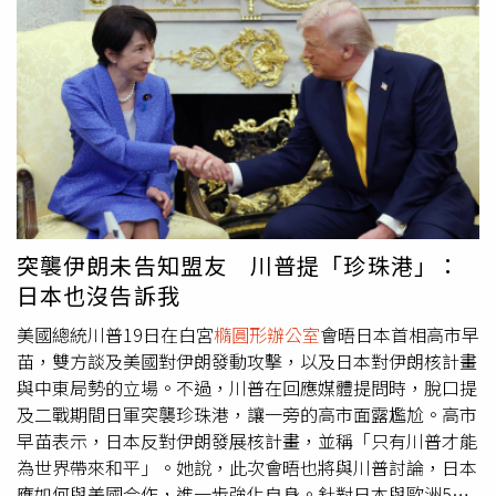
基金的1筆20億美元交易。這筆交易有助於提升該家族數位
透過中間渠道接收提案，目前正進行評估與審查。川普進一
貨幣的正當性。川普亦赦免了前共和黨籍眾議員桑托斯
步指出，在與美國及以色列數週衝突之後，伊朗方面有意促
（George Santos）。桑托斯此前已對電信詐欺與身分盜用
成協議。他表示，對方顯然希望達成共識，並形容伊朗軍事
罪名認罪。川普將其7年刑期減刑，使其在服刑3個月後獲
能力受到重大削弱，包括海軍與空軍實力，以及通訊系統均
釋。川普當時還公開宣稱，「他說謊說得很誇張，但他百分
遭到影響。此番言論被視為川普態度的轉變。此前他在白宮
之百支持川普。」
曾表態不支持停火，但如今則強調談判已有實質進展。他解
釋，立場改變是因為雙方開始進行具建設性的對話。川普同
時重申，美方在任何協議中的核心條件，仍是伊朗不得發展
核武。他強調，相關立場始終如一，並稱雙方目前正針對此
議題進行討論。華府官員透露，潛在談判可能透過巴基斯坦
突襲伊朗未告知盟友 川普提「珍珠港」：
或土耳其等國進行斡旋，由美方高層談判代表與中間人共同
日本也沒告訴我
參與。在衝突持續之際，外交行動也同步升溫。另一方面，
伊朗官員已承認與美國存在間接接觸，但強調任何協議都必
美國總統川普19日在白宮
橢圓形辦公室
會晤日本首相高市早
須建立在國際法框架下，並需解除對伊制裁，才能具備實質
苗，雙方談及美國對伊朗發動攻擊，以及日本對伊朗核計畫
意義。
與中東局勢的立場。不過，川普在回應媒體提問時，脫口提
及二戰期間日軍突襲珍珠港，讓一旁的高市面露尷尬。高市
早苗表示，日本反對伊朗發展核計畫，並稱「只有川普才能
為世界帶來和平」。她說，此次會晤也將與川普討論，日本
應如何與美國合作，進一步強化自身。針對日本與歐洲5國