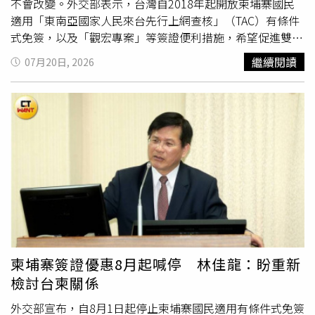
不會改變。外交部表示，台灣自2018年起開放柬埔寨國民
適用「東南亞國家人民來台先行上網查核」（TAC）有條件
式免簽，以及「觀宏專案」等簽證便利措施，希望促進雙邊
交流與民間往來。不過，近年柬埔寨政府多次公開配合中國
繼續閱讀
07月20日, 2026
發表貶抑台灣主權，甚至隱含支持
武力犯台
的不當言論，包
括今年初提及「台灣問題屬中國內政」等內容，已損害我國
國家尊嚴與人民情感。外交部也指出，加上近期多起跨國重
大詐騙案件也與柬埔寨有關，因此決定自8月1日起，停止對
柬埔寨國民適用相關簽證便利措施，未來柬埔寨民眾若欲來
台，須依規定向我國駐外館處申辦適當簽證，不再適用現行
的有條件式免簽及相關優惠措施，至於日後是否恢復，將視
未來柬方對台政策再行評估。針對台灣取消免簽等相關便利
措施，根據《柬中時報》報導，柬埔寨外交與國際合作部19
日發表聲明指出，柬埔寨政府始終將台灣視為中國的一個
省，並堅定奉行「一中政策」，強調此一立場不會改變。此
外，中國駐柬埔寨大使館也轉發相關聲明，表示「柬埔寨政
柬埔寨簽證優惠8月起喊停 林佳龍：盼重新
府不懼壓力，重申堅定奉行一個中國政策」。據悉，外交部
檢討台柬關係
長林佳龍18日表示，近年柬埔寨政府在涉及台灣議題上，多
次附和中國立場，不僅扭曲「一個中國」論述，更公開支持
外交部宣布，自8月1日起停止柬埔寨國民適用有條件式免簽