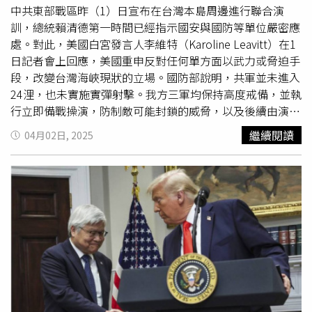
中共東部戰區昨（1）日宣布在台灣本島周邊進行聯合演
訓，總統賴清德第一時間已經指示國安與國防等單位嚴密應
處。對此，美國白宮發言人李維特（Karoline Leavitt）在1
日記者會上回應，美國重申反對任何單方面以武力或脅迫手
段，改變台灣海峽現狀的立場。國防部說明，共軍並未進入
24浬，也未實施實彈射擊。我方三軍均保持高度戒備，並執
行立即備戰操演，防制敵可能封鎖的威脅，以及後續由演轉
戰等各項行動。陸委會回應，中共窮兵黷武的軍事挑釁行
繼續閱讀
04月02日, 2025
徑，不僅升高台海局勢緊張，更嚴重破壞區域和平穩定，威
脅全球安全，是不折不扣的「麻煩製造者」，不僅與其所宣
稱的「世界和平建設者」背道而馳，更讓國際社會認清其所
謂的全球安全、文明倡議只是謊言。陸委會強調，中共不放
棄
武力犯台
，持續對台軍事恫嚇，不僅證明其對台強烈敵意
和侵台野心，更坐實其就是我方「反滲透法」所定義的「境
外敵對勢力」。美國白宮在1日記者會上被問到此事，李維
特指出川普（Donald Trump）強調維持台海的和平，鼓勵
用和平的方案解決兩岸問題，並重申美國反對任何片面以武
力或脅迫行為，改變台灣海峽現狀的立場。