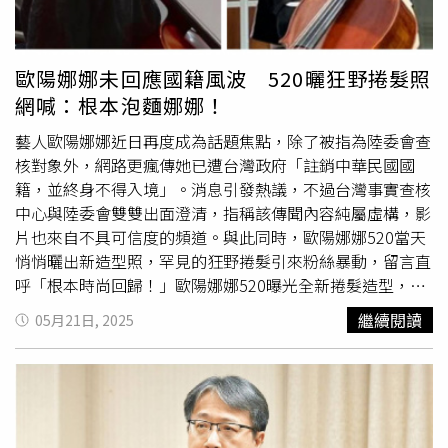
一般民眾可以嗎？吳宗憲建議民眾，不妨去上網查查什麼是
犯台後的重建成本，以及使用武力後的民族仇恨情緒，從學
「法西斯政府」，他眼中的台灣，其實就正在邁向法西斯，
界的眼光看，使用武力未必是理性的盤算。馬準威分析，美
因為法西斯其實也非常強調「團結」，而且是民族的團結，
國之所以常宣揚2025、2027共軍犯台可能，不能排除與美
歐陽娜娜未回應國籍風波 520曬狂野捲髮照
跟著「團結」後面的就是排他性，強調「國家至上」，這些
國國防部門常宣揚「中國威脅論」也有關，畢竟有威脅、才
網喊：根本泡麵娜娜！
不是他講的，是許多國際政治學者的定義，學者並分析，包
更容易從國會要到預算支持。而外館在這樣的威脅氛圍下，
括戰爭、動亂都是法西斯主義者實現民族復興的重要手段，
也不能什麼事都不做，因此各大外館都會有撤僑計畫，這也
藝人歐陽娜娜近日再度成為話題焦點，除了被指為陸委會查
法西斯主義者也並不討厭戰爭，這些研究其實在網路上其實
是文官體系下的標準作業程序。他還說，如果真的開戰，美
核對象外，網路更瘋傳她已遭台灣政府「註銷中華民國國
都能找得到。吳宗憲擔憂 ，民進黨政府今天作為，似乎也
國要幫忙，還必須要符合兩前提，第一，台灣不能宣布台
籍，並終身不得入境」。消息引發熱議，不過台灣事實查核
正在邁向法西斯的道路上，大家不妨去翻閱歷史，當年希特
獨，否則美軍師出無名；第二，台灣要展現足夠自衛決心。
中心與陸委會雙雙出面澄清，指稱該傳聞內容純屬虛構，影
勒是否也曾針對猶太人提出「危害國家團結」的說法，對比
綜合上述兩者，才能對美國民間有交代，他直言，AIT若推
片也來自不具可信度的頻道。與此同時，歐陽娜娜520當天
猶太人後來的悲慘遭遇，賴總統所謂的「雜質說」，怎麼能
波助瀾，欲提高台灣的民防能量，也合情合理。與馬準威對
悄悄曬出新造型照，罕見的狂野捲髮引來粉絲暴動，留言直
不令人格外憂慮，這也決不是一個民選國家元首應該說出的
談的清大兼任助理教授何志勇指出，對於2027年犯台一
呼「根本時尚回歸！」歐陽娜娜520曝光全新捲髮造型，面
話，雖然「 一個國家有選舉，也可能走向獨裁」。
事，臺灣的翻譯用字頗為特殊，因為英文原文其實都講，中
對國籍假訊息風波未正面回應。（圖／翻攝自IG）從歐陽娜
繼續閱讀
05月21日, 2025
共2027年足以(able)具有犯台能力（capability），台灣卻
娜的社群平台上的照片可見，她在520當天分享與知名運動
翻譯成「2027年就會犯台」，這樣的翻譯，其實已經相當
品牌合作的新形象照。照片中她一改過往的長直髮，換上蓬
扭曲原文意涵。不過，何志勇也說，近期民間單位舉辦「台
鬆的QQ捲髮，配上橘色腮紅與亮眼牙鑽，展現甜酷風格，
海防衛兵推」，邀請美軍前太平洋總司令布萊爾上將
造型激似姑姑歐陽菲菲早年風格。粉絲留言直呼：「根本泡
(Admiral Dennis Blair)，他提到台灣人有兩種想法非常危
麵娜娜」、「復古又時尚」、「太太太美了！」，不過對於