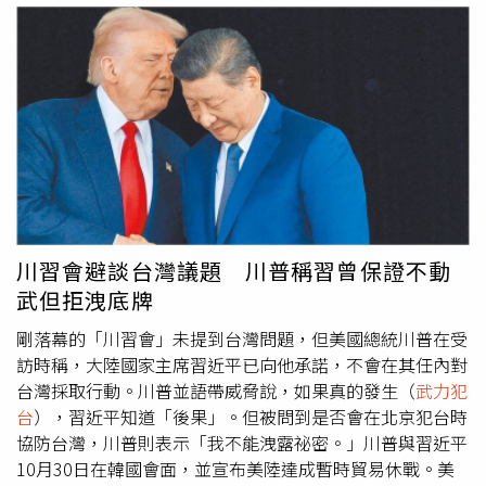
邦參議員麥康奈（Mitch McConnell）住院卻未公開病情，
清楚知道危急時如何前往避難室、要做什麼、由誰組織、誰
都曾引發討論。如今這位長年活躍於外交、安全及印太事務
負責領導。他指出，尤其是面對可能的城鎮戰，林口、淡
的重量級參議員辭世，也為美國政壇與國際外交投下震撼
水、基隆等為解放軍易登陸地區，更應推動大規模撤離訓
彈。
練，以及軍隊實地入駐的演習規劃。侯漢廷並要求政府自
2026年起將兵役延長至兩年，教召改為每人一年一次，同
時延長服役年齡與期間，所有性別皆須服役、真正落實全民
皆兵。他更具體主張，自2026年起役男女應禁止出境，以
防止逃兵情況。此外，他指出，依《民防法》規定，百人以
上的公司、大樓、學校均須組成防護團協助執行軍事勤務，
政府現在就必須依法行政，強制要求至少每年一次模擬演
川習會避談台灣議題 川普稱習曾保證不動
練，教導如何執行相關勤務。針對國防資源，侯漢廷認為軍
武但拒洩底牌
事預算必須增加，所得稅應調高，全民共同提高稅收以支應
國防支出；同時刪減不必要的社會福利，優先充實國防，並
剛落幕的「川習會」未提到台灣問題，但美國總統川普在受
可先從刪減政務人員薪水開始。他也強烈反對國民黨提出的
訪時稱，大陸國家主席習近平已向他承諾，不會在其任內對
「嚴審預算、要求美國先到貨」的立場，質疑「怎麼可以質
台灣採取行動。川普並語帶威脅說，如果真的發生（
武力犯
疑美國？為何要讓民進黨有機會扣上的帽子？」侯漢廷批
台
），習近平知道「後果」。但被問到是否會在北京犯台時
評，上述措施才是真正的「備戰」。政府若什麼都不做，只
協防台灣，川普則表示「我不能洩露祕密。」川普與習近平
發一本小橘書，才是真正在弱化國防。他強調，以上主張完
10月30日在韓國會面，並宣布美陸達成暫時貿易休戰。美