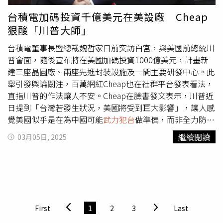
台積電加碼投資千億美元在美設廠 Cheap
狠酸「川普大師」
台積電董事長暨總裁魏哲家日前突訪白宮，與美國前總統川
普會面，隨後宣布將在美國加碼投資1000億美元，計畫新
建三座晶圓廠、兩座先進封裝設施及一間主要研發中心。此
舉引發輿論關注，百萬網紅Cheap也在社群平台發表看法，
直指川普的作法讓人不安。Cheap在臉書發文表示，川普近
日提到「台灣若發生狀況，美國將受到巨大影響」，讓人感
覺美國似乎是在為中國可能
武力犯台
做準備，而非全力防止
危機發生。他也比喻，台灣就像一棟存有貴重物品的房子，
繼續閱讀
03月05日, 2025
而中國則是虎視眈眈的強盜，然而美國的做法並非強化防
禦，而是將房內最值錢的東西先搬回自己家，似乎默許強盜
可能會闖入的事實。此外，Cheap也提及川普在選前曾指控
「台灣偷走美國的晶片」，當時部分川普支持者辯稱這是媒
體斷章取義。然而現今川普對台積電的發言又被解讀為支持
台灣，Cheap對此提出質疑，認為「川普的言論是否需經特
First
1
2
3
Last
定解讀才能理解？」並用諷刺語氣表示：「川普這是負責任