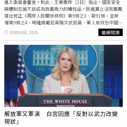
國及其盟國的資源將被消耗，削弱本可用於強化印太軍事部
進入委員會審查。對此，王美惠昨（2日）指出，國家安全
署的實力，這也將使中國重新評估行動風險。報導中提到，
與體制忠誠不該成為政黨角力的犧牲品。民進黨立法院黨團
過去盧比歐曾明確表示，美國反對任何以武力、脅迫或強制
提出修正《兩岸人民關係條例》第9條之3、第91條，並新
手段改變台灣現狀的企圖。盧比歐如今也強調，這是美國自
增第9條之4，明確規範若高階文武官員、軍人有效忠中國、
1970年代末以來持續堅持的立場，未來也不會改變。但若
替中共統戰等行為，可依法剝奪部分或全部退休金；對於公
繼續閱讀
05月03日, 2025
中國在深夜突襲台灣，美國會信守承諾，全力防止這種情況
開支持
武力犯台
者，也將開罰。同時規範校長若鼓吹武統，
發生。針對美中關係與經濟依賴問題，盧比歐表示，中國崛
也將比照處罰，防止敵國滲透教育體系。王美惠強調，這項
起是事實，美國若不想處於對中國過度依賴的局勢，就必須
修法是為了守護台灣體制與民主價值，「不能讓吃台灣米、
強化本土產業。盧比歐提到，川普政府推動關稅政策的主
領台灣俸的人，轉身替中國說話」。她指出，提案目的在於
軸，便是確保美國重新掌握戰略供應鏈，包括稀土、藥品等
建立明確法律依據，讓國家有處理背叛行為的法源依據，並
關鍵產業，避免讓這些核心能力落入中國控制。在亞太布局
非針對特定族群或政治立場。針對國民黨提出復議阻擋法案
方面，盧比歐也解釋，美國是太平洋國家，與區域內如日
進入審查程序，王美惠痛批是「惡質封殺」，認為這種關係
本、韓國等國的聯盟關係深厚，不會被中國逐出印太。
台灣主權的修法，應該公開討論、集體守護。「人民看得一
清二楚，誰在捍衛台灣、誰在拖累國家，國會應回歸民主討
論，不能讓這樣重要的法案被冷凍。」她呼籲各黨派應本於
國安立場審慎面對。
解放軍又軍演 白宮回應「反對以武力改變
現狀」