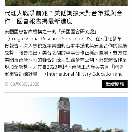
梁文傑進一步說明，錢麗是遭人多項檢舉，其中包括經營名
為「中國人民解放軍」的社團，該社團曾發表主張武統及主
代理人戰爭前兆？美低調擴大對台軍援與合
張以武力消滅中華民國主權的言論，成為主管機關重要審認
作 國會報告揭最新進度
依據。不過，錢麗即使被註銷戶籍，仍保有外來人口長期居
留資格，未喪失在台工作權利，亦可繼續享有勞健保等社會
美國國會智庫機構之一的「美國國會研究處」
福利。
（Congressional Research Service，CRS）在7月底發布1
份報告，深入檢視近年美國對台軍事援助與安全合作的發展
趨勢。報告指出，美台之間的軍事合作正穩步擴展，雙方在
美國及台灣本地的聯合訓練活動雖多未公開，但整體合作呈
現加深趨勢。尤其自2023年起，台灣正式參與美國「國際
軍事暨訓練計畫」（International Military Education and
Training，IMET），進一步提升兩軍聯合作戰與戰力互通的
繼續閱讀
08月05日, 2025
能力。據《中央社》的報導，CRS指出，歷來美國對台軍售
是強化台灣防衛能力的主要手段，大多透過「外國軍事銷售
制」（Foreign Military Sales，FMS）進行。自2015年到
2025年，美國行政部門向國會通報的FMS總額超過280億美
元，約合新台幣8372億元。除了傳統的FMS管道，2021至
2023年間的第117屆美國國會還通過《台灣增強韌性法案》
（Taiwan Enhanced Resilience Act），提供美國政府更多