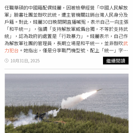
重點放在貿易議題。當被問及與習近平在韓國達成的貿易協
任職華碩的中國籍配偶錢麗，因被檢舉經營「中國人民解放
議時，川普表示，「我一直認為，如果我們能達成好的協
軍」臉書社團並鼓吹武統，遭主管機關註銷台灣人民身分及
議，與中國和睦相處總比不和睦要好」。他補充道，「我認
戶籍。對此，錢麗30日晚間開直播喊冤，表示自己一向主張
為中美相處融洽非常重要，而且我們高層之間也相處非常融
「和平統一」，強調「支持解放軍威懾台獨，不等於支持武
洽。」
統」，認為政府的處置是「行政暴力」。錢麗表示，自己作
為解放軍社團的管理員，長期立場是和平統一，並非鼓吹
武
力犯台
。她指出，僅是分享戰鬥機型號、配上「統一」字樣
的貼文，就被認定為支持武統，斥責主管機關「斷章取
繼續閱讀
10月31日, 2025
義」，不符比例原則。她強調，台獨才是破壞兩岸和平的根
源，「台獨頑固分子，代表不了全台灣無辜人民」。並呼籲
所有「被民進黨台獨勢力迫害的台灣同胞」與「不支持台獨
分裂國土的華夏子孫」團結反對台獨。錢麗透露，已於9月1
日依法提起行政訴願，未來也將透過行政訴訟途徑維護自身
權益。針對媒體報導她指控華碩CEO涉台獨，她否認並稱遭
誹謗，已另案提起妨害名譽刑事訴訟。對此，陸委會副主委
暨發言人梁文傑30日在例行記者會表示，錢麗案由內政部召
集相關機關審查後，依據相關規定認定其言行有「危害國家
安全及社會安定之虞」，因此廢止其台灣人民身分及戶籍。