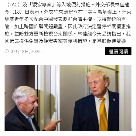
武力犯台
，已對我國主權及人民安全造成衝擊。林佳龍也提
（TAC）及「觀宏專案」等入境便利措施。外交部長林佳龍
到，近年多起跨國詐騙案件與柬埔寨有關，對台灣社會造成
今（18）日表示，外交往來應建立在平等互惠基礎上，但柬
嚴重危害，政府也將持續透過外交管道與對方交涉，因此基
埔寨近年多次配合中國發表貶抑台灣主權、支持武統的言
於對等原則，「我們將先停止給予柬埔寨特殊待遇，也希望
論，加上跨國詐騙問題嚴重，因此政府決定暫停相關優惠措
柬埔寨面對，跟台灣諮商，重新檢討台柬關係」。林佳龍18
施，並盼雙方重新檢視台柬關係。林佳龍今天受訪指出，我
日表示，將停止對柬埔寨提供特殊待遇措施，並盼雙方重新
國過去提供免簽及觀宏專案等便利措施，是基於促進雙邊交
檢討台柬關係。（圖／周志龍攝）
流的善意，但柬埔寨並未以對等方式回應台灣，雙方互惠基
繼續閱讀
07月18日, 2026
礎已受到影響。他表示，近年柬埔寨政府在涉及台灣議題
上，多次附和中國立場，不僅扭曲「一個中國」論述，更公
開支持
武力犯台
，已對我國主權及人民安全造成衝擊。林佳
龍也提到，近年多起跨國詐騙案件與柬埔寨有關，對台灣社
會造成嚴重危害，政府也將持續透過外交管道與對方交涉。
基於對等原則，外交部先停止提供相關簽證便利措施，希望
柬埔寨能正視問題，與台灣展開對話，共同檢討雙邊關係。
林佳龍強調，台灣始終希望與柬埔寨維持平等、互惠且友善
的交流，也相信這有助於雙方人民及柬埔寨未來發展，但台
灣無法接受任何損害國家利益、貶抑主權或支持
武力犯台
的
作為。