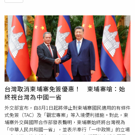
台灣取消柬埔寨免簽優惠！ 柬埔寨嗆：始
終視台灣為中國一省
外交部宣布，自8月1日起將停止對柬埔寨國民適用的有條件
式免簽（TAC）及「觀宏專案」等入境便利措施。對此，柬
埔寨外交與國際合作部發表聲明，柬埔寨始終將台灣視為
「中華人民共和國一省」，並表示奉行「一中政策」的立場