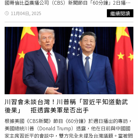
全符合理賴清德與青鳥們所說的「備戰、增加實力」邏輯，
國哥倫比亞廣播公司（CBS）新聞節目「60分鐘」2日播出
誰反對，誰才是在削弱國防、誰才是真正的中共同路人。
川普的專訪。川普再次提到，在他與習近平的會談中，「台
繼續閱讀
11月04日, 2025
灣這個話題從未被提起」。稱習承諾 不在其任內動武CBS主
播歐唐納爾（Norah O’Donnell）追問川普，「我知道你
曾表示，習近平不敢在你任內對台灣採取軍事行動。但如果
他真這麼做呢？你會下令美軍保衛台灣嗎？」川普說，「他
（習近平）了解那個問題的答案」。川普又表示，在川習會
上，習近平完全沒提起台灣，人們對此有點訝異。習之所以
沒提台灣，「因為他明白這一點，他非常明白」。但川普拒
絕詳述，稱「我不想洩露，我不能洩露我的祕密，對方曉得
的。」他還說，習及他的官員也公開說過，「我們絕不會在
川普總統任內採取任何行動」，因為他們明白後果。美媒指
出，川普的說法應可讓台北的官員稍感安心，相信美國會繼
續在軍事上支持台灣。先前川普曾抱怨，台灣奪走美國的晶
川習會未談台灣！川普稱「習近平知道動武
片產業，也應該在自我防衛上做得更多，這番言論引發台灣
後果」 拒透露美軍是否出手
的擔憂。陸方聲明 不允許台灣分裂川普從大選前至當選
後，多次在受訪時拒答是否保衛台灣。川普有一次受訪時
根據美國《CBS新聞》節目《60分鐘》於週日播出的專訪，
稱，「只有笨蛋才會洩露底牌」。另有一次還說，他不需要
美國總統川普（Donald Trump）透露，他在日前與中國國
動用軍力，因為習近平知道「我超級瘋狂」。相較於川普的
家主席習近平的會談中，雙方完全未提及台灣議題。當被問