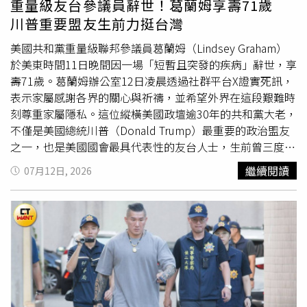
重量級友台參議員辭世！葛蘭姆享壽71歲
川普重要盟友生前力挺台灣
美國共和黨重量級聯邦參議員葛蘭姆（Lindsey Graham）
於美東時間11日晚間因一場「短暫且突發的疾病」辭世，享
壽71歲。葛蘭姆辦公室12日凌晨透過社群平台X證實死訊，
表示家屬感謝各界的關心與祈禱，並希望外界在這段艱難時
刻尊重家屬隱私。這位縱橫美國政壇逾30年的共和黨大老，
不僅是美國總統川普（Donald Trump）最重要的政治盟友
之一，也是美國國會最具代表性的友台人士，生前曾三度訪
問台灣，長期支持台美合作、烏克蘭及以色列等民主盟友。
繼續閱讀
07月12日, 2026
美國共和黨重量級聯邦參議員葛蘭姆因突發疾病辭世，享壽
71歲，消息震撼美國政壇。綜合《華盛頓郵報》、BBC、
NBC News、路透社、美聯社等外媒報導，葛蘭姆1994年首
度當選聯邦眾議員，2002年當選聯邦參議員，2003年正式
就任，之後於2008年、2014年及2020年順利連任，原本預
定在今年11月競選第五個六年任期。他生前擔任參議院預算
委員會（Senate Budget Committee）主席，也是共和黨在
外交、國防及國家安全事務的重要決策人物，在華府政壇擁