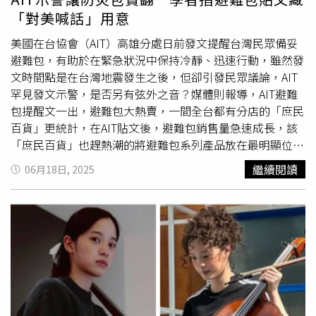
表示，如果兩岸真的要戰，大家應先捫心自問，「我方能得
「對美喊話」用意
到什麼好處」？他也順著賴總統團結時講中強調的「反共」
質問，如果可以不用戰爭而反共，為何非要戰爭來反共？如
美國在台協會（AIT）高雄分處日前發文提醒台灣民眾備妥
果這場戰爭的目的，是把台灣視為「大國代理人」，是為了
避難包，有助於在緊急狀況中保持冷靜、迅速行動，雖然發
「其它大國人民的利益」，為何台灣民眾非要用戰爭方式反
文時間點是在台灣地震發生之後，但卻引發民眾議論，AIT
共不可？如果用台灣更良好的民主制度、治理績效給對岸
罕見發文示警，是否另有弦外之音？媒體則報導，AIT避難
看，這是否也是一種反對共產黨的方式呢，另外，談判也是
包提醒文一出，避難包大熱賣，一間全台都有分店的「庶民
一種反共方式，兩岸合作不要鬧翻則是另一種方式，方式這
百貨」更統計，在AIT貼文後，避難包銷售量急速成長，該
麼多，為何政府就要選擇最極端的作法反共呢。吳宗憲說，
「庶民百貨」也趕熱潮的將避難包系列產品放在最明顯位
最關鍵的考慮因素應該是「一旦戰爭，台灣會打贏嗎」，他
置，方便民眾購買，從此事不難看出AIT貼文的「份量」。
繼續閱讀
06月18日, 2025
還自嘲，身為賴總統所言的民主「雜質」，他的想法很單
淡江大學戰略研究所助理助理教授馬準威則認為，AIT罕見
純，反共有很多方式，不必非堅持戰爭不可。他還說，或許
發文，應該有透過提醒台灣提高民防量能的方式，說服美國
賴總統可以賭「中國大陸不會
武力犯台
」，但台灣民眾不能
國內民眾增加對台灣的幫助考量在內。馬準威接受網路直播
賭，畢竟一旦賭輸，民進黨人可以到國外做流亡政府，但一
節目《志聖鮮思》訪問時指出，AIT此舉其實也是做給美國
般民眾賭輸了，全家都陪葬。他舉例，當年伊朗的巴勒維王
民眾看。因為早在2022年、2023年，美國輿論就曾指中共
朝，被美國扶植，後來遭推翻流亡海外，美國協助將伊朗外
2025年會犯台，到了今年，則又說2027年將有可能犯台。
匯凍結，轉供給他海外流亡生活，其家族在海外生活「爽翻
其實，這些說法都不見得充分反映真實狀況，也就是中國大
了」，但看看，伊朗人過的是什麼樣的生活。所以，民進黨
陸現在已不將
武力犯台
視為優先，並未將武力當成統一必要
政府可以賭，賭輸了頂多流亡海外，享受台灣外匯存底，但
手段，畢竟
武力犯台
，可能為對岸帶來的麻煩太多，包括：