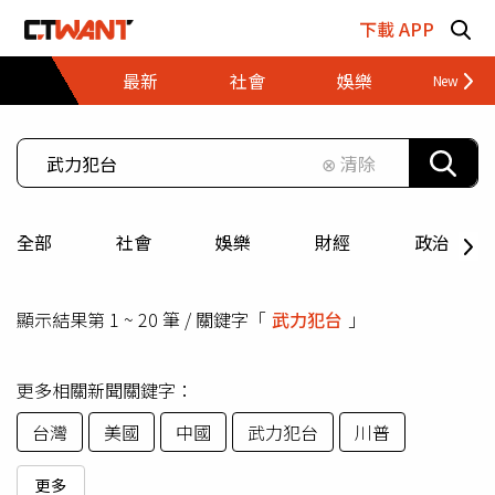
跳至主要內容區塊
下載 APP
最新
社會
娛樂
財經
⊗ 清除
全部
社會
娛樂
財經
政治
顯示結果第 1 ~ 20 筆 / 關鍵字「
武力犯台
」
更多相關新聞關鍵字：
台灣
美國
中國
武力犯台
川普
更多