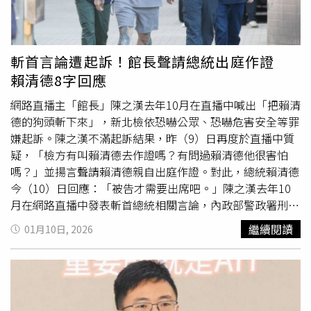
有舉足輕重的影響力。葛蘭姆與川普的關係歷經轉折。他曾
於2016年共和黨總統初選期間投入提名戰，並多次公開批
評川普不適任總統，雙方一度隔空交火。不過川普入主白宮
後，兩人逐漸修復關係，葛蘭姆也成為川普最親近的政治盟
斬首言論遭起訴！館長聲請總統出庭作證
友之一，不僅經常討論政策，也時常一同打高爾夫球，在共
賴清德8字回應
和黨內具有重要影響力。雖然大多數議題立場一致，但在部
分外交政策上，葛蘭姆仍保有自己的看法。根據NBC News
網路直播主「館長」陳之漢去年10月在直播中喊出「把賴清
取得的警方無線電通聯紀錄，救護人員11日晚間曾趕赴葛蘭
德的狗頭斬下來」，新北檢依恐嚇公眾、恐嚇危害安全等罪
姆位於華府國會山莊（Capitol Hill）的住處，處理一起心臟
嫌起訴。陳之漢不滿起訴結果，昨（9）日再度於直播中質
驟停案件。現場照片可見救護人員以擔架將患者送上救護
疑，「檢方有叫賴清德去作證嗎？有問過賴清德他很害怕
車，警車及消防車也在現場待命。不過，葛蘭姆辦公室並未
嗎？」並揚言聲請賴清德親自出庭作證。對此，總統賴清德
公布詳細死因，其一名高階幕僚則透露，在他辭世前並未出
今（10）日回應：「被告才需要出席吧。」陳之漢去年10
現任何身體不適或異常徵兆。事實上，葛蘭姆直到辭世前仍
月在網路直播中發表斬首總統相關言論，內政部警政署刑事
積極投入外交工作。他10日才剛結束烏克蘭訪問行程，在基
警察局蒐集相關事證後，報請新北檢指揮偵辦，新北檢複訊
繼續閱讀
01月10日, 2026
輔會晤烏克蘭總統澤倫斯基（Volodymyr Zelenskyy）。澤
後諭知新台幣15萬元交保。檢方昨日偵結，依刑法恐嚇公
倫斯基表示，這是葛蘭姆第10度訪問烏克蘭，並感謝他長期
眾、恐嚇危害安全等罪嫌起訴。檢方指出，陳之漢在
支持烏克蘭人民及前線官兵。返美後，他原定12日接受
YouTube直播中發表「咱們就武統，27年就甭選了」及「把
NBC政論節目《會晤新聞界》（Meet the Press）專訪，未
賴清德的狗頭斬下來」等言論，暗示支持
武力犯台
，並將新
料卻突然傳出病逝消息。葛蘭姆長年關注國際安全議題，
聞中的軍事術語「斬首行動」惡意延伸為具體對總統生命加