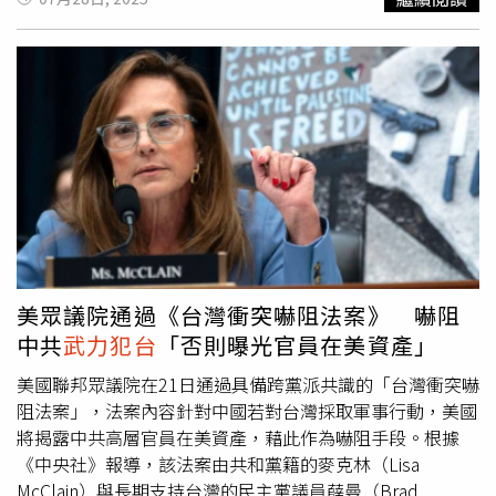
界之間的制度對抗。在這場拉鋸中，中國並不急著贏一場戰
日電訊報》詢及台灣若遭中國進一步軍事壓力時英國將如何
爭，而是等待對手自亂陣腳。對中國而言，要讓台灣倒向自
應對，希利表示：「如果我們必須戰鬥，澳洲與英國將並肩
己，不需飛彈、登陸艇或兵馬，只要西方繼續走向分裂即
作戰。我們持續進行聯合演訓，提升協同作戰能力，以更好
可。
地威懾對手。」儘管言辭強烈，希利亦補充稱其發言為「泛
泛而談」，並重申英國支持透過和平與外交方式解決區域爭
端。他強調：「我們透過實力來確保和平，而我們的力量來
自於我們的盟友。」希利並指出，中國在南海爭議島礁的軍
事活動及對鄰國的威嚇行徑，使印太地區面臨「日益增加的
威脅」。中國國家主席習近平過去曾表示，不排除以武力實
現對台「統一」的可能性，令區域局勢更為敏感。此次「威
爾斯親王號」率領的航母打擊群自新加坡出發，部署為期九
個月，預計將駛往日本，途中可能通過台灣附近海域。這是
美眾議院通過《台灣衝突嚇阻法案》 嚇阻
近30年來英國航母首次停靠澳洲，並首度參與澳洲年度最大
中共
武力犯台
「否則曝光官員在美資產」
軍演「護身符軍刀」，凸顯倫敦與坎培拉在軍事合作上的深
化。除了演習外，英澳兩國亦於本週簽署為期50年的《吉朗
美國聯邦眾議院在21日通過具備跨黨派共識的「台灣衝突嚇
條約》（Geelong Agreement），進一步鞏固《奧庫斯安全
阻法案」，法案內容針對中國若對台灣採取軍事行動，美國
協議》（AUKUS）中的合作，並承諾共同建造新型核動力
將揭露中共高層官員在美資產，藉此作為嚇阻手段。根據
潛艦。英國政府在今年稍早發布的國家安全戰略中已承認
《中央社》報導，該法案由共和黨籍的麥克林（Lisa
「台灣周邊地區存在特別升級風險」，並陸續展開行動。英
McClain）與長期支持台灣的民主黨議員薛曼（Brad