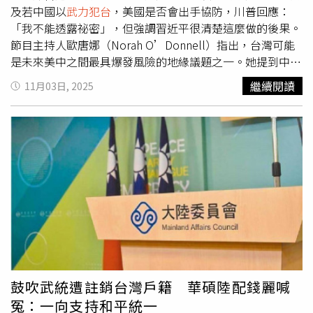
模糊態度，前總統拜登曾在接受《時代》雜誌專訪時重申，
及若中國以
武力犯台
，美國是否會出手協防，川普回應：
不排除美國動用武力保衛台灣的可能性。在此之前，拜登至
「我不能透露祕密」，但強調習近平很清楚這麼做的後果。
少4次在不同場合作出類似表態。台灣議題在川普的亞洲行
節目主持人歐唐娜（Norah O’Donnell）指出，台灣可能
中數度被提出，他在啟程途中於專機上也回應相關提問，表
是未來美中之間最具爆發風險的地緣議題之一。她提到中國
示「希望他們（中國）不會這麼做（犯台）」，還指出「這
軍方持續在台灣周邊海域、空域與網路空間施加壓力，並追
繼續閱讀
11月03日, 2025
麼做對他們可能會非常危險」。川習會落幕後，川普在返美
問川普是否會在中國動武時下令美軍協防台灣。川普並未正
的專機上表示沒有提到台灣議題，相關內容並未被討論。據
面作答，只表示：「你們會知道，如果那真的發生了。他
美聯社報導，針對川普是否曾獲得習或陸方官員關於台灣問
（習近平）知道答案。」他重申，習近平與其官員曾公開表
題的任何保證，大陸駐美使館發言人劉鵬宇未直接回應，但
示，「我們不會在川普總統任內採取行動」，因為他們知道
在聲明中強調，大陸「絕不允許任何人或勢力以任何方式，
那會帶來什麼樣的後果。他進一步透露：「這個議題（台
把台灣從中國分裂出去」。避談台灣 川習重貿易議題白宮
灣）在我們的會談中完全沒被提起。他從來沒提。人們對此
方面也未提供進一步細節，說明習或陸方官員何時曾向川普
有些驚訝。但他們了解事情會怎麼發展。」此次專訪是川普
傳達訊息，聲稱在川普任內不對台採取軍事行動。但川習會
睽違五年後再次接受《60分鐘》專訪，也是他與《CBS》母
未提台灣問題，這與以往陸美會談的情形截然不同。北京先
公司派拉蒙（Paramount）就2024年與當時民主黨副總統
前通常會利用此類場合詳細重申其立場，並警告華府不要支
候選人賀錦麗（Kamala Harris）訪談爭議達成和解後的首
持「台獨」或武裝台灣。川普就職前，川習曾在1月17日通
次亮相。報導指出，該和解未包含任何道歉聲明。
話，而川普上任後，川習在6月5日首度通話，兩次習皆強
鼓吹武統遭註銷台灣戶籍 華碩陸配錢麗喊
調，美國應當慎重處理台灣問題，以免陸美陷入對抗衝突。
冤：一向支持和平統一
然而，川習在9月最近一次通話中就避談台灣問題，而是將