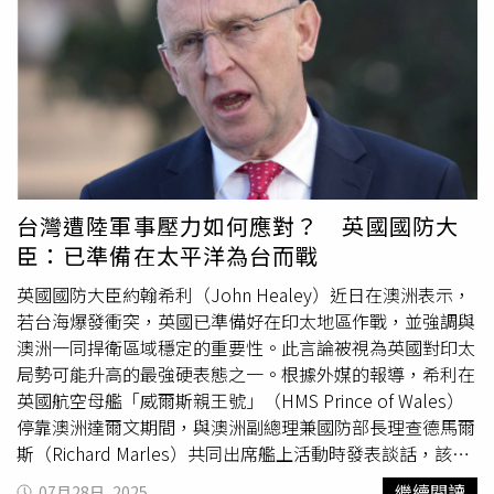
化自身軍事備戰能力，並顯著提升國防預算。CRS估算，自
自中國所可能採取的多面向非傳統手段。報導中提到，所謂
2019年至2023年，台灣國防預算平均每年增長近5%；
的非傳統手段，指的是包含網路攻擊、心理戰與經濟施壓
2024年則預計投入相當於GDP的2.5%，總統更已表示有意
等，這些做法的核心目的在於削弱台灣民眾對外部盟友的信
在當年將國防支出拉升至GDP的3%以上。儘管軍備投入持
任感，使其最終在未有明顯抵抗下，自動倒向中國。對中國
續增加，報告仍指出台灣在實現防衛目標過程中面臨諸多內
領導階層來說，軍事選項雖始終擺在桌面上，但極可能只是
部挑戰。除了政策制定者對如何有效嚇阻中共
武力犯台
意見
最後手段。習近平雖頻繁談及「統一」，卻從未給出具體時
不一外，近期行政部門與由在野黨主導的立法院之間的預算
間表。在國內經濟放緩、共產黨憂心群眾反抗的情況下，若
爭議，也引發外界對台灣是否能穩定獲取足夠軍事資源的疑
採取軍事冒進，導致失敗，不僅無法達成統一，反而可能動
慮。另一方面，台灣國軍在人員招募、訓練與留任方面也遭
搖政權根基。報導認為，這正是中國採取耐心策略的主因。
台灣遭陸軍事壓力如何應對？ 英國國防大
遇瓶頸；部分觀察者進一步指出，民防體系仍有不足，對能
另一方面，西方世界正陷入自我分裂的困境。無論是美國政
臣：已準備在太平洋為台而戰
源、糧食、水源、通訊等基礎設施的防護亦不夠完善，恐在
治的極端對立，還是台灣總統賴清德推動的國會罷免案所激
戰時成為易受打擊的弱點。報告還提及，社會層面上，目前
化的朝野鬥爭，都讓中國從中看見可乘之機。中國希望，隨
英國國防大臣約翰希利（John Healey）近日在澳洲表示，
尚不清楚台灣民眾在面臨兩岸戰爭時，願意承擔的經濟與生
著時間推移，台灣民眾會漸漸對西方的承諾產生懷疑，轉而
若台海爆發衝突，英國已準備好在印太地區作戰，並強調與
命安全代價為何，顯示整體國防備戰除硬體之外，亦需考量
接受「文化共同性」的訴求。《TIME》報導也提到，近期
澳洲一同捍衛區域穩定的重要性。此言論被視為英國對印太
民心士氣與全民防衛意志。美國國會研究處隸屬國會圖書
台灣民意基金會（The Taiwan Public Opinion
局勢可能升高的最強硬表態之一。根據外媒的報導，希利在
館，是一個提供國會議員與其幕僚客觀、中立甚至機密性政
Foundation）發布的民調顯示，雖然49%的受訪者認為美
英國航空母艦「威爾斯親王號」（HMS Prince of Wales）
策研究與分析的機構，其發布的報告對美國國內政策走向與
國比中國更可靠，但仍有43%持相反看法。這項結果透露出
停靠澳洲達爾文期間，與澳洲副總理兼國防部長理查德馬爾
對外戰略思維均具參考價值。
中國「心理統一」戰略已在某種程度上獲得回響。文章最後
斯（Richard Marles）共同出席艦上活動時發表談話，該艦
也提醒，這場沒有軍火煙硝的鬥爭，本質上是中國與西方世
正參與與美國及盟國舉行的大規模聯合軍演。當被英國《每
繼續閱讀
07月28日, 2025