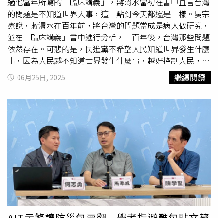
麥克林強調，該法案所傳遞的訊息十分清晰且具跨黨派共
過他當年所寫的「臨床講義」，蔣渭水當初在書中直言台灣
識，即若中國對台發動戰爭，勢必承擔後果。她指出這不是
的問題是不知道世界大事，這一點到今天都還是一樣。吳宗
空泛威脅，而是真正具針對性的措施，中共高層的金融交易
憲說，蔣渭水在百年前，將台灣的問題當成是病人做研究，
與海外帳戶將被曝光，讓中國人民知曉。麥克林也補充表
並在「臨床講義」書中進行分析，一百年後，台灣那些問題
示，美國此舉並非蓄意挑釁，而是為防止衝突所做的必要準
依然存在。可悲的是，民進黨不希望人民知道世界發生什麼
備。嚇阻行動必須具備可信度才能發揮作用，而這項法案的
事，因為人民越不知道世界發生什麼事，越好控制人民，這
通過正是美國展現此決心的具體表現。目前為止，該法案雖
一點，讓他想到就難過。賴清德總統啟動「團結國家十
繼續閱讀
06月25日, 2025
然通過了眾議院，但還有待美國參議院審議通過同版本後，
講」，繼22日以「國家」為題舉行首場演說後，昨晚再度到
才能送交白宮由總統簽署成為正式法律。
桃園客家庄的古華花園飯店展開第二場演說「團結」。賴清
德演說引用蔣渭水名言「同胞須團結，團結真有力」，還說
大家很清楚台灣今天的民主不是天上掉下來的，從戒嚴時期
到今天的民主化，都是台灣人不分族群團結合作，實踐主權
在民，人民當家作主的權利。吳宗憲今天接受網路節目訪問
時表示，做任何事都需要考量「代價」，若以伊朗、以色列
開戰為例，因兩國武力有差距，以色列面對伊朗，也不是
「毫無成本概念」的與伊朗打到底。同理，台灣現在有引以
為傲的健保、交通建設、金融系統，一旦開戰將會全面瓦
解，尤其戰時老人、小孩的照顧問題最令人憂慮，因為她們
最需要醫療、教育，而這些事一旦開戰，就會被毀。吳宗憲
AIT示警讓防災包賣翻 學者指避難包貼文藏