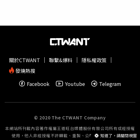
的表現」、「川普站在台積電這邊」、「川普支持台灣」，
無奈直言：「大guys這樣吧？」此番言論引發網友熱議，不
少人回應：「要台積電去美國，要我們買武器，錢也給了，
那我們的國防武器呢？」、「台灣的國防與安全重要嗎？還
是政治鬥爭比較重要？」、「我覺得川普會把烏克蘭的劇本
搬來台灣，等烏俄歐盟都累癱了，國力也垮了，換他們挑起
台海戰爭，一樣陷入長期戰（島鏈國都加入援助），美國可
以從中發戰爭財（賣武器），像消耗俄羅斯一樣消耗中國，
關於CTWANT
聯繫&爆料
隱私權政策
最後打完了台灣是誰的不重要，但俄羅斯、歐盟、東亞都垮
了，美國發大財」。但也有網友表示，「美國人不夠操又在
發燒熱搜
趕非法移民，建廠上大概蓋到川普卸任都還沒蓋完吧⋯⋯進
Facebook
Youtube
Telegram
度就慢慢拖⋯⋯讓阿川現在爽一下而已」、「今天台灣需要
美國的支持，這個總統喜歡吃這一味，端些他愛吃的菜給
他，但實際上幾個廠要建好川普也下台了，講一些話給他
聽，換得台灣產晶片低關稅出口到美國，這才是重要的」、
「1000億美元，大概是未來三年台積電稅後利潤，如果目
© 2020 The CTWANT Company
的是要維持競爭力，這個資本再投入確實很可怕，很苦的生
本網站所刊載內容著作權屬王道旺台媒體股份有限公司所有或經授權
意」。
使用，他人非經授權不許轉載、重製、公開播送或公開傳輸。
知道了，請關閉視窗