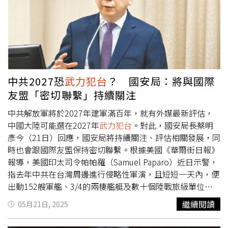
險：第一，認為中國大陸不會打；第二，認為美國會來幫
近期的爭議，歐陽娜娜並未作出公開回應。歐陽娜娜520曝
忙，並警告如果有這兩種想法，台灣就不會有「避戰」的決
光全新捲髮造型，面對國籍假訊息風波未正面回應。（圖／
心，何志勇認為，布萊爾的說法非常值得台灣人思考。何志
翻攝自IG）YouTube頻道「周憶清」這個帳號於16日發布影
勇指出，布萊爾上將的說法讓他認為，前總統馬英九到中國
片，聲稱「歐陽娜娜被取消國籍、終生不得入境」，甚至捏
大陸參訪，其實是好事。畢竟，若兩岸都不進行民間交流，
造她喊話「台灣是中國一省、將隨解放軍再回來」等煽動性
就只會持續封閉，下場就會像北韓。何志勇直言，陸委會對
發言。影片隨後在社群平台快速擴散，引發大量討論。不過
馬前總統出訪的回應非常奇怪，尤其陸委會批評「一中各
陸委會隨即在17日澄清，強調依《兩岸人民關係條例》，若
中共2027恐
武力犯台
？ 國安局：將與國際
表」、「九二共識」都是迎合中共，但回顧「一中各表」，
有藝人涉及配合中共政治宣傳、鼓吹
武力犯台
，最多僅能依
友盟「密切聯繫」持續關注
其實是李登輝時期提出；「九二共識」則是學者蘇起在陸委
法開罰10萬至50萬元，並無註銷國籍或終身禁入境的規
會主委任內發想，這都是台灣創造出來的，馬前總統到大陸
定。對此，台灣事實查核中心（TFC）於20日進一步出面闢
中共解放軍將於2027年建軍滿百年，就有外媒最新評估，
講，怎麼就忽然變成是呼應中共的政治主張？
謠，指出該頻道長期散播不實資訊，帳號頭像還涉嫌盜用韓
中國大陸可能選在2027年
武力犯台
。對此，國安局長蔡明
國網紅照片。查核中心強調，影片未引用任何官方來源，也
彥今（21日）回應，國安局將持續關注、評估相關發展，同
非新聞報導，屬典型的虛構假訊息。TFC提醒民眾提高警
時也會跟國際友盟保持密切聯繫。根據美國《華爾街日報》
覺，勿輕信類似來源，避免遭受假消息誤導。除此之外，目
報導，美國印太司令帕帕羅（Samuel Paparo）近日示警，
前陸委會已啟動相關查核機制，將依法針對配合對岸進行統
指去年中共在台灣周邊進行侵略性軍演，且短短一天內，便
戰的行為處理，是否開罰將視調查結果而定。政府也重申，
出動152艘軍艦、3/4的兩棲艦艇及數十個陸戰旅級單位，
面對假訊息擴散，將持續透過查證與澄清機制維護社會穩
認為這「並非單純演習」，而是台海開戰前的排練。外媒也
繼續閱讀
05月21日, 2025
定，並呼籲民眾謹慎判斷訊息來源，拒絕假新聞。歐陽娜娜
分析，中國最快恐在2027年以武力侵犯台灣，屆時台灣的
轉發央視貼文稱「中國台灣省」，陸委會要查「是否和中共
戰略防禦計畫需著重於爭取足夠時間，以等待美軍援助到