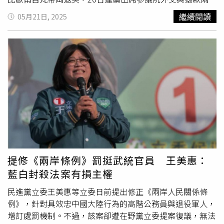
委員會聽證會。面對參議員柯寧（John Cornyn）所提出的
繼續閱讀
05月21日, 2025
「中國領導人習近平下令軍方在2027年前具備武統台灣能
力」的憂慮時，盧比歐表示「讓中國對台動武所付出的代價
高於可得利益」就是建立有效嚇阻力的關鍵。除了台灣本身
要具備堅實防衛能力，整個印太地區也需共同建構防禦體
系。盧比歐提到，先前在土耳其參加北大西洋公約組織
（NATO）外長會議時，多數成員國已經表達對印太局勢的
高度關注，認為若此區發生衝突，將對歐洲大陸帶來嚴重衝
擊。盧比歐強調，國際間對印太風險的認知正在提升，美國
應把握機會整合盟邦力量因應中國挑戰。在討論美國外交資
源分配時，盧比歐直言，美國資源有限，當中東或歐洲爆發
戰爭時，美國必須投入大量人力與財力來因應，導致無法將
焦點與資源集中於印太地區。盧比歐認為，如果能結束烏克
提修《兩岸條例》罰挺武統官員 王美惠：
蘭戰爭、在中東建立穩定和平，美國才有餘力處理來自印太
藍白封殺法案有損主權
地區的長期挑戰。當共和黨參議員葛蘭姆（Lindsay
Graham）進一步追問，俄烏戰爭結果是否會影響中國對台
民進黨立委王美惠等立委日前提出修正《兩岸人民關係條
行動評估時，盧比歐表示確實可能如此，如果美國能有效結
例》，針對具效忠中國大陸行為的高階公務員與退役軍人，
束烏克蘭戰爭，將向中國傳遞清楚訊息；但若戰事持續，美
增訂處罰機制。不過，該案卻遭在野黨立委提案復議，無法