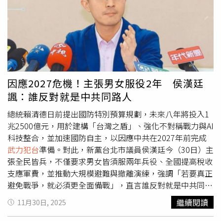
1990年代擔任聯邦眾議員期間便主張制裁伊朗、限制其飛
害的威脅，已逾越一般社會可接受範圍，構成恐嚇公安。檢
彈與核武發展，近年也支持對俄羅斯祭出更嚴厲制裁，並力
方強調，相關言論具有渲染力，足以引發公眾恐慌，且使用
挺援助烏克蘭。他日前更透露，已與川普政府達成共識，將
「狗頭」等貶抑詞彙，恐嚇犯意明確，非言論自由所能保
推動新一波對俄羅斯制裁法案，並持續支持強化美國在全球
障。陳之漢遭新北檢起訴後，情緒激動再度於網路直播中質
安全事務上的影響力。在台灣議題上，葛蘭姆一直是美國國
疑檢方辦案，並要求聲請賴清德出庭作證，甚至主張法庭應
會最堅定的支持者之一。他曾於1999年擔任聯邦眾議員時
全程直播，稱若賴清德親口表示「我很害怕」，再另行討
首次訪台，其後又於2016年及2022年三度訪問台灣。2022
論。對此，賴清德今日回應表示：「被告才需要出席吧。」
因應2027危機！主張男女服役2年 侯漢廷
年4月，他率領跨黨派國會代表團訪台，拜會時任總統蔡英
諷：誰反對就是中共同路人
文，並與外交部長吳釗燮、國防部長邱國正會談，重申美國
對台灣安全及民主發展的支持。蔡英文當時表示，葛蘭姆20
總統賴清德日前提出國防特別預算規劃，未來八年將投入1
多年來持續推動台美經貿合作、支持台灣參與國際事務，是
兆2500億元，用於建構「台灣之盾」、強化不對稱戰力與AI
台灣在美國國會最重要的支持力量之一。葛蘭姆近年也多次
科技整合，並加速國防自主，以因應中共在2027年前完成
公開為台灣發聲。今年5月接受NBC專訪時，他表示，美國
武力犯台
準備。對此，新黨台北市議員侯漢廷今（30日）主
有責任確保台灣安全，支持維持對台「戰略模糊」政策，並
張全民皆兵，不僅要求男女皆須服兩年兵役、全國提高稅收
警告若中國大陸以
武力犯台
，美方應立即祭出全面經濟制裁
支應軍費，並推動大規模避難與撤離演練，強調「若要真正
及高額關稅措施，提高北京採取軍事行動的代價。葛蘭姆驟
避免戰爭，就必須更全面備戰」，直言誰反對就是中共同路
逝消息震撼美國政壇，也讓外界再次關注美國國會高齡議員
人。侯漢廷表示，若要認真面對2027年可能爆發的戰爭，
繼續閱讀
11月30日, 2025
健康資訊透明度議題。近月來，包括共和黨籍聯邦眾議員基
政府必須立即採取具體行動、做好準備。他主張，全台應立
恩（Tom Kean Jr.）曾因憂鬱症缺席國會，以及共和黨籍聯
刻展開一年兩次、停班停課的大規模逃生避難演習，讓全民