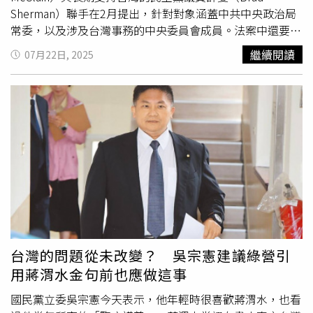
國皇家海軍目前已在印太地區部署兩艘常駐巡邏艦，上月其
Sherman）聯手在2月提出，針對對象涵蓋中共中央政治局
「斯佩號」巡邏艦穿越台灣海峽，引發中國強烈不滿，卻受
常委，以及涉及台灣事務的中央委員會成員。法案中還要求
到台灣官方高度肯定。雖然軍事部署有所強化，但英國政府
美國財政部，必須向國會詳細報告上述中國官員在美所持資
繼續閱讀
07月22日, 2025
表示對台政策「未有改變」，並未透露是否將與台灣建立更
金的總額、性質及存放的金融機構名單，同時釐清這些資產
正式的接觸。希利強調，倫敦當前對台立場維持不變。而前
的取得過程是否涉及非法或貪腐行為。財政部未來則須將部
任國防大臣加文威廉森（Gavin Williamson）則認為，唯有
分報告內容透過中英文或其他認為合適的語言，公開在官方
當中國在區域內行為更為激進時，英國才可能重新審視對台
網站及社群媒體，讓公眾知曉。除了凍結資產，法案也授權
政策。目前大多數西方國家仍維持「戰略模糊」立場，不明
財政部禁止美國金融機構允許相關中共官員動用資金，並延
確表態若中國
武力犯台
是否會軍事介入。儘管如此，希利強
伸限制至直系親屬，禁止與其進行重大金融交易。此舉意圖
調：「國際規則、海洋自由與航行自由，以及印太區域的穩
打擊中共高層在海外隱匿資產的空間，藉以產生實質壓力。
定與安全，與英國有直接利益關係。」隨著地緣緊張升高，
美國情報部門在3月時，曾公布名為「中國共產黨領導階層
英國持續加強與美、澳兩國的軍事合作，並透過實際部署與
的財富和腐敗活動」報告，指出即便習近平自2012年擔任
外交發言，強化對區域安全的承諾。
中共總書記後，其家族或許出售部分資產，仍握有價值數百
萬美元的商業利益與投資。此背景讓該法案更具現實意涵。
法案提出人麥克林在表決前發言表示，身為密西根州代表，
台灣的問題從未改變？ 吳宗憲建議綠營引
深知印太和平對美國就業與經濟的重要，台灣不僅是美國的
用蔣渭水金句前也應做這事
民主盟友，更在全球供應鏈中扮演舉足輕重角色。尤其半導
體對汽車、國防系統等產業至關重要，台灣地位不容忽視。
國民黨立委吳宗憲今天表示，他年輕時很喜歡蔣渭水，也看