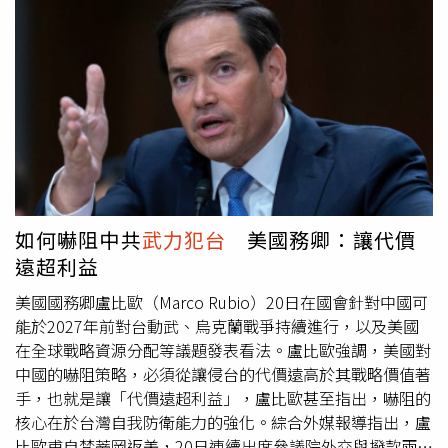
黨政軍合作」。（圖／翻攝自微博）
來。蔡明彥今天受訪時表示，針對中國2027恐侵台，國安
局將持續關注、評估相關發展，同時也會跟國際友盟保持密
切溝通，包括情報聯繫，掌握台海即時狀況，必要時會做出
適切應處，以避免兩岸情勢升高。蔡明彥指出，中共不斷進
行軍事擴張，不但為台海穩定帶來衝擊，更是對印太區域安
全造成危害，而這也是為何台海情勢會受到國際友盟關注的
原因。
如何嚇阻中共
武力犯台
美國務卿：讓代價
遠超利益
美國國務卿盧比歐（Marco Rubio）20日在國會針對中國可
能於2027年前對台動武、烏克蘭戰爭持續進行，以及美國
在全球戰略資源分配等議題發表看法。盧比歐強調，美國對
中國的嚇阻策略，必須從讓侵台的代價遠高於其戰略價值著
手，也就是讓「代價遠超利益」，盧比歐甚至指出，嚇阻的
核心在於台灣自我防衛能力的強化。綜合外媒報導指出，盧
比歐甫自梵蒂岡返美，20日連續出席參議院外交與撥款兩場