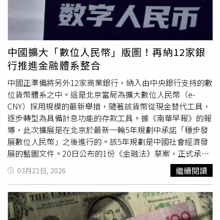
者詢問導演，既然認為不可理喻，當初為何不乾脆將片段刪
除？導演只能答到：「If I cut it, I'll probably be sent out
of the country.」。作為生意人，即使合約簽訂，川普也可
以不遵守。另一個蠡（川普小故事）是有關現今很紅的海湖
中國擴大「數位人民幣」版圖！再納12家銀
莊園。海湖莊園早期由Post家族所建，卻因維護成本過高而
行推進金融體系整合
捐給美國政府，不料美國政府也無法負擔成本而返還，
1985年，川普告訴Post家族願意出價1500萬美金，遭到
中國正準備將另外12家商業銀行，納入由中央銀行支持的數
Post以價格過低拒絕，川普遂出奇招，以兩百萬美元向KFC
位貨幣體系之中。這是北京當局為擴大數位人民幣（e-
老闆購買在海湖莊園與海岸間的海灘，大肆宣傳將在此海灘
CNY）採用規模的最新舉措，隨著該貨幣從現金替代工具，
蓋一建物以遮蔽海湖莊園視線，消息一出，本欲購買海湖莊
逐步轉型為具備計息功能的存款工具。據《南華早報》的報
園的買家紛紛縮手，最終川普僅以七百萬購得海湖莊園，當
導，此次擴展是在北京於最新一輪5年規劃中承諾「穩步發
真做了一筆好買賣。2024年7月比特幣大會，在兩年前曾說
展數位人民幣」之後進行的。該5年規劃是中國社會經濟發
比特幣是scam的川普，在面對眾多比特幣擁護者時竟宣示
展的藍圖文件。20日公布的1份《金融法》草案，正式承認
若當選將使美國成為加密幣之都、任內絕不發行CBDC且將
數位貨幣為「等同現金」的法定貨幣，而一套支持更廣泛推
繼續閱讀
03月21日, 2026
確保穩定幣有安全而負責任的發展環境，這三個宣示其實反
廣行動的新框架也早在1月生效。根據1名熟悉內情的人士指
映川普團隊在海湖莊園協議中的構想，至今仍深深影響世界
出，新增的銀行將承擔包括開設電子錢包、貨幣兌換以及支
的經濟活動發展。果不其然，川普當選後迅速推動穩定幣立
付處理等功能。此前，寧波銀行於17日發布採購聲明，徵求
法，美國天才法案已於去年7月通過。事實上，臉書創辦人
具備數位人民幣經驗的供應商，以建構其數位貨幣基礎設