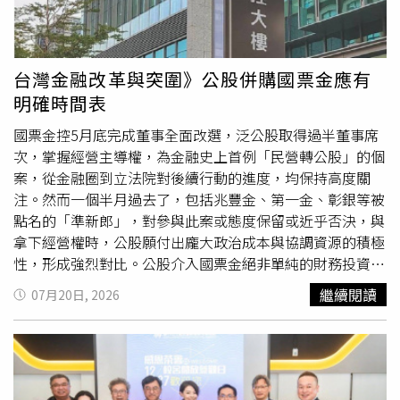
環區中路、環區南路、環區西路及航科路等路段，因辦理新
裝工程及斷管連絡，今日上午10時起停水8小時。【新竹
縣】新竹縣共有2處停水。芎林鄉三民路、文山路、東海三
街、綠獅一街、綠獅三街、綠獅五街及金獅系列街道，因辦
台灣金融改革與突圍》公股併購國票金應有
理新裝施工及100DIP管斷管連絡，今日上午9時至11時停水
明確時間表
2小時；新豐鄉福興村及湖口鄉德興北路、和豐路部分路
段，因辦理供水延管工程斷管連絡，今日下午1時至5時停水
國票金控5月底完成董事全面改選，泛公股取得過半董事席
4小時。【苗栗縣】苗栗縣公館鄉南陽道、玉清道路及農苗
次，掌握經營主導權，為金融史上首例「民營轉公股」的個
公8號道路，因辦理頭屋鄉曲洞村供水延管工程管線聯絡，
案，從金融圈到立法院對後續行動的進度，均保持高度關
今日下午1時至5時停水4小時。【台中市】台中市共有6處
注。然而一個半月過去了，包括兆豐金、第一金、彰銀等被
停水，其中南區福田三街、福田二街及福田路因辦理汰換管
點名的「準新郎」，對參與此案或態度保留或近乎否決，與
線工程，今日上午8時至晚間6時30分停水10.5小時，為今
拿下經營權時，公股願付出龐大政治成本與協調資源的積極
日全台停水最久地區。此外，西區、西屯區、中區、大里區
性，形成強烈對比。公股介入國票金絕非單純的財務投資。
及正德路部分路段，也因汰換管線工程，停水8.5小時至9.5
國票金長年受民股意見分歧影響，未能引進實體銀行，補齊
繼續閱讀
07月20日, 2026
小時不等。【彰化縣】彰化縣鹿港鎮勝利街、平和路、思源
金控版圖最重要的拼圖，財政部這次出手，既可為公股整併
路及鹿東路，因辦理平和路等路段汰換管線工程，今日上午
鋪路，也可改變多方共治的現況健全經營，實為一舉多得，
8時至下午5時停水9小時。【雲林縣】雲林縣台西鄉台西
外界亦有頗高的期待。惟拿下主導權以來，遲遲不見公股的
村、海南村、海口村及中山路、民族路、民權路，因辦理海
下一步動作，此情況如持續下去，成為「只買不併」的懸疑
口村汰換管線工程新舊管連接，今日上午8時至晚間6時停水
劇，不僅讓人霧裡看花，原來挹注的整頓治理成本付諸流