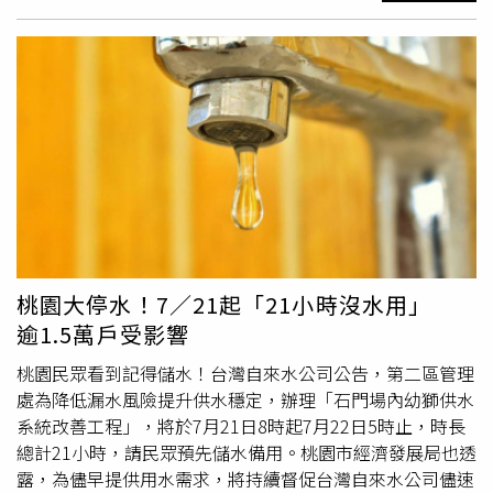
中除必修課程外，還包括與台積電慈善基金會合辦「移地任
但從股東會到法人說明會，公司持續重申「審慎開放」三大
務」，學生需要到特定地點進行服務學習，培養學生多元能
原則，強調「不會為併而併」、「不希望併到爛蘋果」、
力。（圖／新竹市府提供）高虹安表示，她上任後便開始籌
「不會併一個股權複雜的公司」，否決併購國票金的可能。
備新竹市數位實驗中學，但申請國教署補助遙遙無期，在中
同樣被點名的還有第一金，在5月間市場出現風聲時，公司
央零補助下全額市府自籌7085萬元經費，除校舍、校地
立刻發出三點聲明，澄清「目前無此規劃」；6月股東會上
外，還包括尋找合適的校長老師，緊鑼密鼓地準備讓該校在
的說法，也止於「所有對象都可評估，但不見得是國票
其任內能順利成立，而數位實中打破物理和空間限制，以線
金」，態度曖昧；因缺少金控執照被視為整併可能對象的彰
上課程和軟體輔助，讓學生們的學習方式更加多元。高虹安
銀，對此回應也表達「首重內部自我成長」的立場，是否參
表示，數位實中仍保有國英數等必修課程，但增加了多種極
與整併要等「未來有機會再來評估」。換言之，三家最有機
具特色的選修和線上課程，包括陽明交大、
清華
大學等頂尖
會的候選者，沒有一家願意主動出手。從公股金融機構的立
學府，以及新竹科學園區和空軍二聯隊都與數位實中合作，
場來看，確實會擔心併購影響到原本的經營體質，何況財政
開創半導體、高科技和航空航天等學程，培養學生的科技
桃園大停水！7／21起「21小時沒水用」
部未下達明確的指示。但此一攸關公股金融整合的決策並非
力、國際力與人文力等多元能力。數位實中也讓學習不受時
逾1.5萬戶受影響
兒戲，態度反覆、虎頭蛇尾、冷淡處理的代價將不只是面子
空限制，可延伸至校外實體場域及線上虛擬環境，高虹安
問題。需要注意的是，一、以第一金股價因傳聞而重挫可
說，實中的課程還包括與台積電慈善基金會合辦「移地任
桃園民眾看到記得儲水！台灣自來水公司公告，第二區管理
知，放任含糊不清的訊息流竄，只會讓市場緊張、無所適
務」，學生需要到特定地點進行服務學習，並可參加與美
處為降低漏水風險提升供水穩定，辦理「石門場內幼獅供水
從，也讓公股持續消耗社會的信任。二、台灣長期存在金融
國、加拿大高中合作實行雙聯學制，課程能在線上同步進
系統改善工程」，將於7月21日8時起7月22日5時止，時長
機構偏多的現象，規模不成氣候導致缺乏競爭力，對此，民
行，內容相對完整，修畢課程後還能得到該校證明，如今暑
總計21小時，請民眾預先儲水備用。桃園市經濟發展局也透
營業者持續透過整併來提升戰力，以資產規模而言，國內前
假共有10位學生正在美、加體驗課程。新竹數位實驗高中開
露，為儘早提供用水需求，將持續督促台灣自來水公司儘速