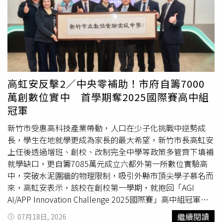
10小時，管線末端預計晚間7時恢復供水，若遇雨則順延。
水，對公股背後的納稅人、股東來說，亦非負責任的作法。
【嘉義縣】嘉義縣共有3處停水。民雄鄉光明街周邊因汰換
也因財政部的曖昧態度，讓市場傳言開始滿天飛。流傳最廣
管線工程，今日上午8時至晚間6時停水10小時；平和村雙
的說法是，公股會這屆董事任期、2029年前完成整併，因
援、西昌村竹子腳及菁埔村因增設消防栓，今日上午8時至
若拖過這三年，下屆的內外環境變化更難掌握。值得警惕的
中午12時停水4小時；中埔鄉社口村因辦理汰換管線工程，
是，此說法一來非財政部的公開承諾，二來亦隱含著拖字訣
今日上午8時30分至下午5時停水8.5小時。【台南市】台南
的成分，尤其相對於爭取經營權時的用心程度，難以想像對
市共有3處停水。永康區大橋五街、大橋三街及周邊巷弄因
於一件耗費龐大資金資源的案件，前後表現的態度差別居然
高虹安反擊2／中央零補助！市府自籌7000
污水下水道改遷工程，今日上午9時至下午5時停水8小時；
如此之大。國票金董事改選前夕，立法院財委會對於財政部
萬創數位實中 首學期奪2025國際賽高中組
玉井區中華路、信義街及和平街因汰換管線工程，今日上午
的態度相當關切，尤其，是否進一步推動公股整併的大方
冠軍
8時至下午5時停水9小時；善化區民族路及民權路因汰換管
向。當時財政部次長阮
清華
明確表示「目前並沒有這樣的規
線工程，今日上午9時至晚間6時停水9小時。【高雄市】高
劃」；財政部長莊翠雲稍後被詢及同樣的問題時，只拋下一
新竹市受惠高科技產業帶動，人口在少子化挑戰中逆勢成
雄市共有2處停水。三民區中原街、中和街、中庸街、中都
句「先穩定經營權」，包括擴大規模或互補性等考量，都留
長，學生在地就學更成為家長的最大希望，新竹市長高虹安
街及台安街，因辦理中都汰換管線工程，今日上午9時至下
待「下一階段」處理。因官方態度曖昧不明，所謂的「三年
上任後透過增班、創校、改制完全中學等政策多管齊下填補
午5時停水8小時；旗山區中山南街、延平一路688巷、旗新
整併說」已淪為推託之詞，外界主動協助盤點的最適合併對
就學缺口，更自籌7085萬元成立六都外第一所數位實驗高
街及泰安街，因辦理汰換管線工程，今日上午8時至下午5時
象，被點名的公股金融機構也選擇迴避，過去以來，由公股
中，突破水泥圍牆的物理限制，吸引外縣市頂尖學子慕名而
停水9小時。【花蓮縣】花蓮縣玉里鎮花東縱谷公路，因三
發動的整併行動常淪為「只聞樓梯響、不見人下來」的老劇
來，高虹安表示，該校在創校第一學期，就抱回「AGI
笠橋附近疑似管線漏水查修，今日上午8時至下午5時停水9
本，如今看來恐將再度上演。兆豐金是市場認為與國票金互
AI/APP Innovation Challenge 2025國際賽」高中組冠軍，
小時。
補性最高的金控，理由是，旗下票券業務可與國票金原本業
她則難掩驕傲，大讚「學生們真的很棒」。新竹數位實驗高
繼續閱讀
07月18日, 2026
結合，董事長張兆順又出身兆豐金，熟稔兩家的企業文化，