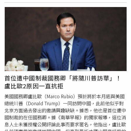
以來想方設法阻擋其他貨幣挑戰美元霸權，如今，面對中
持下，該數位貨幣已逐步獲得市場採用。根據中國人民銀行
yuan）和「中國人民銀行批准的其他業務」，並要求為「透
國，美元和境外人民幣間的貨幣戰爭不無可能，中國表面鴨
發布的數據，截至2025年11月底，數位人民幣已處理34.8
過CIPS處理港幣等外幣跨境支付」制定單獨的操作指引。此
子划水，實則默默佈局，只是數位貨幣牽涉
億筆交易，總金額達16.7兆元人民幣（2.41兆美元）。然
外，過去對金融機構參與的嚴格限制也被取消，運營機構可
decentralized（去中心化），近期有新聞表示中國官方態
而，中國對數位人民幣抱持更大的雄心，包括將其應用於債
自行制定管理規則，為吸引更多多樣化和創新參與者提供了
度不願穩定幣過於火熱，可能也與當時臉書欲發行Libra相
券、跨境貿易及其他金融場景，並已於9月設立數位貨幣國
空間。鞠建東在上月發表於《中國金融》（China Finance）
似，對於穩定幣的後續影響謹慎面對。放眼各國，新加坡、
際運營中心。楊濤表示，數位貨幣有助於推動「人民幣國際
期刊中的研究寫道，此舉「為CIPS與主流國際系統競爭與合
日本、韓國及歐盟除美元穩定幣外，即使比例不高，也都開
化」，但仍有許多工作需要完成。這與北京的核心政策目標
作，提供了新的可能性，這種靈活性將成為CIPS維持長期活
始推行自己貨幣的穩定幣，如日本已於2025年10月發行全
之一相契合，即在全球逐步走向「去美元化」的趨勢中提升
力和競爭力的基礎，並賦予其成為連接多種貨幣、服務複雜
球首個日圓穩定幣，牽涉本國貨幣話語權之事，不可不慎。
人民幣地位。「有必要重新審視數位人民幣的發展模式，」
跨境金融交易的基礎設施平台的潛力。」據悉，《中國金
台灣「虛擬資產服務法」已於去年6月送交行政院，立委日
楊濤表示，並指出該貨幣應同時定位為專業的銀行間結算工
融》期刊由中國中央銀行監管。近年來，北京不斷推動CIPS
前質詢金管會彭主委，法案何時送交立院，彭主委也無從回
具，以及普及型零售支付工具。他補充，該體系還應更積極
作為人民幣國際化的工具，以及對抗西方主導網路的戰略替
首位遭中國制裁國務卿「將隨川普訪華」！
答，且時過近一年，原本草案內容恐需修改。發行穩定幣除
探索跨境創新，使支付功能與更廣泛的金融服務形成協同效
代方案，尤其是在中美緊張局勢升級，和全球對美元霸權信
盧比歐2原因一直抗拒
立法外也需基礎設施，台灣目前有幾家非金融業的大型業
應。
心動搖的背景下。儘管CIPS逐步在中國的非洲和亞洲貿易夥
者，手握龐大美元資產，且世界供應鏈有整合需求，確實有
伴中取得進展，但其規模仍遠小於成熟的全球支付系統，例
美國國務卿盧比歐（Marco Rubio）預計將於本月底與美國
條件發行穩定幣。近日有媒體指出，Meta欲在2026下半年
如美國的私有大額交易清算所「清算所銀行間支付系統」
總統川普（Donald Trump）一同訪問中國，此前他似乎對
重啟穩定幣，有別於當年法律不友善，如今美國已有法律框
（Clearing House Interbank Payments System，
北京方面過去發出的邀請興趣缺缺。據悉，他也是首位遭中
架，不確定性消除，且政府行政立法單位態度更加友善，此
CHIPS）。2025年，CIPS平均每日處理交易額為679.8億人
國制裁的在任國務卿。據《南華早報》的獨家報導，這位消
次也邀請其他數位金融業者共同參與，在2026年飛輪效應
民幣（約合98.7億美元），僅為CHIPS每個工作日結算的國
息人士未獲授權公開評論此事而要求匿名，他指出，盧比歐
顯現之際，下半年勢必精彩。 川普在2024年7月談到穩定