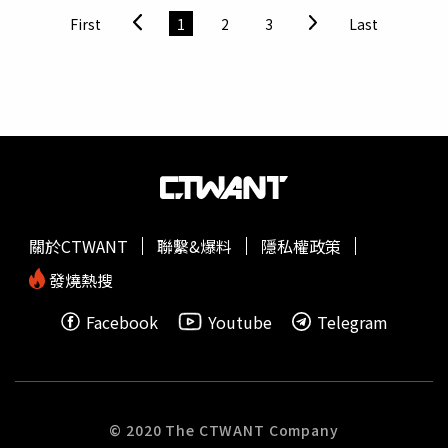
越歐亞大陸的聲音旅程。徐亞英1934年生於天津，畢業於
提及，須加引號處理，例如台灣「立法院」、「行政院」、
First
1
2
3
Last
清華
大學建築系，早年師承梁思成，1957年赴法國深造，
「監察院」、「選委會」等。文件亦指出，不得直接使用
自此展開他與世界頂尖建築團隊合作的國際人生，他參與或
「中央」、「國立」、「中華台北」等字樣，如確有必要出
主導聲學設計的場館遍及全球，包括法國巴黎音樂城、羅浮
現，也須加註引號，例如台灣「中央銀行」、台灣「行政院
宮金字塔音樂廳、日內瓦湖濱音樂廳、波爾多大劇院整修，
長」、「立法委員」。此外，台灣「
清華
大學」、「故宮博
以及亞洲多座指標性場館；在台灣，臺北小巨蛋、高雄流行
物院」等名稱同樣須以引號標示。條文亦明確表示，「嚴禁
音樂中心等，都在他的專業調整下如虎添翼，近年更參與衛
用『中華民國總統（副總統）』稱呼台灣地區領導人」，即
武營國家藝術文化中心等重要文化建設，為台灣聲學工程立
使加註引號亦不得使用。對於台灣施行的所謂「法律」，應
下關鍵里程碑。27日的首映會上也邀請建築、音樂與文化界
改稱為「台灣地區的有關規定」。在涉及兩岸法律事務往來
人士出席交流。當燈光暗下，銀幕亮起，觀眾將在衛武營這
時，也不得使用「文書驗證」、「司法協助」、「引渡」等
關於CTWANT
聯繫&爆料
隱私權政策
座聲音殿堂中，與徐亞英一同走過半世紀的交響人生。《讓
國際法用語。在兩岸與港澳相關表述方面，新規定指出，不
建築歌唱～徐亞英的交響人生》3月13日一起聽見建築的聲
得將海峽兩岸與香港並稱為「兩岸三地」。應將「港澳台遊
發燒熱搜
音。
客來華旅遊」改稱為「港澳台遊客來大陸（或內地）旅
Facebook
Youtube
Telegram
遊」。文件並界定，「台灣」與「祖國大陸（或大陸）」、
「香港、澳門」與「內地」為對應概念，不得混淆使用。此
外，「台灣獨立」或「台獨」等詞彙必須加引號使用。若台
灣部分社會團體名稱含有「中國」、「中華」字樣，如「中
華道教文化團體聯合會」等，報導時亦須加引號。文件最後
© 2020 The CTWANT Company
指出，不得將台灣稱為「福摩薩」，如需轉述相關說法，也