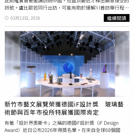
內與國際支付「1.9兆美元」的極小比例。為進一步推動
此前確實曾被邀請訪問中國，但直到最近才釋出願意接受的
幣，其背後考量不得不談美國債務。俗稱海湖莊園協議一文
CIPS發展，鞠建東建議降低進入門檻，例如允許海外付款方
訊號。盧比歐若同行出訪，可能有助於緩解川普訪華行程周
由川普幕僚Stephen Miran在2024年11月撰寫，內文提及美
使用自身貨幣，進行內部換算再結算成人民幣，並將拓展重
邊出現的一些問題。由於這次美國訪問行程的準備工作進展
繼續閱讀
03月13日, 2026
元霸權地位受威脅且債台高築，建議以關稅為手段，迫使各
點放在參與中國「一帶一路」倡議（Belt and Road
有限，北京方面的挫折感一直在上升。針對他的制裁措施，
國談判。去年4月2日川普宣布對等關稅，大家紛紛討論關稅
Initiative）的相關國家，同時探索CIPS與數字貨幣支付系統
是在2020年發起的，當時他仍是美國聯邦參議員。第1次制
公式何來，記者問我，我回答「關稅另有目的」，其實劇本
合作的可能性。鞠建東強調，「我們還應持續加強與離岸人
裁是為了報復美國，因新疆維吾爾族的問題而對中國官員實
早已寫好，關稅只是手段，重點是解決美元和美債危機。綜
民幣中心香港的聯繫，利用其成熟的金融市場提升產品創新
施制裁；第2次則是回應美國針對中國大陸與香港官員的新
觀本世紀以來美國國債數，小布希就任時，僅5.7兆美元，
能力。」
一輪制裁，該制裁是在2019年香港反送中運動後祭出的。
直至今日已超過39兆美元，看似擁有印刷特權的美國，是否
中國方面至今尚未說明是否會對相關制裁作出豁免。不過在
可以繼續債多不愁？短期債務到期是否能償還，而轉期以債
去年1月被問及此事時，中國外交部表示，中美官員之間維
養債是否還有人願意持有，都是美國需要面對的問題。川普
持高層溝通是必要的。上個月在被問及中國是否會取消制
表示將發行穩定幣，天才法案規定穩定幣背後儲備資產須為
裁，以便他能與川普一同訪華時，盧比歐則回應稱：「等我
十足的現金或93天內到期美債，力圖以穩定幣背後資產需求
真的去的時候就知道了。」消息人士告訴《南華早報》，盧
接手美債市場，但亦有學者質疑，穩定幣需求僅3兆，是否
比歐先前不願隨同川普訪中的原因之一，是因為此次議程的
能解決39兆美元債務？也許對川普而言，能解決燃眉之急
主要重點是貿易問題，而這一領域目前主要由美國財政部長
新竹市藝文展覽榮獲德國iF設計獎 玻璃藝
（任內到期債務）已是萬幸！除美國國債增加外，近十幾年
貝森特（Scott Bessent）主導。貝森特預計將於本週稍晚
術節與百年市役所特展獲國際肯定
來聯準會持有美債數亦不斷增加，其實以中央銀行作為國家
在巴黎與中國國務院副總理何立峰會面，以展開新一輪貿易
融資的方法，實為不可取現象，但聯準會仍不斷增加持有，
談判。外界預計，談判將聚焦於在川普與中國國家主席習近
有著「設計界奧斯卡」之稱的德國iF設計獎（iF Design
加深美國財政危機。川普上任後僅半年，美國即通過天才法
平於北京會晤之前，可能達成的具體成果。消息人士表示，
Award）近日公布2026年得獎名單。在來自全球68個國