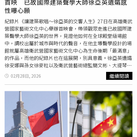
首映 已故國際建築聲學大師徐亞英遺孀感
美晶片業務衝擊？川普答到，此事若發生將是災難事件，但
安全研究中心主任達巍表示，如果盧比歐能與川普一同訪
此外，為紀念建於1925年的新竹市役所（現為新竹市美術
性曝心願
因有部分晶片在美生產，至少給予美國一個機會
華，將會是1件「好事」，「中美之間有許多問題需要討
館）建築滿百年，文化局去（2025）年規劃《築跡永恆：
（position）來因應。從川普的回答可知，川普始終以美國
論，尤其是貿易以外的議題。這些問題需要盧比歐或川普任
新竹市役所的百年光影》特展。展覽透過歷史照片、建築構
紀錄片《讓建築歌唱～徐亞英的交響人生》27日在高雄衛武
人利益為優先，且希望將更多的晶片生產移往美國。如何將
命的其他官員與中國進行接觸。」他補充，目前誰負責處理
件、政策文獻與當代藝術創作，呈現建築從行政機關轉變為
營國家藝術文化中心舉辦首映會，帶領觀眾走進已故國際建
有限的牌打得漂亮，需要國人的智慧。2024年美國總統選
全球2大經濟體之間的經貿議題相當明確，但在外交與戰略
文化場館與城市象徵的歷史脈絡。未來美術館也將持續以百
築聲學大師徐亞英的世界，見證他如何在全球殿堂級場館
舉後，川普宣布丹麥大使人事案，在派令中竟明白寫道「為
問題上，負責人選並不清楚。自上任以來，盧比歐已2度與
年場館為基礎，推出結合當代藝術、建築與城市文化的多元
中，調校出屬於城市與時代的聲音，在他主導聲學設計的場
了國家安全及世界自由，美國方面認為擁有格陵蘭的所有權
中國外交部長王毅會面。2次會談都在中國以外的國際會議
展覽。文化局表示，新竹市近年持續推動多元藝文展覽，目
館就屬高雄衛武營國家藝術文化中心為生命後期「最滿意」
及控制權是絕對必要」，不知丹麥方在收到派令後，作何感
場合進行，其中最近1次是在上個月舉行的慕尼黑安全會議
前新竹市美術館正展出「城市畫卷：故宮X新竹數位特
的作品，而他的紀錄片也在這展開，別具意義。徐亞英遺孀
想？川普曾誓言將在上任後第一天解決俄烏戰爭，事後卻表
（Munich Security Conference）期間。非營利及非政府組
展」，展期至5月10日；黑蝙蝠中隊文物陳列館則推出《暗
徐安娜與孫女徐麥粒以及衛武營藝術總監簡文彬、大提琴家
示只是in jest，然而據CNN統計，同樣的承諾川普至少講了
織「國際危機組織」（International Crisis Group）高級研
影任務．蝙蝠回聲》特展，展期至116年底。此外，文化藝
張正傑當天皆到場，徐安娜在活動上感性地說：「這麼多機
繼續閱讀
02月28日, 2026
53次，當真是in jest所以才可以隨口說說不當真？新的地緣
究與政策倡議顧問懷恩（Ali Wyne）則表示，盧比歐因同時
廊「別存古意－2026大觀十秀書法聯展」及新竹241藝術空
會做了很多的工程，這也是他（徐亞英）的心願。」致詞完
經濟下，台灣要如何自救？自小習得與國際運作有關之理論
擔任國務卿與國家安全顧問，擁有「不成比例的政策制定影
間「第24屆風城美展」展期皆至3月15日。市府未來將持續
畢全場也響起不絕於耳的掌聲，彷彿在向徐亞英致意。《讓
已不適用今日，如同美國著名專欄作家所言 The America
響力。」他分析：「中國官員會樂於傳達這樣1個訊息，那
推出更多藝文活動，邀請市民走進展場，感受新竹豐富的文
建築歌唱～徐亞英的交響人生》徐亞英老婆徐安娜與孫女徐
you knew Is over，舊的遊戲規則（如自由貿易及全球化）
就是盧比歐接受了前往北京的邀請，而當他還是被制裁的參
化能量。
麥粒現身力挺。（圖／牽猴子提供）《讓建築歌唱～徐亞英
不復存在，莫再用過往思維思考新的局勢。現在我們唯一可
議員時，很可能會以拒絕這樣的邀請為榮。如今出於政治現
的交響人生》在高雄衛武營國家藝術文化中心舉辦首映會，
與世界連接的臍帶似乎只剩美國，其他各國共享的好處我們
實的考量，他不僅接受邀請，還為1項中國政策的路線背
帶領觀眾走進已故國際建築聲學大師徐亞英的世界。（圖／
不得而知，處境辛苦。仔細思考，我們還有些方式可以試
書，而這條路線在他出任國務卿之前，很可能會遭到還是參
牽猴子提供）《讓建築歌唱～徐亞英的交響人生》由導演楊
試，例如：ECFA（緩和兩岸關係）、EFTA（台灣當年參加
議員的自己的強烈批評。」
守義歷時多年拍攝，提到徐亞英不只是研究「聲音」的工程
WTO談判時的人才都已退休，EFTA不失為練兵機會）以及