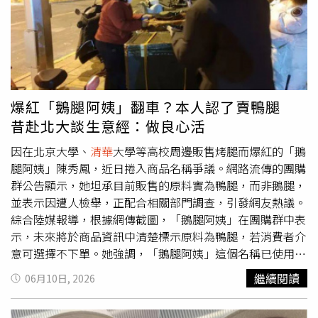
領導層交替並未導致國家體制崩潰，「這種韌性的根本原
續繼任者，未來10年仍持續推行如今這種「反覆無常的政
開億元本票、退票風波、假合約真掏空、涉博弈洗錢400億
因，在於伊朗的內政與外交都不依賴任何單一個人。伊朗擁
策」，那麼上述風險將升高至超過50%。近年來，隨著各界
元、炒股案等遭到司法調查，樁樁負面消息，而許榮唐入主
有相對成熟的制度機制，使強硬派與務實派能夠迅速在新的
愈來愈擔憂美國的經濟制裁、金融工具「武器化」
更讓外界多有想像。CTWANT進一步盤整，新經營團隊在櫃
權力架構中找到平衡，而這些制度安排正是伊朗韌性的根本
（weaponisation），再加上美國財政前景的惡化，「去美
買中心等主管機關高度關切下，啟動內部稽核清查帳冊，重
來源。」文晶還分析，伊朗透過一系列地區盟友與代理人網
元化」（de-dollarisation）的討論聲浪也愈來愈高，促使
新建立業務營收引擎，用財務數據來說話；同時也透過法律
路，持續在黎巴嫩、伊拉克、葉門等地維持強大影響力，這
不少國家尋求增加替代性貨幣的使用，其中歐元與人民幣經
途徑捍衛公司資產，穩定職場軍心等祭出各種公司治理策
爆紅「鵝腿阿姨」翻車？本人認了賣鴨腿
個體系通常被稱為「抵抗軸心」（Axis of Resistance），其
常被視為可能挑戰美元主導地位的替代選項。雖然艾肯格林
略。「說句實在話，外界都傳我愛買殼、到處插旗，但你攤
昔赴北大談生意經：做良心活
中包括黎巴嫩什葉派政黨及武裝組織真主黨
認為，目前無論是歐元還是人民幣，都尚未準備好取代美元
開來看，我們進去這些公司之前，那些『前朝』的經營團隊
（Hezbollah），「雖然這個代理人與盟友網路近年來因戰
的國際地位，但他表示，歐洲與中國都有動機進一步提升各
都在搞什麼？不是掏空、洗錢，就是想炒作股票、自肥、都
因在北京大學、
清華
大學等高校周邊販售烤腿而爆紅的「鵝
場失利而受到削弱，但它依然分散且維持成本低廉，因此仍
自貨幣的國際角色。然而，他也指出，沒有人希望全球金融
把公司當提款機，弄得一團糟，卡了一堆司法弊案！這些都
腿阿姨」陳秀鳳，近日捲入商品名稱爭議。網路流傳的團購
然是伊朗極具價值的重要戰略資產，尤其足以增加美國及其
市場因為貨幣體系轉型失序而陷入動盪。他同時駁斥了北京
是人家不敢碰的爛攤子啊。」許榮唐如是告訴CTWANT記
群公告顯示，她坦承目前販售的原料實為鴨腿，而非鵝腿，
盟友削弱伊朗區域影響力的難度。」而文晶與朱永彪也都認
可能透過大規模拋售美國國債作為施壓工具的說法，「中國
者。寶碩董事長許榮唐低調，首度接受CTWANT採訪，透露
並表示因遭人檢舉，正配合相關部門調查，引發網友熱議。
為，荷姆茲海峽仍是伊朗整體戰略的核心。文晶稱：「它不
政府了解，如果真的這麼做，將可能顛覆全球金融體系」，
他與團隊入主四家上市櫃公司的經營理念。（圖／上亞科技
綜合陸媒報導，根據網傳截圖，「鵝腿阿姨」在團購群中表
只是能源運輸通道，更是1種拒止威懾。」她指出，伊朗其
這樣的結果不僅會傷害美國，也會損害中國自身利益，「穩
提供）許榮唐說，「錢砸下去之後，第一件事就是找真正懂
示，未來將於商品資訊中清楚標示原料為鴨腿，若消費者介
實不需要完全封鎖海峽，只要讓市場相信存在中斷風險，就
定……以及非常循序漸進的過渡轉型，符合所有人的利
又正派經營、誠實守規矩的專業經理人來，像蔡文杰董事長
意可選擇不下單。她強調，「鵝腿阿姨」這個名稱已使用10
足以造成戰略壓力，使市場動盪並提高對手成本。朱永彪則
益。」
這樣的人才」「守法律法規是最基本，但要跟我一樣，每天
多年，並不存在欺詐行為。陳秀鳳因在北京大學、
清華
大學
繼續閱讀
06月10日, 2026
將這條水道形容為1項談判籌碼，認為荷姆茲海峽如今已成
都要『想盡辦法』給公司賺錢！我都交代，一定要快點給股
等高校周邊販售烤腿爆紅。（圖／翻攝自微博）媒體致電團
為雙方短期戰略利益的焦點，同時也讓德黑蘭在談判中擁有
東分紅分股利！」記者追問，到底要如何讓一家公司轉虧為
購平台聯絡電話查證時，「鵝腿阿姨」本人接聽後將電話轉