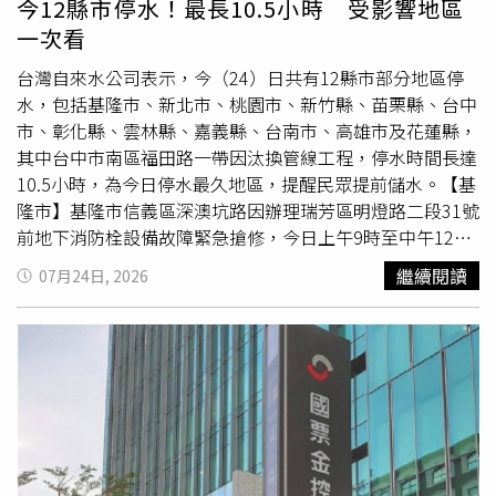
今12縣市停水！最長10.5小時 受影響地區
新血加入，共同推動市政。高雄市議員第三選區本屆應選5
一次看
席，目前席次結構為民進黨2席、國民黨3席。現任綠營議員
黃秋媖、林志誠及藍營宋立彬、方信淵均將爭取連任；曾擔
台灣自來水公司表示，今（24）日共有12縣市部分地區停
任副議長40年的陸淑美，則交棒由女兒黃韻涵參選。此外，
水，包括基隆市、新北市、桃園市、新竹縣、苗栗縣、台中
前高雄市海洋局長張漢雄之子、擁有高雄科技大學水產科技
市、彰化縣、雲林縣、嘉義縣、台南市、高雄市及花蓮縣，
產業博士學位的張騏晟，也將以無黨籍身分投入選戰，使第
其中台中市南區福田路一帶因汰換管線工程，停水時間長達
三選區競爭態勢更加激烈。
10.5小時，為今日停水最久地區，提醒民眾提前儲水。【基
隆市】基隆市信義區深澳坑路因辦理瑞芳區明燈路二段31號
前地下消防栓設備故障緊急搶修，今日上午9時至中午12時
停水3小時。【新北市】新北市瑞芳區岳王路、明燈路二
繼續閱讀
07月24日, 2026
段、東西向快速萬里瑞濱線、深澳坑產業道路、深澳坑路、
瑞八公路、瑞芳街、逢甲路及三爪子坑路，因辦理地下消防
栓設備故障緊急搶修，今日上午9時至中午12時停水3小
時。【桃園市】桃園市共有3處停水。龍潭區中正里、龍興
里、中山里、永興里及九龍里，因辦理中正路管線工程，今
日上午10時至下午5時停水7小時；新屋區
清華
區及周邊巷
弄因辦理管網封閉調查，今日上午9時至中午12時停水3小
時；大園區南和路、園科路、園航路、學區街道、文治路、