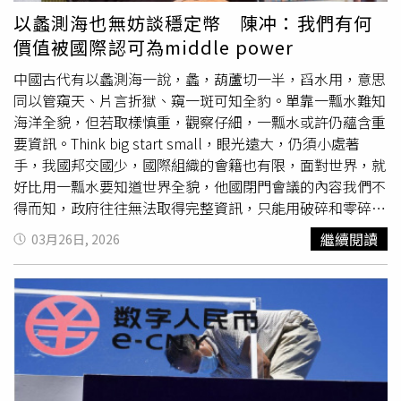
丸」。2023年，高雄市警局查獲各式具殺傷力的槍械案共
笠原分析，民進黨目標在守住既有5席並爭取新增3至4席，
以蠡測海也無妨談穩定幣 陳冲：我們有何
108件，但某分局配合刑事局偵辦，在1個月內就查獲70多
若達5席將與國民黨形成各10席局面，可視為重大勝利，但
價值被國際認可為middle power
支「穿雲箭」與「微型槍砲」；而其他各縣市分局，利用民
若失去高雄或台南，將對黨主席賴清德帶來政治壓力。國民
眾不知道自己買賣的玩具槍砲觸法而在績效上大有斬獲者，
黨則力圖守住15席，但提名爭議恐造成3至4席流失，若選
中國古代有以蠡測海一說，蠡，葫蘆切一半，舀水用，意思
更是多有所聞。其結果，高雄市該分局70多支「穿雲箭」與
情不佳，黨內對主席鄭麗文的質疑可能升溫。民眾黨方面，
同以管窺天、片言折獄、窺一斑可知全豹。單靠一瓢水難知
「微型槍砲」，送到地檢署幾乎全部不起訴；其他縣市警局
小笠原指出，受限於地方組織薄弱，目前僅在新竹市具較高
海洋全貌，但若取樣慎重，觀察仔細，一瓢水或許仍蘊含重
移送的「天空法警」、「幽靈左輪」也有相當比例不起訴，
勝算，選戰重點將放在擴大地方議員席次，以強化基層實
要資訊。Think big start small，眼光遠大，仍須小處著
檢察官的理由是，持有、販賣購買這款玩具槍枝的人，並無
力。展望2028年總統大選，小笠原直言，若缺乏藍白合
手，我國邦交國少，國際組織的會籍也有限，面對世界，就
主觀犯意，檢方不去討論這款玩具槍改造後的功能、殺傷
作，在野陣營難以擊敗總統賴清德，因此「儘管藍白之間存
好比用一瓢水要知道世界全貌，他國閉門會議的內容我們不
力。王捷拓強調，如果警政署真的覺得這三款玩具「非常危
在摩擦，最終仍會推出一組總統、副總統候選人」。他也指
得而知，政府往往無法取得完整資訊，只能用破碎和零碎資
險」，應該仿效日本警視廳的作法，先公告，配合其他部
出，台灣政治長期呈現執政與在野勢均力敵的擺盪結構。近
料觀察國際變化，而近二十年變化尤劇，我們更須從不同方
繼續閱讀
03月26日, 2026
會，勒令下架，禁止進口，接著大力宣導，等多數國民都知
期在野氣勢曾因大罷免失敗而上升，但隨著執政黨逐步恢復
法了解世界的樣子，擴張眼界，與國際接軌。 先從幾個川
道這些進口玩具是違禁品，可以改造成有殺傷力的槍械，再
聲勢，加上國民黨內外爭議不斷，賴政府滿意度呈現回升趨
普小故事（也就是所謂的「蠡」）談起。 （本文於
清華
大
來取締，畢竟，槍砲罪是重罪，輕易入人於罪，就算最後當
勢。未來再加上能源政策、國際局勢等不確定因素，台灣政
學科技管理學院孫運璿科技講座專題發表）1992年，電影
事人獲得無罪定讞，還其清白，但訴訟歷程也夠折磨人了。
局仍充滿變數，將在多重因素交織下邁向2028年總統大
「小鬼當家2」選定廣場飯店作為拍攝地點，在合約簽訂後
選。
要開拍時當時飯店的業主川普，卻表示需要讓自己在電影中
入鏡且有台詞，方可拍攝，劇組只好臨時加了句六字台詞
「Down the hall, to the left」換取開拍順利。時至今日，
導演Chris Columbus仍時不時談論此事，去年（2005）記