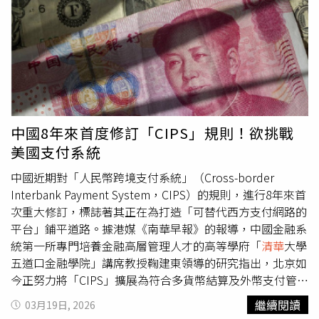
祖克伯曾於2019年發布Libra白皮書，聯合23家大型商業巨
施。根據《上海證券報》報導，新增銀行包括7家全國性股
頭成立協會，欲發行穩定幣。可想像臉書在發布前必曾告知
份制商業銀行：中信銀行、中國光大銀行、華夏銀行、中國
主管機關，但因穩定幣是全新的概念，主管機關最初可能未
民生銀行、廣發銀行、上海浦東發展銀行，以及浙商銀行。
了解未來有何影響，在最後意識到可能無法控制時一改態
此外，還將納入包括寧波銀行在內的5家城市商業銀行。目
度，踩了煞車，Fed聯手世界各國央行封殺，在2021年聯準
前，僅有包括中國6大國有銀行在內的10家銀行，已整合進
會主席鮑爾更曾言「若有了數位美元，就不需要穩定幣」，
數位人民幣網路。在中央銀行監督之下，這些商業銀行將負
最終協會成員紛紛退出，臉書宣布結束計畫。川普在2024
責數位人民幣的日常運營，以及與反洗錢與身份驗證等相關
年7月時的宣示，等同決定了CBDC及穩定幣的升降。去年3
的合規審查。1月推出的新框架標誌著數位人民幣，從「數
中國8年來首度修訂「CIPS」規則！欲挑戰
月我至香港時曾與財庫主管餐敘，當時對方提及香港將通過
位現金」轉向更深入整合進受監管金融體系。該框架允許持
美國支付系統
穩定幣條例，但港幣本身即為非數位化的穩定幣，與美元聯
有數位人民幣的授權商業銀行，將電子錢包餘額納入存款準
繫掛勾，我詢問是否有其他目的才須再發行穩定幣？對方避
備金計算，並引入類似傳統銀行存款的計息功能。中國國家
中國近期對「人民幣跨境支付系統」（Cross-border
而不答，但從日後香港的政策（5/21立法會通過穩定幣條
金融與發展實驗室副主任楊濤在本月《
清華
金融評論》
Interbank Payment System，CIPS）的規則，進行8年來首
例，5/30刊憲）可知香港穩定幣政策的目的在於「境外人民
（Tsinghua Financial Review）的1份報告中指出，該框架可
次重大修訂，標誌著其正在為打造「可替代西方支付網路的
幣穩定幣」，其考量有二，首先，去中心化與共產主義矛
能有助於解決數位人民幣發展面臨的一些挑戰。他表示，這
平台」鋪平道路。據港媒《南華早報》的報導，中國金融系
盾，中國不會以境內人民幣作為發行穩定幣的基礎，其二，
些挑戰包括活躍用戶比例下降，以及轉帳交易金額遠高於消
統第一所專門培養金融高層管理人才的高等學府「
清華
大學
若以境內人民幣發行，出現問題時將影響整體中國金融市
費交易金額的問題。中國是首個推出中央銀行數位貨幣的大
五道口金融學院」講席教授鞠建東領導的研究指出，北京如
場，但境外人民幣則無此憂慮。去年6月2日，香港穩定幣條
型經濟體。數位人民幣於2019年首次試點，最初用於小規
今正努力將「CIPS」擴展為符合多貨幣結算及外幣支付管道
例刊憲後幾天，在台北某論壇，我提及「香港的立法，將是
模的日常交易，例如零售支付、政府補貼發放、薪資轉帳以
的全球平台，而不再僅限於人民幣跨境交易。修訂後的規
繼續閱讀
03月19日, 2026
貨幣代理人戰爭的序幕」，從英鎊、日圓至歐元，美元一直
及公共交通費用。在消費券與退稅等公共部門激勵措施的支
定，明確將系統職責範圍擴展至離岸人民幣（offshore