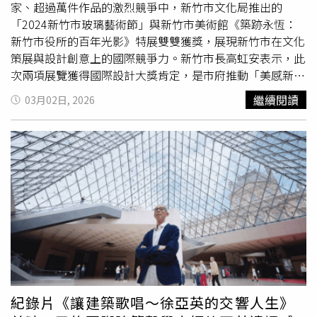
案顯示美國朝野對於「解決美元及美債問題的急迫性」皆有
盧比歐在對中國問題上長期採取強硬立場，也是他對此次訪
家、超過萬件作品的激烈競爭中，新竹市文化局推出的
共識。先前提到的海湖莊園協議中，更曾提議發行century
問有所猶豫的另1個原因，因為他可能不願被外界視為對華
「2024新竹市玻璃藝術節」與新竹市美術館《築跡永恆：
bond（百年債券，百年到期且不支息）來解決美債危機，
立場有所軟化。自2010年當選美國聯邦參議員以來，古巴
新竹市役所的百年光影》特展雙雙獲獎，展現新竹市在文化
若真成為政策，任何正常國家勢必將拒絕，但我國美債多由
裔美國人的盧比歐便以外交鷹派的立場而聞名，針對的國家
策展與設計創意上的國際競爭力。新竹市長高虹安表示，此
中央銀行持有，5000億外匯存底中可能有八成為美債，屆
包括中國、俄羅斯、伊朗和古巴等國。他經常將北京描述為
次兩項展覽獲得國際設計大獎肯定，是市府推動「美感新
時政府又將如何因應？為保全美元地位，尼克森總統曾於
對美國利益的威脅；在多項北京視為敏感的議題上，盧比歐
竹」施政策略的重要成果，也展現新竹在科技城市形象之
繼續閱讀
03月02日, 2026
1971年壯士斷腕，關閉gold window，宣布在1944年承諾
也是最直言不諱的參議員之一，包括新疆維吾爾自治區、台
外，同樣擁有深厚的人文與藝術能量。未來市府將持續推出
的以35美元兌換一盎司黃金一事，暫停實施。若無當日尼克
灣以及香港問題。但如今，盧比歐為了與川普的外交路線保
多元藝文活動，打造更多具國際視野的文化體驗。文化局長
森政策，美國今日早已破產。近期，川普跳出主導原為聯合
持一致，似乎在某些觀點上有所調整。儘管川普2.0在去年4
王翔郁指出，創立於1954年的德國iF設計獎是全球最具影響
國下的計畫「和平委員會」。加薩地區殘破不堪，金融設施
月曾對中國發起關稅戰，但目前看來他也有意與北京達成某
力的設計獎項之一，今年由來自世界各地129位設計與永續
多被破壞，且缺乏自身貨幣，目前多以埃及及以色列貨幣為
種協議。消息人士透露，有鑑於川普與習近平峰會具有全球
領域專家組成評審團，透過嚴謹且透明的評選機制遴選優秀
主要交易貨幣，但貨幣供給少，經濟活動受限。與臉書欲重
性的重要意義，盧比歐不太可能缺席這次會晤。北京方面尚
作品。此次獲獎成果來自文化局團隊與策展團隊長期投入與
啟穩定幣計畫同日，媒體報導加薩地區日後可能以美元穩定
未確認此次訪問是否會成行，但白宮表示，訪問時間預計將
合作的成果。文化局說明，「2024新竹市玻璃藝術節」展
幣為支付方式。祖克伯若有遠見，可主動表態全力支持此
在3月31日至4月2日之間。如果川習會最終成行，川普將成
出國際玻璃工藝作品及第16屆金玻獎得獎作品，由國立
清華
案，一方面代理美國政府在加薩運行美元穩定幣，一方面發
為自2017年第1任期訪中以來，首位再度出訪中國的美國總
大學藝術與設計學系教授蕭銘芚擔任策展人，依玻璃工藝技
展自身穩定幣，必能正中川普心意，大力相助。 蠡是工
統。北京並未具體說明2020年的制裁會對盧比歐造成何種
法分為六大類型展出。活動邀請來自8個國家（地區）共70
具，目的是測海，從一些小事可見端倪。去年3月3日，台積
後果，但此類措施通常會禁止被制裁官員及其親屬進入中
位藝術家參展，展出超過83件作品，展期期間吸引逾6萬人
電魏董事長於白宮召開記者會，會後記者提問，台積電投資
國。這也引發外界質疑，如今同時兼任美國代理國家安全顧
次參觀，成功推廣新竹玻璃藝術文化。文化局也預告，兩年
紀錄片《讓建築歌唱～徐亞英的交響人生》
美國一事，若日後中國欲封鎖或佔領台灣，是否有助減少對
問的盧比歐，是否能踏上中國領土。對此，
清華
大學戰略與
一度的玻璃藝術節將於今（2026）年10月中旬再次登場。