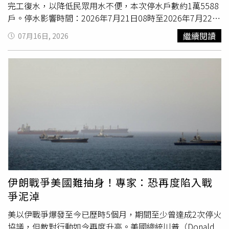
四大上市金控全是民營，唯一擠進前五名的公股合庫金，總
創首學期就斬獲大獎，學生邱婕玲與郭蓁在「AGI AI/APP
完工復水，以降低民眾用水不便，本次停水戶數約1萬5588
資產僅國泰金的三分之一，遑論玉山金併購三商壽後，資產
Innovation Challenge 2025國際賽」，括奪下國際高中組冠
戶。停水影響時間：2026年7月21日08時至2026年7月22日
規模躍升，前五大已看不到到公股的身影。三、對公股金融
軍，市長高虹安接見時也大讚「你們好棒」。（圖／翻攝高
05時，總計21小時。停水原因：既有出水管線改接供水幹
繼續閱讀
07月16日, 2026
機構而言，要不要整併已非選擇題，而是攸關穩住市場地
虹安臉書）高虹安透露，數位實中更規劃了豐富的國際參訪
管（∮600mm），可有效降低管中壓力減少破管發生。停
位、提升競爭實力的必然方向。若持續停留在「審慎開放」
機會，包含前往Google新加坡總部考察，以及新加坡南洋
水地區：楊梅區上田里、仁美里、員本里、大同里、新榮
的階段，錯過的將不只是三年時間，而是錯失掉公股翻身的
理工大學的課程研習，該校以創新方式辦學，更激發學生的
里、梅溪里、楊明里、楊梅里、水美里、永平里、瑞原里、
最後機會。
想像力和創造力，在國外比賽也同樣表現亮眼。「我回歸市
雙榮里、青山里、高上里、高山里、高榮里（皆含周邊鄰近
府第一個月，就在為數位實驗中學的學生頒獎。」高虹安
巷弄）；平鎮區宋屋里、鎮興里、雙連里、高雙里（皆含周
說，她在2025年12月回歸市府，2026年1月接見在
邊鄰近巷弄）；新屋區九斗里、埔頂里、
清華
里、頭洲里
「AGIAI/APP Innovation Challenge 2025國際賽」中表現優
（皆含周邊鄰近巷弄）。台灣自來水公司提醒，民眾請提早
異的學生，當中就包括奪下國際高中組冠軍的數位實驗高中
於停水前6小時完成儲水，避免集中於開始停水前大量儲
學生邱婕玲與郭蓁，讓她忍不住大讚「你們好棒」。高虹安
水，造成管線末端用戶無水可用。在停水期間，民眾請慎防
強調，面對未來科技趨勢發展，AI、大數據、無人機、高科
火源，並請關閉抽水機電源，以免損壞；另外，建築物自來
技產業和太空科技將成為關鍵領域，而新竹市作為全球半導
水進水口低於地面之用戶，請將總表前制水閥栓關閉，避免
體重鎮，必須提前培育專業人才，數位實驗高中不僅在課程
發生虹吸污染。台灣自來水公司表示，將盡量縮小停水範圍
伊朗戰爭美國難抽身！專家：恐再度陷入戰
架構上具體擘劃，目前更與優質大學或企業持續深化合作，
及時間，造成不便，敬請見諒；屆時作業完成後，即恢復供
爭泥淖
讓學生從學習階段就與業界接軌，以打造世界級的人才。
水，管線末段即高地區域，可能會有較延遲復水現象，也請
美以伊戰爭爆發至今已歷時5個月，期間至少曾達成2次停火
諒察。
協議，但敵對行動如今再度升高。美國總統川普（Donald