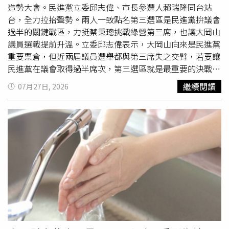
造勢大會。民進黨立委邱志偉、市長參選人賴瑞隆同台站
台，全力拉抬聲勢。兩人一致點名第三選區是民進黨拚議會
過半的關鍵戰區，力挺蔡秉璁挑戰綠營第三席，也讓大岡山
議員選戰提前升溫。立委邱志偉表示，大岡山向來是民進黨
重要票倉，但近兩屆議員選舉都與第三席失之交臂，若要讓
民進黨在議會取得過半席次，第三選區就是最重要的決戰
區；他告訴支持者，蔡秉璁是他的子弟兵，兼具年輕活力與
繼續閱讀
07月27日, 2026
中央行政歷練，是民進黨在地方的新生代戰將，呼籲鄉親支
持，讓民進黨成功突破第三席。蔡秉璁今年36歲，求學期間
自台大電機系轉讀社會系，畢業後再取得
清華
大學社會所碩
士學位，歷任前立委劉世芳助理、前總統府秘書長陳菊秘
書，也曾服務於陸委會、經濟部及台電等中央機關，現任邱
志偉競選團隊執行長，去年8月宣布投入高雄市議員第三選
區選舉，希望以跨領域歷練爭取選民支持。民進黨高雄市長
候選人賴瑞隆也盛讚蔡秉璁，說他在台電服務期間，無論是
電網建設推動或颱風災後電力搶修，都積極投入第一線工
作，展現執行力與責任感。賴瑞隆強調，高雄正處於城市轉
型與重大建設發展的重要階段，未來若要延續建設成果，除
了中央與地方行政團隊合作，也需要議會有更多理念相近的