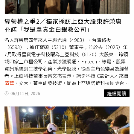
非常棘手的問題。」兩位學者都指出，雖然目前衝突與越戰
動，共同促使美元貶值。目前任教於美國加州大學柏克萊分
不同，尤其是美軍沒有部署大規模地面部隊，但仍存在幾項
校（University of California, Berkeley）經濟學與政治學教
重要的相似之處，包括對手具有強烈的意識形態動機、極高
授的艾肯格林表示，他支持建立1個更加多極化的國際貨幣
經營權之爭2／獨家採訪上亞大股東許榮唐
的成本承受能力，以及能夠施加非對稱壓力。朱永彪認為，
體系，使其「更符合」當今全球經濟已呈現多極化的本質。
允諾「我是拿真金白銀救公司」
伊朗能夠長期承受外部壓力，是數十年來與美國對抗所累積
不過，他認為，這樣的轉型將比過去更難以協調。艾肯格林
形成的結構性、意識形態與制度性因素共同作用的結果，
解釋，各國中央銀行對於何謂適當政策抱持「截然不同的看
名人許榮唐四年來入主聯光通（4903）、台灣銘板
「伊朗至少是一個中等強國，也可以說是地區大國。這類國
法」，而且其法定職責主要是追求物價穩定、充分就業等國
（6593）；擔任寶碩（5210）董事長；並於去（2025）年
家天生就具備來自歷史、宗教、民族認同，以及經濟與地理
內政策目標，因此幾乎沒有空間推動大規模、類似《廣場協
7月取得星寶電子科技躍為上亞科技（6130）大股東，跨領
縱深所形成的韌性，這些因素都賦予伊朗極大的持久力。」
議》式的國際政策協調。他也認為，愈來愈多因素正在侵蝕
域四家上市櫃公司，產業涉獵網通、Fintech、綠電、股票
朱永彪特別提到，伊朗伊斯蘭共和國內部的什葉派政治文
市場對美元主導國際貨幣體系的信心，包括美國財政債務持
資訊系統到生技學名藥、光學鍍膜，從金主角色變身為經營
化，尤其是犧牲與殉道敘事，以及美國長年主導的制裁，都
續攀升、聯準會（Fed）的政策獨立性受到威脅、金融監管
者。上亞科技董事長蔡文杰表示，諾肯科技IC設計人才來自
塑造出他所形容的堅韌民族性格。他補充，伊朗在與華府歷
鬆綁、關稅政策，以及美國與地緣政治盟友的關係遭到削弱
清華
、交大，著重研發技術。圖為上亞與諾肯科技團隊合
次對抗過程中逐步取得的成果，尤其是自2月28日美以聯軍
等。艾肯格林更勾勒出未來可能出現的2種情境：第1種是美
影。（圖／上亞科技提供）許榮唐向來低調，鮮少公開說
繼續閱讀
06月11日, 2026
發動偷襲以來，被視為一連串的「勝利」，更進一步強化德
元逐漸失去優勢，國際貨幣體系循序漸進轉向更加多極化的
話，近期因為上亞科技法人董事更換、改選董事長而成為新
黑蘭持續抵抗的決心與信心。文晶則認為，伊朗政治制度本
局面；第2種則是在具有公信力的替代方案尚未成熟之前，
聞焦點。CTWANT獨家採訪到許榮唐，他親上火線告訴記
身也是其韌性的另1項重要來源，「即使像最高領袖阿里哈
市場便突然失去對美元的信心，引發混亂。他進一步示警，
者，「我的團隊進來，不是來玩金錢遊戲的，我是拿『真金
米尼（Ayatollah Ali Khamenei）這樣的高層領導人遭到擊
「我們現在了解到的是，第2種情境，也就是市場突然喪失
白銀』來救公司的！」對於外界種種臆測，許榮唐直球對決
殺，伊朗國內政治依然維持穩定，外交政策也保持一致。」
對美元信心的可能性……比幾年前我們想像的還要高。」艾
說，「現在太多眼睛巴巴盯著看我們，漏氣不起的！你們拭
她補充，伊朗的立法、行政及司法體系都相當多元且穩健，
肯格林強調，如果美國總統川普（Donald Trump）及其後
目以待！」翻開這四家公司過去的經營歷史，涉及到高層私