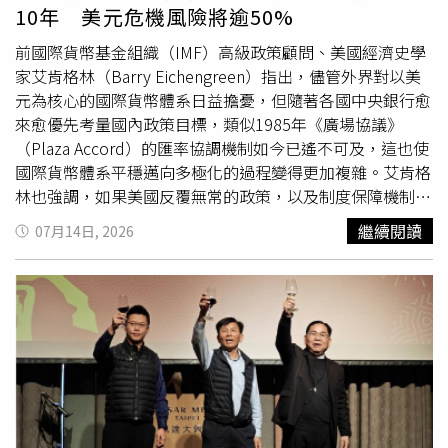
談判桌，美軍攻擊目標將擴大至發電廠及橋梁等基礎設施。
10年 美元危機風險將逾50%
他也將此次衝突與長達19年的越戰相比，並於4月接受美國
財經媒體《CNBC》訪問時表示，如果當年是他擔任總統，
前國際貨幣基金組織（IMF）高級政策顧問、美國經濟史學
「我會非常快速贏得越戰。」對此，
清華
大學戰略與安全研
家艾肯格林（Barry Eichengreen）指出，儘管外界對以美
究中心研究員文晶認為，川普的這番言論同時具有「向伊朗
元為核心的國際貨幣體系日益擔憂，但隨著各國中央銀行愈
釋放強硬訊號，以及安撫國內選民」的雙重目的，尤其是在
來愈優先考量國內政策目標，類似1985年《廣場協議》
11月期中選舉（Midterm Elections）之前。她分析：「美
（Plaza Accord）的匯率協調機制如今已遙不可及，這也使
國不希望深陷泥淖，但即使擁有壓倒性的軍事優勢，仍難以
國際貨幣體系平穩邁向多極化的過程變得更加複雜。艾肯格
將實力轉化為決定性的勝利。」尤其美國主導的攻擊迄今既
林也強調，如果美國反覆無常的政策，以及制度保障機制持
未推翻伊朗政權，也未能解決伊朗核問題。蘭州大學阿富汗
續削弱的情況再持續10年，市場對美元失去信心，並爆發突
繼續閱讀
07月14日, 2026
研究中心主任朱永彪同樣警告，華府已開始出現「陷入泥
發性危機的機率將超過50%。據《南華早報》報導，艾肯格
淖」的跡象，只不過與越戰或阿富汗戰爭有所不同，「這場
林於1996年出版的著作《資本全球化：一部國際貨幣體系
衝突未必會持續那麼久，因為從川普到美軍高層，美國內部
史》至今仍被視為國際貨幣體系歷史研究中最具權威性的著
仍保持一定程度的警惕，也不願再次深陷其中。這種認知有
作。他10日在1場北京學術組織「政府與市場經濟學國際學
助於避免重蹈過去的錯誤。」不過，他也指出，美國要抽身
會」（SAGE），及
清華
大學「中國經濟實踐與思想研究
依然十分困難，因為華府既不願認輸，也希望在荷姆茲海峽
院」（ACCEPT）共同舉辦的線上演講中表示：「我不認為
取得戰略利益，同時期待其他海權國家共同分擔壓力。文晶
像1985年《廣場協議》那樣的安排……能夠在21世紀重
亦強調：「將目前局勢比喻為越戰泥淖並非危言聳聽。如果
現。」據悉，《廣場協議》在歷史上被廣泛視為國際貨幣協
伊朗不按照美國預期行事，美國下一步該怎麼辦？這確實是
調的重要里程碑，當年主要經濟體透過協調一致的匯率行