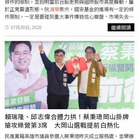
條件的限制，並說明當前台股走勢與國際股市高度聯動，屬
於正常震盪形態。阮
清華
表示，國安基金的進場有一定的條
件限制，一定是要碰到重大事件導致信心崩盤、市場失去功
能的特殊狀況才會進場。最近三次進場，都是一些特殊狀
繼續閱讀
07月30日, 2026
況，像是新冠疫情（COVID-19）、俄烏戰爭升息或美台關
稅等特殊狀況。阮
清華
續指，通常對市場是不會進入干預
的，也就是有漲有跌，最近受到國際局勢影響，加上台灣股
市跟國際股市有高度連動，最近因國際股市不好，造成台灣
股市受影響，不過有漲有跌是正常情況，「今天股市又回歸
上漲。昨天跌，今天又漲，所以最近的狀況就是一個震盪的
形態」。阮
清華
強調，國安基金的立場很簡單，就是密切關
注國內外的政經情勢，如果有一些失序的狀況，會做適度的
處理。
賴瑞隆、邱志偉合體力拱！蔡秉璁岡山掛牌
搶攻綠營第3席 大岡山選戰提前白熱化
民進黨籍高雄市議員參選人蔡秉璁昨天成立服務處，並舉辦