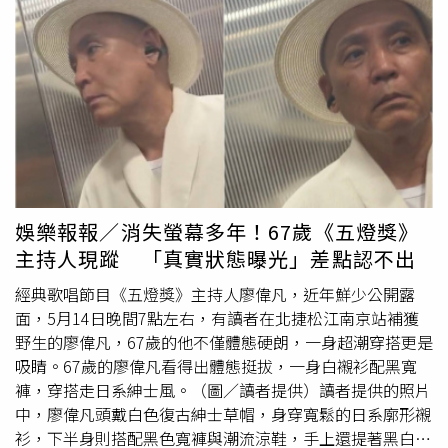
更多槓桿。不過朱永彪提醒，不應高估外部力量的支持，包
盈，為股東爭取權益？「我們的做法很簡單，就像修車一
交家人。對方證實目前販售的確實是鴨腿，但對於何時開始
括中國的角色。儘管北京試圖將自己定位為調停者，同時維
樣，先進廠幫公司『止血』，把裡面壞去的『清創』處理換
改賣鴨腿則未正面回應，僅表示後續將另行說明。當被問及
持與伊朗的經濟往來，但真正決定局勢的仍是伊朗本身，
掉，然後再一步步把引擎『再造』起來。重點速度要夠快，
是否長期販售鴨腿時，家屬則回應，「這個名字叫了17、
「真正具有決定性的因素，是伊朗自身的抵抗意志與能
要盡快讓車子上路，能跑得很快！」許榮唐以他起家最熟悉
18年，怎麼可能一直賣的都是鴨腿。」有網友翻出過去群組
力。」他補充，外部支持大多只是輔助性質，在伊朗整體韌
的汽車產業，剖析經營公司體質轉骨過程環節，頗為傳神。
訊息指出，2024年及2025年期間，「鵝腿阿姨」曾多次發
性中的貢獻甚至可能「僅占1/10」。文晶也持相同看法，她
許榮唐也強調，「自己是做實業、賣車子做房地產起家的，
布「鵝腿到了」等通知。不過，目前團購頁面上的商品名稱
認為中國是伊朗重要的經濟夥伴，也是推動對話的外交支持
看得很透。做生意哪有什麼大學問？命脈只有兩條：一是
僅標示為「阿姨烤的辣腿」與「阿姨烤的不辣腿」，並未註
者，但「並不是安全保障者」。不過，她認為，伊朗加入由
『誠信』，一是『現金流』。」他認為與團隊行事「就是踏
明究竟是鴨腿還是鵝腿。陳秀鳳因在北京大學、
清華
大學等
中國主導的上海合作組織與金磚國家仍具有重要意義，「因
踏實實地做重整，把偏掉的車頭拉回正軌」「你說我們是什
高校周邊販售烤腿爆紅。（圖／翻攝自微博）對此，不少學
為伊朗已沒有其他平台，可以作為區域強權展現自身影響
麼？我們就是來幫忙推一把的『轉型推手』。」「讓這些本
生表示並不知情。有中國人民大學學生透露，自己自2024
娛樂報報／消失螢幕多年！67歲《五燈獎》
力。」朱永彪進一步稱，以色列施加的壓力，也使美國撤軍
來被糟蹋到奄奄一息的公司活過來、正派賺錢，最起碼，要
年起已購買10多次，口感與味道始終一致，但因未吃過鵝
主持人現蹤 「真實狀態曝光」差點認不出
更加困難，並警告包括誤判引發軍事衝突等「不可控風
讓那些相信我公司的股東，抱在手裡的股票有價值，對股東
腿，因此無法分辨差異；也有學生透露早已從社群平台得知
險」，都可能輕易導致局勢進一步全面升高，「最終，這將
有一個長遠的交代。」許榮唐首度揭露他的「股利政策」，
販售的是鴨腿，以為大家都知道。北京市燕園街道市場監管
經典歌唱節目《五燈獎》主持人廖偉凡，近年鮮少公開露
考驗川普的決心。如果他果斷行動，美國有能力迅速抽身；
取得四家公司經營權立場即是要做到公司合法合規的賺錢，
所證實已接獲民眾檢舉，目前正針對相關情況展開調查。據
面，5月14日晚間7點左右，有讀者在北捷松江南京站補獲
但若猶豫不決，或繼續追求更多目標，尤其是經濟利益，撤
才是公司治理王道。
了解，現年50多歲的陳秀鳳2000年赴北京打拚，最初在北
野生的廖偉凡，67歲的他不僅體態硬朗，一身超潮穿搭更是
離進程就會放慢，也可能讓美國陷入更深的困境。」
京大學西南門販售水果，之後轉型經營燒烤攤，並以預購方
吸睛。67歲的廖偉凡看得出體態挺拔，一身白襯衫配黑寬
式販售烤鵝腿。2023年冬天，她因受到北大、
清華
及人大
褲，穿搭走日系紳士風。（圖／讀者提供）讀者提供的照片
學生追捧而在網路爆紅，甚至曾受邀到北京大學分享創業經
中，廖偉凡頭戴白色復古紳士草帽，身穿寬鬆的日系廓形襯
驗，強調「要保證做良心活，要有高品質，不能讓顧客遇到
衫，下半身則搭配黑色寬褲與潮流涼鞋，手上還提著黑白千