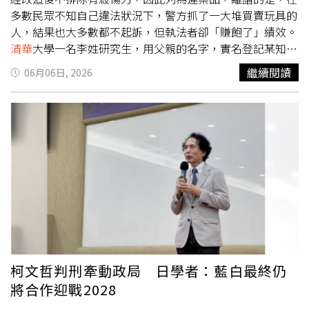
多數民眾不知自己違法狀況下，警方抓了一大堆買賣玩具的
人，結果也大多數都不起訴，但執法者卻「賺飽了」績效。
清華
大學一名李姓研究生，用父親的名字，實名登記某知名
電商平台帳號，然後他將這個帳號借給中國籍的學長，糟糕
繼續閱讀
06月06日, 2026
的是，學長竟然利用這個帳號販賣在大陸相當受歡迎「天空
法警」玩具左輪手槍，李生因此觸法，被台中地檢署依槍砲
罪起訴，一審獲判無罪，檢察官不服上訴。曾任高檢署檢察
官的王捷拓律師指出，「天空法警」玩具槍的設計，是用左
輪發射軟塑膠子彈，「理論上」可以改造成有殺傷力的武
器，問題是，其槍管直徑跟筷子差不多，沒有相對應子彈可
以發射；就算有心人士特別去打造一款「迷你子彈」可以用
這種玩具槍發射，殺傷力也相當有限。有多年打擊犯罪經驗
的王捷拓強調：「這些檢警人員都知道，沒有一個做壞事的
人會去改這種才賣一千多元的玩具槍，兄弟持這種槍根本沒
行情！辦他們的警察，更是心知肚明，他們抓的人，就真的
是在賣玩具給玩家；此外，這些網購平台都是實名制登錄
柯文哲判刑牽動政局 日學者：藍白最終仍
的，如果真要販賣槍火，怎麼會大刺刺在『淘寶』等電商平
將合作迎戰2028
台交易呢？」屏東詹姓男子進口大陸玩具槍，卻被警察大陣