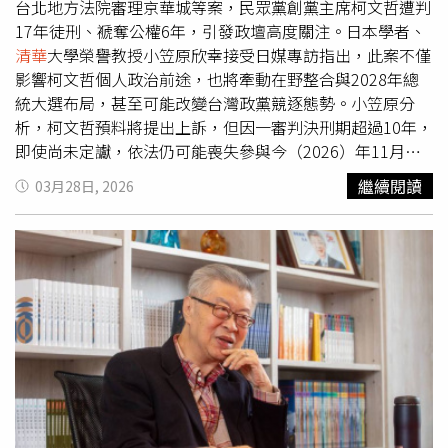
仗當成軍火大亨究辦。（圖／報系資料照）台中市二分局抓
台北地方法院審理京華城等案，民眾黨創黨主席柯文哲遭判
李姓研究生還不算離譜，屏東潮洲一名詹姓男子，被查獲進
17年徒刑、褫奪公權6年，引發政壇高度關注。日本學者、
貨「天空法警」、「幽靈左輪」共十八組，結果警方以破獲
清華
大學榮譽教授小笠原欣幸接受日媒專訪指出，此案不僅
軍火集團的規格發佈新聞，媒體也照單全收，彷彿這個玩具
影響柯文哲個人政治前途，也將牽動在野整合與2028年總
商是軍火大亨。王捷拓指出，可惡的是，有許多辦案人員缺
統大選布局，甚至可能改變台灣政黨競逐態勢。小笠原分
乏績效，上網買槍，然後將包裝盒拆開、故意不附說明書，
析，柯文哲預料將提出上訴，但因一審判決刑期超過10年，
以及配贈的軟殼塑膠子彈，就將一把通了槍管的迷你左輪槍
即使尚未定讞，依法仍可能喪失參與今（2026）年11月九
檢送地檢署與刑事局鑑驗，如果依照《槍砲彈藥刀械管制條
合一選舉及2028年總統大選的資格。他指出，未來關鍵在
繼續閱讀
03月28日, 2026
例》，經過改造當然有可能具殺傷力，事實上，就算一根鐵
於社會如何看待判決內容，若多數民意認為判決具說服力，
管，經過加工，裝置強力彈簧，安上擊錘，也可以發射改造
柯文哲政治生命恐受重創；反之，若「司法迫害」說法獲得
的霰彈槍子彈。律師王捷拓（右）痛斥警察將取締大陸玩具
支持，仍可能維持一定影響力。在政黨發展方面，小笠原指
槍當成「績效大補丸」。（圖／報系資料照）此外，還有一
出，民眾黨長期依賴柯文哲個人魅力支撐，即使由黃國昌接
種「微型槍砲」標榜：「手工製作，回膛減震大砲，擺件意
任黨主席，基層組織仍相對薄弱。未來可能透過加強為柯辯
大利炮主體，不銹鋼桌面，手工禮品擺件」；其長約31公
護、採取更強硬策略，以對抗執政黨並維持政治能見度。針
分、寬約16公分、高約15公分，外型則類似古砲台。說穿
對藍白關係，小笠原認為，國民黨目前仍以「司法迫害」論
了，就是一個懷舊的金屬製模型。另有一款「穿雲箭」，長
述聲援柯文哲，但判決結果將影響後續操作空間。從現實政
僅12.23公分，直徑約1.5公分，甚至比一支原子筆還短，也
治考量出發，若民眾黨聲勢未過度膨脹，國民黨將更有利於
是玩具，可以發射，因此觸犯台灣法令。這三款在大陸完全
主導在野整合；而柯文哲則可能透過「超越藍綠」的政治訴
合法的玩具禮品，對台灣警察來說，簡直是「績效大補
求對國民黨施壓，爭取談判空間。對於年底九合一選舉，小