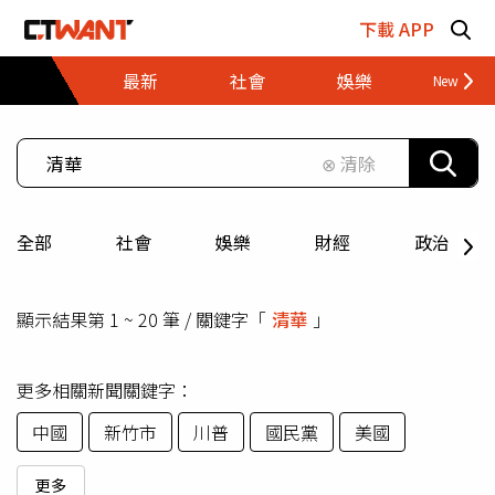
跳至主要內容區塊
下載 APP
最新
社會
娛樂
財經
⊗ 清除
全部
社會
娛樂
財經
政治
顯示結果第 1 ~ 20 筆 / 關鍵字「
清華
」
更多相關新聞關鍵字：
中國
新竹市
川普
國民黨
美國
更多