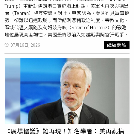
Trump）重新對伊朗港口實施海上封鎖，美軍也再次與德黑
蘭（Tehran）相互空襲。對此，專家認為，美國雖具軍事優
勢，卻難以迅速取勝；而伊朗則憑藉政治制度、宗教文化、
區域代理人網路及荷姆茲海峽（Strait of Hormuz）的戰略
地位展現高度韌性，美國最終恐陷入如越戰與阿富汗戰爭般
的泥淖。據《南華早報》報導，這波重新升高的衝突正同時
繼續閱讀
07月16日, 2026
考驗德黑蘭的韌性，以及華府是否願意承擔長期戰爭的代
價，也促使部分分析人士開始將當前局勢，與美國歷任總統
在越戰及阿富汗戰爭等「永無止盡的戰爭」中，所付出的政
治代價相提並論。美軍15日指出，他們發動了1波歷時90分
鐘的精準打擊，並稱此舉已「進一步削弱伊朗攻擊荷姆茲海
峽商業航運的能力。」伊朗官員則表示，美軍最新一波夜間
空襲造成超過260人受傷，也破壞了雙方上個月達成的停火
協議。堅稱自己掌控荷姆茲海峽的德黑蘭，則對約旦、巴林
及科威特的美軍資產發動報復性無人機與飛彈攻擊，並誓言
「在美國停止侵略之前」，這條水道將持續關閉。對美國而
言，這場衝突代價高昂且成果有限，再次讓華府面臨1項既
複雜又熟悉的兩難困境。川普此前已威脅，若伊朗拒絕重返
《廣場協議》難再現！知名學者：美再亂搞