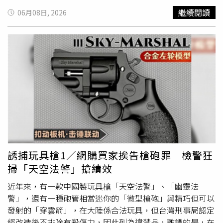
食品安全的問題」，如今卻因商品名稱與實際原料不符陷入
鳥格紋的大提袋，他耳朵上還戴著流行的骨傳導耳夾式耳
繼續閱讀
06月08日, 2026
爭議，再度成為輿論焦點。
機，不管是體態、神情還是穿搭，都維持得非常有型，看不
出年過六旬，搭乘捷運時態度也十分親和自在。廖偉凡經常
戴著帽子，似乎已成為他的招牌打扮。（圖／報系資料照／
年代提供）廖偉凡過去曾在大陸主持發展近20年，直到疫情
期間返台，近年鮮少出現在螢光幕前的他，其實早已悄悄變
身年薪300萬的上班族，他因緣際會受聘為生技公司顧問，
至今已邁入第6年，他曾打趣自嘲，自己是靠當「人形立
牌」在賺錢。而讀者直擊當天，他狀態極佳，確實是他經年
累月努力的成果，廖偉凡曾透露，自己一週固定運動4天，
定居新竹的他，平時都在
清華
大學散步，並遵中醫師建議，
運動後赤腳踩草地30分鐘，作為日常的保養，如果遇到雨
天，也會在家超慢跑50分鐘。日前他去做全身健康檢查，除
誘捕玩具槍1／網購買家挨告槍砲罪 檢警狂
了膽固醇稍高之外，其餘身體指標皆正常。
掃「天空法警」搶績效
近年來，有一款中國製玩具槍「天空法警」、「幽靈法
警」，還有一種砲管相當迷你的「微型槍砲」與精巧但可以
發射的「穿雲箭」，在大陸係合法玩具，但台灣刑事局認定
經改造後不排除有殺傷力，因此列為違禁品，離譜的是，在