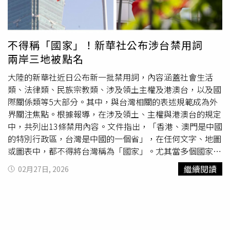
師，而是帶領人們重新「聽見」世界的人。徐亞英生前總
MPIA，MPIA為WTO下機制，各國因不滿美國牽制上訴制
說：「聲音不是科技的附屬品，而是人類感知世界的方
度，故於2020年成立MPIA，台灣有WTO資格卻沒參加
式。」導演楊守義也提到徐亞英對於自己作品的熱衷程度：
MPIA，實在可惜！智庫Eurasia Group創辦人Bremmer在今
「徐亞英老師曾經看著自己的建築，一直往後退一直往後
不得稱「國家」！新華社公布涉台禁用詞
年發表一個光譜，兩端以各國對美態度分為FAFO及TACO，
退，最後被一輛私人的車直接撞過去，老婆當時也是很擔
兩岸三地被點名
由此圖可知，台灣在國際眼光其實如同委內瑞拉、伊朗、烏
心，還好最後化險為夷。」值得一提的是，當紀錄片在這座
克蘭，反觀光譜另一側（TACO）的代表國中國，對美態度
「會呼吸的音樂廳」中放映，彷彿讓徐亞英的人生與建築理
大陸的新華社近日公布新一批禁用詞，內容涵蓋社會生活
堅決不從。平心而論，國際社會並不認同我們是一個legal
念在空間裡再次共鳴，導演楊守義也在現場分享，許多人乍
類、法律類、民族宗教類、涉及領土主權及港澳台，以及國
entity，近日加拿大總理卡尼疾呼middle power團結合作，
看「建築聲學」以為題材很硬，但其實電影有溫度、有知識
際關係類等5大部分。其中，與台灣相關的表述規範成為外
但我們有何價值被國際認可為middle power？是能源？是
也有情感；走進戲院，觀眾就能更直觀地理解什麼是「擴
界關注焦點。根據報導，在涉及領土、主權與港澳台的規定
糧食？是核彈？還是半導體？Think big start small，務實
散」、什麼是「殘響」，將看似不可變的公式轉化為各種空
中，共列出13條禁用內容。文件指出，「香港、澳門是中國
做事，相信終有我們自證價值之時。
間尺度都能成立的聲音解方，甚至讓一處場域成為帶動地方
的特別行政區，台灣是中國的一個省」，在任何文字、地圖
的文化節點；他更邀請觀眾成為「擴散人」，一起把徐亞英
或圖表中，都不得將台灣稱為「國家」。尤其當多個國家與
生命留下的美好殘響持續傳遞出去。同時，楊守義也特別感
地區名稱並列使用時，必須完整標示「國家和地區」字樣，
繼續閱讀
02月27日, 2026
謝本片音樂製作的關鍵夥伴到場，並分享本片聲音製作在歐
不得遺漏。文件並強調，「台灣與祖國大陸」為對應概念，
洲完成，讓影片的聲音層次得以更完整呈現。《讓建築歌唱
不得並列稱為「兩岸三地」或「中台」。同時，也不得將台
～徐亞英的交響人生》大提琴家張正傑也出席盛會。（圖／
灣、香港、澳門與中國並列提及，例如「中港」、「中台」
牽猴子提供）《讓建築歌唱～徐亞英的交響人生》紀錄的不
等說法被列為不當用語，建議改用「大陸與台灣」或「閩
僅是一位建築聲學家的職涯軌跡，更是一場橫跨半世紀、穿
台」等表述。針對台灣政府機構名稱，規定若報導無法避免