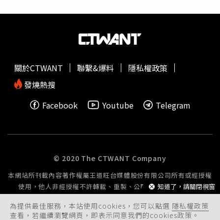
本的醫療人權、生命安全、基本健康嗎？」黃國昌表示，律
師團已正式提出戒護就醫的聲請，希望一天到晚把所謂人
權、法治掛在嘴巴上的賴清德政府，不要為了追殺自己的政
敵殺紅了眼，連基本人性、人權都不顧，難不成對民進黨而
言，任何對民進黨會產生威脅的人，都要死在看守所才可以
嗎？立委張啓楷說，柯文哲已經被關押7個月了還要繼續
關於CTWANT
聯繫&爆料
隱私權政策
押，他的身體狀況真的非常不好，
準備庭
當天凌晨甚至是痛
醒的，後來先打掉腎結石，但不只血尿、還嘔吐，「絕大多
發燒熱搜
數醫生都說身體狀況不好，加上柯文哲本來心臟就不好，提
Facebook
Youtube
Telegram
出戒護就醫同時也希望具保停押」。立委陳昭姿強調，懇請
法官能考量、正視提出專業說明，讓柯主席盡快離開那個鬼
地方，到可以檢查的地方做治療，盼法官可以參酌說明，同
意給予柯文哲具保停押。
© 2020 The CTWANT Company
本網站所刊載內容著作權屬王道旺台媒體股份有限公司所有或經授權
使用，他人非經授權不許轉載、重製、公開播送或公開傳輸。
知道了，請關閉視窗
為提供最佳服務，本站使用cookies，您可以點選
隱私權政策
查看，若繼續瀏覽網頁，即表示同意我們的cookies政策。