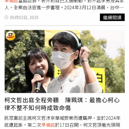
準備庭
當庭認罪，表示對自己太過衝動，對不起李男及其家
人，全案由法官進一步審理。2024年3月12日清晨，台中市
41歲李姓男子駕車行經忠明南路、五權五街口時，闖紅燈衝
繼續閱讀
05月02日, 2025
撞前方正騎機車停等紅燈的矽品精密公司陳姓工程師，造成
陳男頭部重創腦死，家屬隔日忍痛拔管。而肇事的李男雖未
酒駕，但他肇事後叼著菸在現場閒晃，不久逃逸不見蹤影，
警方循線通知他到案，但李男卻多次失聯，直到警方持拘票
上門，才發現他正在家裡呼呼大睡。，態度極其惡劣，遭輿
論稱為「叼菸惡男」。2024年3月12日清晨，李姓男子駕車
闖紅燈衝撞前方正騎機車停等紅燈的矽品精密公司陳姓工程
師，造成陳男頭部重創腦死，家屬隔日忍痛拔管。（圖／報
系資料照）事後李男身分曝光，遭人爆出是當地食品公司的
富二代，有毒品、恐嚇取財以及強盜罪等前科。自己則開設
傳播公司，與旗下數十名傳播妹發生過性關係，社會關係十
分複雜。不過車禍事件還在偵查期間，李男就在2024年4月
柯文哲出庭全程旁聽 陳珮琪：最擔心柯心
9日上午，因被謝姓女友撞見劈腿小三，雙方爆發激烈爭
律不整不知何時成致命傷
吵。李男原本為了調開女友，謊稱機車沒油要求她去幫忙買
汽油，爭吵中又多次出言挑釁女友，叫她朝自己潑灑汽油、
民眾黨前主席柯文哲涉京華城弊案而遭羈押，並於2024年
點火，而謝女在氣憤下竟然全數照做，造成李男權68%燒燙
底遭起訴，第二次
準備庭
於17日召開，柯文哲頂著光頭現