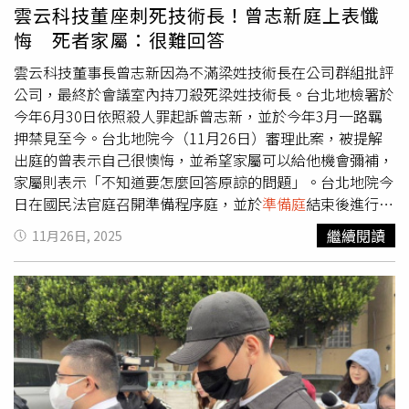
雲云科技董座刺死技術長！曾志新庭上表懺
悔 死者家屬：很難回答
雲云科技董事長曾志新因為不滿梁姓技術長在公司群組批評
公司，最終於會議室內持刀殺死梁姓技術長。台北地檢署於
今年6月30日依照殺人罪起訴曾志新，並於今年3月一路羈
押禁見至今。台北地院今（11月26日）審理此案，被提解
出庭的曾表示自己很懊悔，並希望家屬可以給他機會彌補，
家屬則表示「不知道要怎麼回答原諒的問題」。台北地院今
日在國民法官庭召開準備程序庭，並於
準備庭
結束後進行國
民法官抽選程序，目前仍在羈押狀態的曾志新也被提解至庭
繼續閱讀
11月26日, 2025
上問話，過去就已經認罪的曾志新依舊坦承自己的犯行，並
表示會盡力籌措被害人家屬求償的2785萬損失。輪到曾志
新發言時，他表示，首先我犯了一個很大的錯誤，傷害了對
方的生命，迫害了對方的家庭，並稱自己很懊悔做這些事
情，如今會好好面對司法，也會在監獄裡懺悔很久一段時
間。曾志新說，如果有機會的話，雖然人在監獄裡，但是也
會盡量去賠償、修復自己所做的事情，並希望家屬可以讓我
能夠多做一點，非常希望告訴人可以給我一個機會，去很真