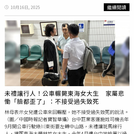
已沒有討論必要，審判長則評議諭知，書狀所為證據均有調
繼續閱讀
10月16日, 2025
查必要。最後確認在審理程序上著重在量刑部分，陳女聲請
傳喚父親以作為量刑考量，另聲請精神鑑定，吳男則聲請傳
喚陳女作證家庭平時相處狀況，並準備出示在獄中抄寫的佛
經。庭末審判長依法抽出200位國民法官，並將在明年3月
進行選任程序。檢方調查，吳男今年1至2月間，在新北市土
城區住所多次以燃燒的香菸燙傷兒子胸口、手臂，凌虐長達
20天。2月17日晚間，吳男掌摑兒子後，再用腳踹、手抓雙
腳使其倒立後搖晃再摔到床上，導致兒子內出血、抽搐。其
擔任代課教師的妻子陳女，在洗澡時聽到兒子哭喊、尖叫，
卻沒有出手制止，洗完澡後走出浴室目睹丈夫施暴，卻冷眼
旁觀、未將幼子送醫。翌日兩人分別出門上班、應酬，獨留
傷重幼子在家中長達12小時，直到吳女返家後驚覺兒子臉色
未禮讓行人！公車輾斃東海女大生 家屬悲
發青、抽搐不止才叫救護車，1個多月後兒子傷重不治。新
慟「臉都歪了」：不接受過失致死
北地檢署依重傷害致死罪起訴吳男，另依遺棄致死罪起訴陳
女，全案由新北地院國民法官法庭審理。
林母表示女兒遭公車來回輾壓，她不接受過失致死的說法。
（圖／中國時報記者寶智華攝）台中巨業客運施姓司機去年
9月開公車行駛綠川東街要左轉中山路，未禮讓斑馬線行
人，撞死東海大學林姓女大生，今年4月遭台中地檢署以過