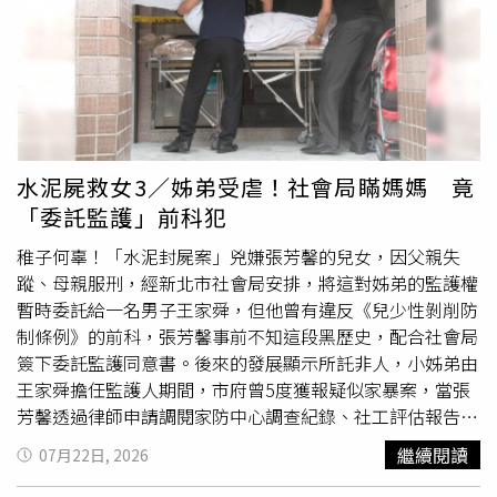
丈夫離家出走被通報為失蹤人口，因此在社會局安排之下，
張芳馨將12歲女兒和7歲兒子的監護權委託一名男子王家
舜，委託期間從2020年10月到2027年11月，後來輾轉得知
王家舜疑似對孩子有不法侵害的行為，因此向新北市社會局
調申請社工調查報告、輔導追蹤紀錄、委託監護事宜的紀
錄、王家舜照顧她小孩所領取的社會福利及補助資料等複
本，但遭到社會局拒絕。張芳馨提了兩次訴願，第二次的結
水泥屍救女3／姊弟受虐！社會局瞞媽媽 竟
果是部分准許部分駁回，所以改打行政官司。張芳馨主張孩
「委託監護」前科犯
子遭毆、受燙傷、被剃眉毛，甚至長期睡在地上，因為媽媽
在坐牢，只能透過社會局了解小孩狀況，相關資料有提供的
稚子何辜！「水泥封屍案」兇嫌張芳馨的兒女，因父親失
必要；她入監後無法直接接觸子女，更不用說繼續照顧，社
蹤、母親服刑，經新北市社會局安排，將這對姊弟的監護權
會局根本不用考慮她這個母親是否失職、是否需要接受政府
暫時委託給一名男子王家舜，但他曾有違反《兒少性剝削防
的監督。張芳馨強調，社會局應該幫忙顧好受刑人子女的困
制條例》的前科，張芳馨事前不知這段黑歷史，配合社會局
境，而不是緊盯受刑人，既然她還是子女的法定代理人，沒
簽下委託監護同意書。後來的發展顯示所託非人，小姊弟由
被剝奪親權，想查詢孩子的資料仍具有正當性。社會局答
王家舜擔任監護人期間，市府曾5度獲報疑似家暴案，當張
辯，張芳馨要調取的資料包括小孩怎麼安排生活、社工處遇
芳馨透過律師申請調閱家防中心調查紀錄、社工評估報告等
的評估，攸關未成年子女隱私，應取得小孩同意，不可藉由
資料時，社會局卻不願提供，對於小姊弟離開王家舜之後才
繼續閱讀
07月22日, 2026
親權行使的名義侵犯隱私。社會局告訴法院，張芳馨女兒已
鬆口說出自己的遭遇，還告訴法院因為孩子沒先說所以無法
滿18歲，兒子差不多上國中了，
準備庭
開完之後有問過他
提供協助，法官在判決書上重批社會局一味隱瞞資訊、未盡