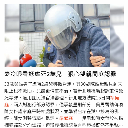
證，其生前筆錄內容前後矛盾，律師團調閱原始錄音檔後發
現，該筆錄疑遭誘導、扭曲甚至被部分捏造。林岱樺則重
申，自己從未貪污任何一塊錢、也未將助理費挪為私用，強
調「沒有任何不法行為與動機」。她表示，將以無罪辯護到
底，要用生命捍衛清白，「相信全體國人與高雄市民，都是
睿智的審判者，終將還我清白與信任。」
妻冷眼看尪虐死2歲兒 狠心雙親開庭認罪
33歲吳姓男子虐待2歲兒導致昏迷，其30歲陳姓母親見到未
阻止也不救助，兒最後傷重不治，被新北地檢署起訴重傷致
死等罪，適用國民法官法審理。新北地方法院15日開
準備
庭
，兩人對犯行部分認罪，僅爭執量刑部分。吳男聲請傳喚
陳女作證家庭平時相處狀況，並準備出示在獄中抄寫的佛
經，陳女則聲請精神鑑定。
準備庭
上，吳男和陳女對於被指
摘犯罪部分均認罪，但辯護律師認為有些證據既然不爭執，