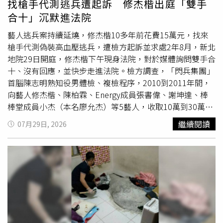
找槍手代測逃兵遭起訴 修杰楷出庭「雙手
行，考量女學生情緒控管不佳又無法理性思考、尊重男教授
杰楷在法院外稱自己這段時間「在誠心反省中，尊重司
合十」沉默進法院
的意願，以違反對方意願的方式接近、騷擾，造成教授心生
法」，接下來還是要繼續反省，遭查扣的8支手機都是他的
畏懼、日常生活及社會活動遭受影響，雖有意願調解，不過
舊手機，隨後雙手合十致謝便快步離開法院。
藝人逃兵案持續延燒，修杰楷10多年前花費15萬元，找來
雙方對賠償金額沒達成共識，女學生沒得到男教授的原諒，
槍手代測偽裝高血壓逃兵，遭檢方起訴並求處2年8月，新北
因此量處有期徒刑6月，並諭知易科罰金以1千元折算1日。
地院29日開庭，修杰楷下午現身法院，對於媒體詢問雙手合
本件有罪判決尚未確定，可上訴至高等法院。
十、沒有回應，並快步走進法院。檢方調查，「閃兵集團」
首腦陳志明熟知役男體檢、複檢程序，2010到2011年間，
向藝人修杰楷、陳柏霖、Energy成員張書偉、謝坤達、棒
棒堂成員小杰（本名廖允杰）等5藝人，收取10萬到30萬元
費用協助逃兵，全案因王大陸閃兵案東窗事發，修杰楷等人
繼續閱讀
07月29日, 2026
在2025年遭拘提到案檢方調查，修杰楷涉嫌在十多年前，
花15萬元找槍手代測，偽裝成高血壓試圖逃兵，但因未達免
役標準而於2016年服替代役，後因妻子賈靜雯懷孕而提前
退役，檢方日前起訴並求處2年8月有期徒刑。新北地院29
日召開
準備庭
，傳喚修杰楷出庭說明，他在下午2時許現身
法院，對於媒體詢問是否認罪未有回應，雙手合十、點頭致
意後便快步進入法院。