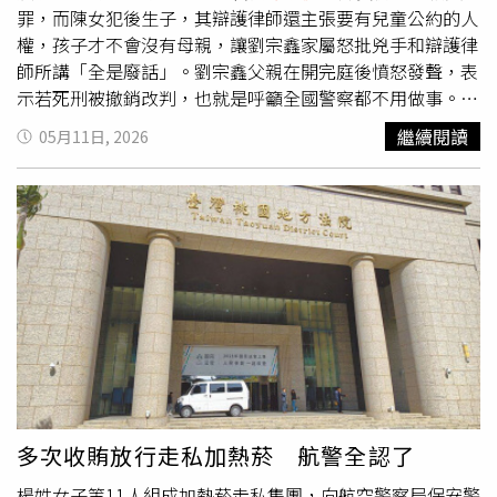
資訊，實際上是社會局未盡責幫助張芳馨有效行使親權，導
測血壓，只承認支付費用被騙，但刻意隱瞞自己花錢找槍手
罪，而陳女犯後生子，其辯護律師還主張要有兒童公約的人
致她得不到充分的訊息，也錯過提早終止委託監護的時機，
逃兵的關鍵事實。檢察官認定，他所謂主動投案，只是擔心
權，孩子才不會沒有母親，讓劉宗鑫家屬怒批兇手和辯護律
難以察覺小孩長期以來受到傷害。判決中還打臉社會局，孩
遭拘提的權宜作法，並非真誠悔悟，因此痛批他態度惡劣，
師所講「全是廢話」。劉宗鑫父親在開完庭後憤怒發聲，表
子接受王家舜照顧期間，曾5度通報受虐，社會局明知張芳
依妨害兵役治罪條例具體求處2年6月徒刑。
示若死刑被撤銷改判，也就是呼籲全國警察都不用做事。
馨正在服刑，不可能是媽媽施暴，應該告知媽媽有這些狀
（圖／侯世駿攝）檢警調查，陳嘉瑩當日違停新北地檢署附
繼續閱讀
05月11日, 2026
況，再一起商量怎麼做對小孩最好，社會局卻辯稱家長是他
近遭劉宗鑫盤查，陳女因持有毒品心虛，害怕身上的喪屍菸
們要查察監督的對象，這是誤解法律，社會局沒有權力排除
彈露餡而衝撞劉員，將其拖行300公尺，送醫搶救後仍傷重
張芳馨以母親身分決定如何維護小孩的權益。新北市社會局
不治，陳嘉瑩則被依殺人等罪起訴，全案一審由國民法官參
回應本刊，本案案母入獄時，社會局介入協助，當時兩個孩
審，2月判處陳嘉瑩死刑。而陳嘉瑩不服判決提出上訴，高
子就讀小學，因需兼顧姊弟意願，當時社工與姊弟會談，姊
等法院11日召開
準備庭
，陳女則不認自己殺人，而陳嘉瑩犯
弟表達不想被安置，又兩人已與案父友人一家共同生活一年
後產子，辯護律師還主張要有兒童公約的人權，孩子才不會
多，也表達喜歡這個環境，當時社工評估照顧狀況穩定，就
沒有母親，此說法劉宗鑫家屬難以接受。劉父在庭上憤怒發
尊重姊弟意願，非判決書所言由社會局居中協調安排住所。
言，表示劉員當時是合法攔查，陳女明知他的手掌被車輛卡
關於姊弟受照顧狀況，社會局表示社工持續追蹤，渠等在留
住，仍持續踩油門，20幾秒便殺死一個人，若死刑被撤銷改
養人家中的生活適應良好，另有關生活中曾發生不當對待議
判，也就是呼籲全國警察都不用做事，怒斥陳女和辯護律師
題，社會局也介入輔導服務。
講的全都是廢話，並強調家屬所求只是公道，高等法院在確
認上訴理由，以及詢問被告和被害家屬意見後就結束開庭，
多次收賄放行走私加熱菸 航警全認了
陳女在面對記者提問「是否有悔意」等問題時則全程保持沉
楊姓女子等11人組成加熱菸走私集團，向航空警察局保安警