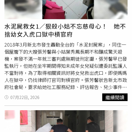
水泥屍救女1／狠殺小姑不忘慈母心！ 她不
捨幼女入虎口獄中槓官府
2018年3月新北市發生轟動全台的「水泥封屍案」，同住一
個屋簷下的大嫂張芳馨與小姑葉秀鳳長期不和釀成驚天殺
機，案發不滿一年就三審判處無期徒刑定讞，張芳馨早已發
監執行，但她在坐牢期間得知未成年女兒疑似遭委託監護人
不當對待，為了取得相關資訊好將女兒救出虎口，即使媽媽
人在獄中，仍找律師打官司對槓官府。張芳馨狀告新北市政
府社會局，要求給她社工服務紀錄、評估報告、兒少事件通
報表、家防中心調查記錄等文件，台北高等行政法院判張芳
繼續閱讀
07月22日, 2026
馨勝訴，並在判決中痛斥社會局曲解法律、未善盡職責。本
案判決因社會局未上訴，全案確定，已提供相關資料給張芳
馨。水泥封屍案兇手張芳馨遭判無期徒刑定讞後，將未成年
兒女監護權暫時委託丈夫友人。（圖／報系資料照）本刊調
查，張芳馨因水泥封屍案獲判無期徒刑，判決定讞一年後，