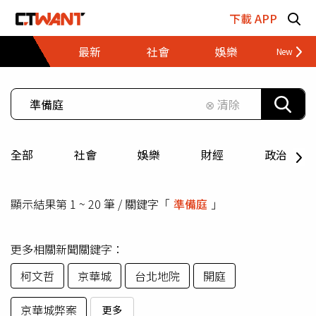
跳至主要內容區塊
下載 APP
最新
社會
娛樂
財經
⊗ 清除
全部
社會
娛樂
財經
政治
顯示結果第 1 ~ 20 筆 / 關鍵字「
準備庭
」
更多相關新聞關鍵字：
柯文哲
京華城
台北地院
開庭
京華城弊案
更多