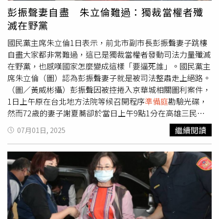
久」他抱怨。柯文哲怒轟，起訴書公開後，各種證據不堪一
彭振聲妻自盡 朱立倫難過：獨裁當權者殲
擊，檢方幾乎是把人關起來才找證據，現在用威脅證人方式
滅在野黨
不正問訊，自己已經不是為了自己而戰，是為了當時的市府
團隊而戰。他呼籲，如果對社會有一點希望，對司法公正有
國民黨主席朱立倫1日表示，前北市副市長彭振聲妻子跳樓
一點信任，現在的賴政府就不該介入司法，該留下一個夾縫
自盡大家都非常難過，這已是獨裁當權者發動司法力量殲滅
中的獨立空間。※CTWant提醒您：未經有罪判決確定者，
在野黨，也感嘆國家怎麼變成這樣「要逼死誰」。國民黨主
皆應推定為無罪。◎勇敢求救並非弱者，您的痛苦有人願意
席朱立倫（圖）認為彭振聲妻子就是被司法整肅走上絕路。
傾聽，請撥打1995◎如果您覺得痛苦、似乎沒有出路，您
（圖／黃威彬攝）彭振聲因被控捲入京華城相關圖利案件，
並不孤單，請撥打1925
1日上午原在台北地方法院等候召開程序
準備庭
勘驗光碟，
然而72歲的妻子謝夏蕎卻於當日上午9點1分在高雄三民區
家中頂樓墜樓身亡。據高雄市警局證實，謝女當場四肢骨
繼續閱讀
07月01日, 2025
折、失去生命跡象，當場死亡，未能送醫。彭振聲在親友轉
述後，得知妻子墜樓身亡的消息而情緒潰堤，當場在法庭外
等候區崩潰痛哭，哽咽喊道：「我太太知道我今天要開庭，
要輕生，我是冤枉的……」場面令人心碎，隨即在法官同意
下未參與
準備庭
，由律師與法警陪同下離開法院，前往高雄
處理妻子後事。朱立倫對此批評，同樣當日在全台灣北中南
東，執政黨針對在野黨堅壁清野，要把總統賴清德口中稱的
「雜質」全部打掉，還要清洗在野黨，這是台灣民主最大危