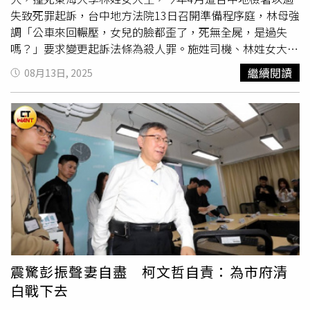
失致死罪起訴，台中地方法院13日召開準備程序庭，林母強
調「公車來回輾壓，女兒的臉都歪了，死無全屍，是過失
嗎？」要求變更起訴法條為殺人罪。施姓司機、林姓女大生
母親與弟弟均出席
準備庭
，均由律師代言，施姓司機當庭坦
繼續閱讀
08月13日, 2025
承檢方所有調查指控犯行及過失致死罪，強調對死者家屬感
到非常抱歉，且有誠意和家屬和解，希望家屬能給他一個機
會。林母辯護律師指出，林女被撞捲入車底，司機下車查看
後，只看到林女的手在輪胎後方，無法確認林女身體與頭部
位置，竟又2度打檔開車前進，最後再打倒檔倒車1次，導致
林女頭部遭二度輾壓，這不是職業駕駛會做的事，甚至連一
般人都做不到，顯有殺人的未必故意，要求法官變更起訴法
條為殺人罪。林母泣不成聲表達意見時說，自己沒什麼開車
經驗，卻明白撞到人、貓、狗都要下車查看，他（施姓司
機）只看到女兒一隻手在輪胎後面，不確定身體其他部位，
就前進2次、倒車1次，還說是想盡快移開車，他是神嗎？女
兒遺體經整理師整理，臉都還是歪七扭八的，「你跟我說這
震驚彭振聲妻自盡 柯文哲自責：為市府清
是過失致死，我無法接受！」本案一度傳出保險公司認為施
白戰下去
姓司機因公司排班失當，導致疲勞駕駛，不願理賠，施姓司