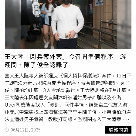
重」。◎勇敢求救並非弱者，您的痛苦有人願意傾聽，請撥
打1995。◎如果您覺得痛苦、似乎沒有出路，您並不孤
單，請撥打1925。
王大陸「閃兵案外案」今召開準備程序 游
翔閔、陳子俊全認罪了
藝人王大陸等人被訴違反《個人資料保護法》案件，12日下
午2時50分新北地院召開準備程序，傳喚被告游翔閔、陳子
俊、陳柏均出庭，3人皆承認罪行。王大陸則將在7月出庭。
王大陸去年因處理女友闕沐軒被潘姓男子詐騙以及不滿
Uber司機態度找人「教訓」兩件事情，請託富二代友人游
翔閔居中牽線找上四海幫海英堂堂主陳子俊、小弟陳柏均違
法查潘姓男子個資、教唆打司機。游翔閔捲入王大陸案，涉
嫌違反個資法，其律師認為游翔閔是合法取得潘男個資。
繼續閱讀
06月12日, 2025
（圖／黃威彬攝）王大陸又找以陳志明為首的兵役集團逃兵