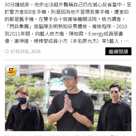
情緒漸趨高漲，信中出現暴力語言，她曾多次有帶刀子到校
30分鐘結束，他步出法庭外聲稱自己仍在誠心反省當中，至
隨機砍人的念頭，因為她想把對於教授的不滿遷怒陌生人，
於警方查扣8支手機，則是因為他不習慣丟棄手機，遭查扣
還埋怨教授不願回應她的需求卻關照別人，讓她很挫折。女
的都是舊手機，在雙手合十致謝後離開法院。檢方調查，
學生不只寄信給男教授，也寄給教授的助教，信件尺度更加
「閃兵集團」首腦陳志明熟知役男體檢、複檢程序，2010
18禁，像是：「畢業前一定女上男下Ｘ爆他，實同文字的Ｘ
到2011年間，向藝人修杰楷、陳柏霖、Energy成員張書
你老師」、「我很喜歡他，所以更是渴望聽見他痛苦的哀嚎
偉、謝坤達、棒棒堂成員小杰（本名廖允杰）等5藝人，收
與刺激的Ｘ叫聲」、「我在心中拿刀子割他的臉，劃到無法
取10萬到30萬元費用協助逃兵，全案因王大陸閃兵案東窗
繼續閱讀
07月29日, 2026
辨識他是誰，劃完再Ｘ他，這個幻想無法停止。」女學生甚
事發，修杰楷等人在2025年遭拘提到案檢方調查，修杰楷
至告知助教「想殺掉你和老師，然後吃掉你們的身體」。東
涉嫌在十多年前，花15萬元找槍手代測，偽裝成高血壓試圖
吳大學輔導老師也收過恐嚇信，女學生提及一直想把男教授
逃兵，但因未達免役標準而於2016年服替代役，後因妻子
分屍，「想到他那麼高還會怕我就異常興奮」、「不知道怎
賈靜雯懷孕而提前退役，檢方日前起訴並求處2年8月有期徒
樣他才會乖乖讓我Ｘ，把他變屍體太可惜。我就愛看喜歡的
刑。新北地院29日召開
準備庭
，傳喚修杰楷出庭說明，修杰
人痛苦」。女學生曾寫信提到，想潑咖啡到教授的西裝上、
楷在庭上坦承犯行，表示透過謝坤達認識陳志明，先面交5
想在課堂上對教授噴辣椒水，不過實際付諸行動既非咖啡也
萬再匯款10萬元，其律師則辯稱，修杰楷僅從常備役體位變
不是辣椒水，2024年4月29日上午9點多，女學生前往教授
更為替代役體位，且他是因家庭因素入伍，損害在結果上未
研究室，在門口把瓶裝可樂倒出來以宣洩怒氣。受害男教授
直接發生。修杰楷律師稱，他因服完替代役並取得退伍證
感到極度困擾恐懼，向中正二分局報案，檢警以妨害自由、
明，自認未犯罪才沒有主動自首，而修杰楷在交保後第一時
違反《跟蹤騷擾防制法》偵辦起訴。女學生認罪認得很乾
間便發文致歉，服役期間還投入多場公益宣導，希望法官能
脆，在北院開
準備庭
時坦承犯行，法官改以簡式審判程序進
給予6月以下徒刑並緩刑宣告。庭審過程約半小時結束，修