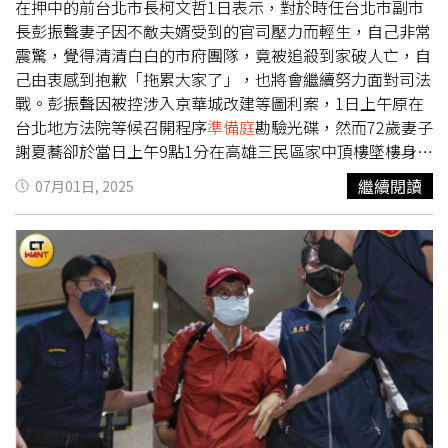
機辯護律師表示，將再與保險公司與客運業者溝通，希望能
在押中的前台北市長柯文哲1日表示，對於時任台北市副市
對家屬給予最大賠償。經雙方充分表達竟見，法官再徵詢雙
長彭振聲妻子因不敵夫婿受到的官司壓力而輕生，自己非常
方有無和解意願，雙方都同意，但因保險公司與客運業者未
震驚，覺得清清白白的市府團隊，竟被追殺到家破人亡，自
到場，法院將擇期安排和解。
己由衷感到抱歉「拖累大家了」，也將會繼續努力面對司法
戰。彭振聲因被控涉入京華城改建等圖利案，1日上午原在
台北地方法院等候召開程序
準備庭
勘驗光碟，然而72歲妻子
謝夏蕎卻於當日上午9點1分在高雄三民區家中頂樓墜樓身
亡。高雄市警局證實，謝女當場四肢骨折、失去生命跡象，
繼續閱讀
07月01日, 2025
當場死亡，因而未能送醫。彭振聲在等候庭期時接獲親友轉
述，得知妻子墜樓身亡的消息而情緒潰堤，當場在法庭外崩
潰痛哭，哽咽喊道：「我太太知道我今天要開庭，要輕生，
我是冤枉的……」場面令人鼻酸，隨即在法官同意下未參與
準備庭
，由律師與法警陪同下離開法院，前往高雄處理妻子
後事。台北市前副市長彭振聲（中）妻子疑因受不了先生官
司折磨1日在高雄住家頂樓跳樓自盡。（圖／趙世勳攝）柯
文哲1日也被借提出席台北地院程序
準備庭
，經過律師轉知
後，才得知彭妻輕生，聞言震驚不捨。柯文哲直批，起訴後
自己也閱卷完了彭振聲的所有筆錄，實在不曉得彭到底是違
反哪一法令在認罪，如今發生這種事「後續調查又要拖很