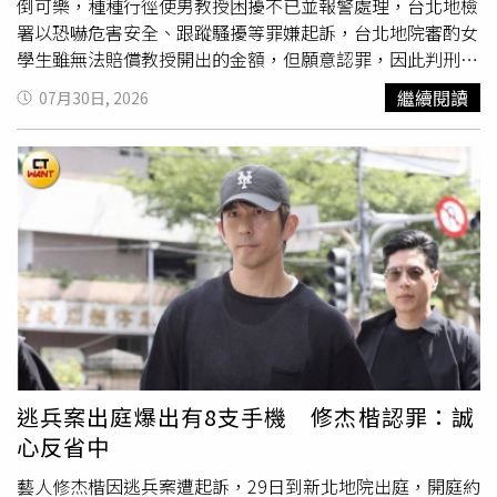
倒可樂，種種行徑使男教授困擾不已並報警處理，台北地檢
署以恐嚇危害安全、跟蹤騷擾等罪嫌起訴，台北地院審酌女
學生雖無法賠償教授開出的金額，但願意認罪，因此判刑6
月，可易科罰金18萬元。檢方調查，女學生2023年8月進入
繼續閱讀
07月30日, 2026
東吳大學就讀，選修本案男教授的課程並得知教授的電子信
箱，入學3個月她就開始寫信騷擾，從2023年11月到2024
年7月總共寄出30封EMAIL，部分內容近似告白信，例如她
自稱「又瘋狂又犯賤才愛上你」，但寫越多越顯露佔有慾，
像是「你在可愛的臉蛋之外，更吸引人的是機伶風趣的內
在，讓我認為他們沒品味而不懂欣賞你，只有我有資格喜歡
和擁有你。你是我的疆土，我不許別人碰。」男教授的寵物
是貓，女學生為此寫下她羨慕那隻貓「可以咬你、被你撫
摸、在你的床上，或是坐在你的大腿上」、「我沒放棄畢業
前可以像貓一樣坐在你大腿上的渴望」。女學生還寄英文信
給教授：「I get please from subjugating tall and large-
sized guys like you.（我喜歡征服像你這樣高大的人）」、
逃兵案出庭爆出有8支手機 修杰楷認罪：誠
「You will be conquered and be my trophy someday. I
心反省中
long for having you.（總有一天你會被我征服，成為我的戰
利品。我渴望擁有你）」。男教授無意師生戀，女學生負面
藝人修杰楷因逃兵案遭起訴，29日到新北地院出庭，開庭約