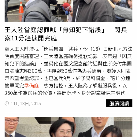
誠的道歉、真誠的彌補。不過，面對曾志新的道歉，死者家
屬李小姐回應「不知道要怎麼回答原諒的問題」表示除了感
到傷痛之外，從頭到尾她只有看到媒體報導道歉，以及收到
一封制式的存證信函道歉，不知道具體狀況，並強調自己
王大陸當庭認罪喊「無知犯下錯誤」 閃兵
「很難回答這個問題」。開庭結束以後，死者家屬的辯護律
案11分鐘速開完庭
師黃沛聲接受媒體受訪時表示，目前家屬從起訴後到現在都
沒有想要原諒對方，但是法院這邊還是會協助安排調解程
藝人王大陸涉找「閃兵集團」逃兵，今（18）日新北地方法
序，看看是否能採取修復性司法程序，讓家屬接受道歉，給
院首度開庭審理，王大陸當庭鞠躬道歉認罪，表示是「因無
社會一個平靜，但也要看被告是否能提出道歉的誠意。
知犯下的錯誤」，並稱他在國父紀念館附近與住所交付集團
首腦陳志明300萬、再匯款60萬作為逃兵酬勞，辯護人則表
示希望考量認罪、也已當兵9月，給予易科罰金，花11分鐘
簡單開完
準備庭
。檢方指控，王大陸為了躲避服兵役，以
360萬作為逃兵的代價，將健保卡、身分證拿給陳志明代辦
逃兵，由陳的手下李名宸冒名頂替就醫，偽造高血壓病歷，
繼續閱讀
11月18日, 2025
但因王大陸長年在境外、時間不易配合，加上陳志明因案入
監告吹。王大陸另事後向戶籍地信義區戶政事務所與衛福部
中央健康保險署台北業務組謊稱身分證與健保卡遺失辦理補
發，被起訴偽造文書。準備程序庭上，王大陸起立鞠躬向法
官道歉認罪，稱「因無知犯下的錯誤」，表示他原先以30萬