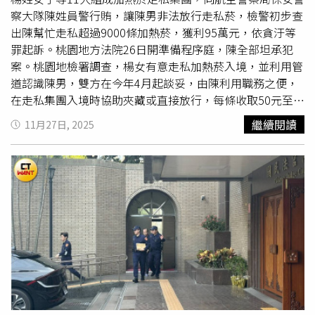
默。
察大隊陳姓員警行賄，讓陳男非法放行走私菸，檢警初步查
出陳幫忙走私超過9000條加熱菸，獲利95萬元，依貪汙等
罪起訴。桃園地方法院26日開準備程序庭，陳全部坦承犯
案。桃園地檢署調查，楊女有意走私加熱菸入境，並利用管
道認識陳男，雙方在今年4月起談妥，由陳利用職務之便，
在走私集團入境時協助夾藏或直接放行，每條收取50元至
150元不等賄賂。桃園地院26日開
準備庭
，陳男全部坦承犯
繼續閱讀
11月27日, 2025
罪，法官也詢問陳男，涉案是否有起訴書未列出的其他次，
陳男坦承「有」，並已由檢察官另案偵辦，詳細內容因過了
一段時間，記不太起來。此外法官也提到，陳男辯護人希望
院方審酌《刑法》第59條，犯罪顯可憫恕，得酌量減輕其
刑。法官說，雖未經合議庭討論，但自己覺得不適用，詢問
陳男自己怎麼看，陳男自己也回答「沒有」。另辯護人提出
具保請求也撤回，將等全部被告準備程序庭後再提出聲請。