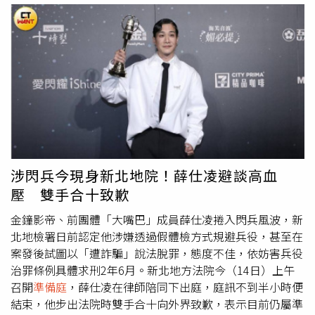
們，都反對媽媽調閱檔案，法官做出決定前，應傳喚姊弟倆
責協助媽媽及早發現孩子受虐。本刊調查，王家舜曾以壇主
到庭表示意見。法官指出，張芳馨殺害小姑才會坐牢，她失
身分，收一名未成年的林姓女子當乾女兒，但他帶乾女兒出
去家庭生活，並不是因為對小孩做了什麼壞事；她的先生失
雙入對，還上旅館開房間，發生婚外情2年後，元配對林姓
蹤，父母哥哥已不在人世，弟弟住國外聯絡不上，沒有其他
女子以及她母親提告求償50萬，判賠8萬元。林姓女子也以
家人可以伸出援手，家長職責只能落在媽媽身上，才不得不
官司回擊，告元配傳簡訊恐嚇，法院判刑3月、緩刑2年；她
將監護權委託給王家舜。合議庭認為，張芳馨基於考量小孩
還告王家舜拍下兩人發生性行為的畫面，但事發時她還沒滿
的最佳利益，想確認孩子在王家舜那邊過得好不好，是不是
18歲，法院以《兒童及少年性交易防制條例》判8個月、緩
待在一個適合安全成長的環境，社會局作為主管機關，有義
刑3年。張芳馨對王家舜其實不熟，也不是主動找他代為照
務照顧保護張芳馨的子女，也有責任協助張芳馨行使親權。
顧小孩，只知道丈夫失蹤前，曾帶小孩搬進他家，透過社會
台北高等行政法院判准張芳馨調取子女的追蹤紀錄及評估報
局協調，才決定將監護權委託給他，後來輾轉獲知王家舜有
涉閃兵今現身新北地院！薛仕凌避談高血
告。（圖／侯世駿攝）北高行表示，既然張芳馨坐牢，不易
前科，而且是觸犯兒少條例，似乎不太適合擔任監護人，已
壓 雙手合十致歉
得知子女近況，社會局更應該幫她善盡媽媽的責任，張芳馨
在2025年3月廢止委託監護，另外安置兒女。北高行審理期
申請複製本案文件具有正當理由，因此判決社會局提供社工
間，社會局解釋為何拒給文件，因為張芳馨要調取的資料包
金鐘影帝、前團體「大嘴巴」成員薛仕凌捲入閃兵風波，新
服務紀錄、評估報告、兒少事件通報表、家防中心調查記
括小孩怎麼安排生活、社工的處遇評估，攸關未成年子女隱
北地檢署日前認定他涉嫌透過假體檢方式規避兵役，甚至在
錄、社工與教師談話記錄、社工探監討論子女事務的訪談紀
私，應取得小孩同意，不可藉由親權行使的名義侵犯隱私。
案發後試圖以「遭詐騙」說法脫罪，態度不佳，依妨害兵役
錄。新北市社會局回應，社工個案紀錄為社會局內部文件，
社會局主張，社工在本案開完
準備庭
之後，有問過張芳馨的
治罪條例具體求刑2年6月。新北地方法院今（14日）上午
實務上不對外提供，惟法院判決後，社會局即依照法院判決
小孩，他們都反對媽媽調閱檔案，法官做出決定前，應傳喚
召開
準備庭
，薛仕凌在律師陪同下出庭，庭訊不到半小時便
提供相關資料。張芳馨的委任律師證實，在判決確定後，新
張芳馨的孩子到庭表示意見。張芳馨委任律師李晏榕（圖／
結束，他步出法院時雙手合十向外界致歉，表示目前仍屬準