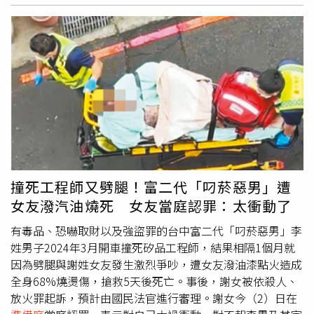
卻被騙，再度請託游翔閔居中牽線臺北市刑大代理隊長劉居
榮協助調查陳志明個資，全案直到王大陸逃兵被抓，檢方在
其手機內發現相關證據，全案這才曝光，並於日前起訴游翔
閔和陳子俊等人。新北地院12日召開
準備庭
，陳秋君審判長
詢問游、陳子俊、陳柏均3名被告是否認罪，3人皆表示認
罪，但游的律師認為檢方起訴書並未寫清楚游究竟查了潘男
何種個資，「究竟是何種個資遭游翔閔違法蒐集？」，游的
律師進一步表示，潘男的姓名游本來就藉由王大陸及其女友
闕沐軒得知，即便游有蒐集個資也並非由違法管道取得。陳
子俊的律師則請求法官審酌陳子俊已符合認罪自白的條件，
期望法官能酌量減輕其刑度，同時也表示陳子俊希望能和被
撞死工程師又劈腿！富二代「叼菸惡男」遭
害人調解。
女友潑汽油燒死 女友當庭認罪：太衝動了
有毒品、恐嚇取財以及強盜罪的台中富二代「叼菸惡男」李
姓男子2024年3月開車撞死矽品工程師，結果相隔1個月就
因為劈腿與謝姓女友發生激烈爭吵，遭女友潑油漆點火造成
全身68%燒燙傷，搶救5天後死亡。事後，謝女被依殺人、
放火罪起訴，預計由國民法官進行審理。謝女今（2）日在