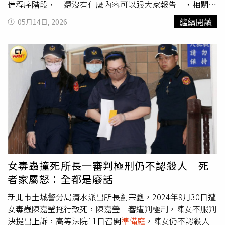
北市社會局已依照判決提供文件了。
報系資料照）張芳馨的委任律師李晏榕庭上陳述，她帶兩個
備程序階段，「還沒有什麼內容可以跟大家報告」，相關說
小孩去桃園女子監獄看媽媽，其實孩子也希望看到自己的資
明會等正式開庭後再向法官陳述，也感謝外界關心，並為事
繼續閱讀
05月14日, 2026
料，新北市社會局聲稱兒少資料必須保密，但需要對法定代
件造成社會紛擾致歉。至於外界關注的高血壓問題，薛仕凌
理人也保密嗎？李晏榕還告訴法官，孩子離開王家舜之後
面對媒體詢問則未正面回應，僅低調表示，相關內容會在正
「什麼都說了」、「說了非常多的事情」，之前會說不想接
式庭審時向法官說明。此案源於藝人王大陸涉嫌閃兵案件擴
觸媽媽、不想讓媽媽調資料是「他們生存的策略」，要等到
大追查，檢警進一步查出，薛仕凌也曾找上閃兵集團首腦、
出來安全後才會講實情。李晏榕轉述孩子的委屈，在王家舜
有「黑哥」之稱的陳志明，以30萬元代價協助逃避兵役。檢
擔任監護人期間，他們有3年睡在地上，這是不是因為是受
方指出，薛仕凌自2002年起，便以就學、出境等理由多次
刑人的小孩，「所以社會局便宜行事把小孩委託給連學校社
延後入營，之後於2011年間透過陳志明安排，以高血壓為
工都覺得不適宜的人照顧，然後擔心原告究責？」李晏榕強
由申請變更體位複檢。根據檢警調查，陳志明不僅教導薛仕
調張芳馨無意對社會局究責，她很開心見到子女，不過孩子
凌在體檢時利用「憋氣」等方式，營造血壓異常狀態，還在
對於有些事情是不便說出口的，還是得藉由社會局提供相關
赴高雄榮民總醫院進行複檢時，由薛仕凌領取24小時血壓監
紀錄，才能進一步了解這幾年發生什麼事。社會局透過委任
測器後，轉交給陳志明代為測量，讓陳男擔任「槍手」，藉
律師表達，孩子另行安置後才講出一些原本沒說的事情，如
此取得「中度高血壓」診斷證明，最終成功變更為免役體
女毒蟲撞死所長一審判極刑仍不認殺人 死
果當初孩子有講，社工會有不同處置；關於王家舜疑似不當
位。然而，檢方認為薛仕凌在案發後並未坦承犯行，反而利
者家屬怒：全都是廢話
對待孩子的行為，社會局一得知就啟動司法介入並提供相關
用劇組與相關人士協助草擬不實聲明，對外聲稱自己是遭到
協助，不過「前提必須建立在孩子要先說」。新北市政府社
詐騙，試圖進行公關操作與形象洗白，甚至透過律師聯繫劇
新北市土城警分局清水派出所長劉宗鑫，2024年9月30日遭
會局遭法官批評未盡責幫助張芳馨有效行使親權。（圖／報
組顧問醫師，希望對方出庭作證，企圖藉由不知情的專業人
女毒蟲陳嘉瑩拖行致死，陳嘉瑩一審遭判極刑，陳女不服判
系資料照）法官批評新北市社會局一味以孩子隱私拒絕提供
士替自己背書。即便主動到案，薛仕凌仍堅稱是自己親自量
決提出上訴，高等法院11日召開
準備庭
，陳女仍不認殺人