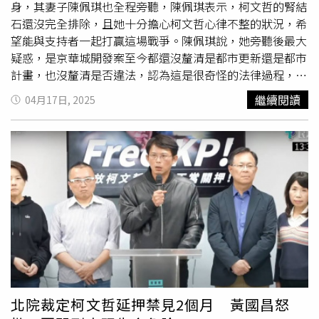
傷，送醫搶救5天後宣告不治。謝女則被依殺人、放火罪起
身，其妻子陳佩琪也全程旁聽，陳佩琪表示，柯文哲的腎結
訴。該案預計下月由國民法官庭進行密集審理，今日開
準備
石還沒完全排除，且她十分擔心柯文哲心律不整的狀況，希
庭
時，審判長詢問謝女是否認罪，謝女當庭認罪，還說自己
望能與支持者一起打贏這場戰爭。陳佩琪說，她旁聽後最大
太衝動，對不起李男及李男的媽媽。謝女辯護律師邱智偉則
疑惑，是京華城開發案至今都還沒釐清是都市更新還是都市
表示，就檢方起訴範圍內容均不爭執，僅就量刑部分辯護。
計畫，也沒釐清是否違法，認為這是很奇怪的法律過程，
全案將由國民法庭進一步審理。
「無法了解為什麼法律走到這種程度。」陳佩琪也再次對丈
繼續閱讀
04月17日, 2025
夫的身體表示擔憂，她提到，從X光來看，柯文哲的腎結石
還沒完全排除，也不清楚能否完全排除，她最擔心的是柯文
哲心律不整，不知何時會變成致命傷。陳佩琪說，心臟方面
依舊有持續找醫生替柯文哲看診治療，並對支持者們表示感
謝，「代表主席還有所有民眾黨黨公職感謝大家，希望大家
一起打贏這場戰爭。」
北院裁定柯文哲延押禁見2個月 黃國昌怒