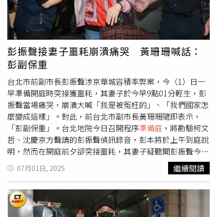
機，當台灣民主被司法操縱，當司法成為獨裁者最大工具
「辦藍不辦綠」，無限上綱就要消滅在野黨。朱立倫直言，
如今不論是國民黨或民眾黨遭針對，大家都必須哀矜勿喜，
因為「明天就是任何一個反對的人」。朱立倫說，今天沈默
彭振聲接妻子噩耗崩潰痛哭 黃珊珊喊話：
大眾若不站出來，明天被最大罷免對象就是你，請大家一定
彭副保重
要站出來，捍衛台灣民主，捍衛台灣司法公義。曾任檢察官
的國民黨立委吳宗憲也感嘆，自己在司法界待這麼久了，賴
台北市前副市長彭振聲涉京華城容積率弊案，今（1）日一
清德上任這一年多，破壞民主和司法制度，令人憂心國家未
早準備開庭時突接獲噩耗，其妻子於今早9點01分輕生，彭
來，只能無力地懇求賴清德，「放下屠刀、團結為民」。
振聲當場痛哭，崩潰大喊「我是被冤枉的」、「我們國家怎
※CTWant提醒您：未經有罪判決確定者，皆應推定為無
麼變成這樣」。對此，前台北市副市長黃珊珊隨即表示，
罪。◎勇敢求救並非弱者，您的痛苦有人願意傾聽，請撥打
「彭副保重」。台北地院今日召開程序
準備庭
，將勘驗柯文
1995◎如果您覺得痛苦、似乎沒有出路，您並不孤單，請
哲、沈慶京方聲請的彭振聲偵訊錄音，彭本將於上午到庭說
撥打1925
明，然而在開庭前夕卻突接噩耗，其妻子疑聽聞彭振聲今日
要出庭，受不了心理上的折磨，凌晨便獨自搭高鐵前往高
繼續閱讀
07月01日, 2025
雄，從13樓跳樓輕生。彭振聲聽聞消息後崩潰痛哭，大喊
「我是被冤枉的，國家怎麼變成這樣？我不想活在這個世界
上，我怎麼會生在這種國家？檢察官要我的命，檢察官的良
心在哪裡？」對此，黃珊珊稍早於臉書發文表示，「彭副保