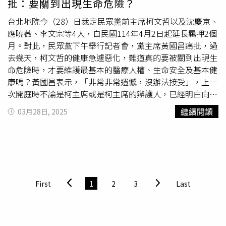
批：要關到出現生命危險？
台北地院今（28）日裁定民眾黨前主席柯文哲以及沈慶京、
應曉薇、李文宗等4人，自民國114年4月2日起延長羈押2個
月。對此，民眾黨下午舉行記者會，黨主席黃國昌痛批，過
去幾天，柯文哲的健康急遽惡化，難道真的要被關到出現生
命危險時，才要維護最基本的醫療人權、生命安全及基本健
康嗎？黃國昌表示，「非常非常遺憾，沒辦法接受」，上一
次開庭時不論是柯主席或是柯主席的辯護人，已經明白向法
院說明，現在完全沒有任何羈押柯文哲的必要性與正當性。
繼續閱讀
03月28日, 2025
姑且不論目前台北地檢署起訴柯文哲的證據薄弱到不知道怎
麼吐槽，還有檢察官隱匿資訊欺騙法官，在完全沒有證據的
情況下，指控柯文哲教唆橘子逃亡等。對於裁定，辯護人將
依法提出抗告，希望在過程中能還給柯主席最基本的公道。
針對柯文哲的身體狀況，黃國昌指出，過去幾天中，柯主席
的身體健康急劇惡化，專業醫師給的建議已經非常清楚，只
First
1
2
3
Last
是沒辦法想像，台北看守所竟然冷血到在沒有任何醫療專業
情況下，說柯主席的身體一切都好。「請問北所，難道真的
要被關到出現生命危險、要等到人倒下時，才要維護他最基