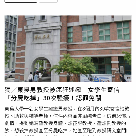
獨／東吳男教授被瘋狂迷戀 女學生寄信
「分屍吃掉」30次騷擾！認罪免關
東吳大學一名女學生癡戀男教授，在8個月內30次寄信給教
授、助教與輔導老師，信件內容並非單純告白，彷彿恐怖片
劇情，提到她渴望教授身體、想征服教授，還想割教授的
臉、想殺掉教授甚至分屍吃掉，她甚至跑到教授研究室門口