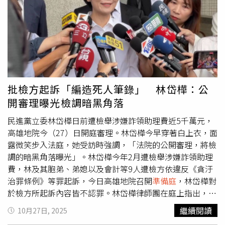
為代價，和陳志明在國父紀念館附近交錢，後來又在住所和
陳志明以100萬再面交，又再以155萬、66萬談妥再給200
萬，並在住所面交，最後又匯款60萬，共支付360萬元，付
錢時都只有他和陳志明在場。王大陸的辯護律師曾益盛表
示，雖然找人代看診的犯罪動機不可行，但指出王大陸已當
兵9月，申請健保卡和身分證是因為3月要去當兵需要證件，
但聯繫不上陳志明，要入伍才會再辦，請求法院考量他偵查
批檢方起訴「編造死人筆錄」 林岱樺：公
時就坦白犯罪、態度良好，請求給予易科罰金。審判長最後
開審理曝光檢調暗黑角落
確認沒有爭點，所有證據都承認有其證據能力，並向王大陸
表示因為陳志明稱只有收260萬代辦逃兵，需要再以證人身
民進黨立委林岱樺日前遭檢舉涉嫌詐領助理費近5千萬元，
分傳喚王大陸到庭作證。
高雄地院今（27）日開庭審理。林岱樺今早穿著白上衣，面
露微笑步入法庭，她受訪時強調，「法院的公開審理，將檢
調的暗黑角落曝光」。林岱樺今年2月遭檢舉涉嫌詐領助理
費，林及其胞弟、弟媳以及會計等9人遭檢方依違反《貪汙
治罪條例》等罪起訴，今日高雄地院召開
準備庭
，林岱樺對
於檢方所起訴內容皆不認罪。林岱樺律師團在庭上指出，檢
方起訴內容存在多項瑕疵，甚至包括「編造死人筆錄」等重
繼續閱讀
10月27日, 2025
大疑慮。律師指出，證人駱和明在身故後仍被列入起訴主