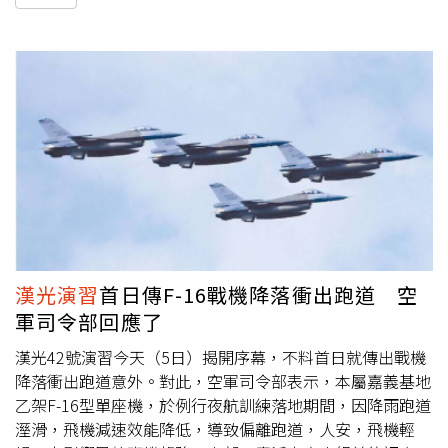
漢光演習
首日傳F-16戰機降落衝出跑道 空
軍司令部回應了
漢光42號演習今天（5日）揭開序幕，不料首日就傳出戰機
降落衝出跑道意外。對此，空軍司令部表示，本屬嘉義基地
乙架F-16型單座機，於例行夜航訓練落地期間，因降雨跑道
溼滑，飛機減速效能降低，導致偏離跑道，人安，飛機輕