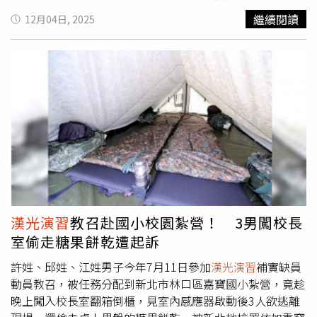
（Donald Trump）最新提出的軍艦計畫，勢必會提出更多
的方向。現任參謀本部情報參謀次長室中將次長謝日升17日
8時射擊；空域最大彈道高度達1萬8000呎、最小危險半徑6
繼續閱讀
12月04日, 2025
質疑。川普於22日宣布推出1個全新級別的海軍戰艦。根據
對立委表示，解放軍的「戰備警巡」可在極短時間內從訓練
浬，相關海空域皆已納入管制範圍。今日首次在太麻里溪出
他的說法，這些「川普級」（Trump-class）戰艦將更大、
轉為演練，甚至從演練直接轉為戰爭，使第一線部隊根本無
海口進行海灘火力壓制演練，依序展示「以靜制動」、「以
更快，且「火力強大百倍」，預期將成為他所謂「黃金艦
暇等待上級指示。正因如此，訓練必須讓基層單位具備獨立
動制動」、「以動制靜」等不同接戰模式；7輛M60A3主力
隊」（Golden Fleet）擴張計畫的核心，以鞏固美國的海上
行動所需的知識與能力。然而，這一構想也在台灣國防圈內
戰車連番機動射擊，共擊發28發戰車砲，最後以6車齊射展
霸權。然而，專家指出，該計畫在成本與造船能力方面面臨
引發愈來愈激烈的辯論。批評者警告，若未搭配明確的交戰
示火力，氣勢驚人。清晨的砲聲震醒不少民眾。邱姓民眾
嚴峻挑戰。梁國樑分析：「上海貨船的案例顯示，你只需要
規則、具韌性的後勤體系，以及對戰場條件的現實評估，去
說，「一開始突然覺得窗戶在震，以為戰爭開打了，立刻從
在和平時期建造並儲存所有模組，等到戰爭需要時，依任務
中心化恐淪為「被拋棄」的委婉說法。新北市淡江大學戰略
床上醒來，才發現是國軍在演訓，場面非常震撼。」
快速堆疊部署即可。這可能是1種在戰時迅速擴充艦隊規模
研究教授林穎佑指出，去中心化戰略能否落實，關鍵「不在
且極具成本效益的方式，遠勝於昂貴且已顯過時的川普級戰
口號」，而在於是否具備「清楚界定的交戰規則」。他表
艦。」據報導，中國民用商船近年已參與解放軍的作戰演
示，核心問題在於部隊何時必須提升戰備層級，以及在何種
習。去年8月，隸屬渤海鐵路輪渡（Bohai Train Ferry）的7
條件下，第一線部隊被授權開火。林穎佑強調，唯有在交戰
艘滾裝船（roll-on/roll-off）在渤海偏離原有航線，即是1
規則明確、事先授權、並被充分理解的情況下，去中心化才
漢光演習
教召赴國小校園紮營！ 3男闖校長
例。據悉，滾裝船專為運輸車輛與鐵路車廂等帶輪貨物而設
能運作，讓士兵依循清楚指引行動，而非臨場即興發揮。中
室偷走糖果餅乾遭起訴
計，可透過自身輪胎或運輸車輛完成裝卸。這種設計省去將
華民國政府出資的國防研究智庫「國防安全研究院」
車輛吊入船艙的繁瑣流程，不僅提升裝卸效率，也降低車輛
（Institute for National Defence and Security Research）
許姓、邱姓、江姓男子今年7月11日參加
漢光演習
補實缺員
受損風險。對此，中華民國國軍去年便在年度
漢光演習
研究員舒孝煌則提醒，灰色地帶行動與全面戰爭在本質上截
動員教召，被任務分配到新北市林口區嘉寶國小紮營，竟趁
（Han Kuang exercise）中納入新的演練科目，試圖因應來
然不同。他表示，許多灰色地帶行動帶有政治意圖，可能是
晚上闖入校長室翻箱倒櫃，見室內感應器啟動後3人欲逃離
自中國大陸滾裝船的潛在威脅。
試探、脅迫，或試圖引發誤判，「要將指揮權收得多緊，必