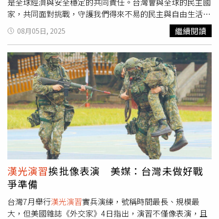
多人相信國際社會不會袖手旁觀。不過，經年累月的威脅，
後，即應國防部長顧立雄要求為國軍加薪，主計總處也已編
是全球經濟與安全穩定的共同責任。台灣會與全球的民主國
也讓部分台灣人產生「狼來了」的心理疲勞，選擇忽視以維
列相應預算支應，讓國軍薪資提高。至於立法院提出的軍人
家，共同面對挑戰，守護我們得來不易的民主與自由生活。
持心靈平靜。中國是否真的會入侵台灣，長久以來一直是台
待遇提升，因為有涉及違憲的問題，行政院預計在送出總預
賴清德今天出席「凱達格蘭論壇：2025印太安全對話開幕
繼續閱讀
08月05日, 2025
灣社會的核心辯論。隨著賴清德當選總統，這個問題再度被
算案時提出釋憲，後續將依照司法院大法官的釋憲結果，若
式」表示，今年凱達格蘭論壇已經邁入第9屆，每一年，世
凸顯出來。賴堅稱台灣從未屬於中國，他所屬的民進黨也因
合乎憲法，將追溯補齊；倘有違憲，將另循其他方式照顧國
界各國的政要和專家學者，都一起在這個重要平台上，針對
此被北京視為「分裂勢力」。中國國防部甚至譴責「
漢光演
軍。賴清德並提到，蔡英文任內最後1年為軍公教加薪4％，
印太區域安全的各個面向，交流對話。賴清德表示，今年的
習
」只是「自欺欺人的鬧劇」。依據中華人民共和國法律，
去年他也替軍公教加薪3％，政府將持續完善對國軍官兵的
論壇，聚焦三大主題：印太區域安全、民主陣營的全社會防
若中華民國正式宣布法理台獨，北京將採取「非和平手
照顧。賴清德也提到，除對外軍事採購，也會持續支持國防
衛策略，以及經濟、科技與產業外交的戰略整合。他說，這
段」。賴清德則強調，台灣已經是主權獨立國家，不需要額
自主，包括與國際友盟國家共同合作，從研發設計到生產製
三大主題，和台灣的國家發展方向緊密相連，相信透過今年
外宣布。與此同時，中國頻繁派遣軍機與軍艦進入台灣周邊
造等。不僅可以增加國防力量，也能帶動軍工產業發展，讓
的論壇，台灣會與全球的民主夥伴，凝聚更大的共識，一起
空域與海域，軍事壓力不斷升高。外界專家對中國是否會在
台灣的軍工產業永續支援國軍、強化國防力量，這才是永續
讓印太更安全、讓世界更繁榮。賴清德指出，過去一年，國
短期內發動攻擊仍有歧見，但普遍認為衝突風險正在增加。
雙贏之道。此外，籌措進來的武器裝備，包含下一代巡防
際局勢動盪不已，俄烏戰爭未停、中東衝突加劇，而中國在
中國可能的攻擊方式很多，包括灘頭登陸、飛彈襲擊、海空
艦、無人載具的獲得，以及國軍所有軍事需求的汰舊換新，
台海、東海與南海的軍事行動，都讓以規則為基礎的國際秩
封鎖，甚至切斷海底電纜。這些場景都曾在台灣政府資助的
政府都會給予支持，堅定做國軍的後盾，與時俱進，提升國
序，面臨前所未有的挑戰。在威權主義的持續擴張下，民主
電視劇中出現，用於模擬中國入侵的情境。然而，部分觀察
軍整體戰力。最後，賴清德期勉持續秉持忠義軍風，成為一
國家更必須團結在一起，共同捍衛民主與自由的價值。台灣
漢光演習
挨批像表演 美媒：台灣未做好戰
人士與台灣官員認為，中國的「入侵」或許已經以另一種方
支「有榮耀、有紀律、有戰力」的鋼鐵勁旅，繼續守護自由
位處第一島鏈的關鍵位置，是印太和平穩定的重要支點。因
爭準備
式展開，透過經濟與文化交流、資訊戰與滲透，試圖影響台
民主的日常生活。包括國安會秘書長吳釗燮、顧立雄、海軍
此，他上任後，積極落實「和平四大支柱行動方案」，包括
灣民心。根據瑞典哥德堡大學「多元民主中心」（Varieties
司令唐華、艦指部指揮官吳立平、作戰區指揮官陳文星、一
強化國防力量，建構經濟安全，展現穩定而有原則的兩岸關
台灣7月舉行
漢光演習
實兵演練，號稱時間最長、規模最
of Democracy Institute，V-Dem）的調查，台灣長期是全
六八艦隊艦隊長姚樂輝等亦出席是項活動。
係領導能力，以及推動價值外交。賴清德強調，「我們會維
大，但美國雜誌《外交家》4日指出，演習不僅像表演，且