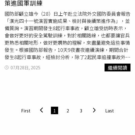
策進國軍訓練
位與軍方就必須先做好準備。」
能風險，而台灣，仍對戰爭保持心理距離。防禦依賴美國
捍衛和平，守護我們得來不易的民主與自由生活。也感謝參
恐釀災難性後果同時，台灣軍民融合仍然非常薄弱。國安議
與論壇的各界人士，跟台灣站在一起。
國防部顧立雄今（28）日上午赴立法院外交國防委員會報告
題長期由政府和軍事單位負責，民眾對地緣政治的威脅並不
「漢光四十一號演習實施成果、檢討與後續策進作為」，並
感興趣，年輕人漠不關心。雖然政府近年已開始補強民防，
備質詢。演習期間發生8起行車事故，顧立雄受訪時表示，
但步調蹣跚、猶豫且缺乏清晰方向。在台灣長期去政治化、
會做好更好的安全駕駛訓練，對於相關路線，也都要讓官兵
去軍事化，並倚賴與外國結盟實現嚇阻之際，中國幾十年來
更熟悉相關地形，做好更嫻熟的理解，來盡量避免這些事情
已培養出支持國家的人民，兩者存有巨大落差，兩岸一旦開
發生。根據國防部報告，10天9夜晝夜連續演練，期間合計
戰，可能釀成災難性後果。當入侵來臨時，國際支持固然重
發生8起行車事故，經檢討分析，除了2起民車追撞事故外，
要，但內部韌性更加關鍵。台灣防禦架構大致依賴美國《台
計有6起係因防護駕駛觀念、駕駛技術訓練、裝備妥善鑑濾
繼續閱讀
07月28日, 2025
灣關係法》下的美方安全承諾，一旦爆發危機，外部援助恐
以及機動路線勘查等肇因。顧立雄表示，會做好更好的安全
因法律模糊、政治分歧，或因美、中衝突升級而延遲或受
駕駛訓練，對於相關路線，也都要讓官兵更熟悉相關地形，
限。更現實的是，美國絕不會出手拯救那些不願為自己而戰
做好更嫻熟的理解，來盡量避免這些事情發生。顧立雄指
的國家。即使美國最終選擇介入，也勢必曠日廢時，台灣恐
出，任何意外都是屬於實戰化演習可能發生的一環，但國軍
怕等不到那一刻的到來。倘若中國發動閃電攻勢，屆時台灣
實戰化演習造成這樣的意外是不可避免，反而更要利用這樣
可能僅有數小時可反應。若全民毫無動員意識，再多軍備也
意外事故，更精進、加強相關演習的驗證、策進國軍的訓
First
1
2
3
Last
無濟於事。此外，美國喬治城大學安全與新興科技中心
練。另外，顧立雄也表示，這次的後備動員，主要是在驗證
（CSET）研究員布列斯尼克（Sam Bresnick）投書《日經
後備恢復戰力所需要的時間，也規劃盡量以原兵歸原單位的
亞洲》指出，儘管美國科技巨頭持續在台擴大布局，但它們
方式來進行，這樣恢復戰力所需要的時間會比較快，所以會