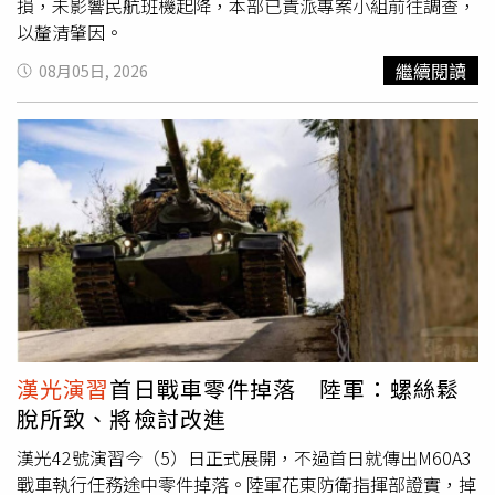
損，未影響民航班機起降，本部已責派專案小組前往調查，
以釐清肇因。
繼續閱讀
08月05日, 2026
漢光演習
首日戰車零件掉落 陸軍：螺絲鬆
脫所致、將檢討改進
漢光42號演習今（5）日正式展開，不過首日就傳出M60A3
戰車執行任務途中零件掉落。陸軍花東防衛指揮部證實，掉