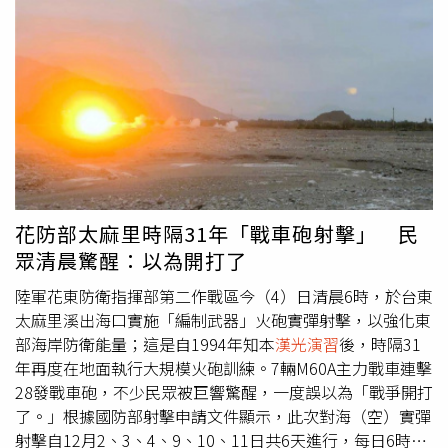
示，照片中的船艦可能是1種以商用貨船船體為基礎、採模
進已壓縮台灣的反應時間，並提高解放軍在衝突初期發動突
組化設計的實驗性「火力艦」（Arsenal ship，亦稱「武庫
襲、癱瘓指管系統的風險。依照現行應變計畫，若北京宣布
艦」，是1種概念性的海上飛彈發射平台）原型。他指出：
在台灣海峽周邊展開大規模或「複合式」軍事行動，台灣軍
「如果成功，這將遠優於過去將商船改裝為軍用艦艇的傳統
方將啟動應變中心、提升戰備層級，並立即進行戰備操演，
方式，那種方式既麻煩又昂貴。模組化改裝速度更快、可擴
以防止解放軍「由演轉戰」。此外，國防部指出，若部隊遭
展性更高，若再結合人工智慧指揮系統（AI-enabled
遇突發攻擊，將被授權在無須等待上級命令的情況下行動，
command system），便利性將大幅提升。」新加坡南洋理
依循去中心化的指導原則作戰。中華民國國防部長顧立雄強
工大學（Nanyang Technological University）拉惹勒南國
調，這種作法「不是放棄指揮，而是在通訊中斷或決策速度
際研究學院（S. Rajaratnam School of International
必須快於集中式體系所能承受時，確保任務能夠持續。」他
Studies）資深研究員許瑞麟（Collin Koh）表示，透過地理
對立法委員表示，所有訓練課程都已納入去中心化指揮與管
花防部太麻里時隔31年「戰車砲射擊」 民
定位的衛星影像顯示，至少該船本身「確實存在」，而船上
制的概念。顧立雄將此稱為「任務式指揮」（mission
眾清晨驚醒：以為開打了
的模組「看起來也相當真實，儘管不排除可能只是模型。」
command），也就是確保每1個單位都清楚自身任務，並能
他認為：「我傾向將此視為北京非對稱戰略的另一個面向，
在面臨突發攻擊時，依指揮官的意圖採取行動。他補充，這
陸軍花東防衛指揮部第二作戰區今（4）日清晨6時，於台東
目的在於削弱美國及其盟友的軍事優勢。與其建造更多正規
一概念已在今年的
漢光演習
中實際運用。該演習是台灣年度
太麻里溪出海口實施「編制武器」火砲實彈射擊，以強化東
軍艦，不如在大量商用船舶上搭載多樣化的任務模組，包括
規模最大的軍事演訓。對此，在野黨立委質疑此類授權是否
部海岸防衛能量；這是自1994年知本
漢光演習
後，時隔31
動能武器，以最大化整體潛力。」許瑞麟指出，這類原型若
預設戰爭已經爆發，顧立雄則回應，這種情境「僅適用於我
年再度在地面執行大規模火砲訓練。7輛M60A主力戰車連擊
被廣泛擴散，將不再僅限於正規海軍使用，並可能對國際航
方部隊已遭攻擊之後」，也就是在「最壞的情況下，必須立
28發戰車砲，不少民眾被巨響驚醒，一度誤以為「戰爭開打
運產生影響。許瑞麟與梁國樑皆表示，若上述針對這艘疑似
即行使自衛權。」多名高階軍官指出，在解放軍日益重視速
了。」根據國防部射擊申請文件顯示，此次對海（空）實彈
改裝商船的分析被證實屬實，外界對美國總統川普
度、飽和攻擊與電子戰的情況下，去中心化已成為不可或缺
射擊自12月2、3、4、9、10、11日共6天進行，每日6時至