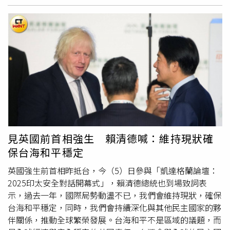
的民眾更是質疑大陸的武統威脅。這座在1940至1950年代
未將國安案件扣押物「留作公用」進行科研的事例，顯為當
是非常辛苦也值得驕傲的志業，這不僅是一份工作，更是責
曾爆發過激烈戰鬥的前線小島，如今因兩岸經濟交流密切，
前我肅諜工作上重大缺憾。兩位監委以為，現行國安案件有
任的承擔。海軍全天候護衛海疆，無論是在岸上或海上，因
許多人反而把地理位置視為商機。77歲的楊女士回憶1958
關扣押物送請鑑定的法令依據雖非強制規定，惟考量中共近
為有大家日夜堅守崗位，才能讓國人有安全的生活環境。今
年金門遭炮擊時，她還是小女孩，與家人躲進山洞逃生，如
來國防及情報科技快速發展，其情工單位業已積極研發科技
年海軍一六八艦隊在「
漢光演習
」、「立即備戰操演」、
今卻每天接待從廈門搭船來的中國遊客。她堅信中國不會再
裝備與隱蔽功能對台灣進行滲透，以資刺探、收集我國防軍
「海峽雷霆軍演預應」以及「東馬運補護航」等各項演訓任
攻擊：「我們都是中國人，一家人，怎麼會傷害普通老百
事機密並得規避保防單位的查察，對我國家安全與機密維護
務中，都充分展現海軍優質的專業職能以及平日勤訓精練的
姓？」紀念品店的櫃台小姐也說：「如果炸掉房子殺光我
形成重大威脅。是以，行政院允宜督責所屬相關單位共同落
成果。賴清德說，中國數年來對臺威脅與日俱增，面對灰色
們，拿下這樣的台灣有什麼意義？那不會給他們任何好
實國安案件扣案證物依法辦理研析、鑑識及採證等作為，以
地帶侵擾的頻率持續提升，國軍弟兄姊妹不畏壓力，精準掌
處。」這種觀點在台灣並不少見，許多人認為中國若動武，
期擴大國安案件的偵辦綜效。
握敵情、強化戰訓本務，是國人安心的依靠。也提醒大家在
付出的代價過於高昂，不符合利益。北京也反覆強調希望
操演時務必掌握每一個環節，同時也要持續精進保密工作，
「和平統一」，顯示其希望得到未被戰爭摧殘的台灣。然
提高警覺，任何軍旅的微小日常都可能是敵人夢寐以求的情
見英國前首相強生 賴清德喊：維持現狀確
而，賴清德則直指中國是「境外敵對勢力」，正企圖「吞
資。賴清德強調，未來政府會繼續增加國防預算，明年度國
保台海和平穩定
併」台灣，並持續進行政治與軍事恐嚇。美國對台灣的安全
防預算將占GDP3.32％，也可望在2030年前比照北約的標
承諾也長期讓台灣人鬆懈。雖然川普（Donald Trump）執
準，達到GDP 5％。不僅展現守護國家安全、保護民主自由
英國強生前首相昨抵台，今（5）日參與「凱達格蘭論壇：
政時期，民調顯示這種信心有所下降，但仍有許多人相信美
人權的決心，同時也願意跟國際社會肩並肩站在一起，共同
2025印太安全對話開幕式」，賴清德總統也到場致詞表
方會在台灣遭攻擊時出手援助。國防院國家安全研究所研究
發揮威懾力量，以維護印太的和平穩定。賴清德指出，政府
示，過去一年，國際局勢動盪不已，我們會維持現狀，確保
員沈明室指出，習近平確實有戰略意圖，但中國當前軍力仍
不僅提高預算以強化國防力量，也秉持前總統蔡英文的「興
台海和平穩定，同時，我們會持續深化與其他民主國家的夥
不及美國。此外，台灣在全球半導體產業的重要性，也讓許
安專案」持續修建國軍營舍空間，並改善福利待遇。上任
伴關係，推動全球繁榮發展。台海和平不是區域的議題，而