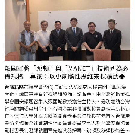
而且還碰上
漢光演習
，讓他直呼「真的很倒霉！」原PO氣
憤表示，他打電話向國防部申訴，對方卻告知他，「因應缺
員需求，已取消12年4次的召集上限」，且今年起全面改為
14天制。原PO不滿地算了一筆帳，「如果以舊制（7天）計
算，我等於被教召6次了！」原PO更在文中怒飆國防部，質
疑那些整天喊「抗中保台」的人有幾個真正當過兵、被教召
過？並大吐苦水表示，「我的工作屬於業務性質，沒做就沒
錢，難道國家要養我？到底要玩幾次？」貼文一出，立刻引
發大批苦主共鳴，紛紛留言「我陸軍已經玩2次14天了，超
籲國軍將「跳頻」與「MANET」技術列為必
火大」、「現在查教召系統真的會被選上，超可怕」、「真
備規格 專家：以更前瞻性思維來採購武器
的改成沒有教召次數上限了嗎？國防部不用說明嗎？」國防
部「取消上限」？軍方資深人員出面闢謠針對網友瘋傳「教
台灣韜略策進學會今(9)日於立法院研究大樓召開「戰力最
召取消次數上限」一事，根據《中時新聞網》報導，一名軍
大化，讓國軍擁有新進通訊設備」記者會，由台灣韜略策進
方資深人員出面澄清表示，依現行《兵役法》第27條規定，
學會國安議題召集人張國城教授擔任主持人，分別邀請台灣
後備軍人教召仍以「退伍8年內、4次為限」。該名資深人員
智庫諮詢委員周宇平、台灣產業科技推動協會副理事長林健
進一步說明，國防部僅在2021年時，針對「教召次數未滿4
正、淡江大學外交與國際關係學系兼任教授荊元宙、台灣產
次」的軍官與士官，將年限放寬至退伍12年內；至於一般士
業防災協會全社會韌性化委員會委員李重志及台灣安保協會
兵，則維持退伍8年內的規定。換言之，相關教召法規與次
副秘書長何澄輝就國軍先進武器採購、跳頻及移頻技術差異