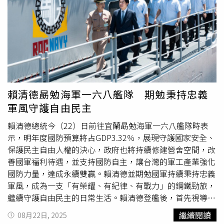
落的問題。過去因訓練不足而被戲稱「草莓兵」的軍人，如
指揮部葉姓上士刺密蒐情得逞，趁隙登入電腦竊取國防機密
今逐步接受更嚴苛的挑戰。台灣每年舉行的「
漢光演習
」近
資訊；該指揮部對於官兵智慧型手機登記使用及管制作為鬆
年也大幅改革，從過去的照本宣科，轉向更貼近實戰的模
散且查察不嚴，使共諜得以翻拍機密資訊並轉傳中共情工，
擬。今年的演習創下規模最大、時間最長的紀錄，共有2.2
多筆機密資料被另一同遭吸收的蘇姓中尉排長分次攜出營
萬名後備軍人參與，比去年增加5成。除了因應「灰色地帶
外，而未能及時查獲，均核有重大違失。監委指出，本案檢
戰爭」與資訊戰，重點也放在城鎮戰。士兵在捷運系統、高
調機關查扣中共情工交付黃姓台商安裝特殊隱蔽功能的智慧
速公路與市郊演練防禦，在台北則出現將飛彈裝載至攻擊直
型手機、「極光測繪儀」及內載中共研發特殊通訊系統的筆
升機的場景，甚至把學校臨時改造成戰車維修廠。政府同時
記型電腦等裝備。其中手機是以手機該內建的隱藏相機功能
賴清德勗勉海軍一六八艦隊 期勉秉持忠義
加大對民眾的防空演練。今年舉行的「全民韌性演習」規模
細拍軍中機密資料，拍攝後自動加密儲存影像檔至記憶卡
軍風守護自由民主
空前，全台各大城市輪番舉行空襲演練。指定地區居民必須
內，可藉此規避我國軍相關監控程式。「極光測繪儀」則要
進屋避難，商家暫停營業，旅客禁止上下飛機與火車，違規
求黃姓台商返台後駕車搭載至指定重要國道、省道等20餘條
賴清德總統今（22）日前往宜蘭勗勉海軍一六八艦隊時表
者可能面臨罰款。在台北市中心，救難人員與志工演練疏散
路線，掃描沿路建築設施結構與測繪建築物空間、距離，同
示，明年度國防預算將占GDP3.32％，展現守護國家安全、
傷患、滅火與垂降逃生；臨時醫療站則在停車場搭起帳篷進
步透過中共情工提供的筆記型電腦，繪製成3D圖及壓縮影
保護民主自由人權的決心，政府也將持續修建營舍空間，改
行檢傷分類與救護。對此，上班族魏先生便認為中國威脅確
像檔案，再以內建的通訊系統回傳對岸。監委指出，根據法
善國軍福利待遇，並支持國防自主，讓台灣的軍工產業強化
實升高，因此演習是必要的。從事資訊業的楊先生更直言，
務部調查局研判，中共利用「極光測繪儀」測量我國土基礎
國防力量，達成永續雙贏。賴清德並期勉國軍持續秉持忠義
在烏克蘭戰爭之前他從不在意中國可能攻台，但俄烏戰爭發
資料及部分重要公路資訊，係為建立基本圖資，供兵棋推演
軍風，成為一支「有榮耀、有紀律、有戰力」的鋼鐵勁旅，
生後，他開始相信台海衝突某天可能成為現實。不過，也有
或預作未來武力攻台規劃之用，殊值我國防、國安主管機關
繼續守護自由民主的日常生活。賴清德登艦後，首先視導戰
人抱持消極態度，如工程師劉先生就說：「就算真的打來，
重視。監委惋惜指出，檢方未能將本案查扣物辦理「留作公
情操演及聽取相關任務簡報；午間並與官兵代表會餐及頒發
繼續閱讀
08月22日, 2025
我們能做什麼呢？威脅一直存在，但不一定會發生。」金門
用」，以查明所涉諜報與隱蔽科技功能。歷來檢察機關至今
加菜金，慰勉官兵辛勞。賴清德表示，投身軍旅、保家衛國