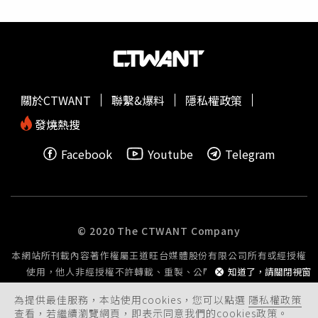
是否願在戰爭中支持台灣，是個未知數。美台不應僥倖 須
用這個方式來作為目前規劃的方向，不管是編制動員或者是
調整激勵措施CSET近期一項報告，分析了17家曾協助烏克
擴編動員，如果都能夠回到原單位的話，在接受連戰訓練的
蘭的美國科技公司與台灣的合作關係。儘管Google、微
進程會比較快一點，這樣比較能夠迅速恢復戰力。
軟、亞馬遜與蘋果等巨擘近年強化對台投資，但大多數公司
在中國的商業利益、供應鏈布局與研發合作，遠比台灣更為
緊密。布列斯尼克直言，美台政府不應心存僥倖，指望矽谷
關於CTWANT
聯繫&爆料
隱私權政策
在戰時會像支持烏克蘭般主動挺台。若川普政府將援台視為
國防政策的優先事項，美台必須盡可能調整政府對企業的激
發燒熱搜
勵措施，確保兩岸若爆發衝突，台灣能同時獲得科技業者與
Facebook
Youtube
Telegram
五角大廈的支持。國防部昨晚表示，依據《全民國防教育
法》，國防部推動全民國防，凝聚社會大眾，建立全民國防
共識，共同守護中華民國；另依《全民防衛動員準備法》，
建立全民防衛動員體系，落實全民國防理念，實施動員準
備，以持續精進全社會防衛韌性。
© 2020 The CTWANT Company
本網站所刊載內容著作權屬王道旺台媒體股份有限公司所有或經授權
使用，他人非經授權不許轉載、重製、公開播送或公開傳輸。
知道了，請關閉視窗
為提供最佳服務，本站使用cookies，您可以點選
隱私權政策
查看，若繼續瀏覽網頁，即表示同意我們的cookies政策。