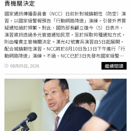
責機關決定
國家通訊傳播委員會（NCC）日前針對城鎮韌性（防空）演
習，以國家級警報預告「行動網路降速」演練，引發外界質
疑通知過於頻繁。對此，國防部長顧立雄今（5）日表示，
演習資訊透過多元管道通知民眾，至於採取何種通知方式，
則由權責主管機關決定。漢光42號實兵演習自5日起展開，
配合城鎮韌性演習，NCC將於8月10日及13日下午進行「行
動網路降速」演練。不過，NCC已於3日先發布國家級警報
提醒，部分民眾誤以為發生地震，引發討論。此外，國民黨
繼續閱讀
08月05日, 2026
立委洪孟楷指出，未來8月7日、10日及13日還將陸續發布
預告訊息，質疑10天內多次發送國家警報是否有必要，也提
到國防部全動署事前似乎並不清楚相關安排。對此，顧立雄
今天在立法院受訪時表示，有關NCC發送通知的方式，屬於
主管機關權責範圍；整體目的在於透過多通道、多管道的方
式，讓民眾事先掌握演習資訊，至於通知形式及發送規劃，
仍由權責機關自行決定。