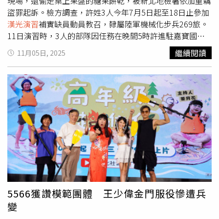
現場，還偷走桌上果盤的糖果餅乾，被新北地檢署依加重竊
須極度審慎。領導者必須分辨孤立事件，與為戰爭動員所鋪
盜罪起訴。檢方調查，許姓3人今年7月5日起至18日止參加
陳的前奏。」最嚴厲的批評來自學術團體「台灣國際戰略學
漢光演習
補實缺員動員教召，隸屬陸軍機械化步兵269旅。
會」（Taiwan International Strategic Study Society）資深
11日演習時，3人的部隊因任務在晚間5時許進駐嘉寶國小4
研究員譚傳毅。他警告，去中心化指揮可能掩蓋更深層的結
樓視聽教室，許、江兩人卻在晚間6時許跑到3樓校長室「探
繼續閱讀
11月05日, 2025
構性弱點。譚傳毅稱，有人認為台灣地面部隊過度依賴上級
險」，發現校長室窗戶沒上鎖，就手賤伸手打開校長室大
指揮是1項弱點，但他認為，目前所描繪的去中心化指揮與
門。約莫1小時後，許、江兩人帶著邱一起跑回校長室，3人
管制「是1種為失敗而部署的方案，是愚蠢的共識。」他質
悄悄闖入校長室翻箱倒櫃，看到室內的感應監視器因此啟動
疑去中心化究竟要延伸到何種層級，並警告台灣可能在第一
後跑走，邱和江卻在離開前順走校長室桌上糖果盤的糖果餅
線部隊尚未具備獨立作戰能力前，就先行拆除高層指揮的
乾，全程被透過手機APP監看監視器的校長目睹並通報軍
「作戰轉換功能」。譚傳毅指出，理論上，去中心化可以下
方。檢方認為，許等3人所為犯加重竊盜、侵入住宅罪，以
探到單一士兵，也可以涵蓋連、營、旅等層級，「但界線在
想像競合犯從重論以加重竊盜罪起訴。
哪？最基本的作戰單位是什麼？」他認為，在戰爭情境中，
解放軍將首先建立空中、海上與電磁優勢，切斷指揮鏈與對
外通訊，包括全球定位系統（GPS），這正是近期
漢光演習
所假設的狀況。他指出，單一士兵面對的將不是解放軍步
兵，而是無人機、滯空彈藥與地面作戰機器人，「1名士兵
5566獲讚模範團體 王少偉金門服役慘遭兵
真的能夠應付這些嗎？」即便將層級提升到連級作戰，譚傳
變
毅也質疑，在遭自殺式無人機與作戰機器人攻擊的情況下，