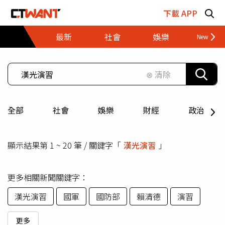
跳至主要內容區塊
下載 APP
最新
社會
娛樂
財經
⊗ 清除
全部
社會
娛樂
財經
政治
顯示結果第 1 ~ 20 筆 / 關鍵字「
漢光演習
」
更多相關新聞關鍵字：
漢光演習
國軍
國防部
賴清德
演習
更多