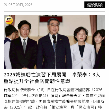
數上限並無任何修改或取消。後備指揮部：可能曾辦理免召
與台灣通訊作戰能力及未來布局進行討論。周宇平表示，移
繼續閱讀
06月09日, 2026
未計入對於原PO自稱已被教召超過4次的個案，後備指揮部
頻是通訊設備的功能，跳頻是作戰系統的能力；移頻僅能解
則回應表示，目前不太清楚該個案的具體情況，但教召次數
決頻率使用問題，跳頻才能解決戰場生存問題。陸軍目前若
的計算標準是「必須當次有實際報到」才算數。如果民眾過
仍以「移頻」為主推採購方向，等同走回30、40年前的老
去曾申請並獲准「免召」，那麼當次的教召就不會列入計
路，呼籲軍方不該侷限於單一軍種觀念，採購應提升層次，
算。後備指揮部建議，民眾若對自己的教召次數或資格有任
將「跳頻」與「MANET」技術列為必備規格，以確保戰場
何疑慮，可以直接聯絡所屬的後備指揮部單位進行確認，以
生存能力，並避免未來台美兩軍面臨無法互通的致命危機。
釐清實際狀況。 郵局重大變革！ATM領錢不能戴口罩了 全
林建正也強調，在俄烏戰爭的烽火下，部隊的電磁輻射訊號
台50處先試辦 梅雨季倒數？氣象粉專曝放晴時間 颱風季要
就是引來精準砲火的坐標，傳統移頻技術在強敵面前無異於
接手了 醫起看／高雄某醫院爆登革熱群聚！4人確診 疾管署
戰場直播，唯有「跳頻」與「抗截獲」能力才是決定生死存
成立機動防疫隊
亡的關鍵。面對通訊裝備的世代差距，台灣不應陷入「全盤
外購」或「閉門自研」的二分法陷阱，而是應建立「高階戰
略層對美採購、基層戰術層自研自主」的雙軌並行布局。林
2026城鎮韌性演習下周展開 卓榮泰：3大
建正表示，這套雙軌戰略能全面激活台灣網通產業，政府應
重點提升全社會防衛韌性意識
透過工業互惠，爭取美方釋放高階通訊設備的硬體模組代工
與在地組裝，讓台灣半導體、微波射頻（RF）晶片及強固
行政院長卓榮泰今（16）日在行政院會聽取國防部「2026
型工業電腦實質切入全球軍規供應鏈，從資通訊大國走向
城鎮韌性（全民防衛動員）演習」報告後表示，臺灣不只面
「國防科技矽島」。並指出，國軍應在接下來的
漢光演習
臨極端氣候的挑戰，更位處威權主義擴張的最前緣。因此從
中，勇於拉出電子戰部隊進行強電磁干擾的實兵對抗，徹底
去（2025）年起，政府將「萬安演習」與「民安演習」整