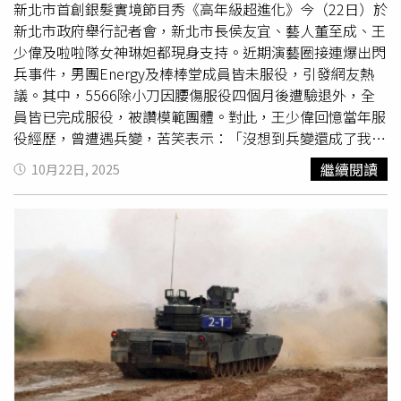
步兵連若指揮鏈被切斷，該如何向其他單位請求電子戰或無
新北市首創銀髮實境節目秀《高年級超進化》今（22日）於
人機支援。他進一步指出，若一個電子戰連的裝備遭到全面
新北市政府舉行記者會，新北市長侯友宜、藝人董至成、王
干擾，又要如何支援其他單位，甚至如何為自身請求支援？
少偉及啦啦隊女神琳妲都現身支持。近期演藝圈接連爆出閃
在戰時，1名營長名義上或許擁有部隊，但實際上可能連1名
兵事件，男團Energy及棒棒堂成員皆未服役，引發網友熱
士兵都無法指揮。譚傳毅警告，若在缺乏完整協調的情況下
議。其中，5566除小刀因腰傷服役四個月後遭驗退外，全
推動去中心化指揮，可能「迫使戰鬥進入民用區域，或導致
員皆已完成服役，被讚模範團體。對此，王少偉回憶當年服
部隊投降，反而提高平民傷亡，而非提升韌性。」儘管承認
役經歷，曾遭遇兵變，苦笑表示：「沒想到兵變還成了我有
風險，國防與情報官員仍堅稱，去中心化是因應現代戰爭現
當兵的證據。」王少偉分享自己曾在金門服役，退伍後才進
繼續閱讀
10月22日, 2025
實的必要調整，而非取代指揮體系。中華民國國安局長蔡明
入演藝圈。談及5566成為網友們力讚的當兵典範，他說，
彥17日向立法委員表示，解放軍持續在多個領域施加壓力，
當時團員中僅許孟哲尚未服役，等到許孟哲要入伍時，團體
凸顯調整作法的急迫性。他指出，今年解放軍軍機進入台灣
合約剛好到期，「我記得孟哲剃頭的時候，我還有去看
周邊空域的次數超過3,750次，創下新高；此外，中國大陸
他。」他與董至成都服役1年10個月。董至成則分享自己當
海警船幾乎每個月都進入台灣實際控制的離島金門周邊海
兵的甘苦談：「我還背過拐拐（無限電）、夜行軍、
漢光演
域。他也表示，中國大陸海警船間歇性地出現在台灣控制的
習
、陸軍步兵，所以你看多苦啊。」談到閃兵問題，兩人都
東沙群島周邊海域，模糊台北對該海域的主權主張。蔡明彥
表示，身體如果真的有狀況，不能勉強，不是每個人都適合
強調，台灣海峽、東海與南海的安全如今已緊密相連。蔡明
當兵。
彥指出，解放軍的海空行動已在台灣海峽以外引發警訊。他
舉例，今年6月，從山東號航空母艦起飛的解放軍戰機，與
日本1架P-3C反潛機遭遇。本月稍早，來自遼寧號航空母艦