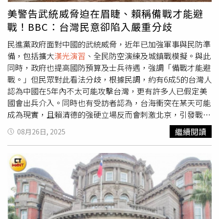
的解放軍J-15戰機，曾2度在沖繩（Okinawa）東南方空域
美警告武統威脅迫在眉睫、賴稱備戰才能避
對日本F-15戰機進行雷達鎖定，「這些發展顯示，台灣海
戰！BBC：台灣民意卻陷入嚴重分歧
峽、東海與南海的安全已高度連動。」觀察人士指出，即便
在台灣自身的演習中，去中心化的實踐仍然相當有限。在中
民進黨政府面對中國的武統威脅，近年已加強軍事與民防準
華民國政府資助的「遠景基金會」（Prospect
備，包括擴大
漢光演習
、全民防空演練及城鎮戰模擬。與此
Foundation）發表的1篇文章中，國立政治大學榮譽教授、
同時，政府也提高國防預算及士兵待遇，強調「備戰才能避
安全研究專家丁樹範指出，去中心化指揮「說起來容易，做
戰。」但民眾對此看法分歧，根據民調，約有6成5的台灣人
起來困難。」他寫道，這涉及根本性的挑戰，尤其是在指揮
認為中國在5年內不太可能攻擊台灣，更有許多人已假定美
系統受損時，中低階指揮官該如何運作，而最大的障礙在於
國會出兵介入。同時也有受訪者認為，台海衝突在某天可能
培養能在去中心化環境中指揮的軍官。丁樹範警告，根據西
成為現實，且賴清德的強硬立場反而會刺激北京，引發戰
方媒體今年在現地觀察
漢光演習
的報導，相關演訓至今僅在
火。《BBC》數位部門的首位亞洲記者黃曉恩（Tessa
繼續閱讀
08月26日, 2025
較高層級測試去中心化。他表示，若這些觀察屬實，去中心
Wong）今撰文指出，在金門，一個距離中國海岸僅數公里
化的程度似乎僅限於軍團層級，並未進一步向下延伸，「實
的小島，某個平靜的星期五早晨，突然響起了尖銳的空襲警
務上，這只意味著由1名軍團副司令取代軍團司令成為決策
報聲。當地政府辦公室內，職員迅速關燈、躲進桌下，或奔
者。坦白說，這樣仍然不足，儘管培養真正的能力確實極其
往地下停車場避難。附近的醫院裡，醫護人員忙著處理大批
困難。」
帶著鮮血傷痕的「傷患」。然而，這些血跡全是假造的，所
謂的傷患也只是志願演員。這一切都是台灣政府在上個月舉
行的全國性民防與軍事演習的一部分。這些演習的目的很明