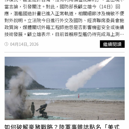
護、人員收容及物資配售效能，使全民防衛量能真正扎根基
當言論，引發關注。對此，國防部長顧立雄今（14日）回
奔」。何澄輝呼籲，軍方應以更有前瞻性的思維來採購武
層。卓榮泰表示，首場演習將自下週4月22日從彰化縣開
應，潛艦國造計畫已進入正常軌道，相關細節涉及機敏不便
器，而不是僅為了消化預算。國軍若在建軍思維上跟不上時
始，後續將有11個縣市參與，包括新北市、桃園市、高雄市
對外說明。立法院今日進行外交及國防、經濟聯席委員會施
代，僅依賴傳統移頻技術，將完全無法在敌方初期的體系癱
等。卓榮泰強調，演習目的在於「發掘問題」、「即時精
政質詢，媒體關切外籍工程師抱怨是否影響機密安全或後續
進」，而非要求「完美演出」，演練也不只是一次性，而是
瘓中生存。唯有全面導入具備跳頻能力的聯合軍事通訊架
技術發展。顧立雄表示，目前首艘原型艦仍待完成海上測
要制度化、常態化推動。請各部會與地方政府通力合作，共
構，由「平台轉向網路」，方能確保防衛體系在遭受打擊後
試，通過後方能動支後續艦預算；至於後續潛艦的相關合作
同提升中央與地方防衛韌性的協作能力，才能在面臨緊急災
仍能維持運作，並實質接軌未來的聯合作戰需求。
繼續閱讀
04月14日, 2026
與商源，均已掌握，但不便透露細節，並強調「期待原型艦
變或極端情境時，迅速進行應對與行動，共同建構韌性的國
儘快通過交艦」。此外，針對外媒報導政府擬進行跨部會演
家防衛體系。
習，模擬中國可能實施海上封鎖並護送能源運輸船的情境，
顧立雄指出，相關封鎖與反封鎖情境，皆已納入歷來演習規
劃範圍，國防部也將持續與各部會協調合作，但具體演練內
容不便公開。對於是否在反封鎖情境下由軍艦護航天然氣船
進港，顧立雄重申，相關想定皆在既有演習範圍內，但細節
基於安全考量不予說明。另針對外界關注台灣是否可能支援
美方海外任務，例如於荷姆茲海峽執行掃雷或獵雷任務，顧
立雄表示，國軍任務仍以防衛台澎金馬為首要目標，相關部
署將以國家安全為最高考量。
如何破解豪豬戰略？陸軍事雜誌點名「美式