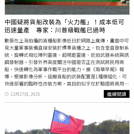
動「一波接一波的攻勢」，包括戰車、軍艦與雷達系統，藉
由消耗戰的方式削弱對手。文章指出，其目標是將整座島嶼
打造成1個多層防禦的堡壘，善用都市地形與地理條件，迫
中國疑將貨船改裝為「火力艦」！成本低可
使解放軍陷入1場曠日持久、代價高昂的衝突。與此同時，
迅速量產 專家：川普級戰艦已過時
台灣軍方正將新型武器系統，包括「海馬士」高機動性多管
火箭系統（Himars）與M1A2T戰車，與國造裝備結合，例
數張在上海拍攝的貨櫃船影像近日於網路上瘋傳，畫面中可
如「陸劍二」防空飛彈（Land Sword II）。文章補充，今
見大量軍事裝備直接安裝於標準貨櫃之上，包含垂直發射系
年的
漢光演習
亦納入了城市作戰的相關演練。「威脅顯而易
統、旋轉式相位陣列雷達、超視距雷達、近迫武器系統與誘
見，」文章寫道，「這反映出1種戰略思路，目標是先穩定
餌發射器，引發外界高度關注中國是否正在測試將民用商
戰場局勢，接著再逐步扭轉戰局，取得優勢。」該文還提
船，快速轉化為軍事作戰平台的能力。據《南華早報》報
到，美國上個月批准了1項高達111億美元的對台軍售案，
導，根據影像分析，這艘貨船的武裝配置是1種模組化、可
創下歷史新高，內容包括海馬士與MGM-140陸軍戰術飛彈
快速部署的臨時性改裝方案，其目的似乎在於驗證將商用貨
系統（ATACMS）、Altius滯空彈藥、FGM-148標槍飛彈
船，轉變為火力強大的水面作戰艦艇的可行性。雖然照片的
繼續閱讀
12月27日, 2025
（FGM-148 Javelin）與BGM-71拖式飛彈（BGM-71
實際拍攝時間尚未獲得確認，但地點已被辨識為位於上海的
TOW），以及戰術層級的網路作戰能力，將大幅強化台灣
滬東中華造船廠（Hudong-Zhonghua Shipbuilding）船
的非對稱作戰能力。這項軍售激怒了北京，並促使解放軍在
塢，該處也是四川號076型兩棲攻擊艦（Sichuan Type 076
去年12月底於台灣周邊舉行大規模實彈演習。對此，該文章
amphibious assault ship）的建造地點，而該艦很可能已於
提出了1套多管齊下反制豪豬戰略的方案，指出解放軍可選
本月完成第2次海試。其中1張照片顯示，這艘貨船停泊在四
擇繞過前線防禦，直接對台灣的政治與軍事領導核心發動打
川號附近。其他照片則顯示，貨船上的多個貨櫃印有「中華