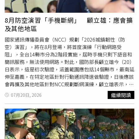
8月防空演習「手機斷網」 顧立雄：應會擴
及其他地區
國家通訊傳播委員會（NCC）規劃「2026城鎮韌性（防
空）演習」，將在8月登場，將首度演練「行動網路受
阻」，全台14縣市分為2階段實施，屆時手機只剩下語音和
簡訊服務，無法使用網路。對此，國防部長顧立雄今（20）
日表示，這是初次驗證，涵蓋範圍應包括14個縣市，最南延
伸至嘉義，在特定地區針對行動通訊降速做驗證，日後應該
會再擴及其他地區針對NCC規劃斷網演練，顧立雄表示，這
是初步來進行驗證，而且搭配
漢光演習
期間實施，據自己了
繼續閱讀
07月20日, 2026
解，此次是針對部分地區及部分功能，進行行動網路降速測
試，固網部分則沒有受到影響，也會考驗國軍在模擬情境下
的指管通訊備援能力，顧立雄指出，這是初次驗證，涵蓋範
圍應包括14個縣市，最南延伸至嘉義，在特定地區針對行動
通訊降速做驗證，日後應該會再擴及其他地區，後續會根據
這次驗證情況，NCC會再做一個完整規劃。