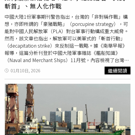
斬首」、無人化作戰
中國大陸1份軍事期刊警告指出，台灣的「非對稱作戰」構
想，亦即所謂的「豪豬戰略」（porcupine strategy），可
能對中國人民解放軍（PLA）對台軍事行動構成重大威脅。
然而，該文章也指出，解放軍可以美軍式的「斬首行動」
（decapitation strike）來反制這一戰略。據《南華早報》
報導，這篇分析刊登於中國大陸軍事雜誌《艦船知識》
（Naval and Merchant Ships）11月號，內容檢視了台灣在
7月舉行、規模歷來最大的年度軍事演習「
漢光演習
」中豪
繼續閱讀
01月10日, 2026
豬戰略的實際運作方式，並進一步探討解放軍可能採取的應
對手段。該文指出，非對稱作戰戰略的核心，是讓台灣如同
1隻豪豬，遍布「尖刺」，以大量輕便、可由單兵肩射的防
空飛彈等武器，來抵禦規模更大、裝備更精良的解放軍。文
章認為，這一戰略受到美國軍事顧問影響，並獲得美國軍售
支持，其重點在於部署數量龐大、成本較低的小型作戰平
台，例如「刺針」FIM-92可攜式防空飛彈（FIM-92
Stinger）以及「彈簧刀300型」反裝甲滯空彈藥
（Switchblade 300）。這些武器將被用來對高價值目標發