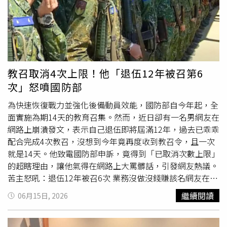
教召取消4次上限！他「退伍12年被召第6
次」怒噴國防部
為快速恢復戰力並強化後備動員效能，國防部自今年起，全
面實施為期14天的教育召集。然而，近日卻有一名男網友在
網路上崩潰發文，表示自己退伍即將屆滿12年，過去已乖乖
配合完成4次教召，沒想到今年竟再度收到教召令，且一次
就是14天。他致電國防部申訴，竟得到「已取消次數上限」
的超瞎理由，讓他氣得在網路上大罵髒話，引發網友熱議。
苦主怒吼：退伍12年被召6次 業務沒做沒錢賺該名網友在社
群平台「Threads」上發文抱怨，自己身為海軍陸戰隊退伍
繼續閱讀
06月15日, 2026
軍人，過去每次收到7天教召通知，都有乖乖報到、從未缺
席。好不容易熬到退伍快屆滿12年，原本以為教召次數已滿
4次可以「安全下莊」，怎料今年8月1日又收到教召通知，