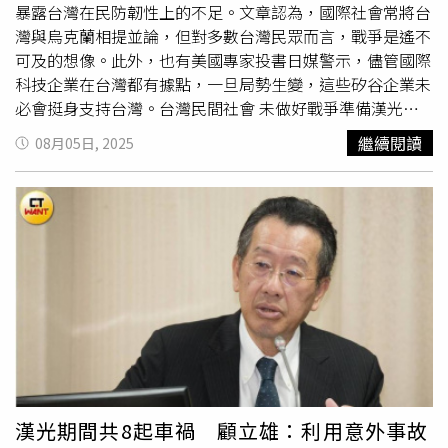
球最受外國政府發起假訊息攻擊的地區。賴清德今年3月也
持現狀，確保台海和平穩定，同時，我們會持續深化與其他
暴露台灣在民防韌性上的不足。文章認為，國際社會常將台
警告，中國正滲透台灣經濟、媒體、文化甚至政府，因此推
民主國家的夥伴關係，推動全球繁榮發展」。台灣正積極強
灣與烏克蘭相提並論，但對多數台灣民眾而言，戰爭是遙不
出多項加強安全的措施。數名軍人與軍官因涉嫌替中國從事
化全社會防衛韌性。今年，我們首次將一年一度在七月份進
可及的想像。此外，也有美國專家投書日媒警示，儘管國際
間諜活動而被捕入獄，甚至連民進黨內部人士，以及賴清德
行的
漢光演習
，與新合併的「城鎮韌性演習」，一同定名爲
科技企業在台灣都有據點，一旦局勢生變，這些矽谷企業未
親信也遭控涉案。此外，與中國關係密切的名人、網紅，甚
必會挺身支持台灣。台灣民間社會 未做好戰爭準備漢光實
「國家團結月」。除了擴大民眾參與演練，也透過軍民協
至台灣人配偶擁有中國籍，都成為調查對象，有些更被驅逐
兵演練在7月9日至18日舉行，較以往的5天4夜延長至10天9
力，驗證全國各地、各單位在面對極端情境時的應變能力。
繼續閱讀
08月05日, 2025
出境。賴清德也推動一場具爭議性的民進黨基層運動，目標
夜，有許多模擬情境廣邀國際媒體採訪、駐台使節參觀。賴
賴清德指出，台灣持續推動國防改革，並且投入更多的資
是罷免被綠營指控過於親中的在野黨政治人物。儘管如此，
清德總統7月14日南下高雄視導
漢光演習
時，辦公室主任陳
源，明年的國防預算，將達到GDP3％以上的目標，來提升
國防政策仍得到一定支持。INDSR的調查顯示，超過半數民
羿伶與總統府發言人郭雅慧等人在演訓現場穿著陸軍迷彩服
台灣自我防衛能力。台灣也會繼續強化經濟韌性，穩健促進
眾贊成增加國防預算，更多人支持購買美國武器。但同時，
參與視導，被在野黨嘲諷為「擺拍」。《外交家》昨日則刊
經濟安全，除了持續深化與各國之間的經貿合作，也推動包
不少人擔心政府的強硬立場反而刺激中國，引發戰火。金門
出〈台灣民間社會尚未做好戰爭準備〉專文，作者為2位烏
括半導體、人工智慧（AI）、軍工、安控與次世代通訊等
的陳女士便直言：「只要不要說獨立，中國就不會動我們。
克蘭國家科學院東方研究所助理研究員。文章指出，台灣此
「五大信賴產業」的升級。賴清德強調，因為經濟是國力的
但賴清德的發言太瘋狂，這樣激怒中國，習近平哪天不高興
次
漢光演習
雖動員逾兩萬名後備軍人，並納入部分平民演
基礎，也是民主的後盾，相信民主國家攜手打造更強韌的民
就可能打過來。」多數台灣人仍希望維持「現狀」，既不願
練，向北京與華府釋出「我們正為自我防衛而努力」訊號。
主供應鏈，就能讓經濟更繁榮、民主更深化。在這動盪的世
意與中國統一，也不希望正式宣布獨立。國民黨批評民進黨
然而，「這樣的努力，足夠嗎？」作者認為，演習規模雖然
界中，台灣站在威權主義威脅的第一線，也是全球民主防線
政府藉「中國威脅」來操弄恐懼、獲取政治利益。國民黨國
擴大，但台灣民防仍偏向表演性質，民眾多半是旁觀者而非
的最前緣；我們深刻理解和平的可貴，也明白台海和平不是
際事務部主任黃介正更指控民進黨政府「對大陸進行不必要
參與者。這暴露出一個深層的問題：「多年的和平與繁榮削
區域的議題，而是全球經濟與安全穩定的共同責任。賴清德
的言語恐嚇，破壞台海穩定。」對此，沈明室則認為：「人
弱了危機感，許多台灣人仍難以想像戰爭」。與烏克蘭不同
表示，身為國際社會負責任的一員，台灣會與全球的民主國
漢光期間共8起車禍 顧立雄：利用意外事故
民必須承認中國確實是威脅，並且隨時可能動武，而國安單
的是，烏克蘭早在2021年底，就將俄羅斯全面入侵視為可
家，共同面對挑戰，維護以規則為基礎的國際秩序，以實力