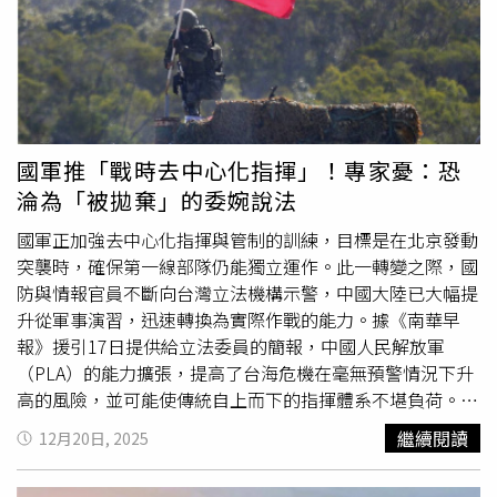
擊，採取類似美軍過往戰爭中的「斬首戰略」。文章以
民族海洋復興與人類海洋命運共同體計畫」的字樣。目前尚
2003年美國入侵伊拉克為例指出，美軍並未試圖逐一攻占
無北京官方文件提及「中華民族海洋復興」這一口號，儘管
每1個據點或城市，而是直指該國首都巴格達
中國正推動成為「海洋強國」。該標語的另一部分，則被視
（Baghdad），最終俘虜伊拉克領導人海珊（Saddam
為中國國家主席習近平所提出「人類命運共同體」理念，在
Hussein），並將此視為「城市作戰的經典案例。」文章還
海洋領域的延伸。由於缺乏官方確認與進一步細節，部分社
提到，美國特種部隊3日對委內瑞拉（Venezuela）領導人
群媒體使用者質疑，這些影像是否真的反映實際的艦艇改裝
國軍推「戰時去中心化指揮」！專家憂：恐
展開了另1場「斬首行動」，突襲其首都卡拉卡斯
行動，甚至推測可能只是電影拍攝場景。然而，這些照片仍
淪為「被拋棄」的委婉說法
（Caracas），並將總統馬杜洛（Nicolas Maduro）及其妻
在軍事評論圈內引發大量揣測，聚焦於北京是否具備將民用
子擄走，押往紐約就多項美國刑事指控受審。此外，文章指
船舶迅速轉為軍事用途的能力。退役中國人民解放軍上校、
國軍正加強去中心化指揮與管制的訓練，目標是在北京發動
出，解放軍亦可透過無人化作戰來反制台灣的豪豬戰略。文
軍事評論員岳剛表示，照片中的貨船看起來搭載的是「模組
突襲時，確保第一線部隊仍能獨立運作。此一轉變之際，國
中建議，可運用AI驅動的無人機進行精準偵察與火力導引，
化貨櫃式武器系統」。若屬實，這將成為「貨櫃化武器系統
防與情報官員不斷向台灣立法機構示警，中國大陸已大幅提
同時派遣無人戰車、無人裝甲車與機器狼進入街區清剿，藉
的實際驗證平台，即1種模組化、可快速部署的海上火力單
升從軍事演習，迅速轉換為實際作戰的能力。據《南華早
此降低人員傷亡與附帶損害。文章最後強調，心理戰與政治
元，具備改裝成本低、可迅速大量生產，並適用於高消耗型
報》援引17日提供給立法委員的簡報，中國人民解放軍
戰同樣重要，並引用中國內戰時期的經驗，指出可透過策
戰爭場景的特性。」岳剛指出，美國與俄羅斯都曾在此類武
（PLA）的能力擴張，提高了台海危機在毫無預警情況下升
反、瓦解意志等手段，促使對手投降或倒戈。
器系統上累積實際運用經驗，而商船通常只會在戰時被暫時
高的風險，並可能使傳統自上而下的指揮體系不堪負荷。在
轉換為「火力平台」。他補充，這樣的操作可釋放巨大的國
1份提交給立法院的書面報告中，我國防部表示，解放軍持
繼續閱讀
12月20日, 2025
防潛力，「利用中國完整的造船實力，實踐其獨特的海上人
續強化跨軍種、以實戰為導向的演訓，逐步從間歇性演習轉
民戰爭戰略。」香港戰略學會主席、軍事評論員梁國樑則表
為常態化、貼近真實戰場的作戰訓練。國防部警告，這種演