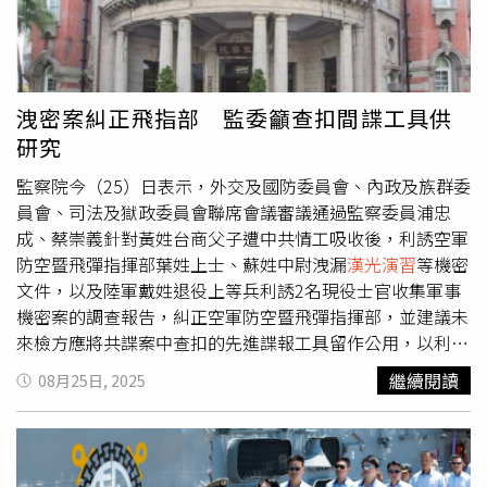
確：為可能來自中國的攻擊做準備。中國長期宣稱要與台灣
「統一」，並且從未排除以武力達成目標的可能性。台灣對
此威脅的警覺逐年升高。去年上任的總統賴清德更展開多年
來最強力的國防強化計畫之一。然而，賴清德面臨的一大挑
戰，並不是如何提升軍備，而是如何說服台灣人民相信威脅
洩密案糾正飛指部 監委籲查扣間諜工具供
的迫切性。許多台灣人雖然支持防衛措施，卻仍抱持懷疑態
研究
度。來自台北的金融業專業人士就說：「我們確實需要演
習，中國確實存在威脅。但他們真的要打早就打了，入侵的
監察院今（25）日表示，外交及國防委員會、內政及族群委
機率很低。」根據國軍附屬的「財團法人國防安全研究院」
員會、司法及獄政委員會聯席會議審議通過監察委員浦忠
（Institute for National Defense and Strategic Research，
成、蔡崇義針對黃姓台商父子遭中共情工吸收後，利誘空軍
INDSR）今年5月公布的調查，約有6成5的台灣人認為中國
防空暨飛彈指揮部葉姓上士、蘇姓中尉洩漏
漢光演習
等機密
在5年內不太可能攻擊台灣。這與美國長期警告的「威脅迫
文件，以及陸軍戴姓退役上等兵利誘2名現役士官收集軍事
在眉睫」形成鮮明對比，美方甚至評估北京正計劃在2027
機密案的調查報告，糾正空軍防空暨飛彈指揮部，並建議未
年前具備武統能力。賴清德政府不斷強調一句話：「備戰才
來檢方應將共諜案中查扣的先進諜報工具留作公用，以利我
能避戰。」他們聲稱台灣並不尋求衝突，而是行使自我防衛
方進行科研。監察院表示，本調查報告因涉機密文件，故不
繼續閱讀
08月25日, 2025
的權利。除了推動軍隊改革之外，政府計劃明年將國防預算
對外公開，僅摘要說明。浦忠成、蔡崇義調查發現，空軍防
增加23%，達新台幣9495億元，佔GDP超過3%，並承諾在
空暨飛彈指揮部對於官兵公務機密資料保密紀律督管未臻落
2030年前提高至5%。在延長義務役期後，政府也調高軍人
實，且少數官兵的保密素養不符要求，機密文件也未依規定
薪資福利，並引進更嚴格的訓練，以解決兵源不足與士氣低
妥善存管與執行銷燬，導致受黃姓台商父子利誘成為共諜的