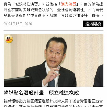
檢驗現行裝備的虛實，才能真正實踐國防與經濟雙贏的國家
併為「城鎮韌性演習」，並銜接「
漢光演習
」，目的係為提
戰略藍圖。荊元宙則從作戰角度切入，他強調，外界常流於
升國家面對災難或緊急狀態的「全社會防衛韌性」。而自俄
討論美軍協防台灣的意志和能力，卻忽略了關鍵的實質作戰
烏戰爭到近期的中東衝突，都讓世界各國更加提升「有備無
情況。美軍每年的聯合演習高達4、50次，若國軍仍在使用
患」的韌性意識。卓榮泰指出，今（2026）年的城鎮韌性
繼續閱讀
04月16日, 2026
落後、過時的通訊技術，開戰時根本無法與美軍討論聯合作
演習有3大重點。首先，第1個重點是持續提高各項衝突情境
戰。過去常說「作戰靠指揮，指揮靠通信」，今日必須修正
的比例，讓更多國人瞭解軍民整合的工作。演習內容著重在
為「作戰靠指揮，指揮靠 C4ISR（指管通資情監偵）」，而
預防性疏散撤離、大量傷患醫療、緊急醫療區域開設、交通
C4ISR 的底層，仍然靠韌性通信與資料鏈。荊元宙警告，兩
運行管制，以及心理防衛等項目，以達保護國人及維持社會
岸若爆發衝突，必然由高強度的電子戰攻擊拉開序幕。如果
運作的目標。請內政部、交通部及衛生福利部等相關部會全
國軍無法抵禦，根本談不上自我保衛。李重志則從戰場實務
力協助地方政府，驗證軍民整合重點項目。卓榮泰進一步表
面提出合理解方，他提到，跳頻的核心目的就是為了防止敵
示，第2個重點是演習強度的持續提升。各地方政府演練從1
方蓋台，而移頻多屬手動。不過，目前高速跳頻多鎖定在窄
天增加為2天，其中兵棋推演1天、綜合實作1天，要持續推
頻通訊，寬頻跳頻尚未完全普及，且盲目追求高階寬頻可能
動「有想定、無劇本」驗證，以實際的人、物、地、景，進
導致一線部隊「資訊過載」，反而干擾小部隊指揮官的迅速
行實作方式演練，以及首度規劃跨縣市方式共同協作，讓演
行動。並主張，國軍的通訊建軍應遵循「精準配賦、營級編
習強度更加提升，貼近真實情境。第3個重點是持續擴大全
譯、功能導向、國產替代」四大原則。何澄輝也為一針見血
民參與，卓榮泰強調，除了民防團隊運用，這次也納入民間
韓媒點名潛艦計畫 顧立雄這樣說
地指出，移頻」只能解決頻道切換問題，在應對強烈電子干
組織、替代役、臺灣民間自主緊急應變隊及志工團體等人
韓媒報導指有韓國籍潛艦設計技術人員不滿台灣潛艦國造合
擾時能力極度有限，國軍如果到了今天還在使用這種幾十年
力，確實演練急救站、救濟站及配售站開設，以驗證醫療救
作模式，甚至批評台灣「沒有利用價值就解約」，並出現不
前的舊技術，在未來的現代化戰場上，形同讓國軍將士「裸