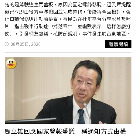
落的是駕駛逃生門蓋板，原因為固定螺絲鬆脫，經民眾提醒
後已立即由後方車隊撿回並完成整修，後續將全面檢討，強
化車輛保修與出勤前檢查。有民眾在社群平台分享影片及照
片，指出戰車行駛途中掉落零件，並幽默表示「這樣怎麼打
仗」，引發網友熱議。花防部說明，事件發生於台東地區指
揮部執行任務期間，車輛行經台東市志航路一段時，駕駛逃
繼續閱讀
08月05日, 2026
生門蓋板因固定螺絲鬆脫掉落，在熱心民眾提醒下，後方車
隊立即將零件撿回，並完成修復。花防部表示，將要求各單
位落實任務前車輛檢查，並持續深化官兵保修教育，檢討相
關作業流程，以維持裝備妥善率與部隊整體戰力。據了解，
掉落的逃生門蓋板平時並不會使用，但仍須保持可正常開啟
狀態，因此此次事件也反映出車輛檢查仍有精進空間。分享
影片的網友則表示，希望外界將焦點放在安全問題，而非責
怪執行任務的官兵。他認為，這次所幸僅是零件掉落，未造
成人員受傷，相關單位應釐清原因、改善流程，避免類似情
況再次發生，才是最重要的。
顧立雄回應國家警報爭議 稱通知方式由權