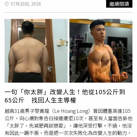
能量精準灌進肌肉裡，休息日再安排低碳飲食。
性，平時沒有慢性疾病，卻在健康檢查中發現腎絲球過濾率
繼續閱讀
07月20日, 2026
出汗。」莊可鈞表示，中醫養生講究「形勞而不倦」，也就
（eGFR）僅有65，且數值正在快速下降。她前往腎臟科就
是身體有適度活動、微微出汗，但不至於過度疲累，最能促
診時，腎臟科醫師洪永祥詢問她，是否有服用成分不明的草
進循環，又不傷正氣，運動並不是汗流浹背才有效。莊可鈞
藥保健品，或經常食用重口味飲食，例如控肉飯、炸雞排等
舉例，夏季較適合的運動方式，包括：快走、游泳、瑜伽、
高油高鹽食物。不過，這名女子聽完後直搖頭，表示自己平
皮拉提斯、太極、八段錦等。快走能溫和促進循環，不容易
時非常注重養生，每天早餐都只吃全麥吐司，甚至連奶油都
耗氣過度；游泳有助散熱、減少悶熱感，但游泳後要注意擦
不敢添加。洪永祥醫師聽完後感到疑惑，因為全麥吐司本身
乾身體與頭髮，避免濕氣停留；瑜伽、皮拉提斯能幫助舒緩
屬於高纖
澱粉
食物，對一般健康人而言並非傷腎食物。除非
壓力、調整自律神經，對壓力型痘痘也有幫助；太極與八段
腎功能已經惡化到慢性腎臟病第3B期以上，需要限制磷攝
錦則有助氣血循環與身心穩定。運動時間也很重要。莊可鈞
取，才需要特別注意全麥吐司等高磷食物的攝取量。因此，
表示，中醫認為夏季陽氣旺盛，最忌「烈日耗氣」，因此不
他進一步追問女子的飲食習慣。沒想到女子隨後得意地表
建議在正中午曝曬運動，較適合選擇清晨或傍晚時段。運動
示，自己知道吐司塗奶油或果醬不健康，所以每天都會把吐
後也要盡快沖洗身體、更換濕衣服，避免汗水長時間悶在皮
司烤到焦黑，利用焦脆口感增加香氣，不需要額外添加任何
一句「你太胖」改變人生！他從105公斤到
膚上，堵塞毛孔、刺激發炎，增加痘痘與毛囊炎風險。不
調味料，認為這樣才是健康吃法。洪永祥醫師聽後提醒，這
65公斤 找回人生主導權
過，清潔也不宜過度，以免破壞皮膚屏障，反而造成乾燥敏
種做法並不是養生，反而可能是在長期攝取傷害身體的物
感。莊可鈞提醒，判斷運動是否適合自己，可以觀察運動後
質。他指出，日常生活中有許多人習慣錯誤食用麵包，以下
越南31歲男子黎黃龍（Le Hoang Long）曾因體重高達105
的狀態。若運動後精神變好、睡眠改善、排便順暢、皮膚穩
3種常見吃法，都可能增加腎臟負擔。首先，許多人為了追
公斤，向心儀對象告白接連遭拒10次，甚至有人當面告訴他
定，代表運動方式大致合適；但若越運動越累、越容易冒
求酥脆口感，會將吐司長時間烘烤，甚至烤至焦黑。但麵包
「太胖了，先減肥再談戀愛」，讓他深受打擊。不過，他沒
痘、皮膚乾燥敏感，就可能是強度過高，需要調整。（內容
經過高溫烘烤後，可能產生單氯丙二醇（MCPD）與丙烯醯
有因此一蹶不振，而是把一次次失敗化為改變人生的動力，