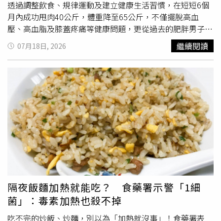
授權提供／常春月刊）【延伸閱讀】美甲、染髮好傷身？
胺（Acrylamide）等物質。洪永祥醫師表示，這些物質進入
透過調整飲食、規律運動及建立健康生活習慣，在短短6個
醫：多以「接觸性皮膚炎」過敏居多曬太陽15分鐘就能傷皮
人體後，可能增加身體氧化壓力與發炎反應，長期下來恐對
月內成功甩肉40公斤，體重降至65公斤，不僅擺脫高血
膚？研究揭紫外線影響 時間、地點也是關鍵
腎臟微血管造成負擔，使腎功能惡化速度加快。第二種常見
壓、高血脂及膝蓋疼痛等健康問題，更從過去的肥胖男子蛻
https://www.healthnews.com.tw/readnews.php?
錯誤，是把鹹味麵包或高糖餡料麵包當作正餐。許多人早餐
變成健身教練。黎黃龍坦言，自己最大的收穫並非減掉40公
繼續閱讀
07月18日, 2026
id=69231
喜歡吃肉鬆麵包、蔥花麵包，下午茶則選擇紅豆麵包、菠蘿
斤，而是終於戰勝了曾經的自己。根據《VnExpress》報
麵包，但洪永祥醫師提醒，這些看似方便的麵包，為了維持
導，住在越南胡志明市的黎黃龍表示，自己並非從小就胖，
柔軟口感與特殊風味，製作過程中往往加入較多鈉與精緻
而是多年來缺乏運動、經常久坐，加上飲食不節制及容易囤
糖。長期攝取過量鹽分與糖分，容易增加血壓與血糖控制負
積脂肪的體質，體重逐年增加，到了2022年初已飆升至105
擔，而高血壓與糖尿病正是造成腎臟損傷的重要危險因素。
公斤。肥胖不只改變外貌，也逐漸侵蝕他的健康。他罹患高
第三種錯誤，是只吃麵包，卻缺少其他營養搭配。不少人早
血脂、高血壓，膝蓋更因長期承受過大重量，出現急性退化
餐只吃一條吐司或一個麵包便匆匆解決一餐，但單純攝取大
性關節炎與關節疼痛，每天起床照鏡子時，甚至不敢正視鏡
量碳水化合物，容易造成血糖快速波動，同時缺少蛋白質、
中的自己，總覺得旁人正默默打量、評價他的身材。感情挫
膳食纖維及抗氧化營養素，使身體長時間處於較高的發炎風
折更讓他備受打擊。黎黃龍回憶，每次鼓起勇氣向喜歡的人
險環境。洪永祥醫師也強調，麵包並不是完全不能吃，只要
告白，換來的卻都是拒絕，有人刻意保持距離，也有人直接
掌握正確方式，仍然可以成為健康飲食的一部分。首先，烘
告訴他：「你太胖了，先瘦下來再考慮談戀愛。」連續10次
烤時間必須控制，吐司只要稍微加熱、恢復柔軟即可，不要
告白失敗後，他沒有繼續沉溺於自卑，而是決定徹底改變人
隔夜飯麵加熱就能吃？ 食藥署示警「1細
追求焦黑酥脆的口感。其次，購買麵包時應仔細查看成分標
生，於2022年1月正式展開減重計畫。他採用「熱量赤字」
菌」：毒素加熱也殺不掉
示，盡量選擇無包餡、少油、少鹽的原味吐司或雜糧麵包，
（Calorie Deficit）飲食方式，也就是每天攝取的熱量低於
避免攝取過多隱藏糖分與鈉。此外，吃麵包時也應注意營養
身體消耗的熱量，但並未採取激烈節食，依然維持一天三
吃不完的炒飯、炒麵，別以為「加熱就沒事」！食藥署表