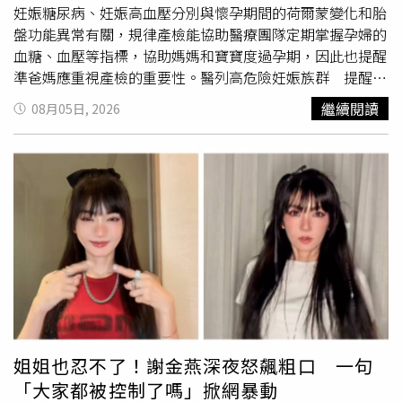
進去融化都是水，第4期腎友若需要限水，尤其如果合併心
妊娠糖尿病、妊娠高血壓分別與懷孕期間的荷爾蒙變化和胎
臟病，吃完1碗剉冰等於直接灌進幾百毫升的水，心肺根本
盤功能異常有關，規律產檢能協助醫療團隊定期掌握孕婦的
吃不消。洪永祥建議，要是腎友夏天也想吃冰，可以改為
血糖、血壓等指標，協助媽媽和寶寶度過孕期，因此也提醒
「口含純水冰塊」，用家裡過濾煮沸過的乾淨水凍成小冰塊
準爸媽應重視產檢的重要性。醫列高危險妊娠族群 提醒別
含在嘴裡，在保有涼爽感的同時，吞下去的水量極少，衛生
忽略按時產檢廖翌喬醫師表示，第一孕期的產檢就會評估孕
繼續閱讀
08月05日, 2026
又安全；外出吃冰時，應避開豆類和堅果，換成低氮
澱粉
愛
婦是否有妊娠高血壓，第二孕期則通常於24至28週安排妊
玉、仙草、粉粿，淋一點清淡的白糖水或檸檬水即可，務必
娠糖尿病篩檢。此外每次產檢都會量測血壓、體重，檢查尿
注意店家衛生；也可以選擇點1碗跟家人分著吃，只吃1、2
蛋白狀況，到了懷孕後期則會持續監測孕婦及胎兒的健康狀
口嚐個味道就好。
況，為生產做好準備。廖翌喬醫師提醒，定期產檢才能協助
醫療團隊掌握母嬰健康狀況變化，揪出風險並適時介入。曾
有一名孕婦確診妊娠高血壓，原本應更頻繁回診追蹤，對方
卻因照顧孩子及工作忙碌，相隔一個月才回診，結果血壓已
明顯飆高。尤其34歲以上的高齡孕婦、20歲以下的年輕孕
婦，以及懷孕前已有肥胖、高血壓、糖尿病、慢性腎臟病或
自體免疫疾病等，都屬於高危險妊娠族群，更應依醫師建議
按時接受產檢。懷孕後血糖為何突然升高？醫揭與1機制有
關廖翌喬醫師表示，懷孕期間胎盤會分泌人類胎盤泌乳素
姐姐也忍不了！謝金燕深夜怒飆粗口 一句
（hPL），以提高孕婦的血糖濃度，確保胎兒的養分供應充
「大家都被控制了嗎」掀網暴動
足。不過，現代孕婦整體營養狀況改善，這樣的機制反而造