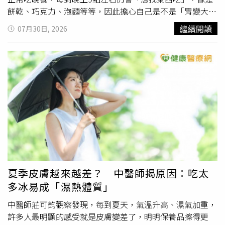
修飾
澱粉
是否如實標示，食藥署宜建立相關稽查管理作為。
餅乾、巧克力、泡麵等等，因此擔心自己是不是「胃變大
本案專家學者說明，磷酸
澱粉
因含磷酸鹽，對於慢性腎臟病
了」。而該女子也提及，自己最近工作比較累，大概都凌晨
繼續閱讀
07月30日, 2026
患者具健康危害風險，根據2025年美國腎臟資料系統資
12點、1點才入睡，且壓力很大。「有時候，餓的不是胃，
料，2023年臺灣末期腎臟疾病每百萬人口有3,824人，盛行
而是大腦。」劉博仁表示，很多人以為肚子餓就是身體缺少
率為世界第一；另有關兒童及青少年第2型糖尿病發生率文
熱量，其實食慾不只是胃在控制，還有大腦、荷爾蒙、睡眠
獻指出，2008至2019年在英國等14個國家中，臺灣的發生
以及情緒，當壓力大時，身體會分泌較多皮質醇，有些人因
率最高（63例/10萬），而醋酸
澱粉
屬於高升糖指數
此更容易想吃甜食、
澱粉
或高熱量食物。劉博仁說，在睡眠
（Glycemic Index）食物，除容易誘發糖尿病外，也會干擾
不足時，促進食慾的荷爾蒙（Ghrelin）增加，而抑制食慾
糖尿病患者對血糖控制的穩定度，食藥署宜加強教育宣導或
的荷爾蒙（Leptin）下降，使人更容易覺得餓，因此有時候
採取其他因應措施，避免消費者於毫無警覺情況下過度攝
真正需要的，不是多吃一塊蛋糕，而是多睡一個小時。劉博
取，造成飲食安全隱憂。
仁指出，還有一種餓是「情緒的餓」，心情不好、工作壓力
大、孤單、看電視時，都可能想吃東西，雖然嘴巴沒有停下
來，但不代表身體真的需要熱量，「很多時候，我們只是希
望食物帶來片刻的安慰。」劉博仁建議，若想知道自己是
夏季皮膚越來越差？ 中醫師揭原因：吃太
「真的餓」或「假的餓」，可以先詢問自己3個問題，首先
多冰易成「濕熱體質」
是「要是現在只有一顆水煮蛋，會想吃嗎」，如果心裡的想
法是「只想吃蛋糕」，那可能不是生理性肌餓；其次是「吃
中醫師莊可鈞觀察發現，每到夏天，氣溫升高、濕氣加重，
完飯不到兩小時，又想吃東西嗎」；最後則是「喝一杯水、
許多人最明顯的感受就是皮膚變差了，明明保養品擦得更