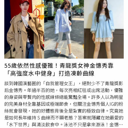
堅持。優質的油脂能幫助腸道潤滑、穩定血糖，再搭配維他
鍵，她建議早餐至少加一份蛋白質如蛋、豆漿、鮮奶、肉類
命 C 補充一天所需的能量，是她開啟充滿活力的一天的標準
等，並說明如果真要吃，飯糰可選紫米飯糰，內餡加蛋、豆
配備。（圖／取自 xeungmee IG）
干、鮪魚；鐵板麵記得加蛋，最好奶茶換鮮奶茶；蔥抓餅不
要只吃原味，加蛋或加肉會比較穩當；奶茶可以換成無糖豆
漿、鮮奶或無糖茶。李婉萍提醒，早餐不是吃飽就好！吃對
了，才有精神面對辛苦的一天。
55歲依然性感優雅！青龍獎女神金憓秀靠
「高強度水中健身」打造凍齡曲線
談到韓國演藝圈的「自我管理女王」，絕對少不了青龍獎影
后金憓秀。年過半百的她，每次亮相紅毯或出席活動，優雅
的身姿與零贅肉的性感線條總能驚豔全場。許多人以為明星
的完美身材全靠基因或極端節食，但關注金憓秀個人IG的粉
絲就會發現，她的好體態背後全是紮實的極致自律。究竟她
是如何長年維持 S 曲線而不顯老態？答案就隱藏在她最愛的
「水下世界」與清淡飲食中。泳池不只是拿來游泳！金憓秀