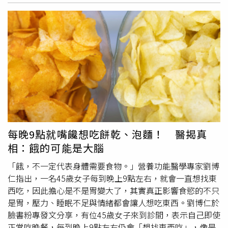
率」來自蘿蔔絲受熱釋放水分，一般而言，蘿蔔絲在炒煮後
與黃酮類等植化素，具備良好的抗氧化活性；愛玉則富含
會釋出約占重量約15至20%的水分，該等水分會進入粉漿
「低甲氧基果膠」這類水溶性膳食纖維，有助於減緩餐後糖
成為「總液體」的一部分，因此若品名為「蘿蔔糕」，其蘿
分吸收速度；蒟蒻所含的「葡甘露聚醣」具有極高吸水膨脹
蔔含量理應超過50%，倘蘿蔔糕一片以80公克計，其濕重
特性，能佔據胃部空間增加飽足感、延緩胃排空，發酵後還
約94公克，膳食纖維含量約為0.5公克，並非完全無法檢驗
能產生有益腸道健康的短鏈脂肪酸。針對日常飲食搭配，蕭
其含量。另外，有關蘿蔔糕與修飾
澱粉
之關係，蘿蔔糕為傳
醫師建議，執行低碳飲食時無須完全戒絕甜食，例如可將仙
統美食，製作方式係將在來米加水磨成米漿，利用在來米中
草加入烏龍茶搭配天然羅漢果糖，或將愛玉、蒟蒻加入維他
澱粉
受熱糊化產生之黏度，將白蘿蔔絲均勻分散其中，接著
命C氣泡飲與百香果籽，調製成無負擔的清爽飲品。若民眾
利用蒸煮使
澱粉
結構定型而成，惟天然
澱粉
冷卻時易釋出水
外食擔心
澱粉
過多或蔬菜纖維攝取不足，餐前先吃一碗愛玉
分，且不具抗凍性，為改良此現象，相關業者將天然
澱粉
以
或蒟蒻，同樣能補充膳食纖維並減緩血糖上升速度。不過，
物理、化學或酵素處理，以改變其結構，使之具耐熱、耐酸
蕭醫師特別提醒，市售仙草凍或愛玉若長期浸泡於糖水中，
每晚9點就嘴饞想吃餅乾、泡麵！ 醫揭真
或不易老化出水等特徵，此即為「修飾
澱粉
」，屬「食品添
碳水化合物與熱量會大幅增加，失去原本低熱量的優勢。民
相：餓的可能是大腦
加物使用範圍及限量暨規格標準」附表一所列之「粘稠劑
眾在選購時應主動詢問店家成分或仔細查看營養標示，優先
(糊料)」，目前核准使用的修飾
澱粉
計17項。調查報告也指
選擇無糖或低糖配方，才能在獲得飽足感與補充營養的同
「餓，不一定代表身體需要食物。」營養功能醫學專家劉博
出，醋酸
澱粉
及磷酸
澱粉
為食品加工普遍使用之食品添加物
時，兼顧健康與身材管理。
仁指出，一名45歲女子每到晚上9點左右，就會一直想找東
(修飾
澱粉
)，前者主要應用於冷凍麵食、冷凍湯圓、水晶
西吃，因此擔心是不是胃變大了，其實真正影響食慾的不只
餃……等，後者主要用於冰淇淋、冷凍肉製品、乳酸飲料、
是胃，壓力、睡眠不足與情緒都會讓人想吃東西。劉博仁於
烘焙食品……等。按「食品添加物使用範圍及限量暨規格標
臉書粉專發文分享，有位45歲女子來到診間，表示自己即使
準」規定，該等修飾
澱粉
並無限量使用規定，惟市售產品含
正常吃晚餐，每到晚上9點左右仍會「想找東西吃」，像是