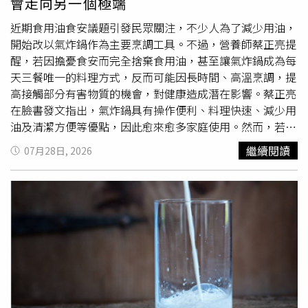
會走向另一個極端
是類胰島素生長因子會上升，進而促進皮脂腺分泌，使痘痘
惡化，這與中醫所說的「濕熱內生」概念，其實有相通之
近期食用油食安議題引發民眾關注，不少人為了減少用油，
處。很多人夏天愛吃冰，認為可以「降火氣」，但中醫認為
開始改以氣炸鍋作為主要烹調工具。不過，營養師蔡正亮提
「寒傷脾胃」，因此有些人會發現，明明天氣很熱，自己卻
醒，若因擔憂食安而完全捨棄食用油，甚至讓氣炸鍋成為每
四肢冰冷；臉上很油，皮膚卻又缺水乾燥。這些都可能與脾
天三餐唯一的料理方式，反而可能因長時間、高溫烹調，提
胃功能失衡有關。莊可鈞建議，夏季應減少全糖飲料、奶茶
高接觸部分有害物質的機會，對健康造成潛在影響。蔡正亮
類手搖飲、冰淇淋、甜點、油炸物與精緻
澱粉
，尤其「甜＋
在臉書發文指出，氣炸鍋具有操作便利、料理快速、減少用
冰」的組合最容易傷脾胃；若真的想喝飲料，可改選無糖綠
油及清潔方便等優點，因此愈來愈多家庭使用。然而，若早
茶、麥茶、常溫烏龍茶，或以常溫水為主，相對較不容易助
餐、中餐、晚餐都習慣利用氣炸鍋製作吐司、薯餅、肉類、
繼續閱讀
07月28日, 2026
濕生熱。熬夜爆痘？肝血陰液被耗傷不少人會發現，夏天只
冷凍食品，甚至反覆加熱隔夜炸物，長期下來可能形成另一
要連續熬夜幾天，隔天氣色就會立刻變差，黑眼圈加深，皮
項健康隱憂。他表示，許多人喜歡食物表面呈現金黃色甚至
膚變粗糙，甚至額頭和下巴突然冒痘。莊可鈞指出，睡眠與
微焦的口感與香氣，這主要來自「梅納反應（Maillard
皮膚修復關係非常密切，《黃帝內經》提到，「人臥則血歸
reaction）」。當食物中的胺基酸與醣類在約攝氏140度以
於肝」，意思是人在睡眠時，肝血得以回流與修復，肝血充
上加熱時，便會產生褐變反應，使食物散發香氣並形成酥脆
足，皮膚才會得到足夠的營養與滋潤。莊可鈞表示，肌膚健
外觀。不過，氣炸鍋常見的烹調溫度約落在170度以上，部
康需要氣血充足、經絡循環順暢與臟腑功能平衡，長期熬夜
分民眾甚至設定至200度，在高溫環境下，也可能增加部分
容易耗傷肝血與陰液，也可能使肝氣鬱結化火。當肝火旺盛
化合物生成。蔡正亮指出，其中最常受到討論的是丙烯醯胺
時，常見表現包括額頭痘、下巴痘、臉部泛紅、皮膚發炎
（Acrylamide），主要容易出現在吐司、馬鈴薯、地瓜、餅
等，特別是工作壓力大、情緒長期緊繃的人，更容易形成
乾等富含
澱粉
的食物。當食物加熱超過約120度時，胺基酸