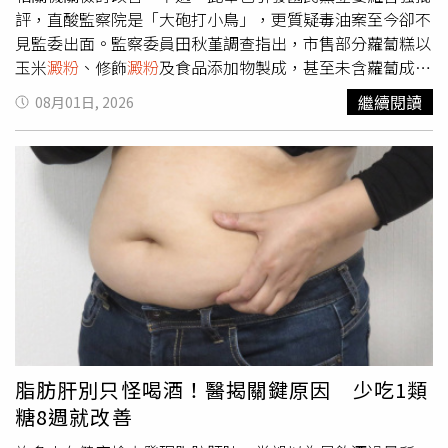
身為「瘦身不瘦胸」代表，她的菜單以原型蛋白質（肉類、
評，直酸監察院是「大砲打小鳥」，更質疑毒油案至今卻不
海鮮、雞蛋）為主。在水下高強度訓練後，她會補充豐富的
見監委出面。監察委員田秋堇調查指出，市售部分蘿蔔糕以
抗氧化水果（如藍莓、草莓等）與蛋白質，幫助肌肉修復。
玉米
澱粉
、修飾
澱粉
及食品添加物製成，甚至未含蘿蔔成
遵守間歇性斷食與充足睡眠： 保持每日至少 12 小時的空腹
分，但食藥署多年來僅以產品品名與成分標示等「文字核
繼續閱讀
08月01日, 2026
期，並確保午夜前入睡、睡滿 7 小時，讓身體有足夠時間代
對」方式認定符合規定，未研議建立蘿蔔含量標示規範。此
謝修復。 在 Instagram 查看這則貼文 從 Instagram 分享的
外，對於限量使用的修飾
澱粉
，至今也未建立檢驗方法，亦
貼文 找到適合自己的節奏，將「自律」變成生活儀式感金
未檢討現行限量規範的合理性，因此促請食藥署檢討改善。
憓秀曾坦言，自己其實並不總是熱愛運動，但她找到了能讓
不過，羅智強表示，「真的要肯定田秋堇等監察委員，做這
自己持之以恆的方式。不論是快走、泰拳、EMS（電刺激訓
種大砲打小鳥的事情，這種沒事找事幹的精神，再度驗證監
練）還是水中運動，她不斷嘗試新的鍛鍊體驗。 她的凍齡
察院在民進黨執政下就是個廢物單位」；他強調，現在全台
心態告訴我們：減肥不該是懲罰自己的過程，而是找到一種
灣都在關心的毒油案，唯獨不見監察委員出來說句話。
能優雅地與身體對話、展現生命力的方式。 只要建立起屬
於自己的生活節奏，時間就不再是健康的敵人，而是散發女
人味的養分。 在 Instagram 查看這則貼文 從 Instagram 分
享的貼文
脂肪肝別只怪喝酒！醫揭關鍵原因 少吃1類
糖8週就改善