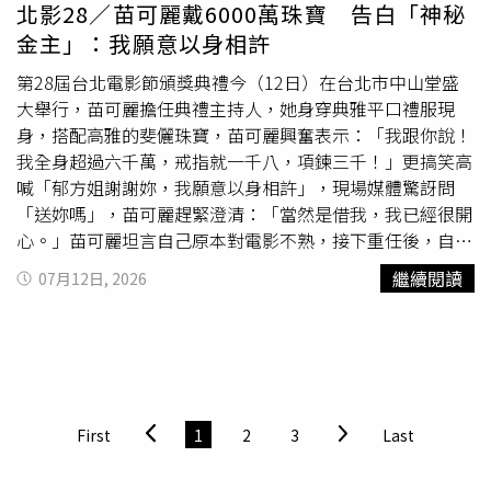
大卡的熱量赤字，每週約可減重0.2至0.9公斤；而美國哈佛
應再食用。3、要生熟食分開：生食與熟食應分開保存與處
北影28／苗可麗戴6000萬珠寶 告白「神秘
大學（Harvard University）研究也指出，阻力訓練不僅能
理，避免交叉污染。4、要徹底加熱：隔餐飯菜再次食用
金主」：我願意以身相許
增加肌肉量，也能提升身體靜態代謝率，使人體即使休息時
前，應充分加熱至中心溫度超過70°C以上，尤其炒飯、炒麵
仍可消耗更多熱量。黎黃龍的努力很快獲得回報，短短6個
等
澱粉
類食品更應徹底加熱。5、要注意保存溫度：食品烹
第28屆台北電影節頒獎典禮今（12日）在台北市中山堂盛
月便成功減去40公斤，體重從105公斤降至65公斤。隨著體
調後避免長時間存放於7°C至60°C之間的危險溫度帶，應於
大舉行，苗可麗擔任典禮主持人，她身穿典雅平口禮服現
重下降，他的高血壓、高血脂恢復正常，膝蓋疼痛完全消
60°C以上保溫或7°C以下冷藏保存，並縮短存放時間。食藥
身，搭配高雅的斐儷珠寶，苗可麗興奮表示：「我跟你說！
失，過去緊繃的衣服變得寬鬆，臉部輪廓也愈發明顯，就連
署提醒，食品應依實際需求適量製作，烹煮完成後應盡速食
我全身超過六千萬，戒指就一千八，項鍊三千！」更搞笑高
爬樓梯都不再氣喘吁吁。成功瘦身後，黎黃龍投入健身產
用，避免長時間放置；隔餐飯菜應徹底加熱再食用，掌握正
喊「郁方姐謝謝妳，我願意以身相許」，現場媒體驚訝問
業，成為一名健身教練，並透過社群平台分享自己的減重歷
確保存與加熱原則，不讓「仙人掌桿菌」來攪局。
「送妳嗎」，苗可麗趕緊澄清：「當然是借我，我已經很開
程，吸引不少網友關注，也鼓勵許多人開始改變生活方式。
心。」苗可麗坦言自己原本對電影不熟，接下重任後，自然
他的母親更常自豪地向鄰居分享兒子的蛻變故事。如今的黎
要花很多時間做功課，除了每部入圍作品都要看過之外，還
繼續閱讀
07月12日, 2026
黃龍雖然仍是單身，但他坦言，感情早已不是人生最重要的
要認人，「原本覺得認得演員就可以，可是好像不行，導演
目標。「我最大的勝利，不是減掉40公斤。」他說，「真正
也要」，自然壓力不小。也為了典禮節食瘦身，「
澱粉
少
的勝利，是戰勝過去那個自卑、想放棄的自己。」他認為，
吃，蛋白質可以多吃一點，有變瘦，但沒有瘦到5公斤。」
這38公斤（應為40公斤）的改變，不只是體重計上的數
日前A-Lin跨界擔任金曲獎主持人，表現廣得好評，苗可麗
字，而是一段靠著紀律、毅力與永不放棄，一步步走出來的
笑說：「她是我的好榜樣，喝酒我沒辦法，唱歌跳舞我可以
人生旅程。
來一點。」而典禮因巴威颱風延後到今天，苗可麗坦言原本
First
1
2
3
Last
今天有排定工作，還好工作有順利排開，「我超興奮，人生
到這個年紀應該要自我挑戰，給自己一點壓力。」