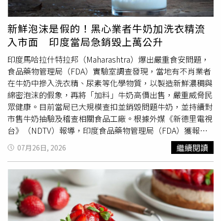
「肝鬱化火型痘痘」。中醫也認為，「氣血充盈則面色紅
與還原糖開始反應，就可能逐漸形成丙烯醯胺，因此建議食
潤」，若長期睡眠不足、氣血被耗傷，就容易臉色蠟黃、暗
物呈現金黃色即可，不宜過度烘烤至深褐色或焦黑。此外，
新鮮泡沫是假的！黑心業者牛奶加洗衣精流
沉無光、黑眼圈明顯；有些人明明年紀不大，卻看起來疲
肉類高溫烹調時，也可能產生雜環胺（Heterocyclic
入市面 印度當局急銷毀上萬公升
憊、老態，往往與長期熬夜、休息不足有關。外油內乾，恐
Amines，HCAs）。雞肉、豬肉等富含蛋白質的食材，在高
是虛火陰液不足夏天許多人最困擾的膚況，就是「外油內
溫下可能因胺基酸與肌酸等成分反應而生成雜環胺，因此若
印度馬哈拉什特拉邦（Maharashtra）爆出嚴重食安問題，
乾」，臉上看起來油亮，摸起來卻粗糙，洗完臉又乾又繃，
刻意將肉類烤至焦香甚至局部炭化，接觸相關物質的機會也
食品藥物管理局（FDA）實驗室調查發現，當地有不肖業者
甚至脫皮、刺癢。莊可鈞表示，熬夜最容易耗傷「陰液」，
可能增加。另一項值得留意的是多環芳香烴（Polycyclic
在牛奶中摻入洗衣精、尿素等化學物質，以製造新鮮濃稠與
陰液不足時，皮膚失去滋潤，就容易出現乾燥、脫皮、緊繃
AromaticHydrocarbons，PAHs）。蔡正亮表示，當油脂滴
綿密泡沫的假象，再將「加料」牛奶高價出售，嚴重威脅民
感；但身體又可能因虛火上升，反而分泌更多油脂，形成外
落於高溫表面產生煙霧，或食物局部燒焦時，都可能增加這
眾健康。目前當局已大規模查扣並銷毀問題牛奶，並持續對
油內乾的狀態。中醫子午流注理論認為，晚上11點至凌晨1
類物質形成。此外，若氣炸鍋炸籃及底盤長時間未清潔，累
市售牛奶抽驗及稽查相關食品工廠。根據外媒《新德里電視
點是膽經運行時間，凌晨1點至3點則是肝經運行時間；如果
積的焦黑油垢持續反覆受熱，也可能提高相關物質生成的風
台》（NDTV）報導，印度食品藥物管理局（FDA）獲報馬
這段時間仍未入睡，肝膽修復功能容易受到影響，因此夏季
險。針對日常使用方式，蔡正亮建議民眾掌握幾項原則，包
哈拉什特拉邦市面販售牛奶有問題，抽查檢驗出多間廠商的
繼續閱讀
07月26日, 2026
想穩定膚況，最理想的作息是盡量在晚上11點前入睡。莊可
括食物呈現金黃色即可，不必刻意烤至焦黑；冷凍食品可先
牛奶竟含有洗滌劑成分。執法人員指出，不肖業者之所以添
鈞提醒，很多人花大錢做醫美、買保養品，卻每天熬夜，效
退冰數分鐘，以縮短高溫加熱時間；地瓜、南瓜、馬鈴薯等
加化學洗劑，主因是為了製造持久的濃密泡沫，能完美仿造
果往往有限；如果內在修復時間不足，皮膚自然難以維持穩
較厚食材，可先蒸熟或微波至七、八分熟，再利用氣炸鍋上
鮮乳倒入容器時的自然奶泡，再藉此掩蓋稀釋品質，並誤導
定。建議先調整睡眠與作息，讓肝血陰液得到充分休養，再
色；每次使用後應清潔炸籃與底盤，避免焦化油垢累積。此
消費者購買。有醫學專家警告，洗滌劑通常含有氫氧化鈉等
搭配日常飲食與生活習慣改善，才能真正提升肌膚抵抗力與
外，他也建議避免讓加工食品成為氣炸鍋料理的主要內容，
有害化學物質，民眾誤食可能引發嘔吐、腹瀉及腸胃潰瘍，
穩定度，讓膚質逐漸回到健康平衡的狀態。夏天一直喝水，
可多選擇鮭魚、鯖魚、雞胸肉、板豆腐及各類蔬菜等原型食
化學毒素進入血液後更會損害肝腎功能。特別是兒童要小