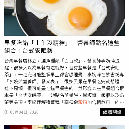
藥？醫揭「自行停藥」也有風險 身心兼顧護母嬰健康
飽，因此即使經常享用火鍋，也能減少身體負擔、維持理想
IG）局部贅肉精準打擊：100 下畫圈、波比跳激活全身面對
https://www.healthnews.com.tw/readnews.php?
體態。除了維持身材，她也大方分享養髮祕訣，包括平時多
模特兒最在意的死角（如副乳、掰掰肉與側腰），Seung-
id=69250
補充蛋白質、Omega-3魚油、鋅、維生素B群及鐵質，維持
Mee Lee 有一套專門的對付方法。針對手臂掰掰肉，她會兩
充足睡眠、避免過度焦慮，吹頭髮時不要使用過高溫度，並
手伸直持續「畫圈」或「上下揮動」100 次以上；側腰則靠
保持均衡飲食。她更笑說，自己的
皮拉提斯的側向拉伸。如果想消除腹部贅肉，她建議多喝綠
茶幫助代謝；而大腿與臀部則靠壺鈴、深蹲與弓箭步來激
早餐吃錯「上午沒精神」 營養師點名這些
活。最後，她會以「波比跳」25 個為一組，重複 4 組來進
組合：台式安眠藥
行高強度的全身燃脂。（圖／取自 xeungmee 小紅書）拒
絕「拿鐵與外送」：堅持在家吃乾淨食物進入身材管理期
台灣早餐店林立，選擇種類「百百款」，營養師李婉萍提
時，Seung-Mee Lee 對零食非常挑剔，第一步就是「戒掉
醒，很多人以為早餐有吃就好，但有些早餐是「台式安眠
拿鐵」並嚴格控管高糖食物的攝取。她強調，與其點外送或
藥」，一吃完可能整個早上都會想睡覺！李婉萍在臉書粉專
在餐廳用餐，不如在家親自準備「乾淨飲食」。選擇原型食
「李婉萍營養師」發文表示，很多民眾在早餐吃完就想睡？
材、減少過度調味，這種對食物源頭的堅持，不僅讓體重下
這不是懶，很可能是吃錯早餐害的，並形容某些早餐組合根
降，更能讓皮膚由內而外散發健康光澤。（圖／取自
本是「台式安眠藥」，她點名蔥抓餅、鐵板麵、飯糰以及奶
xeungmee IG）晨間內服保養：橄欖油與維生素的健康組合
茶等品項。李婉萍解釋這種「高精緻
澱粉
加含糖飲料」的組
除了外在運動，內在的營養補給也是她的秘密武器。Seung-
合，就是「天然合法的安眠藥」，吃完很可能會出現以下狀
繼續閱讀
08月04日, 2026
Mee Lee 習慣在早上空腹時服用維生素與橄欖油膠囊。她認
況：1.上午一直打哈欠2.開會沒精神3.下午又開始想吃甜食
為直接喝橄欖油雖然有效但較為麻煩，選擇膠囊形式更易於
李婉萍提到不是早餐不能吃，而是少了「蛋白質」這個關