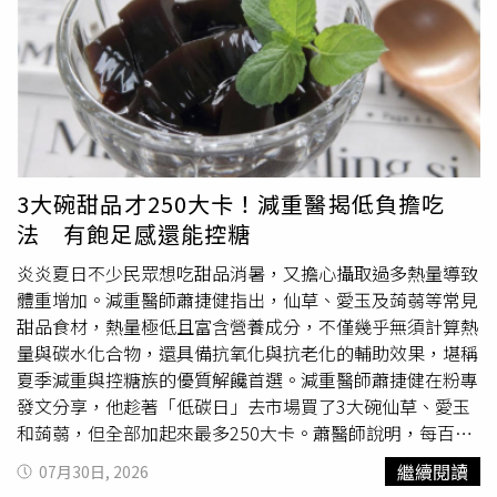
地，並未強制規範原料必須揭露的百分比或使用量，但日本
頭髮泡軟才能慢慢洗淨。此外，劇中一場打鬥戲，她也堅持
消費者廳仍建議業者標示，以避免費者誤解。另歐盟亦藉由
親自上陣不用替身，「我的動作有自己的特色，大家一看就
Quantitative Ingredient Declaration(下稱QUID）制度，強
知道是不是我，為了電影好，我覺得需要就是需要」，敬業
調對於定量標示管理之重視。有關食藥署對於蘿蔔糕未含蘿
精神令人佩服。翁倩玉接受《聚焦2.0》高文音專訪，分享
蔔的查核方式，食藥署表示略以，針對市售蘿蔔糕產品標示
睽違47年重返大銀幕的心路歷程。（圖／年代提供）身兼歌
符合性稽查，110至112年各地方(政府)衛生局後市場查核計
手身分的翁倩玉坦言，去年在高流舉辦大型演唱會後，原以
462件，均未涉有違反食安法第28條規定之情節，另目前尚
為已完成心願，甚至萌生「可以不用再唱了」的念頭，畢竟
無檢驗方法可檢驗食品中蘿蔔含量，倘查獲產品有標示不實
一連演唱兩個小時，對體力是不小的考驗。沒想到在歌迷期
3大碗甜品才250大卡！減重醫揭低負擔吃
之疑慮需進一步查證，得視個案情形移請製造業者所轄衛生
待下，今年仍決定於8月台北、11月台中舉辦60周年演唱
法 有飽足感還能控糖
局查察。然調查發現，110年至今年6月30日止，食藥署針
會。為了儲備體力，她平時除了練氣功、做皮拉提斯與深蹲
對所抽查後市場端及早餐店供應共計1,028件次蘿蔔糕產
維持體能，也會出門遛狗、曬太陽補充維生素D，幫助睡眠
炎炎夏日不少民眾想吃甜品消暑，又擔心攝取過多熱量導致
品，均未因此赴製造廠稽查蘿蔔實際投料情形，僅對於品名
與發聲，持續保持最佳狀態。提到飲食偏好，祖母是台南人
體重增加。減重醫師蕭捷健指出，仙草、愛玉及蒟蒻等常見
標示為「蘿蔔糕」者，核對其外包裝成分欄位是否有載明蘿
的翁倩玉對台菜情有獨鍾，每次回到台灣都指定想吃台南
甜品食材，熱量極低且富含營養成分，不僅幾乎無須計算熱
蔔，此流於形式的「文字核對」稽查方式，無法確認產品是
菜。節目現場品嚐台南鱔魚意麵等美食時，她更以流利台語
量與碳水化合物，還具備抗氧化與抗老化的輔助效果，堪稱
否確實含有蘿蔔，難以確保食品內容物與標示相符。有關
與主廚對答如流。她也分享私房養生秘訣，從30歲開始便養
夏季減重與控糖族的優質解饞首選。減重醫師蕭捷健在粉專
「目前尚無檢驗方法可檢驗食品中蘿蔔含量」的說法，專家
成「先吃青菜、再吃蛋白質、最後吃
澱粉
」的飲食習慣，每
發文分享，他趁著「低碳日」去市場買了3大碗仙草、愛玉
學者表示，依食藥署食品營養成分資料庫資料，白蘿蔔每
餐只吃七分飽；現場更親自示範「涼拌西瓜皮」，將西瓜白
和蒟蒻，但全部加起來最多250大卡。蕭醫師說明，每百公
100公克約含1.1公克膳食纖維，又在來米無麩質，其膳食纖
色果皮切絲，加鹽抓軟後拌入紅蘿蔔絲，再以醋、麻油及醬
克的愛玉熱量僅約1至2大卡，仙草與蒟蒻每百公克也僅約5
繼續閱讀
07月30日, 2026
維含量以零計算；而蘿蔔糕在蒸熟過程中，主要的「脫水
油調味，不僅清爽可口，更是夏天消暑退火的好滋味。
至20大卡。在營養價值方面，蕭醫師說明，仙草含有多酚類