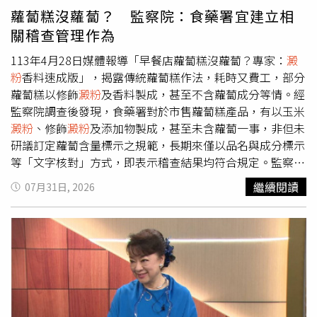
量食用並不會造成負擔。真正需要嚴格忌口的是含糖手搖飲
蘿蔔糕沒蘿蔔？ 監察院：食藥署宜建立相
料、包裝果汁、蛋糕甜點及加工食品中的添加糖；這些游離
關稽查管理作為
糖進入人體後會迅速轉化為脂肪堆積於肝臟，成為引發代謝
異常與脂肪肝的隱形殺手。不過，脂肪肝是能夠逆轉的，劉
113年4月28日媒體報導「早餐店蘿蔔糕沒蘿蔔？專家：
澱
醫師建議民眾可從四個面向著手。首先是戒除含糖飲料，改
粉
香料速成版」，揭露傳統蘿蔔糕作法，耗時又費工，部分
以白開水為主要水分來源；其次是維持每週至少150分鐘有
蘿蔔糕以修飾
澱粉
及香料製成，甚至不含蘿蔔成分等情。經
氧運動，並搭配2至3次肌力訓練以提升肌肉量，進而改善胰
監察院調查後發現，食藥署對於市售蘿蔔糕產品，有以玉米
島素阻抗；第三是適度控制體重，研究顯示體重減輕約5%
澱粉
、修飾
澱粉
及添加物製成，甚至未含蘿蔔一事，非但未
至10%即可顯著改善肝臟脂肪堆積；最後則是多攝取原型食
研議訂定蘿蔔含量標示之規範，長期來僅以品名與成分標示
物、優質蛋白質、蔬菜與堅果，減少精製
澱粉
。劉醫師提
等「文字核對」方式，即表示稽查結果均符合規定。監察院
醒，民眾應將脂肪肝視為健康警訊與逆轉時機，從日常生活
社會福利及衛生環境委員會於115年7月22日通過監察委員
繼續閱讀
07月31日, 2026
中少喝一杯含糖飲料、多進行一次運動開始做起，把握黃金
田秋堇所提調查報告，要求相關機關檢討改進。監察院表
期積極調理，就能讓代謝功能與肝臟健康逐步重回正軌。◎
示，另衛福部自97年11月20日起，雖已規範辛烯基丁二酸
喝酒勿開車！飲酒過量，有害健康，未滿18歲請勿飲酒。
鋁
澱粉
等3項修飾
澱粉
之使用限量，但食藥署迄今怠未建立
檢驗方法(意即無法檢驗)，遑論抽驗市售產品該3項修飾
澱
粉
之含量情形，致該限量規範形同虛設。此外調查發現，食
藥署復未曾探究該3項修飾
澱粉
必須限量使用的原因、對於
人體健康危害的暴露風險，甚未知悉該等
澱粉
實際應用的加
工範圍及產品，對其應有認知明顯不足，顯未依法定職責適