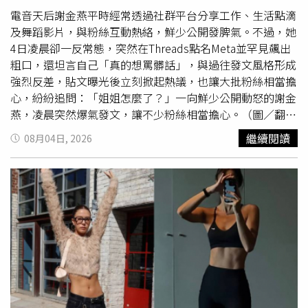
成部分孕婦出現血糖調節失衡，引發妊娠糖尿病。臨床也觀
電音天后謝金燕平時經常透過社群平台分享工作、生活點滴
察到患者多有糖尿病家族史，更應提高警覺。若血糖控制不
及舞蹈影片，與粉絲互動熱絡，鮮少公開發脾氣。不過，她
佳，長期在高血糖環境可能使胎兒體重過度增加，甚至長成
4日凌晨卻一反常態，突然在Threads點名Meta並罕見飆出
「巨嬰」，增加早產、難產或剖腹產風險，出生後也可能面
粗口，還坦言自己「真的想罵髒話」，與過往發文風格形成
臨新生兒低血糖的問題。對媽媽而言，曾罹患妊娠糖尿病，
強烈反差，貼文曝光後立刻掀起熱議，也讓大批粉絲相當擔
未來發生第二型糖尿病的風險也較高。妊娠高血壓恐影響母
心，紛紛追問：「姐姐怎麼了？」一向鮮少公開動怒的謝金
嬰 發展成「子癲前症」狀況多妊娠高血壓指的是懷孕20週
燕，凌晨突然爆氣發文，讓不少粉絲相當擔心。（圖／翻攝
後血壓高於一般正常值。廖翌喬醫師解釋，懷孕期間受黃體
自Threads，jeanniehsieh___bbb）謝金燕在Threads寫
繼續閱讀
08月04日, 2026
素影響，全身血管會擴張，血壓理應要下降；如果胎盤血管
下：「我真的不是會隨便跟大家倒垃圾的人，但我真的想罵
發育異常、胎盤功能下降，為了讓養分順利輸送給寶寶，媽
髒話……Meta你ㄨㄨ蛋！」隨後又發文疑惑表示：「大家
媽的身體可能會提高血壓代償，進而引發妊娠高血壓。由於
都被Meta控制了嗎？」從字裡行間不難看出，她對這次事
胎盤功能不佳影響養分供應，胎兒生長可能受限；若媽媽的
件相當在意，也因此引發外界好奇，究竟是什麼原因，讓向
血壓持續難以控制，同時有蛋白尿、抽血報告異常，可能是
來情緒管理得宜的她忍不住公開爆氣。貼文曝光後，大批粉
嚴重孕期併發症「子癲前症」，症狀包括劇烈頭痛、視力模
絲立刻湧入留言區關心，有人詢問「Meta到底做了什
糊，甚至有肺水腫、肝衰竭等狀況，必要時需評估提前生
麼？」、「姐姐怎麼了？」、「發生什麼事了？」也有人笑
產。醫說明妊娠糖尿病、妊娠高血壓照護策略 子癲前症篩
稱要化身「柯南」幫忙追查真相，更有粉絲打趣表示：「敢
檢助力預防廖翌喬醫師表示，若確診妊娠糖尿病或妊娠高血
欺負姐姐的人是不要命了嗎？」相關討論也迅速在社群平台
壓，醫療團隊會依個別孕婦的狀況調整產檢頻率，持續追蹤
延燒。謝金燕疑似因Threads平台異常而動怒，相關貼文曝