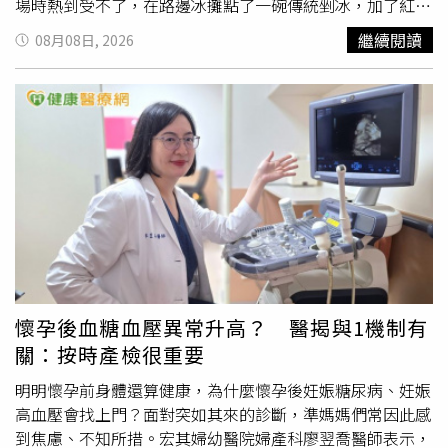
場時熱到受不了，在路邊冰攤點了一碗傳統剉冰，加了紅
豆、花生與芋圓，還淋了滿滿的黑糖水，當他吃第1口芋圓
繼續閱讀
08月08日, 2026
時，就覺得味道酸酸怪怪的，沒想到當晚就出現劇烈腹痛、
上吐下瀉等狀況，整個人拉到脫水、臉色發白。洪永祥提
到，家人趕緊將他送急診，診斷為急性腸胃炎，且由於嚴重
脫水導致體內血液量驟降，脫水低血壓造成腎臟血流嚴重不
足，引發急性腎損傷，尿毒指數標高，該男子便接受緊急洗
腎保住性命。洪永祥說明，對於健康的人來說，吃冰過後如
果拉肚子，可能蹲幾天廁所就好了，但對嚴重腎衰竭的腎
友，特別是第4期以上的人，吃冰相當於在玩「踩雷大冒
險」，必須非常小心，因此應注意以下4點：1、細菌感染：
冰店衛生條件不一，冰塊與配料容易滋生細菌，腎友若引發
急性腸胃炎狂拉肚子，體內水分瞬間掏空，腎臟血流一斷，
腎功能就會呈斷崖式下跌。2、高鉀：剉冰配料中的紅豆、
懷孕後血糖血壓異常升高？ 醫揭與1機制有
綠豆、花生、芋圓，全都是高鉀大戶，如果鉀離子排不掉，
關：按時產檢很重要
在體內累積，恐誘發心律不整甚至心臟驟停。3、高果糖和
高磷：濃郁黑糖水、煉乳與濃縮果醬，含極易被人體吸收的
明明懷孕前身體還算健康，為什麼懷孕後妊娠糖尿病、妊娠
「無機磷」與高果糖，而高果糖是傷腎第1元凶，高磷代謝
高血壓會找上門？面對突如其來的診斷，準媽媽們常因此感
不掉，會讓血管迅速硬化、骨頭遭破壞。4、肺水腫：冰吃
到焦慮、不知所措。宏其婦幼醫院婦產科廖翌喬醫師表示，