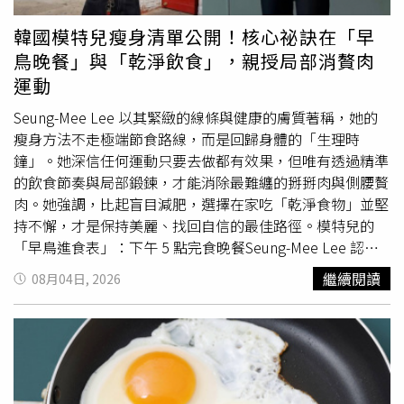
血糖、血壓、肝腎功能及胎兒生長情形，評估是否要安排胎
光後引發網友熱烈討論。（圖／翻攝自Threads，
兒生理評估（BPP）以及使用藥物控制，並與新陳代謝科、
jeanniehsieh___bbb）面對粉絲接連關心，謝金燕事後也留
韓國模特兒瘦身清單公開！核心祕訣在「早
家醫科等共同提供照護。同時孕婦應維持均衡飲食、少油少
言回應：「抱歉！沒忍住。」雖然她始終沒有進一步說明事
鳥晚餐」與「乾淨飲食」，親授局部消贅肉
鹽，妊娠糖尿病患者尤其要減少精緻
澱粉
及高糖分飲食，養
件原委，但一句簡短回覆，也讓不少粉絲感受到她當時確實
運動
成運動習慣，如飯後散步20分鐘也有助血糖控制。目前也有
忍耐已久，才會罕見在社群公開宣洩情緒。由於謝金燕沒有
子癲前症篩檢，在第一孕期就可藉由抽血、血壓數值、子宮
公開說明原因，網友也開始比對她近期的發文內容，不少人
Seung-Mee Lee 以其緊緻的線條與健康的膚質著稱，她的
動脈血流、疾病史等資訊評估疾病風險，尤其初產婦和高齡
推測，這次突然點名Meta，很可能與Threads近期出現的系
瘦身方法不走極端節食路線，而是回歸身體的「生理時
產婦可與醫師討論是否接受篩檢。如果風險較高，孕婦在懷
統異常有關。她日前曾提到，不少粉絲留言會被系統「吃
鐘」。她深信任何運動只要去做都有效果，但唯有透過精準
孕16週前可評估預防性用藥；若錯過早期篩檢、後續產檢發
掉」，甚至無故消失，導致她與粉絲的互動受到影響，而這
的飲食節奏與局部鍛鍊，才能消除最難纏的掰掰肉與側腰贅
現風險升高，則有中晚期的子癇前症篩檢，可作為調整產檢
次一句「大家都被Meta控制了嗎？」更讓不少網友認為，
肉。她強調，比起盲目減肥，選擇在家吃「乾淨食物」並堅
頻率與生產計畫的參考依據。重視產檢為迎接寶寶做準備
她應該也是近期平台異常的受影響者之一。不過，截至目前
持不懈，才是保持美麗、找回自信的最佳路徑。模特兒的
產後追蹤有哪些重點？廖翌喬醫師指出，產後第一週，醫療
為止，謝金燕並未證實真正原因，Meta方面也沒有回應相
「早鳥進食表」：下午 5 點完食晚餐Seung-Mee Lee 認為
團隊會確認媽媽的血壓恢復狀況，產後6至8週則會追蹤血糖
關情況。除了這起罕見爆氣事件掀起討論外，謝金燕近期分
進食的時間點與內容同樣重要。當她感覺體脂增加時，會採
繼續閱讀
08月04日, 2026
變化，評估轉為慢性高血壓或第二型糖尿病的風險，以及是
享的保養及身材管理方式，同樣受到不少粉絲關注。她日前
取一天三餐（早餐、零食、晚餐）的規律。早餐落在 9~11
否需轉介至心臟內科、新陳代謝科等接續治療。即使確診妊
透露，自己連續兩個月幾乎天天吃火鍋，體重不但沒有增
點，以魚類搭配全麥麵包補充優質蛋白與低 GI
澱粉
；下午
娠糖尿病或妊娠高血壓，準爸媽們也不需過度焦慮，只要配
加，反而一直維持在46公斤左右，甚至還略微下降，讓不少
2 點稍微肚子餓時，則選擇藍莓、堅果搭配茶或黑咖啡墊
合規律產檢，就能在醫療團隊的協助下降低孕期風險，為迎
人直呼不可思議。謝金燕表示，她並沒有刻意節食，而是透
胃。最關鍵的是晚餐必須在「傍晚 6 點前」吃完，她通常在
接寶寶到來做好準備。【延伸閱讀】產後大出血不是惡露！
過調整進食順序控制體態，每次吃火鍋時都會先吃蔬菜、菇
4~5 點間就會解決最後一餐，且吃飽後嚴禁馬上坐下，至少
醫揭5大警訊 出院後12週內仍要小心懷孕要馬上停掉安眠
類，再吃肉類與雞蛋，最後才攝取
澱粉
，同時每餐維持八分
要站立或走動 5 分鐘來幫助消化。（圖／取自 xeungmee