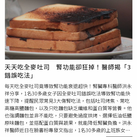
因此，很多人在規律運動後，會感覺氣色變好、膚況穩定、
與零售業者之間的爭議仍未平息，商家呼籲政府應提供合理
以飆升，其實是黃體素在鎖水，也就是水腫，跟脂肪沒關
痘痘減少。不過，中醫也強調「汗為心之液」，汗液並不只
的轉換期限與設備資助，而非只祭出重罰。
係，月經來過後就會「消風」，因此不需要刻意少吃；若要
是水分，而是與人體的氣血津液密切相關。若夏天大量爆
比較體重，應以「本月的經期後」與「上月的經期後」作對
汗、過度運動，反而可能「耗氣傷津」，導致疲倦、皮膚乾
比。蕭捷健提到，有些女性在月經前會想吃甜的，這不代表
燥、泛紅敏感，甚至讓膚況變差。莊可鈞表示，肌膚狀態與
意志力薄弱，女性進入黃體期（排卵後到月經前），大腦裡
「肺、脾、肝」功能關係密切。中醫認為「肺主皮毛」，肺
的「快樂荷爾蒙」血清素會下降，而大腦為了自救，就是要
與皮膚、毛孔調節有關；脾胃影響水分代謝與營養輸送；肝
人去吃碳水化合物，幫助製造血清素；2025年一項系統性
則與氣血疏泄、情緒壓力有關，適度運動能幫助氣血運行，
回顧納入15組資料、330名體重正常且規律月經的女性，發
使肌膚養分供應較好，代謝廢物也較容易排出。對於平常少
現在黃體期，平均每日攝取量比濾泡期多約168大卡。蕭捷
天天吃全麥吐司 腎功能卻狂掉！醫師揭「3
運動、容易水腫、出油、身體沉重的人來說，規律流汗有助
健指出，如果黃體期硬逼自己吃低碳、吃少，大腦會瞬間拉
錯誤吃法」
改善濕氣代謝。現代醫學也發現，適度運動能降低壓力荷爾
警報，讓壓力荷爾蒙（皮質醇）狂飆，身體更會鎖住脂肪跟
蒙、改善睡眠品質，對荷爾蒙型痘痘、壓力型爆痘也有幫
水分，因此經前一週可以取消低碳日，好好吃「中碳」，例
每天吃全麥吐司竟導致腎功能衰退超快！腎臟專科醫師洪永
助。莊可鈞提醒，很多人以為「汗流越多越排毒」，其實中
如每餐加一點地瓜、糙米或白飯，把大腦安撫好。蕭捷健表
祥分享，1名30多歲女子因全麥吐司錯誤吃法導致腎功能快
醫並不鼓勵過度爆汗，大量流汗會消耗氣、津液與電解質，
示，適合女性認真減脂的時間，是月經後、一直到排卵前的
速下降，提醒民眾常見3大傷腎吃法，包括吐司烤焦、常吃
若流汗過度，容易形成「氣陰兩虛」。常見情況包括：越運
「濾泡期」，這幾天也是女性一個月當中，荷爾蒙干擾最
高糖高鹽麵包，以及只吃麵包缺乏纖維和蛋白質等營養。他
動越疲倦、頭暈、心悸、口乾、皮膚乾燥、臉部泛紅、痘痘
少、生理狀態最穩定的時候，且這個階段的「胰島素敏感
也強調麵包並非不能吃，只要避免過度烘烤、選擇低油低鹽
更明顯等，有些人夏天過度跑步、長時間曝曬騎車後，反而
度」最好，吃進去的碳水會乖乖跑去肌肉裡當能量，不容易
原味麵包，並搭配蛋白質與蔬果，就能降低腎臟負擔。洪永
容易長「火氣痘」，就是因為體內津液耗損、虛火上升。夏
囤積成脂肪，因此高碳日可排在重訓日，攝取優質
澱粉
，把
祥醫師近日在臉書粉專發文指出，1名30多歲的上班族女
天運動，微微出汗最剛好「對皮膚最好的運動狀態，是微微