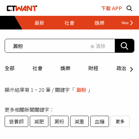
跳至主要內容區塊
下載 APP
最新
社會
娛樂
財經
⊗ 清除
全部
社會
娛樂
財經
政治
顯示結果第 1 ~ 20 筆 / 關鍵字「
澱粉
」
更多相關新聞關鍵字：
營養師
減肥
澱粉
減重
血糖
更多