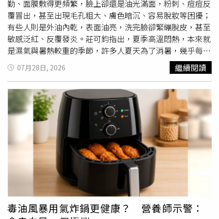
散步十分鐘後，還是餓嗎」，很多時候經過這樣的思考，那
勤、面膜敷得更頻繁，臉上卻還是油光滿面，粉刺、痘痘反
股「餓」的感覺就會慢慢消失。劉博仁認為，想真正照顧身
覆冒出，甚至出現毛孔粗大、膚色暗沉、容易脫妝等困擾；
體，不只是控制吃多少，更重要的是理解自己為什麼想吃，
有些人則是外油內乾，表面油亮，洗完臉卻緊繃脫皮，甚至
有時候可能需要休息、陪伴或是放下壓力，身體其實很誠
敏感泛紅、反覆發炎。莊可鈞指出，夏季高溫悶熱，本來就
實，知道什麼時候需要營養，也知道什麼時候只是心累了，
是濕氣與暑熱較重的季節，許多人夏天為了消暑，幾乎每天
「下一次，當你又想吃東西時，不妨先停下來問問自己：現
一杯手搖飲、過度吃冰，若再加上熬夜、壓力大、長時間待
繼續閱讀
07月28日, 2026
在餓的，是胃還是心？」
冷氣房、作息混亂、流汗過多等生活習慣，就容易讓體內濕
熱堆積、氣血耗損、津液不足，進一步反映在臉部出油、痘
痘、粉刺、暗沉、乾燥與敏感等問題上。中醫認為「脾主運
化」，莊可鈞說明，脾胃負責食物消化、水分代謝與營養輸
送，若長期攝取過多甜食、冰品與精緻
澱粉
，容易損傷脾胃
功能，使體內水濕無法正常代謝，逐漸形成「痰濕」。尤其
夏季原本濕熱較盛，如果又大量攝取甜食與冰品，濕氣與熱
邪交雜，就容易形成「濕熱體質」；當濕熱往上熏蒸到臉
部，便可能出現油脂分泌旺盛、毛孔粗大、粉刺增加、痘痘
反覆發炎等情況。手搖飲、冰品吃太多，易助濕生熱莊可鈞
表示，現代手搖飲除了糖分高，還會加入奶精、奶蓋、珍
珠、椰果、布丁等高熱量配料，都會增加身體代謝負擔。從
毒油風暴用氣炸鍋更健康？ 營養師示警：
現代醫學角度來看，高糖飲食會刺激胰島素與IGF-1，也就