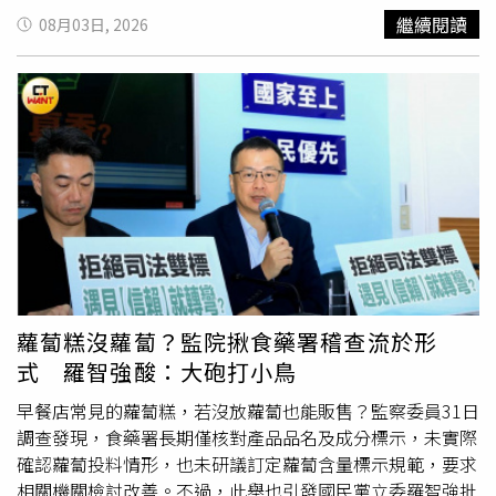
的「水中綜合訓練」點開金憓秀的 IG，經常能看到她身穿
繼續閱讀
08月03日, 2026
全套防曬長袖泳衣，在水裡賣力揮汗的影片。但仔細觀察會
發現，她可不是隨便划划水而已！除了標準的自由式與仰
式，她更將泳池變成了個人健身房：逆流游泳（Endless
Pool）： 利用產生持續水流的設備，在原地抗衡阻力游
泳，極度考驗心肺耐力與核心穩定度。 水中跑步與踩腳踏
車： 在水底設定專用的跑步機（Underwater Treadmill）
快走或跑步。水流提供自然的阻力，不僅能加速脂肪燃燒，
還能減少體重對膝蓋與關節的衝擊。水中體操與核心伸展：
配合動感音樂，利用水的浮力拉伸全身肌肉，達到修飾全身
線條、緊實肚肉與手臂的效果。 這種低衝擊、高燃脂的運
動模式，正是熟齡女性保護骨骼、同時打造緊實肌肉的終極
秘密。 在 Instagram 查看這則貼文 從 Instagram 分享的貼
蘿蔔糕沒蘿蔔？監院揪食藥署稽查流於形
文 告別加工精緻
澱粉
，優質蛋白質才是性感關鍵除了多樣
式 羅智強酸：大砲打小鳥
化的運動之外，金憓秀在飲食上一向非常嚴格，但她絕不走
「餓肚子的極端減肥」路線，而是強調營養均衡與修復：遠
早餐店常見的蘿蔔糕，若沒放蘿蔔也能販售？監察委員31日
離三白（白米、白麵包、精製糖）： 她公開過自己幾乎不
調查發現，食藥署長期僅核對產品品名及成分標示，未實際
吃快餐與精緻麵食，減少發炎反應並預防肌膚老化，另外他
確認蘿蔔投料情形，也未研議訂定蘿蔔含量標示規範，要求
也很喜歡蕃茄跟花椰菜這類型的營養食材。蛋白質優先：
相關機關檢討改善。不過，此舉也引發國民黨立委羅智強批