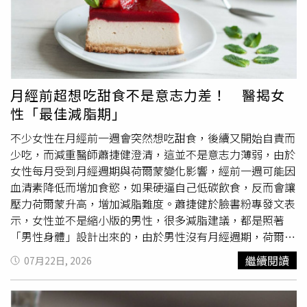
為什麼皮膚還是乾？夏季高溫流汗多，許多人拼命喝水，但
物，減少鈉與加工調味料攝取。同時，隔夜炸物僅需回溫即
心，他們的器官發育尚未成熟，長期飲用恐對其身心發展造
仍然覺得嘴巴乾、皮膚乾、容易脫皮。莊可鈞指出，中醫所
可，不宜反覆高溫加熱，以降低食物持續受高溫影響。蔡正
成不可逆的傷害。報導中透露，在隨機觀察的化學檢驗中，
說的「補水」，不只是把水喝進去，更重要的是，身體能不
亮表示，食用油食安事件確實讓不少人重新檢視飲食習慣，
多數樣品均未通過測試。技術人員利用溴甲酚紫指示劑進行
能有效利用與留住水分。中醫所謂「津液」，指的是能真正
但不建議因此完全依賴氣炸鍋取代所有料理方式。他認為，
檢測時，樣品迅速轉為紫色，證實含有洗潔劑或合成奶成
滋養身體的體液；若脾胃功能失調，即使喝很多水，也可能
蒸、煮、燉、汆燙及氣炸等不同烹調方式交替使用，搭配均
分；為增加奶水濃稠度所添加的
澱粉
，經碘液測試後呈藍黑
很快就透過流汗或頻尿排掉，未必能真正滋養皮膚。因此，
衡飲食與原型食材，才是兼顧美味與健康的做法。
色；用來虛報蛋白質含量的尿素，則使試劑呈現黃色。此
月經前超想吃甜食不是意志力差！ 醫揭女
真正有效的補水，關鍵在於脾胃功能正常、氣血循環順暢，
外，部分樣本甚至被驗出含有防腐用的福馬林，以及利用乳
性「最佳減脂期」
若長期飲食寒涼、脾胃虛弱，水分代謝能力變差，喝再多水
脂計測出的嚴重摻水現象。面對猖獗的劣質乳品，當局近期
也可能無法改善乾燥，反而容易水腫、疲倦、身體沉重。莊
展開跨區稽查行動，執法人員日前在拉圖爾（Latur）查獲
不少女性在月經前一週會突然想吃甜食，後續又開始自責而
可鈞建議，夏天補水不宜一味喝冰水，冰水容易損傷脾胃陽
約7500公升加料牛奶及大批違禁粉末；隨後又於索拉普爾
少吃，而減重醫師蕭捷健澄清，這並不是意志力薄弱，由於
氣，很多人夏天大量喝冰飲，短時間覺得清涼，長期卻更容
（Solapur）銷毀高達3.75萬公升、市值近150萬盧比（約
女性每月受到月經週期與荷爾蒙變化影響，經前一週可能因
易疲倦、代謝變差，正確的做法是以常溫水為主，也可適度
新台幣50萬元）的加料牛奶。稽查同時揭露部分乳牛場衛生
血清素降低而增加食慾，如果硬逼自己低碳飲食，反而會讓
補充養陰生津的食材，例如：白木耳、百合、山藥、蓮子
極度堪憂，不僅儲存區牆面發黴，更缺乏防鼠防蟲措施與車
壓力荷爾蒙升高，增加減脂難度。蕭捷健於臉書粉專發文表
等，有助滋陰潤燥。此外，莊可鈞提醒，高鹽、重辣、燒
輛清潔紀錄。雖然執法單位的強硬手段獲得廣泛讚譽，但強
示，女性並不是縮小版的男性，很多減脂建議，都是照著
烤、油炸等飲食，也容易耗傷津液，使皮膚更加乾燥、發
制推行的監管新規也引發部分攤商反彈。因當局要求全面禁
「男性身體」設計出來的，由於男性沒有月經週期，荷爾蒙
炎；長時間待在冷氣房，也會加速皮膚水分蒸散，建議可適
止散裝零售、一律改為袋裝販售，導致孟買小型業者群起抗
一整個月都是平的，可以天天低碳、隨時斷食，照表操課就
繼續閱讀
07月22日, 2026
度增加室內濕度，並避免長時間讓冷氣直吹臉部。汗流越多
議；業者代表前往FDA總部陳情時表示，散裝鮮奶保存期限
會瘦，但女性的身體每個月都在換季，如果教練要求「月經
越好？適度才有益循環從中醫觀點來看，適度流汗確實有助
極短且每日運送量龐大，在缺乏包裝設備與物流緩衝的情況
來照樣練、吃水煮餐」，或營養師給出每天都類似的菜單，
促進氣血循環、改善代謝，也能幫助體內濕氣與暑熱排出。
下，要求店家一夜之間轉型並不切實際。目前印度執法機關
減脂就不容易成功。蕭捷健說明，月經來的前一週體重之所