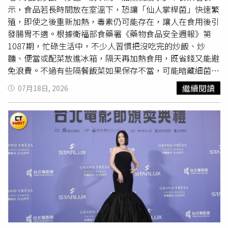
搭配，建議搭配無糖豆漿、雞蛋，以及新鮮蔬果，透過蛋白
餐。平日每餐大多以約200公克雞胸肉、瘦肉或海鮮搭配少
示，食品若長時間放在室溫下，恐讓「仙人掌桿菌」快速繁
質、纖維與蔬果中的抗氧化物質，讓早餐營養更加均衡，也
量白飯或糙米，再配100至150公克水煮或清蒸蔬菜；早餐
殖，即使之後重新加熱，毒素仍可能存在，讓人在食用後引
有助降低身體發炎壓力。洪永祥醫師文末提醒，如果腎絲球
則吃4顆蛋白或約50公克燕麥，運動前再補充一根香蕉或一
發腸胃不適。根據衛福部食藥署《藥物食品安全週報》第
過濾率已經低於45，代表腎功能進入需要更加注意飲食控制
條地瓜，作為訓練時的能量來源。改變飲食初期並不容易。
1087期，忙碌生活中，不少人習慣把沒吃完的炒飯、炒
的階段，可能需要進行限制蛋白質、磷與鉀攝取的腎臟病飲
過去習慣大啖河粉、白飯及重口味料理的他，突然每天吃雞
麵、便當或配菜放進冰箱，隔天再加熱食用，既省錢又能避
食管理。此時，全麥吐司或雜糧麵包因含有較高磷與蛋白
胸肉和水煮蔬菜，一度十分痛苦，甚至好幾次萌生放棄念
免浪費。不過有些隔餐飯菜如果保存不當，可能暗藏細菌危
質，便不適合作為日常早餐主食。保護腎臟不一定需要花費
頭。然而，幾週後，他開始感受到身體變化。「每吃完一
機，其中常見的就是「仙人掌桿菌」。食藥署說明，「仙人
繼續閱讀
07月18日, 2026
大量金錢，從生活中的小習慣開始調整，例如縮短吐司烘烤
餐，我都覺得身體變得更輕盈。」黎黃龍說。隨著身體逐漸
掌桿菌」廣泛存在於自然環境中，也常見於米飯、麵食等
澱
時間、不追求過度焦脆，就可能替腎臟減少不必要的負擔。
適應新的飲食模式，他也調整進食順序，改成先吃蔬菜、再
粉
類食品中。當食品長時間置於室溫下，或超過2小時未冷
吃蛋白質、最後才攝取
澱粉
，同時放慢進食速度，在感覺約
藏時，「仙人掌桿菌」可能快速生長並產生毒素。「仙人掌
八分飽時便停止進食，避免過量攝取熱量。除了控制飲食，
桿菌」毒素具有耐熱的特性，即使經過加熱，毒素仍然會存
他每週固定前往健身房5至6天，上午安排有氧及核心訓練，
在，食用後可能出現噁心、嘔吐、腹痛或腹瀉等不適症狀。
下午則進行重量訓練，希望增加肌肉量並提升基礎代謝。剛
食藥署指出，有些民眾以為，食物只要加熱就不會發生食品
開始運動時，連最基本的坐下、站起都會讓肌肉痠痛，體力
中毒，其實保存方式也是關鍵因素，提醒大家掌握預防食品
也很快耗盡，有些特別疲憊的日子，他甚至站在健身房門口
中毒「5要原則」，才能吃得安心。1、要洗手：料理前後、
猶豫是否該放棄。但每當這個念頭浮現，他總會對自己說一
拿取食物前及如廁後，都應確實以肥皂洗手，避免將細菌帶
句：「繼續堅持。」隨後再走進健身房完成當天訓練。美國
到食品上。2、要新鮮：食材應選擇新鮮、保存良好的食
國家衛生研究院（NIH）彙整研究指出，若每天維持約500
品，隔餐飯菜若出現異味、變色或黏稠感等異常情況，就不