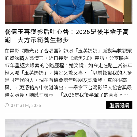
時檢討相關法規等。調查報告指出，衛福部依食安法第22條
規定，曾於102年11月29日公告「市售包裝米粉絲產品標示
規定」，含米量100%者始可標示為「純米粉」或「純米
絲」；含米量達50%以上者可標示為「調合米粉」或「調合
翁倩玉喜獲影后吐心聲：2026是後半輩子高
米絲」；另含米量未達50%者，不得使用「米粉」2字作為
潮 大方示範養生撇步
品名，且應於產品外包裝正面處顯著標示含米量百分比或等
同意義字樣。此外，衛福部於103年1月21日公告「宣稱含
在電影《陽光女子合唱團》飾演「玉英奶奶」感動無數觀眾
果蔬汁之市售包裝飲料標示規定」，針對產品外包裝標示果
的資深藝人翁倩玉，近日接受《聚焦2.0》專訪，分享睽違
蔬名稱或圖示，且直接供飲用之包裝飲料，其果蔬汁含量達
47年重返大銀幕的心路歷程。她笑說，如今走在路上常被年
10%以上，應標示原汁含有率，未達10%者，應標示「果
輕人喊「玉英奶奶」，讓她又驚又喜，「以前認識我的大多
(蔬)汁含量未達百分之十」或原汁含有率。復於103年2月19
是同年代的人，現在有機會讓年輕朋友認識我，真的很高
日公告「鮮乳保久乳調味乳乳飲品及乳粉品名及標示規
興」，更憑藉片中精湛演出，一舉拿下台灣影評人協會獎最
定」，明定調製乳粉產品應標示乳粉含量百分比。可見，針
佳女演員，她感性表示：「2026是我後半輩子的高潮。」
對品名直接以食品原料名稱標示之產品，衛福部前已有針對
談及這次在電影中的演出，翁倩玉透露，由於角色長期待在
繼續閱讀
07月31日, 2026
米粉、果汁及乳品等訂定「含量」標示規範之先例。此外，
監獄，不僅不能化妝，還得呈現疲憊滄桑的模樣。為了打造
據本案諮詢專家學者指出，日本對於食品名稱或包裝上強調
最自然的白髮效果，劇組捨棄假髮，每天以染眉膏從髮根一
某原料(例如：宇治抹茶蛋糕、大根餅)之產品，按日本「食
根根刷白，她笑說，光是造型就得耗時近一小時，頭髮還會
品表示法」規定，含量最高的原料，必須標示該原料之產
因膠質變得僵硬，每天收工後光洗頭就要花30分鐘，得先把