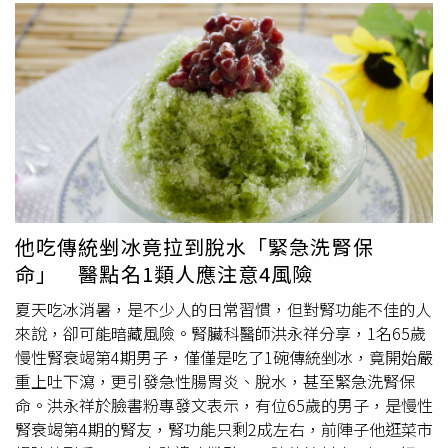
他吃傳統剉冰竟拉到脫水「緊急洗腎保
命」 醫點名1類人應注意4風險
夏天吃冰消暑，是不少人的日常習慣，但對腎功能不佳的人
來說，卻可能暗藏風險。腎臟科醫師洪永祥分享，1名65歲
慢性腎衰竭第4期男子，僅僅是吃了1碗傳統剉冰，竟開始嚴
重上吐下瀉，更引發急性腸胃炎、脫水，甚至緊急洗腎保
命。洪永祥於臉書粉專發文表示，有位65歲的男子，是慢性
腎衰竭第4期的腎友，腎功能只剩2成左右，前陣子他逛菜市