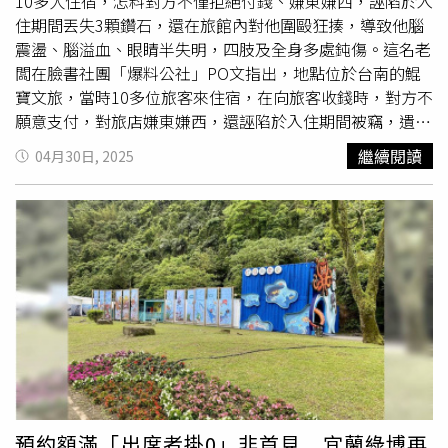
到，男友從頭到尾都擺出一種「我跟她就是沒什麼啊，而且
10多人住宿，怎料對方不僅拒絕付錢、嫌東嫌西，誣陷於入
妳也知道她就是這樣，我到底哪裡有問題？」的態度，直到
住期間丟失3顆鑽石，還在旅館內對他圍毆狂揍，導致他腦
她提出分手，對方才哭著說不要離開他、是真的很愛她等
震盪、腦溢血、眼睛半失明，四肢及全身多處鈍傷。這名老
等，還強調「討厭的話不跟她聯絡，甚至不跟高中那群朋友
闆在臉書社團「爆料公社」PO文指出，地點位於台南的鯤
聯絡都無所謂」。文末，原PO也坦言，「說實在的交往了
寶文旅，當時10多位旅客來住宿，在向旅客收錢時，對方不
10年，感情很難說放就放，平常相處我都覺得我們感情很穩
願意支付，對旅店嫌東嫌西，還誣陷於入住期間被竊，遺失
定，他也是真的對我很好。想到這些都會動搖分手念頭，卻
3顆鑽石，要求店家賠償10多萬元。民宿老闆發文控訴奧
繼續閱讀
04月30日, 2025
沒辦法些忽視那些噁心的對話，不知道要怎麼面對這個人
客。（圖／翻攝自臉書／爆料公社）老闆表示，民宿沒有電
了」。貼文曝光後，許多網友紛紛勸她，「分手，你已經浪
梯，員工都會幫忙客人搬行李，沒想到旅客卻懷疑是搬行李
費十年了」、「邊界感很低又雙標的男的，會聊性事真的超
時行竊，「我們也同意羅先生來民宿查看監視器，但他卻
爽
噁，拜託分手」、這種人留著只是糟蹋自己」、「如果真心
約
了3次，最後終於查看完放置於公共區域的監視器畫面
是你討厭的話他就不做，不需要走到你要離開了，他才
後，確實都沒有任何偷竊行為，但還是指責我們同事偷竊，
說」、「搞不好他還刪過紀錄，比你看到的更嚴重」、「分
表示可能監視器有問題有拍攝死角等狀況」。從老闆提供的
手，我前任也這樣，我提分手也哭著求我，說不會再聯絡對
監視器畫面來看，28日晚間，一群男子走進店內動手推了疑
方、會封鎖她，實際上後來還是偷偷解封鎖，被我再次抓
似是旅館老闆的男子，接著將他壓在地上狂毆、猛踹，還拿
到」。
出安全帽砸人。老闆也說到，他原先打算報警處理，並將此
事告知對方公司老闆，怎料一群人卻一起圍毆他，害他腦震
盪、腦溢血，眼睛半失明，四肢與全身多處鈍傷，「實在忍
無可忍對他表示往後拒絕往來，不想再看到他再來我們旅宿
預約額滿「出席者掛0」非首見 宜蘭綠博再