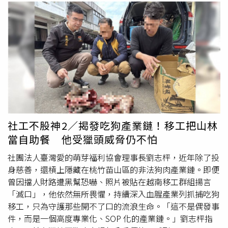
社工不股神2／揭發吃狗產業鏈！移工把山林
當自助餐 他受獵頭威脅仍不怕
社團法人臺灣愛的萌芽福利協會理事長劉志枰，近年除了投
身慈善，還槓上隱藏在桃竹苗山區的非法狗肉產業鏈。即便
曾因擋人財路遭黑幫恐嚇、照片被貼在越南移工群組揚言
「滅口」，他依然無所畏懼，持續深入血腥產業列抓捕吃狗
移工，只為守護那些開不了口的流浪生命。「這不是偶發事
件，而是一個高度專業化、SOP 化的產業鏈。」劉志枰指