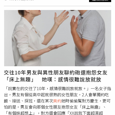
澎恰恰至今還了一半，債務剩7、8千萬元」，而且澎恰恰經
紀人多多還私下幫他背負200多萬的個人債務。簡姓金主指
出，澎恰恰總共欠60幾位親朋好友，「有些人因為他妻離子
散；有些人因為他被黑道毆打用電擊棒電擊到屁股尿流：有
些人因為他銀行襄理的頭銜光環盡失跑去做社區的保全人
員；有些人為了他去跟錢莊借錢搞的自己人生陷入了窘境沼
澤」。簡姓金主控訴，澎恰恰害他信用蕩然無存，如果只有
金錢方面他還可以接受，但和藝人及醫生都
爽約
，一直把髒
水潑給別人，導致他社會信用全沒了，連最幫他的陳姓金主
都決裂。陳姓金主表示，在他們心中的澎恰恰，是一個非常
具有才華的知名演藝人員，獲得6座金鐘獎，在台灣無人能
出其左右，所以不斷支持他，尤其最近剛得到第6座金鐘
交往10年男友與異性朋友聊約砲還抱怨女友
獎，更讓他們充滿信心，想繼續支持幫助他。但是經過不斷
「床上無趣」 她嘆：感情很難說放就放
的了解測試和實際發生的事情，金主們都感到相當失望、甚
至絕望，因為很多人都付出慘痛的代價，但澎恰恰為了維護
「說實在的交往了10年，感情很難說放就放。」一名女子指
自己在社會的好名聲，不斷把髒水潑給別人，成就自己卻一
出，男友有個從高中起就很熟的女性朋友，2人會單獨約吃
再犧牲別人的作為，讓他們看不下去。簡姓金主坦言，澎恰
飯、接送、探班，還在某次
爽約
她時偷偷幫對方慶生，更可
恰不是在個人經濟信用上的糟糕破產，與各界接觸承諾的各
怕的是，男友會向那個女性朋友抱怨女友「床上無趣」、
類事情，也是一再跳票放鴿子，頻率甚高，讓大家不知道該
「有個妹超想上」，對方還會回應「XX說我下面超濕超