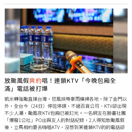
約，但那天之後，我發現她越來越難約，最後連我要去送
機，她也不要。」直到對方回英國後，才和劉書宏坦承媽媽
其實很不喜歡他：「第一是職業，第二是看起來沒安全感，
她還講了那天（
爽約
）的真相，其實她本來要出門跟我約
會，但她媽媽馬上把門反鎖說『如果妳要跟他去約會，那這
個家妳今天就不要回來』。」
放颱風假
爽約
唱！連鎖KTV「今晚包廂全
滿」電話被打爆
凱米轉強颱直撲台灣，狂風挾帶豪雨橫掃各地，除了金門以
外，全台今（24日）停班停課，不過百貨公司、KTV卻出現
不少人潮，颱風夜KTV包廂已被訂光。一名網友在臉書社團
「爆廢1公社」PO出與友人的對話紀錄，2人得知放颱風假
後，立馬相約要去嗨唱KTV，沒想到某連鎖KTV的的電話卻