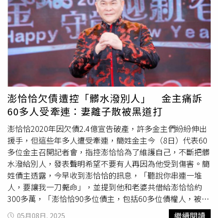
後透露，有不少客人在看到店家被放鴿子的發文後立刻到店
走就走。從留職停薪到現在，一路走來，團員們的包容與支
內吃飯，「今晚的救星！聽到同事轉述真的太感動！嗚嗚嗚
持，全都視若冀土。
爽約
錄音、不來練團、砸工作室、四處
太感謝了，我們到底何德何能可以被大家支持啦！有你們這
樹敵、霸佔所有功勞、不如意動不動就說要退團、PUA。」
些客人支持，已是家吶子最大的收穫！」也表示：「我們真
狗柏提到，「其餘四個人一直在善後，扛了還得面對輿論攻
的被大家療癒到了啦。完全沒想到一篇貼文會被那麼多人關
擊，總是無來由被他當情緒發洩的出口，連工作人員也無辜
注，也有很多同業留言打氣，真的大家都辛苦了。希望大家
受罵。我真的很心疼我的團員們。有太多真相，是大家看不
都能好好做生意，混口飯吃不容易，彼此體諒一下，這世界
見的。拜託別再盲目支持了。看起來沒事不代表真的沒事；
就更美好了！」
想死的人不會告訴你他想死。」對此，經紀人尚未回應。
澎恰恰欠債遭控「髒水潑別人」 金主痛訴
60多人受牽連：妻離子散被黑道打
澎恰恰2020年因欠債2.4億宣告破產，許多金主們紛紛伸出
援手，但這些年多人遭受牽連，簡姓金主今（8日）代表60
多位金主召開記者會，指控澎恰恰為了維護自己，不斷把髒
水潑給別人，發表聲明希望不要有人再因為他受到傷害。簡
姓債主透露，今早收到澎恰恰的訊息，「聽說你串連一堆
人，要讓我一刀斃命」，並提到他和老婆共借給澎恰恰約
300多萬，「澎恰恰90多位債主，包括60多位債權人，被欠
約4千萬多元，和地下錢莊30多位債權人，被欠約5000萬，
繼續閱讀
05月08日, 2025