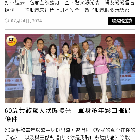
打不進去，包廂全被搶訂一空。貼文曝光後，網友紛紛留言
撻伐，「怕颱風來出門上班不安全，放了颱風假要玩樂都不
怕了呢」、「等出什麼事情，又要國賠」、「有時候，真的
繼續閱讀
07月24日, 2024
很懷疑颱風假的定義了」、「颱風假就是要安全在家，颱風
天吃喝玩樂出門有風險，請不要浪費社會資源！」、「有些
行業根本沒有所謂的休假，政府放颱風假是居於對民眾的安
全考量，結果很多人放颱風假就開始出去玩樂。」另外有人
建議，KTV、電影院等娛樂場所也應該跟進放假，「真心希
望政府以後可以在放颱風假的時候，把這些娛樂場所也列入
強制放假，颱風假是保障人民安全，不是保送人民前往娛樂
的」、「我覺得政府要規定，颱風假應該要執行跟演習一
樣」、「希望KTV跟電影院颱風天假的時候，也不要營業，
畢竟服務人員也是人。」
60歲葉歡驚人狀態曝光 單身多年鬆口擇偶
條件
60歲葉歡當年以歌手身份出道，曾唱紅〈放我的真心在你的
手心〉，以及與王傑對唱的〈你是我胸口永遠的痛〉等歌