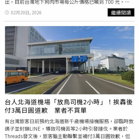
出，目前台灣地下狗肉市場每公斤價格已喊到 700 元，龐
大的利潤吸引了大量外籍移工鋌而走險。這群以北越移工為
繼續閱讀
02月20日, 2026
首的集團分工細緻，有人負責在山區誘捕、有人擔任車手負
責運輸，背後還有老闆在組織，甚至不乏國人也參與其中，
全台至少百組人在台灣山林進行殘忍屠殺。而這群移工行徑
極為囂張，除狗肉外，包括山羌以及穿山甲、石虎等保育類
動物都是他們的狩獵目標，儼然是將大自然當成「自助
餐」，劉志枰為了潛入這個封閉的世界，只能選擇深入敵
營、誘捕偵查，他雇用大學裡的外籍生擔任翻譯，並利用多
個社群假帳號分析 Telegram、IG 與 Facebook 裡的密語，
再偽裝賣家將賣狗肉者約出。而這些賣狗集團極其狡詐，往
往會在交易前一小時就抵達地點、巡場辨識，一旦發現是買
家是開著租賃車來交易便會立刻撤離，且賣狗集團中有許多
人是非法移工，一旦被抓獲就要被遣返回國，因而往往隨身
台人北海道機場「放鳥司機2小時」！挨轟後
攜帶小刀匕首要以命相搏，劉志枰每次出動都必穿防割背
付3萬日圓道歉 業者不買單
心，並選擇先發制人，與警方合作在第一時間將賣狗肉者壓
制，再透過其手機回溯犯罪現場以掌握他們的犯罪事實。越
有台灣旅客日前預約北海道新千歲機場接機服務，卻臨時放
籍移工不只吃狗，連穿山甲、石虎等保育類動物都是他們的
鴿子並封鎖LINE，導致司機苦等2小時引發撻伐。業者於
狩獵目標，儼然是將台灣森林當成「自助餐」。（圖／劉志
Threads發文後，旅客雖主動聯繫並補付3萬日圓致歉，但