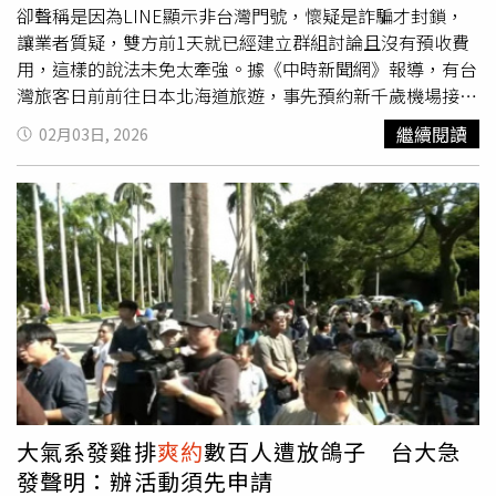
枰提供）但正義之路並非一帆風順，劉志枰在新竹、桃園與
卻聲稱是因為LINE顯示非台灣門號，懷疑是詐騙才封鎖，
警方配合的行動「每一件都成功」，但在苗栗通報警方，十
讓業者質疑，雙方前1天就已經建立群組討論且沒有預收費
之八九嫌犯會在交易前一刻稱「車壞了」
爽約
，種種巧合讓
用，這樣的說法未免太牽強。據《中時新聞網》報導，有台
他不禁懷疑這不是巧合。2025年底，他曾在兩週內連續破
灣旅客日前前往日本北海道旅遊，事先預約新千歲機場接機
獲五起重大案件，此舉徹底激怒了黑市大佬。他的個人臉書
服務，卻在抵達當天臨時
爽約
，甚至封鎖聯絡窗口，導致司
繼續閱讀
02月03日, 2026
遭到洗版恐嚇，甚至有人將他與妻兒的照片截圖，發佈在移
機在機場苦候2小時無果。經營包車接送服務的網友遂於1日
工群組中威脅殺害。面對排山倒海的壓力，他一度被迫關閉
在Threads發文，公開尋找該名失聯旅客，讓不少台灣網友
臉書，但沈潛兩週後，他卻選擇更強硬地回擊。「他們以為
痛批「丟臉丟到國外。」事後更有網紅四叉貓透過網路搜
恐嚇能讓我縮手，那是他們不了解我。」劉志枰說，當他看
尋，指出該名旅客在高雄經營便當店，使整起風波持續擴
見那些被解剖、凍結在冰箱裡的狗肉，那些本該鮮活的生命
大。直到昨天（2日），業者才再度更新進度，表示當事旅
成為屠體，心中的怒火便蓋過了恐懼。他甚至會利用移工對
客已主動聯繫，並承諾支付原先預約的接機費用。根據業者
家人的思念進行感化，勸說被逮的移工轉為「線人」，從內
公開的對話截圖，該名旅客解釋，這趟北海道行程是帶著妻
部瓦解這個血腥王國。劉志枰曾年賺千萬而被封為「佛心股
子與孩子同行，因此在安全考量上格外謹慎。事發當天
神」，他在2025年慘賠約700萬元，但他對弱勢的心意並沒
LINE系統曾跳出提醒，指業者帳號「可能涉及詐騙」，且
有因此縮水。（圖／周志龍攝）「流浪狗不會說話，但牠們
顯示該帳號並非以台灣手機門號註冊，基於安全疑慮才選擇
的痛苦是真的。」劉志枰說，台灣動保法讓這些「屠夫」往
封鎖聯絡方式，但他也坦言自己未再進一步確認，處理方式
往罰錢了事，也助長他們的囂張氣焰，自己只能一次又一次
確實有疏失，所以他願意支付預約接機費用3萬日圓（約新
大氣系發雞排
爽約
數百人遭放鴿子 台大急
地展開獵捕行動，讓他們知道「台灣的動物不是任人宰
台幣6,097元），並向司機與業者表達歉意。然而，業者對
發聲明：辦活動須先申請
割」，只求在那一聲聲絕望的犬鳴中，帶回一絲正義的曙
上述說法不太買單，指出雙方早在前1天已成立群組，並詳