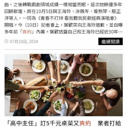
曲，之後轉戰戲劇領域成績一樣相當亮眼，這次她睽違多年
回歸歌壇，將在10月5日與王海玲、涂佩岑、曾熟琴、殷正
洋等人，一同為《青春不打烊 看我聽我民歌經典演唱會》
開唱。今（10日）記者會上，葉歡突向王海玲道歉，並自曝
多年前「
爽約
」內幕。葉歡透露自己和王海玲已經近30年沒
有碰面，她特別送上禮物向對方賠罪。原來一向對工作負責
繼續閱讀
07月10日, 2024
的她，多年前原本答應王海玲要上她的電台節目，沒想到卻
因生病臨時取消，讓葉歡一直放在心上，直言：「她是唯一
一個被我
爽約
的人。」但王海玲卻說自己真的完全不記得
了，收到禮物當下覺得非常溫暖。至今仍單身的葉歡，透露
自己對愛情仍然期待，希望可以找到一個老來伴，至於擇偶
條件？葉歡鬆口希望對方要是基督徒，且身體健康、至少不
能長得討人厭，不過她笑也說：「敢娶我的人膽子一定要很
大吧，我畢竟不年輕，而且習慣了一個人，對於能否遷就別
人，我們自己也要衡量，所以一定要不怕麻煩。」另外，60
歲的葉歡至今狀態仍保持的相當好，舉手投足也散發著優雅
氣質，不過她卻自爆經常和車內導航吵架，有時開在高速公
路上，導航卻要她右轉，讓葉歡忍不住對著導航破口大罵：
「高中主任」訂5千元桌菜又
爽約
業者打給
「你給我閉嘴！」不過葉歡也分享原因，表示自己是路痴，