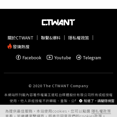
撥打了四通Line電話給李先生，但對方均沒有回應。根據
《三立新聞網》的報導，新興分局也指出警方將主動通知並
協助該店家。新興分局呼籲，近期有詐騙集團假冒學校老師
訂購團膳，以卸下店家心防，然後請店家代訂「指定廠商」
的產品，再要求店家先行支付訂金等相關費用，進行詐騙。
新興分局提醒，詐騙手法多樣，店家接到訂單時應小心查
關於CTWANT
聯繫&爆料
隱私權政策
證，對於涉及金錢的訊息要提高警覺，多方核實資訊來源和
真實性，並與同行交流、互相宣導。如有疑慮，請撥打165
發燒熱搜
防詐騙諮詢專線或110報案，保持冷靜、查證和報警的原
Facebook
Youtube
Telegram
則，避免辛苦賺來的錢被詐騙集團騙取，保障自身財產安
全。
© 2020 The CTWANT Company
本網站所刊載內容著作權屬王道旺台媒體股份有限公司所有或經授權
使用，他人非經授權不許轉載、重製、公開播送或公開傳輸。
知道了，請關閉視窗
為提供最佳服務，本站使用cookies，您可以點選
隱私權政策
查看，若繼續瀏覽網頁，即表示同意我們的cookies政策。