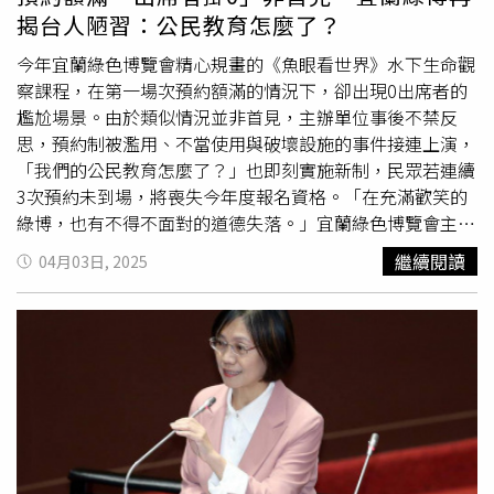
騷擾我們」。民宿老闆發文控訴奧客。（圖／翻攝自臉書／
揭台人陋習：公民教育怎麼了？
爆料公社）貼文曝光後，網友們紛紛在底下留言，「現在垃
圾8+9這樣搞錢的啊」、「台南警方還在睡覺嗎」、「不管
今年宜蘭綠色博覽會精心規畫的《魚眼看世界》水下生命觀
如何ㄧ群人打一個人算的了什麼」、「好手好腳的做這種事
察課程，在第一場次預約額滿的情況下，卻出現0出席者的
社會敗類」；也有人質疑，公布的監視器畫面沒有聲音，且
尷尬場景。由於類似情況並非首見，主辦單位事後不禁反
沒付錢就動手有點誇張，「卡一個，讓子彈飛一會」。
思，預約制被濫用、不當使用與破壞設施的事件接連上演，
「我們的公民教育怎麼了？」也即刻實施新制，民眾若連續
3次預約未到場，將喪失今年度報名資格。「在充滿歡笑的
綠博，也有不得不面對的道德失落。」宜蘭綠色博覽會主辦
方在臉書粉專指出，去年發起《營養5餐計畫》，將飲食知
繼續閱讀
04月03日, 2025
識、美學品味、美味革新、體現空間、創意互動帶入許多小
學的「灃食文化教育基金會」，攜帶精心研發的2套食育桌
遊來到綠色博覽會進行首發。當時共有18個名額提供網路預
約報名，上線即秒殺的成績讓基金會和綠博都感到非常興
奮。然而，活動當天竟然沒有任何人依約出席。然而，類似
的情況也在今年上演。綠博指出，今年花費許多心力籌備的
《魚眼看世界》水下生命觀察課程，第一場次預約額滿，結
果出席者竟然為0，現場僅留下授課講師與救生員的無奈與
嘆息。這樣的情況在各大展館中頻頻上演，指揮中心也不斷