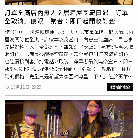
呼籲媒體與大眾，在報導與轉載時，應認清網路謠言匿名與
假訊息充斥的特質，避免將匿名貼文直接等同於臺大師生或
訂單全滿店內無人？居酒屋國慶日遇「訂單
特定學系，以免誤導社會。一名自稱台大大氣系學生因預測
全取消」傻眼 業者：即日起開收訂金
鳳凰颱風台北市會兩架兩天失準，原定今天中午要發放雞排
卻
爽約
。（圖／報系資料照）台大表示，校園空間主要用途
昨（10）日適逢國慶連假第一天，北市萬華區一間人氣居酒
在於教學與研究，任何可能吸引大量校內外人潮聚集的活
屋晚間訂位全滿。店家本以為當日店內會座無虛席，早已事
動，均應事前依規定向相關單位申請與審核，妥善評估對校
先備好料、人手全部到齊，誰知到了晚上1口氣有5組客人取
園安全、秩序等影響。此事件未依正式程序申請，卻引發大
消訂位，店面最後變得空蕩蕩。甚至就連11日客滿的訂位，
量人士聚集校內，不符合台大對公共空間合理使用與維護秩
也陸續接到客戶打電話來取消，讓業者最終無奈宣布，即日
序的原則。台大不鼓勵、亦不支持此類未經核准的活動，必
起8人以上訂位要酌收50元租金，並強調：「就收你一杯珍
要時將依相關規定予以勸導或制止。台大表示，校園空間主
奶的價格，完全只是希望大家互相尊重一下！」位於萬華區
要用途在於教學與研究，任何可能吸引大量校內外人潮聚集
東園街上的台式居酒屋「家吶子」10日晚間用餐時段發文，
繼續閱讀
10月11日, 2025
的活動，均應事前依規定向相關單位申請與審核，妥善評估
表示原本當天店內24個座位早已全部訂滿，卻臨時被取消了
對校園安全、秩序等影響。此事件未依正式程序申請，卻引
5組訂位，其中甚至有一組12人的客人。店家無奈表示：
發大量人士聚集校內，不符合台大對公共空間合理使用與維
「一間店不過就24個座位，訂滿了，別人也沒辦法訂了。結
護秩序的原則。台大不鼓勵、亦不支持此類未經核准的活
果呢？全部取消……是不是想害家吶子倒店？」業者感嘆，
動，必要時將依相關規定予以勸導或制止。
原本備好食材、人手全員到齊，但整間店卻空蕩蕩。且原本
老闆夫妻打算相約連假去光復義煮，是老闆看到有大組客人
預約，不忍心對方失望才特地開門營業，誰知卻遭遇這種狀