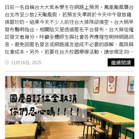
光。
細討論接機的相關事宜，確認無誤後才會安排派車，且過程
日前一名自稱台大大氣系學生在網路上預測，鳳凰颱風襲台
中並未預先要求對方支付任何款項。在此情況下，旅客以
台北市至少放2天颱風假，若預言失準將於今天中午發放雞
「疑似詐騙」為由封鎖聯絡方式的說法實在是太牽強，也難
排跟珍奶，結果今天不少人前往台大排隊卻撲空。台大稍早
以解釋為何不先行查證便直接失聯。事件曝光後，再度掀起
發布聲明指出，相關貼文是透過匿名平台發布，台大無從確
網友討論。多數人對旅客的說法並不買單，認為若真為詐
認發文者身分，呼籲全體師生與社會各界應理性明辨網路訊
騙，通常會先要求付款，且金額往往不止3萬日圓；也有人
息，避免因匿名發言或網路謠言造成不必要的誤解、風險與
指出，既然是向日本業者預約接機服務，對方使用日本門號
社會成本。另外，若要在台大校園舉辦活動，請依規定向主
相當合理，不應期待一定是台灣號碼。然而，也有部分網友
管單位提出申請。一名自稱台大大氣系的學生11月9日在臉
繼續閱讀
11月16日, 2025
替旅客緩頰，認為其年紀可能與父母輩相近，對日本環境不
書粉專「黑特帝大」發文，賭上台大大氣系招牌，預測11月
熟，加上近年詐騙猖獗，面對系統警示自然提高警覺，或許
12至14日台北至少會有2天停班課，若少一天就請100份雞
只是判斷與應對方式不夠周延，才導致事態擴大。
排與珍奶」，若完全沒有放假就各請300份，結果預測失
準，該名自稱台大學生發文稱願賭服輸，但因實在沒錢，珍
奶改為100杯，雞排仍維持300片。原定今天中午要在台大
發放雞排跟珍奶，吸引大批民眾一早前往排隊，結果時間一
到，該名自稱台大學生並未現身，讓大排長龍的民眾感到失
望。台大稍早發布聲明指出，相關貼文是透過匿名平台發
布，台大無從確認發文者身分，遑論是否為台大學生，發文
者應審慎考量資訊正確性與可能影響，自負法律責任。台大