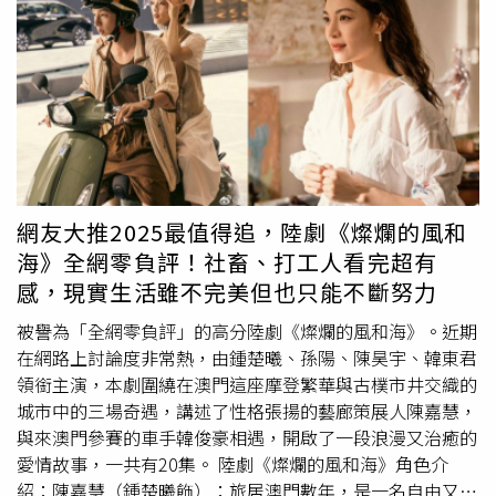
紛情事，隨即向留在現場的陳男詢問釐清過程，事後警方鎖
定黃男等2人身分並通知到案說明，全案訊後，2人將依涉犯
《妨害自由罪》、《恐嚇罪》及《傷害罪》移送偵辦，另併
違反《社會秩序維護法》第87條移請裁處。
網友大推2025最值得追，陸劇《燦爛的風和
海》全網零負評！社畜、打工人看完超有
感，現實生活雖不完美但也只能不斷努力
被譽為「全網零負評」的高分陸劇《燦爛的風和海》。近期
在網路上討論度非常熱，由鍾楚曦、孫陽、陳昊宇、韓東君
領銜主演，本劇圍繞在澳門這座摩登繁華與古樸市井交織的
城市中的三場奇遇，講述了性格張揚的藝廊策展人陳嘉慧，
與來澳門參賽的車手韓俊豪相遇，開啟了一段浪漫又治癒的
愛情故事，一共有20集。 陸劇《燦爛的風和海》角色介
紹：陳嘉慧（鍾楚曦飾）：旅居澳門數年，是一名自由又神