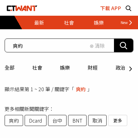
跳至主要內容區塊
下載 APP
最新
社會
娛樂
財經
⊗ 清除
全部
社會
娛樂
財經
政治
顯示結果第 1 ~ 20 筆 / 關鍵字「
爽約
」
更多相關新聞關鍵字：
爽約
Dcard
台中
BNT
取消
更多