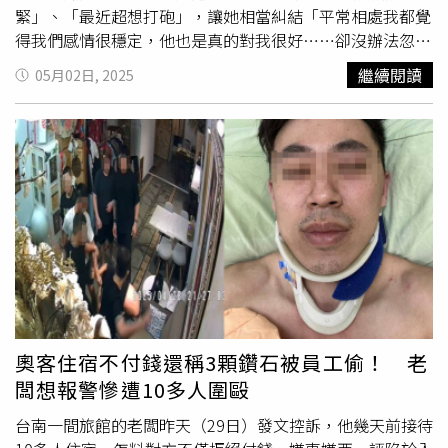
怎樣再繼續幫助他，最後他們做出3點呼籲：1. 國家社會認
緊」、「最近超想打砲」，讓她相當糾結「平常相處我都覺
同的金鐘獎在獲獎的資格上應該更加審慎嚴謹，畢竟頂著金
得我們感情很穩定，他也是真的對我很好……卻沒辦法忽視
鐘獎的光環，在外面是很容易得到信任認同與各種資金挹注
那些噁心的對話」。這名女網友在Dcard以「看到男友跟異
繼續閱讀
05月02日, 2025
投入的。然而衷心希望，未來在獲獎的資格上能考慮到當事
性朋友的聊天紀錄暴怒」為題發文道，她跟男友交往快10
人的社會觀感與實際形象評價，宣布破產還能頂著金鐘獎光
年，熬過到國外唸研究所的3年，感情一直算穩定。直到某
環到處獲得投資者的青睞與加碼，其實事後造成的傷害可能
次同學聚會，男友自高中就很熟的女性朋友突然跟她說「前
會更大。2.經過相當的了解，很多知名藝人生活晚節生活不
幾天雨好大，還好XXX（原PO男友）有來載我下班」，讓她
保，窮困潦倒。有學者研究指出，正規的金融業者對於這些
瞬間傻眼「我完全不知道這件事」。後來，原PO問了男
藝人們不肯給予適當的貸款等協助，一味閃避見死不救，只
友，對方卻一臉無所謂地表示「就幫一下朋友還好吧」，還
會造成這些藝人們跟地下錢莊等非正規的機構高利息借款止
氣得直接把手機拿給她說「不然你自己看啊我們就真的沒怎
血，結果當然是搞到家破人亡，一些實際的案例媒體界朋友
樣」，沒想到就讓她打開了「潘朵拉的盒子」。原PO透
們也都可以去了解。所以建議金融主管機關能夠對於這些有
露，男友和那位女性朋友私下約吃飯、接送、探班無數次，
一定才華的知名藝人們施出援手，留一條生路給他們。3.我
某次她約男友看展被拒，其實是單獨幫那位女性朋友慶生，
們這些金主朋友們將會組成一個債務協商自救會，結合各種
更誇張的是，男友會向對方抱怨她床上表現無趣，還說出
力量看如何處理他的這些問題，也希望屆時政府相關部門能
「今天看到一個妹超想上」，對方則會分享「最近超想打砲
奧客住宿不付錢還稱3顆鑽石被員工偷！ 老
給予適當的協助與建議，以免造成更多社會不愉快，不安的
但沒人」、「XX說我下面超濕超緊」。不僅如此，那位女性
闆想報警慘遭10多人圍毆
事件，浪費了相當社會的各類資源。
朋友與男友聊約砲經驗時，男友竟回應「妳很敢欸！像我女
友配合度就很低」，讓原PO看完當場崩潰提分手。原PO說
台南一間旅館的老闆昨天（29日）發文控訴，他幾天前接待