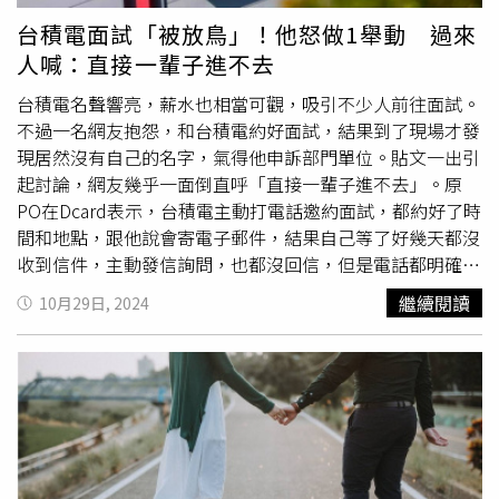
台幣5389萬元）保險金才殺人滅口。2022年7月，大連中院
台積電面試「被放鳥」！他怒做1舉動 過來
判李男犯故意殺人罪、保險詐欺罪，數罪併罰，判處死刑。
人喊：直接一輩子進不去
2023年12月遼寧高院駁回李男上訴，維持原判。
台積電名聲響亮，薪水也相當可觀，吸引不少人前往面試。
不過一名網友抱怨，和台積電約好面試，結果到了現場才發
現居然沒有自己的名字，氣得他申訴部門單位。貼文一出引
起討論，網友幾乎一面倒直呼「直接一輩子進不去」。原
PO在Dcard表示，台積電主動打電話邀約面試，都約好了時
間和地點，跟他說會寄電子郵件，結果自己等了好幾天都沒
收到信件，主動發信詢問，也都沒回信，但是電話都明確講
好了要面試。原PO氣炸，「我還是大老遠從外縣市跑來台
繼續閱讀
10月29日, 2024
南面試，到廠直接放鳥，跟我說沒有我的面試名單，叫我請
回，我花的時間和油錢怎算，還特別挪出一天的時間來偉大
的台積電，約面試的人很不負責任，請問如何申訴約面試放
鳥
爽約
？上市櫃公司都這樣亂打電話約面試，然後再放鳥
嗎？南科6廠的人資，目前已申訴部門單位。」貼文一出引
起討論，網友紛紛留言「還敢申訴啊，那直接一輩子進不
去」、「我也覺得沒收到面試確認信，應該要打個電話，別