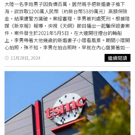
大陸一名李姓男子因負債百萬，居然親手把新婚妻子推下
海，欲詐取1200萬人民幣（約新台幣5389萬元）高額保險
金，結果遭警方識破。案經審理，李男被判處死刑。根據陸
媒《新京報》報導，央視《天網》節目播出一起騙保殺妻案
件，案件發生於2021年5月5日，在大連開往煙台的輪船
上，李男帶著大他幾歲的新婚妻子小環看風景。期間小環開
心拍照，殊不知，李男在拍合照時，早就在內心盤算著如何
殺了她。李男先走到甲板上搖晃欄桿，接著把小環騙到欄杆
繼續閱讀
11月28日, 2024
外面，再將其推落海。事後，李男在船上撕心裂肺痛哭，還
故作癱軟、無力狀，由員警攙扶，口中還一直呼喚妻子的名
字。李男偵訊時表示，小環個子矮小，說要看海，所以就帶
她去比較矮的欄杆處，誰知竟然會發生憾事。由於李男一直
催促警方開立死亡證明，讓警方起疑心。警方懷疑，整艘船
有200個監視器，偏偏案發處在監控死角，一般人根本很難
找到這邊，更奇怪的是，雙方結婚，女方的親屬竟然不知
道。果然，驗屍報告顯示，小環生前有被拳頭打擊和摀悶的
痕跡，因此是被人推下海的。警方透露，之後還發現李男仍
交往其他情人，小環死後沒多久，還在飯店嫖妓；經過抽絲
剝繭，查出李男負債上百萬，為詐取1200萬人民幣（約新