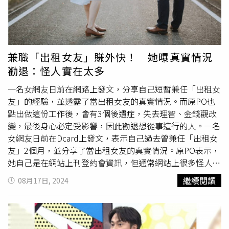
浪費自己的金錢跟通車時間，至少你學到了一課」、「不管
哪家大廠都會是電子郵件正式通知吧」、「可能中間送上去
被篩掉了吧，話說沒面試信還直接衝也蠻猛的」。另外也有
人直言，「希望你損失這些，可以學到『確認』這件重要的
事，我們當然也可以說些你想聽的『爛公司、誰稀罕』，但
兼職「出租女友」賺外快！ 她曝真實情況
是這對事情不會有幫助。」
勸退：怪人實在太多
一名女網友日前在網路上發文，分享自己短暫兼任「出租女
友」的經驗，並透露了當出租女友的真實情況。而原PO也
點出做這份工作後，會有3個後遺症，失去理智、金錢觀改
變，最後身心必定受影響，因此勸退想從事這行的人。一名
女網友日前在Dcard上發文，表示自己過去曾兼任「出租女
友」2個月，並分享了當出租女友的真實情況。原PO表示，
她自己是在網站上刊登約會資訊，但通常網站上很多怪人，
需要謹慎仔細挑選。原PO指出，自己遇到過很多不禮貌、
繼續閱讀
08月17日, 2024
態度不佳的人，甚至強迫進行性交易；有些則是精神異常、
會威脅人；還有很多並非單身的客戶，有些人甚至已經結婚
了。另外，也會有警察在上面巡邏抓性交易「如果你純約會
那就不用擔心」，還會有自稱可以提供包養、酒店經紀的