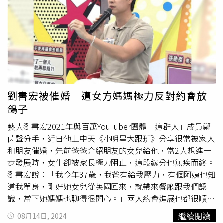
人，但那些其實都是假的。而原PO也分享其他女生曾遇過
的可怕經歷，有的約會沒拿到錢，有的明明是純約會卻被非
禮、強姦，還有人遇到情緒失控的人、被
爽約
、金錢談不
合。因此她也建議，約會前可以先跟對方通2次電話，確認
對方是不是正常人；也不要透露過多的個人資訊，工作時可
以重新塑造一個身分；第一次約會時也不要亂上約會對象的
車，這樣會比較安全。原PO透露，自己在兼任期間，總共
只有跟4個人約會過，都是有禮貌的人，最後還跟其中一位
劉書宏被催婚 遭女方媽媽極力反對約會放
約會對象在一起。不過原PO也提醒，兼任「出租女友」
鴿子
後，可能會出現3個後遺症，包括失去理智，底線越拉越
低、金錢觀念改變、自信心、身心、戀愛觀也會受影響。因
藝人劉書宏2021年與百萬YouTuber團體「這群人」成員鄭
此她也呼籲，要進入此行一定要三思才行。
茵聲分手，近日他上中天《小明星大跟班》分享很常被家人
和朋友催婚，先前爸爸介紹朋友的女兒給他，當2人想進一
步發展時，女生卻被家長極力阻止，這段緣分也無疾而終。
劉書宏說：「我今年37歲，我爸有給我壓力，有個阿姨也知
道我單身，剛好她女兒從英國回來，就帶來餐廳跟我們認
識，當下她媽媽也聊得很開心。」兩人約會進展也都很順
利，但當劉書宏覺得有機會再進一步發展時，女方卻突然對
繼續閱讀
08月14日, 2024
他很冷淡。「有一次約會前，她突然傳訊息說不舒服不要