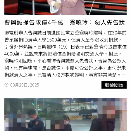
接到場館反應，許多預約體驗的遊客都選擇「NO
SHOW（未出席）」，讓活動籌備與秩序管理受到嚴重影
響，「不禁讓我們想問，我們的公民教育怎麼了？」一次缺
曹興誠提告求償4千萬 翁曉玲：惡人先告狀
席，耗損的不僅是活動資源。綠博表示，綠博的展出內容非
聯電創辦人曹興誠日前遭國民黨立委翁曉玲爆料，在30年前
常多元，為了加深民眾的學習印象，活動方每年規畫上千場
曾承諾捐助清華大學1500萬元，但清大至今沒收到捐款，
免費體驗活動，定時、定點舉行於各展館。為了幫助民眾妥
引發外界熱議。曹興誠昨（19）日表示已對翁曉玲提告求償
善安排參觀行程，綠博也設計線上預約機制，希望能在秩序
4000萬，並說未來將把賠償金捐給陽明交通大學。對此，
與彈性間取得平衡，「然而，這份體貼與信任卻時常被濫
翁曉玲則回應，平心看待曹興誠惡人先告狀，曹身為公眾人
用，讓許多原本滿懷期待進場體驗的遊客失望而歸。」綠博
物，他有無緋聞、是否誠信，本屬可受公評之事，更何況未
強調，對於那些失約的人來說，或許只是一次無關痛癢的錯
捐款清大之事，已被清大校方數次證明，事實非常清楚。翁
過，但是否曾考慮過在現場焦急等候的講師和工作人員的感
曉玲19日晚間於臉書發文表示，曹興誠惡人先告狀，對於自
受？綠博的資源有限，每一場體驗與每一份教材都是策展方
繼續閱讀
03月20日, 2025
己揭發他
爽約
未捐款給清大1500萬一事，他向台北地方法
與講師精心規畫的成果，也是對守護環境的深切期待，「如
院提出告訴，並向自己求償4000萬元，同時還說未來勝訴
果選擇忽視這一切，那麼受傷的不僅是對方的心意，還有主
的賠償金將全數捐給陽明交大。翁曉玲指出，曹興誠身為公
辦單位對民眾信任的流失。」不只預約制被濫用，許多場館
眾人物，有無緋聞、是否誠信，本屬可受公評之事，更何況
設施也經常遭到不當使用或破壞。綠博表示，這種情況反映
未捐款清大之事，已被清大校方數次證明，事實非常清楚。
出「不尊重他人，也不尊重自己」的生活態度，但也正是綠
曹興誠明知無勝訴可能性，卻以未來勝訴向自己求償4000
博在推廣環境教育、倡導永續共融時，最需要大家共同面對
萬元為由，作為捐款陽明交大的條件，這又是開了張空頭支