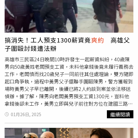
與改善的社會問題。公民教育，必須從日常生活開始。綠博
票嗎？「我想陽明交大應是不會信以為真吧」。翁曉玲闡述
表示，他們以嚴肅的心情反映這個狀況，是希望所有成年
看到這則新聞的心境，自己以「佛說四十二章經 第七章・
人，包括帶隊來綠博遊學的教師與帶孩子來體驗的家長，都
惡還本身」的佛語，來看待這件惡意攻擊之事，「今子罵
能承擔起應有的責任。民眾在遊園期間，適時教育兒童如何
我，我今不納；子自持禍，歸子身矣」。她並引述佛教寓言
維護公共設施，並且慎重看待體驗預約，不要無故缺席。綠
故事，直言只要心靈健康，別人怎麼想、怎麼說，都影響不
博呼籲，任何立意良善的制度都應該被珍惜，與其讓現行的
搞消失！工人預支1300薪資竟
爽約
高雄父
了我們，公道自在人心。
預約制度形同虛設，「我們更希望透過大家的自律與理解，
子圍毆討錢遭法辦
延續這份美意。」為了避免體驗活動的資源再被無端浪費，
高雄市三民區24日晚間10時許發生一起薪資糾紛，40歲陳
綠博決定即刻實施新制度，即若民眾連續3次預約未到場，
男向50歲黃姓老闆預支工資，未料他拿錢後竟未履行義務去
將喪失今年度的報名資格，如有急事無法前往，請務必上網
工作，老闆憤而找20歲兒子一同前往其住處理論，雙方隨即
取消預約，將寶貴的名額釋出給需要的人。綠博表示，希望
起口角爭執，過程中黃男父子還聯手圍毆陳男，警方獲報到
透過這些真實案例與制度調整，與大家一起在綠博推動「生
場時黃男父子早已離開，後續已將2人約談到案並依法移送
活裡的公民教育」，因為在永續發展的道路上，綠博守護的
偵辦。據了解，陳男向老闆黃男預支工資1300元，豈料他
不僅是環境，還有那份最珍貴的信任與尊重。
拿錢後卻未工作，黃男立即與兒子前往對方位在建國三路的
住處討錢，未料雙方一言不合起口角爭執，進而爆發肢體衝
繼續閱讀
01月26日, 2025
突，黃男與兒子拉扯痛毆陳男，完事後便揚長而去。警方表
示，三民一分局長明派出所24日晚間10時30分獲報，民眾
指稱三民區建國三路騎樓有人滋事，警方到場後並未發現糾