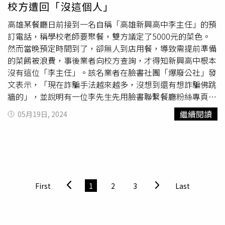
校方遭回「沒這個人」
過去有太多迷路的經驗，再加上導航失靈讓她相當頭痛。這
次演唱會，集結許多實力派民歌手，除了能看到本人現場演
高雄某餐廳日前接到一名自稱「高雄新興高中李主任」的預
出，凃佩岑也希望藉此告訴大家，「可能歲月不饒人，但我
訂電話，稱學校老師要聚餐，雙方議定了5000元的菜色。
們要饒了歲月，我們都有一顆年輕的心，我覺得民歌最棒的
然而當晚預定時間到了，卻無人到店用餐，導致需提前準備
就是台上台下大家一起唱，散發歡樂的能量」。《青春不打
的菜餚被浪費，事後業者向校方查詢，才得知新興高中根本
烊看我聽我民歌經典演唱會》將於10月5日在台中中興大學
沒有這位「李主任」。該名業者在臉書社團「爆廢公社」發
惠蓀堂登場，購票請洽年代售票。
文表示，「現在詐騙手法越來越多，沒想到還有想詐騙佛跳
牆的」，並說明有一位李先生先用臉書聯繫餐廳粉絲專頁，
聲稱學校教師要聚餐，因此要訂位，再透過加Line的方式，
繼續閱讀
05月19日, 2024
不需要留下電話，沒想到業者準備好菜色後，當天晚上7點
15分後仍未見人來，且打Line也無法聯繫到人，「打去新興
高中才發現根本沒有這個主任查無此人，幸好損失的只有提
前預備的菜色，沒有被詐到代訂佛跳牆，不幸中的大幸，請
各位有做餐飲的朋友小心」。從業者貼出的聊天紀錄可以看
到，該名李先生說明有20人要聚餐，並希望業者搭配菜色，
First
1
2
3
Last
雙方議定了5000元的菜色後，李先生又詢問業者，是否有
禮盒裝的佛跳牆，不過店家表示沒有後，雙方便打電話溝
通。而後到達約定時間的當晚，由沒有人到店用餐，業者也