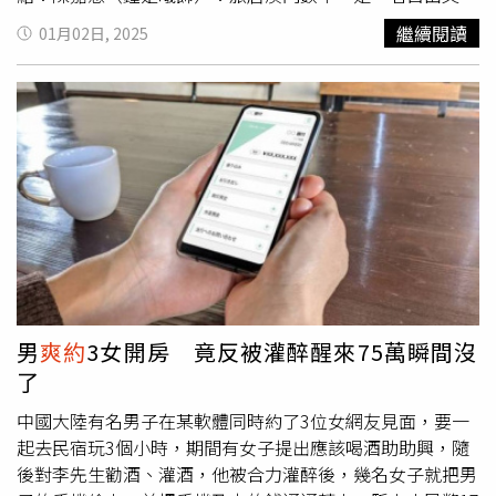
秘的藝術策展人，在澳門這所文化與傳承融匯之城，開始了
繼續閱讀
01月02日, 2025
對夢想和愛的重新認知，與賽車手韓俊豪有浪漫的戀愛。
（圖／取自 《燦爛的風和海》官方微博）韓俊豪（韓東君
飾）：職業賽車手來到澳門參加國際GT杯賽事，雖然已過
職業生涯黃金期，但他卻覺得自己還沒有和這個賽場分出一
個勝負，對陳嘉慧一見鐘情。（圖／取自 《燦爛的風和
海》官方微博）徐君樂（孫陽飾）：個性自由灑脫、笑容溫
暖，是大家眼中的斜槓青年、澳門萬事通，但看似無憂無慮
的他也正經歷著最艱難的人生抉擇，幫助麥又歌並產生曖昧
情感。（圖／取自 《燦爛的風和海》官方微博）麥又歌
（陳昊宇飾）：都市白領，從小積極上進、責任感滿滿，因
公司的緊急任務獨身前往澳門，四處碰壁的她開始重新思考
自己的人生選擇是否正確，不過也在此邂逅了幸福。（圖／
男
爽約
3女開房 竟反被灌醉醒來75萬瞬間沒
取自 《燦爛的風和海》官方微博）陸劇《燦爛的風和海》
了
好看嗎？這部都市劇沒有過多的狗血劇情、也沒有高富帥總
裁，而是將平凡人現實生活的困境與感情互相融合，呈現出
中國大陸有名男子在某軟體同時約了3位女網友見面，要一
一種非常真實而動人的節奏，讓觀眾能感覺好像就是在說自
起去民宿玩3個小時，期間有女子提出應該喝酒助助興，隨
己身邊的故事，尤其是把澳門這個地方拍攝得非常漂亮，看
後對李先生勸酒、灌酒，他被合力灌醉後，幾名女子就把男