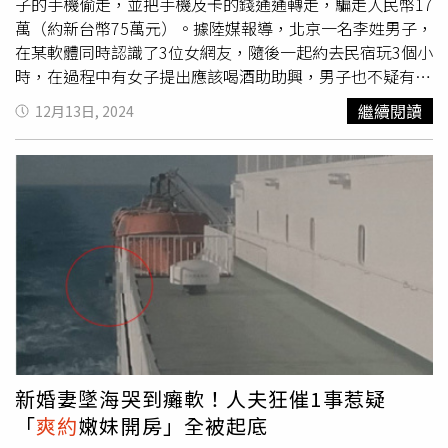
完讓人想要再去一趟澳門體驗當地的民俗風情與文化。（圖
子的手機偷走，並把手機及卡的錢通通轉走，騙走人民幣17
／取自 《燦爛的風和海》官方微博）陸劇《燦爛的風和
萬（約新台幣75萬元）。據陸媒報導，北京一名李姓男子，
海》因寫實劇情獲得高評價劇中麥又歌的角色在網路討論度
在某軟體同時認識了3位女網友，隨後一起約去民宿玩3個小
很高，因為她的職場困境與我們一般無二所以能產生共鳴，
時，在過程中有女子提出應該喝酒助助興，男子也不疑有
加班、堵車、客戶
爽約
、職場壓力...，看到她就讓人想到自
他，於是4個人便開始喝酒，其中酒量較好的2名女子就專門
繼續閱讀
12月13日, 2024
己對於工作也有許多無力與無奈之處，這部劇之所以受人喜
引導他喝酒，紛紛勸酒、灌酒。在酒喝的差不多的時候，女
愛全因為細膩的情感刻畫，告訴我們現實雖然不算完美，但
子要求李男轉事先談好的陪玩價格，在過程中清醒的女子暗
還是得堅持與努力不懈，另外導演也十分擅長氛圍拿捏與鋪
中觀察李男操作，並記住其手機的密碼，最後在一陣攻勢
陳，讓人忍不住想看每個角色的發展，邊追劇同時還能使你
下，李男再也抵擋不住，喝的爛醉如泥，3名女子就把李先
在壓力中感受溫暖與治癒的力量，這也是我們現代人必須學
生的手機偷走，把裡面的17萬元輕輕鬆鬆轉走。李男清醒後
習的課題，找到能使心情豁然開朗的方法，否則會陷入焦
隨即報警，經過警方調查，最後破獲了由3女4男組成的詐騙
慮、抑鬱中無法自拔。（圖／取自 《燦爛的風和海》官方
集團，7個人都是在酒吧認識，因為缺錢就想到了透過約網
微博）
友見面，在喝酒的過程中盜竊，他們在做完李男的生意後，
立刻離開了案發地點，馬上租了2台豪車、買4部蘋果手機，
隨後前往夜店進行高額消費，被警方抓獲後，贓款僅剩1萬
元（約新台幣4萬元），目前警方已核實3起案件，涉案金額
高達人民幣20多萬。
新婚妻墜海哭到癱軟！人夫狂催1事惹疑
「
爽約
嫩妹開房」全被起底