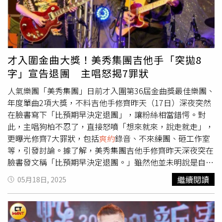
況。業者因此決定，為了避免再出現類似狀況，即日起8人
（含兒童）以上訂位每人要收50元訂金，強調：「就收你一
杯珍奶的價格，完全只是希望大家互相尊重一下。」業者解
釋，「你訂了位，我們就拒絕了其他人；你臨時取消，我們
的備料跟員工，就真的白忙一場。我們是小店，經營真的不
才入圍金曲大獎！美秀集團吉他手「突拋8
容易，收訂金我們也知道麻煩，要對帳還要回覆，但我們不
字」宣告退團 主唱怒揭7罪狀
希望真正想吃的人訂不到，然後我們卻坐在店裡乾等。拜託
拜託，請不要再隨便取消了。大家彼此體諒一下，讓我們都
人氣樂團「美秀集團」日前才入圍第36屆金曲獎最佳樂團、
能好好吃飯，好好營業。」至於為何只把訂金定在50元，業
年度單曲2項大獎，不料吉他手修齊昨天（17日）深夜突然
者也解釋，「我們真的不是想懲罰客人，只是希望大家互相
在臉書寫下「比預期早決定退團」，讓粉絲相當錯愕。對
體諒。生活嘛～難免有狀況，但要知道開門做生意真的不容
此，主唱狗柏不忍了，直接怒噴「想來就來，說走就走」，
易，大家工作也是混口飯吃，互相尊重體諒一下。所以以後
更曝光修齊7大罪狀，包括
爽約
錄音、不來練團、砸工作室
我們就當作朋友跟我們約好要吃飯，
爽約
就請我們喝杯珍
等，引發討論。據了解，美秀集團吉他手修齊昨天深夜突在
奶。」事件曝光後，湧入眾多民眾、同業為業者打抱不平：
臉書發文稱「比預期早決定退團。」雖然他並未明說是自
「支持！no show就是沒水準！」、「特別的規則都來自於
己，但仍引發粉絲震驚。不少粉絲也留言打氣，「聽到這個
繼續閱讀
05月18日, 2025
那些特別的客人。」、「臨時取消訂位這實在太過份了，訂
消息真的很不捨，我們都很很喜歡浣熊，很喜歡每場看到浣
金只收50也太佛心了。」、「訂位真的還是要收訂金，不然
熊的表演，更喜歡浣熊寫的歌。不管決定如何，希望你可以
一堆人說不去就不去，也完全不想負責任，而且能的話最好
好好休息，做自己喜歡做的事情」。不過，美秀集團主唱狗
留電話。」、「真的很懂你們的辛苦與感受。」不過業者事
柏今天（18日）稍早透過IG限動發文，怒噴「想來就來，說