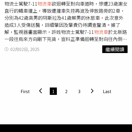
外進口電池芯約2.9GWh、大約227億元的訂單，其中有
物流士駕駛7-11
物流車
欲迴轉至對向車道時，慘遭23歲謝女
凍冷藏車為主，今年台灣冷鏈協會擔綱主辦單位之一主動出
90%是從中國進口，目前台灣要發展電動車、再生能源與
直行的轎車撞上，導致遭撞車失控再波及停放路旁的2車，
擊整合相關技術廠商，要讓中部的餐飲食品業者了解冷鏈科
AI，都要用到電池芯，電池已經變成戰略物資、國安問題，
分別為42歲高男的特斯拉及41歲蔡男的休旅車，此次意外
技的發展，因此在商用大展中有「餐飲食品冷鏈科技」專區
不能都靠國外。王瑞瑜表示，中國是目前全球最大的電池芯
造成3人受傷送醫，詳細肇因及肇責仍待調查釐清。據了
相互幫襯。歡迎中部餐廳、食品、生鮮業者到來了解如何避
生產國，不只規模大，還有政府補貼，具價格優勢，目前台
解，監視器畫面顯示，許姓物流士駕駛7-11
物流車
於北新路
免因為溫控的問題大量損失食材，而台灣擁有全球技術領先
塑新智能的電池芯成本比中國高出1成多，還有關稅問題，
一段往烏來方向剛下完貨，豈料正準備迴轉至對向往內側車
的冷鏈科技，讓車主們不僅專注冷鏈物流，還藉此了解更多
歐美政府對相關產業也有政策補助，我們需要公平競爭的環
道切時，謝女直行的轎車因不及閃避直接猛撞，導致
物流車
軟硬體配套。產官學 聚焦商用車產業未來活動主辦商用車
繼續閱讀
02月02日, 2025
境，台灣電池芯產業需要政府更多的關愛與支持。王瑞瑜表
當場失控前輪打橫，進而再撞上高男停在路旁的特斯拉及蔡
談發行人張玉穎表示，由於商用車與運輸業長期受到政府的
示，擁有電芯技術是台灣目前的優勢，近來包括越南、日
男的休旅車，巨大聲響也驚醒熟睡中的民眾外出協助，隨即
忽視及法規的不夠友善，因此在籌辦商用車展時想方設法邀
本、韓國、印度等業者也提到，想進入磷酸鋰鐵這個領域，
將許姓物流士及吳女和其副駕乘客拉出車外。事發時高男正
請政府及相關單位參與其中，藉由展會促進政府單位與產業
但工廠建置至少3年以上，所以台塑新智能不只能供應本土
駕駛特斯拉停靠路旁，才正要下車進入7-11超商購物，未料
對話，同時強化官方對於商用車產業的關注。本次展會受到
市場，也可外銷到東南亞。
下秒聽到撞擊聲後，愛車就慘遭
物流車
波及，幸虧僅造成高
台中市政府的支持，還獲得交通部、經濟部產業發展署與交
男暈眩並無大礙，蔡男則稱他在超商買東西時突聽見巨響，
通部公路局列名指導單位，並邀請政府單位及車測中心
First
1
2
3
Last
沒想到外出查看後竟發現自己的車也遭殃，隨後附近住戶也
（ARTC）多方參與，讓這場商用車的盛大展會成為產業與
聞聲前來協助傷患下車。警方表示，新店警方凌晨4時許獲
官方的對話平台。例如：交通部公路局更在現場設有有攤
報，北新路與新生街口發生4車事故，到場後迅速將3名傷患
位，非常用心規劃了：「電巴課程」、「VR教學」，以及
送醫治療，警方深入調查後，發現謝女車上有3人，轎車從
「甲、乙類駕駛訓練」，內容包含宣導2050 淨零運輸業減
台北市文山區景美欲返回新店安康路途中，在看見欲迴轉的
碳轉型計畫、公路人員訓練中心的服務、全 國 唯 一 電 動
物流貨車後，因來不及煞車導致轎車直接撞上
物流車
，害
物