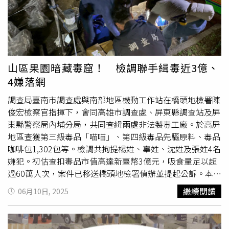
漠，連中餐也拒吃，過了一段時間才簡略開口，面對警方詢
問犯案動機，她僅冷淡表示「沒有原因」，並提及有服用抗
憂鬱藥物，惟無就醫紀錄與證明。今天下午2時許，新北地
檢署檢察官偕同法醫前往板橋殯儀館相驗陳男遺體。陳男妻
子也帶2個兒子到場，僅表示目前先處理先生後事，後續交
由司法處理。
山區果園暗藏毒窟！ 檢調聯手緝毒近3億、
4嫌落網
調查局臺南市調查處與南部地區機動工作站在橋頭地檢署陳
俊宏檢察官指揮下，會同高雄市調查處、屏東縣調查站及屏
東縣警察局內埔分局，共同查緝兩處非法製毒工廠。於高屏
地區查獲第三級毒品「喵喵」、第四級毒品先驅原料、毒品
咖啡包1,302包等。檢調共拘提楊姓、辜姓、沈姓及張姓4名
嫌犯。初估查扣毒品市值高達新臺幣3億元，吸食量足以超
過60萬人次，案件已移送橋頭地檢署偵辦並提起公訴。本案
起於2024年間，臺南市處與南機站掌握楊嫌等人購買製毒
繼續閱讀
06月10日, 2025
原料及設備，並將其運往高雄市杉林區一處偏遠芭樂果園。
該處地勢隱密，距離最近農舍數百公尺，且由犯嫌自行架設
電力系統，製毒作業專業化程度高。2025年3月6日傍晚，