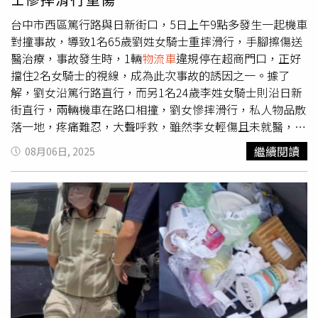
示，目前液態鋰電池的技術已經很成熟，只要有設備就能生
產，但固態電池就完全不同，需要去重新設計流程，目前世
台中市西區篤行路與日新街口，5日上午9點多發生一起機車
界大廠都還沒走到良率穩定的量產路線，但「固態電池這條
對撞事故，導致1名65歲劉姓女騎士重摔滑行，手腳擦傷送
路是必做不可」。 因為安全、能量密度高，現在常聽到電
醫治療，事故發生時，1輛
物流車
違規停在超商門口，正好
動車撞到就爆炸起火，是因為電解液，有點像是有機溶劑酒
擋住2名女騎士的視線，成為此次事故的誘因之一。據了
精，所以有電、有火、有酒精，就很容易起火，固態電池的
解，劉女沿篤行路直行，而另1名24歲李姓女騎士則沿日新
起火機率降低，就是因為它沒有這些易燃的揮發氣體。 台
街直行，兩輛機車在路口相撞，劉女慘摔滑行，私人物品散
灣業者鎖定不同電池種類發展，但共同目標都是要擴大電池
落一地，疼痛難忍，大聲呼救，雖然李女輕傷且未就醫，但
國產化，打造更完整、穩固的新能源產業鏈，而台塑的野心
事故現場氣氛緊張，警方迅速趕到處理。警方調查發現，
物
繼續閱讀
08月06日, 2025
更大，是連電池的「後事」都想插手。 台塑新智能7月剛宣
流車
違停在轉彎處，違反交通規定，將依法開罰，儘管
物流
布，完成全台第1座整合前段物理破碎與後段化學萃取的鋰
車
違規，但根據事故雙方的位置及「左讓右」的交通規則判
鐵電池回收示範線，可提煉出電池級的碳酸鋰，成了「城市
斷，劉女在李女左側，理應禮讓右方來車，因此需承擔大部
採礦」，未來可有效回收台灣的各種電池，分解出珍貴的元
分肇事責任。台中警方提醒民眾，行經無號誌路口時，務必
素，可直接用於新的鋰電池製造。 一般而言，電動車鋰電
減速慢行，注意周遭環境，遵守「左讓右」原則，才能避免
池在平均使用約8至12年後電池續航力下降，三元鋰電池的
類似事故發生。
正極鋁箔上有鋰、鈷、鎳、錳等材質，鋰鐵電池的正極鋁箔
上則是鋰、鐵等材質。 除了因未來會有大量的汰役電池，
稀貴金屬回收再利用，也是全球供應鏈韌性與資源安全關鍵
戰略，鋰電池後端回收處理是當務之急，「能製造就要能回