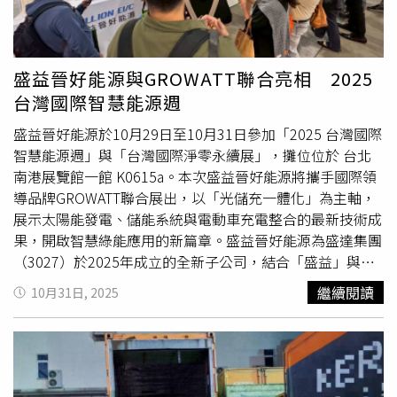
因精神不濟、打瞌睡或分心，容易致生未注意車前狀況而肇
事，若肇事致人重傷或死亡，將受吊扣或吊銷駕照之處分。
應遵循限速行駛、全程保持專注、握好方向盤，並隨時注意
車前狀況，以確保行車安全。
盛益晉好能源與GROWATT聯合亮相 2025
台灣國際智慧能源週
盛益晉好能源於10月29日至10月31日參加「2025 台灣國際
智慧能源週」與「台灣國際淨零永續展」，攤位位於 台北
南港展覽館一館 K0615a。本次盛益晉好能源將攜手國際領
導品牌GROWATT聯合展出，以「光儲充一體化」為主軸，
展示太陽能發電、儲能系統與電動車充電整合的最新技術成
果，開啟智慧綠能應用的新篇章。盛益晉好能源為盛達集團
（3027）於2025年成立的全新子公司，結合「盛益」與
「晉好」兩大品牌資源，專注於太陽能、儲能與電動車充電
繼續閱讀
10月31日, 2025
三大領域。公司秉持「技術導向、整合服務」的理念，提供
高效率、安全穩定的智慧能源解決方案，服務涵蓋專案設
計、工程建置與後續維運，並與國內外品牌及系統商合作，
推動住宅、商辦與公共空間的綠能轉型與低碳應用。 在本
次展會中，盛益晉好能源將重點展示 MIT 自有品牌