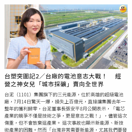
烈，很快就完全淹沒出入口。由於洪水來得太過突然，店內
5名員工及1名顧客來不及撤離，被迫困守在超市內。所幸賣
場內仍有充足食物，並備有發電機提供電力，雖稍晚不排除
面臨斷電風險，但目前受困人員情況穩定。另一方面，因水
位持續升高，救援隊暫時無法進入建物，行動受阻。全聯公
司稍早發聲明，指花蓮光復中山門市受颱風及馬太鞍溪溢流
影響，確有員工與顧客受困，不過目前均已安全轉移至二
樓，現場存有足夠食物與照明設備，可安心等待後續救援。
公司強調，雖然門市受災，但全聯仍積極投入賑災行動，調
度鄰近門市及總部物資，並緊急派遣
物流車
輛，協助支援花
蓮縣政府光復收容中心，以協助災民度過難關。
台塑突圍記2／台廠的電池意志大戰！ 經
營之神女兒「城市採礦」賣向全世界
台泥（1101）集團旗下的三元能源，位於高雄的超級電池
廠，7月14日驚天一爆，損失上百億元，直接讓集團去年一
整年的獲利歸零，台泥董事長張安平8月公開表示，「電芯
產業的競爭不僅是技術之爭，更是意志之戰！」，儘管這次
傷重，但不會放棄這產業。 這次事故也顯示新能源、新技
術產業的困難。然而「台灣非常需要新能源，尤其我們要發