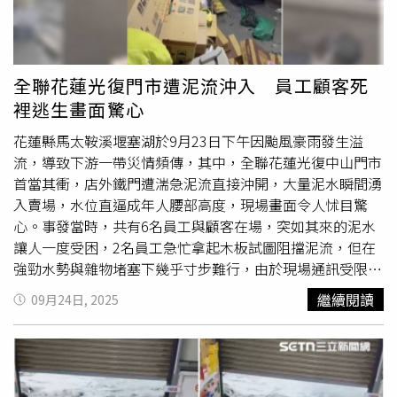
全聯花蓮光復門市遭泥流沖入 員工顧客死
裡逃生畫面驚心
花蓮縣馬太鞍溪堰塞湖於9月23日下午因颱風豪雨發生溢
流，導致下游一帶災情頻傳，其中，全聯花蓮光復中山門市
首當其衝，店外鐵門遭湍急泥流直接沖開，大量泥水瞬間湧
入賣場，水位直逼成年人腰部高度，現場畫面令人怵目驚
心。事發當時，共有6名員工與顧客在場，突如其來的泥水
讓人一度受困，2名員工急忙拿起木板試圖阻擋泥流，但在
強勁水勢與雜物堵塞下幾乎寸步難行，由於現場通訊受限，
他們僅能透過LINE向外界報平安，甚至得靠親友代為上網
繼續閱讀
09月24日, 2025
求救；幸好，在等待救援期間，所有人員先行撤至2樓暫
避，最終於23日晚間10點左右，全數安全撤離，並分別返
家或安置於收容所。全聯公司表示，在確認門市人員與顧客
均無生命危險後，立即啟動緊急應變機制，調度鄰近門市及
總部物資與
物流車
輛，趕赴災區支援，截至24日清晨7點，