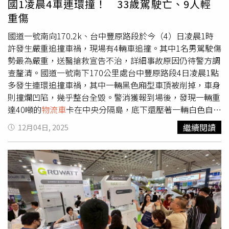
國1凌晨4車連環撞！ 33歲駕駛亡、9人輕
重傷
國道一號南向170.2k、台中豐原路段於今（4）日凌晨1時
許發生嚴重追撞車禍，現場有4輛車追撞。其中1名男駕駛傷
勢最為嚴重，送醫搶救宣告不治，詳細事故原因仍待警方調
查釐清。國道一號南下170公里處台中豐原路段4日凌晨1點
多發生連環追撞車禍，其中一輛黑色廂型車頂被削掉，車身
則撞爛凹陷，幾乎整台全毀。警消獲報到場後，發現一輛重
達40噸的
物流車
卡在中央分隔島，底下還壓著一輛白色自小
客車。總計有10名傷者（7男、3女），其中有8人受困，隨
繼續閱讀
12月04日, 2025
即啟動大量傷患救援機制，緊急將傷者一一脫困送急診。國
道警方初步調查，42歲林姓男子駕駛半聯結車，行駛在外側
車道，撞擊前方64歲吳姓男子駕駛的半聯結車，又撞擊內側
車道的小客車，最後33歲彭姓男子駕駛的小客車再撞擊林男
半聯結車車尾。警方指出，事故於凌晨3時41分排除，恢復
全線通車，而彭男送醫急救後宣告死亡，其餘傷者傷勢多為
頭部撕裂傷、雙手肩膀疼痛，口鼻出血等；有關肇事經過及
肇因研判，將進一步調查釐清。警方呼籲用路人駕車上路若