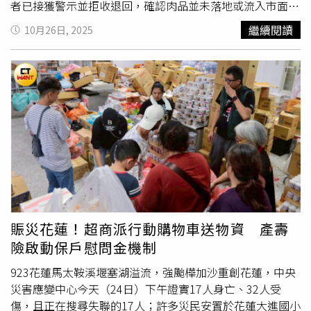
者已接獲警示並拒收退回，確認肉品並未落地或流入市面。
稽查人員在
物流車
上查獲疑似問題豬肉30件、共300公斤，
繼續閱讀
10月26日, 2025
另有蝦子15件、約150公斤。車輛返抵轉運站後，全車貨品
與廠區均拉起封鎖線並完成全面清消，防止污染擴散。然而
稽查當下大榮貨運人員態度閃爍，無法立即說明從彰化運抵
高雄的
物流車
去向。衛生局人員於下午4時59分抵達現場，
直到晚間6時30分，在依法強制要求下，業者才透露該車仍
停放於營業所內。衛生局認定其行為有規避查核之嫌，依
《食品安全衛生管理法》裁處3萬至300萬元罰鍰。對此，
嘉里大榮物流25日晚間發出聲明喊冤，強調當時並不知該批
豬肉涉及非洲豬瘟事件，現場同仁因臨時稽查需調閱大量運
輸資料，才無法第一時間提供完整資訊，絕無刻意隱瞞。公
司也表示，接獲通知後已即刻配合，並依衛生局要求將該批
冷凍豬肉退回託運人，全程遵守防疫規範。嘉里大榮指出，
賑災花蓮！超商派行動購物車送物資 產壽
該批大型貨運車並非由高雄大發營業所統籌調度，現場人員
險啟動保戶慰問金機制
需比對南北多筆資料，導致回覆延遲。公司已於25日向高雄
市衛生局補充完整資料，並強調媒體所稱「未即時配合」實
923花蓮馬太鞍溪堰塞湖溢流，強颱樺加沙重創花蓮，中央
為誤會。公司承諾將強化物流透明度與安全管理，持續全力
災害應變中心今天（24日）下午證實17人身亡、32人受
配合主管機關防疫措施，確保食品運輸安全。
傷，且正在搜尋失聯的17人；許多災民安置於花蓮大進國小