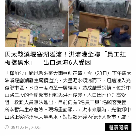
已陸續送達四批物資至花蓮縣政府大進國小收容中心，物資
內容包含泡麵、乾糧、甜粥、飲用水及拖鞋等，並承諾將依
照縣府需求持續供應，協助地方民眾度過難關。花蓮地處多
山且常受颱風影響，堰塞湖與土石流的潛在危險時刻威脅居
民安全，專家提醒，未來若遇到類似豪雨或颱風來襲，居民
應隨時注意官方警示，避免前往河川或山區活動，以降低意
外風險。
馬太鞍溪堰塞湖溢流！洪流灌全聯「員工扛
板擋黑水」 出口遭淹6人受困
「樺加沙」颱風帶來豪大雨重創花蓮，今（23日）下午馬太
鞍溪堰塞湖發生壩頂溢流，大量泥水傾瀉而下，迅速灌入光
復鄉市區，水位一度淹至一層樓高，造成嚴重災情。位於中
山路二段的全聯超市也難逃洪水侵襲，入口因水位升高受
阻，救難人員無法進出，目前仍有5名員工與1名顧客受困，
所幸暫無生命危險。現場畫面顯示，洪水來襲時，光復鄉中
山路上突然湧現大量黑水，短短數分鐘內便湧入超市，店內
商品瞬間遭水流沖散，貨架一半也浸泡在泥水中。員工見狀
繼續閱讀
09月23日, 2025
急忙降下鐵捲門，甚至搬來木板試圖阻擋，無奈水勢過於猛