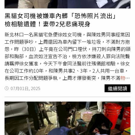
收」王瑞瑜說。
黑貓女司機被嫌車內髒「恐怖照片流出」
檢相驗遺體！妻帶2兒悲痛現身
新北林口一名黑貓宅急便徐姓女司機，與陳姓男同事經常因
工作問題爭吵，上周還因為車內留下一堆垃圾，不滿對方抱
怨，昨（30日）上午竟在公司門口埋伏，持刀刺向陳男的頸
部和胸部，血流如注宣告不治，檢方依涉嫌殺人罪向法院聲
請羈押徐女獲准，今天下午會同法醫前往殯儀館相驗。徐女
在公司工作約10年，和陳男共事2、3年，2人共用一台車，
長期因工作分配問題爭執，上周才爆發衝突，陳男不滿
物流
車
內一片狼藉，拍照PO到公司群組詢問「難道這些都要我
繼續閱讀
07月01日, 2025
清？」但徐女僅回應「幫清謝謝」，雙方因而起口角，警方
研判可能持續激烈爭執。徐女疑似因此懷恨在心，昨天抵達
公司後潛伏在門口，等陳男到班後，隨即拿出預藏的折疊刀
刺向對方。警方獲報後到場，將陳男送醫，但仍因傷重不
治，徐女則依殺人罪嫌移送，檢複訊後向法院聲請羈押獲
准。據了解，徐女被帶回偵訊時，起初拒絕供述，情緒冷