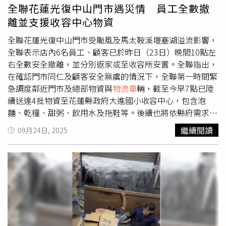
全聯花蓮光復中山門市遇災情 員工全數撤
離並支援收容中心物資
全聯花蓮光復中山門市受颱風及馬太鞍溪堰塞湖溢流影響，
全聯表示店內6名員工、顧客已於昨日（23日）晚間10點左
右全數安全撤離，並分別返家或至收容所安置。全聯指出，
在確認門市同仁及顧客安全無虞的情況下，全聯第一時間緊
急調度鄰近門市及總部物資與
物流車
輛，截至今早7點已陸
續送達4批物資至花蓮縣政府大進國小收容中心，包含泡
麵、乾糧、甜粥、飲用水及拖鞋等。後續也將依縣府需求持
續提供支援，協助地方度過本次災情。全聯陸續送達4批物
繼續閱讀
09月24日, 2025
資至花蓮縣政府大進國小收容中心。（圖／全聯提供）全聯
陸續送達4批物資至花蓮縣政府大進國小收容中心。（圖／
全聯提供）