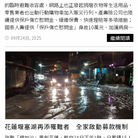
的臨時避難收容處，網路上也正發起捐贈衣物等生活用品，
零售業者也出動行動購物車加入賑災行列。產壽險公司也陸
續提供保戶傷亡慰問金、緩繳保費、快速理賠等多項措施；
國泰人壽提供「保戶傷亡慰問金」身故10萬元、加護病房5
萬元、一般住院1萬元(對象皆為保戶，包含學生團體保險學
繼續閱讀
09月24日, 2025
生)。此外，國泰產險提供「住宅颱洪險」快速理賠服務，
協助保戶儘早啟動家園修復；同時也提供「傷害健康險」保
戶慰問金關懷，身故10萬元、加護病房5萬元、一般住院1
萬元（若同時為國泰人壽保戶以一次為限）。富邦人壽宣布
提供「保戶傷亡慰問金」，針對傷亡保戶提供身故10萬元、
加護病房5萬元、一般住院1萬元之慰問金。倘若保戶因事故
於七大合作院所住院，富邦人壽亦能代為以理賠金結算醫療
費用。統一超商指出，配合當地物資需求，將500個御飯糰
與500個麵包、40箱瓶裝水與泡麵等生活物資送至花蓮大進
國小的臨時避難收容處。同時，「OPEN!行動購物車」已於
9月24日下午抵達大進國小臨時避難所，提供餐食飲水服
務，為零售業者首台行動購物車抵達，預計今日共上千份生
花蓮堰塞湖再添罹難者 全家啟動募款機制
活物資陸續會抵達當地協助災民，以行動送暖進花蓮。零售
強颱「樺加沙」重創花蓮，截自24日下午1時，已累積15人