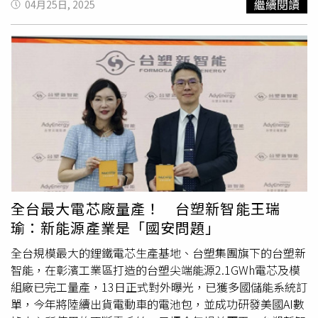
繼續閱讀
04月25日, 2025
展會的主軸。而以此主軸延伸出：ESG載具減碳化多元化、
AI大趨勢及餐飲冷鏈科技三大特色。並由此彙整出一個有別
於傳統商車展的活動且同步舉行不斷電研討座談會，就是要
讓車主們看到一個不一樣的商用車大未來！采埃弗與至晟貿
易聯手參展，也開闢研討會，要讓商用車主們知道零組件的
安全與專業。（圖／2025 商用車大展提供）。ESG、AI、
冷鏈三大特色如果看到這樣的主題，你想到的是運具電動
化，那就太小看主辦單位對「運輸->蛻變」的詮釋。為此，
主辦單位不僅與經濟部產業發展署及工研院合作，讓目前政
府大力推動的MIT電動車成果(包含電動巴士及去年底才完成
的電動
物流車
示範運行計畫等)得以藉由本展會讓國人看到
政府近年來推動的績效及未來商業應用，提昇台灣車主對於
全台最大電芯廠量產！ 台塑新智能王瑞
使用MIT產品的信心。在國際品牌部份，則由德國旗艦品牌
瑜：新能源產業是「國安問題」
MAN擔綱主秀之一，該品牌不僅在耐用度及穩定度上長期受
全台規模最大的鋰鐵電芯生產基地、台塑集團旗下的台塑新
到歐洲市場的高度肯定，近年在淨零轉型新能源車款上更是
智能，在彰濱工業區打造的台塑尖端能源2.1GWh電芯及模
處於領先地位，與本屆展會的主軸契合。除了展示車輛更多
組廠已完工量產，13日正式對外曝光，已獲多國儲能系統訂
新能源車款參與。開幕論壇由台中市交通局陳文政專委與目
單，今年將陸續出貨電動車的電池包，並成功研發美國AI數
前全球氫燃料電池車輛領先的現代汽車對談「智慧交通之成