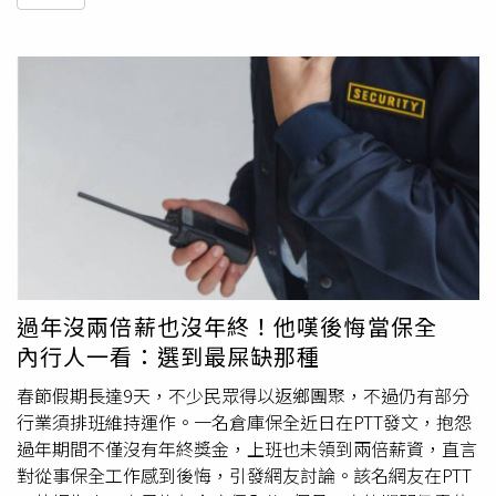
過年沒兩倍薪也沒年終！他嘆後悔當保全
內行人一看：選到最屎缺那種
春節假期長達9天，不少民眾得以返鄉團聚，不過仍有部分
行業須排班維持運作。一名倉庫保全近日在PTT發文，抱怨
過年期間不僅沒有年終獎金，上班也未領到兩倍薪資，直言
對從事保全工作感到後悔，引發網友討論。該名網友在PTT