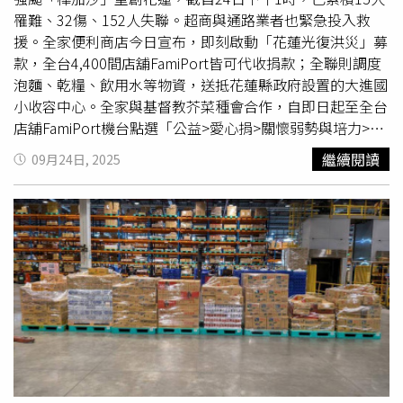
業者24日出動行動購物車，運抵物資到花蓮大進國小。（圖
罹難、32傷、152人失聯。超商與通路業者也緊急投入救
／7-ELEVEN提供）「全家」也將首度出動「Fami Mobi智
援。全家便利商店今日宣布，即刻啟動「花蓮光復洪災」募
慧零售車」，將第一時間於避難所現場公益提供現煮熱食，
款，全台4,400間店舖FamiPort皆可代收捐款；全聯則調度
守護受災居民的基本需求，亦提供代收繳費相關服務。另
泡麵、乾糧、飲用水等物資，送抵花蓮縣政府設置的大進國
外，已緊急調度鄰近店鋪與總部物資，並再出動冷凍
物流
小收容中心。全家與基督教芥菜種會合作，自即日起至全台
車
、常溫
物流車
，載運水、乾糧等民生必需品，由公益團體
店舖FamiPort機台點選「公益>愛心捐>關懷弱勢與培力>基
「基督教芥菜種會」志工於花蓮光復鄉避難所統一發放，提
督教芥菜種會」即可捐款，並將於9月25日零時推出「花蓮
供第一線的關懷。統一超商以人員優先為第一考量，迅速撤
繼續閱讀
09月24日, 2025
光復洪災募款專區」快速鍵。透過全家APP首頁進入「我的
離門市人員至安全地點，同步啟動社會支持服務，立即與花
公益」→「捐$做公益」也能完成捐款。全家強調，所有捐
蓮縣政府、基督教芥菜種會、中華基督教救助協會、一粒麥
款不收手續費，全數交由芥菜種會執行救助。全聯福利中心
子基金會聯絡，串連花蓮當地馬太鞍門市、太巴塱門市、統
則調度鄰近門市及總部物資與
物流車
輛，包含泡麵、乾糧、
一超食代花蓮廠與統昶行銷、捷盟行銷等關係企業，匯聚供
甜粥、礦泉水與拖鞋等，第一時間運送至災區收容中心，協
應商資源包括H2O純水、統一麵包、PH9.0鹼性離子水、阿
助安置受災居民。
Q桶麵、御飯糰、五月花衛生紙，舒敏厚棒抽取衛生紙等餐
食與生活用品馳援災區。