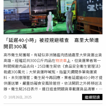
BILLION 系列產品 與 GROWATT 高效能太陽能變流器。
2025台灣國際智慧能源週，盛益晉好能源活動現場業務專
業講解AC充電樁BH-2000。（圖片提供／盛益晉好能源）
其中，BILLION AC-BH2000 智慧交流充電樁 以高功率輸出
與雲端能源管理功能為特色，支援多車同時充電與動態功率
分配，能靈活應對家庭、社區與企業場域的用電需求；外觀
設計簡約俐落，兼具實用與現代美感。針對商用與公共快充
「延遲40小時」被控規避稽查 嘉里大榮遭
應用，盛益晉好推出BEVC-120~240K直流快充樁，採用模
開罰300萬
組化功率設計，可依場域需求擴充至 240kW，並支援國際
主流CCS2與CHAdeMO充電規格。產品內建智慧監控平台，
高市衛生局獲報，有疑似非洲豬瘟肉透過嘉里大榮貨運出貨
可即時掌握設備運行狀態、遠端診斷與維運，有效提升能源
高雄，經確認共300公斤肉品在
物流車
上，但貨運業者第一
使用效率與可靠性。面對大型運輸與高功率需求，旗艦款
時間規避肉品去向，25日衛生局依《食品安全衛生管理法》
BEVC-480K超高速直流快充樁則展現「極速、安全、穩定」
裁處300萬元；大榮貨運昨喊冤，指當天調閱多筆南運資
三大特點，單樁輸出功率高達 480kW，搭載液冷散熱技
料，未刻意隱匿；衛生局今再回應，業者延遲逾40小時才提
術，能長時間維持高載運行，專為電動巴士、
物流車
與高速
供運送單，嚴重妨礙食安風險管控，依法開罰之外將移送法
公路快充站打造，大幅縮短充電時間並降低營運成本。同場
辦。衛生局26日表示，連日追查問題貨車載運貨品清單，嘉
展出的GROWATT MAX 320K-X太陽能變流器，為該品牌在
里大榮昨日仍一度謊稱僅1部車輛有GPS，延遲超過40個小
繼續閱讀
10月26日, 2025
高功率光電領域的旗艦機種。其具備高達98.8%轉換效率與
時才提供運送清單，嚴重妨礙且延宕食安風險管控，目前依
多路 MPPT 設計，MPPT電流80A，全面適配182/210模組；
《食品安全衛生管理法》第47條第11款規定，對嘉里大榮