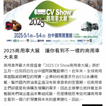
辜嫌駕駛
物流車
將毒品從果園運至屏東潮州一處透天厝，專
案小組見時機成熟，當場埋伏逮捕辜嫌，並同步搜索兩處據
點，拘提楊嫌及沈嫌，4月1日再依供述拘提張嫌。調查局指
出，若此批毒品流入市面，將對國人健康與社會安全造成嚴
重危害，甚至侵蝕國家整體發展。為防堵毒品氾濫，調查局
將持續強化查緝作為，落實「拒毒於彼岸、截毒於關口、緝
毒於內陸」政策目標，積極追查重大毒品犯罪，保障民眾安
全。初估查扣毒品市值高達新臺幣3億元。（圖／翻攝畫
面）
2025商用車大展 讓你看到不一樣的商用車
大未來
商用車界最大年度盛會「2025 CV Show商用車大展」將於
五月一日到四日在台中國際展覽館舉行。近年來，全球商用
車面臨減碳轉型的現實，企業紛紛被要求符合ESG永續規
範，雖然國內燃油車正值沒有新車發表的空窗期，但商用車
主們卻還是有換購及增購的需求，因此主辦單位抱持著並非
著展商們端出產品來集結成展，而是積極思考如何讓商用車
主看到一個介於現實與未來的產業變化，因此
「Transportation🡪Transformation/運輸🡪蛻變」成為這次