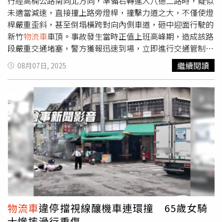
地擴建。從合漿、塗佈、輥分、切捲、組裝、烘烤、注液、
行經高楠公路南向北方向，準備右轉進入八德二路時，疑似
化成，到最終模組封裝與出貨，全程高度自動化、也十分安
未適當減速，直接撞上路旁燈桿，撞擊力道之大，不僅使燈
靜，員工非常少。 要控管粉塵、毛刺、水分三大關鍵因
桿嚴重歪斜，甚至倒塌橫跨對向內側車道，砸中迎面行駛的
素，生產線是無塵潔淨等級，比照半導體產線規格，在恆
新竹
物流車
車頂。事故發生當時正值上班高峰期，造成該路
溫、濕度、安全、生產效率等五大領域做好品質管控。 組
段嚴重交通堵塞，警方獲報迅速到場，立即進行交通管制與
裝好的電池模組，可應用在大型儲能案場、電動大巴、
物流
現場疏導，避免事故現場造成更多車輛塞車或二次事故，經
繼續閱讀
08月07日, 2025
車
等電池包，也可用於美國AI資料中心專用UPS電池系統。
初步調查，雙方駕駛皆無酒駕情形，並且此次意外未造成人
王瑞瑜說，「很多國家已轉向、將主流放在磷酸鋰鐵(LFP)
員傷亡，實屬幸運。警方初步判斷，事故主因是陳姓駕駛未
電池，因為鋰三元(NCM)是不安全的，擔心會爆炸。」但現
在右轉彎時適當減速，導致貨車失控撞擊燈桿，不過詳細肇
在很多技術都掌握在中國大陸，「當台灣也擁有這樣的技
事原因仍需進一步調查確認，是否涉及車輛機械故障或駕駛
術，就是我們的優勢。」 她說，拜訪越南、日本、韓國、
操作問題，皆待後續釐清，事故也提醒駕駛人於轉彎及路況
印度時，很多地方都說想做磷酸鋰鐵，但進入這個產業技
複雜處務必保持適當車速，以保障自身及其他用路人安全。
術、包括設廠，至少三年跑不掉，但過了三年，技術可能又
要跨入下一個世代，像是半固態、固態電池，「所以這個空
檔時期，我們想把台灣當成基地，其他國家有需求的話，我
們可以供應。」台塑新智能的下個目標就是研發固態電池與
回收採礦。（圖／陳曼儂攝）這個廠與明志科大綠能電池研
究中心共同完成「全固態鋰電池試量產線」，目標希望在
物流車
違停擋視線釀機車連環撞 65歲女騎
2027年6月前完成量產準備。 業內人士跟CTWANT記者表
士慘摔滑行重傷