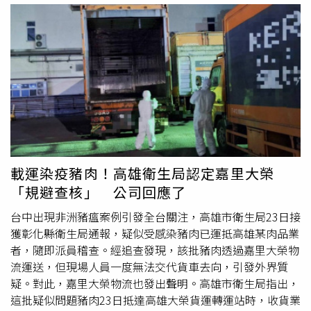
同時擁有組串檢測及I/V曲綫掃描，精確定位異常組串，
裁罰300萬，並移送地檢署偵辦。衛生局指出，23日傍晚追
IP66防護等級，可適應各類不同環境，適用於大型電廠、工
查彰化業者問題豬肉運抵大寮大發營業所後，高市衛生局長
商屋頂及社區型案場。盛益晉好能源表示，此次與
黃志中親自到場指揮防疫，當場詢問業者貨車上物品清單，
GROWATT聯合參展，不僅展示雙方在光電、儲能與充電領
業者當日不僅延遲至少1.5小時才吐實大貨車位置，還謊稱
域的最新成果，也象徵 台灣綠能產業邁入跨界整合的新階
車上僅有問題豬肉及蝦子。昨在衛生局出具公文要求提供2
段。公司未來將持續深化光儲充整合技術，結合智慧能源管
部貨車GPS，以釐清2車上所有載運貨物匡列接觸風險時，
理平台，推動綠能場域的數位化與自動化，協助企業實現淨
一開始稱僅小貨車裝設，直至稽查員追問始吐實交出2車
零轉型與永續目標。盛益晉好邀請業界夥伴與民眾於展期間
GPS資料，確認當日大貨車上載運674件冷鏈及其他貨品，
蒞臨K0615a攤位參觀交流，體驗光儲充一體化的創新應
分送至高雄12個行政區，隨即啟動全面回收疑似汙染貨物並
用，共同見證智慧綠能的未來。
集中送焚化爐銷毀。針對嘉里大榮謊稱貨車載運貨品項目、
載運染疫豬肉！高雄衛生局認定嘉里大榮
妨礙規避調查提供GPS等多項嚴重妨礙而延宕食安管控行
「規避查核」 公司回應了
為，恐造成高雄市食安風險增加，衛生局除依法開罰之外，
因業者行為涉及散布病菌，對公共安全有重大影響，將移送
台中出現非洲豬瘟案例引發全台關注，高雄市衛生局23日接
地檢署偵辦。
獲彰化縣衛生局通報，疑似受感染豬肉已運抵高雄某肉品業
者，隨即派員稽查。經追查發現，該批豬肉透過嘉里大榮物
流運送，但現場人員一度無法交代貨車去向，引發外界質
疑。對此，嘉里大榮物流也發出聲明。高雄市衛生局指出，
這批疑似問題豬肉23日抵達高雄大榮貨運轉運站時，收貨業