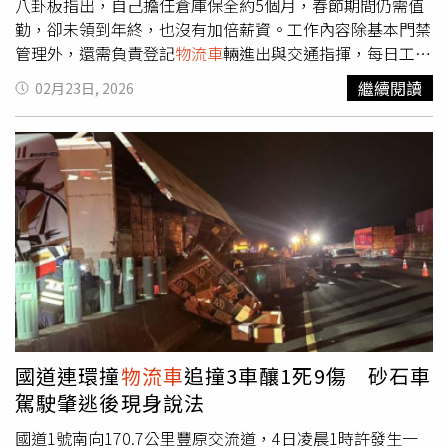
八卦板指出，自己擔任倉庫保全約5個月，春節期間仍需值
勤，卻未領到年終，也沒有加倍薪資。工作內容除基本門禁
管理外，還需負責登記
物流車
輛進出與交通指揮，每日工時
長達12小時。儘管實領薪資約3萬8，他仍認為整體勞務負
繼續閱讀
02月23日, 2026
擔偏重，直言「很後悔當保全」，並透露有意盡快轉職。貼
文曝光後引發熱議。有網友留言表示，「你這工時和薪水，
不如跑外送應該輕鬆破四萬」、「除夕那幾天沒兩倍可以檢
舉啊」、「你去超商大夜班還沒那麼慘」、「做一休一嗎？
沒有的話繼續做太傻了」、「基本工資都30K起跳了，你上
12小時才38K」、「你是大7小6的，那時薪不就不到150，
趕快換間保全吧，領4萬多的那種」、「桃園隨便找個二休
二的作業員，都比這強吧」、「12小時實拿三萬八有點
低」。也有自稱曾任保全的網友分析，「你這個明顯就是保
全+倉管，最屎缺的那種，要當保全絕對不去傳產」、「不
是保全都可以躺平的，要躺平要看單位、福利、地點，你選
到屎點當然屎」、「社區保全爽多了，供你參考」、「我們
國道連環撞
物流車
追撞3車釀1死9傷 砂石車
社區會給保全年終半個月咧」、「你這是保全中最屎的，不
駕駛肇逃後現身說法
如隨便找個打工時薪也有200」、「你挑錯缺了吧，保全就
是要爽，還挑累的」。
國道1號南向170.7公里豐原交流道，4日凌晨1時許發生一