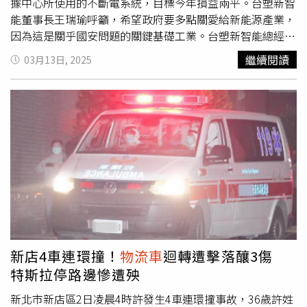
據中心所使用的不斷電系統，目標今年損益兩平。台塑新智
效vs.氫能載具的特色」不僅整合近年台中市政府交通局幾
能董事長王瑞瑜呼籲，希望政府要多點關愛給新能源產業，
項智慧運輸政策大幅提升交通安全外也甚至以手機電子化交
因為這是關乎國安問題的關鍵基礎工業。台塑新智能總經理
通的便捷；而對談的現代汽車是目前全球最領先氫能車款研
劉慧啓表示，其實台塑集團創辦人王永慶，早在1998年就
發製造單位，更因應參觀學校要求希望讓學子多了解氫燃料
繼續閱讀
03月13日, 2025
注意到電動車市場，因此鴨子划水了很久，還有明志科技大
電池車的發展及未來性。此外，五月二日上午邀請清華大學
學一起研究，這座彰濱電芯及模組廠去年12月開始量產，目
永續學院副院長范建得教授以研討會方式，與戴姆勒賓士卡
前產能利用率七成，有些訂單已能看到明年上半年，因為我
車總監林日尉對談低碳城市及車廠貫徹ESG的及對社會的影
們生產的電池有高倍率的充放電能力，有些電動大巴業者都
響，來讓運輸頭家了解ESG正在改變你我的生活。AI對商用
在等本土生產的電芯，已開始小量出貨，電動
物流車
業者也
車的產業的影響在展會中幾乎無所不在，冷鏈協會與工研院
已下測試單。「我們不只是做電池，而是新能源產業鏈。」
合作研討會「AI對運輸業影響」；中華汽車與威剛科技則在
劉慧啓表示，除了從電芯八大製程「合漿、塗佈、輥分、切
5/3下午研討會分享「電動
物流車
示範推動成果 vs. AI應
捲、組裝、烘烤、注液、化成」到最終模組封裝與出貨，全
用」。會場上AI將時不時地出現不同的攤位上，例如：帷享
程台灣製造、且高度自動化，也已買下附近24.83公頃的
科技展出的「BSD 盲區監測系統」專為商用車及大型車輛
地，預計5到9年再投入400億元，做5GWh以上的電芯廠、
設計，運用 AI 識別技術，並與雷達深度融合，精準識別道
殼體廠、模組廠、以及正極材料與其他金屬加工處理廠，從
路 VRU。艾達車用電子展出的「四路/八路AI錄影監控系
原料到回收都能做。因應固態電池可能在2030年實現，王
統」，不但有AI應用，還具有耐高溫(最高可達80℃)、鏡頭
新店4車連環撞！
物流車
迴轉遭擊落釀3傷
瑞瑜表示，也會持續投入資源在明志科技大學啟動研發計
組合可以任意搭配不需要組合、硬碟安裝超方便。至於還有
特斯拉停路邊慘遭殃
畫，預計會直接從磷酸鋰鐵跨入新世代的固態電池與半固態
哪些AI應用，如何幫商用車主促進效能更有競爭力，就請來
電池領域。王瑞瑜表示，過去幾年，台灣平均每年都要從國
新北市新店區2日凌晨4時許發生4車連環撞事故，36歲許姓
展會一探究竟。以往商用車大展與冷鏈協會的合作向來以冷