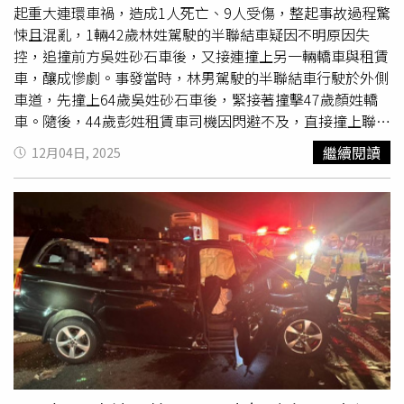
起重大連環車禍，造成1人死亡、9人受傷，整起事故過程驚
悚且混亂，1輛42歲林姓駕駛的半聯結車疑因不明原因失
控，追撞前方吳姓砂石車後，又接連撞上另一輛轎車與租賃
車，釀成慘劇。事發當時，林男駕駛的半聯結車行駛於外側
車道，先撞上64歲吳姓砂石車後，緊接著撞擊47歲顏姓轎
車。隨後，44歲彭姓租賃車司機因閃避不及，直接撞上聯結
車車尾，造成彭男頸部當場重創，送醫急救後仍宣告不治，
繼續閱讀
12月04日, 2025
現場還造成多人受傷，送醫治療，事故現場一度交通壅塞，
警方緊急封閉事故路段處理。事故發生後，吳姓砂石車駕駛
竟未留在現場，涉嫌肇事逃逸，經警方追查，吳男於上午到
案說明，他表示當時並未發現自己遭到追撞，因此未留在現
場。警方表示，仍將進一步調查砂石車後車斗的損毀痕跡及
其他目擊者證詞，以釐清事故責任及詳細經過。