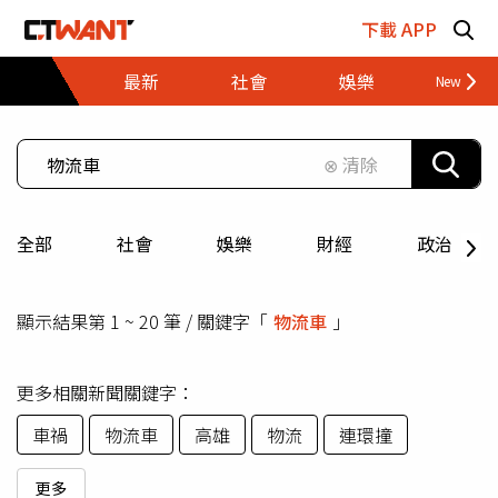
跳至主要內容區塊
下載 APP
最新
社會
娛樂
財經
⊗ 清除
全部
社會
娛樂
財經
政治
顯示結果第 1 ~ 20 筆 / 關鍵字「
物流車
」
更多相關新聞關鍵字：
車禍
物流車
高雄
物流
連環撞
更多