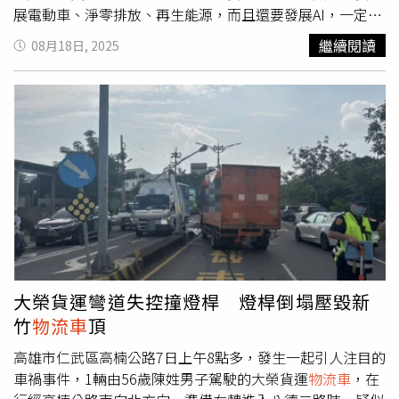
展電動車、淨零排放、再生能源，而且還要發展AI，一定要
有電。」在白色、巨大的風力發電葉片有力地旋轉下，台塑
繼續閱讀
08月18日, 2025
新智能董事長王瑞瑜堅定地跟CTWANT記者說。 這裡是位
於彰濱工業區、台塑新智能打造的台塑尖端能源2.1GWh電
芯及模組廠，2023年動工，今年正式完工且量產，是目前
全台規模最大的鋰鐵電芯生產基地，也剛拿到台灣EEWH黃
金級綠建築認證。 其實台塑創辦人、經營之神王永慶早在
30年前已預見到石油危機，看好新能源會取代化石燃料，
1996年投資美國的電池公司，想研究電動車，但受限於當
時主流鎳氫電池的舊技術，直到2008年接觸到鋰鐵電池與
正極材料的研發，才啟動這場電池大計。 王永慶的女兒王
瑞瑜看著父親的一步一腳印，下決心要好好深耕這領域，花
十幾年磨一劍，且要做的不只是電池芯，下一步是號稱「電
動車聖杯」的固態電池技術，以及回收鋰電池再製的「城市
大榮貨運彎道失控撞燈桿 燈桿倒塌壓毀新
採礦」。台塑尖端能源2.1GWh電芯及模組廠全程高度自動
竹
物流車
頂
化。（圖／陳曼儂攝）CTWANT記者實際開箱這座全台規模
最大的鋰鐵電芯生產基地，這個占地約６公頃、投資逾160
高雄市仁武區高楠公路7日上午8點多，發生一起引人注目的
億元的新工廠，預計未來5到9年，會再投入超過400億元買
車禍事件，1輛由56歲陳姓男子駕駛的大榮貨運
物流車
，在