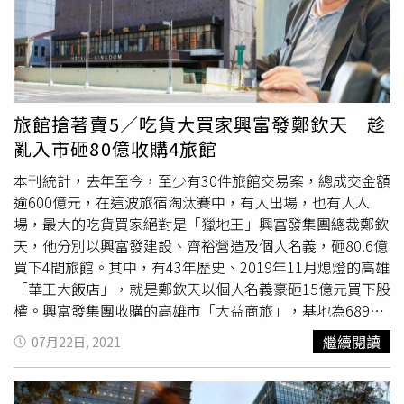
出，又隨著陸客不來而陷入困境，如今更被新冠疫情打入絕
境，全台3400家旅館及9900家民宿無一倖免。過去每到周
末墾丁大街人聲鼎沸，民宿如雨後春筍冒出，但疫情爆發
後，不少業者選擇停業出場。（圖／報系資料庫）「北市
600家旅館中有300家是租的，估計目前有100間是欠房租欠
薪水的『爛尾』，房東剉咧等！」北市旅館公會理事長韋建
旅館搶著賣5／吃貨大買家興富發鄭欽天 趁
華表示，已有逾50位房東由於房客繳不出租金或失聯，找上
亂入市砸80億收購4旅館
公會協助頂讓物件，公會儼然成了仲介機構，其中以新崛起
的文創旅店最多。當然，最慘的還是被迫出售物業的旅宿業
本刊統計，去年至今，至少有30件旅館交易案，總成交金額
者。「前幾年陸客不來，（旅宿業者）只是想著賣或還在評
逾600億元，在這波旅宿淘汰賽中，有人出場，也有人入
估；去年國境封閉後，即便政府祭出旅遊補助，也不會有人
場，最大的吃貨買家絕對是「獵地王」興富發集團總裁鄭欽
想要住進都會區的飯店或汽車旅館，市場上愈來愈多旅館搶
天，他分別以興富發建設、齊裕營造及個人名義，砸80.6億
售。」一名旅宿業者苦笑，經營時要競爭，現在「僧多粥
買下4間旅館。其中，有43年歷史、2019年11月熄燈的高雄
少」連出售也要搶著脫手。除了在高雄買下飯店，興富發集
「華王大飯店」，就是鄭欽天以個人名義豪砸15億元買下股
團總裁鄭欽天也在台中七期吃下汽車旅館，成為旅館轉手潮
權。興富發集團收購的高雄市「大益商旅」，基地為689
中的大買家。（圖／張文玠、馬景平攝）在這輪旅宿業生存
坪，未來將整合相鄰的100至200坪土地，一同改建成商
繼續閱讀
07月22日, 2021
戰中，老牌亞士都飯店吳景聰家族選擇退出，「迪化街大帳
辦，作為該集團的高雄新總部大樓。另2筆交易則是位在台
房」李方集團趁著SARS疫情打造的百億飯店王國，如今卻
中七期精華地段的汽車旅館，開發利益可期。興富發發言人
不敵新冠疫情而紛紛求售。「獵地王」興富發集團總裁鄭欽
廖昭雄表示，4個案子無明確推案時程，目前華王大飯店正