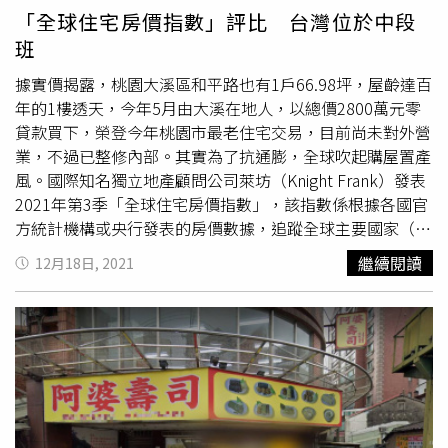
彈琴時的住處，當時照片中僅看見客廳擺了1台鋼琴和1面大
「全球住宅房價指數」評比 台灣位於中段
鏡子，管線甚至外露，被粉絲虧是「家徒四壁」，而王力宏
班
婚後就把房子留給母親李明珠居住，據最新地籍資料，國庭
是登記在「宏聲藝人經紀公司」名下，公司負責人為李明
據實價揭露，桃園大溪區和平路也有1戶66.98坪，屋齡達百
珠。據大家房屋企畫研究室副理郎美囡表示，國庭位在台北
年的1樓透天，今年5月由大溪在地人，以總價2800萬元零
市中正區忠孝東路上，屋齡16年，一層三戶，坪數規劃在
貸款買下，榮登今年桃園市最老住宅交易，目前尚未對外營
75坪左右，緊鄰華山文創園區和捷運善導寺站機能佳，
業，不過已整修內部。其實為了抗通膨，全球吹起購屋置產
2006年公開銷售時，單坪約60萬元上下，15年來成交均價
風。國際知名獨立地產顧問公司萊坊（Knight Frank）發表
約110萬元，房價已增值8成，除了王力宏外，傳出王世均
2021年第3季「全球住宅房價指數」，該指數係根據各國官
和洪曉蕾夫婦也曾擁有一戶。王力宏過去為北市忠孝東路豪
方統計機構或央行發表的房價數據，追蹤全球主要國家（或
宅「國庭」的知名住戶，之後傳出給李母家人居住。（圖／
區域）的住宅價格表現。截至2021年9月的1年內，全球主
繼續閱讀
12月18日, 2021
翻攝自GoogleMap）王力宏當時以單坪67萬元購入，根據
要的56個國家及區域之房價平均年增率高達9.4％，較上季
試算，豪宅非面向忠孝東路，房屋74坪以單坪100萬元計
增幅微增0.2％，僅有馬來西亞及摩洛哥小跌，其中更有
算，加上3個車位，每個車位約350萬元，估計總價值約
48％的國家及區域房價年增率超過10％。土耳其以年增率
8500萬元。當時王力宏購入時房價僅現在的一半，總價近
35.5％的驚人數字穩坐全球首位，南韓、紐西蘭、瑞典、澳
5000萬元，郎美囡也表示，國庭的房價15年前屬北市高價
洲等國分居第2到第5名。國人較熟悉的美國漲幅也有
位，顯見金字塔頂端的買家偏好指標地段豪宅，除了機能和
18.7％、加拿大17.3％、德國12.5％、英國11.8％、日本
建設性，保值以及成長空間也是這些買家關注的重點。
8.9％、新加坡7.5％、香港3.8％、中國3.2％。然而有鑑於
今年各國通貨膨漲程度不一，扣除通膨因子後，土耳其房價