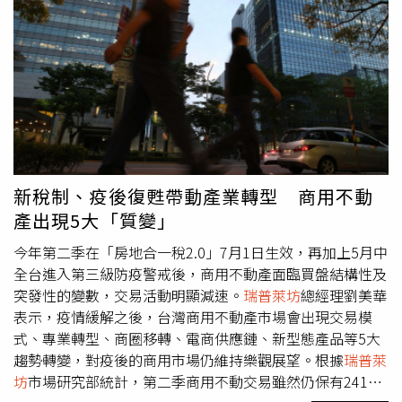
天則趁勢入場，共砸80.6億元收購4家旅館，成了吃貨王，
拆除中，將改建成海景住宅大樓，「如果有推案也是明年，
隨著解封日近，旅宿業新一輪競賽即將登場！
另外2個汽車旅館還在規劃中，以住宅規劃為主。」台中七
期過去有超過15家以上的汽車旅館，經多年來建商搶地瓜
分，加上興富發今年買下樺品居等，仍營業的已寥寥無幾。
（圖／張文玠攝）近年旅館市場萎縮，房地產景氣卻大好，
在此消彼長下，加上政府推動都更獎勵容積，不少老牌飯店
選擇歇業著手改建，經營倦怠的業者就帶著獎勵容積的嫁妝
出售，希望賣個好價錢。「老飯店維修成本高，整修不划
算，雖已無競爭力，但因擁有絕佳地段，基地面積夠大賣相
新稅制、疫後復甦帶動產業轉型 商用不動
好，願意承接的必定是看好未來開發價值。」
瑞普萊坊
市場
產出現5大「質變」
研究暨顧問部總監黃舒衛指出，要在精華地段取得單一產權
物件相當困難，而旅館物件能一次收購，省時又省力，即便
今年第二季在「房地合一稅2.0」7月1日生效，再加上5月中
開價動輒上億元起跳，也依舊是超級投資客與建商獵地的目
全台進入第三級防疫警戒後，商用不動產面臨買盤結構性及
標，而位於各地重劃區的汽車旅館物件，更是長期養地易拆
突發性的變數，交易活動明顯減速。
瑞普萊坊
總經理劉美華
易建的肥美獵物。黃舒衛表示，經歷陸客不來、三級警戒等
表示，疫情緩解之後，台灣商用不動產市場會出現交易模
衝擊，不少旅宿業者見養地成熟，趁機變現。（圖／業者提
式、專業轉型、商圈移轉、電商供應鏈、新型態產品等5大
供）根據交易紀錄可發現，成交案件約有一半是位於成熟重
趨勢轉變，對疫後的商用市場仍維持樂觀展望。根據
瑞普萊
劃區的汽車旅館，「這些都是長期養地，看到時機成熟選擇
坊
市場研究部統計，第二季商用不動交易雖然仍保有241億