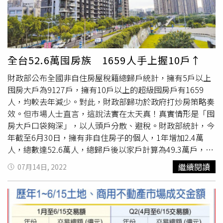
中牽線，仙妮蕾德創辦人陳得福於三拍進場，70億元拿下並
先後更名「台北盛世王朝飯店」「台北王朝大酒店」，不過
在北市新飯店興起環伺下，王朝從主流退居二線品牌，多接
待團體客為主，始終難拉抬房價與營收。2009年，富邦人
壽以100億元買下環亞百貨大樓1300多坪，約14個樓層，並
全台52.6萬囤房族 1659人手上握10戶↑
持續整合各樓層。由於微風南京（原環亞百貨）和王朝共用
財政部公布全國非自住房屋稅籍總歸戶統計，擁有5戶以上
地下室與建照，富邦人壽若再拿下王朝後，更有利於日後坐
囤房大戶為9127戶，擁有10戶以上的超級囤房戶有1659
享都更整合改建的增值利益。因此外傳，富邦人壽早就在
人，均較去年減少。對此，財政部歸功於政府打炒房策略奏
2020年之前多次向仙妮蕾德洽談收購王朝的意願，開價一
效。但巿場人士直言，這說法實在太天真！真實情形是「囤
度來到300億元之上，不過陳得福皆未答應，最終於2020年
房大戶口袋夠深」，以人頭戶分散、避稅。財政部統計，今
7月拍板成交，富邦人壽砸268億元買下王朝。外界推測，
年截至6月30日，擁有非自住房子的個人，1年增加2.4萬
疫情讓直銷與飯店兩大事業未來市況不明，因此陳得福轉念
人，總數達52.6萬人，總歸戶後以家戶計算為49.3萬戶，也
願持有現金便於周轉。仙妮蕾德創辦人陳得福（右）與寒舍
較2021年的47萬戶增加。不過擁有10戶以上的家戶數約
集團創辦人蔡辰洋（左）關係密切，2002年陳得福曾替蔡
繼續閱讀
07月14日, 2022
2110戶，5戶以上的家戶1萬2508戶，都比去年少。景文科
辰洋爭奪太平洋SOGO經營權，2006年蔡辰洋牽線陳得福從
技大學財務金融系副教授章定煊表示，國人喜歡投資不動
法拍市場中買下環亞飯店。（圖／報系資料庫）表面上看起
產，一般民眾買不起大房子，就轉投資在小坪數或小套房
來陳得福大賺近200億元，實則簽訂售後回租條款，租約至
上，所以擁有非自住房屋的人數一直增加。不過，囤房大戶
2027年、年租金5.6億元，不論經營好壞，陳得福都得備好
減少並不代表地方政府採行「囤房稅」政策有效果。住商不
近40億元租金回繳給富邦人壽。知情人士就透露，王朝疫情