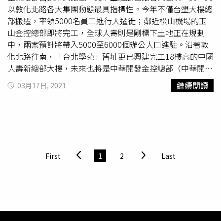
人壽也因供集團使用，全屬自用，因此無法緩解租金漲、空
畫；敦北過南京東路，還有已完成都更的台北金融中心，華
以敦化北路各大集團動態最具指標性。今年不僅台塑大樓總
置跌的供不應求結果，間接帶動辦公需求往東移動的趨勢。
塑大樓、國際大樓也已分別改建成住商混和大樓「華固敦
部搬遷，率領5000名員工進行大遷徙；鄰近松山機場的玉
劉美華解釋，上半年雙北市的商辦、廠辦交易總金額約294
品」及純住豪宅「華固名鑄」，及去年底才獲得北市核准危
山金控總部即將完工，全球人壽則是剛標下土地正在規劃
億元，但發生在松山、內湖、南港、汐止就佔了85%。根據
老重建的蘇黎世產險大樓同樣改建在即，敦化北路沿線近年
中，兩案預計將帶入5000至6000個辦公人口進駐。沿著敦
最新的調查，51%的亞太區未來3年內有搬遷總部的計畫，
就有多達10個大樓都更及地上權案陸續進行。黃舒衛分析，
化北路往南，「台北學苑」舊址更已興建完工18樓高的中國
顯見受到成本、招募、防疫的需求強，未來辦公板塊將出現
擁有千億開發價值的台塑都更案，是敦化北路邁向A辦聚落
人壽新總部大樓，未來也將是中華開發金控總部（中華開發
分散及挪移。第四，強化電商供應鏈布局。光是電商平台三
的最後一哩路，加上「台北華爾街」南京東、西路的辦公大
金控為中國人壽持股過半的大股東）。2013年，中國人壽
繼續閱讀
03月17日, 2021
大龍頭粗估自建倉儲就超過20萬坪，今年預計還會增加1到
樓同步翻新，「南京東路與敦化北路串起的十字辦公軸帶，
以近142億元，標下這塊基地廣達4052坪的70年地上權，原
2成的急單需求，再加上大型第三方物流增加、升級倉儲面
將是台北A辦新聚落。」(續)
瑞普萊坊
市場研究暨顧問部總
訂去年第四季進行喬遷。中華開發金控大股東、辜家二少辜
積，乃至電商物流建立倉儲，從上游到下游、從平台到終
監黃舒衛表示，未來以南京敦北為中心的十字軸線，將成為
仲瑩的「完美性格」，對新總部的裝潢給了不少建議，原定
端，都產生極大的投資需求。目前電商產業僅占台灣整體零
商辦新聚落中心，其中松山機場周邊的街廓面貌改變最大。
去年第四季辦公室喬遷，預計今年第三季才進行。（圖／馬
售銷售額的 13%，遠低於韓國 36%、中國 27%，因此物
（圖／馬景平攝）A辦是啥咪一般而言，辦公大樓物件分為
景平攝、報系資料庫）「因為中華開發金控大股東、辜家二
流、倉儲的疫後需求中長期會出現倍數增長。第五，新型態
A、B、C等層級。其中最頂級的A級辦公大樓簡稱「A辦」，
少辜仲瑩 『凡事盡求完美』，對總部的裝潢與游泳池等規
First
1
2
Last
產品將成為投資亮點。劉美華表示，疫情裂解原來的生產、
需符合位處辦公商圈、全棟商業使用、產權集中、物業管理
劃給了不少建議；據說靠近敦化北路的一層樓將作為餐廳使
服務關係，也更凸現空間服務的專業化，因此包括資料中
條件良好、屋齡新、單層面積300坪以上及單坪租金2,500
用。預計今年第三季，中國人壽與中華開發金控的5000名
心、中央廚房、雲端廚房、無人商店、分享辦公室、租賃住
元以上等條件。
員工就會進駐！」一名知情人士表示。一位中華開發金控員
宅、安養中心、防疫旅館等，透過物聯網連結，並完成分散
工則說：「很期待搬入新大樓，一來接近敦北商圈，二來新
風險，將會成為後疫情或是疫情流感化時代的重要服務設施
總部是整棟透明的綠建築。」中華開發金控以每坪月租