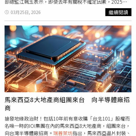
部總監江珮玉表示，即使去年有關稅不確定因素，2025年A
級辦公室租金仍有2.7%的成長。其中，光南山廣場在Q4就
繼續閱讀
03月25日, 2026
去化約5,000坪，去年科技、新創、軟體業都有需求落實，
使得去年全年去化2.7萬坪。不過未來在2026~2030年台北
市中心商業區（CBD）預計將有43.2萬坪新供給釋出，對市
場仍有衝擊。她進一步解釋，目前A辦平均屋齡來到21年，
舊A辦一定會淘汰，使租賃市場出現舊換新的動能，像是施
華洛世奇台灣分公司就從中山北路的互助營造大樓搬到
2025年完工的新光華山金融中心。而在新辦公大樓的大量
供給下，預期租金天花板也將再突破。以信義計畫區來說，
南山人壽新開發案A26與A21已進行預招租，以及富邦人壽
大樓A25持續出租，這幾乎將是信義計畫區最後的新辦公大
樓開發案，因此在區位的優勢下，將有訂價優勢。不過危機
也是轉機，雖然房東的定價能力將依據大樓的區位、品質與
馬來西亞8大地產商組團來台 向半導體廠招
租賃條件來決定；但同樣的，企業也可利用大量釋出的新供
商
給進行搬遷談判，實現「質感躍升」，辦公室市場也從近幾
年的「房東市場」轉為「租客市場」。由於供給大幅增加，
搶發地緣政治財！包括10年前有意收購「台北101」股權而
市場將形成兩極化，具有綠色認證的頂級A辦，將有較高的
名噪一時的IOI集團在內的馬來西亞8大地產商，組團來台，
競爭力及租金定價，而屋齡超過25年且無設備升級的舊辦公
向台灣半導體廠招商。
瑞普萊坊
指出，馬來西亞晶片封裝、