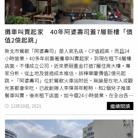
年增率則大減至15.9％落到第四名，取而代之由南韓以
23.9％的增幅出線，成為2021Q3全球房價漲幅之最，其次
為瑞典的17.8％、紐西蘭的17.0％。台灣在不考量通膨時，
位居全球第30名，屬於中後段班，但將通膨率扣除，則以年
攤車叫賣起家 40年阿婆壽司蓋7層新樓「價
增率6.9％來到全球第23名的中段班。
瑞普萊坊
市場研究總
值2億起跳」
監黃舒衛表示，台灣房市受資金面、產業面、成本面等三駕
馬車帶動，市況沸騰。不過，從央行最新的消費貸款餘額成
新北市鶯歌「阿婆壽司」是人氣名店，CP值超高，而且24
長趨勢來看，新增住宅貸款年增率從今年6月的10.42％降到
小時營業，40多年前靠著攤車叫賣起家，到現在租下4層樓
10月的9.37％，建築融資也從今年初的18.7％降到
店面，不僅成立公司，近來更砸重金打造7層住商大樓。專
15.25％，顯見資金潮雖然洶湧，但選擇性信用管制已然發
家分析，從土地及營造成本推估，該棟華廈價值2億元起
力。
跳。「阿婆壽司」位於鶯歌火車站附近，無論是在地人或觀
光客都會來吃，已故創辦人李陳英年輕時，和2個兒子推車
餐車叫賣，後來租下店面，如今還24小時營業，在全台各地
也可以發現其分店。近期以公司名義，將在建國路打造7層
繼續閱讀
12月10日, 2021
樓的住商大樓。根據建照資料，該棟建築為地上7層、地下2
層大樓，總工程造價為2705萬9000元，2019年9月9日動
工，原本預計今年10月完工，但目前還在施工，新北建照自
動展延2年，最晚可望在2023年完工。「阿婆壽司」店面未