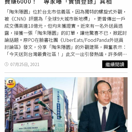
費賺6000！ 專家曝「實價登錄」真相
台塑說法，都更申請流程重跑預計將費時50個月，盼以
要1至2年的醞釀期，才會在實質申請上見效，像台塑都更案
100％住戶支持爭取縮減流程，總部搬遷時程順延至2023年
產權整合較具共識、反應速度快的案子相對具優勢。鑫建築
「陶朱隱園」位於台北市信義區，因為獨特的螺旋式外觀，
後的合宜時點。根據推算，台塑都更案最快2028年新大樓
執行長許峻豪認為，容積獎勵固然能增加誘因，但該有的代
被《CNN》評選為「全球9大城市新地標」，更曾傳出一戶
才可能完工，屆時市場價值將更為可觀。
瑞普萊坊
市場研究
拆魄力或是抑制大開口地主的稅負規定，都應該同時要有配
成交價高達18億元，但均未獲證實。近來有一名外送員透
部總監黃舒衛估計，台塑都更案使用「都更條例」修正新案
套措施。（圖／本刊資料室、馬景平攝）不僅如此，本月4
露，接獲一張「陶朱隱園」的訂單，讓他驚喜不已，掀起討
後，爭取到的容積獎勵將增加3600坪，等同銷售面積約
日內政部會議通過，耐震力未達現行標準的1/3，地方政府
論話題。原PO在臉書社團《UberEats/FoodPanda外送員
5000多坪，換算市值多了100億元。（圖／馬景平攝）
可強拆，不限定中高樓建築，一般老舊公寓也能有1.3倍的
討論區》發文，分享「陶朱隱園」的外觀建築，興奮表示：
容積獎勵，預計年底前可發布實施。據了解，不少業者都重
「今天送到台灣最貴社區！」此文一出引發熱議，許多網友
新精算，希望爭取更多的容積獎勵。不只業者見獵心喜，還
紛紛好奇：「小費給多少？」、「是不是會說幫我送上樓，
繼續閱讀
07月25日, 2021
在整合中的同意戶，也可能翻盤。「地主們也不是省油的
車子直接騎到B2坐車梯上來？」、「光小費就賺個6000
燈，看到容積獎勵的提升，也想要得到更好的分配條件，往
吧！」、「送餐經過都會覺得這棟真的很特別」。外傳陶朱
往導致改建案一拖就是十餘載歲月。」對於「都更條例」
隱園一戶要價18億。（圖／報系資料照）不少同行也跳出來
1998年成立以來歷經9次修法，是否真正鼓勵危險或老舊公
分享曾經送到該社區的經驗，其中一人還貼出訂單明細，只
寓加速改建，鑫建築執行長許峻豪持保留態度。他認為，容
見備註欄寫著「陶朱隱園，大門口，有警衛，請打電話」，
積獎勵固然能增加誘因，但該有的代拆魄力或是抑制大開口
餐點內容是總共261元的手搖飲，不過有其他外送員直言
地主的稅負規定，都應該同時要有配套措施，才能讓改建同
「目前沒成交過，送過去只有保全叫餐」。針對疑問，原
意戶能有新家可歸。「本來是希望當成改建的誘因，但已經
PO也解答，當天的確不是住戶訂單，而是保全人員。其他
要改建的、不需要在外力鼓勵的，反而賺得快又多。」
瑞普
外送員分享經驗。（圖／翻攝自UberEats/FoodPanda外送
萊坊
市場研究部總監黃舒衛表示，獎勵持續加碼之下，確實
員討論區）另根據《民視新聞》報導，在7月改版的實價登