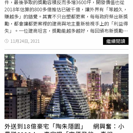
大樓，而當時估計都更新大樓的開發成本為120億元，經估
件，最後爭取的獎勵容積反而多增3600坪，開發價值也從
算未來開發價值約800億元；時至今日，台塑預估在原物料
2018年估算的800多億推估已破千億，讓外界有「等越久，
上漲、空間增加情況下，未來營建成本將來到160~180億
賺越多」的錯覺。其實不只台塑都更案，每每政府祭出新獎
元，甚至突破200億元水準，不過造價漲，房價也跟著看
勵，都會讓都更案裡的建商與地主重新檢視手上的「利益得
漲，未來開發價值已突破千億。根據
瑞普萊坊
市場研究部總
失」。一位建商坦言，獎勵能越多越好，每回頒布新獎勵，
監黃舒衛試算，「若是以目前頂級商辦每坪造價30萬，及每
如果差很多，當然會重新申請，不然成本一直漲，只有地主
繼續閱讀
11月24日, 2021
坪150~180萬行情計算，多出來的3600坪容積，營造成本
享受房價的漲幅，又不用負擔成本。「都更條例」2019年
增加約10億，但單看舊法轉新法，容積增加、區域預售價又
大翻修，為解決整合實務困境，特別強調獎勵的明確化，除
站上200萬，以市場銷售面積來算，立馬就多了百億價
了訂定各種建築容積獎勵的計算方式及申請條件外，還新增
值。」一名台塑員工表示，「台塑大樓沒有結構安全上的問
完整街廓或土地面積達一定規模、結構堪慮建築、智慧建
題，本來就不急著搬，既然有新的修正法案能爭取更多容積
築、無障礙環境設計、耐震設計等獎勵項目。然而今年5月
率、蓋的空間更大，當然選擇有利的條件進行。」台塑總部
再度放寬，實施容積管制前的中高樓層以上建築得以原建築
大樓1980年由台塑集團已逝創辦人「經營之神」王永慶興
容積1.2倍，危險建築得以原建築容積1.3倍。根據台北市都
建，2014年以辦公空間使用率低、開放性差為由盼能都
更處統計，民間提出更改都更計畫申請重公展的12案中，有
更，雖然產權相對單純，但都更過程卻是一波三折。首先是
11件是受到2019年「都市更新條例」修法中央祭出容積獎
碰上，自家人王家第二代的周俊雄（王永慶外甥）憂慮，搬
勵誘因後重新變更計畫，目前僅台塑都更案是依今年5月
離「起家厝」會壞了風水，遲遲不肯蓋章同意，後來又碰上
「都市更新條例」修法再加碼容獎而重新再遞件申請。台北
北市府對企業自辦都更的審議態度趨嚴。如今又看上「都市
市都更處主秘謝明同表示，容積獎勵增加，相對與地主的協
外送到18億豪宅「陶朱隱園」 網興奮：小
更新條例」修正新案祭出的容積獎勵，都更再度延宕，根據
議與分配條件也會跟著改變，需要一段時間再協商，通常需