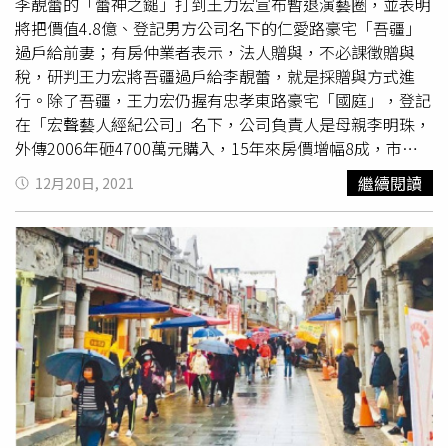
「礁溪這麼小的地方卻有70公頃的重劃區，同時又吸引各大
相對人為生醫貳基金有限合夥人的中國人壽，交易金額逾
李靚蕾的「蕾神之鎚」打到王力宏宣布暫退演藝圈，並表明
企業集團爭相投資，全台獨有。」（圖／黃舒衛提供）
1.33億元，預計處分損失為1,486.4萬元。
將把價值4.8億、登記男方公司名下的仁愛路豪宅「吾疆」
過戶給前妻；有房仲業者表示，法人贈與，不必課徵贈與
稅，研判王力宏將吾疆過戶給李靚蕾，就是採贈與方式進
行。除了吾疆，王力宏仍握有忠孝東路豪宅「國庭」，登記
在「宏聲藝人經紀公司」名下，公司負責人是母親李明珠，
外傳2006年砸4700萬元購入，15年來房價增幅8成，市價
約8500萬元。王力宏於2015年就入住「吾疆」，不過當年
繼續閱讀
12月20日, 2021
因價格談不攏，索性「以租代買」，直到2017年才正式以4
億現金購入。（圖／報系資料庫）根據
瑞普萊坊
市場研究部
總監黃舒衛指出，吾疆是登記在王力宏的「宏聲文化」公司
名下，王力宏表明將吾疆過戶給李靚蕾，法人持有不動產，
有時會以股權買賣進行產權轉移，不過，若法人贈與不必課
徵贈與稅，研判王力宏將豪宅過戶給前妻，會直接採贈與方
式進行。「吾疆」一層一戶，客廳具有20米大面寬景觀窗，
可盡攬仁愛路樹海美景。圖為2009年預售樣品屋。（圖／
報系資料庫）王力宏除了在婚後砸下4億台幣購入吾疆，他
在2006年還傳出以4700萬元購入忠孝東路豪宅「國庭」高
樓層戶，這裡是他曾邀請大陸鋼琴家好友李雲迪到府上作客