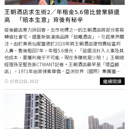
降低生產成本。
瑞普萊坊
指出，目前馬來西亞晶片封裝、組
觀光局委託提供消費者旅遊糾紛調解服務，更致力於產業溝
裝和測試服務領域的全球市佔率，已達13％，但這些是半導
通，以提升產業服務品質為目的，很高興這一次能獲獎，不
王朝酒店求生術2／年租金5.6億比營業額還
體製造後段領域，未來在台招商目標，將鎖定前段的晶片生
僅是對個人的肯定，更是對品保協會的肯定，也是旅行業之
高 「賠本生意」背後有秘辛
產。
光。李奇嶽於領獎時開心表示，能獲得這獎項實屬意外，他
非常感激品保協會理事長許禓哲長年給予的空間與指導，加
疫後飯店業力拚回春，北市地標之一的王朝酒店將部分客房
上品保協會團隊的協助，還有母校世新大學的媒體養成教育
轉做社會宅，還重新裝潢換品牌「茹曦酒店」，引起業界關
以及在城市科大觀光系任教中累積的觀光產業知識才能有今
注。由於美商仙妮蕾德於2020年將王朝酒店建物賣給富邦
天。未來將持續精進，希望能與產業共好，為提升旅行產業
人壽，售後租回7年，年租5.6億元，「這還沒計入人事及其
服務品質與形象而努力。
瑞普萊坊
總經理蘇銳強表示，
瑞普
他成本，要獲利幾乎不可能，現在多賺就是少賠！」王朝總
萊坊
自1999年創業以來迄今20餘載，業務橫跨經紀業務代
經理孫至堅告訴CTWANT記者。王朝酒店最早是「環亞飯
理、不動產顧問諮詢、不動產估價等範圍，除秉持著夥伴精
店」，1971年由菲律賓華僑、亞洲世界（國際）集團董事
神，不斷致力於提供顧客更好的服務外，也不忘致力於產業
長鄭周敏興建環亞大飯店與環亞百貨，在當年是首屈一指的
繼續閱讀
07月22日, 2022
對外溝通，提升產業形象，此次有幸獲獎不但是對企業公關
地標，包括國際巨星伊莉莎白泰勒、布魯克雪德絲都曾下
方面的肯定，更是各界對
瑞普萊坊
品牌的認同，十分榮幸。
榻，出入非富即貴，但受亞洲金融風暴影響，集團陷財務危
黃舒衛則感謝母校政治大學在專業培育和公關領域上諸多鼓
機，飯店、百貨雙雙遭法拍。1971年菲律賓華僑、亞洲世
舞，同時也將獲獎獻給公司，「感謝公司給予資源、舞台，
界集團董事長鄭周敏響應政府號召投資興建環亞大飯店與環
讓我們能持續提供高品質的專業資訊，黏合市場、政府機
亞百貨，亞洲金融風暴時發生財務危機，曾請假日酒店集團
關、一般民眾之間的縫隙，也期許未來與各位一同發揮各自
經營，但最後仍躲不過飯店、百貨雙雙遭法拍出售的命運。
領域的專業，實現公關的精神和價值。」
（圖／報系資料庫）2006年經由寒舍集團創辦人蔡辰洋居