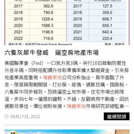
動產企劃研究室資深經理徐佳馨說，囤房大戶減少，買賣交
前經營狀況較好時，年營收可達5~8億元，現在一年有5.6億
易量卻不見大幅增加，顯見大戶並非拋售，而是學聰明，懂
元租金要繳，還不含人事成本費用，營運上相當吃重，不過
得透過降低持有戶數，達到節稅效果。她舉例指出，那些大
當初陳得福願簽下交易的附帶條款，想必心裡已有底。一位
戶只要控制名下3戶以內即為自住，其他找人頭，就不會成
離職員工就說，「董事長一家人都在美國定居，一年僅回來
為適用較高稅率的非自住住宅，且囤房稅往往要到6戶以上
一次，一個決策要定案往往曠日廢時，中間換過不少總經
才會被課到，大戶們會自己找到平衡點。
瑞普萊坊
市場研究
理，或許是飯店經營不起色的原因。」對此，王朝總經理孫
部總監黃舒衛分析，擁有1至2戶非自住房子人數，由去年
至堅不願多談，僅表示，「的確，要獲利很困難，但我們仍
六隻灰犀牛發威 逼空房地產市場
46.5萬人，大幅攀升至今年48.9萬人，可看出兩大趨勢，首
努力為飯店找出路，閒置空間招商、多餘的房間轉作社宅、
美國聯準會（Fed）一口氣升息3碼，央行16日啟動防禦性
先，買屋抗通膨效應發酵，推升民眾除了自住，想再買1戶
嘗試不同可能性，現在多賺就是少賠！」由於距離合約到期
升息半碼，同時搭配調升存款準備率擴大緊縮資金，引來房
動機，促使非自住買家增加；第二，近2年房價急漲，令不
只剩5年，員工自然也擔心5年後是否飯碗不保，孫至堅表示
地產業高度重視。
瑞普萊坊
公司分析指出，房市面臨了升
少想買房給子女等置產族，為「鎖住成本」搶進巿場，在國
曾不下數次召集員工信心喊話，「目前全心建立新品牌『茹
息、限貸與限期開發、打炒房、疫情、通膨狂飆、囤房稅，
外也有這種情況，英國甚至以「搶屋競賽」來形容這股風
曦酒店』，品牌做起自然不排除老闆可能再作其他飯店投資
六隻犀牛同步報到，恐將逼空土地市場，住宅市場也將降
潮。不過，未來進入升息循環，這種情況將會減少。就囤房
的布局，來延續品牌效益。」微風南京和茹曦酒店共用地下
溫，步向七年一循環的趨勢。不過，反觀商用不動產，因抗
大戶布局，徐佳馨指出，財政部資料顯示，囤屋大戶購買標
室與建照，想都更改建兩棟建築必須一起進行，目前富邦人
通膨效果佳，價位相對有撐。
瑞普萊坊
市場研究部總監黃舒
的多集中在推案大的六都，特別是新北、台中，主因看好這
壽已持有茹曦酒店和微風南京多層樓，對於日後整合改建將
衛分析，從央行第二季理監事會議後宣布的措施來看，投資
些地區預售案量多、獲利相對較高。
更具優勢。（圖／張文玠、林榮芳攝）陳得福2019年在媒
繼續閱讀
06月17日, 2022
民眾不可忽略升息產生的影響，宜謹慎調整進出場時機及策
體上為仙妮蕾德作曝光宣傳時提及，「我做事業，看的是一
略。黃舒衛表示，3月央行升息1碼，利率相比於去年同期、
生，不是一夜！」陳得福既然願意投入逾6億元整裝，拚5年