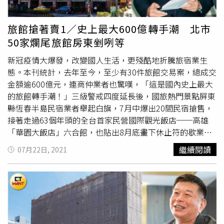
有「撐得越久、領得越多」、「等得越久、賺得越大」的感
錄，可查單戶門牌，但實際一查，卻找不到任何交易紀錄，
覺。都更過程中，整合是最困難的一環，目前業界希望能設
瑞普萊坊
市場研究暨顧問部總監黃舒衛指出，過去如果是由
旅館搶著賣1／史上最大600億轉手潮 北市
立「都更危老整合業」的新業別及相關管理條例，能有法律
地方或建商直接銷售的物件，其實是不用去實價登錄，以目
50家爛尾旅館房東剉咧等
約束和明確收費項目，以健全都更市場。示意圖。（圖／馬
前整體社區的使用狀況來看，應該是沒有住戶實際入住。據
景平攝）黃舒衛也提醒，台塑都更案壓倒性的產權集中特
了解，「陶朱隱園」在2018年完工，2019年傳出首筆成
新冠疫情大爆發，改變國人生活，更殘酷地折騰旅宿業生
質，非一般合建案可比，一般地主不能只看到政策獎勵值的
交，甚至外傳一戶要價18億天價，但建商並未正面回應此
態。本刊統計，去年至今，至少有30件旅館交易案，總成交
增加，卻忽略更多的市場不確定性，尤其近期各縣市為了反
事，後來一度傳出「封盤不賣」，但中華工程強調絕無此
金額逾600億元，連商仲業者也驚嘆，「這是國內史上最大
映物價，紛紛調高都更案建物工程造價標準，會直接影響合
事，這棟建築從蓋好到現在，仍備受關注。
的旅館轉手潮！」三級警戒四度延長後，國旅熱門景點屏東
建分屋的條件，過度的期待與等待，反而得不償失。都更專
縣恆春半島民宿業者舉起白旗，7月中爆出20間民宿搶售，
家彭彥祥也提出另一修法方向，都更條例裡「共同負擔項
接著走過63個年頭的全台首家民營國際觀光飯店──高雄
目」裡面有人事費用、風險管理費，但卻少了最重要的初期
「華園大飯店」六合館，也貼出8月底畫下休止符的歇業公
整合者的勞務報酬，目前都更推動師必須掛在建築師、建經
告。有63年歷史的高雄華園大飯店六合館，2011年才重新
繼續閱讀
07月22日, 2021
公司、營造廠或建商名下才能讓報酬有名目核銷，因此他建
裝潢過，仍不敵疫情，近日出售給永碩投資，將於8月熄
議成立「都更危老整合業管理條例」，就如同仲介有經紀業
燈。（圖／報系資料庫）「2003年的SARS疫情衝擊觀光
管理條例一樣，「能有法律約束和收費項目，明確規範整合
業，但時間不長，2008年的金融海嘯，影響也不過一季。
到多少程度就能有多少報酬，並於都更條例增訂整合業視都
在新冠肺炎衝擊下，從外來觀光客到內需旅遊業全面萎縮，
更規模或住戶人數得獲得不同百分比的容積獎勵，避免都更
這種情況前所未見！」
瑞普萊坊
市場研究暨顧問部總監黃舒
推動師還沒完成任務先被餓死。」
衛表示，國內旅宿業者過去隨著陸客來台，如雨後春筍冒