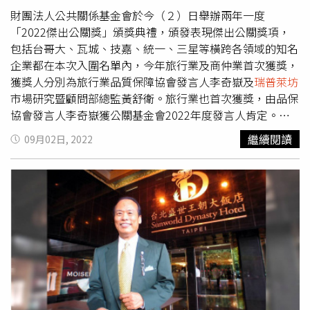
追求，仍為亞太房地產市場提供了豐富的投資與營運契機。
貿港區(保稅倉)，讓台灣成為AI產業的重心。另外台灣在面
財團法人公共關係基金會於今（２）日舉辦兩年一度
其中包括企業對於AI相關支出，預計到2028年將增長近10
臨地緣政治、美中貿易戰改變產業鏈布局之際，近年也有不
「2022傑出公關獎」頒獎典禮，頒發表現傑出公關獎項，
倍，持續支撐技術出口。此外，2026年也是租戶在成本控
少台廠紛紛插旗馬來西亞設廠。
瑞普萊坊
總經理蘇銳強指
包括台哥大、瓦城、技嘉、統一、三星等橫跨各領域的知名
制與轉型壓力之間尋求平衡的一年，租戶將重點轉向位於核
出，台商將布局擴展到具有近岸(nearshoring)與友岸
企業都在本次入圍名單內，今年旅行業及商仲業首次獲獎，
心地段、具備高品質及符合ESG標準的空間，隨著地緣政治
(friend-shoring)的東南亞地區，可利用東南亞和印度等具備
獲獎人分別為旅行業品質保障協會發言人李奇嶽及
瑞普萊坊
風險上升，企業更青睞具備敏捷性與可擴展性的靈活辦公空
低成本、貿易便利、鄰近中國等優勢，將可降低製造中斷風
市場研究暨顧問部總監黃舒衛。旅行業也首次獲獎，由品保
間。物流市場方面，亞太地區物流租戶正採取謹慎策略，預
險，以及可與東協經濟體共同成長。例如緯穎科技在2024
協會發言人李奇嶽獲公關基金會2022年度發言人肯定。
計2026年租金增長將維持在2%以下，企業正從中國大陸轉
年9月決定增資6,000萬美元、約合新台幣19.24億元，擴充
（圖／品質保障協會提供）「公關基金會」自1991年開始
繼續閱讀
09月02日, 2022
向「中國+n」策略，使東南亞與印度成為主要受益者。
大馬雲端資料中心產線，成為亞太區最主要的出貨地。矽品
舉辦傑出公關獎，是台灣歷史最悠久、最具代表性的公關獎
2024年5月決定投資馬幣60億元、約合12.74億美元，在檳
項。發言人獎項分為公部門與私部門，由媒體從業者推薦並
城州桂花城科技園區興建半導體廠房。毅嘉科技為因應全球
且交由專業媒體評審團評鑑，過去企業發言人得獎者包括台
供應鏈的重組及客戶需求，也將投入新台幣30億元，擴建馬
積電、台達電、全家、統一、中華航空、晶華酒店、遠雄集
來西亞新的生產基地。另外，近年國際半導體大廠布局馬來
團、住商等知名企業，各行各業皆能角逐獎項，不過過去並
西亞的腳步，也很積極，包括英特爾、英飛凌，已在北馬設
沒有商仲業者及旅行業者的得獎紀錄，這次由李奇嶽以品保
廠，以縮短生產週期、提高半導體產業的效率與競爭力。江
協會發言人代表旅行業首度獲獎，商仲業則是由
瑞普萊坊
市
珮玉表示，對半導體廠商來說，多元佈局以分散生產風險，
場研究暨顧問部總監黃舒衛為業界爭光。品保協會理事長許
將會是接下來必須思考的課題，這也是這次馬來西亞地產開
禓哲表示，品保協會成立於1989年10月，是一個由旅行業
發商來台招商的原因，好的設廠地點，可以擴大群聚效應、
組織成立來保障旅遊消費者的社團公益法人，不僅受交通部