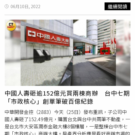
情，不但已毀了329檔、520檔，6月再次升息，預期將出現
用的3%降成2%，沒辦法開源就要節流！」近期礁溪老爺酒
繼續閱讀
06月10日, 2022
五窮六絕，直接挑戰928檔期，而往年七年一輪景氣循環的
店、寒沐酒店和長榮鳳凰酒店，因疫情高峰、旅客減少，紛
魔咒，恐怕成真。
紛調整餐廳營運時間，平日自助午餐暫停營運，希望同時節
省人力及食材開銷。去年營收以9.1億元拿下宜蘭觀光旅館
龍頭的蘭城晶英酒店，同樣住房率砍半，蘭城晶英酒店公關
副總監郭穎珊淡定表示，上個月住房率33%，走過疫情2
年，也就這樣很平實的營運，正好趁著遊客較少進行一些現
場維護工程。業者表示，疫情之下，只要有任何風吹草動，
市場就會一下子全萎縮，經營入不敷出。圖為衛生局接獲飯
店有確診者後，進駐替員工及旅客進行快篩。（圖／報系資
料庫）梁博凱表示，疫情反覆宜蘭飯店業跟著陷入慘況，現
在確診數高，團客幾乎都取消，「之前還有政府紓困，現在
都是業者自己苦撐。一有風吹草動，市場就一下子全萎
中國人壽砸逾152億元買兩棟商辦 台中七期
縮。」目前約2成旅館選擇歇業、關閉部分樓層，也有人不
「市政核心」創單筆破百億紀錄
想經營，只要等到好價格就轉賣。CTWANT記者上網搜尋待
售旅館，的確找到一棟礁溪屋齡7年的全棟旅館正在出售，
中華開發金控（2883）今天（25日）發布重訊，子公司中
土地面積139坪，6層樓高，共12間房，記者循線向仲介打
國人壽砸了152.49億元，購置台北與台中共兩筆不動產，一
聽，仲介表示業主當初買地自建旅館，現在不想經營了，要
是台北市大安區潤泰金融大樓8個樓層，一是整棟台中市七
以2.4億元轉手，有誠意再談。不過在地人士向CTWANT記
期「市政核心」商辦大樓。房產界分析應是看好商辦市場的