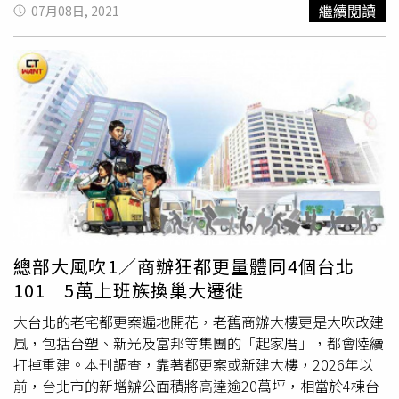
獲利了結。」黃舒衛表示，以前七期有很多八大行業聚集，
的規模，但較第一季衰退44%，上市櫃公司甚至從5月29日
繼續閱讀
07月08日, 2021
土地容積很高，但時機、市場都不成熟，所以配合產業需求
到6月9日出現超過一周的交易空窗期，更重要的是，241億
開設汽車旅館養地，就像台北市的大直，現在看到這麼多的
裡面有超過41億是關係人交易，等於第二季商用市場的實質
豪宅、飯店，以前也都是娛樂場所，由於舞廳、汽車旅館、
成交量直接跌破200億。土地、地上權標售、公辦都更、聯
婚宴廣場，這些建築成本低，拆除方便，所以被作為養地期
合開發等各類投資活動，雖溢價率、成交價屢創新高，但今
間的經營業種。這樣的情況在全台很普遍，新北市中永和、
年全台第二季交易額也從去年同期的895億降到718億，萎
五股、桃園也不少。
縮2成，到了6月只剩78億，是從2018年9月之後、33個月
以來的單月新低。「房地合一稅2.0」4月9日完成修法三
讀，並於7月1日生效，再加上5月中全台進入第三級防疫警
戒後，商用不動產面臨買盤結構性及突發性的變數，交易活
動明顯減速。（圖／
瑞普萊坊
提供）劉美華表示，稅改、疫
情改變投資人的短、中、長期布局策略。短期來看，房地合
一稅2.0大幅提高法人短期交易的稅率，再加上高稅率的閉
總部大風吹1／商辦狂都更量體同4個台北
鎖期延長，趕著適用舊稅制低利率的案件激增，雙重效應加
101 5萬上班族換巢大遷徙
強轉手需求。疫情之後，交易量會隨著全球強勁復甦、通膨
壓力而快速復原，但疫情以及政策打炒房所帶來的「量變」
大台北的老宅都更案遍地開花，老舊商辦大樓更是大吹改建
會產生中長期商用市場投資的「質變」，形成疫後商用不動
風，包括台塑、新光及富邦等集團的「起家厝」，都會陸續
產的5大趨勢。首先，「以租代買」或「先租後買」崛起。
打掉重建。本刊調查，靠著都更案或新建大樓，2026年以
房地合一稅2.0讓這幾年商用市場大爆發的買方受制於高稅
前，台北市的新增辦公面積將高達逾20萬坪，相當於4棟台