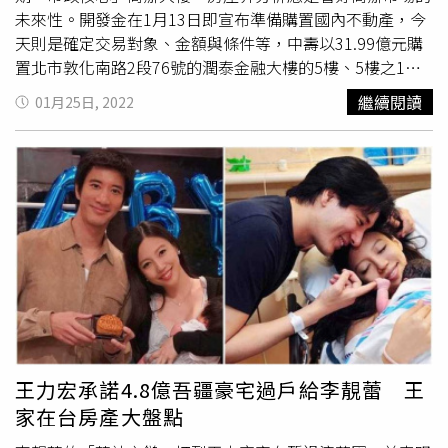
者透露，「該旅館2、3年前出售時開價1.2億元，短短幾年
未來性。開發金在1月13日即宣布準備購置國內不動產，今
價格便翻倍，讓人相當傻眼。」對此，梁博凱表示，目前在
天則是確定交易對象、金額與條件等，中壽以31.99億元購
礁溪持有旅館者，不是在地宜蘭人，就是口袋不缺錢，只要
置北市敦化南路2段76號的潤泰金融大樓的5樓、5樓之1、5
有人來談到好的價格，都願意出售，「市場成交的不多，但
樓之2、16樓、16樓之1、16樓之2、19樓~24樓共達8個樓
繼續閱讀
01月25日, 2022
有成交的價格都很高，現在都漫天喊價，價格沒個準。」
瑞
層。土地折合202.65坪，建物折合3,052.66坪。另以120.5
普萊坊
市場研究暨顧問部總監黃舒衛分析，礁溪土地占宜蘭
億元買進位於中市西屯區市政路400~408號整棟的「市政核
縣20分之1，卻擁有總計70公頃的數個重劃案，這麼小的地
心」商辦大樓，土地折合1,176.21坪，建物折合23,529,22
方卻有這麼多的保護區、重劃區，全台獨有，其中以遠東工
坪。業界對中壽破百億單筆買下整棟，認為可能是創下台灣
商綜合區及近24公頃的休閒渡假區討論度最高，遠東集團已
房地產界第3筆紀錄。根據負責銷售的
瑞普萊坊
透露，另兩
計畫開發觀光渡假飯店及OUTLET購物城；休閒渡假區重劃
筆紀錄應是7、8年前的寶豐隆以199.65億元購回敦南金融
後可蓋住宅、旅館、餐廳和健身中心，同樣吸引企業爭相投
大樓，以及2015年中信金信義區總部A7大樓以151.23億標
資，也因為開發利益龐大，多年來爭議不斷，就連周邊溫泉
出。至於開發金另一家子公司開發資本，日前則是公告董事
宅也每坪價格也被炒到5字頭。不過梁博凱認為，現在進場
會決議處分中華開發生醫創業投資部分持股，以每股9.397
投資飯店的仍是看好疫情、國際解封的後市發展。對於前幾
元交易14,000仟股，總金額逾1.31億元，交易相對人為生醫
年炒地、炒房情形，他則說，現在土地買賣成交價都太高，
基金股東中國人壽，預計處分損失為3,288.8萬元，迄目前
投資報酬率看不到，是蓋住宅還是蓋飯店，大家都在觀望，
為止累積持有26,775仟股、逾3.15億元，持股比例為
王力宏承諾4.8億吾疆豪宅過戶給李靚蕾 王
想純投機的已不多了。
瑞普萊坊
市場研究暨顧問部總監黃舒
21.86%。同時，開發資本所屬之開發創投公告董事會決議
家在台房產大盤點
衛表示，未來遠東集團、台塑集團也都將在礁溪興建飯店，
處分中華開發貳生醫創業投資有限合夥部分合夥權益，交易