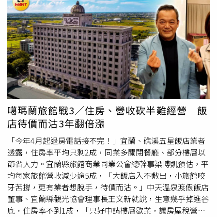
史上超低1.349％，增幅已近兩成，逼高資金成本；再加上
打響新品牌，想必在故鄉台灣唯一的飯店據點，應該不會輕
土建融貸款成數下調、工料成本飆漲、限期開工禁令、內政
易放棄，即便租約到期很可能另有其他布局。遠在美國的仙
部打炒房虎視眈眈、地方政府開徵囤房稅，上述六隻黑天
妮蕾德全球執行總裁陳君華透過書面回應CTWANT，「集團
鵝、灰犀牛環繞房市，使得原本最具防疫概念的土地市場，
在台灣的酒店在面對疫情衝擊下，除了繼續堅持經營外，更
開始重摔。
瑞普萊坊
統計，2022年截至6月15日為止，全台
積極重新裝潢公共區域、客房以及會議空間，藉由這次的翻
土地市場交易額來到五年新低，至716.6億元，年減四成；
新和更名，讓更多人知道這是一家全新的現代酒店。」
瑞普
尤其升息後的成交量220.4億元，只剩去年同期642.4億的
萊坊
市場研究部總監黃舒衛表示，富邦人壽買下王朝酒店，
1/3，為2017年以來新低。預期連續升息後，土地市場會更
不論是交易價格或是售後回租的租金，都需要符合金管會要
冷，惟有收租抗通膨的商用不動產交易，僅微幅下降。黃舒
求，所以不會有過高及過低的不合理問題；由於百貨部分產
衛分析說，商用不動產兼具抗通膨及自用題材，比起土地相
權還需要時間整合，飯店、百貨一張照，不能單獨重建，所
噶瑪蘭旅館戰3／住房、營收砍半難經營 飯
對有撐，
瑞普萊坊
統計今年至6月15日止，全台成交金額
以短期由王朝回租算是安全牌，不過就目前經營狀況來看，
店待價而沽3年翻倍漲
588.1億元，年減6％。預期升息後，較受影響的是受保險業
2027年一到，不論富邦是否準備好要都更，都不會影響王
「金八條」租金收益率限制，買樓門檻從2.345％將調升到
「今年4月起退房電話接不完！」宜蘭、礁溪五星飯店業者
朝獲利了結。
2.470％，在股債雙跌之際，避險資金將持續轉進收益率較
透露，住房率平均只剩2成，同業多關閉餐廳、部分樓層以
高的工業地產、開發型投資及中南部低基期物件。黃舒衛也
節省人力。宜蘭縣旅館商業同業公會總幹事梁博凱預估，平
示警，連續升息若軟著陸，房市景氣恐將衰退，增加自住、
均每家旅館營收減少逾5成，「大飯店入不敷出，小旅館咬
自用負擔，影響生活品質、排擠消費購買力；但硬著陸則破
牙苦撐，更有業者想脫手，待價而沽。」中天溫泉渡假飯店
壞建商、買方支付能力，形成爛尾樓、斷頭、倒帳等現象，
董事、宜蘭縣觀光協會理事長王文新就說，生意幾乎掉進谷
即使房價不跌，但金融機構也難置身事外。今年升息、疫
底，住房率不到1成，「只好申請樓層歇業，讓房屋稅營業