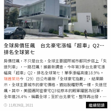
來將搬到建國路上。（圖／翻攝自Google Map）根據《蘋
果新聞網》報導，東森房屋三鶯地區總經理廖麟鑫指出，阿
婆壽司目前的店址，月租金約20萬，雖不清楚業者收購土地
成本，但建國路的140坪基地位於鶯歌區蛋黃區，又屬商業
地，光是土地單坪就有100萬水準，推估土地價值達1.4～
1.5億，加上大樓每坪實際造價15～17萬來算，總樓地板面
積約750坪，新大樓房地價值至少2億。
瑞普萊坊
市場研究
暨顧問部總監黃舒衛分析，該面1、2樓為用餐區，顧客端湯
全球房價狂飆 台北豪宅漲幅「超車」Q2…
上樓不方便，新店可改善原有動線，提升整體服務水準、加
排名全球第七
強管理效率，並減少房東對租金成本的影響。針對未來規
劃，阿婆壽司店員低調表示，店面將搬到建國路上，時間點
房價狂飆，不只是台北，全球主要國際城市都同步搭上「失
不確定，其他則不多做回應。
速列車」，一路狂飆！據最新調查，今年第3季台北豪宅漲
幅竟「超車」Q2，排名全球第七！單季漲幅高達18.9％。
瑞普萊坊
今（29）日公布最新「全球豪宅指數」，結果顯
示，全球主要城市的豪宅價格，猶如脫韁野馬一樣，失速狂
飆。其中，美國邁阿密豪宅Q3從原本的殿軍躍居為冠軍，
全年達26.4％，稱霸全球；至於台北豪宅，整隊再出發，年
增18.9％，排名全球第七。國際知名獨立地產顧問公司萊坊
繼續閱讀
11月29日, 2021
（Knight Frank）發表2021年第三季「全球豪宅指數」