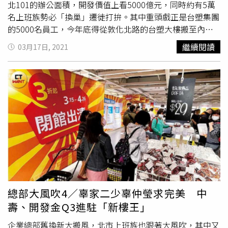
率而打亂處分節奏，未來2、3年供給量緊縮，而且短投退
北101的辦公面積，開發價值上看5000億元，同時約有5萬
場，將壓抑交易量。但產業需求面的旺盛，尤其製造業仍一
名上班族勢必「換巢」遷徙打拚。其中重頭戲正是台塑集團
片榮景，因此一改過去「售後回租」的安排，而改以租代買
的5000名員工，今年底得從敦化北路的台塑大樓搬至內湖
或是先租後買，可以同時解決需求的燃眉之急，同時也讓屋
新總部；占地逾6000坪的台塑起家厝，堪稱是全台最大的
繼續閱讀
03月17日, 2021
主能省稅、賺租金，成為市場新趨勢。第二，建築投資業轉
自辦都更案。在總裁王文淵一聲令下，台塑集團位於台北市
型，跨足商用及地上權市場。房地合一稅2.0、實價登錄2.0
松山區敦化北路的「起家厝總部」台塑大樓，計劃2021年
改變建築投資生態，「不二價」或是「先建後售」，以及央
底進行大搬遷，屆時約5000名員工將搬至內湖區南京東路
行限貸，讓建商對於只租不賣的長期收益型產品的投資興趣
六段的「台北企業總部園區」（T.CBD）。緊接著，占地
更濃，進一步轉型為資產管理或是多元控股公司。舉例來
6380坪的原台塑大樓，預計2023年中拆除後，興建2棟商辦
說，上半年商用土地交易金額約546億元，遠勝過工業及住
和1棟住宅，執行堪稱全台最大的自辦都更案，業界推估潛
宅地的360億。另外，高地價、缺工、缺料、通膨造成建築
在開發價值高達700億元至1000億元。同時，位於敦化北路
投資業微利化之後，建商也會以代工的角色，善用管理財轉
上的全球人壽總部、玉山金控總部與中國人壽總部，也都將
進土地成本相對較低的聯開、地上權、公辦都更市場。
瑞
進行大樓新建，「未來松山機場周邊的商業活動精采可
普萊坊
總經理劉美華表示，疫情之後，交易量會隨著全球強
期。」
瑞普萊坊
市場研究暨顧問部總監黃舒衛說。台塑集團
勁復甦、通膨壓力而快速復原，但疫情以及政策打炒房所帶
最快將於今年底、明年初進行總部搬遷，約有5000名辦公
來的「量變」會產生中長期商用市場投資的「質變」。（圖
人員將改到內湖新總部大樓上班。圖為內湖區上班人潮。
總部大風吹4／辜家二少辜仲瑩求完美 中
／
瑞普萊坊
提供） 第三，供需失衡、防疫意識抬頭，辦公
（圖／王永泰攝）不只，台塑總部、全球人壽總部、玉山金
壽、開發金Q3進駐「新樓王」
需求東移。根據
瑞普萊坊
市場研究部統計，今年第二季台北
控總部，敦化北路上國泰世華敦北分行都更後將由日本三井
市A辦空置率為2.97%，正式跌破3%，即使新增供給的元大
承租推出飯店，王朝酒店及微風南京百貨未來也有都更計
企業總部舊換新大搬風，北市上班族也跟著大風吹，其中又