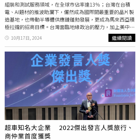
大樓，將面臨降價的壓力。此外，ESG從加分變門檻，具備
組裝和測試服務領域，在全球市佔率達13％；台灣在台積
LEED或WELL認證的大樓已成為外商與大型企業的「必要條
電、AI題材的推波助瀾下，儼然成為國際間最重要的晶片製
件」，影響企業形象。2025年商用不動產市場仍以工業不
造基地，也帶動半導體供應鏈蓬勃發展，更成為馬來西亞積
動產交易為主，佔整體42%，其次為零售21%。（圖／
瑞普
極拉攏的招商目標。台灣面臨地緣政治的壓力，加上美中貿
萊坊
提供）江珮玉表示，商用不動產的表現受到經濟成長的
易戰牽動供應鏈多元化，使得台灣半導體大廠已成為馬來西
繼續閱讀
10月17日, 2024
影響很大，台灣在AI產業供應鏈的帶動下，自用型的工業不
亞房地產開發的新寵。
瑞普萊坊
與萊坊馬來西亞聯手合作，
動產交易已經連續幾年成為商業交易的主力，以2025年來
安排包括Sunway Property、Ideal Property、IOI
說，工業不動產就占整體商用不動產交易的42%，其次為零
Properties、NCT Alliance、Sime Darby Property、SP
售21%，因為製造供應鏈帶動物流倉儲不動產的大幅成長，
Setia、Gamuda、Seri Pajam，等8大房地產開發商，本周來
從以前的鐵皮倉儲，進階成為有車道可達的立體化現代化倉
台針對半導體產業，積極招商。萊坊馬來西亞執行董事
儲。另外，大家認為住宅房市不佳，建商購地交易也衰退，
Allan Sim表示，此次來台招商的8家馬來西亞地產開發商，
但實際上，去年包括遠雄、興富發、皇翔等都有購地，只要
來頭不小，規模都排名馬來西亞地產商前十大，招商工業區
地點、區位好，建商仍有補庫存需求。另外，商辦與廠辦也
地點大多是極具開發潛力之地，希望為台灣大廠提供馬來西
在這波表現亮眼，導致華固、國揚、興富發、遠雄等建商持
亞的投資商機與重點工業區。
瑞普萊坊
顧問暨市場研究部總
續轉向開發商用不動產。而半導體與記憶體大廠的擴張，也
監江珮玉表示，美中貿易戰促使供應鏈多元化，企業在保留
促使相關設備商評估在半小時車程內跟著設置據點，也造成
或縮減中國大陸業務的同時，將生產設施擴展到其他國家，
辦公室需求向南延伸至台中與高雄，帶動當地重大租賃活
以降低地緣政治對供應鏈的影響。此波全球供應鏈重組的趨
超車知名大企業 2022傑出發言人獎旅行、
動。展望2026年，江珮玉表示，儘管面臨地緣政治與經濟
勢，不僅台商回台，也吸引包括Nvidia輝達、AMD超微等AI
商仲業首度獲獎
波動，但技術驅動的轉型、供應鏈重構以及對高品質資產的
晶片大廠，把亞太成品物流運籌中心設置在桃園遠雄航空自