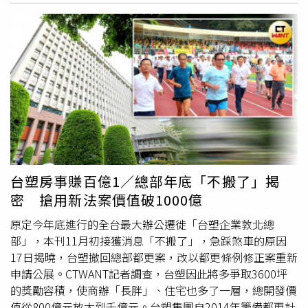
（Prime Global Cities Index），該指數係根據各國官方統
計機構或央行發表的房價數據，追蹤全球主要城市官方認定
或成交總價前5%的豪宅價格表現，近年來已然成為頂級不
動產的重要關注指標。全球主要46個城市中，2021年Q3有
38個的豪宅價格上揚，平均年增率為9.5％，超車Q2的
8.2％，已經跌破全球眼鏡。部分城市漲幅，甚至有35％，
呈現雙位數成長。其中邁阿密擠下多倫多，以年漲26.4％一
舉從上季的殿軍竄升為本季之冠；邁阿密、首爾、上海、莫
斯科、多倫多、舊金山共計六個城市殺進20％大關。
瑞普萊
坊
市場研究總監黃舒衛表示，台北市僅差臨門一腳，漲幅仍
守在1字頭，但已從上季的第十名超車到全球第七，可見央
台塑房事賺百億1／總部年底「不搬了」揭
行持續追加的豪宅限貸令效果並未顯著反映在市場，然而價
密 搶用新法案價值破1000億
格仍未超越2013年Q2的歷史高點。回顧過去一年因為旅遊
禁令，各國豪宅都以在地買盤為主，但鑑於各國緊縮貨幣政
原定今年底進行的全台最大辦公遷徙「台塑企業敦北總
策，將會使得未來的豪宅買方將限縮為現金購置者，萊坊預
部」，本刊11月初接獲消息「不搬了」，急踩煞車的原因
期2022年豪宅價、量漲勢將會趨緩。
17日揭曉，台塑撤回總部都更案，改以都更條例修正案重新
申請公展。CTWANT記者調查，台塑因此將多爭取3600坪
的獎勵容積，使商辦「長胖」、住宅也多了一層，總開發價
值從800億元放大到千億元。台塑集團自2014年籌備都更計