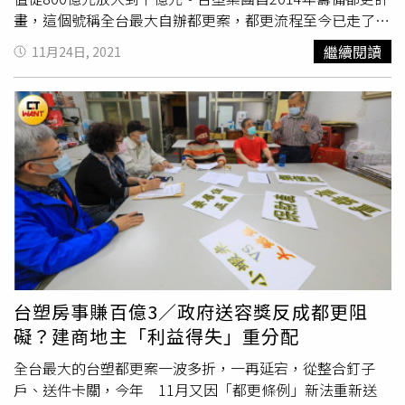
畫，這個號稱全台最大自辦都更案，都更流程至今已走了7
年，好不容易今年1月初將邁入最後為期2年的實質審查階
繼續閱讀
11月24日, 2021
段，但上月15日台塑突然向台北市府申請展延，隨即17日
對外公告改採都更條例最新修正案申請都更。這次，全因今
年5月立法院三讀通過修正「都市更新條例」，實施容積管
制前的中高樓層以上建築物，放寬得以原建築容積1.2倍核
計獎勵上限。此一消息拍板，激勵不少都更籌備者，台塑都
更案內部人士撥了撥算盤，發現改用新法馬上能為都更案提
高資產價值，還能填補近年不斷增長超出預期的營造成本，
於是著手向地主展開遊說。根據之前規劃，台塑都更案擬興
建前段2棟地上22樓、地下5樓商辦大樓；後段則為1棟地上
22樓、地下3樓的住宅大樓。本刊獲得最新訊息，因應新條
例調整爭取的3600坪容積獎勵，台塑都更案總坪數從5.4萬
坪提高至5.8萬坪，除讓商辦空間微幅「長胖」，後棟的住
台塑房事賺百億3／政府送容獎反成都更阻
宅大樓地下室也從3層變4層。台塑都更案擬興建前段2棟地
礙？建商地主「利益得失」重分配
上22樓、地下5樓商辦大樓；後段則為1棟地上22樓、地下4
樓的住宅大樓。（圖／翻攝台塑建設官網）台塑於2018年
全台最大的台塑都更案一波多折，一再延宕，從整合釘子
剛買下內湖商辦作為臨時總部時，規劃2020年要拆除台塑
戶、送件卡關，今年 11月又因「都更條例」新法重新送