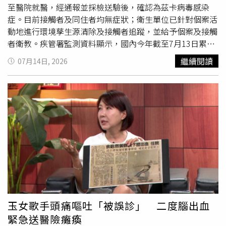
但若將海拔高度考量進去，建築將超過圓錐面高距比限建高
至醫院就醫，經通報並採檢送驗後，確認為茲卡病毒感染
度17公尺，他們不敢稱吳省斯建築師完全沒有疏失，但是各
症。目前接觸者及同住者均無症狀；衛生單位已針對個案活
單位、法規、對字句的解釋雜亂無章，在業界導致建築師的
動地進行環境孳生源清除及接觸者追蹤，並給予個案及接觸
誤判也很常見，更不用說協助外審、非本案的建築師。他以
者衛教。疾管署監測資料顯示，國內今年截至7月13日累計
前段文字說明為例，乍看只要符合60公尺規範即可，但事發
1例確定病例，自泰國境外移入。我國自2016年迄今共確診
繼續閱讀
07月14日, 2026
後仔細檢討，其實一段說明裡藏著2種限高標準，建築高度
31例茲卡病毒感染症病例，均為境外移入，感染地多為東南
要在60公尺內，還要同時符合「海拔」限高的114.6~156.8
亞國家（占81％），分別為泰國8例、越南6例、菲律賓、
公尺。「不僅法條隱晦不明，審查過程經過建管處、建築師
緬甸及馬來西亞各3例、馬爾地夫2例、印尼、新加坡、聖文
公會協審的多名建築師，層層關卡後才核發建照，但竟沒有
森及格瑞那丁、聖露西亞、美國（佛羅里達州邁阿密）及安
一個人發現限高不符合標準。」不管是法條文字的不明確，
哥拉各1例。全球茲卡病毒感染症疫情自2016年截至2026年
或是審查機制的不嚴謹，他認為，整件事以及造成的損失，
累計至少影響97個國家，目前發生率已遠低於流行高峰期，
都不該由某一單方面來承擔。加入聯署的建築師李志堅也表
且約有80％感染者無症狀，疫情多集中於美洲。美洲今年截
示，建築法、技術規則、土管規定，都可以由地方政府機關
至6月下旬累計逾1.1萬例，疫情以巴西、阿根廷及玻利維亞
自行有解釋權利，而且地方政府下的各機關也會有不同解
為高；東南亞近年疫情呈低度流行且零星病例發生，泰國今
釋，像是使照是使用管理科，建照是建築管理科，不同部門
年截至第28週累計76例，2023－2025年報告數由700例降
但是同一個大單位裡頭，各自承辦都能有解釋權限，一條法
至236例，呈逐年下降趨勢，新加坡今年迄今累積7例；西
規百種解釋方法，是建築師最頭痛的地方。而中央對地方的
太平洋及歐洲病例多為偶發性或與旅遊相關；非洲則有肯亞
玉女歌手頭痛嘔吐「被誤診」 二度腦出血
解釋也可能不同調，最後就會變成政治問題，尤其在選舉的
等18個國家受疫情影響。疾管署表示，茲卡病毒可透過病媒
緊急送醫險癱瘓
時候，會被放大。建築師表示，在審查過程中，只要出具
蚊叮咬或性行為傳染，亦可能經由母嬰垂直傳染，一般成人