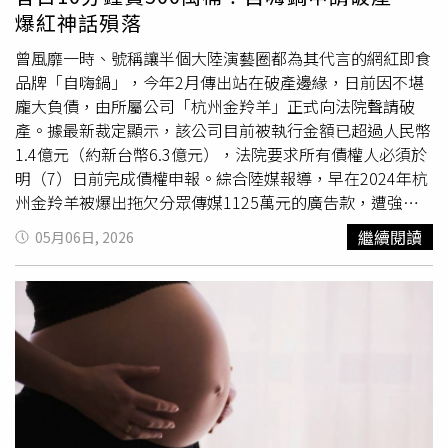
「借錢投資比努力工作更快」的錯覺。棄房入股的不只一般
上卻反映出股市房市四大警訊：1、房市剛性需求被延後2、
爆紅神話殞落
散戶，房仲從業人員也不例外，仲介全聯會理事長王瑞祺就
信貸資金過度集中股市3、金融體系結構性失衡4、市場投機
坦言，這幾年房市慘澹，因此也有不少房仲業投入股市，為
氛圍快速升溫當全民瘋股市，解定存、增房貸，將流動資金
曾風靡一時、號稱讓半個大陸演藝圈都為其代言的網紅即食
自己和公司增加收益，對此，公會還特別提醒會員公司，不
集中於單一股市時，市場風險往往也同步累積。全民瘋股4
品牌「自嗨鍋」，今年2月傳出站在破產邊緣，日前因不堪
要增貸、車貸、融資二胎等投入投機性市場，應該要專注本
大警訊。（圖／李同榮提供）「股房雙崩」或「股房雙炒」
龐大負債，由所屬公司「杭州金羚羊」正式向法院聲請破
業、加強專業性、財務管理、人才教育訓練等等。皇翔
政府不得不防的兩大後果李同榮進一步提出警告，當前股市
產。據最新裁定顯示，該公司目前被執行金額已超過人民幣
2025年合併營收60.7億元、年減50%，但卻靠著投資台積
投資氛圍已逐漸接近過熱階段，若指數衝上了4萬5千點，就
1.4億元（約新台幣6.3億元），法院要求所有債權人必須於
電等個股，今年以來已入帳逾9億元，投資股票比本業還
正考驗「擦鞋童理論」是否失靈，他同時點出投資退場關鍵
明（7）日前完成債權申報。綜合陸媒報導，早在2024年杭
賺。（圖／林榮芳攝）建商跨界投資炒股的也不少，其中又
甜蜜點：*當股市站上3萬點，可說是「獲利七分飽」*3萬5
州金羚羊被爆出拖欠分眾傳媒1125萬元的廣告款，遭強制
以皇翔最為出名，近年大舉進軍股市，今年以來，僅台積
千點，市場是「八分飽」，應該最安全的退場甜蜜點*上了4
執行；而去（2025）年11月，杭州金羚羊法定代表人蔡紅
繼續閱讀
05月06日, 2026
電、台達電、南亞科與旺宏等操作，獲利約9.48億元，在房
萬點，近「九分飽」*衝4萬5千點，已「十分飽」*再衝5萬
亮多次被列入高消費限制名單。有公開資料顯示，該公司及
市不景氣下，副業賺得比本業還多。蕭成忠也透露，台中有
點，恐會「超飽吐回來」全民瘋股，5段飽足警戒線。（圖
蔡紅亮名下累計已有12條歷史限制消費令。今年2月杭州金
不少年輕建商或二代，甚至資本好幾億的，都跑去玩股票、
／李同榮提供）當全民瘋股、甚至連購屋剛需都「棄房投
羚羊已傳出站在破產邊緣，在3月6日杭州市餘杭區人民法院
不想蓋房子了，「營建業沒工沒料、做得要死，賺得錢還要
股」，連小白也瘋狂時，市場往往已進入高危險區，「戒之
正式裁定受理金羚羊破產清算申請，被執行金額已超過人民
課20%營業所得稅，玩股票怎麼樣都贏！」房市還在等買
在貪」才能保泰平安。這種瘋股現象若持續發酵，未來恐出
幣1.4億元（約新台幣6.3億元），破產清算裁定確定，債權
氣，建商卻已在股市數獲利，這種「業外賺翻天」的
畸形
現
現政府意想不到的兩種結果：（一）股房雙崩引發金融風
人必須在5月7日前完成債權申報。據悉，「自嗨鍋」由知名
象，已悄悄在產業中埋下結構性風險。
暴/股市爆衝後崩盤，房市跟著遭殃當市場從投資變成全民
零食品牌「百草味」創辦人蔡紅亮於2018年推出，憑藉著
投機，連「路邊攤都在談股票」時，往往就是風險最高的時
強大的行銷攻勢，找來許多藝人代言，曾創下在短短10分鐘
刻。若股市在過度槓桿與瘋狂追價後出現崩跌，將導致大量
內銷售500萬桶的驚人紀錄，並在3年內完成5輪融資，吸引