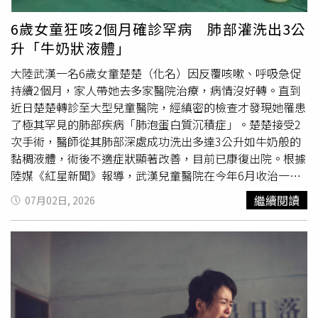
是跟以前一樣，要改早就改了，大家認為一條人命是否能換
的浪漫」，曾把兩棵靠得很近的樹當成情人節禮物；更曾因
改革，但是從以前到現在不只這條人命，吳省斯建築師的事
看見家裡堆積的藥妝店發票都印有「西門町」字樣，懷疑她
6歲女童狂咳2個月確診罕病 肺部灌洗出3公
只是冰山一角，前面還有更多受害者，公會要配合政府要改
每周偷偷跑去約會，最後才發現那只是總公司名稱，鬧出一
升「牛奶狀液體」
革根本是X」。民進黨立委吳思瑤(中)長期深耕建築與公共
場大烏龍。夫妻倆感情甜蜜，連散步被拍到大小眼，隔天竟
工程領域，與建改社互動密切，共同推動多項修法。多名建
被媒體報導是「疑似顏面神經失調需攙扶」，讓他們哭笑不
大陸武漢一名6歲女童楚楚（化名）因反覆咳嗽、呼吸急促
築師表示，公會有政治包袱，需要政府支持，因此多有顧
得。余皓然上節目分享和王中平的老夫老妻甜蜜日常。（圖
持續2個月，家人帶她去多家醫院治療，病情沒好轉。直到
慮。（圖／翻攝建改社臉書）另外他也提到，建改社裡面是
／年代提供）
近日楚楚轉診至大型兒童醫院，經縝密的檢查才發現她罹患
由立委吳思瑤在帶頭，這件事最後恐將發酵成為縣市長選舉
了極其罕見的肺部疾病「肺泡蛋白質沉積症」。楚楚接受2
的攻防戰。而最終是否真能推動公會、建改社改革，所有建
次手術，醫師從其肺部深處成功洗出多達3公升如牛奶般的
築師與社會大眾都在看。◎勇敢求救並非弱者，您的痛苦有
黏稠液體，術後不適症狀顯著改善，目前已康復出院。根據
人願意傾聽，請撥打1995◎如果您覺得痛苦、似乎沒有出
陸媒《紅星新聞》報導，武漢兒童醫院在今年6月收治一名
路，您並不孤單，請撥打1925
罕病女童楚楚，她的家人透露，2個月前她開始出現咳嗽和
繼續閱讀
07月02日, 2026
呼吸急促的狀況，也去了很多家診所和醫院治療，但不見好
轉。醫療團隊為楚楚進行支氣管肺泡灌洗檢查時發現，洗出
來的液體呈現不尋常的乳白色且黏稠，高度懷疑是肺間質性
病變。後續醫療團隊安排楚楚接受電腦斷層檢查，赫然發現
雙肺佈滿斑片狀的磨玻璃影，呈現典型的「鋪路石徵」影
像，代表肺泡已被大量病理性物質佔據，確診肺部罕見疾病
「肺泡蛋白質沉積症」。院方說明，這種病在兒童身上極為