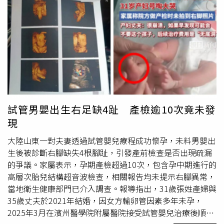
醫院採用調節神經傳導物質的藥物進行治療，透過降低多巴
不少網友也分享類似情況。「我50多歲了，一月和女兒去法
胺水平來阻斷大腦中反覆迴圈的錯誤資訊，防止妄想持續加
國迪士尼，玩倒旋轉的飛車，當下沒感覺，回國後有天突然
深。經過6個月的藥物干預與追蹤，該男子的強迫清洗行為
視網膜破裂出血；又有一天突然天旋地轉，檢查後耳石脫
已顯著減少，對於自己是「水牛」的執念也大幅淡化，正逐
落，以後應該不敢玩了」、「前公司之前在六福村辦家庭
步找回自我認同。
日，別部門的一位同人陪小孩玩笑傲飛鷹後就心肌梗塞」、
「之前去眼科定期檢查，醫生說高度近視要避免雲霄飛車、
自由落體或高空彈跳這類會劇烈晃動的設施，視網膜容易剝
離」。對此，家醫科醫師溫梓言在留言區表示，「有年紀之
後不要坐雲霄飛車等高衝擊力設施是真的！」他透露，隨著
試管男嬰出生右足缺4趾 產檢逾10次竟未發
年齡增加，大腦可能會出現輕微腦萎縮，使腦組織與顱骨之
現
間的空間稍微變大。當人體遭遇劇烈加速或減速時，顱內晃
動幅度也會增加，原本承受張力的橋靜脈可能因此受到拉扯
大陸山東一對夫妻透過試管嬰兒療程成功懷孕，未料男嬰出
而斷裂，進而形成慢性硬腦膜下出血。溫梓言也指出，人體
生後被診斷右腳缺失4根腳趾，引發產前檢查是否出現疏漏
血管彈性會隨年齡逐漸下降，例如40歲後血管彈性通常不如
的爭議。家屬表示，孕期產檢超過10次，包含孕中期進行的
20歲時。如果本身存在高血壓或動脈瘤等潛在疾病，在雲霄
高層次胎兒結構超音波檢查，相關報告均未提示右腳異常，
飛車高速運轉與離心力作用下，血壓可能瞬間上升，增加血
當地衛生健康部門已介入調查。報導指出，31歲張姓產婦與
管破裂的風險。不過，他也強調，大家不用被嚇到就不敢搭
35歲丈夫於2021年結婚，因女方輸卵管因素多年未孕，
雲霄飛車，只是要提醒潛在風險，特別是6大高風險族群：
2025年3月在濱州醫學院附屬醫院接受試管嬰兒治療後順利