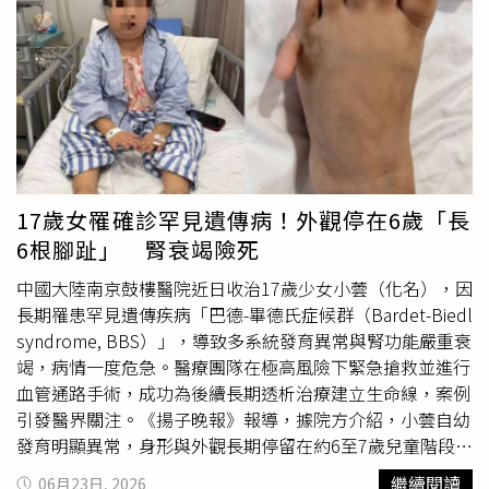
「媽媽沒有成就，妳不能夠像我一樣沒出息，妳是媽媽唯一
的希望。」陳姸霏也給出爆發力十足的演技，對著母親崩潰
狂吼，兩人將這段互相依賴又彼此傷害的母女拉扯，演繹得
淋漓盡致。陳姸霏得知要與梁詠琪對戲有些緊張。（圖／奇
蹟映畫所提供）戲裡相愛相殺，戲外兩位演員則對角色有著
深刻同情，談及這次飾演的單親媽媽「何麗芬」，梁詠琪形
容：「她很明顯對女兒的愛是大過於生命的一切，比自己的
生命看得還重要，當她走到一個極端的想法，有很強烈的控
17歲女罹確診罕見遺傳病！外觀停在6歲「長
制慾，女兒是她生命的全部，她什麼都沒有，所做的一切都
6根腳趾」 腎衰竭險死
是為了女兒，甚至可以犧牲一切，這個偉大母親的角色是很
吸引我的。」她還透露自己也很愛看伊藤潤二的作品，以前
中國大陸南京鼓樓醫院近日收治17歲少女小蕓（化名），因
看《漩渦》連翻頁都會怕，要先翻一小角確認不會太恐怖才
長期罹患罕見遺傳疾病「巴德-畢德氏症候群（Bardet-Biedl
敢慢慢翻開，更表示：「我已經搶先看了《聰明鎮》前5
syndrome, BBS）」，導致多系統發育異常與腎功能嚴重衰
集，追著導演快給我剩下的集數，好久沒有追劇追到停不下
竭，病情一度危急。醫療團隊在極高風險下緊急搶救並進行
來了。」現實生活同樣身為母親的梁詠琪表示，自己與角色
血管通路手術，成功為後續長期透析治療建立生命線，案例
相似之處在於都很愛女兒、願意付出努力，但她強調非常不
引發醫界關注。《揚子晚報》報導，據院方介紹，小蕓自幼
認同何麗芬愛女兒的方式，直言：「何麗芬失去自己，也讓
發育明顯異常，身形與外觀長期停留在約6至7歲兒童階段，
女兒失去自己。她的愛是盲目的，漠視女兒的感受，讓雙方
智力發展亦僅相當於4至5歲水平，且雙足出現多指
畸形
，每
繼續閱讀
06月23日, 2026