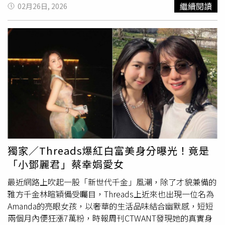
1. 未受控高血壓或心血管疾病2. 服用抗凝血藥/抗血小板藥
懷孕。2026年2月20日產下一名男嬰，但出院病歷與診斷證
繼續閱讀
02月26日, 2026
3. 已知腦動脈瘤、腦血管
畸形
、或中風/腦出血病史4. 近期
明顯示，新生兒右足
畸形
，右腳僅剩小趾，且右小腿較左側
頭部外傷5. 嚴重頸椎/脊椎問題6. 孕婦
略細。家屬轉述，產婦懷孕期間依醫囑完成不下10次產前檢
查。孕中期進行的高層次超音波檢查，診斷報告附有5張影
像，畫面可見胎兒雙手與左腳，但未呈現右腳影像。家屬質
疑，醫療團隊是否在檢查過程或影像判讀上未充分注意相關
部位，若當時即發現異常，家庭將重新評估後續決定。孩子
出生後，產婦情緒受到嚴重衝擊。家屬認為，院方在產前篩
檢與風險告知義務上可能存在缺失。至於後續醫療安排，家
屬表示，因嬰兒年齡尚小，暫時無法接受矯正手術，未來將
轉往醫療資源較充足的醫院評估治療，相關費用仍難以估
算，希望院方能提供合理說明與協助。濱州市衛生健康委員
會表示，已於2月24日接獲陳情並啟動調查程序，建議家屬
獨家／Threads爆紅白富美身分曝光！竟是
可透過醫療糾紛調解委員會申請專業鑑定，或循司法途徑維
「小鄧麗君」蔡幸娟愛女
護權益，目前尚未有最終結論。涉事醫院則引用《中国产科
最近網路上吹起一股「新世代千金」風潮，除了才貌兼備的
超聲檢查指南（2019）》指出，Ⅲ級超音波篩檢項目中，
雅方千金林暄穎備受矚目，Threads上近來也出現一位名為
雙手雙足及關節活動並非系統性強制檢查範圍，並強調將依
Amanda的亮眼女孩，以奢華的生活品味結合幽默感，短短
法配合後續調查與處理。法律專家分析，醫療機構是否須負
兩個月內便狂漲7萬粉，時報周刊CTWANT發現她的真實身
擔賠償責任，關鍵在於是否存在醫療過失及其與結果間的因