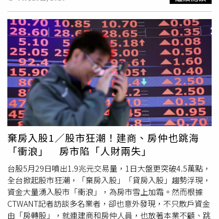
都很痛苦。我自己比較放手，畢竟孩子是獨立個體，我們作
隻腳均有6根腳趾。由於家庭經濟困難，她直到去年才首次
為父母仍然要尊重他們。」陳姸霏在劇中化身重考生「趙佳
接受系統性就醫，最終確診為BBS罕見遺傳病，並已出現嚴
琦」，被媽媽強迫搬入以升學為唯一目標的「神祕小鎮」，
重腎臟損害。今年入院時，小蕓病情已相當危重，出現尿毒
問起得知要跟女神梁詠琪演母女的心情，她笑稱一開始因為
症性腦病、極重度貧血及嚴重代謝性酸中毒等多重併發症。
對方是資深前輩，又是厲害的歌手而「微微害怕」，甚至擔
腎內科醫師於急診室評估後，立即啟動搶救程序，迅速建立
心語言隔閡，實際碰面發現一切都是過度擔心，陳姸霏笑
臨時血液透析通路，並進行血液濾過治療，成功穩定其生命
說：「第一次見面覺得她好高、好漂亮！我們也常在現場分
徵象。隨後，小蕓被透過綠色通道收治入院，但進一步檢查
享零食，到了最後殺青甚至有點難分難捨。」梁詠琪則對
顯示，其因先天性血管
畸形
導致全身血管細小、彎曲且管壁
「女兒」陳姸霏讚不絕口，她驚豔說：「姸霏很清楚自己在
異常，甚至上腔靜脈狹窄，無法建立穩定的長期透析通路。
表演上要做什麼，有時氣氛也被她帶動。拍沉重鏡頭時，她
醫療團隊評估指出，若無法完成血管通路建置，將難以進行
本來哭得很淒涼，一喊卡就突然笑了。我非常享受看她的表
維持性血液透析治療。腎內科血液淨化中心負責人高民表
演，心裡都忍不住想，我這個女兒真的很棒！」梁詠琪還透
示，患者血管條件極為罕見，「17歲的身體卻呈現幼兒等級
棄房入股1／股市狂潮！建商、房仲也跳海
露當時偷偷把手機桌布跟螢幕保護都換成陳姸霏小時後的照
的血管發育狀態」，傳統動靜脈內瘺手術幾乎無法實施，手
「衝浪」 房市陷「人財兩失」
片，被問會不會擔心自己女兒吃醋？她笑說：「當時離家兩
術風險極高。醫療團隊因此制定專案手術計畫，決定在
個月在台灣拍攝很想念女兒，就真的把姸霏當自己女兒看，
DSA（數位減影血管造影）引導下進行頸內靜脈半永久導管
台股5月29日噴出1.9兆元交易量，1日大盤更突破4.5萬點，
但拍完當然就把照片換回去啦！」梁詠琪對陳姸霏讚不絕
植入。手術當天，高民親自操刀，在影像引導下逐步尋找可
全台掀起股市狂潮，「棄房入股」「貸房入股」趨勢浮現，
口。（圖／奇蹟映畫所提供）
通行的血管路徑。由於血管走向異常且存在多處瓣膜阻礙，
資金大量湧入股市「衝浪」，為房市雪上加霜。然而根據
導絲推進極為困難，宛如在破碎結構中尋找狹窄通道。最終
CTWANT記者訪談多名業者，卻也意外發現，不只散戶資金
醫師憑藉多年介入經驗，使用極細導絲小心穿越
畸形
血管
由「房轉股」，就連建商和房仲人員，也放著本業不顧、跳