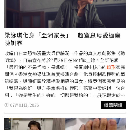
罕見，若將健康的肺比喻為海綿，肺泡就是進行氣體交換的
孔隙；然而該病會導致患兒的肺泡內充滿黏稠的蛋白質與脂
質，就像海綿孔隙被「泥漿」完全堵死，導致嚴重的氣體交
換障礙。患者會因此出現胸悶、乾咳及呼吸困難，若不即時
採取全肺灌洗治療，恐導致持續性低血氧、呼吸衰竭，甚至
梁詠琪化身「亞洲家長」 超窒息母愛逼瘋
在晚期惡化為肺纖維化危及生命。由於兒童全肺灌洗手術難
陳姸霏
度極高，必須在清洗一側肺部的同時，確保另一側肺部能正
常呼吸通氣，不能有半點「嗆水」的閃失。在醫療團隊經過
改編自日本恐怖漫畫大師伊藤潤二作品的真人原創影集《聰
多次模擬演練後，成功將具備安全氣囊的導管精準置入雙側
明鎮》，日前宣布將於7月28日在Netflix上線。全新花絮
主支氣管，完美實施「乾濕分離」。團隊以溫熱的生理鹽水
「最可怕的不是怪物，是媽媽！」揭開劇中核心的
畸形
家庭
注入肺部並配合高頻震盪，將沉積物震鬆後吸出；歷時2
關係。香港女神梁詠琪首度接演台劇，化身控制欲極強的單
次、共8小時的手術，分別從左、右肺各洗出約1.6公升的混
親媽媽，與陳姸霏詮釋相愛相殺的母女，將亞洲家庭常見的
濁奶狀液，直到液體完全清澈。醫師特別提醒，肺泡蛋白質
「我是為妳好」與升學焦慮推向極限，花絮中梁詠琪一句台
沉積症在小兒醫學上相當罕見，早期症狀多半不典型，通常
詞：「妳是我生的，妳的一切都是我給的！」展現遊走於瘋
只表現為活動後易喘、慢性乾咳或過度乏力，常被誤認為是
狂邊緣的窒息式母愛。最新花絮中，畫面開場便營造令人膽
繼續閱讀
07月01日, 2026
一般肺炎或氣喘。家長若發現孩子長時間咳嗽、呼吸急促、
戰心驚的壓迫感。梁詠琪神情緊繃、手持剪刀護著女兒與丈
活動耐受力下降，且病情有進行性加重的趨勢，甚至出現胸
夫對峙，隨後對女兒痛喊：「媽媽只剩下妳了，妳永遠永遠
廓
畸形
、手指端變粗（杵狀指）等異常徵兆，應提高警覺儘
不可以離開媽媽！」將扭曲的母女關係展露無遺。她更將自
速至兒童呼吸專科就診，以免延誤黃金治療期。
身對失敗的恐懼強加在孩子身上，情緒勒索狠抓陳姸霏說：