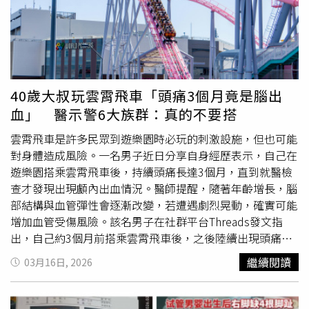
成壓力，但他認為，對頂端客而言，貸款並非首要考量，決
區核心買一間小兩房的預算，在此區域幾乎可以換到更大的
愈發嚴重。男子發病2個月後，他腦中病態的想法演變成不
定出手的關鍵在於產品的「絕對稀缺性」與「精準定位」。
坪數或更寬裕的生活品質，且省下的房貸支出，正是對抗通
可動搖的「堅定信念」，就醫時，他向醫師表示，這種「變
王志祥觀察，這群客戶追求的是「比現有住家更高規格」的
膨、彈性配置資金的最佳利器。理銘開發與昌益事業群於南
身」的感覺從下半身開始，逐漸蔓延至軀幹與臉部。最令醫
升級體驗，例如國際級的團隊，或是豪宅車道的坡道比需達
台南副都心生活圈傾力打造的造鎮計畫，生活半徑內涵蓋了
療團隊驚訝的是，患者宣稱在照鏡子時，自己看到的不再是
到1:10至1:12，車位寬度至少2.75米…等細節規畫；此外，
雙軌交通，以及未來的好市多、小巨蛋開發案與既有商業機
人類容貌，而是一個完整的水牛軀體。為了擺脫這種恐怖的
比起單戶300坪的規劃，每戶約100坪、一次購入多戶的配
能，對於剛需市場而言，具備極佳的居住性與品牌力支撐，
變身感，男子甚至會憤怒地對「鏡中水牛」咆哮並施加暴
40歲大叔玩雲霄飛車「頭痛3個月竟是腦出
置更能精準切中這類客戶的需求。總結來看北市豪宅市場，
在利多尚未全數兌現、房價仍處於相對低點的此刻，佈局台
力，認為是對方奪走了他的靈魂與肉體。隨著病情惡化，患
血」 醫示警6大族群：真的不要搭
建商對產品細節的掌握度與定位策略，才是能否在高端住宅
南最精華的開發版圖，不僅是選擇一種高品質的生活方式，
者的行為舉止完全脫離人類常軌，他開始採取四肢著地的方
市場脫穎而出的關鍵。
更是精準卡位台南下一個黃金十年的發展核心。市場專家提
式行走，並不時做出如牛般的擺頭與點頭動作，甚至在用餐
雲霄飛車是許多民眾到遊樂園時必玩的刺激設施，但也可能
醒，地產開發的價值取決於公共建設的密度與資本投入。隨
時間要求家人餵食青草。儘管男子內心深處仍保有微弱的人
對身體造成風險。一名男子近日分享自身經歷表示，自己在
著 2030 軌道經濟紅利兌現、重大建設陸續到位，這種「一
類意識，但其大腦已被「水牛佔領身體」的錯覺完全主導。
遊樂園搭乘雲霄飛車後，持續頭痛長達3個月，直到就醫檢
線之隔、單價差十幾萬」的
畸形
斷層將會迅速補平。目前仁
家人起初尋求民俗療法補救無效，眼見他生活無法自理且精
查才發現出現顱內出血情況。醫師提醒，隨著年齡增長，腦
德緊鄰東區路段的 2 字頭基期，極可能是入席台南核心圈最
神崩潰，才趕緊將其送往醫院精神科接受專業診治。醫療團
部結構與血管彈性會逐漸改變，若遭遇劇烈晃動，確實可能
後的「絕版門檻」。理銘開發、昌益建設布局南台南副都
隊在初步評估中，排除其腦部器質性病變，CT斷層掃描顯
增加血管受傷風險。該名男子在社群平台Threads發文指
心，「南青山」卡位城市發展軸線。（圖／台南市運動藝文
示大腦構造正常。最終醫師確診該男子患有具備妄想特質的
出，自己約3個月前搭乘雲霄飛車後，之後陸續出現頭痛症
休閒園區BOT案示意圖，台南市政府提供）
「身體
畸形
恐懼症」（Body Dysmorphic Disorder）以及
狀，情況持續未改善，因此前往醫院檢查。經檢查後，醫師
繼續閱讀
03月16日, 2026
嚴重的強迫症（OCD）。這類病症通常會讓患者深信自己正
診斷為「左側顱內慢性硬腦膜下出血」。他在貼文中分享自
在轉化為狼或其他兇猛野獸，而此個案則是醫學史上首次記
身經歷，「奉勸大家年過40，不要坐雲霄飛車。陸續痛了三
錄到以「水牛」為轉化對象的特殊案例。針對此罕見個案，
個月找到原因腦內出血，可不是開玩笑的。」貼文曝光後，