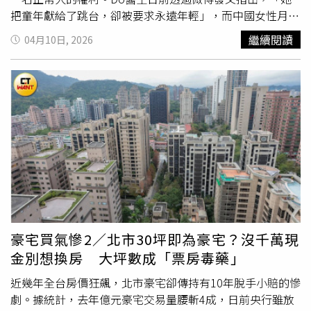
度 > 40度，蹠骨間角度 > 16 度，大拇趾與第二趾重疊，患
把童年獻給了跳台，卻被要求永遠年輕」，而中國女性月經
者疼痛度加重，影響行走功能。拇指外翻如何治療？可以根
初潮的平均年齡約為12.5歲，16歲已是相對上限，全紅嬋的
繼續閱讀
04月10日, 2026
治嗎？陳建璋表示，拇指外翻是否能好轉，取決於嚴重程
初潮時間不僅遠超平均值，甚至突破了醫學認知的範疇。
度，一般而言，經評估後採保守治療，若保守治療無效且疼
Do醫生分析，長期能量攝入不足、體脂率過低以及巨大的
痛嚴重程度已影響生活，則需進一步評估是否得手術治療，
心理壓力，會抑制「下丘腦—垂體—卵巢軸」的功能成熟，
以維持正常的生活品質。．保守治療1.調整鞋具：選擇楦頭
導致初潮延遲。回顧全紅嬋自7歲進入體校、14歲奪金，為
寬鬆、柔軟且低跟鞋子2.善用輔具：如矽膠趾間墊、大腳趾
了達到跳水運動對體型的嚴苛要求，先前她本人透露，曾因
專用矯正鞋墊等都可幫助減少摩擦並維持拇指排列。3.物理
體重焦慮每天僅吃一餐，甚至餓到低血糖虛脫，這種「極致
與復健治療：透過雷射等方式減緩發炎，或採以足底肌肉強
付出」形同將童年與生理健康雙重透支，才換來令世界矚目
化訓練。．手術治療1.微創手術：傷口小、復原期較短，後
的勳章。令人心寒的是，儘管全紅嬋已用極端自律將發育期
續照護簡單，加上疼痛感較低，適合輕中度變形患者、年長
推遲至17歲，大眾卻仍對她因自然生長產生的體重變化給予
者2.傳統手術：能處理複雜或嚴重變形的患者，但傷口較
惡評，網路上甚至出現「不自律」、「太胖」等侮辱性言
大、術後恢復期長。陳建璋醫師提醒，患者術後照護應掌握
論。Do醫生憤慨表示，這些抨擊反映出大眾對運動員的
畸
「患肢抬高、傷口保持乾燥、穿著專用石膏鞋或減壓鞋」三
形
期待，要求選手必須像「長不大的孩子」永遠保持完美身
豪宅買氣慘2／北市30坪即為豪宅？沒千萬現
要點，若接受微創手術的患者，術後則可開始訓練關節活
材；他強調，全紅嬋首先是一個正在成長的人，生理變化與
金別想換房 大坪數成「票房毒藥」
動，若有腫脹情況，則可透過冰敷減緩，另外，3個月內應
體重波動是正常現象，即便她褪去冠軍光環，作為普通孩子
避免劇烈運動及穿高跟鞋，最重要是術後應定期回診追蹤，
也不應遭受如此身材非議。Do醫生呼籲，17歲的初潮是全
近幾年全台房價狂飆，北市豪宅卻傳持有10年脫手小賠的慘
並攝取足夠營養，才能幫助骨頭癒合，及早恢復日常生活。
紅嬋遲到的青春信號，更是對大陸社會的警示，眾人應對選
劇。據統計，去年億元豪宅交易量腰斬4成，日前央行雖放