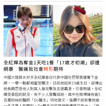
外翻，甚至逐漸惡化。1.先天因素．遺傳：若父母有拇指外
翻情況，子女患病的機率非常高。．扁平足/高弓足：前者
因足弓塌陷造成足部過度內旋、前足壓力增加；後者則因足
弓僵硬導致重心不穩，造成腳趾向內側擠壓。．關節過動症
候群：因先天韌帶、筋膜鬆弛，使得大拇趾根部關節處於不
穩定狀態。2.後天因素．不適合鞋具：包括楦頭過窄、尖
頭、尺寸不合等鞋子或穿高跟鞋。．不當行走姿勢：長時間
不當行走姿勢導致腳拇趾根部骨頭向外凸出。．體重過重：
因體重增加足部承受壓力，造成足弓支撐不足導致拇指外
翻。．疾病：像類風溼性關節炎會因足部關節結構受損進而
引發病症。拇指外翻常見5症狀1.關節紅腫、疼痛2.拇指歪
全紅嬋為奪金1天吃1餐「17歲才初潮」卻遭
斜3.足部變形4.其他腳趾病變5.影響行走拇指外翻如何診
網暴 醫痛批社會
畸形
期待
斷？陳建璋表示，臨床上會透過X光檢查患者拇指外翻角
度，以判斷嚴重程度，而依照角度又分輕微、中等及嚴重三
中國大陸跳水好手全紅嬋昔日代表中國在巴黎奧運奪下金
種等級，透過不同等級評估再進一步選擇合適的治療方
牌，一舉一動都相當受關注，日前她迎來19歲生日，卻傳出
式。．輕微：拇趾外翻角度15~20度間，蹠骨間角度為9~11
她長期忍受他人對其人身攻擊及言語霸凌，引發熱議。全紅
度，患者會感到大拇指輕微外傾，長時間走路常會感到疼
嬋受委屈的狀況，有不少人發聲挺她，其中在微博擁有逾5
痛。．中等：拇趾外翻角度20~40度之間，蹠骨間角度為
百萬粉絲的醫師「Do醫生」特地發文，強調不該剝奪她做
11~16度，拇指明顯變形，關節腫脹。．嚴重：拇趾外翻角
一名正常人的權利。Do醫生日前透過微博發文指出，「她