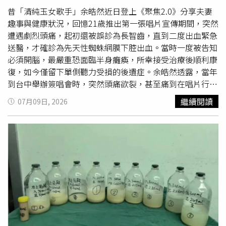
「XXX切結書」以示負責，就能免經過該項審查。（圖／讀
感染茲卡病毒後症狀輕微，典型的症狀為發燒、紅疹、關節
昔「清純玉女歌手」余皓然近日登上《聚焦2.0》分享夫妻
者提供）另一位不具名建築師則表示，在審查實務上，通常
炎及關節痛等，症狀與登革熱相似但較輕微，孕婦感染茲卡
趣事與健康狀況，回憶21歲推出第一張唱片宣傳期間，突然
為解除建管承辦人員的質疑，為不讓案子卡關，建築師都會
病毒後可能導致胎兒小頭
畸形
或死亡，提醒孕婦及計劃懷孕
遭遇劇烈頭痛，起初還被誤診為長智齒，直到二度出血緊急
直接簽切結書；或是在有認知差距時，建管承辦也會要建築
婦女暫緩前往茲卡病毒流行地區；民眾如需前往，應做好防
送醫，才確診為先天性蜘蛛網膜下腔出血。當時一度被告知
師簽切結書，「凡提供切結書，代表建築師已經查核過相關
蚊措施，如穿著淺色長袖衣褲、皮膚裸露處塗抹政府機關核
必須開腦，最嚴重恐面臨半身癱瘓，所幸接受治療後順利康
事項，可全權負責，因此便不會細究，可加速流程。」然而
可的防蚊藥劑、住在有紗窗、紗門或空調的房舍等。自流行
復，如今僅留下單側聽力受損的後遺症。余皓然透露，當年
這樣的作法，卻讓審查制度形同虛設，最終出包就由建築師
地區返國後，無論是否出現疑似症狀，男性在3個月內及女
到台中舉辦簽唱會時，突然頭痛欲裂，甚至痛到在唱片行地
一人承擔。此次連署發起人有公會成員、建築學者，以及我
性在2個月內均應使用保險套，採取安全性行為，或避免性
上打滾、嘔吐，止痛藥完全無效，返家就醫卻被診斷為智齒
繼續閱讀
07月09日, 2026
國建築師最高榮譽「傑出建築師獎」多名獲獎人。呂欽文強
行為，男性之性伴侶若為孕婦，則性行為時應戴保險套或避
發炎。沒想到5天後再次劇烈頭痛，父親立刻將她送往台大
調，發起聯署不是要指吳省斯建築師過世與國泰桃園置地一
免性行為至性伴侶分娩。另請落實自主防蚊措施至少3週，
醫院急診，檢查後確診先天腦血管
畸形
造成蜘蛛網膜下腔出
案有關，也並非要幫吳省斯建築師卸責，而是大家都很關心
暫緩捐血至少1個月。疾管署呼籲，民眾自流行地區返國入
血，第二次發作更是二度出血，情況相當危急，父親甚至一
事情始末和真相，希望藉此事件呼籲相關單位重視建築師的
境時如自覺可能感染茲卡病毒，應主動聯繫機場檢疫人員；
度焦慮到在老家看見余皓然的幻影。由於開腦手術風險極
執業困境、促進改革，不希望再有類似的憾事發生。因此共
返國後兩週內如有不適，應儘速就醫並告知旅遊史；醫療院
高，她轉往榮總接受加馬刀治療，兩年後追蹤確認血塊已完
提出5大訴求：一、應明確定義建築師之「專業責任」；
所如遇有疑似個案，應詢問旅遊活動史並依法通報，以降低
全萎縮。醫師曾告知父親，即使救回性命，也可能半身癱
二、儘速建立「專業保險制度」，分攤建築師風險；三、建
疫情風險。
瘓，所幸如今僅留下單側耳朵聽力較弱的後遺症，讓她感嘆
築法規系統化、A|化，讓重要法規不漏接；四、整合與淘汰
自己十分幸運。今年適逢與丈夫王中平結婚30周年，余皓然
過時法規；五、明確「審查權責」及「救濟機制」。不過也
推出新書《余皓然寫給妳的女人真心話》，以30道料理搭配
有公會會員認為，「公會搞改革已經40、50年了，現在還
30個故事，分享夫妻相處點滴。她笑說老公最擅長「不花錢