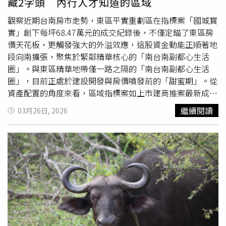
藏2字頭 內行人才知道的區域
又再收緊剩3成，且無寬限期。然根據各大房仲與實價登錄
統計，六都新成屋近5年平均漲幅超過 50%，但高價住宅認
觀察近期台南房市走勢，東區平實重劃區在指標案「國城寳
定標準卻10多年未配合大環境調整，引來業者不滿。房仲全
實」創下每坪68.47萬元的成交紀錄後，不僅定錨了東區房
聯會理事長王瑞祺以台中豪宅門檻4,000萬元為例，有人2年
價天花板，更觸發強大的外溢效應，這股資金動能正順著地
前購買時預售價3,800萬元，今年將交屋但房價增值已超過
段向南擴張，聚焦於緊鄰精華核心的「南台南副都心生活
豪宅門檻，貸款成數被迫限制最高3成，等同立即要面對7成
圈」。與東區精華地帶僅一路之隔的「南台南副都心生活
的自備款、也就是2,660萬元才能交屋，讓購屋人頭痛不
圈」，目前正處於建設開發與房價噴發前的「甜蜜期」。從
已。大台中不動產公會理事長蕭成忠就說，現在只要超過3
資產配置的角度來看，區域指標案如上市建商推案最新成交
房，總價就會超過高價宅的門檻，所以3房、4房沒人要；台
單價觸及49.71萬元，新成屋案開價亦站穩47萬元，對比平
繼續閱讀
03月26日, 2026
中電梯別墅也幾乎都超過總價4,000萬元，但高額的自備
實重劃區已衝上6字頭的現況，此區具備極強的補漲動能。
款，讓許多想三代同堂的家庭卻步，「央行不應該懲罰人口
然而在僅與副都心核心「一線之隔」的特定區塊，竟然還藏
多的房型！」中南部不少新透天產品、電梯別墅也都觸及豪
著傳說中的2字頭基期。這種類似「時空裂縫」的房價斷
宅線，貸款最高只能3成，造成換屋民眾卻步。（圖／業者
層，讓不少精明的買盤紛紛轉向，試圖卡位這最後的價值窪
提供）即將出任世界不動產聯合會總會會長的龍寶建設董事
地。一線之隔身價大不同：行政區邊界的「價格奇蹟」這處
長張麗莉即是血淋淋案例，她告訴CTWANT記者，龍寶在台
被內行人盯上的「特殊區域」，地理位址緊鄰南台南副都
中近期交屋的案子，有近半戶數總價都超過台中豪宅貸款門
心。在地房仲分析，由於台南行政區界的微妙劃分，許多消
檻，4年前買賣條件可貸款55%，現在降為3成，導致近3成
費者往往存在「門牌迷思」，導致東區核心新案價格居高不
的客戶面臨自備款不足。王瑞祺表示，這種案例在都會地區
下；然而，聰明的購屋者發現，從此「特定區塊」出發，只
很普遍，在此情況下，即使央行第二戶貸款略為鬆綁，仍難
需極短車程即可享有東區同等的繁華，單價卻呈現垂直落