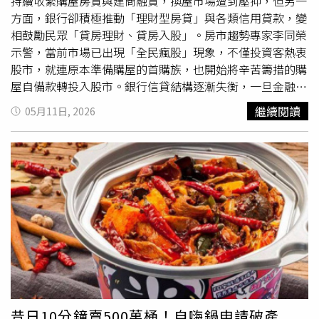
將登場，AI題材持續升溫，不僅散戶瘋搶AI概念股，連建商
持續收緊購屋房貸與建商融資，換屋市場遭到壓抑，但另一
與房仲從業人員也紛紛轉戰股市、投入股海。（圖／報系資
方面，銀行卻積極推動「理財型房貸」與各類信用貸款，變
料照）追根何種房貸問題，原本以為是信用管制導致自備款
相鼓勵民眾「貸房理財、貸房入股」。房市趨勢專家李同榮
不足，但宏盛發言人陳育德卻說出了令人跌破眼鏡的原因，
示警，當前市場已出現「全民瘋股」現象，不僅投資客熱衷
「最近看到比較多都是因股市熱，資金還在股市來不及拿回
股市，就連原本準備購屋的首購族，也開始將辛苦籌措的購
來，或是想再放久一點、多賺一點。」一名桃園地產業者就
屋自備款轉投入股市。銀行信貸結構逐漸失衡，一旦金融市
分享，台股雖已在高點，仍有人想進場，一名券商朋友手上
場反轉，股房雙崩，恐將引爆本土金融風暴，後果不容小
繼續閱讀
05月11日, 2026
還有十多名客戶待開戶；最近他原本有幾塊農地要出售，買
覷。李同榮指出，2025年至2026年間，尤其是公股銀行體
方已出價，但仲介近日告知交易暫緩，原因是「資金還在股
系，為因應央行對不動產放款集中度的控管，消金授信策略
市，等賺了錢再來買」。根據證交所公布最新5月台股新開
已逐漸轉向「理財型房貸」與「信用貸款」。所謂理財型房
戶數13.2萬人，全台累積總開戶數達到1433萬人，再創新
貸，就是將已償還的房貸本金，再轉化成可隨時動用的額
高。面試心得平台「面試趣」也公布職場調查，每6人就有1
度，讓有房族能夠靈活調度資金。理論上，此類產品可作為
人目睹同事因股市辭職，更有2.6%的受訪者坦言，自己就
資金周轉工具，但目前市場現象卻是，大量資金流向本土股
是辭職投入股市的人。若以台灣實際勞動力1,200萬人換
市，形成另類金融槓桿。股房四大警訊：房市剛需被延後、
算，就有31.2萬人為了股票離開正職工作，人口規模相當於
資金過度集中股市、金融體系結構失衡、投機氛圍升高李同
一整個基隆市。房市專家李同榮就表示，在AI飆股與全民瘋
榮特別提出非常值得關切的
畸形
現象，就是部分年輕首購族
股氛圍下，許多年輕人的思維已完全改變，認為「辛苦存房
原本準備第一桶金做為購屋的自備款，也因股市行情火熱而
子頭期款，不如先進股市翻倍。」股票漲了可再質押，質押
延後購屋、將資金全部轉進重押股市，希望透過短線獲利
後又能再加碼，加碼成功後，帳面財富又再增加，於是出現
「再賺第二桶金」。這種現象表面上看似資金活絡，但實際
昔日10分鐘賣500萬桶！自嗨鍋申請破產