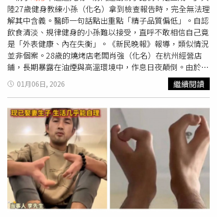
得相當低調。雖然曾上傳與媽媽在私人飛機上的合照，卻貼
陸27歲健身教練小孫（化名）拿到檢查報告時，完全無法理
心地用愛心遮住媽媽的臉，顯見她不想消費母親名氣。事實
解其中含義。醫師一句話點出重點「精子品質偏低」。自認
上，蔡幸娟過去也曾主動分享母女合照，當時便有許多粉絲
飲食清淡、規律健身的小孫難以接受，直呼不敢相信自己竟
誇讚母女倆顏值極高，站在一起宛如姊妹。59歲的蔡幸娟當
是「外表健康、內在失衡」。《新民晚報》報導，類似情況
年以〈星星知我心〉、〈中國娃娃〉等暢銷曲紅遍東南亞，
並非個案。28歲的燒烤店老闆肖強（化名）在杭州經營店
有「中國娃娃」、「小鄧麗君」之稱。她2003年跟電視節
鋪，長期暴露在油煙與高溫環境中，作息日夜顛倒。由於結
目製作人謝孔忠結婚，並育有一女，但5年後離婚，由她獨
婚一年遲遲未能懷孕，在妻子檢查正常後，他走進醫院檢
繼續閱讀
01月06日, 2026
自撫養女兒長大。蔡幸娟也曾分享跟女兒的合照。（圖／翻
查，結果顯示精子
畸形
率明顯偏高。醫師指出，高溫、熬夜
攝自蔡幸娟臉書粉絲團）而蔡幸娟自2011年後就淡出演藝
與長期勞累，正悄悄削弱精子活力。浙江大學醫學院附屬婦
圈，鮮少在鏡頭前露面，幾年前曾傳出她以3億多買下台北
產科醫院生殖男科醫師李景平表示，近年來愈來愈多年輕男
市「元大柏悅」豪宅，與連戰夫婦為鄰，如今女兒亭亭玉
性面臨精子品質下降問題。不孕不育夫妻中，約有近半原因
立，蔡幸娟偶爾也會分享旅遊照片，看來很享受優雅愜意的
與男性因素相關，弱
畸形
精子症已成為常見診斷。專家在
退休生活。
2024年人類精子庫論壇上指出，捐精志願者合格率持續下
滑，反映男性生殖健康壓力日增。研究也顯示，男性25至
35歲精子品質最佳，之後逐年下降，而久坐、熬夜、吸菸飲
酒與精神壓力，都是影響關鍵。李景平提醒，透過改善生活
方式仍有機會逆轉風險，包括避免久坐、規律作息、戒菸限
酒、均衡飲食與適度運動。這場無聲的「精子品質警訊」，