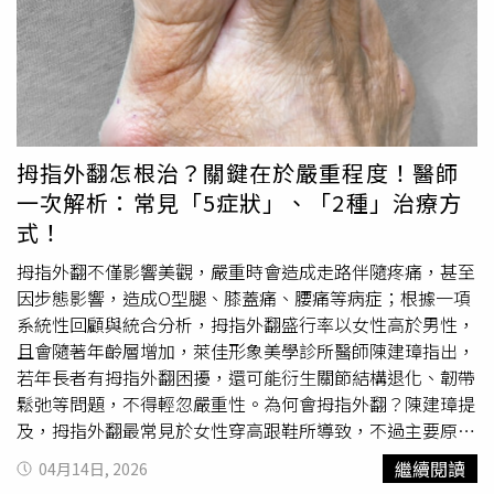
市若大跌，也將衝擊民間財富信心，對執政黨選情不利。
為結構性裂口，初步判斷為三度唇裂，並疑似合併腭裂。突
3、若股房同時過冷或過熱，都不利執政黨選情。因此，預
如其來的結果讓夫妻倆難以接受。婷婷在事後查閱相關資料
測政府對股市發展最可能採取的策略，將是：「先降溫、後
時，心理壓力加劇，並一度自責是否與自身孕期行為有關。
維穩」，亦即是在6、7月股市過熱前，適度冷卻市場，避免
對此，醫生解釋，唇腭裂多發生於胚胎發育早期（約孕4至8
股市失控暴衝，選前再適度釋出利多穩定股民信心。選前房
週），通常屬於發育過程中的偶發性異常，並非單一行為所
市走勢大預測：「房價適度鬆動、政策就跟著鬆綁」李同榮
致。醫學資料顯示，唇腭裂為常見先天性顱面
畸形
之一，在
最後指出，房市方面政策方向則將維持：「房價適度鬆動、
中國大陸約每600名新生兒中就有1例。專家指出，若產前
拇指外翻怎根治？關鍵在於嚴重程度！醫師
政策就跟著鬆綁」也就是說：不容許房價再度大幅飆漲，但
發現此類情況，需重點評估裂口程度、是否合併其他器官異
一次解析：常見「5症狀」、「2種」治療方
也不希望房市過度崩跌，若巿場價格適度修正，政策可能逐
常，以及後續治療的可行性。對於單純唇腭裂，多數患兒經
式！
步鬆綁。李同榮認為，在房市下修未達滿足點之際，縱使是
手術修復後可獲得良好恢復，智力與運動能力通常不受影
股市退埸，部分資金流入剛需市場以外，也難全部流入房
響。事實上，目前唇腭裂修復技術已較成熟，亦有公益資源
拇指外翻不僅影響美觀，嚴重時會造成走路伴隨疼痛，甚至
市。當股房雙弱時，流動資金就會轉移至國內超額儲蓄體系
提供協助，例如由李亞鵬發起的嫣然天使基金，長期為患兒
因步態影響，造成O型腿、膝蓋痛、腰痛等病症；根據一項
或國外基金債券等多元投資。未來，唯有讓市場回歸理性、
提供醫療援助與支持。不過，經進一步檢查與羊水穿刺評估
系統性回顧與統合分析，拇指外翻盛行率以女性高於男性，
依循經濟發展基本面脈動，資金穩定合理流動，才是股市房
後，婷婷與丈夫綜合考量家庭條件與未來照護壓力，最終決
且會隨著年齡層增加，萊佳形象美學診所醫師陳建璋指出，
市最健康的發展格局。股房4象限與資金流向圖。（圖／李
定終止妊娠。
若年長者有拇指外翻困擾，還可能衍生關節結構退化、韌帶
同榮提供）美媒指台股玩火恐崩盤！謝金河揭2關鍵：半導
鬆弛等問題，不得輕忽嚴重性。為何會拇指外翻？陳建璋提
體在衝浪台股過熱在玩火？ 謝金河搖頭：是全球半導體在
及，拇指外翻最常見於女性穿高跟鞋所導致，不過主要原因
衝浪台股4萬點卻更窮？ 作家揭隱憂：台灣陷入「荷蘭病」
則與遺傳有關，因先天腳部結構差異、足部肌肉無力等，造
繼續閱讀
04月14日, 2026
危機
成不良的行走習慣，若又穿了不適合的鞋子，就會造成拇指