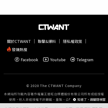
出，近親結婚會顯著提升後代罹患隱性遺傳病的機率。雖然
父母看似健康，但若同時攜帶相同致病基因，後代便有可能
發病。這類疾病常具先天性，治療困難，且可能影響終身。
儘管身體條件受限，李先生自幼便學會依靠自身力量改變命
運。他自學氣球造型技術，後轉行經營氦氣相關生意，逐步
建立起屬於自己的職涯。他坦言，除了無法駕駛車輛之外，
其餘生活與工作皆能獨立完成。更令人欣慰的是，李先生已
關於CTWANT
聯繫&爆料
隱私權政策
婚並育有三名子女，經醫療檢查均為健康狀態，這讓他與家
人深感欣慰。他表示，不願責怪上一代的選擇，並強調身體
發燒熱搜
缺陷不等於人生失敗，努力與心態才是生活品質的關鍵。他
Facebook
Youtube
Telegram
的經歷也提醒社會大眾：面對特殊情況，逃避與自怨無濟於
事，唯有接受現實、努力尋找突破口，才能真正掌握人生。
© 2020 The CTWANT Company
本網站所刊載內容著作權屬王道旺台媒體股份有限公司所有或經授權
使用，他人非經授權不許轉載、重製、公開播送或公開傳輸。
知道了，請關閉視窗