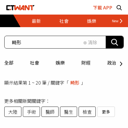
跳至主要內容區塊
下載 APP
最新
社會
娛樂
財經
⊗ 清除
全部
社會
娛樂
財經
政治
顯示結果第 1 ~ 20 筆 / 關鍵字「
畸形
」
更多相關新聞關鍵字：
大陸
手術
醫師
醫生
檢查
更多