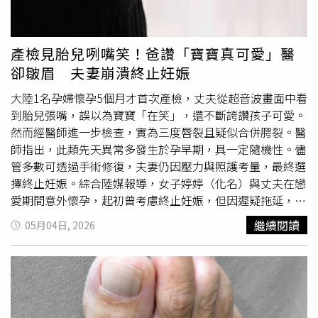
散戶資金套牢，信貸違約增加，消費信心崩潰，房市購屋動
無數投資者目光。然而，亮眼數據背後隱藏著嚴重的經營結
能也陷入急凍狀態。一旦股市與房市同步轉弱，股房雙崩恐
構失衡，該品牌行銷費用曾佔總支出的4成以上，研發投入
引發金融體系連鎖震盪與風暴，政府最後勢必要出面收拾殘
卻微乎其微，不足1.3%，這種「重行銷、輕研發」的模式
產檢見胎兒咧嘴笑！爸讚「寶寶真可愛」醫
局。（二）股房雙強/股市獲利資金轉向房市，股房雙強、
為日後的崩盤埋下伏筆。除了經營模式
畸形
，產品定位與現
卻皺眉 夫妻崩潰終止妊娠
投機炒作再起另一種可能則是，股市高檔震盪後並未崩盤，
實生活場景的脫節也是致命傷。自嗨鍋最初主打「戶外旅
而是進入良性修正。當大量股市獲利資金開始尋找新的資產
遊」與「應急餐飲」，但卻面臨實務上的重重阻礙。有資深
大陸1名孕婦懷孕5個月才首次產檢，丈夫從超音波畫面中看
避風港時，沉寂已久的房市便可能重新成為資金停泊處。李
登山客指出，加熱包因安全疑慮被禁止帶上高鐵與飛機，且
到胎兒張嘴，誤以為寶寶「在笑」，還不斷誇讚孩子可愛。
同榮認為，未來若出現「資金由股轉房」現象，市場恐重演
戶外水源取得不易，加上餐盒體積龐大、餐後垃圾難以處
然而經醫師進一步檢查，實為三度唇裂且疑似合併腭裂。醫
民國77年間股房資金與地下金融吸金，三股流動資金快速輪
理，讓許多戶外玩家寧可選擇壓縮餅乾或堅果，而非自嗨
師指出，此類先天異常多發生於孕早期，具一定隨機性。儘
動的三種投機景象：1、股市獲利資金湧入房市2、房價再度
鍋。在消費者端的反饋更揭示了品牌難以維持的高昂成本，
管多數可透過手術修復，夫妻仍因壓力與照護考量，最終選
遭資金推升3、投機炒作死灰復燃屆時，若政策持續打房，
自嗨鍋單價高，但內容物分量與CP值卻遭到質疑，不少上
擇終止妊娠。綜合陸媒報導，女子婷婷（化名）與丈夫在戀
恐壓抑經濟與選情；若政策鬆動，又可能助長資產泡沫，政
班族反映，雖然初期因新鮮感嘗試，但「幾片薄肉」的體驗
愛期間意外懷孕，起初曾考慮終止妊娠，但因遲疑拖延，待
策陷入兩難？全民瘋股，政府意想不到的2種結果。（圖／
顯然不敵外送平台的多樣化選擇。有數據顯示，自嗨鍋的復
決定就醫時已超過可流產時限，2人最終結婚並繼續妊娠。
繼續閱讀
05月04日, 2026
李同榮提供）選舉因素將左右未來股市與房市走勢，三種情
購率長期低於15%，與傳統泡麵約65%的穩定回購率相比，
直到懷孕5個月，婷婷才首次前往醫院進行產檢。在超音波
境不利執政黨選情李同榮進一步分析，下半年選舉因素，將
差距懸殊，顯示其產品缺乏長期的市場競爭力。目前杭州與
檢查過程中，當胎兒影像出現在螢幕上，丈夫看到寶寶張著
成為左右股市與房市的重要變數。對執政黨而言，有三種情
廣州等多地的便利商店已難找到自嗨鍋，外送平台也陸續下
嘴、輪廓生動，一度興奮表示「寶寶好像在笑」。然而，醫
境不利於年底大選的選情：1、股市若過熱，選前若無力推
架相關產品。雖然淘寶旗艦店目前仍維持運作，但隨著公司
生在反覆掃描後發現異常，特別是在胎兒上唇位置停留觀
升行情，或導致崩盤，就容易引發千萬股民的民怨。2、房
宣告破產，不確定還會營業多久時間。
察。隨後由產科主任複核，最終指出該「笑容」實際上可能