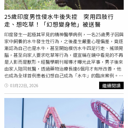
以解決高總價產品的資金斷鍊問題，進而增加買賣雙方違約
差。這種「行政區邊界紅利」，讓區域具備了極強的補漲動
與交易糾紛的風險。再回頭看看台北市，目前新建案平均單
能。鐵路地下化與捷運藍線推動軌道經濟，南台南副都心同
25歲印度男性侵水牛後失控 突用四肢行
價普遍站上120萬元，凡權狀50坪、室內30餘坪的新房，加
享平實營區商業機能。（圖／業者提供）副都心利多大爆
走、想吃草！「幻想變身牠」被送醫
上車位總價即可能突破7,000萬元門檻。室內空間30坪即被
發：2字頭的價格，5字頭的頂級享受為何專家看好此區具備
認定為豪宅，讓不少業者形容「政策導致市場
畸形
」。代銷
強大的「價格支撐點」？關鍵在於南台南副都心正如火據進
印度發生一起極其罕見的精神醫學病例，一名25歲男子因與
公會全聯會理事長戴嘉聖表示，有許多換屋需求的客戶，自
行中的重磅開發，其服務半徑正好完整覆蓋了這片區域，放
家中飼養的水牛發生性行為，之後產生嚴重心理偏差，竟逐
備款不夠，為了避免觸碰豪宅門檻，建商只能總價除上房價
眼府城，最令市場振奮的莫過於即將在2030年迎來爆發點
漸認為自己也是水牛，甚至開始模仿水牛四足行走、搖頭晃
來決定坪數。（圖／林榮芳攝）不動產代銷公會全聯會理事
的「軌道經濟紅利」，台南鐵路地下化工程整體進度已逾
腦，甚至向家人要求吃草等行為，還宣稱在鏡中看見的不再
長戴嘉聖就感嘆，這幾年全台房價都往上跑，政府對於豪宅
90%，南台南站預計2030年啟用、台南首條捷運藍線已箭
是人影而是獸形。經醫學期刊報導才曝光此罕事，男子後來
的認定金額卻一直沒動，早已和市場嚴重脫節，現在購買大
在弦上，預計2026年正式動工工期約6年，正式宣告府城進
由家人陪同就醫，透過藥物治療長達6個月才有所改善，他
坪數產品必須先自備現金幾千萬元起跳，一般換屋族根本拿
入「雙軌運維」的交通大航海時代；同時，總投資額高達
也成為全球首例患者幻想自己成為「水牛」的臨床案例。據
不出這麼多現金，導致總價破豪宅線的產品都成了「票房毒
233.75億元的「台南小巨蛋」複合式BOT案預計今年3月公
國外醫學期刊《Cereus》內容顯示，這名印度男子長期以
繼續閱讀
03月22日, 2026
藥」，也逼得建商坪數只能越蓋越小。根據各地方平均成交
告招商，而預計2028年落成的台南第二間Costco也將補齊
放牧為生，職業與生活環境均與牛群緊密連結。大約半年
單價對應豪宅應有的百坪標準，新聯陽董事長王志祥建議，
區域商業機能，隨著捷運、台鐵、跨國零售與大型展演設施
前，男子曾多次與飼養的水牛發生性行為，隨後心理狀態發
台北市豪宅門檻應該提升到1.2億元，台中市也要調整到
逐步到位，南台南副都心生活圈被視為繼平實營區後，台南
生劇變；他開始產生一種無法控制的執念，深信水牛的細胞
5,000萬元，至於新北市和其他縣市則維持6,000萬元和
東區具指標性的重磅開發區。「買的是未來，住的是現在」
已經侵入並佔據了他的身體，這種念頭隨後演變成嚴重的強
4,000萬元即可，「目前的豪宅門檻是10年前訂的，豪宅認
「既然享受的是一樣的生活圈，為什麼不選更聰明的價
迫症狀。男子每日花費大量時間反覆清洗雙手與生殖器，試
定標準應該也要與時俱進！」儘管政策門檻對一般換屋族造
格？」一位剛在該區下訂的科技工程師坦言。他表示，在東
圖「洗掉」體內殘留的水牛成分，但焦慮感卻隨著時間推移