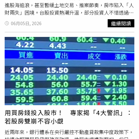
段，成功完成長期透析導管置入，為後續治療爭取關鍵條
進股海追浪，甚至暫緩土地交易、推案節奏，房市陷入「人
件。主治醫師指出，巴德-畢德氏症候群屬極罕見遺傳疾
財兩失」困境。台股投資熱潮升溫，部分投資人不惜透過房
病，發病率約為10萬分之1等級，主要因基因突變導致細胞
屋增貸甚至賣房套現，積極將資金轉向股市尋求更高報酬。
繼續閱讀
06月05日, 2026
纖毛功能異常，進而影響多個器官系統。患者常見症狀包括
（圖／報系資料照）房市自去年急凍以來，買氣持續低迷。
視力逐漸退化、肥胖、多指（趾）
畸形
、性腺發育異常、腎
根據《591房屋交易網》最新統計，七都成屋待售量已突破
臟結構與功能損害，以及學習與發育障礙等。據了解，目前
10萬戶大關，又以台中超過3萬戶的待售量位居七都之冠，
該疾病尚無根治方法，治療以多科別整合的支持性照護為
成為賣壓最沉重的區域。「台中賣壓比較大的還是在海線，
主，包括腎臟替代治療、併發症管理與長期追蹤。醫師強
即使成屋了也沒有客人。我聽到比較多的狀況是，寬限期到
調，早期診斷與規律治療對改善預後至關重要，此次個案也
期要本利攤還，壓力比較大，所以丟出來賣，想套回現金去
凸顯罕見疾病患者在基層醫療與早期識別上的挑戰。
玩股票。」大台中不動產公會理事長蕭成忠觀察「資金正大
逃離房市，全面湧向股海」，除了資產變現外，還有一票人
是透過理財型房貸，將已償還的房貸本金借出來再投入股
市。近日上市櫃公司陸續召開股東會，建商們被問及市況，
也脫離不了股市熱潮的影響。皇普建設董事長蘇永平直言，
「大家都去買股票了，沒有人要買房子！」資金排擠感受深
用買房錢投入股市！ 專家揭「4大警訊」：
刻的還有宏盛建設，董事長林新欽就提到，目前股市熱絡，
若股房雙崩不容小覷
下半年要怎麼銷售去化將是重點，而他們也發現不少人在房
貸成數上有問題。房市表現低迷之際，隨著COMPUTEX即
近兩年來，銀行體系在央行嚴控不動產貸款集中度政策下，