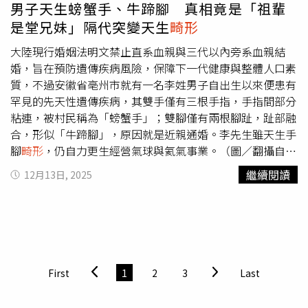
正提醒年輕男性及早正視自身生殖健康。
男子天生螃蟹手、牛蹄腳 真相竟是「祖輩
是堂兄妹」隔代突變天生
畸形
大陸現行婚姻法明文禁止直系血親與三代以內旁系血親結
婚，旨在預防遺傳疾病風險，保障下一代健康與整體人口素
質，不過安徽省亳州市就有一名李姓男子自出生以來便患有
罕見的先天性遺傳疾病，其雙手僅有三根手指，手指間部分
粘連，被村民稱為「螃蟹手」；雙腳僅有兩根腳趾，趾部融
合，形似「牛蹄腳」，原因就是近親通婚。李先生雖天生手
腳
畸形
，仍自力更生經營氣球與氦氣事業。（圖／翻攝自看
曉天下事）根據《看曉天下事》與多家大陸媒體報導，李先
繼續閱讀
12月13日, 2025
生回憶，童年時對自身差異並無特別意識，只記得每當外
出，常遭路人注視與孩童指指點點，使他從小便承受異樣目
光所帶來的心理壓力。他表示，母親每次看到他的手腳狀況
時都忍不住落淚，難以釋懷，「她都不知道哭了多少次」。
造成李先生疾病的根本原因，追溯至數十年前。他的外公與
外婆為堂兄妹關係，當年成婚時對近親通婚可能帶來的遺傳
First
1
2
3
Last
風險缺乏認知。儘管李先生的母親一代未出現異常，但遺傳
問題在下一代突顯，呈現典型的隔代遺傳現象。醫學專家指