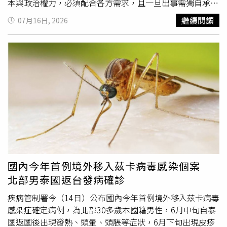
本與政治權力，必須配合各方需求，且一旦出事需獨自承擔
責任；然而法規分散於不同機關與解釋函，複雜且矛盾，甚
繼續閱讀
07月16日, 2026
至落後現代需求，建築師難以全面掌握，若審查制度未能有
效把關，都讓建築師只要一有疏失恐萬劫不復。內文也依這
次「置地廣場桃園B區」為例表示，建案因未同時檢討特殊
限高規定，產生高度違規問題，即使已通過審查並取得建照
許可，事後仍被推翻，顯示法規隱晦與制度不確定性極高。
對於「置地廣場桃園B區」限高的討論，國泰當初提供給建
築師的前期評估報告內容也曝光，針對基地位處敏感位置的
因應對策，表明將依「航空站飛行場助航設備四周禁止限制
建築物及其他障礙物高度管理辦法」第4條第1項第4款第1
目所劃定之桃園航空站圓錐面1:20的高距比（距離航空站每
增加20公尺，高度增加1公尺），該範圍限建高度約為海拔
114.6~156.8公尺。然而同一段落接續寫著，本案場址若興
國內今年首例境外移入茲卡病毒感染個案
建計畫高度60公尺以上，應提供相關資料予交通部民航局評
北部男泰國返台發病確診
估。「籲請社會正視建築師罪墜樓事件」聯署書發起人呂欽
文表示，法規隱晦不明，不只年輕建築師，連資深建築師也
疾病管制署今（14日）公布國內今年首例境外移入茲卡病毒
難免有疏漏，希望藉此事件檢討現有體制。（圖／報系資料
感染症確定病例，為北部30多歲本國籍男性，6月中旬自泰
庫）聯署書發起人呂欽文表示，該建物目前高度約59公尺，
國返國後出現發熱、頭暈、頭脹等症狀，6月下旬出現皮疹