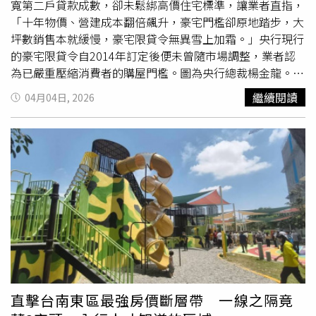
資料來源：1.拇外翻的發病機制2.拇趾外翻的盛行率：系統
手的心理與身體加以保護，而非用惡意評論剝奪她們作為人
寬第二戶貸款成數，卻未鬆綁高價住宅標準，讓業者直指，
性回顧與統合分析3.拇趾外翻和小趾
畸形
在成年男性和女性
的權利。
「十年物價、營建成本翻倍飆升，豪宅門檻卻原地踏步，大
中具高度遺傳性更多醫健新聞報導癌細胞轉移有望扭轉？國
坪數銷售本就緩慢，豪宅限貸令無異雪上加霜。」央行現行
衛院發現關鍵蛋白質，癌細胞會偽裝白血球遷移！外籍幫傭
的豪宅限貸令自2014年訂定後便未曾隨市場調整，業者認
新制！真是「釋放婦女勞力」？ 蔡壁如：反讓性別平等被
為已嚴重壓縮消費者的購屋門檻。圖為央行總裁楊金龍。
「階級化」
（圖／報系資料庫）根據實價登錄發現，近半年台北市億級
繼續閱讀
04月04日, 2026
豪宅屢傳賠售交易，去年9月，捷運東門站附近的「璞園信
義」低樓層戶，以1.58億元轉售，與2013年入手時相比，
帳面虧損超過600萬元；今年1月，松江路的「華固松疆」
低樓層戶以1.28億元成交，也比2014年買進時少了350萬
元。台灣房屋趨勢中心執行長張旭嵐觀察，賠錢賣的豪宅交
易主要有「社區規模小」、「缺乏隱密性」、「中低樓層
戶」3大共同點，不過確實因近年政府打房，對於高總價住
宅祭出諸多限制，包括高總價宅貸款成數降為3成、法人購
買住宅採許可制，都大幅限縮了高資產族購買豪宅的意願和
靈活性。事實上，央行於2014年起修訂對高價住宅的認定
標準，凡台北市總價7,000萬元、新北市6,000萬元、其他地
區4,000萬元以上之住宅，凡「鑑價或買賣金額」碰觸門
直擊台南東區最強房價斷層帶 一線之隔竟
檻，貸款額度便受到限制，原本可貸4成，2024年9月20日