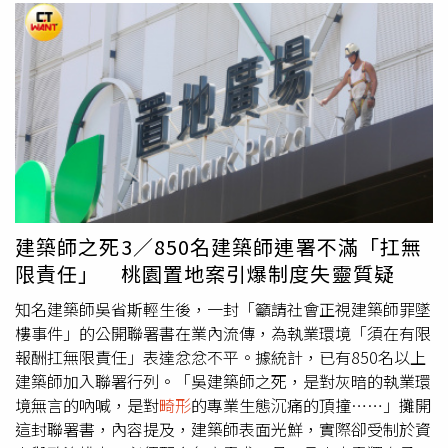
建築師之死3／850名建築師連署不滿「扛無
限責任」 桃園置地案引爆制度失靈質疑
知名建築師吳省斯輕生後，一封「籲請社會正視建築師罪墜
樓事件」的公開聯署書在業內流傳，為執業環境「須在有限
報酬扛無限責任」表達忿忿不平。據統計，已有850名以上
建築師加入聯署行列。「吳建築師之死，是對灰暗的執業環
境無言的吶喊，是對
畸形
的專業生態沉痛的頂撞……」攤開
這封聯署書，內容提及，建築師表面光鮮，實際卻受制於資