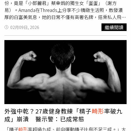
份，竟是「小鄧麗君」蔡幸娟的獨生女「蛋蛋」（謝方
果關係。若因檢查技術限制無法辨識異常，且已善盡告知義
易）。Amanda在Threads上分享不少精緻生活照，散發濃
務，可能不構成過失；但若未依醫療常規進行必要觀察或未
厚的白富美氣息，她的日常不僅有高奢名牌，搭乘私人飛
充分說明風險，則可能涉及醫療疏失。後續若進入訴訟程
機、環遊世界的頂級生活場景。（圖／翻攝自Amanda
序，仍須透過司法鑑定釐清責任歸屬。專家亦指出，產前檢
繼續閱讀
02月09日, 2026
Threads）Amanda在去年12月開始用threads分享精緻生
查目的在於及早篩查孕期風險與胎兒發育狀況，包括早期確
活，不乏私人飛機、環遊世界等，比起她身上的梵克雅寶、
認子宮內妊娠與染色體風險評估，中期進行胎兒結構篩檢，
chanel等高奢品牌，她分享的頂端生活方式及奢華場景，完
以及後期胎心監測與胎位評估等，皆為降低孕產風險的重要
全打破一般人的想像，彷彿在看另一個平行世界。儘管出身
措施。本案後續發展仍有待主管機關調查結果進一步說明。
富貴，Amanda卻沒有傲慢氣息，反而以幽默自嘲圈粉，
Amanda不是單純炫富，她的發文帶著幽默，像是自嘲「媽
媽差點把我扁成
畸形
兒」、「媽媽說養我一隻猴子已經很累
了」。在享受優渥生活的同時，她也展現高度的感恩之心，
發文感謝媽媽，「感恩自己很會投胎」，並分享受媽媽時常
行善的影響、讓她在高架橋幫助困境母女的暖舉。此外，
Amanda也透露自己正積極準備金融證照考試，展現為人生
努力的一面。這種既輕鬆又得體的互動方式，讓她在
外強中乾？27歲健身教練「精子
畸形
率破九
Threads上迅速漲粉。Amanda曾分享與母親蔡幸娟在私人
成」崩潰 醫示警：已成常態
飛機上的合照，卻用愛心遮臉，不願靠母親光環博流量。
（圖／翻攝自Amanda Threads）身為星二代，Amanda顯
「精子
畸形
率超過九成、前向運動精子比例不足三成。」大