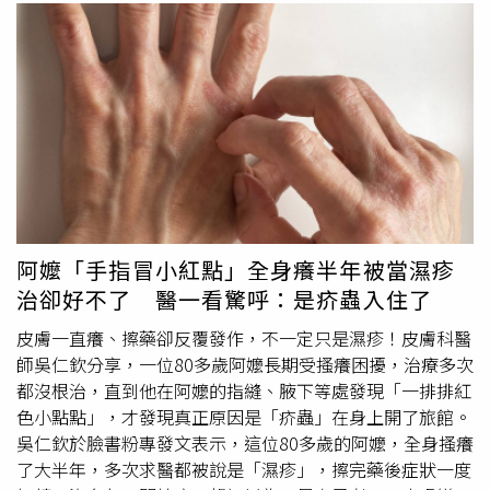
阿嬤「手指冒小紅點」全身癢半年被當濕疹
治卻好不了 醫一看驚呼：是疥蟲入住了
皮膚一直癢、擦藥卻反覆發作，不一定只是濕疹！皮膚科醫
師吳仁欽分享，一位80多歲阿嬤長期受搔癢困擾，治療多次
都沒根治，直到他在阿嬤的指縫、腋下等處發現「一排排紅
色小點點」，才發現真正原因是「疥蟲」在身上開了旅館。
吳仁欽於臉書粉專發文表示，這位80多歲的阿嬤，全身搔癢
了大半年，多次求醫都被說是「濕疹」，擦完藥後症狀一度