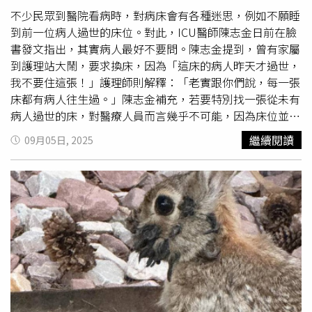
所領導的是極右翼小黨，他在判決出爐後猛烈抨擊最高法
不少民眾到醫院看病時，對病床會有各種迷思，例如不願睡
院，質問法官「你們還是以色列人嗎？」並指控法院「羞辱
到前一位病人過世的床位。對此，ICU醫師陳志金日前在臉
國家」，竟替哈瑪斯發聲。他強調，提供囚犯「法律規定的
書發文指出，其實病人最好不要問。陳志金提到，曾有家屬
最低限度」的政策不會改變。以色列民權協會則立即在社群
到護理站大鬧，要求換床，因為「這床的病人昨天才過世，
平台X（X）發文，要求當局執行裁決，並批評監獄管理局已
我不要住這張！」護理師則解釋：「老實跟你們說，每一張
把監獄變成「酷刑營」。貼文寫道：「一個國家不該讓人挨
床都有病人往生過。」陳志金補充，若要特別找一張從未有
餓。無論他們犯下什麼行為，人都不應該被餓死。」
病人過世的床，對醫療人員而言幾乎不可能，因為床位並無
此類註記，「真的要特別找一張沒死過人的床，也是很為難
繼續閱讀
09月05日, 2025
醫療人員，因為我們不會有註記」。陳志金說明，病床翻面
或更換床墊也無法避免曾經有人使用過的事實，且比起病人
更應擔心傳染力強的疾病，例如
疥瘡
。陳志金強調，病床在
換給下一位病人之前，均會經過徹底清潔與消毒，不論上一
位是出院或過世。陳志金表示，「我們一般都不會跟病人
說，病人最好也不要問，免得自尋煩惱，也拜託隔壁床的照
顧者或看護不要亂說」，照護者或陪病家屬不宜散播不必要
的恐慌，「有病床可以住院，已經比躺在急診等待的人
好」。陳志金認為，「趕快把病治好，就可以回家躺自己的
床，那才是最重要的。」貼文曝光後也引起網友熱議，不少