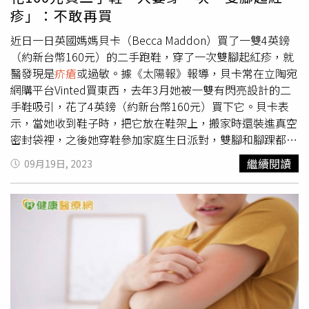
胚】 New patient，新病人，「接妞胚」意思就是新病人來
疹」：不敢再買
了，要去問病史做檢查。【很馬】Malignant，原意是惡性
腫瘤，用指態度惡劣、擺爛。【很ㄔㄨㄚ】Trouble，很忙
近日一日英國媽媽貝卡（Becca Maddon）買了一雙4英鎊
碌、病情嚴重。【飛ㄇ哩】Family，病人家屬，這個應該
（約新台幣160元）的二手跑鞋，穿了一次雙腳起紅疹，就
「全家」都會。【很ㄇ】Murmur，愛碎碎唸，意指愛碎
醫發現是
疥瘡
或過敏。據《太陽報》報導，貝卡常在立陶宛
念、很挑剔。【殺一下】Suction，抽一下痰。【阿浪】
網購平台Vinted買東西，去年3月她被一雙有閃亮設計的二
Alarm，生理監視器的警報或者叫人鈴。【滂】Puncture，
手鞋吸引，花了4英鎊（約新台幣160元）買下它。貝卡表
指穿刺。【滂嘎死】Puncture Gas，指抽動脈血的意思。
示，當她收到鞋子時，把它放在鞋架上，搬家時還裝進真空
【賽奇】Psychic 指有精神疾病或無法理解的行為。【灰
密封袋裡，之後她穿鞋參加家庭生日派對，雙腳和腳踝都出
累】Failure，失敗。用在插管或procedure處置時。【AP】
現嚴重皮疹，起初她以為是濕疹，當斑點往腿部蔓延，她才
繼續閱讀
09月19日, 2023
Antepartum，指生產前，也就是「懷孕中」，要照
發現事情不對勁趕緊就醫。醫師表示，她的狀況可能是
疥瘡
Portable，AP趕快躲一下。【Portable】Portable X-Ray，
或過敏，後續要吃藥改善。一聽到
疥瘡
，貝卡很害怕，還好
指移動式X光，放射師會推著X光機，到病人的病床來攝影。
家中沒其他人被傳染。貝卡說，她用Vinted買她和兒子的衣
【彈】指彈休，就是突然被告知可以「提早下班」或是「不
服和包包，時間有3年了，因為上面有很多賣家，可以買到
用出來上班」。【發漏一下】Follow 指追蹤檢查，或是密
很棒的商品，有時標籤還掛著，而且價格便宜許多。儘管如
切留意。【杯葛】Bag，指點滴袋。【IV彿拉噓】IV
此，貝卡並沒有責怪Vinted或賣家，她解釋，運動鞋因為沒
Flush，指動靜脈導管不太通，快速沖液一下。【咖】
有異味，所以她穿之前沒有洗，不過她不會再買二手鞋，就
Culture，指培養。【U咖】尿液培養。【不辣咖】血液培
算價格多便宜，衣服跟包包買了也會先消毒。Vinted建議，
養。【掰一下】Biopsy，指切片。【Bonjour】台語，意即
賣家在上架商品前，要先清洗或消毒，如果有缺陷或洗不掉