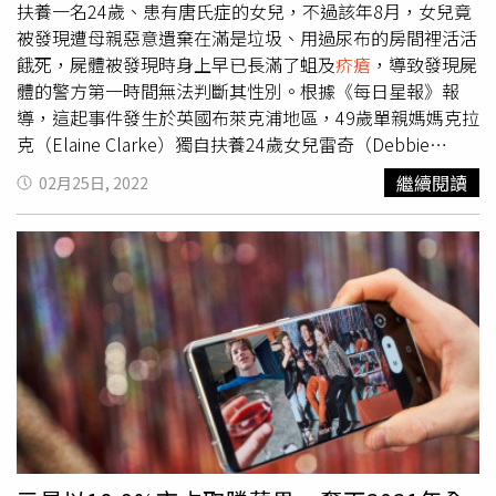
帶的邊緣是一大特徵。診斷禽蟎叮咬，除了臨床特徵，還要
扶養一名24歲、患有唐氏症的女兒，不過該年8月，女兒竟
仔細詢問鳥禽類相關蹤跡，例如窗外、冷氣旁、陽台是否有
被發現遭母親惡意遺棄在滿是垃圾、用過尿布的房間裡活活
鳥巢，建築物是否常有鳥類出沒停留，是否於戶外晾衣，是
餓死，屍體被發現時身上早已長滿了蛆及
疥瘡
，導致發現屍
否養雞。如果病人抓到蟲子帶來當然就能立即辨認診斷。禽
體的警方第一時間無法判斷其性別。根據《每日星報》報
蟎叮咬經常和跳蚤、臭蟲叮咬及
疥瘡
混淆。該如何分辨呢？
導，這起事件發生於英國布萊克浦地區，49歲單親媽媽克拉
潘企岳解釋，雖然跳蚤、臭蟲叮咬反應也是丘疹樣蕁麻疹，
克（Elaine Clarke）獨自扶養24歲女兒雷奇（Debbie
不過疹子可能大一點，且不會像禽蟎叮咬這麼密集。病史詢
Leitch），不過2019年8月，雷奇卻被發現陳屍在家中、滿
繼續閱讀
02月25日, 2022
問對鑑別診斷也很重要，譬如家中有老鼠出沒則可能是跳蚤
是垃圾、尿布和排泄物的房間中，被發現時她早已骨瘦如
叮咬，曾看到樣似蟑螂的小蟲則可能是臭蟲叮咬。
疥瘡
疹子
柴，體重僅約23公斤。單親媽媽克拉克（左）惡意餓死自己
相對小很多而非丘疹樣蕁麻疹，另外可能產生棕色節結，加
的女兒。（圖／翻攝自推特）員警調查發現，患有唐氏症的
上好犯的典型部位，與禽蟎叮咬分辨並不困難。至於如何擺
雷奇顯然遭到冷血母親長期虐待，將她鎖在髒亂的房間內置
脫及防範禽蟎的危害，首先要防止鳥類於房子外棲息築巢，
之不理，直到最後活活被餓死；調查檢察官哈里森
特別是窗外、冷氣旁、陽台等處。若發現鳥巢可等小鳥成長
（JohnHarrison）描述，雷奇的死狀相當悽慘，因為被長
離巢後盡速清除。暫時離開已入侵的房間或空間並使用殺蟲
期忽視，患有嚴重的
疥瘡
，已經蔓延到員警發現屍體時，難
劑來清除禽蟎。儘量避免於戶外晾曬衣物，尤其是有鳥類出
以辨別其性別，她的襪子、衣服也極其破爛，「當我們剪下
沒的處所。家中保持乾燥，使用空調及除濕機可加速禽蟎的
她的衣服時，一些皮膚也隨之剝落，她的背上也爬滿了蛆
死亡。
蟲」。24歲、患有唐氏症女子雷奇。（圖／翻攝自推特）事
實上，克拉克的姪女穆格里奇（Sammy Mugridge）先前到
她家時，就有發現雷奇生活在臭氣沖天的髒亂房間裡，還因