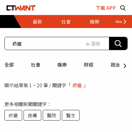
跳至主要內容區塊
下載 APP
最新
社會
娛樂
財經
⊗ 清除
全部
社會
娛樂
財經
政治
顯示結果第 1 ~ 20 筆 / 關鍵字「
疥瘡
」
更多相關新聞關鍵字：
疥瘡
皮膚
醫院
醫生