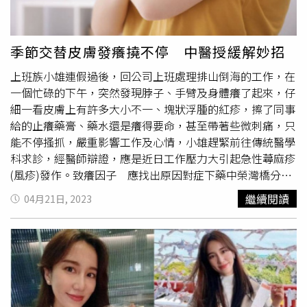
碎石術。【客羅特】Clot，代表血液檢體凝固了，需要重
的污漬也要在商品敘述上說明。一位發言人說，他對此感到
抽。【牛肉西施】Neurosis，指很容易擔心焦慮。【史咖
遺憾，希望買家健康狀況良好。疾管署曾說，
疥瘡
傳播方式
逼】不是咖啡，是Scabies，是癢死人的
疥瘡
【漏屎】
主要經由人與人之間皮膚直接接觸而感染外，亦可藉由衣物
季節交替皮膚發癢撓不停 中醫授緩解妙招
Loss，IV/IC 漏屎，表示靜脈注射導管不通了，要重打（重
或被單等傳染疥螨。疥螨在侵入皮膚角質層而寄生在人體皮
上班族小雄連假過後，回公司上班處理排山倒海的工作，在
置一條）。【狹客】Shock，休克，指病人血壓低，器官灌
膚表面，分布在人體皺摺處及柔軟的地方，所以在病人的手
一個忙碌的下午，突然發現脖子、手臂及身體癢了起來，仔
流不足。【做浪吧】Lumbar puncture，指腰椎穿刺，抽取
指間、腳趾縫、腋下、下腹、屁股、陰部、女性的乳房下等
細一看皮膚上有許多大小不一、塊狀浮腫的紅疹，擦了同事
脊髓液。【尾錐欣】Wet dressing，指用濕的紗布覆蓋。
處會長出奇癢無比的疹子，晚上棉被蓋上後會更癢，甚至會
給的止癢藥膏、藥水還是癢得要命，甚至帶著些微刺痛，只
【歐卡】OHCA Out of hospital cardiac arrest，指到院前心
讓人半夜癢醒，難以入眠。
疥瘡
好發於人群密集的環境，包
能不停搔抓，嚴重影響工作及心情，小雄趕緊前往傳統醫學
跳停止。【豆一下EKG】貼上貼片，把心電圖監視器接上。
括養護中心、軍中、監獄和學校等地，亦是皮膚科門診常見
科求診，經醫師辯證，應是近日工作壓力大引起急性蕁麻疹
【滴頭】Ditto和上次一樣，通常在開藥（依上回開立）或
的疾病。
(風疹)發作。致癢因子 應找出原因對症下藥中榮灣橋分院
是交班內容一樣，沒有變化。【噢鼻屎（台） 】OP site，
中醫師唐佑任表示，致癢原因大致可區分為「外在接觸」、
一種透明的膠帶。【妹塔】Meta，可以是Metastasis（癌症
繼續閱讀
04月21日, 2023
「內在體質」及「疾病引發」，例如皮膚長期處於潮濕狀
轉移），或是Metabolism（內分泌科）。此篇貼文一出，
態，春夏易發汗皰疹、洗澡用過熱的水易造成乾癢等，皆因
立刻獲得廣大網友迴響，不少人紛紛留言直呼「太專業
外在接觸引起；異位性皮膚炎、蕁麻疹、懷孕體質變化或食
了」、「好可怕，也太完整了，整個歷歷在目回憶湧現」、
物、藥物過敏造成的皮膚癢，則是因「內在體質」導致；另
「太厲害了！完全懂！」、「之前家人住院遇到醫生來巡房
外也有因黴菌、疥蟲感染(
疥瘡
)、尿毒症、糖尿病、膽道阻
時一開始都會想努力聽醫護的對話，但沒幾秒這些名詞出來
塞、寄生蟲等「疾病引發」的癢疹，原因不同，診療方式也
後就放棄了」、「我在美國學的nursing，回台灣花了好幾
不同。中醫正本清源 緩解方式一次看唐佑任醫師指出，臨