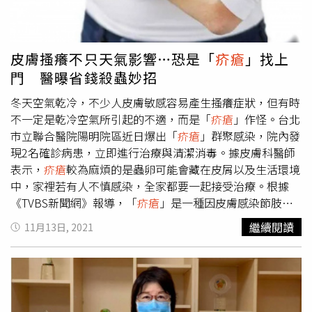
Counterpoint）
皮膚搔癢不只天氣影響…恐是「
疥瘡
」找上
門 醫曝省錢殺蟲妙招
冬天空氣乾冷，不少人皮膚敏感容易產生搔癢症狀，但有時
不一定是乾冷空氣所引起的不適，而是「
疥瘡
」作怪。台北
市立聯合醫院陽明院區近日爆出「
疥瘡
」群聚感染，院內發
現2名確診病患，立即進行治療與清潔消毒。據皮膚科醫師
表示，
疥瘡
較為麻煩的是蟲卵可能會藏在皮屑以及生活環境
中，家裡若有人不慎感染，全家都要一起接受治療。根據
《TVBS新聞網》報導，「
疥瘡
」是一種因皮膚感染節肢動
物疥螨（Sarcoptes scabiei）引起嚴重搔癢的皮膚病，經常
繼續閱讀
11月13日, 2021
伴隨著劇癢令人難耐，患者常可發現皮膚上出現粟粒大的小
丘疹，顏色微紅至深紅，還會出現又小又癢的水泡、膿泡。
振興醫院皮膚科主任級醫師藍淑馨指出，
疥瘡
好發在溫度
低、濕度增加的時節，猶如皮膚感冒一般，也十分容易出現
群聚感染，所幸患者只要按時服藥與用藥物擦拭患部便可痊