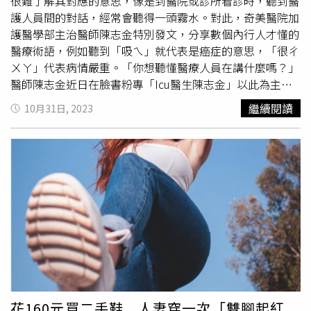
很難了解其對應的意思，像是到醫院或診所看診時，聽到醫
持，如親友、家屬支持團體、心理諮詢、醫師等。治療方
護人員間的對話，經常會聽得一頭霧水。對此，奇美醫院加
面，烏惟新醫師說明，可使用低劑量的抗精神病藥物，幫助
護醫學部主治醫師陳志金特別發文，分享數個內行人才懂的
減輕妄想和不適感；針對抓撓引起的皮膚問題，則可透過外
醫療術語，例如聽到「吸ㄟ」就代表是癌症的意思，「很ㄔ
用藥物減少刺激或感染。在患者願意接受的前提下，心理治
ㄨㄚ」代表病情嚴重。「你想聽懂醫療人員在講什麼嗎？」
療（如認知行為療法）也可能有所幫助。烏醫師強調，只要
醫師陳志金近日在臉書粉專「Icu醫生陳志金」以此為主
患者願意配合治療，通常有望改善症狀、逐步恢復正常生
題，貼心地整理了數個只有「巷子內」的人才會懂的醫護用
繼續閱讀
10月31日, 2023
活，但治療成功的關鍵在於持續性，因此家屬的支持和鼓勵
語，給民眾參考，包括：【學～】代表學姐，第一字拉長
非常重要。【延伸閱讀】喝咖啡能防皮膚癌？皮膚科醫師揭
音，第二字不發聲，通常是有事要求學姐的時候會用到。
最新研究 「這件事」還是最重要換季皮膚癢 外用藥擦越
【從頭唱】唱：表示交班。休假回來，面對陌生的病人，就
多越好？醫破解「3迷思」籲正確用藥
要「從頭唱」。【摸咪/摸咪挺】morning meeting，晨會。
https://www.healthnews.com.tw/readnews.php?
【挨毆】I/O，水份進出身體的總和。【偷/偷挨毆】Total
id=65427
I/O，即計算水份進出身體的總和。【內（ㄋㄟ）多少 】
Negative，指水份進出身體的總和是「負」多少？【潑（ㄆ
ㄛ）多少】Positive，指水份進出身體的總和是「正」多
少？【掐/ 掐水 】fluid challenge，指快速輸液（給水）。
【吸ㄟ 】Cancer，代表癌症。【摳龍吸ㄟ 】Colon
cancer，大腸癌。【ㄎㄧˉ莫】Chemo（therapy），化
療。【咻】Suture，縫合，例如：咻哪裡？咻幾針？【妞
花160元買二手鞋 人妻穿一次「雙腳起紅