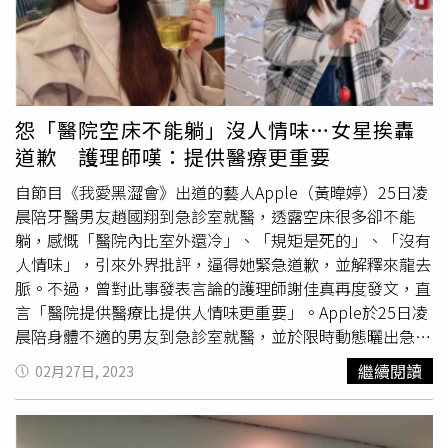
個月才適應」。
床上病患常見急、慢性濕疹或過敏性皮膚炎造成的癢疹，中
醫採正本清源方式，內服清熱濕毒方及及解毒清肝方，來清
除體內風熱、利濕解毒，並藉養血潤燥，強化肝臟功能降低
癢感，讓傷口加速癒合。在過敏性皮膚炎方面，中醫則用荊
防敗毒方、解毒清肝方，並加服調中益膚方，加入人蔘、防
怨「醫院空床不能躺」沒人情味…女星挨轟
風、蒲公英等藥材，不但可清除體內濕熱，也強肝固脾以改
道歉 護理師嘆：提供醫療更重要
善體質，使病患盡量不受過敏原影響加速康復及避免復發。
另外，春春痘(面皰)有時也會造成皮膚紅癢，憂慮失眠、操
自節目《我愛黑澀會》出道的藝人Apple（黃暐婷）25日凌
勞過度的人，女性月經不順、青春期荷爾蒙失調或增加，喜
晨陪牙醫男友趙國翔到急診室就醫，透露空床很多卻不能
食辛辣油膩刺激食物，也會使體內毒火熾盛，此時會用降火
躺，感慨「醫院內比室外還冷」、「規矩是死的」、「沒有
涼血方配合清上敗毒方，個別化論證青春痘的病因採取完整
人情味」，引來外界批評，逼得她緊急道歉，並解釋來龍去
治療，以避免留下傷口及痘疤，常保肌膚細緻白皙。保持生
脈。不過，曾對此事發表言論的護理師謝佳真再度發文，直
活規律 減少肌膚搔癢及紅疹唐佑任醫師以中醫觀點提醒，
言「醫院提供醫療比提供人情味更重要」。Apple於25日凌
當皮膚有癢疹時，飲食以天然食物為主，少吃人工合成物，
晨陪身體不適的男友到急診室就醫，並於限時動態曬出急診
可多吃淡水魚、新鮮豆製品等優質蛋白質，並攝取足量的蔬
室照片，抱怨「病床不就是給有需要的病患用的嗎？凌晨5
繼續閱讀
02月27日, 2023
菜幫助肌膚修復，烹調以蒸煮取代炒炸或燒烤，因高糖油鹽
點多，一堆空的病床卻不能躺」，並認為規矩是死的，但醫
可能導致皮膚症狀惡化。而若懷疑對食物過敏，建議先停食
院若沒有辦法變通，就顯得很沒有人情味，她還特別附上室
海鮮，特別是有殼類(蝦、蟹)及深海魚(鮭魚、鱸魚、鯧魚及
外只有14度的標示，感慨「怎麼覺得裡面比室外的空氣還要