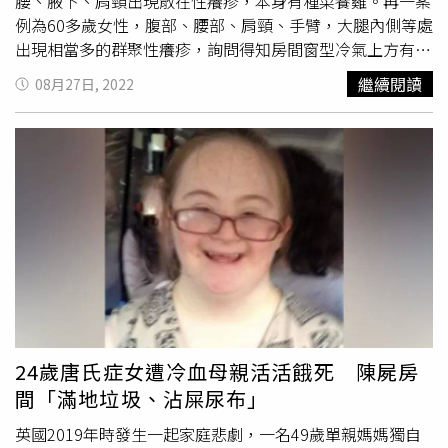
腰、腋下、肩頸出現散在性癢疹，本身有種菜養雞。再一案
例為60多歲女性，腹部、腰部、肩頸、手臂，大腿內側等處
出現相當多的群聚性癢疹，詢問得知房間窗型冷氣上方有鴿
子築巢。第四例為60歲女性也有類似症狀，多處散在性癢
繼續閱讀
08月27日, 2022
疹，家中陽台有珠頸斑鳩築巢及哺育幼鳥。臺北市立聯合醫
院中興院區皮膚科主任潘企岳表示，禽蟎臨床案例每年4月
底就開始出現，一直延續到8月，以5月為高峰。這樣的時間
分佈符合鳥類繁殖期，這時候求偶、築巢、覓食活動最為頻
繁。禽蟎因環境而有不同種類，台灣見到的叫「熱帶禽
蟎」。禽蟎寄生於各種鳥類及雞隻的皮膚表面吸血為食，也
可闖進屋內吸食人血。蟲體肉眼可見，成蟲體長約0.7毫米8
隻腳，灰白色，吸飽了血會變成紅棕色。爬行速度和螞蟻差
不多，如果沒有繼續吸血可存活至少一周。顯微鏡觀察發現
肢體末端有傘狀吸盤，推測便於吸附於飛行的鳥類。禽蟎的
生命周期從孵化至成蟲約一周，期間必須吸食禽鳥雞隻的血
液才可以完成生命周期。生活習性為白天躲藏，晚上出來活
24歲唐氏症女遭冷血母親活活餓死 陳屍房
動及吸血。潘企岳說，禽蟎叮咬的疹子是丘疹樣蕁麻疹，通
間「滿地垃圾、沾屎尿布」
常成群地出現，也可能散在出現。最常見於腹、腰、肩頸、
手臂、腋下及大腿內側，叮咬的軌跡會停在衣褲、胸罩、肩
英國2019年時發生一起家庭悲劇，一名49歲單親媽媽獨自