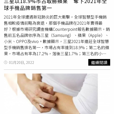
三星以18.9%市占取勝蘋果 奪下2021年全
此警告她的阿姨，如果雷奇因為沒有獲得妥善照顧而死，她
球手機品牌銷售第一
就會去向社福機構報告，還曾有一名醫師安排了一次家訪，
當時逼得克拉克努力打掃房間，並將女兒拖到淋浴間洗澡；
2021年全球遭遇新冠肺炎的巨大衝擊，全球智慧型手機銷
無奈即使曾有外人關心，雷奇最終仍慘死。克拉克最後也因
售相較疫情前略為衰退，那個手機品牌在2021年賣得最
為此事遭到逮捕，起初她否認自己非法殺害女兒，不過卻在
好？根據市場研究調查機構Counterpoint報名數據顯示，銷
開庭的前10天突然認罪，法官則判她9年10個月有期徒刑，
售前五名品牌依序為三星（Samsung）、蘋果（Apple）、
必須服刑至少1／3刑期，才有機會獲得假釋。
小米、OPPO及vivo。數據顯示，三星2021年連莊全球智慧
型手機銷售排名第一，市場占有率達到18.9%；第二名的蘋
果，市場占有率為17.2%，落後三星1.7%；第三名的小米
市場占有率為13.5%；OPPO則以11.4%市占拿下第四名；
繼續閱讀
01月20日, 2022
第五名的vivo市占為9.6%。值得一提的是2021年是蘋果歷
年來銷售iPhone手機數量最多的一年。此外，小米是有史以
來第一次站上全球第三大手機品牌位置，而OPPO與vivo也
是有史以來一年內市場占有率最快速成長的一年。從年成長
率來看，小米以35.4%的年成長幅度領先第二名OPPO的
32.8%，蘋果的25.5%、vivo的25.2%，銷售第一名的三
星，年成長幅度僅有0.9%。市調機構Counterpoint調查
2021年前五大手機
疥瘡
排名。（圖／翻攝自