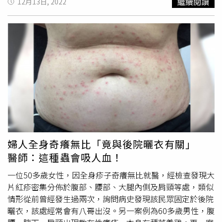
繼續閱讀
12月13日, 2022
適，但是急診室的目的是搶先救治緊急危重的患者，免去門
後，台北地院念及劉男未曾因故意犯罪受有期徒刑以上刑之
診排隊，我認為『醫院提供醫療比提供人情味更重要』。
宣告、坦承犯行且與告訴人和解並支付完畢之素行及犯後態
Apple當時的發文沒有清楚描述事件經過，我無法妄自斷
度，依非公務機關未於蒐集之特定目的必要範圍內利用個人
言，若要求證事實，可能還是要詢問醫院急診的工作人
資料罪判刑2月，可易科罰金，緩刑2年。
員。」（圖／翻攝自謝佳真臉書）
婦人全身奇癢無比「竟與後院曬衣有關」
醫師：這種蟲會吸人血！
一位50多歲女性，因全身疹子奇癢無比就醫，經檢查發現大
片紅疹密集分佈於腹部、腰部、大腿內側及肩頸等處，類似
情形從前曾經發生過兩次，詢問病史發現該民眾固定於後院
曬衣，該處經常會有八哥出沒。另一案例為60多歲男性，腹