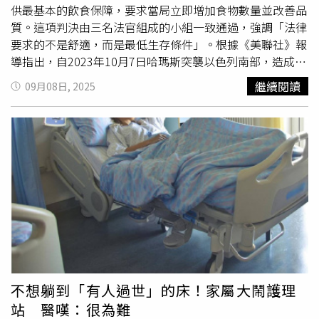
供最基本的飲食保障，要求當局立即增加食物數量並改善品
質。這項判決由三名法官組成的小組一致通過，強調「法律
要求的不是舒適，而是最低生存條件」。根據《美聯社》報
導指出，自2023年10月7日哈瑪斯突襲以色列南部，造成
1,200人死亡後，以色列大幅擴大拘押行動，在加薩
繼續閱讀
09月08日, 2025
（Gaza）與約旦河西岸（West Bank）羈押了數以千計的巴
勒斯坦人。當中許多人未經起訴便遭關押數月，後續釋放
後，這些人抱怨關押環境惡劣，包括擁擠、食物不足、缺乏
醫療與
疥瘡
流行。人權團體以色列民權協會（ACRI）與吉沙
（Gisha）去年向法院提起訴訟，指控政府「系統性」削減
囚犯的食物供應。根據裁定，當局須確保巴勒斯坦囚犯每天
三餐，維持「基本的存在水準」。判決內容直言「我們不該
與最惡劣的敵人同流合污。」法院更以2比1的意外票數，進
一步支持人權團體的請願，認為政府在戰時刻意限制食物，
導致囚犯普遍營養不良與飢餓。巴勒斯坦方面統計，自戰爭
爆發以來，至少有61名被以色列羈押的巴勒斯坦人死亡，其
中包括今年3月在獄中因飢餓可能致死的17歲少年。以色列
不想躺到「有人過世」的床！家屬大鬧護理
國家安全部長本格維爾（Itamar Ben-Gvir）過去曾公開誇
站 醫嘆：很為難
口，稱已將安全犯的待遇壓縮到法律所允許的最低標準。他