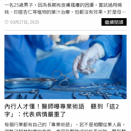
孔。家屬溫暖陪伴 專業治療配合耐心仍有望康復面對罹患
一名25歲男子，因為長期有皮膚搔癢的困擾，嘗試過用楊
妄想寄生蟲病的患者，烏惟新醫師建議家屬切勿直接說破或
桃、印度杏仁等植物的葉汁治療，但都沒有效果。於是母親
與患者爭辯。由於患者可能非常堅持自己的信念，直接告知
就聽信鄰居的建議，將螞蟻碾碎後，塗抹在男子的皮膚上。
繼續閱讀
03月27日, 2025
「這是心理問題」或「你沒有寄生蟲」，可能讓患者感到被
沒想到，男子的皮膚情況不僅沒有好轉，還出現紅腫、疼痛
否定、誤解，導致他們更加抗拒治療、拒絕溝通，或更頻繁
的情況，立刻前往醫院檢查。經過醫生檢查發現，男子皮膚
地尋求其他醫師的「確認」。烏惟新醫師表示，家屬能提供
多處壞死、潰瘍，被診斷患有
疥瘡
和刺激性接觸性皮膚炎，
的支持包括：傾聽與同理：耐心聆聽患者的訴說並表達關
皮膚損傷嚴重。後續醫生使用抗菌溶液、抗生素治療男子的
心、避免質疑，以讓患者感到被支持，增加信任。鼓勵持續
皮膚，採用全身性治療來治療
疥瘡
，緩解男子皮膚的疼痛
就醫：鼓勵患者尋求特別是皮膚科或精神科的專業協助，並
感，讓皮膚盡快癒合。事後醫師表示，患者最初僅出現因
疥
陪伴就診，可以說：「我們再去找個專家看看，找到能讓你
瘡
和真菌引起的搔癢、水泡、腹股溝區紅斑等常見皮膚病問
舒服的方法。」同時溫和地鼓勵患者按時服藥，例如：「這
題。由於沒有就醫進行正確的檢查和治療，患者擅自使用了
個藥可能會讓你的皮膚感覺好一點，我們試試看吧。」保持
一些民間方法，導致皮膚受到嚴重損害。醫師也提醒，不正
耐心與溫和：治療妄想寄生蟲病需要時間，家人可能會反覆
確的治療不僅會導致皮膚損傷，還會帶來電解質失衡、肝衰
表達相同的擔憂，或對治療效果感到懷疑。家屬應避免表現
竭、腎衰竭甚至危及生命的風險。
沮喪或不耐煩，可向醫療團隊了解如何在家中支持治療計
內行人才懂！醫師曝專業術語 聽到「這2
畫。關注身心健康：協助維持規律作息與均衡飲食，有助於
字」：代表病情嚴重了
減輕壓力、間接改善症狀。同時注意患者是否因抓撓導致皮
膚傷口，若有感染跡象應及早就醫。家人的情緒：長期照護
每個行業都有自己的「專業術語」，若不是相關從業人員，
可能讓人感到疲憊或情緒低落，家屬應適時向外界尋求支