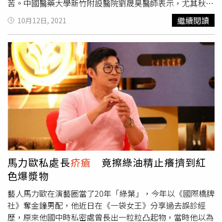
苦。中國醫藥大學新竹附設醫院劉晟昊醫師表示，尤其秋天
換季更是過敏的好發時節，患者一下子就暴增2~3倍，但大
繼續閱讀
10月12日, 2021
多數是因為皮膚乾癢所導致，根據國外研究，氣溫每下降一
度，肌膚的油脂分泌量便會減少10%，因此皮膚角質層的含
水量也會跟著減少，連帶影響皮膚表面的酸鹼值，讓肌膚菌
叢的生態出現失衡，也就使得皮脂膜的保護力跟著減弱，造
成肌膚乾燥、敏感。皮膚科醫師胡怡萱醫師表示，近期就有
一名20多歲的女性上班族因手臂、小腿乾癢脫屑，甚至因此
癢得睡不著，所以便自行到藥局買止癢藥膏藥來擦。剛開始
雖有緩解，但擦了幾次後，肌膚乾癢症狀無好轉，反覆用藥
更讓她越來越癢，嚇得她趕緊就診。想要預防皮膚乾癢，醫
師建議從根本做起，多塗抹溫和又具深度保濕功能的乳液。
（圖／林勝發攝）胡怡萱說，皮膚出現乾癢、過敏症狀時，
許多民眾常常會先自己買藥膏或藥物舒緩症狀，但這類藥物
馬力歐私處長
疥瘡
竟擦綠油精止癢擠到紅
大多含有類固醇，若未經醫師指示使用，容易產生副作用。
色爆漿物
劉晟昊也提醒，有些止癢藥膏不含抗生素，只能塗抹在沒有
傷口的皮膚上，若是已經癢到抓破皮，又不小心將這類藥膏
藝人馬力歐在演藝圈當了20年「綠葉」，今年以《國際橋牌
塗在傷口上，可能會引發更嚴重的感染，就曾有患者因此惡
社》奪金鐘男配，他近日在《一袋女王》分享過去誤診經
化成蜂窩性組織炎，差點危及性命，建議還是就醫較有保
歷，原來他國中時私密處曾長出一粒粒凸起物，當時他以為