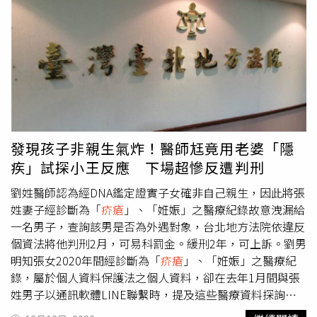
白帶魚等)，也建議停食堅果，特別是花生及麻油，避免上
冷」。貼文曝光後引來外界撻伐，Apple緊急發文澄清，強
火，並避免食用芒果、奇異果、榴槤、草莓等易致發過敏的
調自己只是陪病者，當時男友疑似罹患腸胃炎身體不適，上
水果。此外，日常生活不要用太熱的水或清潔劑沖洗患處，
吐下瀉又發燒畏寒，連站著都有困難，加上PCR顯示是陰
避免刺激皮膚。皮膚敏感的人最好不要含香精、防腐劑、過
性，還要等待檢驗血報告2小時，只能在戶外的等待區苦
酸過鹼的產品，春夏季節變換，要注意防曬，經常曝曬易使
候，讓她非常心疼，才會詢問能否借躺一下病床，「我也是
皮膚受到刺激產生病變。
在配合醫院的規範下提出我的需求，陪病的我真的很心疼又
著急」。Apple在Instagram的限時動態發出一張病房的照
片，抱怨醫院沒人情味。（圖／翻攝自Instagram／
@appleweiting）Apple補充，「新聞出來後，我本來不想
發現孩子非親生氣炸！醫師尪竟用老婆「隱
多做回覆，但是誤會的留言越來越多～也非常感謝醫院方有
疾」試探小王反應 下場超慘反遭判刑
私下和我聯絡想了解當天的狀況，我有詳細的說出當下遇到
的問題和不能理解的地方～也謝謝醫院方耐心聽完。」針對
劉姓醫師認為經DNA鑑定證實子女確非自己親生，因此將張
女星說法，護理師謝佳真再度發文說明，「第一、急診檢傷
姓妻子經診斷為「
疥瘡
」、「姙娠」之醫療紀錄故意洩漏給
分類應該就會判定病人的狀況。第二、也可能是急診有收到
一名男子，查詢該男是否為外遇對象，台北地方法院依違反
『急診大量傷患通知』，或空床有可能是確診、傳染疾病
個資法將他判刑2月，可易科罰金。緩刑2年，可上訴。劉男
（如：
疥瘡
）病患躺過的病床，可能是使用過還沒清理的，
明知張女2020年間經診斷為「
疥瘡
」、「姙娠」之醫療紀
沒問清楚之前如果是我，我也不會貿然使用。」護理師提
錄，屬於個人資料保護法之個人資料，卻在去年1月間與張
到，「如果身體虛弱、四肢無力，急診都有輪椅可以使用。
姓男子以通訊軟體LINE聯繫時，提及這些醫療資料探詢張
因為當時我不在現場，我非常明白去急診一定是身體相當不
男與自己妻子之交往情形，妻子得知後報警提告。檢方起訴