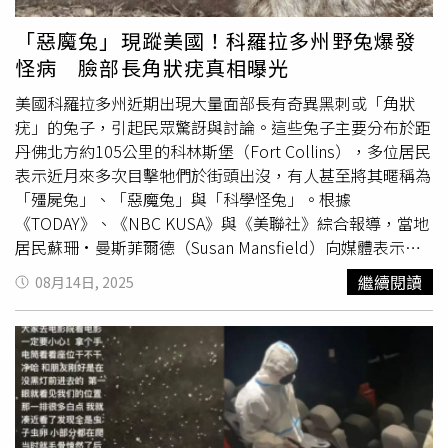
人紛紛留言表示，「有病床就要感恩了，真的不要想太
多」、「在醫院病逝不是每個人願意，以同理心對待往生
「惡魔兔」現蹤美國！科羅拉多州野兔爆發
者，死亡是每個人的終點站，有病床可以住就要感恩」、
怪病 臉部長角狀疣真相曝光
「每間房子都有死過人更何況醫院裡的床，要擔心的是床是
否有消毒乾淨才是重點吧」、「去住院不就是希望治療好趕
美國科羅拉多州近期出現大量面部長有奇異黑刺或「角狀
緊回家嗎？又不是出去玩還要挑吃好又住好，反倒是辛苦醫
疣」的兔子，引起民眾驚訝與討論。這些兔子主要分布於距
護人員了」。
丹佛北方約105公里的科林斯堡（Fort Collins），多位居民
表示近月來多次目擊牠們於街頭出沒，有人甚至將其暱稱為
「殭屍兔」、「惡魔兔」與「科學怪兔」。根據
《TODAY》、《NBC KUSA》與《美聯社》綜合報導，當地
居民蘇珊·曼斯菲爾德（Susan Mansfield）向媒體表示，
她曾目睹一隻兔子嘴部周圍長滿黑色刺狀物，「像黑色牙籤
繼續閱讀
08月14日, 2025
從嘴邊戳出來一樣」，這隻兔子竟然在冬天後又再度出現，
而且增生物更明顯。另有目擊者形容兔子臉上佈滿「類似
疥
瘡
」的可疑物體。不過，專家指出，這些異常增生其實是由
一種名為「兔子乳突病毒」（Rabbit Papillomavirus），或
稱「Shope乳突病毒」（Shope papillomavirus）所引起的
疾病，並不具傳染人類風險，也不構成嚴重威脅。科羅拉多
州野生動物與自然保育局（Colorado Parks & Wildlife）發