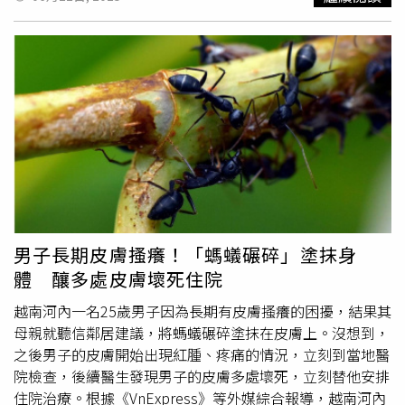
險極小，且與個體自身免疫力高度相關。
「這是烏醫師心目中最難治療的皮膚疾病，沒有之一。」烏
惟新醫師日前在fb粉絲團分享，儘管醫療檢查，如皮膚檢
查、血液或顯微鏡檢驗等一再顯示體內沒有寄生蟲存在的證
據，妄想寄生蟲病的患者仍會堅持自己遭到感染。然而，若
是真正的寄生蟲感染，一般能在短時間內透過醫療檢查確
診，並在適當治療下快速痊癒，例如
疥瘡
治療通常在數週內
有效，且不會長期反覆。妄想寄生蟲病患者可能會描述皮膚
下的異常感覺，如搔癢、有蟲子咬噬或爬行，並因此反覆抓
撓導致皮膚損傷。除了頻繁就醫外，有些患者還會自行嘗試
用藥或清潔方式來「去除」這些不存在的寄生蟲。對於這類
患者，過去醫師常以「偷渡」精神科用藥的方式治療，但烏
惟新醫師表示，現在網路查詢非常方便，患者會仔細檢查醫
男子長期皮膚搔癢！「螞蟻碾碎」塗抹身
師是否開立他們認為需要的驅蟲藥，或是否暗藏精神科藥
體 釀多處皮膚壞死住院
物。一旦發現醫師開立精神方面用藥，患者輕則拒絕服藥與
返診，重則痛斥醫師將他們當作精神病患，甚至揚言提告。
越南河內一名25歲男子因為長期有皮膚搔癢的困擾，結果其
烏惟新醫師指出，這些患者流連於各大醫院，吃過無數次驅
母親就聽信鄰居建議，將螞蟻碾碎塗抹在皮膚上。沒想到，
蟲藥，做過無數次檢查仍一無所獲，就診時常帶著蒐集的
之後男子的皮膚開始出現紅腫、疼痛的情況，立刻到當地醫
「蟲體」要求檢驗，或怕傳染給他人而用雨衣包裹全身，有
院檢查，後續醫生發現男子的皮膚多處壞死，立刻替他安排
者還會剃光身上毛髮，或是為摳除「蟲子」而讓全身千瘡百
住院治療。根據《VnExpress》等外媒綜合報導，越南河內