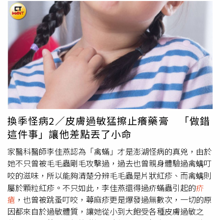
人仍要持續監測。北市聯醫陽明院區醫務長何清幼表示，針
對
疥瘡
陽性及發生皮膚紅疹個案均提供適切治療，病房環境
全面清消，要求工作人員落實手部衛生與防護裝備正確穿
戴，布類制服加強消毒處理，以杜絕傳染風險。
換季怪病2／皮膚過敏猛擦止癢藥膏 「做錯
這件事」讓他差點丟了小命
家醫科醫師李佳燕認為「禽蟎」才是澎湖怪病的真兇，由於
她不只曾被毛毛蟲剛毛攻擊過，過去也曾親身體驗過禽螨叮
咬的滋味，所以能夠清楚分辨毛毛蟲是片狀紅疹、而禽螨則
屬於顆粒紅疹。不只如此，李佳燕還得過疥蟎蟲引起的
疥
瘡
，也曾被跳蚤叮咬，蕁麻疹更是爆發過無數次，一切的原
因都來自於過敏體質，讓她從小到大飽受各種皮膚過敏之