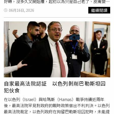
好轉，沒多久又開始癢，起初以為只是自己老了、皮膚變
差，經過他實際診察，發現阿嬤不僅手指縫有一排排紅色小
繼續閱讀
06月16日, 2026
點點，就連肚臍周圍、腋下、手腕內側也出現，「那不是濕
疹，那是疥蟲開的連鎖旅館。」吳仁欽指出，
疥瘡
最容易被
誤診，係因它實在太會偽裝，疥蟲會鑽進皮膚表層挖隧道產
卵，引發的搔癢其實是免疫過敏反應，不是蟲本身造成的，
因此擦再多濕疹藥膏，都只是在壓症狀，蟲仍然存在，加上
老人家免疫反應鈍化，紅疹不典型，更難被認出來。吳仁欽
提醒，診斷關鍵就藏在指縫、手腕、肚臍、腋下，皮膚科醫
師稱這些為「好發部位」，是疥蟲最愛入住的套房，「看對
地方，才能找到真正的兇手！」吳仁欽也直言，如果醫師一
開始沒想到這個診斷，後續幾乎不太可能會醫好，而指縫有
「小小的點」，就是一個很明顯的線索。
自家最高法院認証 以色列剝削巴勒斯坦囚
犯伙食
在以色列（Israel）與哈瑪斯（Hamas）戰爭持續近兩年
後，最高法院罕見對政府的戰時政策做出不利判決。以色列
最高法院裁定，以色列政府在拘留巴勒斯坦囚犯時，未能提