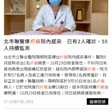
癒。據了解，
疥瘡
主要透過人與人的皮膚接觸傳染，亦可藉
由衣物或被單等傳染疥螨；感染後疥螨會入侵皮膚角質層並
寄生在人體皮膚表面，病人的手指間、腳趾縫、腋下、下
腹、屁股、陰部皆會長出搔癢無比的疹子，晚上蓋棉被則會
更癢。藍淑馨表示，治療
疥瘡
不難，但其蟲卵會藏匿在皮屑
中，若生活環境中有蟲卵，大約10到20天就能變為成蟲，
所以及時找出感染源就顯得相當重要。想要有效殺死疥蟲與
北市聯醫爆
疥瘡
院內感染 已有2人確診、55
蟲卵，藍淑馨建議可先將患者衣物用攝氏60 度以上的熱水
人持續監測
燙過，再用烘乾機以高溫熱風烘過，杜絕蟲子生機；此外，
台北市立聯合醫院陽明院區爆出
疥瘡
院內感染事件，醫院9
患者所蓋的棉被可裝進黑色塑膠袋中綁緊，再拿到陽光下曝
月底時收治1名
疥瘡
病患，10月29日檢查陰性，不料同日有
曬，溫度約50至60度就可服殺死疥蟲與蟲卵。
其他病患出現皮膚紅疹症狀，疑似院內群聚感染
疥瘡
，院方
針對57名病人及員工進行採檢後，發現有2名病患確診，目
前正在治療。聯醫說明，陽明院區於9月30日收治1名
疥瘡
病人，已於他院進行
疥瘡
治療10餘日，經本院區持續
疥瘡
治
療照護，10月29日檢查已為陰性；同日該病房通報有病人
皮膚出現紅疹，立即啟動感控調查及採取防治措施。聯醫表
繼續閱讀
11月07日, 2021
示，針對該病房所有病人及員工共計57名進行皮膚檢查，結
果2名病人
疥瘡
確診，立即安排治療並持續監測中，其餘55