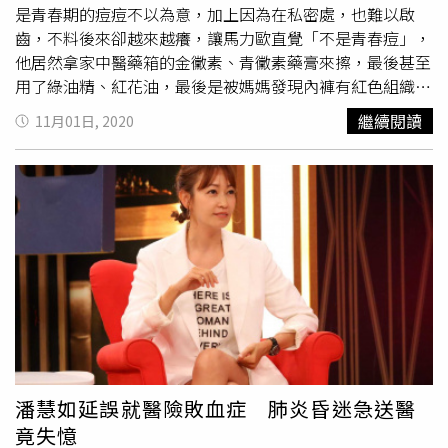
障，若是發生突發狀況需要應急，最好選擇含有抗生素的藥
是青春期的痘痘不以為意，加上因為在私密處，也難以啟
膏塗抹傷口、其他部位再塗一般的止癢藥膏。其實，想長期
齒，不料後來卻越來越癢，讓馬力歐直覺「不是青春痘」，
改善乾癢症狀，應從肌膚根本問題著手。若是因肌膚乾裂而
他居然拿家中醫藥箱的金黴素、青黴素藥膏來擦，最後甚至
引起的紅癢症狀，建議可選擇含有從油菜花籽萃取成分的產
用了綠油精、紅花油，最後是被媽媽發現內褲有紅色組織
品，同樣能舒緩發炎與癢感，兼具深度保濕功能，且相較藥
液，帶他就診才發現是疥蟲感染的
疥瘡
。馬力歐表示，當時
繼續閱讀
11月01日, 2020
用類固醇來說，對肌膚也較溫和無負擔，能長期使用沒有抗
正值青春期，因此私密處的凸起物想說大概和背上的青春痘
藥性。除了多擦保濕乳液之外，劉晟昊說，平時洗澡的水溫
一樣，加上自己不好意思和家開口，結果卻越來越癢，讓馬
也不要過高，否則過燙的水會讓皮膚表面更加乾燥，也不要
力歐覺得應該不是青春痘，由於爸爸當時是海軍官校教官，
使用洗淨力過強的沐浴乳、肥皂，以免會讓皮膚表面更缺少
常會去海軍總醫院拿一些藥回家，於是他拿起醫藥箱裡的金
適當的油脂。天氣逐漸轉涼，醫師提醒洗澡水溫不可過燙，
黴素和青黴素藥膏來擦，但都沒什麼效果，於是換了綠油
也不可使用洗淨力太強的沐浴乳、肥皂，以免讓肌膚更加乾
精、紅花油等，讓現場來賓聽了好驚訝。藝人馬力歐。（圖
燥。（圖／123RF）
／衛視提供）後來馬力歐想說會不會是因為沒有開口，所以
藥效進不去，故意用力擠私密處，果然擠出組織液，也因為
這樣媽媽在洗衣服的時候，發現他的內褲怎麼有紅色液體，
一問之下馬力歐只好坦承，當下爸爸還脫下他的內褲，用香
菸的菸頭高溫去測試傷口反應，但馬力歐只說會癢，於是隔
天帶他去看醫生，診斷後發現是疥蟲感染導致的
疥瘡
，醫生
潘慧如延誤就醫險敗血症 肺炎昏迷急送醫
還叮囑他要注意衛生習慣。原來，當時表哥來南部參加救國
竟失憶
團活動，在家裡住了一個禮拜，可能因為表哥參加活動後將