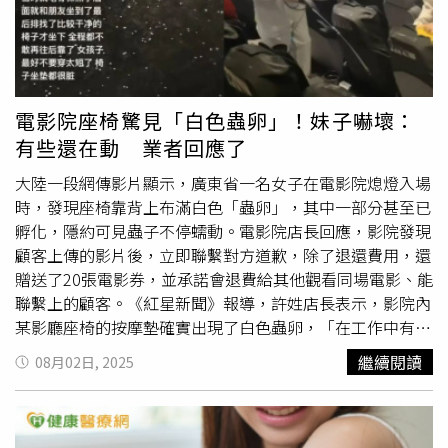
言人卡拉·范胡斯（Kara Van Hoose）說明，這是一種常
見且大多數情況為良性的病毒感染，會在兔子的臉部或頭部
形成疣狀或角狀突起。雖然增生物外觀看似「觸手」或「鹿
角」，但除非影響兔子的視力或進食功能，通常不會造成痛
苦。該病毒透過跳蚤與壁蝨等叮咬型昆蟲傳播，在夏季活動
電影院座椅驚見「白色蟲卵」！妹子嚇壞：
高峰時期尤為常見，也可兔子間互相傳染。不過，目前尚無
有些還在動 業者回應了
證據顯示此病毒可傳染給人類或其他動物，包括家中寵物。
「兔子的免疫系統有時能自行清除病毒，一旦康復，這些增
大陸一段網傳影片顯示，廣東省一名女子在電影院熄燈入場
生物就會自行脫落。」范胡斯說。Shope病毒早在1930年
時，發現座椅靠背上布滿白色「蟲卵」，其中一部分甚至已
代就由洛克斐勒大學（The Rockefeller University）教授理
孵化，隱約可見蟲子不停蠕動。電影院店長回應，影院發現
查·Shope（Dr. Richard E. Shope）在棉尾兔身上發現，並
顧客上傳的影片後，立即聯繫對方道歉，除了退還費用，還
以其姓氏命名。這種病毒也曾啟發美洲民間傳說中擁有鹿角
贈送了20張電影券，並承諾會退費給其他觀看同場電影、能
的兔子「角兔」（Jackalope），並在科學上成為研究病毒
聯繫上的顧客。《紅星新聞》報導，許姓店長表示，影院內
與癌症關聯的早期範例之一，如與人類子宮頸癌相關的HPV
某影廳座椅的按摩墊確實出現了白色蟲卵，「在工作中有一
病毒。官方強調，雖然病毒無害，但建議民眾如發現感染兔
定疏忽，我們也做了檢討」，影院18日請有資質的消毒除蟲
繼續閱讀
08月02日, 2025
隻應避免靠近或觸摸，尊重野生動物，並避免不必要的干
公司對影院9個影廳進行了消毒，之後影院每天進行消毒工
擾。專家表示，該病毒對兔子多屬良性，不會傳染人類或其
作，並安排工作人員巡視各廳，檢查是否還有蟲卵問題。電
他動物，但仍應避免接觸野生兔子。（圖／翻攝自X，
影院說明，工作人員已於21日拆除了發現蟲卵影廳內的所有
@KFYRTV）
按摩墊，並聯繫廠家更換一批新的按摩墊。此外，影院也加