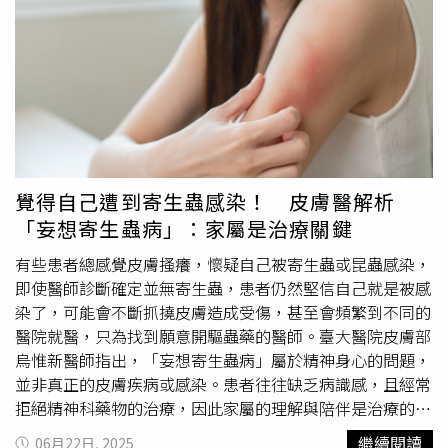
大了對廳內衛生的清潔力度，「我們在保潔人員打掃完之
後，又專門派一個工作人員，對座椅及座椅周邊，再去檢查
一遍。」據店長說法，之前兩場電影的間隔時間比較短，大
概20分鐘，工作人員收拾得比較倉促，「現在我們場間時間
也拉長了，有25分鐘左右，給工作人員更充裕的時間來檢查
和打掃。」他提到，影院已經營了近20年，樓齡較老，加上
前段時間降雨量大，導致影廳漏水，可能因此滋生了蟲類，
目前修繕工作已完成。浙江省人民醫院主任醫師潘紅英表
覺得自己遭到寄生蟲感染！ 皮膚醫解析
示，公共場所的座椅一般不會造成疾病感染，但有些情況
「妄想寄生蟲病」：家屬是治療關鍵
下，也存在傳染疾病的可能。比如在夏天穿衣比較單薄的情
況下，患有
疥瘡
、水痘、體癬等疾病的患者，可能會在座椅
有些患者總感覺皮膚搔癢，懷疑自己被寄生蟲或昆蟲感染，
上留下一些分泌物，如果其他人直接接觸後，可能存在被傳
即使醫師診斷確定並無寄生蟲，患者仍然堅信自己就是被感
染疾病的風險。醫生建議，隨身攜帶酒精消毒劑或者消毒濕
染了，可能會不斷抓撓皮膚造成受傷，甚至會頻繁到不同的
巾，對所用公共物品進行擦拭消毒；飯前、飯後、便前、便
醫院就醫，只為找到願意開驅蟲藥的醫師。臺大醫院皮膚部
後都要勤洗手。日常生活中要養成勤洗手的習慣，特別是接
烏惟新醫師指出，「妄想寄生蟲病」屬於精神身心的問題，
觸食物前一定要先洗手。首都醫科大學附屬北京中醫醫院皮
並非真正的皮膚疾病或感染。患者往往缺乏病識感，且經常
膚科副主任醫師馬一明表示，在高鐵等公共交通工具上，可
拒絕精神科藥物的治療，因此家屬的理解與陪伴是治療的重
能涉及的是間接接觸和空氣飛沫傳播。正常情況下，傳播風
要關鍵。患者深信遭寄生蟲感染 網路便利性增治療困難
繼續閱讀
06月22日, 2025