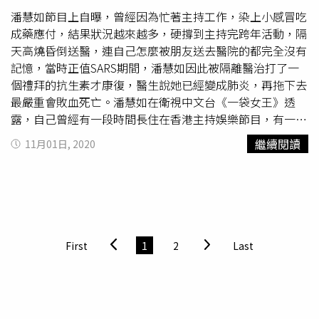
衣物、襪子通通一起洗，他才被感染，於是全家總動員把衣
潘慧如節目上自曝，曾經因為忙著主持工作，染上小感冒吃
物全部消毒過，馬力歐事後塗抹
疥瘡
藥也安然痊癒。
成藥應付，結果狀況越來越多，硬撐到主持完跨年活動，隔
天高燒昏倒送醫，連自己怎麼被朋友送去醫院的都完全沒有
記憶，當時正值SARS期間，潘慧如因此被隔離醫治打了一
個禮拜的抗生素才康復，醫生說她已經變成肺炎，再拖下去
最嚴重會敗血死亡。潘慧如在衛視中文台《一袋女王》透
露，自己曾經有一段時間長住在香港主持娛樂節目，有一年
年底時得了小感冒，因為當時工作正忙，再加上只是喉嚨痛
繼續閱讀
11月01日, 2020
痛的，於是就先補充維他命C加上多喝水，看感冒會不會自
動痊癒。後來症狀轉變為鼻塞流鼻水，因為香港看醫生真的
很貴，潘慧如就到病房買成藥吃，結果隔了兩三天後，又轉
回喉嚨痛跟鼻塞兩著狀況反覆發生，但潘慧如想說就是感冒
而已，就開始照三餐吃止痛藥，整整吃掉兩大盒。阿諾半夜
胃痛吞胃藥卻冒冷汗緊急送醫。（圖／衛視中文台提供）兩
First
1
2
Last
個禮拜後，潘慧如聲音開始變得低沉沙啞，因為節目是每天
帶狀所以還是得上場主持，一路主持到潘慧如完全沒有聲
音，只能用手寫板，請主持搭檔代為發聲。她表示，自己就
這樣一路撐到主持跨年活動前，突然出現直接燒到40度的發