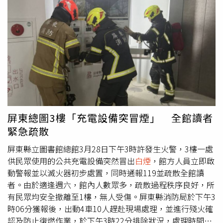
煙
瀰漫，大阪地鐵人員迅速疏散車上乘客。這起突發事件發
生後，大阪地鐵御堂筋線隨即採取全線暫停營運措施，時間
長達約半小時，該班起火列車在大國町站被迫中止後續載客
服務，後續導致上下行共21班列車出現不同程度延遲，估計
影響近3萬名通勤乘客的行程。大阪地鐵表示，現場已迅速
排除狀況，目前營運已逐步恢復正常。經初步調查，火災源
頭為一名乘客隨身攜帶的行動電源；大阪地鐵呼籲廣大旅
客，在使用或攜帶行動電源等各類鋰電池電子產品時，應隨
時注意設備狀況；倘若在車廂內發現任何冒煙、起火或異味
等不尋常現象，首要任務是確保自身與周遭安全，並在第一
屏東總圖3樓「充電設備突冒煙」 全館讀者
時間通知車站站務員或利用車廂內的緊急通報裝置聯繫司機
緊急疏散
員，以便相關人員即時啟動緊急避難應變措施。
屏東縣立圖書館總館3月28日下午3時許發生火警，3樓一處
供民眾使用的公共充電設備突然冒出
白煙
，館方人員立即啟
動警報並以滅火器初步處置，同時通報119並疏散全館讀
者。由於適逢週六，館內人數眾多，疏散過程秩序良好，所
有民眾均安全撤離至1樓，無人受傷。屏東縣消防局於下午3
時06分獲報後，出動4車10人趕赴現場處理，並進行殘火確
認及防止復燃作業，於下午3時22分排除狀況，處理時間約