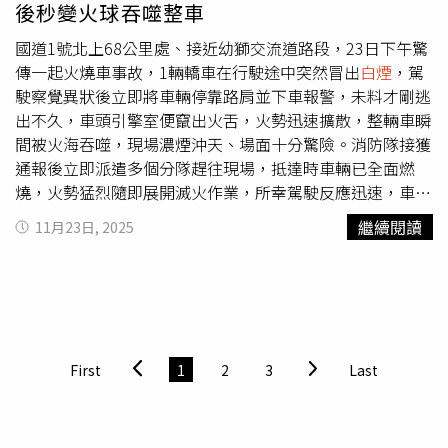
後秒變火球吞噬整車
在初波混亂尚未平息之際，晚間再度傳出攻擊。根據警方與
目擊者描述，一名黑衣男子隨後現身台北車站與中山站間，
國道1號北上68公里處、接近幼獅交流道路段，23日下午驚
先再度丟出煙霧彈後，竟持長刀隨機攻擊民眾，造成多人受
傳一起火燒車事故，1輛轎車在行駛途中突然冒出
白煙
，駕
傷，場面一度陷入恐慌。目前警方正積極追查嫌犯動機與背
駛察覺異狀後立即將車輛停靠路肩並下車報警，未料才剛逃
景，交通部呼籲民眾保持警覺，並配合現場人員指示，如行
出不久，車頭引擎室便竄出火舌，火勢迅速擴散，整輛車瞬
程因此延誤，敬請諒解。
間被火海吞噬，現場濃煙沖天、場面十分驚險。消防隊接獲
通報後立即派遣多個分隊趕往現場，抵達時車輛已全面燃
燒，火勢猛烈隨即展開滅火作業，所幸駕駛反應迅速，車上
無人受困未釀成傷亡。國道警方表示，第一時間接獲通報
繼續閱讀
11月23日, 2025
後，已立即到場協助，並在事故後方設置警示三角錐，提醒
後方用路人減速通行，避免二次事故發生，至於轎車為何突
然冒煙、隨後起火，仍待火勢完全撲滅後進一步調查釐清。
First
1
2
3
Last