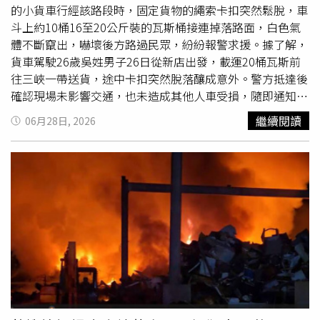
師團官兵投入災區，協助搜救及救援工作，全力搶救受困民
的小貨車行經該路段時，固定貨物的繩索卡扣突然鬆脫，車
眾，並持續掌握現場最新情況。
斗上約10桶16至20公斤裝的瓦斯桶接連掉落路面，白色氣
體不斷竄出，嚇壞後方路過民眾，紛紛報警求援。據了解，
貨車駕駛26歲吳姓男子26日從新店出發，載運20桶瓦斯前
往三峽一帶送貨，途中卡扣突然脫落釀成意外。警方抵達後
確認現場未影響交通，也未造成其他人車受損，隨即通知消
防人員到場警戒。隨即通知消防隊到場警戒，確認無瓦斯洩
繼續閱讀
06月28日, 2026
漏危險，要求吳男將散落瓦斯桶逐一搬回車上並確實固定。
警方依《道路交通管理處罰條例》第30條規定對吳男開單告
發，可處3000元以上、18000元以下罰鍰。