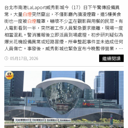
台北市南港LaLaport威秀影城今（17）日下午驚傳設備異
常，大量
白煙
突然竄出，不僅影廳內瀰漫煙霧，連5樓美食
街也一度被
白煙
籠罩，嚇壞不少正在觀影與用餐的民眾。有
人電影看到一半，突然被工作人員緊急要求撤離，現場一度
相當混亂。警消獲報後立即派員到場處理，初步研判疑似為
爆米花機設備異常或短路冒煙，所幸整起事件並未造成任何
人員傷亡。事發後，威秀影城也緊急宣布今晚暫停營業，並
公布退票與補救方案。威秀影城晚間透過官方粉專發布公告
繼續閱讀
05月17日, 2026
表示，因設備異常，台北南港LaLaport威秀影城今晚將暫停
營業。威秀也同步公布退票補救措施，表示若民眾因事件影
響無法繼續觀影，即使電影已播放至中途，仍可辦理退票；
若為線上退票，將全面免收手續費。至於現場購票、或網路
訂票但已完成取票的觀眾，則可持票根於7日內至原購票影
城辦理退換票。此外，官方也在留言區回應網友提問，強調
若當天已有領取電影贈品，換票時不需歸還贈品；若有其他
特殊狀況，也可直接聯繫影城現場或致電服務專線，由現場
服務人員協助後續處理。針對外界關心隔日是否恢復營運，
威秀則表示，南港LaLaport威秀影城預計明（18）日恢復