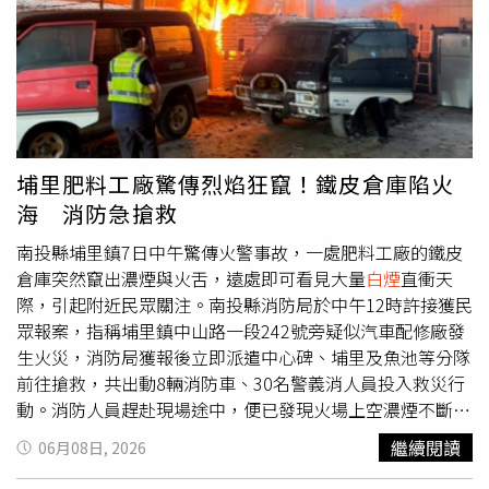
埔里肥料工廠驚傳烈焰狂竄！鐵皮倉庫陷火
海 消防急搶救
南投縣埔里鎮7日中午驚傳火警事故，一處肥料工廠的鐵皮
倉庫突然竄出濃煙與火舌，遠處即可看見大量
白煙
直衝天
際，引起附近民眾關注。南投縣消防局於中午12時許接獲民
眾報案，指稱埔里鎮中山路一段242號旁疑似汽車配修廠發
生火災，消防局獲報後立即派遣中心碑、埔里及魚池等分隊
前往搶救，共出動8輛消防車、30名警義消人員投入救災行
動。消防人員趕赴現場途中，便已發現火場上空濃煙不斷竄
升。抵達後進一步確認，起火地點實際上是一處肥料工廠的
繼續閱讀
06月08日, 2026
鐵皮倉庫。當時倉庫鐵捲門已開啟，內部存放肥料的區域可
見明顯火勢，情況相當危急。消防人員立即佈署多條水線進