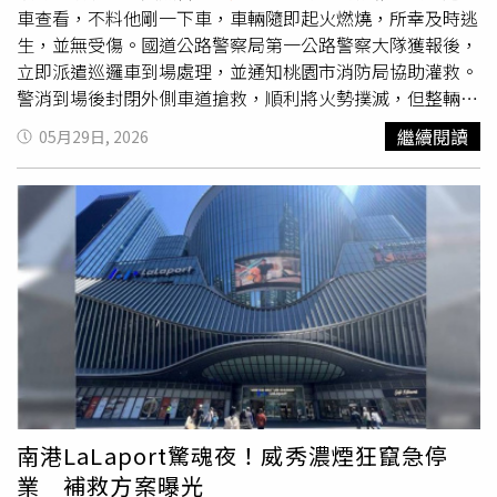
車查看，不料他剛一下車，車輛隨即起火燃燒，所幸及時逃
生，並無受傷。國道公路警察局第一公路警察大隊獲報後，
立即派遣巡邏車到場處理，並通知桃園市消防局協助灌救。
警消到場後封閉外側車道搶救，順利將火勢撲滅，但整輛車
已燒成廢鐵，所幸未波及其他車輛，也未造成人員傷亡。事
繼續閱讀
05月29日, 2026
故現場於晚間10時15分排除完畢，全線恢復正常通行。至
於詳細起火原因，仍待消防局火調人員進一步鑑識釐清。
南港LaLaport驚魂夜！威秀濃煙狂竄急停
業 補救方案曝光