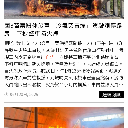
山指出，因火勢迅速蔓延，火場燃燒範圍最終擴及約450平
方公尺，而且火場內仍有大量悶燒廢棄物，警消人員不敢鬆
懈，採取全天候駐守方式持續監控火勢，並徹夜進行射水降
溫及周界防護作業，以避免復燃情形發生。經過通宵搶救
國3苗栗段休旅車「冷氣突冒煙」駕駛剛停路
後，終於在今日上午7時50分控制火勢，祝融肆虐過的掩埋
肩 下秒整車陷火海
場由猛烈燃燒轉為持續冒出
白煙
；灌救期間，共開闢完成2
條防火巷，目前仍有公所人員4人、義消3人、警消2人及3
國道3號北向142.3公里苗栗縣通霄路段，20日下午1時10分
輛車留守現場待命，後續將待土方運抵後進行濕土覆蓋作
許發生火燒車事故。60歲林姓男子駕駛休旅車行駛途中，發
業，力求徹底撲滅殘火，避免死灰復燃。
現車內冷氣系統冒出
白煙
，立即將車輛停靠外側路肩查看，
不料車輛隨即起火燃燒，所幸及時逃生，未造成人員傷亡。
苗栗縣政府消防局於20日下午1時13分接獲報案後，派遣通
霄分隊人車前往救援，到場時失火休旅車已全面燃燒，消防
人員隨即出水灌救，火勢於半小時內撲滅，車內並無人員受
困。起火原因待釐清。國道警察第二隊調查，林男發現車輛
繼續閱讀
06月20日, 2026
冷氣冒煙後警方呼籲端午連假期間長途行程增加，用路人上
路前應確實檢查車況，避免機件損壞釀成行車危險，如發現
車輛異狀應立即停靠路肩或避車彎，人員下車後面向來車方
向退至安全處，並可利用1968App警政報案功能向國道警方
求援。