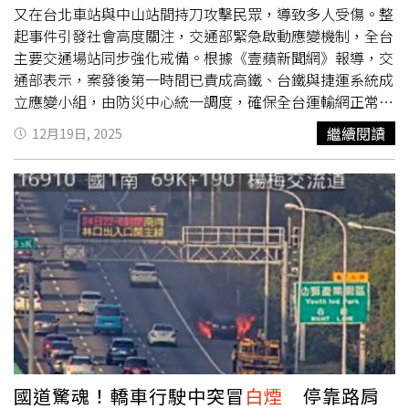
又在台北車站與中山站間持刀攻擊民眾，導致多人受傷。整
起事件引發社會高度關注，交通部緊急啟動應變機制，全台
主要交通場站同步強化戒備。根據《壹蘋新聞網》報導，交
通部表示，案發後第一時間已責成高鐵、台鐵與捷運系統成
立應變小組，由防災中心統一調度，確保全台運輸網正常運
作。目前包含高鐵、台鐵及捷運在內各路線皆維持正常營
繼續閱讀
12月19日, 2025
運，列車行駛未受明顯影響。交通部長陳世凱指出，除捷運
系統外，全國各大交通場站，包括機場、港口與重要觀光景
區，也已同步提升警戒層級，並與警方協力加強巡邏勤務，
以防範後續可能的模仿或擴大行動，確保旅客與員工人身安
全。回述整起事發經過，大約在今日17時24分左右，一名
不明男子在板南線台北車站M7出口外突然丟出一枚煙霧
彈，現場立刻傳出爆裂聲並冒出大量
白煙
。根據台北捷運公
司說法，爆裂聲疑似造成一名民眾受傷，現場單位隨即通報
捷警、110及119，並由救護車到場處理。由於煙霧一度飄
散至板南線月台，行控中心依標準作業程序實施列車「過站
不停」，目前煙霧已完全消散，列車停靠也恢復正常。北捷
稍後發布通知指出，煙霧彈落點為M7出口通往B1通道，已
國道驚魂！轎車行駛中突冒
白煙
停靠路肩
全面提升各站警戒層級，加強巡邏與可疑物品監控。然而，