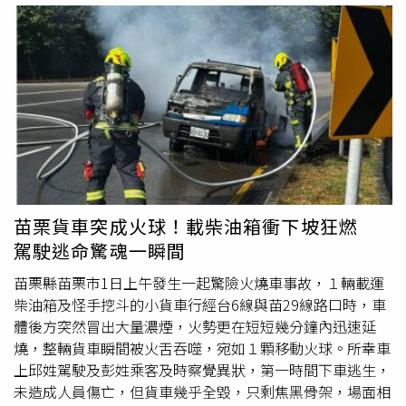
行灌救，同時針對火勢集中區域展開全面壓制，以防止火勢
向周邊建物蔓延。經過消防人員全力搶救後，火勢很快獲得
控制並順利撲滅。為避免復燃風險，消防隊持續利用熱顯像
儀檢測火場溫度，並針對鐵皮及鋼梁結構進行降溫處理，確
認肥料存放區已無殘餘火源及高溫熱點後，才結束滅火作
業。所幸此次火警未造成人員受困或傷亡，也未波及周邊建
築，成功避免更大災情發生。消防局初步統計，此次火警燃
燒面積約25平方公尺，損失物品包括肥料及部分鐵皮設施，
估計財物損失約新台幣5萬元。至於起火原因，目前已由消
防局火災調查人員進一步勘查與釐清中。消防局也呼籲民
苗栗貨車突成火球！載柴油箱衝下坡狂燃
眾，一旦發現火警應立即通報119，並清楚說明火災地點、
駕駛逃命驚魂一瞬間
火勢情況及是否有人員受困，切勿貿然進入火場或自行滅
火，以保障自身安全。
苗栗縣苗栗市1日上午發生一起驚險火燒車事故，１輛載運
柴油箱及怪手挖斗的小貨車行經台6線與苗29線路口時，車
體後方突然冒出大量濃煙，火勢更在短短幾分鐘內迅速延
燒，整輛貨車瞬間被火舌吞噬，宛如１顆移動火球。所幸車
上邱姓駕駛及彭姓乘客及時察覺異狀，第一時間下車逃生，
未造成人員傷亡，但貨車幾乎全毀，只剩焦黑骨架，場面相