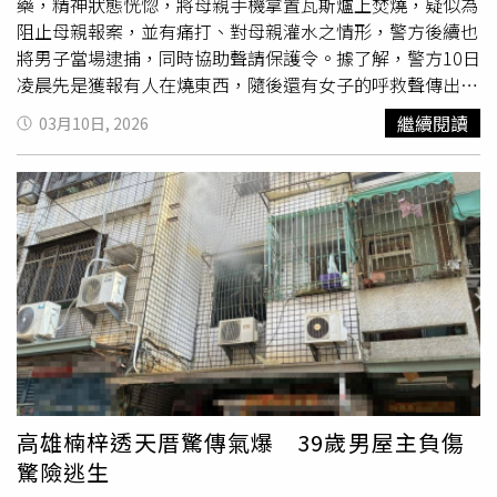
藥，精神狀態恍惚，將母親手機拿置瓦斯爐上焚燒，疑似為
阻止母親報案，並有痛打、對母親灌水之情形，警方後續也
將男子當場逮捕，同時協助聲請保護令。據了解，警方10日
凌晨先是獲報有人在燒東西，隨後還有女子的呼救聲傳出，
擔心發生意外才緊急報警。警方到場後，發現該處已冒出
白
繼續閱讀
03月10日, 2026
煙
，門內還有女子在大聲呼救，但不管警方如何敲門，屋內
人士卻拒不開門，直到呼救聲消失，讓警方火速聯繫消防隊
前往破門。北市士林區社子街10日凌晨發生一起逆子痛打母
親，對其拘禁灌水，還燒手機阻止其對外求救。（圖／翻攝
畫面）消防火速破門後，警方也立即進入當場將38歲的賴姓
男子壓制在地，同時確認被害的71歲趙姓女子生命安全無
虞，後續確認雙方為母子關係，賴男疑似吸毒後精神恍惚，
痛打母親，還對母親強行灌水，阻止母親對外求助，為避免
母親報警，還將其手機搶走，直接放置在瓦斯爐上燃燒，直
到冒出濃濃
白煙
被鄰居發現，才緊急報警。警方現場確認符
合家庭暴力防治法現行犯，立即將賴男依法逮捕，屋內經屋
主同意搜索，警方也發現賴男所有的安非他命及吸食器，當
高雄楠梓透天厝驚傳氣爆 39歲男屋主負傷
場予以查扣。全案後續將依傷害、恐嚇、毀損、妨害自由及
驚險逃生
毒品危害防制條例等案移送偵辦，並協助被害人聲請保護