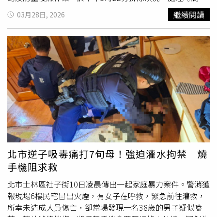
16分鐘。館方表示，該充電設備平時提供手機、行動電源及
繼續閱讀
03月28日, 2026
平板電腦等充電使用，有9台插座可使用，事發時有5台正在
充電，冒煙原因仍待調查。火勢熄滅後圖書館已恢復正常營
運，但暫停提供行動充電站服務，以確保讀者安全。
北市逆子吸毒痛打7旬母！強迫灌水拘禁 燒
手機阻求救
北市士林區社子街10日凌晨傳出一起家庭暴力案件。警消獲
報現場6樓民宅冒出火煙，有女子在呼救，緊急前往灌救，
所幸未造成人員傷亡，卻當場發現一名38歲的男子疑似嗑