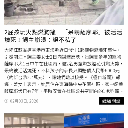
必注意用火安全，切勿亂丟煙蒂，以免引發火災。
2屁孩玩火點燃狗籠 「呆萌薩摩耶」被活活
燒死！飼主崩潰：絕不私了
大陸江蘇省連雲港市東海縣近日發生1起寵物遭燒死事件，
引發關注。飼主姜女士2日向媒體反映，她飼養多年的寵物
薩摩耶犬1日中午在社區內，遭2名男童燃放煙花引燃火勢，
最終被活活燒死，不料孩子的家長只願賠償人民幣6000元
（約新台幣2.7萬元），讓她們難以接受。《極目新聞》報
導，姜女士表示，她居住在東海縣中央花園社區，家中飼養
薩摩耶犬已有7年，平時安置在社區公共空間內的1處狗籠
中。1日中午，2名男孩在小區內玩炮竹時，將點燃的煙花伸
繼續閱讀
02月03日, 2026
入狗籠內，因籠內遮擋布料易燃，引發火勢，導致整個籠子
迅速起火，狗狗無法逃生，被燒死在籠中。飼主提供的監視
器畫面顯示，1日中午12時34分許，2名男孩先後來到狗籠
外，其中1人將點燃的煙花丟入籠內，隨後冒出輕微
白煙
，2