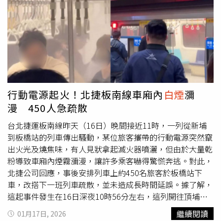
人隨即跑開。約1分鐘後，2名男孩再次返回，點燃煙花後在
籠外觀望，未再丟入籠中。接著，其中1名男孩離開去追逐
雞隻，另名男孩則在籠外察看，並驚呼「著火了」。不久
後，狗籠內黑煙密布，火勢迅速蔓延，最終將整個籠子吞
噬，狗狗的慘叫聲不絕於耳。大陸江蘇省連雲港市東海縣近
日發生1起寵物遭燒死事件，引發關注。（圖／翻攝自極目
新聞）姜女和家人與狗狗感情深厚，事件發生後情緒崩潰。
經警方介入協調，男童家屬提出願意聯合賠償人民幣6000
行動電源起火！北捷板南線車廂內
白煙
瀰
元私下和解，或另行賠償1隻狗。姜女士與家人無法接受，
漫 450人急疏散
強調希望對方能在社區住戶群組中公開道歉，正視事件的嚴
重性。針對部分網友質疑為何將狗籠設置在公共區域？姜女
台北捷運板南線昨天（16日）晚間接近11時，一列從新埔
士回應，狗狗多年來一直生活在該處，性情溫順，深受鄰居
到板橋站的列車傳出騷動，某位旅客攜帶的行動電源突然竄
與孩子喜愛，經常有人餵食，物業及鄰居也從未提出異議，
出火光及燒焦味，有人見狀拿起滅火器噴灑，但由於大量乾
「如果真的不允許，不可能養這麼多年」。對此，東海縣牛
粉導致車廂內煙霧瀰漫，讓許多乘客嚇得驚慌奔逃。對此，
山街道辦人員表示，目前已由轄區派出所介入協調處理；東
北捷公司回應，事後安排列車上約450名旅客於板橋站下
海縣公安局西雙湖派出所則回應，建議當事雙方前往派出
車，改搭下一班列車疏散，並未造成長時間延誤。據了解，
所，進一步釐清責任與後續處理方式。
這起事件發生在16日深夜10時56分左右，這列開往頂埔方
向的列車出現「碰」的一聲。北捷表示，當時有旅客行動電
繼續閱讀
01月17日, 2026
源突然冒煙，其他乘客使用滅火器噴灑，雖成功滅火，但在