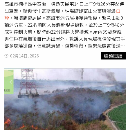
令。北市士林區社子街10日凌晨發生一起逆子痛打母親，對
高雄市楠梓區中泰街一棟透天民宅14日上午9時26分突然傳
其拘禁灌水，還燒手機阻止其對外求救。（圖／翻攝畫面）
出巨響，疑似發生瓦斯氣爆，現場隨即竄出火苗與濃濃
白
◎尊重身體自主權，請撥打113、110。◎若自身或旁人遭
煙
，嚇壞周遭居民。高雄市消防局接獲通報後，緊急出動9
受身體精神虐待、性騷擾、性侵害，請打110報案再打113
輛消防車、22名消防人員趕赴現場搶救，並於上午9時48分
找社工
成功控制火勢，歷時約22分鐘將火警撲滅。屋內39歲詹姓
男住戶在氣爆後自行逃出屋外，救護人員現場檢傷發現其手
部多處燒燙傷，但意識清醒、傷勢輕微，經緊急處置後送醫
治療，幸未造成重大傷亡。消防人員到場後2分鐘內即控制
繼續閱讀
02月14日, 2026
火勢，氣爆具體原因仍待消防局火災調查科進一步釐清。