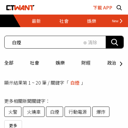
跳至主要內容區塊
下載 APP
最新
社會
娛樂
財經
⊗ 清除
全部
社會
娛樂
財經
政治
顯示結果第 1 ~ 20 筆 / 關鍵字「
白煙
」
更多相關新聞關鍵字：
火警
火燒車
白煙
行動電源
爆炸
更多