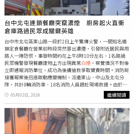
台中北屯連鎖餐廳突竄濃煙 廚房起火直衝
倉庫路過民眾成關鍵英雄
台中市北屯區東山路一段於2日上午驚傳火警，一間知名連
鎖定食餐廳在營業前時段突然冒出濃煙，引發附近居民與用
路人一陣恐慌，事發時間約在上午8時10分左右，1名路過
民眾機警發現餐廳建物上方出現異常
白煙
，察覺情況不對後
立即通報消防單位，成功為後續搶救爭取寶貴時間。消防局
接獲報案後迅速啟動應變機制，派遣東山、中山及北屯分
隊，共計8輛消防車、18名消防人員趕赴現場救援。由於該
地點鄰近通往大坑風景區的重要交通幹道，濃煙一度瀰漫整
繼續閱讀
05月02日, 2026
條道路，影響能見度，也讓經過車輛與行人感到不安。消防
人員抵達時發現，起火建築為一樓鋼筋混凝土（RC）結
構、二樓為鐵皮加蓋的混合式建物。火勢主要集中於一樓廚
房天花板，並迅速向上延燒至二樓倉庫區，導致二樓冒出大
量濃煙。由於廚房環境多為高溫與油煙設備，一旦起火，火