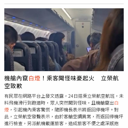
乘客噴灑乾粉後，車廂內煙霧較大，現場一度造成騷動。北
捷指出，站務人員接獲通報後第一時間就帶著滅火器趕抵該
節車廂，基於安全考量，站務人員立即安排列車上約450名
旅客於板橋站下車，改搭後續列車疏散，而下一班列車約2
分鐘後就進站接駁，沒有造成長時間延誤，也無人員傷亡。
有民眾回憶，當時自己搭捷運回家，旁邊卻出現一團火，
「然後開始煙霧瀰漫，夾帶超刺鼻的味道」。也有人在社群
平台分享現場畫面，並驚呼「坐捷運坐到一半突然冒煙？」
對此， 北捷也呼籲，旅客搭乘捷運時，務必注意隨身電子
用品使用安全，若發現異常狀況，應優先通知司機員或站務
人員，由專業人員依標準作業流程處置。捷運警察隊則提
機艙內竄
白煙
！乘客聞怪味憂起火 立榮航
醒，民眾如遇危險情事，可按下月台紅色緊急通話鈕，或撥
空致歉
打110報案，以維護乘車安全。
有民眾在網路平台上發文透露，24日搭乘立榮航空航班，未
料飛機滑行到跑道時，眾人突然聞到怪味，且機艙竄出
白
煙
，引起機內乘客驚慌，隨即機長表示將返回停機坪。對
此，立榮航空發聲表示，由於客艙空調異常，而返回停機坪
進行檢查，另派航機載運旅客，造成旅客不便之處深感抱