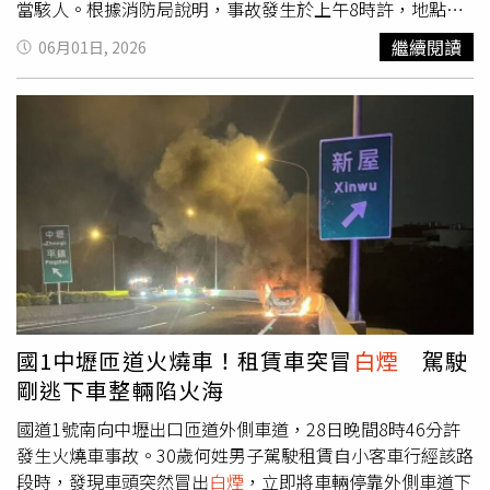
當駭人。根據消防局說明，事故發生於上午8時許，地點位
於苗栗市台6線與苗29線交會處，該路段同時也是長春石化
繼續閱讀
06月01日, 2026
公司重要的對外交通要道，平時車流量相當大。消防人員接
獲通報後立即派遣救災車組趕赴現場，抵達時發現小貨車已
全面燃燒，猛烈火勢不斷竄出濃濃黑煙。消防隊迅速佈署兩
條水線進行灌救，約10分鐘後成功控制並撲滅火勢，避免火
勢進一步擴大。邱姓駕駛表示，當天一早從後龍鎮出發，載
著彭姓老闆及工程器具準備前往頭屋鄉工地施工，沿著台6
線北上行駛。在接近長春路口前的下坡路段時，透過後照鏡
突然發現車輛右後方電池箱位置冒出
白煙
，立即停靠路邊檢
查並撥打119求助。不料才剛報案完畢，回頭便看到火勢快
速蔓延，整輛車瞬間陷入火海，令兩人當場嚇得目瞪口呆。
彭姓老闆推測，貨車長期頻繁進出工地，底盤及傳動系統可
能夾帶大量乾草與雜物，在行駛過程中因摩擦產生高溫，進
國1中壢匝道火燒車！租賃車突冒
白煙
駕駛
而引發火勢。不過，真正起火原因仍須等待消防局火災調查
剛逃下車整輛陷火海
人員進一步鑑定確認。值得慶幸的是，車斗上載運的柴油箱
並未受到火勢波及，否則一旦發生爆燃，後果恐怕更加嚴
國道1號南向中壢出口匝道外側車道，28日晚間8時46分許
重，也可能危及周邊往來車輛與用路人安全。
發生火燒車事故。30歲何姓男子駕駛租賃自小客車行經該路
段時，發現車頭突然冒出
白煙
，立即將車輛停靠外側車道下