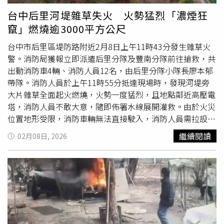
台中后里河堤雜草失火 火勢猛烈「濃煙狂
竄」燃燒逾3000平方公尺
台中市后里區堤防路附近2月8日上午11時43分發生雜草火
警。消防局獲報立即派遣后里分隊及豐南分隊前往搶救，共
出動消防車4輛、消防人員12名，由后里分隊小隊長廖本郁
帶隊。消防人員於上午11時55分抵達現場時，發現河堤旁
大片雜草全面起火燃燒，火勢一度猛烈，且地點鄰近高壓電
塔，消防人員不敢大意，隨即佈署水線展開灌救。由於火災
位置地形受限，消防車輛無法直接駛入，消防人員需拉設水
線由田埂徒步進入火場，增加搶救難度。火勢於下午12時
繼續閱讀
02月08日, 2026
38分獲得控制，並於下午2時26分完全撲滅，隨後持續進行
殘火處理。此次火警初估燃燒面積約3000平方公尺，所幸
未造成人員傷亡。詳細起火原因仍待火災調查人員進一步釐
清。據了解，火警發生時濃煙大量竄升，民眾開車行駛國道
四號及銜接國道一號的用路人，遠遠即可看見
白煙
直衝天際
相當驚人。消防局指出，近期天乾物燥，各地陸續傳出雜草
及山林火警，呼籲民眾進行掃墓、清除雜草或戶外作業時務