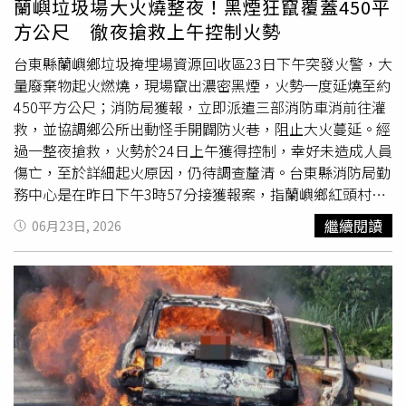
蘭嶼垃圾場大火燒整夜！黑煙狂竄覆蓋450平
方公尺 徹夜搶救上午控制火勢
台東縣蘭嶼鄉垃圾掩埋場資源回收區23日下午突發火警，大
量廢棄物起火燃燒，現場竄出濃密黑煙，火勢一度延燒至約
450平方公尺；消防局獲報，立即派遣三部消防車消前往灌
救，並協調鄉公所出動怪手開闢防火巷，阻止大火蔓延。經
過一整夜搶救，火勢於24日上午獲得控制，幸好未造成人員
傷亡，至於詳細起火原因，仍待調查釐清。台東縣消防局勤
務中心是在昨日下午3時57分接獲報案，指蘭嶼鄉紅頭村垃
圾掩埋場發生火警，119立刻派遣蘭嶼分隊3輛消防車及警
繼續閱讀
06月23日, 2026
義消人員前往搶救，並由小隊長冷鎮山擔任現場指揮官。下
午4時21分，警消抵達現場後，確認起火位置位於掩埋場資
源回收區，一開始，燃燒面積約30平方公尺，但因現場堆置
大量可燃廢棄物，火勢迅速擴大，且由於燃燒物多為回收廢
棄物，火場持續冒出大量濃煙，消防人員除架設水線持續灌
救外，也立即通報環保局及蘭嶼鄉公所協助處理。傍晚時
分，鄉公所調派怪手進場支援，透過開挖防火巷、翻攪燃燒
物及隔離火點等方式，全力防止火勢向周邊區域蔓延；冷鎮