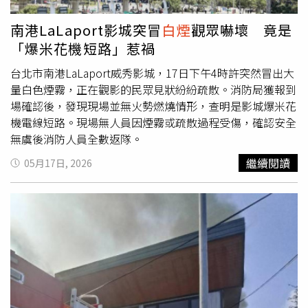
正常營業。據了解，事件發生於今日下午4時26分左右，南
港LaLaport威秀影城突然冒出大量
白煙
，煙霧甚至一路蔓延
南港LaLaport影城突冒
白煙
觀眾嚇壞 竟是
至5樓美食街，不少民眾第一時間還以為發生火警，紛紛停
「爆米花機短路」惹禍
下腳步查看。有現場民眾表示，原本正在影廳內看電影，沒
多久工作人員突然衝進影廳通知清場，表示外部設備冒煙，
台北市南港LaLaport威秀影城，17日下午4時許突然冒出大
需要立刻撤離。還有人指出，當時空氣中瀰漫燒焦味，煙霧
量白色煙霧，正在觀影的民眾見狀紛紛疏散。消防局獲報到
越來越濃，不少觀眾只能急忙離場。台北市消防局接獲通報
場確認後，發現現場並無火勢燃燒情形，查明是影城爆米花
後，立即派遣5輛消防車、17名消防人員前往現場處理。警
機電線短路。現場無人員因煙霧或疏散過程受傷，確認安全
消到場後隨即協助設備降溫，現場狀況很快獲得控制，後續
無虞後消防人員全數返隊。
也未再擴大。消防局初步調查，疑似為影城內爆米花機設備
繼續閱讀
05月17日, 2026
異常導致冒煙，但詳細事故原因仍待後續進一步調查釐清，
整起事件並未造成任何人員傷亡。