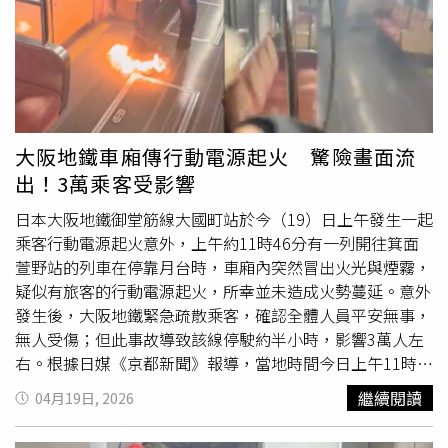
勢容易迅速擴大，也增加搶救難度。經過消防人員全力灌
救，火勢於上午8時50分左右獲得初步控制，並在10時前完
成殘火處理。整起事件所幸未造成人員傷亡，但現場仍可見
燻黑痕跡，顯示火勢一度不小。當地居民在事後受訪時仍心
有餘悸，表示當時濃煙不斷竄出，看起來情況十分危急，
「大家都很緊張，但也很團結，有人幫忙報案、有人幫消防
車指路，真的很驚險。」不少用路人也表示，濃煙一度影響
大阪地鐵車廂傳行動電源起火 驚險畫面流
視線，所幸火勢很快被控制，未釀成更大災害。目前初步研
出！3萬乘客受影響
判起火原因為廚房設備或天花板相關設施引發，但詳細起火
原因仍有待消防單位進一步鑑識調查。此次事件也再次提醒
日本大阪地鐵御堂筋線大國町站於今（19）日上午發生一起
餐飲業者，應定期檢查廚房設備與電線配置，並加強防火措
乘客行動電源起火意外，上午約11時46分有一列開往箕面
施，以避免類似意外發生。
萱野站的列車在停靠月台時，車廂內突然冒出火光與煙霧，
疑似有旅客的行動電源起火，所幸並未造成火勢蔓延。意外
發生後，大阪地鐵緊急疏散乘客，確認全體人員平安無事，
無人受傷；但此事故導致該線停駛約半小時，影響3萬人左
右。根據日媒《京都新聞》報導，當地時間今日上午11時
46分，大阪地鐵御堂筋線一輛列車停靠在大國町站，有一名
繼續閱讀
04月19日, 2026
旅客包包內的行動電源突然竄出火花，從社群上流出的影片
顯示，有民眾試圖用腳踩滅火勢但未果；另外還有車廂內
白