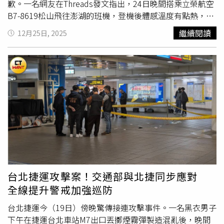
歉。一名網友在Threads發文指出，24日晚間搭乘立榮航空
B7-8619松山飛往澎湖的班機，登機後體感溫度有點熱，隨
後聞到怪味，有種煙霧瀰漫的感覺，因此立即告知空服員，
繼續閱讀
12月25日, 2025
空服人員也立即與機長反映。機長隨後廣播，指其狀況是空
調關係造成，狀況目前已經排除。不過約莫過2到3分鐘，有
些乘客紛紛感到恐慌，喊著「快無法呼吸」，並要求開安全
門逃生。乘客們也再度與空服人員反映，相當擔憂「會不會
有什麼東西過熱燒壞」；之後機長則再次廣播表示「我們將
滑行回停機坪」。對此，立榮航空今（25）日公開發聲表
示，24日台北前往澎湖B7-8619航班，於滑行時因客艙空調
異常，基於安全考量返回停機坪進行檢查，同時也立刻調派
另一架航機載運旅客，並於等候期間提供旅客點心及飲料。
立榮航空指出，該航班已於昨日晚間抵達澎湖，對於造成旅
客不便之處，航空公司深感抱歉。
台北捷運攻擊案！交通部與北捷同步應對
全線提升警戒加強巡防
台北捷運今（19日）傍晚驚傳接連攻擊事件。一名黑衣男子
下午在捷運台北車站M7出口丟擲煙霧彈製造混亂後，晚間