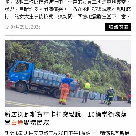
聯，搜救工作仍持續進行中。倖存的女員工也透露地震當下
狀況，目睹許多人崩潰痛哭。一名在永旺夢樂城熊本咖啡廳
打工的女大生事後接受日媒訪問，回憶地震發生當下，當時
她正在店內洗碗，突然感受到劇烈左右搖晃，店內員工立即
繼續閱讀
07月29日, 2026
引導顧客朝出口疏散，所有人隨後前往停車場避難，並在現
場等待約20分鐘。女大生表示，避難期間，不少顧客情緒潰
堤，甚至當場落淚，表示這場地震讓人想起10年前熊本地震
的慘痛記憶。約在地震發生30分鐘後，商場發布通知，宣布
永旺夢樂城熊本全面停止營業，員工與顧客隨即陸續離開現
場。她說，自己坐進車內準備駕車離開時，突然聽見一聲巨
大轟響，並感受到強烈衝擊，彷彿聲音從地底竄出。抬頭一
看，只見大片
白煙
從購物中心方向迅速升起，並朝停車場擴
散而來。女大生表示，她見狀立刻踩下油門離開現場，途中
還看見有人以手帕摀住口鼻逃生。回想當時情景，她坦言至
今仍餘悸猶存，「真的沒想到會發生這種事，如果當時還留
在建築物裡，後果真的不敢想像。」報導指出，商場建築倒
新店送瓦斯貨車卡扣突鬆脫 10桶當街滾落
塌後引發爆炸，目前已知至少2死1命危，仍有20至30名商
冒
白煙
嚇壞民眾
場員工下落不明，相關單位持續確認人員狀況。日本防衛大
臣小泉進次郎表示，政府已派遣超過1000名陸上自衛隊第8
新北市新店區安康路三段26日下午1時許，一輛滿載瓦斯桶