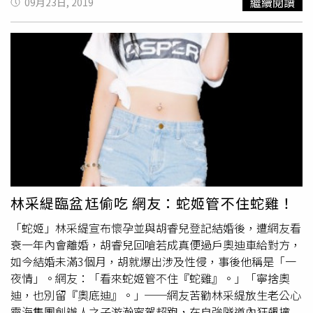
繼續閱讀
09月23日, 2019
他也在臉書發表看法。他提到，邦交代表國家主權，守不住
邦交就是守不住主權。蔡政府上任3年半，卻經斷了7個邦交
國，上禮拜更是5天內連斷2個，這代表蔡政府根本對國家主
權的喪失束手無策。介文汲進一步提到，蔡英文成天把守護
主權掛在嘴邊，先不論她的外交政策為何，光是外交人士就
亂七八糟。當中包括駐日代表謝長廷、口譯哥駐美、
管媽
女
婿駐泰、吳釗燮連斷5邦交卻不用負責，簡直是荒腔走板，
他痛批：「外交不敗可能嗎？」介文汲批評，蔡政府一直吹
噓自己的外交成績是歷來最佳，但現在卻是斷交連連，誰都
怪卻不怪自己。介文汲最後警告蔡政府：「國際政治很現
實，打敗仗怪對手，不自我檢討，與坐以待斃何異？這樣的
政府還好意思說要保衛主權，簡直就是痴人說夢，藐視人民
林采緹臨盆尪偷吃 網友：蛇姬管不住蛇雞！
的智商！」
「蛇姬」林采緹宣布懷孕並與胡睿兒登記結婚後，遭網友看
衰一年內會離婚，胡睿兒回嗆若成真便過戶奧迪車給對方，
如今結婚未滿3個月，胡就爆出涉及性侵，事後他稱是「一
夜情」。網友：「看來蛇姬管不住『蛇雞』。」「寧捨奧
迪，也別留『奧底迪』。」──網友苦勸林采緹放生老公心
靈海集團創辦人之子游瀚甯駕超跑，在自強隧道內狂飆撞