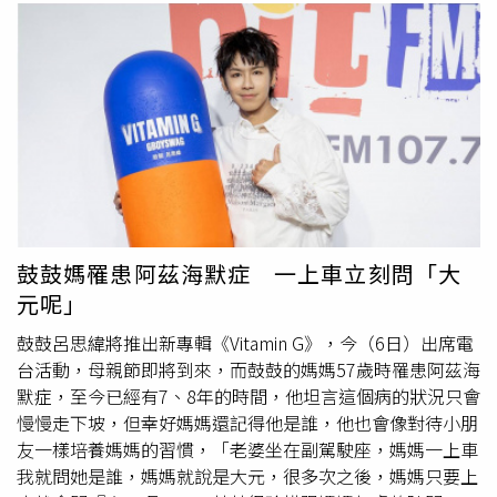
鼓鼓媽罹患阿茲海默症 一上車立刻問「大
元呢」
鼓鼓呂思緯將推出新專輯《Vitamin G》，今（6日）出席電
台活動，母親節即將到來，而鼓鼓的媽媽57歲時罹患阿茲海
默症，至今已經有7、8年的時間，他坦言這個病的狀況只會
慢慢走下坡，但幸好媽媽還記得他是誰，他也會像對待小朋
友一樣培養媽媽的習慣，「老婆坐在副駕駛座，媽媽一上車
我就問她是誰，媽媽就說是大元，很多次之後，媽媽只要上