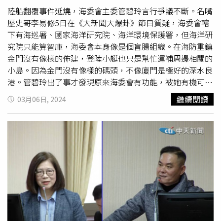
揭。而白邦廷衝鋒陷陣的舉動，也受到當時陳時中競選總部
陸船翻覆事件延燒，海委會主委管碧玲言行爭議不斷。名嘴
政策小組總召集人管碧玲「賞識」，即使陳時中沒有當選，
歷史哥李易修5日在《大新聞大爆卦》節目質疑，海委會轄
白邦廷仍在2024年中、總統就職後進入海委會擔任專門委
下有海巡署、國家海洋研究院、海洋環境保護署，但海洋研
員，年薪百萬起跳，更是能經手海巡署機敏資料的高官。白
究院只能算智庫，海委會本身像是個盲腸組織。在海防重鎮
邦廷在2024年11月請辭雨晴行銷董事長，此後常駐海委會
金門沒有像樣的佈建，登陸小艇也只是幫忙運補周邊相關的
在高雄的辦公室，雨晴民調則跟著「焦點轉移」，近日又針
小島。因為金門沒有像樣的碼頭，不像廈門是極好的深水良
對高雄市長選舉公布民調，「揭露」綠營擬參選人邱議瑩、
港。管碧玲出了事才發現原來海委會有功能，被她有機可趁
賴瑞隆、許智傑和林岱樺都輾壓柯志恩，此份數據也再次引
搏取表現。「我稍微分析了一下海委會的組織。上次我就講
繼續閱讀
03月06日, 2024
發熱議。雨晴民調近日又公布高雄市長選舉民調，並稱綠營
了，這是盲腸組織嘛！」歷史哥指出，「大家請注意，海委
4位擬參選人都輾壓藍營擬參選人柯志恩，被政論臉書粉專
會它是一個多麼盲腸的組織，一個叫海巡署，一個叫國家海
《政客爽》嘲諷。（圖／翻攝臉書粉專《政客爽》）政論臉
洋研究院，一個叫海洋環境保護署，這種東西組成一個部級
書粉專《政客爽》諷刺這份民調為「3年前玩的套路，又死
單位叫海委會？我們講部會，是行政院的一級單位！所以我
灰復燃了」，直指整份民調的統計樣本是「民進黨支持者
們問
管媽
：妳在幹嘛？」昨天羅智強問了半天：妳沒有專業
47.6％、國民黨支持者8.4％」，因大部分參考綠營支持者
嘛！為什麼沒有專業？因為從頭到尾他都在辦什麼？親善海
的意見才會有離譜落差，更直言「到底是要幫誰造勢，大家
洋，一大堆有的沒的。歷史哥直言，「為什麼？沒業務啊！
也看得出來」。國民黨發言人楊智伃也指出，這份民調連基
有什麼好辦的？國家海洋研究院在幹嘛？智庫，智庫需要一
本加總都算錯，認為這份「來路不明、加總有誤」的民調，
個直轄上轄單位嗎？這種東西就算要有，你丟到國科會不是
只會讓人覺得，民進黨不是在面對問題，而是在自欺欺人，
一樣意思？丟到國發相關的智庫，有很難嗎？所以今天成立