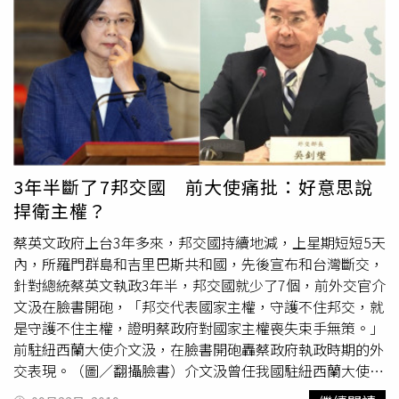
表示，總統府在2014年曾就抗SARS期間，對我國防疫貢獻
的公衛專家頒發「紫色大綬景星勳章」；因此她建議，依
《勳章條例》規定的「保衛地方，防禦災害，屢著功效，足
資矜式者」、「經營企業，輔助政府，功在民生者」頒布勳
章，以表彰相關參與之企業廠商或組織對國家、社會的貢
獻。
3年半斷了7邦交國 前大使痛批：好意思說
捍衛主權？
蔡英文政府上台3年多來，邦交國持續地減，上星期短短5天
內，所羅門群島和吉里巴斯共和國，先後宣布和台灣斷交，
針對總統蔡英文執政3年半，邦交國就少了7個，前外交官介
文汲在臉書開砲，「邦交代表國家主權，守護不住邦交，就
是守護不住主權，證明蔡政府對國家主權喪失束手無策。」
前駐紐西蘭大使介文汲，在臉書開砲轟蔡政府執政時期的外
交表現。（圖／翻攝臉書）介文汲曾任我國駐紐西蘭大使，
是國內資深外交官，對於台灣當前外交情勢，昨天（22日）