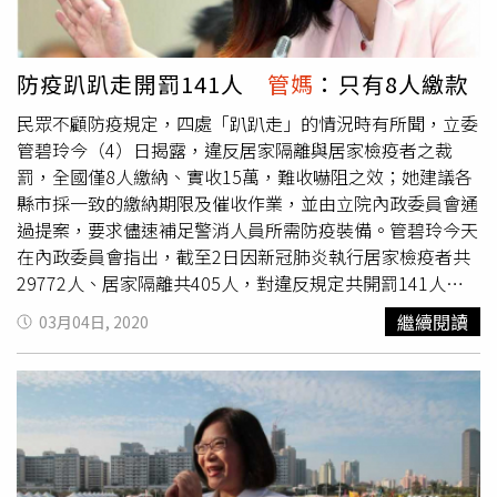
防疫趴趴走開罰141人
管媽
：只有8人繳款
民眾不顧防疫規定，四處「趴趴走」的情況時有所聞，立委
管碧玲今（4）日揭露，違反居家隔離與居家檢疫者之裁
罰，全國僅8人繳納、實收15萬，難收嚇阻之效；她建議各
縣市採一致的繳納期限及催收作業，並由立院內政委員會通
過提案，要求儘速補足警消人員所需防疫裝備。管碧玲今天
在內政委員會指出，截至2日因新冠肺炎執行居家檢疫者共
29772人、居家隔離共405人，對違反規定共開罰141人、
罰金總額461萬，但實際上只有8人繳納，罰款實收15萬；
繼續閱讀
03月04日, 2020
她認為，各地方政府縣市政府對繳納期限標準不一，有些縣
市設為30天、有的是15天，若逾期未繳或抗繳，還可以訴
願，這樣恐難嚇阻「趴趴走」，建議內政部在防疫會議中反
映，評估研擬繳納期限、催繳罰款的SOP。另外，日前尋獲
失聯者的實際案例可看出，衛生部門人員抵達裝備齊全，但
第一時間接觸的員警們卻沒有相應的裝備，管碧玲因此提案
要求，儘速補足警消人員所需防疫裝備，避免防疫前線的破