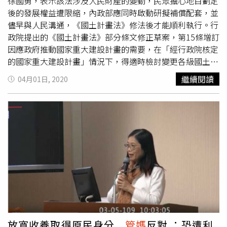
徐國勇，表示該法涉及人民財產的變動，民眾擔心地目劃定
後的發展權益遭限縮，內政部應同時啟動研擬補償配套，並
儘早與人民溝通，《國土計畫法》修法後才能順利執行。行
政院提出的《國土計畫法》部分條文修正草案，第15條增訂
因應政府推動國家重大建設計畫的需要，在「經行政院核定
的國家重大建設計畫」情況下，得適時檢討變更各級國土計
畫；第45條修正規定，縣市國土計畫的擬訂及審議作業、國
繼續閱讀
04月01日, 2020
土功能分區圖劃設作業，從「2年」延長為「一定期限內完
成」。這兩項被外界指為「空白授權」，引發爭議，後來暫
停不處理第15條。立委管碧玲說，內政部應同時啟動研擬
《國土計劃法》相關補償配套。（圖／取自管碧玲臉書粉
專）管碧玲指出，《國土計畫法》只修第45條，並不代表國
會與執政團隊已形成共識，民進黨團版沒有另外提出修正，
並不代表政院版條文沒有問題；她說，《國土計畫法》涉及
人民財產保障問題，未來執行地目編定時，必然發生土地發
展權益受限的疑慮，內政部應及早研擬補償配套。立院內政
委員會下週將排案逐條審查《國土計畫法》，管碧玲表示，
希望一星期內就完成審查送出委員會，盡全力在4月底可以
完成修法並公告。她提醒，未來執政團隊也要讓人民知道相
放寬收養取得原民身分
管媽
反對 ：恐遭利