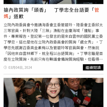
並強調「高雄值得的是乾乾淨淨的市政，不是不乾不淨的粉
這個海委會本身，就大有問題，他的邏輯本身就有問題。除
紅泡泡民調。」對此，海委會回應，白邦廷專業且受長官肯
非他真心要發展海委會，好，如果你真心要發展，我就問：
搶內政質詢「頭香」 丁學忠全台語要「
管
定，其他部分都沒有疑慮。
請問你海委會在我們外島的海洋這些重鎮上面，你做了哪些
媽
」道歉
佈建嘛？」「為什麼我們海巡在金門都是小小船？都是CT
艇？」歷史哥強調，「金門就沒有一個像樣的碼頭嘛！最大
立院內政委員會今邀請海委會主委管碧玲、陸委會主委邱太
的碼頭叫作料羅灣，金門只有3個碼頭，因為金門整個島嶼
三等官員，針對大陸「三無」漁船在金廈海域「撞船」事
的型態，跟他隔壁的兄弟島廈門是不一樣，廈門是一個極好
件，專案報告。登記第一位發言的是來自雲林的國民黨立委
的深水良港，廈門到泉州灣這一帶，自古以來就是重要的港
丁學忠，這也是他在立院內政委員會的質詢「處女秀」，丁
口。唐朝的時候泉州商賈雲集，因為這是天然的港口，好
學忠先感謝召委高金素梅以及管碧玲等官員與會，然後說
港。但金門不一樣，金門是有沙灘的，所以早期金門是要靠
「因他來自雲林鄉下，就全程以台語質詢」。丁學忠雖是首
搶灘的。」歷史哥指出，「我們現在國軍佈建在金門的是什
度在立院質詢，先前只有在縣議會備詢質詢經驗，但看得出
麼？登陸小艇。當中很重要的是幹嘛？幫忙運補，不是登陸
來他今天有備而來，而且面對在金門撞船事件中立場強硬、
繼續閱讀
03月04日, 2024
對面喔！去運補相關的小島。所以你海委會做了一年多，你
又曾是資深立委的海委會主委「
管媽
」管碧玲，整場質詢頗
有什麼整個規劃？沒有嘛！講白了就是出事了突然發現說：
有「初生之犢不畏虎」的氣勢，不僅沒有被不斷跳針答詢的
啊，原來我海委會還有功能？這種感覺，突然
管媽
如夢初
管碧玲發言「壓制」，還為堅持管碧玲應先對立院公開道
醒？她今天上來，突然發現有機可趁，她想要表現啊！搞不
歉，氣到連原先準備好的質詢稿都沒用，就直接口頭質詢。
好搏一搏，單車變摩托？搞不好可以在賴政府裡面，又得到
丁學忠先質問管碧玲，為何對金門撞船表態都只有「臉書
一個新的職位？」
上」，而少見到本尊出面說明？管碧玲則也用台語解釋，為
何她會在臉書將專案報告「逕自改名」，但丁回應「你不是