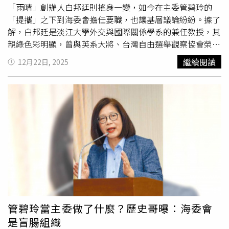
「雨晴」創辦人白邦廷則搖身一變，如今在主委管碧玲的
「提攜」之下到海委會擔任要職，也讓基層議論紛紛。據了
解，白邦廷是淡江大學外交與國際關係學系的兼任教授，其
親綠色彩明顯，曾與英系大將、台灣自由選舉觀察協會榮譽
理事長洪耀南一同撰寫過多篇論文，還在台灣世代智庫擔任
繼續閱讀
12月22日, 2025
研究員，台灣世代智庫則普遍被視為偏英系的綠營智庫，由
立委陳明文創辦，顧問則為蔡易餘、莊瑞雄、王美惠、蔡培
慧等多位民進黨立委。白邦廷原在台灣世代智庫擔任研究
員，疑似因陳時中民調而與管碧玲結識，在其提攜下進入海
委會任高官。（圖／報系資料照）白邦廷在2022年7月創立
雨晴指標行銷股份有限公司，該公司聲稱「以數據預測未
來、以數字呈現事實」，由民意調查專家與相關學者組成分
析團隊，將科技大數據與傳統調查結合，建立基礎數據與分
析樣本，反映事件真實樣態，主要服務項目則為民意調查、
未來事件預測、策略分析與評估，其公布的民調數據卻往往
讓人「耳目一新」。2022年7月13日，雨晴民調公布數據，
顯示民進黨台北市長參選人、衛福部長陳時中以25.8%支持
管碧玲當主委做了什麼？歷史哥曝：海委會
度領先蔣萬安，被當時群嘲為「沖喜數字」，更弔詭的是，
是盲腸組織
雨晴指標在當年7月27日才核准設立，「護主」心態昭然若