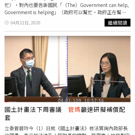
忙），對內也要告訴國民「（The）Government can help,
Government is helping」（政府可以幫忙，政府正在幫
忙）。立委管碧玲表示感謝各黨讓這9-1條成為最早取得共
繼續閱讀
04月21日, 2020
識的條文。（圖／管碧玲辦公室提供）管碧玲在臉書說，
《紓困條例》第9-1條以她提案的版本修正通過，未來各項
補助、津貼、獎勵及補償的錢，可以免所得稅，也可以免於
被追討；各政黨接受她的版本，新增9-1條主要是在行政院
給予人民的救命錢，除其中第一項規定免所得稅之外，再加
上第二項保護這些錢不被追討。她表示，相同的條文在《勞
動基準法》、《勞工退休保險條例》等退休撫卹法令；《莫
拉克風災重建特別條例》等社會救助以及災害防救等法令，
都有相同的立法例，無非是希望當人民處於急難時，政府不
要讓人民受到被抵銷、被扣押、強制執行等受追討的手段。
「這一次防疫工作，台灣得到全球的肯定，也對全球伸出了
援手，今天紓困條例修正三讀，我們要對全國人民說，政府
國土計畫法下周審議
管媽
籲速研擬補償配
和你們站在一起。」管碧玲說，非常感謝各黨支持9-1條，
套
讓「救命錢可以保住了」。
立委管碧玲今（1）日就《國土計畫法》修法質詢內政部長