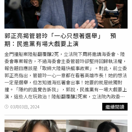
應該先與召委溝通協調嗎？」，管碧玲則再重複稍早說法，
被丁馬上打斷「你說有解釋，但立委怎麼都不知道你在做什
麼，為了行政部門與委員會和諧，我拜託管主委，說一聲抱
歉，好嗎」。管碧玲則繼續解釋「我已表達過，召委也同意
接受『尚祈諒查』（向高金私訊致意），丁學忠回「你只對
郭正亮揭管碧玲「一心只想著選舉」 預
召委一個人抱歉，不必對立委說一聲嗎」。管說「我對所有
期：民進黨有場大戲要上演
媒體都說過了」。眼見管就是不願意在委員會中公開致歉，
高金素梅也忍不住打斷管碧玲，指該私訊「是以管碧玲個人
金門撞船案陸船翻覆釀2死，立法院下周將邀請海委會、陸
名義，所以我也用高金素梅個人名義回應，因我只是立委的
委會專案報告，不過海委會主委管碧玲卻堅持回歸執法權，
一員，不代表內政委員會召委，其他立委是否接受管主委的
報告題目應該是「取締大陸籍快艇事故案」。對此，前立委
歉意『我不清楚』」。眼見高金中斷議程「提點」丁學忠，
郭正亮指出，管碧玲一心一意都在看著高雄市長！她的想法
管碧玲態度又轉趨嚴肅說「這件事如果定義撞船，中國大陸
一定是選舉，但怎知道海巡署會出事！她要的就是統獨對
一定會。。。。」，丁學忠則再度打斷她，指「撞船」是海
撞。「隱約的直覺告訴我」，郭說，民進黨有一場大戲要上
巡署最早提出來，管則沒理丁學忠，跳針回答「我願接受指
演，這些人在玩政治！陸船翻覆釀2死案，立法院內政委員
責，這是我願接受的」，丁嗆「可不可以請你面對問題、解
會下周將邀請海洋委員會及陸委會進行專案報告，不過海委
繼續閱讀
03月03日, 2024
決問題」「你就是要針對標題戰到底？若海巡設定標題，你
會管碧玲卻認為「金門撞船案：翻船執法過程及後續處理」
有什麼好講的」，管碧玲則面帶微笑的說「標題非常重要」
專題報告名稱違背事實，堅持回歸執法權，是「取締大陸籍
「『兩船碰撞』與『撞船』是不一樣的喔』。面對態度漸趨
快艇事故案」。對此，前立委郭正亮2日在《麥玉潔辣晚
強硬的管碧玲，丁學忠改變戰術，問管能不能提出事發當時
報》指出，管碧玲一心一意都在看著高雄市長！海委會當然