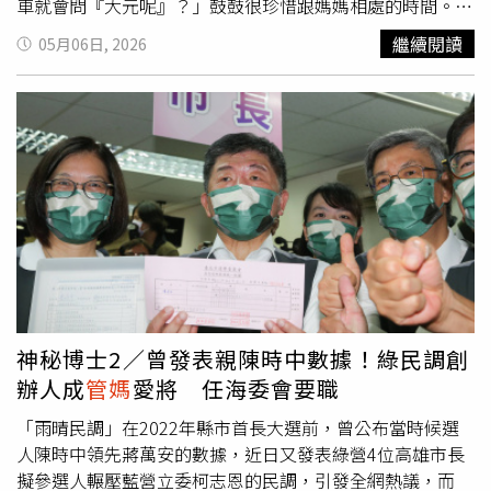
車就會問『大元呢』？」鼓鼓很珍惜跟媽媽相處的時間。
（圖／Hit Fm聯播網提供）照顧媽媽的工作其實不輕鬆，鼓
繼續閱讀
05月06日, 2026
鼓很慶幸自己還有個妹妹，兄妹倆常常一起溝通，「妹妹跟
我個性差很多，她比較外放，很會處理一些細項，我就負責
拿藥跟帶媽媽去看醫生。」他也說很珍惜每次跟媽媽相處的
時間，雖然沒有特別規劃母親節的行程，但每次帶媽媽出門
就像在過母親節，表示妹妹
管媽
媽比較嚴，而他都會帶媽媽
去吃好料，笑說：「妹妹對不起啦！」而鼓鼓上個月底剛過
42歲生日，問及老婆大元是否有給驚喜？他表示有跟老婆說
好不用特別慶祝跟買禮物，不過老婆家人對他很好，還是有
一起去吃飯。至於目前的做人進度，鼓鼓透露老婆常常問他
喜歡男生還是女生，「我都好啊，但男生是真的有點煩啦，
我也很討厭我自己！」雖然有生孩子的計畫，不過他認為一
切順其自然就好。提到專輯命名原因，是因為大家都覺得鼓
神秘博士2／曾發表親陳時中數據！綠民調創
鼓像維他命一樣，給旁人滿滿的能量，至於本身的能量如何
辦人成
管媽
愛將 任海委會要職
取得？鼓鼓坦言偶爾也會感到失落，但若是在生活中看到好
的事情，就會有被打氣的感覺，例如前陣子帶媽媽去逛花
「雨晴民調」在2022年縣市首長大選前，曾公布當時候選
市，遇到一位男子無故攻擊一位女性，有一對情侶見義勇為
人陳時中領先蔣萬安的數據，近日又發表綠營4位高雄市長
向前制止，讓他覺得對方很勇敢也充滿人情味。
擬參選人輾壓藍營立委柯志恩的民調，引發全網熱議，而