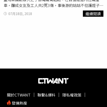
車，釀成女友及工人共2死3傷，事後游的姑姑不但護姪子是
「小車神」，還怪罪隧道燈光太暗，「政府要負一點責
繼續閱讀
07月18日, 2018
任！」網友：「車神=開車載女友去見神。」「怎麼不批車
子馬力太大？」──網友批游的姑姑愛牽拖一名網友PO文
稱花了新台幣4,500元，幫就讀幼兒園的小孩買畢業紀念
冊，事後發現成品不佳，向老師抗議，老師竟說「家長對於
較摩登及前衛的造型較不能接受。」網友：「祖傳的布景背
板加服飾比較貴。」「園長可能很愛看買藥直播台哦！」
──網友虧該老師美感與眾不同前總統馬英九涉三中案遭起
訴，馬辦發言人徐巧芯批蔡政府「政治追殺」，陳水扁隨即
在臉書上邀馬公開辯論「誰被誰政治追殺」。網友：「不要
啦，辯到一半手忘了抖怎麼辦？」──網友對阿扁的病情存
疑行政院長賴清德宣布內閣改組名單，法務部長邱太三被迫
下台，外傳是因他多次要保外就醫的陳水扁「不要太過分」
（指踩中監紅線），事後邱坦言「我就是得罪了阿扁」。網
友：「法務部長被受刑人趕下台，台灣又一奇蹟。」──網
關於CTWANT
聯繫&爆料
隱私權政策
友驚呼阿扁影響力如此大內閣改組，內政部長葉俊榮轉任教
育部長，外傳原本的熱門人選民進黨立委管碧玲相當失望，
發燒熱搜