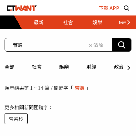
跳至主要內容區塊
下載 APP
最新
社會
娛樂
財經
⊗ 清除
全部
社會
娛樂
財經
政治
顯示結果第 1 ~ 14 筆 / 關鍵字「
管媽
」
更多相關新聞關鍵字：
管碧玲