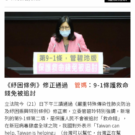
說「這些都不問了，只要主委公開向立院道歉」，管回應
果，亂用夾鼻器想「夾」出完美鼻型，恐怕會先面臨血液循
「我該表達的全說完了」，丁嗆「所以你的回應就是傲
環不良壞死的可能。日前小S在Podcast頻道《老娘的老
慢」，管回嗆「我就是謙虛為了海巡」，丁說「你如果真謙
娘》，聊起家中孩子的叛逆行徑，她分享，有一天她的二女
虛怎麼是這種態度」？管說「我一路受指責，到現在還在被
兒Lily，向她鄭重宣布：「媽媽，我長大之後一定要去隆
指責」，眼見質詢時間已經到了，丁回嗆「網軍把你保護得
鼻」，小S一聽立刻勸阻，她告訴Lily：「妳知不知道妳有多
很好，你就繼續在臉書上當神吧」。高金素梅則在兩人充滿
漂亮！妳鼻子已經是完美」，不希望她冒險去做手術隆鼻。
火藥味的詢答後再次強調，專案報告的名稱就是「金門撞船
結果才14歲的Lily沒在
管媽
媽的提醒，偷偷背著小S上網購
案」，不論是金門檢察官或者海巡署都認為撞船是事實，撞
買了夾鼻器，想要靠「夾」的，讓自己的鼻頭縮小變挺。但
船也是非常中性的名詞，會議也已經確定專報名稱，明顯對
根據《TVBS新聞網》報導，醫生王彥文受訪時表示，由於
管的態度也不滿意。
夾鼻器會有力量夾住鼻頭，可能會引發血液循環不良，導致
鼻子組織壞死，或鼻腔內粘膜破損，進而衍生嚴重感染，
「整個鼻子爛掉都有可能」，不建議平常拿來使用。王彥文
《紓困條例》修正通過
管媽
：9-1條護救命
並在《王彥文醫師。我的丸美誌》臉書專頁提醒大家，想要
錢免被追討
擁有完美鼻型，建議還是要透過手術才能一勞永逸。但若民
眾真的不敢動刀，她建議可使用「微整形」的方式，比如施
立法院今（21）日下午三讀通過《嚴重特殊傳染性肺炎防治
打填充物，或使用線雕加強鼻部的挺度和線條感，以達變美
及紓困振興特別條例》修正案，立委管碧玲特別強調，新增
目的。但她也提醒，施作前務必跟專業醫生討論，才能愛美
列的第9-1條第二項，是保護人民不會被追討「救命錢」，
同時兼顧安全。
在新冠病毒肆虐全球之院，我國對外表示「Taiwan can
help, Taiwan is helping」（台灣可以幫忙，台灣正在幫