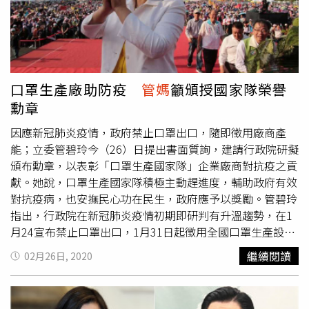
口，並要求內政部、警政署、消防署與各地方警消，盤點空
間資源，儘快擬定分區異地辦公計畫。
口罩生產廠助防疫
管媽
籲頒授國家隊榮譽
勳章
因應新冠肺炎疫情，政府禁止口罩出口，隨即徵用廠商產
能；立委管碧玲今（26）日提出書面質詢，建請行政院研擬
頒布勳章，以表彰「口罩生產國家隊」企業廠商對抗疫之貢
獻。她說，口罩生產國家隊積極主動趕進度，輔助政府有效
對抗疫病，也安撫民心功在民生，政府應予以獎勵。管碧玲
指出，行政院在新冠肺炎疫情初期即研判有升溫趨勢，在1
月24宣布禁止口罩出口，1月31日起徵用全國口罩生產設備
及原物料，相關業者配合政策，使醫療用口罩供應之日產能
繼續閱讀
02月26日, 2020
自約400萬片，將於3月中增加至1000萬片，除了抑制病毒
擴散，也有效安定民心。「相較近日各國疫情擴散、口罩價
格飆漲、瘋狂搶購，業者能全力配合是關鍵因素」，管碧玲