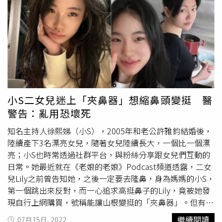
的錄影？管碧玲說，海巡署已經不斷表達過歉意（指沒錄
跟高雄有關，因為有高雄港，她的想法一定是選舉，但怎知
影），丁學忠則說連他的選區雲林偏鄉，警員都規定隨身帶
道海巡署會出事！她原本是想當教育部長，後來趙天麟出
密錄器蒐證，海巡署面對大陸、民進黨還說大陸是「敵對
事，現在就有更好的高雄市長，而林岱樺也宣布要選，政治
國」，一不小心就可能擦槍走火、變成國際問題，海巡署居
人物很精的。郭正亮推測，管碧玲就是要力爭台灣管轄權，
然沒規定戴密錄器？管碧玲則改口說「這是海巡署執法的問
得罪中國大陸，又被在野黨罵，搞不好會因為壓力下台，例
題」，丁學忠說，他不相信在座海巡長官值勤都不帶密錄
如美國進場要求台灣道歉了事，因為上次美國也是要求菲律
器，在風浪中就靠一台V8錄影機，這合理嗎？這能讓海巡自
賓前總統羅慕斯來台灣道歉。管碧玲一定經過精算，如果對
保嗎？管碧玲則反嗆「委員你知道我就任後花了90億修理船
專案報告題目有意見，打電話給高金素梅就好了，為何要公
小S二女兒迷上「夾鼻器」想縮鼻頭變挺 醫
嗎」，丁則反問「那修好了嗎，我絕對支持海巡執法，但是
開寫臉書對嗆？高金素梅當然是炸開了，因為立法院從來沒
警告：亂用恐壞死
立委有責任追真相，現在問題是上級機關沒有協助下屬機
有這種事！郭正亮預期，周一第一場戲可能是管碧玲姍姍來
關」，管碧玲則回「我一肩扛起到現在」，丁則說「一肩扛
遲，第二場戲可能是民進黨立委蜂擁而上，捍衛
管媽
。不要
知名主持人徐熙娣（小S），2005年和老公許雅鈞結婚後，
起就是讓真相公布，讓大眾瞭解」。丁接著再要求管碧玲為
以為會議報告實事求是，民進黨一定搞成政治，管碧玲要選
陸續產下3名漂亮女兒，隨著女兒陸續長大，一個比一個漂
竄改專案報告道歉，不然就負責下台，管碧玲也不假辭色的
市長，當然要搞成政治事件。郭正亮認為，講白了她根本沒
亮；小S也時常透過社群平台，與粉絲分享跟女兒們互動的
說「這個報告是海巡署傳給我的」「但是我支持海巡署」
有要解決問題，解決問題她就沒戲唱了，她要的就是統獨對
日常。她最近就在《老娘的老娘》Podcast頻道透露，二女
「我支持海巡這樣改題目」，丁則譴責「你怎麼又讓海巡扛
撞，在各種力量下變成犧牲者。「隱約的直覺告訴我」郭
兒Lily之前曾告知她，之後一定要去隆鼻，身為媽媽的小S，
責」？管則笑著說「是我負責，這就不是撞船事件」還跳針
說，民進黨有一場大戲要上演，這些人在玩政治！
第一個跳出來反對，而一心追求高挺鼻子的Lily，竟被她發
的說「我沒有驕傲，請委員支持海巡」。丁學忠似乎也被管
現自行上網購買，號稱能讓山根變挺的「夾鼻器」。但有專
不斷繞圈子的答詢激怒，他緊握著手中原先準備好的質詢稿
業醫師跳出來提醒，想要高挺鼻子，只有透過手術才有效
繼續閱讀
07月15日, 2022