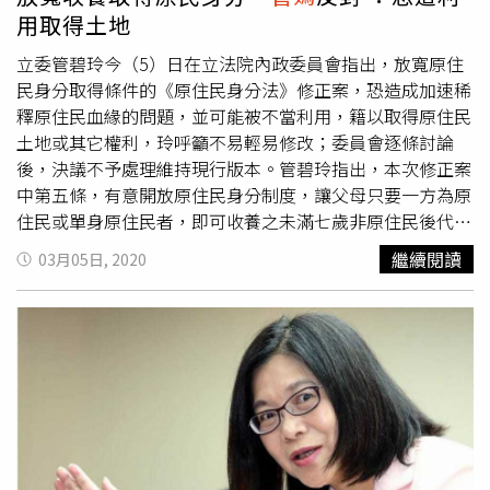
關補償配套措施，充分進行社會溝通，政府保障人民財產權
用取得土地
才能使國土計畫順利施行。
立委管碧玲今（5）日在立法院內政委員會指出，放寬原住
民身分取得條件的《原住民身分法》修正案，恐造成加速稀
釋原住民血緣的問題，並可能被不當利用，籍以取得原住民
土地或其它權利，玲呼籲不易輕易修改；委員會逐條討論
後，決議不予處理維持現行版本。管碧玲指出，本次修正案
中第五條，有意開放原住民身分制度，讓父母只要一方為原
住民或單身原住民者，即可收養之未滿七歲非原住民後代，
讓養子女取得原住民身分；相較現行必須父母兩方均為原住
繼續閱讀
03月05日, 2020
民才能收養，更為寬鬆。她表示，若修正開放，原住民家族
在第二代就開始無原住民血統，將加速原住民血統被稀釋，
並可能遭有心人用來取得原住民土地利益或其他權利的風
險。管碧玲擔心，若是修法放寬可能造成差別待遇，反而讓
非原住民血統者更具有取得原住民身分的機會，這對於爭取
正名及認同的平埔族反而不公平，因此呼籲此修正案不宜處
理；內政委員會於逐條討論後，決議此條文不予處理維持現
行版本，其餘修正條文也皆保留。