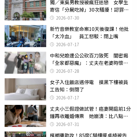
獨／東吳男教授被瘋狂迷戀 女學生
寄信「分屍吃掉」30次騷擾！認罪免
關
2026-07-30
新竹音樂教室命案10天後復課！他批
「太冷血」 員工怒駁：閉上嘴
2026-07-17
中和兒媳遭公公砍百刀致死 閨密揭
「全家都惡魔」：丈夫在老婆時懷孕
摔東西
2026-07-28
女子入住飯店遇停電 摸黑下樓被員
工告知：倒閉了
2026-07-17
丈夫小三假證做試管！癌妻開庭前1分
鐘再收離婚傳票 她崩潰：比八點檔
還扯
2026-07-31
檳榔攤助攻！85度C騎樓擺桌椅被告