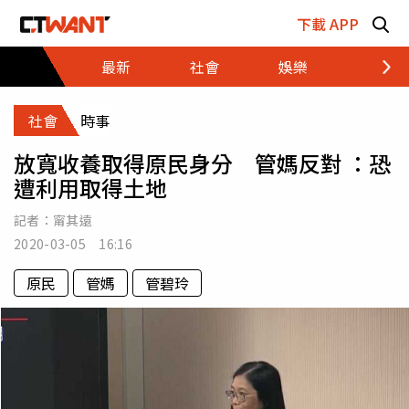
跳至主要內容區塊
下載 APP
最新
社會
娛樂
財經
社會
時事
放寬收養取得原民身分 管媽反對 ：恐
遭利用取得土地
記者：
甯其遠
2020-03-05 16:16
原民
管媽
管碧玲