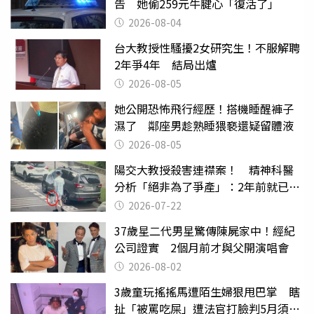
告 她偷259元牛腱心「復活了」
2026-08-04
台大教授性騷擾2女研究生！不服解聘
2年爭4年 結局出爐
2026-08-05
她公開恐怖飛行經歷！搭機睡醒褲子
濕了 鄰座男趁熟睡猥褻還疑留體液
2026-08-05
陽交大教授殺害連襟案！ 精神科醫
分析「絕非為了爭產」：2年前就已言
行詭異
2026-07-22
37歲星二代男星驚傳陳屍家中！經紀
公司證實 2個月前才與父開演唱會
2026-08-02
3歲童玩搖搖馬遭陌生婦狠甩巴掌 瞎
扯「被罵吃屎」遭法官打臉判5月須入