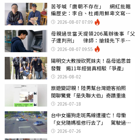
苦苓喊「唐朝不存在」 網紅批瞎
編歷史：李白、杜甫用鮮卑文寫
詩？
2026-08-07 07:09
母親過世當天提領206萬辦後事「父
子遭判刑」 律師：搶錢先下手是
罪
2026-08-07 09:55
陽明交大教授砍死妹夫！岳母追思首
發聲 揭11年經營真相駁「爭產」
2026-08-02
旅遊變認親！陸男幫台灣遊客拍照
閒聊驚覺「是失聯大伯」奇蹟重逢
2026-07-18
台中女遛狗走斑馬線遭撞亡！母慟
「女兒隨媽祖修行去了」 駕駛過失
致死判9月
2026-07-26