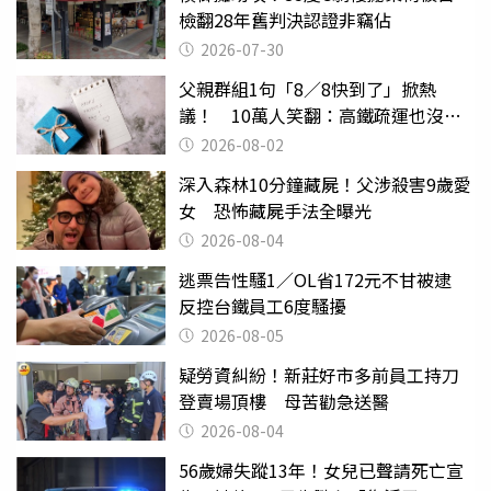
檢翻28年舊判決認證非竊佔
2026-07-30
父親群組1句「8／8快到了」掀熱
議！ 10萬人笑翻：高鐵疏運也沒列
父親節
2026-08-02
深入森林10分鐘藏屍！父涉殺害9歲愛
女 恐怖藏屍手法全曝光
2026-08-04
逃票告性騷1／OL省172元不甘被逮
反控台鐵員工6度騷擾
2026-08-05
疑勞資糾紛！新莊好市多前員工持刀
登賣場頂樓 母苦勸急送醫
2026-08-04
56歲婦失蹤13年！女兒已聲請死亡宣