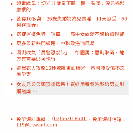
超毒繼母！切光11歲童下體 醫一看嘆：沒見過那
麼狠的
苦存10多萬！26歲失婚媽為兒賣淫 11天忍受「60
男客玩弄」
搭捷運遭色狼「頂撞」 高中女處變不驚拍照報警
更多最新熱門議題：中聯致癌油風暴
酒測吹氣「員警恐感染」 徐國勇：暫時取消，地
方有需要仍可執行
遭黑衣人攻擊12秒驚險畫面曝光 蔡阿嘎受傷不忘
護孕妻
女友見公公頭頂後驚呆！買好用養髮洗髮給男友引
網議論
PR
(02)6630-8641
投訴爆料專線：
、投訴爆料信箱：
119@ctwant.com