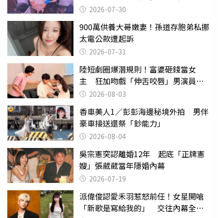
監
2026-07-30
900萬供養大哥嫩妻！孫道存胞弟私挪
太電公款遭起訴
2026-07-31
陸短劇圈爆潛規則！富婆砸錢當女
主 狂加吻戲「伸舌咬唇」男演員崩
潰
2026-08-03
香車美人1／彭彭海邊秘境外拍 男伴
豪車接送還祭「鈔能力」
2026-08-04
吳宗憲突認離婚12年 起底「正牌憲
嫂」張葳葳當年隱婚內幕
2026-07-19
派偉俊認愛禾羽惹怒前任！女星開嗆
「新歌是寫給我的」 交往內幕全說