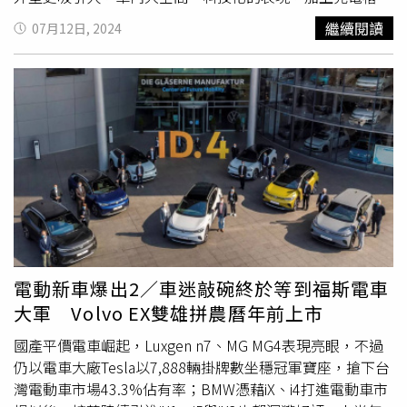
體驗Urus SE百分之百潛力的車主所設計，展現Urus SE全
點增加，也讓國內車主興起『油轉電』的念頭。」納智捷總
繼續閱讀
07月12日, 2024
方位動態特性。Lamborghini在2023年8月18日發表首款純
經理李應生日前在記者會中提到，「現在除了賣車子本身，
電概念車Lanzador，預計在2028年量產，在規格上並沒有
還要在意像聯網、充電樁、OTA等等的發展和布建。」顯見
詳細的介紹。對於往後品牌將邁向電氣化之路，會不會擔心
各大廠因應電動車款的推出和發展，也不斷提升周邊生態圈
影響原本的消費客群？Francesco Scardaoni在專訪時提
的設置。資深業內人士也表示，接下來MG MG4、Kia EV9將
到，「
純電車款
的推出對Lamborghini來說也是一個里程
陸續交車，還有歐洲車商產能逐漸平穩，福斯集團旗下
碑，不過我們也會保有品牌重要的DNA。」也就是說，即使
Volkswagen ID4及ID5、Skoda Enyaq下半年也會現身；不
內燃機發展不如以往，蠻牛依舊是蠻牛。此外，對於歐盟考
讓歐美國家專美於前，日產Nissan Ariya、韓製Hyundai
慮延後2035年禁售燃油車的政策，Lamborghini將如何應
KONA Electric等車款紛紛加入戰局，「電動車表現勢必再
對？Francesco Scardaoni則表示，「到2024年底，全系列
創高峰。」看好電動車在國內的發展，不論平價或豪華品牌
會實現電氣化，而到2028年依然會致力於純電車的發
都陸續導入
純電車款
，帶來更多元的選擇，本刊則以亞洲車
展。」預計今年第4季將帶來「小牛」Huracan後繼車款插
廠、歐洲車廠做區分，揭曉下半年將引進的電動車款。
電式油電車型，並與Urus SE同採4.0升V8雙渦輪增壓引擎為
Nissan Ariya上市時程：7月25日預售價格：169.9、189.9萬
電動新車爆出2／車迷敲碗終於等到福斯電車
基礎的油電混合動力。隨著Urus SE正式發表，作為
元Nissan Ariya在2023年底台北車展亮相後，獲得許多關
大軍 Volvo EX雙雄拼農曆年前上市
Lamborghini Direzione Cor Tauri品牌電氣化之路第二階段
注。裕日車（2227）日前正式宣布，全新Nissan Ariya正式
的里程碑，Lamborghini首部V12混和動力超級跑車
展開線上預購，預計導入標準版與增程版，預售價格分別為
國產平價電車崛起，Luxgen n7、MG MG4表現亮眼，不過
Revuelto以及首輛混合動力Super SUV Urus SE將於19日至
169.9萬元、189.9萬元，配額200台。裕日車指出，Ariya以
仍以電車大廠Tesla以7,888輛掛牌數坐穩冠軍寶座，搶下台
21日在台北101水舞廣場限時快閃亮相。
全新純電模組化平台CMF-EV打造，並以累積77年的純電技
灣電動車市場43.3%佔有率；BMW憑藉iX、i4打進電動車市