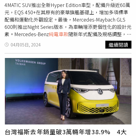
Korando e-Motion（圖／Ssang Yong提供）。
可抽422元租車金。同時，LINE GO歡慶達到400萬會員里
4MATIC SUV推出全新Hyper Edition車型，配備升級近60萬
程碑，也同步推出「四重GO」慶祝活動，即日起至5月20
元，EQS 450+在其原有的豪華旗艦基礎上，增加多項標準
日，除送出LINE GO自遊租400元紀念券，LINE GO TAXI活
配備和運動化外觀設定。最後，Mercedes-Maybach GLS
動首週提供Happy Hour四小時趟趟4折、還有週週抽首租免
600則推出Night Series版本，為車輛增添更個性化的設計元
單、福斯Golf小鋼炮0元起租等活動。另外，格上訂閱車與
素。Mercedes-Benz
純電車款
隨新年式配備及規格調整，全
YES!來電合體辦活動，訂閱包括Volvo XC40 Recharge、
面採用充電孔電動外蓋設計，只需透過MBUX系統按下按
繼續閱讀
04月05日, 2024
Volvo C40 Recharge、Tesla Model 3等純電電動車款，即
鈕，便可輕鬆開啟充電孔外蓋。高性能豪華子品牌
送Yes Points 100點充電金。
Mercedes-AMG 針對純電性能休旅EQE 43 4MATIC SUV推
出全新Hyper Edition，將價值近60萬元頂級配備列為標準
配備，包含從駕駛座延伸至副駕駛座寬達 141 公分的
HYPERSCREEN 超寬幅螢幕，提升座艙數位氛圍與娛樂，
並搭配AMG Nappa 真皮/MICROCUT高性能平底跑車方向
盤、AMG 高性能紅色煞車卡鉗，強化操控手感及熱血造型
設計。Mercedes-Maybach GLS 600 4MATIC 新增 Night
Series 套件，1,253 萬晉升極致奢華。（圖／Mercedes-
Benz提供）此外，全新EQE 43 4MATIC SUV Hyper Edition
配備聲學舒適套件，透過防紅外線隔熱隔音玻璃有效阻擋風
切噪音，保持座艙的靜謐性，同時搭配AMG SOUND
台灣福斯去年銷量破3萬輛年增38.9% 4大
EXPERIENCE 專屬音效，營造性能豪華的熱血氛圍。不僅