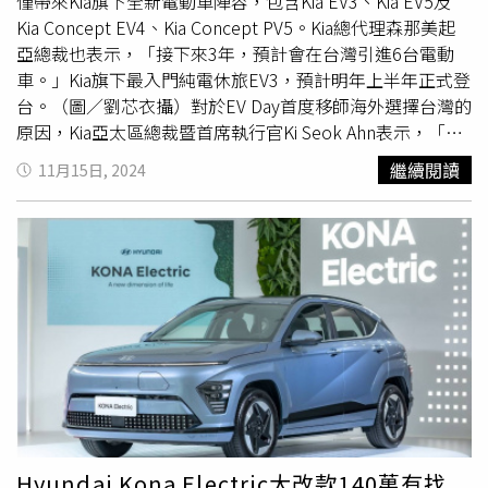
僅帶來Kia旗下全新電動車陣容，包含Kia EV3、Kia EV5及
用前 115kW、後 200kW 雙馬達設計，使其最大輸出達
100萬48期低利專案與3年租賃方案，滿足不同用車需求
Kia Concept EV4、Kia Concept PV5。Kia總代理森那美起
428hp/543Nm，零至一百公里加速僅需 3.6 秒。而為確保
（圖／汎德提供）。BMW X2作為X家族中最具個性與態度
亞總裁也表示，「接下來3年，預計會在台灣引進6台電動
更長遠的續航力，當駕駛不需四輪驅動時會自動改以後輪驅
的運動跑旅，自問世以來便以前衛設計與跑格魅力深受市場
車。」Kia旗下最入門純電休旅EV3，預計明年上半年正式登
動車輛前進，搭配再生動能回收(無需啟動單踏板)與熱泵技
矚目。全新世代純電豪華運動跑旅BMW iX2不僅以更鮮明的
台。（圖／劉芯衣攝）對於EV Day首度移師海外選擇台灣的
術來節省能耗，使其最大續航里程達 450 公里(WLTP標準)
運動化輪廓、六角型輪廓水箱護罩與銳利光型變化智慧LED
原因，Kia亞太區總裁暨首席執行官Ki Seok Ahn表示，「今
。而深受車主喜愛的PA2 智能駕駛輔助系統也在 The All
頭燈，展現極具張力的外觀氣勢，車身尺碼與車室空間全面
年正好是台灣森那美起亞成立屆滿的第十周年，且台灣是亞
New Volvo EX30 進化升級，在 0~130km/h 車速範圍 (ACC
繼續閱讀
11月15日, 2024
升級，首次導入全景式玻璃車頂，營造開闊明亮的座艙氛
太區最大的電動車市場之一。近年來，Kia台灣寫下卓越的
則為0~150km/h) 內皆可進行自動跟車至靜止與再行駛、車
圍。全新世代iX2全面搭載BMW OperatingSystem 9，導入
銷售成長佳績，年複合成長率高達43%。」李昌益分享，近
道置中、可起步通知與路標顯示暨速限警示系統外，新增自
QuickSelect快捷選單與直覺化操作邏輯，結合懸浮式曲面
年Kia在台屢創銷售佳績，其中
純電車款
Kia EV6、Kia EV9自
動變換車道輔助與大車車道偏離輔助系統，前者可在 PA2
螢幕、智慧語音助理2.0、AR擴增實境導航、BMW手機數位
上市以來累計銷量已突破2,000台，2024年累計至10月，
作動下撥動方向燈桿，系統即能依車流狀況進行自動變換車
鑰匙2.0與全新進階數位服務平台，帶來沉浸式的用車體
Kia更蟬聯非豪華進口電動車銷售品牌冠軍。此外，台灣市
道；後者則能在通過相鄰車道的大型車輛時自動偏移遠離
驗。安全配備方面，全車系搭載變換車道輔助與360度環景
場於去年榮獲Kia全球總部評選為「2023年度電動車表現最
20 公分，帶來更為安全且便利的高速路段駕馭感受。（圖
攝影系統，科技、駕馭與安全全面升級，完美詮釋新世代豪
優異市場」，都是此次Kia APAC亞太總部選擇台灣作為首場
／Volvo提供。）Euro NCAP 五星肯定 小休旅大安全，主被
華運動跑旅的未來樣貌。BMW總代理汎德於本月推出
海外Kia EV Day的關鍵契機。隨著全球汽車市場加速邁向電
動與電池防護不妥協受惠 VOLVO 新世代電動車發展，The
「BMW仲夏禮馭」限時專案，凡於本月完成交車領牌，即
動化，Kia也將規劃提供多元化的選擇，以及不同價格帶的
All New Volvo EX30 僅 1885kg 的車重控制更有利於續航與
可享4年不限里程原廠保養套裝，打造無憂駕馭體驗。同時
車款，同時針對各市場電動化程度，同步擴大應用於油電混
操控表現，但在主、被動安全防護上確仍是絕不妥協的最高
亦提供多元彈性入主方案，包括低月付9,900元起的分期購
合車HEV，與PBV模組化電動車平台的產品規劃。Ki Seok
規格，創造兼具輕量與安全的車體結構。強化籠型車體設計
車優惠，或100萬元48期低利率專案，以及3年租賃禮馭專
Ahn也表示，「透過全球電動⾞策略，我們計劃在2030年達
在座艙周圍皆採用大量硼鋼，確保車艙強度；前、後潰縮區
Hyundai Kona Electric大改款140萬有找