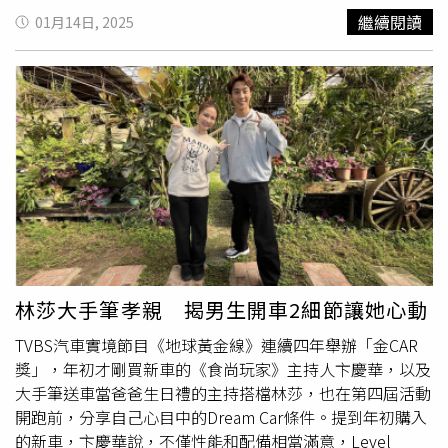
與承諾，更完美呼應全新BMW 5系列在性能、質感與科技
森林中的松樹脂結合回收寶特瓶製作，精簡了大量的生產工
或小改款的產品陣容。台灣賓士總裁金恩中（Eun Choong
繼續閱讀
01月14日, 2025
層面的卓越表現，為追求極致駕馭與尊榮生活的車主，帶來
序，減少碳排放量，並擁有真皮的性能、結合 100% 再生聚
Kim）表示 ，「2024年台灣賓士有雙位數成長。其中，高
前所未有的豪華新境界。前衛科技再進化 鋒芒自成馭電馳
酯纖維特製的舒適永續織布搭配點陣 3D 技術，呈現更細膩
階豪華車系全年銷量占整體銷售13%，且Mercedes-AMG較
騁全新BMW i4針對此車型「BMW仲夏禮馭」專案：本月交
的手感、更好的親膚性，以及防潑水、堅韌、不易褪色、易
去年成長 16%；而
純電車款
年成長率近25%。」最受消費
車即享4年不限里程原廠保養，全面升級用車體驗。另提供
清潔的特性，搭配星砂微粒內裝嵌飾，讓整個車室充滿個性
者愛戴的休旅車系全年銷量成長超過20%，最暢銷車系GLC
多元彈性入主選擇，包括月付9,900元起分期、100萬48期
獨具又友善環境的特質。總輸出功率達1040W 的 Harman
全年掛牌數更突破 8,000 台，年增27%，而代表高階豪華的
低利專案與3年租賃方案，輕鬆實現純電駕馭夢想。針對指
Kardon® 多媒體音響系統包含 9 支揚聲器，首度採用
經典車型G-Class在台掛牌數也突破 500 台；在中大型房車
定年式車型，更限時加贈1年乙式全險，感受BMW i4融合電
Soundbar 條型音箱置於前擋風玻璃下方，條型音箱內置五
部分，E-Class全年掛牌數超過2,000台，穩居級距第一。除
能科技與駕馭樂趣的純電魅力（圖／汎德提供）。全新
具頂級高音揚聲器與中音揚聲器，兩側後門則配置兩具全頻
了在車輛銷售報喜以外，台灣賓士於數位服務上也有收穫。
BMW 4系列純電轎跑BMW i4以嶄新四眼造型日行燈與流線
揚聲器，條型音箱下方獨特ECS（External Coupled
「Mercedes-Benz 數位增訂服務」在台訂閱數累積近 3,800
車身設計展現動感魅力，搭配全新雷射尾燈、M空力套件與
Subwoofer）低音揚聲器與後行李廂內的重低音揚聲器，讓
件，年增高達85%，最受車主青睞的是提供便利車輛控制與
加大口徑尾管，營造蓄勢待發的性能姿態。無論是優雅俐落
小車擁有出色的音場營造與身歷其中的臨場感。照明氛圍是
設定的「遠端套件」，能透過手機操作與查詢車輛狀態；此
的燃油車型，或熱情馭電的i4純電車型，皆全面升級BMW
TheAll New Volvo EX30 散發獨特絕美氣息的關鍵，構思源
外，行車紀錄器與原廠導航及相關套件也深受消費者喜愛。
林莎大手筆孝親 揭男生開車2細節讓她心動
Operating System 8.5、AR擴增實境導航、懸浮式曲面螢幕
自斯堪地納維亞的自然魅力光感，打造全新的沉浸式車室氛
展望2025年，將延續近期上市的產品優勢，不論是雙門轎
與智慧語音助理2.0，全車系更標配車況抬頭顯示器、手機
TVBS汽車實境節目《地球黃金線》連續四年舉辦「金CAR
圍主題，包含「Northern Light 北歐極光」、「Mid
跑CLE、經典永恆G-Class、地標最速家族的Mercedes-AMG
數位鑰匙、手機無線充電裝置與智慧Comfort Access免鑰
獎」，年初才剛買新車的《食尚玩家》主持人卞慶華，以及
Summer 北歐仲夏」、「Forest Bath 北歐森林」、
各種車型，台灣賓士將依照Mercedes-Benz全球方針，於未
匙系統，科技配備全面進化。同時導入Fire Red與Cape
大手筆送車當爸爸生日禮的主持搭檔林莎，也在第四屆活動
「Archipelago 群島霞光」、與「Nordic Twilight 北歐晨
來2年內進行關鍵性的產品布局，迎來全新世代產品線。
YorkGreen等個性化車色，搭配多款質感飾板與全新19吋
開跑前，分享自己心目中的Dream Car條件。提到年初購入
光」在內的5種專屬北歐自然風光與絕景，以完善的聲光效
996 M型空氣力學輪圈，為追求品味與性能並重的車主打造
的新車，卞慶華說，不僅性能和配備相當滿意，Level
果帶來沉浸式體驗，讓每一次的旅程中盡情放鬆享受。為增