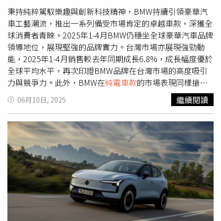
位！n⁷ 擁有最高711公里續航(NEDC)與後驅動力設定，搭
秉持純粹駕馭樂趣與創新科技精神，BMW持續引領豪華汽
配 ADAS Lv.2+ 智慧駕駛輔助、AR View⁺環車影像科技，實
車工藝潮流，推出一系列備受市場肯定的卓越車款，深獲全
現駕馭即馳的熱血體驗。2,920mm 超長軸距結合 5+2 多功
球消費者青睞。2025年1-4月BMW仍穩坐全球豪華汽車品牌
能大空間與最大 1,667L 行李廂，無論是城市通勤還是週末
領導地位，展現堅強的品牌實力。台灣市場亦展現強勁動
露營都從容應對。搭載15.6吋中控大螢幕與12.3吋數位儀
能，2025年1-4月銷售較去年同期成長6.8%，成長幅度優於
表、支援V2L車外供電功能與串聯全台9大主流充電服務商
全球平均水平，再次印證BMW品牌在台灣市場的高度吸引
的「隨插即充」服務，提供最即時、最便利的充電體驗。全
力與競爭力。此外，BMW在
純電車款
的市場表現同樣搶
車系支援 OTA 雲端更新與 LuxClub 專屬 APP，遠端啟閉空
眼，持續穩居豪華品牌中電動車領域的領先地位，進一步彰
繼續閱讀
06月10日, 2025
調、車況查詢、車輛控制一指搞定。n⁷全車系皆享 8年16萬
顯其在電能移動轉型中的前瞻佈局與卓越成果。為回饋廣大
公里三電保固(營業用6年60萬公里)，節能、節稅、低保
消費者的支持與信賴，BMW總代理汎德於本月推出「BMW
養，四年保養成本比燃油車省下近六成，讓你開電動車，不
仲夏禮馭」購車優惠專案，全車系皆適用BMW Yours多元智
只潮，還很聰明。n⁷ Aero 電掣特仕版提供兩種規格：l n⁷ 5
選方案，提供月付9,900元起的靈活購車選擇，協助消費者
人Aero 電掣特仕版(售價102.9萬)，標配LuxAero電掣套組
輕鬆實現入主BMW的夢想。全車系全面加贈BMW原廠3年
(前/後擾流)、LuxAero 導流尾翼、懸浮式輪圈蓋、車載充電
保養套裝，進一步提升車主用車品質與保養便利性；針對指
地圖與車門側裙飾板(價值4.55萬元)，重點配件一次到位，
定車型，更加碼提供1年乙式全險與原廠第4年延長保固，帶
輕鬆入主屬於你的第一部電動車。l n⁷ LR 5人Aero 電掣特
來更全面的駕馭保障，讓車主在享受極致駕馭樂趣的同時，
仕版(售價127.9萬)，標配LuxAero電掣套組(前/後擾流)、
亦能無後顧之憂。「BMW仲夏禮馭」專案展現品牌對車主
LuxAero 導流尾翼、懸浮式輪圈蓋、車載充電地圖、雙色車
始終如一的承諾，讓熱愛BMW造車工藝與駕馭靈魂的消費