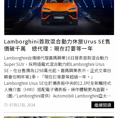
360KW服務、VanLife主題式展區。（圖／台灣福斯商旅提
供）台灣森那美提到，今年乘用車已有台東、桃園、屏東與
高雄民族據點全新升級開幕啟用，下半年將迎來台南、沙
鹿、南投、南台中、頭份、土城等全新展示中心開幕，預計
2024年底會有17間新CI 2.0的展示中心，商用車將有24家新
CI展示中心。台灣福斯商旅也在同（16）日宣布，與元三汽
車攜手打造全新「中和旗艦展示中心」，在宣示積極拓展國
Lamborghini首款混合動力休旅Urus SE售
內經銷版圖之餘，也率先導入360kW功率的快速充電站，是
價破千萬 總代理：現在訂要等一年
進軍電動車市場的重要里程碑。全新中和元三旗艦展示中心
占地160坪挑高舒適的展示空間，以VanLife主題式設計理
Lamborghini台灣總代理嘉鎷興業16日發表首款混合動力
念，打造出沈浸式賞車體驗，而展間內、外空間能同時展示
Super SUV，採用插電式混合動力的Lamborghini Urus
9款車型。此外，為迎向新能源車產品規劃，更率先導入全
SE，在台售價為1298萬元起。嘉鎷興業表示，正式交車日
台首座360KW的快充站服務。
期會在明年第1季，「現在訂車要等超過一年。」
Lamborghini Urus SE位於儀表板中央的12.3吋全新觸控式
人機介面（HMI）搭配電子儀表板，操作體驗更為直觀。
（圖／Lamborghini提供）Automobili Lamborghini亞太區
總監Francesco Scardaoni提到，「Urus已成為
繼續閱讀
07月17日, 2024
Lamborghini全球最暢銷的車型，而Urus SE的發表象徵品
牌電氣化戰略的一個重要里程碑。」Lamborghini Urus SE