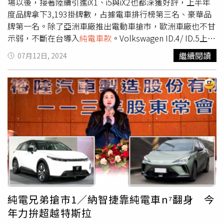
術和超過25年的電池研發製造經驗，打造出9重安全電池防
場以後，接著陸續引進iX1、i5與iX2也都深獲好評，上半年
護架構，傳承「210億公里電池0重大安全事故」的品質口
度品牌拿下3,193掛牌數，占據電車排行榜第三名、豪華品
碑。同時搭載全新高效能鋰電池容量達91kWh（增程版），
牌第一名。除了亞洲車廠推出電動車搶市，歐洲車廠也不甘
最高續航里程可達548km，可支援最高130kW的充電功
示弱，不斷在台導入
純電車款
。Volkswagen ID.4/ ID.5上市
率，從20%充電至80%僅需30分鐘，8分鐘就能補充100km
時程：Q3預估售價：ID.4／140～170萬元ID.5／ 210～230
繼續閱讀
07月12日, 2024
續航里程。Nissan新世代電動休旅Ariya在台北車展首度亮
萬元台灣福斯確定導入純電休旅ID.4和純電跑旅ID.5，以及
相，今年配額200台。（圖／記者方萬民攝）Hyundai Kona
2車款的性能車型GTX。福斯內部人士也向本刊記者透露，
Electric上市時程：Q3預估售價：130～160萬元三陽工業
ID.4、ID.5將在第3季正式發表，並且在今年底前交車。純
（2206）旗下南陽實業所代理的Hyundai也有新動作，預計
電休旅ID.4及純電跑旅ID.5採用MEB平台，搭載量身訂製的
將在第3季引進新世代Kona Electric。新一代Kona Electric
APP550全新電能驅動系統。ID.4 Pro使用後驅馬達，輸出
依舊採用油、電共生平台開發，除了電動車版本外，仍同步
功率達286ps；ID.5 GTX採用四輪驅動及雙馬達配置，總輸
提供燃油動力車型選擇。Kona Electric提供48.4kWh與
出功率達250kW，可爆發最大340ps的馬力。根據國外
65.4kWh兩種動力電池模組，分別搭配156hp與215hp電動
WLTC測試，ID.4 Pro和ID.5 GTX最高續航里程分別達到
馬達，其中長里程版本將可繳出490公里續航里程，且10%
550、533公里，而ID.5 GTX同時具備最大175kW快速充電
至80%充電僅需41分鐘就能完成。根據5月經濟部能源署公
能力。值得一提的是，Volkswagen近年積極攜手電影產
布的資料顯示，南陽實業送測一款具備133hp馬力的Kona
業，去年ID.4曾加入漫威電影「蟻人」電影續集《蟻人與黃
電動車，從Hyundai原廠資訊推測，應是搭載48.4kWh標準
蜂女：量子狂熱》，且與擁有超過330億點閱率的知名動畫
純電兄弟搶市1／納智捷靠純電車n⁷翻身 今
里程電池組的入門規格，也不排除僅引進單一車型的可能。
系列《瓢蟲少女》合作電影版《不可思議：瓢蟲女爵和黑貓
年力拚超越特斯拉
Luxgen n5上市時程：最快年底預估售價：80～95萬元今年
諾爾大電影》，量身訂做融入電影世界的ID.4、電動Beetle