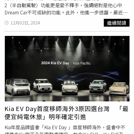
獨具風格的駕馭座駕。令人為之讚嘆的駕馭熱情可說是
2（半自動駕駛）功能更是愛不釋手，強調絕對是他心中
添日常用車的彈性與便利，The All New Volvo EX30 配備電
BMW引以為傲之處，BMW i4更是展現了BMW在電能領域長
Dream Car不可或缺的功能。此外，他進一步透露，最近也
動尾門，行李廂標準模式擁有 318 公升的置物容積，搭配
久累積的底蘊，駕馭熱情不曾因為動力形式的轉變而有所變
被進口車品牌，更強大的自動駕駛功能打中，「就是打方向
60/40 分離後座椅背及底板下方可供較高物品或行李箱直放
繼續閱讀
12月02日, 2024
化，i4 eDrive40擁有最高600km*的續航里程表現，i4 M50
燈就可以自動變換車道，真的非常吸引我。」不過談到近期
空間，使其最大容積可達1,000 公升，搭配電動車專屬前置
更是能創造出驚人的544匹最大馬力輸出，在動力表現與續
很夯的新能源車，卞慶華則說，因為有里程焦慮，極限就是
物箱的 7 公升，完美詮釋空間聰明運用的極致功力。（圖／
航里程間取得絕妙平衡。BMW總代理汎德推出「BMW仲夏
油電車，暫時不會考慮
純電車款
。不過，主持搭檔林莎則因
Volvo提供。）全新 PMA2 平台帶來 50：50 完美車身配
禮馭」限時購車專案，凡於本月完成交車領牌，即可享4年
為爸爸非常喜歡純電車，所以對電動車也有些些研究，今年
重，動力與續航力雙 400 UP 達成作為品牌全新電氣化時代
不限里程原廠保養套裝，全面升級用車體驗。為滿足消費者
爸爸生日，她更是砸重金，買電動車送給爸爸當作生日禮
的最新力作，The All New Volvo EX30 採用全新 PMA2 純
多元的購車需求，同步提供彈性入主選擇，包括低月付
物。雖然林莎平時搭車機會比較多，開車機會比較少，但她
電平台，搭配前麥花臣、後五連桿懸吊系統，透過高剛性與
9,900元起的分期購車方案，或100萬元48期低利率專案，
強調，自己對車內空間和主被動安全配備要求很高，因為這
彈性合金圈狀彈簧與全新防傾桿設計，進而對應電動車重量
以及3年租賃禮馭專案，讓入主BMW電能之選更加輕鬆無
不僅關乎乘坐的舒適性，也關係到搭車的家人或朋友的安
強化底盤支撐性，提升操控反應與駕馭樂趣，50：50 的車
壓。針對指定年式車型，更限時加贈1年乙式全險，進一步
全。林莎也加碼透露男生開車讓她心動的瞬間，表示有些男
身配重讓車輛的重心轉移最小化，無論高速或山路行駛都具
打造全方位無憂擁車體驗，讓更多消費者親身感受BMW i4
生開車時會主動注意車內溫度，或放酒精、濕紙巾等清潔用
備出色穩定性。在純電動力架構部分，TheAll New Volvo
融合電能科技與駕馭樂趣的純電魅力，領略未來豪華移動的
品，方便上下車清潔，「這些小舉動都讓她覺得非常貼心，
EX30 的 Twin Motor Performance 車型採用400V 三元鋰高
嶄新境界前衛科技再進化 鋒芒自成馭電馳騁全新BMW
感覺很加分。」
壓電池系統在 3 組模組化、107 電池芯配置下擁有 69kWh
Kia EV Day首度移師海外3原因選台灣 「最
iX2BMW iX2融合前衛設計與純電動能，展現跨界魅力，開
最大容量，透過溫度監控為電池進行冷卻或預熱管理，延長
便宜純電休旅」明年確定引進
啟全新豪華移動體驗，針對此車型「BMW仲夏禮馭」專
使用年限，最大充電功率 153kW，在 DC 快充環境下10%
案：本月交車即享4年不限里程原廠保養，打造無憂駕馭體
Kia年度品牌盛會「Kia EV Day 」首度移師海外，盛會中不
至 80% 需時 26~28 分鐘。而 The All New Volvo EX30 採
驗。另提供多元入主選擇，包括低月付9,900元起分期、