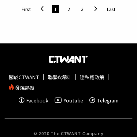
據點及建置充電設施的雙軌並行，台灣福斯集團將推行「充
僅與第二名的本田相差355輛，且創下豪華車市場單一品牌
First
1
2
3
Last
電共享計畫」，提供集團品牌的電動車車主皆可至4品牌通
年度最高銷售紀錄，也就是說Toyota和Lexus全年合計登錄
路據點進行充電，安薩瑞表示，「有超過10個合作的充電營
159,176輛，創下公司新高紀錄；同樣為豪華車款的
運商、共500個充電站。」成為全台最大汽車品牌充電營運
Mercedes-Benz 以全年24,439台的成績，擠進第四名；而
商。除實體通路服務之外，順應現今世代消費購買習慣，四
去年不斷發表新能源車款的裕日車（2227），則以22,747
大品牌「Audi、Volkswagen、Škoda及福斯商旅」線下及
台的成績排在第五名。第六名為三陽工業（2206）旗下南
線上服務並重，於2024年持續帶來優化升級的數位顧客旅
陽實業代理的現代（Hyundai）汽車，保持全年雙位數44%
程。
高成長的氣勢，全年度新車銷售達到歷史新高22,169台，市
占率4.7%寫下品牌代理以來最高紀錄，也首次榮登第四大
非豪華國產品牌。Hyundai全年度新車銷售達到歷史新高
關於CTWANT
聯繫&爆料
隱私權政策
22,169台，在路上能見度相當高。（圖／南陽實業提供）現
代汽車表示，近3年先後國產化導入Venue都會休旅，以及
發燒熱搜
同級最大車格的Tucson L，加上商用車Porter Pro編成多元
Facebook
Youtube
Telegram
化組合，還有全新Custin七人座家旅及Tucson L Turbo
Hybrid搶攻家庭MPV以及新能源車版圖。Custin全年銷售
6,290寫下品牌年度最熱銷車款；Tucson L新追加的Turbo
Hybrid綠能油電車系，高階1.6升渦輪油電引擎提供230ps
動力與21.1km/L油耗，帶動銷售淨成長54%。此外， 現代
© 2020 The CTWANT Company