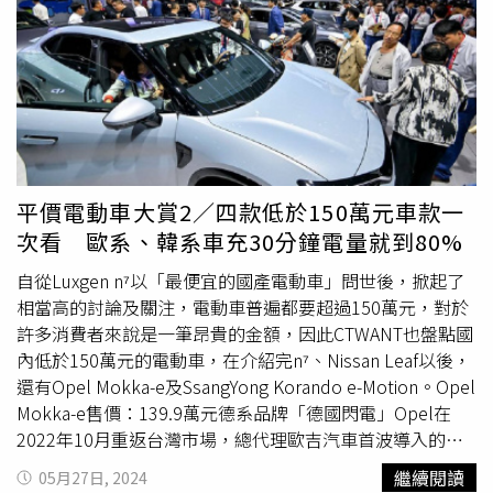
kW的高性能充電效率，只要21分鐘就能將電池從10%充至
月開始就可以少量交車」。至於兩款車型銷售占比部分，陳
80%；同時，Macan 4的WLTP續航里程達613 km，Macan
昭文認為旗艦版和XPOWER為7：3，「不過初期XPOWER
Turbo則為591 km。Porsche Macan EV是繼Taycan後的第
應該會再多一點。」目前MG Taiwan除了針對可設置家用充
二款電動車，也是品牌首款純電休旅車。（圖／翻攝自保時
電樁的車主提供專屬補貼優惠價，上市初期還推出輕鬆入主
捷官網）
方案，以涵蓋達全台75%快慢充電網絡資源，讓車主購車時
可選擇價值1萬元充電儲值金至iCHARGING、YES!來電、U-
POWER、EVOASIS、TAIL、EVALUE、NOODOE共7家充電
營運商為愛車充電，其中iCHARGING另獨家提供4個月免費
平價電動車大賞2／四款低於150萬元車款一
無限充電服務可供選擇。
次看 歐系、韓系車充30分鐘電量就到80%
自從Luxgen n⁷以「最便宜的國產電動車」問世後，掀起了
相當高的討論及關注，電動車普遍都要超過150萬元，對於
許多消費者來說是一筆昂貴的金額，因此CTWANT也盤點國
內低於150萬元的電動車，在介紹完n⁷、Nissan Leaf以後，
還有Opel Mokka-e及SsangYong Korando e-Motion。Opel
Mokka-e售價：139.9萬元德系品牌「德國閃電」Opel在
2022年10月重返台灣市場，總代理歐吉汽車首波導入的就
是跨界小休旅Mokka，並且同步引進曾拿下歐洲金舵獎的純
繼續閱讀
05月27日, 2024
電跨界車Mokka-e，售價139.9萬元。在外型上，Mokka擁