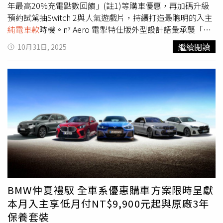
年最高20%充電點數回饋」(註1)等購車優惠，再加碼升級
預約試駕抽Switch 2與人氣遊戲片，持續打造最聰明的入主
純電車款
時機。n⁷ Aero 電掣特仕版外型設計語彙承襲「以
風塑形」，並專屬搭載 LuxAero 電掣套組(前/後擾流)、導
繼續閱讀
10月31日, 2025
流尾翼、懸浮式輪圈蓋、車載充電地圖與車門飾板等配件，
兼具性能感與實用性，心動價102.9萬起，入主即享風格升
級、科技滿載，是購車一次到位最聰明的選擇。此外，
LUXGEN 11月響應政府，特別推出新購補助獨家加碼！品
牌全車系適用「頭款5萬元」輕鬆入主專案 (註2)，包含純電
休旅n⁷全車系(n⁷ 5人Aero 電掣特仕版除外)、結合SUV、
MPV以及福祉功能獨特定位的URX NEO、國民跑旅U6
NEO，加上各項當月限定優惠、好禮，指定車型最高優惠超
過20萬！無論要換購油/電車款、11月選LUXGEN最划算，
從日常通勤到假期出遊，LUXGEN將持續陪伴你展開每一趟
充滿亮點的旅程，優惠詳情詳洽各地LUXGEN展間。
LUXGEN n⁷ Aero 電掣特仕版好評再延續，動靜皆宜純電休
BMW仲夏禮馭 全車系優惠購車方案限時呈獻
旅心動價102.9萬起，11月全車系頭款5萬輕鬆開回家，指
本月入主享低月付NT$9,900元起與原廠3年
定車型最高優惠超過20萬，試駕再抽Switch2。（圖片提供
保養套裝
／LUXGEN）n⁷純電實力 × 智能科技 × 安心保固一次到