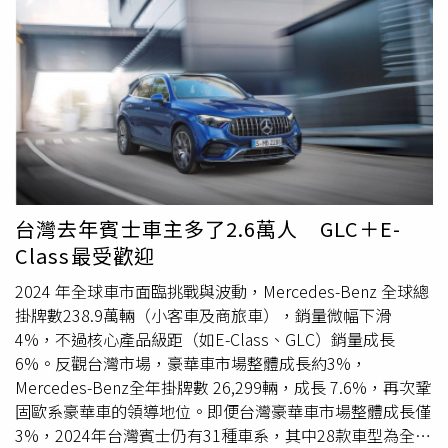
技的整合掌握能力。如此設計也徹底解放輕巧車室內的實用
ConnectedDrive智慧互聯駕駛服務，訂閱數達13,177 筆，
惠政府機關、專案批售、標購者、營業車、租賃及批售車不
圈，呈現豪華與動感兼具的設計語彙。座艙內融合BMW
空間，總計多達 18 處儲物空間設計，更能滿足日常生活的
較2023年成長113%。承襲Sheer Driving Pleasure純粹駕馭
適用，詳請洽LUXGEN全台體驗中心/生活館。註3：係指購
Operating System 8.5、懸浮式曲面螢幕與AR擴增實境導航
多元收納需求。位於中控上方的 12.3 吋整合觸控螢幕中控
精神，BMW M GmbH在2024全球銷量達206,582輛，較去
買指定車型並於11月份完成領牌，LUXGEN與指定配合公司
等先進科技，結合水晶中控套件、harman/kardon音響、跑
台，以兼顧簡單明瞭與安全重要性為設計邏輯進行資訊排
年成長2.1%，創下品牌創立50年以來的最佳銷售紀錄。台
保有審核之權利，且不得與其他分期優惠方案併用，詳細內
車座椅與BMW環繞光幕，營造科技與質感並存的豪華座
列，由上至下依序顯示駕駛、導航、常用功能與系統資訊等
灣市場在2024年BMW M GmbH總銷售達1,581輛（不含水
容請參閱LUXGEN官網或洽全台體驗中心/生活館。註4：詳
艙。全車系同時搭載BMW Personal CoPilot智慧駕駛輔助
方便駕駛判讀，透過高通 Qualcomm Snapdragon 八核心
貨），較去年增長16%，其中，BMW M2、X2 M35i及i4
細活動辦法請參閱LuxShop商城。註5：納智捷汽車(股)公
系統，整合360度環景攝影、遠端3D監控、自動倒車輔助與
車載晶片及 12.3吋的 1,200 × 1,920 像素 IPS 面版，支援
M50 xDrive躍升最暢銷車型。2025年，BMW多款矚目新車
司保有隨時增刪、暫停取消或調整上述購車優惠內容及細節
變換車道輔助等尖端功能，全面提升駕馭的便利與安心感，
5G 高速連網與 OTA (Over The Air) 遠端更新服務，帶來操
即將亮相，全新BMW 1系列與X3率先登場；緊隨其後，全
之權利；納智捷對上述購車優惠內容擁有最終解釋權。
展現新世代BMW 5系列凌駕同級的科技實力與全面魅力。
作更精準、顯示更精緻與連線更順暢的使用體驗。The
新BMW M2以純粹駕馭樂趣挑戰極限，全新BMW M5及M5
全新BMW 5系列全車系自上市以來廣獲消費者讚譽，不僅
AllNew Volvo EX30 採用 NFC (NearField Communication)
Touring結合賽道基因與豪華舒適，將高性能四門房車與旅
台灣去年賓士車主多了2.6萬人 GLC＋E-
展現豪華與科技兼具的產品實力，更成為中大型豪華房車級
智慧卡片鑰匙感應解鎖與啟閉車輛，另外支援無線
行車推向全新境界，而全新BMW 520i Touring則為熱愛駕馭
Class最受歡迎
距的卓越代表。為回饋廣大車主的支持，BMW總代理汎德
AppleCarplay 與運用 UWB (Ultra-Wide Band) 超寬頻技術
的車迷帶來更優雅且全能的選擇。
推出「BMW仲夏禮馭」專案，凡於本月完成交車領牌，即
的手機數位鑰匙 (後續經 OTA 推送軟體更新提供) 與 Key
2024 年全球車市面臨挑戰與波動，Mercedes-Benz 全球總
可享3年／4萬公里原廠保養套裝，讓車主從容駕馭、尊榮啟
Tag 運動鑰匙，能主動辨識車主靠近時，進而啟動迎賓燈並
掛牌數238.9萬輛（小客車及商旅車），銷量微幅下滑
程。同時亦提供多元彈性入主選擇，包含低月付9,900元起
解鎖車輛，離開車輛時則自動上鎖。全新多功能運動方向盤
4%，不過核心產品級距（如E-Class、GLC）銷量成長
分期購車優惠，或150萬元48期低利率專案，另也提供3年
以跑格十足的平把式造型，不僅便於進出，搭配小盤徑設計
6%。反觀台灣市場，豪華車市場整體成長約3%，
租賃禮遇方案，輕鬆實現入主夢想。針對指定年式車型，更
操作更省力。在車艙與座椅材質方面，TheAll New Volvo
Mercedes-Benz全年掛牌數 26,299輛，成長 7.6%，再次鞏
限時加贈1年乙式全險與原廠第4年延長保固，全面升級售後
EX30 運用全新 Nordico® 植然皮，相較於傳統皮革，
固歐系豪華車的領導地位。即便台灣豪華車市場整體成長僅
保障體驗。「BMW仲夏禮馭」不僅展現品牌對顧客的誠意
Nordico® 植然皮為 VOLVO 特別研發的生物屬性材料，使用
3%，2024年台灣賓士仍有31種車系，其中28款車型為全新