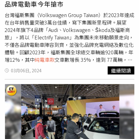
品牌電動車今年搶市
如此，隨著全新動力EQE 300 SUV車型導入，同步推出選配
「極星套裝」，套裝包含 HYPERSCREEN 超寬幅螢幕、聲
台灣福斯集團（Volkswagen Group Taiwan）於2023年達成
學舒適套件、ENERGIZING 智慧空氣淨化系統，以及
在台年銷售量突破3萬台佳績，寫下集團新里程碑。展望
THEREMOTRONIC豪華型四區恆溫空調，套裝選配價為
2024年旗下4品牌「Audi、Volkswagen、Škoda及福斯商
454,000 元。高端豪華旗艦車款EQS 450+ 同樣新增眾多標
旅」，將以「Electrify Taiwan」為集團未來移動願景走向，
準配備，除電動啟閉式充電口外蓋，還新增AMG Line外觀
不僅各品牌電動車陣容到齊，並強化品牌充電網絡及數位化
及內裝套件與20吋AMG五幅式鋁合金輪圈。若選配「進階
體驗。回顧2023年，福斯集團全球總交車輛逾920萬輛，年
豪華座椅套件」，座椅將支援更多符合人體工學的功能，如
增12%，其中
純電車款
交車數增長 35%，達到 77萬輛，占
「可伸展型座椅」椅背可電動調整增加傾斜角度，開啟禮車
集團總交車輛的 8.3%。而台灣市場，也創下在台銷售歷史
繼續閱讀
03月06日, 2024
模式，還能將副駕駛座電動調整移至最前方，將右後乘客座
新高，首度年銷量突破3萬台，年增38.9%。台灣福斯集團
位空間最大化，打造絕佳的舒適度與尊榮感。而千萬等級的
總裁安薩瑞（Rahil Ansari）表示，「 2024年，台灣福斯集
層峰休旅車款Mercedes-Maybach GLS 600 4MATIC則推出
團充滿電能、蓄勢待發，不僅各品牌電動車陣容將到齊，更
「Night Series」版本，新增MAYBACH經典的專屬雙色車
加速推進全台充電網絡及線上線下服務。」Audi在2023年
漆，包含科技銀/鐵黑、鐵黑/沙漠金兩種專屬塗裝，配以黑
整體銷售表現繳出雙位數25.5% 佳績，其中Audi Sport 性能
化工藝處理的前保桿飾條、後視鏡蓋、門把手、鋁質窗框和
車系強勁成長21.5%，伴隨Audi Q8 e-tron車系加入，純電
車頂架等細節，進出車艙則有鑲以 MAYBACH 徽飾的黑色電
車銷售表現較去年同期成長17.8%；邁入2024年，台灣奧迪
動升降車側踏板。
計畫再添小型純電休旅生力軍，不僅將引進 Audi Q4 e-
tron、Q4 Sportback e-tron 車系來台，加上四環休旅車與