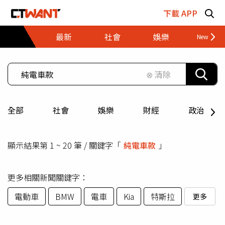
跳至主要內容區塊
下載 APP
最新
社會
娛樂
財經
⊗ 清除
全部
社會
娛樂
財經
政治
顯示結果第 1 ~ 20 筆 / 關鍵字「
純電車款
」
更多相關新聞關鍵字：
電動車
BMW
電車
Kia
特斯拉
更多