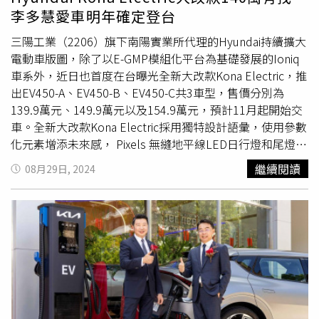
案，滿足不同用車需求與財務規劃。作為BMW電能世代的
設計能吸收並分散撞擊力量減少車艙變形的可能，並透過側
成全球銷售160萬輛電動⾞的目標，預估將占全球Kia總銷量
李多慧愛車明年確定登台
全新力作，BMW iX2以前衛設計語彙結合純電動能，展現超
面強化底樑與側撞傳導路徑吸收並傳導側撞能量，保護車艙
38%」，為了實現此目標，Kia全球總部也計劃到2025年運
越級距的跨界魅力，突破傳統框架，為消費者帶來耳目一新
三陽工業（2206）旗下南陽實業所代理的Hyundai持續擴大
完整性也保護高壓電池，搭配全車七具安全輔助氣囊，讓
營6個全球電動車生產基地，穩定電動車生產和電池供應體
的豪華移動體驗，再次點燃車迷對駕馭的熱情與嚮往。萬鈞
電動車版圖，除了以E-GMP模組化平台為基礎發展的Ioniq
The All New Volvo EX30 獲得Euro NCAP 五星肯定。而消
系。值得注意的是，此次EV Day的焦點正是甫於全球發表的
氣勢眾人仰望 開啟撼動篇章全新BMW X5全新BMW X5以剛
車系外，近日也首度在台曝光全新大改款Kona Electric，推
費者最在意的電池安全方面，The All New Volvo EX30 的電
純電智慧跨界休旅Kia EV3。EV3與EV6、EV9相同，以Kia E-
毅霸氣的外型氣場，結合新世代設計語彙與黑色多邊形下氣
出EV450-A、EV450-B、EV450-C共3車型，售價分別為
池系統亦具備六大防護：一、預防：透過數位監控及演算法
GMP平台打造，在WLTP標準下可達最高605公里的續航里
壩、全新LED頭燈與M Sport外觀套件，展現更具風格的豪
139.9萬元、149.9萬元以及154.9萬元，預計11月起開始交
技術，實現電池狀態即時監控，預防電芯熱失控；二、警
程，是第一款搭載Kia全新i-Pedal 3.0智慧動能再生制動系統
華運動休旅新樣貌。內裝全面升級，搭載BMWOperating
車。全新大改款Kona Electric採用獨特設計語彙，使用參數
示：感測器觸發預警，透過中控螢幕與手機提醒，多途徑提
的車型，並搭載與EV9相同的資訊娛樂系統和多項⾼科技功
System 8.5，整合12.3吋虛擬儀錶與14.9吋觸控螢幕的懸浮
化元素增添未來感， Pixels 無縫地平線LED日行燈和尾燈增
醒用戶；三、冷卻：檢測到電池溫度過高觸發安全預警後，
能。李昌益也透露，「EV3預計明年第1季進入台灣，希望
式曲面螢幕系統，帶來俐落純粹的座艙科技氛圍。標配AR
添獨特的魅力；內裝沿襲Ioniq車系，Kona Electric將線傳
主動開啟冷卻水迴路對電池降溫；四、阻隔：應用航空級超
可以有150萬以內的價格。」首次來台現身、更是首度在亞
繼續閱讀
08月29日, 2024
擴增實境導航、手機數位鑰匙2.0、手機遙控停車、自動倒
排檔移至方向盤後方，中央採開放式設計，以創造更大、更
低導熱係數及熱阻隔熱材料、結合模組及電池包系統結構隔
太區首演的Kia Concept EV4，傳遞Kia「Opposites United
車與記憶路徑停車輔助系統，並配備變換車道輔助，不僅科
寬敞的車室空間，同時搭載雙12.3吋數位座艙儀錶、全新EV
斷設計，形成防火牆；五、排氣：透過對電池包內預先設計
對立的合諧」設計哲學，以斜背造型跳脫傳統房車設計，搭
技全面進化，更重新定義豪華休旅的智能駕馭體驗。全新
專屬介面（支援繁體中文）、SBW旋鈕式線傳排檔系統、i-
無障礙排氣通道，結合多個洩壓閥快速排出熱量氣體；六、
配幾何車身線條和車體特殊材質；內裝設計以水平寬敞、極
BMW X5以狂放剽悍的身形結合流暢動感線條，重新定義豪
PEDAL單踏板駕駛模式、Qi無線充電座、V2L 車內及車外供
斷電：毫秒級緊急斷電，阻止情況進一步惡化。透過環環相
簡風格減少視覺雜亂，並推出全新的「思緒模式」概念，透
華運動休旅的磅礡氣勢。搭載新世代48V高效複合動力科
電系統，提供最新世代的智能配備。除了引進大改款Kona
扣的電池防護機制，進而保障行車安全。The All New
過環境燈光與動態通風調節創造不同氛圍，讓駕駛者可依需
技，提供更強勁、更敏捷的動力輸出，無論公路巡航或越野
Electric以外，南陽實業也確定導入Capser EV。（圖／
Volvo EX30 擁有雲朵藍、珍珠白與薄霧灰三種車色，國內
求選擇「活力模式」提升專注，或「靜謐模式」享受放鬆時
駕馭，皆展現令人熱血澎湃的駕馭實力與動態表現，堪稱動
Hyundai提供）在安全方面，全車系標配Hyundai
率先上市為Twin MotorPerformance 版本，建議售價
光。EV5則以兼具個性、功能性與舒適性的創新設計，滿足
靜皆備的性能典範。為回饋消費者支持，BMW總代理汎德
SmartSense Level 2主動安全輔助系統，包含SCC智慧定速
174.99 萬元。國際富豪汽車為回饋所有喜愛 The All New
現代家庭多樣化的需求。外觀車頭搭配引人注目的動態燈光
推出「BMW仲夏禮馭」專案，即日起凡於本月完成交車領
控制系統、LFA車道跟隨輔助系統、LKA車道維持輔助系
Volvo EX30 的車主，入主即享純電禮遇專案，包含全台超
和極具辨識度的Star Map星圖日行燈，為車輛賦予獨特的電