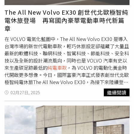
門飾板、V2L 車外供電轉接器、旅行式行動充電器 Plus、
者，以更靈活、安心的方式輕鬆入主，共同體驗BMW所帶
無線充電盤與後廂平整化套件(價值6.73萬元)，機能再升
來的非凡魅力。夏日入主首選【BMW仲夏禮馭】限時呈獻:
The All New Volvo EX30 創世代北歐極智純
級，是純電生活一步到位的滿配首選。若你想擁有一台與眾
https://mybmw.tw/BMWSummer豪華融合前瞻科技 熱血
電休旅登場 再寫國內豪華電動車時代新篇
不同的電動車，n⁷ Aero 電掣特仕版以滿配規格與風馳電掣
靈魂進化登場全新BMW 3系列全新BMW 3系列穩居中型豪
章
的獨特魅力，伴你展開充滿亮點、無限可能純電生活，是一
華運動房車領航地位，融合卓越駕馭與前衛設計，針對此車
台真正 All-aroun7d 的
純電車款
首選。11月預約試駕全車系
型「BMW仲夏禮馭」專案：本月交車即享3年／4萬公里原
在 VOLVO 電氣化藍圖中，The All New Volvo EX30 是導入
抽 Switch 2 再送人氣遊戲好禮LuxShop商城加碼免運送亮
廠保養套裝，另有多元購車方案，包括低月付9,900元起分
台灣市場的新世代電動車款，輕巧休旅設定卻蘊藏了大量且
點即日起至11/30止，預約並完成試駕任一LUXGEN車款，
期、100萬48期低利專案與3年租賃優惠。指定年式車型限
最新的軟體科技、聯網科技、智駕科技、節能科技、安全科
即有機會抽中最新一代 Nintendo Switch 2 主機與「最新人
時再加贈1年乙式全險與原廠第4年延長保固，輕鬆入主、安
技以及全新的設計潮流風向，同時也是 VOLVO 汽車有史以
氣遊戲」，邀你與全新的夥伴一同進化，體驗從駕馭到娛樂
心駕馭（圖／汎德提供）。全新BMW 3系列以俐落動感的
來生產碳足跡最低的
純電車款
，為 VOLVO 的電動化黃金時
的雙重精彩。此外，LUXGEN全車系適用「頭款5萬元」輕
車身比例與寬敞軸距，重新詮釋豪華中型房車的經典身形，
代開啟更多想像。今日，國際富豪汽車正式發表創世代北歐
鬆入主專案，包含n⁷全車系(n⁷ 5人Aero 電掣特仕版除外)、
升級的底盤調校與強化避震結構帶來更穩定舒適的操控表
極智純電休旅The All New Volvo EX30，為接下來陸續登場
URX NEO、U6 NEO，加上各項當月限定優惠、好禮，指定
現，展現動靜皆宜的駕馭魅力。外觀上，導入全新世代設計
的豐富新世代電動車陣容，揭開專屬於北歐風華的全新篇
繼續閱讀
02月27日, 2025
車型最高優惠超過20萬！本月入主n⁷ 5人Aero 電掣特仕版
語彙，結合跑格化車色Fire Red與Arctic Race Blue，搭配全
章。（圖／Volvo提供。）小巧無極限，讓人一見傾心的北
享「100萬高額低利率分期」方案(註3)，n⁷全車系再搭配四
新運動化輪圈，更添性能氣勢。內裝質感比肩旗艦車款，標
歐美學語彙The AllNew Volvo EX30 擁有輕巧俐落的第一眼
年最高20%充電點數回饋，讓你輕鬆買車、放心用車！不論
配harmon/kardon高傳真音響系統與多達16具揚聲器，並
印象，來自其4233mm 車長、1555mm 車高及 1838mm 車
是油轉電、還是升級純電生活，都能輕鬆入主、立即展開風
首次配備M Nappa真皮平底方向盤與頂級水晶中控套件，搭
寬，在四輪外推創造 2650mm 軸距帶來優異車室空間，更
馳電掣的旅程。11月LuxShop線上商城加碼推出「亮點狂灑
配全新材質飾板，營造細膩豪華的座艙氛圍。科技配備方
在 5.35 米迴轉半徑下帶來都會區走行游刃有餘的輕鬆駕馭
購物祭 LuxShop 雙11」限時活動，11月10日至11月30日
面，全面升級BMW Operating System 8.5與AR擴增實境導
體驗。充滿濃厚家族風格的全 LED 雷神之鎚附主動切換遠