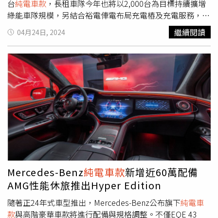
位充電服務體驗（圖／Opel提供）。SsangYong Korando
台
純電車款
，長租車隊今年也將以2,000台為目標持續擴增
e-Motion售價：148萬元繼Hyundai、Kia紛紛推出電動車款
綠能車隊規模，另結合裕電俥電布局充電樁及充電服務，擴
後，另一韓國車廠Ssang Yong總代理永嘉雙龍汽車也在台導
大eMaaS（EV Mobility as a Services）生態圈服務範疇。
繼續閱讀
04月24日, 2024
入首款純電車Korando e-Motion，以148萬元的售價搶攻國
LINE GO在既有計程車叫車平台基礎下，導入自遊租共享汽
內入門電動休旅市場。在外觀上，Korando e-Motion從以
車、機場即時接送等多元服務及數位科技。現階段持續增加
鯊鰭描繪的頭燈、霧燈，到類比鯊盾麟而設計的前保桿與輪
綠能車數量，下半年將投入Luxgen n7車隊，提供更永續、
圈，呈現鮮明的形象，並導入封閉式水箱護罩及空力輪圈，
低碳的乘車選擇；在共享租車業務方面，LINE GO自遊租透
達到降低風阻並提升續航力的表現；此外，頭燈、後保桿及
過多品牌的共享車及創新AI人臉辨識快速審核，在市場形塑
後照鏡，以EV車款專屬的湛藍色配色打造，展現
純電車款
差異化，包括最新導入的三菱Outlander、福斯Golf，共7個
的純淨氛圍。車室設計採用沉靜式靜音工程，加上12.3吋全
品牌15種車款，讓用戶擁有多樣車款體驗。此外，為加速
彩數位液晶儀表，雙前座搭載冷熱／通風座椅（含3段風量
eMaaS生態圈布局，格上租車與裕電俥電在20個短租門市建
與電動調整），搭配加熱方向盤，另有手機無線充電座，同
置40個充電樁，並加快電動車投入短租車隊的速度，目前已
時，在5人座模式下提供551公升行李廂空間。在動力性能
投入100台，包含Volvo、Hyundai、Tesla等品牌純電車。
方面，Korando e-Motion採用前置單馬達、前輪驅動設
另外格上長租車隊去年已有上千台新能源車投入，今年隨著
定，並配置CCS2/Type2充電規格，搭載的永磁同步馬達可
Luxgen n7量產上市，將以2,000台為目標持續擴大綠能車規
Mercedes-Benz
純電車款
新增近60萬配備
輸出最大馬力190ps、最大扭力36.7kgm，電量則是 61.5
模。裕隆表示，格上租車及LINE GO推出多項活動，即日起
AMG性能休旅推出Hyper Edition
kWh 並具備347公里的WLTC續航力。官方表示，透過100
至25日，除純電車不分平假日最低不到3,000元，滿電出租
kW的DC快充，可在33分鐘內把電量從22%充至80%。韓國
且免收里程費，還能再獲1,600元的租車金；格上Go Smart
隨著正24年式車型推出，Mercedes-Benz公布旗下
純電車
車廠Ssang Yong總代理永嘉雙龍汽車也在台導入首款純電車
共享車承租油電全車系滿一小時，即可參加轉盤活動，最高
款
與高階豪華車款將進行配備與規格調整。不僅EQE 43