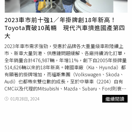
Audi Sport 性能車系，預計將有10款新作陸續抵台。
Volkswagen台灣福斯汽車在2023年度掛牌數達到14,009
台，較去年銷售成長40%，品牌市占率超過3.5%，主要來
2023車市前十強1／年掛牌創18年新高！
自The T-SUV家庭的亮眼表現，超過66%整體銷售量為休旅
Toyota賣破10萬輛 現代汽車擠進國產第四
車。2024年隨著全新T-Cross 推出而揭開序幕，今年也將透
大
過ID.4和ID.5的Pro及GTX車型，邁向純電時代。而能見度漸
增的Škoda也成功於2023年突破萬台大關，掛牌數達
2023年車市需求強勁，受惠於品牌各大重量級車款陸續上
10,001台。在過去一年中，Kodiaq已連續5年在七人座SUV
市、新車大量到港、供應鏈問題緩解、各廠持續消化訂單，
級距中霸榜冠軍、Octavia Combi同樣獲進口旅行車銷售冠
全年銷量合計476,987輛，年增11%，創下自2005年掛牌量
軍，而Kamiq在生活休旅級別中脫穎而出，成為該級距的銷
514,626輛以來的18年新高。韓國車廠（Kia、Hyundai）都
售冠軍。展望2024年，Škoda Taiwan計畫引進多達6款新
有顯著的掛牌增加，而福斯集團（Volkswagen、Skoda、
車、跨足5個級距、超過8種車型，未來將於全台展示中心規
Audi）也都帶來雙位數的成長，至於中華車（2204）自有
劃設置10座以上360kw 高速充電的充電樁。福斯商旅在
CMC以及代理的Mitsubishi、Mazda、Subaru、Ford則衰
2023 年創造年增19%的銷售表現，並維持進口露營車市占
退。在品牌年度排行中，Toyota以129,111輛的銷量坐穩冠
繼續閱讀
01月28日, 2024
率的第一名。放眼2024年，福斯商旅將推出多款產品，首
軍寶座，是榜上唯一一個破10萬掛牌數的品牌，年增
款電動車ID. Buzz，預計上半年啟動預售，下半年正式上
4.59%；本田（Honda）去年8月第六代CR-V正式發表以後
市，同時也代表福斯商旅繼Caddy Maxi及Multivan上市後，
銷售氣勢如虹，12月領牌再創新高達成2,133台的亮眼成
提供消費者燃油車與電動車完整的七人座系列休旅。除此之
績，最終全年以30,420輛的成績蟬聯乘用車品牌銷售亞軍。
外，今年福斯商旅也將導入2款VanLife車款。透過拓增通路
季軍由和泰車（2207）代理的Lexus以30,065的成績拿下，