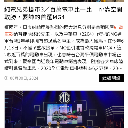
速至時速100公里。在規格方面，EV3標準版搭載容量
選，也就是說，現階段主要在美國販售的ID.Buzz長軸版，
款電動車Model C也掛上納智捷廠徽並以n⁷命名，正式發表
純電兄弟搶市3／百萬電車比一比 n⁷靠空間
58.3kWh電池組，不過尚未公佈續航里程；Long Range長
未來也能在台灣買到。不僅如此，福斯商旅原廠在年度產品
前就以「百萬有找」打響名號，在國內電動車市場可說是前
取勝，要帥的首選MG4
里程版本則搭載81.4kWh電池組，在WLTP測試規範下，可
計畫說明會上宣布，將引進性能更強勁、造型更帥氣的
所未見，更在2023年10月上市後獲得近萬張的訂單，也為
提供達到600公里的續航里程。此外，EV3車系在DC快速充
ID.Buzz GTX，採用前後各一具馬達、四輪驅動的配置，並
納智捷帶來翻身的機會。納智捷推電動車以後，更以售服新
這兩年，車市討論度最熱烈的兩大消息分別是首輛國產
純電
電最大功率下，最快可在31分鐘完成10%至80%電量補
有標準軸距以及長軸車型的選項，成為福斯商旅品牌有史以
品牌Luxlife，提供消費者一站式全方位移動服務。（圖／納
車款
納智捷n⁷終於交車，以及中華車（2204）代理的MG進
充。Kia EV3為Kia「最入門電動休旅」，總代理台灣森那美
來性能風格最強烈的廂旅車型。福斯商旅ID. Buzz的可愛外
智捷提供）n⁷在今年第二季火力全開，4月、5月開始大量交
軍台灣1年半即擁有超過萬名車主，成為最大黑馬。在今年6
起亞表示將在明年導入。（圖／Kia提供）
型，引起許多消費者的關注。（圖／福斯商旅提供）Volvo
車，分別以1,055輛及1,100輛的掛牌數超越電動車龍頭特斯
月13日，不僅n⁷重啟接單，MG也引進首款純電車MG4，這
EX90 上市時程：Q4預估售價：250～280萬元Volvo於2022
拉（Tesla），順利拿下國內電動車掛牌冠軍。裕隆集團發
2款近百萬的電動車出現，也意味著台灣平價電動車市場正
年11月首度發表的純電旗艦休旅 EX90車系，新車原預計在
言人羅文邑曾表示，「希望在手約9,000張訂單，可以在今
式到來。觀察國內近幾年電動車銷售表現，隨著各大車廠陸
2023年第四季開始少量生產，並於2024年開始販售，不過
年第三季消化完畢。」同時，為了提升銷售量和市占率，納
續引進電動車款，2020全年電動車掛牌數為6,257輛、2021
受到車輛LiDAR軟體開發的影響延後上市。直到近期，
智捷更在6月13日重啟n⁷接單，不僅推出裕隆股東優先購買
年7,001輛，到2022年甚至突破萬輛來到16,120輛，年增
繼續閱讀
06月30日, 2024
Volvo宣布美規EX90於美國南卡羅來納州的工廠正式生產下
方案，強打配備更全面、價格更優惠的「滿電特仕版」，鞏
128%；2023年雖然部分車款仍有供應不及的問題，加上n⁷
線，首批美國市場客戶的新車預計將在下半年開始交付。至
固純電王者的寶座。對於接單狀況，納智捷在18日告訴
僅少量交車，但是全年仍有24,778的亮眼成績，成長
於國內市場部分，Volvo國際富豪汽車年初透過官方新聞
CTWANT記者，「6月13日開放以來已累計3,000位以上的新
53.7%。資深業內人士看好n⁷、MG4的出現，認為有望帶動
稿，宣布將導入全新純電休旅EX90車系，有望在2024年底
會員完成1,000元專案費繳納，準備入主n⁷，也造成展間預
國內電動車市占表現。至於落在百萬初價格帶的2台純電兄
前引進。根據美規數據顯示，Volvo EX90提供雙動力及各4
約試駕爆滿，目前也正在努力加開試駕名額。」在去年底的
弟究竟有什麼差異？CTWANT記者從售價、外觀、空間到配
等級車型設定，其中雙馬達標準版車型售價約新台幣240萬
台北車展上，納智捷內部人士曾跟CTWANT記者說，
備一次整理：售價較高的n⁷亮點版比起MG4多了玻璃車頂、
元起至255萬元；雙馬達高性能版售價則為新台幣約255.5
「2024年n⁷銷售目標1.5萬台。」觀察2023年電動車掛牌表
電動尾門、後座出風口、駕駛座記憶、副駕駛座電動調整，