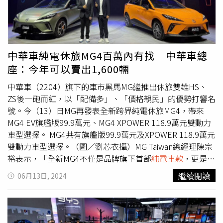
萬元起至270.6萬元。在動力配置設定上，美規EX90車系搭
現，Tesla以13,163輛的成績奪下品牌第一名、市占
而MG4入門版即有駕駛座電動調整。在安全方面，MG4有智
載111kWh容量電池，支援最高250kW充電功率，雙馬達標
53.1%，而旗下車款Model Y則以9,697輛的表現坐穩電動車
能限速輔助，n⁷則是多一具安全氣囊、前駐車雷達、開門防
準版車型擁有402hp最大馬力和 78.4kgm扭力輸出；EX90
款冠軍。也就是說，若n⁷順利達標，有望一舉拿下2024年
撞警示，亮點版更有360度環景。n⁷以大空間、大螢幕的優
雙馬達高性能版則進一步提升至509hp最大馬力和92.7kgm
電動車排行榜上的品牌及車款雙料冠軍王座。n⁷的推出不僅
勢吸引許多消費者選購。（圖／劉耿豪攝）有不少網友在仔
扭力輸出。Volvo EX30上市時程：Q4預估售價：130萬元
帶來許多關注及討論，也帶動品牌銷量，有望在年底掛牌成
細比較後表示，「n⁷贏在車格和大螢幕、MG4贏在續航里程
中華車純電休旅MG4百萬內有找 中華車總
～160萬元除了EX90，Volvo在2023年6月發表新款電動休
績出爐後看到納智捷進榜。（圖／劉耿豪攝）現階段n⁷最強
跟充電速度，另外MG4很多配備例如電動座椅、環景、無線
座：今年可以賣出1,600輛
旅EX30，提供單馬達後驅與雙馬達四驅2種動力規格。據了
勁的敵人，是同集團中華汽車MG品牌推出的首款電動車
充電，這些n⁷要129.9萬才有」、「還是選大空間的n⁷，感
解，動力部分單馬達車型搭載54kWh容量鋰電池組，採後輪
MG4，6月13日MG Taiwan宣布導入旗艦版99.9萬元、X
覺車宿很過癮啊」、「若以品牌來看可能會選擇MG，畢竟
中華車（2204）旗下的車市黑馬MG繼推出休旅雙雄HS、
驅動設定，擁有272匹馬力與35kgm扭力，續航里程達422
Power版118.9萬元雙動力車型，切進與n⁷相同的價格帶。
要再次信任納智捷還是有點難」、「2台車都會大賣，讓電
ZS後一砲而紅，以「配備多」、「價格親民」的優勢打響名
公里；雙馬達車型搭載69kWh容量鋰電池組，採四輪驅動設
資深汽車專家向CTWANT記者表示，「納智捷一定會擔心
動車不再只是有錢人的玩具」。MG4的親民價格和優異性
號。今（13）日MG再發表全新跨界純電休旅MG4，帶來
定，擁有426匹馬力與55.4公斤kgm，續航里程更可達480
MG4的出現。」不過也有網友提到，「雖然是同樣價格帶但
能，讓不少網友表示「CP值很高」。（圖／黃威彬攝）
MG4 EV旗艦版99.9萬元、MG4 XPOWER 118.9萬元雙動力
公里，充電方面支援153kW DC快充，僅需26分鐘就能從
是不同定位，要帥的買MG、家庭用就買n⁷。」
車型選擇。 MG4共有旗艦版99.9萬元及XPOWER 118.9萬元
10%充至80%。Volvo EX30是品牌旗下碳足跡最低的車
雙動力車型選擇。（圖／劉芯衣攝）MG Taiwan總經理陳宗
款。（圖／Volvo提供）Porsche Macan EV上市時程：最快
裕表示，「全新MG4不僅是品牌旗下首部
純電車款
，更是台
Q3預售價格：373萬元、541萬元Porsche Macan EV是繼
灣CUV級距市場唯一的滿配純電跨界休旅。」中華車陳昭文
繼續閱讀
06月13日, 2024
Taycan後的第二款電動車，也是品牌首款純電休旅車，具有
日前預估首月銷量可達250輛，也樂觀看待銷量逐月增加，
Macan 4、Macan Turbo雙車型，台灣售價分別為373萬元
看好MG4今年銷量可達1,600輛，目前已有7,000組消費者預
及541萬元起。Macan在問世十年後，迎來以純電動力驅動
約試乘。在產線部分，陳昭文強調目前MG月產能規模可達
的第二代車型，最大馬力達630hp搭配快充功率最高270
到2,000輛，對於MG4的上市不會有太大問題，表示「這個