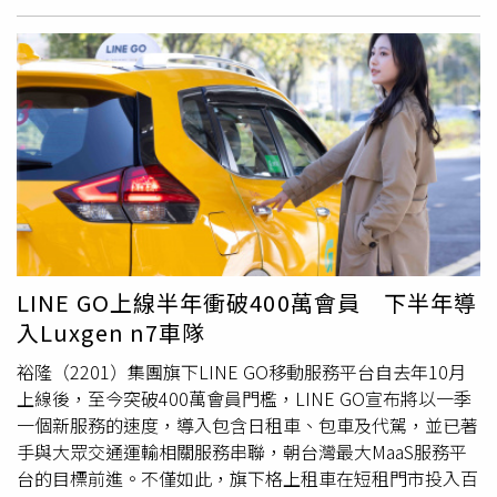
有Bold &Pure大膽純粹設計，並傳承百年造車工藝經典，
由1970年的Opel Manta設計元素，搭配車身層次分明的肌
理線條、intelliLUX LED頭尾燈組，再加上Two-Tone雙色車
身設計；內裝方面，具備以人為本的駕駛導向座艙設計，其
Detox極簡直覺減壓座艙與Pure Panel整合式數位儀錶，包
含7吋數位儀錶和7吋多媒體娛樂系統，結合
AppleCarplay、Android Auto和e-toggle電傳線控撥動排檔
控制。根據Opel官方資料顯示，Mokka-e搭載先進的高效
永磁同步電動馬達，能輸出最大馬力136匹、26.5kgm扭
力，電池為50kWh，NEDC最大續航里程達399公里，充電
方面採用支援最高100kW功率的CCS1快充規格，只需要30
LINE GO上線半年衝破400萬會員 下半年導
分鐘就可以將電池由0%充飽至80%。歐吉汽車也強調，攜
入Luxgen n7車隊
手華城電能和裕電俥電打造全方位的充電服務體驗，從車主
家用充電設備的評估與安裝，提供優於市面上的充電樁建置
裕隆（2201）集團旗下LINE GO移動服務平台自去年10月
與安裝費；不過有專業人士向本刊記者透露，Mokka全車系
上線後，至今突破400萬會員門檻，LINE GO宣布將以一季
外型雖然可愛、活潑，但是內裝設計相較其他車款比較簡
一個新服務的速度，導入包含日租車、包車及代駕，並已著
約，在定價策略也沒有充分吸引消費者，因此目前掛牌數尚
手與大眾交通運輸相關服務串聯，朝台灣最大MaaS服務平
無明顯的起色。歐吉汽車攜手華城電能、裕電俥電打造全方
台的目標前進。不僅如此，旗下格上租車在短租門市投入百