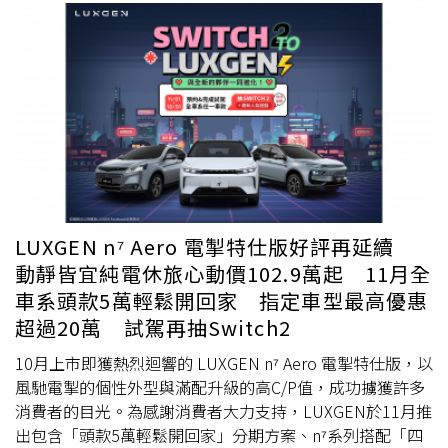
LUXGEN n⁷ Aero 電掣特仕版好評再延續
動靜皆宜純電休旅心動價102.9萬起 11月全
車系頭款5萬輕鬆開回家 指定車型最高優惠
超過20萬 試駕再抽Switch2
10月上市即獲熱烈迴響的 LUXGEN n⁷ Aero 電掣特仕版，以
風馳電掣的個性外型與滿配升級的高C/P值，成功擄獲許多
消費者的目光。為感謝消費者大力支持，LUXGEN於11月推
出包含「頭款5萬輕鬆開回家」分期方案、n⁷系列搭配「四