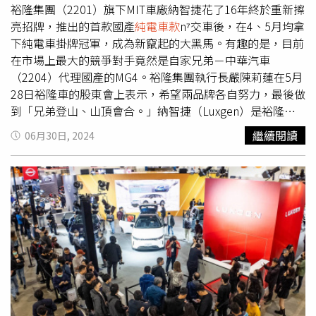
第2季n7交車超過3,000台，顯示國內消費者對於國產電動
概念車等ID.系列車款。今年春天也與「哥吉拉」合作《哥
裕隆集團（2201）旗下MIT車廠納智捷花了16年終於重新擦
車的高接受度，而鴻華科技定位為小型跨界休旅的Model
吉拉與金剛：新帝國》，再度加入具備強勁性能且是最受消
亮招牌，推出的首款國產
純電車款
n⁷交車後，在4、5月均拿
B，將於第4季推出量產版本，並於明年第2季上市，成為納
費者喜愛的電動車款 ID.4。看得出品牌對於旗下電動車款的
下純電車掛牌冠軍，成為新竄起的大黑馬。有趣的是，目前
智捷第2款全新平台車款。根據鴻華先進對外公開的官方資
重視，也期待在國內的上市。Skoda Enyaq上市時程：Q4
在市場上最大的競爭對手竟然是自家兄弟－中華汽車
訊可知，Model B車身尺碼為4,320mm、1,865mm及
預估售價：130～150萬元Enyaq iV是品牌首款純電SUV，採
（2204）代理國產的MG4。裕隆集團執行長嚴陳莉蓮在5月
1,530mm，除單馬達後驅車型，後續也有雙馬達四驅版
用集團最新Modular Electric Drive Matrix（MEB）純電模組
28日裕隆車的股東會上表示，希望兩品牌各自努力，最後做
本。而對於n5的上市時程，納智捷總經理李應生保守回應，
化底盤平台。在台亮相的Skoda Enyaq iV 80x，具有最高
到「兄弟登山、山頂會合。」納智捷（Luxgen）是裕隆汽
「工程開發進度已經啟動，真正上市時機仍待規劃。」繼國
524公里WLTP續航里程表現，並配置82kWh容量的鋰離子
車在2008年轉投資成立的子公司，並在2009年正式發表首
繼續閱讀
06月30日, 2024
產首輛
純電車款
n7推出以後，鴻華先進接下來將量產跨界小
電池組及前、後雙馬達四輪驅動，最大動力為266ps；
款產品7人座休旅「Luxgen7 MPV」。不過身為國產品牌，
型休旅Model B，將繼續由納智捷以Luxgen n5為名銷售。
Enyaq Coupe RS iV同樣搭載82kWh鋰離子電池組以及前、
納智捷卻因為消費者對新品牌的信任度不夠，即使價位、品
（圖／報系資料照）Kia EV3上市時程：2025年預估售價：
後雙馬達設定，可輸出最大299ps及帶來517公里WLTP續航
質都不算差，仍無法與和泰車（2207）、台灣本田、福特
100～130萬元Kia入門電動車EV3即將在南韓上市，總代理
表現。根據本刊記者詢問內部人士得知，Enyaq將於今年第
六和等國產車廠匹敵，銷量一直沒有起色。觀察納智捷在台
台灣森那美起亞表示，「EV3在導入計畫中，將在2025年引
4季上市。不過是否能在今年底順利交車？內部人士則表
灣的銷售表現，在2010年至2018年期間，2013年賣最少
進。」EV3車長4,300mm、車寬1,850mm、車高
示，「交車要看認證是否如期完成。」Enyaq確定於今年第
7,297輛，2014年賣出16,686輛最多，但到了2019年只賣出
1,560mm，軸距2,680mm，是家族尺碼中最小的。Kia總代
4季上市，力拼在今年底順利交車。（圖／Skoda提供）
4,128輛。不僅是因為納智捷旗下產品線相對較少，目前僅
理台灣森那美起亞表示將積極向母廠爭取導入，有望在
VWCV ID. Buzz上市時程：年底預估售價：250～270萬元福
URX NEO、U6 NEO共2款中型休旅車可選擇以外，加上台
2025年引進。EV3車系採E-GMP模組化底盤架構打造，首波
斯商旅最可愛的電動車即將登台！目前預計導入5人座雙排
灣國內外汽車大廠品牌眾多，相較之下納智捷較無市場競爭
推出動力皆採前驅單馬達設定架構，具備201hp最大馬力及
座椅設定的ID.Buzz短軸版。另外，福斯商旅曾預告未來在
優勢。直到2020年，鴻海（2317）與裕隆集團合資成立鴻
28.9kgm最大扭力輸出，原廠測試數據可在 7.3 秒由靜止加
台販售的所有車系，包含燃油車與電動車都會有7座車型可
華先進（2258），揮軍搶進電動車市場，而鴻華設計的首