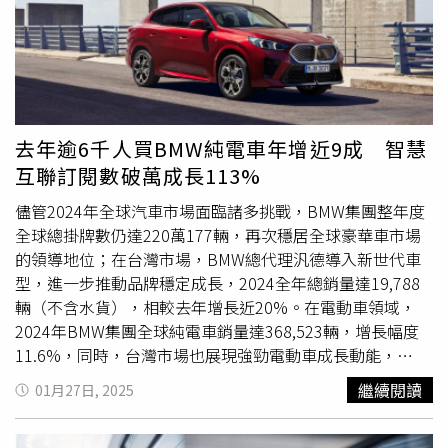
活動期間享四大優惠：購買指定商品享最高111點亮點回
航，並標配車況抬頭顯示器、手機數位鑰匙、手機無線充電
近光燈適路性照明，在華麗與科技氛圍滿點的動態迎賓模式
饋、首次下單加碼再送11點亮點、消費滿1,500元即享免
裝置與智慧Comfort Access免鑰匙系統，數位實力再進
更顯出眾，透過封閉式車頭與未來感濃厚的扁平化 VOLVO
運、消費滿999元即獲得抽獎機會(註4)！買越多賺越多快把
化，全面領先同級對手。全新BMW 3系列持續穩坐中型豪
廠徽增添新世代電動車的獨特個性，同時也造就 cd0.28 的
握機會趕緊來LuxShop逛逛品牌精選好物。欲知更多活動及
華運動房車的領航地位，以卓越駕馭表現與前衛設計深受市
極佳風阻係數。車側線條是 TheAll New Volvo EX30 的另一
車款優惠詳情，歡迎至LUXGEN官網預約來店賞車，或電洽
場青睞。為回饋消費者支持，BMW總代理汎德推出「BMW
引人注目的焦點，黃金比例帶來更為立體且緊湊的視覺感
客服專線0800-588-088，立即預約試乘Switch to
仲夏禮馭」專案，凡於本月完成交車領牌，即可享3年／4萬
受，雙色車頂、外擴式輪拱與 19 吋 5 輻黑色鑽石切割附空
去年逾6千人買BMW純電車年增近9成 智慧
LUXGEN，切換屬於你的移動新篇章！【建議售價】1. n⁷
公里原廠保養套裝，讓車主從容啟程。同時提供多元靈活的
力嵌飾鋁圈，更創造出掀背跑格的性能氣息，尤其在跑車式
互聯訂閱數破萬成長113%
Aero 電掣特仕版：102.9萬2. n⁷ LR Aero 電掣特仕版：
入主選擇，包括低月付9,900元起分期購車優惠，或100萬
無框亮黑車門後視鏡催化下更顯不凡。車尾設計則展現
127.9萬註1：LUXGEN與多家充電營運商進行策略合作，提
元48期低利率專案，另也提供3年租賃禮遇方案，降低入主
VOLVO 北歐美學的簡約典雅本質，辨識性極佳的創新雙層
儘管2024年全球汽車市場面臨諸多挑戰，BMW集團整年度
供最快速便捷的充電服務。合作的營運商包含Charging
門檻、輕鬆實現駕馭夢想。針對指定年式車型，更限時加贈
LED 尾燈同樣具備動態迎賓模式，亮黑大型車頂尾翼與厚實
全球總掛牌數仍達220萬177輛，再次穩居全球豪華車市場
Blok(區快充)、EVALUE(華城電能)、EVOASIS(源點科技)、
1年乙式全險與原廠第4年延長保固，打造兼具駕馭樂趣與擁
寬闊的後保桿打造小休旅中的大氣勢，搭配面積達 1.2 平方
的領導地位；在台灣市場，BMW總代理汎德導入新世代車
iCHARGING(中興電工)、MyCharge(台灣大哥大)、STAR
車安心的全方位體驗。全新BMW 3系列以動靜皆宜的均衡
米全景式玻璃車頂，為 The All New Volvo EX30 的「小即
型，進一步推動品牌穩定成長，2024全年總銷量達19,788
Charger(星舟快充)、TAIL(特爾電力)、U-POWER(旭電馳科
魅力，持續引領中型豪華房車級距，不僅是性能與美學的完
大作」寫下最佳註解。（圖／Volvo提供。）創新集成化設
輛（不含水貨），相較去年增長近20%。在電動車領域，
研)、YES！來電(裕電俥電)。詳細充電站點資訊以LuxClub
美體現，更是每位車迷追求極致駕馭樂趣的理想選擇。目光
計蘊涵淋漓盡致的人因工學，營造時尚舒適與濃厚北歐智慧
2024年BMW集團全球純電車銷量達368,523輛，增長幅度
APP的充電地圖公告為準。LUXGEN保留調整特約充電營運
焦點不容忽視 性能與實用之巔全新BMW 5系列全新第八代
的車艙氛圍為將車室空間與操作駕乘介面取得完美平衡，
11.6%，同時，台灣市場也展現強勁電動車成長動能，
商之權利；車主於特約充電營運商充電，享四年 10% 回
BMW 5系列突破傳統界限，完美融合優雅設計與運動風
The All New Volvo EX30 特別採用集成化設計，將車內電
BMW總代理汎德連續3年榮登台灣豪華電動車銷售冠軍。
繼續閱讀
01月27日, 2025
饋，及聯名卡回饋 10%，合計最高充電金額 20% 回饋，詳
格，不僅展現豪華房車標竿風範，為消費者帶來更豐富多元
氣、車機、空調、燈光、音響系統等，統一整合於中央12.3
2024年BMW i
純電車款
累計銷售6,367輛，年增87%，創下
細內容請參閱LUXGEN官網或洽全台體驗中心/生活館。註
的選擇。5系列全車系採用前衛LED頭燈與經典C柱
吋整合觸控螢幕中控台內，充份展現品牌設計功力與對高科
歷史新高。值得注意的是，BMW在全台推出BMW
2：相關優惠內容將依照納智捷官網公布為主。上述購車優
HofmeisterKink設計，搭配專屬M Sport套件與跑格化輪