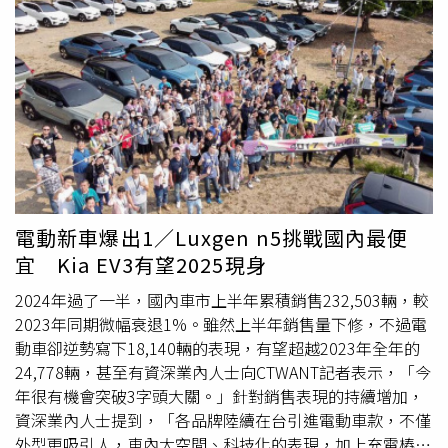
採用全新造型設計、更進化的空氣力學、前所未見的車載科
技、以及高達800 CV的混和動力輸出，同時減低80%碳排
量，結合跑車性能與SUV的日常實用性。歸功其插電式混合
動力系統，Urus SE在各路面條件皆有絕佳的動態性能表
現，引用創新技術解決方案，於前後軸間設有電動扭力配置
系統和電子後差速器，使車輛於任何轉速皆可輸出更大的扭
力和更高的動力。Urus SE配載的雙渦輪增壓4.0升V8引擎經
過重新設計，可迸發620 CV動力輸出以及81.63kgm扭力峰
值；與內燃機引擎結合的電能動力系統則可單獨輸出192 CV
動力以及49.38kgm扭力，綜效輸出達800 CV。EV
電動新車爆出1／Luxgen n5挑戰國內最便
Drive（純電）模式可提供超過60公里電動續航里程，最高
宜 Kia EV3有望2025現身
時速超過130 km/hr。若行駛速度超過此速度範圍或扭力需
求超過電動馬達的最大可用扭力，V8引擎則會自動介入支援
2024年過了一半，國內車市上半年累積銷售232,503輛，較
電動馬達。Hybrid模式可於Strada模式中選擇，具有最大效
2023年同期微幅衰退1%。雖然上半年銷售量下修，不過電
率和舒適性，並在內燃機引擎和電動馬達中取得最佳動力平
動車卻逆勢寫下18,140輛的表現，有望超越2023年全年的
衡，為日常駕駛最適宜的選擇。Recharge模式可於
24,778輛，甚至有資深業內人士向CTWANT記者表示，「今
Strada、Sport、Corsa和Neve模式下選擇，表現最佳性能
年很有機會突破3字頭大關。」針對銷售表現的持續增加，
的同時，可將電池充電至80%。Performance模式專為希望
資深業內人士提到，「各品牌陸續在台引進電動車款，不僅
在柏油路面、賽道和越野路面的Terra和Sabbia模式中充分
外型更吸引人，車內大空間、科技化的表現，加上充電樁據