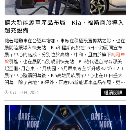
牌，即可獲得原廠3年／4萬公里原廠保養套裝，讓車主以從
統、FCA前方主動煞停輔助系統、BVM盲區影像輔助系統、
過900 個站點的特約充電商折扣優惠、半價家用充電樁、4
動車風格；為強調空間的開放及明亮，EV5前座採用長凳式
容姿態尊榮啟程。此外，更提供多元彈性入主方案，包含月
SVM 環景影像輔助系統等近20項先進安全科技。而南陽實
年智能互連免費數據流量、4 年 8 萬公里延長保固、4 年 8
設計。另外，於2024年拉斯維加斯CES展首度登場的Kia
付9,900元起的分期購車方案，或150萬元48期低利率專
業除了發表Kona Electric以外，也揭露接下來的
純電車款
引
萬公里免費保養與 4 年免費道路救援，輕鬆享受純電生活新
Concept PV5，也首度於亞太區首演。因應全球市場數位轉
擴大新能源車產品布局 Kia、福斯商旅導入
案；亦可選擇3年租賃禮馭優惠專案，輕鬆實現入主夢想。
進計劃，包含啦啦隊女神李多慧的愛車Casper，將以純電
世界。此外，也同步展開 EX30 Core Single Extended
型，共享經濟與電子商務已成為關鍵，移動和物流產業也正
超充設備
針對指定年式車型，更限時加贈1年乙式全險與原廠第4年延
方式引進，還有純電大型休旅車款 Ioniq 9、純電性能房車
Range 與 EX30 PlusSingle Extended Range 預售活動，同
面臨快速轉型的挑戰，Concept PV5透過Easy Swap快速易
長保固，打造從駕馭快感到售後服務皆無後顧之憂的全方位
Ioniq 6 N等，囊括大中小型休旅車、房車及性能車，不過詳
樣搭載 69kWh 鋰三元電池組，擁有 274hp / 343Nm 的最
隨著電動車在台逐年增加，車廠在積極設置據點之餘，也在
換模組化技術及模組化設計，不僅可依據不同需求，在相同
擁車體驗。全新BMW X5以強悍動能、頂尖科技與旗艦質感
細規格並未進一步說明，預計要到明年才有更詳細的消息。
大輸出與 476km 續航里程，歡迎喜愛 VOLVO 的舊雨新知
展間陸續導入快充站。Kia和福斯商旅在16日不約而同宣布
車台上更換不同功能的車廂，變換成乘客型、貨物型、高頂
再度引領豪華SUV風潮，完美體現BMW對駕馭樂趣與設計
親臨全台各大展示中心，近距離感受創世代北歐極智純電休
展示中心的落成，分別位於高雄、中和，且由於旗下
純電車
型等不同用途的車款，更能簡化後續所需的維修流程。Kia
美學的極致追求。
旅–The All New Volvo EX30 的都會迷人風采。
款
引進，也在展間特別規劃快充站。Kia總代理台灣森那美
為了開發PBV，直接接觸來自世界各地的B2B客戶，包含配
起亞繼3月台東、4月桃園、5月屏東等全新升級Kia新CI 2.0
送、公共事業等領域，並提出PBV概念，將提供移動產業將
展示中心陸續開幕後，Kia高雄民族展示中心也在16日盛大
面臨問題的解決方案。
開幕，除了占地700坪外，因應Kia新能源車產品布局，更設
置首座雙槍240kW DC 充電樁，是首間設有Kia專屬超充站
繼續閱讀
07月17日, 2024
的3S展示中心。Kia遵循「Kia Store」空間概念所打造的3S
展示中心，不僅有暖光木質飾板的客休沙發區、因應電動車
維修保養而設置的電動車專用工位，更導入星巴克咖啡服
務，未來也規劃將吳寶春麵包服務體驗陸續導入全台展示中
心。福斯商旅全新中和元三旗艦展示中心，率先導入快充