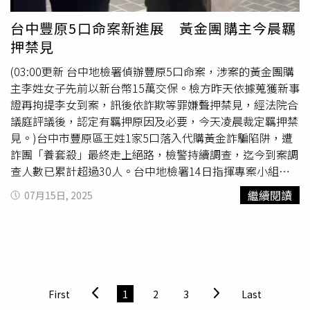
rinka_kumada0223 IG）鼻翼泛紅別硬撐，舒緩型精華來拯
救口罩長期摩擦讓不少人鼻翼兩側出現泛紅、乾癢情形。這
台中豐原5口命案新進展 黃金團購主今晨羈
代表肌膚屏障正在發炎，應使用有舒緩或抗敏成分的精華液
押禁見
來加強修護。若有長痘痘情形避免直接用手觸碰，可用棉棒
輕點產品，衛生又溫和。好膚質從腸道開始，記得每天補益
(03:00更新 台中地檢署偵辦豐原5口命案，涉案的黃金團購
生菌皮膚狀態其實是身體的鏡子。當你發現肌膚無光、乾
主李姓女子先前以新台幣15萬交保。檢方昨天依據蒐獲新事
燥，可能是腸胃不健康的反映。日本
美容師
會建議每日補充
證再拘提李女到案，訊後依詐欺等罪嫌聲押禁見，經法院合
益生菌，並留意飲食均衡，幫助腸道維持良好菌叢，從內而
議庭評議後，認定有羈押原因及必要，今天凌晨裁定羈押禁
外養出透亮肌。（圖／取自 rinka_kumada0223 IG）不只產
見。)台中市豐原區王姓1家5口落入代購黃金詐騙陷阱，遭
品重要，保養手法更要溫柔再好的保養品，若用力搓揉也會
詐團「養套殺」最終走上絕路，檢警持續調查，迄今到案調
讓肌膚提早老化。建議以指腹輕輕彈壓上臉，就像在對肌膚
查人數已累計超過30人。台中地檢署14日指揮專案小組將
說悄悄話，給予放鬆舒緩的感覺。針對有斑點或暗沉部位，
李姓團購主拘提到案，訊後認有滅證且勾串共犯或證人之
繼續閱讀
07月15日, 2025
可再局部疊擦一次精華，加強改善的效果。肌膚乾就換上補
虞，且有反覆實行同一犯罪之虞，向法院聲請羈押禁見。台
水精華，別等到乾裂才搶救日本
美容師
認為保濕是美肌的基
中豐原3日發生王姓1家5口疑因代購黃金投資詐騙案，欠下
礎，當肌膚開始覺得乾癢、緊繃，立刻就要換上高效保濕型
千萬元債務，最終不堪壓力走上絕路，警方4、5日詢後將疑
精華，讓肌膚保持良好的含水度與吸收力，提升屏障力，後
似居中牽線的張姓
美容師
和李姓團購主依涉詐欺、恐嚇、
續保養才有效。（圖／取自 rinka_kumada0223 IG）卸妝量
《洗錢防制法》等罪嫌移送台中地檢署，檢察官複訊後，分
要足夠，別用棉片摩擦當保養許多人卸妝不夠徹底，是造成
別諭知限制住居和15萬元交保。檢警持續偵辦豐原1家5口
First
1
2
3
Last
皮膚色素沉澱與暗沉的主因。尤其使用卸妝水時，務必要讓
案，台中地檢署14日指出，專案小組4日、10日分別發動第