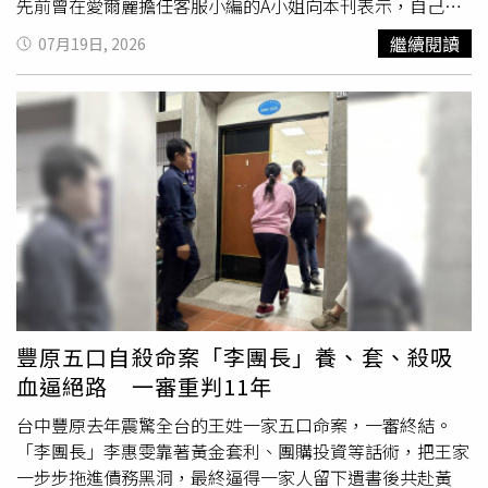
先前曾在愛爾麗擔任客服小編的A小姐向本刊表示，自己在
愛爾麗擔任客服小編約半年時間，並在去年離職，然而在愛
繼續閱讀
07月19日, 2026
爾麗爆發偷拍事件後，自己偶然在臉書被「無針玻尿酸」的
醫美廣告推播，仔細察看卻發現該間診所主打的美容儀療
程，就是過往愛爾麗強調獨有的「晶瓷鑽療程」，只是名稱
被更改為「無針玻尿酸」，而圖片背景執行的
美容師
更身著
一身顯眼的愛爾麗紫色制服，當場抓包愛爾麗疑似想重新培
養品牌，重出江湖。從「安萃妍醫美新竹館」的臉書粉專上
可發現，其貼文圖片內右上角還有明顯「愛爾麗」號誌。
（圖／翻攝自安萃妍醫美新竹館臉書粉專）A小姐表示，實
際查詢「安萃妍醫美診所新竹館」相關資料，卻完全找不到
安萃妍的任何營業登記，甚至找不到相關Google地標，但
仔細看該粉專內容不僅發現除已知之「愛爾麗獨有晶瓷鑽」
技術外，粉專上其餘推廣醫美手術圖片右上角更清晰的壓上
豐原五口自殺命案「李團長」養、套、殺吸
「愛爾麗標誌」；粉專資訊透明度還可發現，該粉專原名為
血逼絕路 一審重判11年
「愛爾麗台中」，直到今年6月11日才被改名為「安萃妍醫
美 新竹館」。細看安萃妍醫美新竹館臉書粉專上也可以發
台中豐原去年震驚全台的王姓一家五口命案，一審終結。
現，該粉專先前名稱為「愛爾麗診所 台中+」。（圖／翻攝
「李團長」李惠雯靠著黃金套利、團購投資等話術，把王家
自安萃妍醫美新竹館臉書粉專）A小姐透露，不只如此，為
一步步拖進債務黑洞，最終逼得一家人留下遺書後共赴黃