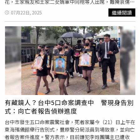
譽為「香氛界傳奇」！它是由調香大師FrancisKurkdjian以
花，王家親友和王家二女婿軍中同袍等人出席，難掩哀傷神
水晶在540°C高溫燒製時的煉金工藝為靈感，將透明茉莉的
情，完成儀式後，由女婿捧斗步出會場，親友緊跟其後，走
繼續閱讀
07月22日, 2025
清澈、木質的深邃與龍涎香的溫潤完美融合，營造出如金粉
到門口處，禮儀人員引導家屬向出席親友叩首，有人忍不住
般閃耀的獨特氣息，這種「煉金術式」的調香手法，讓香氣
紅了眼眶，含淚送完王家5口最後一程，令人鼻酸。除了王
純淨卻濃烈，彷彿水晶折射光芒般奢華。被稱為「傳奇香
家親友，揭露此案的議員謝志忠、豐原警分局分局長林大為
氛」的Baccarat Rouge 540水晶之燄，調香師透過花香、琥
率偵查隊長洪緯儒等人到場致意。謝志忠說，王家治喪過程
珀與木質調的層次比例，完美呈現出水晶蛻變過程的奇妙變
由女婿統籌處理，火化後以樹葬的方式長眠，比較環保，負
化。（圖／吳雅鈴攝）也因此，它不僅成為Rihanna、
擔也比較輕。此次治喪費用約29萬餘元，感謝各界善心人士
Drake、Margot Robbie等名人愛用單品，更創下TikTok 香
捐助13萬元，其餘款項他也號召兄弟友人湊齊，盼陪伴協助
水搜尋量第一、全球銷量突破 600 萬瓶的驚人成績！在快
圓滿5人最終旅程。洪緯儒則表示，到場向亡者致意，並報
閃店現場不僅能體驗經典香氣，還有限定禮遇活動，消費滿
告最新偵查進度，力求還原事實真相，查緝不法之徒，以慰
額即可獲得專屬香氛禮，讓每位到訪者都能帶回一份只屬於
亡者在天之靈。專案小組持續偵辦此案，先前已發動兩波搜
Baccarat Rouge 540的金燦記憶。在快閃店除了能一一試香
索，查扣相關電子設備等，並約談34人到案，包括居中牽線
聞香，更有獨家買贈好禮：凡消費滿9,800元即贈隨香氛
的張姓
美容師
、當舖業者林男與張男等人列被告，訊後均請
有藏鏡人？台中5口命案調查中 警現身告別
2ml小香乙支、消費滿15,000元贈水晶之燄雙重奢華隨行香
回，李姓女團購主收押禁見；檢警21日再發動第三波搜索，
式：向亡者報告偵辦進度
氛旅行組(香精5ml+淡香精5ml)。（圖／吳雅鈴攝）
前往李女住家與辦公倉庫，查扣電腦、手機等設備，全送往
數位鑑識，並帶回朱男和2位女兒，警詢後依涉詐欺罪嫌移
台中市發生五口命案震驚社會，死者家屬今（21）日上午在
送中檢，朱男和小女兒複訊後請回，大女兒因身體因素擇期
東海殯儀館舉行告別式，豐原警分局派員到場致意，並向亡
複訊。此外，王家5口原先相驗後，決定僅抽血化驗遺體，
者報告案件進度。警方表示，目前嫌犯李姓團購主已遭收