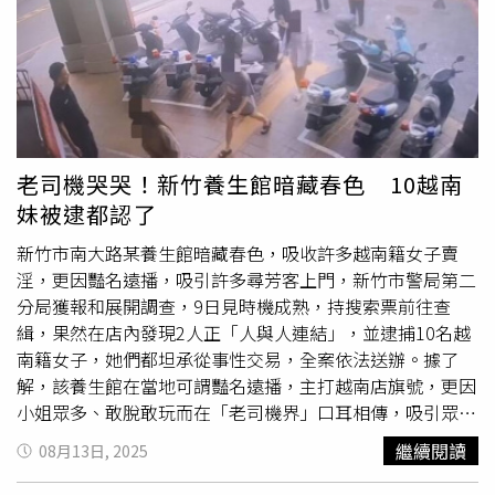
正的法式裝飾藝術美學。（圖／品牌提供）最特別的是，在
這裡還能體驗到品牌獨家的深層釋壓疏活手法(LA FASCIA
DE CHANEL)，由專業
美容師
親手操作，透過與筋膜調理專
家Hélène Bourhis-Bois 合作開發的按摩手法，把身心靈的
放鬆與肌膚保養結合在一起，這樣的頂級護膚享受，讓人完
全置身於巴黎般的浪漫情境，難怪一開幕就吸引眾多美妝迷
朝聖。在全新概念店中，香奈兒將自我照顧昇華為全球頂級
老司機哭哭！新竹養生館暗藏春色 10越南
體驗，讓身心靈獲得全面的舒緩與放鬆。（圖／品牌提供）
妹被逮都認了
開啟夏日度假氛圍：CLUB DESIGNER信義遠百A13快閃店
另一邊，於信義遠百A13一樓全新登場的CLUB DESIGNER
新竹市南大路某養生館暗藏春色，吸收許多越南籍女子賣
夏季快閃店，則是把盛夏的海灘氛圍搬進城市裡！快閃店網
淫，更因豔名遠播，吸引許多尋芳客上門，新竹市警局第二
羅了韓國人氣泳裝品牌5Pening與 Daze Dayz，還有澳洲夢
分局獲報和展開調查，9日見時機成熟，持搜索票前往查
幻生活品牌SUNNYLiFE泳具等，從復古條紋泳衣、民族圖
緝，果然在店內發現2人正「人與人連結」，並逮捕10名越
騰洋裝，到小孩超愛的獨角獸、火鶴泳圈，每一件都充滿度
南籍女子，她們都坦承從事性交易，全案依法送辦。據了
假感，光是拍照就能瞬間營造滿滿夏日氛圍。所有關於海灘
解，該養生館在當地可謂豔名遠播，主打越南店旗號，更因
風格的時髦造型單品，都能在CLUB DESIGNER限定快閃店
小姐眾多、敢脫敢玩而在「老司機界」口耳相傳，吸引眾多
找得到！（圖／品牌提供）而且除了泳裝與泳具，本次快閃
尋芳客上門，新竹警方日前接獲檢舉並展開調查。東門派出
繼續閱讀
08月13日, 2025
還帶來全台獨家的Anya Hindmarch Dive Shop 系列的手工
所與第二分局第一組深入追緝，確認該養生館從事性交易，
串珠、亮片刺繡海洋生物造型包款，童趣又時髦；更有深受
向新竹地院聲請搜索票獲准，並於9日前往查緝，當場查獲