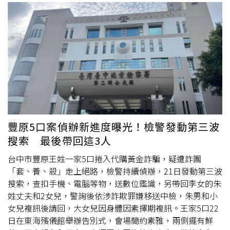
韓星喜愛的PROJEKT PRODUKT墨鏡，明星同款一站入
客人與越南籍女子正在「連結，並逮捕店員、業者和
美容
手，讓妳一秒完成海邊度假 OOTD。全台獨家的Anya
師
，還查獲2名逃逸移工。員工和越南籍女子都坦承從事性
Hindmarch Dive Shop系列商品，無論是斜背小包、手提袋
交易，全案依妨害風化罪函送地檢署偵辦，男客及
美容師
等
或吊飾配件，每一件作品都充滿收藏趣味。（圖／品牌提
依妨害風俗裁處罰鍰，逃逸外勞則移請移民署專勤隊依法遣
供）包括宋慧喬、BTS、太妍、朴寶劍、李聖經等藝人皆有
返，逾期居留越南籍女子，則交由移民署新竹專勤隊收容辦
佩戴的PROJEKT PRODUKT墨鏡，不用親飛韓國，CLUB
理遣返。
DESIGNER都幫你準備好等你來一一試戴。（圖／品牌提
供）香氛迷必衝：Baccarat Rouge 540十週年快閃店接下來
這個消息，香氛控一定不能錯過！為慶祝Baccarat Rouge
540水晶之燄十週年，法國精品香氛品牌Maison Francis
豐原5口案偵辦新進度曝光！檢警發動第三波
Kurkdjian特別於8/25~9/25在微風信義一樓打造全台首座
搜索 最後帶回這3人
「水晶之燄感官煉金術」主題概念快閃店。空間以金色與紅
色交織，宛如走入一座香氛寶盒，讓消費者從視覺到嗅覺都
台中市豐原王姓一家5口捲入代購黃金詐騙，疑遭詐團
能全面沉浸在 Baccarat Rouge 540 的經典氛圍中。 在
「套、養、殺」走上絕路，檢警持續偵辦，21日發動第三波
Instagram 查看這則貼文 從 Instagram 分享的貼文 全亞洲
搜索，查扣手機、電腦等物，送數位鑑識，另帶回李女的朱
也是全台首座「水晶之燄感官煉金術主題概念店」，
姓丈夫和2女兒，警詢後依涉詐欺罪嫌移送中檢，朱男和小
8/25~9/25只在台北微風信義一樓。（圖／吳雅鈴攝）作為
女兒複訊後請回，大女兒因身體因素擇期複訊。王家5口22
此次的主角，Baccarat Rouge 540水晶之燄自誕生以來便被
日在東海殯儀館舉辦告別式，會場簡約素雅，兩側擺有鮮