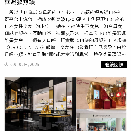
框照掀熱議
超級阿嬤》、《送行者：禮儀師的樂章》、《東京家族》等
代表作聞名，並曾2度獲得日本電影學院獎最佳女主角獎。
一段以「14歲成為母親的20年後…」為題的短片近日在社
2017年，吉行在宣傳《家族真命苦2》時曾受訪表示：「雖
群平台上瘋傳，播放次數突破1,200萬。主角是現年34歲的
然我有家人，但我們沒有一起吃飯、悲傷或喜悅的經歷。如
日本女性ゆか（Yuka），她在14歲時生下女兒，如今母女
今我一個人生活，本以為會在未曾體驗過這些情感的狀況下
倆感情親密、互動自然，被網友形容「根本分不出誰是媽媽
結束人生，但透過這部電影，我第一次感受到『家人真
誰是女兒」，還有人直呼「現實版《14歲的母親》」。根據
好』。」吉行和子的一生，從舞台到銀幕，從日本到海外，
《ORICON NEWS》報導，ゆか在13歲發現自己懷孕。由於
跨越數十年，留下了獨特的藝術足跡與文字作品。她的離
月經不順，她直到腹部隆起才意識到異常，驗孕後呈現陽
世，讓日本文藝界失去了1位多才多藝的代表人物。
性。她起初只向朋友傾訴，甚至幻想能以制服遮掩。與父母
繼續閱讀
09月02日, 2025
溝通不良的她，從未考慮過尋求家人或學校幫助。直到懷孕
被揭穿，她仍難忘父母第一次直視她肚子的震驚神情。醫師
一句「隨時可能生產」讓父母陷入恐慌，卻讓她反而鬆了口
氣。14歲那年，她順利自然產下女兒，醫院因首次接生如此
年輕的產婦，甚至動員約15名護士陪同。ゆか坦言，在十多
歲承擔母親角色挑戰巨大，但自成為母親的那刻起，愛與責
任感已超越年齡。她也不諱言，年輕懷孕意味著承受外界批
判，父母當年也飽受指責。生產後，她在親戚協助下完成學
業，17歲考取
美容師
執照，19歲便靠積蓄與家人援助開設