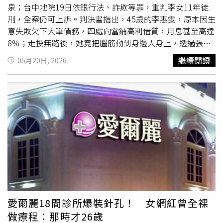
求謹慎，她主動與該粉專聯絡，詢問診所的確切位置，隨後
泉；台中地院19日依銀行法、詐欺等罪，重判李女11年徒
便有自稱是「小編雪莉」的工作人員為其服務，先是詢問過
刑，全案仍可上訴。判決書指出，45歲的李惠雯，原本因生
去是否曾來過診所，同時貼出「無針玻尿酸」的廣告貼文，
意失敗欠下大筆債務，四處向當鋪高利借貸，月息甚至高達
並寫下「無針玻尿酸晶瓷鑽課程」費用，讓她瞬間認出前同
8％；走投無路後，她竟把腦筋動到身邊人身上，透過張姓
事的話術，同時透過醫美課程名稱與費用等資料，確信該間
美容師
牽線接觸王家，以「投資團購穩賺不賠」、「刷卡買
繼續閱讀
05月20日, 2026
診所就是前東家愛爾麗想重新培養的新品牌無誤。前員工A
黃金套利」等名義，吸引被害人砸錢加入。檢方指出，李女
小姐指出，安萃妍主打的無針玻尿酸就是愛爾麗的獨有「晶
以典型「龐氏騙局」操作，先拿後期投資人的錢支付前期獲
磁鑽」技術，背後更可明顯看到愛爾麗的制服。（圖／民眾
利，營造穩定回報假象。她聲稱只要投入50萬到100萬元，
提供） 當場抓到愛爾麗疑似想改名重出江湖的A小姐，事後
每月就能拿回10％利潤，還保證本金不會損失；甚至遊說被
也怒在社群平台上貼出貼文，直言愛爾麗企圖改名為「安萃
害人刷卡購買黃金，再把黃金交給她操作轉售，就能輕鬆賺
妍醫美」，試圖重新進入大眾視野，貼文一出沒多久，卻馬
差價。王家最初確實曾收到部分獲利，因此越陷越深，前後
上收到自稱公關團隊的私訊，指出感謝其對於籌備中的醫美
投入超過700萬元。不料後來資金開始回不來，卡費與債務
品牌關注，但其貼文所提及的「愛爾麗另起爐灶」、「裡面
卻像雪球般失控暴增。當王家察覺異狀，試圖退出時，李女
的療程都是之前愛爾麗獨有的」、「回覆也跟愛爾麗一模一
竟翻臉拿出虛構合約，恐嚇若不繼續投資，就得賠償鉅額違
樣」等語，均為未經查證之推測或個人判斷，以造成社會大
約金。更令人毛骨悚然的是，李女還曾威脅：「我哥哥找了
眾誤認，影響其品牌商譽。 該公關團隊也指出，所謂與愛
有精神病的人，真的會去砸你們家，精神病殺人也不會有
爾麗同款文案，為參考醫美產業常見文案呈現方式，或使用
罪。」王家因此長期活在恐懼中，甚至被逼到拿房子抵押借
愛爾麗18間診所爆裝針孔！ 女網紅曾全裸
合法授權、公開之來源示意素材，與推論品牌間並無任何關
款。檢方統計，王家一家五口最終背負1536萬餘元債務，
做療程：那時才26歲
聯，希望A小姐能刪除貼文，或需真人回覆也可致電給公關
其中176萬元房貸款項，全遭李女取走。「賣房子都還不