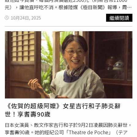
元），讓他直呼吃不消。根據陸媒《極目新聞》報導，周男
大學畢業後在杭州任職於一間公司擔任工程師，今年6月他
繼續閱讀
10月24日, 2025
刷短影音時，看見「白博士面部皮膚管理中心」推出9.9元
（約新台幣44元）清潔黑頭的體驗活動，於是在6月24日前
往該美容中心的西溪銀泰店嘗試。周男體驗時，
美容師
先替
他做所謂「皮膚檢測」，並指出他臉部缺水、毛孔粗大、痘
印明顯等多項問題，隨後開始推銷療程並建議辦卡。周男表
示，
美容師
介紹的第一個療程包含補水、敷面膜與祛痘，共
45次，花費8180元（約新台幣37000元）。之後在7月11日
周男再次去店裡消費，員工又勸他升級，強調有「優惠名
額」並能改善膚況。最終，周男又花了47000元（約新台幣
211000元）購買10次「藍銅胜肽」課程，宣稱能收縮毛
孔、修復痘疤，還附贈修復產品。然而，周男做了數次療程
後，發現幾乎沒有效果。從周男在7月14日拍攝的照片顯
《佐賀的超級阿嬤》女星吉行和子肺炎辭
示，他的臉上仍有痘印與脫皮現象，但店家解釋屬於「正常
世！享耆壽90歲
反應」；周男卻說，膚況改善主要來自基礎清潔療程，昂貴
的藍銅胜肽並未產生明顯改變。而8月17日，周男消費時再
日本女演員、散文作家吉行和子於9月2日凌晨因肺炎辭世，
次被推銷「升級卡」，聲稱只要再付7020元（約新台幣
享耆壽90歲。她的經紀公司「Theatre de Poche」（テア