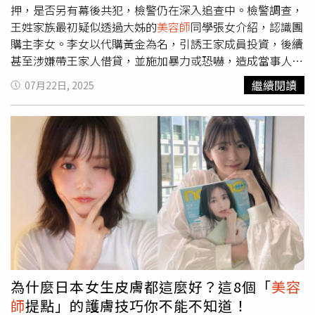
後家屬同意解剖遺體進一步釐清死因，檢方10日會同法醫解
押，是否另有幕後共犯，檢警仍在深入追查中。檢警調查，
剖遺體，將相關檢體送法醫研究所化驗，報告最快下周才會
王姓家族最初疑似透過大姊的
美容師
同學張女介紹，認識團
出爐。★如果您覺得痛苦、似乎沒有出路，您並不孤單；勇
購主李女。李女以代購黃金為名，引誘王家成員投資，後續
敢求救並非弱者，您的痛苦有人願意傾聽。請撥打1995、
甚至涉嫌帶王家人借貸，並施加暴力或恐嚇，造成當事人精
1925或張老師專線：1980。
神與經濟壓力過大，疑似因無力承受債務，最終全家共赴黃
繼續閱讀
07月22日, 2025
泉。檢方目前對李女裁定收押，介紹人張女遭限制住居，其
他當舖、銀樓業者則以證人身分接受調查後請回。據了解，
辦案人員已著手清查李女是否受人指使，但尚無明確證據指
向特定幕後主嫌，案情仍待釐清。此外，針對外界關注的毒
物問題，王家5名死者的遺體原訂於7月10日火化，但家屬
臨時同意解剖，檢方已完成抽血與採樣程序。法醫鑑驗結果
預計最快下周出爐，將有助於判斷是否涉及加工自殺。檢警
持續偵訊豐原5口命案，林姓、張姓當舖業者，以及尤姓銀
樓業者改列被購，訊後均無保請回。（圖／翻攝畫面）豐原
警分局今天由分局長林大為與偵查隊長洪緯儒率隊參與告別
式。警方表示，此行除表達哀悼之意，也向亡者報告偵辦進
度，強調會盡全力查明案情真相，將所有涉案不法之徒繩之
為什麼日本女生皮膚都這麼好？這8個「
美容
以法，以告慰亡者在天之靈。
師
提點」的護膚技巧你不能不知道！