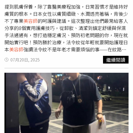
提到肌膚保養，除了靠醫美療程加強，日常習慣才是維持好
膚質的根本。日本女性以膚質細緻、水潤透亮著稱，背後少
不了專業
美容師
的呵護與建議。這次整理出他們最常給客人
分享的8個實用護膚技巧，從卸妝、清潔到鎮定舒緩與保濕
手法通通有，想打造穩定膚況、預防初老問題的你，現在就
開始實行吧！預防勝於治療，法令紋從年輕就要開始護理日
本
美容師
強調法令紋不是年老才需要煩惱的事——在紋路出
現前就要積極預防。可選用抗老或撫紋型保養品如精華霜或
繼續閱讀
07月20日, 2025
專用面膜，每週集中修護一次。若已經出現細紋，則需加強
深層滋養，避免紋路進一步加深。（圖／取自 alilouss IG）
泥膜深清 1 週 2 次，毛孔才不會越來越粗大洗澡後是清潔面
膜的黃金時段，毛孔張開更利於髒污排出。乾肌建議敷 5～
10 分鐘，使用少量溫水輕柔卸除，千萬別大力搓揉，以免
傷害角質。敷完一定要馬上補水，避免肌膚變得乾燥粗糙。
洗臉選泡沫型，減少摩擦肌膚更溫和泡沫型潔顏產品是日本
人愛用的日常保養好物。綿密泡泡能深入毛孔、減少洗臉時
的摩擦傷害，同時帶走皮脂與髒污。洗完後肌膚更透亮、也
不易乾澀，讓後續保養更容易吸收。（圖／取自