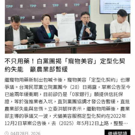
近百名消費者成立自救會，透過LINE群組集結疑似受害
有人勸想頂讓的人先看她的財報。期間也有不少寵物美容業
者，後續不排除提起團體民事求償。根據《中時》引述自救
者前來參觀頂讓空間，事後又在網路上評論一番。對於這些
會委任律師李欣庭說法，目前除了持續統計受害人數外，也
聲音，潘慧如沒有否認經營上的現實壓力，但她更在意的是
可能結合民意代表協助發聲。由於刑事部分仍由檢方持續偵
理念被誤解。她表示，過去曾公開照護日常，包括24小時不
辦，因此現階段會優先朝民事求償方向進行。李欣庭指出，
關籠、低照護比、全天候陪伴與回報毛孩動態等做法，卻曾
自救會目前主要主張人格權與隱私權遭侵害，因此會以精神
因此被同業嘲諷「就你們最會」。但如果連「溫柔對待動
慰撫金作為求償重點。不過實際提告範圍與金額，仍需視後
物」都會被拿來取笑，她反而更加確定，自己堅持的方向是
續調查結果而定。她也強調，如果後續確認偷拍範圍涉及更
對的。潘慧如也強調，寵物美容對她來說，不是單純「處理
不只用藥！白黨團揭「寵物美容」定型化契
衣室、體雕室、診療空間等高度私密區域，情節恐怕會更加
一隻狗」，而是要理解牠、安撫牠、尊重牠。她要求
美容師
約失能 籲農業部暫緩
嚴重；若未來甚至查出影像外流，相關賠償金額也可能大幅
夥伴的從來不只是技術，而是能不能溫柔、有沒有耐心，是
提高。
否真的把毛孩當成一個有情緒的生命看待。因此，她也特別
繼寵物用藥新制出包喊卡後，寵物美容「定型化契約」也爆
感謝一路並肩的
美容師
夥伴。這份信念也曾感動飼主。潘慧
爭議。台灣民眾黨立院黨團今（28）日揭露，草案公告至今
如透露，有兩位原本只是客人的飼主，後來成為她的股東，
已逾兩年緩衝期，目前卻仍是「0家銀行」願提供信託保
因為他們知道，她做的是一間「非常不符合商業效率」的寵
證，等於強推業者入坑，直到黨團協調才發公告暫緩，直批
物旅館，但仍相信台灣需要有人願意這樣做。這份支持與信
農業部失能與怠惰。立委洪毓祥表示，繼動物用藥後，農業
任，她一直放在心裡，也非常感謝。雖然寵物旅館熄燈讓她
部主導的爭議又一波，犬貓美容服務定型化契約在2022年
不捨，但潘慧如也明白，上一階段的夢想已經完成。她表
12月2日草案公告後，去（2025）年5月12日上路，整整已
示，接下來將移居屏東恆春，房子已經找好，之後會開始裝
有兩年緩衝；期間產業多次發出求救訊號，農業部卻裝聾作
繼續閱讀
04月28日, 2026