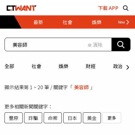
跳至主要內容區塊
下載 APP
最新
社會
娛樂
財經
⊗ 清除
全部
社會
娛樂
財經
政治
顯示結果第 1 ~ 20 筆 / 關鍵字「
美容師
」
更多相關新聞關鍵字：
豐原
詐騙
命案
日本
黃金
更多