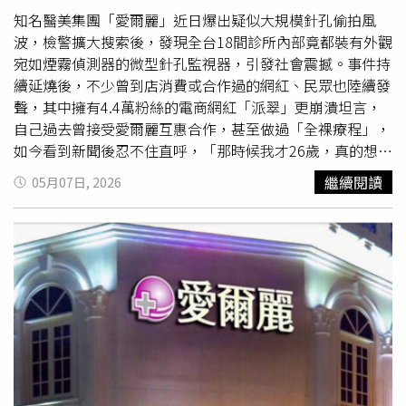
團隊，否則將依法採取相關法律措施，並向平台檢舉。然而
夠，一次又一次要錢。」王家涂姓妻子生前留下字句，痛訴
知名醫美集團「愛爾麗」近日爆出疑似大規模針孔偷拍風
隨著貼文曝光後，僅隔一日「安萃妍新竹館」粉專就火速被
自己「到死都在還錢」，卻連對方公司名稱、地址都不知
波，檢警擴大搜索後，發現全台18間診所內部竟都裝有外觀
刪除，再也無法在社群平台上找到其蹤跡，相關廣告投放也
道，只感受到無止盡壓榨。去年7月，走投無路的王家五
宛如煙霧偵測器的微型針孔監視器，引發社會震撼。事件持
全數被停止。 而A小姐也再揪出愛爾麗試圖重新培養品牌的
口，在家中留下遺書後集體輕生，震撼社會。王家大女兒更
續延燒後，不少曾到店消費或合作過的網紅、民眾也陸續發
其餘品牌，如愛爾麗過去跨足生髮治療市場，成立「愛爾麗
自責寫下「我們笨、被騙」，讓檢察官在起訴時痛批：「不
聲，其中擁有4.4萬粉絲的電商網紅「派翠」更崩潰坦言，
Dr.Scalp生髮診所」，後續以韓國品牌「絲客富」為主要名
是被害人笨，而是李女太惡。」法院審理期間，李惠雯全盤
自己過去曾接受愛爾麗互惠合作，甚至做過「全裸療程」，
稱被網友抓包，坦承確實就是愛爾麗旗下集團，但「後續會
認罪，坦承只有約兩成資金真正投入操作，其餘全拿去填補
如今看到新聞後忍不住直呼，「那時候我才26歲，真的想哭
再獨立出來」，其北中南各分店粉專也在出事後將名稱改為
自身債務與生活開銷。她也承認曾恐嚇王家，逼迫對方借貸
了。」電商網紅「派翠」坦言，過去曾接受愛爾麗互惠合
繼續閱讀
05月07日, 2026
「絲凱鉑毛髮醫學中心」。 而A小姐也再揪出愛爾麗試圖重
交錢；王家女婿則在庭上哽咽表示，岳家人不是不想活，而
作，甚至做過全裸療程，如今看到新聞後崩潰直呼「想哭
新培養品牌的其餘品牌，如愛爾麗過去跨足生髮治療市場，
是真的撐不下去，「如果有選擇，誰願意一家人一起走上絕
了」。（圖／翻攝自Threads，b_pastry）派翠5日在
成立「愛爾麗Dr.Scalp生髮診所」，其北中南各分店粉專也
路」。最令人鼻酸的是，王媽媽留給女婿最後的訊息，除了
Threads發文表示，自己越看愛爾麗的新聞越害怕，因為幾
在出事後將名稱改為「絲凱鉑毛髮醫學中心」。
交代後事從簡，還寫下：「謝謝你叫我媽媽，來世再聚。」
年前曾被邀請合作，雖然只去過一次，但當時確實接受過需
短短一句，道盡一家人在絕望中的不捨與牽掛。台中地院審
要全裸進行的療程，如今回想起來讓她相當崩潰。她坦言，
酌後，認為李女以高獲利話術吸金，又以恐嚇手段逼迫被害
當年自己才26歲，「現在想到真的很可怕。」貼文曝光後立
人持續投入，犯罪情節重大，最終依銀行法等罪判刑11年。
刻引發大量女性網友共鳴，不少人紛紛留言表示，「之前在
只是對比檢方求刑15年以上，不少人仍感嘆：「五條人命，
那邊做過好幾次課程，現在想到都覺得噁心」、「如果18間
真的只值11年嗎？」
都有裝，根本不知道被偷拍多久了。」還有網友指出，曾看
到離職員工爆料，多數基層員工其實並不知情，懷疑安裝針