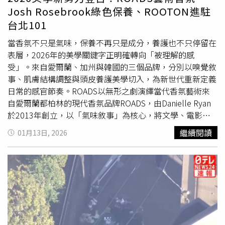
威脅恐嚇，才讓王家人走上絕路，不能歸咎於被害人，是李
Josh Rosebrook綠色保養、ROOTON進駐
女惡行才導致這起悲劇，檢方求處15年以上重刑是讓李女透
台北101
過司法贖罪，若判太輕，只會讓類似詐騙犯效尤。
當香氛不只是氣味，保養不再只是成分，養護也不只停留在
表層，2026年的美學關鍵字正明確轉向「被理解的感
受」。來自愛爾蘭、加州與韓國的三個品牌，分別以嗅覺敘
事、肌膚結構調整與頭皮養護美學切入，為新世代重新定義
日常的感官節奏。ROADS以無形之劇演繹當代香氛藝術來
自愛爾蘭都柏林的現代香氛品牌ROADS，由Danielle Ryan
於2013年創立，以「氣味敘事」為核心，將文學、電影、
戲劇與自然靈感轉化為無性別界限的香氛創作。身為倫敦皇
繼續閱讀
01月13日, 2026
家戲劇藝術學院RADA校友與愛爾蘭Lir國家戲劇學院創辦
人，Danielle深信香氣如同隱形舞台，能瞬間建立場景與情
緒。ROADS感官藝境ART ADDICT50ml/4,980元。（右）
ROADS終局之勢END GAME50ml/4,980元。（圖／品牌提
供）2026年初，ROADS推出核心系列兩款新作，為嗅覺書
寫揭開新篇章。第一款感官藝境ART ADDICT以前調佛手
柑、梨子冰沙與白桃揭開靈感乍現的明亮瞬間，中調茉莉、
桂花與小蒼蘭交織出細膩花香結構，基調以香草、麝香與檀