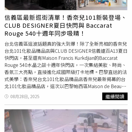
接髮專門店，逐步償還學費與生活開支。她感謝一路上支持
她與女兒的人，讓她能追逐夢想。20年過去，母女關係更加
緊密。兩人曾共同經營女僕咖啡廳，一起渡過疫情時期的低
信義區最新逛街清單！香奈兒101新裝登場、
潮。如今女兒選擇回到家業工作，ゆか則回歸家庭主婦角
CLUB DESIGNER夏日快閃與 Baccarat
色，專注守護女兒的未來。在育兒觀念上，她強調「溝通」
Rouge 540十週年同步吸睛！
與「陪伴」，主張「不是責罵，而是教導」，努力營造能讓
女兒保持笑容的環境。她笑稱，女兒既是女兒，也是妹妹、
台北信義區這波話題真的強大到爆！除了全新亮相的香奈兒
朋友，更是最強大的夥伴。能與女兒分享美容、流行與生活
台北101化妝品精品店與CLUB DESIGNER信義遠百A13夏日
樂趣，是她最大的幸福，而她唯一的心願，就是女兒能遇到
快閃店，甚至還有Maison Francis Kurkdjian的Baccarat
好的人、過得幸福。
Rouge 540水晶之燄十週年快閃店，一次集結美妝、時尚、
香氛三大亮點，直接進化成國際級打卡地標。巴黎直送的法
式美學：香奈兒台北101化妝品精品店香奈兒最新揭幕的台
北101化妝品精品店，這次以巴黎帕西區Maison de Beauté
的概念為靈感，整體延續品牌標誌性的黑白金米色調，走進
繼續閱讀
08月28日, 2025
店裡，不只可以欣賞到傳奇N°5香水的專屬展示，還有完整
的彩妝、保養系列，甚至打造了以香奈兒女士私人寓所為靈
感的VIP休憩空間與專屬護膚室，讓逛街不只是買東西，更
是一趟全方位的美麗旅程。香奈兒台北101化妝品精品店不
僅巧妙演繹了香奈兒卓越的獨到品味與法式精神，更還原純