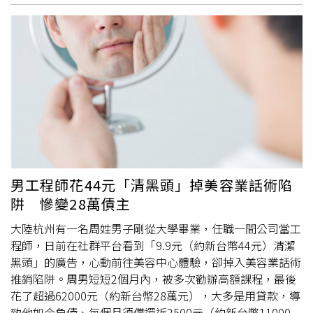
重要里程碑。全新櫃位以「沐光寓所」為概念，融合希臘神
障，覺得詐騙之所以橫行，是因台灣人太善良、太容易相信
殿建築語彙與金色光影層次，打造可安心體驗、從容選擇的
人，並呼籲應修法提高詐欺刑責，避免再有人因類似事件失
感官殿堂。（圖／品牌提供）101專屬組合「完善奇蹟組」
去生命。謝志忠同時指出，案發後王家大女兒曾多次被張姓
新登場針對女性常見的頭皮敏感、髮根扁塌與髮絲乾澀受損
美容師
透過LINE聯繫。該
美容師
向王家人施壓，質疑借款
困擾，ROOTON於101專櫃推出限定「完善奇蹟組」，以
怎可能不用還、不需利息，甚至表示台灣這麼小，「如果不
「從頭皮開始完整修護」為核心，整合品牌經典《甦活植萃
處理，你們要躲去哪？」這些話讓王家在面對李女壓迫下，
系列》與明星精華「奇蹟復甦精萃綠瓶」，打造可於日常實
曾一度考慮是否要抵押房子。謝志忠因此認為，李女主導詐
踐的居家沙龍級養護方案。開幕月凡選購「完善奇蹟組」，
騙，而張女負責催促施壓，2人難道不是合作關係、甚至共
即加碼贈送甦活洗髮精60ml、甦活護髮素60ml、甦活養髮
犯結構？對此，王家親友再次質疑為何張女沒有受到處理，
梳與品牌束口袋，由內而外感受頭皮甦活的奇蹟時刻。
表示不解共犯是否仍能逍遙。根據檢方起訴內容，張女在詐
ROOTON101限定完善奇蹟組。（圖／品牌提供）同步推出
欺案中仍在偵辦中。王家大姊的好友則說，1條命若僅換來3
男工程師花44元「清黑頭」掉美容業話術陷
多重開幕滿額回饋與會員限定禮遇，並規劃幸運餅乾與線上
年刑期如此不成比例，王家5口中還有3人未度過一半的人
阱 慘變28萬債主
塔羅占卜體驗，將年度能量起點化為可被感受的養護儀式。
生，面對這起詐欺案已不抱太多期待。
大陸杭州有一名周姓男子剛從大學畢業，任職一間公司當工
程師，日前在社群平台看到「9.9元（約新台幣44元）清潔
黑頭」的廣告，心動前往美容中心體驗，卻掉入美容業話術
推銷陷阱。周男短短2個月內，被多次勸辦高額課程，最後
花了超過62000元（約新台幣28萬元），大多是用貸款，導
致他如今負債、每個月須償還近2500元（約新台幣11000