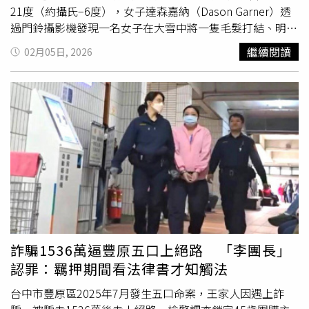
障協會」協助處理，但該協會最快卻要到今（2026）年五
21度（約攝氏−6度），女子達森嘉納（Dason Garner）透
月才成立。針對相關爭議，民眾黨立院黨團於4月20日正式
過門鈴攝影機發現一名女子在大雪中將一隻毛髮打結、明顯
發函要求說明，農業部卻只表示將加強宣傳；直到4月24日
遭到忽視的拉布拉多犬棄置於民宅門前。嘉納身為獸醫技術
繼續閱讀
02月05日, 2026
才在黨團要求下發出公文表示要「強調落實輔導為先，再限
員與寵物
美容師
，見狀立刻將小狗帶回家中照顧，並隨後聯
期改正」。黨團批評，這樣的法條根本沒有意義，強烈建議
繫當地動物管理部門。動物管理單位表示應立即將狗送往收
農業部正視問題，該暫緩就暫緩，該取消就取消。農業部動
容所，但嘉納認為，以小狗當時的健康狀況與毛髮糾結程
保司副司長陳中興承認寵物美容定型化契約還須檢討。（圖
度，送往收容所恐怕無法獲得妥善照顧，因此決定繼續暫時
／洪毓祥立委辦公室提供）寵物
美容師
協會籌備主任黃昊倫
照料牠。不到24小時後，嘉納成功聯繫到狗的原主人艾希莉
表示，農業部之前一直說定型化契約不用填飼主身分證字
貝克（Ashley Baker），得知這隻狗其實在數月前便已走
號，但根本宣導不足，且飼主擔心個資外洩、地方動保處在
失。警方調查後認定，正是貝克將狗棄置於陌生人門前，因
配套不足狀況下加強稽查也嚴重影響生意，他痛批農業部說
而依遺棄動物罪名將其起訴。然而出人意料的是，嘉納本人
法是「何不食肉糜」，讓業者心寒。黃昊倫補充，台灣沒有
也遭到指控。警方發言人指出，嘉納多次被要求交出犬隻卻
「動物法醫」制度，寵物若在美容過程中出現意外或死亡，
未配合，甚至在警方聯繫其家人後仍拒絕交還，因而被依妨
責任歸屬如何釐清？而「履約保證」部分，只要被檢舉就會
礙程序相關罪名提出起訴。對此嘉納表示：「我很困惑，也
被按《消保法》開罰，首次3-30萬、第二次5-50萬，金額之
很難過。當時只是想救這隻狗，如果我沒出手，牠可能會在
詐騙1536萬逼豐原五口上絕路 「李團長」
大根本無法承受。黃昊倫代表業者提出訴求，呼籲農業部暫
寒風中死去。」嘉納也坦言，訴訟費用與律師費帶來沉重經
認罪：羈押期間看法律書才知觸法
緩，待與第一線從業人員認真討論過後，再實施新制。農業
濟壓力，特別是她目前獨力扶養一名兩歲幼子，且剛重返職
部動保司副司長陳中興回應，已深刻檢討，他承認陽信銀行
場。她的家人已透過募資平台GoFundMe發起募款，希望籌
台中市豐原區2025年7月發生五口命案，王家人因遇上詐
並沒有在辦理寵物美容履約保證，將儘速地協調金融機構辦