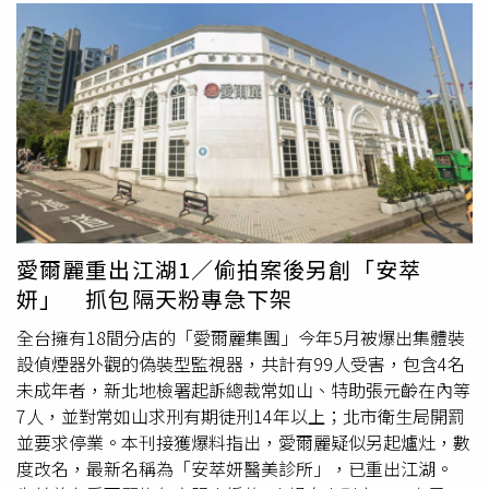
愛爾麗重出江湖1／偷拍案後另創「安萃
妍」 抓包隔天粉專急下架
全台擁有18間分店的「愛爾麗集團」今年5月被爆出集體裝
設偵煙器外觀的偽裝型監視器，共計有99人受害，包含4名
未成年者，新北地檢署起訴總裁常如山、特助張元齡在內等
7人，並對常如山求刑有期徒刑14年以上；北市衛生局開罰
並要求停業。本刊接獲爆料指出，愛爾麗疑似另起爐灶，數
度改名，最新名稱為「安萃妍醫美診所」，已重出江湖。