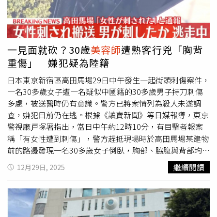
香留下令人上癮的藝術餘韻。第二款終局之勢END GAME則
描繪權力賽局中的冷靜博弈，葡萄柚、黑胡椒與小荳蔻交織
出理性張力，中調欖香脂與雪松奠定穩重結構，基調海地香
根草、苔蘚與廣藿香展現深沉氣度，是一款非常中性的無性
一見面就砍？30歲
美容師
遭熟客行兇「胸背
別香調。ROADS感官藝境ART ADDICT50ml/4,980元。
重傷」 嫌犯疑為陸籍
ROADS終局之勢END GAME50ml/4,980元。（圖／品牌提
供）圖說：Josh Rosebrook讓肌膚被理解的綠色保養邏輯
日本東京新宿區高田馬場29日中午發生一起街頭刺傷案件，
根據皮膚醫學期刊研究，全球超過六成女性自認深受敏感肌
一名30多歲女子遭一名疑似中國籍的30多歲男子持刀刺傷
困擾。來自美國加州的Josh Rosebrook，正是回應這場現
多處，被送醫時仍有意識。警方已將案情列為殺人未遂調
代肌膚文明病而生。由專業
美容師
Josh Rosebrook於2009
查，嫌犯目前仍在逃。根據《讀賣新聞》等日媒報導，東京
年創立，品牌主張保養不只是步驟堆疊，而是一種理解肌膚
警視廳戸塚署指出，當日中午約12時10分，有目擊者報案
節奏、可長期實踐的日常選擇。（圖／品牌提供）Josh
稱「有女性遭到刺傷」，警方趕抵現場時於高田馬場某建物
Rosebrook結合東西方草本智慧與仿生科技分子，發展以
前的路邊發現一名30多歲女子倒臥，胸部、脇腹與背部均有
「協同」為核心的配方邏輯，支持肌膚在不同狀態下進行調
多處刀傷，隨即緊急送醫。警方調查，被害人是附近一間美
繼續閱讀
12月29日, 2025
整與修復。hearth本季引進七款明星產品，圍繞「混搭協
容店的員工。案發前，她正從街道前往位於該建物二樓的美
同、提升穩定度」設計，讓保養保留彈性與空間。其中最具
容店，途中在共用走廊遭一名男子尾隨並突遭攻擊。送醫途
代表性的關鍵角色，正是月見草保濕噴霧。這不只是一瓶補
中，她向警方描述行兇者特徵，並表示該男子是曾到店裡消
水噴霧，而是能重新定義整套保養質地的調節核心。以植萃
費過的客人，雙方有面識。據她供稱，嫌犯看似中國籍，年