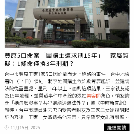
蘆薈水為基底，結合月見草油、荷荷巴油、馬魯拉果油與葡
約30多歲。目擊者補充，嫌犯身高約175公分、體型瘦削，
萄籽油，比例刻意貼近肌膚天然皮脂結構，使水分與脂質能
當時穿著全黑裝扮，包括黑色鴨舌帽、黑色夾克與黑色長
同時被肌膚理解與吸收，避免只補水卻不穩定的狀態。
褲，並背著黑色後背包。刺傷後，他立即逃離現場，目前行
Josh Rosebrook月見草保濕噴霧100ml/1,580元。（圖／
蹤不明。警方已將這起案件依殺人未遂罪立案偵辦，正透過
品牌提供）除了可單獨使用於潔顏或煥膚後，快速為肌膚降
調閱監視器、擴大沿路搜尋及採集目擊者資訊等方法，全力
躁補水，月見草保濕噴霧更被設計成能與精華、精華油或乳
追緝在逃嫌犯。由於被害人曾指出行兇者為熟客，警方也同
霜混合使用。只需在掌心將噴霧與乳霜混勻，即可明顯降低
步調查兩人之間的接觸背景，以釐清動機是否涉及跟蹤或預
厚重感，讓原本滋潤型產品轉化為清爽、好推、吸收更快的
謀性攻擊。目前並無證據顯示此次襲擊與其他連續案件有
豐原5口命案「團購主遭求刑15年」 家屬質
質地，特別適合台灣潮濕氣候、混合肌或換季時期使用，也
關。警方同時呼籲曾在事發時間或附近目擊可疑人物的人
疑：1條命僅換3年刑期？
讓保養能依當下肌膚狀態自由調整。其他明星品項同樣圍繞
士，盡快向警方提供線索，以加速拘捕嫌犯。當地治安單位
穩定與結構修護展開，包括溫和代謝老廢角質的木槿花酸煥
已加強周邊巡邏，希望能在第一時間掌握嫌犯動向並防止類
台中市豐原王家1家5口因詐騙而走上絕路的事件，台中地檢
膚露、以仿生膠原支撐彈潤的膠原彈力精華，以及兼具屏障
似暴力事件再度發生。被害女子目前仍在醫院接受治療，尚
署昨（14日）偵結，將李姓團購主依詐欺等罪起訴，並建請
修護與細緻觸感的多肽精華霜。Josh Rosebrook木槿花酸
未公布進一步傷勢細節。東京新宿區高田馬場發生街頭刺傷
法院從重量處、量刑15年以上。面對這項結果，王家親友認
煥膚露100ml/1,680元，Josh Rosebrook膠原彈力精華
案，30多歲女子遭疑似中國籍男子持刀攻擊，警方正全力追
為15年過輕，並質疑事件中牽線的張姓
美容師
角色，憤怒詢
30ml/4,380元，Josh Rosebrook多肽精華霜22ml/2,480
緝嫌犯。（圖／翻攝自X，@Yomiuri_Online）
問「她怎麼沒事？共犯還能逍遙法外？」據《中時新聞網》
元。（圖／品牌提供）ROOTON韓國頂級女性養護品牌正
報導，台中市議員謝志忠向受害者親友及王家二女婿說明起
式進駐台北101來自韓國的頂級女性養護品牌ROOTON，以
訴內容後，王家二女婿透過他表示，只希望李女能得到應有
專為女性訂製的高級養護美學為核心，2026年1月正式進駐
的懲罰。然而，王家親友表示難以接受，認為15年的求刑無
繼續閱讀
11月15日, 2025
指標性國際地標台北101，宣告品牌在台灣高端養護市場的
法反映家屬的痛苦。他們感嘆不知法律究竟能提供什麼保