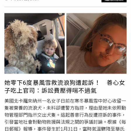
潢。等手邊節目與實境秀工作告一段落後，她會帶著愛犬雪
啞， 把產業的聲音當作空氣。 寵物美容定型化契約的立意
寶、嘟嘟一起入住，正式展開南北奔波的新生活。潘慧如形
良善，希望保障飼主跟業者，但卻沒有考量業者的意見與配
容，光是想到未來每天帶著雪寶、嘟嘟在大草皮上奔跑、在
套，美其名是保障飼主和動物，卻也害慘飼主。洪毓祥指
開闊的地方散步，一起慢慢生活，就覺得相當幸福。她也感
出，農業部所要求上路的「寵物美容定型化契約」內容與實
謝所有支持過「3天2夜」的飼主與毛孩子，願意認同她們
務嚴重脫節。首先，契約限制加收費用，可能導致實務上飼
「很麻煩、很費工、很不商業」的堅持，讓她看見許多人類
主先被「收好收滿」，一旦服務過程中發生高齡或病弱犬貓
對動物最純粹、最溫柔的愛。
突發狀況，業者因契約規範無法即時處置，可能會因此吃上
罰單，同時契約內對於「異常傷害」定義不明，服務超時定
義也不清楚。立委洪毓祥批評「寵物美容定型化契約」內容
與實務嚴重脫節。（圖／洪毓祥立委辦公室提供）洪毓祥進
一步提及，定型化契約針對預收費用要求業者設立銀行信託
或履約保證機制，但寵物美容規模較小、金額低，對銀行而
她零下6度暴風雪救流浪狗遭起訴！ 善心女
言根本沒有承接誘因；以包月一萬元為例，年管理費不到
子吃上官司：訴訟費壓得喘不過氣
0.5%，銀行一年僅收約50元，且農業部原本對外宣稱陽信
銀行有意承接，但黨團實際求證後發現，陽信表示從未辦理
美國北卡羅來納州一名女子日前在寒冬暴風雪中好心收留一
過此類信託業務，農業部根本公然說謊。洪毓祥續指，農業
隻被棄養的流浪犬，未料卻遭警方指控，理由是她未依照動
部一方面發新聞稿表示定型化契約不需要填寫身分證字號，
物管理部門指示交出犬隻。這起善意行為反遭控訴的事件，
其官網所提供的契約範本卻是要求填寫。針對銀行端無意願
引發當地社會對動物救援與法規之間的爭議討論。根據《每
承保，農業部先前表示未來可由「中華民國寵物產業品質保
日郵報》報導，事件發生於1月31日，當時氣溫驟降至華氏