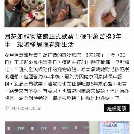
愛爾麗全台18間診所內皆裝設相同類型裝置，相關設備目前
相當低調，不僅拒絕媒體採訪，還拉起窗簾避免內部畫面曝
均已遭查扣，全案將朝《刑法》妨害秘密、妨害性隱私等方
光。衛生局表示，目前已在諮詢室、診療室及針劑室等區域
向偵辦。另一方面，台北地檢署也認定愛爾麗總裁常如山涉
發現監視設備與煙霧偵測器，若後續確認錄影行為未具特定
嫌有滅證之虞，已向法院聲請羈押，整起事件持續延燒，也
目的，或未取得病患書面同意，恐違反《個人資料保護
讓外界對醫美診所的隱私安全問題掀起高度關注。
法》，可處5萬至50萬元罰鍰；若涉及病患隱私洩漏，也可
潘慧如寵物旅館正式歇業！砸千萬苦撐3年
能違反《醫療法》，最高可再罰5萬至25萬元。此外，若煙
半 親曝移居恆春新生活
霧偵測器內部真的藏有攝影設備，甚至可能涉及刑法「妨害
秘密罪」，全案目前已主動移送檢調單位深入追查。檢警也
女星潘慧如斥資千萬打造的寵物旅館「3天2夜」，今（30
正進一步釐清相關設備來源、是否實際錄影，以及有無影像
日）正式迎來最後營業日。這間主打24小時不關籠、低照護
保存或外流情況，而風暴爆發後，也引發大批消費者恐慌退
比、三班制全天候陪伴的寵物旅館，原本承載她對毛孩照護
費。有民眾表示，自己原本仍有療程尚未完成，但看到疑似
的理想，但經營約3年半後，最終仍因健康因素與長年虧
偷拍消息後，已無法再安心接受治療，因此決定終止療程並
損，忍痛宣布歇業。潘慧如也在社群吐露6年來心聲，坦言
申請退費。然而讓消費者更加不滿的是，診所雖願意辦理退
一路走來有不捨、有委屈，也曾遭同業酸言酸語，但她始終
費，卻要求消費者自行負擔5%手續費。對此，不少人怒
相信「溫柔對待動物」值得被堅持；同時她也透露，下一階
批，「不是我們違約，是店家自己出問題，為什麼最後還要
段將移居屏東恆春，帶著愛犬雪寶、嘟嘟展開南北奔波的新
繼續閱讀
04月30日, 2026
消費者吞手續費？」也有消費者坦言，雖然第一線
美容師
與
生活。潘慧如透露，從宣布結束營業到現在約2個月，收到
諮詢師服務態度依舊良好，但整體信任感早已崩潰，「不管
許多飼主與支持者的惋惜和不捨，但也難免出現酸言酸語。
到底有沒有偷拍，發生這種事情就不敢再去了。」隨著案件
她提到，有販售寵物保健品的業者分析她的商業模式，甚至
越演越烈，大批消費者也開始串聯自救。據了解，目前已有
出現「租金40萬」、「看兩天店面就貿然開店」等說法，還