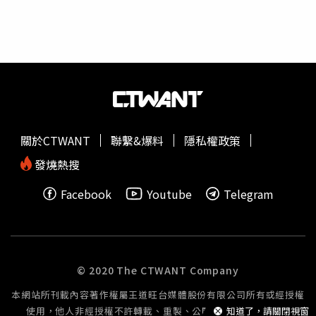
卸妝棉充分濕潤，再以「輕壓 → 放鬆」方式讓彩妝溶解，
一、二波搜索，縝密分析卷證、勾稽金流，並自案發後不分
不可反覆摩擦，避免肌膚長期受到刺激。
晝夜持續約談、查證案關人員，迄今到案調查人數累計超過
30人。專案小組並每日召開專案會議，急速進行各項偵查作
為、保全一切證據，全力投入偵辦。台中地檢署表示，檢察
官核發拘票、指揮專案小組員警於14日將李嫌拘提到案，依
據蒐獲事證並訊問李嫌後，認其涉犯詐欺取財、行使偽造準
私文書及恐嚇取財等罪嫌疑重大，有事實足認為有湮滅、偽
造、變造證據，且有勾串共犯或證人之虞，亦有反覆實行同
關於CTWANT
聯繫&爆料
隱私權政策
一犯罪之虞，認為有羈押必要，向法院聲請羈押禁見。◎勇
敢求救並非弱者，您的痛苦有人願意傾聽，請撥打1995。
發燒熱搜
◎如果您覺得痛苦、似乎沒有出路，您並不孤單，請撥打
Facebook
Youtube
Telegram
1925。
© 2020 The CTWANT Company
本網站所刊載內容著作權屬王道旺台媒體股份有限公司所有或經授權
使用，他人非經授權不許轉載、重製、公開播送或公開傳輸。
知道了，請關閉視窗