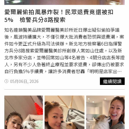
孔可能涉及高層安排。另有網友提到，愛爾麗長期與大量網
紅合作，擔心受害者恐不只一般消費者，甚至可能包含大量
愛爾麗偷拍風暴炸裂！民眾退費竟還被扣
KOL與網紅，「畢竟廣告合作很多，偷拍網紅隱私的可能性
5% 檢警兵分8路搜索
很高。」甚至有人透露，已有律師收到疑似外流影片相關消
息，呼籲可能受害者儘快尋求法律協助。對此，派翠也表
知名連鎖醫美品牌愛爾麗醫美診所近日爆出疑似偷拍爭議
示，目前正努力串聯疑似受影響者，希望研究除了消費者身
後，風波持續擴大，不僅引爆大批消費者恐慌與退費潮，案
分外，合作網紅是否也能透過法律途徑爭取權益。據了解，
件如今更正式升級為司法偵辦。新北地方檢察署6日指揮警
整起事件最初源於一名女子1日前往愛爾麗板橋店消費時，
方兵分8路搜索愛爾麗醫美診所創辦人常如山住處，以及新
在
美容師
帶領下進入個人診間準備更衣，卻意外發現天花板
北市多家分店，並帶回常如山等4名被告、4間分店店長等證
角落疑似裝有攝影設備。由於診間內原本已有監測器，她對
人，另有不少人急著終止療程並要求退費，卻傳出仍被要求
多出的裝置感到不對勁，詢問院方設備用途時卻遭推託，最
自行負擔5%手續費，讓許多消費者怒轟「明明是店家出問
後決定報警處理。警方獲報後介入調查，後續由海山分局偵
題，為何還要我們買單？」整起事件起因於有民眾質疑，愛
繼續閱讀
05月06日, 2026
查隊接手。不過檢警3日首次搜索時，卻發現監視器主機早
爾麗醫美診所部分診所內的煙霧偵測器疑似暗藏攝影設備，
已消失，院方也無法交代設備流向。警方隨即報請新北地檢
引發外界擔憂病患可能在診療、體雕、更衣等私密空間遭偷
署指揮偵辦，並在台中拘提愛爾麗合作的謝姓監視器廠商。
拍。消息曝光後，網路輿論迅速炸鍋，大批消費者也開始擔
檢警後續在謝男車內與辦公室查扣8部監視器主機及大量針
心個人隱私外流問題。隨著事件延燒，台中市政府衛生局日
孔鏡頭，進一步追查後發現，在民眾報案後，謝男疑似接獲
前也連續兩天會同警方及消防局，前往愛爾麗醫美診所台中
指示，連夜跑遍濁水溪以北10家愛爾麗分店，試圖拆除設備
文心店與崇德店進行稽查與調查。崇德店櫃台人員低調證
滅證，最終仍遭檢警查獲。此外，檢警擴大清查後，更發現
實，檢警6日下午再度到場「了解狀況」，而文心店則對外