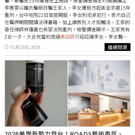
得6,000美元（約新台幣18萬元）以支付法律相關費用。儘
騙，被騙走1536萬後走上絕路，檢警調查鎖定45歲團購主
理履約保證；行政院消費者保護處副處長陳星宏則說，寵物
管面對官司與金錢壓力，嘉納強調，如果再遇到同樣情況，
李惠雯以龐氏騙局詐騙王家人，李女遭檢方起訴並求處15年
美容定型化契約經過多次產官學代表開會討論，原意是希望
她仍會選擇伸出援手。「我一直相信應該替無法發聲的動物
重刑，台中地院22日首度開庭，李女則坦承犯行，表示自己
保障消費者，但內容與農業部執行面確實須要檢討。最後，
發聲，幫助牠們重獲新生。」她在募資頁面上寫道：「沒想
在羈押期間閱讀法律書籍，加上請教別人才知觸法，王家的
洪毓祥要求，農業部動保司「暫緩實施」犬貓美容服務定型
到一場單純的救援，竟讓我的生活完全翻轉。」目前嘉納預
委任律師林瓊嘉也希望法院重判。檢警調查顯示，王家育有
化契約，在相關配套措施到位前，不應貿然上路，「不要寵
計於2月下旬出庭，社會各界也開始針對「好心救狗是否該
2女一子，大女兒當初透過
美容師
介紹認識李女，李女聲稱
物沒藥吃，連洗個澡都有問題！」
被起訴」展開討論。案件曝光後引起網友議論，「善心行為
經營團購每月可保障10%獲利，並慫恿投資黃金標的，稱每
繼續閱讀
01月22日, 2026
竟成罪名」成為社群平台熱議話題之一。（圖／翻攝自X，
刷1兩黃金（約10萬元）就能收到8000元傭金，大女兒起初
@animangafan342）
見確有分潤，便拉全家人入局，這卻是拿舊資金付新人的
「龐氏騙局」。王家前後投入現金、支票及刷卡共計 1536
萬5003元，但資金全被李女轉作私用。當王家產生質疑
時，李女竟反過來恐嚇要索賠530萬元的「違約金」，逼迫
王家以房屋抵押借款，最終導致王家走上絕路，李女則在日
前遭檢方依詐欺、洗錢、恐嚇取財等罪嫌起訴。台中地院22
日首度開庭，李女在偵查中皆否認犯行，今日則首度認罪，
她自承不法所得中有8成挪為自用，僅2成用於投資，並稱自
己在羈押期間閱讀法律書籍、詢問他人後，才驚覺自己觸
法，強調「有錯就是有錯」。王家委任律師林瓊嘉強調，王
家遺書中自責「太傻、太笨才會被騙」，但他認為是李女用
2026美學新勢力登台！ROADS藝術香氛、