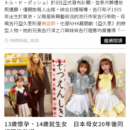
32000元），就可以一年內不限次數體驗原方案；周男擔心
トル・ド・ポッシュ）於8日正式發布訃聞，並表示葬禮依
效果受影響，還是選擇付款。最後周男3項課程竟花費
照遺願，僅開放親人出席。綜合日媒報導，吉行和子1935
62200元（約新台幣28萬元），其中大部分金額還是分期貸
年出生於東京，父親是新興藝術派的流行作家吉行榮助，母
款支付，還款24期，他每個月須繳2488元（約新台幣
親吉行亞久里則是
美容師
，也是NHK晨間劇《亞久里》的原
11200元）。事後周男感覺經濟壓力過大，開始向美容中心
型人物。她的兄長吉行淳之介與妹妹吉行理惠均曾獲得「芥
尋求退費，店家卻拿出他當初簽下的「同意書」，強調若中
川龍之介賞」（紀念日本大正時代文豪芥川龍之介所設立的
繼續閱讀
09月09日, 2025
途解約得支付25%違約金，並按單次原價計算已使用次數。
文學獎），堪稱文學世家。吉行自中學時期因觀賞民藝劇團
周男透露，當初在猶豫時又被誘導簽下「肖像權授權書」，
的演出深受震撼，決心投身表演。1957年，她在《安妮日
以拍攝宣傳影片抵扣部分費用，等於又多付了6000元（約
記》初登舞台並擔任主角，正式展開演員生涯。1959年，
新台幣27000元）。對此，「白博士面部皮膚管理中心」西
她憑電影《二庵醬》獲得每日電影獎最佳女配角獎，之後陸
溪銀泰店陳店長回應，他們願意私下與周男協調，並表示店
續在影壇嶄露頭角。1978年主演大島渚（Nagisa Oshima）
家已向公司回報情況，會再跟進處理；但陳店長強調，門市
執導的《愛的亡靈》，更奠定其地位。然而，她在33歲時選
會以「好聚好散」為原則，希望和平解決爭議。周男無奈表
擇退出民藝劇團，一度面臨演藝低潮。為尋找新舞台，她開
示，自己原本只是想簡單保養，卻掉入美容業推銷話術與貸
始每年自選劇目、自組團隊公演，並於1992年起推出長達
款陷阱，感嘆「以前最多只是洗臉、擦乳液，結果被說皮膚
13年的獨角戲《MITSUKO》，更走出海外演出。這些自主
問題一堆。現在回頭看，其實沒那麼嚴重」，他也用自身慘
企劃成為她後期持續創作的支柱。電視劇方面，她在
痛經驗呼籲民眾，面對美容推銷時務必謹慎，避免重蹈覆
TBS《三年B組金八先生》與《長不齊的蘋果們》中有亮眼
轍。
表現，也在富士電視台《護士的工作》中飾演守護年輕護士
13歲懷孕、14歲就生女 日本母女20年後同
的護理長，展現溫暖而堅定的演技。電影領域則以《佐賀的