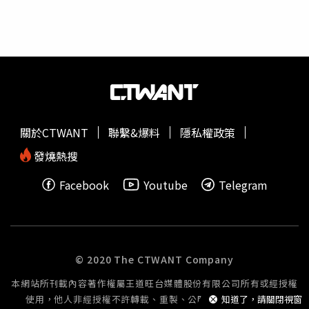
捕。」川普宣稱：「他正在對抗伊朗伊斯蘭共和國，這個政
權最近殺害了5.2萬名無辜抗議者，並且在過去47年間持續
殺害美國士兵及其他人士。真正應該被逮捕的，是那些把伊
朗帶入這場前所未有『死亡與毀滅螺旋』的人，而這件事早
就應該由歷任總統處理！」據悉，ICC於2024年11月21日對
納坦雅胡發布逮捕令，指控他「應對以飢餓作為戰爭手段，
以及蓄意攻擊加薩（Gaza）平民所構成的戰爭罪負責」，
並涉嫌「自2023年10月8日至至少2024年5月20日期間犯下
關於CTWANT
聯繫&爆料
隱私權政策
謀殺、迫害及其他不人道行為等危害人類罪。」針對曼達尼
的威脅，納坦雅胡辦公室19日猛烈抨擊了ICC及這位紐約市
發燒熱搜
長。其社群平台X發表聲明指出：「ICC是1個荒謬的『袋鼠
Facebook
Youtube
Telegram
法庭』（kangaroo court，形容法律就像袋鼠育兒袋中的幼
兒一樣被人為左右），對美國人或以色列人都沒有司法管轄
權。針對納坦雅胡總理發布的虛假逮捕令，是由已聲名狼藉
的前ICC檢察官卡里姆汗（Karim Khan）所簽發，而就在幾
天後，外界便公開了針對他的性不當行為指控。」聲明接著
© 2020 The CTWANT Company
痛批：「曼達尼先生與其替卡里姆汗的犯罪行為背書，不如
本網站所刊載內容著作權屬王道旺台媒體股份有限公司所有或經授權
專注於修復其政策對紐約造成的損害。如同卡里姆汗一樣，
使用，他人非經授權不許轉載、重製、公開播送或公開傳輸。
知道了，請關閉視窗
曼達尼似乎更有興趣轉移大眾對其施政失誤的注意力，並攻