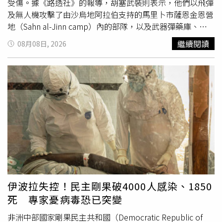
受傷。據《路透社》的報導，胡塞武裝則表示，他們以飛彈
及無人機攻擊了由沙烏地阿拉伯支持的馬里卜市薩恩金恩營
地（Sahn al-Jinn camp）內的部隊，以及武器彈藥庫、車
輛和軍事裝備。《路透社》無法獨立核實任何一方的說法。
繼續閱讀
08月08日, 2026
此次攻擊的前一天，馬里卜省（Marib Governorate）與哈
德拉茅省（Hadramawt Governorate）多處軍營遭到攻
擊，造成至少30名葉門政府軍士兵死亡，成為數個月來最致
命的升級事件之一。胡塞武裝此前宣稱，他們在偵測到沙烏
地軍方的大規模集結後，6日對這2個省份內的沙烏地軍事部
署發動攻擊，同時指控該場軍事集結是為了向胡塞武裝控制
的地區，發動新一輪軍事行動。對此，
聯合國
葉門問題特使
格倫德伯格（Hans Grundberg）7日表示，馬里卜省與哈德
拉茅省近期發生的攻擊，加上紅海（Red Sea）與亞丁灣
（Gulf of Aden）商業航運重新遭到攻擊，使葉門面臨自
2022年4月
聯合國
斡旋促成停火協議以來，爆發新一輪大規
模衝突的最高風險。格倫德伯格敦促所有各方採取最大限度
伊波拉失控！民主剛果破4000人感染、1850
的克制，並參與由
聯合國
主導的談判。他警告，持續的暴力
死 專家憂病毒恐已突變
可能使葉門進一步捲入更廣泛的區域衝突。胡塞武裝上個月
宣布在紅海對沙烏地阿拉伯實施海上封鎖，理由是回應他們
非洲中部國家剛果民主共和國（Democratic Republic of