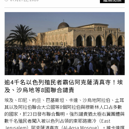
重要作用，也為動蕩的國際局勢注入寶貴的穩定性。他補
因此建議暫停軍事行動，改由外交途徑尋求突破。伊朗官員
充，今年是中國共產黨成立105周年和中國「十五五」開局
則重申，德黑蘭的立場始終是「以牙還牙」，只要美方停止
之年，巴西也將迎來重要國內政治議程。中方願同巴方進一
攻擊，伊朗也會同步停止軍事行動，相關訊息已正式傳達給
步加強雙邊和多邊戰略協作，延續兩國命運共同體建設的良
華府。美國駐
聯合國
大使華茲（Mike Waltz）受訪時表示，
好態勢。習近平還強調，面對新形勢、新挑戰，中國和巴西
川普選擇暫停軍事打擊，目的就是為了替外交談判保留空
作為全球南方重要成員，應當堅定站在歷史正確和文明進步
間，希望藉由談判降低區域衝突風險。在上週五之前，美軍
一邊，為改革完善全球治理體系、捍衛國際公平正義發揮更
已連續13晚對伊朗發動空襲，這也是自今年4月雙方達成停
大建設性作用。他同時指出，雙方要攜手推動「大金磚合
火協議以來，這場持續近5個月衝突中規模最大的一波軍事
作」高質量發展，把準合作方向，維護團結勢頭，打造更多
升級行動。然而在上週五與週六晚間，美軍皆未再發動轟
成果，譜寫全球南方團結自強新篇章，「中方高度重視巴方
炸。
的國際地位和重要影響力，支持巴西維護自身主權獨立，反
對外來干涉，並為維護地區和世界和平穩定作出巴方的貢
逾4千名以色列殖民者霸佔阿克薩清真寺！埃
獻。」上述習近平有關主權的表述，也呼應了22日中國外交
及、沙烏地等8國聯合譴責
部長王毅與巴西外交部長維艾拉（Mauro Vieira）在菲律賓
馬尼拉（Manila）出席東南亞國家協會（ASEAN）外長會議
埃及、印尼、約旦、巴基斯坦、卡達、沙烏地阿拉伯、土耳
期間舉行的雙邊會談。該場會談正好發生在美國25%關稅正
其以及阿拉伯聯合大公國等8個阿拉伯與穆斯林人口占多數
式生效數小時後。王毅當時表示，中國將繼續支持巴西維護
的國家，於23日發布聯合聲明，強烈譴責猶太極右翼團體與
自身主權、安全與發展利益，同時相信巴西將持續尊重並支
數千名殖民者闖入被以色列占領的東耶路撒冷（East
持中國維護核心利益。北京所稱的「核心利益」，通常是指
Jerusalem）阿克薩清真寺（Al-Aqsa Mosque）。據卡達媒