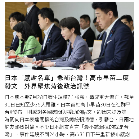
認這一點，在1997年之前從未對黃岩島屬於中國提出異
（Americo Salazar Cuellar）與卡皮奧（Irenka Del
議，從未對黃岩島提出領土要求，「如今其卻顛倒黑白、出
Carpio）。警方表示，事故現場無人生還，由於飛機失事時
爾反爾，玩弄兩面三刀伎倆，嚴重違反一系列國際法原則和
撞擊猛烈，目前僅尋獲4具遺體，其餘搜救與鑑識工作仍持
規則。」報導稱，近年來，中國政府依法劃定並公佈黃岩島
續進行中。現場畫面顯示警消人員在沙漠中的飛機殘骸旁展
領海基線，向
聯合國
交存黃岩島領海基線聲明和海圖，建立
開作業，殘骸仍不斷冒出濃煙。納斯卡線是
聯合國
教科文組
黃岩島國家級自然保護區並發佈《黃岩島國家級自然保護區
織（UNESCO）世界遺產，每年吸引約10萬名遊客搭乘觀
管理辦法》，強化海警在我黃岩島領海及相關海域執法巡
光飛機從高空欣賞巨大地畫，包括蜂鳥、猴子及鯨魚等圖
查，「一系列加強管控的舉措鏗鏘有力，既彰顯了維護國家
案。然而，當地空中觀光飛安問題長年備受關注，過去已多
主權與地區穩定的堅定決心，也在南海這片祖宗海上劃下不
次發生墜機事故。秘魯觀光部已對罹難遊客及機組員表達深
可逾越的紅線，堅決粉碎了一些菲律賓政客別有用心的陰險
切哀悼。
日本「感謝名單」急補台灣！高市早苗二度
圖謀。」《解放軍報》痛批，此次菲律賓劃設所謂「領海基
發文 外界聚焦背後政治訊號
線」，完全是圖窮匕見後的又一次無理取鬧。其妄圖用一番
非法無效的操弄，篡改黃岩島的主權歸屬。菲方借機炒作、
日本熊本縣7月28日發生規模7.1強震，造成重大傷亡，截至
混淆視聽的錯誤行徑，法律程式全是幌子，攪亂局勢才是目
31日已知至少35人罹難。日本首相高市早苗30日在社群平
的，其在法理上站不住腳，在道義上不得人心。報導強調，
台X發布一則感謝各國慰問與援助的貼文，卻因未提及第一
多年來，南海這片海域，沉澱著中國與東南亞國家不畏強
時間向日本表達關懷的台灣及總統賴清德，引發台、日兩地
暴、並肩戰鬥的烽火印記、抗爭歷史，也映照過亞洲金融危
網友熱烈討論。不少日本網友直言「最不該漏掉的就是台
機中各國和衷共濟、守望相助，更見證了中國與東盟達成全
灣」，事件延燒不到24小時，高市31日下午重新發布感謝