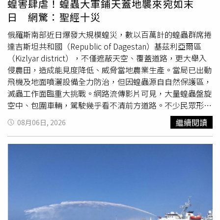
蝗害肆虐！蝗蟲大軍鋪天蓋地襲來宛如末
非洲疾管中心總幹事卡塞亞（Jean Kaseya）表示，這次本
日 網驚：聖經十災
迪布焦型病毒株造成的疫情嚴重程度前所未見，因此已與
WHO秘書長譚德塞（Tedros Adhanom Ghebreyesus）討
俄羅斯南部近日爆發大規模蝗災，數以百萬計的蝗蟲群席捲
論，將進一步分析病毒是否已產生基因突變，釐清為何疫情
達吉斯坦共和國（Republic of Dagestan）基茲利亞爾區
擴散速度遠高於過往紀錄。非洲疾管中心宣布調整防疫策
（Kizlyar district），不僅遮蔽天空、覆蓋道路，更大舉入
略，將展開逐戶篩查，希望盡快切斷伊波拉社區傳播鏈。根
侵農田，造成能見度降低、威脅當地農業生產。當局已出動
據非洲疾管中心統計，本次疫情發展速度驚人，在疫情爆發
飛機及地面噴灑設備全力防治，但因蝗蟲源自自然保護區，
初期11週內，病例數已超過2014年西非伊波拉疫情同期的8
滅蟲工作面臨重大挑戰。網路流傳影片可見，大量蝗蟲盤旋
倍，死亡人數更高出約6倍。雖然2014年至2016年西非疫情
空中、包圍車輛，駕駛幾乎看不清前方道路。不少民眾形容
最終累計超過2萬8000人感染、約1萬1000人死亡，仍是全
景象宛如《聖經出埃及記》記載的「蝗災」，甚至有網友留
繼續閱讀
08月06日, 2026
球歷來規模最大的伊波拉疫情，但民主剛果此次疫情的傳播
言表示，「看起來就像十災之一」、「一切都變得像《聖
速度，已刷新歷史紀錄。更令人憂心的是，現有疫情追蹤系
經》一樣」。當地官方指出，蝗蟲除影響交通外也正快速侵
統幾近失靈。無國界醫生（MSF）位於伊圖里省首府布尼亞
襲農田，根據
聯合國
糧食及農業組織（FAO）資料顯示，群
（Bunia）的治療中心指出，高達九成收治患者從未出現在
聚的蝗蟲群會大量啃食葉片、花朵、果實、種子、莖及樹
官方接觸者追蹤名單中，代表社區內仍存在大量未被掌握的
皮，對農作物及牧草地造成嚴重威脅。專家表示蝗蟲平時多
隱形感染鏈；此外，超過三分之二死亡病例都發生於社區，
為獨居生活，但當繁殖條件良好、族群快速增加時，會進入
而非醫療機構，也顯示許多患者直到病情惡化甚至死亡前，
「群居期」階段，大量同步孵化並形成高度機動性的巨大蟲
都未曾接受治療。民主剛果伊波拉疫情快速擴散，專家憂心
群，可隨風飛行長距離，迅速擴散至新地區。達吉斯坦共和