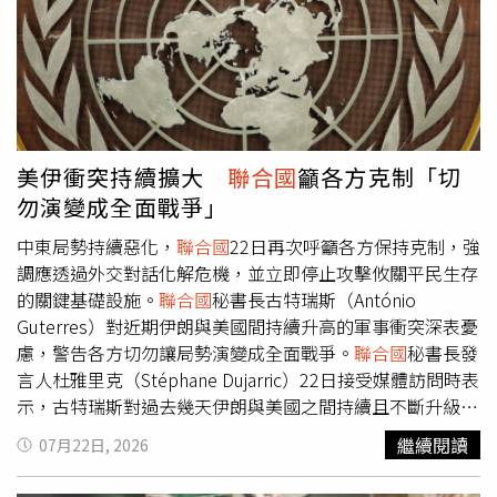
CIA駐站，該設施位於美國駐利雅德大使館內；另1處則位於
伊拉克東部。部分消息人士透露，還有其他CIA設施遭到攻
擊，數量「超過1個、但不到12個。」報導補充，CIA在海
外的設施包括各國主要辦事處，這些機構通常設置於美國大
使館內，並被稱為「駐站」。此外，CIA也維持其他辦公
室、安全屋、後勤中心，以及用於監控或執行其他情報行動
的秘密據點。這些設施的位置都受到高度保密。1名取得相
美伊衝突持續擴大
聯合國
籲各方克制「切
關文件內容、並熟悉內情的地區官員指出，1份西方情報機
勿演變成全面戰爭」
構的內部備忘錄認為，俄羅斯很可能在鎖定海灣地區CIA設
施的行動中扮演角色，但該名官員要求《路透社》不要公開
中東局勢持續惡化，
聯合國
22日再次呼籲各方保持克制，強
文件的確切來源與撰寫機構。2名曾在海灣地區接觸過相關
調應透過外交對話化解危機，並立即停止攻擊攸關平民生存
情報的西方官員，則援引分析人士的說法稱，沙烏地阿拉伯
的關鍵基礎設施。
聯合國
秘書長古特瑞斯（António
遇襲事件可能涉及2架經俄羅斯強化改良的伊朗沙赫德無人
Guterres）對近期伊朗與美國間持續升高的軍事衝突深表憂
機（Shahed）。其中1架無人機穿透了美國大使館外部較脆
慮，警告各方切勿讓局勢演變成全面戰爭。
聯合國
秘書長發
弱的區域，造成破洞，另1架無人機則飛進缺口後爆炸，不
言人杜雅里克（Stéphane Dujarric）22日接受媒體訪問時表
過這起攻擊並未造成傷亡。由於俄羅斯與伊朗長期保持密切
示，古特瑞斯對過去幾天伊朗與美國之間持續且不斷升級的
關係，莫斯科協助德黑蘭發展軍事能力並非新鮮事。但若俄
軍事對抗感到「深切憂慮」，並重申目前最重要的工作，是
繼續閱讀
07月22日, 2026
羅斯進一步協助伊朗精準攻擊高度敏感的CIA設施，顯示俄
讓各方重返外交談判，而非持續透過軍事手段解決問題。
聯
方願意採取更激進的手段，干擾美國在西亞的行動。部分分
合國
指出，這場危機目前已進入第二週，最初衝突焦點集中