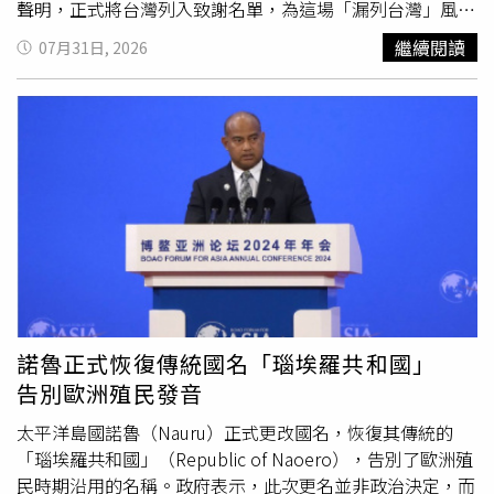
面戰略夥伴關係、簽署《區域全面經濟夥伴關係協定》的高
聲明，正式將台灣列入致謝名單，為這場「漏列台灣」風波
光時刻、友誼之花。《解放軍報》表示，諸多事實證明，南
降溫，但相關事件也引發外界對日本外交考量及高市政府施
繼續閱讀
07月31日, 2026
海是「和平之海、友誼之海、合作之海」，各方都應倍加珍
政處境的討論。熊本強震造成重大傷亡，高市早苗更新感謝
惜。然而，一些菲律賓政客無視大局、罔顧大勢，頻頻與域
名單，正式向台灣及多國表達謝意。（圖／翻攝自X，
外勢力私下勾連，甘當大國博弈棋子，肆意破壞南海穩定態
@takaichi_sanae）高市早苗表示，截至目前為止，日本政
勢。其種種錯誤行徑，嚴重侵蝕各方用心維護的團結合作，
府已收到來自世界各國、地區及國際組織的大量慰問訊息，
只會讓周邊國家更加看清菲方製造海上危險肇事者、破壞地
以及多項具體援助提議，代表日本政府再次向所有提供支持
區穩定責任方的本質。《解放軍報》也放話，「小小寰球，
與協助的各界人士表達誠摯謝意。新版貼文共向來自全球63
有幾個蒼蠅碰壁。我們要奉勸菲方儘早迷途知返，恪守迄今
個國家、地區及國際組織致謝，內容依區域分類。其中亞洲
對中方作出的各項承諾，為穩定雙邊關係作出切實努力。同
包括台灣、大陸、韓國、印度、以色列、菲律賓、越南、土
時，我們也要嚴正警告那些企圖在南海攪亂生事、興風作浪
耳其等；歐洲涵蓋英國、法國、德國、義大利、瑞士、瑞典
的勢力，在維護南海和平穩定的問題上，中方『工具箱』裡
及烏克蘭等20多國；美洲包括美國、加拿大、巴西、墨西
的選項豐富而有力。任何危害中國主權、安全、發展利益的
哥、秘魯等；非洲則有埃及、吉布地；大洋洲包括澳洲及斐
險惡圖謀，都將遭到堅決回應和迎頭痛擊。」《南華早報》
濟。此外，東南亞國家協會（ASEAN）秘書處、中美洲統合
諾魯正式恢復傳統國名「瑙埃羅共和國」
報導補充，大陸外交部7月31日就菲律賓在黃岩島劃設所謂
體（SICA）、歐洲聯盟（EU）、國際勞工組織（ILO）、
聯
告別歐洲殖民發音
「領海基線」發佈聲明。8月1日，中國人民解放軍南部戰區
合國
（UN）、
聯合國
開發計畫署（UNDP）及
聯合國
大學
在黃岩島領海、領空和周邊海空域組織海空聯合演訓。中方
（UNU）等國際組織，也都名列感謝名單。相較之下，高
太平洋島國諾魯（Nauru）正式更改國名，恢復其傳統的
稱，相關舉措與行動是針對當前菲方在南海侵權挑釁行徑的
市早苗30日的首波貼文雖感謝多國領袖及國際組織，並提及
「瑙埃羅共和國」（Republic of Naoero），告別了歐洲殖
嚴正警告，「展示了我維護黃岩島主權和海洋權益的堅定決
南韓總統李在明、法國總統馬克宏、義大利總理梅洛尼等
民時期沿用的名稱。政府表示，此次更名並非政治決定，而