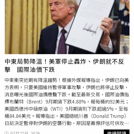
由女性出任秘書長，而這項職位在過去始終由男性擔任。
觀光及商務往來。此次的習魯通話正值美國總統川普
（Donald Trump）對部分巴西輸美商品課徵的25%關稅正
式生效數日後。上週，美國政府又宣布，針對包括巴西在內
的60個貿易夥伴加徵12.5%關稅，理由是這些國家未能充分
打擊強迫勞動問題。巴西官方聲明並未提及美國的關稅措
施，但魯拉向習近平表示，巴西政府「仍致力於市場與貿易
夥伴多元化」。就在此次通話前數小時，魯拉才於《華盛頓
郵報》（The Washington Post）發表評論文章，形容美國
的最新關稅措施是「1項戰略錯誤」，並承諾將尋求替代性
中東局勢降溫！美軍停止轟炸、伊朗就不反
的合作夥伴。事實上，早在6月，魯拉便已將北京視為回應
擊 國際油價下跌
華府政策的核心。當時，美國宣布對巴西商品加徵關稅數小
時後，中國立即宣布解除巴西牛肉口蹄疫（Foot-and-
中東衝突近期有降溫趨勢！根據外媒報導指出，伊朗已向美
mouth disease）限制，進一步擴大巴西牛肉進入全球最大
方表明，只要美國維持暫停軍事攻擊，伊朗也將停止反擊，
市場的機會。魯拉當時感謝中國做出這項決定，並強調：
消息曝光後國際油價應聲下跌。截至最新交易，國際油價指
「我不會哭。如果你不想向我買東西，那就把你的東西留
標布蘭特（Brent）9月期貨下跌4.88%，報每桶約92美元；
著，我會賣給其他人。」中國方面則以更鮮明的政治語言描
美國西德州中級原油（WTI）9月期貨則下跌超過5%，至每
述此次的習魯通話。根據中國官方媒體《新華社》報導，習
桶84.84美元。報導指出，美國總統川普（Donald Trump）
近平指出，近年來，中巴命運共同體建設和兩國發展戰略對
日前決定暫停對伊朗的空襲行動，原因是幕僚評估可供攻擊
接取得積極進展，為促進中巴兩國發展和兩國人民福祉發揮
的軍事目標已逐漸減少，同時憂心美軍武器庫存持續消耗，
繼續閱讀
07月27日, 2026