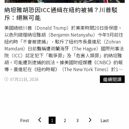
納坦雅胡恐因ICC通緝在紐約被捕？川普駁
斥：絕無可能
美國總統川普（Donald Trump）於美東時間20日掛保證，
以色列總理納坦雅胡（Benjamin Netanyahu）今年9月前往
紐約時「不會被逮捕」，駁斥了紐約市長曼達尼（Zohran
Mamdani）日前聲稱遭荷蘭海牙（The Hague）國際刑事法
院（ICC）認定犯下「戰爭罪」及「危害人類罪」的納坦雅
胡，可能遭到逮捕的說法。據美國財經媒體《CNBC》的報
導，曼達尼在《紐約時報》（The New York Times）於18
日發布的Podcast節目中透露，紐約市法律部門正在討論當
繼續閱讀
07月21日, 2026
納坦雅胡前往紐約出席
聯合國
大會（United Nations
General Assembly）時，是否有可能逮捕他。「我相信納
坦雅胡總理應該出現在海牙，」曼達尼補充：「他是1名已
遭ICC起訴的戰犯。而你會發現，基於他過去多年所造成的
後果，許多人都持有這樣的看法。」對此，川普20日在「真
實社群」（Truth Social）發文回應稱：「班傑明納坦雅胡
First
1
2
3
Last
在美利堅合眾國境內，不會以任何方式、形式、理由遭到逮