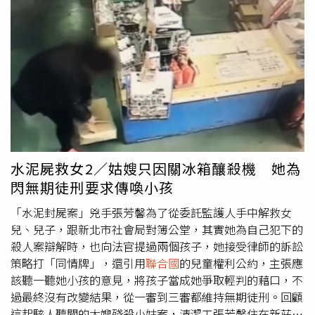
析人士指出，除了俄羅斯之外，幾乎沒有其他國家具備取得
在全球重要能源運輸命脈：荷莫茲海峽（Strait of
這類高度敏感目標情報的能力，也缺乏將此類情報武器化，
Hormuz）的控制權。荷莫茲海峽是全球石油及液化天然氣
用於攻擊美國的動機。前CIA駐站主管兼秘密行動官員霍夫
出口的重要海上航道，對國際能源供應具有關鍵戰略地位。
曼（Daniel Hoffman）就認為，考量到莫斯科與德黑蘭之間
杜雅里克表示：「我們不希望看到局勢再次回到全面戰
緊密的戰略夥伴關係，俄羅斯協助伊朗鎖定CIA設施並不令
爭。」他進一步說明秘書長以及所有相關國家都有責任盡最
人意外，「雙方都希望削弱，甚至消除美國在他們所認定勢
大努力推動外交談判，並特別感謝巴基斯坦積極擔任調停角
力範圍內的影響力。」上週末，外界對俄羅斯可能向伊朗提
色，在其他國家的協助下持續促進對話。戰事除衝擊區域安
供目標定位資料的疑慮進一步升高，原因是約旦境內1處美
全外，也對貿易運輸、人道救援、物流成本造成重大壓力，
國空軍基地遭到攻擊。伊朗以彈道飛彈襲擊基地內的軍營，
同時推升各國燃料及民生物資價格，影響範圍持續向區域外
造成2名美軍士兵死亡。白宮對此拒絕評論，並將相關問題
擴散。杜雅里克表示，古特瑞斯特別關切伊朗境內民用基礎
水泥屍救女2／姑嫂只因關冰箱釀殺機 她為
轉交給CIA，但CIA也拒絕提供回應。此外，伊朗駐
聯合國
代
設施遭受攻擊，包括一座興建中的核能發電廠及海水淡化
閃無期徒刑要求傳喚小孩
表團、俄羅斯國防部，以及沙烏地阿拉伯政府均未回覆《路
廠。他強調：「這類攻擊完全無法接受，必須立即停止。」
透社》的置評要求。
聯合國
重申這場衝突不存在任何軍事解決方案，各方應加快
「水泥封屍案」兇手張芳馨為了從委託監護人手中解救女
外交努力，尋求和平且持久的政治解決方式，杜雅里克指出
兒、兒子，跟新北市社會局對簿公堂，其實她為自己犯下的
未來若要達成任何和平協議，應包括全面恢復國際航行權，
殺人案辯解時，也向法官提過兩個孩子，她接受律師的訴訟
以及保障荷莫茲海峽及周邊海域的航行自由，確保全球能源
策略打「同情牌」，還引用
聯合國
的兒童權利公約，主張應
與商業運輸不受影響。
聯合國
呼籲，各方不得攻擊平民賴以
該聽一聽她小孩的意見，將孩子當成她爭取輕判的藉口，不
生存的重要基礎設施，包括醫院、供水系統等公共設施都應
過最終沒有改變結果，從一審到三審都維持無期徒刑。回顧
受到保護，不該成為軍事攻擊目標，也敦促所有交戰方遵守
這起駭人聽聞的大嫂殘殺小姑案，清潔工張芳馨住在新莊，