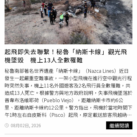
Ervebo疫苗，希望盡快控制疫情，避免公衛危機持續惡
地區和平穩定的必要行動，也是堅定維護國家領土主權和海
化。目前全球規模最大的伊波拉疫情仍是2014年至2016年
洋權益的必要之舉。《解放軍報》續稱，長期以來，在中國
西非疫情，但民主剛果這波疫情不僅已成為史上第二大規
和許多地區國家的共同努力下，南海局勢保持總體穩定。然
模，更因擴散速度異常迅猛、疑似病毒突變及社區感染鏈難
而，一些菲律賓政客為個人骯髒私欲，公然違反《南海各方
以掌握，引發WHO、非洲疾管中心及國際公共衛生專家高
行為宣言》，屢次三番背棄既有共識。從四處鼓噪非法「南
度警戒，後續發展仍備受全球關注。
海仲裁案裁決」，到炮製推出所謂「海洋區域法」企圖以國
內立法形式固化所謂「裁決」；從單方面提交涉南海外大陸
起飛即失去聯繫！秘魯「納斯卡線」觀光飛
架劃界案，到頻繁派遣船隻沖闖黃岩島、慫恿漁船到黃岩島
機墜毀 機上13人全數罹難
潟湖非法作業，「菲方頻繁挑釁滋事，嚴重侵犯中方領土主
權和海洋權益，嚴重干擾南海和平穩定大勢，嚴重掣肘地區
秘魯南部著名世界遺產「納斯卡線」（Nazca Lines）近日
繁榮發展大局。」報導強調，黃岩島是中國固有領土。中國
發生一起嚴重空難事故，一架小型飛機在進行空中觀光行程
對黃岩島的主權，歷史經緯清晰可辨，法理依據鐵證如山。
時突然失事，機上11名外國遊客及2名飛行員全數罹難，共
中國最早發現、命名黃岩島，並對黃岩島進行長期開發和利
造成13人死亡。根據警方與地方政府說明，失事飛機墜落於
用。中國持續、和平、有效地對黃岩島行使主權和管轄權，
普韋布洛維耶荷（Pueblo Viejo），距離納斯卡市約6公
包括1947年當時的中國政府核定和公佈南海諸島新舊名稱
里、距離納斯卡線約12公里。警方指出，飛機於當地時間下
對照表時將其名稱定為「民主礁」，新中國1983年對外公
午1時左右自皮斯科（Pisco）起飛，原定載送旅客飛越納斯
佈「我國南海諸島部分地名」時將其標準名稱定為黃岩島。
卡線，不料起飛數分鐘後即與塔台失去聯繫，並於下午1時
繼續閱讀
08月02日, 2026
《解放軍報》也回顧歷史，菲律賓的領土範圍已由一系列國
20分墜毀，事故原因仍待調查。罹難旅客包括7名義大利
際條約所確定，黃岩島從來不在其中。菲方也曾多次公開承
人、2名德國人及2名西班牙人；正、副駕駛分別為奎利亞爾