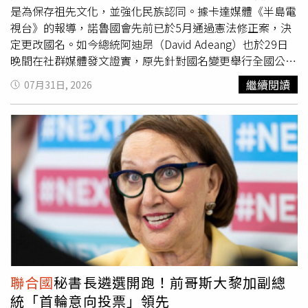
心。」據悉，8月1日解放軍的演習發生在馬尼拉向
聯合國
提
人，但未提及賴清德及台灣，引發不少日本網友留言表示
是為保存祖先文化，並強化民族認同。據卡達媒體《半島電
交黃岩島官方海圖幾天後。在圖中，菲律賓界定了其對黃岩
「妳漏掉賴清德總統了」、「為什麼沒有台灣」、「台灣第
視台》的報導，諾魯國會先前已於5月通過憲法修正案，決
島「領海基線」的主權聲索，以及其12海里領海和24海里
一時間就伸出援手」、「最不該忘記的就是台灣」，相關話
定更改國名。如今總統阿迪昂（David Adeang）也於29日
毗連區的外部界限。這也導致大陸外交部在7月31日譴責菲
題也迅速在日本及台灣社群平台發酵。熊本強震後各界伸
晚間在社群媒體發文證實，原先針對國名變更舉行全國公投
律賓的劃界舉動「非法、無效」，並補充稱「中國堅決反
援，日本重新向國際社會致謝，台灣也在感謝名單之列。
的計畫已經取消，因為這項改名反映的是人民原本就擁有的
繼續閱讀
07月31日, 2026
對，永遠不會接受」。幾週以來，中菲兩國之間的領土緊張
（圖／達志／美聯社）事實上，熊本強震發生後，賴清德第
身分認同，而不是1個需要透過投票尋求認可的新名稱。阿
局勢再度升溫，黃岩島也成為衝突引爆點之一。近年來，中
一時間即透過X以中、日文發文，代表台灣人民向日本災民
迪昂在貼文中指出：「決定不推動公投，是經過深思熟慮後
國透過增加執法巡邏和科學考察，加強了對該島礁的控制。
表達慰問，並表示台灣與日本是患難與共的真朋友，只要日
做出的選擇，因為瑙埃羅並不是一個等待人民接受的新名
北京也公佈了其在2024年劃定的周邊海域領海基線。
方有需要，台灣願意提供必要協助，希望災區早日恢復正常
稱。它本來就是人民的身分，是國徽上的名稱，也是在社區
生活。其後，賴清德、副總統蕭美琴及行政院長卓榮泰也宣
中被使用的語言，而且最重要的是，憲法已經允許使用這個
布，各自以個人名義捐出20萬元協助賑災；外交部同步設立
名稱。」阿迪昂強調，此次更名並非政治行動，而是以文化
震災募款專戶，前總統蔡英文也公開發文表達關懷，民間亦
遺產為核心。他形容這項決定是為了保存「祖先留下的遺
陸續發起募款及物資援助，以實際行動支持日本災區。針對
產」，同時強化「下一代孩子的未來」。該國未來的簡稱將
外界聚焦日本感謝名單是否提及台灣，高雄市長陳其邁表
改為「瑙埃羅」（Naoero），其國民則將被稱為「瑙埃羅
示，日本目前仍全力投入救災工作，全國上下都相當忙碌，
人」（dei-Naoero）。政府為此已經通知國際組織以及其他
此時更重要的是持續提供援助，而非糾結是否出現在感謝名
國家，有關名稱變更的消息，目前相關過渡程序也已經展
單。他認為，朋友之間本就應在遭遇困難時互相扶持，台灣
開。據悉，「諾魯」這個名稱源自歐洲殖民時期。當時島上
聯合國
秘書長遴選開跑！前哥斯大黎加副總
身為國際社會的一員，面對重大天災提供協助，本就是應盡
的原始名稱「瑙埃羅」因為殖民者認為難以發音而被改名，
統「首輪意向投票」領先
的責任。除了外交禮儀引發討論外，據《ETtoday新聞雲》