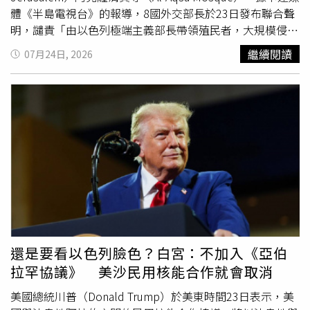
台灣、西藏、新疆及香港等議題。報導補充，巴西如今支持
體《半島電視台》的報導，8國外交部長於23日發布聯合聲
整個南方共同市場與中國展開談判，與其過去長年的立場形
明，譴責「由以色列極端主義部長帶領殖民者，大規模侵入
成鮮明對比。過去10多年來，巴西利亞（Brasilia，巴西首
阿克薩尊貴聖殿」的行為。外交官員強調，這項闖入伊斯蘭
繼續閱讀
07月24日, 2026
都）與布宜諾斯艾利斯（Buenos Aires，阿根廷首都）一直
教第3大聖地的行動，是在以色列警方的保護下進行的。聲
將中國與南方共同市場自由貿易協定，視為本國工業基礎的
明示警：「這些挑釁行動助長仇恨與極端主義，並阻礙根據
威脅，因此努力阻止相關議題列入南方共同市場議程。烏拉
兩國方案推動公正且持久和平的努力。」同時強調，此次升
圭則率先打破這項共識。時任總統波烏（Luis Lacalle
高的局勢是「非法企圖改變耶路撒冷聖地歷史與法律現狀。
Pou）早在2021年便開始推動與中國簽署雙邊自由貿易協
以色列對被占領的耶路撒冷，或其境內的伊斯蘭與基督教聖
定，並與北京共同進行可行性研究，多次批評南方共同市場
地，不具有任何主權。」23日，超過4,200名以色列殖民者
的保護主義，使烏拉圭失去向全球開放的能力。烏拉圭的行
及極右翼團體成員，闖入了阿克薩清真寺的建築群，這是今
動令區域內大型經濟體憂心，因為南方共同市場成立依據的
年規模最大的闖入行動之一，目的是哀悼猶太教一年一度的
《亞松森條約》（Treaty of Asuncion）規定，成員國必須
禁食日「聖殿被毀日」（Tisha B’Av）。據悉，該節日是
共同對外實施統一關稅，並共同與第三方展開貿易談判。巴
為了紀念耶路撒冷第一聖殿和第二聖殿，先後遭新巴比倫帝
西與阿根廷因此警告，若烏拉圭單獨與中國簽署協定，可能
國和羅馬帝國毀滅，而猶太人相信聖殿曾位於穆斯林稱為阿
引發法律及貿易報復措施。巴西官員也擔心，中國商品可能
克薩清真寺、猶太人稱為聖殿山（Temple Mount）的地
還是要看以色列臉色？白宮：不加入《亞伯
先在烏拉圭加工，再享有成員國優惠待遇流入整個共同市
點。以色列極右翼政黨「猶太力量黨」（Jewish Power）
拉罕協議》 美沙民用核能合作就會取消
場，進而從內部削弱關稅同盟制度。因此魯拉展開第3任期
成員、國家安全部長班吉維爾（Itamar Ben-Gvir）也在大量
後，阻止烏拉圭與中國單獨談判成為其首要外交任務之一。
警力戒護下進入該地點。巴勒斯坦官員透露，以色列部隊當
美國總統川普（Donald Trump）於美東時間23日表示，美