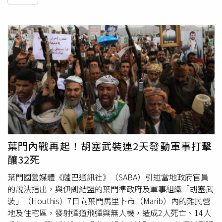
葉門內戰再起！胡塞武裝連2天發動軍事打擊
釀32死
葉門國營媒體《薩巴通訊社》（SABA）引述當地政府官員
的說法指出，與伊朗結盟的葉門準政府及軍事組織「胡塞武
裝」（Houthis）7日向葉門馬里卜市（Marib）內的難民營
地及住宅區，發射彈道飛彈與無人機，造成2人死亡、14人