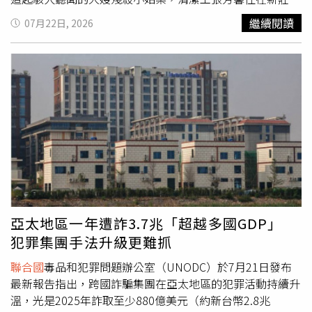
國際人道法，並落實「區分原則」、「比例原則」及「預防
家裡除了丈夫、兩個孩子，還有先生的妹妹葉秀鳳。葉秀鳳
繼續閱讀
07月22日, 2026
原則」，在軍事行動中盡可能降低對平民造成的傷害。
聯合
嫌張芳馨深夜關冰箱太大聲，姑嫂經常吵架，葉秀鳳明知大
國
最後強調，唯有透過外交協商與和平對話，才能真正避免
嫂看她不爽，仍在冰箱貼上「小聲關冰箱門，謝謝」的紙條
中東局勢持續惡化，防止衝突進一步擴大，並減少更多無辜
提醒張芳馨，甚至打電話到張芳馨的娘家，要娘家人勸一
平民受到戰火波及。
勸，種種行為讓張芳馨理智斷線，決定將小姑送上黃泉路。
張芳馨預謀殺人，先買大型膠帶回家，趁葉秀鳳剛洗完澡叫
她到神明桌前面，假裝談事情實則動手殺人，先推倒葉秀
鳳，拿膠帶綑綁口鼻三到四十圈，再拿啞鈴猛敲數葉秀鳳頭
部數十下，後來發現葉秀鳳還沒斷氣再拖進浴室，將她的頭
部浸泡在臉盆內溺死。為了掩藏屍臭味，張芳馨買36包乾拌
水泥砂回家調水，分三天「施工」水泥塚，直到葉秀鳳的公
司老闆得知她沒上班也沒參加路跑活動，報警找到家裡，才
揭露這件水泥封屍案。一審宣判前5天，張芳馨跟葉秀鳳的
亞太地區一年遭詐3.7兆「超越多國GDP」
弟弟達成和解，須在15年內給付400萬元，新北地院以家暴
犯罪集團手法升級更難抓
殺人罪量處無期徒刑，但後來張芳馨和解金一毛都沒付。案
件到了高等法院，張芳馨跟法官說，之前做月薪2萬4的清潔
聯合國
毒品和犯罪問題辦公室（UNODC）於7月21日發布
工，現在又被關，無力支付400萬元。張芳馨為撤銷無期徒
最新報告指出，跨國詐騙集團在亞太地區的犯罪活動持續升
刑，向法院主張應傳喚她小孩。（圖／AI示意圖）辯護律師
溫，光是2025年詐取至少880億美元（約新台幣2.8兆