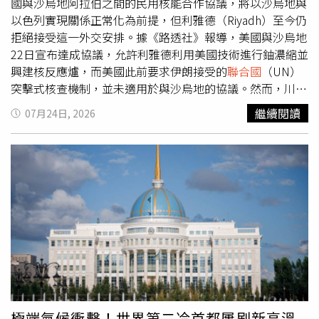
2023年1月首次出訪時，他便前往蒙特維多
天對清真寺入口實施嚴格限制，禁止大量巴勒斯坦朝拜者與
國與沙烏地阿拉伯之間的民用核能合作協議，將以沙烏地與
（Montevideo，烏拉圭首都），試圖說服波烏放棄雙邊自
學生進入，並毆打了數位民眾。對此，聯合聲明呼籲以色列
以色列實現關係正常化為前提，但利雅德（Riyadh）至今仍
由貿易路線。魯拉身邊官員當時甚至形容，烏拉圭的計畫可
「作為占領力量」，立即解除針對阿克薩清真寺所實施的限
拒絕接受這一外交安排。據《路透社》報導，美國與沙烏地
能「摧毀南方共同市場」。為此，巴西提出多項交換條件，
制。與此同時，聲明也要求國際社會「採取堅定立場，迫使
22日宣布達成協議，允許利雅德利用美國技術進行鈾濃縮並
包括恢復跨境基礎建設工程、重新恢復對共同市場發展基金
以色列停止持續違反規定的行為，以及針對耶路撒冷伊斯蘭
興建核反應爐，而美國此前要求伊朗接受的
聯合國
（UN）
的出資，以及承諾停止單方面調降共同對外關稅。最終，波
與基督教聖地所採取的非法措施，並停止對這些聖地神聖性
突擊式核查機制，並未適用於與沙烏地的協議。然而，川普
烏選擇讓步，同意將烏拉圭與中國深化經貿合作的目標，改
的侵犯。」報導補充，以色列於1967年占領東耶路撒冷，
稍晚又宣稱，這項核能協議只有在沙烏地加入由美國斡旋、
繼續閱讀
07月24日, 2026
由南方共同市場整體談判推動。另一方面，巴西製造業界始
並在1980年正式將其吞併。2024年，
聯合國
6大主要機構之
促成多個阿拉伯國家與以色列建立外交關係的《亞伯拉罕協
終強烈反對向中國開放共同市場。2024年，由巴西主要製
一的「國際法院」（International Court of Justice）裁
議》（Abraham Accords）後才會生效，但沙烏地長期以來
造業協會組成的「工業聯盟」領導人曾警告，若與中國簽署
定，以色列占領包括東耶路撒冷在內的巴勒斯坦領土，屬於
拒絕加入該協議，除非協議中包含建立巴勒斯坦國
自由貿易協定，將是1場「災難」。他們表示，產業界早已
非法行為。根據現行歷史安排，阿克薩清真寺由約旦任命的
（Palestinian statehood）的明確路徑。川普23日在「真相
面臨所謂「中國商品入侵」，使總額高達8258億巴西里耳
「耶路撒冷伊斯蘭宗教信託機構」（Jerusalem Waqf）負
社群」（Truth Social）發文表示：「民用核能協議（不會
（reais，約合逾1500億美元）的投資計畫面臨風險。工業
責管理。
有任何濃縮核材料！）……只涉及非軍事用途，例如伊朗和
聯盟協調人、同時也是巴西鋼鐵研究院（Brazil Steel
阿拉伯聯合大公國，以及其他國家目前已擁有的類型。這項
Institute）負責人的洛佩斯（Marco Polo de Mello
協議將獲得批准，但完全取決於沙烏地是否加入備受尊敬且
Lopes）當時形容，中國在部分市場的出口策略具有掠奪
成功的《亞伯拉罕協議》。」他強調，「美國並不反對民用
性，是政府透過虧損價格大量消化過剩產能的結果，「即使
（非濃縮型）核能設施。」白宮新聞秘書李維特（Karoline
沒有自由貿易協定，我們已經身處這場海嘯之中；如果真的
Leavitt）也表示，川普過去曾多次與海灣國家及阿拉伯盟友
簽署協議，你可以想像將發生什麼事。」巴西國家汽車製造
討論，將民用核能協議與《亞伯拉罕協議》掛鉤。如果沙烏
極端氣候衝擊！世界第二冷首都屢刷新高溫