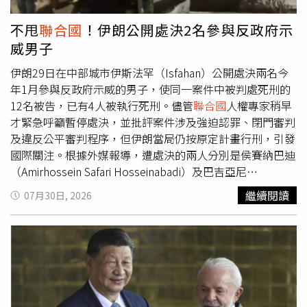
連立場偏保守的《讀賣新聞》民調，都有約七成受訪者表達
西。據悉，由15個成員組成的
聯合國
安全理事會（United
不滿。李世暉認為，高市政府目前最大的問題，在於施政優
Nations Security Council）負責挑選下一任
聯合國
秘書長，
不甩
聯合國
！伊朗公開處決2名參與反政府示
先順序與民眾期待出現落差，過度聚焦國防及保守派關注議
之後再將建議人選提交
聯合國
大會（United Nations
威男子
題，卻未能及時回應民眾最在意的經濟與民生需求；再加上
General Assembly）批准。候選人雖然只需獲得9票支持即
政策修正及溝通不足，使部分原本支持自民黨的選民也難以
可取得出線資格，但同時也必須避免遭到安理會5個常任理
伊朗29日在中部城市伊斯法罕（Isfahan）公開處決兩名今
理解施政方向，導致支持度持續下滑。
事國（簡稱5常）否決。雖然5常皆擁有否決權，但如果其中
年1月參與反政府示威的男子，使同一案件中被判處死刑的
一國對候選人並非完全支持，卻又不希望動用否決權，則可
12名被告，已有4人被執行死刑。儘管
聯合國
人權專家稍早
以選擇棄權。由於擁有否決權的5常，包括美國、俄羅斯、
才緊急呼籲暫停處決，並批評案件涉及強迫認罪、閉門審判
中國、法國及英國，目前都尚未公開表態支持哪位候選人，
及違反公平審判程序，但伊朗當局仍按原定計畫行刑，引發
使外交人士普遍無法預測最終的勝利者。報導補充，聯合安
國際關注。根據外媒報導，遭處決的兩人分別是侯賽納巴迪
理會成員於30日舉行閉門會議，以匿名方式對每位候選人分
（Amirhossein Safari Hosseinabadi）及巴吉亞尼
別投下「鼓勵」（encourage）、「不鼓勵」
（Abolfazl Sepahi Badjiani），29日清晨在伊斯法罕廣場公
繼續閱讀
07月30日, 2026
（discourage）或「無意見」（no opinion）的評價，作為
開執行死刑。兩人均涉及今年1月8日發生在同一廣場的示威
首次「意向性投票」（straw poll）的一部分。據報導，格
事件。伊朗政府指控，示威期間有4名巴斯基民兵及特別部
林斯潘獲得1張「不鼓勵」票及4張「無意見」票。2名外交
隊成員遭殺害，另有縱火、破壞公物等行為，因此將12名年
人士透露，若那張「不鼓勵」票並非來自5常，那這項結果
輕被告判處死刑。在行刑前夕，社群平台已流傳現場正搭建
對格林斯潘而言無疑是好消息。這套秘書長遴選制度於
鐵製絞刑架，大批安全部隊也封鎖廣場，吸引不少民眾聚
1980年代初期建立，目的在於打破僵局。儘管部分國家長
集，部分地區甚至傳出警民短暫對峙。不過，相關畫面尚未
期批評其程序缺乏透明度，但這項機制仍以不同形式沿用至
獲消息來源證實。據了解，同案另外兩名被告已於7月19日