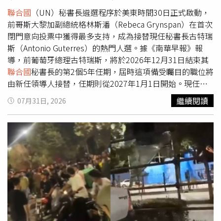
並沿用至今。該地先是在19世紀末被德意志帝國併吞，二戰
報導，政大國際事務學院日本研究學程教授李世暉則認為，
又被大日本帝國佔領，而在戰間期及二戰戰後則由澳洲、紐
聯合國
（UN）秘書長遴選程序於美東時間30日正式啟動，
此事件也可從國際政治角度觀察。他分析，美中高層預計今
西蘭和英國共管，直到1968年才獨立建國。諾魯是全球第3
前哥斯大黎加副總統格林斯潘（Rebeca Grynspan）在首次
年9月舉行峰會，雙方正處於重新調整互動關係的重要時
小的國家，僅次於梵蒂岡城國（Vatican City）與摩納哥公國
閉門意向投票中獲得最多支持，成為接替現任秘書長古特瑞
期，日本在涉台議題上的公開表態勢必更加審慎，高市政府
（Principality of Monaco），人口約12,000人。值得注意的
斯（Antonio Guterres）的熱門人選。據《南華早報》報
第一時間未高調提及台灣，可能是基於外交考量，避免在敏
是，諾魯語，也就是在當地被稱為「瑙埃羅語」（dorerin
導，前葡萄牙總理古特瑞斯，將於2026年12月31日結束其
感時機刺激北京，進一步增加區域外交變數。不過，他強
Naoero）的語言，已被
聯合國
教科文組織（UNESCO）列
聯合國
秘書長的第2個5年任期，屆時這項備受矚目的職位將
調，這屬於學術分析，並非日本政府正式立場。李世暉指
為「極度瀕危」（severely endangered）語言。雖然該語
由新任領導人接替，任期則從2027年1月1日開始。現任
聯
出，熊本震災同時也是高市內閣執政以來最重要的一次危機
言目前仍在社區中使用，但尚未被納入學校正式教育體系。
合國
秘書長古特瑞斯（Antonio Guterres）。（圖／達志／
繼續閱讀
07月31日, 2026
管理考驗。高市政府迅速拍板派遣自衛隊投入救災，初期反
不過，瑙埃羅政府去年已通過1項法案，未來將把瑙埃羅語
美聯社）目前共有4名女性與3名男性角逐接替古特瑞斯的職
應速度較能登半島地震時更快，也獲得部分民眾肯定；但隨
納入學校課程。
位，分別為格林斯潘；前智利總統巴舍萊（Michelle
著物資調度、臨時收容所、組合屋配置及災後重建等問題陸
Bachelet）；前厄瓜多外長及防長、前
聯合國
大會主席埃斯
續浮現，救災表現仍持續受到外界檢驗。他表示，高市內閣
皮諾薩（Maria Fernanda Espinosa）；前阿根廷駐奧地利
成立約9個月以來，支持率已較上任初期下滑約20至25個百
大使、現任國際原子能機構總幹事格羅西（Rafael
分點。除了震災後續處理外，真正衝擊民意的仍是經濟民生
Grossi）、前烏干達常駐
聯合國
代表奧通（Olara
及《皇室典範》修法兩大議題。日本民眾近年飽受通膨壓
Otunnu）、前蓋亞那外長羅德里格斯伯凱特（Carolyn
力，政府雖宣布預計明年4月將食品消費稅由8%調降至
Rodrigues-Birkett），以及前塞內加爾總統薩勒（Macky
1%，但距離實施仍有一段時間，短期內難以緩解生活壓
Sall）。根據投票結果，前3名分別為獲得10張支持票的格
力；另一方面，《皇室典範》修法方向也引發廣泛爭議，就
林斯潘；獲得9張的羅德里格斯伯凱特，以及獲得7張的格羅