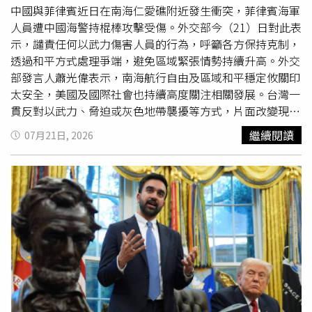
「代理型AI」（Agentic AI），用以精準辨識潛在受害者、
中國與菲律賓近日在南海仁愛礁附近發生衝突，菲律賓海軍
執行社交工程攻擊以及進行加密貨幣洗錢。UNODC指出，
人員遭中國海警持棍棒攻擊受傷。外交部今（21）日對此表
官僚貪腐是推動此類科技犯罪擴張的核心助力，而詐騙產業
示，譴責任何以武力傷害人員的行為，呼籲各方保持克制，
的爆發性成長，更帶動了地下銀行、黑市數據交易等龐大的
透過和平方式處理爭端，避免區域緊張情勢持續升高。外交
周邊犯罪生態系，形成難以根除的非法經濟鏈。針對當前嚴
部發言人蕭光偉表示，南海航行自由及區域和平穩定攸關印
峻形勢，UNODC資深分析師沈仁植（Inshik Sim，音譯）示
太安全，美國及國際社會也持續高度關注相關發展。台灣一
警，跨國犯罪組織的規模與複雜程度已遠超現行執法體系的
貫反對以武力、脅迫或灰色地帶襲擾等方式，片面改變現
應對能力，現有防制機制難以有效遏止此類高科技犯罪。
狀，也不樂見南海局勢持續惡化，甚至演變為軍事衝突。蕭
繼續閱讀
07月21日, 2026
光偉指出，各方應共同維護區域和平與穩定，並遵循國際法
及《
聯合國
海洋法公約》所建立的海洋秩序，以對話取代對
抗，妥善處理爭議。外交部強調，台灣將持續與區域夥伴及
理念相近國家合作，共同維護自由開放的印太地區，並支持
以和平、理性方式化解南海爭端。