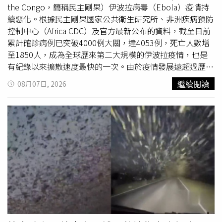
沙烏地對葉門實施的「圍困」；利雅德當時則否認了這項指
the Congo，簡稱民主剛果）伊波拉病毒（Ebola）疫情持
控。
續惡化。根據民主剛果國家公共衛生研究所、非洲疾病預防
控制中心（Africa CDC）及官方最新公布的資料，截至目前
累計確診病例已突破4000例大關，達4053例，死亡人數增
至1850人，成為全球歷來第二大規模的伊波拉疫情，也是
有紀錄以來擴散速度最快的一次。由於疫情發展遠超過歷次
同型病毒疫情，專家更擔憂此次流行的本迪布焦型
繼續閱讀
08月07日, 2026
（Bundibugyo）伊波拉病毒株可能已發生突變，世界衛生
組織（WHO）與非洲疾管中心已著手展開相關研究。疫情
已蔓延民主剛果5個省分，超過三分之二死亡個案發生於社
區，防疫挑戰持續升高。綜合外媒報導，本次疫情於5月15
日正式對外宣布，但研究人員認為病毒其實早已在社區流傳
數月。刊登於《Science（科學）》期刊的研究指出，病毒
最早可能於今年1月、甚至更早就在伊圖里省（Ituri）開始
傳播，研究團隊在1月中旬至5月15日期間便發現超過500起
疑似病例，顯示疫情早已悄悄擴散，只因監測系統未能及時
發現，導致錯失黃金防疫時機。目前疫情已蔓延至伊圖里
省、北基伍省（North Kivu）、南基伍省（South Kivu）、
上韋萊省（Haut-Uele）及喬波省（Tshopo）等5個省分。