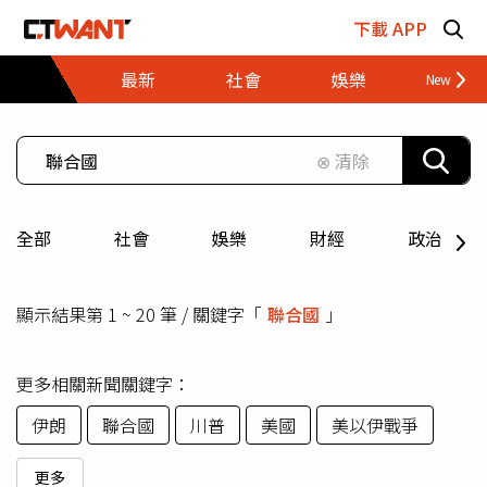
跳至主要內容區塊
下載 APP
最新
社會
娛樂
財經
⊗ 清除
全部
社會
娛樂
財經
政治
顯示結果第 1 ~ 20 筆 / 關鍵字「
聯合國
」
更多相關新聞關鍵字：
伊朗
聯合國
川普
美國
美以伊戰爭
更多