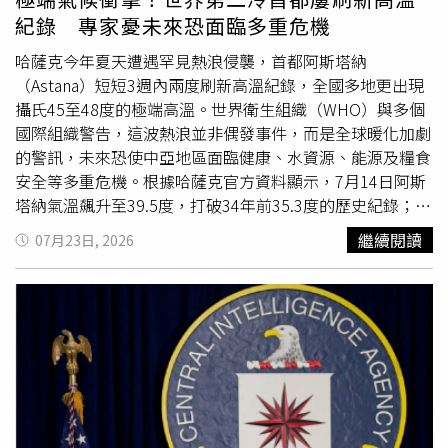
商協會（Anfavea）也認為，汽車產業正投入高成本的電動
地不加入該協議，「這項交易就會取消。」李維特還向白宮
紀錄 專家憂未來恐面臨多重危機
化轉型，此時並非進一步開放市場的適當時機。此外，任何
記者補充：「我們將繼續與沙烏地夥伴進行討論，以完成協
涵蓋整個南方共同市場的談判，仍將面臨巴拉圭這項結構性
議最終定案，並希望很快看到他們加入《亞伯拉罕協
哈薩克今年夏天遭遇罕見熱浪侵襲，首都阿斯塔納
障礙。作為共同市場正式成員，巴拉圭目前仍與中華民國維
議》。」同時她不認為川普在發文後曾與沙烏地王儲沙爾曼
（Astana）短短3週內兩度刷新高溫紀錄，全國多地更出現
持外交關係，而非與北京建交。然而，隨著川普持續擴大貿
（Mohammed bin Salman）通話，但這項要求確實曾在雙
攝氏45至48度的極端高溫。世界衛生組織（WHO）與多個
易攻勢，上述各國的政策盤算開始轉向。今年2月，烏拉圭
方過去的談話中被提出。據悉，美國國會將有90個會期日審
國際組織警告，這波熱浪並非偶發事件，而是全球暖化加劇
總統奧爾西（Yamandu Orsi）率領150人代表團訪問北京，
查這項協議，之後協議才可能正式生效。此外，協議中關於
的警訊，未來恐使中亞地區面臨健康、水資源、能源及糧食
成為美國特種部隊進入委內瑞拉非法綁架馬杜洛（Nicolas
鈾濃縮部分，也將進行為期2年的可行性研究。在川普將核
安全等多重危機。根據哈薩克官方資料顯示，7月14日阿斯
Maduro）後，首位訪問北京的南美洲領導人。中國與烏拉
協議與《亞伯拉罕協議》掛勾之前，沙烏地曾表示，這項協
塔納氣溫飆升至39.5度，打破34年前35.3度的歷史紀錄；6
圭當時共同簽署聯合聲明，呼籲儘速啟動中國與南方共同市
議支持該國能源來源多元化的努力，並包含「最高國際標
月23日也曾測得36.8度，高於1941年創下的36.4度紀錄。
繼續閱讀
07月23日, 2026
場自由貿易協定談判，雙方同時簽署十餘項涵蓋貿易、科技
準」的核安全、核保安以及核不擴散措施。報導補充，阿拉
上週當地氣溫仍維持在36度左右，政府持續透過緊急警報系
及環境等領域的合作文件。此次習近平與魯拉的通話顯示，
伯聯合大公國與巴林在川普1.0任內的2020年，簽署了《亞
統發布高溫警示。熱浪不僅席捲首都，全國西南部最高達44
巴西如今已轉而支持這項倡議。不過，雙方仍特別強調「必
伯拉罕協議》，打破阿拉伯國家長期以來的外交禁忌，成為
度，南部與東南部更出現45至48度高溫。官方預估，高溫
要的彈性」，意味著巴西談判代表未來可能要求對敏感工業
近25年來首批正式承認以色列的阿拉伯國家。隨後，摩洛哥
將持續至7月底，西部及南部仍可能維持35至45度酷熱天
部門設置保護措施。除了經貿議題外，兩位領導人也討論了
與蘇丹也加入了該協議。以色列始終擔憂，沙烏地核能協議
氣。今年夏天，哈薩克南部社群媒體再次瘋傳民眾利用烈日
當前充滿挑戰的國際局勢。雙方對「持續增加的衝突對全球
可能引發西亞地區的核子軍備競賽，因此對川普提出的附帶
曝曬的地面直接煎蛋的影片，也凸顯極端高溫已成為當地夏
糧食及能源安全造成衝擊」表示關切，並指出「對荷姆茲海
條件表示歡迎。以色列總理納坦雅胡（Benjamin
季的新常態。
聯合國
兒童基金會（UNICEF）指出，哈薩克
峽（Strait of Hormuz）及曼德海峽（Bab el-Mandeb）自
Netanyahu）的辦公室23日在聲明中稱：「沙烏地阿拉伯加
近四分之三國土暴露於氣候變遷帶來的健康風險。世界銀行
由航行的限制，正對全球經濟造成傷害」，同時對加薩
入《亞伯拉罕協議》，將會是西亞和平歷史性的一大進
（World Bank）則警告，若缺乏有效調適措施，到2050年