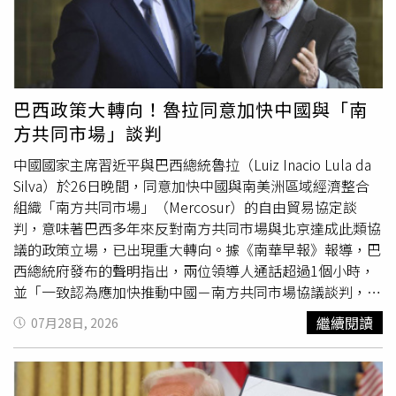
今。該機制也讓缺乏支持的候選人有機會自行宣布退選，雖
遭處決，目前累計有4人伏法，仍有8人面臨死刑。
聯合國
人
然他們並沒有義務這麼做。對此，總部位於比利時布魯塞爾
權專家則於行刑前發表聲明，呼籲伊朗立即停止處決剩餘被
的非營利及非政府組織「國際危機組織」（International
告，由
聯合國
伊朗人權狀況特別報告員佐藤（Mai Sato）領
Crisis Group）駐
聯合國
主任高恩（Richard Gowan）接受
銜的專家團隊指出，12人在同一次閉門審判中被集體判處死
《法新社》（AFP）訪問時表示：「意向性投票可能顯示某
刑，且法院未清楚區分各被告的個別責任，已嚴重違反公平
巴西政策大轉向！魯拉同意加快中國與「南
些候選人根本沒有勝選機會，也能讓他們以較有尊嚴的方式
審判原則。
聯合國
也表示，多數被告遭逮捕時年僅十幾至二
方共同市場」談判
退出競選。若任何1位候選人能夠在票數上取得壓倒性優
十歲出頭，期間疑似遭任意拘留、強迫失蹤及不當對待。專
勢，我會相當驚訝。」雖然前烏干達常駐
聯合國
代表奧通是
家指出，法院定罪主要依據國營電視播放的「認罪影片」，
中國國家主席習近平與巴西總統魯拉（Luiz Inacio Lula da
在最近幾天才宣布參選，但其餘6名候選人已於上週陸續闡
而法院全程採閉門審理，判決內容也未公開。其中一名仍等
Silva）於26日晚間，同意加快中國與南美洲區域經濟整合
述自己的政見，說明為何自己是接替古特瑞斯的最佳人選。
待執行死刑的被告傑貝利（Shervin Bagherian Jebeli），
組織「南方共同市場」（Mercosur）的自由貿易協定談
各候選人均強調，恢復
聯合國
的公信力至關重要。近年來，
甚至在尚未受審前，官方電視已播出其認罪畫面。
聯合國
人
判，意味著巴西多年來反對南方共同市場與北京達成此類協
聯合國
因全球衝突持續、預算短缺，以及美國總統川普
權辦公室統計，今年截至目前已有至少24人因1月示威事件
議的政策立場，已出現重大轉向。據《南華早報》報導，巴
（Donald Trump）的強烈批評，而面臨信任危機與財政困
遭處決。伊朗政府則表示，自去年12月因惡性通膨引爆示威
西總統府發布的聲明指出，兩位領導人通話超過1個小時，
境。從歷史慣例來看，
聯合國
秘書長一職通常依不同地區輪
並擴大為全國反政府抗議以來，共有3117人死亡；但人權
並「一致認為應加快推動中國－南方共同市場協議談判，同
替，但這並非正式規定。若這項傳統得以延續，下一任秘書
團體估計，實際死亡人數可能高達4萬2000人。
聯合國
指
時納入必要的彈性安排。」聲明補充，兩國元首還討論了對
繼續閱讀
07月28日, 2026
長理應來自拉丁美洲及加勒比海地區。來自非洲的薩勒與奧
出，由於資訊受限及網路封鎖，目前仍無法核實平民傷亡的
接兩國國家發展計畫，並再次確認將擴大在戰略及高科技領
通，是目前所有候選人中唯二並非來自拉丁美洲及加勒比海
實際規模。
域的合作，包括人工智慧（AI）、衛星、關鍵礦產加工以及
地區的人選。此外，多個會員國近年也持續呼籲，
聯合國
應
肥料貿易。雙方也宣布達成短期停留免簽證協議，藉此促進