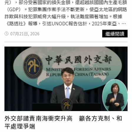
為求二審輕判，上訴主張葉秀鳳已死，張芳馨沒有再犯的可
元），部分受害國家的損失金額，還超越該國國內生產毛額
能性；律師還搬出張芳馨的子女，如果繼續判媽媽無期徒
（GDP）。犯罪集團作案手法不斷更新，使亞太地區的網路
刑，無法早日回歸家庭及社會，即使有機會假釋，也會因為
詐欺與科技犯罪威脅大幅升級，執法難度顯著增加。根據
是無期徒刑，小孩無從預測媽媽何時回家，應改判有期徒
《路透社》報導，引述UNODC報告估計，2025年東亞、東
刑。張芳馨律師團在訴訟策略中引用
聯合國
兒童權利公約。
南亞、澳洲及紐西蘭等地的詐騙損失總額高達883億至1141
繼續閱讀
07月21日, 2026
（圖／報系資料照）高院仍判張芳馨無期徒刑，律師團上訴
億美元（約新台幣2.8兆元至3.7兆元）之間，此金額甚至超
最高法院時，訴訟主張再度提及張芳馨的孩子，既然二審認
越區域內多個國家的國內生產毛額（GDP）。UNODC東南
同張芳馨是未成年子女的主要照顧者，依據
聯合國
兒童權利
亞暨太平洋區域代表珊特（DelphineSchantz）指出，這些
公約，應考量未成年子女最佳利益，高院法官卻沒給張芳馨
犯罪集團的運作模式已走向「企業加盟化」，形成包含洗
小孩表達意見的機會，沒顧到她和子女的生活狀況，也沒提
錢、人口販運、走私與個人資料蒐集的專業分工網絡，各環
及孩童權利的保護，因此二審判決違背兒童權利公約。最高
節彼此串聯並共享非法服務，對國際秩序構成嚴重威脅。此
院合議庭認為，除非兒童是性侵、受虐等刑事案件被害者，
外，犯罪集團的招募對象與據點正向全球擴張，目前東南亞
或者跟兒童監護教養有關的案件，才需要維護他們發表意見
詐騙園區充斥著來自至少80個國家與地區的受害者，許多人
的權利，如果是兒童的父母犯罪，不找孩子出庭陳述並不違
被迫在惡劣環境下進行非法網路詐騙。為拓展新市場，犯罪
法，再審酌水泥封屍案的手法兇殘，最終在2019年駁回張
集團已將觸角延伸至歐美與中東等地，大量招募具備德語、
芳馨的上訴，判無期徒刑定讞。
法語、英語等多國語言能力的人員；即便區域各國加強打擊
詐騙，犯罪集團仍頻繁進行「法律套利」，轉移至東帝汶、
外交部譴責南海衝突升高 籲各方克制、和
太平洋島國或非洲部分地區等管轄鬆散的區域繼續作案。技
平處理爭端
術層面上，詐騙集團正從生成式AI轉向具備自主決策能力的