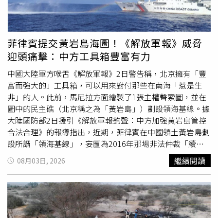
病毒可能發生變異，國際防疫單位高度戒備。面對疫情快速
國官方表示，目前已同步展開空中及地面噴藥作業，希望控
失控，非洲疾管中心宣布全面調整防疫策略，不再只依靠接
制蟲群蔓延。不過，由於蝗蟲主要來自於受保護的自然保護
觸者追蹤，而是改採「挨家挨戶地毯式搜索」，由衛生人員
區，依法不得施用噴灑農藥，因此只能等蟲群飛離保護區後
逐戶訪查是否有民眾出現伊波拉疑似症狀，希望盡快找出潛
才能防治，但農田往往已首當其衝。事實上，早在今年5月
菲律賓提交黃岩島海圖！《解放軍報》威脅
在感染者，切斷社區傳播鏈。專家分析，疫情持續惡化並非
巡查時，相關人員就已發現達吉斯坦北部出現首批孵化蝗
迎頭痛擊：中方工具箱豐富有力
單一因素造成，而是受到病例偵測延誤、疫情監測系統超出
蟲，並提醒地主及農業經營者提前防範。然而，儘管數月前
負荷、部分疫區長期武裝衝突、醫療資源不足，以及目前缺
已發出警告，如今「蝗災」仍全面爆發，當局正持續透過空
中國大陸軍方喉舌《解放軍報》2日警告稱，北京擁有「豐
乏針對本次流行病毒株的疫苗與有效治療方式等多重因素影
中與地面作業，全力阻止災害進一步擴大。
富而強大的」工具箱，可以用來對付那些在南海「惹是生
響，使防疫工作困難重重。民主剛果官方目前也正在調查一
非」的人。此前，馬尼拉方面繪製了1張主權聲索圖，並在
起疑似病例，一名搭船自東北部前往首都金夏沙
圖中的民主礁（北京稱之為「黃岩島」）劃設領海基線。據
（Kinshasa）的乘客途中死亡，相關單位已緊急隔離全船乘
大陸國防部2日援引《解放軍報鈞聲：中方加強黃岩島管控
客並進行採檢，以防疫情進一步向其他地區擴散。疫情也對
合法合理》的報導指出，近期，菲律賓在中國領土黃岩島劃
當地醫療體系造成連鎖衝擊。
聯合國
兒童基金會
設所謂「領海基線」，妄圖為2016年那場非法仲裁「續
（UNICEF）指出，由於民眾害怕感染，不少家長不敢帶孩
命」，並掀起新一輪煽宣炒作。此種充滿挑釁意味的惡劣行
繼續閱讀
08月03日, 2026
子前往醫療院所，導致疫情重災區蒙巴瓦盧
徑，嚴重侵犯中國領土主權，嚴重違反《
聯合國
憲章》《
聯
（Mongbwalu）第一劑麻疹疫苗接種率暴跌69%。為降低
合國
海洋法公約》等國際法，再度暴露出一些菲律賓政客不
死亡率，非洲疾管中心正評估依「同情使用」
斷生事、攪亂南海的醜陋面目。8月1日，中國人民解放軍南
（Compassionate Use）原則，引進抗病毒藥物瑞德西韋
部戰區位黃岩島領海、領空和周邊海空域組織海空聯合演
（Remdesivir）治療重症患者，同時研究是否擴大使用
訓。報導指出，這是針對當前南海局勢及個別域內國家破壞