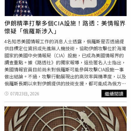
（Gaza）持續惡化的人道危機表示遺憾。魯拉與習近平也
展。」對此，李維特也宣稱，她不清楚納坦雅胡是否曾要求
歐洲及中亞城市因高溫死亡的人數恐增加至目前的3倍。世
再次談及烏克蘭危機「和平之友小組」（Group of Friends
將核協議與更廣泛的《亞伯拉罕協議》掛勾，「據我所知是
界衛生組織歐洲區主任克魯格（Hans Henri P. Kluge）表
of Peace）倡議。這項倡議由中國與巴西於2024年9月在
聯
沒有。」
示，即使是在中度氣候變遷情境下，哈薩克與烏茲別克未來
伊朗精準打擊多個CIA設施！路透：美情報界
合國
（UN）共同發起，目的在於凝聚全球南方（Global
仍將成為中亞熱浪死亡率增幅最大的國家，呼籲各國應在下
懷疑「俄羅斯涉入」
South）國家支持透過政治方式解決俄烏戰爭。雙方表示，
一個夏天來臨前建立完整的高溫健康應變機制。除了健康衝
該倡議未來可望在重啟終結戰爭談判方面發揮重要作用。兩
擊，高溫也使乾旱及森林火災風險持續升高。哈薩克2025
4名知悉美國情報工作的消息人士透露，俄羅斯是否透過提
位領導人同時批評
聯合國
安全理事會（United Nations
年已創下史上最熱一年，全年平均氣溫較氣候平均值高出
供目標定位資訊或先進無人機技術，協助伊朗攻擊位於海灣
Security Council）未能充分回應國際危機，並指出
聯合國
2.98度，超過30度及35度以上高溫日數逐年增加，尤其南
國家的美國中央情報局（CIA）設施，已成為美國情報界的
下一任秘書長將面臨格外艱鉅的國際局勢，雙方承諾將持續
部與西部地區受影響最明顯。氣候暖化也正在加快冰川消失
調查重點。據《路透社》的獨家報導，這些匿名人士指出，
在
聯合國
及金磚國家（BRICS）框架下保持密切協調。
的速度，分析指出自1950年以來，哈薩克冰川已流失14%
美國情報官員目前尚未對俄羅斯可能參與攻擊CIA設施一事
至30%的冰量。雖然目前冰川融化暫時能增加河川水量，但
做出結論。不過，攻擊行動展現出的高效率與精準度，以及
到本世紀末，隨著冰川逐漸耗盡，錫爾河、伊犁河等重要河
俄羅斯長期以來對伊朗提供的技術支援，都可能成為俄方涉
川流量恐大幅下降，進一步威脅整個中亞地區的水資源、能
入戰爭的證據。《路透社》及其他媒體此前曾表示，美國官
繼續閱讀
07月23日, 2026
源與糧食安全。作為全球主要小麥出口國之一，哈薩克若長
員已承認，俄羅斯經常在伊朗攻擊海灣國家的美國資產時，
期遭受高溫與乾旱衝擊，不僅農作物產量、牧草生長及灌溉
提供目標定位及其他形式的支援。然而，美國情報界正在調
用水將受到影響，也可能對整個中亞地區乃至全球糧食供應
查俄羅斯是否協助伊朗攻擊CIA設施一事，此前從未被公開
帶來連鎖效應。
披露。《路透社》報導稱，至少有2個CIA設施在3月遭到攻
擊。其中1處是位於沙烏地阿拉伯首都利雅德（Riyadh）的