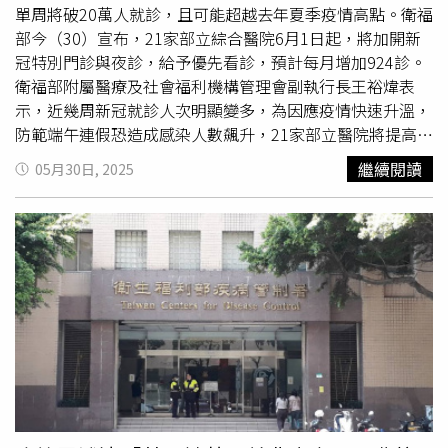
（Paxlovid）45.8萬人份、
莫納皮拉韋
（Molnupiravir）
單周將破20萬人就診，且可能超越去年夏季疫情高點。衛福
9900人份、舒冠效（Xocova錠）5000人份，以及針劑型瑞
部今（30）宣布，21家部立綜合醫院6月1日起，將加開新
德西韋（Remdesivir）20.4萬劑。施打COVID-19疫苗一直
冠特別門診與夜診，給予優先看診，預計每月增加924診。
被認為是預防重症、死亡的方法之一，中華民國防疫學會理
衛福部附屬醫療及社會福利機構管理會副執行長王裕煒表
事長王任賢在報紙投書指出，世界衛生組織（WHO）對
示，近幾周新冠就診人次明顯變多，為因應疫情快速升溫，
COVID-19是否該列入計畫免疫範圍一直沒有推薦。疾管署
防範端午連假恐造成感染人數飆升，21家部立醫院將提高醫
澄清，世衛一直推薦各國持續提供COVID-19疫苗，認為接
療量能做因應，從週日（6／1）起加開COVID-19特別門
繼續閱讀
05月30日, 2025
種仍是防疫重要公共衛生預防措施。針對文中對於疫苗採購
診。王裕煒說明，特別門診包括平日上午及夜診、週六上
分散原則和不良反應經驗有限等質疑，疾管署表示，自
午，預計每個月加開924診，假日和端午連假可至急診就
2023年5月疫情解封後，每年均採購並提供莫德納和
醫。今天起為端午3天連假，今明兩天（5／30、5／31）民
Novavax疫苗供民眾選擇，絕無僅採購莫德納；國內長年針
眾可先至急診掛號，醫院會視情況進行適度分流。王裕煒說
對各類公自費幼兒和成人疫苗早已建置完備的不良事件通報
明，目前防疫物資充足，截至29日全國26家部屬醫院（含
監測機制，並非「經驗有限」。
綜合醫院、精神專科醫院）抗病毒藥共有倍拉維
（Paxlovid）1428人份、
莫納皮拉韋
（Molnupiravir）690
人份、清冠1號125人份；新冠疫苗有402劑；新冠快篩1萬
4486劑；A、B流快篩1萬多劑。若有不足會即時撥補，請民
眾放心。年初受流感疫情影響，急診塞爆，王裕煒說，目前
新冠疫情並沒有造成此狀況，部立醫院提前預作準備，加開
特別門診、從前端分流，避免接下來出現壅塞狀況。也請各