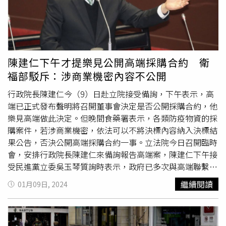
效果有限，決定將其列為「有條件下使用」之藥物，建議醫
療人員審慎使用。曾淑慧強調，目前「
莫納皮拉韋
」及「倍
拉維」皆有庫存，足夠供給醫療院所使用，醫療院所如有需
要，可向各縣市衛生局申請調度。另外，疾管署提到，國內
新冠XBB疫苗迄今已累計接種276.4萬人次，全國接種率
陳建仁下午才提樂見公開高端採購合約 衛
11.36％，65歲以上第1劑及第2劑接種率分別為20.54％、
福部駁斥：涉商業機密內容不公開
1.55％。目前全國尚餘莫德納XBB疫苗約288.9萬劑、
Novavax XBB疫苗約4.8萬劑。因疫情仍未停息，呼籲尚未
行政院長陳建仁今（9）日赴立院接受備詢，下午表示，高
接種新冠XBB疫苗者別輕視疾病威脅，應儘速接種。
端已正式發布聲明將召開董事會決定是否公開採購合約，他
樂見高端做此決定。但晚間食藥署表示，各類防疫物資的採
購案件，若涉商業機密，依法可以不將決標內容納入決標結
果公告，否決公開高端採購合約一事。立法院今日召開臨時
會，安排行政院長陳建仁來備詢報告高端案，陳建仁下午接
受民進黨立委吳玉琴質詢時表示，政府已多次與高端聯繫，
將召開董事會決定是否公開採購合約。他也表示「政府立場
繼續閱讀
01月09日, 2024
也是主張可以公開，我們就盡量跟高端做協商，希望他能公
開，我們很高興看到他願意召開董事會來做決定。」對於行
政院長認同公開高端採購合約一事，衛生福利部疾病管制署