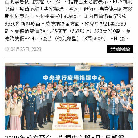
報導中也提到，目前要抵抗這種貓咪的冠狀病毒，治療是唯
苗的緊急使用授權（EUA）。指揮官王必勝表示，EUA到期
一的方式，主要用要是新冠肺炎用的瑞德西韋
以後，疫苗不能再專案製造、輸入，但仍可持續使用到有效
（remdesivir）與抗病毒藥
莫納皮拉韋
（Molnupiravir）。
期限結束為止。根據指揮中心統計，國內目前仍有579萬
雖然瑞德西韋已經在英國被批准得以用在動物身上，但價格
9636劑新冠疫苗。莫德納疫苗方面，幼兒劑型21萬3380
昂貴是其缺點。而
莫納皮拉韋
雖然價格比較便宜，但獸醫協
劑、莫德納雙價BA.4／5疫苗（6歲以上）323萬210劑、莫
會先前提出同意
莫納皮拉韋
使用於動物身上的申請遭到駁
德納雙價BA.4／5疫苗（幼兒劑型）13萬560劑；BNT疫苗
回，這也讓藥物在黑市價格水漲船高。
中，成人劑型仍有5萬7166劑、兒童劑型83萬8610劑、幼
繼續閱讀
04月25日, 2023
兒劑型125萬910劑；Novavax疫苗則有7萬8800劑。指揮中
心發言人羅一鈞表示，EUA期限到期前，我們會輔導業者進
行正式藥證的申請。如果核准期限屆滿，沒有許可證銜接，
也不影響市面上流通的產品，仍可持續使用到有效期限為
止。王必勝表示，EUA到期後，產品已不能專案製造、專案
輸入，但是市面上流通的、買到的，只要注意一件事，就是
上面的有效期限，期限到了就不要再使用。與此同時，指揮
中心尚有Novavax96萬劑疫苗合約、莫德納1500萬劑次世
代疫苗合約，下單後可再2～3周內到貨。對於次世代疫苗，
王必勝表示，如果有新的產品，會進口新的產品，讓脆弱族
群先施打。交貨的期程已經開始談，如疫情再起，施打狀況
比較需要，疫苗進來就會直接打，但若施打情況不理想，則
2020年成立至今 指揮中心擬5月1日解編