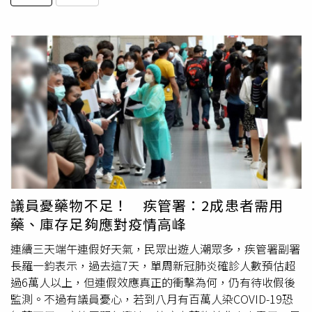
議員憂藥物不足！ 疾管署：2成患者需用
藥、庫存足夠應對疫情高峰
連續三天端午連假好天氣，民眾出遊人潮眾多，疾管署副署
長羅一鈞表示，過去這7天，單周新冠肺炎確診人數預估超
過6萬人以上，但連假效應真正的衝擊為何，仍有待收假後
監測。不過有議員憂心，若到八月有百萬人染COVID-19恐