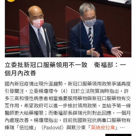
異常等，不要去參加，以免把疾病傳染給別人；未接種疫
苗、長者、幼兒等脆弱族群，都不建議參加大型活動；依照
現行防疫規定，自主防疫和自主健康管理的民眾，需要快篩
陰性才能參加。本土疫情升溫，指揮中心醫療應變組副組長
羅一鈞指出，目前全國專責病房共開設5200多床，隨著疫
情上升，空床率有稍微減少，但仍有6成以上，預期本周會
看到北部地區住院情形增加 ，將隨時針對病床情形做調
整。口服抗病毒藥物方面，羅一鈞指出，過去幾周開立情形
有逐漸下降，但隨著第三波疫情可能升溫，目前倍拉維
立委批新冠口服藥領用不一致 衛福部：一
（Paxlovid）存量為29萬人份，預計可使用152天，
莫納皮
個月內改善
拉韋
庫存是8.1萬人份，預計可使用232天；兩種藥物數量相
當充足，請醫師和民眾不用擔心，如有需要時可能再添購。
國內新冠疫情出現升溫趨勢，新冠口服藥領用政策爭議再度
台大公衛學院教授詹長權日前在臉書發文表示「2022是台
引發關注，立委楊瓊瓔今（4）日於立法院質詢時指出，許
灣瘟疫年」，是一個由Omicron大流行所驅動的台灣瘟疫
多三高和慢性病患者相當擔憂服用藥物與新冠口服藥物有交
年。王必勝表示，詹教授可能都是注意台灣，其實Omiron
互作用，希望政府可以進一步檢討領用政策，並給予第一線
是從去年11月開始影響全世界，「2022是整個世界的瘟疫
醫師更大給藥權限；而衛福部長薛瑞元則對此回應，一個月
年」，如果廣義去看，2020或2021何嘗不是瘟疫年？指揮
內處理改善。楊瓊瓔指出，目前我國新冠抗病毒口服藥物有
中心統計，今年以來本土累計死亡1萬4244例。詹長權認
輝瑞「倍拉維」（Paxlovid）與默沙東「
莫納皮拉韋
」
為，新冠肺炎很可能晉升為台灣第三大死因，僅次於癌症和
（Molnupiravir）2款藥品，但領藥流程與配賦據點不同，