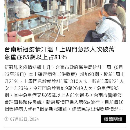
似症狀，建議先戴口罩就醫，由醫師評估是否需進行呼吸道
(Xocova錠)5,000人份，且仍有開口合約可叫貨，配合疫情
傳染病相關篩檢及後續診治。疾管署提醒，相關防疫資訊，
供應。此外，食藥署已與快篩試劑廠商和通路密切聯繫，請
可至疾管署官網「新冠最新防疫專區」（
廠商持續增加生產量，且協調四大超商、連鎖藥局、社區藥
https://gov.tw/gNG ），查詢各縣市衛生局提供之家用快篩
局等通路，針對新冠家用快篩陸續舖貨，各縣市已於本週盤
試劑販售藥局及提供醫用快篩醫療院所名單連結、疫苗接種
點轄內快篩相關販售或提供資訊，公布於衛生局網頁並會持
院所、抗病毒藥劑配置存放點、自主戴口罩建議、快篩陽性
續更新，疾管署亦已於官網設置「新冠最新防疫專區」(
怎麼辦等訊息。
https://gov.tw/gNG )，彙整各縣市衛生局提供之家用快篩
台南新冠疫情升溫！上周門急診人次破萬
試劑販售藥局及提供醫用快篩醫療院所名單連結，也提供疫
急重症65歲以上占81％
苗接種院所、抗病毒藥劑配置存放點、快篩陽性怎麼辦等資
訊，方便民眾查詢。疾管署提醒，雖然新冠病毒感染多為輕
新冠肺炎疫情持續上升，台南市政府衛生局統計上周（6月
症或無症狀，但病程仍有機會發展為中重症，民眾千萬不可
23至29日）本土確定病例（併發症）增加93例，較前1周上
輕忽。除接種疫苗外，生活中仍應持續落實手部衛生及咳嗽
升21％，上周門急診就診計1萬1310人次，較前1周9221人
禮節等衛生好習慣；另65歲以上長者、孕產婦或具慢性病史
次上升23％，今年門急診累計9萬2649人次、急重症995
等具重症風險因子對象，為感染新冠後可能導致併發症之高
例，其中急重症又以65歲以上占81％最多。台南市醫師公
風險對象，出現發燒或咳嗽、流鼻涕、喉嚨痛等疑似症狀，
會理事長賴俊良說，新冠疫情已進入第6波流行，目前每10
建議應先使用快篩，如快篩陽性請儘速就醫，以利醫師及早
個發燒病人就有7個是新冠確診，建議民眾出現發燒情況，
診治並開立口服抗病毒藥物，降低感染後引發併發症或導致
先在家篩檢，減少到診所篩檢等候的時間。針對目前醫院急
繼續閱讀
07月03日, 2024
死亡之風險。
診爆量，他也說，輕症者優先去診所就診，如症狀未改善或
出現重症，診所也會幫忙轉介到醫院看診，避免一窩蜂擠到