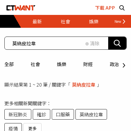
跳至主要內容區塊
下載 APP
最新
社會
娛樂
財經
⊗ 清除
全部
社會
娛樂
財經
政治
顯示結果第 1 ~ 20 筆 / 關鍵字「
莫納皮拉韋
」
更多相關新聞關鍵字：
新冠肺炎
確診
口服藥
莫納皮拉韋
疫情
更多