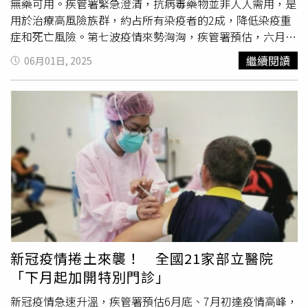
無藥可用。疾管署緊急澄清，抗病毒藥物並非人人需用，是
用於治療高風險族群，約占所有染疫者的2成，降低染疫重
症和死亡風險。第七波疫情來勢洶洶，疾管署預估，六月底
到七月初將到達最高峰，每周會有超過20萬人以上確診。羅
繼續閱讀
06月01日, 2025
一鈞也表示，端午連假期間，天氣不錯，出遊的民眾很多，
但也看到不少人戴起口罩，根據模型，過去七天確診人數將
超過6萬人以上，較前一周4.1萬人，增幅近五成，成長但實
際連假衝擊，仍有待下周監測會更清楚。台北市新黨議員侯
漢廷昨於臉書發文，「衛福部預估未來會有181萬人染疫⋯
寬鬆算算有81萬份藥量，但仍有100萬人沒有藥？」疾管署
緊急澄清表示，上周三5月28日，依疫情資料推估5月底至8
月初的門急診新冠總就診人次可能達到171萬人次，並非
181萬人。再者，並非所有檢驗新冠陽性就醫民眾都需服
用，而是依醫學實證和治療指引用於治療具重症高風險因子
的患者，估計約占所有檢驗新冠陽性民眾兩成。疾管署發言
人羅一鈞。（圖／中國時報記者鄭郁蓁攝）羅一鈞表示，以
新冠疫情捲土來襲！ 全國21家部立醫院
抗病毒藥物目前全國庫存有47萬人，171萬人中的兩成，此
「下月起加開特別門診」
波疫情最多可能32萬人會使用到，若真的不足還有開口合約
可購買。據統計，現有COVID-19口服抗病毒藥物倍拉維
新冠疫情急速升溫，疾管署預估6月底、7月初達疫情高峰，