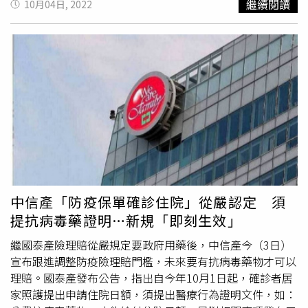
繼續閱讀
10月04日, 2022
心血管疾病。王必勝認為，只要死亡診斷書的甲乙丙丁死因
且兩種藥品對三高、慢性病患者的影響也不同。她指出，如
有出現新冠肺炎，就認定是新冠肺炎死亡；但在歸類十大死
果是三高、慢性病患者或長者，使用默沙東的藥品風險會較
因時，死亡主因是什麼，還需要統計處相關統計，目前還沒
低，但現在藥局可直接領用輝瑞藥品，若要領用默沙東的藥
有資料。
品，則還要透過醫師申請領藥，相當不方便，而且衛福部之
前也承認這是救命藥，會檢討相關流程，只是已經過4、5個
月了，還是得不到答案。楊瓊瓔說，現在就只有兩種救命
藥，領用不一致的問題，已經檢討4個多月都還沒有給答
案，基層醫師快受不了，若病患因為使用三高或慢性病等相
關藥品，必須要用默沙東的抗病毒藥降低風險，醫師卻被要
求寫切結、申請用藥，醫師哪有這麼多時間？這個制度要不
要改？她表示，自己只有一個要求，藥品領用流程要一致，
基層醫師已經很辛苦了，民眾確診也沒有辦法再等了，呼籲
中信產「防疫保單確診住院」從嚴認定 須
衛福部趕快檢討。對於立委質疑，薛瑞元則回應，兩種藥品
提抗病毒藥證明…新規「即刻生效」
使用對象不同，配藥點還是會有所差異；輝瑞的「倍拉維」
都能開，但使用默沙東的「
莫納皮拉韋
」，比較需要再做篩
繼國泰產險理賠從嚴規定要政府用藥後，中信產今（3日）
檢。但他也強調，領藥流程確實可以再做改善，一個月內能
宣布跟進調整防疫險理賠門檻，未來要有抗病毒藥物才可以
做處理。
理賠。國泰產發布公告，指出自今年10月1日起，確診者居
家照護提出申請住院日額，須提出醫療行為證明文件，如：