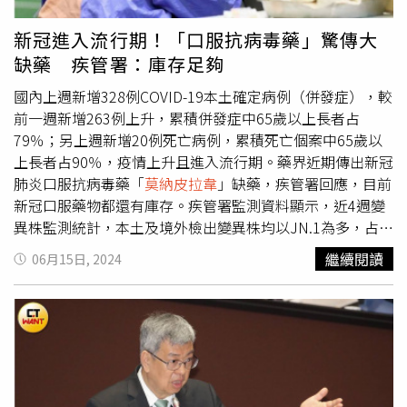
施，但各醫院可以自行規定是否要求民眾入內須戴口罩。
示，截至6月22日國內COVID-19抗病毒藥物之庫存量，瑞德
西韋10萬3523劑，倍拉維23萬759人份及
莫納皮拉韋
8562
新冠進入流行期！「口服抗病毒藥」驚傳大
人份，為提升COVID-19抗病毒藥物可近性，目前除請衛生
缺藥 疾管署：庫存足夠
局依轄內醫療院所需求，適時調撥
莫納皮拉韋
外，亦主動協
助跨縣市/區域之調撥。疾管署強調，積極儲備各項COVID-
國內上週新增328例COVID-19本土確定病例（併發症），較
19抗病毒藥物，因應近期COVID-19疫情上升，已啟動2萬人
前一週新增263例上升，累積併發症中65歲以上長者占
份
莫納皮拉韋
採購作業，預計7月4日抵台，並於7月5日配
79％；另上週新增20例死亡病例，累積死亡個案中65歲以
送至醫療院所，以銜接臨床使用需求。對此，蘇一峰砲轟，
上長者占90％，疫情上升且進入流行期。藥界近期傳出新冠
抗病毒藥物莫拉皮拉韋全國都開不出來，大家問之後才知道
肺炎口服抗病毒藥「
莫納皮拉韋
」缺藥，疾管署回應，目前
全台大缺貨，「衛福部說沒有莫拉皮拉韋，你可以用倍拉維
新冠口服藥物都還有庫存。疾管署監測資料顯示，近4週變
（Paxlovid）啊，可是你看看倍拉維滿滿都是藥物交互作用
異株監測統計，本土及境外檢出變異株均以JN.1為多，占比
清單，臨床上有多少老人家染疫在吃慢性病的藥，拜託做決
分別為64％及59％，近期呈緩降；另KP.2及KP.3的占比則略
繼續閱讀
06月15日, 2024
策的官員不要離第一線這麼遠好嗎？停藥如果中風或心肌梗
升，KP.2的占比分別為10％及22％，KP.3占比皆為9％，持
塞，難道政府要負責任嗎？」
續監測變異株流行趨勢。疫情上升之際，藥界傳出「
莫納皮
拉韋
」、「倍拉維」缺藥和配給速度太慢等問題。對此，疾
管署副署長曾淑慧說明，因應藥物臨床實證最新進展，疾管
署諮詢傳染病防治諮詢會專家，檢視近期發表於國際期刊的
臨床實證資料，以及世界衛生組織與各國診治指引用藥建
議，經衛福部傳染病防治諮詢會建議，基於「
莫納皮拉韋
」