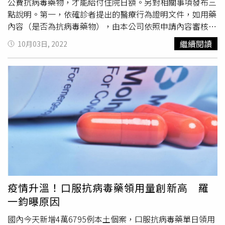
公費抗病毒藥物，才能給付住院日額。另對相關事項發布三
點說明。第一，依確診者提出的醫療行為證明文件，如用藥
內容（是否為抗病毒藥物），由本公司依照申請內容審核判
斷是否比照住院日額來融通給付（僅融通給付一次，第二次
繼續閱讀
10月03日, 2022
再確診者住院日額給付依條款約定辦理）。第二，在集中檢
疫所、防疫旅館施行隔離治療者，需有醫師開立之診斷書為
依據，並提供４４條之確診者隔離治療通知書、解除隔離通
知書。（事故日：係以居家照顧，或隔離治療期間之起隔日
為準。）第三，若屬於確診後三個月被匡列隔離者，隔離費
用將不予理賠。但取得第48條居家隔離通知書者，不在此
限。此外，三種專制新冠肺炎藥物分別是倍拉維
（Paxlovid）、
莫納皮拉韋
（Molnupiravir）、台灣清冠一
號；四種非專制新冠病毒的抗病毒藥物為：瑞德希韋
（Remdesivir）、安挺樂（Actemra）、烴氯奎寧
（Hydreoxychloroquine）、阿奇黴素（Azithrocin）。舉
例來說，包括輝瑞的「倍拉維」（Paxlovid）以及默沙東的
疫情升溫！口服抗病毒藥領用量創新高 羅
「
莫納皮拉韋
」（Molnupiravir），以及公費清冠一號等，
一鈞曝原因
才有比照住院日額融通給付，而自費清冠一號就沒有理賠。
而國泰則在1日的公告中就指出，確診者須有公費抗病毒藥
國內今天新增4萬6795例本土個案，口服抗病毒藥單日領用