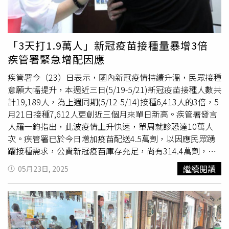
且都有開口合約可交貨補充，各縣市地方政府衛生局並將視
各配置點使用情形即時進行調度管理，請民眾安心。疾管署
表示，國內新冠疫情持續升溫，民眾接種新冠疫苗意願大幅
提升，昨日（5月28日）接種15,332人，刷新春節後2月4日
「3天打1.9萬人」新冠疫苗接種量暴增3倍
單日接種12,132人紀錄，創今（2025）年以來單日新高，
疾管署緊急增配因應
本週近三日（5/26-5/28）新冠疫苗接種人數共計38,115
人，為上週同期（5/19-5/21）接種19,927人的1.9倍。疾管
疾管署今（23）日表示，國內新冠疫情持續升溫，民眾接種
署已於本週一和今日合計增配12.8萬劑疫苗至全國各縣市，
意願大幅提升，本週近三日(5/19-5/21)新冠疫苗接種人數共
並將持續增配以因應民眾接種需求，公費新冠疫苗庫存充
計19,189人，為上週同期(5/12-5/14)接種6,413人的3倍，5
足，尚有308.7萬劑，請民眾踴躍接種。疾管署說明，疫情
月21日接種7,612人更創近三個月來單日新高。疾管署發言
正值快速上升階段，又適逢端午連假民眾旅遊及往來頻繁，
人羅一鈞指出，此波疫情上升快速，單周就診恐達10萬人
增加疫情傳播風險。提醒民眾，假期期間應持續做好自我防
次。疾管署已於今日增加疫苗配送4.5萬劑，以因應民眾踴
護措施，包括隨時勤洗手，出入醫療照護機構、搭乘大眾運
躍接種需求，公費新冠疫苗庫存充足，尚有314.4萬劑，疾
輸、至人潮聚集室內場所等3類場域自主戴口罩，特別是年
管署將依接種狀況，適時機動增配。請年齡滿6個月以上且
繼續閱讀
05月23日, 2025
長或有慢性病民眾，以及生病在家休息盡量避免外出，和符
尚未接種民眾儘早接種，另已接種1劑且間隔6個月(180天)
合接種資格民眾儘快接種疫苗，防範感染。疾管署強調，目
的65歲以上長者等3類高風險對象，應再接種第2劑，提升
前疫苗和抗病毒藥物均儲備足夠，並未「缺藥」，防疫量能
免疫保護力，才能應對此波疫情。羅一鈞說，除增加疫苗配
充裕。最後呼籲民眾，開心放假也要防疫，務必落實打疫
送外，新冠抗病毒藥物亦儲備充足，尚有瑞德西韋20.6萬
苗、戴口罩、勤洗手三撇步，維護自身和他人健康；如有疑
劑、倍拉維46.9萬人份、
莫納皮拉韋
1萬人份，以及舒冠效