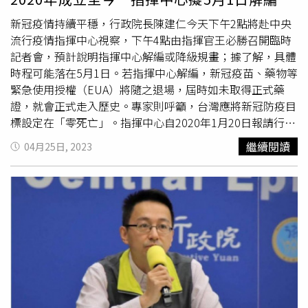
會討論是否延後進口。藥物方面，瑞德西韋尚有9萬5548劑
新冠疫情持續平穩，行政院長陳建仁今天下午2點將赴中央
庫存，可用265天，尚有現貨7萬劑及開口合約4萬劑；倍拉
流行疫情指揮中心視察，下午4點由指揮官王必勝召開臨時
維則又43萬8988份庫存，可用510天，尚有現貨10萬劑開
記者會，預計說明指揮中心解編或降級規畫；據了解，具體
口合約20萬人份；
莫納皮拉韋
則有7萬1212人份的庫存，可
時程可能落在5月1日。若指揮中心解編，新冠疫苗、藥物等
用285天，尚有現貨10萬及開口合約10萬人份。至於清冠一
緊急使用授權（EUA）將隨之退場，屆時如未取得正式藥
號，王必勝說，藥物的EUA只到明年6月底，業者在想辦法
證，就會正式走入歷史。專家則呼籲，台灣應將新冠防疫目
申請藥證中。
標設定在「零死亡」。指揮中心自2020年1月20日報請行政
院核准成立，起初以三級開設；1月23日隨即提升為二級開
繼續閱讀
04月25日, 2023
設，由時任衛福部長陳時中擔任指揮官；同年2月27日再度
提升至最高等級、一級開設，後因陳時中投入台北市長選
舉，2022年7月18日改由衛福部政務次長王必勝擔任指揮
官。據了解，指揮中心向行政院建議5月1日起解編，待今天
下午會議定案後，就會正式宣布。王必勝日前表示，指揮中
心正在盤點最後工作，包括中重症病人的照顧流程、脆弱族
群如何取得藥物、防疫物資分配、民眾衛教等。根據藥事法
第48之2條，一旦指揮中心解編，現有的新冠疫苗（如高端
等）及藥物（如
莫納皮拉韋
、倍拉維等）EUA將同步失效，
須由廠商盡快申請正式藥證，或是主管機關另行訂定EUA終