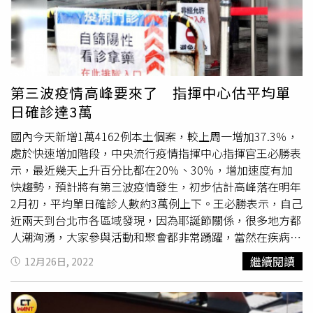
一鈞表示，接下來會要求業者申請正式藥證，食藥署會協助
依照正常流程申請藥證，目前輝瑞抗病毒藥物倍拉維
（paxlovid）已提出正式藥證申請，而默沙東的
莫納皮拉韋
（Molnupiravir）還未提申請，清冠一號也由中醫藥司協助
申請藥證。
第三波疫情高峰要來了 指揮中心估平均單
日確診達3萬
國內今天新增1萬4162例本土個案，較上周一增加37.3％，
處於快速增加階段，中央流行疫情指揮中心指揮官王必勝表
示，最近幾天上升百分比都在20％、30％，增加速度有加
快趨勢，預計將有第三波疫情發生，初步估計高峰落在明年
2月初，平均單日確診人數約3萬例上下。王必勝表示，自己
近兩天到台北市各區域發現，因為耶誕節關係，很多地方都
人潮洶湧，大家參與活動和聚會都非常踴躍，當然在疾病傳
播上會加速；因應本土疫情上升，希望接下來跨年或其他活
繼續閱讀
12月26日, 2022
動，如果是在戶外，建議人潮洶湧、不能保持適當距離時，
應自主配戴口罩，盡量不要飲食。王必勝也提醒，有些對象
不建議參加大型活動，如發燒、呼吸道症狀、腹瀉、嗅味覺