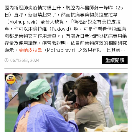
時記者會，衛福部長邱泰源（見圖）出席。（圖／中國時報
記者劉宗龍攝）莊人祥也分享自己高齡9旬母親的經驗，當
國內新冠肺炎疫情持續上升，胸腔內科醫師蘇一峰昨（25
時使用心律調整器、抗凝血劑、心臟病和降血脂藥物，剛好
日）直呼，新冠燒起來了，然而抗病毒藥物莫拉皮拉韋
都是倍拉維的使用禁忌，當時他也認為只能用
莫納皮拉韋
，
（Molnupiravir）全台大缺貨，「衛福部說沒有莫拉皮拉
但經過和醫師討論，由於倍拉維的療效較好，醫師認為只要
韋，你可以用倍拉維（Paxlovid）啊，可是你看看倍拉維滿
慢性病藥物暫停幾天就好，最後開立了倍拉維，讓媽媽順利
滿都是藥物交互作用清單。」有關近日新冠肺炎抗病毒用藥
康復。另外，有部分縣市傳出倍拉維也缺貨，莊人祥強調，
存量及使用議題，疾管署說明，依目前藥物療效的相關研究
國內至少還有3個月用量，今年9月以前還會再來一批。目前
顯示，
莫納皮拉韋
（Molnupiravir）之效果有限，且其藥物
倍拉維已取得藥證，屬於處方用藥，民眾如有自費需求，亦
作用機轉可能引發安全性疑慮，基於藥物療效的科學實證，
繼續閱讀
06月26日, 2024
可請醫師開立處方箋，向該公司通路購買。近期疫情上升，
世界衛生組織（WHO）及我國SARS-CoV-2感染臨床處置指
預估在7月中旬達到高峰。莊人祥指出，這是Omicron第六
引，建議COVID-19感染個案，優先使用瑞德西韋
波疫情，已經超過今年初的第五波的高峰，目前還在上升，
（Remdesivir）和倍拉維（Paxlovid）等藥物，而
莫納皮拉
但預估不會超過去年的第四波。國內上周併發症住院個案約
韋
（Molnupiravir）則列為「有條件下使用」之藥物，於無
800多例，預估在高峰時會達到每周1000多例，至於整體感
法使用倍拉維、瑞德西韋及其他建議藥物時，有條件使用。
染個案，上周健保門急診診斷新冠陽性約9萬人次，到了高
疾管署指出，無法使用倍拉維、瑞德西韋及其他建議用藥之
峰期可能超過10萬人次，提醒高風險病人及早就醫並使用口
個案，包括重度腎功能不全（eGFR <30mL/min）及透析患
服抗病毒藥物。至於口罩令是否可能重啟？莊人祥說，目前
者丶重度肝功能不全（Child-Pugh C 級）、因既有疾病之治
疾管署建議進醫院戴口罩，先前強制戴口罩是因為第五類傳
療藥物與倍拉維嚴重交互作用，但停藥或換藥，具有造成既
染病，但現在已經沒有了，因此不會恢復到過去的強制措
有疾病惡化風險者等，才考慮使用
莫納皮拉韋
。疾管署表