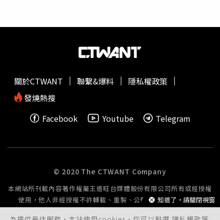
中醫常用的病名書寫，如「外感時疫」其中包含高溫、呼吸
系統、傳染性疾病等，且65歲以上，12歲以下，以及慢性
病、重大傷病、糖尿病、心血管、慢性肝病、慢性腎病等病
患，甚至是未打滿三劑疫苗的民眾都應納入公費適用對象。
柯富揚表示，由於我國中南部地區疫情仍處在高原期，短期
內應不會調整清冠一號的適應對象，這些病患的權益也要
顧，因此國人不用太過擔心。
關於CTWANT
聯繫&爆料
隱私權政策
發燒熱搜
Facebook
Youtube
Telegram
© 2020 The CTWANT Company
本網站所刊載內容著作權屬王道旺台媒體股份有限公司所有或經授權
使用，他人非經授權不許轉載、重製、公開播送或公開傳輸。
知道了，請關閉視窗
為提供最佳服務，本站使用cookies，您可以點選
隱私權政策