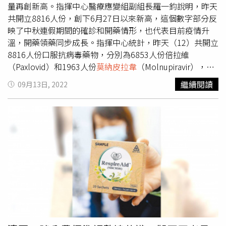
物證明，才會提供給住院日額理賠。以及發布三大說明。
量再創新高。指揮中心醫療應變組副組長羅一鈞說明，昨天
一、 有關「防疫險」確診居家照護期間比照住院，融通給
共開立8816人份，創下6月27日以來新高，這個數字部分反
付住院日額措施（實際依照條款，須有住院事實才符合住院
映了中秋連假期間的確診和開藥情形，也代表目前疫情升
日額理賠），是在前段疫情嚴峻時刻，考量病床醫療量能侷
溫，開藥領藥同步成長。指揮中心統計，昨天（12）共開立
促，為共體時艱，對於確診僅能採居家照護接受診療與用藥
8816人份口服抗病毒藥物，分別為6853人份倍拉維
者，視診療內容採取從寬融通理賠審核方式處理。二、 目
（Paxlovid）和1963人份
莫納皮拉韋
（Molnupiravir），僅
前隨疫情演變且仍然輕症居多（無症狀、輕症達99.5%以
次於今年6月27日的9187人份。羅一鈞說明，目前口服抗病
繼續閱讀
09月13日, 2022
上），且醫療量能已恢復常態水準（專責+負壓病床的空床
毒藥物存量都還有至少2個月以上，請大家不用擔心，後續
率有53.3%），政府政策也日趨開放，同時參酌各家同業融
也會持續添購來補充藥物存量到年底。本土疫情升溫之際，
通措施，故本公司自111年10月1日起受理之賠案，依確診
高中以下校園防疫新制昨（12）上路。指揮中心發言人莊人
者提出的醫療行為證明文件，如用藥內容（是否為抗病毒藥
祥說明，確診者的同班同學如果在上課期間不舒服，目前規
物)，由本公司依照申請內容審核判斷是否比照住院日額來
定是請學校連繫家長，將學生帶回就醫，也會提供快篩，供
融通給付。三、 未來本項融通措施仍會視疫情發展狀況，
學生回到家中使用；學生是否使用快篩，當然是家長要做監
動態檢視與調整。據國泰產保單條款，其法定傳染病綜合保
督，至於通知家長帶回則是學校的責任。至於其他同班同學
險住院日額一天2,000到3,000元，7天下來約1.4萬到2.1萬
和老師，學校都會提供快篩，只要快篩陰性且無症狀就可以
元，國泰產險表示，公司至今僅居家照護視同住院部分就理
上課，老師須透過聯絡簿或LINE群組等方式告知家長學生
賠近20億元，預期到明年4、5月保單結束，可能還需要承
確診訊息，讓家長觀察小孩有沒有症狀，並適時使用快篩，
擔15億至16億元，合計約35億元，且防疫險到8月底累計已
這都需要互相合作進行。如果學生快篩陽性未告知學校，仍
理賠124.9億元。
到校上課，是否會有罰則？莊人祥說明，依照《傳染病防治