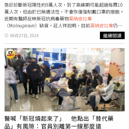
今年1、2月的疫情差不多，不可能回到過去的大規模流行，
急診診斷新冠陽性約9萬人次，到了高峰期可能超過每周10
而是像季節性流感一樣，「以前是大海嘯，現在是小波」。
萬人次，但由於已無適法性，不會恢復強制戴口罩的措施。
至於口罩令是否可能重啟？莊人祥說，新冠肺炎已經不是第
近期有醫師反映新冠抗病毒藥物
莫納皮拉韋
五類法定傳染病，過去強制戴口罩措施已無法源，因此不會
（Molnupiravir）缺貨，莊人祥說明，目前
莫納皮拉韋
仍有
恢復相關規定，但仍建議前往人潮擁擠處戴口罩，各醫院也
8000多人份，雖然今年3月衛福部傳染病諮詢委員會已決議
繼續閱讀
06月27日, 2024
可以自行規定是否要求民眾戴口罩。中國醫藥大學附設醫院
原則上不再採購，但因應使用需求和疫情上升，已完成2萬
感染管制中心副院長黃高彬則建議60歲以上的民眾，在人多
人份採購作業，另有2萬人份的開口合約。不過莊人祥提
或密閉空間，或搭乘大眾運輸工具時，都要把口罩戴好。
到，
莫納皮拉韋
在臨床上和WHO都列為「有條件下使
用」，全球僅日本給予藥證，在台灣仍屬於緊急使用授權
（EUA），今年底就會屆效，待EUA失效或庫存用完後，將
逐漸過渡到其他用藥，例如美國和我國食藥署正在審查倍拉
維（Paxlovid）用於重度腎功能不全及透析患者。莊人祥提
到，
莫納皮拉韋
預防重症效果只有3成多，倍拉維則有7成
多。但臨床上有些醫師或患者擔心倍拉維的交互作用，因此
希望開立
莫納皮拉韋
，莊人祥表示，相信醫師臨床上都有裁
量，疾管署也和醫師公會溝通，未來在病例中加入開立
莫納
皮拉韋
的理由，未來會做評估，讓大家更謹慎開立這個藥
醫喊「新冠燒起來了」 他點出「替代藥
物。疾管署27日舉行「COVID-19抗病毒藥物處置議題」臨
品」有風險：官員別離第一線那麼遠