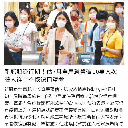
醫院急診。由於5月19日起口罩令全面解除，他說，口罩一
解封，案例就多起來，提醒民眾前往人多地方、公共場合一
定要戴口罩。台南市政府衛生局強調，目前治療新冠肺炎的
藥物儲備充足，診所也都有配發，呼籲落實分級分流並加強
醫院感染管制措施。衛生局前天線上召開「台南市COVID-
19醫療分流與診治專案會議」，邀南區傳染病防治醫療網指
揮官柯文謙及醫師公會、診所協會、台南各大醫院討論相關
配套措施，落實分級分流並加強醫院感染管制措施。柯文謙
表示，疫情上升原因不排除是氣溫上升，導致民眾待在室內
時間拉長，加上口罩令解禁、飛沫傳染機率增加，且不只新
新冠迎流行期！估7月單周就醫破10萬人次
冠疫情，流感及其他呼吸道傳染病染疫機率都大幅提升，生
莊人祥：不恢復口罩令
活回歸常態仍應持續落實戴口罩、肥皂洗手等個人衛生習
慣。會中針對新冠肺炎感染個案，優先使用瑞德西韋
新冠疫情再起，疾管署預估，這波疫情高峰將落在7月中
（Remdesivir）和倍拉維（Paxlovid）等藥物；另，
莫納皮
旬，屆時每周約有1千例中重症住院個案，若包含輕症個
拉韋
（Molnupiravir）因效果有限，為「有條件下使用」藥
案，每周門急診就醫可能超過10萬人次。醫師表示，夏天仍
物，於無法使用倍拉維、瑞德西韋及其他建議藥物時，有條
有疫情上升，這和冠狀病毒不停突變有關，由於人體對新變
件使用，後續將依中央下貨量與各醫院使用情形分配調度。
異株抵抗力較低，就可能二次感染。疾管署長莊人祥表示，
不會恢復強制戴口罩措施，但建議民眾前往人潮眾多場所時