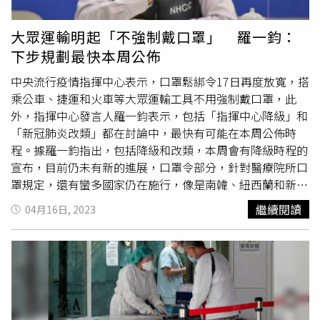
止時間，才能和指揮中心脫鉤。至於目前國內流通的家用快
篩試劑EUA，亦會受到指揮中心解編影響。指揮中心發言人
大眾運輸明起「不強制戴口罩」 羅一鈞：
羅一鈞曾說明，部分快篩試劑EUA到指揮中心解散為止，有
下步規劃最快本周公佈
些則是授權到今年6月；至於市面上現有流通的快篩試劑產
品，在指揮中心解散後，仍可使用到效期結束為止，大多可
中央流行疫情指揮中心表示，口罩鬆綁令17日再度放寬，搭
使用到明年或後年。台大公衛學院教授詹長權認為，指揮中
乘公車、捷運和火車等大眾運輸工具不用強制戴口罩，此
心解編後需持續監控疫情，由於目前已經停止大量篩檢，建
外，指揮中心發言人羅一鈞表示，包括「指揮中心降級」和
議比照國外啟動「廢水監測」，有助於在疫情重新升溫時及
「新冠肺炎改類」都在討論中，最快有可能在本周公佈時
早發現；並持續針對住院及重症感染者檢測病毒株，以了解
程。據羅一鈞指出，包括降級和改類，本周會有降級時程的
社區內感染情形。詹長權指出，在全面且積極善用有效充足
宣布，目前仍未有新的進展，口罩令部分，針對醫療院所口
的篩檢試劑、疫苗、抗病毒藥的前提下，應將台灣新冠防疫
罩規定，還有蠻多國家仍在施行，像是南韓、紐西蘭和新加
目標設定在「零死亡」，目前不僅歐美國家，新加坡等亞洲
坡等地，若疫情持續穩定，目前規劃口罩規定納入醫療院所
繼續閱讀
04月16日, 2023
國家都已達成；既然已經知道國內染疫死亡的多為慢性病
和機構常規化指引。羅一鈞表示，如果把醫療院所戴口罩納
患、未接種疫苗者，務必採取行動，針對該族群積極預防感
入指引，未來指揮中心如果解編的話，還是可以由主管機關
染、及早治療，國內應該很快就能達成「零死亡」。
視需要訂在指引中，短期內不會鬆綁醫療院所、救護車的口
罩規定，目前主要管理部會還有衛福部、內政部和退輔會，
後續還是會有相關討論，時程上5月份會再進一步討論。至
於新冠抗病毒藥物和清冠一號，初步降級後仍維持公費，羅