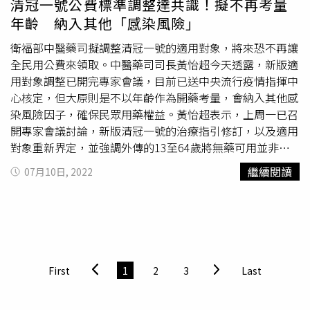
清冠一號公費標準調整達共識！擬不再考量
法》有罰則，因此希望學校和家長配合；如果快篩陽可以請
年齡 納入其他「感染風險」
隔離假在家休息，家長也可以請防疫假，請家長務必配合。
衛福部中醫藥司擬調整清冠一號的適用對象，將來恐不再讓
全民用公費來領取。中醫藥司司長黃怡超今天透露，新版適
用對象調整已開完專家會議，目前已送中央流行疫情指揮中
心核定，但大原則是不以年齡作為開藥考量，會納入其他感
染風險因子，確保民眾用藥權益。黃怡超表示，上周一已召
開專家會議討論，新版清冠一號的治療指引修訂，以及適用
對象重新界定，並強調外傳的13至64歲將無藥可用並非事
實，只是會重新修訂治療指引，以感染風險為主要考量，不
繼續閱讀
07月10日, 2022
再由年齡進行認定。不過黃怡超說，目前決議內容還在由指
揮中心核定，不便對外透露太多進度，可以確定的是，新版
清冠一號的公費適用對象，在7月15日之前都不會進行調
整。中華民國中醫師公會全國聯合會理事長柯富揚指出，由
於清冠一號屬於中藥，用法與療效都與西藥的Paxlovid、
莫
納皮拉韋
差很多，因此不應用西藥的思維，來訂定清冠一號
First
1
2
3
Last
的適用對象，否則可能會有不少適用清冠一號的民眾，面臨
無藥可用的窘境。柯富揚說，訂定清冠一號適應症時，應用