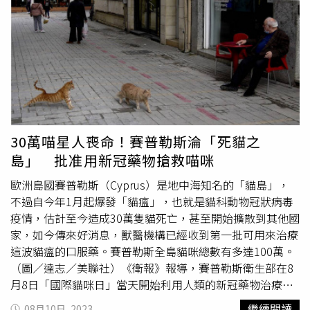
晚間表示，辦理各類防疫物資之採購案件，包含疫苗、藥
品、防疫器材與裝備等各項防疫物資，若無特別簽訂商業保
密條款，原則上均依「政府採購法」第61條辦理決標公告。
依照採購法第61條、政府採購法施行細則第84條規定，在
特殊情況下，若決標內容涉及「商業機密」，機關得不將決
標內容納入決標結果公告，及對各投標廠商書面通知。因此
辦理各項防疫物資如COVID-19疫苗、猴痘疫苗，及COVID-
19用藥瑞德西韋（Remdesivir）、
莫納皮拉韋
（Molnupiravir）等採購，涉及商業保密條款者，皆依此項
30萬喵星人喪命！賽普勒斯淪「死貓之
規定辦理。疾管署也認為，今日在立法院質詢時，未能第一
島」 批准用新冠藥物搶救喵咪
時間傳達正確資訊，對於已將未刊登的決標資料（內容僅包
括公告標案案號、開標時間、決標日期、登入日期）傳送至
歐洲島國賽普勒斯（Cyprus）是地中海知名的「貓島」，
工程會電腦資料庫，誤認即屬決標公告之意，深感抱歉。
不過自今年1月起爆發「貓瘟」，也就是貓科動物冠狀病毒
疫情，估計至今造成30萬隻貓死亡，甚至開始擴散到其他國
家，如今傳來好消息，獸醫機構已經收到第一批可用來治療
這波貓瘟的口服藥。賽普勒斯全島貓咪總數有多達100萬。
（圖／達志／美聯社）《衛報》報導，賽普勒斯衛生部在8
月8日「國際貓咪日」當天開始利用人類的新冠藥物治療染
疫貓隻，獸醫機構也證實已經收到首批抗新冠藥物。報導也
繼續閱讀
08月10日, 2023