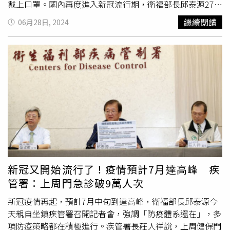
戴上口罩。國內再度進入新冠流行期，衛福部長邱泰源27日
表示，「防疫體系還在」，因應新冠疫情上升，正積極進行
繼續閱讀
06月28日, 2024
4大策略，包括密切監測國內外疫情、強化防疫物品儲備和
調度、訂定相關指引、加強衛教以及醫療院所合作。邱泰源
指出，已提供300萬劑家用快篩試劑供基層醫療院所發放，
並積極儲備新冠抗病毒藥物。莊人祥說明，國內瑞德西韋庫
存量尚可使用159天，倍拉維96天、
莫納皮拉韋
17天，並已
完成2萬人份
莫納皮拉韋
採購，預計7月4日抵台。莊人祥提
到，
莫納皮拉韋
預防重症效果較倍拉維差，目前被列為「有
條件下使用」，全球僅日本給予藥證，在台灣仍屬緊急使用
授權（EUA），今年底就會屆效。待EUA失效或庫存用完
後，
莫納皮拉韋
將逐漸過渡到其他用藥，例如美國FDA和我
國食藥署正在審查倍拉維用於重度腎功能不全及透析患者。
莊人祥表示，這是Omicron第6波疫情，已經超過今年初的
新冠又開始流行了！疫情預計7月達高峰 疾
第5波高峰，目前還在上升，但預估不會超過去年的第4波疫
管署：上周門急診破9萬人次
情。國內上周新冠併發症個案共817例、健保門急診新冠陽
性約9萬人次，預估會在7月中旬達到疫情高峰，屆時每周併
新冠疫情再起，預計7月中旬到達高峰，衛福部長邱泰源今
發症個案超過千例，包含輕症在內，可能超過10萬人次就
天親自坐鎮疾管署召開記者會，強調「防疫體系還在」，多
醫。台大醫院小兒感染科醫師李秉穎預估，這一波疫情應和
項防疫策略都在積極進行。疾管署長莊人祥說，上周健保門