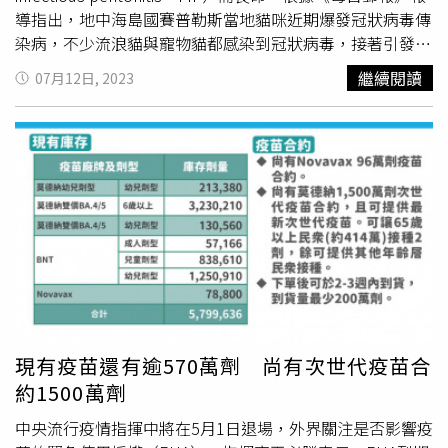
咪。（圖／翻攝自推特）
導指出，地中海島國賽普勒斯當地貓咪近期爆發冠狀病毒傳
染病，不少流浪貓與寵物貓都感染到冠狀病毒，接著引發貓
傳染性腹膜炎而喪命。截至目前為止，死亡的貓咪數量已經
繼續閱讀
07月12日, 2023
達到30萬隻之多。為了減緩病毒的傳播，目前許多染疫的寵
物貓被送到醫院進行隔離，而也有當地獸醫與志願者開始幫
流浪貓開始義診、治療。動保團體賽普勒斯貓爪、賽普勒斯
動物之聲負責人阿吉奧馬米蒂斯（Dinos Agiomamitis）表
示，目前發現的病症有發燒、腹部腫脹、體虛、攻擊性強化
等現象，而在這波疫情中，島上有將近三分之一的貓咪死
亡，在此之前，賽普勒斯當地貓咪數量大約有一百萬隻左
右。當地獸醫調查報告也顯示，這波疫情是從1月份開始，
當時首都科西亞爆發疫情，大約僅花費3至4天的時間，整個
賽普勒斯都出現疫情。而愛丁堡大學貓科動物醫學專家岡摩
爾教授（Danièlle Gunn-Moore）也表示，這波疫情似乎也
影響到黎巴嫩、以色列與土耳其當地的貓科動物。岡摩爾教
現有疫苗還有逾570萬劑 尚有次世代疫苗合
授教授表示，如果這波疫情傳播到英國的話，勢必會對英國
約1500萬劑
當地貓科動物產生浩劫，這會讓十分愛貓的英國人面臨到心
碎的結局。他認為，應該要認真看待賽普勒斯當地的疫情。
中央流行疫情指揮中將在5月1日退場，外界關注是否影響疫