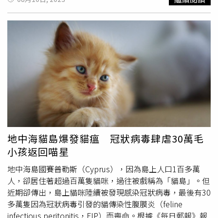
引述政府獸醫服務主任皮畢斯（Christodoulos Pipis）說
法，目前清點出500箱藥物，總共有8萬粒藥丸可用於治療
這一波感染貓冠狀病毒。據統計，賽普勒斯全國有150萬隻
貓，貓咪數量多於居民，也是目前已知最古老的家貓發源
地，每年吸引不少愛貓的遊客到訪，不過報導指出，今年1
月當地卻爆發因冠狀病毒引發的「貓傳染性腹膜炎」
（Feline infectiousperitonitis, FIP），疫情短短3、4個月內
就蔓延到全島，過往的貓島如今成了「死貓之島」。目前當
地已知有超過30萬隻貓咪而喪命，且有證據顯示，疫情已蔓
延到土耳其、黎巴嫩和以色列。獸醫指出，病毒雖然不會傳
給人類，但在貓咪之間的傳染力超強，貓咪感染FIP的症狀
包括發燒、不正常腹部腫脹、體力下降、敵意增加，通常影
地中海貓島爆發貓瘟 冠狀病毒肆虐30萬毛
響幼貓，不會傳染人類。據悉，貓冠狀病毒在60年代出現，
小孩返回喵星
通過接觸染疫貓隻的糞便傳播，過去一般只在貓舍發現集體
感染，雖然先前在英國、美國、希臘和台灣都發生過「貓
地中海島國賽普勒斯（Cyprus），因為島上人口1百多萬
瘟」，值得注意的是，貓冠狀病毒與新冠病毒無關，也沒有
人，卻居住著超過百萬隻貓咪，過往被戲稱為「貓島」。但
傳染給人類的風險，但由美國默沙東藥廠研發的新冠病毒口
近期卻傳出，島上貓咪陸續被發現感染冠狀病毒，最後有30
服藥「
莫納皮拉韋
」（Molnupiravir）已經被證實可用於治
多萬隻因為冠狀病毒引發的貓傳染性腹膜炎（feline
療「貓傳染性腹膜炎」。賽普勒斯准用「新冠藥物」救貓
infectious peritonitis，FIP）而喪命。根據《每日郵報》報