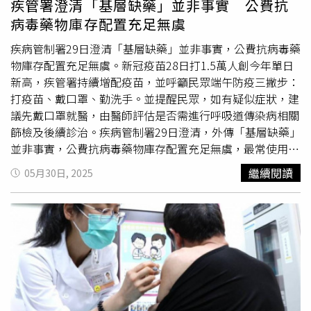
疾管署澄清「基層缺藥」並非事實 公費抗
院協調及垂直整合當地醫療量能，調配急性病床和加護病
病毒藥物庫存配置充足無虞
房，協助減輕醫學中心和重度級急救責任醫院急診壅塞情
形。衛福部呼籲民眾接種疫苗，保護自己和家人的安全，加
疾病管制署29日澄清「基層缺藥」並非事實，公費抗病毒藥
強落實個人防疫，保持勤洗手、遵守咳嗽對應禮節，建議在
物庫存配置充足無虞。新冠疫苗28日打1.5萬人創今年單日
醫院診所、長照機構、大眾運輸工具及人潮聚集所等，都應
新高，疾管署持續增配疫苗，並呼籲民眾端午防疫三撇步：
佩戴口罩，如身體有發生異狀，除佩戴口罩，可至本部所屬
打疫苗、戴口罩、勤洗手。並提醒民眾，如有疑似症狀，建
醫院或鄰近合約診所就醫，降低群體感染風險，做好防疫工
議先戴口罩就醫，由醫師評估是否需進行呼吸道傳染病相關
作。
篩檢及後續診治。疾病管制署29日澄清，外傳「基層缺藥」
並非事實，公費抗病毒藥物庫存配置充足無虞，最常使用的
第一線口服抗病毒藥物倍拉維尚有45.8萬人份，全國配置點
繼續閱讀
05月30日, 2025
逾1,500家；另有第二線藥物
莫納皮拉韋
9,905人份、舒冠效
（Xocova錠） 5,000人份，全國配置點分別為390家及76
家；注射用的瑞德西韋亦有庫存20.4萬劑，存量充裕，存放
全國醫院逾180家，相關藥物供應及處方領藥均無缺口。此
外，屆效藥品均會依規定回收銷毀、不會繼續使用，目前庫
存倍拉維效期最短至10月底、最長至明（2026）年9月；
莫
納皮拉韋
最短至明年2月、最長至明年7月；舒冠效至後
（2027）年2月；瑞德西韋最短至11月、最長至後年5月，