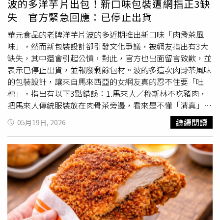
波的多洋芋片出包！新口味包裝遭網指正3缺
法工作、非法仲介及治安風險。移民署將持續掃蕩不法網
失 官方緊急回應：已停止出貨
络，深入追查非法雇主舆仲介，並加強溯源打擊此類不法集
華元食品的老牌洋芋片波的多近期推出新口味「肉骨茶風
團，展現嚴正執法決心，以維護社會秩序及保障合法移工工
味」，然而新包裝設計卻引發文化爭議，被網友指出有3大
作權益。移民署也提醒，雇主聘僱外籍人士前，應依法申請
缺失，其中還會引起公憤，對此，官方也出面留言致歉，並
聘僱許可，並確實留意相關居留證件真偽，相關資訊可至移
表示已停止出貨，並報廢剩餘包材。波的多這次肉骨茶風味
民署晶片居留證資料查詢網站查詢(網址
的包裝設計，讓來自馬來西亞的女網友真的忍不住要「吐
https://niaicinfo.immigration.gov)。若非法聘僱未經許可之
槽」，指出有以下3點錯誤：1.馬來人／穆斯林不吃豬肉，
外籍人士工作，依就業服務法規定，最高可處新臺幣75萬元
把馬來人傳統服裝放在肉骨茶旁邊，看來是不懂「清真」為
罰鍰；非法媒介外籍人士工作者，最高可處新臺幣50萬元罰
何物2.肉骨茶加香菜，跟火鍋加芋頭一樣無法接受3.把
鍰；意圖營利從事非法仲介者，最重可處3年以下有期徒
繼續閱讀
05月19日, 2026
SG（新加坡）魚尾獅加進來，這絕對會引起MY（馬來西
刑、拘役或併科新臺幣120萬元以下罰金，切勿心存僥倖，
亞）人的公憤（肉骨茶和胡椒湯是不一樣的）貼文一出立即
以身試法。
引發熱議，波的多
蚵仔煎
洋芋片官方小編也在底下留言致
歉，表示：「謝謝你在設計的回饋，我們上週接到訊息時，
已停止出貨並報廢剩餘包材，我們與設計公司後續會加強在
文化上的敏感度與正確性。」官方的回應讓許多網友都持正
面態度，提到「天啊
蚵仔煎
你真好」、「小編救火好及
時」、「所以有買到第一版包裝的你各位，不要把袋子丟