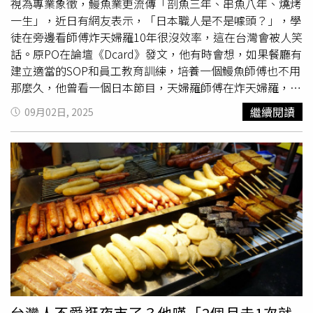
來了」笑壞全場。
視為專業象徵，鰻魚業更流傳「剖魚三年、串魚八年、燒烤
一生」，近日有網友表示，「日本職人是不是噱頭？」，學
徒在旁邊看師傅炸天婦羅10年很沒效率，這在台灣會被人笑
話。原PO在論壇《Dcard》發文，他有時會想，如果餐廳有
建立適當的SOP和員工教育訓練，培養一個鰻魚師傅也不用
那麼久，他曾看一個日本節目，天婦羅師傅在炸天婦羅，學
徒只能站旁邊看，一看就是10年。原PO批，這很浪費時
繼續閱讀
09月02日, 2025
間，師傅直接教就好，把每個流程寫清楚，不是才有效率
嗎？「連日本人都不贊同這種學徒制了，還有人護航，要判
斷食材要怎麼炸要花十年工夫？鬼才相信，如果是台灣人煎
蚵仔煎
、滷豬腳、煮牛肉麵要學十年，早就被笑死了，但是
日本人學炸天婦羅要花十年，突然就變成職人精神了？」此
文一出，不少網友紛紛留言「本來就是一種噱頭、廣告，什
麼職人匠人都是如此」、「老一輩騙年輕人做牛做馬的把
戲」、「越沒門檻越沒難度的工作都這樣，自己花一輩子學
的東西，可能幾天就教完了，有夠可悲」、「我到現在做了
15年學生，我也算是一種讀書職人」，不過也有人認為，日
本人做事講求態度不是效率，這是台灣人不懂的。一名日本
網友近日也表示，壽司職人要先洗碗2年、做飯3年，到第5
台灣人不愛逛夜市了？他嘆「2個月去1次就