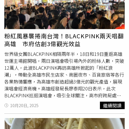
《經理人》雜誌報導，華元董事長郭耀鵬透露，當年看到市
面上牛排口味洋芋片銷售成績亮眼，於是團隊決定開發日式
風味新品。他們選定日本的廣島燒作為靈感來源，但考量當
時台灣消費者對該料理較為陌生，遂決定將名稱命名為「
蚵
仔煎
」，兩者味道相近，也更容易讓消費者接受。這則揭露
粉紅風暴襲捲南台灣！BLACKPINK兩天唱翻
真相的冷知識，無意間喚起民眾對經典零食背後命名巧思的
高雄 市府估創3億觀光效益
關注，也讓人重新審視許多陪伴成長的食品名稱背後，或許
藏著不為人知的故事。
世界級女團BLACKPINK相隔兩年半，18日和19日重返高雄
世運主場館開唱，兩日演唱會吸引場內外的粉絲人數，突破
12萬人，此波BLACKPINK再訪高雄所掀起的「粉紅浪
潮」，帶動全高雄市民生店家、商圈夜市、百貨旅宿等各行
各業熱情響應，為高雄市創造超過3億元的觀光產值，展現
演唱會經濟商機。高雄經發局長廖泰翔20日表示，此次
BLACKPINK巡迴演唱會，吸引全球關注，高市府跨局處協
力整合，落實陳其邁市長「將粉絲擺在C位」的理念，要帶
繼續閱讀
10月20日, 2025
給歌迷朋友最體貼難忘的演唱會體驗。從文化局與主辦單位
理想國合作「LIGHT UP高雄IN PINK」點亮粉紅話題，捷運
左營站設置的歡迎打卡牆，中央公園商圈舉辦的前夜祭「K-