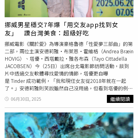
的，啊就沒有垃圾桶，是誰要去邊走邊吃」、「主要是夜市
小吃變成外國口味，加上有些衛生條件真的不行，百姓在疫
情後衛生觀念多少都有改變」、「夜市髒臭，都過多少年
挪威男星穩交7年爆「用交友app找到女
了，從來沒有要改善」、「我不如去賣場地下街餐廳吃，夏
友」 讚台灣美食：超級好吃
天有冷氣，也不會有汽機車廢氣與亂鑽，但偶爾還是會。心
血來潮逛一下，只不過現在幾乎都買回去，邊吹冷氣邊
挪威電影《關於愛》為導演豪格魯德「性愛夢三部曲」的第
吃」。針對夜市的話題，財經專家游庭皓先前曾分析，近年
二部，兩位主演安德莉雅‧布萊恩‧霍維格（Andrea Bræin
全台消費型態改變，從室外轉往室內消費，今年就陸續有多
HOVIG）、塔優‧西塔戴拉‧雅各布森（Tayo Cittadella
家購物中心開幕，包括誠品生活台南、大巨蛋商場、新光三
JACOBSEN）今（25日）出席台北電影節訪問活動，談到
越台南小北門、台南三井outlet二期等等，商場不只能夠躲
片中透過交友軟體尋找愛情的情節，塔優更自曝
太陽、躲雨，還可以遛小孩，車子也撞不到，因此街頭逛
是 Tinder 成功範例，「我和現任女友從2018年就在一起
街、逛夜市的人越來越少。
了。」安德莉雅則笑說雖然自己沒用過，但看到塔優的例子
也讓她更相信這樣的愛情是可能的。首次來台的兩位演員，
繼續閱讀
06月30日, 2025
也對台灣文化留下深刻印象。塔優熱愛街頭小吃，大讚
蚵仔
煎
、炸花枝、素食米粉「超級好吃」，還分享自己與安德莉
雅逛了夜市、搭了淡水渡輪，體驗與片中角色相呼應的水岸
情境，他笑說：「只要看到沒英文菜單的攤位，就知道會很
好吃！」安德莉雅則提到原本想朝聖永樂市場布料區，無奈