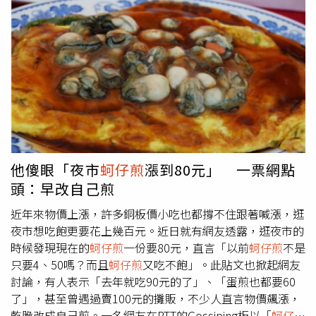
對於入圍經驗感觸不一。塔優開心表示這是自己首次以演技
螺所致，空殼率較往年偏高許多，因此減產約3成，引起養
獲得提名，雖然覺得有些「赤裸」，但能被看見是一種榮
殖戶恐慌。對此，水試所澎湖漁業生物研究中心已攜手澎湖
耀；安德莉雅則坦言，與同片演員一同入圍雖令人感動，卻
縣政府農漁局介入調查。農漁局指出，經向業者了解，初步
也因為競爭讓心情有些許複雜。圖1：圖2：塔優雅各布森透
研判此現象與近期水溫變化、放養密度過高、寄生蟲等綜合
露，自己跟現任女友就是透過交友軟體認識。（圖／台北電
環境因素可能有關，尚屬每年產季會發生的養殖挑戰。澎湖
影節提供）圖3：安德莉雅霍維格表示台灣的禮貌氛圍、寺
小管今年減產，也因此量少價昂。（圖／鄭婉柔提供）且經
廟文化與安全感留下深刻印象。（圖／台北電影節提供）
徵詢部分業者，其反應透過增加淡水或電解水處理清洗頻
率，有助降低死亡率並改善牡蠣健康情形。所以已建議養殖
戶適時調整養殖密度，才能有效落實清洗措施管理，提升存
活率及品質。同時也會與水試所、家畜疾病防治所進一步向
他傻眼「夜市
蚵仔煎
漲到80元」 一票網點
有需求的業者來抽樣檢驗，持續追蹤相關水質與病源因子，
頭：早改自己煎
來釐清空殼原因，確保養殖環境安全與產業穩定發展。而去
年澎湖小管產量305.26公噸，1到6月份加總為127.51公
近年來物價上漲，許多銅板價小吃也都撐不住跟著喊漲，逛
噸，但今年至今累積僅4噸多。也因小管減產，根據澎湖縣
夜市想吃飽更要花上幾百元。近日就有網友透露，逛夜市的
政府農漁局統計，往年量多時，小隻小管及中卷，1公斤價
時候發現現在的
蚵仔煎
一份要80元，直言「以前
蚵仔煎
不是
格約280至300，今年約400至500元；大隻的小管（砲管）
只要4、50嗎？而且
蚵仔煎
又吃不飽」。此貼文也掀起網友
1公斤約600元，今年則來到700至800元。雖然，外界認為
討論，有人表示「去年就吃90元的了」、「蛋煎也都要60
與去年大進滿88號越界，遭大陸海警船扣留後，大陸海警船
了」，甚至曾遇過賣100元的攤販，不少人直言物價飆漲，
從此不斷越過海峽中線滋擾漁民，造成漁民不敢越過海峽中
乾脆改成自己煎。一名網友在PTT的Gossiping板以「
蚵仔煎