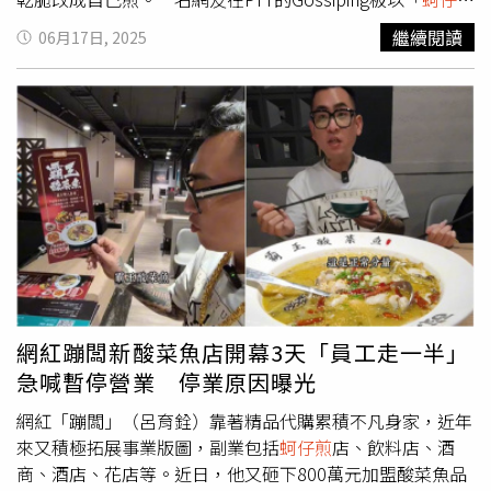
線以西捕撈有關。但也有部分專家認為與今年「閏六月」有
為什麼賣那麼貴？」為題發文，表示他剛逛完夜市，驚見
蚵
繼續閱讀
06月17日, 2025
關，小管盛產期可能延後1個月；另也有說法是水溫過高，
仔煎
漲價到80元，相較以往
蚵仔煎
只需花4、50元來買的印
必須等到今年首度侵台颱風過境，攪動海底及降溫後，才會
象，讓他相當驚訝並質疑物價怎麼漲成這樣，況且一份
蚵仔
出現小管潮。
煎
根本吃不飽，「有沒有
蚵仔煎
的八卦？？？」貼文一出，
網友紛紛留言表示認同，「去年就吃90元了」、「所以我都
改吃洋芋片推出的
蚵仔煎
餅乾了」、「才80，我看過100元
的」、「自從變70元後，想吃我就自己煎了」、「 就算只
放一顆蚵仔也當
蚵仔煎
」、「早就自己煎了」、「漲超過70
元我就不吃了」、「蚵仔一斤大概170元，一份
蚵仔煎
放不
到100克吧」、「都吃90元，習慣就好，不是天天吃不影
響」。也有網友直呼「不加蚵仔的那種才叫貴」、「蛋煎也
要60元，莫名其妙」、「臭豆腐也破百元了」、「很久沒吃
了」、「連蛋煎都要70至75元，我覺得根本太盤」、「蚵
網紅蹦闆新酸菜魚店開幕3天「員工走一半」
仔、蜆仔很貴就算了，蛋煎價格比較扯」。不過同時有不少
急喊暫停營業 停業原因曝光
人認為，是海鮮價格本來就偏高，加上材料、租金、蛋價、
油價都漲了，自然而然
蚵仔煎
也跟著漲價，「材料20、租金
網紅「蹦闆」（呂育銓）靠著精品代購累積不凡身家，近年
50，老闆要賺20」、「南部80、北部100，合理」、「因為
來又積極拓展事業版圖，副業包括
蚵仔煎
店、飲料店、酒
隔壁漲了，不跟漲感覺吃虧」、「蚵仔在貴啊」、「都漲在
商、酒店、花店等。近日，他又砸下800萬元加盟酸菜魚品