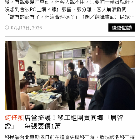
後，有說要幫忙重煎，但客人說不用，只要補一顆蛋就好，
沒想到會被PO上網。蝦仁煎蛋、煎分離，客人崩潰發問
「該有的都有了，但這合理嗎？」（圖／翻攝畫面）民眾在
臉書分享，晚餐到宜蘭市知名「順順鵝肉」外帶蝦仁煎，回
繼續閱讀
07月13日, 2026
家卻發現蝦仁煎沒有蛋，讓他當場傻眼，打電話詢問後，店
家表示做錯，於是又把餐點拿回店裡換，結果店家直接在蝦
仁煎上補了一份煎好的蛋，蝦仁煎直接「蛋、煎分離」。事
後民眾把「蛋、煎分離照」PO上網，崩潰留言「該有的都
有了，但這合理嗎？」照片曝光也引發網友熱議，留言「這
是DIY組裝版蝦仁煎」、「蛋沒有缺席，只是晚到了一
點」、「蝦仁煎變成蛋蓋飯概念」、「蛋跟蝦仁煎吵架，所
以分開回家」。店家表示當天煎了很多份
蚵仔煎
，忙中出
錯，才忘了在蝦仁煎中放蛋。（圖／翻攝畫面）民眾表示，
自己沒有想要求償或討公道，強調店家該給的都有給，只是
當下很傻眼，事後回想也覺得很好笑。他說，因為店家口味
很好吃、離家也近，之後還是會去消費，而這次店家忙中有
蚵仔煎
店當掩護！移工組團賣同鄉「居留
錯，他也留下一星評論。店家回應，因當天生意忙碌，連續
證」 每張要價1萬
做了好幾份
蚵仔煎
，結果做蝦仁煎忘了放蛋，原本有打算重
新煎一份給客人，但對方說不用重做，只要補一顆蛋就好，
移民署台北專勤隊日前在追查失聯移工時，發現該名移工持