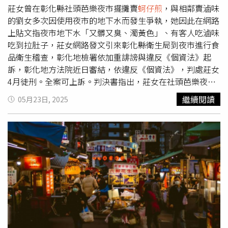
莊女曾在彰化縣社頭芭樂夜市擺攤賣
蚵仔煎
，與相鄰賣滷味
的劉女多次因使用夜市的地下水而發生爭執，她因此在網路
上貼文指夜市地下水「又髒又臭、濁黃色」、有客人吃滷味
吃到拉肚子，莊女網路發文引來彰化縣衛生局到夜市進行食
品衛生稽查，彰化地檢署依加重誹謗與違反《個資法》起
訴，彰化地方法院近日審結，依違反《個資法》，判處莊女
4月徒刑。全案可上訴。判決書指出，莊女在社頭芭樂夜市
擺攤賣
蚵仔煎
，與劉女經營的滷味攤相鄰，雙方共用夜市地
繼續閱讀
05月23日, 2025
下水水龍頭，曾多次因使用地下水而發生爭執，兩人在
2023年6月27日又再度發生言語衝突，莊女決定隔日退出芭
樂夜市，同年7月1日起，即在多個網站發文指芭樂夜市地下
水「又髒又臭、濁黃」、有客人反映食用劉女出售的滷味而
拉肚子。因該地除了晚間作為夜市使用外，白天是芭樂的交
易市場，農民也使用地下水清洗芭樂，農民都認為社頭的地
下水水質很好，莊女的貼文影響早上芭樂交易與晚上的夜市
經營，為此彰化縣衛生局曾至夜市進行食品衛生稽查，稽查
結果為「合格」，現場並沒有發現有人違規使用地下水，也
未發現地下水水質不佳情形。芭樂夜市管理人作證指出，為