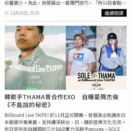
份量變少。為此，她發展出一套獨門技巧，「所以我會點完
第一份湯圓時假裝猶豫一下，再一臉無奈的說，還是湯圓好
繼續閱讀
12月26日, 2025
了」，藉此達成兩份湯圓的點餐目標，也讓老闆以為是臨時
決定，份量可能會比較實在。貼文曝光後引來超過2萬人點
讚，在網路上掀起熱烈迴響，原PO也留言區補充「敗給自
己的小聰明」。不少網友留言表示「我也覺得點兩份一樣的
配料老闆都只會給1.5份」、「還是第一份點湯圓，第二份
點別的料，第三份點湯圓」、「我也會，而且真的有效！我
不確定剉冰店是不是用湯匙當計量單位，但買便當真的很有
效」、「我學會了，但對那種某些品項只能選一次的沒
用」。也有許多網友分享自己的點餐經驗， 「我上次去買
八寶冰（可以選8種料），我說要兩份芋頭時，阿嬤碎唸
說：芋頭很貴，我只能再給妳多一點點………妳這樣是對
的」、 「我吃魯肉飯也是，先講我要魯肉飯，再假裝突然
韓歌手THAMA曾合作EXO 自曝愛周杰倫
看到架上有荷包蛋，在老闆已經淋上肉燥時加點，就不會被
《不能說的秘密》
老闆偷減肉量」、 「以前點過
蚵仔煎
跟蝦仁煎，老闆只放
一顆蛋煎成兩份我真的很氣」、 「跟我兒子一樣欸！分次
Billboard Live TAIPEI 於11月正式開幕，首個演出就請來日
講的量會比一次講的多，但久了老闆就識破了，直接問他是
本歌姬中島美嘉，並持續深耕台、日、韓的音樂文化交流。
不是要兩次湯圓」。
近日宣布來自韓國的三位R&B實力派歌手george、SOLE