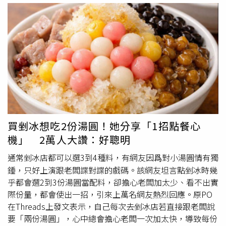
顧客味蕾，因此大力推薦：「只比永遠的王者牛奶口味略遜
一點而已！」相關消息引發網友熱烈討論，紛紛分享品嚐心
得：「藍莓口味真的超好吃，跟大家分享的一樣」、「咖啡
口味參戰，冰冷凍庫超好吃，沒吃過的都去買」、「剛剛買
到立刻打開吃，藍莓真的超級好吃」、「無敵好吃，剛剛衝
去買」。不過也有不少人哀號買不到：「義美門市都沒有
貨」、「目前好像只有家樂福體系有」、「隔著螢幕都聞到
甜甜的藍莓味」、「跑了兩家家樂福都還沒進貨」、「其他
通路暫時還沒看到」。此外，也有網友笑說，義美這次的新
品和部分零食品牌新推出的冷門口味相比「正常很多」，忍
買剉冰想吃2份湯圓！她分享「1招點餐心
不住直呼：「這是我近期看到最正常的口味！」同時也引發
機」 2萬人大讚：好聰明
許願潮，有人敲碗鹹口味，像是三杯雞、麻辣鍋、鹹酥雞、
蚵仔煎
，也有人喊話想要榴槤、鹹蛋黃風味，甚至還有海苔
通常剉冰店都可以選3到4種料，有網友因爲對小湯圓情有獨
肉鬆口味。
鍾，只好上演跟老闆諜對諜的戲碼。該網友坦言點剉冰時幾
乎都會選2到3份湯圓當配料，卻擔心老闆加太少、看不出實
際份量，都會使出一招，引來上萬名網友熱烈回應。原PO
在Threads上發文表示，自己每次去剉冰店若直接跟老闆說
要「兩份湯圓」，心中總會擔心老闆一次加太快，導致每份