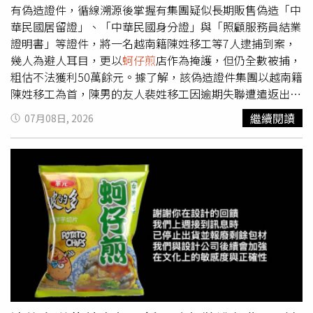
所以才補了一份煎蛋，沒想到「蛋煎分離」會被PO上網，
有偽造證件，循線溯源後掌握有集團疑似長期販售偽造「中
引發討論。更多三立新聞網報導． 台中沙鹿向上路5車連環
華民國居留證」、「中華民國身分證」與「照顧服務員結業
撞！58歲男酒駕闖紅燈…連撞4車6人受傷送醫． 颱風夜酒
證明書」等證件，將一名越南籍陳姓移工等7人逮捕到案，
駕撞牆！雲林台西鄉代下車怒飆：不然要對我怎樣？嗆聲畫
幾人為避人耳目，更以
蚵仔煎
店作為掩護，但仍全數被捕，
面曝光． 高雄阮綜合醫院老董阮仲洲辭世！嗆咳住院搶救3
粗估不法獲利50萬餘元。據了解，該偽造證件集團以越南籍
個月不治…享壽87歲
陳姓移工為首，陳男的友人裴姓移工因逾期失聯遭遣返出
境，裴男認為只要持有仍在有效期限內的居留證就不會遭遣
繼續閱讀
07月08日, 2026
返，於是讓仍在台的陳男找來同鄉一起組成偽造證件集團，
並對外刊出訊息，滿足不少需要假證件的移工，提供「身分
證」、「居留證」與「照護服務員結業證書」，每張要價從
5000元至1萬元不等。為避免遭到查緝，陳男等人也利用其
同鄉在台經營、位在松江市場內的
蚵仔煎
店作為掩護，更找
來台籍男子分工協助，提供貼心服務，1人顧店，1人將證件
外送給不方便前來領取的移工。移民署專勤隊與警方組成專
案小組後，日前見時機成熟，一舉將陳男等人逮捕到案，當
場查扣已製成60張偽造證件，並已完成交易，初估不法獲利
約50萬餘元。全案後續將依違反戶籍法、偽造文書等罪嫌偵
辦，並遭地檢署檢察官提起公訴。移民署強調，偽造、變造
或持用不實證件，不僅影響國家證件公信力，更可能衍生非