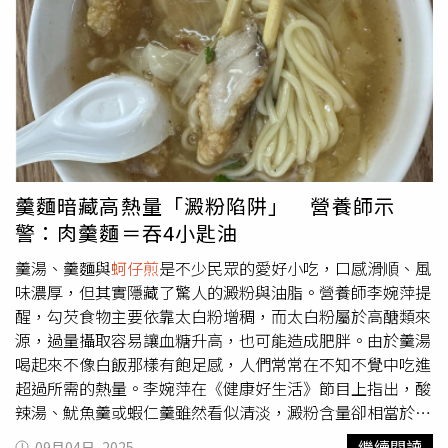
pop隨播即跳」，交通局的「BE BLINK!BE SAFE!」行人號
誌彩蛋，以及歌迷朋友所熟悉的50元商圈夜市優惠券等，一
連串的「城市級應援」更帶動全市熱情迎接粉紅經濟，要讓
海內外歌迷朋友藉由追星，認識專屬高雄的海港美景、小吃
美食到觀光景點，並且與歌迷朋友相約高雄見。經發局表
示，商圈夜市優惠券使用期限到2026年2月28日，歌迷把握
時間消費使用，千萬別錯過。另外，接下來包括11月的郭富
城、伍佰、TWICE 演唱會，以及12月登場的2025亞洲明星
盛典(AAA)等大型活動，也將有響應優惠與應援活動陸續登
羹麵暗藏高熱量「澱粉陷阱」 營養師示
場。六合夜市總幹事詹金翰表示，兩年半前BLACKPINK所
警：肉羹麵＝吞4小匙油
帶來的效益，就讓攤商們印象深刻，這個週末BLACKPINK
演唱會再次帶來驚人的人潮，從周五傍晚開始一路火熱到周
羹湯、羹麵與
蚵仔煎
是不少民眾的愛好小吃，口感滑順、風
日深夜，演唱會結束後散場人潮更是持續湧入，凌晨一、二
味濃厚，但其實隱藏了驚人的澱粉與油脂。營養師李婉萍提
點許多攤商的排隊人潮依然不散，忙得手都沒停過。他說，
醒，勾芡食物主要依靠太白粉增稠，而太白粉屬於高醣類來
越來越多海內外巨星演唱會在高雄舉辦，六合夜市已經是
源，過量攝取容易讓血糖升高，也可能造成肥胖。由於羹湯
「國際級的粉絲補給站」，這周末許多來自韓國、港澳、東
喝起來不像白飯那樣有飽足感，人們常常在不知不覺中吃進
南亞的粉絲朋友，拿著應援手燈在各攤商排隊消費，相當熱
超過所需的熱量。李婉萍在《健康好生活》節目上指出，酸
鬧。吉林夜市主委陳浩陽表示，上周起，就有時常聽到攤商
辣湯、魷魚羹或蝦仁羹雖然看似清淡，澱粉含量卻相當於四
和客人在討論粉紅應援，大家都相當期待BLACKPINK帶來
分之一碗飯；魚酥羹與肉羹的澱粉量則約等於三分之一碗
繼續閱讀
09月04日, 2025