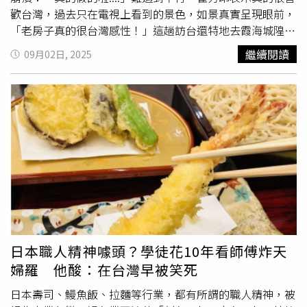
入，就能呈現自然勾芡的效果，不僅減少熱量，口感也更清
歡台灣，過去只在電視上看到的景色，如景真實呈現眼前，
爽。
「老房子真的很台灣感性！」這趟訪台還特地去霞海城隍廟
拜拜，崔秀印直呼很開心，買了周邊市集的青草茶、紅豆麵
繼續閱讀
09月02日, 2025
包，也知道月老靈驗出名，為了珍惜與台灣的緣分，特地求
神保佑Leenalchi未來事業順利，能多多來台舉辦演唱會。
不過他們沒有求籤擲筊，僅單純拜拜，羅瑞榗祈求：「希望
Leenalchi能夠變成超級大明星！」也請神明保佑家人健康
平安。Leenalchi品嚐台灣美食。（圖／樂吉事達提供）二
哉分享拜拜小插曲，她第一次拿香拜拜，不知道香柱插法，
拜完走到外面香爐，直接倒插，朴修範搞笑說害得香爐著
火，現場媒體安慰二哉不用擔心：「心誠則靈，不知者無
罪，台灣神明不會計較。」成員才放下心中大石。記者會現
場大快朵頤的他們抽籤吃甜不辣、豬血糕、麻辣鴨血、珍珠
奶茶、刈包、
蚵仔煎
、臭豆腐等到地美食給他們吃，成員也
特地學中文：「現在餓死了，我好飽，對不起，謝謝，我愛
日本職人精神噱頭？學徒花10年看師傅炸天
你，台灣的朋友們下次見！」更以中文介紹代表作〈老虎來
婦羅 他酸：在台灣早被笑死
了〉，主持人就說，假如台下沒反應的話，可以補充一句
「來都來了」，大夥不流利卻整齊的發音「老虎來了，來都
日本壽司、鰻魚飯、拉麵等行業，都有所謂的職人精神，被