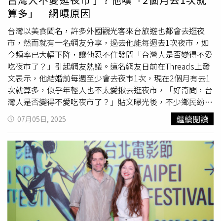
年或第10年才有機會拿刀，就算拿刀了，師傅也不會指導，
算多」 網曝原因
要學徒「看著學」或「偷師」（暗中學本領），這種指導方
式至今仍存在。話鋒一轉，日本網友指出，這會導致新人流
台灣以美食聞名，許多外國觀光客來台旅遊也都會去逛夜
失，並造成不必要的浪費，有些壽司學校打破了傳統，直接
市，然而就有一名網友分享，過去他能每週去1次夜市，如
用口頭指導，3個月就把學徒培訓成壽司職人，「學徒從第3
今頻率已大幅下降，讓他忍不住發問「台灣人是否變得不愛
天就可以開始拿刀，而那些畢業的學徒，有的甚至自己開
吃夜市了？」引起網友熱議。這名網友日前在Threads上發
店，並且獲得了米其林三顆星的認證。」他直言，「偷師」
文表示，他結婚前每週至少會去夜市1次，現在2個月有去1
的指導方式，其實是因為老師不願意花時間教，或是根本不
次就算多，似乎年輕人也不太愛揪去逛夜市，「好奇問，台
具備教學能力。
灣人是否變得不愛吃夜市了？」貼文曝光後，不少鄉民紛紛
在底下留言，「變貴了」、「太貴阿，像是
蚵仔煎
食材成份
繼續閱讀
07月05日, 2025
那麽便宜的東西都漲到80、90了」、「那天去饒河夜市，
起跳價幾乎是100元，超多家骰子牛，很無趣」、「貴、
熱、擠、難吃 」、「天氣熱，食物容易變質，已經多次吃
到發酸的滷味」、「以前150元就能吃飽，現在只能買兩樣
東西，而且夜市幾乎賣的都快一模一樣了」、「夜市變得沒
創意了」、「開始吃健康食物以後就不愛去了」、「因為你
不是年輕人了」。也有人認為，「夜市的食物沒有很乾淨，
又製造一堆一次性垃圾，在家自己煮比較乾淨可以自己掌
控」、「剛剛翻到一篇去年去士林夜市找不到垃圾桶在抱怨