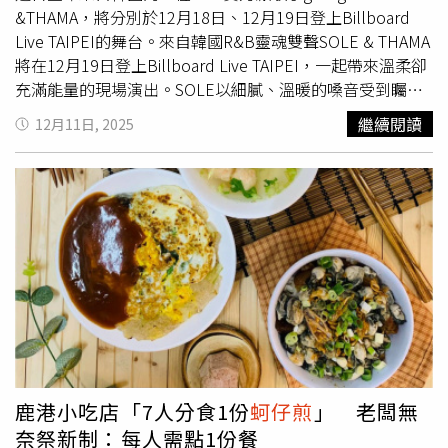
&THAMA，將分別於12月18日、12月19日登上Billboard
Live TAIPEI的舞台。來自韓國R&B靈魂雙聲SOLE & THAMA
將在12月19日登上Billboard Live TAIPEI，一起帶來溫柔卻
充滿能量的現場演出。SOLE以細膩、溫暖的嗓音受到矚
目，代表作〈RIDE〉跟〈Slow〉受到韓國樂壇的喜愛，她
繼續閱讀
12月11日, 2025
跨流派的嘗試，持續著引領著新潮流。THAMA更是大有來
頭，他有著低沈的聲線，完美融合爵士、嘻哈跟neo-soul等
樂風，2017年出道後就陸續跟EXO、NCT127、姜丹尼爾等
人合作，2021年的首張專輯《DON’T DIE COLORS》
（2021）得到韓國大眾音樂獎「最佳 R&B／靈魂專輯」及
韓國嘻哈音樂獎「年度 R&B 專輯」。兩個人都是第一次來
台，SOLE表示很興奮，期待可以好好享受「台灣感性」的
氛圍；THAMA透露身邊的朋友來旅行後都大力稱讚，並說
台灣很適合他，所以他充滿期待。聊起在地美食，SOLE想
在一間很棒的火鍋餐廳，好好吃一次正宗的火鍋，THAMA
則想鼓起勇氣挑戰「臭豆腐」。兩人對於華語音樂的略有涉
獵，SOLE很喜歡〈月亮代表我的心〉，她覺得不管是歌詞
鹿港小吃店「7人分食1份
蚵仔煎
」 老闆無
跟旋律都非常優美，台灣音樂人她目前只認識9m88，但相
奈祭新制：每人需點1份餐