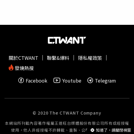
雞排都80起跳」。另外也有網友提到其他價格上漲的國民小
吃，「牛肉湯吧，以前1碗100還附白飯，現在湯就要150，
飯要另外買」、「
蚵仔煎
也是，太貴了」、「鹽酥雞漲的很
誇張，上次買沒多少170」、「大腸包小腸50元以後也沒吃
過了」。還有網友表示，現在小吃真的太貴了，「幾乎所有
小吃都不吃了，直接正餐」、「幾乎都沒再吃了，這樣也
好，省錢」、「比便當貴的都不吃，根本愧對小吃這稱
呼」、「夜市小吃太貴就別買，明顯就是要坑你」、「食安
關於CTWANT
聯繫&爆料
隱私權政策
問題很多，少吃點，省錢又健康」。
發燒熱搜
Facebook
Youtube
Telegram
© 2020 The CTWANT Company
本網站所刊載內容著作權屬王道旺台媒體股份有限公司所有或經授權
使用，他人非經授權不許轉載、重製、公開播送或公開傳輸。
知道了，請關閉視窗