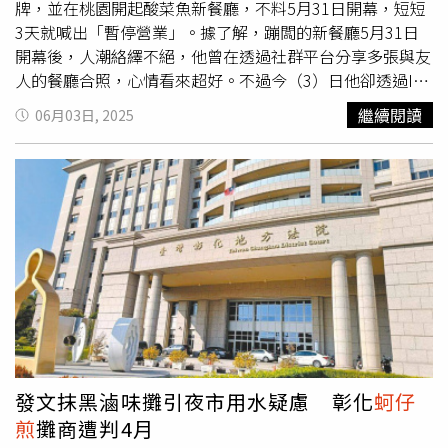
租金，被吸血房東吸走啦」、「自己擺攤賺」。
牌，並在桃園開起酸菜魚新餐廳，不料5月31日開幕，短短
3天就喊出「暫停營業」。據了解，蹦闆的新餐廳5月31日
開幕後，人潮絡繹不絕，他曾在透過社群平台分享多張與友
人的餐廳合照，心情看來超好。不過今（3）日他卻透過IG
限時動態宣布，餐廳將暫停營業2天，直到6月5日再恢復營
繼續閱讀
06月03日, 2025
運。原來是生意比預期好太多，員工不堪超負荷的工作量離
職一半，而原本準備1個禮拜分量的食材，也在3天用完。據
《中時新聞網》報導，蹦闆表示自己餐廳的員工原本共有15
人，誰知開業第一天就面對600名客人，把員工操到極限，
第2天就有2名員工提出離職，第3天更是一口氣走了8個。
嚴重人手不足下，只好決定暫時關門休息，待人手、物料到
位後再恢復營業。蹦闆還表示，為了留住剩下的員工，他已
經對全體員工宣布每人加薪5000元，若營業額能達到預期
目標，全體還可以再加薪1到3萬元，結果還是有員工為此道
歉，「對不起！老闆！真的太累了。」讓他苦笑：「留下的
（員工）絕對獎金發到爆，但你留下的也會操到爆，每天都
會這麼多人。」蹦闆透過IG限時動態宣布，餐廳將暫停營業
發文抹黑滷味攤引夜市用水疑慮 彰化
蚵仔
2天。（圖／翻攝IG／1988.bomb）
煎
攤商遭判4月