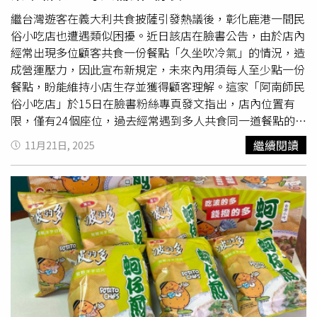
當折服9m88獨特的聲線。THAMA則是周杰倫的粉絲，從學
生時期就相當喜歡電影《不能說的秘密》。對於這次的演
繼台灣遊客在義大利共食披薩引發熱議後，彰化鹿港一間民
出，兩人搶先預告將會翻唱〈Close To You〉，相信在他們
俗小吃店也遭遇類似困擾。近日該店在臉書公告，由於店內
的詮釋下，絕對會給歌迷不一樣的感受。george是一名韓
經常出現多位顧客共食一份餐點「久坐吹冷氣」的情況，造
國創作歌手，以柔和音色跟洗鍊的節奏感著稱，歌曲
成營運壓力，因此宣布新規定，未來內用須每人至少點一份
〈Boat〉讓他成為「夏天的象徵」，他的音樂被形容像是
餐點，盼能維持小店生存並獲得顧客理解。這家「阿南師民
一場緩慢的風，乾淨、從容卻滲透到內心深處。2023年推
俗小吃店」於15日在臉書粉絲專頁發文指出，店內位置有
出的正規專輯《FRR》獲得市場跟樂評的雙重肯定，2024年
限，僅有24個座位，過去經常遇到多人共食同一道餐點的情
更是以翻唱專輯《gimbap》再創高峰。這次george將在12
況，導致翻桌率降低、營運空間受限。公告中還附上一張照
繼續閱讀
11月21日, 2025
月18日登上Billboard Live TAIPEI的舞台，他預告編排上有
片，顯示一盤
蚵仔煎
搭配三雙筷子，顯見實際共食情況。店
不一樣的變化，敬請歌迷們期待當天的演出。而george先
家透露，最誇張的一次是7位顧客共點一份售價70元的
蚵仔
前就曾來過台灣演出，對於友善的人、乾淨的城市以及滷肉
煎
分食，等於每人平均消費僅10元，卻占用店內空間將近半
飯難以忘懷。面對充滿美食的台灣，george表示這次想嘗
小時。另也曾有4人僅點2份蚵嗲就久坐，導致店內難以翻
試珍珠奶茶、吃
蚵仔煎
跟潤餅。
桌，對營收造成影響。考量租金、人力等成本壓力，店家無
奈下決定設立內用新規，希望以此保障基本營運空間。不
過，店家也強調，此舉並非設立低消金額，而是呼籲顧客在
使用有限資源時互相尊重。他表示，小吃店經營本就不易，
尤其在座位有限的情況下，過度共食不僅影響翻桌率，也影
響其他顧客用餐權益。