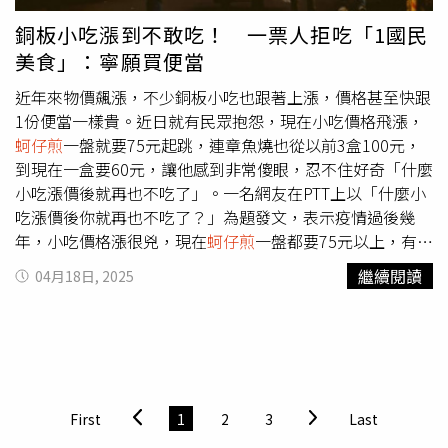
了夜市的聲譽及維護食品安全衛生，曾特別告知所有攤商，
地下水只供初步清潔，把油先行去除，攤商必須使用自來水
銅板小吃漲到不敢吃！ 一票人拒吃「1國民
煮食、清洗器具，且經營8年沒有看到地下水有惡臭、黑水
美食」：寧願買便當
（髒汙）、混濁、黃色的情形，外觀看起來跟一般自來水無
異，也沒有聽過客人反映吃過劉女出售的滷味，而有拉肚子
近年來物價飆漲，不少銅板小吃也跟著上漲，價格甚至快跟
等食安問題。莊女辯稱陳述的都是事實，且與公益有關，但
1份便當一樣貴。近日就有民眾抱怨，現在小吃價格飛漲，
法官不採信，認為其言論完全是針對劉女的惡意攻擊，欠缺
蚵仔煎
一盤就要75元起跳，連章魚燒也從以前3盒100元，
客觀真實性，對於公益論辯貢獻度不高，且莊女在多個社群
到現在一盒要60元，讓他感到非常傻眼，忍不住好奇「什麼
貼文，網路無遠弗屆的傳播力，對言論受眾者的影響力極
小吃漲價後就再也不吃了」。一名網友在PTT上以「什麼小
大，且難以判斷真實性，對於劉女的名譽（商譽）影響甚
吃漲價後你就再也不吃了？」為題發文，表示疫情過後幾
大，依違反《個資法》等罪，判處莊女4月徒刑，其女兒協
年，小吃價格漲很兇，現在
蚵仔煎
一盤都要75元以上，有的
助打字，處有期徒刑2月，緩刑2年。
甚至賣到8、90元，幾乎可以買一個便當了。原PO還提到，
繼續閱讀
04月18日, 2025
讓他覺得最誇張的就是章魚燒，「記得上次吃3盒100元，
貴一點的1盒40元」，沒想到最近看到網路價格，竟然漲到
一盒60元，讓他相當傻眼，忍不住疑問「有什麼小吃是漲價
後你就沒吃過的」。貼文一出引發熱議，不少網友表示雞排
漲最兇，「雞排超過65後就不吃到現在了，倒光好了」、
「雞排貴到我寧願買便當就好」、「雞排45漲到50那年就
First
1
2
3
Last
再也沒碰過了，快10年了吧」、「雞排+1，現在份量大的