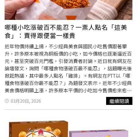
掉，那些可都是限量絕版品」，該名女網友也表示「謝謝小
編守住肉骨茶的尊嚴」。
哪種小吃漲破百不能忍？一票人點名「這美
食」：賣得跟便當一樣貴
近年物價持續上揚，不少經典美食與國民小吃售價跟著攀
升，許多原本被視為銅板價的小吃，如今價格也逐漸逼近百
元，甚至突破百元門檻，引發消費者討論。近日就有網友在
論壇發文，詢問「哪種食物漲破百最不能忍」，話題曝光後
掀起熱議，其中最多人點名「雞排」。有網友在PTT以「哪
種食物漲破百你最不能忍？」為題發文表示，近年不少經典
美食價格明顯上漲，許多原本平價的小吃如今售價愈來愈
高，原PO舉出排骨便當、肉絲蛋炒飯、雞排、牛肉麵、臭
繼續閱讀
03月20日, 2026
豆腐與
蚵仔煎
等品項，想知道其他人最無法接受哪一種小吃
價格破百。貼文引來大量留言回應，「牛肉麵越來越縮
水」、「臭豆腐，沒肉是在貴X小」、「炒飯啊，沒什麼料
憑什麼破百」、「
蚵仔煎
吧，很標準的東西，破百吃個
毛」、「一碗麵線漲到70、80了，真的不知道在貴什麼意