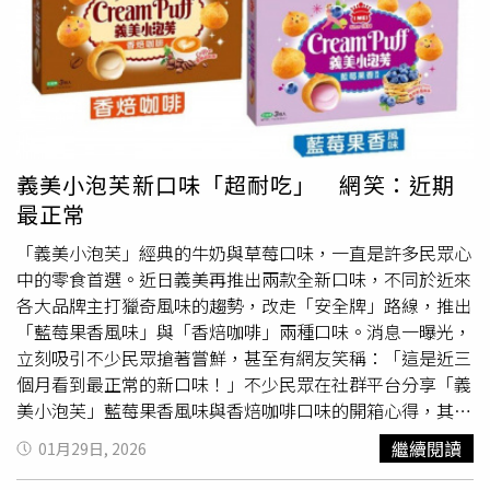
思」、「台北的鍋燒麵要100元，超級莫名其妙」、「麵線
真的漲特別兇，是因為蚵仔嗎」、「鍋燒麵，炒飯，真的沒
那個價值」。在眾多留言之中，雞排成為最多人點名的項目
之一，「雞排可以不吃，但便當能不吃」、「雞排啊，點心
而已一個要100」、「雞排跟
蚵仔煎
」、「雞排賣得跟便當
一樣貴超扯」、「雞排，本肥已經至少一年沒買了」、「雞
排，漲到超過70已經好幾年沒吃了」。
義美小泡芙新口味「超耐吃」 網笑：近期
最正常
「義美小泡芙」經典的牛奶與草莓口味，一直是許多民眾心
中的零食首選。近日義美再推出兩款全新口味，不同於近來
各大品牌主打獵奇風味的趨勢，改走「安全牌」路線，推出
「藍莓果香風味」與「香焙咖啡」兩種口味。消息一曝光，
立刻吸引不少民眾搶著嘗鮮，甚至有網友笑稱：「這是近三
個月看到最正常的新口味！」不少民眾在社群平台分享「義
美小泡芙」藍莓果香風味與香焙咖啡口味的開箱心得，其中
又以「藍莓」風味討論度最高。嘗鮮民眾表示，包裝一打開
繼續閱讀
01月29日, 2026
就能聞到濃郁的藍莓香氣，入口後內餡瞬間迸出酸甜滋味，
比草莓口味多了一點酸度，但整體仍以甜味為主，正中大票