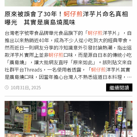
原來被誤會了30年！
蚵仔煎
洋芋片命名真相
曝光 其實是廣島燒風味
台灣老字號零食品牌華元食品旗下的「
蚵仔煎
洋芋片」，自
推出以來熱銷近40年，成為不少人從小吃到大的經典零食。
然而近日一則網友分享的冷知識意外引發討論熱潮，指出這
款洋芋片實際上並非
蚵仔煎
口味，而是源自日本的傳統小吃
「廣島燒」，讓大批網友直呼「原來如此」。該則貼文來自
社群平台Threads，一名使用者透露，「
蚵仔煎
洋芋片其實
是廣島燒口味，因當年擔心台灣人不熟悉這道日本料理，才
改用大家耳熟能詳的
蚵仔煎
作為名稱。」貼文一出隨即引發
繼續閱讀
10月31日, 2025
熱烈迴響，吸引超過1.6萬人按讚，網友紛紛留言表示震
驚，「難怪吃起來沒有
蚵仔煎
的味道」、「原來我其實是愛
吃廣島燒」、「我被這個名字騙了三十年」、「每次跟日本
朋友介紹它是台灣特色，我現在是什麼小丑嗎？」不少人也
表示雖然知道口味與名稱不符，但仍舊愛不釋手，「從小吃
到大，看到包裝就覺得好吃」、「不管叫什麼，它都好好
吃」。對於這項意外掀起的話題，華元食品也未迴避。根據