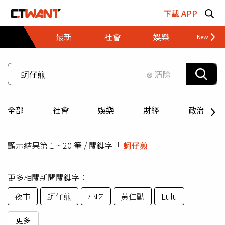
跳至主要內容區塊
下載 APP
最新
社會
娛樂
財經
⊗ 清除
全部
社會
娛樂
財經
政治
顯示結果第 1 ~ 20 筆 / 關鍵字「
蚵仔煎
」
更多相關新聞關鍵字：
夜市
蚵仔煎
小吃
黃仁勳
Lulu
更多