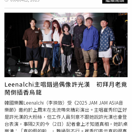
的廣大熱情粉絲。周末兩天到了晚上十點多，果然湧入許多
飯；
蚵仔煎
與燒仙草一份下肚，更有將近四分之三碗飯的澱
穿粉色衣服、打扮時髦的年輕歌迷，聽完演唱會就趕緊來續
粉。若是選擇羊肉羹麵，則因同時包含麵條與羹湯，澱粉量
攤吃宵夜，珍珠奶茶、
蚵仔煎
、蒸餃、八寶冰等夜市知名美
高達一碗又四分之一飯的份量。除了澱粉之外，油脂含量也
食都有排隊人龍，整體人潮成長約有3成以上。
是隱藏陷阱。李婉萍指出，羹湯的特色在於能將油與鹽巴一
併裹附在湯裡，不像雞湯會浮出油層，因此常被忽略。李婉
萍也舉例說明，實際計算下來，一碗羊肉羹麵含有五小匙
油，
蚵仔煎
與肉羹各約四小匙，魚酥羹大約兩小匙，蝦仁羹
則有一小匙，酸辣湯與魷魚羹雖然相對較少，但依舊含有隱
形油脂。此外，先前營養師高敏敏也提醒，像是肉羹麵、蚵
仔麵線等以太白粉勾芡的麵食，往往會讓血糖快速升高，不
僅容易造成肥胖，更被她形容為「營養師心中的地雷食
物」。若再搭配大腸等動物內臟，熱量更是大幅增加，且其
Leenalchi主唱錯過偶像許光漢 初拜月老竟
中的飽和脂肪含量偏高，長期攝取過多還可能影響血脂健
鬧倒插香烏龍
康。高敏敏建議，想吃時可以搭配一顆蛋或一盤蔬菜，幫助
營養更均衡；至於湯頭，能不喝完最好，避免攝取過量的油
韓國樂團Leenalchi（李捺致）受《2025 JAM JAM ASIA音
脂與鹽分，以免引發發炎反應，進而降低免疫力。對於想兼
樂節》邀約於上周末在北流帶來精彩演出。主唱崔秀印正好
顧美味與健康的民眾，名廚駱進漢則分享簡單的替代方法。
是許光漢的大粉絲，但工作人員刻意不跟她說許光漢也會登
他建議可用白木耳取代太白粉，先以電鍋加入兩碗水將白木
台表演，事隔2天的今（2日）記者會上才知道真相，她趴桌
耳蒸熟，再用料理機打成泥狀，在烹調時一邊攪拌一邊加
崩潰：「真的假的啦....」難過到不行。崔秀印表示真的很喜