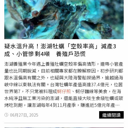
碰巧休市，略感可惜，但她也對台灣的禮貌氛圍、寺廟文化
與安全感留下深刻印象：「即使是夜晚走在公園也不會感到
害怕，是一個讓人安心的城市。」《關於愛》以一位理性女
醫師與溫柔男護士的關係為主軸，透過誠實且極具張力的對
話，描繪現代人對愛、自由與親密關係的思辨與拉鋸。安德
莉雅表示，片中角色彷彿為她量身打造，與導演多年合作建
立的信任感也讓她在表演中更貼近本質，「豪格魯德的劇本
疑水溫升高！澎湖牡蠣「空殼率高」減產3
極度精準，幾乎不容即興，因此演員最大的任務是傾聽，從
成、小管慘剩4噸 養殖戶恐慌
語境中找到真實回應。」塔優則表示《關於愛》對他而言是
一大突破，飾演不願被情感關係定義的同志角色托爾
澎湖養殖業今年遇上養殖牡蠣空殼率偏高情形，連帶小管產
（Tor），與本人性格大相徑庭。他坦言：「要處理親密場
量也比同期銳減，目前相關專家都在瞭解原因，初步研判都
景的身體界線與心理界線，是很大的挑戰，但這也是導演讓
跟水溫偏高有關之外，也疑與大陸海警船撈過界，逾越過海
人信任的地方，他會引導你在安全的環境下完成表演。」從
峽中線以東執法有關。台灣牡蠣年產值高達37.4億元，位居
《意外之後》一路到《關於愛》，兩人與豪格魯德的創作關
世界第7，不只常被料理成
蚵仔煎
、蚵仔麵線等美食，在海
係越趨成熟，也建立深厚默契。塔優認為自己演出經驗尚
水純淨且無工業污染的澎湖，還能直接大啖生食級牡蠣或碳
淺，能在資深演員身邊觀察與學習是難得的機會；安德莉雅
烤吃到飽，讓澎湖每年4到11月產季，賺進近5億元年產
則強調，電影表演不在經驗多寡，而在於傾聽與接收，「塔
值。不過，近來澎湖白沙講美、城前海域，卻傳出收上岸的
繼續閱讀
06月27日, 2025
優是非常敏銳的傾聽者，也讓我在演出時感受到對手的真實
每一陀養殖牡蠣串，都會死亡4-5顆，最下面幾乎全空，死
存在。」兩人也都曾憑《關於愛》入圍挪威「阿曼達獎」，
亡超過2個禮拜，內殼都出現黃的，也並非寄生蟲扁蟲、蚵