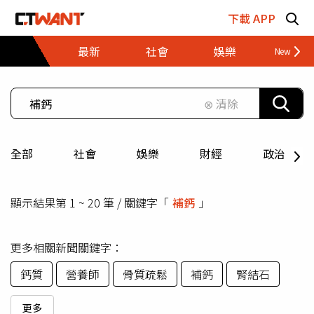
跳至主要內容區塊
下載 APP
最新
社會
娛樂
財經
⊗ 清除
全部
社會
娛樂
財經
政治
顯示結果第 1 ~ 20 筆 / 關鍵字「
補鈣
」
更多相關新聞關鍵字：
鈣質
營養師
骨質疏鬆
補鈣
腎結石
更多