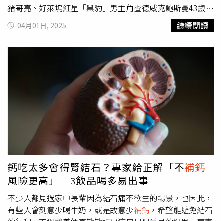
豬哥亮、好萊塢紅星「黑豹」男主角查德威克鮑斯曼43歲因
尿等症狀，甚至影響心臟功能。影響營養吸收：過多鈣質可
大腸癌去世等等，大家在新聞上看到那麼多人罹患大腸癌，
能抑制鐵、鋅的吸收，建議間隔2至4小時服用。心血管風
繼續閱讀
04月01日, 2025
都很希望能預防大腸癌上身。而刊登在《美國醫學期刊》的
險：部分研究指出，過量鈣質可能與心血管疾病有關，但這
網路線上論文中，一項分析45篇回溯性研究的報告指出，飲
部分仍需更多研究證實。過量攝取鈣質可能適得其反，食藥
食中如果攝入較高的總膳食纖維、鈣和優格攝取量，並且吃
署呼籲民眾，應遵循每日建議攝取量，並選擇適合的鈣片、
較低的酒精和紅肉，可以降低結腸癌發病率。這份報告蒐集
留意其與食物的交互作用，以便安全又有效地維護骨骼健
的45篇論文，共牽涉超過1千萬人以上，因此可參考價值頗
康。【延伸閱讀】骨鬆骨折死亡率高！國衛院研究：抗骨鬆
高。這項分析還發現了有8種飲食習慣和較低的結直腸癌發
長效針劑使用增加 再骨折風險降「骨質疏鬆」勿輕忽！
病率有關，包括1.維持健康飲食習慣、2.採取地中海飲食、
醫：易釀骨折治療費高昂 籲及早預防免去沉重負擔
3.採取全素食飲食、4.採取半素食飲食、5.採取全穀物飲
https://www.healthnews.com.tw/readnews.php?
食、6.大量攝食豆類食物、7.多喝牛奶、8.補充如鈣、鋅、
id=64707
鎂等微量元素和營養素，採取這些飲食習慣者，結直腸癌的
發生率明顯降低。防腸癌要多吃膳食纖維和鈣 醫：加速腸
道蠕動、阻致癌物質形成防腸癌要多吃膳食纖維、鈣和優格
鈣吃太多會得腎結石？專家給正解「不
補鈣
等3種食物、少喝酒和吃紅肉？彰化基督教醫院肝膽腸胃科
風險更高」 3飲品喝多易出事
主治醫師范泉山說，其實這早就是防腸癌的共識了。雖然便
秘不可以說是大直腸癌的發生原因，但是多補充膳食纖維可
不少人都見過家中長輩因為結石痛不欲生的場景，也因此，
以加速腸道蠕動，減少腸道黏膜和糞便中的有害物質接觸，
有些人會刻意少喝牛奶，或是故意少
補鈣
，希望能避免結石