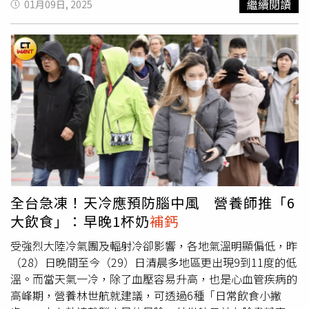
繼續閱讀
01月09日, 2025
高？髖關節骨折死亡風險高？
氣血不暢，導致肌肉筋脈失養；在內則多由於心、肝、脾、
來的人，總有一種害怕再犯錯的心情，言語行為上都特別小
https://www.healthnews.com.tw/readnews.php?
腎等臟腑不足，造成氣血不足，也會導致肌肉筋脈失養，導
心。」因此她帶著一種「既期待又怕傷害」的心情去見陳柏
id=64142
致相關症狀出現；臨床上內外原因也可互相影響，以虛實夾
霖，「我也把近鄉情怯的情懷放在心中，詮釋這場非常重要
雜的形式呈現。陳明墾醫師提到，肝腎虧虛、氣血不足、寒
的戲。」她也分享與陳柏霖對戲的感受：「從他丟給我的所
濕痺阻是常見的中醫證型，在中醫師精準的辨證分析之後，
有傷心、眼淚、憤怒的情緒與眼神中，站在對面對戲的我，
可透過中藥、針灸、理筋手法，給予患者最適當的治療，使
膽怯的聲音開始微微發抖，卻又很想把對他的愛趁機表達出
得肌肉筋脈有所養，不寧腿之症狀得以緩解。而除了治療之
來。雖然很有難度，完全被柏霖的細膩表演感動了。」這場
外，陳明墾醫師提醒，不寧腿症侯群的患者也可以從以下5
重逢戲的背後推手正是白引默的經紀人Lily（范文芳飾），
點生活作息調整著手：冬天注意保暖，避免過度潮濕的環
為了拯救陷入事業危機的經紀公司，范文芳只能接受節目金
境。替生活減壓，維持情緒的平和。減少刺激性飲食，如
主的威脅，利用陳柏霖創造節目點閱率。戲外，范文芳仍看
菸、酒、咖啡。建立規律運動習慣，並嘗試溫水足浴。穴位
到角色的優點：「Lily的堅強和正能量滿滿的性格非常打動
手指按摩，如膀胱經的承山、 胃經的足三里、膽經的陽陵
我，我認為我們都需要這樣的態度去面對生活的挑戰。」這
全台急凍！天冷應預防腦中風 營養師推「6
泉等穴位。資料來源：中榮醫訊第320期－臺中榮總傳統醫
也是她為何願意接演的原因之一！《不如海邊吹吹風》范文
大飲食」：早晚1杯奶
補鈣
學部醫師陳明墾「腿裡的毛毛蟲－不寧腿症候群」【延伸閱
芳在劇中面臨事業上的挑戰。（圖／大川大立）楊子儀這次
讀】腳常常像被電的不自覺抽動？ 恐是「不寧腿症候群」
蓄鬍燙捲髮飾演接地氣的廟口海產店老闆，他表示其實不會
受強烈大陸冷氣團及輻射冷卻影響，各地氣溫明顯偏低，昨
惹禍夜間腿抽筋
補鈣
、補鎂沒用？ 醫授3撇步遠離痛楚
很陌生，「我哥是日式丼飯店老闆，開拍前只要有空檔都去
（28）日晚間至今（29）日清晨多地區更出現9到11度的低
https://www.healthnews.com.tw/readnews.php?
那上班。平時也都是自己下廚，還沒茹素前很愛去海產
溫。而當天氣一冷，除了血壓容易升高，也是心血管疾病的
id=63962
店。」他和莊茜佳搭檔「廟口CP」，導演何潤東親自編寫
高峰期，營養林世航就建議，可透過6種「日常飲食小撇