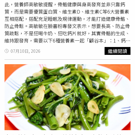
高不一定長得比較快許多家長發現孩子身高停滯時，第一反
此，營養師高敏敏提醒，骨骼健康與身高發育並非只靠鈣
應常是買更多鈣片或高蛋白給孩子吃。但黃醫師表示，臨床
質，而是需要優質蛋白質、維生素D、維生素C等6大營養素
上反而常看到孩子是影響長高的因素失衡。常見問題包括：
互相搭配，搭配充足睡眠及規律運動，才能打造健康骨骼、
深層睡眠時間不足（影響生長激素分泌）、攝取過多精緻糖
防止骨鬆。高敏敏在臉書粉專發文表示，想要長高、防止骨
與油炸食物（可能影響骨齡發育），或缺乏規律的中高強度
質疏鬆，不是狂喝牛奶、狂吃鈣片就好，其實骨骼的生成、
運動。久而久之容易出現體脂過高，也可能與性早熟風險增
維持跟發育，需要以下6種營養素一起「顧谷本」：1、鈣
加有關。因此長高並非單純
補鈣
，而是透過全方位的作息與
質：骨骼的主要原料高敏敏說明，鈣質是維持骨骼與牙齒健
繼續閱讀
07月10日, 2026
營養調整，讓生長激素在對的時間發揮作用。比起一時抽
康的重要礦物質，食物來源包括乳製品、芝麻、小魚乾以及
高 穩定的生長曲線更重要黃玉齡醫師指出，許多人把注意
蝦米，雖然多吃鈣不會直接讓孩子瞬間長高，但鈣不足會影
力放在孩子每個月多了幾公分，但健康的成長，是生長曲線
響骨骼健康，是成長期不可或少的營養之一。2、優質蛋白
能穩定維持在合理的百分位上。臨床上常見一些孩子，雖然
質：打造身體和骨骼結構高敏敏提到，蛋白質是身體組織的
某個階段看起來長得很慢，但每年都穩定成長，且骨齡發育
重要材料，也是骨骼中膠原蛋白結構的來源，食物來源包括
與實際年齡相符。這代表他的成長空間被好好保留著，未來
豆、魚、肉、蛋等，建議每餐都要有一個手掌大小的優質蛋
的預估身高，反而可能比那些前期突飛猛進、後期提早停滯
白質，但也記得不要過量，應均衡飲食。3、維生素D：可
的孩子還要理想。「對兒科醫師來說，保護好生長板、穩定
幫助鈣吸收高敏敏表示，維生素D能夠幫助鈣質吸收，維持
控制骨骼成熟速度，往往比短時間內追求高度更有意義。」
骨骼正常發育，除了從飲食攝取外，像是乾香菇、蛋黃、魚
黃醫師表示。尋求專業醫療評估 釐清發育與成長關鍵當孩
類等，也可以適度戶外活動、日曬，來增加維生素D。4、
子出現生長發育卡關或成長疑慮時，單靠偏方或盲目運動往
維生素K：讓鈣放對位置高敏敏說，維生素K會參與骨鈣蛋
往無法根本解決。專科醫師建議，透過專業的健康評估與骨
白作用，幫助維持骨骼健康，食物來源包括深綠色蔬菜、納