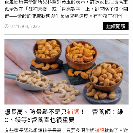
蒼嵐健康美學診所兒科醫師黃玉齡表示，許多家長把長高重
點全放在「狂補營養」或「身高數字」上，卻忽略了核心關
鍵——骨齡的健康狀態與生長板成熟速度。有些孩子在門診
檢查後才發現，雖然外表看起來還小，但骨骼年齡（骨齡）
繼續閱讀
07月29日, 2026
早已提前，生長板甚至有提早閉合的可能。盲目吃轉骨方並
非長高的捷徑近年常流傳：「孩子沒長高就是營養不夠，一
定要吃轉骨方、狂
補鈣
才能刺激發育。」黃玉齡醫師指出，
這其實是常見的育兒迷思。事實上，部分成分不明的補品或
轉骨方，可能影響體內荷爾蒙平衡，增加性早熟風險。換句
話說，部分孩子可能伴隨性早熟及骨齡超前等情形，建議由
醫師進一步評估原因，是盲目刺激發育產生的結果，而不是
長高的方法。為什麼醫師看身高 更重視骨齡與生長板？決
定孩子未來能否繼續成長的關鍵是生長板，若生長板已閉
合，再怎麼補也難以發揮效果。評估骨齡能協助掌握：預測
未來成人身高、發育階段與剩餘成長空間、及早發現內分泌
警訊，並評估是否需要適時醫療調整，避免因不當補充而影
想長高、防骨鬆不是只
補鈣
！ 營養師：維
響正常發育。因此在門診中，醫師除了觀察身高，更重視：
C、鎂等6營養素也很重要
骨骼與實際年齡進展差距、生長板狀態、生長曲線長期走
勢、體內荷爾蒙水平，以及第二性徵成熟度。拼命
補鈣
身
有些家長認為想讓孩子長高，只要多喝牛奶
補鈣
就夠了。對