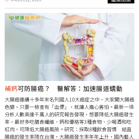
骨折風險，多項研究與統合分析顯示，開始補充鈣質的第一
年內或許可以略微提升骨密度約1%，但後續效果趨於穩
定，並不會持續提升。另有研究顯示，人類在20至35歲時
處於尖峰骨量（peripeak bone mass, PBM）時期，把握黃
金期補充足夠的鈣質，可幫助增加骨質密度，為未來打好基
礎。因此，食藥署指出，不要等到老了才
補鈣
，年輕時就要
積極「存骨本」！預防骨鬆也不能僅依賴鈣質的補充，還需
搭配維生素D、規律運動（如負重運動）和適當日照，同時
避免菸酒等不良習慣，才能擁有強健的骨骼。攝取鈣反而降
低腎結石風險 過量可帶來健康危害須注意！對於鈣質與結
石風險，食藥署指出，腎結石主要由草酸鈣構成，而結石的
原因是體內草酸過多，而不是攝取了太多鈣質。飲食中若缺
補鈣
可防腸癌？ 醫解答：加速腸道蠕動
乏鈣質，腸道會吸收更多草酸，提高尿液中草酸的濃度，反
大腸癌連續十多年來名列國人10大癌症之中，大家聞大腸癌
而增加結石發生的機率。適量鈣質可以與草酸結合，阻止草
色變，只要一檢查有「血便」，就讓人擔心害怕。最新一項
酸進入體內，則能降低腎結石的風險。不過食藥署提醒，有
分析人數高達千萬人的研究報告發現，想要降低大腸癌發生
腎結石病史的人士，或高尿鈣症患者，補充過多鈣質還是有
率，最好多吃膳食纖維、鈣和優格等3種食物、少喝酒和吃
可能提高結石風險，要謹慎留意。此外，過量鈣質也可能帶
紅肉，可降低大腸癌風險。研究：採取8種飲食習慣 結直
來以下健康危害：腸胃不適：特別是碳酸鈣可能引起便秘、
腸癌的發生率降在台灣，大腸癌發生率年年上升，國內藝人
腹脹。高血鈣症：可能出現噁心、食慾不振、異常口渴、頻