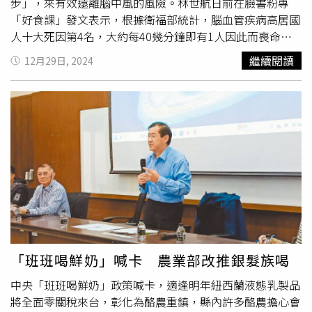
他們的故事線，「我刻意加入煮泡麵吃到蛋殼等場景，讓兩
步」，來有效遠離腦中風的風險。林世航日前在臉書粉專
人充滿生活感。」楊子儀說自己私下也遇過吃到蛋殼料理的
「好食課」發文表示，根據衛福部統計，腦血管疾病高居國
情況，當下爽朗回應「沒關係，
補鈣
啊」，自嘲非常懂生
人十大死因第4名，大約每40幾分鐘即有1人因此而喪命，
存。《不如海邊吹吹風》導演何潤東對「廟口CP」的演員
民眾也要從日常開始注重腦心血管疾病的預防。為此，他就
繼續閱讀
12月29日, 2024
楊子儀和莊茜佳兩人表現讚不絕口。（圖／大川大立）
提供了6個日常飲食小撇步，有助於遠離腦中風：1、選擇全
穀及未精緻雜糧：如糙米、紫米、地瓜、南瓜等，相比於精
緻澱粉，因為含有較多纖維，能穩定血糖波動，對心腦健康
有益。2、每日2份乳品：攝取足夠的鈣質（如牛奶、起
司），有助血管預防高血壓，建議每天早晚1杯奶，也可以2
片起司代替1杯奶來補足鈣質。3、吃足3蔬2果：富含纖維
的蔬果幫助改善血脂，促進腸胃蠕動，預防便秘，每日最好
吃足2個拳頭大的水果，跟3個半碗的熟蔬菜。4、善用植物
性蛋白：毛豆、豆腐、豆乾等豆製品含較少的飽和脂肪酸，
並且無膽固醇，可大大減少心血管疾病風險。 5、選擇低脂
蛋白質：除了豆類外，蛋白質還可優先選擇魚、蛋類，魚類
含有的Omega-3脂肪酸可幫助抗發炎，每週建議吃超過2份
「班班喝鮮奶」喊卡 農業部改推銀髮族喝
魚貝類，一份約半掌心的大小，蛤蠣或牡蠣則大約3湯匙的
中央「班班喝鮮奶」政策喊卡，適逢明年紐西蘭液態乳製品
份量，肉則可優先挑選家禽等較低脂的白肉。 6、適時補充
將全面零關稅來台，彰化為酪農重鎮，縣內許多酪農擔心會
水分：每日喝足體重x30～40cc的水，並以白開水、無糖茶