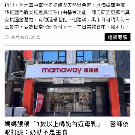
為榮、以教育為本的城市，未來要讓台南成為「讀冊免錢、
指出，黑木耳中富含多醣體與天然黑色素，具備調節免疫、
吃飯免錢、喝牛奶免錢」的幸福城市，讓家長不再為學費煩
降低體內發炎反應與清除自由基等功能，部分研究更顯示具
惱，孩子能專心學習、健康成長。「教育是最好的投資，照
有抗腫瘤潛力，有助延緩老化。他建議，黑木耳可納入每日
顧好孩子，就是照顧台南的未來。」
三餐中，做為日常保健食材之一。在日常飲食中，黑木耳經
常以涼拌、炒菜或甜湯方式出現，許多人僅視為配菜。然而
繼續閱讀
09月09日, 2025
研究指出，黑木耳不僅口感爽脆，其營養價值亦不容小覷。
張家銘醫師進一步說明，黑木耳的鐵含量是菠菜的20倍，對
於貧血患者、青少年與素食者而言，具有實質補鐵效果。此
外，每公斤黑木耳含有約5.2公克鈣質，遠高於肉類，有助
於預防骨質疏鬆，特別適合銀髮族與更年期後女性食用。黑
木耳也含有約10%的蛋白質，並包含多種必需胺基酸；其脂
肪比例極低，僅約0.2%，對控制體重族群亦相當友善。營
養成分中最受矚目的，是黑木耳含有的1,3-β-葡聚糖類多醣
體。此類物質已被多項研究證實具免疫調節、抗發炎與抗腫
瘤作用，加上含有天然黃酮與多種維生素，使黑木耳被認為
是本土飲食中隨手可得的「超級食物」。張家銘醫師強調，
預防醫學的落實關鍵在於日常飲食的選擇。他建議民眾可透
媽媽餵稱「1歲以上喝奶首選母乳」 醫師傻
過簡單料理方式，讓黑木耳融入每日三餐之中，成為家庭飲
眼打臉：奶就不是主食