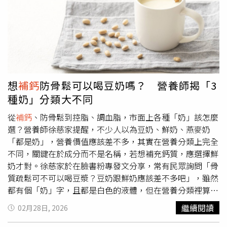
的一克拉鑽戒，希望能帶來好運。秀蘭瑪雅以專輯《鐵心
肝》角逐第37屆金曲獎最佳台語女歌手，創下累計17次入
圍的紀錄。。（圖／本刊攝影組）第17次入圍金曲獎，秀蘭
瑪雅早已寫下個人紀錄，但談起得獎心情依舊十分平常心，
「今天如果可以上台當然很好，如果沒有上台也很開心，也
是打破紀錄，現在也是入圍17次」。曾在第15屆金曲獎拿
下台語歌后殊榮的她，更笑說被大家提起入圍次數，自己反
想
補鈣
防骨鬆可以喝豆奶嗎？ 營養師揭「3
而有點不好意思，「每次人家問我，我都很不好意思，我只
種奶」分類大不同
有得過一次」。另外，她也透露自己先前因急性退化性關節
炎，現在持續接受運動復健，「現在要做運動復健，也呼籲
從
補鈣
、防骨鬆到控脂、調血脂，市面上各種「奶」該怎麼
大家要多注意身體，記得要
補鈣
」。
選？營養師徐慈家提醒，不少人以為豆奶、鮮奶、燕麥奶
「都是奶」，營養價值應該差不多，其實在營養分類上完全
不同，關鍵在於成分而不是名稱，若想補充鈣質，應選擇鮮
奶才對。徐慈家於在臉書粉專發文分享，常有民眾詢問「骨
質疏鬆可不可以喝豆漿？豆奶跟鮮奶應該差不多吧」，雖然
都有個「奶」字，且都是白色的液體，但在營養分類裡算是
不同食物。徐慈家提到，首先是鮮奶，屬於乳品類，每
繼續閱讀
02月28日, 2026
100ml約含鈣100mg，也含酪蛋白與乳清蛋白，胺基酸組成
完整，對成長期、孕期、熟齡族群特別重要，而乳糖與維生