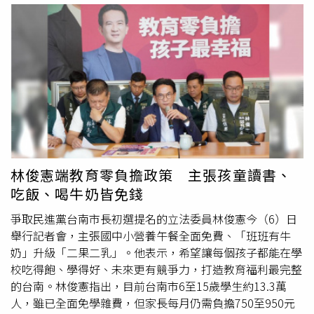
素D（若有強化）能幫助鈣利用率更好，目標是
補鈣
、防骨
鬆。徐慈家說明，豆奶則歸類在豆魚蛋肉類，每100ml約3g
蛋白質，屬優質植物蛋白，含大豆異黃酮，有助心血管與更
年期調節，但天然鈣含量不高，除非標示「強化鈣」，因此
豆奶是補蛋白質、增肌、控脂的好選擇。徐慈家指出，燕麥
奶是全穀雜糧類，本質是燕麥加水打製，含β-葡聚醣，研究
顯示有效劑量達每日3g,，有助降低膽固醇，但蛋白質低、
鈣低，且屬澱粉來源，若是控醣或減脂族要把它當「主食」
計算。徐慈家建議，想「
補鈣
」要選鮮奶或高鈣豆漿，想
「增肌」喝鮮奶或無糖豆奶，想「調血脂」可挑豆奶或燕麥
林俊憲端教育零負擔政策 主張孩童讀書、
奶，如果是「乳糖不耐」可選優酪乳、起司或強化植物奶。
吃飯、喝牛奶皆免錢
徐慈家強調，營養不是看名字，而是看「成分表」，選對目
的，才是真正「聰明喝奶」。
爭取民進黨台南市長初選提名的立法委員林俊憲今（6）日
舉行記者會，主張國中小營養午餐全面免費、「班班有牛
奶」升級「二果二乳」。他表示，希望讓每個孩子都能在學
校吃得飽、學得好、未來更有競爭力，打造教育福利最完整
的台南。林俊憲指出，目前台南市6至15歲學生約13.3萬
人，雖已全面免學雜費，但家長每月仍需負擔750至950元