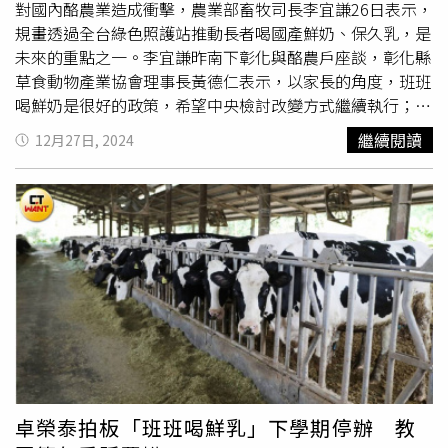
對國內酪農業造成衝擊，農業部畜牧司長李宜謙26日表示，
為主，維持身體新陳代謝。此外，林世航提醒，可特別留意
規畫透過全台綠色照護站推動長者喝國產鮮奶、保久乳，是
腦中風的3大徵兆，包括「Face」臉部表情不對稱，嘴角歪
未來的重點之一。李宜謙昨南下彰化與酪農戶座談，彰化縣
斜；「Arm」單側手臂或腳無力；「Speech」口齒不清，
草食動物產業協會理事長黃德仁表示，以家長的角度，班班
喪失言語溝通能力，若碰到上述情形，發現者要趕緊記下患
喝鮮奶是很好的政策，希望中央檢討改變方式繼續執行；以
者發作時間，並趕緊打119求救。
業者的角度，產業若無政府支持很難生存，政府給予如離酪
繼續閱讀
12月27日, 2024
等補助應及時。立委謝衣鳯表示，學童、老人家都需要
補
鈣
，建議未來從食農教育、長照機構等推廣國人飲用乳品，
刺激牛乳的需求量，對於國產剩餘鮮乳製成保久乳，希望中
央推動認證，避免食安問題，中央也應補助，協助酪農產業
升級。彰化縣府農業處畜產科長許天耀說，彰化縣有106場
酪農戶、約3萬2000頭乳牛，牛乳年產量約11萬公噸，飼養
頭數及泌乳量全國第一，中央取消班班喝鮮奶勢必造成衝
擊，縣府匯集產業界意見，希望班班喝鮮奶政策延續，建議
由中央與業界簽訂共同供銷契約，以穩定供銷，提高國內鮮
乳食用量。李宜謙表示，乳品推廣至銀髮族，是未來的重點
之一，將透過全國150多個綠色照護站推廣，讓長者多飲用
國產鮮乳或保久乳，獲得鈣質補充，細節尚在討論。農業部
卓榮泰拍板「班班喝鮮乳」下學期停辦 教
畜牧司副司長周志勲進一步說明，原則上後續政策會以酪