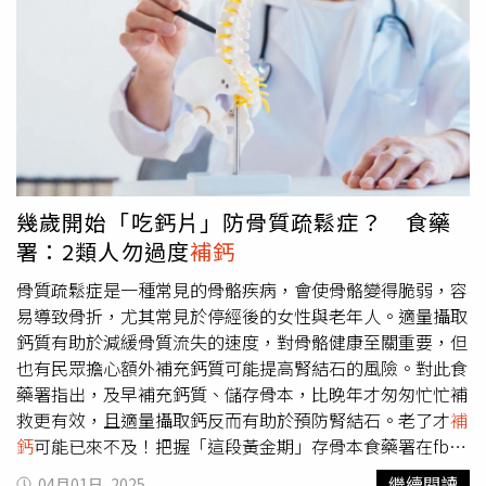
PO向母親求證此事，母親坦言因認為那箱補品不便宜，所
以捨不得喝，只有身體不舒服時才會喝，也沒有向大嫂說過
不想喝那些補品，因為不願與對方計較太多，所以當大嫂把
補品整箱拿走時，原PO父母也沒多說什麼。而當原PO與大
嫂因補品產生爭執時，大嫂竟嗆原PO嫁出去的女兒是潑出
去水，還要原PO「手不要伸那麼長，管我們家的事」，更
表示原PO父母目前是他們在照顧。原PO聽完不甘示弱地回
罵「以後我自己的父母，我們兄弟姊妹自己照顧就好」，爭
吵到最後大嫂與哥哥一家人也搬出老家。貼文一出引起熱
幾歲開始「吃鈣片」防骨質疏鬆症？ 食藥
議，不少網友為原PO打抱不平，留言道「這大嫂手伸比較
署：2類人勿過度
補鈣
長吧，別人東西沒問過就拿走，更何況那是你要孝敬父母
的」、「這我也會不高興，我是買來孝順父母，而不是孝順
骨質疏鬆症是一種常見的骨骼疾病，會使骨骼變得脆弱，容
別人。自己想要不會自己買嗎？要是父母自己說不要，我就
易導致骨折，尤其常見於停經後的女性與老年人。適量攝取
不會再買」。更有網友指出「老人家因為年紀大了，鈣質不
鈣質有助於減緩骨質流失的速度，對骨骼健康至關重要，但
容易留住，所以需要
補鈣
。但小孩每天在外面跑，有足夠的
也有民眾擔心額外補充鈣質可能提高腎結石的風險。對此食
陽光在照射，其實不太需要
補鈣
，反而補太多鈣會長不
藥署指出，及早補充鈣質、儲存骨本，比晚年才匆匆忙忙補
高。」
救更有效，且適量攝取鈣反而有助於預防腎結石。老了才
補
鈣
可能已來不及！把握「這段黃金期」存骨本食藥署在fb粉
絲團「藥博士 正藥說」表示，補充鈣質其實無法顯著降低
繼續閱讀
04月01日, 2025