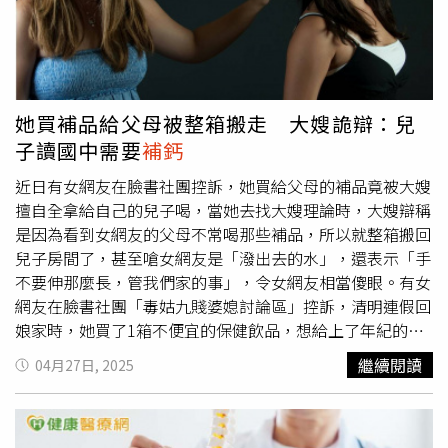
終目的卻驚人一致的誘導消費。其中，一名號稱「王建國弟
弟」的數位人最為火紅。他不僅跳舞唱歌，還經常以「寶寶
姐姐」等稱呼撩動中老年女性粉絲心弦，更在影片中頻頻推
薦孔雀手鐲、駱駝奶、貴婦遮瑕膏等商品。粉絲在情緒牽動
下掏錢支持，卻不知對方根本不是活人，而是以變現為目標
她買補品給父母被整箱搬走 大嫂詭辯：兒
的AI模型。此外，AI推銷的商品往往誇大其詞。例如一款號
子讀國中需要
補鈣
稱「
補鈣
補氨糖」的產品，實際上僅為「氨糖軟骨素無蔗糖
高鈣壓片糖果」，連檢驗報告都只提及外觀、口感，與宣稱
近日有女網友在臉書社團控訴，她買給父母的補品竟被大嫂
功效毫無關聯，形同誤導消費。專家呼籲，雖然AI技術發展
擅自全拿給自己的兒子喝，當她去找大嫂理論時，大嫂辯稱
帶來便利與娛樂，但針對老年群體的情感操控與虛假宣傳，
是因為看到女網友的父母不常喝那些補品，所以就整箱搬回
極可能引發財產損失與心理依賴，需引起家庭與監管單位重
兒子房間了，甚至嗆女網友是「潑出去的水」，還表示「手
視。
不要伸那麼長，管我們家的事」，令女網友相當傻眼。有女
網友在臉書社團「毒姑九賤婆媳討論區」控訴，清明連假回
娘家時，她買了1箱不便宜的保健飲品，想給上了年紀的父
母
補鈣
，沒想到下次再回娘家時，發現整箱補品竟都在大嫂
繼續閱讀
04月27日, 2025
兒子的房間裡。原PO氣得去找大嫂理論，沒想到對方竟稱
她兒子現在讀國中，正是需要
補鈣
的年紀，她看原PO的父
母不常喝那些補品，所以就整箱拿給自己的兒子。事後原