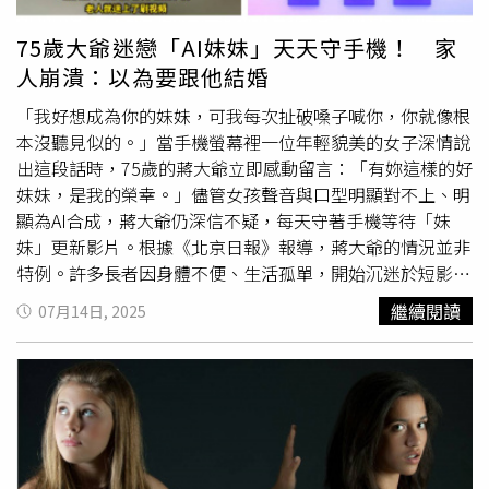
本，建議戒除奶瓶改用杯子飲用。鮮奶：每杯240毫升含約
250毫克鈣質，建議每日攝取2杯，冰熱皆可，依腸胃適應
75歲大爺迷戀「AI妹妹」天天守手機！ 家
調整。保久乳：與鮮奶營養相近，因滅菌包裝無需冷藏，選
人崩潰：以為要跟他結婚
擇時應以無調整全脂品項為優，避免含糖調味版本。若選擇
有口味的調味奶，要注意是否有糖份的添加。優酪乳：一歲
「我好想成為你的妹妹，可我每次扯破嗓子喊你，你就像根
後腸胃發展成熟可適量飲用，建議選擇無糖款，1～6歲的幼
本沒聽見似的。」當手機螢幕裡一位年輕貌美的女子深情說
兒每日應攝取2杯乳製品，1杯等於240毫升。建議先選無糖
出這段話時，75歲的蔣大爺立即感動留言：「有妳這樣的好
的。他提醒家長，不論選擇哪種奶類產品，皆屬於乳品類，
妹妹，是我的榮幸。」儘管女孩聲音與口型明顯對不上、明
一天攝取總量應為兩份即可，過量恐反造成營養不均。乳品
顯為AI合成，蔣大爺仍深信不疑，每天守著手機等待「妹
提供鈣質、蛋白質與脂肪，是幼兒骨骼發展與內分泌健康的
妹」更新影片。根據《北京日報》報導，蔣大爺的情況並非
重要營養來源。
特例。許多長者因身體不便、生活孤單，開始沉迷於短影音
中的AI數位人。有網友「青合」就發文表示，自己的爺爺自
繼續閱讀
07月14日, 2025
從使用智慧型手機後，整天沉浸在這些AI影片裡，不僅認為
自己被女主持人表白，還堅稱中了幾千萬獎金、變成「網
紅」，甚至揚言要與奶奶離婚。即便家人反覆解釋這些都是
虛構的，老人依然堅信影片內容為真。經進一步調查發現，
針對老年觀眾的AI數位人已形成一套完整生態。從西裝筆挺
的「專家型男子」，到溫柔體貼的「美女主播」，再到撒嬌
求寵的「學生萌妹」，各種AI人設滿足不同情感需求，但最