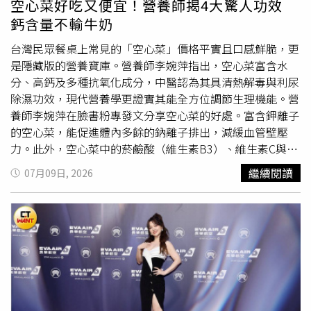
空心菜好吃又便宜！營養師揭4大驚人功效
骼發育追蹤，能協助家長了解孩子的骨齡與發育狀況，並在
豆等，所以除了喝牛奶以外，青菜也要多吃。5、鎂：骨骼
鈣含量不輸牛奶
專業引導下建立符合孩子需求的健康管理方向，協助孩子順
裡的重要礦物質高敏敏指出，鎂除了參與骨骼代謝，也和肌
利成長。黃醫師提醒：順應自然發育規律才是關鍵「很多人
肉、神經功能維持有關，常見食物來源包括堅果、全穀類
台灣民眾餐桌上常見的「空心菜」價格平實且口感鮮脆，更
以為長高只能聽天由命或靠大補特補，但其實更重要的是順
等，孩子如果只吃精緻澱粉，很容易鎂攝取不足。6、維生
是隱藏版的營養寶庫。營養師李婉萍指出，空心菜富含水
應自然的發育規律。」黃玉齡醫師提醒，若自覺孩子的身高
素C：促進膠原蛋白形成高敏敏提到，骨骼不是鈣，也需要
分、高鈣及多種抗氧化成分，中醫認為其具清熱解毒與利尿
落後、一年長不到4公分，或第二性徵過早出現，與其一味
膠原蛋白形成支架，維生素C可以促進膠原蛋白形成，幫助
除濕功效，現代營養學更證實其能全方位調節生理機能。營
給予不明偏方，不如透過專業檢查了解孩子真正的骨骼成熟
骨骼結構更健康，常見食物來源包括芭樂、奇異果、柑橘、
養師李婉萍在臉書粉專發文分享空心菜的好處。富含鉀離子
狀況。真正值得高興的，不只是暫時的身高增長，而是生長
甜椒。高敏敏提醒，除了遺傳與青春期發育狀況外，均衡飲
的空心菜，能促進體內多餘的鈉離子排出，減緩血管壁壓
板得到妥善保護、骨齡穩健發育，讓孩子在健康的狀態下幫
食、足夠睡眠、在生長激素分泌時間入睡、跑跳等刺激骨
力。此外，空心菜中的菸鹼酸（維生素B3）、維生素C與葉
助孩子依照自身發育狀況健康成長。【延伸閱讀】想讓孩子
骼、規律運動也會影響孩子身高。
綠素，能協同調節膽固醇水平並強化血管彈性，降低血管發
繼續閱讀
07月09日, 2026
長高？醫：藥物不是第一步 「這些事」才是影響關鍵肥胖
炎及動脈硬化的風險，是長期攝取重口味外食者穩定血壓、
可能讓兒童長高黃金期提早結束！醫：數據化管理助早期治
保護心臟的綠色神隊友。李營養師表示，最容易被大眾低估
療https://www.healthnews.com.tw/readnews.php?
的是空心菜驚人的鈣質含量，每100公克的空心菜含鈣量高
id=69254
達105毫克，同體積比較甚至更勝牛奶，是蔬食者與乳糖不
耐症患者的優質
補鈣
首選。不過，由於植物性鈣質的吸收率
相對較低，李營養師提醒，飯後可搭配芭樂、奇異果或鳳梨
等富含維生素C的水果，能有效提升人體對鈣質的吸收。除
了心血管與骨骼健康，空心菜對於靈魂之窗與腸道也是好處