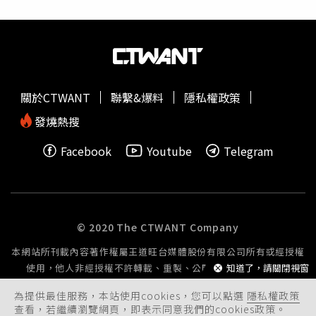
路以來反而嚴重干擾學校正常作息、影響學生學習品質，甚
至還擾亂生產秩序與市場機制，主責單位農業部懸崖勒馬不
是壞事。全教總直言，不是立意良善就一定是好政策，各級
政府部門更不應把學校當成「施政提款機」，呼籲賴政府記
取教訓，不要重蹈覆轍。行政院發言人李慧芝則強調，停辦
不會影響政府照顧酪農決心，也會持續推動酪農產業輔導升
關於CTWANT
聯繫&爆料
隱私權政策
級。農業部次長杜文珍則說，外界關注2025年已編列的
「班班喝鮮乳」預算如何消化流用，農業部後續會再與相關
發燒熱搜
產業團體討論，思考如何挹注經費，對產業最有助益。
Facebook
Youtube
Telegram
© 2020 The CTWANT Company
本網站所刊載內容著作權屬王道旺台媒體股份有限公司所有或經授權
使用，他人非經授權不許轉載、重製、公開播送或公開傳輸。
知道了，請關閉視窗
為提供最佳服務，本站使用cookies，您可以點選
隱私權政策
查看，若繼續瀏覽網頁，即表示同意我們的cookies政策。