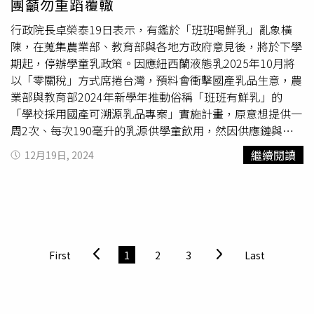
團籲勿重蹈覆轍
農、小農的補助為主，包括協助構建冷鏈設施、品質標籤等
行政院長卓榮泰19日表示，有鑑於「班班喝鮮乳」亂象橫
等。
陳，在蒐集農業部、教育部與各地方政府意見後，將於下學
期起，停辦學童乳政策。因應紐西蘭液態乳2025年10月將
以「零關稅」方式席捲台灣，預料會衝擊國產乳品生意，農
業部與教育部2024年新學年推動俗稱「班班有鮮乳」的
「學校採用國產可溯源乳品專案」實施計畫，原意想提供一
周2次、每次190毫升的乳源供學童飲用，然因供應鏈與配
送、保存問題，光政策已上路的7縣市中，有高達7成學童選
繼續閱讀
12月19日, 2024
擇飲用保久乳，與預期效果有落差，冷鍊等系列問題也讓地
方叫苦連連。卓榮泰5日承諾，近期會針對4年預計砸新台幣
44億的「班班有鮮乳」政策滾動式調整並公布下學期解方，
而在農業部與教育部蒐集各地方政府意見並溝通後，發現第
一線教學單位與家長對政策推動看法多元又分歧，短期難以
形成共識，便於19日院會拍板，下學期起不再班班發放鮮
First
1
2
3
Last
乳，也不會改採發行鮮乳券等替代方案，亦即政策將直接
「腰斬」。全國教師工會總聯合會對此批評，「班班喝鮮
奶」政策雖打出協助本土酪農、幫學童
補鈣
大旗，但政策上