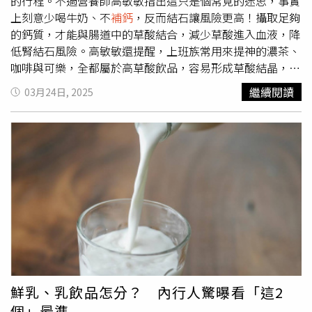
並且有助腸道好菌生長、保護腸道，確實有助降低腸黏膜病
的行程。不過營養師高敏敏指出這只是個常見的迷思，事實
變的風險。為什麼補充鈣質和較少的大直腸癌有關？范泉山
上刻意少喝牛奶、不
補鈣
，反而結石讓風險更高！攝取足夠
說，因為有研究發現，鈣有助於和食物中的致癌物結合後從
的鈣質，才能與腸道中的草酸結合，減少草酸進入血液，降
腸道排除掉。過量攝取脂肪會促進膽酸的排泄，膽酸是由肝
低腎結石風險。高敏敏還提醒，上班族常用來提神的濃茶、
臟所製造，初級膽酸會和甘胺酸或牛磺酸鍵結合成結合型膽
咖啡與可樂，全都屬於高草酸飲品，容易形成草酸結晶，喝
酸，於小腸的位置促進脂肪的消化吸收。過多而未被回收的
多了會增加腎結石的風險。營養師高敏敏23日在臉書粉絲專
繼續閱讀
03月24日, 2025
膽酸會形成次級膽酸，在腸道和壞菌產生作用，會形成致癌
頁發文，表示「鈣吃太多會得腎結石」是群眾常見的迷思，
的去氧膽酸，破壞大腸黏膜，而鈣就可以和膽酸結合成不可
事實上想預防腎結石，反而必須每天攝取足夠的鈣質，才能
吸收的鈣鹽，從糞便中排掉。補充鈣最好的來源是牛奶，但
夠與腸道中的草酸結合，減少草酸進入血液，從而降低腎結
台灣人多數有乳糖不耐症，因此多補充優格等乳製品，可以
石風險。高敏敏建議，民眾可選擇攝取牛奶、小魚乾、鈣
避開乳糖不耐症引起的腹瀉、腹脹等問題。醫籲過「這歲
片、起司等鈣質來源，確保每天鈣攝取量能達到1000毫克
數」就應進行篩檢 2觀念護腸道健康范泉山說，酒精不見
以上。另一方面，高敏敏也提醒，民眾應該減少動物蛋白的
得會致癌，但卻會加速人體新陳代謝，並產生有害的代謝產
攝取，並且食用適量的植物蛋白。因為過量的動物性蛋白
物，而且無論酒精攝取多寡都一樣，這也是近年來飲食建議
（如紅肉、內臟）會增加尿液中的鈣和尿酸，讓腎結石風險
多勸大家用「不喝酒」取代「少喝酒」的原因。而紅肉和燒
上升，她建議民眾多吃植物性蛋白，如黑豆、鷹嘴豆、黃
烤等食物更是會促進人體製造過多的膽酸，有致癌危險。他
豆、毛豆等，這些食材不僅能提供充分的蛋白質，還富含膳
透露，我們看到許多罹患大腸癌的藝人名人，多和燒烤、菸
食纖維，有助於維護腎臟健康。此外，想預防腎結石的形
酒脫不了關係。在對民眾的衛生教育中，范泉山最常引用
成，每天喝夠足量的水才是關鍵。高敏敏指出，民眾每天至
鮮乳、乳飲品怎分？ 內行人驚曝看「這2
「垃圾桶理論」。我們的大直腸是身體末端，就像是人體的
少要喝2到2.5公升的飲用水，能夠幫助尿液稀釋，降低草酸
個」最準