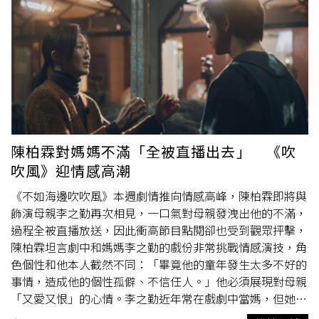
物治療成本約為每月1,000元，雖然不算低，但若與骨折後
過，不寧腿症候群的病生理機轉仍尚未完全清楚，陳明墾醫
動輒數十萬元的醫療支出，以及可能造成的永久失能甚至死
師表示，目前普遍認為是因為腦內多巴胺（Dopamine）系
亡風險相比，實屬九牛一毛。骨質疏鬆症的初級預防利大於
統不穩定，進而造成感覺傳導異常，此症候群女性發病率高
弊，這點也已獲得國外許多研究文獻的證實。柳營奇美醫院
於男性，而且隨著年齡增長，發生率會因此上升，文獻指
在過去兩年針對150位50歲以上、未曾發生脆弱性骨折的民
出，臺灣地區的盛行率約為1.57%。而不寧腿症候群的診斷
眾進行骨質密度檢測。結果顯示有46 %診斷為骨質疏鬆症
主要是依據國際不寧腿症候群研究會（IRLSSG）於 2012 年
（T值小於-2.5），另有約1/3為骨質稀少（T值介於-1
修訂的診斷標準。陳明墾醫師提到，不寧腿症候群必須符合
與-2.5）；確診為骨質疏鬆症的患者中，有46%同意接受治
以下所有標準：腿部有難以抑制的衝動想移動，伴隨不舒服
療。劉宣志醫師強調，透過及早檢測、發現和介入治療，骨
感覺症狀於休息時，如看電視、躺床、準備入睡時加重肢體
陳柏霖對媽媽不滿「全被直播出去」 《吹
質疏鬆症患者除了要接受藥物治療外，其餘生活與一般正常
活動後，如走動、踢腿，症狀可獲得緩解症狀在晚上比白天
吹風》迎情感高潮
人無異。劉宣志醫師指出，就如同對抗新冠肺炎，施打疫苗
嚴重以上症狀並非由於其他的疾病或醫療行為所造成不寧腿
的花費遠低於疫情造成的醫療支出和國家經濟損失。同理，
症候群中西醫怎治療？ 日常生活哪些需注意？目前，不寧
《不如海邊吹吹風》本週劇情推向情感高峰，陳柏霖即將與
骨質疏鬆症的預防和早期治療，效益也遠大於骨折發生後的
腿症候群的治療方法為睡前給予多巴胺致效劑，陳明墾醫師
飾演母親李之勤再次相見，一口氣對母親發洩出他的不滿，
補救措施。因此，醫師也期待未來政府和民眾能夠對此挹注
表示，雖然它效果不錯，但最重要的還是盡可能找出原因，
過程全被直播放送，因此衝高節目點閱卻也受到觀眾抨擊，
更多資源，提高對骨質疏鬆症篩檢和預防性治療的重視。資
如檢驗血中鐵離子濃度、攜鐵蛋白、葉酸、維生素B12等是
陳柏霖坦言劇中和媽媽李之勤的戲份非常挑戰情感演技，角
料來源：奇美醫訊145期 - 保密防跌，人人有責（善除病
否缺乏，再給予相應的補充，另外也須注意是否為某些藥物
色個性和他本人截然不同：「畢竟他的童年發生太多不好的
人，理於未生） 談骨質疏鬆症之預防與早期治療【延伸閱
的副作用導致（如：鈣離子阻斷劑、抗組織胺、抗憂鬱劑
事情，造成他的個性孤僻、不信任人。」他必須展現對母親
讀】吃素會「骨質疏鬆」？除了
補鈣
還要補什麼？家醫科醫
等）。而中醫觀點則是認為，此病有內、外兩層病因，陳明
「又愛又恨」的心情。李之勤近年常在戲劇中當媽，但她演
師來解答！「沉默殺手」骨質疏鬆！ 台灣為何髖部骨折率
墾醫師說明，在外多由風、寒、濕邪侵犯，邪客經脈，引起
出這場戲時依然感受到難度：「這位媽媽是從錯誤中悔悟過