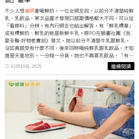
垃圾桶。有的垃圾桶出產的品質不好，很快就容易損壞，就
鈣結晶形成的機會。此外，由於檸檬水含有檸檬酸，同樣可
是先天遺傳的大腸癌體質。而再好的垃圾桶用了50年以上，
以幫助防止腎結石生成，也是很好的選擇高敏敏還提醒，外
不少人想
補鈣
會喝鮮奶，一位女網友說，以前分不清楚純鮮
總是會出問題，這就是為什麼他總是要患者年過50歲要進行
食、加工食品常含有高鈉、添加物，容易增加腎臟負擔。而
乳、乳飲品，某次品嘗才發現口感跟價格都大不同，可以從
大腸直腸癌篩檢的原因。要維持人體垃圾桶長久使用，重點
自己在家烹調，能掌控用鹽量，配合選擇新鮮食材，進而降
「看原料」分辨。有內行網友也給出解答，有「鮮乳標章」
是「你丟了什麼垃圾？」和「有沒有常刷洗垃圾桶？」如果
低結石風險！若想預防腎結石，飲食方面又要怎麼注意呢？
或有標鮮奶、鮮乳的就是新鮮牛乳。原PO在臉書社團《我
總是丟會黏垃圾桶的垃圾，垃圾桶很快就沾滿髒污，如果都
高敏敏指出，濃茶、咖啡、可樂等飲品中含有較多草酸，草
愛全聯-好物老實説》發文，她以前分不清楚牛乳跟鮮乳，
是乾爽易倒除的垃圾，或經常用纖維去清洗垃圾桶，垃圾桶
酸會與鈣結合，從而形成草酸結晶，容易沉積在腎臟內，增
沒認真感受有什麼不同，後來同時喝純鮮乳跟乳飲品，才知
當然可長保乾淨。（內容授權提供／常春月刊）【延伸閱
加結石風險。如果是愛喝咖啡或茶的人，建議適量飲用，並
道是天差地別，一分錢一分貨，她也不再買乳飲品，「有的
讀】沒家族史、飲食清淡仍罹癌！ 55歲女因「這項異常」
確保每天鈣質攝取足夠，才能減少草酸的影響。此外，維生
是老招牌，有的是新興農場，我自己會想支持消費新品
繼續閱讀
02月10日, 2025
揪出腸癌公費大腸癌篩檢對象擴大！新春佳節也要「3多、3
素C過量時（每日超過1000毫克）會在體內轉化為草酸，增
牌。」原PO表示，她分辨方式為看原料，100%生乳就是鮮
少、3去」顧腸道
加腎結石風險。因此民眾可以適量攝取水果中的維他命C，
乳，標水、乳粉是乳飲品，希望大家能從此不踩雷。此文一
https://www.healthnews.com.tw/readnews.php?
但避免直接服用高劑量維他命C補充品，特別是已經有腎結
出，不少網友紛紛留言「調和乳有他的存在市場，泡咖啡，
id=64742
石病史的人，更是要特別注意。高鈉、重鹹的飲食，或是有
調飲料，做點心很適合，也不傷荷包」、「喝的出來其實，
添加物的加工食品，同樣要避免。高敏敏表示，過多的鹽分
鮮奶跟牛奶還是有差」、「不用自己創造名詞，品名是「鮮
會增加尿鈣排泄，讓腎結石風險上升，因此在日常進食時，
乳」或「乳飲品」就可以分辨。」、「應該是看國產鮮乳標
少喝濃湯、少用醬料，就能減少鈉攝取，有助於維持鈣質平
章吧」、「不是真的牛奶，旁邊會寫乳飲品，而且上面沒有
衡，減少腎結石機率；而加工食品（如香腸、培根、泡麵
乳牛貼紙，有乳牛貼紙的才一定是真的牛乳哦」、「小農出
等）的鈉含量高，還可能含有磷酸鹽等添加物，很容易影響
品的不一定會有，看成分最準」。也有人解釋，「網路上早
腎臟健康，導致鈣質流失。因此日常中多選擇新鮮、天然的
有不少解釋乳飲品的影片了，隨便挖都有不少，像營養師、