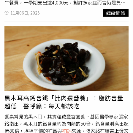
午餐費，一學期支出逾4,000元，對許多家庭而言仍是負
擔。因此他主張推動午餐全面免費，「不僅能減輕家長壓
繼續閱讀
11月06日, 2025
力，更讓孩子健康成長、均衡飲食。」林俊憲強調，台南擁
有全國比例最高、達94%的中央廚房供餐體系，能有效控制
成本，具備實施的條件，「要讓學校不只是學習的地方，更
是照顧孩子的第二個家」，確保每位學生都能在校園裡吃得
營養又安心。林俊憲續指，台南自總統賴清德任市長時期就
推動「週週喝牛奶」，在黃偉哲市長任內升級為「二果一
乳」，成為六都唯一每週提供兩次水果、一份牛奶的城市。
不過受財劃法影響，補助取消後，許多孩子少了一瓶牛奶，
因此他主張全面升級為「二果二乳」，讓孩子能「週週
補鈣
不間斷」。他說明，台南是酪農重鎮，柳營是全台四大酪農
區之一，推動這項政策不僅守護孩子健康，也更能支持本地
農業，絕對是兼顧孩子成長需求、農業永續的多贏政策。林
黑木耳高鈣含鐵「比肉還營養」！脂肪含量
俊憲表示，團隊長期傾聽家長與教師心聲、匯聚民意，感謝
超低 醫呼籲：每天都該吃
現任黃偉哲市長在教育政策上的努力，延續從賴清德市長以
來的良好基礎，讓台南在學生照顧走在全國前端。自己將在
餐桌常見的黑木耳，其實蘊藏豐富營養。基因醫學專家張家
這個基礎上更進一步，推動教育再升級，打造「全國教育第
銘指出，黑木耳的鐵含量約為肉類的50倍，鈣含量則高出超
一品牌的台南」。 最後，林俊憲強調，台南是一座以孩子
過80倍，堪稱平價的補鐵與
補鈣
來源。張家銘在臉書上發文