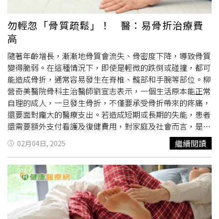
食物，才能真正保護腎臟。
食品業者都有出來講，鮮乳跟牛乳都各有支持者，沒必要這
樣貶低非鮮乳，乳糖不耐患者也有喜歡的非鮮乳產品，一竿
勿輕忽「骨質疏鬆」！ 醫：易骨折治療費
子打翻不好」。
高
隨著年齡增長，漸漸地骨質會流失、骨密度下降，導致骨質
變得脆弱。在這種情況下，即使是輕微的跌倒或碰撞，都可
能造成骨折，通常容易發生在脊椎、髖部和手腕等部位。柳
營奇美醫院骨科主治醫師劉宣志表示，一個生活原本能正常
自理的成人，一旦發生骨折，不僅要承受骨折帶來的疼痛，
還要面對龐大的醫療支出。若造成短期或長期的失能，患者
還需要額外支付看護及復健費用，對家庭及社會而言，是沉
重的經濟負擔和勞動力損失。對此劉醫師強調，及早進行篩
繼續閱讀
02月04日, 2025
檢與治療，能有效預防骨折的發生，進而避免上述種種負
擔。骨密度檢測只需10分鐘 醫提醒「這2族群」必做！以
髖部骨折為例，劉宣志醫師指出，台灣平均每年約有2萬例
髖部骨折發生。根據健保署分析資料，每位患者在發生髖部
骨折的一年內，醫療相關支出約為15萬元新台幣，第二年及
第三年各需約10萬元。即便投入如此高昂的成本，仍有10