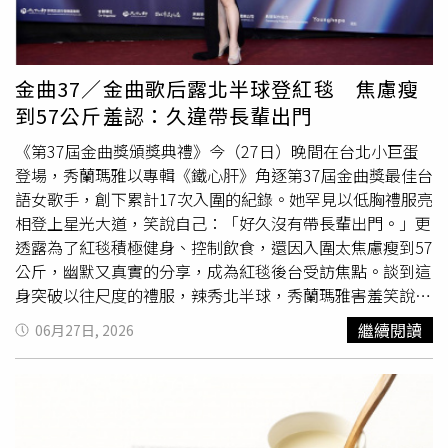
多多。李營養師說明，空心菜含有大量的類胡蘿蔔素與維生
素A，能維持眼部黏膜健康，舒緩螢幕族的氧化壓力；其特
有的木質素與粗纖維，則能促進腸道蠕動、改善便秘。同
時，空心菜豐富的葉酸也是造血與預防貧血的功臣，吃一份
金曲37／金曲歌后露北半球登紅毯 焦慮瘦
就能補足成人每日建議攝取量的五分之一。在消化系統方
到57公斤羞認：久違帶長輩出門
面，空心菜的果膠與維生素B2能保護胃黏膜，不過因其性
質偏寒，脾胃虛寒或易腹瀉者切勿過量，烹調時可加入老
《第37屆金曲獎頒獎典禮》今（27日）晚間在台北小巨蛋
薑、大蒜或麻油以中和寒性。此外，由於空心菜含有草酸與
登場，秀蘭瑪雅以專輯《鐵心肝》角逐第37屆金曲獎最佳台
鞣酸，飲食上應避免同時攝取大量高鈣食物或海鮮，以免降
語女歌手，創下累計17次入圍的紀錄。她罕見以低胸禮服亮
低鈣質吸收，或引發腸胃功能不佳者的腹脹與消化不良。為
相登上星光大道，笑說自己：「好久沒有帶長輩出門。」更
了發揮最強的食療效果，李營養師建議民眾採取黃金搭配，
透露為了紅毯積極健身、控制飲食，還因入圍太焦慮瘦到57
例如空心菜炒豆包有助降低膽固醇，搭配牛肉或豬肝則可大
公斤，幽默又真實的分享，成為紅毯後台受訪焦點。談到這
幅提升鐵質吸收率，若將梗切細與絞肉同炒，更是牙口不佳
身突破以往尺度的禮服，辣秀北半球，秀蘭瑪雅害羞笑說：
者的
補鈣
良方。最後李營養師呼籲，與其追求昂貴的營養
「距離上一次帶長輩出門，已經很久之前了。」為了撐起禮
繼續閱讀
06月27日, 2026
品，不如趁著產季把空心菜端上餐桌，用最平實的食材守護
服線條，她透露自己下足苦功，「做伏地挺身，姐姐還是稍
自己與家人的健康。
微鍛鍊一下，才不會垮垮。」飲食方面也格外克制，「都吃
得很清淡，水煮蛋加幾片青菜」。她更坦言，入圍後一度焦
慮到體重直直掉，「焦慮到體重下來，後面一個月都沒動
了，現在大概57公斤」。至於今晚的幸運物，她則秀出手上