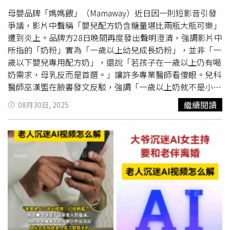
食中維護健康的助力，而非等到身體出現病徵才尋求補救。
他指出，黑木耳平價易得，透過長期攝取即可發揮顯著保健
母嬰品牌「媽媽餵」（Mamaway）近日因一則短影音引發
效果。
爭議，影片中聲稱「嬰兒配方奶含糖量堪比兩瓶大瓶可樂」
遭到炎上。品牌方28日晚間再度發出聲明澄清，強調影片中
所指的「奶粉」實為「一歲以上幼兒成長奶粉」，並非「一
歲以下嬰兒專用配方奶」，還說「若孩子在一歲以上仍有喝
奶需求，母乳反而是首選。」讓許多專業醫師看傻眼。兒科
醫師巫漢盟在臉書發文反駁，強調「一歲以上奶就不是小孩
的主食啦！根本不用吵著選母奶還是配方奶。」他指出，孩
繼續閱讀
08月30日, 2025
子滿一歲後，奶應轉為副食品形式，主要營養來源應以六大
類食物為主，但奶類仍是重要的鈣與蛋白質補充來源。巫漢
盟進一步分析，若從
補鈣
角度出發，一歲後孩子每天需攝取
500毫克鈣質，母乳每100毫升僅含約34毫克鈣質，必須攝
取近1500毫升母乳才能達標，實際上並不容易。他認為，
此時期應以配方奶、鮮奶、保久乳與優酪乳等乳品類作為主
要
補鈣
來源，並依照孩子個別狀況選擇適合品項。對於各類
奶製品的攝取方式，巫醫師也提供建議：配方奶：一歲以上
作為點心與副食品補充，每日攝取兩份為宜，不再作為主
食。針對乳糖不耐症、過敏病史等狀況可選擇對應奶粉版