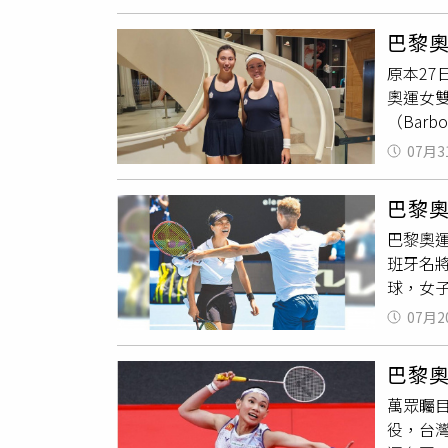
場，詹家
奧運，
開始以搭
手，然
巴黎
擇詹詠
退出奧
原本2
就會遭
雙，詹
奧運女
牌，詹家
導致謝
（Barb
低，且只
屎」。（
「沒有
的人決
07月3
對手也
桌，還
局逼出
台北世
巴黎
我們打
政鵬，
巴黎奧
始很可
不戰而
班牙名
一些，
個國家
球，女子
「止步
月沒再
目外，但
的感覺
的組合
07月2
去金牌
援，詹
201
得沒有
巴黎
運最後一
身體狀
萬眾矚目
日，設有
役，台
表團最