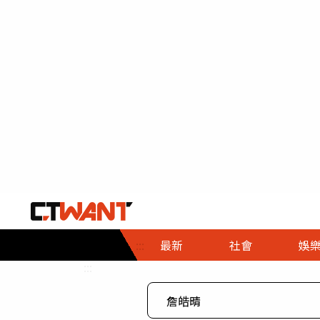
社會首頁
娛樂首頁
財經首頁
政
:::
最新
社會
娛
時事
即時
熱線
:::
直擊
大條
人物
調查
專題
３Ｃ