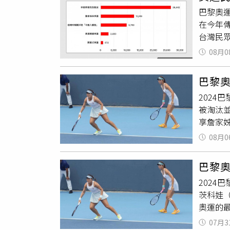
不少網
貢獻社
巴黎奧
當大的
意是期待
在今年
一搞，
台灣民
兒，真
題研究中
檔，後
08月0
件」。T
練資格
負面聲
奧運，
巴黎
必要時
手，然
2024
聲量超過
退出奧
被淘汰
彙整其中
雙，詹
享詹家
外，國
導致謝
配」賽
去」、
屎」。
08月0
洋與王
聲量排
牌的是
事轉播
巴黎
還是失
助包含
2024
己養的
油的觀
茨科娃（B
力，沒
奧運的
檔，後
則會紛
練資格
07月3