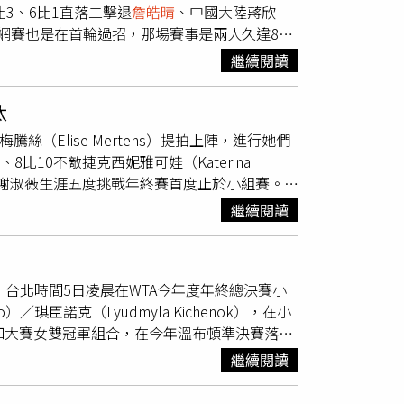
3、6比1直落二擊退
詹皓晴
、中國大陸蔣欣
開始接觸網球，14歲就在澳網青少女組奪下雙
網賽也是在首輪過招，那場賽事是兩人久違857
拿2金1銀，成為民眾讚譽有加的台灣之光；之後詹
、6比4、11比9險勝，賽後選手網前致意時謝
ngis）搭檔拿下美網冠軍，一度登上世界女雙球
繼續閱讀
又在同一邊，本來可能會在4強碰頭，不過謝
 Instagram 查看這則
讓之前兩年多沒對壘過的謝淑薇、
詹皓晴
「報
汰
1西妮雅可娃都是四大賽雙打冠軍，儘管首度
絲（Elise Mertens）提拍上陣，進行她們
數；第2盤開局謝淑薇連下3局延續氣勢，
詹皓
比10不敵捷克西妮雅可娃（Katerina
詹皓晴
，這次比賽結束當下西妮雅可娃先走上網
級4強，是謝淑薇生涯五度挑戰年終賽首度止於小組賽。首
手致意，這次謝、詹仍未握手。謝淑薇、西妮雅
局克服2個破發點危機、成功保發並收下盤術；
2023年法網女雙奪冠，這次化友為敵互相較
繼續閱讀
帶走冠軍，實力自然不弱，第2盤中段連破「謝
搶十雙方2比2平手後，西妮雅可娃／湯森連下6
妮雅可娃／湯森率先9比6出現賽末點，謝淑薇
女雙，台北時間5日凌晨在WTA今年度年終總決賽小
勝2敗遭到淘汰，西妮雅可娃／湯森以3戰全勝、
）／琪臣諾克（Lyudmyla Kichenok），在小
icole Melichar-Martinez）／澳洲
四大賽女雙冠軍組合，在今年溫布頓準決賽落敗
賽資格，今年台灣選手謝淑薇、
詹皓晴
都以雙打前
總決賽，小組賽首場也遭逆轉，謝淑薇更是自從
德梅托娃（Veronika Kudermetova）搭檔，
繼續閱讀
4站賽事首場就無奈淘汰，今天年終賽小組賽奪
和目前也是1勝1敗的義大利組合艾拉妮（Sara
萬美元，在沙烏地阿拉伯首都利雅德舉辦，謝淑薇