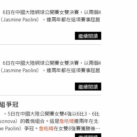
第1的捷克西妮雅可娃（Kateřina
tova）6日在中國大陸網球公開賽女雙決賽，以兩個4
。另一位寶島雙打女將
詹皓晴
，與俄羅斯庫德梅托娃
asmine Paolini），連兩年都在這項賽事屈居
賽與謝淑薇組合不同組，首場賽事直落二飲恨，期待第2
繼續閱讀
tova）6日在中國大陸網球公開賽女雙決賽，以兩個4
asmine Paolini），連兩年都在這項賽事屈居
繼續閱讀
組爭冠
ova），5日在中國大陸公開賽女雙4強以6比3、6比
Samsonova）的義俄組合。這是
詹皓晴
連兩年在北
Paolini）爭冠。
詹皓晴
在女雙8強賽獲勝後，
年終賽的WTA 1000等級巡迴賽，
詹皓晴
去