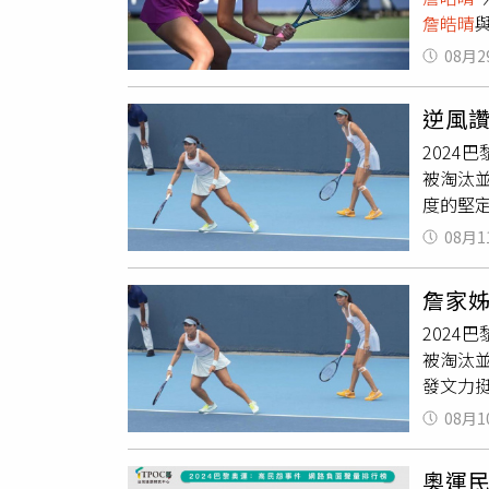
詹皓晴
與
15領先
後
詹皓
08月2
32強
皓晴
與
逆風
此底下
2024
Chan
被淘汰
淘汰，
度的堅
己來說
臉書發
沒比賽
08月1
堅定選
不放棄
詹家
言「可
2024
呢」、
被淘汰
又要被
發文力
看」。
金會8
出青年
08月1
詹皓晴
以感謝
種壓力
年」獎
奧運