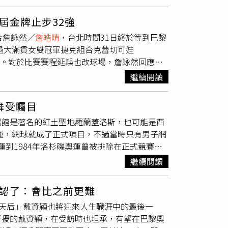
歲組獲得冠軍，而後從2012年開始，詹家姊妹
教練應該優先派給「單打和雙打都入選」的選
到10年前的2014年仁川亞運，當時謝淑薇選
甚至要謝淑薇吞下委屈「相忍為國」，讓謝氣得
屆金牌止步32強
協也支持詹家姊妹組合，更放話若謝不打個人賽
7年台北世大運，當年詹家姊妹報名網球女雙和混
合詹詠然／
詹皓晴
，台北時間31日終於等到巴黎
詹謹瑋搭檔打女雙，最終成績為謝淑薇詹謹瑋銀
女雙金牌後，詹詠然竟藉口中暑放棄混雙比賽，
拿過大滿貫女雙冠軍捷克組合克蕾切可娃
手，但只能帶2名教練，網協則決定派個人排名較
冠軍，讓不少人難以接受，痛批「占著茅坑不拉
a），止步32強。對於比賽賽程延誤也改球場，詹詠然回應：
教練的標準，教練人選應是由「單打和雙打都入選」
有辦法改變任何事情，只能接受大會安排。當然
協不僅回覆規定早就改了，對謝協商時更直接拍
繼續閱讀
有1天的備戰。」談到比賽從一開始對手的發球
網球代表隊，放話永不接受國家徵召。2017年
然分析：「一開始下去可能她們兩個也很久沒有跟
女雙和混雙，詹詠然的混雙搭檔是謝淑薇弟弟謝
舞受矚目
發球落點蠻好的，前排cover範圍大，一開
，放棄與謝政鵬搭檔的混雙四強賽，導致謝政鵬
場館是著名的紅土聖地羅蘭蓋洛斯，也可能是西
有很大改變。第2盤對手在戰術上掌握更好更主動
。到了2024巴黎奧運，奧運網球女雙項目，每
奧運，網球就成了正式項目，不過當時只有男子網
回到球場，可能也是自己最後一次奧運，她說：
沒選擇近期合作的吳芳嫺，而是因傷從去年10
運到1984年洛杉磯奧運曾被排除在正式競賽項
麼時候才能再比賽。今天能回到賽場上享受比賽
些都是照規定做的決定，並以能進名單最大機率
1988年漢城奧運恢復為正式項目。奧運網球過
運在歐洲國家舉辦，現場不少捷克球迷大力聲
繼續閱讀
運完成金牌連霸的球員，他在2012倫敦、
的地方，如果我的中華隊生涯就此結束，我也覺
牙名將納達爾，近年飽受傷勢困擾的他，應該是奧
來職業賽還是會打，可能不會像以前密集，就看
認了：會比之前更難
。巴黎奧運網球項目將從7月27日進行到8月4
羽球天后」戴資穎也將迎來人生職涯中的最後一
，為了男女平權，男女各86個參賽名額，每個代
所擾的戴資穎，在受訪時也坦承，有望在巴黎奧
席。至於男雙、女雙，每個代表團最多兩組人