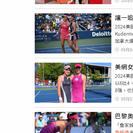
10月0
年與墨西
今天首
讓一
WTA 
2024
才淘汰
Kude
加拿大達布
闖進美網
09月0
2017
強賽中
美網
第12局
2024
不利局面
以6比4、
拿下美
8強，也
們的機
蘿特菲（Er
Kich
09月0
輪到
詹
點，最
巴黎
局兩邊打
「詹家
娃（Ver
詹皓晴
網前扣