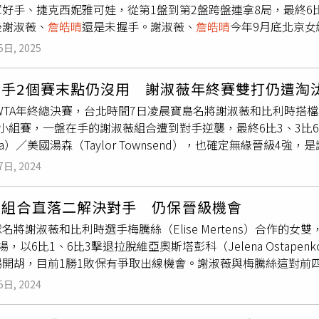
好手、捷克西妮雅可娃，從第1盤到第2盤跨盤連拿8局，最終6比
，各自走出屬於自己的嶄新道路。回顧詹詠然網球生涯，她從6歲
後謝淑薇、
詹皓晴
還是未握手。謝淑薇、
詹皓晴
今年9月底北京女
15歲又拿下澳網青少女單打冠軍。而詹詠然在2010年亞運獨
WTA巡迴賽交手，當時謝淑薇和拉脫維亞搭檔奧斯塔彭科以5比7
業網壇也屢創佳績，特別是在2017年與辛吉絲（Martina Hi
5日, 2025
起來明顯避開
詹皓晴
，也引起球迷討論，上周武漢女網賽兩人籤表
詹詠然在2017年世大運爆出「中暑事件」，也讓她職業生涯多了一筆「黑歷史」。 在
合賽前退賽，
詹皓晴
與隊友蔣欣玗止步8強。不過網球之神似乎要
 從 Instagram 分享的貼文
對手2個賽末點仍沒用 謝淑薇年終賽雙打仍遭淘
抗」，寧波站兩人又是雙打首輪就對上，謝淑薇和目前女雙世界第
年WTA年終總決賽，台北時間7日凌晨寶島名將謝淑薇和比利時搭檔梅騰
是發揮不錯，首盤先遭破發，在局數1比3落後下連搶5局而搶下盤
小組賽，一盤在手的謝淑薇組合遭到對手逆襲，最終6比3、3比6、8
雖要回1局，最後還是又連掉3局落敗。謝淑薇一個月內兩度擊敗
akova）／美國湯森（Taylor Townsend），也確定無緣晉
手握手，謝淑薇則是把比賽用球打到觀眾席送給球迷，再去和對
薇組合在第8局破發，也是這一盤雙方唯一破發，並在第9局發球
與大陸地主組合王欣瑜、鄭賽賽爭奪4強，謝淑薇曾和王欣瑜攜手在
7日, 2024
妮雅可娃／湯森今年溫布頓女雙4強曾擊敗過「謝梅配」，最後也
2個發球局，雖然「謝梅配」也回破一次，比賽還是進入到搶十。
薇組合直落二解決對手 仍保晉級機會
8比2領先優勢，但謝淑薇組合也韌性十足地連追4分縮小差距，西
名將謝淑薇和比利時選手梅騰絲（Elise Mertens）合作的
力化解2個賽末點，最終仍無奈落敗，最後謝淑薇組合分組戰績1
，以6比1、6比3擊退拉脫維亞奧斯塔彭科（Jelena Ostapenko
之姿晉級4強，同組另一個晉級的組合，是分組戰績2勝1敗的美國瑪汀妮茲（N
場開胡，目前1勝1敗保有爭取出線機會。謝淑薇與梅騰絲這對前
Ellen Perez）。WTA年終總決賽單、雙打僅各有8強獲得參
著在辛辛那提大師賽跟美國網球公開賽都是一戰出局，來到年終
地阿拉伯首都利雅德，兩人小組賽也不同組，
詹皓晴
和俄羅斯選手庫
5日, 2024
運和同胞曹家宜止步8強賽，與梅騰絲等不同隊友搭配女雙，連續
賽前兩場1勝1敗，預計台北時間8日凌晨登場的第3場小組賽，要
薇也走出女雙6連敗低潮。今年WTA年終總決賽總獎金1525
i）／鮑琳妮（Jasmine Paolini）爭奪出線機會。