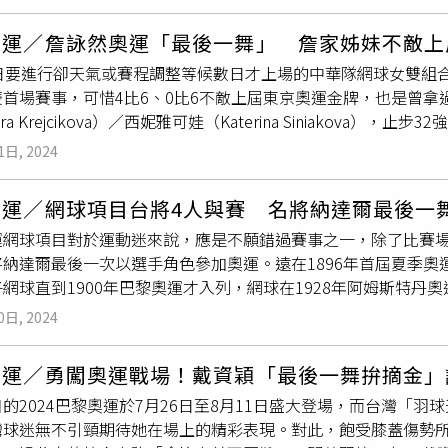
姊妹受父親啟蒙開始從事網球運動，詹詠然8歲時就越級挑戰12
當時中華隊有5名選手出戰，但只能帶2名教練，按照過去標準，
檔形式搭配出賽。但兩人的職業生涯至今也爭議一籮筐，最早可回
而網協卻決定派教練給個人排名較低，且只打雙打的詹家姊妹，
奧運／詹詠然奧運「最後一舞」 詹家姊妹不敵上
然為雙打搭檔，認為與詹搭檔女雙組合較佳，卻遭詹拒絕，且網
運與中華網球代表隊，並放話永不接受國家徵召。最後則是201
7日要進行卻天氣或賽程調整等候數日才上場的中華隊網球女雙組
除名，連謝淑薇父親的教練資格也會被換掉，最後謝淑薇同意和
詠然的混雙搭檔是謝淑薇弟弟謝政鵬，結果詹家姊妹拿到世大運
雙首場賽事，可惜4比6、0比6不敵上屆東京奧運金牌，也是曾
姐妹銅牌。2016年里約奧運的「教練事件」，當時出戰5名選
政鵬不戰而敗，事後被抓包早飛往美國備戰美網，最後拿到女雙
ora Krejcikova）／西妮雅可娃（Katerina Siniakov
打雙打的詹家姊妹的教練，但據2008年及2012年奧運選擇
圖／翻攝自林智群律師（klaw）臉書）
怎麼想。雖然以為昨天、前天會打，但是就沒上賽場，我們也沒
定，單雙打都入圍的謝淑薇卻沒有獲得教練進場指導的資格，網
1日, 2024
有單打比賽，所以不是我們可以控制，就是盡量在3天內做好1天
要謝淑薇吞下委屈「相忍為國」，導致謝退出當年賽事與中華民國
過7個破發點卻沒能破發，到第1盤後段跨第2盤連丟9局，詹詠
大運的「中暑棄賽」更是引起全國撻伐，當年詹家姊妹報名網球
奧運／網球項目台將4人與賽 名將納達爾最後一
了，對我們稍微陌生。一上去我們比較主動，只是很可惜關鍵分她們
但在詹家姐妹獲得世大運女雙金牌後，詹詠然竟宣布自己中暑了
運網球項目對於運動迷來說，應是不願錯過賽事之一，除了比賽
惜沒趁那時把比數拉開，如果可以多破1局或2局，其實第1盤會
敗，而後詹詠然其實飛到美國為美網賽事備戰，最後拿到女雙冠軍
將納達爾最後一次以選手角色參加奧運。遠在1896年首屆夏季
相對比賽就有點被拉開。」詹詠然因為身體狀況休息了10個月才
可以有2組選手報名參賽，外界質疑女雙世界排名28名的
詹皓晴
，
網球直到1900年巴黎奧運才入列，網球在1928年阿姆斯特丹奧
首輪對我來講可能也不是太大遺憾，因為前10個月不知道自己什
出賽、世界排名下滑到147名的詹詠然。對此，詹詠然強調，這
在1968年墨西哥及1984年洛杉磯的兩屆奧運被列入表演項目，
，我覺得很幸運、很幸福，覺得已經是夢想成真。」由於今年奧
為主；自己是以取得參賽權為最高目標，也無法替吳芳嫺回應。
0日, 2024
主要落在歐洲、美洲地區國家手上，英國名將莫瑞是史上第1位在奧
詠然也有聽到台灣球迷為她和妹妹
詹皓晴
加油，「這是我很感動
6里約奧運達此成就，今年奧運值得期待的球星之一，不外乎西班
什麼好遺憾的了，因為網球就是如此，輸或贏都是一部分。接下
奧運／勇闖奧運戰場！戴資穎「最後一舞拚摘金」
舞，加上又是在他曾14次摘冠的法網賽場，將吸引不少球迷朝聖
況，能夠享受多久就享受多久。」
的2024巴黎奧運於7月26日至8月11日盛大登場，而台灣「
男單、女單、男雙、女雙及混雙5個小項，共有172個參賽名額
灣球迷無不引頸期待她在場上的精彩表現。對此，飽受膝蓋傷勢
多派6名男選手、6名女選手參賽；每個代表團在單打最多可獲4