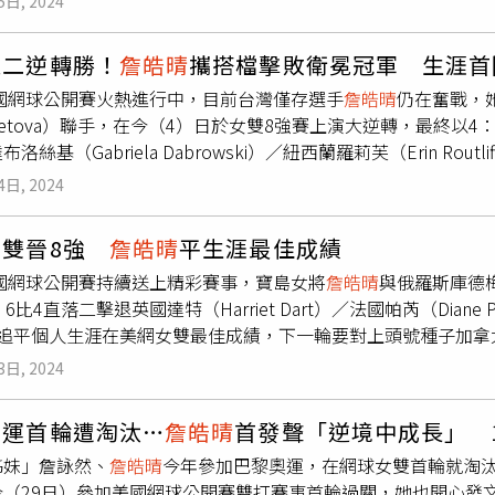
5日, 2024
哥搭檔歐茉絲（Giuliana Olmos）在這項賽事勇奪女雙亞軍。
盤雖先遭破發，但連破帶保後拔得頭籌，次盤也在領先後穩紮穩
追二逆轉勝！
詹皓晴
攜搭檔擊敗衛冕冠軍 生涯首
1000賽事的冠軍戰，將於周日下午4時半尋求3度殺入中國賽決賽
美國網球公開賽火熱進行中，目前台灣僅存選手
詹皓晴
仍在奮戰，她
美國對手。
rmetova）聯手，在今（4）日於女雙8強賽上演大逆轉，最終以4
洛絲基（Gabriela Dabrowski）／紐西蘭羅莉芙（Erin Rou
雙打4強。現年30歲的
詹皓晴
，曾在2015年及2017年美網
4日, 2024
年的溫網，她成功打進冠軍戰拿下亞軍。而今年她再次出戰美網，
，
詹皓晴
和庫德梅托娃對上衛冕冠軍、頭號種子的達布洛絲基及羅
女雙晉8強
詹皓晴
平生涯最佳成績
，好在2人即時回穩成功破發，以7：5扳回一城。決勝第3盤，
詹
美國網球公開賽持續送上精彩賽事，寶島女將
詹皓晴
與俄羅斯庫德
，經過幾次來回，雙方更歷經3次「丟士」後，2人成功拿下勝利
6比4直落二擊退英國達特（Harriet Dart）／法國帕芮（Diane P
網女雙4強門票。對此，
詹皓晴
賽後坦言，「我們不斷告訴彼此不
追平個人生涯在美網女雙最佳成績，下一輪要對上頭號種子加拿大達布洛絲
會」。據了解，
詹皓晴
與庫德梅托娃晉級後，將在4強戰對上大會第7
in Routliffe）。第1盤
詹皓晴
組合破了對手兩個發球局而在局
enok）／拉脫維亞歐絲塔潘珂（Jelena Ostapenko），其
3日, 2024
皓晴
發球，卻是遇到一局苦戰，這局雙方打到第11次丟士，
詹皓
後因為庫德梅托娃連續兩分都是網前回擊未過掉分，讓對手在這局
奧運首輪遭淘汰…
詹皓晴
首發聲「逆境中成長」 
了17分31秒。第1盤第9局換英法組合發球，
詹皓晴
組合雖曾40
姊妹」詹詠然、
詹皓晴
今年參加巴黎奧運，在網球女雙首輪就淘汰
onika Kudermetova）發球，一口氣40比0再度出現盤末點，這
今（29日）參加美國網球公開賽雙打賽事首輪過關，她也開心發
殺得分，終於拿下這盤。第2盤一開始雙方互破發球局，接下來互