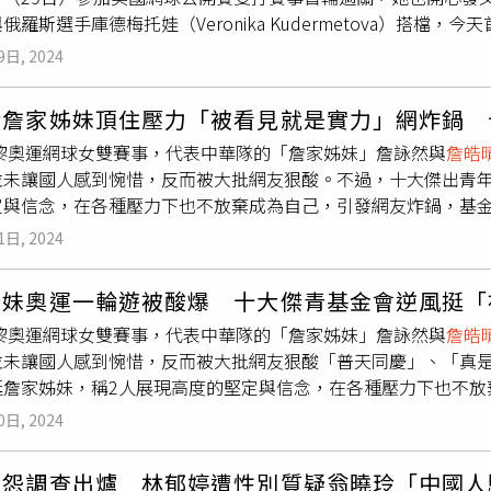
俄羅斯選手庫德梅托娃（Veronika Kudermetova）搭檔，
優勢下破發，第10局庫德梅托娃發球，順利在第1個賽末點就收
晴
在臉書發文，寫下：「逆境中成長，網球是我在很艱難的時候
9日, 2024
，「謝謝始終相信我的球迷朋友們，你們是我存在的意義，也是我
俄羅斯選手庫德梅托娃搭檔。（圖／翻攝自
詹皓晴
Angel Cha
讚詹家姊妹頂住壓力「被看見就是實力」網炸鍋 
沒有人留言，疑似是擔心再度遭到外界批評，才會出此下策。
詹
巴黎奧運網球女雙賽事，代表中華隊的「詹家姊妹」詹詠然與
詹皓
臉書）據了解，巴黎奧運賽前，詹詠然靠保護排名取得奧運資格，
並未讓國人感到惋惜，反而被大批網友狠酸。不過，十大傑出青年
詹詠然更在賽後表示：「自己10個月沒有比賽，能夠打完比賽，
定與信念，在各種壓力下也不放棄成為自己，引發網友炸鍋，基金
已經是非常好的一個經驗了」。不料這番話引來大批網友砲轟，砲
文，「即使因『女雙排名總和是否能入圍僅24席的奧運參賽資格
，為什麼不給更努力，更有可能的選手一個機會？」
1日, 2024
擇聯手面對挑戰！能被看見就是實力，兩位在實現夢想的旅途上
成為自己，祝福兩位未來能持續在球場上締造佳績！謝謝詹詠然
姊妹奧運一輪遊被酸爆 十大傑青基金會逆風挺「
以打到奧運又不中暑很困難的好嗎」、「實至名歸！畢竟詹醬油
巴黎奧運網球女雙賽事，代表中華隊的「詹家姊妹」詹詠然與
詹皓
「我覺得她們可以入選十大代購青年或十大被討厭青年之類的」
並未讓國人感到惋惜，反而被大批網友狠酸「普天同慶」、「真
罵一段時間了」、「雖然我們都知道他們詹家的資源人脈有多深
挺詹家姊妹，稱2人展現高度的堅定與信念，在各種壓力下也不放
對此，基金會發出聲明回應，指該2位十傑當選人皆在該年度其領
日在臉書發文，「即使因『女雙排名總和是否能入圍僅24席的奧
」之一，且已代表台灣參加2024奧運比賽項目，故此本會用發文
0日, 2024
最後堅定選擇聯手面對挑戰！能被看見就是實力，兩位在實現夢
之意。若因此則貼文對當事人與社會大眾觀感帶來負面影響及不
下也不放棄成為自己，祝福兩位未來能持續在球場上締造佳績！
項，係由青商總會每年組成評選委員會評選得奬。十傑基金會的
民怨調查出爐 林郁婷遭性別質疑翁曉玲「中國人