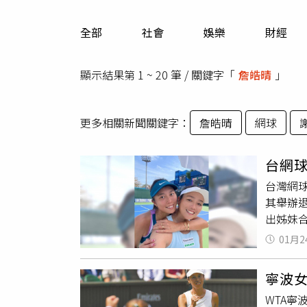
人物
汽車
全部
社會
娛樂
財經
專欄
房產新勢力
顯示結果第 1 ~ 20 筆 / 關鍵字「
詹皓晴
」
更多相關新聞關鍵字：
詹皓晴
網球
台網
台灣網
其舉辦
出姊妹
Inst
01月2
彼此不
一生中
寧波
她表示
WTA寧
光後，