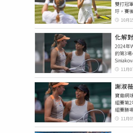
雙打冠軍
同階段
玗，賽
打冠軍，
天再度於
詠然在職
10月1
淑薇看
后。不過，
淑薇組
貼文
化解
復性對
2024
合作還
的第3場
晴
組合
Sini
前和對
盤謝淑
可娃將
11月0
不過西
量。
梅配」
謝淑
分取得
寶島網球
組合奮
組賽第2場
分組第1
組賽勝
裴芮茲（
後，接
進沙烏
11月0
巴黎奧
兩人小組
勝，謝淑
Erran