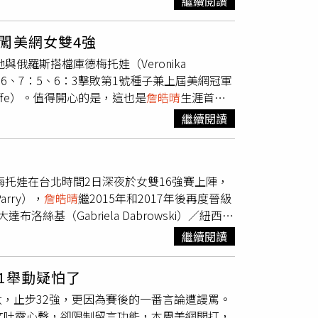
繼續閱讀
今年
詹皓晴
改與美網搭檔庫德梅托娃出征北京，
打，順利殺入決賽。這是
詹皓晴
生涯第7次殺入
闖美網女雙4強
的首座冠軍，對手義大利組合今天歷經超級搶10
與俄羅斯搭檔庫德梅托娃（Veronika
：6、7：5、6：3擊敗第1號種子兼上屆美網冠軍
tliffe）。值得開心的是，這也是
詹皓晴
生涯首度
兩度打進女雙8強，生涯大滿貫女雙最佳成績則是在
繼續閱讀
與庫德梅托娃在美網名列大會第10種子。女雙8
莉芙組合。首盤她們以4：6落後，次盤激戰至
皓晴
和庫德梅托娃在第3局就被破發，一度陷入
梅托娃在台北時間2日深夜於女雙16強賽上陣，
，以6：3逆轉勝利，全程耗時2小時23分鐘，
arry），
詹皓晴
繼2015年和2017年後再度晉級
要放棄，專注在每顆球上，我們在等待屬於我
基（Gabriela Dabrowski）／紐西蘭
種子烏克蘭琪切諾克（Lyudmyla
數上取得5比2領先，在邁向拿下盤數的發球局
中歐絲塔潘珂過去曾是法網女單冠軍。
繼續閱讀
晴
組合化解了對手8個破發點，但也錯過3個盤末
第9個破發點終於完成這場比賽第1個破發，這
1舉動疑怕了
比15再度成功保發再追回1局，第10局庫德梅托
，止步32強，更因為賽後的一番言論遭謾罵。
次和
詹皓晴
好好把握，透過戰術搭配製造
詹皓晴
文吐露心聲，卻限制留言功能，本周美網開打，
保發球局，直到第9局，
詹皓晴
組合在分數40比