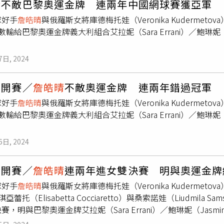
晴
不敵巴黎奧運金牌 連兩年中國網球賽獲亞軍
目前小組賽完成2場、勝負各一，接下來要對抗目前小組賽2連勝暫居
球好手
詹皓晴
與俄羅斯女將庫德梅托娃（Veronika Kuderme
aková）／美國湯森（Taylor Townsend），必須全力爭取勝利
數輸給巴黎奧運金牌義大利組合艾拉妮（Sara Errani）／鮑琳妮（J
onika Kudermetova）也取得年終賽參賽資格，兩人小組
回一城。
7日, 2024
公開賽／
詹皓晴
不敵奧運金牌 連兩年錯過冠軍
球好手
詹皓晴
與俄羅斯女將庫德梅托娃（Veronika Kuderme
數輸給巴黎奧運金牌義大利組合艾拉妮（Sara Errani）／鮑琳妮（J
6日, 2024
公開賽／
詹皓晴
連兩年進女雙決賽 明與奧運金牌
球好手
詹皓晴
與俄羅斯女將庫德梅托娃（Veronika Kudermet
亞蕾托（Elisabetta Cocciaretto）與桑索諾娃（Liudmila 
，明與巴黎奧運金牌艾拉妮（Sara Errani）／鮑琳妮（Jasmine 
眾開心合照。（圖／劉雪貞提供）中國公開賽是等級僅次於四大賽與