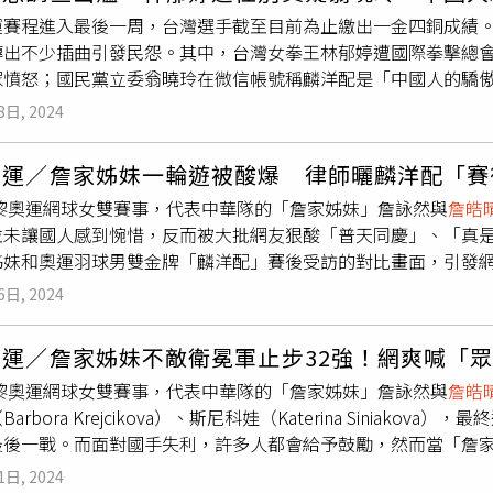
友留言「可以打到奧運又不中暑很困難的好嗎」、「實至名歸！
會，或許力有不逮，但是十傑基金會誠摯地去努力，也虚心接受
運賽程進入最後一周，台灣選手截至目前為止繳出一金四銅成績。
壓力呢」、「我覺得她們可以入選十大代購青年或十大被討厭青
台灣的選手們在2024巴黎奧運能創造佳績，並讓世界看見台灣
傳出不少插曲引發民怨。其中，台灣女拳王林郁婷遭國際拳擊總會
她們又要被罵一段時間了」、「雖然我們都知道他們詹家的資源
眾憤怒；國民黨立委翁曉玲在微信帳號稱麟洋配是「中國人的驕傲
的很難看」。回顧詹家姊妹的爭議事件，首先是2014年仁川亞
心藉由QuickseeK快析輿情資料庫蒐集巴黎奧運期間的網路
者卻堅持與妹妹
詹皓晴
搭配，網協也支持詹家姊妹組合，更放話
8日, 2024
POC指出，台灣女拳王林郁婷遭國際拳擊總會（IBA）指稱不
也會被換掉，最後謝淑薇同意和詹謹瑋搭檔打女雙，最終成績為謝
量超過2.3萬則，居負面聲量之冠，事發後體育署提出嚴正抗議
當時中華隊有5名選手出戰，但只能帶2名教練，按照過去標準，
奧運／詹家姊妹一輪遊被酸爆 律師曬麟洋配「賽
將提告；另外代表中華隊出戰網球女雙的「詹家姊妹」詹詠然與
而網協卻決定派教練給個人排名較低，且只打雙打的詹家姊妹，
巴黎奧運網球女雙賽事，代表中華隊的「詹家姊妹」詹詠然與
詹皓
1.2萬則排名第二。TPOC台灣議題研究中心藉由Quicksee
運與中華網球代表隊，並放話永不接受國家徵召。最後則是201
並未讓國人感到惋惜，反而被大批網友狠酸「普天同慶」、「真
吸引負面聲量砲火的「高民怨事件」。（圖／翻攝TPOC）TP
詠然的混雙搭檔是謝淑薇弟弟謝政鵬，結果詹家姊妹拿到世大運
姊妹和奧運羽球男雙金牌「麟洋配」賽後受訪的對比畫面，引發
民黨立委翁曉玲在微信帳號稱麟洋配是「中國人的驕傲」，也同
政鵬不戰而敗，事後被抓包早飛往美國備戰美網，最後拿到女雙
後受訪的對比畫面，只見詹詠然與
詹皓晴
在遭到淘汰後表示，「
「誰跟你是中國人，我是台灣人」等語，負面留言灌爆翁的臉書，
6日, 2024
齊麟即便拿下奧運金牌，受訪時仍謙虛地說「對手其實也給我們
行榜第三名。TPOC指出，奧運比賽轉播也引發不少民怨，有不
上面這組？」強調說話的藝術很重要。對此，網友紛紛留言「失
權集中於特定付費平台，導致一般民眾無法觀看奧運賽事，不少
奧運／詹家姊妹不敵衛冕軍止步32強！網爽喊「
敗」、「上面那組好像也說了自己十個月沒比賽是不是，所以來
帕運共8000萬元，但公視與華視轉播賽事有限，賽事有一搭沒
巴黎奧運網球女雙賽事，代表中華隊的「詹家姊妹」詹詠然與
詹皓
豐腴滋潤），上場就被打趴還能自我感覺良好說給對方相當大的
眾們無法盡情參與，截至調查期間結束為止，與奧運比賽轉播有關
arbora Krejcikova）、斯尼科娃（Katerina Siniak
打算要贏的？」回顧詹家姊妹的爭議事件，首先是2014年仁川
最後一戰。而面對國手失利，許多人都會給予鼓勵，然而當「詹
者卻堅持與妹妹
詹皓晴
搭配，網協也支持詹家姊妹組合，更放話
紛「普天同慶」，直呼「真是眾望所歸」。「詹家姊妹」的父親
也會被換掉，最後謝淑薇同意和詹謹瑋搭檔打女雙，最終成績為謝
1日, 2024