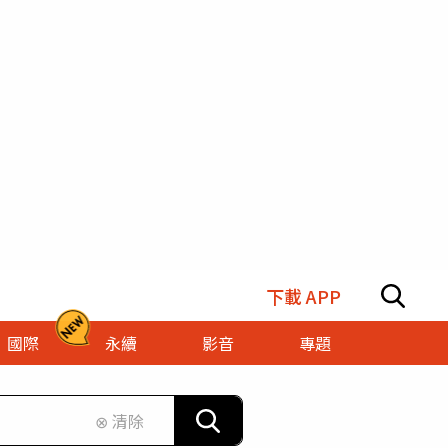
下載 APP
國際
永續
影音
專題
⊗ 清除