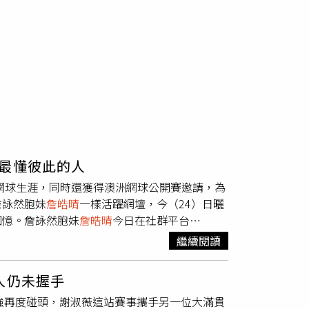
最懂彼此的人
年網球生涯，同時還獲得澳洲網球公開賽邀請，為
詹詠然胞妹
詹皓晴
一樣活躍網壇，今（24）日曬
回憶。詹詠然胞妹
詹皓晴
今日在社群平台
貼文中回顧兩人長達20年的並肩作戰時光，形容
繼續閱讀
，能與姊姊一同站上球場、征戰國際賽事，是她
擇告別職業賽場，
詹皓晴
也送上最真誠的祝福，
仍未握手
身在何處，都衷心祝福對方健康、快樂。貼文曝
6強再度碰頭，謝淑薇這站賽事攜手另一位大滿貫
灣網壇寫下無數精彩篇章，也祝福她們在人生不