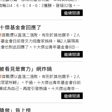
今天首輪以4：6、6：4、6：3獲勝，晉級32強。賽
下勝利。
還在堅持努力做的事」，興奮宣布美網女雙晉級
繼續閱讀
堅持下去的動力～下一場繼續一起吶喊吧」。
詹
n臉書）然而，
詹皓晴
卻限制哪些人可回應貼文，因
十傑基金會回應了
皓晴
禁止網友留言。（圖／翻攝自
詹皓晴
Angel
晴
首戰便以直落二落敗，有別於其他選手，2人
不過姊妹倆首輪就出局，以4：6、0：6遭直落二
基金會日前發文力挺詹家姊妹，稱2人展現高
然後甚至於可以給對方一些壓力，我覺得對我自
會也對此回應了。十大傑出青年基金會8日在
轟詹家姊妹根本是「奧運一輪遊」，「10個月
』的考量而承受巨大壓力，詹詠然與
詹皓晴
最後
繼續閱讀
，總是展現高度的堅定與信念，在各種壓力下也
十傑、
詹皓晴
十傑！」貼文曝光後，不少網友留
被看見是實力」網炸鍋
姐妹花，好歹也是給上屆金牌選手相當大的壓力
晴
首戰便以直落二落敗，有別於其他選手，2人
、「好不容易罵聲消停了，小編這樣一搞，她們
是眾望所歸」。不過，十大傑出青年基金會日前
，但每次都搞這種不演的戲來寵女兒，真的很難
棄成為自己，再度引發熱議。十大傑出青年基
域有貢獻與傑出事蹟，並獲選為該屆「十大傑
運參賽資格』的考量而承受巨大壓力，詹詠然與
的方式對2位代表國家登上國際賽場出賽一事表
繼續閱讀
想的旅途上，總是展現高度的堅定與信念，在各
諒解，本會深感遺憾。聲明提到，「十大傑出青
謝謝詹詠然十傑、
詹皓晴
十傑！」貼文曝光後，
宗旨是希望滙聚歷屆十傑當選人的能量，進一步
驕傲」皆上榜