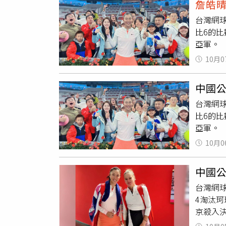
詹皓
／梅騰絲
台灣網
Sini
比6的比
（Ver
亞軍。
場能扳
10月0
中國
台灣網
比6的比
亞軍。
10月0
中國
台灣網
4淘汰珂琪
京殺入決賽
與現場觀