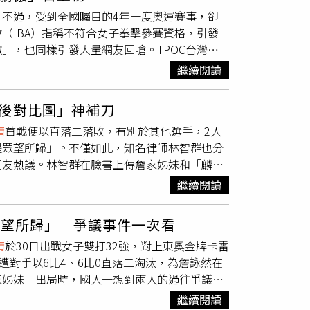
畢竟詹醬油姐妹花，好歹也是給上屆金牌選手相
社會各界的關心、鼓勵、批評。十傑基金會的本
不過，受到全國矚目的4年一度奧運賽事，卻
年之類的」、「好不容易罵聲消停了，小編這樣
的精神。
（IBA）指稱不符合女子拳擊參賽資格，引發
人脈有多深，但每次都搞這種不演的戲來寵女
」，也同樣引發大量網友回嗆。TPOC台灣議
運，當時排名較高的謝淑薇選擇詹詠然為雙打搭
聲量，並彙整其中吸引負面聲量砲火的「高民怨事
若謝不打個人賽就會遭除名，連謝淑薇父親的教
繼續閱讀
符合女子拳擊參賽資格，引發台灣民眾憤怒，相關
淑薇詹謹瑋銀牌，詹家姐妹銅牌。2016年里約
，中華奧會也由律師發警告信函給國際拳總，宣稱
教練應該優先派給「單打和雙打都入選」的選
後對比圖」神補刀
詹皓晴
首戰直落二落敗，被大批網友酸爆，負面
甚至要謝淑薇吞下委屈「相忍為國」，讓謝氣得
晴
首戰便以直落二落敗，有別於其他選手，2人
K快析輿情資料庫蒐集巴黎奧運期間的網路聲量，並
7年台北世大運，當年詹家姊妹報名網球女雙和混
是眾望所歸」。不僅如此，知名律師林智群也分
OC表示，除了上述2則攸關選手的重大新聞事件
女雙金牌後，詹詠然竟藉口中暑放棄混雙比賽，
網友熱議。林智群在臉書上傳詹家姊妹和「麟洋
樣引發大量網友回嗆「舔共」、「中國人回中國
冠軍，讓不少人難以接受，痛批「占著茅坑不拉
我們給對手相當大的一個壓力」；相較之下，李
讓翁曉玲短時間累積9.7千則負聲量，位居負面
繼續閱讀
非常大的壓力」。林智群直言「聽起來好像拿金
少網友抱怨「看不到奧運比賽」，因為大部分賽
敗者不謙虛，成功者皆謙虛，人品真的決定成功
政治人物都有批評聲浪指出，教育部提供轉播補
眾望所歸」 爭議事件一次看
巴黎代購？」、「十個月沒比賽（右邊那位把自
一搭，讓愛好體育、想從頭到尾幫「台灣之光」加
晴
於30日出戰女子雙打32強，對上東奧金牌卡雷
壓力」、「膨風姐妹，比賽是自以為去給對方壓
的負面聲量累積將近3千則。
ova），最終遭對手以6比4、6比0直落二淘汰，為詹詠然在
亞運，當時排名較高的謝淑薇選擇詹詠然為雙打搭
家姊妹」出局時，國人一想到兩人的過往爭議，
若謝不打個人賽就會遭除名，連謝淑薇父親的教
詹元良原是網球教練，而後建立了一個私人網球
淑薇詹謹瑋銀牌，詹家姐妹銅牌。2016年里約
繼續閱讀