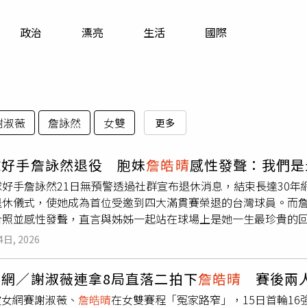
寵物
政治
漂亮
生活
國際
運勢
運動
梅酒
謝淑薇
詹詠然
女雙
更多
球好手詹詠然退役 胞妹
詹皓晴
感性發聲：我們是
球好手詹詠然21日無預警透過社群宣布退休消息，結束長達30
退休儀式，使她成為首位受邀到四大滿貫賽榮退的台灣球員。而
合照並感性發聲，直言與姊姊一起站在球場上是她一生最珍貴的
agram上傳與姊姊的多張合照，向即將退休的姊姊感性發聲，她在
4日, 2026
只是姊妹，更是搭檔、對手，也是最懂彼此的人。
詹皓晴
也坦言
最珍貴的回憶，字裡行間流露出滿滿的不捨與感謝。面對姊妹選
女網／謝淑薇連拿8局直落二拍下
詹皓晴
賽後兩人
，退休並不是結束，而是人生另一個美好階段的開始，無論未來
波女網賽謝淑薇、
詹皓晴
在女雙賽程「冤家路窄」，15日首輪1
底下吸引不少網友與球迷留言致意，感謝這對姊妹檔多年來為台