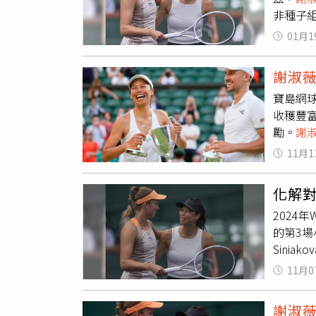
非種子組
分再次
01月1
分漂亮
比3拿下
謝淑
寶島網
收穫豐
勵。
謝
台灣史
11月1
個人在同
格，可
化解
賽季結
2024
的項目
的第3
再拿1
Sinia
重要的
盤
謝淑
祝福她2
11月0
不過西
梅配」
謝淑