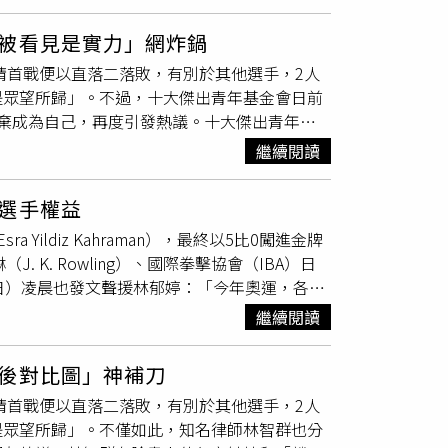
，小於就還不能參賽，所以要看瑞莎教練帶的運動員的年
報名就能參加，如果成績和積分沒到，就不能參
被看見是實力」網炸鍋
參賽年齡的，一定有，問題在於她帶選手去參加
晴首戰便以直落二落敗，有別於其他選手，2人
表什麼，如果去比的都不是頂尖選手，也沒有官
是眾望所歸」。不過，十大傑出青年基金會日前
行，有幾次的新聞是她帶隊出去用台灣名義參
棄成為自己，再度引發熱議。十大傑出青年基
據的比賽，都會遵守奧會模式，所以還是只能叫
運參賽資格』的考量而承受巨大壓力，詹詠然與
就是一些不算大的邀請賽而已」。另外網友也說
繼續閱讀
想的旅途上，總是展現高度的堅定與信念，在各
奧會對內的窗口就是那些協會，也就是說沒有協
謝謝詹詠然十傑、詹皓晴十傑！」貼文曝光後，
比賽參加的再多，沒出國比賽就是沒積分，世界
選手權益
畢竟詹醬油姐妹花，好歹也是給上屆金牌選手相
協會才會那麼的有恃無恐，所以
謝淑薇
當初槓上
ldiz Kahraman），最終以5比0闖進金牌
年之類的」、「好不容易罵聲消停了，小編這樣
，是不能私自報名的」。有網友也跑到在瑞莎的
K. Rowling）、國際拳擊協會（IBA）日
人脈有多深，但每次都搞這種不演的戲來寵女
幫妳們加油！」而瑞莎也回應，「我們很努力，
0日）凌晨也發文聲援林郁婷：「今年奧運，各國
，當時排名較高的
謝淑薇
選擇詹詠然為雙打搭
而戰。」
謝淑薇
10日凌晨在臉書發文指出：「去
若謝不打個人賽就會遭除名，連
謝淑薇
父親的教
繼續閱讀
會提告。如果我是協會理事長，保護自家的選手
謝淑薇
詹謹瑋銀牌，詹家姐妹銅牌。2016年里約
運協會也該出來為捍衛選手權益而戰。」接著她
教練應該優先派給「單打和雙打都入選」的選
後對比圖」神補刀
，「大家一起為林郁婷加油！」回顧這次遭到炒
甚至要
謝淑薇
吞下委屈「相忍為國」，讓謝氣得
晴首戰便以直落二落敗，有別於其他選手，2人
賽事，但卻在賽前被愛爾蘭前拳擊選手麥格根
7年台北世大運，當年詹家姊妹報名網球女雙和混
是眾望所歸」。不僅如此，知名律師林智群也分
-Makar）以及英國作家JK羅琳（J. K.
女雙金牌後，詹詠然竟藉口中暑放棄混雙比賽，