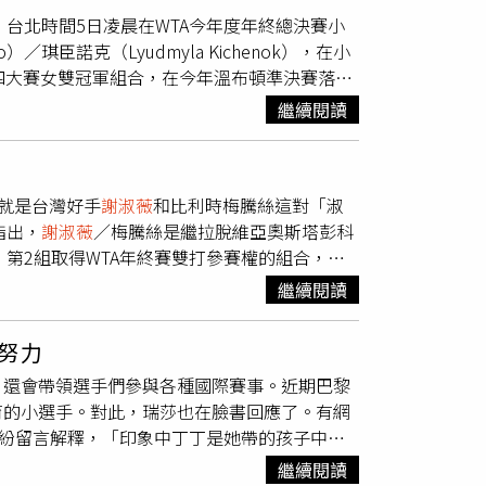
妮雅可娃／湯森率先9比6出現賽末點，
謝淑薇
女雙，台北時間5日凌晨在WTA今年度年終總決賽小
勝2敗遭到淘汰，西妮雅可娃／湯森以3戰全勝、
）／琪臣諾克（Lyudmyla Kichenok），在小
icole Melichar-Martinez）／澳洲
四大賽女雙冠軍組合，在今年溫布頓準決賽落敗
賽資格，今年台灣選手
謝淑薇
、詹皓晴都以雙打前
總決賽，小組賽首場也遭逆轉，
謝淑薇
更是自從
（Veronika Kudermetova）搭檔，
繼續閱讀
4站賽事首場就無奈淘汰，今天年終賽小組賽奪
和目前也是1勝1敗的義大利組合艾拉妮（Sara
萬美元，在沙烏地阿拉伯首都利雅德舉辦，
謝淑薇
第1的捷克西妮雅可娃（Kateřina
，就是台灣好手
謝淑薇
和比利時梅騰絲這對「淑
勝利。另一位寶島雙打女將詹皓晴，與俄羅斯庫德梅托娃
指出，
謝淑薇
／梅騰絲是繼拉脫維亞奧斯塔彭科
薇
組合不同組，首場賽事直落二飲恨，期待第2
ok）之後，第2組取得WTA年終賽雙打參賽權的組合，這
則是第二次一起挑戰年終賽雙打，兩人過去也都在
繼續閱讀
是2022年和俄羅斯庫德梅托娃（Veronika
安泉和伯明罕進帳3座冠軍，溫布頓錦標賽、馬
努力
約年終賽見，現在正式確定，
謝淑薇
將前往利
，還會帶領選手們參與各種國際賽事。近期巴黎
進行，單、雙打個只有8組選手可以參賽，會先分
育的小選手。對此，瑞莎也在臉書回應了。有網
蘭名將思薇雅蒂（Iga Swiatek）與今年美
也紛紛留言解釋，「印象中丁丁是她帶的孩子中年
、「巴黎奧運體操項目，男運動員限制
繼續閱讀