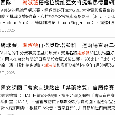
巴西隊！
謝淑薇
搭檔拉脫維亞女將挺進馬德里網
預定進行的日程前退賽，由邦妲／米聶入替。
WTA共站的馬德里網球賽，經過西班牙當地28日大停電影響賽事
日晚間挑戰女雙8強賽，和拉脫維亞搭檔奧斯塔彭科（Jelena Ost
riz Haddad Maia）／德國謝格蒙（Laura Siegemund），搶進
上取得5比1領先，再接近拿下盤數之際對手找到節奏，接連破了
0日, 2025
淑薇
和奧斯塔彭科關鍵時刻穩住陣腳，連下兩局以7比5率先拿到
段雙方互破，
謝淑薇
組合還是保有局數領先優勢，第9局直落4分
里網球賽／
謝淑薇
再搭奧斯塔彭科 連兩場直落二
及杜拜女網賽都在女雙獲得亞軍，奧斯塔彭科則是來到馬德里之
WTA共站的千分賽事馬德里網球賽，寶島名將
謝淑薇
和拉脫維亞好手
人期待這次合拍可以順利帶走冠軍。
，兩人在台北時間27日晚間於女雙16強出賽，以6比1、7比6（5）擊
陸徐一璠，順利搶進8強。
謝淑薇
和奧斯塔彭科在今年1月澳網及
雙第3種子，而奧斯塔彭科近況不錯，來到馬德里前於斯圖加特女
7日, 2025
出局，但讓她可以更專心與
謝淑薇
合作的女雙，連續兩場賽事都
奧運女網國手曹家宜遭驗出「禁藥物質」自願停賽
球誠信機構（ITIA）日前發出通知，指出台灣女網選手曹家宜在
禁藥計畫（TADP）。儘管該物質不屬於強制停賽範圍，但曹家
計入處罰時數。根據ITIA公告，曹家宜於1月1日參加紐西蘭奧克蘭的W
有甲基麻黃鹼，該物質屬於世界反禁藥機構（WADA）所列的興