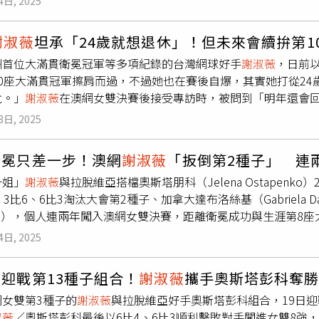
4日, 2025
持有治療用途豁免（TUE），因此違反了TADP第2.1條及第2
於3月1日選擇自願停賽，並配合調查。停賽期間，她將無法參與
謝淑薇
坦承「24歲就想退休」！但未來會續拚第1
若最終受到正式處分，停賽時數將會被計入懲處期間。今年21歲
洲首位大滿貫衛冕冠軍等多項紀錄的台灣網球好手
謝淑薇
，日前
，並創下世界女雙排名新高，第115位，目前她的排名位居第1
10座大滿貫冠軍擦肩而過，不過她也在賽後自爆，其實她打從2
輪即以直落二不敵第11種子選手，遭淘汰。曹家宜所屬經紀公司
尬。」
謝淑薇
在澳網女雙決賽後接受專訪時，被問到「明年還會
非故意使用禁藥，已全力配合ITIA的調查，並將爭取最佳權益。
會再重返球場了，甚至早在她24歲的時候，就有想過可能再打個
，會讓ITIA了解選手並無故意使用禁藥的意圖。甲基麻黃鹼在台
8日, 2025
淑薇
笑稱，自己也覺得一直無法退休有點尷尬，常常自問什麼時
依然屬於禁止使用的物質。
尤其可以到世界各地旅遊，打球的同時，還可以逛街吃美食。至於
衛冕只差一步！澳網
謝淑薇
「扳倒第2種子」 連
她今年不會太頻繁出賽，因為可能還是會繼續拚第10座大滿貫。
一姐」
謝淑薇
與拉脫維亞搭檔奧斯塔朋科（Jelena Ostapenk
一點的獎盃。」據悉，
謝淑薇
是繼盧彥勳之後台灣第2位打進大滿
3比6、6比3淘汰大會第2種子、加拿大達布洛絲基（Gabriela Da
大滿貫混雙冠軍，WTA雙打排名則排在第32位，更是亞洲首位大滿
liffe），個人連兩年闖入澳網女雙決賽，距離衛冕成功與生涯第
，為台灣網球史上成績最佳選手。
4日, 2025
迎戰第13種子組合！
謝淑薇
攜手奧斯塔彭科奪勝
網女雙第3種子的
謝淑薇
與拉脫維亞好手奧斯塔彭科組合，19日迎
淑薇
／奧斯塔彭科最後以6比4、6比3順利擊敗對手闖進女雙8強