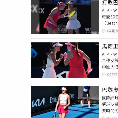
打敗
在比賽
ATP、
時間30
（Beat
後局數
04月3
手，
謝
該盤中
馬德
年澳網
ATP、
錯，兩
合作女雙
中國大
德里女
04月2
64強就
巴黎
國際網
網球反
賽時間將
本中含