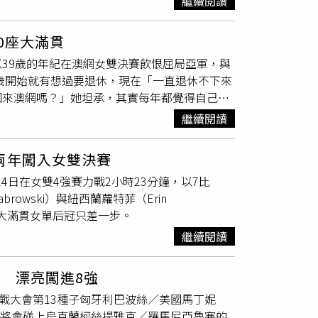
繼續閱讀
.2條規定。儘管甲基麻黃鹼並未引發強制性停賽，
任何由ITIA及其他國際網球協會所授權的賽
0座大滿貫
的曹家宜，去年在巴黎奧運中與
謝淑薇
搭檔闖進
以39歲的年紀在澳網女雙決賽飲恨屈局亞軍，與
29名。她在今年初首次參加大滿貫賽事，遺憾在
4歲開始就有想過要退休，現在「一直退休不下來
啟程國際運動行銷表示，曹家宜選手服用感冒
回來澳網嗎？」她坦承，其實每年都覺得自己明
經紀公司強調，曹家宜已提交相關資料並等待最
2年就要退休享受生活，沒想到卻一直打到現
灣市售的感冒藥中較為常見，但在國際反禁藥規
繼續閱讀
候才可以退休。不過她也認為，打球當然還是很
未來有沒有要拚第10座大滿貫冠軍？
謝淑薇
也
兩年闖入女雙決賽
她也笑稱澳網的亞軍銀盤有點太小了，「希望下
o）24日在女雙4強賽力戰2小時23分鐘，以7比
貫單打八強的選手，生涯拿過7座大滿貫女雙冠
browski）與紐西蘭蘿特菲（Erin
貫衛冕冠軍（2019年與2021年溫布頓網球錦
8座大滿貫女單后冠只差一步。
繼續閱讀
 漂亮闖進8強
戰大會第13種子匈牙利巴波絲／美國馬丁妮
，將會碰上烏克蘭柯絲提雅克／羅馬尼亞魯塞的