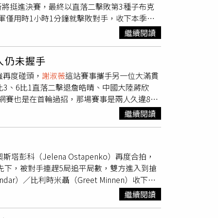
關斬將挺進決賽，最終以直落二擊敗第3種子布克
，自己只是選擇做好能力範圍內能做的事，支持
冠。台拉聯軍僅用時1小時1分鐘就擊敗對手，收下本季首
回饋台灣體育的力量。她並以「我是自己最強大
軍」火力全開，開局即取得破發優勢，首盤迅速
體育話題，
謝淑薇
也談到政治立場。她坦言，從
繼續閱讀
比賽，僅耗時1小時1分鐘便輕鬆奪冠。剛滿40
她是深藍，她則笑回，不管深藍或深綠都沒差，
4日迎來40歲生日，本次賽事為其新球季首戰。
希望大家少一點政治發瘋，多聊投資、美食、小
人仍未握手
ecki）與斯洛伐克的米哈利科娃（Tereza
前是韓國瑜支持者。她回憶，當時自己對政治人
強再度碰頭，
謝淑薇
這站賽事攜手另一位大滿貫
uchova），在搶十激戰中驚險晉級；4強則直落二擊
搞笑藝人嗎？」這段父女對話如今看來讓她覺得
比3、6比1直落二擊退詹皓晴、中國大陸蔣欣
 Kichenok）。
謝淑薇
／奧斯塔朋科決賽面對
長輩關心政治、生活有事情可以投入並非壞事，
網賽也是在首輪過招，那場賽事是兩人久違857
開局連拿4分完成破發後順利擴大領先。雖然布
自己不懂政治，也不想被藍綠標籤框住，但仍相
、6比4、11比9險勝，賽後選手網前致意時
謝
度遭遇破發失守首盤。次盤台拉聯軍再度連續破
個政黨，都值得被支持。相較於陷入立場對立，
繼續閱讀
又在同一邊，本來可能會在4強碰頭，不過
謝
斯塔朋科最終以6比1收下勝利。對
謝淑薇
而
重要的事。貼文曝光後，網友反應熱烈，紛紛留
讓之前兩年多沒對壘過的
謝淑薇
、詹皓晴「報
公開賽注入信心。
謝淑薇
與搭檔奧斯塔朋科本次
業投資人吧」、「又會打球又會投資又漂亮」、
第1西妮雅可娃都是四大賽雙打冠軍，儘管首度
投資獲利用於支持台灣體育，認為這才是真正把
彭科（Jelena Ostapenko）再度合拍，
數；第2盤開局
謝淑薇
連下3局延續氣勢，詹皓
580元。（圖／翻攝自臉書，Su-Wei Hsieh
領先下，被對手連趕5局追平局數，雙方進入到搶
詹皓晴，這次比賽結束當下西妮雅可娃先走上網
dar）／比利時米聶（Greet Minnen）收下勝
手致意，這次謝、詹仍未握手。
謝淑薇
、西妮雅
彭科一身黑色球衣，
謝淑薇
則是一身粉紅球衣，
在2023年法網女雙奪冠，這次化友為敵互相較
繼續閱讀
花都的氛圍。
謝淑薇
和奧斯塔彭科是本屆法網女
娃（Marketa Vondrousova），不過對手