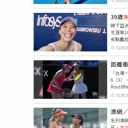
03月1
家宜並未
曹家宜仍
39歲
事。倘
締下亞
女雙8強
生涯第
女雙首
有點尷
藥，並
年就不
終結果
01月2
在。
謝
範下，
好玩，
距離
透露，
「台灣
次拿大
6（3）、
軍、2座
Rout
標賽）
01月2
澳網／
名列澳
茲，
謝