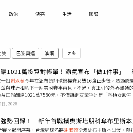
寵物
政治
漂亮
生活
國際
運勢
運動
梅酒
女雙
巴黎奧運
澳網
更多
薇
曬1021萬投資對帳單！霸氣宣布「做1件事」
球一姐
謝淑薇
今年在溫布頓網球錦標賽女雙16強止步後，透過臉
，並與球迷相約下一站美國賽事再見。不過，真正引發外界熱議
益正報酬達1021萬7580元，不僅讓網友驚呼她是「斜槓女
近年台股在AI題材帶動下走勢強勁，不少投資人抓住行情獲利。
9日, 2026
對帳單，是想分享近一年來的成果與心得。從畫面可見，她投資累
眼成績讓不少人直呼，原來她不只在網壇表現頂尖，連投資眼光
薇
強勢回歸！ 新年首戰攜奧斯塔朋科奪布里斯本
因經費不足，可能面臨取消危機，剛好自己手上的投資已有盈餘
年新賽季揭開序幕，台灣網球名將
謝淑薇
從澳洲布里斯本出發，與拉
灣。她認為，台灣若能保有更多國際級賽事，年輕選手就能有更