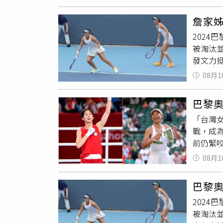
2008
齡是多
詹家
加奧運
202
的，大
被淘汰
方單位
發文力
賽，其
金會8
中華台
08月1
詹皓晴
明，「
種壓力
會幫你
巴黎
不少網
就不會
「台灣女
當大的
協會才
戰，成為
一搞，
臉書留
前仍緊
兒，真
謝謝大
媒體、
檔，後
08月1
年失格
練資格
也是我
奧運，
巴黎
也在留
手，然
202
作的性
退出奧
被淘汰
（Barr
雙，詹