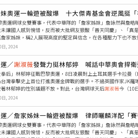
/12/31或以前出生，女運動員限制2006/12/31或以前出生
大」、「先查查她帶的小選手有沒有拿到奧運門票吧，奧運不是
姊妹奧運一輪遊被酸爆 十大傑青基金會逆風挺「
」。不過也有網友指出，「她培育小選手也很久了，其實要到可
4巴黎奧運網球女雙賽事，代表中華隊的「詹家姊妹」詹詠然與詹皓
多是沒有正式積分的小型邀請賽，並不是出國比賽有得第一就代
並未讓國人感到惋惜，反而被大批網友狠酸「普天同慶」、「真
的認可，那這些獎牌價值其實不高，應該連幫助在國內體保都不
挺詹家姊妹，稱2人展現高度的堅定與信念，在各種壓力下也不放
實這就可以看出端倪。成績可以用來當作參加亞奧運等賽事的依
日在臉書發文，「即使因『女雙排名總和是否能入圍僅24席的奧
北，可以叫台灣，表示那些比賽不在奧會承認的系統裡面，可能
0日, 2024
最後堅定選擇聯手面對挑戰！能被看見就是實力，兩位在實現夢
台灣對外的窗口是中華奧會，只有中華奧會才能報名奧運，中華
下也不放棄成為自己，祝福兩位未來能持續在球場上締造佳績！
報名給奧會，你連報名表都拿不到，加上奧運是看積分，你對內
奧運／
謝淑薇
發聲力挺林郁婷 喊話中華奧會捍衛
友留言「可以打到奧運又不中暑很困難的好嗎」、「實至名歸！
有你的排名，而那些國際比賽的報名窗口就是那些協會，所以各
拳后」林郁婷征戰巴黎奧運，8日凌晨對上土耳其選手卡拉曼（Esra Yi
壓力呢」、「我覺得她們可以入選十大代購青年或十大被討厭青
會沒有國家代表隊的資格，因為就算積分夠，沒有中華奧會報名
台灣拳擊史上首位打進奧運金牌戰的選手。不過英國作家JK羅琳（J. 
她們又要被罵一段時間了」、「雖然我們都知道他們詹家的資源
言，「期待有天可以看到瑞莎帶的隊伍參賽，全台灣一定會瘋狂
咬著林郁婷的性別議題不放。對此，台灣網球天后
謝淑薇
今（1
的很難看」。回顧詹家姊妹的爭議事件，首先是2014年仁川亞運
家的支持和鼓勵」。
知名人物與選手的動作，中華奧運協會也該出來為捍衛選手權益
者卻堅持與妹妹詹皓晴搭配，網協也支持詹家姊妹組合，更放話
0日, 2024
我覺得，應該拳擊協會要出來捍衛自己選手的權益與尊嚴，由協
也會被換掉，最後
謝淑薇
同意和詹謹瑋搭檔打女雙，最終成績為
的責任！今年奧運，各國媒體、知名人物與選手的動作，中華奧
當時中華隊有5名選手出戰，但只能帶2名教練，按照過去標準，
奧運／詹家姊妹一輪遊被酸爆 律師曬麟洋配「賽
言區貼出林郁婷小時候的照片，表示林郁婷是多麼棒的一個女孩
而網協卻決定派教練給個人排名較低，且只打雙打的詹家姊妹，
4巴黎奧運網球女雙賽事，代表中華隊的「詹家姊妹」詹詠然與詹皓
別風波，林郁婷在本屆巴黎奧運代表台灣出戰女子57公斤級拳擊
運與中華網球代表隊，並放話永不接受國家徵召。最後則是201
並未讓國人感到惋惜，反而被大批網友狠酸「普天同慶」、「真
y McGuigan）、美國前女游泳選手霍格斯黑德（Nancy Hogshead
詠然的混雙搭檔是
謝淑薇
弟弟謝政鵬，結果詹家姊妹拿到世大運