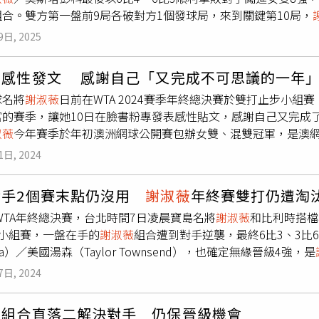
合。雙方第一盤前9局各破對方1個發球局，來到關鍵第10局，
破掉對手發球局，漂亮以6比4的比數拿下第一盤。來到第二盤第8
9日, 2025
破掉對方發球局，接著來到第9局奧斯塔彭科的發球局，
謝淑薇
／
比賽勝利宣告晉級8強。
薇
感性發文 感謝自己「又完成不可思議的一年
球名將
謝淑薇
日前在WTA 2024賽季年終總決賽於雙打止步小
富的賽季，讓她10日在臉書粉專發表感性貼文，感謝自己又完成
淑薇
今年賽季於年初澳洲網球公開賽包辦女雙、混雙冠軍，是澳網
上第1位在單屆網球四大賽勇奪2座冠軍的網球選手，溫布頓她和
1日, 2024
年法網混雙、溫布頓女雙也有4強好成績，並和女雙隊友梅騰絲（Elis
惜小組賽1勝2敗無緣晉級4強淘汰賽。年終賽結束，也代表
謝淑薇
對手2個賽末點仍沒用
謝淑薇
年終賽雙打仍遭淘
束，謝謝妳又完成了另一個不可思議的一年，3個大滿貫冠軍、2
年WTA年終總決賽，台北時間7日凌晨寶島名將
謝淑薇
和比利時搭檔梅
，開季前設定的硬地大滿貫取一冠，沒想到1月直取兩冠完成今年
場小組賽，一盤在手的
謝淑薇
組合遭到對手逆襲，最終6比3、3比6、
座冠軍獎盃，年終賽能以無痛狀態參賽，這是最好的結束。」
謝淑
kova）／美國湯森（Taylor Townsend），也確定無緣晉級4強，是
資產，她也感謝球迷的支持、鼓勵，有身邊所有人和球迷的陪伴
薇
組合在第8局破發，也是這一盤雙方唯一破發，並在第9局發球
025年賽季滿血回歸、繼續奪冠。
7日, 2024
妮雅可娃／湯森今年溫布頓女雙4強曾擊敗過「謝梅配」，最後也
2個發球局，雖然「謝梅配」也回破一次，比賽還是進入到搶十。
薇
組合直落二解決對手 仍保晉級機會