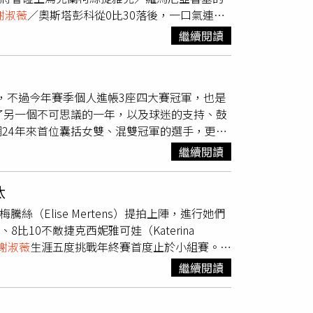
謝淑薇
／奧斯塔彭科從0比30落後，一口氣連拿4
局，
謝淑薇
／奧斯塔彭科從30比40落後，連拿3
繼續閱讀
奧斯塔彭科更是直接連拿4分保發，也順利以6
」
組賽，不過今年賽季個人進帳3座四大賽冠軍，也是
了另一個不可思議的一年，以及球迷的支持、鼓
24年來首位囊括女雙、混雙冠軍的選手，更是
波蘭搭檔傑林斯基再打下1座混雙冠軍，
謝淑薇
繼續閱讀
e Merrtens）取得WTA年終賽雙打參賽資
2024賽季落幕，她透過臉書粉專表示：「今年
汰
個4強。這一年拿到的3個冠軍，是以前沒有拿過
騰絲（Elise Mertens）提拍上陣，進行她們
目標。今年能在4月身體壞掉後，還能在溫布頓
8比10不敵捷克西妮雅可娃（Katerina
薇
並提到，健康的身體與開朗的身心，是人生
謝淑薇
生涯五度挑戰年終賽首度止於小組賽。首
她很幸運，球迷也在貼文下留言為
謝淑薇
打氣，
局克服2個破發點危機、成功保發並收下盤術；
繼續閱讀
帶走冠軍，實力自然不弱，第2盤中段連破「謝
搶十雙方2比2平手後，西妮雅可娃／湯森連下6