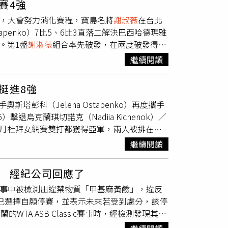
賽4強
後，大會努力消化賽程，寶島名將
謝淑薇
在台北
apenko）7比5、6比3直落二解決巴西哈德瑪雅
4強。第1盤
謝淑薇
組合率先破發，在兩度破發得手
謝淑薇
組合兩個發球局，一舉將局數追成5比5平
繼續閱讀
盤數。第2盤也是
謝淑薇
組合先把握機會破發，
強勢保發，鎖定勝利。
謝淑薇
和奧斯塔彭科在今
挺進8強
前，在德國斯圖加特女網賽單打奪冠，近況也不
奧斯塔彭科（Jelena Ostapenko）再度攜手
退烏克蘭琪切諾克（Nadiia Kichenok）／
2月杜拜女網賽雙打都獲得亞軍，兩人被排在馬
網賽拚下女單冠軍，雖然馬德里這站女單首輪
繼續閱讀
是直落二獲勝，來到8強。
 經紀公司回應了
賽事中被檢測出違禁物質「甲基麻黃鹼」，違反
宜已選擇自願停賽，並表示未來若受到處分，該停
TA ASB Classic賽事時，經檢測發現其樣
奮劑類禁用物質，常見於一些感冒藥中。然而曹