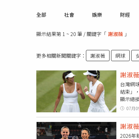
人物
汽車
全部
社會
娛樂
財經
專欄
房產新勢力
顯示結果第 1 ~ 20 筆 / 關鍵字「
謝淑薇
」
更多相關新聞關鍵字：
謝淑薇
網球
謝淑
台灣網
結束」
顯示總損
動力。
07月0
這次公開
元，亮
謝淑
步賽事
2026
留在台