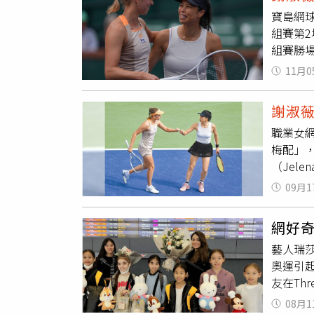
分取得8
寶島網
組合奮
組賽第2場
分組第1
組賽勝
裴芮茲（
後，接
進沙烏地
11月0
巴黎奧
兩人小組
勝，
謝
Erran
謝淑
／梅騰絲
職業女網
Sini
梅配」，
（Vero
（Jele
場能扳
是
謝淑
09月1
WTA年
Kuder
網好
德里兩
藝人瑞
雅德好
奧運引
成兩組僅
友在Th
網女單冠
紀最大
08月1