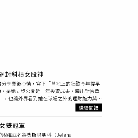
 網封斜槓女股神
書分享賽後心情，寫下「草地上的狂歡今年提早
的，是她同步公開近一年投資成果，曬出對帳單
股神」，也讓外界看到她在球場之外的理財能力與行
謝淑薇
透露，自己研究投資理財已有一段時間，
繼續閱讀
積正報酬突破千萬元，總損益達1021萬7580
也相當精準。
謝淑薇
表示，先前得知國內一項跑
女雙冠軍
，於是決定投入支持，希望讓這項賽事能夠繼續
脫維亞名將奧斯塔朋科（Jelena
多參與高水準比賽的機會，不必完全仰賴出國征