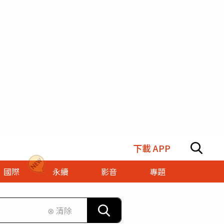
下載 APP
國際
永續
影音
專題
⊗ 清除