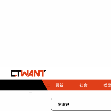
社會首頁
娛樂首頁
財經首頁
政
:::
最新
社會
娛
時事
即時
熱線
:::
直擊
大條
人物
調查
專題
３Ｃ