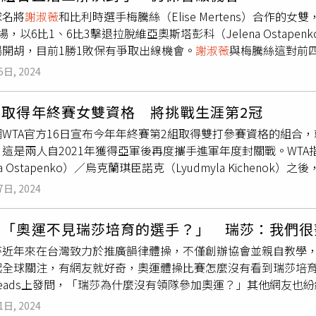
比2領先優勢，但
謝淑薇
組合也韌性十足地連追4分縮小差距，西
球名將
謝淑薇
和比利時選手梅騰絲（Elise Mertens）合作的
力化解2個賽末點，最終仍無奈落敗，最後
謝淑薇
組合分組戰績1
，以6比1、6比3擊退拉脫維亞奧斯塔彭科（Jelena Ostapenko
之姿晉級4強，同組另一個晉級的組合，是分組戰績2勝1敗的美國瑪汀妮茲（N
場開胡，目前1勝1敗保有爭取出線機會。
謝淑薇
與梅騰絲這對前
Ellen Perez）。WTA年終總決賽單、雙打僅各有8強獲得參
著在辛辛那提大師賽跟美國網球公開賽都是一戰出局，來到年終
阿拉伯首都利雅德，兩人小組賽也不同組，詹皓晴和俄羅斯選手庫德梅托娃
5日, 2024
運和同胞曹家宜止步8強賽，與梅騰絲等不同隊友搭配女雙，連續
賽前兩場1勝1敗，預計台北時間8日凌晨登場的第3場小組賽，要
淑薇
也走出女雙6連敗低潮。今年WTA年終總決賽總獎金1525
i）／鮑琳妮（Jasmine Paolini）爭奪出線機會。
薇
取得年終賽女雙資格 將挑戰生涯第2冠
目前小組賽完成2場、勝負各一，接下來要對抗目前小組賽2連勝暫居
WTA官方16日宣布今年年終賽第2組取得雙打參賽資格的組合
aková）／美國湯森（Taylor Townsend），必須全力爭取
這是兩人自2021年獲得亞軍後再度攜手進軍年度封關戰。WTA
nika Kudermetova）也取得年終賽參賽資格，兩人小組賽與
謝淑
na Ostapenko）／烏克蘭琪臣諾克（Lyudmyla Kichen
回一城。
薇
生涯第5度、梅騰絲第6次進軍WTA年終賽雙打，「淑梅配」
7日, 2024
終賽拿過女雙冠軍，
謝淑薇
是在2013與中國大陸彭帥聯手，梅騰絲則
metova）搭配。
謝淑薇
今年和梅騰絲已在澳洲網球公開賽、印地
奇「奧運不見瑞莎培育的選手？」 瑞莎：我們很
站也有4強佳績，今年美網結束時
謝淑薇
就透過臉書粉專和球迷預
莎近年來在台灣致力於推廣韻律體操，不僅創辦協會並親自教學
好為今年賽季收尾。今年WTA年終賽在沙烏地阿拉伯首都利雅德
起全球關注，有網友就好奇，奧運體操比賽怎麼沒有看到瑞莎培
行小組單循環賽，分組前二晉級4強淘汰賽，單打目前女單世界第1波
reads上發問，「瑞莎為什麼沒有領隊參加奧運？」其他網友
軍莎芭蓮卡（Aryna Sabalenka）也確定取得資格。
的，這次丁丁就有參賽，而其他的小孩應該真的是年紀還不到」
1日, 2024