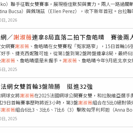
penko）聯手征戰女雙賽事，展現極佳默契與實力。兩人一路過
能累積經驗、提升實力，讓台灣體育環境變得更強大。她也強調
istina Bucsa）與佩瑞茲（Ellen Perez），收下新年首
該支持的事情。對她而言，投資獲利不只是數字，也能成為實際
。本屆布里斯本女雙決賽，
謝淑薇
與奧斯塔朋科組成的「台拉聯
」勉勵自己，展現獨立面對人生與職業挑戰的態度。除了投資與
0日, 2026
拿下。次盤兩人持續壓制對手，開局連下4局，最終再以6比1結束
治沒有太大興趣，也不太分得清楚不同政黨與立場，有朋友曾說
淑薇
，新賽季首戰就以冠軍揭開序幕，氣勢如虹。
謝淑薇
剛於1月
實搞不清楚哪個黨是哪個黨。比起把情緒放在政治爭論上，她更
女網／
謝淑薇
連拿8局直落二拍下詹皓晴 賽後兩
中，她與奧斯塔朋科先在16強擊敗主場選手蓋德茲基（Olivia Gad
遊戲，這些才是她真正感興趣的話題。
謝淑薇
也提到已故父親生
波女網賽
謝淑薇
、詹皓晴在女雙賽程「冤家路窄」，15日首輪16
likova），8強面對澳洲的韓天遇與捷克的穆霍娃（Karolina M
熟悉，甚至一度誤以為韓國瑜是搞笑藝人，還曾問父親「他不是
好手、捷克西妮雅可娃，從第1盤到第2盤跨盤連拿8局，最終6
胞胎L.琪切諾克（Lyudmyla Kichenok）與N.琪切諾克（Nadiia
她認為，每個人都有不同政治立場，只要彼此尊重就好，也覺得
後
謝淑薇
、詹皓晴還是未握手。
謝淑薇
、詹皓晴今年9月底北京女
子布克薩／佩瑞茲，兩盤僅失3局奪冠。決賽中，台拉組合第一盤
不要因此誤信詐騙，把辛苦存下的錢騙光。她進一步表示，雖然
WTA巡迴賽交手，當時
謝淑薇
和拉脫維亞搭檔奧斯塔彭科以5比7
佩瑞茲一度回破並守住發球局，但無法抵擋謝／奧組合攻勢，再
是真心希望台灣更好、願意讓社會變得更美好的人，不論來自哪
5日, 2025
起來明顯避開詹皓晴，也引起球迷討論，上周武漢女網賽兩人籤表
比0優勢，雖對手在第5局止血，但仍未能扭轉戰局，
謝淑薇
與奧
意把時間放在運動、投資與生活，並透過實際行動支持自己認為
合賽前退賽，詹皓晴與隊友蔣欣玗止步8強。不過網球之神似乎要
座冠軍不僅是個人新球季的成功起點，更為即將到來的澳洲網球
「斜槓女股神」、「一年正報酬破千萬太猛」、「其實正職是專
薇
法網女雙首輪3盤險勝 挺進32強
抗」，寧波站兩人又是雙打首輪就對上，
謝淑薇
和目前女雙世界
勝五場，為澳網暖身成功。
和股市都贏」、「做好自己的事就對了」，也有不少人肯定她把
業網球女將
謝淑薇
在2025法國網球公開賽女雙，和拉脫維亞選手奧斯塔
是發揮不錯，首盤先遭破發，在局數1比3落後下連搶5局而搶下盤
有意義的地方。
謝淑薇
公開近一年投資成果，總損益正報酬達1021萬7
29日首輪賽事歷時將近3小時，第3盤
謝淑薇
組合在5比0絕對
雖要回1局，最後還是又連掉3局落敗。
謝淑薇
一個月內兩度擊敗
真人
謝淑薇
）
終
謝淑薇
組合6比3、3比6、7比6（3）擊敗匈牙利邦妲（Anna Bon
手握手，
謝淑薇
則是把比賽用球打到觀眾席送給球迷，再去和對
場比賽
謝淑薇
和搭檔奧斯塔彭科的球衣配色為「黑粉」，奧斯塔
與大陸地主組合王欣瑜、鄭賽賽爭奪4強，
謝淑薇
曾和王欣瑜攜手
0日, 2025
是在時尚花都巴黎舉辦，兩人各有特色的球衣配色也是相當符合
，首輪本來要對上捷克組合布茲可娃（Marie Bouzkova）／萬卓索