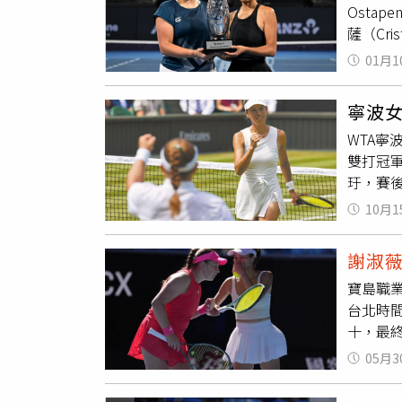
Osta
戰，也
薩（Cr
覺得應
座冠軍
的靠山
01月1
以6比2
小對政
歲的
謝
自己其
寧波
雙打過程
動物和
WTA寧
Miha
物並不
雙打冠軍
退烏克蘭雙
有趣。
玗，賽
第3種
只希望
天再度於
克薩與
信只要
10月1
淑薇
看
發建立4
她更願
淑薇
組
言，這
言稱讚
謝淑
復性對
賽事連
「球場
寶島職
合作還
錢花在
台北時間
晴組合
夢遊寫
十，最
前和對
利。這
可娃將
05月3
法網又
量。
雙第3種子