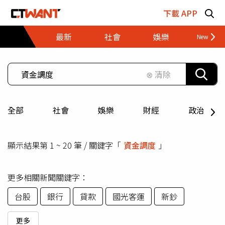
跳至主要內容區塊
下載 APP
最新
社會
娛樂
財經
⊗ 清除
全部
社會
娛樂
財經
政治
顯示結果第 1 ~ 20 筆 / 關鍵字「
資金調度
」
更多相關新聞關鍵字：
台股
銀行
貸款
國光客運
新鈔
更多