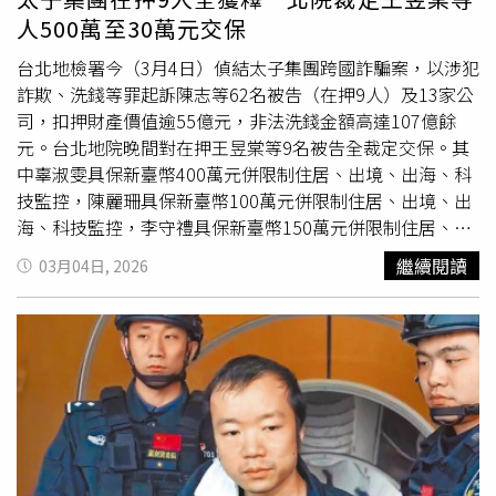
人500萬至30萬元交保
台北地檢署今（3月4日）偵結太子集團跨國詐騙案，以涉犯
詐欺、洗錢等罪起訴陳志等62名被告（在押9人）及13家公
司，扣押財產價值逾55億元，非法洗錢金額高達107億餘
元。台北地院晚間對在押王昱棠等9名被告全裁定交保。其
中辜淑雯具保新臺幣400萬元併限制住居、出境、出海、科
技監控，陳麗珊具保新臺幣100萬元併限制住居、出境、出
海、科技監控，李守禮具保新臺幣150萬元併限制住居、出
境、出海、科技監控，邱子恩具保新臺幣50萬元併限制住
繼續閱讀
03月04日, 2026
居、出境、出海、科技監控，林揚茂具保新臺幣150萬元併
限制住居、出境、出海、科技監控，鄭巧枚具保新臺幣150
萬元併限制住居、出境、出海、科技監控，王俊國具保新臺
幣30萬元併限制住居、出境、出海、科技監控，陳韋志具保
新臺幣50萬元併限制住居、出境、出海、科技監控，王昱棠
諭知因科技監控電子腳環數量不足更改為電子手環，其餘諭
知不變(具保新臺幣500萬元併限制住居、出境、出海、科技
監控)。上述被告身分如下：天旭國際人資長辜淑雯、台灣
太子不動產總經理王昱棠、李添特助李守禮、李添司機邱子