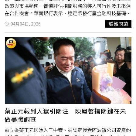
資成本與制度透明性優勢」，包括「費用結構透明」開辦費
政策與市場動態，審慎評估相關服務的導入可行性及未來潛
自6,000元起，無隱藏費用。「審核流程效率化」最快約5個
在合作機會。華南銀行表示，穩定幣發行屬金融科技基礎建
工作天可完成審核、設定及撥款；「還款年期彈性」貸款期
設，同業除聚焦共識為聯盟發行穩定幣外，華銀將持續關注
繼續閱讀
04月04日, 2026
間約7至15年，最長可達20年，有助於降低月付壓力。國人
同業發展概況並規劃加入清算支付機構相關試辦專案。美國
超過八成民眾購屋除了自用，部分屋主也會透過資產作為擔
天才法案「GENIUS Act」已於去年7月完成立法，穩定幣監
保品申請貸款調度資金運用。（圖／報系資料照）申貸案
管與應用在國際備受討論，為健全監理架構與產業發展，歐
例：5天內到手的200萬週轉金根據CTWANT訪談了解，一
盟「加密資產市場監理規範（MiCA）」及香港穩定幣發行
名中小企業主因應收帳款延遲，產生短期資金缺口。若透過
人監理制度也陸續上路。全球金融巨頭正加速布局，一方面
信用貸款或既有房貸增貸，可能面臨額度不足或利率偏高情
開發自有品牌的穩定幣，另一方面則與傳統發行商展開深度
形。經評估其名下不動產及金融資產後，銀行在不影響原有
戰略合作，透過區塊鏈技術，打造24/7即時跨境結算，降低
低利一順位房貸條件下，透過二順位房貸核貸200萬元，核
交易摩擦成本，並同時提升流動性管理效率。不過，穩定幣
貸成數約85%，並於5個工作天內完成撥款，有效支應營運
相關應用涉及資產準備機制、資訊揭露透明度、資訊安全與
週轉需求。注意事項：簽約時務必詳閱條款陽信銀行表示，
洗錢防制等重要議題，尚須依循政府公告法規與作業細則審
雖然二順位房貸利率通常低於信用貸款，但多設有提前清償
慎因應。
違約條款。目前市場常見綁約期間約為12至20個月，若提
蔡正元報到入獄引關注 陳鳳馨指關鍵在未
前清償，可能需支付約3%違約金。建議申貸前應審慎評估
做盡職調查
資金期間與整體成本，以確保財務規劃彈性。CTWANT訪談
銀行、市場端等多面向趨勢，銀行界在推展「二順位房貸」
前立委蔡正元因涉入三中案，被認定侵吞阿波羅公司資產約