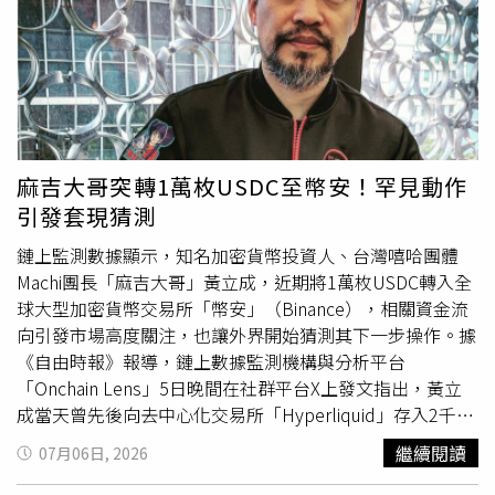
降低資金吃緊的風險，讓財務狀況更加穩健。
「量縮、價穩」格局。北市、台中修正最劇烈根據統計，今
年上半年的「建照推案量」與「土地交易量」皆呈現萎縮。
依據各建築開發公會會員申報開工及市調資料，2026年H1
六都總推案戶數僅約2.89萬戶、總銷8,354億元。觀察六都
推案表現，台北市衰退幅度最大，上半年僅推出1,574戶，
較去年同期減少55.7%，總銷金額直接腰斬；台中市同樣出
現明顯修正，推案戶數由去年同期13,853戶降至6,746戶、
麻吉大哥突轉1萬枚USDC至幣安！罕見動作
年減39.4%，這兩區成為六都中量縮最明顯的區域。反觀台
引發套現猜測
南與高雄，受科技產業投資、園區就業與人口移入支撐，推
案與總銷跌幅相對溫和。這顯示市況已從過去的齊漲齊跌，
鏈上監測數據顯示，知名加密貨幣投資人、台灣嘻哈團體
轉為比拚區域產業、交通建設、生活機能與產品定位的「基
Machi團長「麻吉大哥」黃立成，近期將1萬枚USDC轉入全
本面競爭」。融資受限導致自備款大增另一個值得注意的現
球大型加密貨幣交易所「幣安」（Binance），相關資金流
象是，雖然台灣AI供應鏈投資、科技園區擴廠與股市資金動
向引發市場高度關注，也讓外界開始猜測其下一步操作。據
能，仍為整體經濟提供強力支撐，但房市受制於授信條件，
《自由時報》報導，鏈上數據監測機構與分析平台
未能同步反映資產市場熱度，形成「股房不同步」的現象。
「Onchain Lens」5日晚間在社群平台X上發文指出，黃立
這說明房市成交減速並非單純需求消失，而是購屋人的融資
成當天曾先後向去中心化交易所「Hyperliquid」存入2千枚
能力、建商的推案節奏與銀行的資金配置同時受到約束。賴
及5千枚USDC，隨後又將1萬枚USDC轉入幣安，短時間內
繼續閱讀
07月06日, 2026
正鎰表示，部分買方因銀行今年以來的鑑價略趨保守且貸款
一連串
資金調度
格外受到市場矚目。Onchain Lens表示，身
成數下修，僅剩下六成左右，導致民眾在交屋前臨時須補足
為Hyperliquid平台上最具話題性及爭議性的投資人之一，