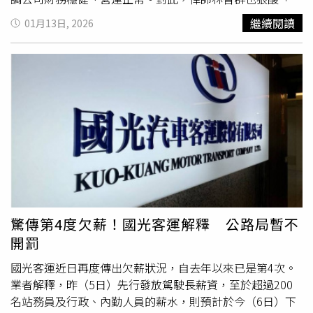
ATM，將於2月11日至2月13日限量提供新鈔提領。台北富
宜哥有聲量後就開始飄了」。雷虎科技指出，公司近年大力
繼續閱讀
01月13日, 2026
邦銀行則於全台分行臨櫃及ATM同步開放換鈔。北富銀ATM
投入無人機與無人艇的軍工技術研發，積極響應國防自主政
依設備不同，單筆提款上限為5萬元或10萬元，每日最高可
策，並已通過多次國防部驗測，在國際展會中展現技術實
提領15萬元；金融卡轉帳限額為3萬元，若有大額資金需
力。聲明中強調，影片中僅以短期股價波動為依據評論公
求，可改用網銀或行動銀行轉帳。台新銀行配合央行規劃，
司，無視科技研發需長期投入，是對全體員工努力的嚴重傷
自2月9日至2月17日（大年初一），於指定大全聯、新光三
害。公司法務部門已完整蒐證影片內容，預計提起「加重誹
越及環球購物中心的台新ATM，提供24小時新鈔提領服務，
謗」及「違反證券交易法」的刑事訴訟，並保留民事求償權
讓民眾採買年貨、逛街時也能順利換鈔。此外，臺灣銀行
利。面對雷虎與國票金的連番聲明，Cheap隨即於PTT發文
ATM通常會在2月初陸續補入新鈔，民眾可提前兌換以避開
回應，直言官方回應「避重就輕」。他表示，影片評論的是
人潮；兆豐等銀行亦在特定據點提供新鈔，建議留意機台標
併購失敗的結果，不是程序合法性問題。他指出，大都會人
示；部分捷運站ATM，如國泰世華設置的機台，也可提領新
壽與安泰銀行併購案接連未果，使國票金失去擴張契機，而
鈔。
當時所提的「程序瑕疵」說法，已被法院判決推翻。針對國
票金聲明中提到
資金調度
經董事會通過，Cheap回應稱，自
驚傳第4度欠薪！國光客運解釋 公路局暫不
己從未指控違法，而是指出「觀感難看」，並批評聲明迴避
開罰
正面回應大股東未出資增資的問題。他認為對方未否認「用
子公司減資」一事，顯示這項操作確實存在，並可能削弱子
國光客運近日再度傳出欠薪狀況，自去年以來已是第4次。
公司體質。至於陳冠如任內虧損與考績問題，Cheap強調相
業者解釋，昨（5日）先行發放駕駛長薪資，至於超過200
關數據皆來自重訊與媒體報導，並非憑空捏造，「難道檢討
名站務員及行政、內勤人員的薪水，則預計於今（6日）下