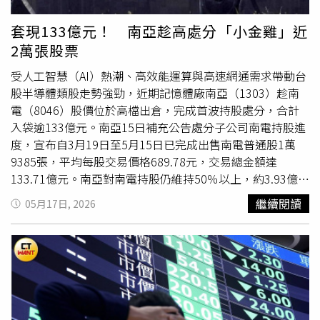
若
資金調度
吃緊，或看好股市行情，不少人可能選擇提前出
場、轉進股市。房貸寬限期屆滿後，投資客面臨本息還款壓
套現133億元！ 南亞趁高處分「小金雞」近
力，恐掀「棄房潮」將資金轉入台股。（圖／報系資料照）
2萬張股票
根據財政部統計，2025年全國個人房地合一稅收共達
523.82億元，年減26.8%，減少超過190億元；而2026年今
受人工智慧（AI）熱潮、高效能運算與高速網通需求帶動台
年以來，台股狂熱下，證交稅平均「每個交易日」就能為國
股半導體類股走勢強勁，近期記憶體廠南亞（1303）趁南
庫賺進約24億元，累計今年前3月證交稅已入帳1,237億
電（8046）股價位於高檔出倉，完成首波持股處分，合計
元。一位不具名業者就大酸，單日最高成交紀錄飆破1.8兆
入袋逾133億元。南亞15日補充公告處分子公司南電持股進
元，一天成交金額等於一整年房市成交量，也難怪政府對營
度，宣布自3月19日至5月15日已完成出售南電普通股1萬
建業的重視度越來越低，「現在政府高層的心態是，房地合
9385張，平均每股交易價格689.78元，交易總金額達
一稅減少不算什麼，證交稅一天就可以收多少，你（營建
133.71億元。南亞對南電持股仍維持50％以上，約3.93億
業）沒那麼重要了！」業者擔憂台股續強會讓房市更冷，但
股，持股比率60.97%。本次出售無法認列處分利益，將轉
繼續閱讀
05月17日, 2026
台股若回檔，目前有不少民眾採高槓桿資金操作股市，恐股
列未分配盈餘項下，市場解讀，此舉有助充實營運資金與強
房連動，一同陷入危機。（圖／林榮芳攝）房市專家李同榮
化財務結構外，提高兩家公司股票流動性。南亞原先規劃自
示警，房市正從理性居住市場，走向槓桿操作的風險投資階
3月12日至12月31日期間出售南電股票1萬9385張，以及南
段，「貸房入股」的全民投資行為，從過去的房貸與增貸
亞科股票3萬986張，代表首波南電持股處分已全數完成。
「兩貸同堂」，演變成房貸、增貸、理財型房貸、車貸、信
南亞近年積極進行事業轉型，逐步由傳統石化「多元佈局」
貸，以及股票融資、質押「多貸同堂」的高槓桿資金入股模
朝電子材料與高階產品發展，此次處分南電持股，除有助改
式。房市成為資金來源、股市則成為獲利場域。李同榮擔
善財務結構與營運
資金調度
，也可支應後續轉型投資需求。