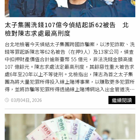
恩、尼爾創新負責人林揚茂、尼爾創新財務主管鄭巧枚、天
旭科技財務主管陳麗珊、吳逸先集團在台帳房王俊國、雪茄
館水房負責人陳韋志。北檢指出，陳志為首之太子集團為將
太子集團洗錢107億今偵結起訴62被告 北
大量犯罪所得投入線上賭博事業，以賺取更多犯罪所得，並
檢對陳志求處最高刑度
將詐騙等犯罪所得透過線上賭博網站入出金管道洗錢，自
105年起於我國境內成立多家公司，供太子集團經營非法賭
台北地檢署今天偵結太子集團跨國詐騙案，以涉犯詐欺、洗
博、洗錢犯罪之用，並以實質掌控在18個國家所設立之250
錢等罪起訴陳志等62名被告（在押9人）及13家公司，偵查
家境外公司，持有453個國內外金融帳戶，利用集團實質掌
中扣押財產價值合計逾新臺幣 55 億元，非法洗錢金額高達
控之境外公司間，製作不實交易合約，透過外匯管道洗錢。
107 億餘元。陳志求處法定最高刑度，其餘惡性重大被告求
陳志使太子集團以虛擬資產形式存在之犯罪所得流入我國，
處6年至20年以上不等徒刑。北檢指出，陳志為首之太子集
且可於多國隨時以提領法定貨幣現金之方式製造金流斷點，
團為將大量犯罪所得投入線上賭博事業，以賺取更多犯罪所
利用自行開發之OJBK錢包連結地下匯兌水房，將犯罪所得
得，並將詐騙等犯罪所得透過線上賭博網站入出金管道洗
清洗後匯入我國境內，購買名車、精品等物，並支應太子集
錢，自105年起於我國境內成立多家公司，供太子集團經營
繼續閱讀
03月04日, 2026
團在我國境內所需支出。陳志為於我國發展非法線上賭博事
非法賭博、洗錢犯罪之用，並以實質掌控在18個國家所設立
業作為太子集團洗錢管道之一，105年間派遣張剛耀來台籌
之250家境外公司，持有453個國內外金融帳戶，利用集團
劃發展，王昱棠經張剛耀吸收加入太子集團，共同成立明睿
實質掌控之境外公司間，製作不實交易合約，透過外匯管道
公司(已解散)專責為太子集團在我國成立本國公司並管理實
洗錢。另為使太子集團以虛擬資產形式存在之犯罪所得流入
質掌控之境外公司、帳戶。太子集團為規避查緝，由王昱棠
我國，且可於多國隨時以提領法定貨幣現金之方式製造金流