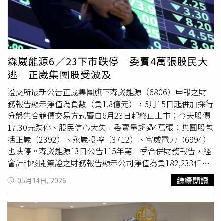
憂，一旦在市場高點透過融資進場，若隨後遭遇股市修正，
投資人可能面臨斷頭與追繳壓力，年輕人不僅難以累積人生
第一桶金，甚至可能提前透支未來數年的財務能力。而更慘
的狀況是，股市的下跌壓力將透過資金鏈傳導至房市，導致
拋售增加、買氣轉弱，進一步拖累房價表現，形成股市與房
森崴能源6／23下市跌停 委賣4萬張股民大
市「同跌共振」的局面，最終可能引發資產縮水的惡性循
逃 正崴集團股受波及
環。房市失寵、股市當紅，資金全面倒戈。一位不具名建商
不服氣的說，「資金過度集中在房市時，政府出手管制；現
證交所最新公告正崴集團旗下森崴能源（6806）申報之財
在過度集中在股市，怎麼不管管？」多名業者和專家即提
務報告顯示淨值為負數（負1.8億元），5月15日起併加採行
醒，應留意目前股市過熱現象，慎防股、房同陷資本風暴。
分盤集合競價交易方式暨自6月23日起終止上市；今天股價
17.30元跌停、股民信心大失，委賣量超過4萬張；集團股包
括正崴（2392）、永崴投控（3712）、富威電力（6994）
也跌停。森崴能源13日公告115年第一季合併財務報告，經
會計師核閱簽證之財務報告顯示公司淨值為負182,233仟
元，公司強調將持續以維護股東及利害關係人權益為優先。
繼續閱讀
05月14日, 2026
森崴能源先前於114年度財務報告中，已依會計準則及審慎
原則，就子公司富崴能源股份有限公司(下稱富崴)承攬台灣
電力股份有限公司(下稱台電)「離岸風力發電第二期計畫－