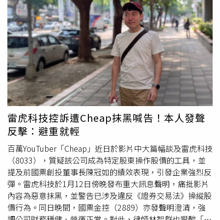
圖連結，民眾於本行官網、臉書及行動APP上可輕鬆查詢到
指定兌鈔地點位置；另結合Google地圖及QR Code，方便
民眾使用手機查找。此外，央行亦將於本年2月5日至2月12
日，在主要報紙刊登公告，詳列455家指定兌鈔分行（郵
局）名單。央行指出，新鈔兌換期間，各兌鈔地點大門及營
業廳均將張貼「本分行（郵局）提供兌換新鈔；壹佰圓券每
人限兌100張，貳佰圓等其餘各面額鈔券酌量供應」告示，
有需要之民眾可前往兌換。央行提醒，因
資金調度
及庫存限
額等因素，各銀行兌鈔地點每日新鈔供應有其限額；民眾若
無法充分兌得所需之新鈔，請洽其他鄰近兌換地點辦理。若
雷虎科技控訴遭Cheap抹黑喊告！本人發聲
有問題，請電洽（02）2357-1945。鑒於綠色金融係國際趨
反擊：避重就輕
勢，央行鼓勵民眾以仍適合流通之可用券取代領用新鈔包紅
包，除可表達祝福，亦可兼顧環境永續。央行亦鼓勵民眾以
百萬YouTuber「Cheap」近日於影片中大篇幅談及雷虎科技
數位方式進行紅包轉帳傳遞心意，包括利用手機門號轉帳發
（8033），質疑該公司成為特定股東操作股價的工具，並
放數位紅包；除可避開人潮，亦可節省社會資源，並達到數
提及前國票創投董事長陳冠如的績效表現，引發企業強烈反
位轉型之效（手機門號轉帳服務詳附件操作說明；如有任何
彈。雷虎科技於1月12日傍晚發布重大訊息聲明，痛批影片
疑問，請洽詢各往來金融機構）。另一方面，為方便民眾年
內容為惡意抹黑，並警告已涉及違反《證券交易法》操縱股
節期間換領新鈔，多家銀行已陸續透過ATM提供相關服務。
價行為。同日晚間，國票金控（2889）亦發聲明澄清，強
中信銀行表示，全台151家7－ELEVEN門市內設置的中信
調公司財務穩健、營運正常。對此，律師林智群也狠酸「便