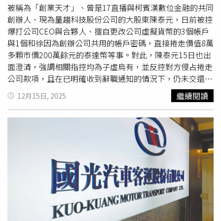
被稱為「創業天才」、曾是17直播與柯賓漢數位金融的共同
創辦人、現為量趨科技股份公司的大股東陳泰元，日前被控
爆打公司CEO與合夥人、擅自更改公司虛擬貨幣的3個帳戶
與1個和徐因為創辦公司共用的帳戶密碼，直接捲走價值8萬
多顆市價200萬餘元的泰達幣等事。對此，陳泰元15日也出
面澄清，強調相關指控均為子虛烏有，並反控對方侵占捲走
公司款項，且在已明確收到辭職通知的情況下，仍未交還公
司大小印鑑。而被指控的徐靖騰也同樣委託律師發出聲明。
繼續閱讀
12月15日, 2025
一、本人擔任量趨科技總經理職務期間，所有涉及公司資
金、虛擬貨幣資產及境外帳戶之操作，均依公司既有決策流
程與授權層級辦理，並有完整之內部謙和紀錄、會計憑證、
銀行往來文件及交易紀錄可供查證。二、公司營運如需
資金
調度
，本人均以個人資金借款維持公司正常運營，累積借款
金額合計已逾新台幣一億元，本人為最大受害者，焉有掏空
或侵占 可能？上述借款均有借款契約、匯款紀錄、銀行往
來明細及內部往來紀錄可供舉證。三、本人已完整保存任內
所有財務資料，包括會寄帳冊、銀行明細、虛擬貨幣紀錄及
相關決策文件，足以完整還原資金流向，全案業已進入偵查
程序，本人將全力配合司法機關調查。礙於偵查不公開，在