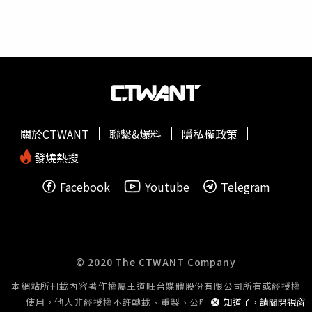
21日完成剩餘薪資發放，國光再次延遲發薪，將處最高9萬
元罰鍰、評估1至2條路線於特定期間停駛，並要求提財務改
善方案，台北區監理所將密切掌握主動協助，保障駕駛員工
權益並維持民行不中斷。國光客運坦言，疫情時向銀行貸款
度過低谷，現為還本還息高峰，1年來約還10億元，金額龐
大造成周轉不易，雖南部路線停駛後每月虧損減少約1000
萬元，但整體資金運用仍需時間調整，已與銀行團協商，盼
拉長本金還款時間，結合路線調整，調升營運合理成本，相
關於CTWANT
聯繫&爆料
隱私權政策
信經營可回正軌，盼獲支持，未來不排除再評估其他路線停
駛。
發燒熱搜
Facebook
Youtube
Telegram
© 2020 The CTWANT Company
本網站所刊載內容著作權屬王道旺台媒體股份有限公司所有或經授權
使用，他人非經授權不許轉載、重製、公開播送或公開傳輸。
知道了，請關閉視窗