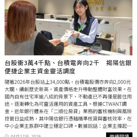
風場財物採購帶安裝案」認列預期合約損失，並經會計師出
具「繼續經營能力存在重大不確定性」之查核報告，致部分
授信銀行主張依授信合約加速條款辦理，或於授信到期後不
予展延。森崴表示財務結構造成重大挑戰之具體原因，一、
114年度財務報表中，森崴認列追加款後仍有預期合約損失
致產生鉅額虧損，部分銀行已縮緊銀根；另115/3/30會計師
出具無保留意見加繼續經營能力存在重大不確定性段落之查
核報告，並由證交所公告森崴能源自115/4/7起變更交易為
「全額交割股」，債信評等列為「D」，造成票券公司及銀
台股衝3萬4千點、台積電奔向2千 揭陽信銀
行除停止提供新信貸，更要求收回公司既有借款，致整體財
便捷企業主資金靈活調度
務結構遭受到巨大衝擊，營運週轉金明顯不足。二、風機安
裝廠商要求富崴預付全部預估之工程款及其單方所主張之增
隨著2026年台股站上34,000點，台積電股價亦奔向2,000元
額款項，兩筆款項皆須由台電履約爭議調解案件之追加款中
大關，續創歷史新高，資產價格走升帶動整體財富效果。在
保留支應，使公司短期
資金調度
壓力遽增，原規劃追加款無
國內自有住宅率逾八成的背景下，不動產已不再僅是居住用
法支持新加坡寶崴海事工程股份有限公司，而僅能用於
途，逐漸轉化為可靈活運用的資產工具。根據CTWANT調
2026年施工及保留給風機廠商。三、寶崴海事轉型為船舶
查，近年銀行體系在「二順位房貸」業務的審核機制與風險
出租廠商後，因有承租方違約未支付租金等因素，造成寶崴
控管日益成熟，其中陽信銀行憑藉精準核貸與審核效率，在
海事營運資金更加吃緊。森崴能源指出，受整體經營環境衝
中小企業主族群中建立穩定口碑。數據說話：企業主撐起二
擊及資金市場調度變化影響，為維護股東及利害關係人權
順位房貸半邊天觀察市場發展，陽信銀行布局二順位房貸市
繼續閱讀
04月17日, 2026