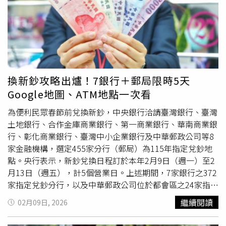
陸續成立天旭等5家公司供太子集團非法發展線上賭博犯
斷點，利用自行開發之OJBK錢包連結地下匯兌水房，將犯
罪，並由陳智指示太子集團董總級高層李添負責統籌，陳秀
罪所得清洗後匯入我國境內，購買名車、精品等物，並支應
玲負責
資金調度
，辜淑雯於我國境內指揮綜理天旭等5家公
太子集團在我國境內所需支出。陳志為於我國發展非法線上
司大小事務。
賭博事業作為太子集團洗錢管道之一，於105年間派遣張剛
耀來台籌劃發展，王昱棠經張剛耀吸收加入太子集團，共同
成立明睿公司(已解散)專責為太子集團在我國成立本國公司
並管理實質掌控之境外公司、帳戶。太子集團為規避查緝，
換新鈔攻略出爐！7銀行＋郵局限時5天
由王昱棠陸續成立天旭等5家公司供太子集團非法發展線上
Google地圖、ATM地點一次看
賭博犯罪，並由陳智指示太子集團董總級高層李添負責統
籌，陳秀玲負責
資金調度
，辜淑雯於我國境內指揮綜理天旭
為便利民眾春節前兌換新鈔，中央銀行洽請臺灣銀行、臺灣
等5家公司大小事務。
土地銀行、合作金庫商業銀行、第一商業銀行、華南商業銀
行、彰化商業銀行、臺灣中小企業銀行及中華郵政公司等8
家金融機構，選定455家分行（郵局）為115年指定兌鈔地
點。央行表示，新鈔兌換日程訂於本年2月9日（週一）至2
月13日（週五），計5個營業日。上述期間，7家銀行之372
家指定兌鈔分行，以及中華郵政公司位於都會區之24家指定
兌鈔郵局，均將開設「新鈔兌換專櫃」，以加強服務民眾；
繼續閱讀
02月09日, 2026
另59家偏遠地區郵局，則於一般營業櫃檯辦理兌換新鈔。為
加強服務民眾，央行特於「新鈔兌換地點一覽表」中建立地