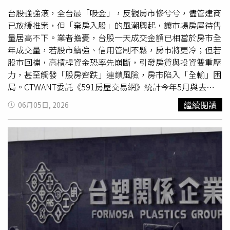
別出現1億1,083萬元及2,344萬元案件，穩懋（3105）則連
套不足急上路、還在房市最艱困時又增加營建成本，讓業者
續出現9,669萬元與8,669萬元違約交割案，信驊（5274）
台股強強滾，全台最「吸金」，反觀房市慘兮兮，儘管建商
相當反彈。（示意圖／CTWANT資料室）然而除了以上問題
也有3,284萬元案件。進入6月後，群聯（8299）再傳出
已放緩推案，但「棄房入股」的風潮興起，讓市場房屋待售
待解外，建築業還有新的隱憂，屋頂光電新制將於今年8月
2,284萬元違約交割情形。
量居高不下。業者擔憂，台股一天成交金額已相當於房市全
上路，未來新建建築面積超過1000平方米（約300坪）以
年成交量，若股市續強、信用管制不鬆，房市將更冷；但若
上，強制屋頂設置光電設備，引起建商不小反彈。台灣省不
股市回檔，高槓桿資金恐率先崩斷，引發房貸與投資雙重壓
動產開發公會理事長吳國寶即表示，若是光電板設在公共建
力，甚至觸發「股房齊跌」連鎖風險，房市陷入「全輸」困
設、大型建築當然沒有問題，但是沒必要強制連一般住宅也
局。CTWANT委託《591房屋交易網》統計今年5月與去年
要規範納入，一般建築面積不大，能設置的數量很少，產能
同期七都行政區待售量變化，發現桃園市大園區過去一年
繼續閱讀
06月05日, 2026
不高，效益有限，但卻因此破壞了台灣建築天際線，讓整個
來，待售成屋暴增33%，新竹市東區也多出1成多的房屋在
社會都付出成本，是因小失大。而賠錢的生意沒人做，這項
市場上等待有緣人接手。若是根據待售量排行，台中北屯區
政策所多出的營建成本，最終仍會由購屋人所吸收。吳國寶
和西屯區分別有5,733戶、4,119戶待售中，桃園市中壢區、
表示，央行一直期待房價下修，但事實上營建成本層層堆
桃園區也皆超過3,000戶的待售量，市場去化壓力爆表。
疊，房價根本沒有下修空間；再來，台灣有許多颱風災害，
591房屋交易網新聞組長林哲緯分析，部分區域待售量居高
未來維護光電板的成本和天災帶來的風險都要住戶來承擔，
不下、甚至持續成長的關鍵，除了「新青安寬限期」陸續到
然而政策卻急躁上路，配套不足，勢必又將引發另一波「光
期外，台股表現亮眼、吸走部分「人」與「錢」也是重要因
電板之亂」。
素之一。前幾年不少投資客槓桿操作，透過新青安寬限期，
每月僅繳利息、不還本金，再以出租達到以房養房。然而隨
著寬限期將屆，貸款轉為本息攤還後，每月負擔大幅增加；