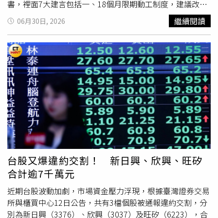
檻。台北七千萬元應提高為八千萬元，新北市六千萬元應提
書，裡面7大建言包括一、18個月限期動工制度，建議改為
高為七千萬元，其餘地區四千萬元應拉高到五千萬元，還給
實質審查機制；二、建立跨部會土方分流與再利用機制；
繼續閱讀
06月30日, 2026
中產階級正常的貸款空間。第三，採風險分級核貸： 對具
三、改善工料雙漲與缺工問題；四、資金配置結構已轉變，
開發實績、非投機囤地、確實投入都更、危老或ESG綠建築
第二戶信用管制宜適度檢討調整；五、改善金融鑑價與授信
的建商，建議土建融資可適度回到六成，以維持合理供給與
限制；六、避免金融資源過度集中；七、維持建築產業穩定
避免資金斷鏈。第四，建立預審預警機制： 銀行應建立交
發展。不動產聯盟總會理事長黃啟倫表示，營建業經營環境
屋前六個月的預審與鑑價預警機制，及早揭露可能的核貸落
備受挑戰，已經有不少中小型建商看不到希望退出市場，營
差，讓購屋人、建商與銀行有時間調整資金。第五，檢討限
建業停擺，相關周邊上下游包括代銷、建材、家具、家電、
期開工規範： 應檢討18個月限期開工規範，依都市更新、
裝潢業等也都會受到影響。（圖／方萬民攝）領頭的不動產
合建案、偏鄉或大型複合開發等不同條件給予彈性，避免為
聯盟總會理事長黃啟倫逐一解釋，現行規定要求建商購地後
趕期限而壓縮規畫品質。竹科外溢效應撐盤！ 竹東、新豐
18個月內動工，否則將面臨提高利率或收回貸款等壓力，然
房價逆勢衝高 漲幅居前段班跨條溪換台北門牌？ 中永和人
進度往往受行政審查效率影響，並非業者單方面可控制，卻
「這原因」集體逆向北漂了！輝達總部效應發威！ 北投房
迫使業者於不合理時程內集中推案，造成部分區域短期供給
市交易暴增3成 科技買盤湧入北士科
失衡與市場去化壓力。建請中央將「限期動工」調整為「實
台股又爆違約交割！ 新日興、欣興、旺矽
質開發進度認定」，凡已完成規劃設計並正式進入建照或審
合計逾7千萬元
查程序者，應視同已啟動開發。雖然土方清運問題各縣市已
經陸續排解，但黃啟倫表示，清運費用相較之前仍多出2、3
近期台股波動加劇，市場資金壓力浮現，根據臺灣證券交易
倍漲幅，價格還是壓不下去，除了新制度增加的必要成本，
所與櫃買中心12日公告，共有3檔個股被通報違約交割，分
還有一大部分因人為操控抬高利潤。建議建立分區分流、在
別為新日興（3376）、欣興（3037）及旺矽（6223），合