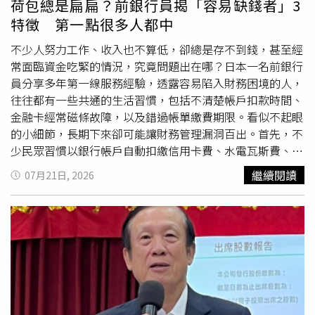
荷包總是扁扁？前銀行員揭「容易缺錢者」3
者也建議儘速檢討《食品安全衛生管理法》，相關修法意見
特徵 第一點很多人都中
已轉交食藥署納入後續評估。針對外界關心節慶期間食用油
是否充足，龔明鑫強調，經濟部已與國內主要油脂廠及植物
不少人努力工作、收入也不算低，卻總是存不到錢，甚至經
油公會完成協調，各業者均願意增加供應量，現有庫存足以
常面臨資金吃緊的情況，究竟問題出在哪？日本一名前銀行
支應市場需求，同時也將視情況配合政府增加國外粗油進
員分享多年第一線服務經驗，透露容易陷入財務困境的人，
口，再於國內精煉，以確保供應穩定，民眾無須擔心缺貨或
往往都有一些共通的生活習慣，包括不清楚帳戶扣款時間、
價格波動。
金融卡經常磁條故障，以及錯過帳單繳費期限。看似不起眼
的小細節，長期下來卻可能讓財務管理漏洞百出。首先，不
少民眾習慣以銀行帳戶自動扣繳信用卡費、水電瓦斯費、房
租或其他固定支出，卻不知道扣款時間及確切金額。前銀行
繼續閱讀
07月21日, 2026
員表示，每筆自動扣款通常都會提前通知，就是提醒民眾預
留足夠餘額。若沒有養成確認扣款日期與金額的習慣，即使
帳戶目前還有存款，也可能因臨時增加的支出或預料之外的
扣款，導致
資金調度
失衡，甚至發生扣款失敗的情況。他建
議，除了記住固定支出的扣款日期外，也應定期檢查存摺或
網路銀行餘額，掌握每月資金流向，才能有效避免因疏忽而
影響日常生活或信用紀錄。第二個常見特徵為金融卡反覆出
現磁條故障。雖然不少人認為只是小問題，到銀行更換或修