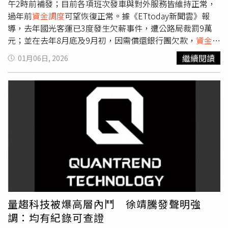
績效就是惡意抹黑？」此外，Cheap也提及自己在影片中曾
午2時前補發；目前各項班次發車與對外服務皆維持正常，
肯定雷虎在軍工題材的表現，質疑公司為何將評論解讀為全
過年前
資金調度
可望恢復正常。據《ETtoday新聞雲》報
面攻擊。最後，Cheap表示影片所有資訊皆引用自公開資
導，去年國光客運已3度發生欠薪事件，遭公路局裁罰9萬
料，包括財報與新聞，強調「其實真的沒講什麼」，呼籲觀
元；並在去年8月底及9月初，因需償還銀行團欠款，
資金調
眾可自行觀看影片內容判斷。
度
吃緊，陸續停駛南部14條路線。未料今年1月再度拖欠員
繼續閱讀
01月06日, 2026
工薪資，昨中午更有駕駛長反映薪資尚未入帳。對此，國光
客運今回應，目前
資金調度
仍在調節中，因此昨優先將駕駛
長薪資全數發放，其餘超過200名站務員及內勤、行政人員
的薪資，已緊急調度資金，預計於今下午2時前補齊。國光
客運再次強調，公司營運一切正常，資金問題仍處於調整階
段，預期在過年前可恢復以往正常的發薪與營運模式，目前
仍持續進行階段性調整，今上午班次運行及各項對外服務均
未受影響。至於該次欠薪是否再度開罰，公路局指出，考量
國光客運今下午將補發薪資，暫未規畫進行裁罰。
量趨科技被爆高層內鬥 徐靖騰發聲明強
調：均有紀錄可查證