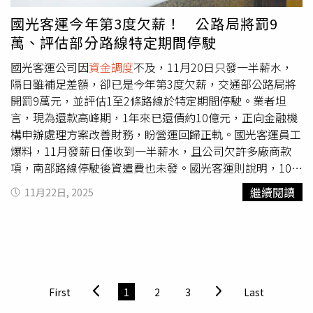
調查結未明前，本人將不再浪費公眾資源逐一回應，以免有
國光客運今年第3度欠薪！ 公路局將罰9
心人士脫免卸責波髒水，希冀媒體依事實查證原則報導，以
萬、評估部分路線特定期間停駛
免造成社會誤解，相信司法未來必會公正釐清，還原事實真
相。四、共同串辦人陳泰元先生，在公司遭遇重大困境期
國光客運公司因
資金調度
不及，11月20日只發一半薪水，
間，長期未履行協助公司維持營運之責任，不僅自身揮霍無
隔日雖補足差額，卻已是今年第3度欠薪，交通部公路局將
故，對公司財務狀況、員工權益及營運危機完全不予理會，
開罰9萬元，並評估1至2條路線於特定期間停駛。業者坦
亦未承擔任何實質管理或善後作為，甚至多次遭員工詢問薪
言，現為還款高峰期，1年來已還債約10億元，正向金融機
資發放事宜，皆拒不理會。五、陳泰元先生身為公司共同創
構申辦處理方案改善財務，盼營運回歸正軌。國光客運員工
辦人監察人涉嫌監守自盜、侵占公司資產等相關違法情事，
爆料，11月發薪日僅收到一半薪水，且公司欠許多廠商款
早已由檢警偵辦中，調查過程中亦前往其住處等場所進行搜
項，南部路線停駛後資遣費也未發。國光客運則說明，10月
索，並扣押相關證物在案，陳泰元先生不思如何趕緊積極處
獎金原訂11月20日發放，
資金調度
不及導致延遲發放，造
繼續閱讀
11月22日, 2025
理員工薪資與營運善後，竟將心力放在對外散播謠言及不實
成同仁及社會困擾，致萬分歉意，21日已補足差額。國光客
指控，藉以轉移焦點及卸責，令人心寒。六、對於公司內部
運表示，針對車輛維保、離退作業等已列管，分期逐步改
發生此一憾事且浪費公眾資源，本人感到遺憾並在此表達本
善，另為改善長期財務結構僵固，
資金調度
不易情形，已向
人最深之歉意。量趨科技高層爆內鬥，創辦人之一徐靖騰委
金融機構申辦處理方案，正值轉型組織整併期，自9月停駛
託律師對外發表聲明。(圖／翻攝畫面)
南部14條路線後，虧損明顯減少，營運趨於穩定，請同仁及
民眾安心，會繼續努力經營。公路局表示，要求國光客運保
First
1
2
3
Last
障民眾乘車需求及員工與駕駛權益，確實發放薪資，經協調