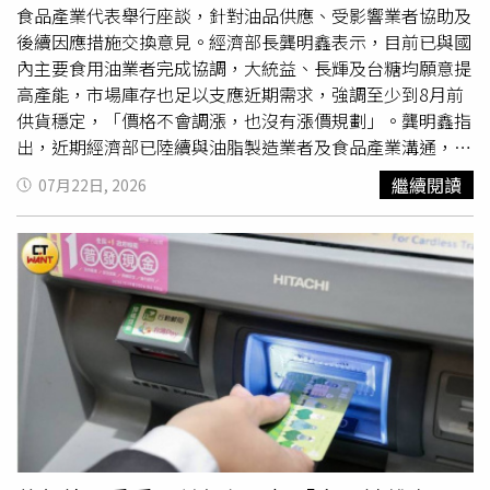
食品產業代表舉行座談，針對油品供應、受影響業者協助及
後續因應措施交換意見。經濟部長龔明鑫表示，目前已與國
內主要食用油業者完成協調，大統益、長輝及台糖均願意提
高產能，市場庫存也足以支應近期需求，強調至少到8月前
供貨穩定，「價格不會調漲，也沒有漲價規劃」。龔明鑫指
出，近期經濟部已陸續與油脂製造業者及食品產業溝通，希
望降低事件對市場造成的衝擊。會中不少下游食品業者反
繼續閱讀
07月22日, 2026
映，在油品事件中同樣承受營運壓力，希望政府能提供更多
協助，經濟部將持續與相關部會合作，協助產業恢復正常營
運。針對食藥署公布的油品檢驗結果，龔明鑫表示，符合規
定的油品將恢復販售，經濟部會透過商業署協調通路，加快
商品重新鋪貨，並配合地方衛生機關完成相關行政程序；至
於檢驗不合格的產品，則不會重新流入市場，後續將依法辦
理銷毀，相關作業及費用將再與相關主管機關協調。對於使
用問題油品而蒙受損失的食品業者，龔明鑫表示，已有業者
提出由公會統籌發起集體求償的構想，經濟部願意提供必要
行政協助。此外，若業者短期出現
資金調度
困難，也可運用
信用保證機制申請貸款展延、新增融資或降低保證手續費，
其他建議也將彙整後提報行政院研議。他表示，部分與會業