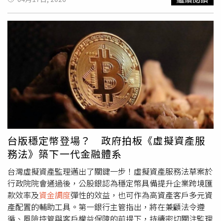
益，營運策略上已無力支持寶崴海事持續營運，寶崴海事亦
場已逾八年，目前全台設有108家分行。依據2025年內部統
無能力償還欠款，致使森崴能源與富崴能源認列對其之背書
計，其核貸案件中逾八成客群為企業主，年申貸件數約
保證及資金貸與寶崴海事相關損失，致115年第一季財務報
2,800至2,900件，平均撥款金額約277萬元，單一案件最高
告歸屬於母公司業主之淨值轉為負數。森崴能源強調，接下
核貸金額達6,000萬元。整體而言，近五年無論核貸件數或
來公司會持續推進台電離岸二期工程，確保如期如質完工，
撥款規模皆呈現穩健成長，顯示在資產價格上行環境下，透
並與台電、金融機構、供應商及各合作夥伴保持密切溝通，
過房屋二順位貸款進行
資金調度
，已逐漸成為高資產族群常
以降低外部因素對營運之影響。同時，為確保經營穩健並捍
見的財務規劃工具之一。CTWANT調查，陽信銀行八年來經
衛員工、股東與利害關係人之權益，經營團隊已同步展開四
營房屋二胎貸款市場規模成長快速。（圖／黃耀徵攝）審核
大關鍵策進作為，包括引進策略投資、資產活化與處分（處
依據：從薪資收入導向進階為「資產比」相較多數銀行仍以
分旗下子公司，評估出售旗下船舶資產及部分轉投資公司股
薪資所得作為主要審核依據，對收入波動較大的企業主而
權）等，爭取展延活化資金，積極向原有金融機構申請原有
言，往往面臨額度受限的情況。陽信銀行消費金融部門指
借款之展延，爭取分期還款以提升
資金調度
彈性，以及成本
出，其審核邏輯已由「收入導向」轉向「資產導向」，主要
台版穩定幣登場？ 政府拍板《虛擬資產服
控管與撙節。
特色包括，「整體資產評估」不限於薪資證明，綜合考量客
務法》築下一代金融體系
戶持有之不動產、金融資產等整體價值。「多元鑑價機
制」，結合內部資料庫與外部專業鑑價機構，進行交叉評
台灣虛擬資產監理邁出了關鍵一步！虛擬資產服務法草案於
估；「審慎成數控管」針對優質地段擔保品，於風險可控前
行政院院會通過後，公股銀認為穩定幣具備提升企業跨境匯
提下提供具競爭力之貸款成數。從此一模式有助於更貼近企
款效率及
資金調度
彈性的效益，也可作為高資產客戶多元資
業主實際財務結構，也成為差異化競爭關鍵。面對市場上租
產配置的輔助工具。第一銀行主管指出，將在兼顧法令遵
賃型二胎貸款業者競爭，陽信銀行強調「銀行端主打整體融
循、風險控管與客戶權益保障的前提下，持續密切關注監理