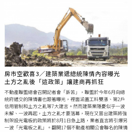
一至兩成自備款。因此他建議，應該加速改善房貸排撥與審
黃立成這樣的資金操作相當罕見。分析認為，黃立成此次將
核效率，避免換屋者的違約與
資金調度
風險。科技園區紅利
大量USDC轉入幣安，是否意味著他終於開始獲利了結、進
區仍具優勢賴正鎰談到，限貸環境已使建商從過去的積極搶
行套現，而非像過去一樣持續追逐下一筆可能導致「Giga-
地，改採「都更合建、危老重建、低總價、小坪數及自住型
rekt」（毀滅性崩盤）的高風險交易，成為市場關注焦點。
產品」，並以遞延推案、邊建邊售、控制土地庫存等方式，
不過，目前黃立成尚未對此次
資金調度
的目的作出公開說
來降低資金風險。然而，建照、土地交易與新推案同步下
明，因此其後續動向仍有待進一步觀察。
滑，短期內已壓抑市場供給與相關產業就業。從下半年與明
年的長遠角度來看，某些地區仍有科技產業擴大開發議題的
人口紅利效益。例如台北的北士科周邊北投地區，以及台中
的中科周邊（如十三期、單元二、單元四及單元五），部分
房市空歡喜3／建築業遞總統陳情內容曝光
開發商仍鎖定這些地區推案，並針對科技族群的生活需求進
土方之亂後「這政策」讓建商再抓狂
行設計。賴正鎰五項建言籲政府鬆綁賴正鎰認為，政府不宜
以一體適用的限貸政策處理不同需求，應採取更彈性的金融
不動產聯盟總會召開記者會「訴苦」，聯盟於今年6月向總
與供給管理。他也特別提出以下五項建言：第一，採差異化
統府遞交的陳情書也跟著曝光，裡面涵蓋工料雙漲、第2戶
管理： 對首購、自住及「先買後賣」的實質換屋族，適度
信用管制和土方之亂等7大建言。然而建築業隱憂似乎一波
提高第二戶合理貸款成數至七成，甚至七成五，避免家庭因
未解、一波再起，土方之亂才要落幕，現在又冒出建築將強
居住需求升級而被迫產生違約。第二，檢討高價住宅門檻：
制架設光電板的政策將於8月1日急上路，業者直言將引爆另
應依房價、所得與營建成本變化，重新檢討高價住宅認定門
一波「光電板之亂」。翻開17個不動產相關公會聯名的陳情