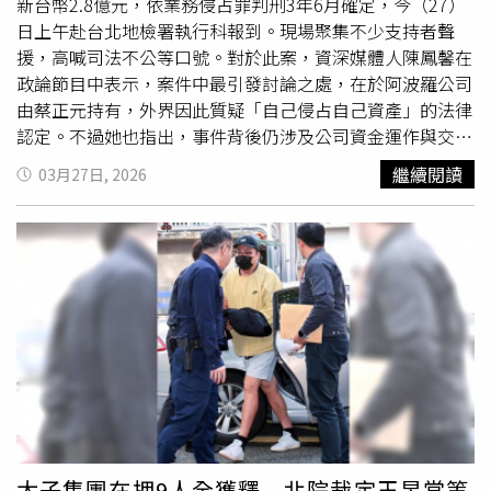
業務，觀察到陽信銀行從加深企業主等客戶服務力道，已從
新台幣2.8億元，依業務侵占罪判刑3年6月確定，今（27）
不動產到資產配置端，將房貸角色持續轉變。在資產價格上
日上午赴台北地檢署執行科報到。現場聚集不少支持者聲
行與金融工具多元化趨勢下，不動產的功能正由「居住」延
援，高喊司法不公等口號。對於此案，資深媒體人陳鳳馨在
伸至「資產管理」，陽信銀行二順位房貸既要滿足傳統房貸
政論節目中表示，案件中最引發討論之處，在於阿波羅公司
「融資」需求，更進一步提供客戶在理財操作與企業週轉金
由蔡正元持有，外界因此質疑「自己侵占自己資產」的法律
管理上的資金來源及場景應用。
認定。不過她也指出，事件背後仍涉及公司資金運作與交易
結構，不能單以表面理解。陳鳳馨進一步分析，關鍵問題之
繼續閱讀
03月27日, 2026
一在於當年購買中影過程中，未進行完整的盡職調查（Due
Diligence）。她說明，一般企業併購應由專業團隊針對資產
與負債逐項查核，以確認實際財務狀況，否則容易產生重大
風險。她回憶，當時因交易時間緊迫，加上外界壓力，未能
進行完整查核，導致後續發現公司背負龐大債務，情勢變得
複雜。她也提到，若當時對外揭露財務問題，可能引發金融
機構抽資，使整體交易更加困難，因此才透過相關公司進行
資金調度
。陳鳳馨認為，此案除了法律爭議外，也反映企業
併購過程中風險控管的重要性，尤其在重大交易中，若缺乏
充分查核與評估，將可能埋下後續爭議與風險。
太子集團在押9人全獲釋 北院裁定王昱棠等