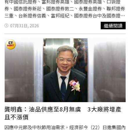
有中國信託證券、富邦證券高雄、國泰證券高雄、口袋證
券、國泰證券新莊、國泰證券敦二、永豐金證券、聯邦證券
三重、台新證券信義、富邦經紀、國泰證券台中及國泰證券
敦南等券商分點通報違約交割，違約交割總金額為4768萬
繼續閱讀
07月31日, 2026
500元。證交所統計指出，30日全市場違約交割申報總額為
1.93億元，經買賣相抵後淨額約6315.83萬元，其中南亞科
單一個股違約交割金額就占約4768萬元，占整體比重接近
四分之三，顯示違約案件高度集中於單一標的。市場人士分
析，雖然相較於台股每日動輒逾兆元的成交值，單一個股違
約交割金額並不算高，但在市場急跌期間，違約交割案件增
加，往往反映部分投資人面臨
資金調度
壓力，也可作為觀察
市場籌碼結構及投資人信心的參考指標。近期AI概念股及記
憶體族群股價波動明顯，違約交割風險也相對提高。南亞科
近期股價持續震盪，繼先前跌停後，30日盤中賣壓仍持續湧
現，終場下跌25.5元或7.21%、328元作收，4個交易日已下
跌18%。此外，台股近三個交易日累計下跌超過3500點，
龔明鑫：油品供應至8月無虞 3大廠將增產
融資餘額同步減少約700億元，不少融資戶面臨追繳壓力，
且不漲價
甚至選擇停損出場，部分投資人因未能如期補足交割款項，
違約交割案件也隨之增加。
因應中元節及中秋節用油需求，經濟部今（22）日邀集國內