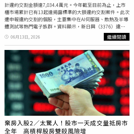
地暫置與再利用制度，由中央跨部會統籌，建立長期穩定且
計違約交割金額達7,034.4萬元。今年截至目前為止，上市
透明的土方去化機制，以降低營建成本、提升國土資源利用
櫃市場累計已有13起達揭露標準的大額違約交割案件。此次
效率。在缺工缺料上，也常造成建案工期被迫延長，不僅增
遭申報違約交割的個股，主要集中在AI伺服器、散熱及半導
加建築業財務壓力，也提高履約爭議與社會成本。他也建議
體測試等熱門電子族群。資料顯示，新日興（3376）違約
政府建立建材價格監測與預警制度，避免不合理壟斷或哄
交割金額為3,051.3萬元，由新光及中信三重等券商分點申
繼續閱讀
06月13日, 2026
抬，同時適度檢討並放寬營造業移工引進與留才制度。雖然
報；欣興（3037）違約金額為2,776.1萬元，申報券商包括
第2戶購屋貸款成數已從5成調高到6成，但若以總價2000萬
永豐新竹、新光新竹、國泰台中及國泰桃園等分點；旺矽
元房屋來說，自備款仍要800萬元，對很多換屋族或需求者
（6223）則由永豐萬盛申報，違約金額為1,207萬元。市場
來說，問題根本沒解決。（圖／黃耀徵攝）而這次大家誤判
人士指出，先前大盤劇烈震盪後，部分投資人在T+2交割期
放寬的第2屋貸款，他也表示，近年隨著資本市場表現強勢
限到來時，因
資金調度
不及而出現違約情況。從今年案例觀
及投資工具多元化，不動產短期投資已大幅減少；然而不同
察，多數違約標的皆屬當沖交易活躍個股，也反映市場行情
家庭基於就業、教育、照護或生活安排所產生多元居住需
劇烈變動時，槓桿操作所伴隨的風險。統計顯示，今年上市
求，以第2戶貸款作為判斷投資的依據，不只缺乏合理性，
公司違約交割案件除新日興（3376）與欣興（3037）外，
甚至影響正常居住安排與資產配置的彈性。此外，目前銀行
還包括旺宏（2337）違約5,902萬元，以及佳必琪（6197）
鑑價普遍偏離市場成交價，加上貸款成數保守及保留款、附
違約1億4,950萬元，其中佳必琪（6197）為今年單筆違約
加條件過多，導致中小建商面臨
資金調度
壓力，以及金融資
金額最高案件。上櫃市場方面，今年以來也陸續出現多起違
源集中於集團建商及特定高熱度區域，中小型建商與地方建
約交割事件，包括環宇-KY（4991）違約1,072萬元。4月則
棄房入股2／太驚人！股市一天成交量抵房市
設面臨融資排擠，也盼金管會與央行全面檢討現行授信制
較為集中，聯亞（3081）違約6,889萬元，金居（8358）分
全年 高槓桿股房雙殺風險增
度。8月1日起，新建住宅屋頂強制要求架設光電板，不僅配