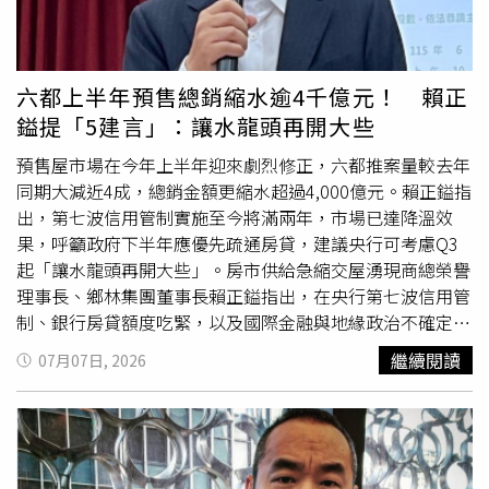
復即可，然而實際上，頻繁發生磁條失效，多半與保管方式
不當有關。例如將金融卡與具有磁性的物品放在一起，或長
時間放置在高溫、日曬的車內，都可能導致磁條受損。前行
員指出，自己曾多次遇到客戶因金融卡無法讀取，臨時無法
六都上半年預售總銷縮水逾4千億元！ 賴正
提款，只能取消行程，甚至向親友借錢應急。雖然磁條故障
鎰提「5建言」：讓水龍頭再開大些
並非重大事故，但若發生在急需現金或無法立即前往銀行的
情況下，仍可能造成生活上的不便，甚至影響財務安排。第
預售屋市場在今年上半年迎來劇烈修正，六都推案量較去年
三個容易被忽略的問題，則是錯過帳單繳費期限。部分民眾
同期大減近4成，總銷金額更縮水超過4,000億元。賴正鎰指
習慣使用紙本帳單繳納公共費用，而非設定自動扣款，雖然
出，第七波信用管制實施至今將滿兩年，市場已達降溫效
能依照自己的時間安排付款，但若沒有留意繳費期限，可能
果，呼籲政府下半年應優先疏通房貸，建議央行可考慮Q3
導致逾期。他表示，許多帳單在銀行都有嚴格的受理期限，
起「讓水龍頭再開大些」。房市供給急縮交屋湧現商總榮譽
一旦超過期限，就無法直接在銀行繳費，可能需要改到超商
理事長、鄉林集團董事長賴正鎰指出，在央行第七波信用管
付款，甚至重新申請補發帳單。不僅增加處理程序，若持續
制、銀行房貸額度吃緊，以及國際金融與地緣政治不確定性
未繳，還可能影響原有服務，後續恢復也需花費更多時間與
升高的多重壓力下，建商已普遍放慢推案節奏。另一方面，
繼續閱讀
07月07日, 2026
心力。前行員提醒，財務管理並非只靠提高收入，更重要的
2021至2023年間的預售推案目前陸續完工，市場正式進入
是養成良好的金錢管理習慣。無論是掌握扣款日期、妥善保
交屋與核貸的壓力測試期。2026年下半年台灣房市將出現
管金融卡，或按時繳納帳單，都是維持穩定財務的重要基
少見的「供給急縮、交屋湧現」雙重現象，整體市況由過去
礎。許多看似微不足道的疏忽，日積月累後，都可能演變成
的快速擴張，轉入「去化優先、資金為王、個案表現」階
影響生活的財務問題，因此及早建立良好的理財習慣，才能
段，預估六都全年推案約6萬戶、總銷規模1.5兆元，呈現