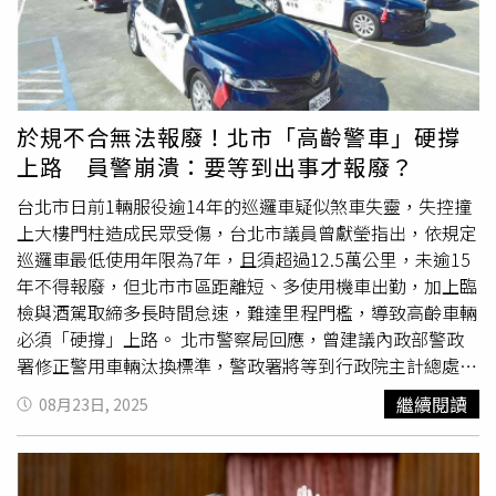
形成微裂紋並擴展至完全斷裂。（圖／翻攝自andwinpcb）
見兩人倒臥車內，遂緊急通知警方與醫護單位。死者親屬卡
為了避免柔性PCB內的銅導體發生斷裂，業界大多都會給予
蒂嘉阿布峇卡（Khadijah Abu Bakar，37歲）受訪時表示，
彎折處一個比例的彎曲區域，文章中也建議彎曲半徑應為材
母女平日下班後都會先到她位於巴也隆布的住家吃晚餐，通
料厚度的6-10倍，如果彎曲過緊，會大幅縮短排線壽命。另
常晚上10時左右才返家。案發當晚她準備好晚餐，遲遲未見
外在美國「AlphaWire」的官方網站中，也能找到一份有關
兩人到來，連打20多通電話均無人接聽，甚至發訊息也未獲
於規不合無法報廢！北市「高齡警車」硬撐
柔性電纜常見的故障原因，其中之一就明確提到「摩擦」，
回應。「直到晚上11時，我哥哥來電告知，在住家50公尺
上路 員警崩潰：要等到出事才報廢？
如果纜線在運動過程中與其他物體持續摩擦，會導致外層護
外的路邊發現她們的車。我們趕到現場時，嘗試進行心肺復
套和絕緣層逐漸磨損，進而導致纜線故障。這邊指的是有著
甦術但已來不及，當時車內有非常濃烈的不明氣體味。」她
台北市日前1輛服役逾14年的巡邏車疑似煞車失靈，失控撞
厚實的橡膠包裹住的電纜，有如此強大的保護下，還是會因
補充，死者日前曾透露車輛冷氣系統有問題，案發當天才剛
上大樓門柱造成民眾受傷，台北市議員曾獻瑩指出，依規定
為摩擦而破損。那夾在摺疊機轉軸內、幾乎沒有任何保護可
送修
回來，不料竟釀成悲劇。警方初步推測，兩人可能是在
巡邏車最低使用年限為7年，且須超過12.5萬公里，未逾15
言的轉軸排線呢？再回到《AndwinCircuts》的文章，當中
車內啟動冷氣休息時，因冷氣系統故障導致廢氣滲入車內，
年不得報廢，但北市市區距離短、多使用機車出勤，加上臨
也明確提及，柔性PCB彎曲的過程中如果有摩擦，會導致夾
進而吸入過量一氧化碳（karbon monoksida）導致窒息身
檢與酒駕取締多長時間怠速，難達里程門檻，導致高齡車輛
在中間的銅導體嚴重磨損，進而導致柔性PCB失效。（圖／
亡。兩具遺體已送往甲中央醫院進行解剖，同時抽取血液樣
必須「硬撐」上路。 北市警察局回應，曾建議內政部警政
翻攝自andwinpcb）所以摺疊機的轉軸排線在狹小的空間中
本以化驗是否確為一氧化碳中毒。警方表示，目前未發現任
署修正警用車輛汰換標準，警政署將等到行政院主計總處調
不斷地反覆彎折，會發生問題是遲早的事情。而且如今
何刑事因素，案件暫列為猝死案（Sudden Death Report，
查「共同性費用編列基準」修正意見時反映修正。依「警察
繼續閱讀
08月23日, 2025
Fold7又主打著最為輕薄的摺疊手機，在這樣的情況下，是
SDR）處理。警方封鎖現場搜證，並採集血液樣本送往化
機關車輛設置基準」規定，巡邏車及偵防車的最低使用年限
否會更加加劇轉軸排線的摩擦，導致轉軸排線問題不斷發生
驗，以確認是否為一氧化碳中毒所致。（圖／翻攝自FB，
為7年，且須超過12.5萬公里，未逾15年不得報廢。曾獻瑩
呢？摺疊機一次次的螢幕開合，到底是聲光影音的最佳體
China Press 中國報）
說，北市現有警用汽車約1097輛、警用機車4156輛，機車