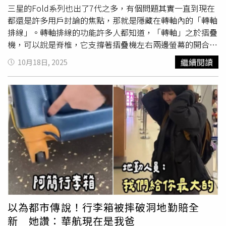
三星的Fold系列也出了7代之多，有個問題其實一直到現在
都還是許多用戶討論的焦點，那就是隱藏在轉軸內的「轉軸
排線」。轉軸排線的功能許多人都知道，「轉軸」之於摺疊
機，可以說是脊椎，它支撐著摺疊機左右兩邊螢幕的開合。
而轉軸排線則是隱藏在轉軸內的柔性電路板，穿過鉸鏈機
繼續閱讀
10月18日, 2025
構，把手機左右兩邊的主機板連在一起。用人體來比喻的
話，轉軸排線可以說是摺疊機的「脊髓」，他肩負著許多功
能，傳送內外螢幕的影像訊號，讓你看到畫面；它要傳輸觸
控訊號，讓你可以滑手機；它還要把電池的電力送到螢幕和
各個零件上，讓整支手機能正常運作。除此之外，這條排線
還要負責所有無線通訊功能。你的 Wi-Fi 訊號、藍牙連接、
手機網路，通通都要透過這條排線傳遞訊號才能運作。摺疊
機內的轉軸排線如果發生問題，要花上1.7萬進行維修。
（圖／廖梓翔攝）轉軸排線的故障寫到這，一些長年使用摺
疊機的讀者應該有注意到了，自己是否過去某台摺疊機會遇
到突然無法充電、螢幕無法亮起、5G訊號找不到、Wi-Fi訊
號找不到、自動關機等情況等情況，這種時候，高機率就是
以為都市傳說！行李箱被摔破洞地勤賠全
轉軸排線發生問題。網路上Fold系列歷年的故障以下均扣除
新 她讚：華航現在是我爸