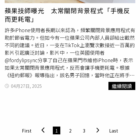
並開價」，要求對方提供原廠估價單，卻遲遲未獲正面回
蘋果技師曝光 太常關閉背景程式「手機反
應。事件經家長在網路曝光，立刻引起輿論嘩然，但戴姓司
而更耗電」
機本人現身留言區嗆聲「你們夫妻把水舔乾淨我們就當和解
了」，還諷刺道：「還是你們買一台特斯拉來讓我倒水？」
許多iPhone使用者長期以來認為，頻繁關閉背景應用程式有
家長不滿司機言語侮辱，已正式提告對方涉嫌詐欺、妨害名
助於節省電力。但如今有一位蘋果公司內部人員卻給出截然
譽及違反個資法，警方曾前往補習班了解情況，因雙方說法
不同的建議。近日，一支在TikTok上瀏覽次數接近一百萬的
不一，以各自報案方式立案處理。事件透過媒體曝光後，5
影片引起廣泛討論，影片中，一位英國使用者
月7日上午家長又在網上貼出由戴姓司機在6日提供「Tesla
@fordylipsync分享了自己在蘋果門市維修iPhone時，表示
南區授權鈑噴中心」開出的拆車估價單，內容顯示拆卸／安
如果太常關閉背景應用程式，反而會讓手機更耗電。根據
裝左下B柱式板、拆卸／安裝左上B柱式板、中控台總成
《紐約郵報》報導指出，該名男子回憶，當時他正在將手機
（拆卸／安裝）等總金額15215元，並表示：「誠心請教各
送修
，並順手關閉背景應用程式。技術員見狀立刻提醒他
繼續閱讀
04月27日, 2025
位看得明瞭的社會賢達，有何中肯的意見？」然而網友普遍
「不要關掉你的應用程式。」當他詢問原因時，技術員解
認為司機明顯「獅子大開口」。不僅知名網紅Cheap在社群
釋，應用程式在關閉與重新開啟的過程中，反而會消耗更多
上譏諷：「如果你的車連一點水都受不了，你應該買船。」
電力與數據。相比之下，讓應用程式留在背景，系統會自動
也有許多網友則留言批評：「水壺漏水到地板關B柱什麼
將其凍結，就像省電模式一樣，不會占用中央處理器
事？」、「看這估價單還以為整輛車在打水仗」、「估價單
（CPU）或隨機存取記憶體（RAM）。該名網友表示，這個
上『計算日期』寫5月5號，是不是代表他事發當天根本沒有
說法與他過去從眾多iPhone使用者那裡聽到的建議大相逕
First
1
2
3
Last
去估價？」、「建議回報Uber讓司機停權，免得再有家長
庭。但蘋果技術員強調，即使背景開著數百個應用程式也無