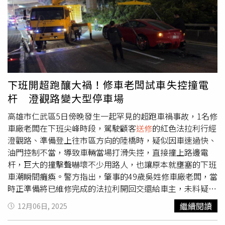
內一傳十、十傳百，最終流入電腦維修員耳中，對方於維修
過程中成功恢復檔案並將內容外洩，最終釀成風暴。王晶認
為這件事起因是陳冠希自己愛炫耀。（圖／翻攝YouTube／
王晶笑看江湖）王晶進一步表示，自己過去與陳冠希有過互
動，印象中對方是有禮貌、守時的演藝人員，「我當時作為
一個導演來看，陳冠希是一個很乖的人」，因此起初完全無
法相信豔照外流屬實，甚至懷疑是他人惡意合成。然而，當
下班開超跑釀大禍！修車老闆試車失控撞電
他意外看到照片中出現長期合作的女星阿嬌，震驚之餘，也
杆 澄觀路變大型停車場
感到難以接受。他坦言，「雖然我不是什麼正人君子，但看
到這些照片還是很難過，甚至不忍心再往下看。」王晶也強
高雄市仁武區5日傍晚發生一起罕見的超跑車禍事故，1名修
調，陳冠希年輕時事業正盛，加上自信滿滿，難免會有炫耀
車廠老闆在下班尖峰時段，駕駛顧客
送修
的紅色法拉利行經
心態。他提醒：「年輕氣盛，有點成就，有時就是忍不住想
澄觀路、準備登上往市區方向的陸橋時，疑似因車速過快、
分享。」但這種無心之舉，一旦訊息外流、被有心人利用，
油門控制不當，導致車輛當場打滑失控，直接撞上路邊電
最終可能釀成無可挽回的災難。
杆，巨大的撞擊聲嚇壞不少用路人，也讓原本就壅塞的下班
車潮瞬間癱瘓。警方指出，肇事的49歲吳姓修車廠老闆，當
時正準備將已維修完成的法拉利開回交還給車主，未料疑似
一時大力踩下油門，超跑強勁的動力瞬間爆發，在陸橋轉彎
繼續閱讀
12月06日, 2025
處失去控制，車頭狠狠撞上電杆，整輛車嚴重毀損，前方零
件四散，畫面怵目驚心。所幸駕駛本人並未受傷，未波及其