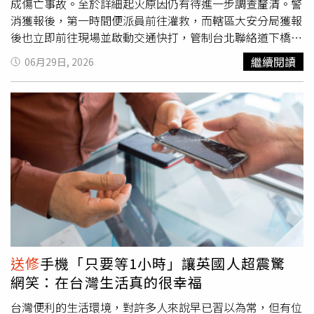
成傷亡事故。至於詳細起火原因仍有待進一步調查釐清。警
消獲報後，第一時間便派員前往灌救，而轄區大安分局獲報
後也立即前往現場並啟動交通快打，管制台北聯絡道下橋車
輛改道行駛，待消防單位確認起火車輛已無危險疑慮後，協
繼續閱讀
06月29日, 2026
助將車輛以手推方式移置到辛亥路平面不影響交通處所，約
30分鐘左右解除管制，車流恢復正常。據了解，李姓駕駛表
示，該車車齡約13年，過去曾因引擎問題將車輛
送修
，駕駛
當下已修復完成，不知為何會突然冒煙起火。至於詳細事故
原因仍有待進一步調查釐清。大安分局呼籲，駕駛人行駛前
除應檢查車輛設備有無異常，行駛中亦應留意車上狀況，遇
有車輛故障或溫度異常等情事，應立即將車輛駛至安全處
所，降低危害事故發生。
送修
手機「只要等1小時」讓英國人超震驚
網笑：在台灣生活真的很幸福
台灣便利的生活環境，對許多人來說早已習以為常，但有位