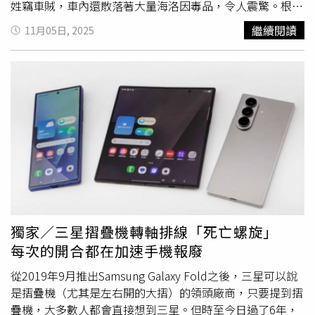
姓竊車賊，車內還散落著大量海洛因毒品，令人震驚。根據
目擊者指出，當時黑色賓士在龍潭路高速衝撞行人，現場民
繼續閱讀
11月05日, 2025
眾情緒激動，有人甚至拿物品砸車。警方表示，事發當時竊
車賊企圖逃逸，還一度加速衝撞攔車的民眾，情況相當危
險，斗六分局立即封鎖整條龍潭路，動員多名員警設下路障
包圍，最終順利將人制伏。警方調查發現，該輛黑色賓士其
實是一輛
送修
後失竊的車輛。修車廠於4日報案稱車輛離奇
失蹤，警方調閱監視器後鎖定行蹤，沒想到竊車賊竟在隔日
連續犯案，車主事後在社群平台喊冤表示：「我們才是受害
者！」並強調肇事的不是他們，而是竊車賊偷車肇逃。令人
咋舌的是，這起案件發生不到一個月前，虎尾鎮也曾發生一
起BMW失竊案。當時竊賊趁車主暫時離開、引擎未熄火時
開走車輛，甚至將車上的女子丟包在高鐵站附近，警方懷
疑，近期連環偷車案恐是同一竊車集團所為，目前正全力追
獨家／三星摺疊機轉軸排線「死亡螺旋」
查幕後黑手。警方呼籲民眾，若車輛需
送修
或短暫停放，務
每次的開合都在加速手機報廢
必拔除鑰匙、鎖好車門，避免成為歹徒下手的目標，同時也
提醒，切勿因情緒激動自行攔車或追捕，以免發生更大意
從2019年9月推出Samsung Galaxy Fold之後，三星可以說
外。
是摺疊機（尤其是左右開的大摺）的領頭廠商，只要提到摺
疊機，大多數人都會直接想到三星。但時至今日過了6年，