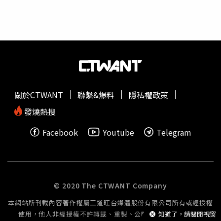
受害。」7日晚間，戴姓司機突然在網路上以截圖方式發表
妨，因為這些應用程式實際上並未在活動，而是處於凍結狀
道歉聲明，表示近期因不當留言引起社會大眾的關注「深感
態。這位TikTok創作者在影片中強調「它們只是停在那裡，
惶恐與不安」，並表示「在此也向社會大眾與女童家長深深
不要關掉它們。」這項看似違反直覺的建議，其實早已獲得
道歉。我願意負擔拆裝檢修費用，希望獲得社會大眾與女童
科技媒體與專家的支持。根據TechRadar撰稿人艾德
家長的諒解。」戴姓司機在聲明中態度軟化，表示這輛特斯
（James Ide）的解釋，頻繁關閉應用程式不僅無助於延長
拉是他貸款100多萬、才買4個月的新車，也是養家的生財
電池續航，反而可能對iPhone的效能產生負面影響。艾德也
工具，因此經專業檢修建議，須拆裝檢查，確保電動車未來
提到，iOS系統設計的初衷，就是讓背景應用程式不占用額
行駛安全。這件事占用社會版面，並非我的初衷，我願意負
外資源，因此使用者不需擔心未關閉的應用程式會耗電或拖
關於CTWANT
聯繫&爆料
隱私權政策
擔拆裝檢修費用，以表負責與歉意，希望獲得家長諒解」。
慢手機速度。艾德更引用蘋果官方的指導方針，強調只有在
戴姓司機還表示，目前已預約5月15日進行車輛拆裝檢查，
應用程式當機或無回應時，才需要手動關閉。早在2016
發燒熱搜
若發現有影響安全性、需進一步修復之情形，也希望女童家
年，蘋果公司軟體工程高級副總裁費德里希（Craig
Facebook
Youtube
Telegram
屬可以出面，會同車隊主管與他三方協商，一起解決問題。
Federighi）就曾在回覆一封使用者電子郵件時明確表示，
（圖／翻攝threads）
他本人也不會經常退出背景應用程式，並且強調這並非維持
電池壽命的必要手段。當時費德里希回應「不會，也不需
要。」這句話直接打破了許多使用者對於節省電力的誤解。
© 2020 The CTWANT Company
本網站所刊載內容著作權屬王道旺台媒體股份有限公司所有或經授權
使用，他人非經授權不許轉載、重製、公開播送或公開傳輸。
知道了，請關閉視窗