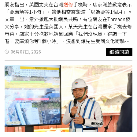
網友指出，英國丈夫在台灣
送修
手機時，店家滿臉歉意表示
「要麻煩等1小時」，讓他相當震驚道「以為要等1個月」。
文章一出，意外掀起大批網民共鳴。有位網友在Threads發
文分享，她的先生是英國人，某天先生在台灣要拿手機去修
螢幕，店家十分抱歉地語氣回應「我們沒現貨，得調一下
喔，要麻煩你等1個小時」，沒想到讓先生受到文化衝擊，
忍不住驚呼「用這種口氣說，我還以為要等1個月！」貼文
繼續閱讀
06月07日, 2026
曝光後，不少鄉民紛紛在底下留言，「更新護照一般件10
天，急件1天，英國是急件加價還要10天」、「剛搬到日本
時要幫租的屋子牽網路，結果搞了3週才給我弄好，在台灣
打通電話很快就開通了」、「在紐約的時候，因為房東跟電
費公司的問題，我們的公寓就被斷電了，但因為假期期間，
我整整過了10天的無電生活」、「在國3爆胎的時候打了道
路救援，約莫等30分鐘人已經平安的在拖車上了，回想起某
次在雪梨外送，電瓶掛了30分鐘，我連道路救援的電話都還
沒打通」、「有些外國看感冒預約醫生，可能1個禮拜至好
幾個月，等的時間感冒都好了」。也有人說，「台灣人自己
創造了一個天堂，但很多人都不知道」、「台灣努力做到接
近天堂，但還是有人想把這地方拉下地獄」、「台灣很幸