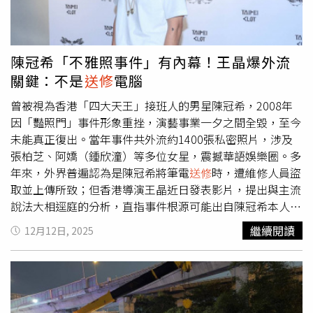
里輕軌營運模式須與淡海輕軌串聯，若前者未定案，後續建
設效益難以評估。此外，鐵道局也點出八里輕軌目前仍存在
運量預估、部分車站設置必要性、整體計畫效益、推動時
機，以及駐車廠費用重複編列等問題，尚待補強與釐清。鐵
陳冠希「不雅照事件」有內幕！王晶爆外流
道局呼籲，新北市政府應加強與地方居民及店家溝通協調，
關鍵：不是
送修
電腦
儘速凝聚共識。交通部與鐵道局也將持續協助，推動相關計
畫後續送行政院審議。
曾被視為香港「四大天王」接班人的男星陳冠希，2008年
因「豔照門」事件形象重挫，演藝事業一夕之間全毀，至今
未能真正復出。當年事件共外流約1400張私密照片，涉及
張柏芝、阿嬌（鍾欣潼）等多位女星，震撼華語娛樂圈。多
年來，外界普遍認為是陳冠希將筆電
送修
時，遭維修人員盜
取並上傳所致；但香港導演王晶近日發表影片，提出與主流
說法大相逕庭的分析，直指事件根源可能出自陳冠希本人的
「愛炫耀」。王晶在個人YouTube頻道「王晶笑看江湖」中
繼續閱讀
12月12日, 2025
表示，若僅靠自行搜尋，幾乎不可能在大量電腦檔案中迅速
找到精準照片。他質疑：「如果沒有人事先透露路徑或檔
名，誰會知道這些照片藏在哪裡？」他推測，很可能是陳冠
希在聚會中喝酒或情緒高漲時，曾向友人炫耀交往過的女明
星及所拍下的私密畫面，甚至主動給人觀看。隨著消息在圈