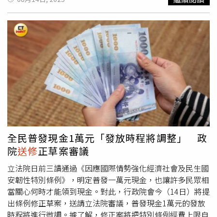
「環保」理念形成強烈矛盾。當一條僅需數百元即可更換的
修正意見時，適時向總處反映修正；警察局將加強宣導及教
政提出修正案，造成了兩大非常嚴重的延誤。張啓楷指出，
排線出現問題時，原廠卻要求消費者支付大價錢來更換整組
育員警駕車安全訓練，避免類此情形再度發生。
首先，依照立法院的版本，是要在今年10月31號之前，每
螢幕總成，這種做法不僅有剝削消費者的嫌疑，更直接製造
人一萬塊發到大家手上，結果政院今天提出來的修正版本，
了不必要的電子垃圾。三星針對永續發展有推出網站。（圖
竟然是在修正案經過立法院三讀通過之後，還要提特別預
／翻攝自台灣三星）一條排線的損壞，本質上只是局部故
算，特別預算公告後的一個月才開始發放，發放要整整7個
障，透過精密的維修技術即可修復，但三星選擇將仍可使用
月才完成整個程序，照這樣算下來，搞不好到明年的10月
的螢幕面板、轉軸結構、金屬框架等大量組件一併報廢，完
31號都沒有完成，這是多嚴重的延誤。張啓楷續指，第二，
全違背了「延長產品壽命」與「減少資源消耗」的永續核心
當初訂這個特別條例是因為因應美國高關稅的衝擊，所以立
價值。這等於鼓勵「用完即棄」的消費模式，與全球推動的
法院編了930億要照顧企業、勞工以及農業，既然立法院已
「維修權」（Rightto Repair）運動背道而馳。歐盟近年一
經通過，政院應趕快去實施、編列特別預算。在今天又提出
直在力推「維修權」運動。（圖／翻攝自repair.eu）令人咬
這個修正案，是要拖延到什麼時候？這樣是對不起全國民
牙切齒的「冷筍」「冷筍」其實就是「人為損害」簡稱「人
眾。張啓楷再指，在新的修正案裡面竟然還有「大灌水」，
全民普發現金1萬元「發放時程將調整」 政
損」的諧音，是目前網路上網友專門諷刺三星受後態度的名
將去年立法院已經三讀通過砍掉對台電1000億的撥補，又
院
送修
正草案審議
詞。在維修這方面，如果轉軸排線故障是發生在保固內，那
借屍還魂200億進來，這樣對立法院視尊重嗎？而且，在昨
要注意的是，除了轉軸排線外，「內頁螢幕」、「轉軸」也
天三黨黨團協商的《風災重建復原特別條例》裡面也有電力
立法院日前三讀通過《因應國際情勢強化經濟社會及民生國
會被納入「保固」評估範圍內。這三個地方只要有任何一處
的部分，兩邊同時都重疊嗎？這會不會嚴重的影響這個財政
安韌性特別條例》，明定普發一萬元現金，也讓許多民眾相
判定為「人為損害」，那麼就是不在保固範圍內，你想要修
紀律？張啓楷要求，不用再
送修
正案過來，就照原本立法院
當關心何時才能領到現金。對此，行政院會今（14日）將提
轉軸排線，就只能花錢處理。而這三個地方，轉軸排線基本
三讀通過的版本，趕快在今年10月30號把1萬塊普發給大
出條例修正草案，送請立法院審議，普發現金1萬元的發放
上藏在轉軸內，不太可能會有人為損害的發生，而轉軸、內
家；另外，趕快把照顧企業、勞工以及農業的錢發下去，盡
時程將進行微調。據了解，修正案將把特別條例經費上限自