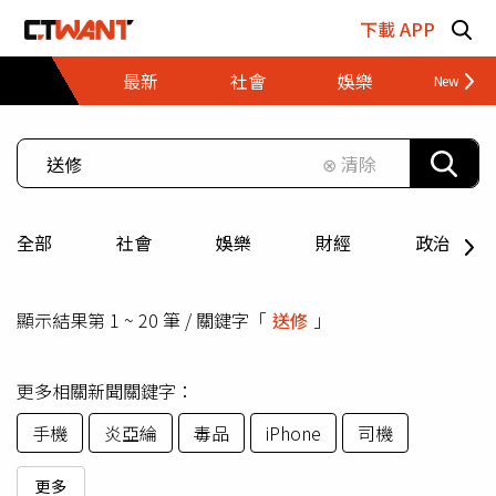
跳至主要內容區塊
下載 APP
最新
社會
娛樂
財經
⊗ 清除
全部
社會
娛樂
財經
政治
顯示結果第 1 ~ 20 筆 / 關鍵字「
送修
」
更多相關新聞關鍵字：
手機
炎亞綸
毒品
iPhone
司機
更多