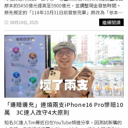
頁螢幕本身，就是個非常容易出問題的地方。比如在2023
快幫大家度過關稅的衝擊。
原本的5450億元提高至5900億元，並調整現金發放時間。
年7月，有台灣就有網友在Mobile01留言控訴，表示他所持
原先規定的「114年10月31日前發放完畢」將改為「依本條
有的Fold 4在內頁螢幕突然無法顯示後
送修
。三星維修人員
例編列之特別預算公布後1個月內開始執行發放作業，並於7
繼續閱讀
08月14日, 2025
檢查後，雖未過保固期，但因「轉軸有外傷掉漆」，判定為
個月內完成發放」。行政院表示，調整考量包括現金發放作
「人為摔傷」，造成排線損壞，需自費維修。（圖／翻攝自
業準備、系統設計以及民眾領取時間，參照過往經驗，預留
Mobile01）Reddit用戶Eddiejay328在2024年7月以
超過6個月供民眾領取。立法院三讀通過的韌性特別條例總
「Galaxy FoldRepair Warranty is a joke」為標題發文，表
規模為5450億元，其中包括930億元的產業支持案、1500
示其Z Fold 5因內頁螢幕框架黏膠磨損而
送修
。三星保固卻
億國土安全韌性、670億社會支持，以及2350億元全民普發
因「外框底部有磨損及角落有小刮痕」，判定為可能遭跌
現金1萬元。行政院先前已表示，除930億元產業支持方案
落，拒絕保固。他強調手機一直有使用保護殼，且所提問題
可能調整外，其餘部分將依照三讀條文編列預算。此外，修
是「內頁螢幕框架」，與外框無關，認為判定極不合理。
正案也擴大條例適用範圍，除了產業支持、國土安全韌性、
（圖／翻攝自reddit）Reddit也有網友在2024年10月16日
社會支持及普發現金外，新增「強化電力系統」相關經費。
以「Samsung wants tocharge me $594 dollars to fix the
行政院會同日也通過「114年度中央政府總預算追加預算
Fold 6 ...」為標題發文，表示其Fold 6因「單純打開螢幕」
案」，編列共878億4136萬9000元，目前行政院將依修正
造成螢幕損壞。他強調「沒有任何外部損壞」，但三星卻開
案完成相關程序，確保普發現金及各項措施順利推行。
「邊睡邊充」連燒兩支iPhone16 Pro慘賠10
出594美元（約新台幣19,000元）的維修帳單，暗示不屬保
萬 3C達人改守4大原則
固範圍，遭判定為人為損壞。（圖／翻攝自reddit）這還是
在保固範圍內所引發的「冷筍」爭議，其實轉軸排線要發生
知名3C達人Tim哥近日在YouTube頻道分享，因測試新購的