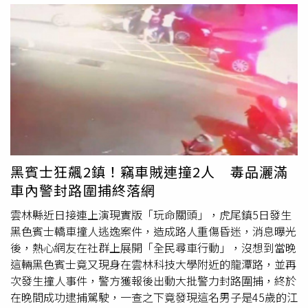
他人車，沒有釀成更大傷亡。警方獲報後立即到場處理，經
酒測確認吳姓老闆並無酒駕情形，本次事故也未涉及其他車
輛碰撞，詳細肇事原因仍有待進一步調查釐清，由於該輛法
拉利為顧客所有，且車輛損壞程度相當嚴重，後續維修費用
恐高達數百萬元，吳姓老闆恐將面臨巨額賠償壓力。事故發
生當下正值下班通勤尖峰，澄觀路往仁武方向嚴重回堵，因
電杆被撞毀佔據車道，現場一度僅剩機車能勉強通行，不少
用路人在社群平台崩潰抱怨：「整條澄觀路完全卡死動彈不
得！」警方隨即啟動交通疏導措施，引導車流改走替代道
路，並在約20分鐘內完成事故排除，恢復道路正常通行。
黑賓士狂飆2鎮！竊車賊連撞2人 毒品灑滿
車內警封路圍捕終落網
雲林縣近日接連上演現實版「玩命關頭」，虎尾鎮5日發生
黑色賓士轎車撞人逃逸案件，造成路人重傷昏迷，消息曝光
後，熱心網友在社群上展開「全民尋車行動」，沒想到當晚
這輛黑色賓士竟又現身在雲林科技大學附近的龍潭路，並再
次發生撞人事件，警方獲報後出動大批警力封路圍捕，終於
在晚間成功逮捕駕駛，一查之下竟發現這名男子是45歲的江