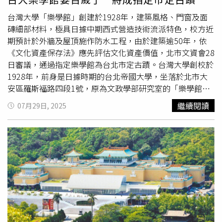
「舉證責任在三星」，三星主張故障係人為使用不慎之強烈
月購入的新機為例，採用這種方式後，今年7月電池健康度
撞擊致轉軸受損，應由三星就此「有利於己之事實」負舉證
台灣大學「樂學館」創建於1928年，建築風格、門窗及面
仍維持在96%。他認為，與其對電量焦慮，不如等降到約
責任。這打破過往消費者「自證清白」的做法。​而雖然三星
磚細部材料，極具日據中期西式營造技術流派特色，校方近
20%再充電，長期下來更能保護電池。Tim哥也提到，環境
有提供實驗室測試示意圖進行佐證，但該項證據未能說服法
期預計於外牆及屋頂施作防水工程，由於建築逾50年，依
溫度同樣是影響電池壽命的關鍵，高溫會增加電池膨脹、起
院。法院認為，三實驗室測試示意圖並非針對該支手機的實
《文化資產保存法》應先評估文化資產價值，北市文資會28
火或爆炸的風險，低溫則會降低電荷轉移效率，影響充電速
驗測試，難以推論故障原因；損壞判斷照片僅為手機外觀的
日審議，通過指定樂學館為台北市定古蹟。台灣大學創校於
度與健康度。因此建議避免在悶熱、極寒或三溫暖等環境中
觀察，且三星自己承認「在拆的過程可能損害加劇，所以沒
1928年，前身是日據時期的台北帝國大學，坐落於北市大
充電，最好選擇通風良好的空間。除了使用習慣，他也提醒
有拆開來檢查」。法院認為，三星提出的檢測報告僅記載
安區羅斯福路四段1號，原為文政學部研究室的「樂學館」
硬體配件的安全性不可忽視。無論是充電線、轉接頭或充電
「故障原因判定為人為強烈撞擊致轉軸受損」，未具體說明
是圖書館的附屬建築，為設校後於1928年最早興建完成的
器，都應選擇Apple原廠或通過MFi認證的產品，並建議每
繼續閱讀
07月29日, 2025
如何判斷係人為強烈撞擊所致，且檢測報告內容過於簡略，
建築。「樂學館」主要作為研究室使用，目前為藝術史研究
隔2至3年更換一次，以避免老化造成短路。他特別提醒，邊
難以認定三星已盡舉證責任。​法院最終認為，「無法認定系
所、語言學研究所及音樂學研究所，近期校方預計於外牆及
充電邊使用手機會讓電池發熱並加速耗損，應盡量避免。蘋
爭故障確係人為使用不慎所造成」，解釋上應認屬於「保固
屋頂施作防水工程，依《文資法》規定，公有建造物興建完
果公司在官方「iPhone的重要安全資訊」頁面上也明確警
期限內所發生自然性功能故障之範疇」。依據三星保固條
竣逾50年，所有或管理機關處分前，應先由主管機關評估文
告，睡覺時若讓充電中的手機被棉被或枕頭覆蓋，會阻礙散
款，三星應負起免費維修之義務。​但從這起案例就可以注意
化資產價值。北市文化局5月9日舉辦文化資產價值審查專案
熱並增加過熱與損壞風險，甚至可能引發危險。官方建議，
到，判決書明確記載，該名網友是2022年8月30日購買三星
小組會議，經委員會勘均認為「樂學館」具有文化資產價
充電時應讓iPhone、轉接頭及無線充電器保持通風，避免長
的摺疊機，在保固期間內手機發生故障，但整起案件是一直
值，一致建議指定為古蹟。委員會勘發現，各研究室對外設
時間與皮膚接觸，並遠離熱源。
到2024年10月才民事勝訴，如假設該台手機是在2023年接
有3面開窗的梯型凸窗，走廊側門上方有橢圓形與圓形開
近8月時發生問題，那道判決出爐，中間至少歷經了1年以上
窗，並有線腳裝飾，設計優美、做工精緻，具高度藝術價
的時間，這時候就要問了「有多少人耗得起這個時間？」民
值，此外建築外牆面磚、上下木拉窗、走廊圓窗與橢圓形木