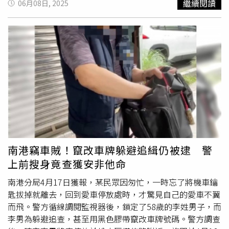
繼續閱讀
06月08日, 2025
的發生用戶手機螢幕出現線條的情況，其中又以綠線居多，
誘導購車，公司亦未明確說明車不會掛名在本人名下，相關
駛遭馬兒衝撞，前方擋風玻璃瞬間碎成蜘蛛網狀。（圖／擷
所以網路上俗稱綠線門，網路上甚至有消費者的自救會社
服務也附帶諸多限制，存在霸王條款之嫌。目前朱家人已表
取自微博）女駕駛表示，當下她被嚇傻，坐在車內久久不能
團。)目前網路上已經出現兩台在內頁螢幕上出現綠線的
示將循司法管道解決此事，呼籲社會大眾，特別是高齡求職
回神，但馬的韁繩又恰巧被輪胎壓住，馬主人也遲遲不見現
Fold7。在三星印度社群的用戶發文表示，自己剛入手的
者，應提高警覺，避免落入「以租代購」陷阱。
身，她只能趕緊報警並通知保險公司，直到警方獲報到場
Fold7出現綠線，但原廠已經承諾讓他直接更換。（圖／翻
後，飼主才終於露面將馬匹牽走。女駕駛透露，事後她將愛
攝自samsung community）另外一台則是由網友Abhishek
車
送修
才發現，不只擋風玻璃碎裂，就連儀表板、引擎蓋、
Yadav在社群平台X上接受投訴爆料所公布的，目前尚不清楚
右大燈、左右兩邊的雨刷也都受損，但由於交警並未判定肇
官方後續的處理。而這是否會成為Fold7的綠線門起點，目
事責任，她也只能認賠自行吸收修車費。怎料女駕駛還未向
前尚不得而知，仍有待後續追蹤調查。（圖／翻攝自社群平
對方索賠，馬主人竟主動找上門來討要賠償，「現在我們不
台X @yabhishekhd）
光要自己修車，馬主人還要我們賠馬」，讓她無奈嘆「如果
撞到的不是車，大家碰到這種事情該怎麼辦？」消息曝光
後，引起網友留言熱議，「馬全責！」、「嚴查交警，馬主
南港竊車賊！竄改車牌躲避追緝仍被逮 警
人必須賠償車主，任何動物出來都是需要監護人的」、「這
上前搜身竟查獲安非他命
年代，馬也學會了碰瓷。」
南港分局4月17日獲報，某民眾因匆忙，一時忘了將機車鑰
匙拔掉就離去，回到愛車停放處時，才驚見自己的愛車不翼
而飛。警方循線調閱監視器後，鎖定了58歲的李姓男子，而
李男為躲避追查，甚至用黑色膠帶竄改車牌號碼。警方調查