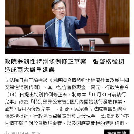
驗，還是敲響手機壽命倒數計時的喪鐘？加劇螢幕開合次數
數量是汽車的4倍，相較於其他幅員遼闊的縣市需依賴汽車
的因素-外螢幕比例長期使用三星Fold系列的讀者應該都會
值勤，北市市區距離短、機車出勤比例高，加上臨檢與酒駕
注意到一件事情，很多時候，你們拿起手機的第一個動作，
取締多為長時間怠速，導致里程數成長有限，加上多數長期
其實就是「打開螢幕」。相較於其他廠商將封面螢幕的尺寸
停放戶外日曬雨淋，加速車體鏽蝕與機械故障風險，市府應
設計的較貼近一般手機的比例，三星Fold系列的封面螢幕比
正視基層員警安全並檢討汰換機制。數據也顯示，北市警局
例，在Fold 7之前都是十分的「狹長」。三星在Fold7之
於2021年至2025年間共購入警用汽、機車2441輛，總經費
前，外螢幕都是偏向狹長的比例，圖為Fold6。（圖／廖梓
達3億6173萬元，然現有警用汽車數量雖達1097台，但去年
翔攝）這種狹長其實已經超脫了一般手機的使用比例，所以
實際汰換、購入的警用汽車卻僅有11台，其中執勤常使用的
會讓許多用戶覺得「封面螢幕」用不慣，進而讓「拿起手機
巡邏車每年平均汰換數更是不到20台。曾獻瑩表示，在「一
政院提韌性特別條例修正草案 張啓楷強調
就打開螢幕」變成一種接近本能的習慣動作。但這樣的動
台換一台」的原則及市府車審會預算分配限制下，仍有大量
造成兩大嚴重延誤
作，其實就是一種「死亡螺旋」。封面螢幕的過於狹長，導
高齡車輛持續服勤，基層員警普遍反映，要等到事故發生後
致用戶體驗不佳，所以用戶被迫、本能性的被迫頻繁打開內
才
送修
或報廢，市府應研擬因地制宜、符合北市需求的汰換
立法院日前三讀通過《因應國際情勢強化經濟社會及民生國
頁螢幕使用，大幅增加開合次數，相較於其他廠商，這樣的
機制，包含縮短年限門檻、增加重點部件檢測頻率，並建立
安韌性特別條例》，其中包含普發現金一萬元，行政院會今
設計其實就是加速轉軸排線疲勞，進而增加故障發生的可
即時回報與預警系統，不應讓制度落差成為員警的隱形風
（14）日提出特別條例修正案，將原本「10月31日前執行
能。官方無視永續的「整組更換」在調查Fold系列故障情事
險，更不該讓市民在突發事故中承擔代價。警察局說明，巡
完畢」改為「特別預算公布後1個月內開始執行發放作業，
的過程中，《CTWANT》發現一件事情，就是三星對於摺疊
邏車自撞事故案，肇事原因仍在調查中，尚未完成初步分析
並於7個月內發放完畢」。對此，民眾黨立法院黨團副總召
機轉軸故障一事，不分海內外，大多數都是採取「整組更
研判，經查該車目前尚未達汰換標準；警察局於2022及
張啓楷批評，行政院長卓榮泰對於要發現金一萬塊是多心不
換」的方式。所謂的整組更換，就是轉軸、內頁螢幕與內部
2024年曾建議內政部警政署修正警用車輛汰換標準，警政
甘情不願？對於普發現金案，以及因應高關稅的特別條例，
的轉軸排線一起更換。三星此舉，對外宣傳的「永續」與
署回應將等到行政院主計總處調查「共同性費用編列基準」
立法院剛通過、總統府剛剛公告，行政院竟然在今天毀憲亂
繼續閱讀
08月14日, 2025