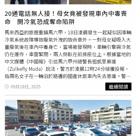
障，更新後顯示可能是排線斷開連接。（圖／翻攝自
reddit）維修業者QASWA Telecom在2025年3月撰文
20通電話無人接！母女竟被發現車內中毒喪
「Samsung Galaxy ZFold 4 Suddenly Got Display
命 開冷氣恐成奪命陷阱
Blank」，明確指出Z Fold 4的空白顯示排線問題通常表現
為內摺疊螢幕突然空白，以此也能代表有許多用戶遭遇Fold
馬來西亞的旅遊重鎮馬六甲，18日凌晨發生一起疑似因車輛
4轉軸排線故障，這才讓業者撰文說明。Samsung歐洲社群
冷氣系統故障導致廢氣外洩的致命意外。一對母女疑吸入大
論壇2025年3月的「Fold4 Product Issues」討論串中，用
量廢氣後在車內中毒身亡，當場被發現時，車輛引擎與冷氣
戶指出內頁螢幕左側到右側的連接線存在品質問題，維修費
仍在運作，車窗緊閉，兩人倒臥在前排座位上。根據當地的
用達700美元，因為螢幕和轉軸都必須更換。（圖／翻攝自
中文媒體《中國報》引述馬六甲州總警長祖凱里慕達
samsung community）2025年8月，有Reddit論壇網友自
（Zulkefly Muda）說法，警方於凌晨12時24分接獲投報，
述自己的Fold 6內頁螢幕會間歇性閃爍，該用戶強調自己在
指兩名女子在一輛泊於路邊的國產休旅車內失去意識。警方
使用上都十分的保護，但也有網友推測應該也是轉軸排線的
趕抵現場後發現兩人均已無生命跡象，經醫務人員確認死
繼續閱讀
09月18日, 2025
問題。（圖／翻攝自reddit）（圖／翻攝自reddit）為何轉
亡，現場未發現明顯外傷或打鬥痕跡。據警方指出，兩名死
軸排線會故障？轉軸排線隱藏在轉軸內，照理說應該是要保
者分別為57歲的單親母親查峇娜阿布胡欣（Zabana Abu
護得很好，但為何轉軸排線會有這麼多的故障案例？轉軸排
Hussin）及其25歲、患有殘疾的女兒英丹諾莎菲卡（Intan
線本質上是條柔性印刷電路板（Flexible Printed Circuit，
Norshafika）。兩人皆居住於馬六甲市郊，並在一家餐飲店
FPC）。根據《AndwinCircuts》在2025年5月發出的文章顯
工作。根據附近村民指出，死者所駕駛的休旅車在事發地點
示，柔性PCB中的銅導體，在反覆彎曲過程中會發生「加工
自前晚約9時起就已停放，當時並未引起注意。直至接近凌
硬化」（work-hardening）現象，銅材逐漸變硬變脆，最終
晨12時，住在附近的親屬發現兩人久未現身，前往查看時驚