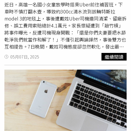
近日，高雄一名國小女童放學時搭乘Uber前往補習班，下
車時不慎打翻水壺，導致約300cc清水流到該輛特斯拉
model 3的地毯上，事後遭戴姓Uber司機連同清潔、留廠拆
修、誤工費用索賠總計4.1萬元。家長懷疑遭到「敲竹槓」
將事件曝光，反遭司機現身開戰：「還是你們夫妻要把水舔
乾淨我們就當作和解了！」不僅引起輿論譁然，事後雙方也
互相提告。7日晚間，戴姓司機態度卻忽然軟化，發出最新
聲明表示已經向女童父親抱歉，自己也願意負擔拆裝檢修的
繼續閱讀
05月07日, 2025
費用，希望能獲得對方的諒解。這起事件發生在5月1日，高
雄一名女童放學後搭乘Uber前往補習班，下車後發現水壺
傾倒，導致車內地毯濕掉，孩子當場道歉並跑進補習班拿抹
布擦拭。家長指出，當事戴姓司機最初索取500元作為清潔
費，家長原本願意協調處理，沒想到事後司機再度聯繫，聲
稱擔心水滲入自己的特斯拉底盤，需送回原廠拆底盤檢查，
加上車輛留廠期間的誤工費，總共索討4萬1000元。更令家
長傻眼的是，這位戴姓司機還直接報警，讓警察到補習班找
正在上課的小朋友，還向補習班老師先拿走2萬元，稱「如
果有從家長拿到賠償金會還給老師」，讓家長難以接受，
「車子當時根本沒壞，司機甚至沒有掀開地毯檢查，就
送修