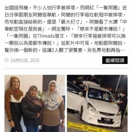
掉轉軸、螢幕本身出問題的案例，僅鎖定在轉軸排線故障的
國際案例（台灣部分已經扣除）。2022年8月，有歐洲用戶
出國搭飛機，不少人怕行李被摔壞，而網紅「一隻阿圓」近
在「Fold3 wifi not turning on」討論串中描述Wi-Fi完全無
日分享跟朋友阿簡搭華航，阿簡的行李箱在航程中被摔壞，
法開啟，有網友在底下留言明確表示，這是連接手機兩邊的
而地勤直接給新的，還是「最大尺寸」，阿簡看了大讚「中
轉軸排線斷裂所致。（圖／翻攝自samsung community）
華航空現在是我爸」，網友驚呼，「原來不是都市傳說！」
Reddit論壇也有用戶在2023年3月在GalaxyFold以「thetwo
「一隻阿圓」在Threads發文，「原來行李箱被摔壞可以換
cables on the hinge of the Samsung fold3」為標題發文指
一顆我以為是都市傳說！」從影片中可見，地勤跟阿簡說，
出，轉軸上的兩條排線在使用過程中容易老化和損壞，導致
幫你換一個新的，這讓2人聽了很驚喜，另名男地勤再指
S Pen死區和展開時無聲音等問題。（圖／翻攝自reddit）
出，給你最大的行李箱。阿簡直呼，「中華航空現在是我
繼續閱讀
10月02日, 2025
REWA Technology維修團隊在2024年1月發布的
爸。」影片曝光後，不少網友紛紛留言「我的6月被虎航摔
「Samsung Z Fold 3Hinge Flex Cable Replacement」維修
壞，到現在10月了，還沒賠錢給我，1000元還一直拖，虎
影片中，直接展示了Z Fold 3的「無聲音」和「Wi-Fi灰色無
航超落漆的」、「酷航有這個服務嗎，2022年去澳洲被摔
法開啟」問題，通過更換轉軸排線成功修復，並列出五種常
壞一個輪子」、「釜山航空……只賠我台幣500元」、「之
見問題：黑屏、顯示模糊、觸控異常、Wi-Fi失效、無聲音，
前搭華航也是弄爆了一個輪子，後來附出國前後的照片到華
幾乎都可透過更換轉軸排線解決。 GSMArena針對Fold3的
航信箱之後，也是賠了個全新行李箱，所以出國前後大家要
留言區也有人提到Fold 3的各種問題，自己也有遇到轉軸排
記得拍照」。也有人分享，「我之前搭乘長榮行李箱被弄
線的案例。（圖／翻攝自gsmarena）2024年7月，在
壞。他給我三個選擇1.賠償200元美金2.送一個新的行李箱3.
「Fold6 Inner Screen Failure within 24 Hours」討論串
他幫我
送修
理，我選擇200元美金我真是膚淺。」
中，有Reddit用戶回報Fold 6在使用24小時內內頁螢幕故