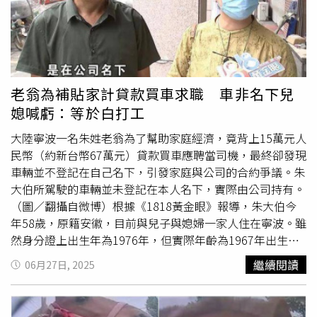
機、挪開轉軸，進行排線的更換，但為何身為官方的三星卻
璃亭「像是1塊大灰色OK繃」，影響主體景觀，甚至會擋住
不可以？《CTWANT》也曾詢問過坊間其他廣告宣稱可以維
故宮正館建築、遮蔽中軸線及「中山博物院」匾額和主體牆
修三星摺疊機的業者，就有業者表示「他們可以修，但不保
面，恐已違反《文化資產保存法》；另有民團建議，捷運環
證能修好」。該名業者解釋，三星摺疊機內部構造太過複
狀線北環段將會在故宮開闢Y28站出入口，應和北市捷運局
雜，很容易「越修越壞」，實際上不僅不能保證維修到好，
共同開發、解決問題。文資委員劉宗德表示，幾次送審修正
甚至連「修壞」都是有可能發生的。該名業者甚至直率地表
計畫皆未辦當地居民說明會，雖然法規沒問題，但應先向居
老翁為補貼家計貸款買車求職 車非名下兒
示「把我這當作最後機會，抱持著壞掉也無所謂的心態來找
民說明修正案再送審；委員詹添全也建議，事務所提出的修
媳喊虧：等於白打工
我比較適合」。專業律師的態度《CTWANT》為此訪問到品
復再利用涉及建築結構，應先顧及結構安全，再討論玻璃亭
和法律事務所長陳塘偉律師，陳塘偉律師表示，《消費者保
涉及文資問題。最後有15位委員投票，4人同意、11人不同
大陸寧波一名朱姓老翁為了幫助家庭經濟，竟背上15萬元人
護法》的立法目的，在於保障消費者權益、促進消費安全並
意，未通過修復及再利用計畫。故宮表示，後續將依據文資
民幣（約新台幣67萬元）貸款買車應聘當司機，最終卻發現
提昇消費生活品質。因此，當消費者與企業之間訂立的定型
審議會議結論，再與建築規畫團隊重新檢討並修正後續設計
車輛並不登記在自己名下，引發家庭與公司的合約爭議。朱
化契約條款發生爭議時，依該法第11條第2項規定，應作
方案，廣納各界意見凝聚共識後，再次提報台北市政府文化
大伯所駕駛的車輛並未登記在本人名下，實際由公司持有。
「有利於消費者之解釋」。以臺灣士林地方法院113年度湖
局審議。
（圖／翻攝自微博）根據《1818黃金眼》報導，朱大伯今
簡字第399號民事判決為例，法院明確指出，三星以「人為
年58歲，原籍安徽，目前與兒子與媳婦一家人住在寧波。雖
使用不慎之撞擊」為由拒絕保固維修，應由三星提出具體且
然身分證上出生年為1976年，但實際年齡為1967年出生。
完整的事證加以證明。一般而言，手機在日常使用過程中，
他表示當初辦證時登記錯誤，後來為了考駕照方便便未更
繼續閱讀
06月27日, 2025
難免會產生些許外觀磨損或使用痕跡，這屬於正常使用情
正。翟女士與公司負責人之間的通訊紀錄，顯示溝通多有爭
形，企業不應僅以此為由拒絕履行保固義務。再者，若產品
議。（圖／翻攝自微博）面對家庭經濟壓力，朱大伯決定應
本身的設計或製造存在瑕疵，例如轉軸排線結構在合理使用
徵月薪一萬五千元人民幣（約新台幣6萬7千元）的司機工