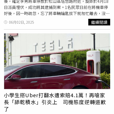
後，確定李男將車停放於松山區塔悠路附近，旋即於4月18
日派員埋伏，成功將其逮捕到案。1名民眾日前在將機車停
好後，因一時疏忽，忘了將車輛鑰匙拔下就匆忙離去，沒想
到回到愛車停放處後，愛車早已被竊走，該名民眾見狀後旋
繼續閱讀
06月02日, 2025
即至南港分局進行報案。警方在接獲報案後，旋即循線調閱
監視器進行追查，鎖定58歲的李男，並發現李男將車輛竊走
後，甚至用黑色膠帶將車牌的英文字母「P」變「B」以此
來躲避警方的追緝。被李男以黑色膠帶進行竄改的車牌。
（圖／翻攝畫面）經調查後，發現李男將贓車停放於松山區
塔悠路一帶，警方認為李男有高度可能性會返回將車輛再次
騎走，於是派員進行埋伏，最終成功於18日當場將李男緝捕
到案，被捕的李男表示，當時會行竊是因為自己的車輛
送
修
，但當天要趕著上班才會行竊。據了解，當時除李男外，
還有1名鄭姓女子為其女友一同現身，經搜查後，發現李男
隨身物品中，竟藏有二級毒品安非他命1包(總重0.37公克)
以及毒品吸食器，警方也隨即將李男依毒品危害防治以及變
小學生搭Uber打翻水遭索賠4.1萬！再嗆家
造特種文書罪函進行送辦。
長「舔乾積水」引炎上 司機態度逆轉道歉
了