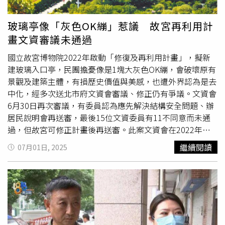
間維修只要一半的費用看到這，讀者也知道，只是一條排線
窗、磨石子地坪、樓梯扶手，整體保存完整，極具日據同時
的故障，三星官方非得整組更換，維修費用更是高達1.7萬
期營造特色。委員表示，樂學館與市定古蹟台大舊圖書館以
玻璃亭像「灰色OK繃」惹議 故宮再利用計
元，可以說是十分昂貴，提告也至少要一年以上的時間。那
走廊相連，建築風格、細部、門窗及面磚材料皆為當時期建
畫文資審議未通過
麼民間呢？《CTWANT》 實際詢問過有著20年以上手機維
物特色，內部及外觀多保留早期建築結構及樣貌，表現日據
修經驗、經手過上百台摺疊機維修的S先生，S先生表示，如
中期西式營造技術流派特色，具稀少性不易再現。文資會昨
國立故宮博物院2022年啟動「修復及再利用計畫」，擬新
果判定是轉軸排線出問題的話，連工帶料的維修價格大概是
審議結果由主席、台北市副市長林奕華宣讀，18位出席委員
建玻璃入口亭，民團擔憂像是1塊大灰色OK繃，會破壞原有
6至8千元。S先生也很坦誠地表示，這6至8千元的費用中，
投票，2人不同意、16人同意指定「樂學館」為台北市定古
景觀及建築主體，有損歷史價值與美感，也遭外界認為是去
其實轉軸排線的成本不到幾百元，當中有很多的價格是在
蹟，後續將由所有權人提
送修
復計畫送文化局審查。
中化，經多次送北市府文資會審議、修正仍有爭議。文資會
「維修的工錢上」。《CTWANT》也實際上淘寶查詢，的確
6月30日再次審議，有委員認為應先解決結構安全問題、辦
三星摺疊機的排線價格從人民幣9元至50多元不等。淘寶上
居民說明會再送審，最後15位文資委員有11不同意而未通
售賣的各種Fold系列的轉軸排線。（圖／翻攝自淘寶）S先
過，但故宮可修正計畫後再送審。此案文資會在2022年首
生解釋，三星摺疊機難修的點在於「複雜」，他們身為非官
度審查，決議不同意通過但得修正後再送審，故宮陸續在
繼續閱讀
07月01日, 2025
方的民間業者，一開始為了研究摺疊機怎麼修，也真的收了
2024年10月、今年5月及6月陸續檢
送修
正計畫。負責設計
好幾台回來研究。單是為了「拆開」，一開始就弄壞很多
的宗邁建築師事務所昨說明，故宮主體建築損壞老化、結構
台。後來是由於經驗累積，再加上各種機器與顯微鏡的加持
不符當今耐震強度，利用2樓閒置空間設置新入口玻璃亭，
下，他們才摸透維修的方式。但S先生當時也提到，身為原
優化空間動線，還能引入自然光照入地下1、2樓，羅浮宮近
廠的三星，理應有相對應的治具、工具來加速摺疊機的拆
年有新增入口，美國大都會博物館更擴建15次，英國大英博
卸，但S先生也不懂，身為民間的他們都有辦法拆開摺疊
物館也有增建，但故宮卻停留在2007年。有民團認為，玻