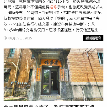
問題，極少案例在半年至一年內發生問題，大部分都是一年
充電頭，竟連續燒壞兩支iPhone16 Pro，損失金額超過10
至兩年內才會發生問題。而如果沒有額外購買Samsung
萬元。這場意外不僅讓他得
送修
手機，也徹底改變長期以來
Care+的話，大部分的手機都是一年保固。這也代表著，當
「邊睡邊充」的習慣。Tim哥回憶，當時使用原廠線材搭配
時間過一年保固後，轉軸排線如果發生問題，想要維修的
新轉接頭整晚充電，隔天發現手機的Type-C充電埠完全失
話，就只能花費1萬7千元以上的費用進行更換。法院的實際
效，不僅無法進行有線充電，連資料傳輸也中斷，只剩
案例2024年11月，PTT MobileComm板有位網友分享一名
MagSafe無線充電能使用。這段慘痛經歷，促使他整理出四
消費者所遭遇的情況，該名消費者表示自己購買三星Galaxy
項充電原則，提醒使用者延長電池壽命並降低風險。Tim哥
繼續閱讀
08月09日, 2025
Z Fold4摺疊機使用，結果手機在保固期內出現「無法完全
在影片中首先強調，睡覺時長時間充電是最該避免的行為。
攤平」的故障。後續消費者將手機送往三星原廠維修中心檢
他過去常在睡覺時插著電源，一充就是八小時以上，如今改
測後，被原廠以「人為使用不慎之強烈撞擊致轉軸受損」為
成睡前看電視時充到約60%至70%就拔掉，隔天起床再補到
由，判定不在保固範圍內，表示如果要維修，就要支付新台
80%或90%，既安全又能減少電池長期處於高電量的時間。
幣17,100元的維修費用。該名消費者無法接受，認為自己只
他補充，iPhone使用者也能透過「設定」調整充電上限，例
是正常使用，並未對手機施加任何強烈撞擊。最後消費者決
如限制在90%，避免過度充電。另一個方法是開啟「最佳化
定對三星提告，案號為113年度湖簡字第399號。PTT網友的
電池充電」功能，讓系統自動學習並記錄使用者的充電習
發文。（圖／翻攝自PTT MobileComm）後續台灣士林地方
慣。例如習慣凌晨插電、早上8點起床，系統會在接近起床
法院判決三星敗訴。法院首先提到，三星的保固條款屬於
時間才完成充電，減少電池長時間維持滿電。不過他提醒，
「定型化契約」，依消費者保護法第11條第2項規定，如有
這功能較適合作息穩定的人，若生活作息經常變動，效果可
疑義時應作有利於消費者之解釋。這代表當保固條款存在解
能有限。他也建議，電量應維持在20%至80%之間，才能有
釋空間時，法律傾向保護消費者而非企業。​法院也明確表示
效避免過度放電或過度充電對電池造成的損傷。以他去年9
台大樂學館要百歲了 將成指定市定古蹟