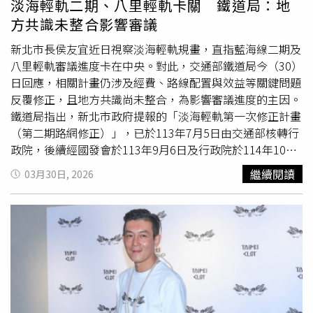
淡海輕軌二期、八里輕軌卡關 鐵道局：地
福，但不要忘記是不少人的血汗工作達成的，請一起維持這
方共識未整合影響審議
些幸福，多幫這些血汗族群出聲」、「在台灣久了，真的不
會想到這有多難得」、「待過其他國家的台灣人都知道，在
新北市長侯友宜近日視察淡海輕軌規畫，直指藍海線二期及
台灣生活真的有夠幸福」、「從英國待完2年回來的我變得
八里輕軌審議進度卡在中央。對此，交通部鐵道局今（30）
非常有耐心」。
日回應，相關計畫仍涉及經費、路線配置與效益等關鍵問題
反覆修正，且地方共識尚未整合，為影響審議進度的主因。
鐵道局指出，新北市政府提報的「淡海輕軌第一次修正計畫
（第二期路網修正）」，已於113年7月5日由交通部核轉行
政院，後續經國發會於113年9月6日及行政院於114年10月
23日提出審查意見，要求針對多項議題進一步釐清，包括路
繼續閱讀
03月30日, 2026
線調整涉及的經費權責、部分工程單價偏低、文化資產處理
情形，以及軌道距離民房與店家過近等問題。鐵道局表示，
新北市府雖於114年11月提
送修
正報告，但對於「軌道距離
民房店家過近」的爭議僅以「儘量滿足地方民意」概括說
明，沿線居民與店家仍持續陳情，顯示地方共識尚未整合，
進而影響後續審議。針對八里輕軌計畫，鐵道局說明，行政
院已於113年1月31日要求退回重新檢討，並指示須待淡海
輕軌二期修正計畫核定後，方可再行報院。主要原因在於八