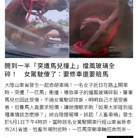
下即產生故障，除了契約上應承擔的保固維修責任外，依
作。然而公司卻要求他購買一輛車才能上崗，若不購車則月
《民法》第354條以下規定，企業仍須負擔瑕疵擔保責任。
薪僅為八千元人民幣（約新台幣3萬5千元）。朱大伯最終在
這種責任並不因消費者有輕微使用痕跡而免除。從法律角度
6月10日與「寧波龍鑫運力新能源汽車有限公司」簽訂購車
觀之，企業在面對此類技術性爭議時，應以誠信為原則，提
合約，並以分期付款方式負擔總額高達15萬元人民幣（約新
供透明、具體且能被驗證的檢測報告，而非以模糊的「人為
台幣67萬元）的費用。朱大伯的兒媳翟女士得知此事後，發
損害」字眼推責。唯有如此，才能符合法律保障消費者的精
現購車合約中存在多項不合理條款。包括車輛並非登記在朱
神，亦維護企業自身品牌的信譽與永續發展形象。而當問及
大伯名下，還規定若車輛
送修
必須經由公司處理，若自行處
同樣都是花錢修復轉軸排線，原廠要求消費者支付1.7萬元
理將追究責任。此外，車價雖標示為11萬多元人民幣（約新
的費用連螢幕、轉軸一起更換，而民間能獨立拆卸轉軸進行
台幣49萬元），但實際費用加總後達15萬元人民幣（約新
開到一半「突遭馬兒撞上」擋風玻璃全
排線更換、收費更只有原廠一半這件事。陳塘偉律師表示，
台幣67萬元），且該車型市價僅約5萬元人民幣（約新台幣
碎！ 女駕駛傻了：要修車還要賠馬
產品是由三星研發設計，三星要用如此方式進行維修，這方
22萬元）。翟女士表示，「三年貸款下來，等於是給車在打
面其實並沒有法律責任，屬於合法的範圍內。官方的回應
工，公公辛苦工作連生活費都沒賺到。」她指出公公事前未
大陸山東省發生一起奇葩車禍！一名女子近日在路上開車
《CTWANT》就轉軸排線故障，但是卻是連螢幕進行整組更
與家人討論，即被業務員以「收入較高」為由說服購車。她
時，突遭「一匹馬」衝撞，導致車子的擋風玻璃碎裂，肇事
換維修一事詢問台灣官方，台灣官方表示，每次的狀況都不
要求解除合約並取消貸款，已於6月11日將車輛歸還公司。
馬兒也因此受傷，不過女駕駛卻控訴，明明自己才是受害
同，還是要以維修檢測的結果為主。而對於未來是否有單獨
記者查閱合約發現，並無保證月薪一萬五千元人民幣（約新
者，但養馬人竟要求賠償，讓她傻眼求助「如果大家碰到這
更換轉軸排線的可能，台灣官方則未回應。而在截稿前，
台幣6萬7千元）的條款。對此，該公司負責人馬姓男子回應
種事情該怎麽辦？」綜合陸媒報導，該起「人畜車禍」發生
《CTWANT》發現，近期才剛推出的三星Fold7，雖然目前
稱，公司提供兩種招聘方式，朱大伯自行選擇了購車模式，
於6月1日下午4時許，當時該名女駕駛開車行經山東省新泰
尚不清楚轉軸排線的問題是否還會出現，但過去讓三星最頭
並已簽署相關融資租賃合同。馬男強調，公司未收管理費或
市241省道、牲畜市場附近時，一匹馬突朝車輛狂奔而來，
痛的「綠線門」似乎又重演了。（先前三星的手機曾大範圍
抽成，也提供後續服務。不過翟女士質疑，公公一開始即遭
接著直接撞上車頭，大片擋風玻璃瞬間碎成蜘蛛網狀。女駕