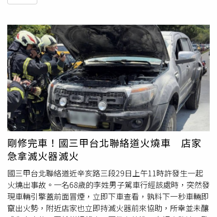
剛修完車！國三甲台北聯絡道火燒車 店家
急拿滅火器滅火
國三甲台北聯絡道近辛亥路三段29日上午11時許發生一起
火燒出事故。一名68歲的李姓男子駕車行經該處時，突然發
現車輛引擎蓋前面冒煙，立即下車查看，孰料下一秒車輛即
竄出火勢，附近店家也立即持滅火器前來協助，所幸並未釀