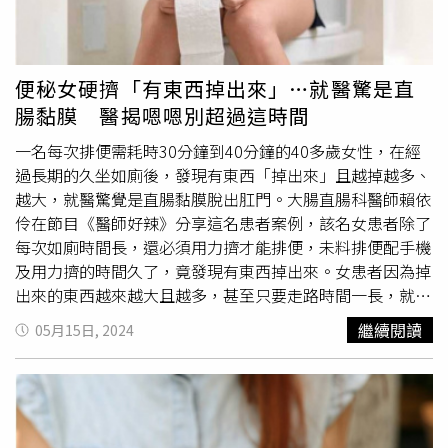
近年來也有不少論文提到，患者在進行腸道手術後咀嚼口香
糖，可幫助避免相關併發症和副作用。其中，腸道手術後的
患者最常發生「手術後腸阻塞（POI）」，導致消化不良、
腹脹，造成排便困難，而嚼口香糖可加速體內氣體與糞便排
便秘女硬擠「有東西掉出來」…就醫驚是直
出、減少不適感。美國紀念斯隆凱特琳癌症中心2023年的
腸黏膜 醫揭嗯嗯別超過這時間
報告也指出，嚼口香糖可顯著降低腸阻塞的發生率，並縮短
康復時間。此外，手術中用於麻醉的鴉片類止痛鎮定藥物，
一名每次排便需耗時30分鐘到40分鐘的40多歲女性，在經
會抑制腸道蠕動、影響排便，部分患者術後無法快速代謝血
過長期的久坐如廁後，發現有東西「掉出來」且越掉越多、
液中的這些藥物，就會造成便秘。咀嚼口香糖能刺激唾液分
越大，就醫驚覺是直腸黏膜脫出肛門。大腸直腸科醫師賴依
泌和腸道蠕動，藉此維持腸道正常功能。2015年考克蘭圖
伶在節目《醫師好辣》分享這名患者案例，該名女患者除了
書館的研究就指出，手術後咀嚼口香糖的患者，平均排氣時
每次如廁時間長，還必須用力擠才能排便，未料排便配手機
間縮短了10.4小時。由此可見，嚼口香糖既簡單，成本又
及用力擠的時間久了，竟發現有東西掉出來。女患者因為掉
低，可成為術後幫助排便的選擇。不過，
陳威佑
醫師提醒，
出來的東西越來越大且越多，甚至只要走路時間一長，就會
部分含有寡醣類的口香糖可能會引發脹氣，建議民眾在透過
感覺有東西掉出來而就診。賴依伶請對方在醫院使用廁所
繼續閱讀
05月15日, 2024
嚼口香糖改善術後便秘前，要先經由醫師評估。若在術後或
後，發現掉出來的除了痔瘡，還有痔瘡上方的直腸黏膜。賴
日常生活中遇到排便困難，也請民眾務必尋求專業醫療協
依伶指出，這情況會造成大量出血，女患者也確實每次排便
助，讓醫師根據個人情況提供合適的建議和治療，以便更有
都會不斷流血，甚至有幾次因貧血太嚴重急診。建議女患者
效地管理腸道健康。【延伸閱讀】喝水吃蔬果排便還是卡
先處理血紅素再解決痔瘡脫垂，也告知不應蹲馬桶超過10分
卡？營養師：「這營養素」攝取太少！教你3招健康吃天氣
鐘，若沒便意就別繼續坐在馬桶上。大腸直腸外科醫師
陳威