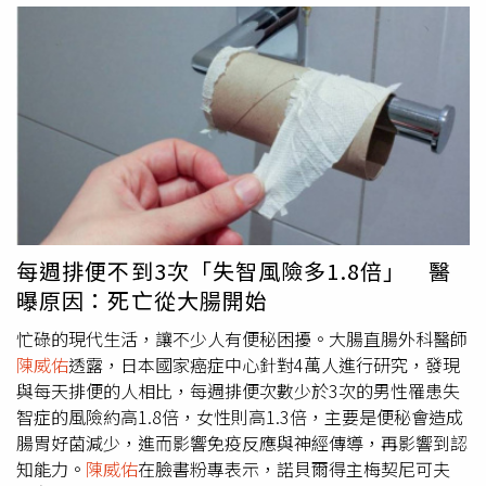
1個危險的環境之中。
陳威佑
醫師表示，千萬不能小看手機
上的細菌，因為多份論文證實，手機上存在對人體有害的細
菌。根據2020年發表於Travel Med Infect Dis.的論文，這篇
論文納入24個國家共計56篇研究，該論文中顯示，手機污
染率高達68％，大多數的手機上都存在著可能對身體產生不
良影響的細菌或汙染。且16項研究報告指出手機上有真菌存
在，真菌（或通稱為黴菌）幾乎可以生長在任何東西上，可
能引起人體過敏等不適的反應。至於如何避免手機成為細菌
的溫床？
陳威佑
醫師建議可使用酒精棉片，或將酒精噴在衛
生紙上擦拭手機，且在下列3種情況下一定要清潔手機：從
每週排便不到3次「失智風險多1.8倍」 醫
戶外回到家中時用餐前如廁後畢竟手機經過一整天的使用，
曝原因：死亡從大腸開始
上面附著許多細菌，所以回到家裡，除了要先清潔雙手、換
乾淨衣服，也要做手機的清潔；而現代人喜歡一邊吃飯一邊
忙碌的現代生活，讓不少人有便秘困擾。大腸直腸外科醫師
滑手機，為了避免用餐時把細菌吃下肚，所以除了要記得洗
陳威佑
透露，日本國家癌症中心針對4萬人進行研究，發現
手外，也要清潔手機；假使上廁所時有使用手機的習慣，一
與每天排便的人相比，每週排便次數少於3次的男性罹患失
定要在如廁後洗手並且清潔手機。
陳威佑
醫師指出，論文中
智症的風險約高1.8倍，女性則高1.3倍，主要是便秘會造成
提到超過3分之1的資料顯示，手機上會出現抗藥性細菌，像
腸胃好菌減少，進而影響免疫反應與神經傳導，再影響到認
是金黃色葡萄球菌、凝固酶陰性葡萄球菌、大腸桿菌、AB
知能力。
陳威佑
在臉書粉專表示，諾貝爾得主梅契尼可夫