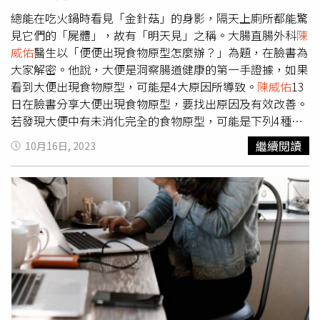
持續發生，並且伴有其他不良症狀，例如大便帶血、腹痛劇
烈、體重下降等，就應該及時去看醫生。（圖／翻攝自大腸
總能在吃火鍋時看見「金針菇」的身影，隔天上廁所都能驚
直腸外科
陳威佑
醫師臉書）
見它們的「屍體」，故有「明天見」之稱。大腸直腸外科
陳
威佑
醫生以「便便出現食物原型怎麼辦？」為題，在臉書為
大家解密。他說，大便是洞察腸道健康的第一手證據，如果
看到大便出現食物原型，可能是4大原因所導致。
陳威佑
13
日在臉書分享大便出現食物原型，要找出原因及有效改善。
若發現大便中有未消化完全的食物原型，可能是下列4種原
因所致：高膳食纖維的食物因食物中含有難以消化的膳食纖
繼續閱讀
10月16日, 2023
維，如蔬菜的纖維，在腸道中促進蠕動，並有助於排除體內
毒素，因此在排便時仍可能存在，其屬正常現象，無須太過
擔心。 腸蠕動亢進因腸道內的菌群失調導致腸道蠕動過
快，容易將剛吃進去的食物在未消化之前，伴隨大便一起排
出體外，進而導致大便食物殘渣較多。如果是由腸蠕動亢進
引起，可以給予腸道益生菌調節，例如雙歧桿菌、嗜酸乳桿
菌等。胃腸功能紊亂胃腸功能紊亂可能和飲食因素、遺傳因
素等有關，進而影響胃腸功能，可以透過內視鏡判讀胃腸功
能。進食速度過快在吃飯時，進食速度過快，導致咀嚼不充
分，食物沒有完全嚼碎吞到腸道內，影響腸胃消化，也會伴