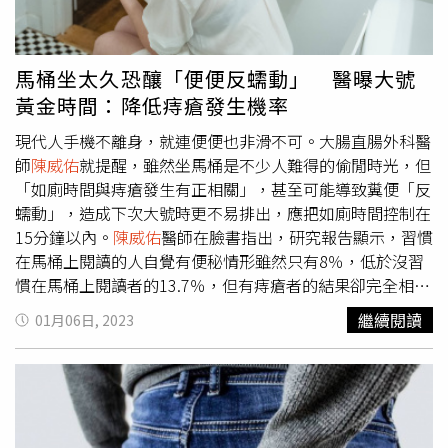
動、吸菸和中度至重度飲酒者等具有高風險的族群更要特別
留意，務必要留心腸道出現異常的警訊。
陳威佑
也強調，儘
管治療大腸癌的技術日益進步，但若腫瘤的位置太深處，沒
馬桶坐太久恐釀「便便反蠕動」 醫曝大號
有做糞便潛血或大腸鏡檢查，症狀會較不明顯，等到晚期才
黃金時間：降低痔瘡發生機率
發現的時候便會增加治癒的難度。另外也建議，高風險族群
定期做大腸鏡檢查，有發現腸道瘜肉就立刻切除，一般民眾
現代人手機不離身，就連便便也非滑不可。大腸直腸外科醫
亦需要留意身體的變化，若有相關腸胃道不適、特別是排便
師
陳威佑
就提醒，雖然坐馬桶是不少人難得的偷閒時光，但
狀態的異常要盡早就醫。
「如廁時間與痔瘡發生有正相關」，甚至可能導致糞便「反
蠕動」，造成下次大號時更不易排出，應把如廁時間控制在
15分鐘以內。
陳威佑
醫師在臉書指出，研究報告顯示，習慣
在馬桶上閱讀的人自覺有便秘情形雖然只有8％，低於沒習
慣在馬桶上閱讀者的13.7％，但有痔瘡者的結果卻完全相
反，來到23.6％比18.2％。且另項研究也發現，如廁時間長
繼續閱讀
01月06日, 2023
短與痔瘡的發生有正相關性。他進一步指出，如廁時閱讀的
放鬆感，推測能讓人更容易醞釀便意，進而讓排便更順暢，
但久坐在硬的馬桶穿上，也會令「直腸或肛門靜脈產生壓
力」更容易罹患痔瘡。匹茲堡大學的專業醫學博士曾表示，
當腸道蠕動使糞便移動到直腸，刺激出排便感時，就應盡快