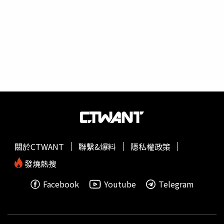
門與皮膚間一些細小的通道（肛管）或腺體若被細菌感染，
就會先在肛門裡「蓄膿」，而身體為避免感染擴大，會使傷
口表皮細胞持續再生，等肛門膿瘍腫脹並靠近皮膚時，就會
直接破皮而出。他表示，所謂的「肛門廔管」（Anal
fistula），就是膿汁從通道流出，且膿瘍反覆發作還會形成
新的廔管，「治療起來相當困難」。且這好發於30至50歲
男性的疾病發作時，也是「免疫力狀態不佳的警訊」，嚴重
時還會引發敗血症死亡，而老人、糖尿病患者、代謝症候
群、長期臥床者、心血管疾病及肝腎功能不佳者，則更要注
意。如肛門出現紅、熱、腫、痛、肛門結節及膿性分泌等症
狀，就應盡快找專業醫師治療。
關於CTWANT
聯繫&爆料
隱私權政策
發燒熱搜
Facebook
Youtube
Telegram