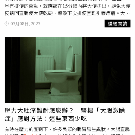
旦有排便的衝動，就應該在15分鐘內將大便排出，避免大便
反蠕回直腸使大便乾硬，導致下次排便困難引發痔瘡。大腸
直腸外科醫師
陳威佑
在臉書粉專《大腸直腸外科
陳威佑
醫師
繼續閱讀
03月08日, 2023
(說文解痔)》發文分享，有研究評估痔瘡患者如廁時間長短
的關係，發現上廁所時間與痔瘡發生有正相關性。根據一份
500人的受試者問券統計，在廁所閱讀的情形很常見，並有
52.7%屬於男性、年輕族群、教育水平稍高的人，而有習慣
在馬桶上閱讀的受試者與不習慣的受試者，自覺感到便秘的
情形為8%比13.7%，但有痔瘡的機率為23.6%比18.2%。他
指出，研究推測在廁所內閱讀可以讓人放鬆、更容易「醞
釀」產生便意、使排便顯得更順暢，但久坐在硬的馬桶圈
上，也讓人的直腸或肛門靜脈產生壓力，就容易罹患痔瘡，
建議最好將如廁時間控制在10到15分鐘以內。另外，匹茲
堡大學的胃腸病學及肝臟病學Gregory Thorkelson精神病
學醫學博士認為，腸道蠕動使糞便移動到直腸，就會刺激排
壓力大肚痛難耐怎麼辦？ 醫揭「大腸激躁
便的衝動，這時候就應該盡快去廁所，在15分鐘內將大便排
症」應對方法：這些東西少吃
出，若沒有適時排出，大便容易會反蠕動縮回結腸，這也會
讓下一次排便時糞便更加乾硬不易排出，導致痔瘡形成。
陳
有時在壓力的圍剿下，許多民眾的腸胃易生異狀。大腸直腸