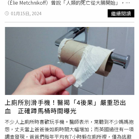
菌等，甚至有部分細菌會對酒精有抗性。其中大腸桿菌與葡
（Élie Metchnikoff）曾說「人類的死亡從大腸開始」，然
萄球菌是糞便中常見的細菌，大腸桿菌菌株容易引起腹瀉或
而很多人都直覺認為，排便不順只是腸道問題，其實糞便是
繼續閱讀
01月15日, 2024
腸外疾病，而金黃色葡萄球菌可能引起的疾病，輕則皮膚感
身體毒素75％排出的方式，排便不順可能會影響身體的正常
染，嚴重時甚至會有致命性的組織感染、肺炎和敗血症等，
功能，許多有痔瘡問題的人在做完手術後，回診時都會說自
所以其抗藥性不容忽視。
己的工作效率獲得大幅度改善。醫師提到，日本國家癌症中
心針對4萬人進行研究，發現與每天排便的人相比，每週排
便次數少於3次的男性罹患失智症風險約高1.8倍，女性則高
1.3倍。數據顯示，排便次數越少，罹患失智症的風險就越
大。再進一步分析糞便狀態，發現大便堅硬的人罹患失智的
風險也較高，相比大便正常者，男性高出約 2.2 倍，女性高
出約1.8 倍。癌症中心負責人澤田指出，這是因為「過硬的
糞便」或是「減少排便次數」，大多是因為糞便在腸道內停
留時間較長所導致，過長的糞便滯留時間，相對的會讓壞菌
有更多的滋生，這也會導致全身發炎惡化和自由基增加等問
上廁所別滑手機！醫揭「4後果」嚴重恐出
題。另外，阿茲海默症協會今年也發表研究，指出便秘與認
血 正確蹲馬桶時間曝光
知老化和衰退有關，長期便秘者的認知能力會惡化。
陳威佑
說明，研究人員追蹤研究超過1萬1000人，發現與每天排便
不少人上廁所時喜歡玩手機。醫師表示，常聽到不少媽媽抱
1次的人相比，便秘者的認知能力明顯較差，相當於認知年
怨，丈夫當上爸爸後如廁時間大幅增加；而英國過往有一項
齡多了3年，認知衰退機率增加73％，且能夠產生丁酸的有
調查發現，爸爸們每年平均有7小時躲在廁所裡，僅為逃避