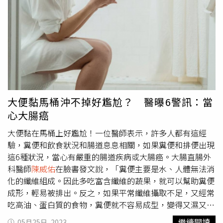
受到神經刺激而收縮、蠕動，將糞便推向直腸、誘發便意，
而這就屬於胃結腸反射。」
陳威佑
補充，胃結腸通反射常在
用餐後15分鐘後，一天發生約1至3次。通常在吃完早餐
後，胃結腸反射的情形特別明顯。主要是胃已經長達6小時
以上沒有接收到食物，一旦吃了早餐，便能喚醒腸胃蠕動、
引起胃結腸反射。因此，他通常也會建議便秘患者，要吃早
餐，把握一天最容易排便的重要時刻。但他也提醒，雖然胃
結腸反射屬於正常生理現象。不過，如果吃飽就跑廁所，還
伴隨著腹痛、糞便呈現軟泥、水泥狀態，或是反而有便秘情
大便黏馬桶沖不掉好尷尬？ 醫曝6警訊：當
形，就要留意有可能是胃結腸反射亢進。
陳威佑
進一步指
心大腸癌
出，胃結腸反射亢進在臨床上又被認為是大腸激躁症的症狀
之一。雖然目前還沒有文獻，清楚指出引發胃結腸反射亢進
大便黏在馬桶上好尷尬！一位醫師表示，許多人都有這經
的具體原因。不過腸躁症患者往往因為內臟的敏感性強、腸
驗，糞便和飲食狀況和腸道息息相關，如果糞便和排便出現
胃蠕動過快、或是心理壓力較大，使得交感神經變的活絡，
這6種狀況，當心有嚴重的腸道疾病或大腸癌。大腸直腸外
進而抑制腸胃蠕動，或是在進食後就有強烈排便衝動，並有
科醫師
陳威佑
在臉書發文說，「糞便主要是水、人體無法消
腹脹、脹氣、腹痛等情形。
陳威佑
也援引
化的纖維組成。因此多吃富含纖維的蔬果，就可以幫助糞便
Neurogastroenterology andMotility期刊上的研究指出，
成形，輕易被排出。反之，如果平常纖維攝取不足，又經常
攝取含有過量飽和脂肪的食物，例如：油炸食物、加工食
吃高油、蛋白質的食物，糞便就不容易成型，變得又濕又
品、糕點等烘焙食品，會抑制迴腸活動，延遲胃排空的時
黏。」而現代人生活壓力大，在過度壓力的情況下，也會影
繼續閱讀
05月25日, 2023