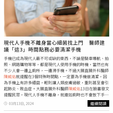
變冷更易胃脹氣、消化不良？3招「保養攻略」讓腸胃也能
佑
曾表示，長時間坐在馬桶上可能會引起一系列健康問題，
好過冬！https://www.healthnews.com.tw/readnews.php?
並指健康成年人正常排便時間最好控制在3到5分鐘以內，降
id=64741
低罹患痔瘡等疾病機率。如排便超過15分鐘就可能是警訊。
排便時間過久除可能引發痔瘡，也可能產生便秘、肛裂、直
腸脫垂及腹部不適等問題，且若沒有便意卻硬要蹲廁所，可
能擠壓肛門血管造成腫脹、疼痛，最後形成痔瘡。
現代人手機不離身當心細菌找上門 醫師建
議「這3」時間點務必要清潔手機
手機已成為現代人最不可或缺的東西，不論是騎車導航、拍
照、網路購物等等，都是現代人使用手機的時機，當然也有
不少人會一邊上廁所，一邊滑手機。不過大腸直腸外科醫師
陳威佑
就提醒在3個特殊時間點，一定要為手機做清潔，因
為手機上有許多細菌，輕則讓人類皮膚過敏，重則甚至會引
起肺炎、敗血症。大腸直腸外科醫師
陳威佑
13日在臉書發文
提醒民眾，現代人手機不離身，就連如廁時也不會放下手
機。由於手機經常接觸我們的臉與手部，因此在使用過程
繼續閱讀
03月13日, 2024
中，手機常常會升溫到有利於微生物生存和生長的溫度，就
在我們高度依賴手機的同時，也可能因為手機而讓自己處在