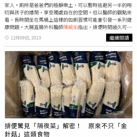
丁酸球菌會減少，而丁酸能影響神經傳遞物質的合成和釋
家人。廁所是爸爸們的極靜樂土，可以暫時逃避另一半的嘮
放，這對於認知功能的正常運作至關重要。醫師解釋，「丁
叨與孩子的嬉鬧，享受獨處自在的空間。但以醫師的觀點來
酸球菌減少可能會增加腸道通透性，使得某些有毒的代謝物
看，長時間坐在馬桶上這樣的如廁習慣可能會引發一系列健
質被運輸到大腦，進而增加β澱粉樣蛋白和Tau蛋白的積聚，
康問題。大腸直腸外科醫師
陳威佑
指出，排便時間過久可能
這些異常蛋白質的積聚可能損害神經元，影響神經元之間的
引發痔瘡，因久坐會增加腹部內的壓力，導致排便時流入直
繼續閱讀
12月09日, 2023
正常通信，進而影響大腦的功能，造成 阿茲海默症、老人
腸靜脈的血液減少，最終導致血液積聚在肛門的血管墊中，
癡呆提前找上門。」
陳威佑
強調，便秘會造成腸胃好菌減
使痔瘡更容易發展；長期的便秘和用力排便也可能導致肛門
少，因而影響免疫反應與神經傳導，再影響到認知能力，
裂口，引起疼痛和出血。醫師提到，長期的排便困難可能導
「每天一個小小的例行公事，就能對大腦產生極大的影響！
致直腸脫垂，這是直腸向下滑動到肛門的異常情況；另一方
若你有便秘困擾，請多吃蔬菜多運動，但若是因為痔瘡問題
面，如果長時間壓迫腹部，可能會造成腹部的脹氣、疼痛、
所導致的排便不順或是便秘，就建議要及早治療，還給自己
抽筋等，影響消化和吸收的功能。
陳威佑
說明，健康成年人
一個健康愉悅的人生」。（圖／翻攝自大腸直腸外科
陳威
的正常排便時間，坐著時平均需要2分鐘，而蹲著時約51
佑
醫師臉書）
秒，一般建議排便時間最好控制在3至5分鐘內，才不會引發
疾病。至於如何改善排便時間過久問題，
陳威佑
建議，吃足
夠纖維、喝足夠水、規律排便、避免延遲排便需求、避免用
力排便，以及增加運動量。醫師強調，排便時記得不要一邊
看書或滑手機，一有便意就進入廁所，務必在5分鐘內將直
排便驚見「隔夜菜」解密！ 原來不只「金
腸排空，才能減少肛門持續受壓的時間；如果排便時間過久
針菇」這類食物