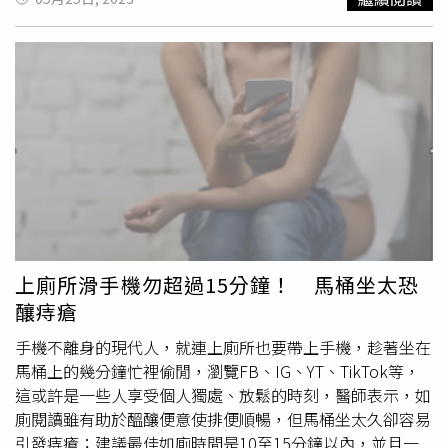
間，導致腸胃蠕動變慢、便秘。而食用含有較多乳糖、寡糖
響腸道消化的功能，產生腹痛、糞便變黏等情況。醫師說，
的碳水化合物，會經由大腸裡的細菌發酵，產生短鏈脂肪
糞便有血絲，身體可能已發炎。（圖／翻攝大腸直腸外科
陳
酸，加劇胃結腸反射情形。因此針對胃結腸反射亢進較明顯
威佑
醫師臉書）
陳威佑
解釋，「目前沒有文獻指出大便黏馬
的朋友，
陳威佑
也建議要減少食用過油的食物，並尋求專業
桶與大腸癌相關。但要注意的是，如果糞便帶有黏液與血
醫師協助。部份情況是可以經由醫師檢查結合與營養師的建
絲，還會伴隨腹痛、腹瀉、噁心等情形，就要留意腸道可能
議之下，藉由階段性的低腹敏飲食，使腸道蠕動趨於穩定、
已經慢性發炎、或有黏膜潰瘍等情形。此時就要儘早就醫檢
正常。此外，
陳威佑
也提醒，胃結腸反射不受到我們的意識
查，以免導致後續有黏膜出血、腸穿孔等較嚴重的腸道疾
控制，而是由自律神經發出來的珍貴訊號，「很多人因為忙
病。」
陳威佑
說，「如果大便只是輕微黏在馬桶上，多沖水
碌，會習慣性地忽略身體傳來的便意訊號。長期無視這個訊
幾次或是用刷子就可以輕易清除的話，只要多攝取纖維、喝
號，可能會加重便秘，或是不自覺讓壓力影響腸道機能，導
水，減少食用高油脂、精緻澱粉，就能讓糞便回歸正常型
致胃結腸反射亢進、慢性腹瀉等情形。」因此，平時我們除
態，改善消化吸收機能。」
陳威佑
提醒，如果糞便帶血，形
了要維持正常飲食，也別忘了做好壓力調適，並留心、尊重
狀像筆一樣細，或是黏液多散發惡臭；或是排便習慣改變，
上廁所滑手機勿超過15分鐘！ 馬桶坐太恐
「便意」訊號，才是顧好腸道健康的基本之道！
在大便前腹部嚴重絞痛，有便意但感覺排不乾淨6項症狀，
釀痔瘡
可能有是較嚴重的腸道疾病或大腸癌，要趕快去檢查。
陳威
佑
呼籲，「腸道疾病、大腸癌雖然是國人好發的疾病。隨著
手機不離身的現代人，就連上廁所也要帶上手機，趁著坐在
醫學的進步，只要早期發現，都有很高的機會能治癒。盼望
馬桶上的幾分鐘忙裡偷閒，瀏覽FB、IG、YT、TikTok等，
大家多關心自己的糞便型態與排便過程，及早做調整或治
這或許是一些人享受個人獨處、放鬆的時刻，醫師表示，如
療，照顧好腸胃！」
廁閱讀雖有助於醞釀便意使排便順暢，但馬桶坐太久卻容易
引發痔瘡；建議最佳如廁時間是10至15分鐘以內，並且一