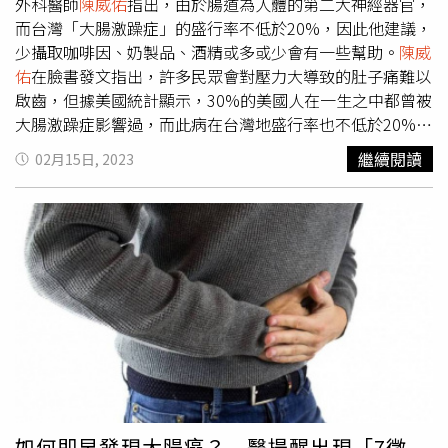
威佑
表示在廁所放空一下確實能舒緩壓力，不過在馬桶上坐
外科醫師
陳威佑
指出，由於腸道為人體的第二大神經器官，
太久很容易得痔瘡或讓痔瘡更嚴重，在此提醒大家若有痔瘡
而台灣「大腸激躁症」的盛行率不低於20%，因此他建議，
問題，記得趕緊找醫師治療。 本文經
陳威佑
醫師 臉書粉專
少攝取咖啡因、奶製品、酒精或多或少會有一些幫助。
陳威
《大腸直腸外科
陳威佑
醫師 (說文解痔)》授權報導 延伸閱
佑
在臉書發文指出，許多民眾會對壓力大導致的肚子痛難以
讀漱口水的超神奇的5大妙用！姐姐把它拿來擦腋下，神奇
啟齒，但據美國統計顯示，30%的美國人在一生之中都曾被
的效果讓所有人都搶著學！超強自癒法！每天只要「3分鐘
大腸激躁症影響過，而此病在台灣地盛行率也不低於20%，
呼吸」就能活化全身器官，從頭到腳的毒素一秒排光光！她
儘管不危及生命，但在重要時刻鬧肚子真的不好受。他透
繼續閱讀
02月15日, 2023
用一年減掉「56公斤肥肉」，還將365天的自拍剪成影片上
露，由於腸道是人類第二大神經器官，涵蓋的神經密度僅次
傳，被所有網友讚爆：妳好勇敢！
於大腦，粗估大約有60億的神經細胞分布在大腸中，「醫學
上，我們特別為這群神經細胞命名為『腸道神經系統
ENS（Enteric nervous system）』，整體腸胃的蠕動與運
作，就仰賴這群神經系統的支配。」為什麼會大腸會鬧情
緒？
陳威佑
表示，目前有2種常見的醫學論證，首先為「緊
張的情緒會導致交感神經興奮，減緩腸道蠕動」，他解釋，
人類的神經系統分成交感神經與副交感神經，一旦心情緊
張，交感神經就會興奮，讓身體維持在隨時戰鬥的情況，
「這時候，身體會減緩腸胃蠕動，但對於剛吃完餐點的人來
說，餐點持續卡住不往下，就會有腹部悶痛的情形。」
陳威
佑
提到，其次是「緊張的情緒為讓周邊血管擴張，減少腸道
如何即早發現大腸癌？ 醫提醒出現「7徵