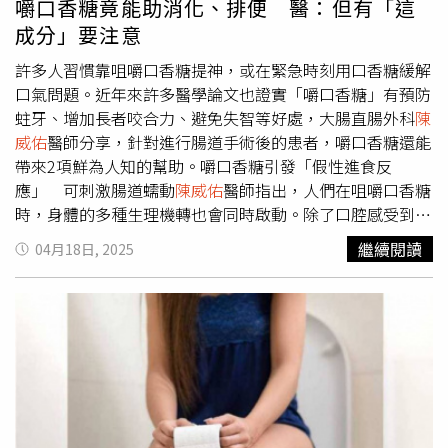
嚼口香糖竟能助消化、排便 醫：但有「這
復發。
陳威佑
醫師表示，對於原本就患有痔瘡的人而言，吃
成分」要注意
辣後若引起腹瀉，更可能導致原有病灶惡化。在頻繁排便、
持續刺激之下，肛門靜脈會受到更大的壓力，腫脹程度增
許多人習慣靠咀嚼口香糖提神，或在緊急時刻用口香糖緩解
加，甚至可能出現出血與劇烈疼痛。這時即使表面看似是因
口氣問題。近年來許多醫學論文也證實「嚼口香糖」有預防
為吃辣才「長痔瘡」，實際上是因腸胃刺激所引發的原本症
蛀牙、增加長者咬合力、避免失智等好處，大腸直腸外科
陳
狀加劇。
陳威佑
醫師最後也提醒，大腸直腸的健康與日常生
威佑
醫師分享，針對進行腸道手術後的患者，嚼口香糖還能
活息息相關，真正預防痔瘡的關鍵在於維持良好的排便習慣
帶來2項鮮為人知的幫助。嚼口香糖引發「假性進食反
與飲食結構。他建議，多攝取膳食纖維如蔬菜、水果、全穀
應」 可刺激腸道蠕動
陳威佑
醫師指出，人們在咀嚼口香糖
類，並保持每日足夠水分攝取，有助於腸道蠕動，減少排便
時，身體的多種生理機轉也會同時啟動。除了口腔感受到咀
時對肛門的壓力。另一方面，也應避免久坐、久站，適當運
嚼的動作外，大腦也會接收到「進食中」的訊號，引發以下
繼續閱讀
04月18日, 2025
動能改善骨盆與肛門區域的血液循環，有效降低痔瘡發作機
三大生理變化：模擬進食行為：咀嚼動作會讓大腦認為身體
率。
正在進食，引發「假性進食反應」，訊號傳遞到大腦後，會
啟動迷走神經和內分泌激素的分泌。刺激腸道蠕動：迷走神
經會進一步促使腸道平滑肌收縮和蠕動，推動腸道的氣體與
糞便向肛門移動。促進消化功能：嚼口香糖也被證實能促進
腸道激素如胃泌素、腸泌素等的分泌，而這些激素又會促使
消化道分泌更多酵素與消化液，加強消化的效果。小動作大
用途！腸道手術後嚼口香糖助消化、排便
陳威佑
醫師表示，