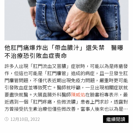
去廁所並在15鐘內排完便。若排便時間過長，會使糞便反蠕
動「縮回結腸」，使下次要排出的糞便更乾硬而不易解出，
成為導致痔瘡形成的因素。
陳威佑
醫師除呼籲不要坐馬桶太
久，造成更容易罹患痔瘡或讓症狀更嚴重外，也提醒有痔瘡
問題，就應趕緊找醫師治療。
他肛門痛爆炸出「帶血膿汁」還失禁 醫曝
不治療恐引敗血症喪命
許多人出現「肛門流血又冒膿」症狀時，可能以為是痔瘡發
作，但這也可能是「肛門廔管」造成的病症，且一旦發生肛
門廔管問題，不僅代表近期出現免疫力問題，嚴重時更可能
引發敗血症並導致死亡。醫師就呼籲，一旦出現相關症狀就
要盡快就醫。大腸直腸外科醫師
陳威佑
在臉書粉專表示，最
近遇到一個「肛門疼痛，些微流膿」患者上門求診，透露對
方曾接受抗生素治療但僅些微改善，當事人後來也以為是痔
瘡而不以為意，未料幾天後突然「大便失禁」、肛門痛爆，
繼續閱讀
12月10日, 2022
還滲出聞到異味和帶血的膿汁。
陳威佑
醫師指出，大部分的
肛門廔管是由肛門膿瘍引起，這鄰近肛門且有糞便通過、肛