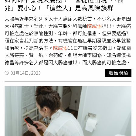
血流」，他表示，當人類在面對壓力當下，身體周邊的血管
兆」要小心！「這些人」是高風險族群
擴張，以維持大腦、心臟、肌肉能擁有充沛的養分與氧氣去
應對外界的變化；然而此機制的運作會犧牲腸道的血液，他
大腸癌近年來名列國人十大癌症人數榜首，不少名人更是因
坦言，「一般來說，腸道吸收養分就會需要消耗很多的能
大腸癌離世。對此，大腸直腸外科醫師
陳威佑
指出，大腸癌
量，當血管供應不足時，消化就會變差，進而會導致腹痛不
可怕之處在於無論性別、年齡，都可能罹患，但只要透過7
適。」最後，
陳威佑
也提醒，如果腸道常常鬧脾氣，據目前
種在家自我判斷的方法，有機會在癌症早期發現並及早就醫
的臨床建議，少攝取咖啡因、奶製品、酒精，或多或少會有
和治療，提高存活率。
陳威佑
11日在臉書發文指出，諸如藝
一些幫助；此外，他透露，除了大腸激躁症，像是「發炎性
人豬哥亮、賀一航、余苑綺、劇場大師李國修、知名導演楊
腸炎」、「大腸息肉」都可能會造成排便習慣的改變，「如
德昌等許多名人都是因大腸癌離世，而大腸癌的可怕之處在
果排便習慣一直沒有改善的人，還是要找大腸直腸外科醫師
於難預防，因為不分年齡、性別都可能發生。因此，大腸癌
繼續閱讀
01月14日, 2023
檢查一下。」
必須提早發覺、提早治療，才能提高存活率。不過
陳威佑
也
指出，除了定期的腸鏡檢查外，其實有7個徵兆也可初步自
我辨別。
陳威佑
提醒，當大腸瘜肉變成腫瘤，使得大腸的管
徑被塞住，造成腸胃道食物回堵後，可能產生以下症狀：1.
腹部疼痛、腫脹或痙攣2.食慾不振、易嘔吐3.變瘦、營養不
良4.體虛乏力若是大腸中後端的堵塞，則會明顯影響排便：
5.糞便可能會變成細條狀6.在糞便裡面會看到潛血7.便祕導
致排便疼痛及呈現黑褐色大便另外，
陳威佑
也指出，平時多
肉少菜、肥胖、有大腸癌家族史、超過50歲、缺乏體力活