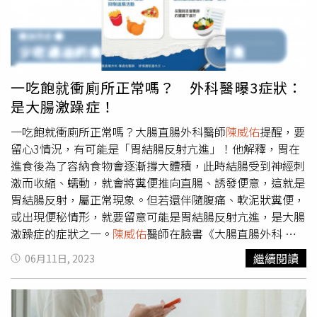
能導致頸部緊張和僵硬，常見症狀是頸部疼痛和肩部緊張。
此困擾的改善方法也是維持良好的坐姿、適度頸部伸展和頸
椎按摩。手腕問題：長時間使用鍵盤和滑鼠可能導致手腕問
題，例如腕隧道症候群即為相當常見的職業病。因此，適當
的手部伸展運動，可以減輕症狀並預防進一步損傷。肩膀疼
一吃飽就衝廁所正常嗎？ 外科醫曝3症狀：
痛：長時間在電腦前工作或長時間撐著，都可能導致肩膀緊
是大腸激躁症！
張、僵硬和疼痛，可能影響工作效率和生活品質。因此，上
班族務必要定期休息跟起來動一動，都是必要的。此外，
陳
一吃飽就衝廁所正常嗎？大腸直腸外科醫師
陳威佑
提醒，要
威佑
醫師也曾在臉書粉專《大腸直腸外科
陳威佑
醫師》發
留心3情況，有可能是「胃結腸反射亢進」！他解釋，胃在
文表示，久坐潛在的可怕危機是「大腸癌」！根據研究，每
進食後為了容納食物會逐漸撐大體積，此時結腸受到神經刺
天增加2小時坐著的時間，會讓大腸癌風險增加8%、子宮內
激而收縮、蠕動，就會將糞便推向直腸、誘發便意，這就是
膜癌增加10%、肺癌增加6%。另外久坐影響健康的因素則
胃結腸反射，屬正常現象。但若還伴隨腹痛、軟泥狀糞便，
包括：腸道不健康、肥胖、缺乏維生素D，因此上班族盡量
或出現便秘情形，就要留意可能是胃結腸反射亢進，是大腸
每個小時都要起身走動一下，減少持續坐著的時間，也可以
激躁症的症狀之一。
陳威佑
醫師在臉書《大腸直腸外科
陳
順便去補充水分。
威佑
醫師》上發文指出，我們的身體有時候不受到大腦意識
繼續閱讀
06月11日, 2023
控制，而是透過自律神經反射，讓身體得以有最適當的運作
方式。其中「吃飽就有便意」的現象，亦是如此，「當我們
進食後，胃的體積會為了容納食物，逐漸撐大。此時結腸會