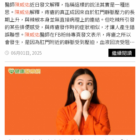
陳威佑
提醒，大腸是一個需要活動刺激的器官，維持良好的
醫師
陳威佑
近日發文解釋，指稱這樣的說法其實是一種迷
腸道血流、蠕動功能與菌相穩定都需要「規律地動起來」，
思。
陳威佑
解釋，痔瘡的真正成因來自於肛門靜脈壓力的長
不僅要注意少吃紅肉、多吃纖維，更要記得「少坐」和「中
期上升，與辣椒本身並無直接病理上的連結。但吃辣所引發
斷靜止」。
陳威佑
建議，每坐60分鐘，就應該起身活動2分
的某些排便感受，與痔瘡發作時的症狀相似，才讓人產生錯
鐘，無論是站起來走動一下、倒水、上個洗手間，只要移動
誤聯想。
陳威佑
醫師在FB粉絲專頁發文表示，痔瘡之所以
幾步，都能幫助血液循環、喚醒腸道蠕動，減少代謝停滯；
會發生，是因為肛門附近的靜脈受到壓迫，血液回流受阻，
而午休時間也可以稍微走個5至10分鐘，搭捷運選擇提早一
導致血管擴張腫脹，進而形成痔瘡。而辣椒中的辣椒素雖然
繼續閱讀
06月01日, 2025
站下車、多走一小段路，或是開車等紅燈時伸展腳踝或轉動
會在腸道中大部分被消化，但部分成分仍會隨糞便排出，當
小腿，都能夠促進下肢循環，主動切斷「連續靜止」。
陳威
殘留的辣椒素與肛門接觸時，會造成灼熱、刺痛或明顯不
佑
也示警，久坐對腸道的影響雖不像是腰痠背痛那麼有感，
適，這種「火燒感」與痔瘡發炎時的疼痛近似，因此常被誤
卻是慢性累積的，「記得提醒自己，坐久了起來動一下，走
認為是罹患痔瘡。除了直接刺激，吃辣後常引起腹瀉，也是
幾步、伸個懶腰，這些看似微不足道的小動作，都是對抗久
讓人混淆的另一關鍵因素。
陳威佑
醫師提到，頻繁的排便會
坐傷害、保護大腸的實用關鍵。」
讓肛門黏膜受到反覆摩擦，特別是糞便中含有未消化完全的
辛辣成分、胃酸等刺激物質時，可能導致肛門周圍皮膚紅腫
或輕度發炎。這種情況下，即使本身沒有痔瘡，也可能因局
部發炎而出現與痔瘡類似的不適感。此外，許多民眾排便時
習慣用力，這樣的行為會讓腹內壓升高，導致肛門靜脈壓力
跟著上升。若頻繁出現這樣的情況，血管會因為充血與腫脹
而出現疼痛，而這樣的症狀，也往往被誤認為是痔瘡新發或