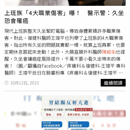
隨大便排出，出現大便殘渣較多。建議改善吃飯的速度，在
吃飯時應細嚼慢嚥，有助於食物在腸道內消化。另外，
陳威
上班族「4大職業傷害」曝！ 醫示警：久坐
佑
說，如果大便中出現浮油，可能是吃了過多的油脂或高脂
恐會罹癌
肪的食物，導致脂肪消化不良的結果，改善方法除了要注意
不要吃太油之外，一些食物如部分魚類(如油魚)、全堅果(未
現代上班族整天久坐緊盯電腦，導致身體累積許多職業傷
經磨碎或加工的完整堅果)也因脂肪較高容易造成脂肪便的
害。對此，復健科醫師王竣平也列舉了上班族的4大職業傷
情況，要適量食用。若發現大便中有未消化完全的食物原
害，指出所有久坐的問題其實都一樣，就算上班再累，也要
型，找出原因並有效改善。（圖／擷取自Facebook／大腸
定期休息跟起來走動！此外，大腸直腸外科醫師
陳威佑
也提
直腸外科
陳威佑
醫生）
醒，久坐會讓癌症風險提升，千萬不要小看久坐帶來的傷
害！（圖／翻攝自Facebook／疼痛科＆復健科-王竣平 專科
醫師）王竣平近日在臉書粉專《疼痛科＆復健科-王竣平 專
科醫師》發文指出，許多會來找他看診的病人都是「上班
繼續閱讀
10月12日, 2023
族」 ，這些人可能一天坐在電腦前長達8小時，加上工作壓
力大，不少人都有職業傷害。他也列出久坐最常遇到的4大
問題，提醒上班族平時就要多加留意。腰背痛：長時間的坐
姿和不舒服的辦公椅，都可能導致腰背痛，不適當的坐姿和
缺乏活動，可能對脊椎和背部肌肉造成壓力，因此上班族一
定要定期的休息，偶爾站起來伸展一下，或是換個椅子，都
有助於改善腰背痛。頸部緊張：長時間低頭看電腦螢幕，可