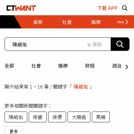
跳至主要內容區塊
下載 APP
最新
社會
娛樂
財經
⊗ 清除
全部
社會
娛樂
財經
政治
顯示結果第 1 ~ 16 筆 / 關鍵字「
陳威佑
」
更多相關新聞關鍵字：
陳威佑
痔瘡
排便
大腸癌
馬桶
更多