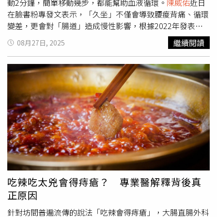
動2分鐘，簡單移動幾步，都能幫助血液循環。
陳威佑
近日
在臉書粉專發文表示，「久坐」不僅會導致腰痠背痛、循環
變差，更會對「腸道」造成慢性影響，根據2022年發表於
《Journal of Korean Medical Science》期刊的研究顯示，
繼續閱讀
08月27日, 2025
每天坐著超過10小時，大腸癌風險高達1.64倍，即使有運動
習慣，只要久坐時間過長，風險依舊存在，「久坐的傷害並
不是『不運動的相反』，而是另一種低強度、慢性、高頻率
的代謝負擔。」
陳威佑
說到，這篇研究也提及，久坐是「大
腸癌發展與代謝異常」、「腸道菌相改變」的催化劑，而長
時間久坐會使身體的能量代謝不穩定，導致脂肪堆積、血糖
調節功能下降，並出現「胰島素阻抗」，進一步刺激腸道黏
膜細胞過度增生、分化異常，長期下來可能形成癌前病變，
提高大腸癌的風險。
陳威佑
指出，久坐不動會讓身體長時間
處於輕微但持續的發炎狀態，一旦體內發炎指數上升，造成
腸道黏膜的DNA將更容易受到損傷與突變；久坐亦會使腸道
的血液流動變慢，降低腸道黏膜的營養與氧氣供應，導致腸
吃辣吃太兇會得痔瘡？ 專業醫解釋背後真
道蠕動減弱、腸道菌相失衡，若好菌減少、壞菌增加，整個
正原因
腸道環境變得不穩定，而壞菌還會產生某些毒素，刺激黏膜
發炎、破壞細胞，增加致癌機率。至於該如何預防大腸癌？
針對坊間普遍流傳的說法「吃辣會得痔瘡」，大腸直腸外科