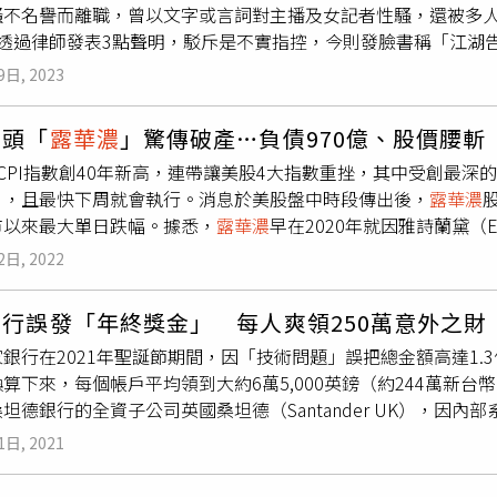
騷不名譽而離職，曾以文字或言詞對主播及女記者性騷，還被多
，但護膚品標籤僅列常見配方成分，根本無法應對查驗需求。她
）透過律師發表3點聲明，駁斥是不實指控，今則發臉書稱「江湖
無數封電子郵件，但始終無解。」歷經兩個月溝通無果，UPS竟寄
已確定離開國家電影及視聽文化中心，今是他上班最後一天。藍祖
至將此債務交由催收公司處理。她無奈說：「我直接飛去巴黎買
9日, 2023
事，我不想再多做抗辯，更不想成為政治砲灰，但我確知再留下
擊毒品走私，特別是芬太尼等非法藥物，但同時也大幅提高了一
湖告別。」並表示這將會是他臉書最後一篇文章。對此國家電影
細報關，UPS等全球快遞業者表示，大量包裹被卡在海關，部分
巨頭「
露華濃
」驚傳破產…負債970億、股價腰
請辭，只知道是在中心服務最後一天。」藍祖蔚臉書全文：我是來
受波及。全美零售聯合會預估今年假期消費金額將突破1兆美元（約新台幣
CPI指數創40年新高，連帶讓美股4大指數重挫，其中受創最深
我做了什麼事看到的人都知道能為我所愛的電影獻身是這我輩子
售就高達2,534億美元（約新台幣79兆元）。然而，新稅制
」，且最快下周就會執行。消息於美股盤中時段傳出後，
露華濃
典修復的影迷 感謝所有接受我訪談留下珍貴歷史記憶的前輩感謝
stco）、
露華濃
（Revlon）與眼鏡製造商EssilorLuxot
市以來最大單日跌幅。據悉，
露華濃
早在2020年就因雅詩蘭黛（E
塵緣終有盡我俯仰無愧更慶幸自己能盡棉薄之力 最後心情想唱一
國製造業，長期可改善貿易結構，但短期內企業與民眾卻得共同
險些破產，隨後又因新冠大流行，造成美妝市場緊縮，再次衝擊
，祥雲掩擁，蓬萊仙島清虛洞，瓊花玉樹
露華濃
。卻笑他，紅塵
應留意商品是否標示「完稅交貨」（DDP），或選擇有美國倉儲
2日, 2022
0日重挫，與為應對供應鏈問題和沉重債務等問題，
露華濃
最快在
夢。參不透，鏡花水月，畢竟夢成空。為我愛的電影，我是癡情種
政府取消800美元免稅門檻後，民眾網購成本大增。（圖／翻攝自X
年創立於美國紐約的
露華濃
，以製作色澤美艷的指甲油崛起，曾將Max Fa
塵走過，我無怨無悔20年前都已經為當事人釐清的往事我不想再
行誤發「年終獎金」 每人爽領250萬意外之財
市場競爭，
露華濃
自1980年代開始逐漸落後其他對手，儘管
露華
為我的愛多盡一絲心力了千山獨行江湖告別謝謝大家收看這也是
銀行在2021年聖誕節期間，因「技術問題」誤把總金額高達1.3億
截至今年3月底，公司的長期債務已高達約新台幣970億，且最近
深深 』告別瓊瑤阿姨，對不起蔡琴小姐，對不起劉明小姐，對不
算下來，每個帳戶平均領到大約6萬5,000英鎊（約244萬新
型債權銀行債務協商。
難追憶 多少的恩怨已隨風而逝這天上人間可能相聚 聽那
坦德銀行的全資子公司英國桑坦德（Santander UK），因內部
去最後，拜託大家蕭菊貞導演的『寂寞，南方鐵道』很值得一看
，共有2,000多個企業和商務帳戶重複匯出金錢給收款人戶頭，
1日, 2021
應商支付款項和薪資入帳等。桑德坦銀行強調，這些重複的錯誤
失，目前該銀行正「全力與英國多間銀行合作，追回相關款項」