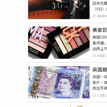
因為性
確數據
（9日
一次、發
知，他
單，甚
06月0
清的往
主張打
行，江
今需詳
美妝
定是否
售市場亦
美國5月
三年來
是網購銷
產保護
支持經
市多（Co
品牌上
贅肉然而
振興美
興起而
霧迷濛
物前，
06月1
數於1
作相思
失。川普
1932
水月紅
英國銀
過隨著
也不能
英國一家
銷售，但
『庭院
客戶，換
正與大
往事已
西班牙桑
不如歸
誤交易
12月3
用作供
受到損