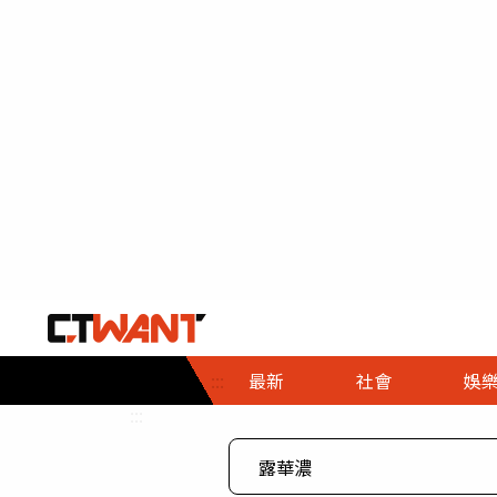
社會首頁
娛樂首頁
財經首頁
政
:::
最新
社會
娛
時事
即時
熱線
:::
直擊
大條
人物
調查
專題
３Ｃ