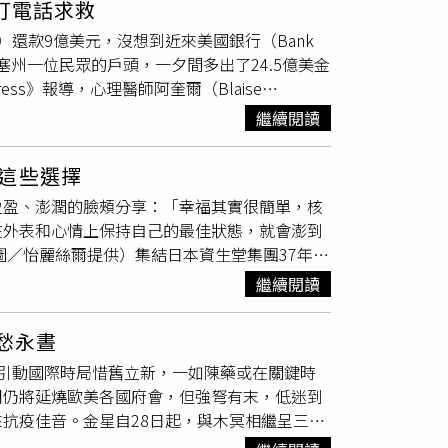
，混亂退去後一步登天也未可知。正財運持平。
門開啟，重要合作案在新年前突破有望。先苦後
打電話求救
，然月中火星逆行，或有逆風時刻。正財亂流中
射手本周終於迎來煥然一新之感，魚雁溝通方面的
約瑟夫的寶藏地圖：
on）還款9億美元，沒想到近來美國銀行（Bank
月金牛挾團隊勝利，開啟合作新局，溝通協調隨
有守，偏財有漏，謹慎為上。感情是一枝紅豔露
諸塞州一位民眾的戶頭，一夕間多出了24.5億美金
除，正偏財順利入袋。感情是弱水三千只取一瓢
，元旦後摩羯宜動不宜靜，更能精準動員人物資
ress》報導，心理醫師阿奎爾（Blaise
線捷報連連。金星移宮在即，目標順利實現，守
運新年後轉善，春風拂檻
露華濃
。 水瓶座 千萬人
現這個問題，沒想到金額卻始終沒有改變，最後他
目標，偏財有。感情是心有所屬。 巨蟹座花開
繼續閱讀
棚還是業力點燃，皆看過往積累為何。偏財亮閃
alldin）表示，「這只是顯示錯誤，僅此而
終於能心寬不悵。舊情舊事，隨雙魚滿月，立地
魚座臥看南柯一夢白駒過隙，雙魚本周先抑後
初系統也曾短暫發生顯示問題，導致線上、行動
 獅子座沉醉春風垂手無為佳期已至，獅子焦點從
。貴人運佳，在急難時刻化腐朽為神奇。小額進
這些選擇
是帳戶餘額直接「歸零」，讓用戶紛紛嚇壞，引
收益宮位，調養身心之餘，依然能運籌帷幄，藉
acebook.com/mondedejoseph/
盈盈、澎潤的臉頰分享：「幸福其實很簡單，核
似錦節節高升。本周處女催動東風，或主或輔皆
在外表和心情上保持自己的最佳狀態，就會澎到
貴人，輕騎過關。運勢宜置產或是併購。桃花明
遊歷太虛幻境，人情世故宛如鏡花水月，虛實難
夢寐以求的澎潤Q彈。其中具備三效合一：保
晉爵。投資運起落大。感情是情比金堅，心如磐
繼續閱讀
台出現的小亮點，她笑說：「想要像我一樣澎到好
執著，運勢翻揚，家戶職場困境迎刃而解。水土
有機會和她一起澎彈幸福，有興趣的朋友可以
度，唯當心舊愛頻回首。 射手座好人緣賴厚積
莫愁永晝
供）有別於一般妝前飾底彩妝，
露華濃
煥顏妝前
人和。水星相位佳，救兵從天而降，或是關鍵資
引動國際時局惜舊立新，一如陳藥或在關鍵時
清透不油膩，透氣舒適，一塗擦抹勻後，就可
座前嫌盡棄休管他人一片冰心，逆風前行。摩羯
周仍將延燒歐美各國府會，但強弩有末，低迷到
色，卻又彷彿為臉龐上了一層透明無色的底妝，
心頭許久工作大案，迎來熱烈高潮。有偏財至。
抗疫佳音。金星自28日起，與木冥相繼呈三合
到膚質的提升，同時也為接下來的粉底底妝，打
，金石為開。本周水瓶關鍵字是心誠，逢水星相
又木冥已入精確合相度數，直至清明節，世代困
膚寶水全護清透亮顏妝前防曬隔離乳SPF50 +