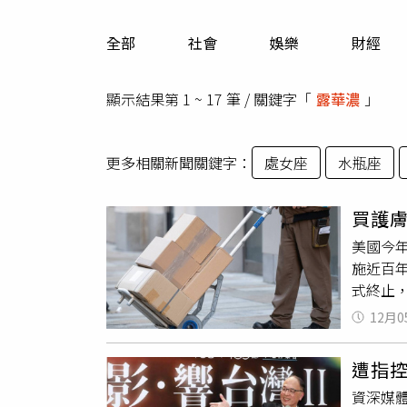
人物
汽車
全部
社會
娛樂
財經
專欄
房產新勢力
顯示結果第 1 ~ 17 筆 / 關鍵字「
露華濃
」
更多相關新聞關鍵字：
處女座
水瓶座
買護膚
美國今
施近百年
式終止，
Comp
12月0
圖／達志
元）的護
遭指
幣20,
資深媒
的鋁成分