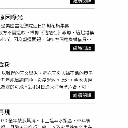
繼續閱讀
天鵝掀起股匯風波，投資人須有心理準備。本周
巨蟹本周事業進程良好，放下執著、把握當下才
合，打動強勢貴人，助輕騎過關。偏財無，正財
諾 人緣最旺巨蟹座暢意寬心 運勢攀升 牡羊座
是對影成三人，部分巨蟹巧遇命定情緣。 獅子
天蠍如遊歷天外仙山，人情世故宛如鏡花水月，
」原因曝光
場新風向，暫時不由得自己撥弄，應明哲保身，
係宮合相，謀事在人，帶動風向最容易。周末日
後大喜隨至，加官晉爵。投資運奇佳。感情是畫
不過美國當地法院近日卻對花旗集團
，有理難明。 金牛座斷捨才見真智慧撲朔迷
是解開心底千千結。 處女座驀然回首闌珊處峰
下執著，運勢翻揚，家戶或職場困境迎刃而解。
判定收款方不需還款。根據《路透社》報導，這起堪稱
飲水自知。團隊合作進度有限，霧裡看花。金日
增，健康或是日常工作連升兩級，憂煩不再。正
期。感情是眾裡尋他千百度，單身射手情緣斐
evlon）因為營運問題，向多方債權機構借貸，
投機半句多 點鐵成金，雙子座本週運勢持平，不
盡 手到擒來，天秤逢守護星巡遊雙魚，靠著換位
續衝高，坐擁天時地利，以及所謂難調的人和。
近780萬美元的利息，卻意外匯錯超過100倍金
藝術品正是佳期。感情是不畏人言，部分雙子彼
加持，天秤差旅運勢也佳，但留意口角與風俗差
人在心中便是仙。 水瓶座 前嫌盡棄休管他人
繼續閱讀
團起初以這是書面錯誤要求這些債權機構還
冠群芳，事業愈挫愈勇，謙沖自牧，伯樂貴人聞
撥亂反正，水逆期間溝通卡關情事，隨春暖花開
病中解脫。金星相位佳，縈繞心頭或拖沓良久
人的10家資產管理公司，認為這些錢無異是「意外之
。感情是名花傾城，相看兩歡。 獅子座心寬意
成王，絕無敗寇。正偏財黯淡。感情是我若盛
無人舟自橫。 雙魚座 擇善固執心比金堅精誠
朝金粉
美元（約新台幣142億元）的款項。不過根據美
圓夢之際仍須留意細節，以防3月初始，海王
相吉兆，本周射手內德外功兼修、舌粲蓮花，表
微在日常，方能趨吉避凶。守護星與水星再度相
，以難得的天文異象，辭送天災人禍不斷的庚子
月11日的轉帳是「最終且完整的交易」將不會被撤
滿，不計代價。 處女座鳳凰安可棲低枝如夢初
邊野花你莫採。 摩羯座小心駛得萬年船用舍行
情是俯仰流年二十春。約瑟夫的寶藏地圖：
辛丑年能風調雨順，災疫退散。此外，金木與逆
果，花旗集團強調，
露華濃
的債權人知道這是有
不驚。水逆告終，處女又逢滿月，社交走跳不會
變小人，更防隔牆有耳。木水吉相加持正財，身
為安的可能。2月14日逢火海精準六合，可能
不應該收下這些錢。花旗發言人也回應，「我們
不孤單。 天秤座若定輕舟過江山冉冉日升，天
散去還復來吉星高照，本周水瓶逢水星相位極
話題。消費娛樂方面，則因水星逆行，本年運輸
化，衝動做決定，以免來日後悔莫及。貴人運
可能因購買奢侈品破財。感情是為卿消瘦終不
繼續閱讀
本月貴金屬與半導體產業備受矚目，投資人封關
華濃
處變不驚，天蠍厚積薄發，人緣人情不意間
雙魚宜動不宜靜，判斷力與信心成正比，更能有
偏財最俏水瓶座 春風得宜 情緣最美天秤座 由
局展開，榮耀歸來。偏財爾爾，感情是仔細聆
好事捎來。投資精準。感情是姹紫千紅，左右逢
華再現
羊業力繳清，破人破事消散，團體戰捎來捷報。身
且貴人指路，預期目標達陣在即，建議射手本周
020 全年駭浪驚濤。木土巡幸水瓶宮，來年後
顯轉善。正偏財滿盈。感情是眾裡尋他千百
防陷阱設計或詐騙。感情是花不迷人，但人自
人禍，且隨天王逆行告終，以及火星移宮金牛在
吉相，自信上揚，人緣見好，轉進年度事業最佳