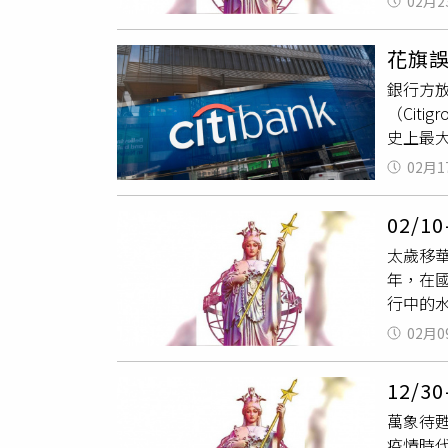
02月2
男性藝
一刻怦
後主輔
星情排行
為樂中
入庫。
花旗誤
顏如玉
座東風
虛實難
銀行方
一團和
海相位
船撐入
（Cit
離，本
迴路轉
火土出
史上最
同移雙
偏財平
然。 
根據報
求有功
思考與
太陽與
02月1
額，也
此祝福
異。正
一片冰
款，但對
香而來
逐漸改
的工作
02/
財」，
暢藏不
開，蝴
所至，
太歲移
國曼哈頓
能量強
現極佳
合，始
年，在
銷，也
醒，職
藏，摩
https:/
行中的
問題的
少。財
價是一
有法人
強烈反
秤在春
好，職
02月0
交通禍
佳，財
悔，部
後可密切
令危機
效地動
12/
黑轉紅
聽，桃
源。約瑟夫的
萬象待甦
先士卒
親力親
疫情時
度。 