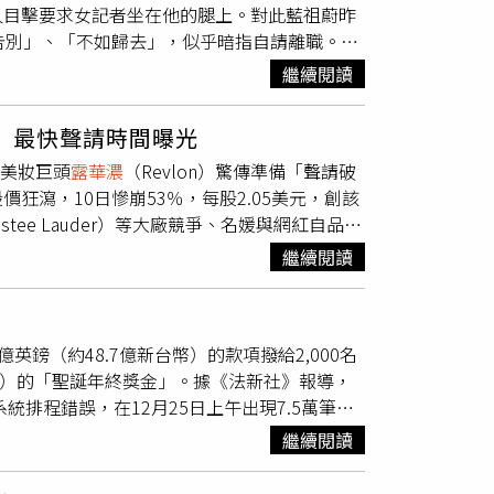
人目擊要求女記者坐在他的腿上。對此藍祖蔚昨
表示：「這整件事完全混亂，我每週至少打電話
告別」、「不如歸去」，似乎暗指自請離職。據
來65美元（約新台幣2,000元）的逾期費帳
蔚透過臉書表示：「20年前都已經為當事人釐
可能還比較便宜。」這項政策變動源自川普政府
繼續閱讀
來也不能為我的愛，多盡一絲心力了，千山獨
般消費者海外購物的稅務負擔。由於小額包裹如
及視聽文化中心低調證實藍祖蔚將離職，「不確
甚至已遭「處理掉」或銷毀。除了個人消費，零
斬 最快聲請時間曝光
奉獻 不是來做官我不是高官我是電影苦力過去
31兆元），Adobe Analytics預測光
的美妝巨頭
露華濃
（Revlon）驚傳準備「聲請破
最大的榮幸感謝文化部給我了三年時光感謝所有
讓許多國際業者停止對美出貨，一些美國企業如好
股價狂瀉，10日慘崩53％，每股2.05美元，創該
所有幫我圓夢的中心同事感謝幫我消掉了十公斤
tica等已對政府提出訴訟。雖然川普主張該政策有助於
stee Lauder）等大廠競爭、名媛與網紅自品牌
首歌【山在虛無飄緲間】 曲/黃自 詞/韋瀚章香
承擔成本壓力。專家建議，消費者在進行跨境購
露華濃
本已岌岌可危的營運。而隨著美股4大指
碧海，幾許恩愛苗，多少癡情種？離合悲歡，枉
的品牌與平台，避免因關稅計算混亂導致財務損
繼續閱讀
下周依據美國〈破產法〉第11條聲請保護破產。
 離合悲歡，相思夢不枉成真我是參不透，鏡花
，@civex）
ctor 和 Clean&Clear 等品牌納入旗下，不
多做抗辯更不想成為政治砲灰但我確知再留下來
濃
目前仍有超過15個品牌、在150個國家與地區
我在臉書上的最後一篇文章最後借用瓊瑤阿姨的
英鎊（約48.7億新台幣）的款項撥給2,000名
一筆到期的債務在2023年9月，另據傳
露華濃
起吳慷仁，對不起來不及做您們的口述了多少的
台幣）的「聖誕年終獎金」。據《法新社》報導，
杜鵑在林中輕啼不如歸去 不如歸去 啊……
系統排程錯誤，在12月25日上午出現7.5萬筆錯
請大家告訴大家
據了解，這些交易主要為定期付款與一次性付款，
繼續閱讀
交易來自銀行內部的儲備金，因此沒有任何客戶
，不過，有英國銀行業人員透露，若拿到這筆意