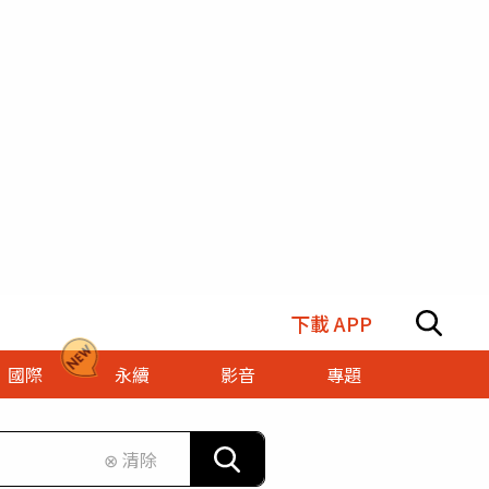
下載 APP
國際
永續
影音
專題
⊗ 清除