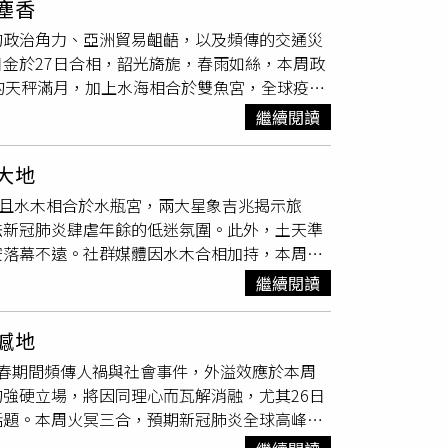
住塵香
會配合桑德坦」。銀行業歷史上最大的誤發失
的政治角力、亞洲貿易齟齬，以及頻傳的交通災
還債」，金額高達9億美元（約250億新台幣）。儘
金於27日合相，韶光旖旎，春雨如絲，本周政
8億新台幣）款項。不過，美國法院仍在2021
的天秤滿月，加上水海相合於雙魚宮，全球疫情
露，為早春增添人道溫情氛圍。傑出性少數或是
繼續閱讀
。財經方面，本周全球股市或有不理性增長，投
偏財最俏天秤座 紅娘欽點 情緣最美雙子座 扭
回大地
金星相位佳，牡羊能巧解地雷困境，順利轉危為
，且水木相合於水瓶宮，兩大星象吉兆揭示旅
伴侶的牡羊，感情是春深雨過西湖好。 金牛座
祛新冠肺炎肆虐年餘的低迷氛圍。此外，土天準
但有守護星吉相連番，能一呼百諾，引領眾人
安落幕不遠。社群媒體因水木合相加持，本周或
爵有增。感情是晴日催花暖欲然。 雙子座 攜
漸入合相，心理學、神祕學，以及療癒經濟，將
協調隨著火土壓力閥洩，同理共情，聲色動人，
繼續閱讀
粉紅經濟產業，在本周或受投資人青睞。本周星
取一瓢。 巨蟹座 否極泰來最後衝刺波平不
 人氣最高水瓶座勢轉逆襲 驚喜最多 牡羊座雲
名，訂下目標，便能順利實現，土火出相能稍微
雷撼地
有獲，休管職場橫生波折，船到橋頭自然直。偏
任醉眠。 獅子座 花開堪折切莫錯過一展長
春期間頻傳人禍與社會事件，外溢效應於本周
是逆襲上位。 金牛座品一卷京華煙雲鏡花水
能心寬不悵。舊情舊事，隨著火土出相，立地放
強硬立場，將因同理心而瓦解消融，尤其26日
宮，忙裡務必偷閒。正財周末節節高升，偏財忌
濃
。 處女座 沉醉春風垂手無為佳期已至，3月
話題。本周火冥三合，預期新冠肺炎全球高峰已
起手便先發制人厚積薄發，雙子告別2月守護星
國，由於土火出相，宜調養身心，或是勘破心
，定型地緣政治版圖新貌。娛樂新聞方面，或有
差旅行，終迎來生機。偏財低迷，感情是把握每
繁花似錦開低走高。本周天秤催動東風，滿月前