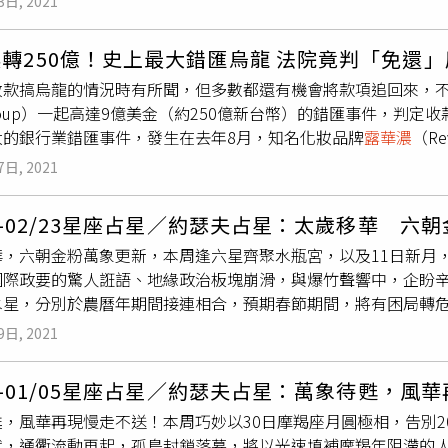
3日, 2021
人爭議言論，或是運動員、企業主驚爆緋聞。財經方面，本周黑
然心動，部分雙子兩地相思。 巨蟹座春風拂面
露華濃
沉醉東風，
皆宜，成績燦然，內在強大，抗壓係數極高。守護星又與太陽相
雙魚座勢不可當 聲勢最佳水瓶座阮囊滿溢 財利最豐處女座一呼百
之樂。木水合相期間，人脈存摺有進帳，更有橫財喜上加喜。感情
感情是守得雲開見月明。 天蠍座 防機關算盡卿福澤審時度勢。
轉250億！史上最大錯匯烏龍 法院竟判「免還
坐黃金屋吟風弄月，本周牡羊心態轉善。守護星與冥王三合，職
信手即招徠借力使力，本周的獅子諸事唯心，職場日常逢木水關
辨，切莫走心。但本月末尾於職場強渡關山，部分天蠍更是大悲
放款搞烏龍的情況時有所聞，但多數都還有機會將款項追回來，
氣，裝傻為上。金火四分，正財與疲憊不成正比。感情是秀才遇兵
則是點亮財帛宮，或是繼承餽贈的紛鬧落幕，錢才順利入袋。感情
花深處。 射手座 春暖花開執著解脫轉心換念。射手本月下旬放
igroup）一起高達9億美金（約250億新台幣）的錯匯事件，
周金牛座逢處女滿月，人前風光，但風光與努力是否對價，一切
，處女逢命運直覺引導，出奇制勝，或翻頁新章。守護星能量大
相，口舌紛爭自然消退，貴人更是接踵而來，私生活更有喜訊可
大的銀行業錯匯事件，發生在去年8月，知名化妝品牌
露華濃
（R
魚宮，正財紙上富貴。感情是鏡花水月，何妨糊塗？ 雙子座話不
淡。感情是含情脈脈，部分處女夢熊有兆。 天秤座需留意機關算
摩羯座 好人緣賴厚積薄發勢如破竹，俯拾貴人。本周摩羯運勢持
導，花旗代理
露華濃
的貸款業務，原本是要替
露華濃
向債權人償還
，寧可無過。正偏財運佳，放貸可回收。金星移宮，添購新裝或
體貼細微，在職場雙開掛，羚羊掛角，疏通上情下達有功。火星
金星吉相，助力奧援比比皆是，只需稍動尊口。正偏財普。感情是
7日, 2021
就是高達9億美元的金額。（圖／達志／美聯社）報導稱，花旗集
後分道揚鑣。 巨蟹座情真意切勝萬金玉砌金堆，巨蟹本周職場豔
財旺極，但切莫貪求。感情是解語花開。 天蠍座休管他人身後說
心，水瓶3月末尾需留意日常忙亂中有錯漏。部分水瓶則是從身心
部分債權人，包括Brigade、HPS與Symphony等代表放款
。處女滿月，留意言者無心，聽者有意，更防髒水潑上身。偏財有
善。由於火星轉戰雙子，本周天蠍在一片新舊交織風景裡，只見
大案，迎來豐厚報酬，輝煌收尾。有偏財至。感情運淡泊，是野岸
10-02/23星座占星／約瑟夫占星：太歲移華 六
拒絕償還，花旗集團當然無法接受，憤而提告，追討剩餘的約5億
住紫氣東來，本周獅子皇者歸來，職場上勢如破竹，有全拿之勢，
蝶自來。 射手座錦上添花更榮耀得隴望蜀，勝卷在握，逢木水合
金石為開。本周雙魚的關鍵字是「心誠」，逢土火出相，謹小慎
華，六朝金粉萬象更新，本周逢六星齊聚水瓶宮，以及11日新月
地區法官弗曼（Jesse Furman）的裁定，花旗在2020年8
，心血全為他人作嫁。財運是天官賜財，入庫緩慢。感情是求取圓
。周末貴人運隨著火星入雙子，步步高升。財運平淡，感情運是路
知貴人是經營在日常，豈能不留口惠。偏財旺極，點鐵成金。感
國際政要的驚人誑語、地緣政治板塊崩滑，與爆竹聲響中，企盼
就是這10家資產管理公司不必繳回5億美元的款項。對於判決結
場生活上，本周處女皆是逆風高飛，步伐調整到位，遇亂流處變
羯本周宜轉攻為守。火星移宮，人際或金錢來往宜慎，以免貴人
/www.facebook.com/mondedejoseph/
水星，分別於農曆年期間接連相合，預期春節期間，將有困局轉危
，且他們也明白
露華濃
根本無法償還鉅額，既然如此，債權人就
運平淡，看似有進但為鏡花水月，過路財神。感情是對影獨斟，卻
夕翻騰。感情則是一心嚮往，部分摩羯有觸電桃花。 水瓶座千金
社團善舉爆發爭議，或運動員暴紅新聞，成為春節團圓時的茶餘
對這項裁決，並打算繼續上訴，直到追回所有款項」。
節期間心寬體胖，但受命星與火相位刺激，切莫一時憤慨或情緒
場上誤會解開，前嫌盡釋。火星入雙子，偏財項目有回收，但也
9日, 2021
災頻頻，更不建議走春期間購買預期外的電子產品。至於財經，
運是小進大漏，感情是失之東隅，收之桑榆。 天蠍座春風拂檻
露
分水瓶舊情人回頭來訊。 雙魚座苟日新又日日新拂曉進擊，本周
關注。本周星情排行獅子座 揚眉吐氣 總運翻揚牡羊座 天官賜財 
化為轉機。本周火冥三合，又逢水逆結束，職場合約合作或是新
員各種資源。業力消弭，合作運頗佳，共伴效應可期，更有重磅
30-01/05星座占星／約瑟夫占星：萬象待甦，風
 攀升最多 牡羊座 否極泰來最後衝刺謀定後動，波平不驚。牡
花綻放。 射手座正所謂厚積薄發勞而有獲，本周職場迎來高潮，
寶藏地圖：https://www.facebook.com/mondedejoseph/
，風華再現慢走不送！本周巧妙以30日摩羯座月圓極相，告別2
、平穩前進，便能順利實現目標。春節期間，健康與心理狀態明
為。此階段水逆告終，溝通務求清晰，事涉投資理財更須留意，
代，通衢流動再起，孤島封鎖落幕，將以光速填補摩羯年阻滯的
金牛座 花開堪折切莫錯過一展長才，萬里無雲。金牛本周逢金星