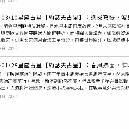
，謹小慎微在日常，方能時常持盈保泰。滿月在財富宮，收益如
4日, 2020
城，透過成城眾志，解套在即。財經方面，因財星相位絕佳，美
+/NT980。（圖／10/10 HOPE，理膚寶水提供）Grown Al
悔。 雙魚座輕歌曼舞一身快意春風得意，歌花詠月。金星相位佳
將歇，投資人藝高人膽大者有獲。本周星情排行牡羊座 運勢最佳
升肌膚防禦力。沒有上妝時，可以單獨使用作為日用防護隔離霜
多煩惱。偏財入帳，更有纏訟困局消解。人緣桃花盛開，有伴雙
04-03/10星座占星【約瑟夫占星】：劍拔弩張，
牡羊座信手捻來繁花似錦開低走高。本周牡羊催動東風，或主或輔
。搭配彩妝使用，作為妝前補水打底的重要步驟，有效提高肌底
s://www.facebook.com/mondedejoseph/
月，隨金星困厄相位消解，且水星本周再度斂速，2月末尾國際社
星合相在即，打動強勢貴人，輕騎過關。偏財無，正財入庫。感情
見膚色不均及敏感肌常見肌膚泛紅問題，推出全新潤澤玫瑰新色
，與亞歐交界衝突將邁入關鍵轉折，而相關人道議題，如醫藥資源
度勢。金牛如遊歷太虛幻境，人情世故宛如鏡花水月，虛實難辨
敏感泛紅肌膚，再加入獨家「理膚寶水溫泉水」保濕複合配方，長
水瓶宮，併處女宮滿月合海王星時分，再獲世界關注。區域媒體
大悲後大喜敲門，加官晉爵。投資運奇佳。感情是情比金堅，心如
隔離乳、防曬乳等使用，功能超越市面上素顏霜及妝前乳產品，只
費娛樂，或是政府財閥挹注,，刺激民生消費，將於喧騰中周末拍
。雙子本月下旬放下執著，運勢翻揚，家戶職場困境迎刃而解。
老的全護防曬功效！
3日, 2020
海與金天相合，療癒經濟為王，更有新一代國民偶像橫空出世。
情是眾裡尋他千百度，夢寐桃花綻放。 巨蟹座好人緣賴厚積薄發
，最佳茶餘飯後話題。本周星情排行處女座運勢最俏射手座財利最
時地利與最難得人和。木冥與金星吉相，貴人天降或是異國戀在
22-01/28星座占星【約瑟夫占星】：春風拂面，
算盡 手到擒來，牡羊逢金星移宮，一片低迷中能羚羊掛角，挾過
欺。 獅子座前嫌盡棄休管他人一片冰心，逆風前行。獅子3月末
面，乍暖還寒爆竹除歲，庚子年自本周開始長達周年值星，然太陽
理更重要。正財旺極，但切莫貪球。感情是無心風月流連。 金牛
解脫。金星相位佳，縈繞心頭許久工作大案，迎來輝煌收尾。有偏
月初始踏實前行，氣象一新基調仍然不變，但區域新爭端與自然野
隨滿月淡去逐漸改善。守護星命宮合天王，一片新舊交織風景裡
善固執心比金堅精誠所至，金石為開。本周處女關鍵字是心誠，
為王，人道將串連國際，透過小我展現大我，在戰事意外與天災
，蝴蝶自來。 雙子座錦上添花更榮耀得隴望蜀，勝卷在握，逢水
護星與海王再度相合，始知貴人是榮辱之來，必象其德。正財有小
人世界而言仍舊沉醉東風，舒心快意。娛樂星聞方面，或有體傷
立言，報酬甚豐。水逆影響退去。周末偏財運與貴人運兩相加成。
春風得意，歌花詠月。金星相位佳，天秤職場來往或是溝通困局
1日, 2020
失意外聚焦。財經方面，本月貴金屬、電子產業備受矚目，但全
舍行藏，巨蟹本周宜轉攻為守。滿月期間，人際或金錢來往宜慎
困局消解。人緣桃花盛開，有伴天秤感情是郎情妾意，柔情似水。
波動，投資人宜謹慎以對。本周星情排行水瓶座 氣勢最佳天秤座 
使滿月庇佑行運，但仍應有備案或購買旅遊險。感情是一心嚮往。
炙手可熱，挑戰雖多，但守護星吉相連番，一呼百諾，引領眾人
爆竹賀歲垂手無為一元復始，萬象更新。春節前後牡羊焦點從職涯
，職場日常雖逢水逆，然能由己及人，帶動風向，因勢利導。團
財因加官晉爵有增。感情是卻話巴山夜雨時。 射手座攜手同行風
把握難得假期修身養心。閒雲野鶴，無心財利。感情是種相視不語
財。感情是解開心底千千結。 處女座苟日新又日日新拂曉進擊，
，溝通協調隨土星移宮，突破有望。先苦後甘，壓力與回收成正