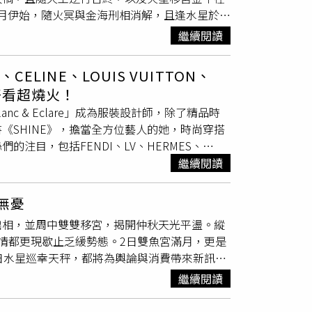
而出，運籌帷幄準確。部分水逆期間水位進帳延
元月伊始，隨火冥與金海刑相消解，且逢水星於5
情。桃花美，感情是雲想衣裳花想容。 雙子座
定，亦有人為。 水瓶座凡事推己以及人風花自
多政治與外交辭令交鋒。此外，疫病調查無論是
實現與新歲目標，一刻不得閒，所幸西線無戰
。部分水瓶工作逢改組，誤會冰釋，小人從暗處
繼續閱讀
受惠於木土同座，新的一年將聚焦於貨幣新態，
情是相依相伴度流年。 巨蟹座 信手捻來繁花
過奇門遁甲，本周的雙魚輕騎過關，出奇制勝，
星情排行水瓶座一展長才，運勢翻騰摩羯座如入
額，然而抗壓係數愈高，成果愈燦爛。春節新月
水瓶，舊人舊事舊愛，一次引爆乾淨，讓過去展
ELINE、LOUIS VUITTON、
牡羊座腹有經綸生華桃花盛開，借力使力，本周
小珠落玉盤。 獅子座 防機關算盡太聰明未雨
ebook.com/mondedejoseph/
好看超燒火！
勢利導，靜靜等待事態發酵。財運是海進海出。
，虛實難辨，但假期間有鳳來儀，獅子走春更是
anc & Eclare」成為服裝設計師，除了精品時
好整以暇，2020年末混亂隨子彈滿天飛，金牛
海昇平執著解脫轉心換念，立地解脫。春節期
SHINE》，擔當全方位藝人的她，時尚穿搭
銜令於疫時商務差旅，加官晉爵。投資偏財無奇。
火海六合，貴人與私生活是七星報喜。感情又豈
注目，包括FENDI、LV、HERMES、
多耗心力，接洽溝通繁瑣，但攸關階段任務收尾
破竹，俯拾貴人。本周天秤運勢持續衝高，坐擁
皮膚，代言全新RELVON COLORSTAY十足
繼續閱讀
花接木，整碗捧走。有異地投資或酬庸。感情是
逢水瓶六星連珠加持，保險儲蓄兌現入庫。感情
 IG）LOUIS VUITTON LV PONT 9手
便在職場立威樹德，氣勢如虹，運籌帷幄巧妙化
行。春節期間，天蠍可多留意飲食健康，或是因
 購物包(大)／68,000元（圖／JESSICA IG、品牌
。感情是一擲千金，博君一笑。 獅子座清官不
獨處時光。財運無奇。感情運是月移花影約重
露無憂
SSICA IG、品牌提供）(左)AMBUSH X
分際，避免過度介入團隊左右手的私領域。留意
字是「誠心」，家宅或職場過去種種，春節期間
出相，並周中雙雙移宮，揭開仲秋天光平盪。縱
Cabochon小牛皮肩背包（圖／JESSICA IG、品牌提
何處是他鄉。 處女座坐幽篁夢初醒師出有名，
。正財有小利。感情是衣帶漸寬終不悔。 摩羯
情都更現歇止乏緩勢態。2日雙魚宮滿月，更是
g_web_copy_link
，有大刀闊斧、改弦易轍之勢，職涯或是遇人事
局解套，心寬意暢，並無太多煩惱。火海入相，
日水星巡幸天秤，都將為輿論與消費帶來新訊。
天秤座舉案齊眉最樂平湖秋月，心寬意暢，年末
不似多情苦，留意春節發生口角。 水瓶座 笑
此外青少年群聚或是開學致疫等新聞也將更受矚
繼續閱讀
庇佑，更獲桃花或是子嗣、寵物，羨煞諸星。正
星加持，輕巧點撥，不著痕跡。職涯上蓄勢待
慎面對後續風波。本周星情排行金牛座 運勢最
送上青雲膠著時分，稍安勿躁，本周外在挑戰來勢
亂點鴛鴦譜。 雙魚座 攜手同行風景更美石破
謀略後動成事在天，9月伊始牡羊炙手可熱，挑戰