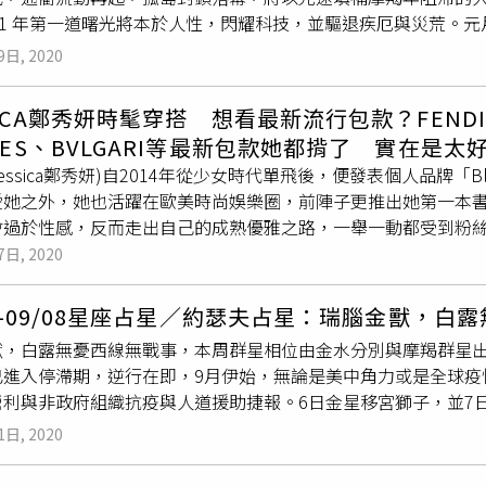
摩羯座笑看春花無兩欺春情荼蘼，本周摩羯職場財帛兩得意，脫穎
21 年第一道曙光將本於人性，閃耀科技，並驅退疾厄與災荒。
。春節期間可走春施展過人魅力，不畏水星逆行。財運是小賭怡
周陸續到位。金日同宮，多做少說，便能槓桿放大。感情是緣有天
王相合，脫歐歹戲、區域戰雲，與邊界衝突又熄，但伴隨而來更
歲拱手無為一元復始，萬象更新。春節前後，雙子仍縈繞於自我
初水瓶諸星能量匯聚，仍是鎂光燈焦點，能一呼百諾，笑看橫逆
9日, 2020
是擴散傳播，都將掀起新一波政治與社群獵巫現象。全球經濟，
星也逆行中，可把握難得假期修身養心。閒雲野鶴，無心財利。感
正偏財平淡，感情是按鈴兩次，芳心大動。 雙魚座佳期至切莫錯
情通訊科技，以及感染生醫，投資人宜多加關注相關產業。本週
朔迷離，開低走高。巨蟹在本周初恐有封關前急火需救，焦頭爛
捨我其誰，在關鍵時刻，出線上位。由於本周末尾金土並水逆入
SICA鄭秀妍時髦穿搭 想看最新流行包款？FENDI、C
財祿大開牡羊座峰迴路轉，事業最佳射手座揚眉吐氣，人緣最俏 
佳，劇情峰迴路轉，但以喜劇收場。正偏財指數經漲。感情是大珠
資上莫投機。感情是煙花璀璨。約瑟夫的寶藏地圖：https://www.fac
MES、BVLGARI等最新包款她都揹了 實在是太
機緣能先身垂範，引領職場優良風氣。部分牡羊欲速不達，需因
審時度勢。獅子在春節如遊歷太虛幻境，人情世故宛如鏡花水月
jessica鄭秀妍)自2014年從少女時代單飛後，便發表個人品牌「Bl
衣帶漸寬終不悔，切忌執著快語。 金牛座擇善固執不悔隔岸觀火，
間招兵買馬。投資運仍佳。感情是金風玉露一相逢。 處女座 四
愛她之外，她也活躍在歐美時尚娛樂圈，前陣子更推出她第一本書《
1年初用同理心四兩撥千斤，收一身輕閒。宜安排短程出行，或是
女放下執著，運勢翻揚，在水逆時期休管人言，不昧則剛。由於
過於性感，反而走出自己的成熟優雅之路，一舉一動都受到粉絲們的
解釋春風無限恨。 雙子座花開並蒂燦爛見微知著，本周的雙子需
暮暮，部分處女則是相親有譜。 天秤座 貴人運好厚積薄發勢如
ARI等品牌都經常與她合作，RELVON
露華濃
日本更相中她的好氣質與好
7日, 2020
不得不慎。此外，滿月前後雙子須留意蜚語可畏，以免有心人移
利與最難得的人和，春節期間有捷報。走春桃花人緣也俏，偏財
全新升級版！鄭秀妍Jessica穿正裝時經常選擇凱莉包。（圖／JESSICA
冬兀自開。 巨蟹座千金散去還來天官宣福，厚積薄發，年初巨蟹
一絃一柱思華年。 天蠍座 前嫌盡棄休管他人玉壺冰心，逆風前
,000元（圖／JESSICA IG、品牌提供）FENDI ROMA SHOPPER
，一時風光無限。財運整體昌旺，唯防功績煊赫犯小人，見好即收
勞成疾，病如山倒。此外，農曆年間逢諸星入水瓶，務必要預留
02-09/08星座占星／約瑟夫占星：瑞腦金獸，白
LINE Nano Belt大象灰小牛皮袖珍肩背提包／74,000元（圖／JE
目光如炬，手到擒來，獅子事業再踩油門，直線達陣，但須留意
射手座 擇善固執心比金堅精誠所至，金石為開。本周射手的關鍵
獸，白露無憂西線無戰事，本周群星相位由金水分別與摩羯群星
RI 聯手推出Serpenti聯名限量包款；(右)BVLGARI Serpenti 
壓，不妨安排芳療。偏財運波動，投資將有壓力測試。感情是不知
書寫生命新番，將氣象一新。守護星與金星相合，種善念必得善果
已進入停滯期，逆行在即，9月伊始，無論是美中角力或是全球疫
tps://www.instagram.com/p/CHxff7wnUZ9/?utm_source=i
響，處女終於告別渾噩，本周隨著新年水冥合相，開拓新象新局
降瑞雪一身快意春風得意，歌花詠月。春節期間，摩羯逢天兵困
營利與非政府組織抗疫與人道援助捷報。6日金星移宮獅子，並7
直覺判斷準確。正財扶搖，羨煞諸星。感情是一從二令三人木。 
有進出，但忌諱顯擺或是一味愛賭，以免財去人不安。感情是無情
於界線疆域或是親子家庭等議題，將移焦自愛優先與享樂無罪。
1日, 2020
已解，天秤職場志業游刃有餘，人氣指數高漲，諸事呈祥。木星
檣櫓煙滅成事在天，水瓶承繼1月末尾強運，挑戰雖多，但有守護
月前後，美歐央行與國際貨幣組織將有重磅消息面世，投資人宜謹
豐旺，但娛樂開銷也高。感情是會向瑤台月下逢。 天蠍座 好風
受矚目，春節期間宜醞釀年後計畫。正財因加官晉爵有增。感情是
 偏財最俏處女座 情緣最美天秤座 攀升最多 牡羊座厚積薄發