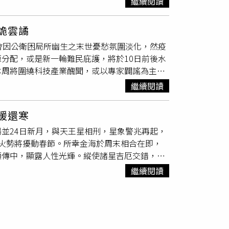
何，必象其德，偏財有小利驚奇。感情是海枯石
繼續閱讀
歐央行降息效果一現，股匯市稍前風聲鶴唳，非
chemist淨化防護妝前乳不只隔離彩妝、空污、藍光，
，雙魚職場來往或是溝通困局解套，健康見好，
摩羯座 偏財最俏金牛座 情緣最美雙子座 攀升
，輕盈質地不造成毛孔負擔，打造立即柔焦的美
魚感情是郎情妾意，柔情似水。約瑟夫的寶藏地
波詭雲譎
皆是成績燦然，內在強大，抗壓係數極高。守護
含水量，並增強肌膚健康天然屏障。針對台灣消
會因公衛困局所幽生之末世憂愁氛圍淡化，然疫
運是守得雲開見月明。 金牛座防機關算盡卿福
。使用後能立即呈現如玫瑰般潤澤粉嫩膚色，有
分配，或是新一輪難民庇護，將於10日前後水
，切莫走心。但本月末尾職場強度關山，部分金
效維持肌膚鎖水保濕達8小時不脫妝。可作為
本周將圍繞科技產業醜聞，或以專家闢謠為主
磐石。 雙子座春暖花開執著解脫轉心換念，立
需要5秒就可以超快完成妝前隔離，達成不曬
板定案，為低迷人心與社會憑添些許輕快氛圍。
水海合相在即，貴人浮現，私生活更有喜訊可
繼續閱讀
財經方面，非政府組織話題與金融捐助成為低迷
勢如破竹，俯拾貴人。本周巨蟹運勢持續衝高，
優雙魚座人氣最高金牛座驚喜最多 牡羊座須留
瘟疫時開花結果。正偏財普。感情是執子之手，
乍暖還寒
人膽色達陣。本周需留意身心高壓，向上疏通比
尾須留意忙亂中日常有錯漏。部分獅子則是從身
並24日新月，與天王星相刑，星象警兆再起，
座休管他人身後說撥亂反正，水逆期間溝通卡關
財至。感情運是怒火中燒，或燄中紅蓮開。 處
火勢將擾動春節。所幸金海於周末相合在即，
，只見成王，絕無敗寇。正偏財黯淡。感情是我
逢土火移宮，謹小慎微在日常，方能時常持盈保
頻傳中，顯露人性光輝。縱使諸星吉厄交錯，本
星逆行告終，又逢處女滿月，雙子內外兼修，職
利。感情是海枯石爛不悔。 天秤座輕歌曼舞一
情事或是大型醜聞上演。消費則有電子產品意外
感情運是路邊野花你莫採。 巨蟹座小心駛得萬
解套，心寬意暢，並無太多煩惱。偏財入帳，更
繼續閱讀
球股市除政治因素，或有大型新創或獨角獸公司
，以免貴人變小人，更防隔牆有耳。水逆告終在
 天蠍座厚積薄發謀略後動成事在天，3月中旬
偏財最俏獅子座 情緣最美雙子座 攀升最多 牡
 獅子座千金散去還復來借力使力，本周雙子諸
輕騎過關。職涯蓄勢待發極受矚目，差旅解封在
模式轉為聯誼交遊。西線無戰事，金海合於玄祕
隊目標欲速不達，忌躁進。滿月前後，正財有得
景更美機不可失。本月射手挾團隊勝利，開啟合
的幸福。 金牛座 信手捻來繁花似錦撲朔迷離，
本周處女宜動不宜靜，判斷力與信心成正比，更
比。漏財警報解除，正偏財順利入袋。感情是弱