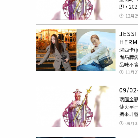
迷。 
即，20
守備處
遲，本
日與冥
爆竹賀
娛，周
12月2
溯源或
事，水
退散。
與後疫
似錦撲
職場上
JES
金山，
相位奇
望未來。投
HER
牡羊隨
綢繆，
潔西卡(
感情是
能不意
尚品牌
202
間，處
品味不會
感情是
在朝朝
BVLG
11月2
完工，
天時地
完美粉底液
梅花凜
是執子
袋／132
解難題
早先積
09/
提供）CE
昧家事
來。 
瑞腦金
BVLGA
身心高
以誠心
使火星
供）IG：ht
號角聲
座 天
捎來非
更調。
正偏財
早先關
09月0
諸厄相
談之間
目。滿
偏財運
發，極
佳射手座