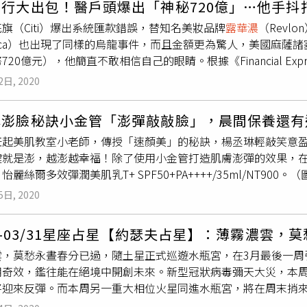
天蠍宜沉著以對，逢摩羯滿月加上守護星與水星相合，借力使力
機不可失。本月受火海相位加冕，雙魚的團隊勝利與合作新局之
行大出包！醫戶頭爆出「神秘720億」…他手抖
但守護星加持，一呼百諾，引領眾人輕騎過關。職涯仍極受矚目
榴花開處照宮闈。 射手座 何妨敞開心門養精蓄銳，以逸待勞，
力與回收成正比。消息面更勝基本面。感情是春風拂檻
露華濃
。
旗（Citi）爆出系統匯款錯誤，替知名美妝品牌
露華濃
（Revl
感情是卻話巴山夜雨時。 金牛座攜手同行風景更美機不可失。本
終於突破盲點、打通關節，觀察力敏銳，商場上洞燭先機。正財
/www.facebook.com/mondedejoseph/
erica）也出現了同樣的烏龍事件，而且金額更為驚人，美國麻薩
威，突破有望，職涯先苦後甘，壓力與回收成正比。漏財警報解
 摩羯座 莫負鴻運上門膽大心細，拂曉進擊，判斷力與信心滿點
720億元），他簡直不敢相信自己的眼睛。根據《Financial Exp
雙子座否極泰來最後衝刺波平不驚。雙子業力已清，阻礙不再，前
朽為奇，切莫蹉跎大好機緣。財運佳，投資擲的十分精確。感情
rre）發現這筆天外之財時，整個人嚇壞，起初他以為銀行端會發
天秤更是舌燦蓮花。本周健康與心理狀態明顯轉善。正財訂定全新
2日, 2020
橫逆不驚，本周的水瓶迎來人緣或是合作大運再三敲門，人品爆
連繫美銀經理，對方才趕緊修正這個錯誤，發言人哈爾丁（Bill H
莫錯過一展長才，萬里無雲。巨蟹本周逢金水吉兆，混亂止歇，
賭怡情不壞，但仍應該量入為出。感情運是一片冰心在玉壺。 雙
修正完畢。」其實，這已經不是美銀第一次爆出烏龍狀況，本月
即刻解脫。正財運水漲船高。桃花美，感情是春風拂檻
露華濃
。
海相刑，雖然有感倦怠疲憊，但轉機就在眼前，不可不身起而行
琳澎臉秘訣小金管「澎彈敲敲臉」，晨間保養還有
帳號出現金額錯誤，但不像是本次案件突然顯示出大筆金額，而
為利他，休管社交他人說。修身方能齊家治國平天下。滿月點亮
緩步上揚。感情是眉黛不須張敞畫。約瑟夫的寶藏地圖：https://www.f
任起美肌教室小老師，傳授「速顏美」的秘訣，楊丞琳輕敲笑意
民怨。
投資偏財進帳。感情是種相視不語的幸福。 處女座信手捻來繁花
鍵就是澎，越澎越幸福！除了使用小金管打造肌膚澎彈的效果，
燦然，內在強大，抗壓係數極高。守護星與土星三合，打動強勢
T+ SPF50+PA++++/35ml/NT900。（圖／怡麗絲爾提供）集結日本資生堂集團37年先
，感情運如膠似漆。 天秤座防機關算盡卿福澤審時度勢。天秤如
蛋白科研結晶，多年來更是日本女性心中的保養品牌首選，實現
莫走心。滿月前後腐朽化為神奇，部分天秤更有大喜敲門，加官
5日, 2020
前、防曬一次完成的「小金管」也是楊丞琳Vlog首集中在化妝
天蠍座春暖花開執著解脫轉心換念，立地解脫。天蠍本月下旬放下
就靠小金管囉！」只要參加楊丞琳的「#澎到幸福」自拍挑戰，就
佳，舊時貴人按鈴兩次。私生活有喜訊可期，感情是眾裡尋他千百
25-03/31星座占星【約瑟夫占星】：薄霧濃雲，
官網看參加辦法。
露華濃
煥顏妝前精華/NT480。（圖／
露華濃
提
如破竹，天官宣福。本周射手運勢加碼，坐擁天時地利與最難得
雲，莫愁永晝春分已過，隨土星正式巡遊水瓶宮，在3月最後一周
一款革命性的妝前精華－妝前保養+彩妝二合一。富含保濕成分，
到位。正財天賜，阮囊豐盈。感情是執子之手，兩不相欺。 摩羯
用奇效，鑑往能在絕境中開創未來。新型冠狀病毒彌天大災，本
看到膚況變得潤淨、滑順，瞬間轉換為寶寶美肌膜式。它不帶顏
始須留意火星動能不足，忙亂中日常有錯漏。水星相位佳，縈繞
將迎來反彈。而本周另一重大相位火星同進水瓶宮，將在周末捎來
到妝感，但卻又和塗上它之前有所不同！單是擦上它，就能感受
是轟轟烈烈，也利異國姻緣。 水瓶座擇善固執心比金堅精誠所至
預期娛樂星聞將有重磅喜訊或是世紀閃婚，在低迷中捲起漣漪。
。Grown Alchemist淨化防護妝前乳50ml/NT1250。理