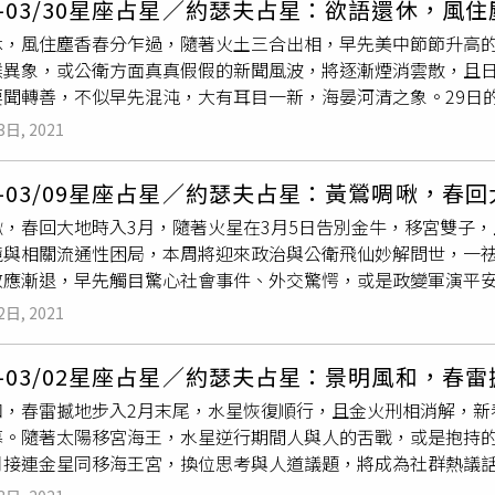
24-03/30星座占星／約瑟夫占星：欲語還休，風
的民眾在追討前已花掉，或是不願退回款項，「一些銀行可能不
休，風住塵香春分乍過，隨著火土三合出相，早先美中節節升高
國花旗銀行在2020年誤幫化妝品公司
露華濃
（Revlon）「
候異象，或公衛方面真真假假的新聞風波，將逐漸煙消雲散，且日
行在同年8月提出訴訟，企圖追回未被自願償還的5億美元（約13
要聞轉善，不似早先混沌，大有耳目一新，海晏河清之象。29日
裁定，花旗銀行無權向該公司追討這筆金錢。
濟弱勢、女性，以及高危世代的嚴峻現況，透過社群媒體關懷揭
3日, 2021
的政治人物，在本周更膺獲肯定，一夕暴紅，成為茶餘熱門話題
注意。本周星情排行牡羊座 花團錦簇 運勢最佳雙魚座 無心插柳 
03-03/09星座占星／約瑟夫占星：黃鶯啁啾，春
 攀升最多 牡羊座 輕歌曼舞一身快意春風得意，歌花詠月。因
啾，春回大地時入3月，隨著火星在3月5日告別金牛，移宮雙子
無太多煩惱。偏財入帳，更有纏訟困局消解。人緣桃花盛開，有
境與相關流通性困局，本周將迎來政治與公衛飛仙妙解問世，一
發謀略後動成事在天，3月中旬後，金牛座炙手可熱，挑戰雖多，
效應漸退，早先觸目驚心社會事件、外交驚愕，或是政變軍演平
關。在職涯上蓄勢待發，極受矚目，差旅解封在即。正財因加官晉
技消費，或有世代公民議題沸騰延燒。消費娛樂方面，隨著日海
風景更美機不可失。本月雙子挾團隊助力，開啟合作新局，溝通
2日, 2021
的人心與社會，增添些許春日溫柔旖旎。財經方面，微型經濟和
口打動人心。漏財警報解除，正偏財更上層樓。感情是弱水三千只
子座揚眉吐氣 運勢最俏牡羊座阮囊碩鼓 財利最優處女座有德不孤
蟹告別業力，滿月前後捷報連連，盡收曾經的失土。一心案牘功
24-03/02星座占星／約瑟夫占星：景明風和，春
花想容吟風弄月，本周牡羊心態轉善，火星巡幸正財宮位，勞而
本周健康與心理狀態轉善。正偏財更是止漏有方。感情是穩泛平波
和，春雷撼地步入2月末尾，水星恢復順行，且金火刑相消解，新
水木相合加持，可小賭怡情。感情是寂寞的人坐著看花，部份牡羊
里無雲。獅子本周逢日星吉兆及天秤滿月，口舌混亂止歇，終於
幕。隨著太陽移宮海王，水星逆行期間人與人的舌戰，或是抱持的
周金牛人前風光，但背後疲憊不堪，如人飲水自知。火星告別命
刻解脫。財運方面，宜牛刀小試。桃花美，感情是春風拂檻
露華
月接連金星同移海王宮，換位思考與人道議題，將成為社群熱議
部分金牛有欠款入帳，或是貴人帶財。感情是如夢初醒。 雙子座
處女的焦點從利他轉為潛心，休管社交他人說。修身方能齊家治
疫情肆虐衍生的社會與經濟現象，預期將隨疫苗施打的正反聲浪
局，喜事遲來盈門。逢木水相位佳，計劃已久卻也延宕多時的出
雲野鶴，無心財利。感情是垂柳欄干盡日風。 天秤座 信手捻來