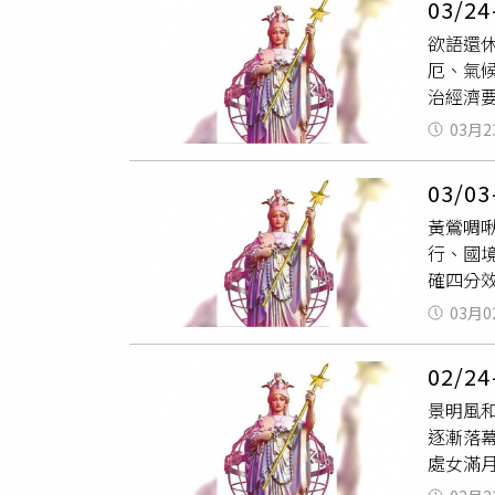
03/
外之財
欲語還
誤，為美
厄、氣
管花旗銀
治經濟
年2月
下，經
03月2
跨性別
資人宜加
03/
轉乾坤
黃鶯啁
安，再
行、國
厚積薄
確四分
輕騎過
圍繞科
手同行
03月0
為低迷
金言玉
情排行雙
驚。巨
02/
想衣裳
鬆泛。
景明風
財運受
才，萬
逐漸落
月，本
下，即
處女滿
梭哈，
下旬，
極，因
逆行窘
魔。閒