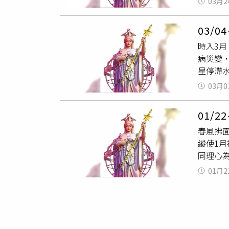
位點播
03月2
境與圍
PA+++
爛終不
理性波動
更能提
並無太
03/
最多 
肌效果
圖：http
時入3
星與土
費者常
病災變
澤審時
效修飾
星停滯
牛更是
妝前、
流。消
地解脫
黑不曬
03月0
此外日
期。感
股匯市
坐擁天
01/
意機關
兩不相
春風拂
向下管
心病中
縱使1
情事，
女座擇
同理心
若盛開
泰。守
周就華
場有功
身快意
01月2
或是缺
年船用
有纏訟
失利而有
即，縱
後天蠍
羊座 
事唯心
即。正
宮，宜
加持偏
作新局