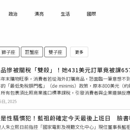
寵物
政治
漂亮
生活
國際
運勢
運動
梅酒
獅子座
巨蟹座
雙子座
更多
品慘被關稅「雙殺」！她431美元訂單竟被課6
年年末購物旺季，消費者若從海外訂購商品，恐面臨一筆意想不到
的「最低免稅額門檻」（de minimis）政策，原本800美元（
所有包裹須比照商業進口標準課稅，引發消費者與企業連鎖反應。一名
agno）在政策生效後，就親身遭遇稅務衝擊。UPS送貨到府時要
5日, 2025
／美聯社）根據《NBC新聞》與外電報導，康帕尼奧於8月底從比利
膚產品，原預期僅需支付15%的進口關稅，未料包裹於9月送達時
控是性騷慣犯！藍祖蔚確定今天最後上班日 臉書
400元）稅金才能領取。她當場拒收包裹並要求UPS說明。經追
體人朱立熙日前指控「國家電影及視聽文化中心」現任董事長藍
，被課徵高達200%的鋁材關稅，另因可能含鋼成分再加計50