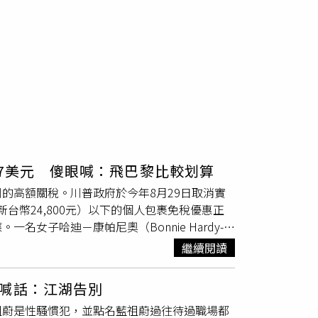
57美元 傻眼喊：飛巴黎比較划算
的高額關稅。川普政府於今年8月29日取消實
約新台幣24,800元）以下的個人包裹免稅優惠正
女子哈迪－康帕尼奧（Bonnie Hardy-
求支付657美元關稅，消費者當場拒收。（示意
繼續閱讀
時訂購一批總價431美元（約新台幣13,400
，UPS快遞員竟告知需繳納657美元（約新台
喊話：江湖告別
查後得知，該批商品因含有來自俄羅斯或來源不明
祖蔚是性騷慣犯，並點名藍祖蔚過往待過職場都
%鋼鐵關稅。UPS要求她提供商品中鋁含量的明