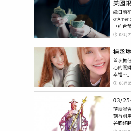
洶洶，
天驚，
美國銀
雖多，
感情是
甘，壓
繼日前花
前行。
阻滯，
https:/
ofAm
水星發
凝香。
（約台幣
飲。 
源，化
Agui
護星入
08月2
吾往矣
只好主動
堪折切
閃，小
已，已
放下，
揚，金
楊丞
用戶的
淺心轉
財，財運是
首次擔
來一陣
由股匯
心的關
是成績
幸福～」怡麗絲爾多效彈潤美肌乳
亮閃爍
端膠原
辨，切
06月0
濕、粧
石。 
澎到滿
相位奇
03/
去品牌
薄發勢
薄霧濃
精華是
源一鍵
刻有別
以馬上
九月伊
谷底終
感覺不
感情運
吉兆，
好上妝基礎